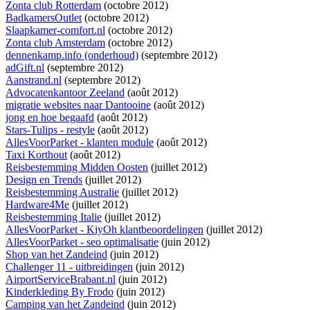
Zonta club Rotterdam
(octobre 2012)
BadkamersOutlet
(octobre 2012)
Slaapkamer-comfort.nl
(octobre 2012)
Zonta club Amsterdam
(octobre 2012)
dennenkamp.info (onderhoud)
(septembre 2012)
adGift.nl
(septembre 2012)
Aanstrand.nl
(septembre 2012)
Advocatenkantoor Zeeland
(août 2012)
migratie websites naar Dantooine
(août 2012)
jong en hoe begaafd
(août 2012)
Stars-Tulips - restyle
(août 2012)
AllesVoorParket - klanten module
(août 2012)
Taxi Korthout
(août 2012)
Reisbestemming Midden Oosten
(juillet 2012)
Design en Trends
(juillet 2012)
Reisbestemming Australie
(juillet 2012)
Hardware4Me
(juillet 2012)
Reisbestemming Italie
(juillet 2012)
AllesVoorParket - KiyOh klantbeoordelingen
(juillet 2012)
AllesVoorParket - seo optimalisatie
(juin 2012)
Shop van het Zandeind
(juin 2012)
Challenger 11 - uitbreidingen
(juin 2012)
AirportServiceBrabant.nl
(juin 2012)
Kinderkleding By Frodo
(juin 2012)
Camping van het Zandeind
(juin 2012)