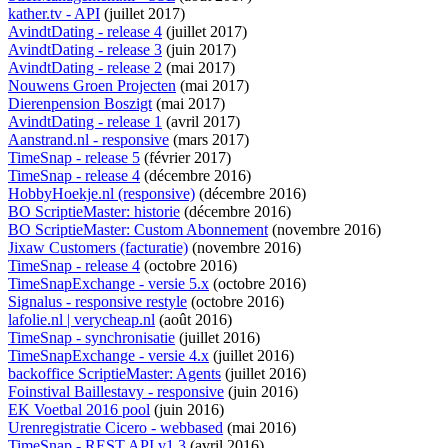
kather.tv - API
(juillet 2017)
AvindtDating - release 4
(juillet 2017)
AvindtDating - release 3
(juin 2017)
AvindtDating - release 2
(mai 2017)
Nouwens Groen Projecten
(mai 2017)
Dierenpension Boszigt
(mai 2017)
AvindtDating - release 1
(avril 2017)
Aanstrand.nl - responsive
(mars 2017)
TimeSnap - release 5
(février 2017)
TimeSnap - release 4
(décembre 2016)
HobbyHoekje.nl (responsive)
(décembre 2016)
BO ScriptieMaster: historie
(décembre 2016)
BO ScriptieMaster: Custom Abonnement
(novembre 2016)
Jixaw Customers (facturatie)
(novembre 2016)
TimeSnap - release 4
(octobre 2016)
TimeSnapExchange - versie 5.x
(octobre 2016)
Signalus - responsive restyle
(octobre 2016)
lafolie.nl | verycheap.nl
(août 2016)
TimeSnap - synchronisatie
(juillet 2016)
TimeSnapExchange - versie 4.x
(juillet 2016)
backoffice ScriptieMaster: Agents
(juillet 2016)
Foinstival Baillestavy - responsive
(juin 2016)
EK Voetbal 2016 pool
(juin 2016)
Urenregistratie Cicero - webbased
(mai 2016)
TimeSnap - REST API v1.3
(avril 2016)