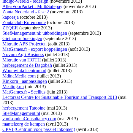
Indigo-wereld - redesign
(novembre 2013)
AllesVoorParket - MultiSafepay
(novembre 2013)
Zonta Nederland - fase 2
(novembre 2013)
kapoesja
(octobre 2013)
Zonta club Ruremonde
(octobre 2013)
ZEQER
(septembre 2013)
StiefManagement.nl: uitbreidingen
(septembre 2013)
Giethoorn boekingen
(septembre 2013)
Migratie APS Projecten
(août 2013)
MatGames.fr - export koppelingen
(août 2013)
Novum Agri Business
(juillet 2013)
Migratie van HOTH
(juillet 2013)
herbergement de Dagobah
(juillet 2013)
Woonwinkelcentrum.nl
(juillet 2013)
MdinaMedia.com
(juillet 2013)
Kinkorn - aanpassingen
(juillet 2013)
Meating.nu
(juin 2013)
MatGames.fr - Scellius
(juin 2013)
Lectoraat Centre for Sustainable Tourism and Transport 2013
(mai
2013)
herbergement Tatooine
(mai 2013)
StiefManagement.nl
(mai 2013)
vanLondenConsultancy.com
(mai 2013)
mantelzorg de kempen
(avril 2013)
CPVI (Centrum voor passief inkomen)
(avril 2013)