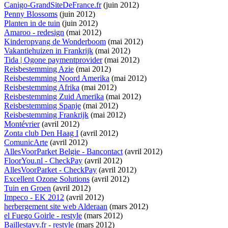
Canigo-GrandSiteDeFrance.fr
(juin 2012)
Penny Blossoms
(juin 2012)
Planten in de tuin
(juin 2012)
Amaroo - redesign
(mai 2012)
Kinderopvang de Wonderboom
(mai 2012)
Vakantiehuizen in Frankrijk
(mai 2012)
Tida | Ogone paymentprovider
(mai 2012)
Reisbestemming Azie
(mai 2012)
Reisbestemming Noord Amerika
(mai 2012)
Reisbestemming Afrika
(mai 2012)
Reisbestemming Zuid Amerika
(mai 2012)
Reisbestemming Spanje
(mai 2012)
Reisbestemming Frankrijk
(mai 2012)
Montévrier
(avril 2012)
Zonta club Den Haag I
(avril 2012)
ComunicArte
(avril 2012)
AllesVoorParket Belgie - Bancontact
(avril 2012)
FloorYou.nl - CheckPay
(avril 2012)
AllesVoorParket - CheckPay
(avril 2012)
Excellent Ozone Solutions
(avril 2012)
Tuin en Groen
(avril 2012)
Impeco - EK 2012
(avril 2012)
herbergement site web Alderaan
(mars 2012)
el Fuego Goirle - restyle
(mars 2012)
Baillestavy.fr - restyle
(mars 2012)