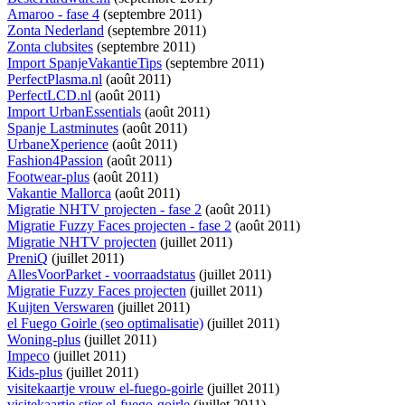
Amaroo - fase 4
(septembre 2011)
Zonta Nederland
(septembre 2011)
Zonta clubsites
(septembre 2011)
Import SpanjeVakantieTips
(septembre 2011)
PerfectPlasma.nl
(août 2011)
PerfectLCD.nl
(août 2011)
Import UrbanEssentials
(août 2011)
Spanje Lastminutes
(août 2011)
UrbaneXperience
(août 2011)
Fashion4Passion
(août 2011)
Footwear-plus
(août 2011)
Vakantie Mallorca
(août 2011)
Migratie NHTV projecten - fase 2
(août 2011)
Migratie Fuzzy Faces projecten - fase 2
(août 2011)
Migratie NHTV projecten
(juillet 2011)
PreniQ
(juillet 2011)
AllesVoorParket - voorraadstatus
(juillet 2011)
Migratie Fuzzy Faces projecten
(juillet 2011)
Kuijten Verswaren
(juillet 2011)
el Fuego Goirle (seo optimalisatie)
(juillet 2011)
Woning-plus
(juillet 2011)
Impeco
(juillet 2011)
Kids-plus
(juillet 2011)
visitekaartje vrouw el-fuego-goirle
(juillet 2011)
visitekaartje stier el-fuego-goirle
(juillet 2011)