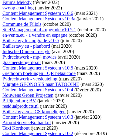
Fatima Melody
(février 2022)
swoop coaching
(janvier 2022)
Content Management Systeem v10.6
(mars 2021)
Content Management Systeem v10.3a
(janvier 2021)
Commune de Fillols
(octobre 2020)
StiefManagement.nl - upgrade v10.5.1
(octobre 2020)
en-venta.eu - a vendre en espagne
(octobre 2020)
Baillestavy.fr - upgrade v10.5
(juin 2020)
Baillestavy.eu - planbord
(mai 2020)
Indische Duinen - restyle
(avril 2020)
Pvdrechtwerk - mp4 movies
(avril 2020)
grasmeestergerdo.nl
(mars 2020)
Content Management Systeem v10.5
(mars 2020)
Giethoorn boekingen - QR betaalcode
(mars 2020)
Pvdrechtwerk - versleuteling
(mars 2020)
Migratie GEONOSIS naar TATOOINE
(mars 2020)
Content Management Systeem v10.4
(février 2020)
Nouwens Groen Projecten
(janvier 2020)
P. Pijnenburg BV
(janvier 2020)
residualproducts.nl
(janvier 2020)
Baillestavy.eu - ICS koppelingen
(janvier 2020)
Content Management Systeem v10.3
(janvier 2020)
AirportServiceBrabant.nl
(janvier 2020)
Taxi Korthout
(janvier 2020)
Content Management Systeem v10.2
(décembre 2019)