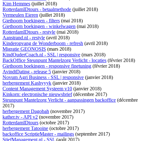
Kim Hemmes
(juillet 2018)
RotterdamIDtours - betaalmethode
(juillet 2018)
Vermeulen Eieren
(juillet 2018)
Giethoorn boekingen - filters
(mai 2018)
Giethoorn boekingen - winkelwagen
(mai 2018)
RotterdamIDtours - restyle
(mai 2018)
Aanstrand.nl - restyle
(avril 2018)
Kinderopvang de Wonderboom - refresh
(avril 2018)
Migratie GEONOSIS
(mars 2018)
KindOuderCoach.nl - SSL | responsive
(mars 2018)
BackOffice Steunpunt Mantelzorg Verlicht - locaties
(février 2018)
Giethoorn boekingen - responsive finetuning
(février 2018)
AvindtDating - release 5
(janvier 2018)
Novum Agri Business - SSL | responsive
(janvier 2018)
herbergement Kashyyyk
(janvier 2018)
Content Management Systeem v10
(janvier 2018)
Kinkorn: electronische nieuwsbrief
(décembre 2017)
Steunpunt Mantelzorg Verlicht - aanpassingen backoffice
(décembre
2017)
herbergement Dagobah
(novembre 2017)
kather.tv - API v2
(novembre 2017)
RotterdamIDtours
(octobre 2017)
herbergement Tatooine
(octobre 2017)
backoffice ScriptieMaster - mailings
(septembre 2017)
StiefManagement.nl - SSL
(août 2017)