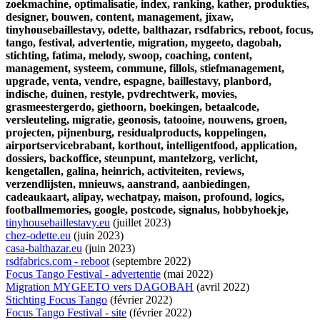
zoekmachine,
optimalisatie,
index,
ranking,
kather,
produkties,
designer,
bouwen,
content,
management,
jixaw,
tinyhousebaillestavy,
odette,
balthazar,
rsdfabrics,
reboot,
focus,
tango,
festival,
advertentie,
migration,
mygeeto,
dagobah,
stichting,
fatima,
melody,
swoop,
coaching,
content,
management,
systeem,
commune,
fillols,
stiefmanagement,
upgrade,
venta,
vendre,
espagne,
baillestavy,
planbord,
indische,
duinen,
restyle,
pvdrechtwerk,
movies,
grasmeestergerdo,
giethoorn,
boekingen,
betaalcode,
versleuteling,
migratie,
geonosis,
tatooine,
nouwens,
groen,
projecten,
pijnenburg,
residualproducts,
koppelingen,
airportservicebrabant,
korthout,
intelligentfood,
application,
dossiers,
backoffice,
steunpunt,
mantelzorg,
verlicht,
kengetallen,
galina,
heinrich,
activiteiten,
reviews,
verzendlijsten,
mnieuws,
aanstrand,
aanbiedingen,
cadeaukaart,
alipay,
wechatpay,
maison,
profound,
logics,
footballmemories,
google,
postcode,
signalus,
hobbyhoekje,
tinyhousebaillestavy.eu
(juillet 2023)
chez-odette.eu
(juin 2023)
casa-balthazar.eu
(juin 2023)
rsdfabrics.com - reboot
(septembre 2022)
Focus Tango Festival - advertentie
(mai 2022)
Migration MYGEETO vers DAGOBAH
(avril 2022)
Stichting Focus Tango
(février 2022)
Focus Tango Festival - site
(février 2022)