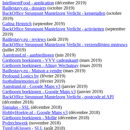
IntelligentFood - application
(décembre 2019)
Baillestavy.eu - dossiers
(octobre 2019)
BackOffice Steunpunt Mantelzorg Verlicht - kengetallen
(octobre
2019)
Galina Heinrich
(septembre 2019)
BackOffice Steunpunt Mantelzorg Verlicht - activiteiten
(septembre
2019)
Baillestavy.eu - reviews
(août 2019)
BackOffice Steunpunt Mantelzorg Verlicht - verzendlijsten mnieuws
(juillet 2019)
Aanstrand.nl - aanbiedingen
(juin 2019)
Giethoorn boekingen - VVV cadeaukaart
(mars 2019)
Giethoorn boekingen - Alipay Wechatpay
(mars 2019)
Baillestavy.eu - Maison a vendre
(mars 2019)
Profound Logics bv
(février 2019)
footballmemories.nl
(février 2019)
Aanstrand.nl - Google Maps v3
(janvier 2019)
Giethoorn boekingen - Google Maps v3
(janvier 2019)
BackOffice Steunpunt Mantelzorg Verlicht - postcode.nl API
(décembre 2018)
Signalus - SSL
(décembre 2018)
HobbyHoekje.nl - Google Maps v3
(décembre 2018)
Giethoorn boekingen - Mollie
(décembre 2018)
Pvdrechtwerk
(novembre 2018)
TuinEnKlussen - SLL
(août 2018)