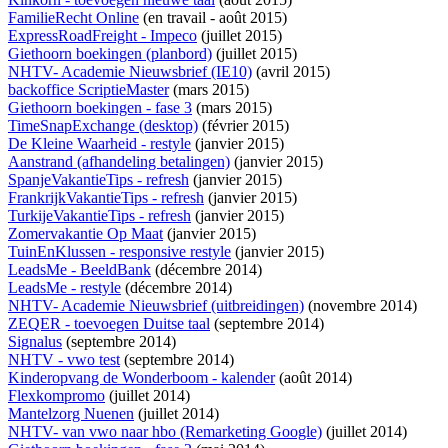
FamilieRecht Online
(
en travail
- août 2015)
ExpressRoadFreight - Impeco
(juillet 2015)
Giethoorn boekingen (planbord)
(juillet 2015)
NHTV- Academie Nieuwsbrief (IE10)
(avril 2015)
backoffice ScriptieMaster
(mars 2015)
Giethoorn boekingen - fase 3
(mars 2015)
TimeSnapExchange (desktop)
(février 2015)
De Kleine Waarheid - restyle
(janvier 2015)
Aanstrand (afhandeling betalingen)
(janvier 2015)
SpanjeVakantieTips - refresh
(janvier 2015)
FrankrijkVakantieTips - refresh
(janvier 2015)
TurkijeVakantieTips - refresh
(janvier 2015)
Zomervakantie Op Maat
(janvier 2015)
TuinEnKlussen - responsive restyle
(janvier 2015)
LeadsMe - BeeldBank
(décembre 2014)
LeadsMe - restyle
(décembre 2014)
NHTV- Academie Nieuwsbrief (uitbreidingen)
(novembre 2014)
ZEQER - toevoegen Duitse taal
(septembre 2014)
Signalus
(septembre 2014)
NHTV - vwo test
(septembre 2014)
Kinderopvang de Wonderboom - kalender
(août 2014)
Flexkompromo
(juillet 2014)
Mantelzorg Nuenen
(juillet 2014)
NHTV- van vwo naar hbo (Remarketing Google)
(juillet 2014)