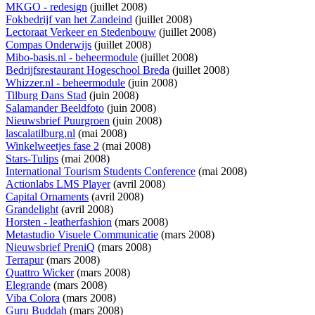
MKGO - redesign
(juillet 2008)
Fokbedrijf van het Zandeind
(juillet 2008)
Lectoraat Verkeer en Stedenbouw
(juillet 2008)
Compas Onderwijs
(juillet 2008)
Mibo-basis.nl - beheermodule
(juillet 2008)
Bedrijfsrestaurant Hogeschool Breda
(juillet 2008)
Whizzer.nl - beheermodule
(juin 2008)
Tilburg Dans Stad
(juin 2008)
Salamander Beeldfoto
(juin 2008)
Nieuwsbrief Puurgroen
(juin 2008)
lascalatilburg.nl
(mai 2008)
Winkelweetjes fase 2
(mai 2008)
Stars-Tulips
(mai 2008)
International Tourism Students Conference
(mai 2008)
Actionlabs LMS Player
(avril 2008)
Capital Ornaments
(avril 2008)
Grandelight
(avril 2008)
Horsten - leatherfashion
(mars 2008)
Metastudio Visuele Communicatie
(mars 2008)
Nieuwsbrief PreniQ
(mars 2008)
Terrapur
(mars 2008)
Quattro Wicker
(mars 2008)
Elegrande
(mars 2008)
Viba Colora
(mars 2008)
Guru Buddah
(mars 2008)