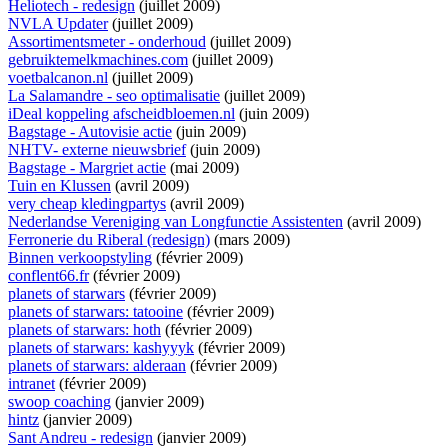
Heliotech - redesign
(juillet 2009)
NVLA Updater
(juillet 2009)
Assortimentsmeter - onderhoud
(juillet 2009)
gebruiktemelkmachines.com
(juillet 2009)
voetbalcanon.nl
(juillet 2009)
La Salamandre - seo optimalisatie
(juillet 2009)
iDeal koppeling afscheidbloemen.nl
(juin 2009)
Bagstage - Autovisie actie
(juin 2009)
NHTV- externe nieuwsbrief
(juin 2009)
Bagstage - Margriet actie
(mai 2009)
Tuin en Klussen
(avril 2009)
very cheap kledingpartys
(avril 2009)
Nederlandse Vereniging van Longfunctie Assistenten
(avril 2009)
Ferronerie du Riberal (redesign)
(mars 2009)
Binnen verkoopstyling
(février 2009)
conflent66.fr
(février 2009)
planets of starwars
(février 2009)
planets of starwars: tatooine
(février 2009)
planets of starwars: hoth
(février 2009)
planets of starwars: kashyyyk
(février 2009)
planets of starwars: alderaan
(février 2009)
intranet
(février 2009)
swoop coaching
(janvier 2009)
hintz
(janvier 2009)
Sant Andreu - redesign
(janvier 2009)