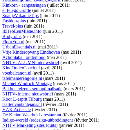
Kinkorn - aanpassingen
(juillet 2011)
el Fuego Goirle
(juillet 2011)
SpanjeVakantieTips
(juin 2011)
Fashion-plus
(juin 2011)
Travel-plus
(juin 2011)
IkHebEenMissie.info
(juin 2011)
Body-plus
(mai 2011)
FloorYou.nl
(mai 2011)
UrbanEssentials.nl
(mai 2011)
Vrije Kinderopvang Eindhoven
(mai 2011)
Actionlabs - onderhoud
(mai 2011)
NHTV- ALUMNI nieuwsbrief
(avril 2011)
KindOuderCoach.nl
(avril 2011)
voetbalcanon.nl
(avril 2011)
tafelmanierengoirle.nl
(mars 2011)
Michiel Windrich Montage
(mars 2011)
Bakhus reizen - seo optimalisatie
(mars 2011)
NHTV- interne nieuwsbrief
(mars 2011)
Koor L-esprit Tilburg
(mars 2011)
taartenvantantejans.nl
(février 2011)
HAK Actie site
(février 2011)
De Kleine Waarheid - restaurant
(février 2011)
Indigo-wereld (redesign-uitbreidingen)
(février 2011)
NHTV Marketing sites (duits)
(janvier 2011)