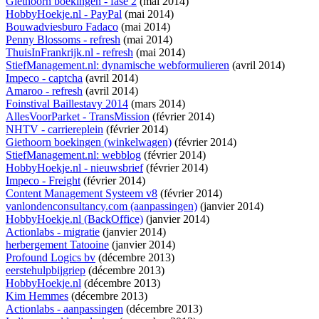
Giethoorn boekingen - fase 2
(mai 2014)
HobbyHoekje.nl - PayPal
(mai 2014)
Bouwadviesburo Fadaco
(mai 2014)
Penny Blossoms - refresh
(mai 2014)
ThuisInFrankrijk.nl - refresh
(mai 2014)
StiefManagement.nl: dynamische webformulieren
(avril 2014)
Impeco - captcha
(avril 2014)
Amaroo - refresh
(avril 2014)
Foinstival Baillestavy 2014
(mars 2014)
AllesVoorParket - TransMission
(février 2014)
NHTV - carriereplein
(février 2014)
Giethoorn boekingen (winkelwagen)
(février 2014)
StiefManagement.nl: webblog
(février 2014)
HobbyHoekje.nl - nieuwsbrief
(février 2014)
Impeco - Freight
(février 2014)
Content Management Systeem v8
(février 2014)
vanlondenconsultancy.com (aanpassingen)
(janvier 2014)
HobbyHoekje.nl (BackOffice)
(janvier 2014)
Actionlabs - migratie
(janvier 2014)
herbergement Tatooine
(janvier 2014)
Profound Logics bv
(décembre 2013)
eerstehulpbijgriep
(décembre 2013)
HobbyHoekje.nl
(décembre 2013)
Kim Hemmes
(décembre 2013)
Actionlabs - aanpassingen
(décembre 2013)