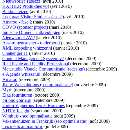
Nieuwsbrief Tablazz
(avril 2010)
KATHER Produkties vof
(avril 2010)
Bakhus reizen
(avril 2010)
Lectoraat Visitor Studies - fase 2
(avril 2010)
Amaroo - fase 2
(mars 2010)
COVO (sponsor project)
(mars 2010)
Indische Duinen - uitbreidingen
(mars 2010)
Nieuwsbrief AVP
(janvier 2010)
Assortimentsmeter - onderhoud
(janvier 2010)
XML koppeling whizzer.nl
(janvier 2010)
Challenger 11
(janvier 2010)
Content Management Systeem v7
(décembre 2009)
Real Estate and Facility Professional
(décembre 2009)
Metastudio Visuele Communicatie (redesign)
(décembre 2009)
e-Agenda whizzer.nl
(décembre 2009)
Amaroo
(novembre 2009)
Jixaw Websolutions (seo optimalisatie)
(novembre 2009)
Myrit
(novembre 2009)
Elga fournituren
(octobre 2009)
bij-ons-goirle.nl
(septembre 2009)
Union Vignerons Terres Romanes
(septembre 2009)
NHTV Insight
(septembre 2009)
Wijnhuis - seo optimalisatie
(août 2009)
Vakantiehuizen in Frankrijk (seo optimalisatie)
(août 2009)
macmedic.nl mailform
(juillet 2009)