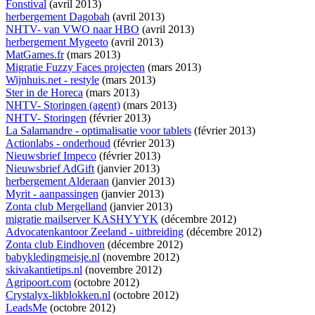
Fonstival
(avril 2013)
herbergement Dagobah
(avril 2013)
NHTV- van VWO naar HBO
(avril 2013)
herbergement Mygeeto
(avril 2013)
MatGames.fr
(mars 2013)
Migratie Fuzzy Faces projecten
(mars 2013)
Wijnhuis.net - restyle
(mars 2013)
Ster in de Horeca
(mars 2013)
NHTV- Storingen (agent)
(mars 2013)
NHTV- Storingen
(février 2013)
La Salamandre - optimalisatie voor tablets
(février 2013)
Actionlabs - onderhoud
(février 2013)
Nieuwsbrief Impeco
(février 2013)
Nieuwsbrief AdGift
(janvier 2013)
herbergement Alderaan
(janvier 2013)
Myrit - aanpassingen
(janvier 2013)
Zonta club Mergelland
(janvier 2013)
migratie mailserver KASHYYYK
(décembre 2012)
Advocatenkantoor Zeeland - uitbreiding
(décembre 2012)
Zonta club Eindhoven
(décembre 2012)
babykledingmeisje.nl
(novembre 2012)
skivakantietips.nl
(novembre 2012)
Agripoort.com
(octobre 2012)
Crystalyx-likblokken.nl
(octobre 2012)
LeadsMe
(octobre 2012)