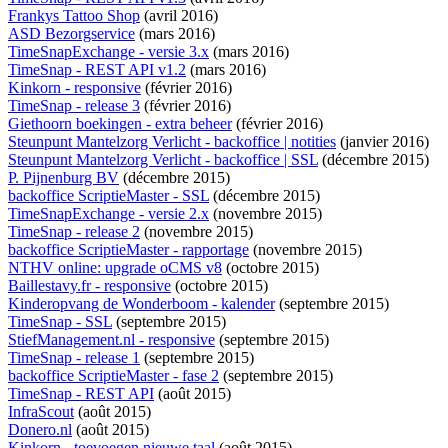
Frankys Tattoo Shop
(avril 2016)
ASD Bezorgservice
(mars 2016)
TimeSnapExchange - versie 3.x
(mars 2016)
TimeSnap - REST API v1.2
(mars 2016)
Kinkorn - responsive
(février 2016)
TimeSnap - release 3
(février 2016)
Giethoorn boekingen - extra beheer
(février 2016)
Steunpunt Mantelzorg Verlicht - backoffice | notities
(janvier 2016)
Steunpunt Mantelzorg Verlicht - backoffice | SSL
(décembre 2015)
P. Pijnenburg BV
(décembre 2015)
backoffice ScriptieMaster - SSL
(décembre 2015)
TimeSnapExchange - versie 2.x
(novembre 2015)
TimeSnap - release 2
(novembre 2015)
backoffice ScriptieMaster - rapportage
(novembre 2015)
NTHV online: upgrade oCMS v8
(octobre 2015)
Baillestavy.fr - responsive
(octobre 2015)
Kinderopvang de Wonderboom - kalender
(septembre 2015)
TimeSnap - SSL
(septembre 2015)
StiefManagement.nl - responsive
(septembre 2015)
TimeSnap - release 1
(septembre 2015)
backoffice ScriptieMaster - fase 2
(septembre 2015)
TimeSnap - REST API
(août 2015)
InfraScout
(août 2015)
Donero.nl
(août 2015)
Kinkorn - toevoegen nieuwe taal
(août 2015)