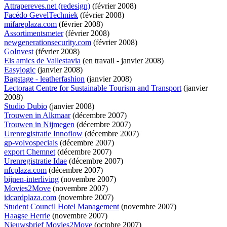
Attrapereves.net (redesign)
(février 2008)
Facédo GevelTechniek
(février 2008)
mifareplaza.com
(février 2008)
Assortimentsmeter
(février 2008)
newgenerationsecurity.com
(février 2008)
GoInvest
(février 2008)
Els amics de Vallestavia
(
en travail
- janvier 2008)
Easylogic
(janvier 2008)
Bagstage - leatherfashion
(janvier 2008)
Lectoraat Centre for Sustainable Tourism and Transport
(janvier
2008)
Studio Dubio
(janvier 2008)
Trouwen in Alkmaar
(décembre 2007)
Trouwen in Nijmegen
(décembre 2007)
Urenregistratie Innoflow
(décembre 2007)
gp-volvospecials
(décembre 2007)
export Chemnet
(décembre 2007)
Urenregistratie Idae
(décembre 2007)
nfcplaza.com
(décembre 2007)
bijnen-interliving
(novembre 2007)
Movies2Move
(novembre 2007)
idcardplaza.com
(novembre 2007)
Student Council Hotel Management
(novembre 2007)
Haagse Herrie
(novembre 2007)
Nieuwsbrief Movies2Move
(octobre 2007)