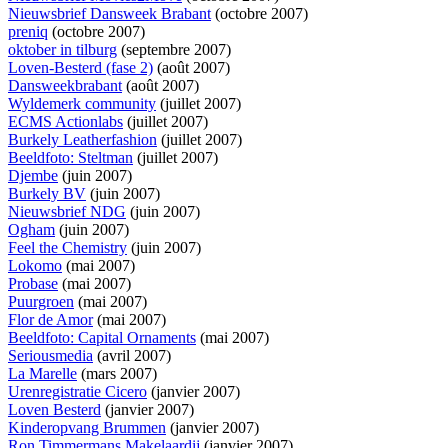
Nieuwsbrief Dansweek Brabant
(octobre 2007)
preniq
(octobre 2007)
oktober in tilburg
(septembre 2007)
Loven-Besterd (fase 2)
(août 2007)
Dansweekbrabant
(août 2007)
Wyldemerk community
(juillet 2007)
ECMS Actionlabs
(juillet 2007)
Burkely Leatherfashion
(juillet 2007)
Beeldfoto: Steltman
(juillet 2007)
Djembe
(juin 2007)
Burkely BV
(juin 2007)
Nieuwsbrief NDG
(juin 2007)
Ogham
(juin 2007)
Feel the Chemistry
(juin 2007)
Lokomo
(mai 2007)
Probase
(mai 2007)
Puurgroen
(mai 2007)
Flor de Amor
(mai 2007)
Beeldfoto: Capital Ornaments
(mai 2007)
Seriousmedia
(avril 2007)
La Marelle
(mars 2007)
Urenregistratie Cicero
(janvier 2007)
Loven Besterd
(janvier 2007)
Kinderopvang Brummen
(janvier 2007)
Ron Timmermans Makelaardij
(janvier 2007)