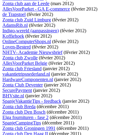
Zonta club aan de Leede
(mars 2012)
AllesVoorParket - GA E-commerce
(février 2012)
de Trapstoel
(février 2012)
Zonta club Zuid Limburg
(février 2012)
AdamsRib.nl
(février 2012)
Indigo-wereld (aanpassingen)
(février 2012)
Koffiehoek
(février 2012)
OnlineComputerShops.nl
(février 2012)
Loven-Besterd
(février 2012)
NHTV- Academie Nieuwsbrief
(février 2012)
Zonta club Zwolle
(février 2012)
AllesVoorParket Belgie
(février 2012)
Zonta club Friesland
(janvier 2012)
vakantietripsnederland.nl
(janvier 2012)
HardwareComponenten.nl
(janvier 2012)
Zonta Club Deventer
(janvier 2012)
SecurePayment
(janvier 2012)
BHVsite.nl
(janvier 2012)
SpanjeVakantieTips - feedback
(janvier 2012)
Zonta club Breda
(décembre 2011)
Zonta club Den Bosch
(décembre 2011)
Elga fournituren - fase 2
(décembre 2011)
SpanjeCampingTips
(décembre 2011)
Zonta club Groningen 1991
(décembre 2011)
Zonta club Den Haag II
(décembre 2011)