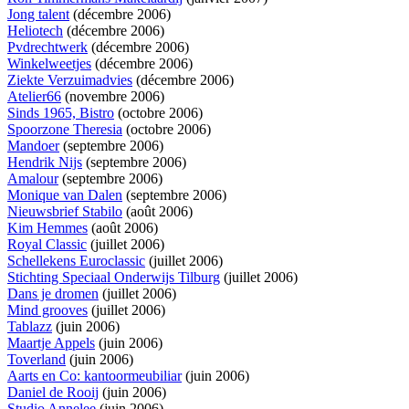
Jong talent
(décembre 2006)
Heliotech
(décembre 2006)
Pvdrechtwerk
(décembre 2006)
Winkelweetjes
(décembre 2006)
Ziekte Verzuimadvies
(décembre 2006)
Atelier66
(novembre 2006)
Sinds 1965, Bistro
(octobre 2006)
Spoorzone Theresia
(octobre 2006)
Mandoer
(septembre 2006)
Hendrik Nijs
(septembre 2006)
Amalour
(septembre 2006)
Monique van Dalen
(septembre 2006)
Nieuwsbrief Stabilo
(août 2006)
Kim Hemmes
(août 2006)
Royal Classic
(juillet 2006)
Schellekens Euroclassic
(juillet 2006)
Stichting Speciaal Onderwijs Tilburg
(juillet 2006)
Dans je dromen
(juillet 2006)
Mind grooves
(juillet 2006)
Tablazz
(juin 2006)
Maartje Appels
(juin 2006)
Toverland
(juin 2006)
Aarts en Co: kantoormeubiliar
(juin 2006)
Daniel de Rooij
(juin 2006)
Studio Annelee
(juin 2006)