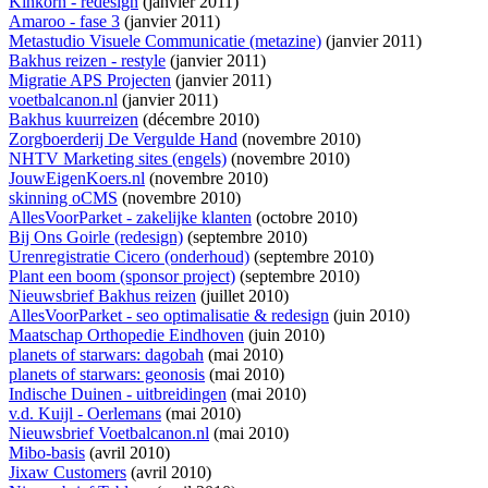
Kinkorn - redesign
(janvier 2011)
Amaroo - fase 3
(janvier 2011)
Metastudio Visuele Communicatie (metazine)
(janvier 2011)
Bakhus reizen - restyle
(janvier 2011)
Migratie APS Projecten
(janvier 2011)
voetbalcanon.nl
(janvier 2011)
Bakhus kuurreizen
(décembre 2010)
Zorgboerderij De Vergulde Hand
(novembre 2010)
NHTV Marketing sites (engels)
(novembre 2010)
JouwEigenKoers.nl
(novembre 2010)
skinning oCMS
(novembre 2010)
AllesVoorParket - zakelijke klanten
(octobre 2010)
Bij Ons Goirle (redesign)
(septembre 2010)
Urenregistratie Cicero (onderhoud)
(septembre 2010)
Plant een boom (sponsor project)
(septembre 2010)
Nieuwsbrief Bakhus reizen
(juillet 2010)
AllesVoorParket - seo optimalisatie & redesign
(juin 2010)
Maatschap Orthopedie Eindhoven
(juin 2010)
planets of starwars: dagobah
(mai 2010)
planets of starwars: geonosis
(mai 2010)
Indische Duinen - uitbreidingen
(mai 2010)
v.d. Kuijl - Oerlemans
(mai 2010)
Nieuwsbrief Voetbalcanon.nl
(mai 2010)
Mibo-basis
(avril 2010)
Jixaw Customers
(avril 2010)