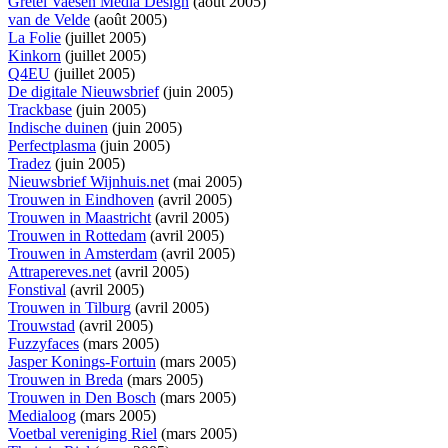
Gretel Vaesen Media Design
(août 2005)
van de Velde
(août 2005)
La Folie
(juillet 2005)
Kinkorn
(juillet 2005)
Q4EU
(juillet 2005)
De digitale Nieuwsbrief
(juin 2005)
Trackbase
(juin 2005)
Indische duinen
(juin 2005)
Perfectplasma
(juin 2005)
Tradez
(juin 2005)
Nieuwsbrief Wijnhuis.net
(mai 2005)
Trouwen in Eindhoven
(avril 2005)
Trouwen in Maastricht
(avril 2005)
Trouwen in Rottedam
(avril 2005)
Trouwen in Amsterdam
(avril 2005)
Attrapereves.net
(avril 2005)
Fonstival
(avril 2005)
Trouwen in Tilburg
(avril 2005)
Trouwstad
(avril 2005)
Fuzzyfaces
(mars 2005)
Jasper Konings-Fortuin
(mars 2005)
Trouwen in Breda
(mars 2005)
Trouwen in Den Bosch
(mars 2005)
Medialoog
(mars 2005)
Voetbal vereniging Riel
(mars 2005)