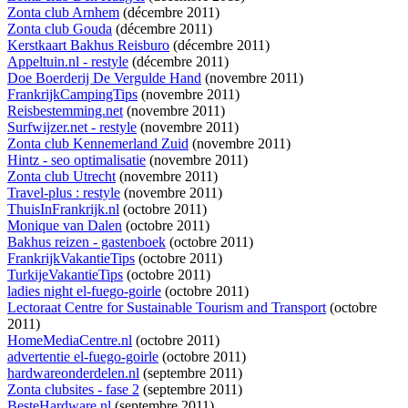
Zonta club Arnhem
(décembre 2011)
Zonta club Gouda
(décembre 2011)
Kerstkaart Bakhus Reisburo
(décembre 2011)
Appeltuin.nl - restyle
(décembre 2011)
Doe Boerderij De Vergulde Hand
(novembre 2011)
FrankrijkCampingTips
(novembre 2011)
Reisbestemming.net
(novembre 2011)
Surfwijzer.net - restyle
(novembre 2011)
Zonta club Kennemerland Zuid
(novembre 2011)
Hintz - seo optimalisatie
(novembre 2011)
Zonta club Utrecht
(novembre 2011)
Travel-plus : restyle
(novembre 2011)
ThuisInFrankrijk.nl
(octobre 2011)
Monique van Dalen
(octobre 2011)
Bakhus reizen - gastenboek
(octobre 2011)
FrankrijkVakantieTips
(octobre 2011)
TurkijeVakantieTips
(octobre 2011)
ladies night el-fuego-goirle
(octobre 2011)
Lectoraat Centre for Sustainable Tourism and Transport
(octobre
2011)
HomeMediaCentre.nl
(octobre 2011)
advertentie el-fuego-goirle
(octobre 2011)
hardwareonderdelen.nl
(septembre 2011)
Zonta clubsites - fase 2
(septembre 2011)
BesteHardware.nl
(septembre 2011)