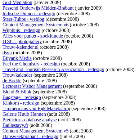
God Mediation
(janvier 2009)
Passend Onderwijs Midden-Brabant
(janvier 2009)
Indische Duinen - redesign
(décembre 2008)
Stars-Tulips - weblog
(décembre 2008)
Content Management Systeem v6
(octobre 2008)
Wijnhuis - redesign
(octobre 2008)
Alles voor parket - zoekfunctie
(octobre 2008)
ITSC - photogallery
(octobre 2008)
Trouw-kalender.nl
(octobre 2008)
dsvn
(octobre 2008)
Bijvank Media
(octobre 2008)
Feel the Chemistry - redesign
(octobre 2008)
Travel and Tourism Research Association - redesign
(octobre 2008)
Trouwkalender
(septembre 2008)
de Bodde
(septembre 2008)
Lectoraat Visitor Management
(septembre 2008)
Blend & Blink
(septembre 2008)
Bagstage - redesign
(septembre 2008)
Kinkorn - redesign
(septembre 2008)
Timmermans van Eijk Makelaardij
(septembre 2008)
Galerie Huub Hannen
(août 2008)
Predictor - database analyse
(août 2008)
Baillestavy.fr
(août 2008)
Content Management Systeem v5
(août 2008)
Dansweekbrabant - redesign
(juillet 2008)