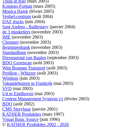
Thuis in Riel
(mars 2005)
Konings-Fortuin
(mars 2005)
Monica Hajek
(février 2005)
Veghel-centrum
(août 2004)
DAF trucks
(juin 2004)
Sant Andreu - Baillestavy
(janvier 2004)
de 3 musketiers
(novembre 2003)
IME
(novembre 2003)
Chemnet
(novembre 2003)
Begrippenbank
(novembre 2003)
Standardbase
(novembre 2003)
Dressuurstal van Baalen
(septembre 2003)
BDO Groeiscan
(août 2003)
Wim Bosman Transport
(août 2003)
Profilog - Whizzer
(août 2003)
Wijnhuis
(juin 2003)
Vakantiehuizen in Frankrijk
(mai 2003)
SVD
(mai 2003)
Uit in Eindhoven
(mai 2003)
Content Management Systeem v1
(février 2003)
BDO
(août 2002)
CMS Storybase
(janvier 2001)
KATHER Produkties
(mars 1997)
Visual Basic Source
(juin 1996)
©
KATHER Produkties 2002 - 2026