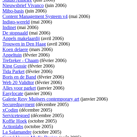
Nieuwsbrief Vivanco
(juin 2006)
Mibo-basis
(juin 2006)
Content Management Systeem v4
(mai 2006)
Indigo-wereld
(mai 2006)
Indinet
(mai 2006)
De stopnaald
(mai 2006)
Appels makelaardij
(avril 2006)
Trouwen in Den Haag
(avril 2006)
Koen delaere
(mars 2006)
Appeltuin
(février 2006)
Trefzeker - Chaam
(février 2006)
King Gussie
(février 2006)
Tida Parket
(février 2006)
Boris en de Band
(février 2006)
Web 20 Validtor
(février 2006)
Alles voor parket
(janvier 2006)
Easylocate
(janvier 2006)
Galerie Resy Muijsers contemporary art
(janvier 2006)
Securedpayment
(décembre 2005)
xCodim
(décembre 2005)
Servicetegoed
(décembre 2005)
Koffie Hoek
(octobre 2005)
Actionlabs
(octobre 2005)
La Salamandre
(octobre 2005)