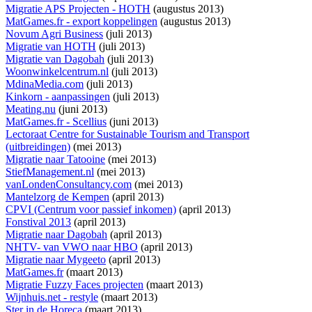
Migratie APS Projecten - HOTH
(augustus 2013)
MatGames.fr - export koppelingen
(augustus 2013)
Novum Agri Business
(juli 2013)
Migratie van HOTH
(juli 2013)
Migratie van Dagobah
(juli 2013)
Woonwinkelcentrum.nl
(juli 2013)
MdinaMedia.com
(juli 2013)
Kinkorn - aanpassingen
(juli 2013)
Meating.nu
(juni 2013)
MatGames.fr - Scellius
(juni 2013)
Lectoraat Centre for Sustainable Tourism and Transport
(uitbreidingen)
(mei 2013)
Migratie naar Tatooine
(mei 2013)
StiefManagement.nl
(mei 2013)
vanLondenConsultancy.com
(mei 2013)
Mantelzorg de Kempen
(april 2013)
CPVI (Centrum voor passief inkomen)
(april 2013)
Fonstival 2013
(april 2013)
Migratie naar Dagobah
(april 2013)
NHTV- van VWO naar HBO
(april 2013)
Migratie naar Mygeeto
(april 2013)
MatGames.fr
(maart 2013)
Migratie Fuzzy Faces projecten
(maart 2013)
Wijnhuis.net - restyle
(maart 2013)
Ster in de Horeca
(maart 2013)