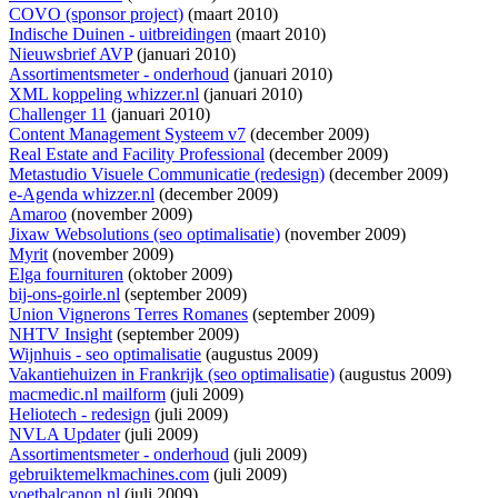
COVO (sponsor project)
(maart 2010)
Indische Duinen - uitbreidingen
(maart 2010)
Nieuwsbrief AVP
(januari 2010)
Assortimentsmeter - onderhoud
(januari 2010)
XML koppeling whizzer.nl
(januari 2010)
Challenger 11
(januari 2010)
Content Management Systeem v7
(december 2009)
Real Estate and Facility Professional
(december 2009)
Metastudio Visuele Communicatie (redesign)
(december 2009)
e-Agenda whizzer.nl
(december 2009)
Amaroo
(november 2009)
Jixaw Websolutions (seo optimalisatie)
(november 2009)
Myrit
(november 2009)
Elga fournituren
(oktober 2009)
bij-ons-goirle.nl
(september 2009)
Union Vignerons Terres Romanes
(september 2009)
NHTV Insight
(september 2009)
Wijnhuis - seo optimalisatie
(augustus 2009)
Vakantiehuizen in Frankrijk (seo optimalisatie)
(augustus 2009)
macmedic.nl mailform
(juli 2009)
Heliotech - redesign
(juli 2009)
NVLA Updater
(juli 2009)
Assortimentsmeter - onderhoud
(juli 2009)
gebruiktemelkmachines.com
(juli 2009)
voetbalcanon.nl
(juli 2009)