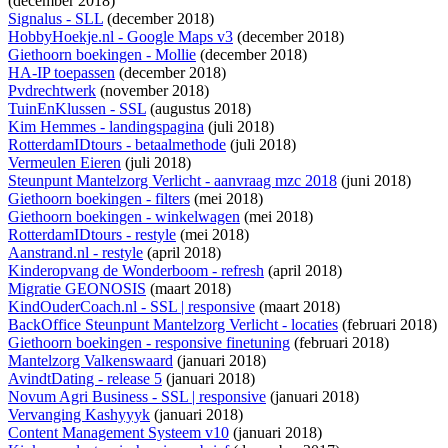
(december 2018)
Signalus - SLL
(december 2018)
HobbyHoekje.nl - Google Maps v3
(december 2018)
Giethoorn boekingen - Mollie
(december 2018)
HA-IP toepassen
(december 2018)
Pvdrechtwerk
(november 2018)
TuinEnKlussen - SSL
(augustus 2018)
Kim Hemmes - landingspagina
(juli 2018)
RotterdamIDtours - betaalmethode
(juli 2018)
Vermeulen Eieren
(juli 2018)
Steunpunt Mantelzorg Verlicht - aanvraag mzc 2018
(juni 2018)
Giethoorn boekingen - filters
(mei 2018)
Giethoorn boekingen - winkelwagen
(mei 2018)
RotterdamIDtours - restyle
(mei 2018)
Aanstrand.nl - restyle
(april 2018)
Kinderopvang de Wonderboom - refresh
(april 2018)
Migratie GEONOSIS
(maart 2018)
KindOuderCoach.nl - SSL | responsive
(maart 2018)
BackOffice Steunpunt Mantelzorg Verlicht - locaties
(februari 2018)
Giethoorn boekingen - responsive finetuning
(februari 2018)
Mantelzorg Valkenswaard
(januari 2018)
AvindtDating - release 5
(januari 2018)
Novum Agri Business - SSL | responsive
(januari 2018)
Vervanging Kashyyyk
(januari 2018)
Content Management Systeem v10
(januari 2018)