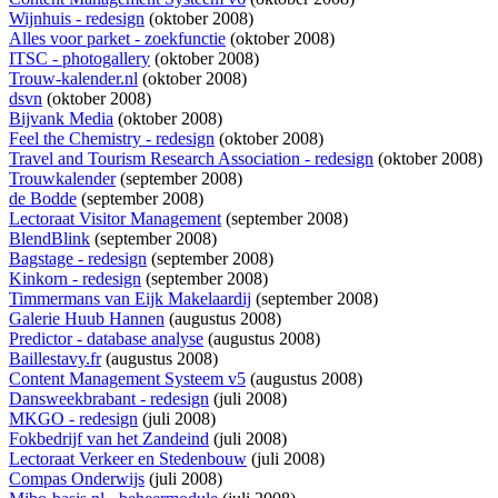
Wijnhuis - redesign
(oktober 2008)
Alles voor parket - zoekfunctie
(oktober 2008)
ITSC - photogallery
(oktober 2008)
Trouw-kalender.nl
(oktober 2008)
dsvn
(oktober 2008)
Bijvank Media
(oktober 2008)
Feel the Chemistry - redesign
(oktober 2008)
Travel and Tourism Research Association - redesign
(oktober 2008)
Trouwkalender
(september 2008)
de Bodde
(september 2008)
Lectoraat Visitor Management
(september 2008)
BlendBlink
(september 2008)
Bagstage - redesign
(september 2008)
Kinkorn - redesign
(september 2008)
Timmermans van Eijk Makelaardij
(september 2008)
Galerie Huub Hannen
(augustus 2008)
Predictor - database analyse
(augustus 2008)
Baillestavy.fr
(augustus 2008)
Content Management Systeem v5
(augustus 2008)
Dansweekbrabant - redesign
(juli 2008)
MKGO - redesign
(juli 2008)
Fokbedrijf van het Zandeind
(juli 2008)
Lectoraat Verkeer en Stedenbouw
(juli 2008)
Compas Onderwijs
(juli 2008)