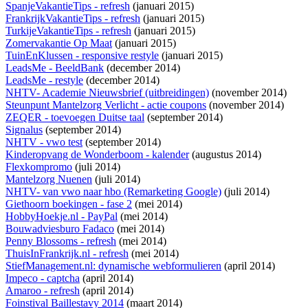
SpanjeVakantieTips - refresh
(januari 2015)
FrankrijkVakantieTips - refresh
(januari 2015)
TurkijeVakantieTips - refresh
(januari 2015)
Zomervakantie Op Maat
(januari 2015)
TuinEnKlussen - responsive restyle
(januari 2015)
LeadsMe - BeeldBank
(december 2014)
LeadsMe - restyle
(december 2014)
NHTV- Academie Nieuwsbrief (uitbreidingen)
(november 2014)
Steunpunt Mantelzorg Verlicht - actie coupons
(november 2014)
ZEQER - toevoegen Duitse taal
(september 2014)
Signalus
(september 2014)
NHTV - vwo test
(september 2014)
Kinderopvang de Wonderboom - kalender
(augustus 2014)
Flexkompromo
(juli 2014)
Mantelzorg Nuenen
(juli 2014)
NHTV- van vwo naar hbo (Remarketing Google)
(juli 2014)
Giethoorn boekingen - fase 2
(mei 2014)
HobbyHoekje.nl - PayPal
(mei 2014)
Bouwadviesburo Fadaco
(mei 2014)
Penny Blossoms - refresh
(mei 2014)
ThuisInFrankrijk.nl - refresh
(mei 2014)
StiefManagement.nl: dynamische webformulieren
(april 2014)
Impeco - captcha
(april 2014)
Amaroo - refresh
(april 2014)
Foinstival Baillestavy 2014
(maart 2014)