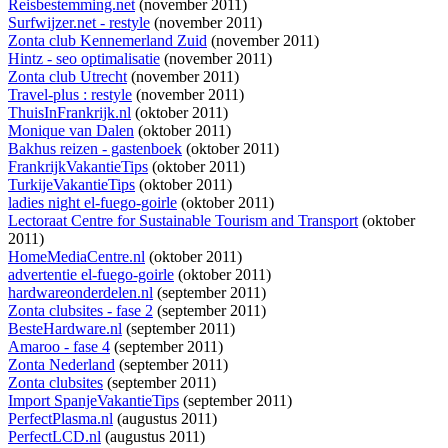
Reisbestemming.net
(november 2011)
Surfwijzer.net - restyle
(november 2011)
Zonta club Kennemerland Zuid
(november 2011)
Hintz - seo optimalisatie
(november 2011)
Zonta club Utrecht
(november 2011)
Travel-plus : restyle
(november 2011)
ThuisInFrankrijk.nl
(oktober 2011)
Monique van Dalen
(oktober 2011)
Bakhus reizen - gastenboek
(oktober 2011)
FrankrijkVakantieTips
(oktober 2011)
TurkijeVakantieTips
(oktober 2011)
ladies night el-fuego-goirle
(oktober 2011)
Lectoraat Centre for Sustainable Tourism and Transport
(oktober
2011)
HomeMediaCentre.nl
(oktober 2011)
advertentie el-fuego-goirle
(oktober 2011)
hardwareonderdelen.nl
(september 2011)
Zonta clubsites - fase 2
(september 2011)
BesteHardware.nl
(september 2011)
Amaroo - fase 4
(september 2011)
Zonta Nederland
(september 2011)
Zonta clubsites
(september 2011)
Import SpanjeVakantieTips
(september 2011)
PerfectPlasma.nl
(augustus 2011)
PerfectLCD.nl
(augustus 2011)