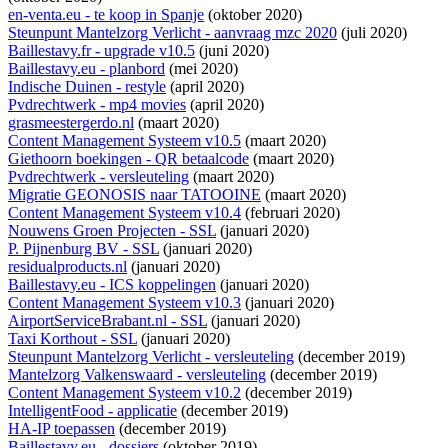
en-venta.eu - te koop in Spanje
(oktober 2020)
Steunpunt Mantelzorg Verlicht - aanvraag mzc 2020
(juli 2020)
Baillestavy.fr - upgrade v10.5
(juni 2020)
Baillestavy.eu - planbord
(mei 2020)
Indische Duinen - restyle
(april 2020)
Pvdrechtwerk - mp4 movies
(april 2020)
grasmeestergerdo.nl
(maart 2020)
Content Management Systeem v10.5
(maart 2020)
Giethoorn boekingen - QR betaalcode
(maart 2020)
Pvdrechtwerk - versleuteling
(maart 2020)
Migratie GEONOSIS naar TATOOINE
(maart 2020)
Content Management Systeem v10.4
(februari 2020)
Nouwens Groen Projecten - SSL
(januari 2020)
P. Pijnenburg BV - SSL
(januari 2020)
residualproducts.nl
(januari 2020)
Baillestavy.eu - ICS koppelingen
(januari 2020)
Content Management Systeem v10.3
(januari 2020)
AirportServiceBrabant.nl - SSL
(januari 2020)
Taxi Korthout - SSL
(januari 2020)
Steunpunt Mantelzorg Verlicht - versleuteling
(december 2019)
Mantelzorg Valkenswaard - versleuteling
(december 2019)
Content Management Systeem v10.2
(december 2019)
IntelligentFood - applicatie
(december 2019)
HA-IP toepassen
(december 2019)
Baillestavy.eu - dossiers
(oktober 2019)