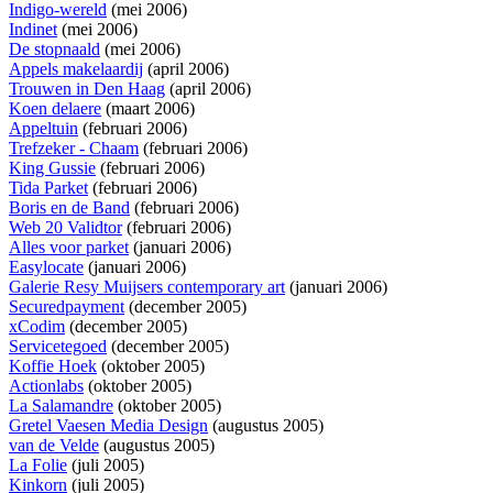
Indigo-wereld
(mei 2006)
Indinet
(mei 2006)
De stopnaald
(mei 2006)
Appels makelaardij
(april 2006)
Trouwen in Den Haag
(april 2006)
Koen delaere
(maart 2006)
Appeltuin
(februari 2006)
Trefzeker - Chaam
(februari 2006)
King Gussie
(februari 2006)
Tida Parket
(februari 2006)
Boris en de Band
(februari 2006)
Web 20 Validtor
(februari 2006)
Alles voor parket
(januari 2006)
Easylocate
(januari 2006)
Galerie Resy Muijsers contemporary art
(januari 2006)
Securedpayment
(december 2005)
xCodim
(december 2005)
Servicetegoed
(december 2005)
Koffie Hoek
(oktober 2005)
Actionlabs
(oktober 2005)
La Salamandre
(oktober 2005)
Gretel Vaesen Media Design
(augustus 2005)
van de Velde
(augustus 2005)
La Folie
(juli 2005)
Kinkorn
(juli 2005)