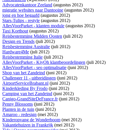
Advocatenkantoor Zeeland
(augustus 2012)
migratie websites naar Dantooine
(augustus 2012)
jong en hoe begaafd
(augustus 2012)
Stars-Tulips - restyle
(augustus 2012)
AllesVoorParket - klanten module
(augustus 2012)
Taxi Korthout
(augustus 2012)
Reisbestemming Midden Oosten
(juli 2012)
Design en Trends
(juli 2012)
Reisbestemming Australie
(juli 2012)
Hardware4Me
(juli 2012)
Reisbestemming Italie
(juli 2012)
AllesVoorParket - KiyOh klantbeoordelingen
(juli 2012)
AllesVoorParket - seo optimalisatie
(juni 2012)
Shop van het Zandeind
(juni 2012)
Challenger 11 - uitbreidingen
(juni 2012)
AirportServiceBrabant.nl
(juni 2012)
Kinderkleding By Frodo
(juni 2012)
Camping van het Zandeind
(juni 2012)
Canigo-GrandSiteDeFrance.fr
(juni 2012)
Penny Blossoms
(juni 2012)
Planten in de tuin
(juni 2012)
Amaroo - redesign
(mei 2012)
Kinderopvang de Wonderboom
(mei 2012)
Vakantiehuizen in Frankrijk
(mei 2012)