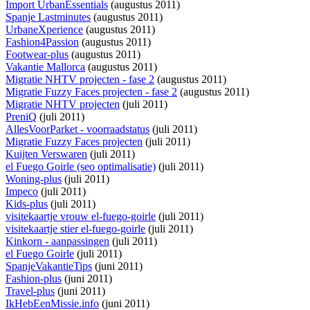
Import UrbanEssentials
(augustus 2011)
Spanje Lastminutes
(augustus 2011)
UrbaneXperience
(augustus 2011)
Fashion4Passion
(augustus 2011)
Footwear-plus
(augustus 2011)
Vakantie Mallorca
(augustus 2011)
Migratie NHTV projecten - fase 2
(augustus 2011)
Migratie Fuzzy Faces projecten - fase 2
(augustus 2011)
Migratie NHTV projecten
(juli 2011)
PreniQ
(juli 2011)
AllesVoorParket - voorraadstatus
(juli 2011)
Migratie Fuzzy Faces projecten
(juli 2011)
Kuijten Verswaren
(juli 2011)
el Fuego Goirle (seo optimalisatie)
(juli 2011)
Woning-plus
(juli 2011)
Impeco
(juli 2011)
Kids-plus
(juli 2011)
visitekaartje vrouw el-fuego-goirle
(juli 2011)
visitekaartje stier el-fuego-goirle
(juli 2011)
Kinkorn - aanpassingen
(juli 2011)
el Fuego Goirle
(juli 2011)
SpanjeVakantieTips
(juni 2011)
Fashion-plus
(juni 2011)
Travel-plus
(juni 2011)
IkHebEenMissie.info
(juni 2011)