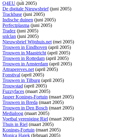
Q4EU
(juli 2005)
De digitale Nieuwsbrief
(juni 2005)
Trackbase
(juni 2005)
Indische duinen
(juni 2005)
Perfectplasma
(juni 2005)
Tradez
(juni 2005)
snlclan
(juni 2005)
Nieuwsbrief Wijnhuis.net
(mei 2005)
Trouwen in Eindhoven
(april 2005)
Trouwen in Maastricht
(april 2005)
Trouwen in Rottedam
(april 2005)
Trouwen in Amsterdam
(april 2005)
Attrapereves.net
(april 2005)
Fonstival
(april 2005)
Trouwen in Tilburg
(april 2005)
Trouwstad
(april 2005)
Fuzzyfaces
(maart 2005)
Jasper Konings-Fortuin
(maart 2005)
Trouwen in Breda
(maart 2005)
Trouwen in Den Bosch
(maart 2005)
Medialoog
(maart 2005)
Voetbal vereniging Riel
(maart 2005)
Thuis in Riel
(maart 2005)
Konings-Fortuin
(maart 2005)
Monica Hajek
(februari 2005)