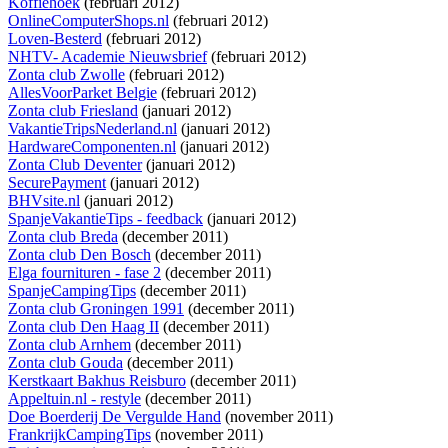
Koffiehoek
(februari 2012)
OnlineComputerShops.nl
(februari 2012)
Loven-Besterd
(februari 2012)
NHTV- Academie Nieuwsbrief
(februari 2012)
Zonta club Zwolle
(februari 2012)
AllesVoorParket Belgie
(februari 2012)
Zonta club Friesland
(januari 2012)
VakantieTripsNederland.nl
(januari 2012)
HardwareComponenten.nl
(januari 2012)
Zonta Club Deventer
(januari 2012)
SecurePayment
(januari 2012)
BHVsite.nl
(januari 2012)
SpanjeVakantieTips - feedback
(januari 2012)
Zonta club Breda
(december 2011)
Zonta club Den Bosch
(december 2011)
Elga fournituren - fase 2
(december 2011)
SpanjeCampingTips
(december 2011)
Zonta club Groningen 1991
(december 2011)
Zonta club Den Haag II
(december 2011)
Zonta club Arnhem
(december 2011)
Zonta club Gouda
(december 2011)
Kerstkaart Bakhus Reisburo
(december 2011)
Appeltuin.nl - restyle
(december 2011)
Doe Boerderij De Vergulde Hand
(november 2011)
FrankrijkCampingTips
(november 2011)