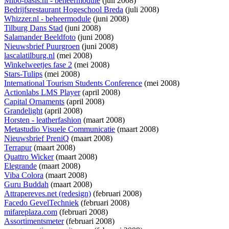
Mibo-basis.nl - beheermodule
(juli 2008)
Bedrijfsrestaurant Hogeschool Breda
(juli 2008)
Whizzer.nl - beheermodule
(juni 2008)
Tilburg Dans Stad
(juni 2008)
Salamander Beeldfoto
(juni 2008)
Nieuwsbrief Puurgroen
(juni 2008)
lascalatilburg.nl
(mei 2008)
Winkelweetjes fase 2
(mei 2008)
Stars-Tulips
(mei 2008)
International Tourism Students Conference
(mei 2008)
Actionlabs LMS Player
(april 2008)
Capital Ornaments
(april 2008)
Grandelight
(april 2008)
Horsten - leatherfashion
(maart 2008)
Metastudio Visuele Communicatie
(maart 2008)
Nieuwsbrief PreniQ
(maart 2008)
Terrapur
(maart 2008)
Quattro Wicker
(maart 2008)
Elegrande
(maart 2008)
Viba Colora
(maart 2008)
Guru Buddah
(maart 2008)
Attrapereves.net (redesign)
(februari 2008)
Facedo GevelTechniek
(februari 2008)
mifareplaza.com
(februari 2008)
Assortimentsmeter
(februari 2008)