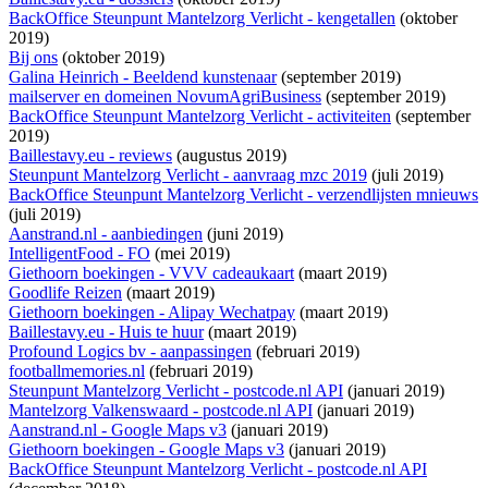
BackOffice Steunpunt Mantelzorg Verlicht - kengetallen
(oktober
2019)
Bij ons
(oktober 2019)
Galina Heinrich - Beeldend kunstenaar
(september 2019)
mailserver en domeinen NovumAgriBusiness
(september 2019)
BackOffice Steunpunt Mantelzorg Verlicht - activiteiten
(september
2019)
Baillestavy.eu - reviews
(augustus 2019)
Steunpunt Mantelzorg Verlicht - aanvraag mzc 2019
(juli 2019)
BackOffice Steunpunt Mantelzorg Verlicht - verzendlijsten mnieuws
(juli 2019)
Aanstrand.nl - aanbiedingen
(juni 2019)
IntelligentFood - FO
(mei 2019)
Giethoorn boekingen - VVV cadeaukaart
(maart 2019)
Goodlife Reizen
(maart 2019)
Giethoorn boekingen - Alipay Wechatpay
(maart 2019)
Baillestavy.eu - Huis te huur
(maart 2019)
Profound Logics bv - aanpassingen
(februari 2019)
footballmemories.nl
(februari 2019)
Steunpunt Mantelzorg Verlicht - postcode.nl API
(januari 2019)
Mantelzorg Valkenswaard - postcode.nl API
(januari 2019)
Aanstrand.nl - Google Maps v3
(januari 2019)
Giethoorn boekingen - Google Maps v3
(januari 2019)
BackOffice Steunpunt Mantelzorg Verlicht - postcode.nl API