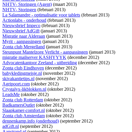
NHTV- Storingen (Agent)
(maart 2013)
NHTV- Storingen
(februari 2013)
La Salamandre - optimalisatie voor tablets
(februari 2013)
Actionlabs - onderhoud
(februari 2013)
Nieuwsbrief Impeco
(februari 2013)
Nieuwsbrief AdGift
(januari 2013)
Migratie naar Alderaan
(januari 2013)
Myrit - aanpassingen
(januari 2013)
Zonta club Mergelland
(januari 2013)
Steunpunt Mantelzorg Verlicht - aanpassingen
(januari 2013)
migratie mailserver KASHYYYK
(december 2012)
Advocatenkantoor Zeeland - uitbreiding
(december 2012)
Zonta club Eindhoven
(december 2012)
babykledingmeisje.nl
(november 2012)
skivakantietips.nl
(november 2012)
Agripoort.com
(oktober 2012)
Crystalyx-likblokken.nl
(oktober 2012)
LeadsMe
(oktober 2012)
Zonta club Rotterdam
(oktober 2012)
BadkamersOutlet
(oktober 2012)
Slaapkamer-comfort.nl
(oktober 2012)
Zonta club Amsterdam
(oktober 2012)
dennenkamp.info (onderhoud)
(september 2012)
adGift.nl
(september 2012)
Aanstrand.nl
(september 2012)