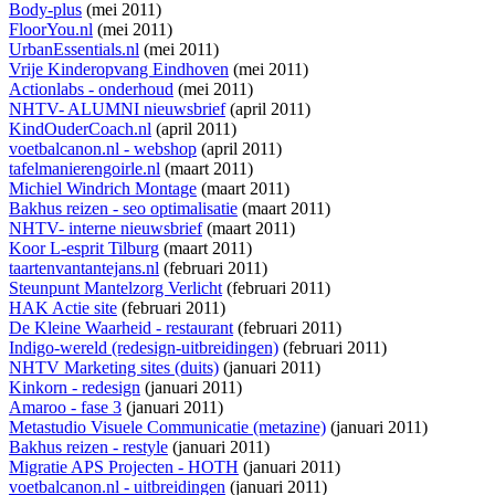
Body-plus
(mei 2011)
FloorYou.nl
(mei 2011)
UrbanEssentials.nl
(mei 2011)
Vrije Kinderopvang Eindhoven
(mei 2011)
Actionlabs - onderhoud
(mei 2011)
NHTV- ALUMNI nieuwsbrief
(april 2011)
KindOuderCoach.nl
(april 2011)
voetbalcanon.nl - webshop
(april 2011)
tafelmanierengoirle.nl
(maart 2011)
Michiel Windrich Montage
(maart 2011)
Bakhus reizen - seo optimalisatie
(maart 2011)
NHTV- interne nieuwsbrief
(maart 2011)
Koor L-esprit Tilburg
(maart 2011)
taartenvantantejans.nl
(februari 2011)
Steunpunt Mantelzorg Verlicht
(februari 2011)
HAK Actie site
(februari 2011)
De Kleine Waarheid - restaurant
(februari 2011)
Indigo-wereld (redesign-uitbreidingen)
(februari 2011)
NHTV Marketing sites (duits)
(januari 2011)
Kinkorn - redesign
(januari 2011)
Amaroo - fase 3
(januari 2011)
Metastudio Visuele Communicatie (metazine)
(januari 2011)
Bakhus reizen - restyle
(januari 2011)
Migratie APS Projecten - HOTH
(januari 2011)
voetbalcanon.nl - uitbreidingen
(januari 2011)