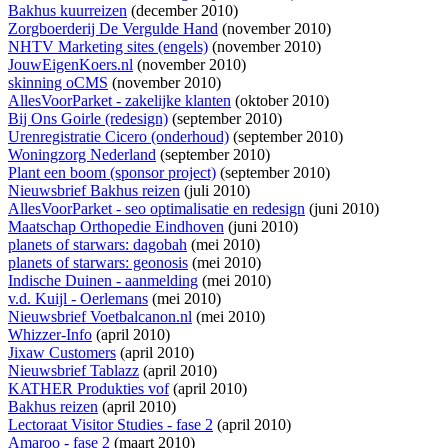
Bakhus kuurreizen
(december 2010)
Zorgboerderij De Vergulde Hand
(november 2010)
NHTV Marketing sites (engels)
(november 2010)
JouwEigenKoers.nl
(november 2010)
skinning oCMS
(november 2010)
AllesVoorParket - zakelijke klanten
(oktober 2010)
Bij Ons Goirle (redesign)
(september 2010)
Urenregistratie Cicero (onderhoud)
(september 2010)
Woningzorg Nederland
(september 2010)
Plant een boom (sponsor project)
(september 2010)
Nieuwsbrief Bakhus reizen
(juli 2010)
AllesVoorParket - seo optimalisatie en redesign
(juni 2010)
Maatschap Orthopedie Eindhoven
(juni 2010)
planets of starwars: dagobah
(mei 2010)
planets of starwars: geonosis
(mei 2010)
Indische Duinen - aanmelding
(mei 2010)
v.d. Kuijl - Oerlemans
(mei 2010)
Nieuwsbrief Voetbalcanon.nl
(mei 2010)
Whizzer-Info
(april 2010)
Jixaw Customers
(april 2010)
Nieuwsbrief Tablazz
(april 2010)
KATHER Produkties vof
(april 2010)
Bakhus reizen
(april 2010)
Lectoraat Visitor Studies - fase 2
(april 2010)
Amaroo - fase 2
(maart 2010)