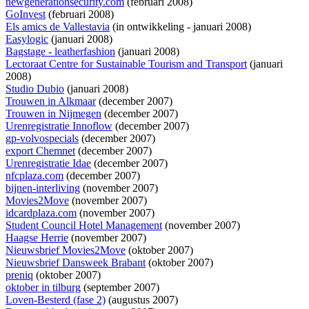
newgenerationsecurity.com
(februari 2008)
GoInvest
(februari 2008)
Els amics de Vallestavia
(
in ontwikkeling
- januari 2008)
Easylogic
(januari 2008)
Bagstage - leatherfashion
(januari 2008)
Lectoraat Centre for Sustainable Tourism and Transport
(januari
2008)
Studio Dubio
(januari 2008)
Trouwen in Alkmaar
(december 2007)
Trouwen in Nijmegen
(december 2007)
Urenregistratie Innoflow
(december 2007)
gp-volvospecials
(december 2007)
export Chemnet
(december 2007)
Urenregistratie Idae
(december 2007)
nfcplaza.com
(december 2007)
bijnen-interliving
(november 2007)
Movies2Move
(november 2007)
idcardplaza.com
(november 2007)
Student Council Hotel Management
(november 2007)
Haagse Herrie
(november 2007)
Nieuwsbrief Movies2Move
(oktober 2007)
Nieuwsbrief Dansweek Brabant
(oktober 2007)
preniq
(oktober 2007)
oktober in tilburg
(september 2007)
Loven-Besterd (fase 2)
(augustus 2007)