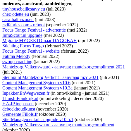
mnieuws,
aanstrand,
aanbiedingen,
tinyhousebaillestavy.eu
(juli 2023)
chez-odette.eu
(juni 2023)
casa-balthazar.eu
(juni 2023)
rsdfabrics.com - reboot
(september 2022)
Focus Tango Festival - advertentie
(mei 2022)
InfraScout.nl upgrade
(mei 2022)
Migratie MYGEETO naar DAGOBAH
(april 2022)
Stichting Focus Tango
(februari 2022)
Focus Tango Festival - website
(februari 2022)
Fatima Melody
(februari 2022)
swoop coaching
(januari 2022)
Mantelzorg Valkenswaard - aanvraag mantelzorgcompliment 2021
(juli 2021)
Steunpunt Mantelzorg Verlicht - aanvraag mzc 2021
(juli 2021)
Content Management Systeem v10.6
(maart 2021)
Content Management Systeem v10.3a
(januari 2021)
InpakkenEnWegwezen.fr
(
in ontwikkeling
- januari 2021)
ThuisInFrankrijk.nl
(
in ontwikkeling
- december 2020)
HA-IP toepassen
(december 2020)
deboekhoudkunst
(november 2020)
Gemeente Fillols.fr
(oktober 2020)
StiefManagement.nl - upgrade v10.5.1
(oktober 2020)
Mantelzorg Valkenswaard - aanvraag mantelzorgcompliment
(oktober 2020)