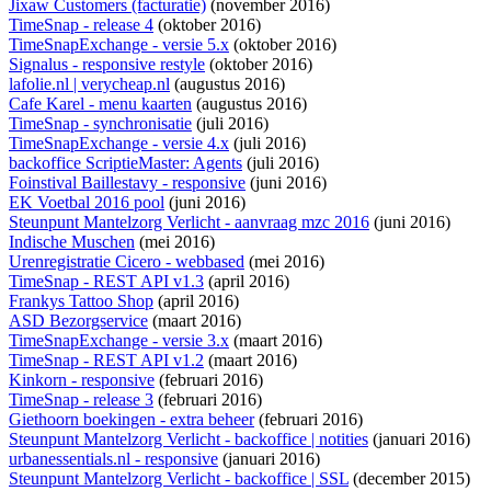
Jixaw Customers (facturatie)
(november 2016)
TimeSnap - release 4
(oktober 2016)
TimeSnapExchange - versie 5.x
(oktober 2016)
Signalus - responsive restyle
(oktober 2016)
lafolie.nl | verycheap.nl
(augustus 2016)
Cafe Karel - menu kaarten
(augustus 2016)
TimeSnap - synchronisatie
(juli 2016)
TimeSnapExchange - versie 4.x
(juli 2016)
backoffice ScriptieMaster: Agents
(juli 2016)
Foinstival Baillestavy - responsive
(juni 2016)
EK Voetbal 2016 pool
(juni 2016)
Steunpunt Mantelzorg Verlicht - aanvraag mzc 2016
(juni 2016)
Indische Muschen
(mei 2016)
Urenregistratie Cicero - webbased
(mei 2016)
TimeSnap - REST API v1.3
(april 2016)
Frankys Tattoo Shop
(april 2016)
ASD Bezorgservice
(maart 2016)
TimeSnapExchange - versie 3.x
(maart 2016)
TimeSnap - REST API v1.2
(maart 2016)
Kinkorn - responsive
(februari 2016)
TimeSnap - release 3
(februari 2016)
Giethoorn boekingen - extra beheer
(februari 2016)
Steunpunt Mantelzorg Verlicht - backoffice | notities
(januari 2016)
urbanessentials.nl - responsive
(januari 2016)
Steunpunt Mantelzorg Verlicht - backoffice | SSL
(december 2015)