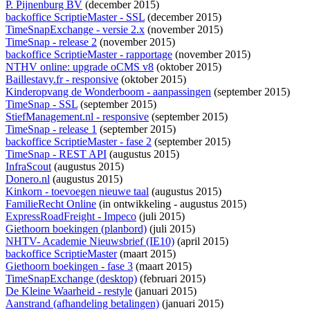
P. Pijnenburg BV
(december 2015)
backoffice ScriptieMaster - SSL
(december 2015)
TimeSnapExchange - versie 2.x
(november 2015)
TimeSnap - release 2
(november 2015)
backoffice ScriptieMaster - rapportage
(november 2015)
NTHV online: upgrade oCMS v8
(oktober 2015)
Baillestavy.fr - responsive
(oktober 2015)
Kinderopvang de Wonderboom - aanpassingen
(september 2015)
TimeSnap - SSL
(september 2015)
StiefManagement.nl - responsive
(september 2015)
TimeSnap - release 1
(september 2015)
backoffice ScriptieMaster - fase 2
(september 2015)
TimeSnap - REST API
(augustus 2015)
InfraScout
(augustus 2015)
Donero.nl
(augustus 2015)
Kinkorn - toevoegen nieuwe taal
(augustus 2015)
FamilieRecht Online
(
in ontwikkeling
- augustus 2015)
ExpressRoadFreight - Impeco
(juli 2015)
Giethoorn boekingen (planbord)
(juli 2015)
NHTV- Academie Nieuwsbrief (IE10)
(april 2015)
backoffice ScriptieMaster
(maart 2015)
Giethoorn boekingen - fase 3
(maart 2015)
TimeSnapExchange (desktop)
(februari 2015)
De Kleine Waarheid - restyle
(januari 2015)
Aanstrand (afhandeling betalingen)
(januari 2015)