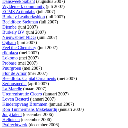
Dansweekbrabant
(augustus 2007)
Wyldemerk community
(juli 2007)
ECMS Actionlabs
(juli 2007)
Burkely Leatherfashion
(juli 2007)
Beeldfoto: Steltman
(juli 2007)
Djembe
(juni 2007)
Burkely BV
(juni 2007)
Nieuwsbrief NDG
(juni 2007)
Ogham
(juni 2007)
Feel the Chemistry
(juni 2007)
rfidplaza
(mei 2007)
Lokomo
(mei 2007)
Probase
(mei 2007)
Puurgroen
(mei 2007)
Flor de Amor
(mei 2007)
Beeldfoto: Capital Ornaments
(mei 2007)
Seriousmedia
(april 2007)
La Marelle
(maart 2007)
Urenregistratie Cicero
(januari 2007)
Loven Besterd
(januari 2007)
Kinderopvang Brummen
(januari 2007)
Ron Timmermans Makelaardij
(januari 2007)
Jong talent
(december 2006)
Heliotech
(december 2006)
Pvdrechtwerk
(december 2006)