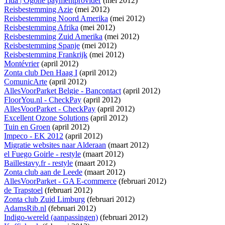
Tida | Ogone paymentprovider
(mei 2012)
Reisbestemming Azie
(mei 2012)
Reisbestemming Noord Amerika
(mei 2012)
Reisbestemming Afrika
(mei 2012)
Reisbestemming Zuid Amerika
(mei 2012)
Reisbestemming Spanje
(mei 2012)
Reisbestemming Frankrijk
(mei 2012)
Montévrier
(april 2012)
Zonta club Den Haag I
(april 2012)
ComunicArte
(april 2012)
AllesVoorParket Belgie - Bancontact
(april 2012)
FloorYou.nl - CheckPay
(april 2012)
AllesVoorParket - CheckPay
(april 2012)
Excellent Ozone Solutions
(april 2012)
Tuin en Groen
(april 2012)
Impeco - EK 2012
(april 2012)
Migratie websites naar Alderaan
(maart 2012)
el Fuego Goirle - restyle
(maart 2012)
Baillestavy.fr - restyle
(maart 2012)
Zonta club aan de Leede
(maart 2012)
AllesVoorParket - GA E-commerce
(februari 2012)
de Trapstoel
(februari 2012)
Zonta club Zuid Limburg
(februari 2012)
AdamsRib.nl
(februari 2012)
Indigo-wereld (aanpassingen)
(februari 2012)