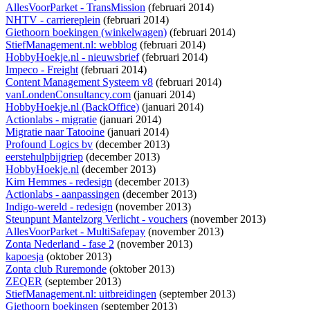
AllesVoorParket - TransMission
(februari 2014)
NHTV - carriereplein
(februari 2014)
Giethoorn boekingen (winkelwagen)
(februari 2014)
StiefManagement.nl: webblog
(februari 2014)
HobbyHoekje.nl - nieuwsbrief
(februari 2014)
Impeco - Freight
(februari 2014)
Content Management Systeem v8
(februari 2014)
vanLondenConsultancy.com
(januari 2014)
HobbyHoekje.nl (BackOffice)
(januari 2014)
Actionlabs - migratie
(januari 2014)
Migratie naar Tatooine
(januari 2014)
Profound Logics bv
(december 2013)
eerstehulpbijgriep
(december 2013)
HobbyHoekje.nl
(december 2013)
Kim Hemmes - redesign
(december 2013)
Actionlabs - aanpassingen
(december 2013)
Indigo-wereld - redesign
(november 2013)
Steunpunt Mantelzorg Verlicht - vouchers
(november 2013)
AllesVoorParket - MultiSafepay
(november 2013)
Zonta Nederland - fase 2
(november 2013)
kapoesja
(oktober 2013)
Zonta club Ruremonde
(oktober 2013)
ZEQER
(september 2013)
StiefManagement.nl: uitbreidingen
(september 2013)
Giethoorn boekingen
(september 2013)