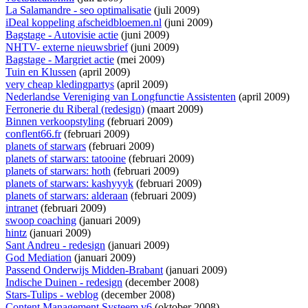
La Salamandre - seo optimalisatie
(juli 2009)
iDeal koppeling afscheidbloemen.nl
(juni 2009)
Bagstage - Autovisie actie
(juni 2009)
NHTV- externe nieuwsbrief
(juni 2009)
Bagstage - Margriet actie
(mei 2009)
Tuin en Klussen
(april 2009)
very cheap kledingpartys
(april 2009)
Nederlandse Vereniging van Longfunctie Assistenten
(april 2009)
Ferronerie du Riberal (redesign)
(maart 2009)
Binnen verkoopstyling
(februari 2009)
conflent66.fr
(februari 2009)
planets of starwars
(februari 2009)
planets of starwars: tatooine
(februari 2009)
planets of starwars: hoth
(februari 2009)
planets of starwars: kashyyyk
(februari 2009)
planets of starwars: alderaan
(februari 2009)
intranet
(februari 2009)
swoop coaching
(januari 2009)
hintz
(januari 2009)
Sant Andreu - redesign
(januari 2009)
God Mediation
(januari 2009)
Passend Onderwijs Midden-Brabant
(januari 2009)
Indische Duinen - redesign
(december 2008)
Stars-Tulips - weblog
(december 2008)
Content Management Systeem v6
(oktober 2008)