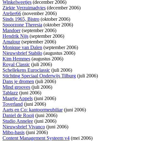
Winkelweetjes
(december 2006)
Ziekte Verzuimadvies
(december 2006)
Atelier66
(november 2006)
Sinds 1965, Bistro
(oktober 2006)
Spoorzone Theresia
(oktober 2006)
Mandoer
(september 2006)
Hendrik Nijs
(september 2006)
Amalour
(september 2006)
Monique van Dalen
(september 2006)
Nieuwsbrief Stabilo
(augustus 2006)
Kim Hemmes
(augustus 2006)
Royal Classic
(juli 2006)
Schellekens Euroclassic
(juli 2006)
Stichting Speciaal Onderwijs Tilburg
(juli 2006)
Dans je dromen
(juli 2006)
Mind grooves
(juli 2006)
Tablazz
(juni 2006)
Maartje Appels
(juni 2006)
Toverland
(juni 2006)
Aarts en Co: kantoormeubiliar
(juni 2006)
Daniel de Rooij
(juni 2006)
Studio Annelee
(juni 2006)
Nieuwsbrief Vivanco
(juni 2006)
Mibo-basis
(juni 2006)
Content Management Systeem v4
(mei 2006)