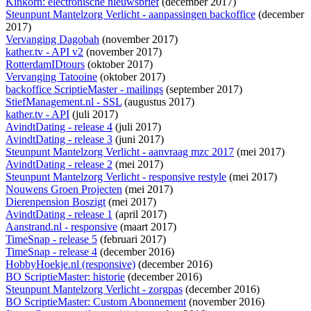
Kinkorn: electronische nieuwsbrief
(december 2017)
Steunpunt Mantelzorg Verlicht - aanpassingen backoffice
(december
2017)
Vervanging Dagobah
(november 2017)
kather.tv - API v2
(november 2017)
RotterdamIDtours
(oktober 2017)
Vervanging Tatooine
(oktober 2017)
backoffice ScriptieMaster - mailings
(september 2017)
StiefManagement.nl - SSL
(augustus 2017)
kather.tv - API
(juli 2017)
AvindtDating - release 4
(juli 2017)
AvindtDating - release 3
(juni 2017)
Steunpunt Mantelzorg Verlicht - aanvraag mzc 2017
(mei 2017)
AvindtDating - release 2
(mei 2017)
Steunpunt Mantelzorg Verlicht - responsive restyle
(mei 2017)
Nouwens Groen Projecten
(mei 2017)
Dierenpension Boszigt
(mei 2017)
AvindtDating - release 1
(april 2017)
Aanstrand.nl - responsive
(maart 2017)
TimeSnap - release 5
(februari 2017)
TimeSnap - release 4
(december 2016)
HobbyHoekje.nl (responsive)
(december 2016)
BO ScriptieMaster: historie
(december 2016)
Steunpunt Mantelzorg Verlicht - zorgpas
(december 2016)
BO ScriptieMaster: Custom Abonnement
(november 2016)