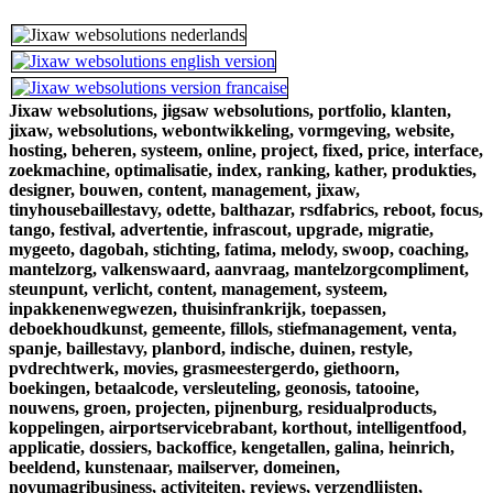
Jixaw websolutions,
jigsaw websolutions,
portfolio,
klanten,
jixaw,
websolutions,
webontwikkeling,
vormgeving,
website,
hosting,
beheren,
systeem,
online,
project,
fixed,
price,
interface,
zoekmachine,
optimalisatie,
index,
ranking,
kather,
produkties,
designer,
bouwen,
content,
management,
jixaw,
tinyhousebaillestavy,
odette,
balthazar,
rsdfabrics,
reboot,
focus,
tango,
festival,
advertentie,
infrascout,
upgrade,
migratie,
mygeeto,
dagobah,
stichting,
fatima,
melody,
swoop,
coaching,
mantelzorg,
valkenswaard,
aanvraag,
mantelzorgcompliment,
steunpunt,
verlicht,
content,
management,
systeem,
inpakkenenwegwezen,
thuisinfrankrijk,
toepassen,
deboekhoudkunst,
gemeente,
fillols,
stiefmanagement,
venta,
spanje,
baillestavy,
planbord,
indische,
duinen,
restyle,
pvdrechtwerk,
movies,
grasmeestergerdo,
giethoorn,
boekingen,
betaalcode,
versleuteling,
geonosis,
tatooine,
nouwens,
groen,
projecten,
pijnenburg,
residualproducts,
koppelingen,
airportservicebrabant,
korthout,
intelligentfood,
applicatie,
dossiers,
backoffice,
kengetallen,
galina,
heinrich,
beeldend,
kunstenaar,
mailserver,
domeinen,
novumagribusiness,
activiteiten,
reviews,
verzendlijsten,