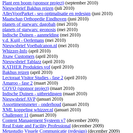
Plant een boom (sponsor project)
(september 2010)
Nieuwsbrief Bakhus reizen
(juli 2010)
AllesVoorParket - seo optimalisatie en redesign
(juni 2010)
Maatschap Orthopedie Eindhoven
(juni 2010)
planets of starwars: dagobah
(mei 2010)
planets of starwars: geonosis
(mei 2010)
Indische Duinen - aanmelding
(mei 2010)
v.d. Kuijl - Oerlemans
(mei 2010)
Nieuwsbrief Voetbalcanon.nl
(mei 2010)
Whizzer-Info
(april 2010)
Jixaw Customers
(april 2010)
Nieuwsbrief Tablazz
(april 2010)
KATHER Produkties vof
(april 2010)
Bakhus reizen
(april 2010)
Lectoraat Visitor Studies - fase 2
(april 2010)
Amaroo - fase 2
(maart 2010)
COVO (sponsor project)
(maart 2010)
Indische Duinen - uitbreidingen
(maart 2010)
Nieuwsbrief AVP
(januari 2010)
Assortimentsmeter - onderhoud
(januari 2010)
XML koppeling whizzer.nl
(januari 2010)
Challenger 11
(januari 2010)
Content Management Systeem v7
(december 2009)
Real Estate and Facility Professional
(december 2009)
Metastudio Visuele Communicatie (redesign)
(december 2009)