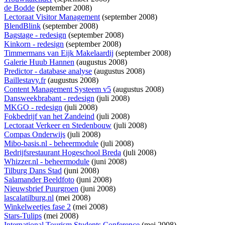
de Bodde
(september 2008)
Lectoraat Visitor Management
(september 2008)
BlendBlink
(september 2008)
Bagstage - redesign
(september 2008)
Kinkorn - redesign
(september 2008)
Timmermans van Eijk Makelaardij
(september 2008)
Galerie Huub Hannen
(augustus 2008)
Predictor - database analyse
(augustus 2008)
Baillestavy.fr
(augustus 2008)
Content Management Systeem v5
(augustus 2008)
Dansweekbrabant - redesign
(juli 2008)
MKGO - redesign
(juli 2008)
Fokbedrijf van het Zandeind
(juli 2008)
Lectoraat Verkeer en Stedenbouw
(juli 2008)
Compas Onderwijs
(juli 2008)
Mibo-basis.nl - beheermodule
(juli 2008)
Bedrijfsrestaurant Hogeschool Breda
(juli 2008)
Whizzer.nl - beheermodule
(juni 2008)
Tilburg Dans Stad
(juni 2008)
Salamander Beeldfoto
(juni 2008)
Nieuwsbrief Puurgroen
(juni 2008)
lascalatilburg.nl
(mei 2008)
Winkelweetjes fase 2
(mei 2008)
Stars-Tulips
(mei 2008)
International Tourism Students Conference
(mei 2008)