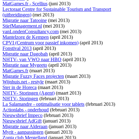
MatGames.fr - Scellius
(juni 2013)
Lectoraat Centre for Sustainable Tourism and Transport
(uitbreidingen)
(mei 2013)
Migratie naar Tatooine
(mei 2013)
StiefManagement.nl
(mei 2013)
vanLondenConsultancy.com
(mei 2013)
Mantelzorg de Kempen
(april 2013)
CPVI (Centrum voor passief inkomen)
(april 2013)
Fonstival 2013
(april 2013)
Migratie naar Dagobah
(april 2013)
NHTV- van VWO naar HBO
(april 2013)
Migratie naar Mygeeto
(april 2013)
MatGames.fr
(maart 2013)
Migratie Fuzzy Faces projecten
(maart 2013)
Wijnhuis.net - restyle
(maart 2013)
Ster in de Horeca
(maart 2013)
NHTV- Storingen (Agent)
(maart 2013)
NHTV- Storingen
(februari 2013)
La Salamandre - optimalisatie voor tablets
(februari 2013)
Actionlabs - onderhoud
(februari 2013)
Nieuwsbrief Impeco
(februari 2013)
Nieuwsbrief AdGift
(januari 2013)
Migratie naar Alderaan
(januari 2013)
Myrit - aanpassingen
(januari 2013)
Zonta club Mergelland
(januari 2013)