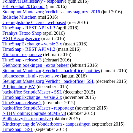
Foinstival Baillestavy - responsive
(juni 2016)
EK Voetbal 2016 pool
(juni 2016)
Steunpunt Mantelzorg Verlicht - aanvraag mzc 2016
(juni 2016)
Indische Muschen
(mei 2016)
Urenregistratie Cicero - webbased
(mei 2016)
TimeSnap - REST API v1.3
(april 2016)
Frankys Tattoo Shop
(april 2016)
ASD Bezorgservice
(maart 2016)
TimeSnapExchange - versie 3.x
(maart 2016)
TimeSnap - REST API v1.2
(maart 2016)
Kinkorn - responsive
(februari 2016)
TimeSnap - release 3
(februari 2016)
Giethoorn boekingen - extra beheer
(februari 2016)
Steunpunt Mantelzorg Verlicht - backoffice | notities
(januari 2016)
urbanessentials.nl - responsive
(januari 2016)
Steunpunt Mantelzorg Verlicht - backoffice | SSL
(december 2015)
P. Pijnenburg BV
(december 2015)
backoffice ScriptieMaster - SSL
(december 2015)
TimeSnapExchange - versie 2.x
(november 2015)
TimeSnap - release 2
(november 2015)
backoffice ScriptieMaster - rapportage
(november 2015)
NTHV online: upgrade oCMS v8
(oktober 2015)
Baillestavy.fr - responsive
(oktober 2015)
Kinderopvang de Wonderboom - aanpassingen
(september 2015)
TimeSnap - SSL
(september 2015)