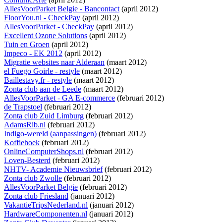
AllesVoorParket Belgie - Bancontact
(april 2012)
FloorYou.nl - CheckPay
(april 2012)
AllesVoorParket - CheckPay
(april 2012)
Excellent Ozone Solutions
(april 2012)
Tuin en Groen
(april 2012)
Impeco - EK 2012
(april 2012)
Migratie websites naar Alderaan
(maart 2012)
el Fuego Goirle - restyle
(maart 2012)
Baillestavy.fr - restyle
(maart 2012)
Zonta club aan de Leede
(maart 2012)
AllesVoorParket - GA E-commerce
(februari 2012)
de Trapstoel
(februari 2012)
Zonta club Zuid Limburg
(februari 2012)
AdamsRib.nl
(februari 2012)
Indigo-wereld (aanpassingen)
(februari 2012)
Koffiehoek
(februari 2012)
OnlineComputerShops.nl
(februari 2012)
Loven-Besterd
(februari 2012)
NHTV- Academie Nieuwsbrief
(februari 2012)
Zonta club Zwolle
(februari 2012)
AllesVoorParket Belgie
(februari 2012)
Zonta club Friesland
(januari 2012)
VakantieTripsNederland.nl
(januari 2012)
HardwareComponenten.nl
(januari 2012)