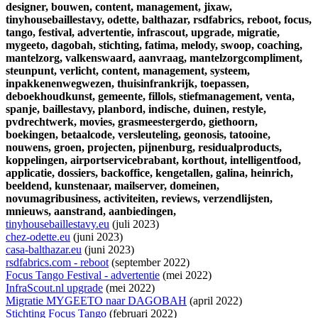
designer,
bouwen,
content,
management,
jixaw,
tinyhousebaillestavy,
odette,
balthazar,
rsdfabrics,
reboot,
focus,
tango,
festival,
advertentie,
infrascout,
upgrade,
migratie,
mygeeto,
dagobah,
stichting,
fatima,
melody,
swoop,
coaching,
mantelzorg,
valkenswaard,
aanvraag,
mantelzorgcompliment,
steunpunt,
verlicht,
content,
management,
systeem,
inpakkenenwegwezen,
thuisinfrankrijk,
toepassen,
deboekhoudkunst,
gemeente,
fillols,
stiefmanagement,
venta,
spanje,
baillestavy,
planbord,
indische,
duinen,
restyle,
pvdrechtwerk,
movies,
grasmeestergerdo,
giethoorn,
boekingen,
betaalcode,
versleuteling,
geonosis,
tatooine,
nouwens,
groen,
projecten,
pijnenburg,
residualproducts,
koppelingen,
airportservicebrabant,
korthout,
intelligentfood,
applicatie,
dossiers,
backoffice,
kengetallen,
galina,
heinrich,
beeldend,
kunstenaar,
mailserver,
domeinen,
novumagribusiness,
activiteiten,
reviews,
verzendlijsten,
mnieuws,
aanstrand,
aanbiedingen,
tinyhousebaillestavy.eu
(juli 2023)
chez-odette.eu
(juni 2023)
casa-balthazar.eu
(juni 2023)
rsdfabrics.com - reboot
(september 2022)
Focus Tango Festival - advertentie
(mei 2022)
InfraScout.nl upgrade
(mei 2022)
Migratie MYGEETO naar DAGOBAH
(april 2022)
Stichting Focus Tango
(februari 2022)