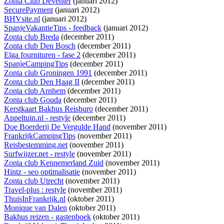
Zonta Club Deventer
(januari 2012)
SecurePayment
(januari 2012)
BHVsite.nl
(januari 2012)
SpanjeVakantieTips - feedback
(januari 2012)
Zonta club Breda
(december 2011)
Zonta club Den Bosch
(december 2011)
Elga fournituren - fase 2
(december 2011)
SpanjeCampingTips
(december 2011)
Zonta club Groningen 1991
(december 2011)
Zonta club Den Haag II
(december 2011)
Zonta club Arnhem
(december 2011)
Zonta club Gouda
(december 2011)
Kerstkaart Bakhus Reisburo
(december 2011)
Appeltuin.nl - restyle
(december 2011)
Doe Boerderij De Vergulde Hand
(november 2011)
FrankrijkCampingTips
(november 2011)
Reisbestemming.net
(november 2011)
Surfwijzer.net - restyle
(november 2011)
Zonta club Kennemerland Zuid
(november 2011)
Hintz - seo optimalisatie
(november 2011)
Zonta club Utrecht
(november 2011)
Travel-plus : restyle
(november 2011)
ThuisInFrankrijk.nl
(oktober 2011)
Monique van Dalen
(oktober 2011)
Bakhus reizen - gastenboek
(oktober 2011)