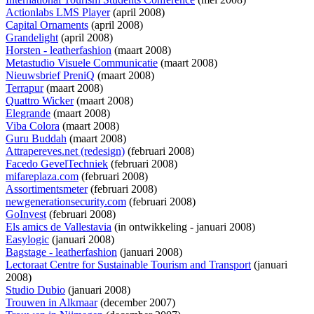
Actionlabs LMS Player
(april 2008)
Capital Ornaments
(april 2008)
Grandelight
(april 2008)
Horsten - leatherfashion
(maart 2008)
Metastudio Visuele Communicatie
(maart 2008)
Nieuwsbrief PreniQ
(maart 2008)
Terrapur
(maart 2008)
Quattro Wicker
(maart 2008)
Elegrande
(maart 2008)
Viba Colora
(maart 2008)
Guru Buddah
(maart 2008)
Attrapereves.net (redesign)
(februari 2008)
Facedo GevelTechniek
(februari 2008)
mifareplaza.com
(februari 2008)
Assortimentsmeter
(februari 2008)
newgenerationsecurity.com
(februari 2008)
GoInvest
(februari 2008)
Els amics de Vallestavia
(
in ontwikkeling
- januari 2008)
Easylogic
(januari 2008)
Bagstage - leatherfashion
(januari 2008)
Lectoraat Centre for Sustainable Tourism and Transport
(januari
2008)
Studio Dubio
(januari 2008)
Trouwen in Alkmaar
(december 2007)