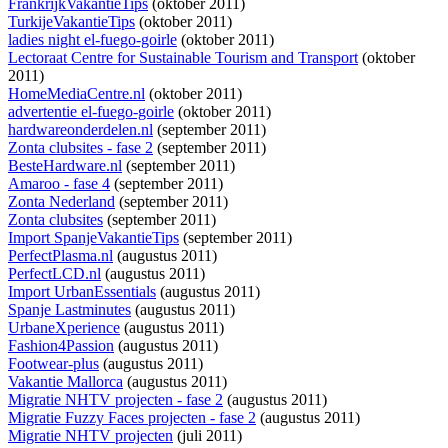
FrankrijkVakantieTips
(oktober 2011)
TurkijeVakantieTips
(oktober 2011)
ladies night el-fuego-goirle
(oktober 2011)
Lectoraat Centre for Sustainable Tourism and Transport
(oktober
2011)
HomeMediaCentre.nl
(oktober 2011)
advertentie el-fuego-goirle
(oktober 2011)
hardwareonderdelen.nl
(september 2011)
Zonta clubsites - fase 2
(september 2011)
BesteHardware.nl
(september 2011)
Amaroo - fase 4
(september 2011)
Zonta Nederland
(september 2011)
Zonta clubsites
(september 2011)
Import SpanjeVakantieTips
(september 2011)
PerfectPlasma.nl
(augustus 2011)
PerfectLCD.nl
(augustus 2011)
Import UrbanEssentials
(augustus 2011)
Spanje Lastminutes
(augustus 2011)
UrbaneXperience
(augustus 2011)
Fashion4Passion
(augustus 2011)
Footwear-plus
(augustus 2011)
Vakantie Mallorca
(augustus 2011)
Migratie NHTV projecten - fase 2
(augustus 2011)
Migratie Fuzzy Faces projecten - fase 2
(augustus 2011)
Migratie NHTV projecten
(juli 2011)