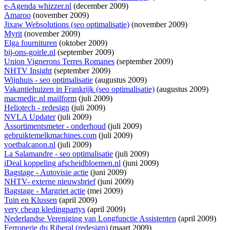
e-Agenda whizzer.nl
(december 2009)
Amaroo
(november 2009)
Jixaw Websolutions (seo optimalisatie)
(november 2009)
Myrit
(november 2009)
Elga fournituren
(oktober 2009)
bij-ons-goirle.nl
(september 2009)
Union Vignerons Terres Romanes
(september 2009)
NHTV Insight
(september 2009)
Wijnhuis - seo optimalisatie
(augustus 2009)
Vakantiehuizen in Frankrijk (seo optimalisatie)
(augustus 2009)
macmedic.nl mailform
(juli 2009)
Heliotech - redesign
(juli 2009)
NVLA Updater
(juli 2009)
Assortimentsmeter - onderhoud
(juli 2009)
gebruiktemelkmachines.com
(juli 2009)
voetbalcanon.nl
(juli 2009)
La Salamandre - seo optimalisatie
(juli 2009)
iDeal koppeling afscheidbloemen.nl
(juni 2009)
Bagstage - Autovisie actie
(juni 2009)
NHTV- externe nieuwsbrief
(juni 2009)
Bagstage - Margriet actie
(mei 2009)
Tuin en Klussen
(april 2009)
very cheap kledingpartys
(april 2009)
Nederlandse Vereniging van Longfunctie Assistenten
(april 2009)
Ferronerie du Riberal (redesign)
(maart 2009)