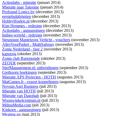
Actionlabs - migratie
(januari 2014)
Migratie naar Tatooine
(januari 2014)
Profound Logics bv
(december 2013)
eerstehulpbijgriep
(december 2013)
HobbyHoekje.nl
(december 2013)
Kim Hemmes - redesign
(december 2013)
Actionlabs - aanpassingen
(december 2013)
Indigo-wereld - redesign
(november 2013)
Steunpunt Mantelzorg Verlicht - vouchers
(november 2013)
AllesVoorParket - MultiSafepay
(november 2013)
Zonta Nederland - fase 2
(november 2013)
kapoesja
(oktober 2013)
Zonta club Ruremonde
(oktober 2013)
ZEQER
(september 2013)
StiefManagement.nl: uitbreidingen
(september 2013)
Giethoorn boekingen
(september 2013)
Migratie APS Projecten - HOTH
(augustus 2013)
MatGames.fr - export koppelingen
(augustus 2013)
Novum Agri Business
(juli 2013)
Migratie van HOTH
(juli 2013)
Migratie van Dagobah
(juli 2013)
Woonwinkelcentrum.nl
(juli 2013)
MdinaMedia.com
(juli 2013)
Kinkorn - aanpassingen
(juli 2013)
Meating.nu
(juni 2013)