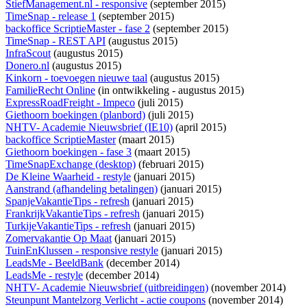
StiefManagement.nl - responsive
(september 2015)
TimeSnap - release 1
(september 2015)
backoffice ScriptieMaster - fase 2
(september 2015)
TimeSnap - REST API
(augustus 2015)
InfraScout
(augustus 2015)
Donero.nl
(augustus 2015)
Kinkorn - toevoegen nieuwe taal
(augustus 2015)
FamilieRecht Online
(
in ontwikkeling
- augustus 2015)
ExpressRoadFreight - Impeco
(juli 2015)
Giethoorn boekingen (planbord)
(juli 2015)
NHTV- Academie Nieuwsbrief (IE10)
(april 2015)
backoffice ScriptieMaster
(maart 2015)
Giethoorn boekingen - fase 3
(maart 2015)
TimeSnapExchange (desktop)
(februari 2015)
De Kleine Waarheid - restyle
(januari 2015)
Aanstrand (afhandeling betalingen)
(januari 2015)
SpanjeVakantieTips - refresh
(januari 2015)
FrankrijkVakantieTips - refresh
(januari 2015)
TurkijeVakantieTips - refresh
(januari 2015)
Zomervakantie Op Maat
(januari 2015)
TuinEnKlussen - responsive restyle
(januari 2015)
LeadsMe - BeeldBank
(december 2014)
LeadsMe - restyle
(december 2014)
NHTV- Academie Nieuwsbrief (uitbreidingen)
(november 2014)
Steunpunt Mantelzorg Verlicht - actie coupons
(november 2014)