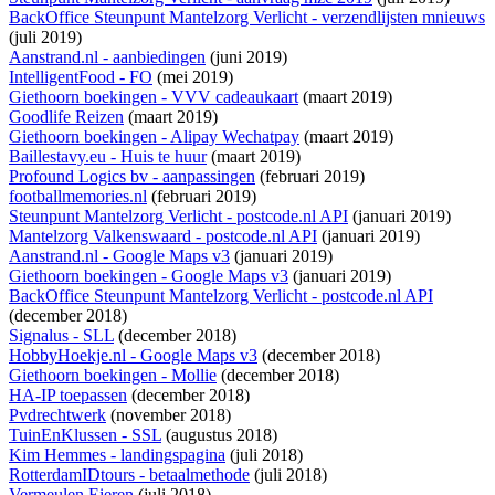
BackOffice Steunpunt Mantelzorg Verlicht - verzendlijsten mnieuws
(juli 2019)
Aanstrand.nl - aanbiedingen
(juni 2019)
IntelligentFood - FO
(mei 2019)
Giethoorn boekingen - VVV cadeaukaart
(maart 2019)
Goodlife Reizen
(maart 2019)
Giethoorn boekingen - Alipay Wechatpay
(maart 2019)
Baillestavy.eu - Huis te huur
(maart 2019)
Profound Logics bv - aanpassingen
(februari 2019)
footballmemories.nl
(februari 2019)
Steunpunt Mantelzorg Verlicht - postcode.nl API
(januari 2019)
Mantelzorg Valkenswaard - postcode.nl API
(januari 2019)
Aanstrand.nl - Google Maps v3
(januari 2019)
Giethoorn boekingen - Google Maps v3
(januari 2019)
BackOffice Steunpunt Mantelzorg Verlicht - postcode.nl API
(december 2018)
Signalus - SLL
(december 2018)
HobbyHoekje.nl - Google Maps v3
(december 2018)
Giethoorn boekingen - Mollie
(december 2018)
HA-IP toepassen
(december 2018)
Pvdrechtwerk
(november 2018)
TuinEnKlussen - SSL
(augustus 2018)
Kim Hemmes - landingspagina
(juli 2018)
RotterdamIDtours - betaalmethode
(juli 2018)
Vermeulen Eieren
(juli 2018)