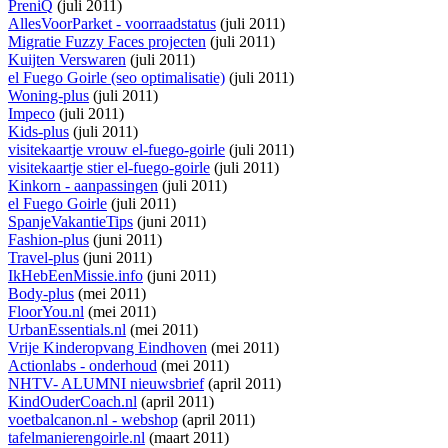
PreniQ
(juli 2011)
AllesVoorParket - voorraadstatus
(juli 2011)
Migratie Fuzzy Faces projecten
(juli 2011)
Kuijten Verswaren
(juli 2011)
el Fuego Goirle (seo optimalisatie)
(juli 2011)
Woning-plus
(juli 2011)
Impeco
(juli 2011)
Kids-plus
(juli 2011)
visitekaartje vrouw el-fuego-goirle
(juli 2011)
visitekaartje stier el-fuego-goirle
(juli 2011)
Kinkorn - aanpassingen
(juli 2011)
el Fuego Goirle
(juli 2011)
SpanjeVakantieTips
(juni 2011)
Fashion-plus
(juni 2011)
Travel-plus
(juni 2011)
IkHebEenMissie.info
(juni 2011)
Body-plus
(mei 2011)
FloorYou.nl
(mei 2011)
UrbanEssentials.nl
(mei 2011)
Vrije Kinderopvang Eindhoven
(mei 2011)
Actionlabs - onderhoud
(mei 2011)
NHTV- ALUMNI nieuwsbrief
(april 2011)
KindOuderCoach.nl
(april 2011)
voetbalcanon.nl - webshop
(april 2011)
tafelmanierengoirle.nl
(maart 2011)