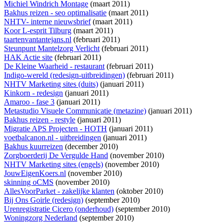
Michiel Windrich Montage
(maart 2011)
Bakhus reizen - seo optimalisatie
(maart 2011)
NHTV- interne nieuwsbrief
(maart 2011)
Koor L-esprit Tilburg
(maart 2011)
taartenvantantejans.nl
(februari 2011)
Steunpunt Mantelzorg Verlicht
(februari 2011)
HAK Actie site
(februari 2011)
De Kleine Waarheid - restaurant
(februari 2011)
Indigo-wereld (redesign-uitbreidingen)
(februari 2011)
NHTV Marketing sites (duits)
(januari 2011)
Kinkorn - redesign
(januari 2011)
Amaroo - fase 3
(januari 2011)
Metastudio Visuele Communicatie (metazine)
(januari 2011)
Bakhus reizen - restyle
(januari 2011)
Migratie APS Projecten - HOTH
(januari 2011)
voetbalcanon.nl - uitbreidingen
(januari 2011)
Bakhus kuurreizen
(december 2010)
Zorgboerderij De Vergulde Hand
(november 2010)
NHTV Marketing sites (engels)
(november 2010)
JouwEigenKoers.nl
(november 2010)
skinning oCMS
(november 2010)
AllesVoorParket - zakelijke klanten
(oktober 2010)
Bij Ons Goirle (redesign)
(september 2010)
Urenregistratie Cicero (onderhoud)
(september 2010)
Woningzorg Nederland
(september 2010)