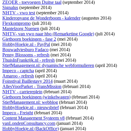
ZEQER - toevoegen Duitse taal
(september 2014)
Signalus
(september 2014)
NHTV - vwo test
(september 2014)
Kinderopvang de Wonderboom - kalender
(augustus 2014)
Flexkompromo
(juli 2014)
Mantelzorg Nuenen
(juli 2014)
NHTV- van vwo naar hbo (Remarketing Google)
(juli 2014)
Giethoorn boekingen - fase 2
(mei 2014)
HobbyHoekje.nl - PayPal
(mei 2014)
Bouwadviesburo Fadaco
(mei 2014)
Penny Blossoms - refresh
(mei 2014)
ThuisInFrankrijk.nl - refresh
(mei 2014)
StiefManagement.nl: dynamische webformulieren
(april 2014)
Impeco - captcha
(april 2014)
Amaroo - refresh
(april 2014)
Foinstival Baillestavy 2014
(maart 2014)
AllesVoorParket - TransMission
(februari 2014)
NHTV - carriereplein
(februari 2014)
Giethoorn boekingen (winkelwagen)
(februari 2014)
StiefManagement.nl: webblog
(februari 2014)
HobbyHoekje.nl - nieuwsbrief
(februari 2014)
Impeco - Freight
(februari 2014)
Content Management Systeem v8
(februari 2014)
vanLondenConsultancy.com
(januari 2014)
HobbyHoekje.nl (BackOffice)
(januari 2014)