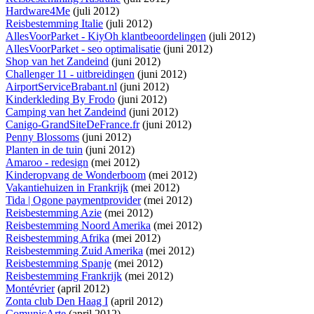
Hardware4Me
(juli 2012)
Reisbestemming Italie
(juli 2012)
AllesVoorParket - KiyOh klantbeoordelingen
(juli 2012)
AllesVoorParket - seo optimalisatie
(juni 2012)
Shop van het Zandeind
(juni 2012)
Challenger 11 - uitbreidingen
(juni 2012)
AirportServiceBrabant.nl
(juni 2012)
Kinderkleding By Frodo
(juni 2012)
Camping van het Zandeind
(juni 2012)
Canigo-GrandSiteDeFrance.fr
(juni 2012)
Penny Blossoms
(juni 2012)
Planten in de tuin
(juni 2012)
Amaroo - redesign
(mei 2012)
Kinderopvang de Wonderboom
(mei 2012)
Vakantiehuizen in Frankrijk
(mei 2012)
Tida | Ogone paymentprovider
(mei 2012)
Reisbestemming Azie
(mei 2012)
Reisbestemming Noord Amerika
(mei 2012)
Reisbestemming Afrika
(mei 2012)
Reisbestemming Zuid Amerika
(mei 2012)
Reisbestemming Spanje
(mei 2012)
Reisbestemming Frankrijk
(mei 2012)
Montévrier
(april 2012)
Zonta club Den Haag I
(april 2012)
ComunicArte
(april 2012)