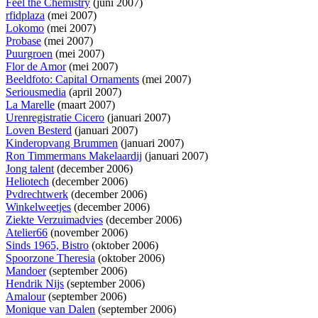
Feel the Chemistry
(juni 2007)
rfidplaza
(mei 2007)
Lokomo
(mei 2007)
Probase
(mei 2007)
Puurgroen
(mei 2007)
Flor de Amor
(mei 2007)
Beeldfoto: Capital Ornaments
(mei 2007)
Seriousmedia
(april 2007)
La Marelle
(maart 2007)
Urenregistratie Cicero
(januari 2007)
Loven Besterd
(januari 2007)
Kinderopvang Brummen
(januari 2007)
Ron Timmermans Makelaardij
(januari 2007)
Jong talent
(december 2006)
Heliotech
(december 2006)
Pvdrechtwerk
(december 2006)
Winkelweetjes
(december 2006)
Ziekte Verzuimadvies
(december 2006)
Atelier66
(november 2006)
Sinds 1965, Bistro
(oktober 2006)
Spoorzone Theresia
(oktober 2006)
Mandoer
(september 2006)
Hendrik Nijs
(september 2006)
Amalour
(september 2006)
Monique van Dalen
(september 2006)