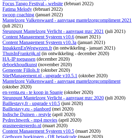
Focus Tango Festival - website
(februari 2022)
Fatima Melody
(februari 2022)
swoop coaching
(januari 2022)
Mantelzorg Valkenswaard - aanvraag mantelzorgcompliment 2021
(juli 2021)
Steunpunt Mantelzorg Verlicht - aanvraag mzc 2021
(juli 2021)
Content Management Systeem v10.6
(maart 2021)
Content Management Systeem v10.3a
(januari 2021)
InpakkenEnWegwezen.fr
(
in ontwikkeling
- januari 2021)
ThuisInFrankrijk.nl
(
in ontwikkeling
- december 2020)
HA-IP toepassen
(december 2020)
deboekhoudkunst
(november 2020)
Gemeente Fillols.fr
(oktober 2020)
StiefManagement.nl - upgrade v10.5.1
(oktober 2020)
Mantelzorg Valkenswaard - aanvraag mantelzorgcompliment
(oktober 2020)
en-venta.eu - te koop in Spanje
(oktober 2020)
Steunpunt Mantelzorg Verlicht - aanvraag mzc 2020
(juli 2020)
Baillestavy.fr - upgrade v10.5
(juni 2020)
Baillestavy.eu - planbord
(mei 2020)
Indische Duinen - restyle
(april 2020)
Pvdrechtwerk - mp4 movies
(april 2020)
grasmeestergerdo.nl
(maart 2020)
Content Management Systeem v10.5
(maart 2020)
Giethoorn boekingen - QR betaalcode
(maart 2020)