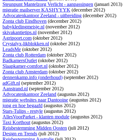
Steunpunt Mantelzorg Verlicht - aanpassingen
(januari 2013)
migratie mailserver KASHYYYK
(december 2012)
Advocatenkantoor Zeeland - uitbreiding
(december 2012)
Zonta club Eindhoven
(december 2012)
babykledingmeisje.nl
(november 2012)
skivakantietips.nl
(november 2012)
Agripoort.com
(oktober 2012)
Crystalyx-likblokken.nl
(oktober 2012)
LeadsMe
(oktober 2012)
Zonta club Rotterdam
(oktober 2012)
BadkamersOutlet
(oktober 2012)
Slaapkamer-comfort.nl
(oktober 2012)
Zonta club Amsterdam
(oktober 2012)
dennenkamp.info (onderhoud)
(september 2012)
adGift.nl
(september 2012)
Aanstrand.nl
(september 2012)
Advocatenkantoor Zeeland
(augustus 2012)
migratie websites naar Dantooine
(augustus 2012)
jong en hoe begaafd
(augustus 2012)
Stars-Tulips - restyle
(augustus 2012)
AllesVoorParket - klanten module
(augustus 2012)
Taxi Korthout
(augustus 2012)
Reisbestemming Midden Oosten
(juli 2012)
Design en Trends
(juli 2012)
Reisbestemming Australie
(juli 2012)