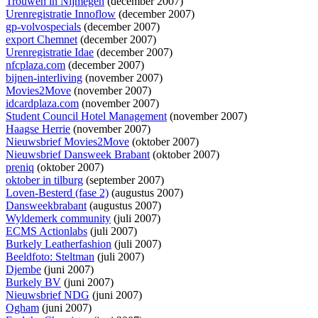
Trouwen in Nijmegen
(december 2007)
Urenregistratie Innoflow
(december 2007)
gp-volvospecials
(december 2007)
export Chemnet
(december 2007)
Urenregistratie Idae
(december 2007)
nfcplaza.com
(december 2007)
bijnen-interliving
(november 2007)
Movies2Move
(november 2007)
idcardplaza.com
(november 2007)
Student Council Hotel Management
(november 2007)
Haagse Herrie
(november 2007)
Nieuwsbrief Movies2Move
(oktober 2007)
Nieuwsbrief Dansweek Brabant
(oktober 2007)
preniq
(oktober 2007)
oktober in tilburg
(september 2007)
Loven-Besterd (fase 2)
(augustus 2007)
Dansweekbrabant
(augustus 2007)
Wyldemerk community
(juli 2007)
ECMS Actionlabs
(juli 2007)
Burkely Leatherfashion
(juli 2007)
Beeldfoto: Steltman
(juli 2007)
Djembe
(juni 2007)
Burkely BV
(juni 2007)
Nieuwsbrief NDG
(juni 2007)
Ogham
(juni 2007)