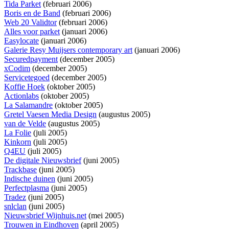
Tida Parket
(februari 2006)
Boris en de Band
(februari 2006)
Web 20 Validtor
(februari 2006)
Alles voor parket
(januari 2006)
Easylocate
(januari 2006)
Galerie Resy Muijsers contemporary art
(januari 2006)
Securedpayment
(december 2005)
xCodim
(december 2005)
Servicetegoed
(december 2005)
Koffie Hoek
(oktober 2005)
Actionlabs
(oktober 2005)
La Salamandre
(oktober 2005)
Gretel Vaesen Media Design
(augustus 2005)
van de Velde
(augustus 2005)
La Folie
(juli 2005)
Kinkorn
(juli 2005)
Q4EU
(juli 2005)
De digitale Nieuwsbrief
(juni 2005)
Trackbase
(juni 2005)
Indische duinen
(juni 2005)
Perfectplasma
(juni 2005)
Tradez
(juni 2005)
snlclan
(juni 2005)
Nieuwsbrief Wijnhuis.net
(mei 2005)
Trouwen in Eindhoven
(april 2005)