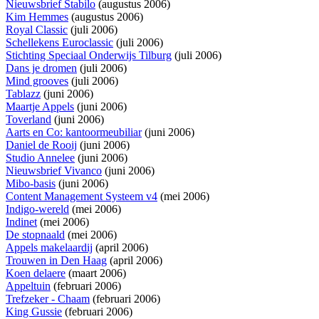
Nieuwsbrief Stabilo
(augustus 2006)
Kim Hemmes
(augustus 2006)
Royal Classic
(juli 2006)
Schellekens Euroclassic
(juli 2006)
Stichting Speciaal Onderwijs Tilburg
(juli 2006)
Dans je dromen
(juli 2006)
Mind grooves
(juli 2006)
Tablazz
(juni 2006)
Maartje Appels
(juni 2006)
Toverland
(juni 2006)
Aarts en Co: kantoormeubiliar
(juni 2006)
Daniel de Rooij
(juni 2006)
Studio Annelee
(juni 2006)
Nieuwsbrief Vivanco
(juni 2006)
Mibo-basis
(juni 2006)
Content Management Systeem v4
(mei 2006)
Indigo-wereld
(mei 2006)
Indinet
(mei 2006)
De stopnaald
(mei 2006)
Appels makelaardij
(april 2006)
Trouwen in Den Haag
(april 2006)
Koen delaere
(maart 2006)
Appeltuin
(februari 2006)
Trefzeker - Chaam
(februari 2006)
King Gussie
(februari 2006)