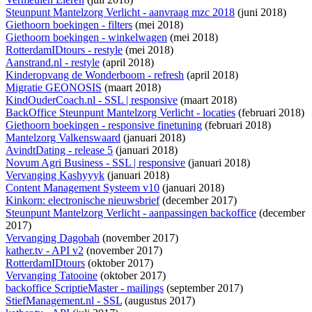
Steunpunt Mantelzorg Verlicht - aanvraag mzc 2018
(juni 2018)
Giethoorn boekingen - filters
(mei 2018)
Giethoorn boekingen - winkelwagen
(mei 2018)
RotterdamIDtours - restyle
(mei 2018)
Aanstrand.nl - restyle
(april 2018)
Kinderopvang de Wonderboom - refresh
(april 2018)
Migratie GEONOSIS
(maart 2018)
KindOuderCoach.nl - SSL | responsive
(maart 2018)
BackOffice Steunpunt Mantelzorg Verlicht - locaties
(februari 2018)
Giethoorn boekingen - responsive finetuning
(februari 2018)
Mantelzorg Valkenswaard
(januari 2018)
AvindtDating - release 5
(januari 2018)
Novum Agri Business - SSL | responsive
(januari 2018)
Vervanging Kashyyyk
(januari 2018)
Content Management Systeem v10
(januari 2018)
Kinkorn: electronische nieuwsbrief
(december 2017)
Steunpunt Mantelzorg Verlicht - aanpassingen backoffice
(december
2017)
Vervanging Dagobah
(november 2017)
kather.tv - API v2
(november 2017)
RotterdamIDtours
(oktober 2017)
Vervanging Tatooine
(oktober 2017)
backoffice ScriptieMaster - mailings
(september 2017)
StiefManagement.nl - SSL
(augustus 2017)