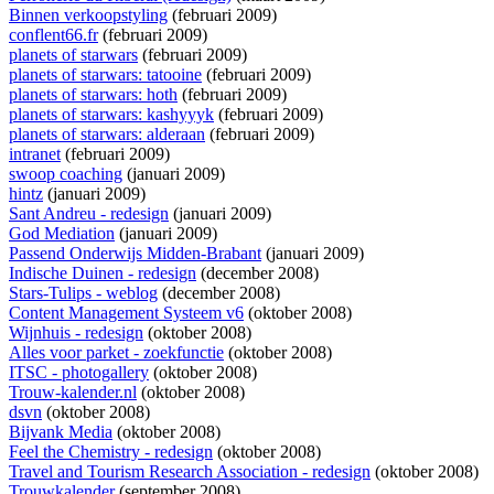
Binnen verkoopstyling
(februari 2009)
conflent66.fr
(februari 2009)
planets of starwars
(februari 2009)
planets of starwars: tatooine
(februari 2009)
planets of starwars: hoth
(februari 2009)
planets of starwars: kashyyyk
(februari 2009)
planets of starwars: alderaan
(februari 2009)
intranet
(februari 2009)
swoop coaching
(januari 2009)
hintz
(januari 2009)
Sant Andreu - redesign
(januari 2009)
God Mediation
(januari 2009)
Passend Onderwijs Midden-Brabant
(januari 2009)
Indische Duinen - redesign
(december 2008)
Stars-Tulips - weblog
(december 2008)
Content Management Systeem v6
(oktober 2008)
Wijnhuis - redesign
(oktober 2008)
Alles voor parket - zoekfunctie
(oktober 2008)
ITSC - photogallery
(oktober 2008)
Trouw-kalender.nl
(oktober 2008)
dsvn
(oktober 2008)
Bijvank Media
(oktober 2008)
Feel the Chemistry - redesign
(oktober 2008)
Travel and Tourism Research Association - redesign
(oktober 2008)
Trouwkalender
(september 2008)