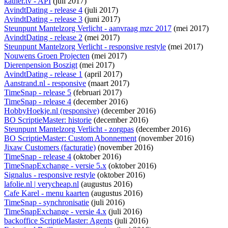
kather.tv - API
(juli 2017)
AvindtDating - release 4
(juli 2017)
AvindtDating - release 3
(juni 2017)
Steunpunt Mantelzorg Verlicht - aanvraag mzc 2017
(mei 2017)
AvindtDating - release 2
(mei 2017)
Steunpunt Mantelzorg Verlicht - responsive restyle
(mei 2017)
Nouwens Groen Projecten
(mei 2017)
Dierenpension Boszigt
(mei 2017)
AvindtDating - release 1
(april 2017)
Aanstrand.nl - responsive
(maart 2017)
TimeSnap - release 5
(februari 2017)
TimeSnap - release 4
(december 2016)
HobbyHoekje.nl (responsive)
(december 2016)
BO ScriptieMaster: historie
(december 2016)
Steunpunt Mantelzorg Verlicht - zorgpas
(december 2016)
BO ScriptieMaster: Custom Abonnement
(november 2016)
Jixaw Customers (facturatie)
(november 2016)
TimeSnap - release 4
(oktober 2016)
TimeSnapExchange - versie 5.x
(oktober 2016)
Signalus - responsive restyle
(oktober 2016)
lafolie.nl | verycheap.nl
(augustus 2016)
Cafe Karel - menu kaarten
(augustus 2016)
TimeSnap - synchronisatie
(juli 2016)
TimeSnapExchange - versie 4.x
(juli 2016)
backoffice ScriptieMaster: Agents
(juli 2016)