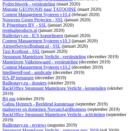
Pvdrechtwerk - versleuteling
(maart 2020)
Migratie GEONOSIS naar TATOOINE
(maart 2020)
Content Management Systeem v10.4
(februari 2020)
Nouwens Groen Projecten - SSL
(januari 2020)
P. Pijnenburg BV - SSL
(januari 2020)
residualproducts.nl
(januari 2020)
Baillestavy.eu - ICS koppelingen
(januari 2020)
Content Management Systeem v10.3
(januari 2020)
AirportServiceBrabant.nl - SSL
(januari 2020)
Taxi Korthout - SSL
(januari 2020)
Steunpunt Mantelzorg Verlicht - versleuteling
(december 2019)
Mantelzorg Valkenswaard - versleuteling
(december 2019)
Content Management Systeem v10.2
(december 2019)
IntelligentFood - applicatie
(december 2019)
HA-IP toepassen
(december 2019)
Baillestavy.eu - dossiers
(oktober 2019)
BackOffice Steunpunt Mantelzorg Verlicht - kengetallen
(oktober
2019)
Bij ons
(oktober 2019)
Galina Heinrich - Beeldend kunstenaar
(september 2019)
mailserver en domeinen NovumAgriBusiness
(september 2019)
BackOffice Steunpunt Mantelzorg Verlicht - activiteiten
(september
2019)
Baillestavy.eu - reviews
(augustus 2019)
Steunpunt Mantelzorg Verlicht - aanvraag mzc 2019
(juli 2019)