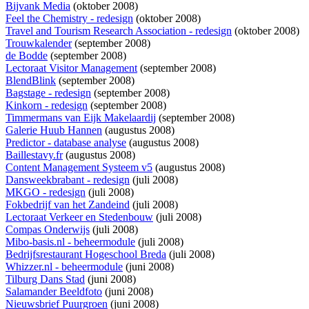
Bijvank Media
(oktober 2008)
Feel the Chemistry - redesign
(oktober 2008)
Travel and Tourism Research Association - redesign
(oktober 2008)
Trouwkalender
(september 2008)
de Bodde
(september 2008)
Lectoraat Visitor Management
(september 2008)
BlendBlink
(september 2008)
Bagstage - redesign
(september 2008)
Kinkorn - redesign
(september 2008)
Timmermans van Eijk Makelaardij
(september 2008)
Galerie Huub Hannen
(augustus 2008)
Predictor - database analyse
(augustus 2008)
Baillestavy.fr
(augustus 2008)
Content Management Systeem v5
(augustus 2008)
Dansweekbrabant - redesign
(juli 2008)
MKGO - redesign
(juli 2008)
Fokbedrijf van het Zandeind
(juli 2008)
Lectoraat Verkeer en Stedenbouw
(juli 2008)
Compas Onderwijs
(juli 2008)
Mibo-basis.nl - beheermodule
(juli 2008)
Bedrijfsrestaurant Hogeschool Breda
(juli 2008)
Whizzer.nl - beheermodule
(juni 2008)
Tilburg Dans Stad
(juni 2008)
Salamander Beeldfoto
(juni 2008)
Nieuwsbrief Puurgroen
(juni 2008)