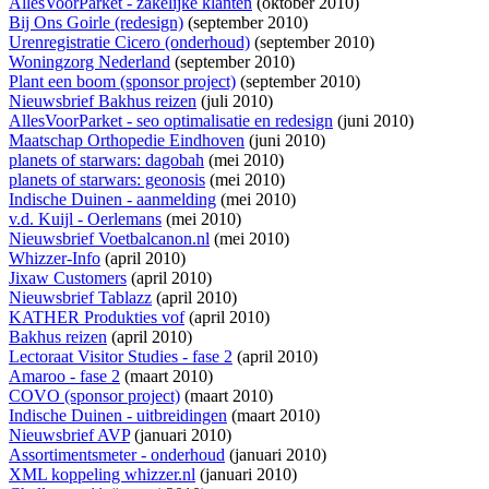
AllesVoorParket - zakelijke klanten
(oktober 2010)
Bij Ons Goirle (redesign)
(september 2010)
Urenregistratie Cicero (onderhoud)
(september 2010)
Woningzorg Nederland
(september 2010)
Plant een boom (sponsor project)
(september 2010)
Nieuwsbrief Bakhus reizen
(juli 2010)
AllesVoorParket - seo optimalisatie en redesign
(juni 2010)
Maatschap Orthopedie Eindhoven
(juni 2010)
planets of starwars: dagobah
(mei 2010)
planets of starwars: geonosis
(mei 2010)
Indische Duinen - aanmelding
(mei 2010)
v.d. Kuijl - Oerlemans
(mei 2010)
Nieuwsbrief Voetbalcanon.nl
(mei 2010)
Whizzer-Info
(april 2010)
Jixaw Customers
(april 2010)
Nieuwsbrief Tablazz
(april 2010)
KATHER Produkties vof
(april 2010)
Bakhus reizen
(april 2010)
Lectoraat Visitor Studies - fase 2
(april 2010)
Amaroo - fase 2
(maart 2010)
COVO (sponsor project)
(maart 2010)
Indische Duinen - uitbreidingen
(maart 2010)
Nieuwsbrief AVP
(januari 2010)
Assortimentsmeter - onderhoud
(januari 2010)
XML koppeling whizzer.nl
(januari 2010)