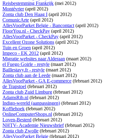
Reisbestemming Frankrijk
(mei 2012)
Montévrier
(april 2012)
Zonta club Den Haag I
(april 2012)
ComunicArte
(april 2012)
AllesVoorParket Belgie - Bancontact
(april 2012)
FloorYou.nl - CheckPay
(april 2012)
AllesVoorParket - CheckPay
(april 2012)
Excellent Ozone Solutions
(april 2012)
Tuin en Groen
(april 2012)
Impeco - EK 2012
(april 2012)
Migratie websites naar Alderaan
(maart 2012)
el Fuego Goirle - restyle
(maart 2012)
Baillestavy.fr - restyle
(maart 2012)
Zonta club aan de Leede
(maart 2012)
AllesVoorParket - GA E-commerce
(februari 2012)
de Trapstoel
(februari 2012)
Zonta club Zuid Limburg
(februari 2012)
AdamsRib.nl
(februari 2012)
Indigo-wereld (aanpassingen)
(februari 2012)
Koffiehoek
(februari 2012)
OnlineComputerShops.nl
(februari 2012)
Loven-Besterd
(februari 2012)
NHTV- Academie Nieuwsbrief
(februari 2012)
Zonta club Zwolle
(februari 2012)
AllesVoorParket Belgie
(februari 2012)