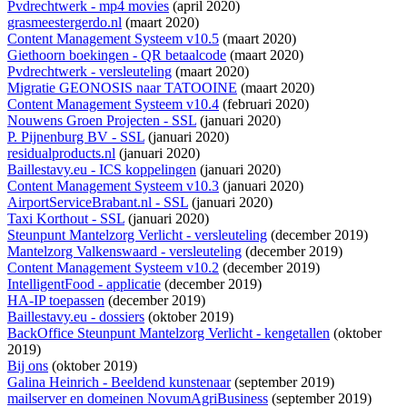
Pvdrechtwerk - mp4 movies
(april 2020)
grasmeestergerdo.nl
(maart 2020)
Content Management Systeem v10.5
(maart 2020)
Giethoorn boekingen - QR betaalcode
(maart 2020)
Pvdrechtwerk - versleuteling
(maart 2020)
Migratie GEONOSIS naar TATOOINE
(maart 2020)
Content Management Systeem v10.4
(februari 2020)
Nouwens Groen Projecten - SSL
(januari 2020)
P. Pijnenburg BV - SSL
(januari 2020)
residualproducts.nl
(januari 2020)
Baillestavy.eu - ICS koppelingen
(januari 2020)
Content Management Systeem v10.3
(januari 2020)
AirportServiceBrabant.nl - SSL
(januari 2020)
Taxi Korthout - SSL
(januari 2020)
Steunpunt Mantelzorg Verlicht - versleuteling
(december 2019)
Mantelzorg Valkenswaard - versleuteling
(december 2019)
Content Management Systeem v10.2
(december 2019)
IntelligentFood - applicatie
(december 2019)
HA-IP toepassen
(december 2019)
Baillestavy.eu - dossiers
(oktober 2019)
BackOffice Steunpunt Mantelzorg Verlicht - kengetallen
(oktober
2019)
Bij ons
(oktober 2019)
Galina Heinrich - Beeldend kunstenaar
(september 2019)
mailserver en domeinen NovumAgriBusiness
(september 2019)