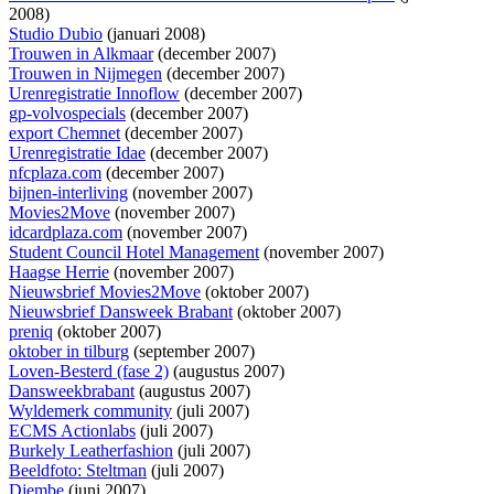
2008)
Studio Dubio
(januari 2008)
Trouwen in Alkmaar
(december 2007)
Trouwen in Nijmegen
(december 2007)
Urenregistratie Innoflow
(december 2007)
gp-volvospecials
(december 2007)
export Chemnet
(december 2007)
Urenregistratie Idae
(december 2007)
nfcplaza.com
(december 2007)
bijnen-interliving
(november 2007)
Movies2Move
(november 2007)
idcardplaza.com
(november 2007)
Student Council Hotel Management
(november 2007)
Haagse Herrie
(november 2007)
Nieuwsbrief Movies2Move
(oktober 2007)
Nieuwsbrief Dansweek Brabant
(oktober 2007)
preniq
(oktober 2007)
oktober in tilburg
(september 2007)
Loven-Besterd (fase 2)
(augustus 2007)
Dansweekbrabant
(augustus 2007)
Wyldemerk community
(juli 2007)
ECMS Actionlabs
(juli 2007)
Burkely Leatherfashion
(juli 2007)
Beeldfoto: Steltman
(juli 2007)
Djembe
(juni 2007)