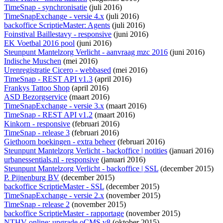
TimeSnap - synchronisatie
(juli 2016)
TimeSnapExchange - versie 4.x
(juli 2016)
backoffice ScriptieMaster: Agents
(juli 2016)
Foinstival Baillestavy - responsive
(juni 2016)
EK Voetbal 2016 pool
(juni 2016)
Steunpunt Mantelzorg Verlicht - aanvraag mzc 2016
(juni 2016)
Indische Muschen
(mei 2016)
Urenregistratie Cicero - webbased
(mei 2016)
TimeSnap - REST API v1.3
(april 2016)
Frankys Tattoo Shop
(april 2016)
ASD Bezorgservice
(maart 2016)
TimeSnapExchange - versie 3.x
(maart 2016)
TimeSnap - REST API v1.2
(maart 2016)
Kinkorn - responsive
(februari 2016)
TimeSnap - release 3
(februari 2016)
Giethoorn boekingen - extra beheer
(februari 2016)
Steunpunt Mantelzorg Verlicht - backoffice | notities
(januari 2016)
urbanessentials.nl - responsive
(januari 2016)
Steunpunt Mantelzorg Verlicht - backoffice | SSL
(december 2015)
P. Pijnenburg BV
(december 2015)
backoffice ScriptieMaster - SSL
(december 2015)
TimeSnapExchange - versie 2.x
(november 2015)
TimeSnap - release 2
(november 2015)
backoffice ScriptieMaster - rapportage
(november 2015)
NTHV online: upgrade oCMS v8
(oktober 2015)