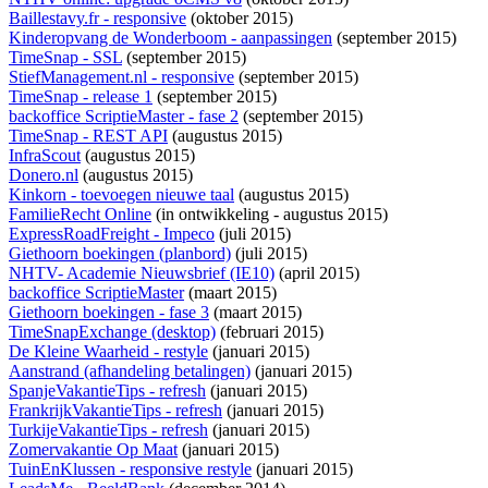
Baillestavy.fr - responsive
(oktober 2015)
Kinderopvang de Wonderboom - aanpassingen
(september 2015)
TimeSnap - SSL
(september 2015)
StiefManagement.nl - responsive
(september 2015)
TimeSnap - release 1
(september 2015)
backoffice ScriptieMaster - fase 2
(september 2015)
TimeSnap - REST API
(augustus 2015)
InfraScout
(augustus 2015)
Donero.nl
(augustus 2015)
Kinkorn - toevoegen nieuwe taal
(augustus 2015)
FamilieRecht Online
(
in ontwikkeling
- augustus 2015)
ExpressRoadFreight - Impeco
(juli 2015)
Giethoorn boekingen (planbord)
(juli 2015)
NHTV- Academie Nieuwsbrief (IE10)
(april 2015)
backoffice ScriptieMaster
(maart 2015)
Giethoorn boekingen - fase 3
(maart 2015)
TimeSnapExchange (desktop)
(februari 2015)
De Kleine Waarheid - restyle
(januari 2015)
Aanstrand (afhandeling betalingen)
(januari 2015)
SpanjeVakantieTips - refresh
(januari 2015)
FrankrijkVakantieTips - refresh
(januari 2015)
TurkijeVakantieTips - refresh
(januari 2015)
Zomervakantie Op Maat
(januari 2015)
TuinEnKlussen - responsive restyle
(januari 2015)