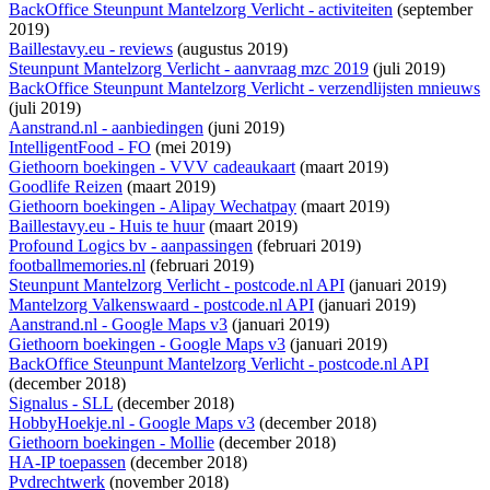
BackOffice Steunpunt Mantelzorg Verlicht - activiteiten
(september
2019)
Baillestavy.eu - reviews
(augustus 2019)
Steunpunt Mantelzorg Verlicht - aanvraag mzc 2019
(juli 2019)
BackOffice Steunpunt Mantelzorg Verlicht - verzendlijsten mnieuws
(juli 2019)
Aanstrand.nl - aanbiedingen
(juni 2019)
IntelligentFood - FO
(mei 2019)
Giethoorn boekingen - VVV cadeaukaart
(maart 2019)
Goodlife Reizen
(maart 2019)
Giethoorn boekingen - Alipay Wechatpay
(maart 2019)
Baillestavy.eu - Huis te huur
(maart 2019)
Profound Logics bv - aanpassingen
(februari 2019)
footballmemories.nl
(februari 2019)
Steunpunt Mantelzorg Verlicht - postcode.nl API
(januari 2019)
Mantelzorg Valkenswaard - postcode.nl API
(januari 2019)
Aanstrand.nl - Google Maps v3
(januari 2019)
Giethoorn boekingen - Google Maps v3
(januari 2019)
BackOffice Steunpunt Mantelzorg Verlicht - postcode.nl API
(december 2018)
Signalus - SLL
(december 2018)
HobbyHoekje.nl - Google Maps v3
(december 2018)
Giethoorn boekingen - Mollie
(december 2018)
HA-IP toepassen
(december 2018)
Pvdrechtwerk
(november 2018)