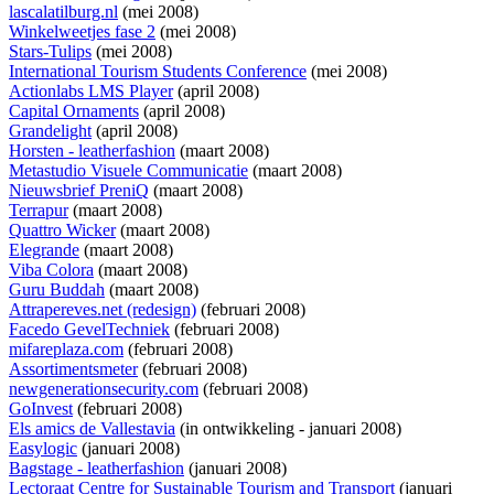
lascalatilburg.nl
(mei 2008)
Winkelweetjes fase 2
(mei 2008)
Stars-Tulips
(mei 2008)
International Tourism Students Conference
(mei 2008)
Actionlabs LMS Player
(april 2008)
Capital Ornaments
(april 2008)
Grandelight
(april 2008)
Horsten - leatherfashion
(maart 2008)
Metastudio Visuele Communicatie
(maart 2008)
Nieuwsbrief PreniQ
(maart 2008)
Terrapur
(maart 2008)
Quattro Wicker
(maart 2008)
Elegrande
(maart 2008)
Viba Colora
(maart 2008)
Guru Buddah
(maart 2008)
Attrapereves.net (redesign)
(februari 2008)
Facedo GevelTechniek
(februari 2008)
mifareplaza.com
(februari 2008)
Assortimentsmeter
(februari 2008)
newgenerationsecurity.com
(februari 2008)
GoInvest
(februari 2008)
Els amics de Vallestavia
(
in ontwikkeling
- januari 2008)
Easylogic
(januari 2008)
Bagstage - leatherfashion
(januari 2008)
Lectoraat Centre for Sustainable Tourism and Transport
(januari