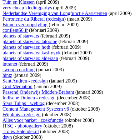
Tuin en Klussen
(april 2009)
very cheap kledingpartys
(april 2009)
Nederlandse Vereniging van Longfunctie Assistenten
(april 2009)
Ferronerie du Riberal (redesign)
(maart 2009)
Binnen verkoopstyling
(februari 2009)
conflent66.fr
(februari 2009)
planets of starwars
(februari 2009)
planets of starwars: tatooine
(februari 2009)
planets of starwars: hoth
(februari 2009)
planets of starwars: kashyyyk
(februari 2009)
planets of starwars: alderaan
(februari 2009)
intranet
(februari 2009)
swoop coaching
(januari 2009)
hintz
(januari 2009)
Sant Andreu - redesign
(januari 2009)
God Mediation
(januari 2009)
Passend Onderwijs Midden-Brabant
(januari 2009)
Indische Duinen - redesign
(december 2008)
Stars-Tulips - weblog
(december 2008)
Content Management Systeem v6
(oktober 2008)
Wijnhuis - redesign
(oktober 2008)
Alles voor parket - zoekfunctie
(oktober 2008)
ITSC - photogallery
(oktober 2008)
Trouw-kalender.nl
(oktober 2008)
dsvn
(oktober 2008)