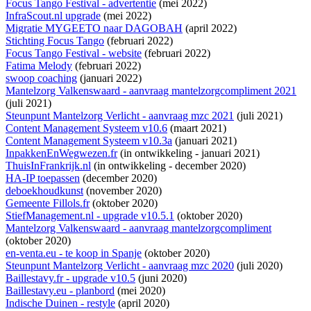
Focus Tango Festival - advertentie
(mei 2022)
InfraScout.nl upgrade
(mei 2022)
Migratie MYGEETO naar DAGOBAH
(april 2022)
Stichting Focus Tango
(februari 2022)
Focus Tango Festival - website
(februari 2022)
Fatima Melody
(februari 2022)
swoop coaching
(januari 2022)
Mantelzorg Valkenswaard - aanvraag mantelzorgcompliment 2021
(juli 2021)
Steunpunt Mantelzorg Verlicht - aanvraag mzc 2021
(juli 2021)
Content Management Systeem v10.6
(maart 2021)
Content Management Systeem v10.3a
(januari 2021)
InpakkenEnWegwezen.fr
(
in ontwikkeling
- januari 2021)
ThuisInFrankrijk.nl
(
in ontwikkeling
- december 2020)
HA-IP toepassen
(december 2020)
deboekhoudkunst
(november 2020)
Gemeente Fillols.fr
(oktober 2020)
StiefManagement.nl - upgrade v10.5.1
(oktober 2020)
Mantelzorg Valkenswaard - aanvraag mantelzorgcompliment
(oktober 2020)
en-venta.eu - te koop in Spanje
(oktober 2020)
Steunpunt Mantelzorg Verlicht - aanvraag mzc 2020
(juli 2020)
Baillestavy.fr - upgrade v10.5
(juni 2020)
Baillestavy.eu - planbord
(mei 2020)
Indische Duinen - restyle
(april 2020)