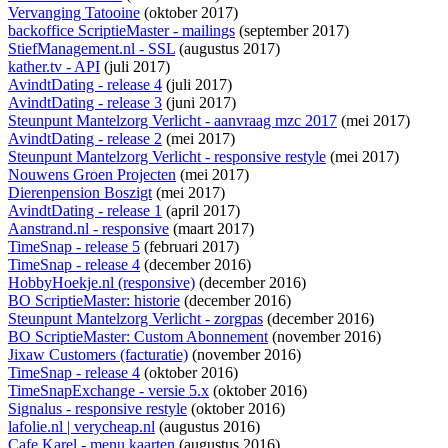
Vervanging Tatooine
(oktober 2017)
backoffice ScriptieMaster - mailings
(september 2017)
StiefManagement.nl - SSL
(augustus 2017)
kather.tv - API
(juli 2017)
AvindtDating - release 4
(juli 2017)
AvindtDating - release 3
(juni 2017)
Steunpunt Mantelzorg Verlicht - aanvraag mzc 2017
(mei 2017)
AvindtDating - release 2
(mei 2017)
Steunpunt Mantelzorg Verlicht - responsive restyle
(mei 2017)
Nouwens Groen Projecten
(mei 2017)
Dierenpension Boszigt
(mei 2017)
AvindtDating - release 1
(april 2017)
Aanstrand.nl - responsive
(maart 2017)
TimeSnap - release 5
(februari 2017)
TimeSnap - release 4
(december 2016)
HobbyHoekje.nl (responsive)
(december 2016)
BO ScriptieMaster: historie
(december 2016)
Steunpunt Mantelzorg Verlicht - zorgpas
(december 2016)
BO ScriptieMaster: Custom Abonnement
(november 2016)
Jixaw Customers (facturatie)
(november 2016)
TimeSnap - release 4
(oktober 2016)
TimeSnapExchange - versie 5.x
(oktober 2016)
Signalus - responsive restyle
(oktober 2016)
lafolie.nl | verycheap.nl
(augustus 2016)
Cafe Karel - menu kaarten
(augustus 2016)