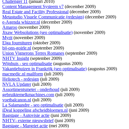
Challenger 11
(januari 2010)
Content Management Systeem v7
(december 2009)
Real Estate and Facility Professional
(december 2009)
Metastudio Visuele Communicatie (redesign)
(december 2009)
e-Agenda whizzer.nl
(december 2009)
Amaroo
(november 2009)
Jixaw Websolutions (seo optimalisatie)
(november 2009)
Myrit
(november 2009)
Elga fournituren
(oktober 2009)
bij-ons-goirle.nl
(september 2009)
Union Vignerons Terres Romanes
(september 2009)
NHTV Insight
(september 2009)
Wijnhuis - seo optimalisatie
(augustus 2009)
Vakantiehuizen in Frankrijk (seo optimalisatie)
(augustus 2009)
macmedic.nl mailform
(juli 2009)
Heliotech - redesign
(juli 2009)
NVLA Updater
(juli 2009)
Assortimentsmeter - onderhoud
(juli 2009)
gebruiktemelkmachines.com
(juli 2009)
voetbalcanon.nl
(juli 2009)
La Salamandre - seo optimalisatie
(juli 2009)
iDeal koppeling afscheidbloemen.nl
(juni 2009)
Bagstage - Autovisie actie
(juni 2009)
NHTV- externe nieuwsbrief
(juni 2009)
Bagstage - Margriet actie
(mei 2009)