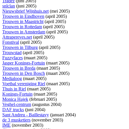
Tradez
(juni 2005)
snlclan
(juni 2005)
Nieuwsbrief Wijnhuis.net
(mei 2005)
Trouwen in Eindhoven
(april 2005)
Trouwen in Maastricht
(april 2005)
Trouwen in Rottedam
(april 2005)
Trouwen in Amsterdam
(april 2005)
Attrapereves.net
(april 2005)
Fonstival
(april 2005)
Trouwen in Tilburg
(april 2005)
Trouwstad
(april 2005)
Fuzzyfaces
(maart 2005)
Jasper Konings-Fortuin
(maart 2005)
Trouwen in Breda
(maart 2005)
Trouwen in Den Bosch
(maart 2005)
Medialoog
(maart 2005)
Voetbal vereniging Riel
(maart 2005)
Thuis in Riel
(maart 2005)
Konings-Fortuin
(maart 2005)
Monica Hajek
(februari 2005)
Veghel-centrum
(augustus 2004)
DAF trucks
(juni 2004)
Sant Andreu - Baillestavy
(januari 2004)
de 3 musketiers
(november 2003)
IME
(november 2003)