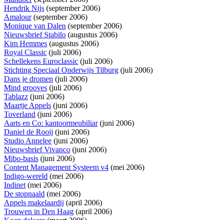
Hendrik Nijs
(september 2006)
Amalour
(september 2006)
Monique van Dalen
(september 2006)
Nieuwsbrief Stabilo
(augustus 2006)
Kim Hemmes
(augustus 2006)
Royal Classic
(juli 2006)
Schellekens Euroclassic
(juli 2006)
Stichting Speciaal Onderwijs Tilburg
(juli 2006)
Dans je dromen
(juli 2006)
Mind grooves
(juli 2006)
Tablazz
(juni 2006)
Maartje Appels
(juni 2006)
Toverland
(juni 2006)
Aarts en Co: kantoormeubiliar
(juni 2006)
Daniel de Rooij
(juni 2006)
Studio Annelee
(juni 2006)
Nieuwsbrief Vivanco
(juni 2006)
Mibo-basis
(juni 2006)
Content Management Systeem v4
(mei 2006)
Indigo-wereld
(mei 2006)
Indinet
(mei 2006)
De stopnaald
(mei 2006)
Appels makelaardij
(april 2006)
Trouwen in Den Haag
(april 2006)