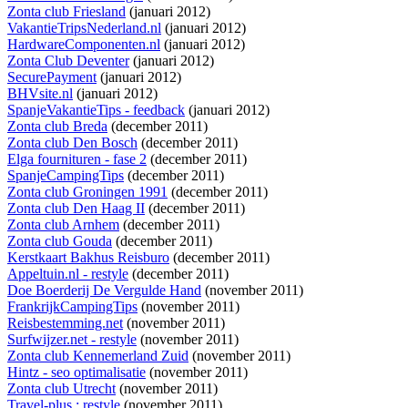
Zonta club Friesland
(januari 2012)
VakantieTripsNederland.nl
(januari 2012)
HardwareComponenten.nl
(januari 2012)
Zonta Club Deventer
(januari 2012)
SecurePayment
(januari 2012)
BHVsite.nl
(januari 2012)
SpanjeVakantieTips - feedback
(januari 2012)
Zonta club Breda
(december 2011)
Zonta club Den Bosch
(december 2011)
Elga fournituren - fase 2
(december 2011)
SpanjeCampingTips
(december 2011)
Zonta club Groningen 1991
(december 2011)
Zonta club Den Haag II
(december 2011)
Zonta club Arnhem
(december 2011)
Zonta club Gouda
(december 2011)
Kerstkaart Bakhus Reisburo
(december 2011)
Appeltuin.nl - restyle
(december 2011)
Doe Boerderij De Vergulde Hand
(november 2011)
FrankrijkCampingTips
(november 2011)
Reisbestemming.net
(november 2011)
Surfwijzer.net - restyle
(november 2011)
Zonta club Kennemerland Zuid
(november 2011)
Hintz - seo optimalisatie
(november 2011)
Zonta club Utrecht
(november 2011)
Travel-plus : restyle
(november 2011)