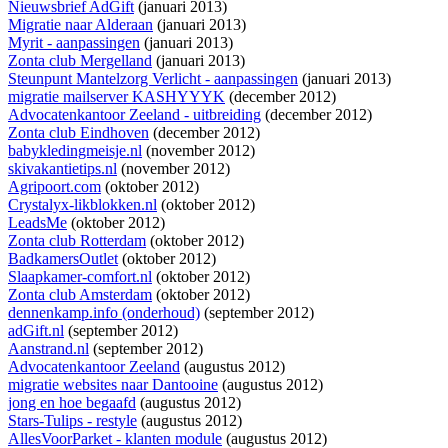
Nieuwsbrief AdGift
(januari 2013)
Migratie naar Alderaan
(januari 2013)
Myrit - aanpassingen
(januari 2013)
Zonta club Mergelland
(januari 2013)
Steunpunt Mantelzorg Verlicht - aanpassingen
(januari 2013)
migratie mailserver KASHYYYK
(december 2012)
Advocatenkantoor Zeeland - uitbreiding
(december 2012)
Zonta club Eindhoven
(december 2012)
babykledingmeisje.nl
(november 2012)
skivakantietips.nl
(november 2012)
Agripoort.com
(oktober 2012)
Crystalyx-likblokken.nl
(oktober 2012)
LeadsMe
(oktober 2012)
Zonta club Rotterdam
(oktober 2012)
BadkamersOutlet
(oktober 2012)
Slaapkamer-comfort.nl
(oktober 2012)
Zonta club Amsterdam
(oktober 2012)
dennenkamp.info (onderhoud)
(september 2012)
adGift.nl
(september 2012)
Aanstrand.nl
(september 2012)
Advocatenkantoor Zeeland
(augustus 2012)
migratie websites naar Dantooine
(augustus 2012)
jong en hoe begaafd
(augustus 2012)
Stars-Tulips - restyle
(augustus 2012)
AllesVoorParket - klanten module
(augustus 2012)