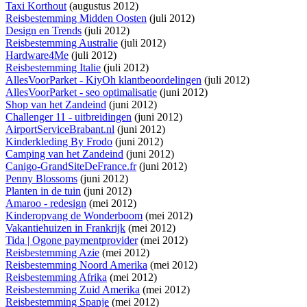
Taxi Korthout
(augustus 2012)
Reisbestemming Midden Oosten
(juli 2012)
Design en Trends
(juli 2012)
Reisbestemming Australie
(juli 2012)
Hardware4Me
(juli 2012)
Reisbestemming Italie
(juli 2012)
AllesVoorParket - KiyOh klantbeoordelingen
(juli 2012)
AllesVoorParket - seo optimalisatie
(juni 2012)
Shop van het Zandeind
(juni 2012)
Challenger 11 - uitbreidingen
(juni 2012)
AirportServiceBrabant.nl
(juni 2012)
Kinderkleding By Frodo
(juni 2012)
Camping van het Zandeind
(juni 2012)
Canigo-GrandSiteDeFrance.fr
(juni 2012)
Penny Blossoms
(juni 2012)
Planten in de tuin
(juni 2012)
Amaroo - redesign
(mei 2012)
Kinderopvang de Wonderboom
(mei 2012)
Vakantiehuizen in Frankrijk
(mei 2012)
Tida | Ogone paymentprovider
(mei 2012)
Reisbestemming Azie
(mei 2012)
Reisbestemming Noord Amerika
(mei 2012)
Reisbestemming Afrika
(mei 2012)
Reisbestemming Zuid Amerika
(mei 2012)
Reisbestemming Spanje
(mei 2012)