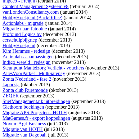
Impeco - Freight
(februari 2014)
Content Management Systeem v8
(februari 2014)
vanLondenConsultancy.com
(januari 2014)
HobbyHoekje.nl (BackOffice)
(januari 2014)
Actionlabs - migratie
(januari 2014)
Migratie naar Tatooine
(januari 2014)
Profound Logics bv
(december 2013)
eerstehulpbijgriep
(december 2013)
HobbyHoekje.nl
(december 2013)
Kim Hemmes - redesign
(december 2013)
Actionlabs - aanpassingen
(december 2013)
Indigo-wereld - redesign
(november 2013)
Steunpunt Mantelzorg Verlicht - vouchers
(november 2013)
AllesVoorParket - MultiSafepay
(november 2013)
Zonta Nederland - fase 2
(november 2013)
kapoesja
(oktober 2013)
Zonta club Ruremonde
(oktober 2013)
ZEQER
(september 2013)
StiefManagement.nl: uitbreidingen
(september 2013)
Giethoorn boekingen
(september 2013)
Migratie APS Projecten - HOTH
(augustus 2013)
MatGames.fr - export koppelingen
(augustus 2013)
Novum Agri Business
(juli 2013)
Migratie van HOTH
(juli 2013)
Migratie van Dagobah
(juli 2013)