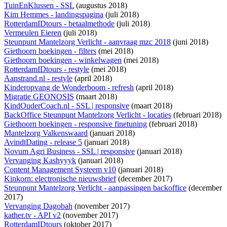
TuinEnKlussen - SSL
(augustus 2018)
Kim Hemmes - landingspagina
(juli 2018)
RotterdamIDtours - betaalmethode
(juli 2018)
Vermeulen Eieren
(juli 2018)
Steunpunt Mantelzorg Verlicht - aanvraag mzc 2018
(juni 2018)
Giethoorn boekingen - filters
(mei 2018)
Giethoorn boekingen - winkelwagen
(mei 2018)
RotterdamIDtours - restyle
(mei 2018)
Aanstrand.nl - restyle
(april 2018)
Kinderopvang de Wonderboom - refresh
(april 2018)
Migratie GEONOSIS
(maart 2018)
KindOuderCoach.nl - SSL | responsive
(maart 2018)
BackOffice Steunpunt Mantelzorg Verlicht - locaties
(februari 2018)
Giethoorn boekingen - responsive finetuning
(februari 2018)
Mantelzorg Valkenswaard
(januari 2018)
AvindtDating - release 5
(januari 2018)
Novum Agri Business - SSL | responsive
(januari 2018)
Vervanging Kashyyyk
(januari 2018)
Content Management Systeem v10
(januari 2018)
Kinkorn: electronische nieuwsbrief
(december 2017)
Steunpunt Mantelzorg Verlicht - aanpassingen backoffice
(december
2017)
Vervanging Dagobah
(november 2017)
kather.tv - API v2
(november 2017)
RotterdamIDtours
(oktober 2017)