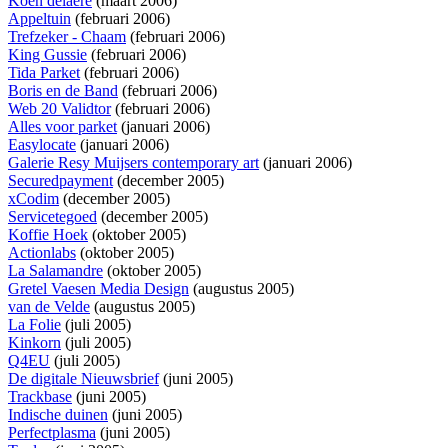
Koen delaere
(maart 2006)
Appeltuin
(februari 2006)
Trefzeker - Chaam
(februari 2006)
King Gussie
(februari 2006)
Tida Parket
(februari 2006)
Boris en de Band
(februari 2006)
Web 20 Validtor
(februari 2006)
Alles voor parket
(januari 2006)
Easylocate
(januari 2006)
Galerie Resy Muijsers contemporary art
(januari 2006)
Securedpayment
(december 2005)
xCodim
(december 2005)
Servicetegoed
(december 2005)
Koffie Hoek
(oktober 2005)
Actionlabs
(oktober 2005)
La Salamandre
(oktober 2005)
Gretel Vaesen Media Design
(augustus 2005)
van de Velde
(augustus 2005)
La Folie
(juli 2005)
Kinkorn
(juli 2005)
Q4EU
(juli 2005)
De digitale Nieuwsbrief
(juni 2005)
Trackbase
(juni 2005)
Indische duinen
(juni 2005)
Perfectplasma
(juni 2005)