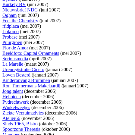
Burkely BV
(juni 2007)
Nieuwsbrief NDG
(juni 2007)
Ogham
(juni 2007)
Feel the Chemistry
(juni 2007)
rfidplaza
(mei 2007)
Lokomo
(mei 2007)
Probase
(mei 2007)
Puurgroen
(mei 2007)
Flor de Amor
(mei 2007)
Beeldfoto: Capital Ornaments
(mei 2007)
Seriousmedia
(april 2007)
La Marelle
(maart 2007)
Urenregistratie Cicero
(januari 2007)
Loven Besterd
(januari 2007)
Kinderopvang Brummen
(januari 2007)
Ron Timmermans Makelaardij
(januari 2007)
Jong talent
(december 2006)
Heliotech
(december 2006)
Pvdrechtwerk
(december 2006)
Winkelweetjes
(december 2006)
Ziekte Verzuimadvies
(december 2006)
Atelier66
(november 2006)
Sinds 1965, Bistro
(oktober 2006)
Spoorzone Theresia
(oktober 2006)
Mandoer
(september 2006)