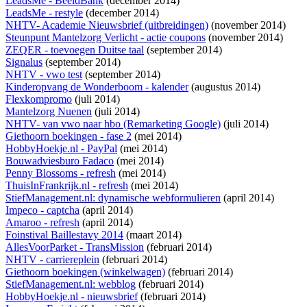
LeadsMe - BeeldBank
(december 2014)
LeadsMe - restyle
(december 2014)
NHTV- Academie Nieuwsbrief (uitbreidingen)
(november 2014)
Steunpunt Mantelzorg Verlicht - actie coupons
(november 2014)
ZEQER - toevoegen Duitse taal
(september 2014)
Signalus
(september 2014)
NHTV - vwo test
(september 2014)
Kinderopvang de Wonderboom - kalender
(augustus 2014)
Flexkompromo
(juli 2014)
Mantelzorg Nuenen
(juli 2014)
NHTV- van vwo naar hbo (Remarketing Google)
(juli 2014)
Giethoorn boekingen - fase 2
(mei 2014)
HobbyHoekje.nl - PayPal
(mei 2014)
Bouwadviesburo Fadaco
(mei 2014)
Penny Blossoms - refresh
(mei 2014)
ThuisInFrankrijk.nl - refresh
(mei 2014)
StiefManagement.nl: dynamische webformulieren
(april 2014)
Impeco - captcha
(april 2014)
Amaroo - refresh
(april 2014)
Foinstival Baillestavy 2014
(maart 2014)
AllesVoorParket - TransMission
(februari 2014)
NHTV - carriereplein
(februari 2014)
Giethoorn boekingen (winkelwagen)
(februari 2014)
StiefManagement.nl: webblog
(februari 2014)
HobbyHoekje.nl - nieuwsbrief
(februari 2014)