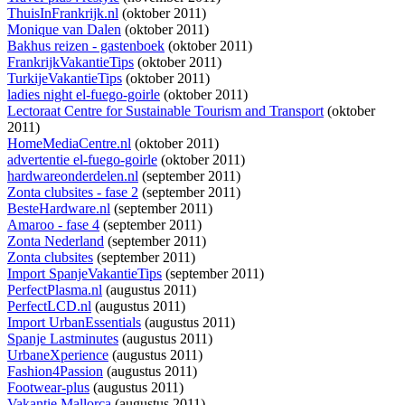
ThuisInFrankrijk.nl
(oktober 2011)
Monique van Dalen
(oktober 2011)
Bakhus reizen - gastenboek
(oktober 2011)
FrankrijkVakantieTips
(oktober 2011)
TurkijeVakantieTips
(oktober 2011)
ladies night el-fuego-goirle
(oktober 2011)
Lectoraat Centre for Sustainable Tourism and Transport
(oktober
2011)
HomeMediaCentre.nl
(oktober 2011)
advertentie el-fuego-goirle
(oktober 2011)
hardwareonderdelen.nl
(september 2011)
Zonta clubsites - fase 2
(september 2011)
BesteHardware.nl
(september 2011)
Amaroo - fase 4
(september 2011)
Zonta Nederland
(september 2011)
Zonta clubsites
(september 2011)
Import SpanjeVakantieTips
(september 2011)
PerfectPlasma.nl
(augustus 2011)
PerfectLCD.nl
(augustus 2011)
Import UrbanEssentials
(augustus 2011)
Spanje Lastminutes
(augustus 2011)
UrbaneXperience
(augustus 2011)
Fashion4Passion
(augustus 2011)
Footwear-plus
(augustus 2011)
Vakantie Mallorca
(augustus 2011)