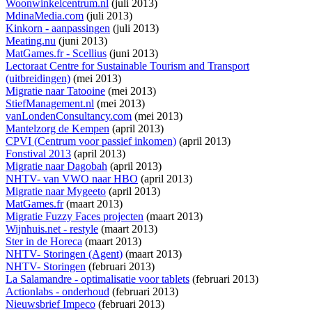
Woonwinkelcentrum.nl
(juli 2013)
MdinaMedia.com
(juli 2013)
Kinkorn - aanpassingen
(juli 2013)
Meating.nu
(juni 2013)
MatGames.fr - Scellius
(juni 2013)
Lectoraat Centre for Sustainable Tourism and Transport
(uitbreidingen)
(mei 2013)
Migratie naar Tatooine
(mei 2013)
StiefManagement.nl
(mei 2013)
vanLondenConsultancy.com
(mei 2013)
Mantelzorg de Kempen
(april 2013)
CPVI (Centrum voor passief inkomen)
(april 2013)
Fonstival 2013
(april 2013)
Migratie naar Dagobah
(april 2013)
NHTV- van VWO naar HBO
(april 2013)
Migratie naar Mygeeto
(april 2013)
MatGames.fr
(maart 2013)
Migratie Fuzzy Faces projecten
(maart 2013)
Wijnhuis.net - restyle
(maart 2013)
Ster in de Horeca
(maart 2013)
NHTV- Storingen (Agent)
(maart 2013)
NHTV- Storingen
(februari 2013)
La Salamandre - optimalisatie voor tablets
(februari 2013)
Actionlabs - onderhoud
(februari 2013)
Nieuwsbrief Impeco
(februari 2013)