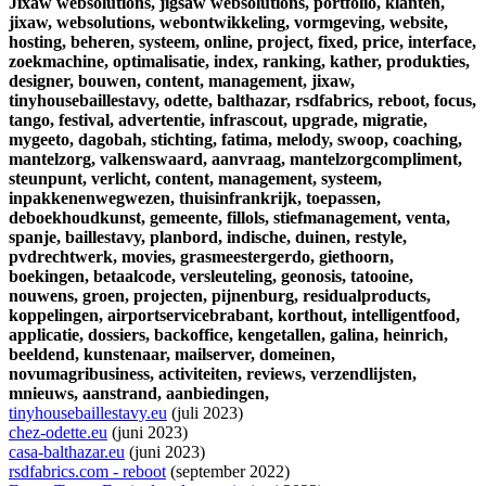
Jixaw websolutions,
jigsaw websolutions,
portfolio,
klanten,
jixaw,
websolutions,
webontwikkeling,
vormgeving,
website,
hosting,
beheren,
systeem,
online,
project,
fixed,
price,
interface,
zoekmachine,
optimalisatie,
index,
ranking,
kather,
produkties,
designer,
bouwen,
content,
management,
jixaw,
tinyhousebaillestavy,
odette,
balthazar,
rsdfabrics,
reboot,
focus,
tango,
festival,
advertentie,
infrascout,
upgrade,
migratie,
mygeeto,
dagobah,
stichting,
fatima,
melody,
swoop,
coaching,
mantelzorg,
valkenswaard,
aanvraag,
mantelzorgcompliment,
steunpunt,
verlicht,
content,
management,
systeem,
inpakkenenwegwezen,
thuisinfrankrijk,
toepassen,
deboekhoudkunst,
gemeente,
fillols,
stiefmanagement,
venta,
spanje,
baillestavy,
planbord,
indische,
duinen,
restyle,
pvdrechtwerk,
movies,
grasmeestergerdo,
giethoorn,
boekingen,
betaalcode,
versleuteling,
geonosis,
tatooine,
nouwens,
groen,
projecten,
pijnenburg,
residualproducts,
koppelingen,
airportservicebrabant,
korthout,
intelligentfood,
applicatie,
dossiers,
backoffice,
kengetallen,
galina,
heinrich,
beeldend,
kunstenaar,
mailserver,
domeinen,
novumagribusiness,
activiteiten,
reviews,
verzendlijsten,
mnieuws,
aanstrand,
aanbiedingen,
tinyhousebaillestavy.eu
(juli 2023)
chez-odette.eu
(juni 2023)
casa-balthazar.eu
(juni 2023)
rsdfabrics.com - reboot
(september 2022)