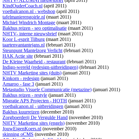
NHTV- ALUMNI nieuwsbrief
(april 2011)
KindOuderCoach.nl
(april 2011)
voetbalcanon.nl - webshop
(april 2011)
tafelmanierengoirle.nl
(maart 2011)
Michiel Windrich Montage
(maart 2011)
Bakhus reizen - seo optimalisatie
(maart 2011)
NHTV- interne nieuwsbrief
(maart 2011)
Koor L-esprit Tilburg
(maart 2011)
taartenvantantejans.nl
(februari 2011)
Steunpunt Mantelzorg Verlicht
(februari 2011)
HAK Actie site
(februari 2011)
De Kleine Waarheid - restaurant
(februari 2011)
Indigo-wereld (redesign-uitbreidingen)
(februari 2011)
NHTV Marketing sites (duits)
(januari 2011)
Kinkorn - redesign
(januari 2011)
Amaroo - fase 3
(januari 2011)
Metastudio Visuele Communicatie (metazine)
(januari 2011)
Bakhus reizen - restyle
(januari 2011)
Migratie APS Projecten - HOTH
(januari 2011)
voetbalcanon.nl - uitbreidingen
(januari 2011)
Bakhus kuurreizen
(december 2010)
Zorgboerderij De Vergulde Hand
(november 2010)
NHTV Marketing sites (engels)
(november 2010)
JouwEigenKoers.nl
(november 2010)
skinning oCMS
(november 2010)