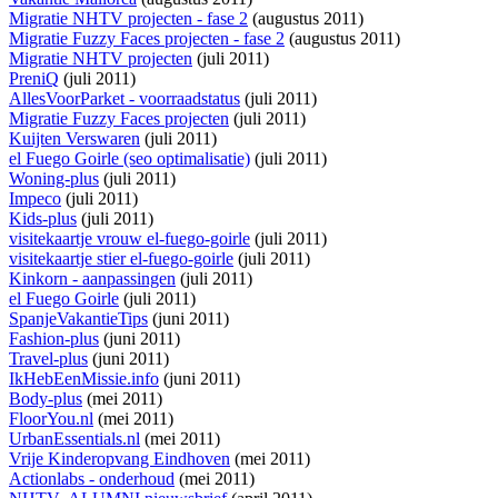
Migratie NHTV projecten - fase 2
(augustus 2011)
Migratie Fuzzy Faces projecten - fase 2
(augustus 2011)
Migratie NHTV projecten
(juli 2011)
PreniQ
(juli 2011)
AllesVoorParket - voorraadstatus
(juli 2011)
Migratie Fuzzy Faces projecten
(juli 2011)
Kuijten Verswaren
(juli 2011)
el Fuego Goirle (seo optimalisatie)
(juli 2011)
Woning-plus
(juli 2011)
Impeco
(juli 2011)
Kids-plus
(juli 2011)
visitekaartje vrouw el-fuego-goirle
(juli 2011)
visitekaartje stier el-fuego-goirle
(juli 2011)
Kinkorn - aanpassingen
(juli 2011)
el Fuego Goirle
(juli 2011)
SpanjeVakantieTips
(juni 2011)
Fashion-plus
(juni 2011)
Travel-plus
(juni 2011)
IkHebEenMissie.info
(juni 2011)
Body-plus
(mei 2011)
FloorYou.nl
(mei 2011)
UrbanEssentials.nl
(mei 2011)
Vrije Kinderopvang Eindhoven
(mei 2011)
Actionlabs - onderhoud
(mei 2011)