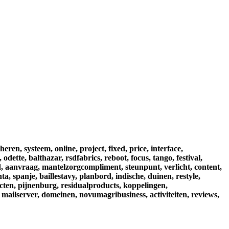
heren,
systeem,
online,
project,
fixed,
price,
interface,
,
odette,
balthazar,
rsdfabrics,
reboot,
focus,
tango,
festival,
,
aanvraag,
mantelzorgcompliment,
steunpunt,
verlicht,
content,
nta,
spanje,
baillestavy,
planbord,
indische,
duinen,
restyle,
cten,
pijnenburg,
residualproducts,
koppelingen,
mailserver,
domeinen,
novumagribusiness,
activiteiten,
reviews,