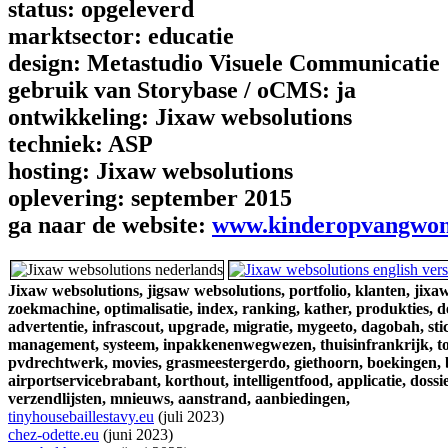
status:
opgeleverd
marktsector:
educatie
design:
Metastudio Visuele Communicatie
gebruik van Storybase / oCMS:
ja
ontwikkeling:
Jixaw websolutions
techniek:
ASP
hosting:
Jixaw websolutions
oplevering:
september 2015
ga naar de website:
www.kinderopvangwon
Jixaw websolutions,
jigsaw websolutions,
portfolio,
klanten,
jixaw
zoekmachine,
optimalisatie,
index,
ranking,
kather,
produkties,
d
advertentie,
infrascout,
upgrade,
migratie,
mygeeto,
dagobah,
sti
management,
systeem,
inpakkenenwegwezen,
thuisinfrankrijk,
t
pvdrechtwerk,
movies,
grasmeestergerdo,
giethoorn,
boekingen,
airportservicebrabant,
korthout,
intelligentfood,
applicatie,
dossie
verzendlijsten,
mnieuws,
aanstrand,
aanbiedingen,
tinyhousebaillestavy.eu
(juli 2023)
chez-odette.eu
(juni 2023)