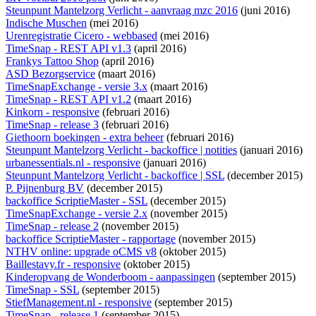
Steunpunt Mantelzorg Verlicht - aanvraag mzc 2016
(juni 2016)
Indische Muschen
(mei 2016)
Urenregistratie Cicero - webbased
(mei 2016)
TimeSnap - REST API v1.3
(april 2016)
Frankys Tattoo Shop
(april 2016)
ASD Bezorgservice
(maart 2016)
TimeSnapExchange - versie 3.x
(maart 2016)
TimeSnap - REST API v1.2
(maart 2016)
Kinkorn - responsive
(februari 2016)
TimeSnap - release 3
(februari 2016)
Giethoorn boekingen - extra beheer
(februari 2016)
Steunpunt Mantelzorg Verlicht - backoffice | notities
(januari 2016)
urbanessentials.nl - responsive
(januari 2016)
Steunpunt Mantelzorg Verlicht - backoffice | SSL
(december 2015)
P. Pijnenburg BV
(december 2015)
backoffice ScriptieMaster - SSL
(december 2015)
TimeSnapExchange - versie 2.x
(november 2015)
TimeSnap - release 2
(november 2015)
backoffice ScriptieMaster - rapportage
(november 2015)
NTHV online: upgrade oCMS v8
(oktober 2015)
Baillestavy.fr - responsive
(oktober 2015)
Kinderopvang de Wonderboom - aanpassingen
(september 2015)
TimeSnap - SSL
(september 2015)
StiefManagement.nl - responsive
(september 2015)
TimeSnap - release 1
(september 2015)