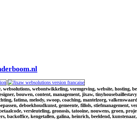
derboom.nl
,
websolutions,
webontwikkeling,
vormgeving,
website,
hosting,
be
esigner,
bouwen,
content,
management,
jixaw,
tinyhousebaillestavy
chting,
fatima,
melody,
swoop,
coaching,
mantelzorg,
valkenswaard
oepassen,
deboekhoudkunst,
gemeente,
fillols,
stiefmanagement,
ve
betaalcode,
versleuteling,
geonosis,
tatooine,
nouwens,
groen,
proje
rs,
backoffice,
kengetallen,
galina,
heinrich,
beeldend,
kunstenaar,