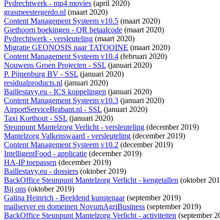
Pvdrechtwerk - mp4 movies
(april 2020)
grasmeestergerdo.nl
(maart 2020)
Content Management Systeem v10.5
(maart 2020)
Giethoorn boekingen - QR betaalcode
(maart 2020)
Pvdrechtwerk - versleuteling
(maart 2020)
Migratie GEONOSIS naar TATOOINE
(maart 2020)
Content Management Systeem v10.4
(februari 2020)
Nouwens Groen Projecten - SSL
(januari 2020)
P. Pijnenburg BV - SSL
(januari 2020)
residualproducts.nl
(januari 2020)
Baillestavy.eu - ICS koppelingen
(januari 2020)
Content Management Systeem v10.3
(januari 2020)
AirportServiceBrabant.nl - SSL
(januari 2020)
Taxi Korthout - SSL
(januari 2020)
Steunpunt Mantelzorg Verlicht - versleuteling
(december 2019)
Mantelzorg Valkenswaard - versleuteling
(december 2019)
Content Management Systeem v10.2
(december 2019)
IntelligentFood - applicatie
(december 2019)
HA-IP toepassen
(december 2019)
Baillestavy.eu - dossiers
(oktober 2019)
BackOffice Steunpunt Mantelzorg Verlicht - kengetallen
(oktober 201
Bij ons
(oktober 2019)
Galina Heinrich - Beeldend kunstenaar
(september 2019)
mailserver en domeinen NovumAgriBusiness
(september 2019)
BackOffice Steunpunt Mantelzorg Verlicht - activiteiten
(september 2