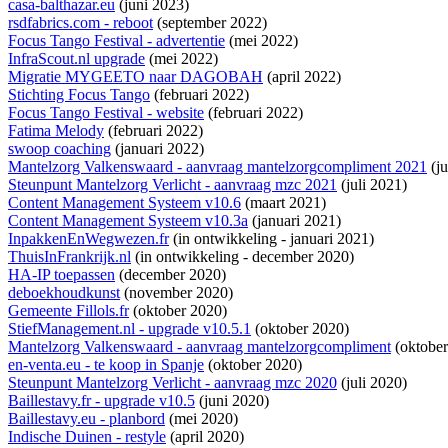
casa-balthazar.eu
(juni 2023)
rsdfabrics.com - reboot
(september 2022)
Focus Tango Festival - advertentie
(mei 2022)
InfraScout.nl upgrade
(mei 2022)
Migratie MYGEETO naar DAGOBAH
(april 2022)
Stichting Focus Tango
(februari 2022)
Focus Tango Festival - website
(februari 2022)
Fatima Melody
(februari 2022)
swoop coaching
(januari 2022)
Mantelzorg Valkenswaard - aanvraag mantelzorgcompliment 2021
(ju
Steunpunt Mantelzorg Verlicht - aanvraag mzc 2021
(juli 2021)
Content Management Systeem v10.6
(maart 2021)
Content Management Systeem v10.3a
(januari 2021)
InpakkenEnWegwezen.fr
(
in ontwikkeling
- januari 2021)
ThuisInFrankrijk.nl
(
in ontwikkeling
- december 2020)
HA-IP toepassen
(december 2020)
deboekhoudkunst
(november 2020)
Gemeente Fillols.fr
(oktober 2020)
StiefManagement.nl - upgrade v10.5.1
(oktober 2020)
Mantelzorg Valkenswaard - aanvraag mantelzorgcompliment
(oktober
en-venta.eu - te koop in Spanje
(oktober 2020)
Steunpunt Mantelzorg Verlicht - aanvraag mzc 2020
(juli 2020)
Baillestavy.fr - upgrade v10.5
(juni 2020)
Baillestavy.eu - planbord
(mei 2020)
Indische Duinen - restyle
(april 2020)