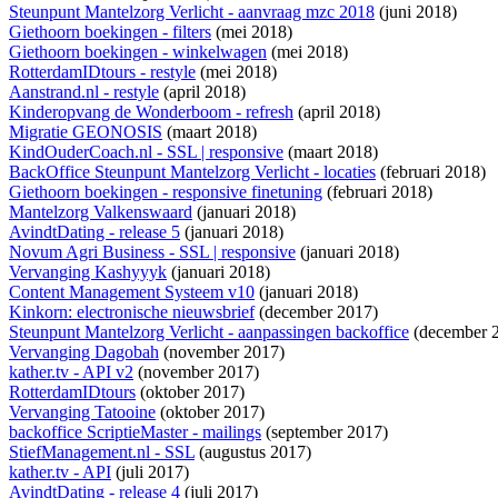
Steunpunt Mantelzorg Verlicht - aanvraag mzc 2018
(juni 2018)
Giethoorn boekingen - filters
(mei 2018)
Giethoorn boekingen - winkelwagen
(mei 2018)
RotterdamIDtours - restyle
(mei 2018)
Aanstrand.nl - restyle
(april 2018)
Kinderopvang de Wonderboom - refresh
(april 2018)
Migratie GEONOSIS
(maart 2018)
KindOuderCoach.nl - SSL | responsive
(maart 2018)
BackOffice Steunpunt Mantelzorg Verlicht - locaties
(februari 2018)
Giethoorn boekingen - responsive finetuning
(februari 2018)
Mantelzorg Valkenswaard
(januari 2018)
AvindtDating - release 5
(januari 2018)
Novum Agri Business - SSL | responsive
(januari 2018)
Vervanging Kashyyyk
(januari 2018)
Content Management Systeem v10
(januari 2018)
Kinkorn: electronische nieuwsbrief
(december 2017)
Steunpunt Mantelzorg Verlicht - aanpassingen backoffice
(december 
Vervanging Dagobah
(november 2017)
kather.tv - API v2
(november 2017)
RotterdamIDtours
(oktober 2017)
Vervanging Tatooine
(oktober 2017)
backoffice ScriptieMaster - mailings
(september 2017)
StiefManagement.nl - SSL
(augustus 2017)
kather.tv - API
(juli 2017)
AvindtDating - release 4
(juli 2017)