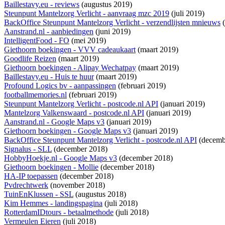
Baillestavy.eu - reviews
(augustus 2019)
Steunpunt Mantelzorg Verlicht - aanvraag mzc 2019
(juli 2019)
BackOffice Steunpunt Mantelzorg Verlicht - verzendlijsten mnieuws
(
Aanstrand.nl - aanbiedingen
(juni 2019)
IntelligentFood - FO
(mei 2019)
Giethoorn boekingen - VVV cadeaukaart
(maart 2019)
Goodlife Reizen
(maart 2019)
Giethoorn boekingen - Alipay Wechatpay
(maart 2019)
Baillestavy.eu - Huis te huur
(maart 2019)
Profound Logics bv - aanpassingen
(februari 2019)
footballmemories.nl
(februari 2019)
Steunpunt Mantelzorg Verlicht - postcode.nl API
(januari 2019)
Mantelzorg Valkenswaard - postcode.nl API
(januari 2019)
Aanstrand.nl - Google Maps v3
(januari 2019)
Giethoorn boekingen - Google Maps v3
(januari 2019)
BackOffice Steunpunt Mantelzorg Verlicht - postcode.nl API
(decemb
Signalus - SLL
(december 2018)
HobbyHoekje.nl - Google Maps v3
(december 2018)
Giethoorn boekingen - Mollie
(december 2018)
HA-IP toepassen
(december 2018)
Pvdrechtwerk
(november 2018)
TuinEnKlussen - SSL
(augustus 2018)
Kim Hemmes - landingspagina
(juli 2018)
RotterdamIDtours - betaalmethode
(juli 2018)
Vermeulen Eieren
(juli 2018)