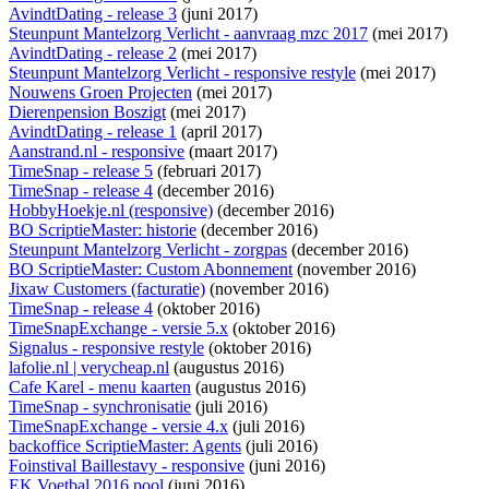
AvindtDating - release 3
(juni 2017)
Steunpunt Mantelzorg Verlicht - aanvraag mzc 2017
(mei 2017)
AvindtDating - release 2
(mei 2017)
Steunpunt Mantelzorg Verlicht - responsive restyle
(mei 2017)
Nouwens Groen Projecten
(mei 2017)
Dierenpension Boszigt
(mei 2017)
AvindtDating - release 1
(april 2017)
Aanstrand.nl - responsive
(maart 2017)
TimeSnap - release 5
(februari 2017)
TimeSnap - release 4
(december 2016)
HobbyHoekje.nl (responsive)
(december 2016)
BO ScriptieMaster: historie
(december 2016)
Steunpunt Mantelzorg Verlicht - zorgpas
(december 2016)
BO ScriptieMaster: Custom Abonnement
(november 2016)
Jixaw Customers (facturatie)
(november 2016)
TimeSnap - release 4
(oktober 2016)
TimeSnapExchange - versie 5.x
(oktober 2016)
Signalus - responsive restyle
(oktober 2016)
lafolie.nl | verycheap.nl
(augustus 2016)
Cafe Karel - menu kaarten
(augustus 2016)
TimeSnap - synchronisatie
(juli 2016)
TimeSnapExchange - versie 4.x
(juli 2016)
backoffice ScriptieMaster: Agents
(juli 2016)
Foinstival Baillestavy - responsive
(juni 2016)
EK Voetbal 2016 pool
(juni 2016)