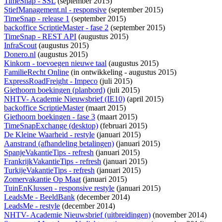
TimeSnap - SSL
(september 2015)
StiefManagement.nl - responsive
(september 2015)
TimeSnap - release 1
(september 2015)
backoffice ScriptieMaster - fase 2
(september 2015)
TimeSnap - REST API
(augustus 2015)
InfraScout
(augustus 2015)
Donero.nl
(augustus 2015)
Kinkorn - toevoegen nieuwe taal
(augustus 2015)
FamilieRecht Online
(
in ontwikkeling
- augustus 2015)
ExpressRoadFreight - Impeco
(juli 2015)
Giethoorn boekingen (planbord)
(juli 2015)
NHTV- Academie Nieuwsbrief (IE10)
(april 2015)
backoffice ScriptieMaster
(maart 2015)
Giethoorn boekingen - fase 3
(maart 2015)
TimeSnapExchange (desktop)
(februari 2015)
De Kleine Waarheid - restyle
(januari 2015)
Aanstrand (afhandeling betalingen)
(januari 2015)
SpanjeVakantieTips - refresh
(januari 2015)
FrankrijkVakantieTips - refresh
(januari 2015)
TurkijeVakantieTips - refresh
(januari 2015)
Zomervakantie Op Maat
(januari 2015)
TuinEnKlussen - responsive restyle
(januari 2015)
LeadsMe - BeeldBank
(december 2014)
LeadsMe - restyle
(december 2014)
NHTV- Academie Nieuwsbrief (uitbreidingen)
(november 2014)