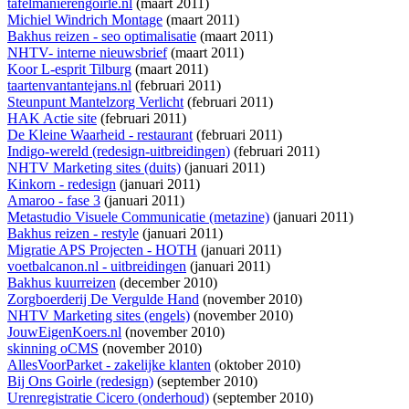
tafelmanierengoirle.nl
(maart 2011)
Michiel Windrich Montage
(maart 2011)
Bakhus reizen - seo optimalisatie
(maart 2011)
NHTV- interne nieuwsbrief
(maart 2011)
Koor L-esprit Tilburg
(maart 2011)
taartenvantantejans.nl
(februari 2011)
Steunpunt Mantelzorg Verlicht
(februari 2011)
HAK Actie site
(februari 2011)
De Kleine Waarheid - restaurant
(februari 2011)
Indigo-wereld (redesign-uitbreidingen)
(februari 2011)
NHTV Marketing sites (duits)
(januari 2011)
Kinkorn - redesign
(januari 2011)
Amaroo - fase 3
(januari 2011)
Metastudio Visuele Communicatie (metazine)
(januari 2011)
Bakhus reizen - restyle
(januari 2011)
Migratie APS Projecten - HOTH
(januari 2011)
voetbalcanon.nl - uitbreidingen
(januari 2011)
Bakhus kuurreizen
(december 2010)
Zorgboerderij De Vergulde Hand
(november 2010)
NHTV Marketing sites (engels)
(november 2010)
JouwEigenKoers.nl
(november 2010)
skinning oCMS
(november 2010)
AllesVoorParket - zakelijke klanten
(oktober 2010)
Bij Ons Goirle (redesign)
(september 2010)
Urenregistratie Cicero (onderhoud)
(september 2010)