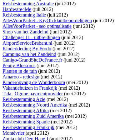
Reisbestemming Australie
(juli 2012)
Hardware4Me
(juli 2012)
Reisbestemming Italie
(juli 2012)
AllesVoorParket - KiyOh klantbeoordelingen
(juli 2012)
AllesVoorParket - seo optimalisatie
(juni 2012)
Shop van het Zandeind
(juni 2012)
Challenger 11 - uitbreidingen
(juni 2012)
AirportServiceBrabant.nl
(juni 2012)
Kinderkleding By Frodo
(juni 2012)
Camping van het Zandeind
(juni 2012)
Canigo-GrandSiteDeFrance.fr
(juni 2012)
Penny Blossoms
(juni 2012)
Planten in de tuin
(juni 2012)
Amaroo - redesign
(mei 2012)
Kinderopvang de Wonderboom
(mei 2012)
Vakantiehuizen in Frankrijk
(mei 2012)
Tida | Ogone paymentprovider
(mei 2012)
Reisbestemming Azie
(mei 2012)
Reisbestemming Noord Amerika
(mei 2012)
Reisbestemming Afrika
(mei 2012)
Reisbestemming Zuid Amerika
(mei 2012)
Reisbestemming Spanje
(mei 2012)
Reisbestemming Frankrijk
(mei 2012)
Montévrier
(april 2012)
Zonta club Den Haag I
(april 2012)