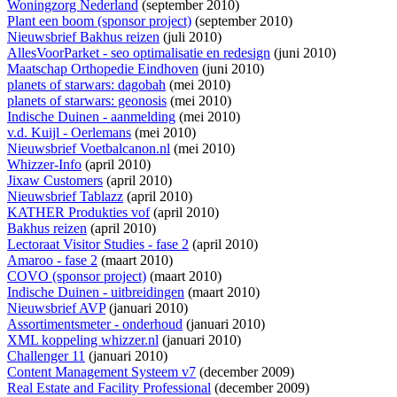
Woningzorg Nederland
(september 2010)
Plant een boom (sponsor project)
(september 2010)
Nieuwsbrief Bakhus reizen
(juli 2010)
AllesVoorParket - seo optimalisatie en redesign
(juni 2010)
Maatschap Orthopedie Eindhoven
(juni 2010)
planets of starwars: dagobah
(mei 2010)
planets of starwars: geonosis
(mei 2010)
Indische Duinen - aanmelding
(mei 2010)
v.d. Kuijl - Oerlemans
(mei 2010)
Nieuwsbrief Voetbalcanon.nl
(mei 2010)
Whizzer-Info
(april 2010)
Jixaw Customers
(april 2010)
Nieuwsbrief Tablazz
(april 2010)
KATHER Produkties vof
(april 2010)
Bakhus reizen
(april 2010)
Lectoraat Visitor Studies - fase 2
(april 2010)
Amaroo - fase 2
(maart 2010)
COVO (sponsor project)
(maart 2010)
Indische Duinen - uitbreidingen
(maart 2010)
Nieuwsbrief AVP
(januari 2010)
Assortimentsmeter - onderhoud
(januari 2010)
XML koppeling whizzer.nl
(januari 2010)
Challenger 11
(januari 2010)
Content Management Systeem v7
(december 2009)
Real Estate and Facility Professional
(december 2009)