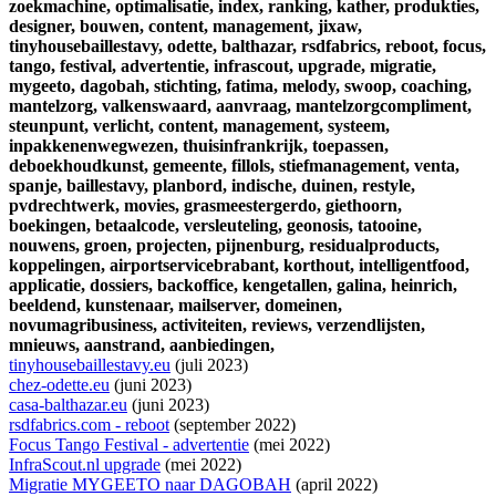
zoekmachine,
optimalisatie,
index,
ranking,
kather,
produkties,
designer,
bouwen,
content,
management,
jixaw,
tinyhousebaillestavy,
odette,
balthazar,
rsdfabrics,
reboot,
focus,
tango,
festival,
advertentie,
infrascout,
upgrade,
migratie,
mygeeto,
dagobah,
stichting,
fatima,
melody,
swoop,
coaching,
mantelzorg,
valkenswaard,
aanvraag,
mantelzorgcompliment,
steunpunt,
verlicht,
content,
management,
systeem,
inpakkenenwegwezen,
thuisinfrankrijk,
toepassen,
deboekhoudkunst,
gemeente,
fillols,
stiefmanagement,
venta,
spanje,
baillestavy,
planbord,
indische,
duinen,
restyle,
pvdrechtwerk,
movies,
grasmeestergerdo,
giethoorn,
boekingen,
betaalcode,
versleuteling,
geonosis,
tatooine,
nouwens,
groen,
projecten,
pijnenburg,
residualproducts,
koppelingen,
airportservicebrabant,
korthout,
intelligentfood,
applicatie,
dossiers,
backoffice,
kengetallen,
galina,
heinrich,
beeldend,
kunstenaar,
mailserver,
domeinen,
novumagribusiness,
activiteiten,
reviews,
verzendlijsten,
mnieuws,
aanstrand,
aanbiedingen,
tinyhousebaillestavy.eu
(juli 2023)
chez-odette.eu
(juni 2023)
casa-balthazar.eu
(juni 2023)
rsdfabrics.com - reboot
(september 2022)
Focus Tango Festival - advertentie
(mei 2022)
InfraScout.nl upgrade
(mei 2022)
Migratie MYGEETO naar DAGOBAH
(april 2022)