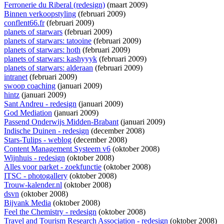
Ferronerie du Riberal (redesign)
(maart 2009)
Binnen verkoopstyling
(februari 2009)
conflent66.fr
(februari 2009)
planets of starwars
(februari 2009)
planets of starwars: tatooine
(februari 2009)
planets of starwars: hoth
(februari 2009)
planets of starwars: kashyyyk
(februari 2009)
planets of starwars: alderaan
(februari 2009)
intranet
(februari 2009)
swoop coaching
(januari 2009)
hintz
(januari 2009)
Sant Andreu - redesign
(januari 2009)
God Mediation
(januari 2009)
Passend Onderwijs Midden-Brabant
(januari 2009)
Indische Duinen - redesign
(december 2008)
Stars-Tulips - weblog
(december 2008)
Content Management Systeem v6
(oktober 2008)
Wijnhuis - redesign
(oktober 2008)
Alles voor parket - zoekfunctie
(oktober 2008)
ITSC - photogallery
(oktober 2008)
Trouw-kalender.nl
(oktober 2008)
dsvn
(oktober 2008)
Bijvank Media
(oktober 2008)
Feel the Chemistry - redesign
(oktober 2008)
Travel and Tourism Research Association - redesign
(oktober 2008)