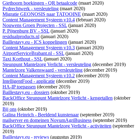
Giethoorn boekingen - QR betaalcode
(maart 2020)
Pvdrechtwerk - versleuteling
(maart 2020)
Migratie GEONOSIS naar TATOOINE
(maart 2020)
Content Management Systeem v10.4
(februari 2020)
Nouwens Groen Projecten - SSL
(januari 2020)
P. Pijnenburg BV - SSL
(januari 2020)
residualproducts.nl
(januari 2020)
Baillestavy.eu - ICS koppelingen
(januari 2020)
Content Management Systeem v10.3
(januari 2020)
AirportServiceBrabant.nl - SSL
(januari 2020)
Taxi Korthout - SSL
(januari 2020)
Steunpunt Mantelzorg Verlicht - versleuteling
(december 2019)
Mantelzorg Valkenswaard - versleuteling
(december 2019)
Content Management Systeem v10.2
(december 2019)
IntelligentFood - applicatie
(december 2019)
HA-IP toepassen
(december 2019)
Baillestavy.eu - dossiers
(oktober 2019)
BackOffice Steunpunt Mantelzorg Verlicht - kengetallen
(oktober
2019)
Bij ons
(oktober 2019)
Galina Heinrich - Beeldend kunstenaar
(september 2019)
mailserver en domeinen NovumAgriBusiness
(september 2019)
BackOffice Steunpunt Mantelzorg Verlicht - activiteiten
(september
2019)
Baillestavy.eu - reviews
(augustus 2019)