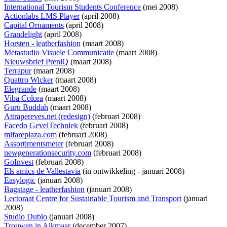
International Tourism Students Conference
(mei 2008)
Actionlabs LMS Player
(april 2008)
Capital Ornaments
(april 2008)
Grandelight
(april 2008)
Horsten - leatherfashion
(maart 2008)
Metastudio Visuele Communicatie
(maart 2008)
Nieuwsbrief PreniQ
(maart 2008)
Terrapur
(maart 2008)
Quattro Wicker
(maart 2008)
Elegrande
(maart 2008)
Viba Colora
(maart 2008)
Guru Buddah
(maart 2008)
Attrapereves.net (redesign)
(februari 2008)
Facedo GevelTechniek
(februari 2008)
mifareplaza.com
(februari 2008)
Assortimentsmeter
(februari 2008)
newgenerationsecurity.com
(februari 2008)
GoInvest
(februari 2008)
Els amics de Vallestavia
(
in ontwikkeling
- januari 2008)
Easylogic
(januari 2008)
Bagstage - leatherfashion
(januari 2008)
Lectoraat Centre for Sustainable Tourism and Transport
(januari
2008)
Studio Dubio
(januari 2008)
Trouwen in Alkmaar
(december 2007)