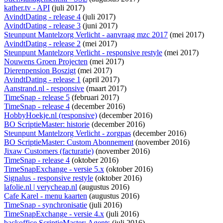
kather.tv - API
(juli 2017)
AvindtDating - release 4
(juli 2017)
AvindtDating - release 3
(juni 2017)
Steunpunt Mantelzorg Verlicht - aanvraag mzc 2017
(mei 2017)
AvindtDating - release 2
(mei 2017)
Steunpunt Mantelzorg Verlicht - responsive restyle
(mei 2017)
Nouwens Groen Projecten
(mei 2017)
Dierenpension Boszigt
(mei 2017)
AvindtDating - release 1
(april 2017)
Aanstrand.nl - responsive
(maart 2017)
TimeSnap - release 5
(februari 2017)
TimeSnap - release 4
(december 2016)
HobbyHoekje.nl (responsive)
(december 2016)
BO ScriptieMaster: historie
(december 2016)
Steunpunt Mantelzorg Verlicht - zorgpas
(december 2016)
BO ScriptieMaster: Custom Abonnement
(november 2016)
Jixaw Customers (facturatie)
(november 2016)
TimeSnap - release 4
(oktober 2016)
TimeSnapExchange - versie 5.x
(oktober 2016)
Signalus - responsive restyle
(oktober 2016)
lafolie.nl | verycheap.nl
(augustus 2016)
Cafe Karel - menu kaarten
(augustus 2016)
TimeSnap - synchronisatie
(juli 2016)
TimeSnapExchange - versie 4.x
(juli 2016)
backoffice ScriptieMaster: Agents
(juli 2016)