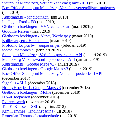
Steunpunt Mantelzorg Verlicht - aanvraag mzc 2019
(juli 2019)
BackOffice Steunpunt Mantelzorg Verlicht - verzendlijsten mnieuws
(juli 2019)
Aanstrand.nl - aanbiedingen
(juni 2019)
IntelligentFood - FO
(mei 2019)
Giethoorn boekingen - VVV cadeaukaart
(maart 2019)
Goodlife Reizen
(maart 2019)
Giethoorn boekingen - Alipay Wechatpay
(maart 2019)
Baillestavy.eu - Huis te huur
(maart 2019)
Profound Logics bv - aanpassingen
(februari 2019)
footballmemories.nl
(februari 2019)
Steunpunt Mantelzorg Verlicht - postcode.nl API
(januari 2019)
Mantelzorg Valkenswaard - postcode.nl API
(januari 2019)
Aanstrand.nl - Google Maps v3
(januari 2019)
Giethoorn boekingen - Google Maps v3
(januari 2019)
BackOffice Steunpunt Mantelzorg Verlicht - postcode.nl API
(december 2018)
Signalus - SLL
(december 2018)
HobbyHoekje.nl - Google Maps v3
(december 2018)
Giethoorn boekingen - Mollie
(december 2018)
HA-IP toepassen
(december 2018)
Pvdrechtwerk
(november 2018)
TuinEnKlussen - SSL
(augustus 2018)
Kim Hemmes - landingspagina
(juli 2018)
RotterdamIDtours - betaalmethode
(juli 2018)