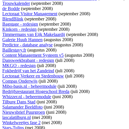
Trouwkalender
(september 2008)
de Bodde
(september 2008)
Lectoraat Visitor Management
(september 2008)
BlendBlink
(september 2008)
Bagstage - redesign
(september 2008)
Kinkorn - redesign
(september 2008)
Timmermans van Eijk Makelaardij
(september 2008)
Galerie Huub Hannen
(augustus 2008)
Predictor - database analyse
(augustus 2008)
Baillestavy.fr
(augustus 2008)
Content Management Systeem v5
(augustus 2008)
Dansweekbrabant - redesign
(juli 2008)
MKGO - redesign
(juli 2008)
Fokbedrijf van het Zandeind
(juli 2008)
Lectoraat Verkeer en Stedenbouw
(juli 2008)
Compas Onderwijs
(juli 2008)
Mibo-basis.nl - beheermodule
(juli 2008)
Bedrijfsrestaurant Hogeschool Breda
(juli 2008)
Whizzer.nl - beheermodule
(juni 2008)
Tilburg Dans Stad
(juni 2008)
Salamander Beeldfoto
(juni 2008)
Nieuwsbrief Puurgroen
(juni 2008)
lascalatilburg.nl
(mei 2008)
Winkelweetjes fase 2
(mei 2008)
Stars-Tulips
(mei 2008)