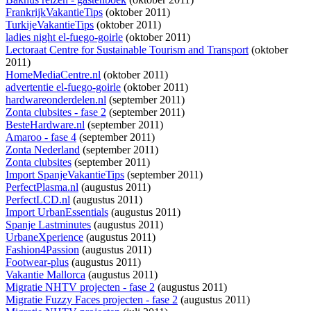
FrankrijkVakantieTips
(oktober 2011)
TurkijeVakantieTips
(oktober 2011)
ladies night el-fuego-goirle
(oktober 2011)
Lectoraat Centre for Sustainable Tourism and Transport
(oktober
2011)
HomeMediaCentre.nl
(oktober 2011)
advertentie el-fuego-goirle
(oktober 2011)
hardwareonderdelen.nl
(september 2011)
Zonta clubsites - fase 2
(september 2011)
BesteHardware.nl
(september 2011)
Amaroo - fase 4
(september 2011)
Zonta Nederland
(september 2011)
Zonta clubsites
(september 2011)
Import SpanjeVakantieTips
(september 2011)
PerfectPlasma.nl
(augustus 2011)
PerfectLCD.nl
(augustus 2011)
Import UrbanEssentials
(augustus 2011)
Spanje Lastminutes
(augustus 2011)
UrbaneXperience
(augustus 2011)
Fashion4Passion
(augustus 2011)
Footwear-plus
(augustus 2011)
Vakantie Mallorca
(augustus 2011)
Migratie NHTV projecten - fase 2
(augustus 2011)
Migratie Fuzzy Faces projecten - fase 2
(augustus 2011)