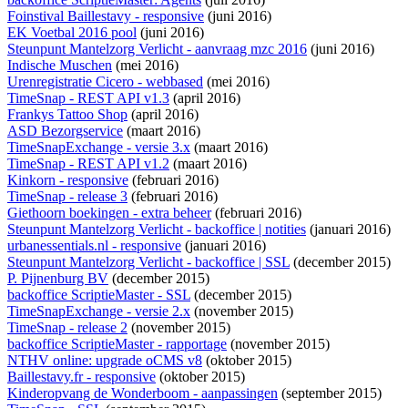
Foinstival Baillestavy - responsive
(juni 2016)
EK Voetbal 2016 pool
(juni 2016)
Steunpunt Mantelzorg Verlicht - aanvraag mzc 2016
(juni 2016)
Indische Muschen
(mei 2016)
Urenregistratie Cicero - webbased
(mei 2016)
TimeSnap - REST API v1.3
(april 2016)
Frankys Tattoo Shop
(april 2016)
ASD Bezorgservice
(maart 2016)
TimeSnapExchange - versie 3.x
(maart 2016)
TimeSnap - REST API v1.2
(maart 2016)
Kinkorn - responsive
(februari 2016)
TimeSnap - release 3
(februari 2016)
Giethoorn boekingen - extra beheer
(februari 2016)
Steunpunt Mantelzorg Verlicht - backoffice | notities
(januari 2016)
urbanessentials.nl - responsive
(januari 2016)
Steunpunt Mantelzorg Verlicht - backoffice | SSL
(december 2015)
P. Pijnenburg BV
(december 2015)
backoffice ScriptieMaster - SSL
(december 2015)
TimeSnapExchange - versie 2.x
(november 2015)
TimeSnap - release 2
(november 2015)
backoffice ScriptieMaster - rapportage
(november 2015)
NTHV online: upgrade oCMS v8
(oktober 2015)
Baillestavy.fr - responsive
(oktober 2015)
Kinderopvang de Wonderboom - aanpassingen
(september 2015)