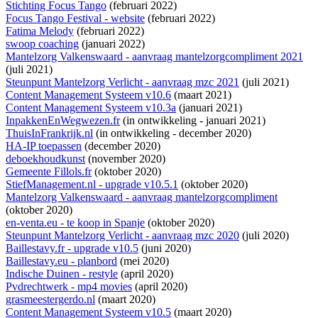
Stichting Focus Tango
(februari 2022)
Focus Tango Festival - website
(februari 2022)
Fatima Melody
(februari 2022)
swoop coaching
(januari 2022)
Mantelzorg Valkenswaard - aanvraag mantelzorgcompliment 2021
(juli 2021)
Steunpunt Mantelzorg Verlicht - aanvraag mzc 2021
(juli 2021)
Content Management Systeem v10.6
(maart 2021)
Content Management Systeem v10.3a
(januari 2021)
InpakkenEnWegwezen.fr
(
in ontwikkeling
- januari 2021)
ThuisInFrankrijk.nl
(
in ontwikkeling
- december 2020)
HA-IP toepassen
(december 2020)
deboekhoudkunst
(november 2020)
Gemeente Fillols.fr
(oktober 2020)
StiefManagement.nl - upgrade v10.5.1
(oktober 2020)
Mantelzorg Valkenswaard - aanvraag mantelzorgcompliment
(oktober 2020)
en-venta.eu - te koop in Spanje
(oktober 2020)
Steunpunt Mantelzorg Verlicht - aanvraag mzc 2020
(juli 2020)
Baillestavy.fr - upgrade v10.5
(juni 2020)
Baillestavy.eu - planbord
(mei 2020)
Indische Duinen - restyle
(april 2020)
Pvdrechtwerk - mp4 movies
(april 2020)
grasmeestergerdo.nl
(maart 2020)
Content Management Systeem v10.5
(maart 2020)