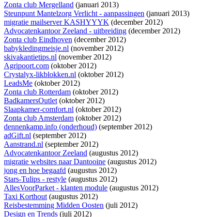
Zonta club Mergelland
(januari 2013)
Steunpunt Mantelzorg Verlicht - aanpassingen
(januari 2013)
migratie mailserver KASHYYYK
(december 2012)
Advocatenkantoor Zeeland - uitbreiding
(december 2012)
Zonta club Eindhoven
(december 2012)
babykledingmeisje.nl
(november 2012)
skivakantietips.nl
(november 2012)
Agripoort.com
(oktober 2012)
Crystalyx-likblokken.nl
(oktober 2012)
LeadsMe
(oktober 2012)
Zonta club Rotterdam
(oktober 2012)
BadkamersOutlet
(oktober 2012)
Slaapkamer-comfort.nl
(oktober 2012)
Zonta club Amsterdam
(oktober 2012)
dennenkamp.info (onderhoud)
(september 2012)
adGift.nl
(september 2012)
Aanstrand.nl
(september 2012)
Advocatenkantoor Zeeland
(augustus 2012)
migratie websites naar Dantooine
(augustus 2012)
jong en hoe begaafd
(augustus 2012)
Stars-Tulips - restyle
(augustus 2012)
AllesVoorParket - klanten module
(augustus 2012)
Taxi Korthout
(augustus 2012)
Reisbestemming Midden Oosten
(juli 2012)
Design en Trends
(juli 2012)