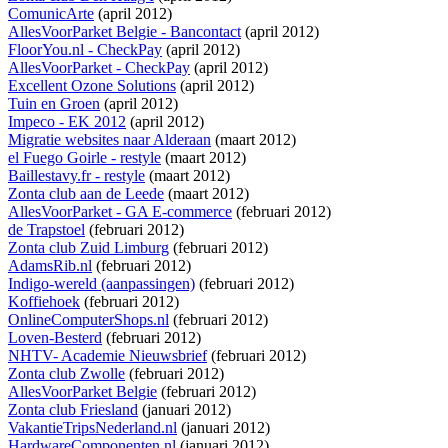
ComunicArte
(april 2012)
AllesVoorParket Belgie - Bancontact
(april 2012)
FloorYou.nl - CheckPay
(april 2012)
AllesVoorParket - CheckPay
(april 2012)
Excellent Ozone Solutions
(april 2012)
Tuin en Groen
(april 2012)
Impeco - EK 2012
(april 2012)
Migratie websites naar Alderaan
(maart 2012)
el Fuego Goirle - restyle
(maart 2012)
Baillestavy.fr - restyle
(maart 2012)
Zonta club aan de Leede
(maart 2012)
AllesVoorParket - GA E-commerce
(februari 2012)
de Trapstoel
(februari 2012)
Zonta club Zuid Limburg
(februari 2012)
AdamsRib.nl
(februari 2012)
Indigo-wereld (aanpassingen)
(februari 2012)
Koffiehoek
(februari 2012)
OnlineComputerShops.nl
(februari 2012)
Loven-Besterd
(februari 2012)
NHTV- Academie Nieuwsbrief
(februari 2012)
Zonta club Zwolle
(februari 2012)
AllesVoorParket Belgie
(februari 2012)
Zonta club Friesland
(januari 2012)
VakantieTripsNederland.nl
(januari 2012)
HardwareComponenten.nl
(januari 2012)