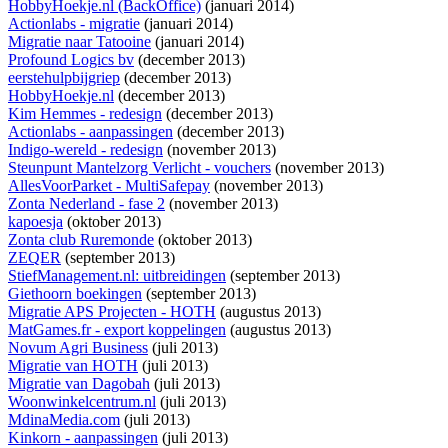
HobbyHoekje.nl (BackOffice)
(januari 2014)
Actionlabs - migratie
(januari 2014)
Migratie naar Tatooine
(januari 2014)
Profound Logics bv
(december 2013)
eerstehulpbijgriep
(december 2013)
HobbyHoekje.nl
(december 2013)
Kim Hemmes - redesign
(december 2013)
Actionlabs - aanpassingen
(december 2013)
Indigo-wereld - redesign
(november 2013)
Steunpunt Mantelzorg Verlicht - vouchers
(november 2013)
AllesVoorParket - MultiSafepay
(november 2013)
Zonta Nederland - fase 2
(november 2013)
kapoesja
(oktober 2013)
Zonta club Ruremonde
(oktober 2013)
ZEQER
(september 2013)
StiefManagement.nl: uitbreidingen
(september 2013)
Giethoorn boekingen
(september 2013)
Migratie APS Projecten - HOTH
(augustus 2013)
MatGames.fr - export koppelingen
(augustus 2013)
Novum Agri Business
(juli 2013)
Migratie van HOTH
(juli 2013)
Migratie van Dagobah
(juli 2013)
Woonwinkelcentrum.nl
(juli 2013)
MdinaMedia.com
(juli 2013)
Kinkorn - aanpassingen
(juli 2013)