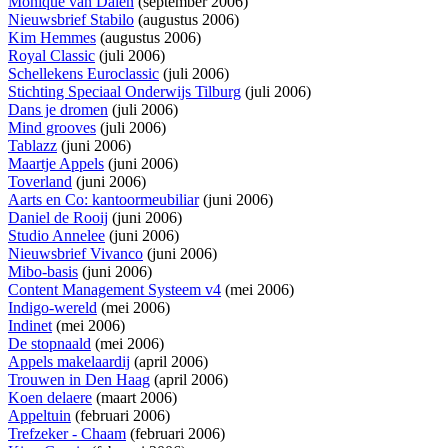
Monique van Dalen
(september 2006)
Nieuwsbrief Stabilo
(augustus 2006)
Kim Hemmes
(augustus 2006)
Royal Classic
(juli 2006)
Schellekens Euroclassic
(juli 2006)
Stichting Speciaal Onderwijs Tilburg
(juli 2006)
Dans je dromen
(juli 2006)
Mind grooves
(juli 2006)
Tablazz
(juni 2006)
Maartje Appels
(juni 2006)
Toverland
(juni 2006)
Aarts en Co: kantoormeubiliar
(juni 2006)
Daniel de Rooij
(juni 2006)
Studio Annelee
(juni 2006)
Nieuwsbrief Vivanco
(juni 2006)
Mibo-basis
(juni 2006)
Content Management Systeem v4
(mei 2006)
Indigo-wereld
(mei 2006)
Indinet
(mei 2006)
De stopnaald
(mei 2006)
Appels makelaardij
(april 2006)
Trouwen in Den Haag
(april 2006)
Koen delaere
(maart 2006)
Appeltuin
(februari 2006)
Trefzeker - Chaam
(februari 2006)