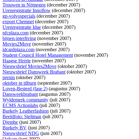
Trouwen in Nijmegen
(december 2007)
Urenregistratie Innoflow
(december 2007)
gp-volvospecials
(december 2007)
export Chemnet
(december 2007)
Urenregistratie Idae
(december 2007)
nfcplaza.com
(december 2007)
bijnen-interliving
(november 2007)
Movies2Move
(november 2007)
idcardplaza.com
(november 2007)
Student Council Hotel Management
(november 2007)
Haagse Herrie
(november 2007)
Nieuwsbrief Movies2Move
(oktober 2007)
Nieuwsbrief Dansweek Brabant
(oktober 2007)
preniq
(oktober 2007)
oktober in tilburg
(september 2007)
Loven-Besterd (fase 2)
(augustus 2007)
Dansweekbrabant
(augustus 2007)
Wyldemerk community
(juli 2007)
ECMS Actionlabs
(juli 2007)
Burkely Leatherfashion
(juli 2007)
Beeldfoto: Steltman
(juli 2007)
Djembe
(juni 2007)
Burkely BV
(juni 2007)
Nieuwsbrief NDG
(juni 2007)
Ogham
(juni 2007)