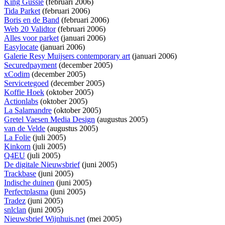
King Gussie
(februari 2006)
Tida Parket
(februari 2006)
Boris en de Band
(februari 2006)
Web 20 Validtor
(februari 2006)
Alles voor parket
(januari 2006)
Easylocate
(januari 2006)
Galerie Resy Muijsers contemporary art
(januari 2006)
Securedpayment
(december 2005)
xCodim
(december 2005)
Servicetegoed
(december 2005)
Koffie Hoek
(oktober 2005)
Actionlabs
(oktober 2005)
La Salamandre
(oktober 2005)
Gretel Vaesen Media Design
(augustus 2005)
van de Velde
(augustus 2005)
La Folie
(juli 2005)
Kinkorn
(juli 2005)
Q4EU
(juli 2005)
De digitale Nieuwsbrief
(juni 2005)
Trackbase
(juni 2005)
Indische duinen
(juni 2005)
Perfectplasma
(juni 2005)
Tradez
(juni 2005)
snlclan
(juni 2005)
Nieuwsbrief Wijnhuis.net
(mei 2005)