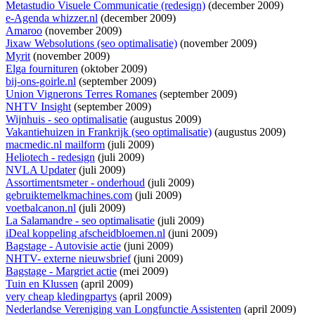
Metastudio Visuele Communicatie (redesign)
(december 2009)
e-Agenda whizzer.nl
(december 2009)
Amaroo
(november 2009)
Jixaw Websolutions (seo optimalisatie)
(november 2009)
Myrit
(november 2009)
Elga fournituren
(oktober 2009)
bij-ons-goirle.nl
(september 2009)
Union Vignerons Terres Romanes
(september 2009)
NHTV Insight
(september 2009)
Wijnhuis - seo optimalisatie
(augustus 2009)
Vakantiehuizen in Frankrijk (seo optimalisatie)
(augustus 2009)
macmedic.nl mailform
(juli 2009)
Heliotech - redesign
(juli 2009)
NVLA Updater
(juli 2009)
Assortimentsmeter - onderhoud
(juli 2009)
gebruiktemelkmachines.com
(juli 2009)
voetbalcanon.nl
(juli 2009)
La Salamandre - seo optimalisatie
(juli 2009)
iDeal koppeling afscheidbloemen.nl
(juni 2009)
Bagstage - Autovisie actie
(juni 2009)
NHTV- externe nieuwsbrief
(juni 2009)
Bagstage - Margriet actie
(mei 2009)
Tuin en Klussen
(april 2009)
very cheap kledingpartys
(april 2009)
Nederlandse Vereniging van Longfunctie Assistenten
(april 2009)