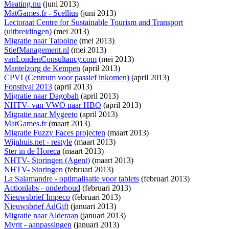
Meating.nu
(juni 2013)
MatGames.fr - Scellius
(juni 2013)
Lectoraat Centre for Sustainable Tourism and Transport
(uitbreidingen)
(mei 2013)
Migratie naar Tatooine
(mei 2013)
StiefManagement.nl
(mei 2013)
vanLondenConsultancy.com
(mei 2013)
Mantelzorg de Kempen
(april 2013)
CPVI (Centrum voor passief inkomen)
(april 2013)
Fonstival 2013
(april 2013)
Migratie naar Dagobah
(april 2013)
NHTV- van VWO naar HBO
(april 2013)
Migratie naar Mygeeto
(april 2013)
MatGames.fr
(maart 2013)
Migratie Fuzzy Faces projecten
(maart 2013)
Wijnhuis.net - restyle
(maart 2013)
Ster in de Horeca
(maart 2013)
NHTV- Storingen (Agent)
(maart 2013)
NHTV- Storingen
(februari 2013)
La Salamandre - optimalisatie voor tablets
(februari 2013)
Actionlabs - onderhoud
(februari 2013)
Nieuwsbrief Impeco
(februari 2013)
Nieuwsbrief AdGift
(januari 2013)
Migratie naar Alderaan
(januari 2013)
Myrit - aanpassingen
(januari 2013)