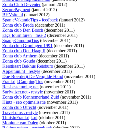
Zonta Club Deventer
(januari 2012)
SecurePayment
(januari 2012)
BHVsite.nl
(januari 2012)
SpanjeVakantieTips - feedback
(januari 2012)
Zonta club Breda
(december 2011)
Zonta club Den Bosch
(december 2011)
Elga fournituren - fase 2
(december 2011)
SpanjeCampingTips
(december 2011)
Zonta club Groningen 1991
(december 2011)
Zonta club Den Haag II
(december 2011)
Zonta club Arnhem
(december 2011)
Zonta club Gouda
(december 2011)
Kerstkaart Bakhus Reisburo
(december 2011)
Appeltuin.nl - restyle
(december 2011)
Doe Boerderij De Vergulde Hand
(november 2011)
FrankrijkCampingTips
(november 2011)
Reisbestemming.net
(november 2011)
Surfwijzer.net - restyle
(november 2011)
Zonta club Kennemerland Zuid
(november 2011)
Hintz - seo optimalisatie
(november 2011)
Zonta club Utrecht
(november 2011)
Travel-plus : restyle
(november 2011)
ThuisInFrankrijk.nl
(oktober 2011)
Monique van Dalen
(oktober 2011)
Bakhus reizen - gastenboek
(oktober 2011)