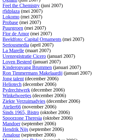
Feel the Chemistry
(juni 2007)
rfidplaza
(mei 2007)
Lokomo
(mei 2007)
Probase
(mei 2007)
Puurgroen
(mei 2007)
Flor de Amor
(mei 2007)
Beeldfoto: Capital Ornaments
(mei 2007)
Seriousmedia
(april 2007)
La Marelle
(maart 2007)
Urenregistratie Cicero
(januari 2007)
Loven Besterd
(januari 2007)
Kinderopvang Brummen
(januari 2007)
Ron Timmermans Makelaardij
(januari 2007)
Jong talent
(december 2006)
Heliotech
(december 2006)
Pvdrechtwerk
(december 2006)
Winkelweetjes
(december 2006)
Ziekte Verzuimadvies
(december 2006)
Atelier66
(november 2006)
Sinds 1965, Bistro
(oktober 2006)
Spoorzone Theresia
(oktober 2006)
Mandoer
(september 2006)
Hendrik Nijs
(september 2006)
Amalour
(september 2006)