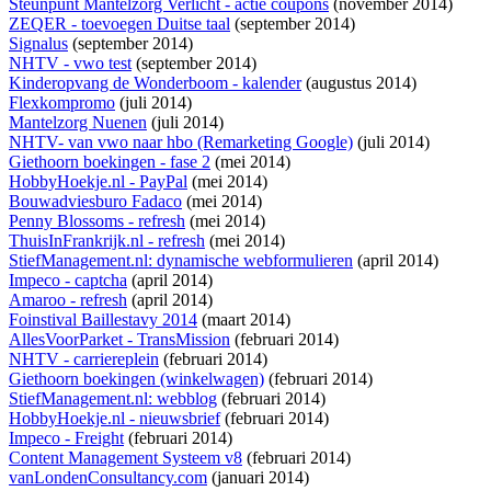
Steunpunt Mantelzorg Verlicht - actie coupons
(november 2014)
ZEQER - toevoegen Duitse taal
(september 2014)
Signalus
(september 2014)
NHTV - vwo test
(september 2014)
Kinderopvang de Wonderboom - kalender
(augustus 2014)
Flexkompromo
(juli 2014)
Mantelzorg Nuenen
(juli 2014)
NHTV- van vwo naar hbo (Remarketing Google)
(juli 2014)
Giethoorn boekingen - fase 2
(mei 2014)
HobbyHoekje.nl - PayPal
(mei 2014)
Bouwadviesburo Fadaco
(mei 2014)
Penny Blossoms - refresh
(mei 2014)
ThuisInFrankrijk.nl - refresh
(mei 2014)
StiefManagement.nl: dynamische webformulieren
(april 2014)
Impeco - captcha
(april 2014)
Amaroo - refresh
(april 2014)
Foinstival Baillestavy 2014
(maart 2014)
AllesVoorParket - TransMission
(februari 2014)
NHTV - carriereplein
(februari 2014)
Giethoorn boekingen (winkelwagen)
(februari 2014)
StiefManagement.nl: webblog
(februari 2014)
HobbyHoekje.nl - nieuwsbrief
(februari 2014)
Impeco - Freight
(februari 2014)
Content Management Systeem v8
(februari 2014)
vanLondenConsultancy.com
(januari 2014)