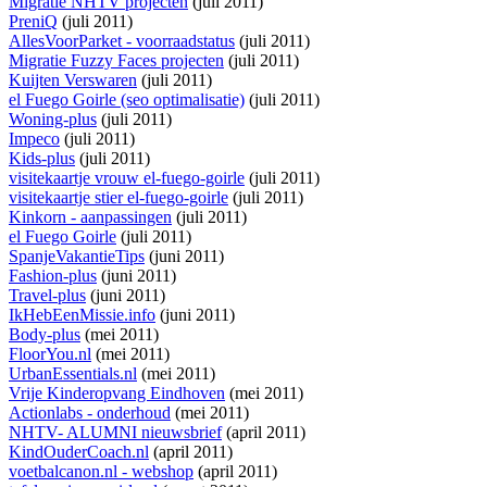
Migratie NHTV projecten
(juli 2011)
PreniQ
(juli 2011)
AllesVoorParket - voorraadstatus
(juli 2011)
Migratie Fuzzy Faces projecten
(juli 2011)
Kuijten Verswaren
(juli 2011)
el Fuego Goirle (seo optimalisatie)
(juli 2011)
Woning-plus
(juli 2011)
Impeco
(juli 2011)
Kids-plus
(juli 2011)
visitekaartje vrouw el-fuego-goirle
(juli 2011)
visitekaartje stier el-fuego-goirle
(juli 2011)
Kinkorn - aanpassingen
(juli 2011)
el Fuego Goirle
(juli 2011)
SpanjeVakantieTips
(juni 2011)
Fashion-plus
(juni 2011)
Travel-plus
(juni 2011)
IkHebEenMissie.info
(juni 2011)
Body-plus
(mei 2011)
FloorYou.nl
(mei 2011)
UrbanEssentials.nl
(mei 2011)
Vrije Kinderopvang Eindhoven
(mei 2011)
Actionlabs - onderhoud
(mei 2011)
NHTV- ALUMNI nieuwsbrief
(april 2011)
KindOuderCoach.nl
(april 2011)
voetbalcanon.nl - webshop
(april 2011)