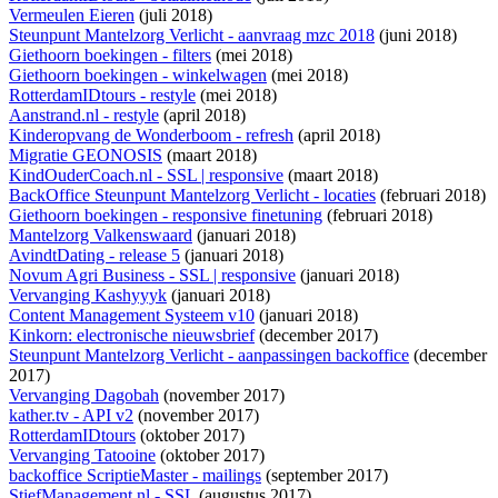
Vermeulen Eieren
(juli 2018)
Steunpunt Mantelzorg Verlicht - aanvraag mzc 2018
(juni 2018)
Giethoorn boekingen - filters
(mei 2018)
Giethoorn boekingen - winkelwagen
(mei 2018)
RotterdamIDtours - restyle
(mei 2018)
Aanstrand.nl - restyle
(april 2018)
Kinderopvang de Wonderboom - refresh
(april 2018)
Migratie GEONOSIS
(maart 2018)
KindOuderCoach.nl - SSL | responsive
(maart 2018)
BackOffice Steunpunt Mantelzorg Verlicht - locaties
(februari 2018)
Giethoorn boekingen - responsive finetuning
(februari 2018)
Mantelzorg Valkenswaard
(januari 2018)
AvindtDating - release 5
(januari 2018)
Novum Agri Business - SSL | responsive
(januari 2018)
Vervanging Kashyyyk
(januari 2018)
Content Management Systeem v10
(januari 2018)
Kinkorn: electronische nieuwsbrief
(december 2017)
Steunpunt Mantelzorg Verlicht - aanpassingen backoffice
(december
2017)
Vervanging Dagobah
(november 2017)
kather.tv - API v2
(november 2017)
RotterdamIDtours
(oktober 2017)
Vervanging Tatooine
(oktober 2017)
backoffice ScriptieMaster - mailings
(september 2017)
StiefManagement.nl - SSL
(augustus 2017)