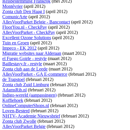
Reisbestemming Frankrijk
(mei 2012)
Montévrier
(april 2012)
Zonta club Den Haag I
(april 2012)
ComunicArte
(april 2012)
AllesVoorParket Belgie - Bancontact
(april 2012)
FloorYou.nl - CheckPay
(april 2012)
AllesVoorParket - CheckPay
(april 2012)
Excellent Ozone Solutions
(april 2012)
Tuin en Groen
(april 2012)
Impeco - EK 2012
(april 2012)
Migratie websites naar Alderaan
(maart 2012)
el Fuego Goirle - restyle
(maart 2012)
Baillestavy.fr - restyle
(maart 2012)
Zonta club aan de Leede
(maart 2012)
AllesVoorParket - GA E-commerce
(februari 2012)
de Trapstoel
(februari 2012)
Zonta club Zuid Limburg
(februari 2012)
AdamsRib.nl
(februari 2012)
Indigo-wereld (aanpassingen)
(februari 2012)
Koffiehoek
(februari 2012)
OnlineComputerShops.nl
(februari 2012)
Loven-Besterd
(februari 2012)
NHTV- Academie Nieuwsbrief
(februari 2012)
Zonta club Zwolle
(februari 2012)
AllesVoorParket Belgie
(februari 2012)