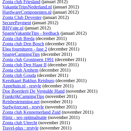
Zonta club Friesland
(januari 2012)
VakantieTripsNederland.nl
(januari 2012)
HardwareComponenten.nl
(januari 2012)
Zonta Club Deventer
(januari 2012)
SecurePayment
(januari 2012)
BHVsite.nl
(januari 2012)
SpanjeVakantieTips - feedback
(januari 2012)
Zonta club Breda
(december 2011)
Zonta club Den Bosch
(december 2011)
Elga fournituren - fase 2
(december 2011)
SpanjeCampingTips
(december 2011)
Zonta club Groningen 1991
(december 2011)
Zonta club Den Haag II
(december 2011)
Zonta club Arnhem
(december 2011)
Zonta club Gouda
(december 2011)
Kerstkaart Bakhus Reisburo
(december 2011)
Appeltuin.nl - restyle
(december 2011)
Doe Boerderij De Vergulde Hand
(november 2011)
FrankrijkCampingTips
(november 2011)
Reisbestemming.net
(november 2011)
Surfwijzer.net - restyle
(november 2011)
Zonta club Kennemerland Zuid
(november 2011)
Hintz - seo optimalisatie
(november 2011)
Zonta club Utrecht
(november 2011)
Travel-plus : restyle
(november 2011)