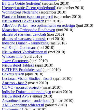
Bij Ons Goirle (redesign)
(september 2010)
Urenregistratie Cicero (onderhoud)
(september 2010)
Woningzorg Nederland
(september 2010)
Plant een boom (sponsor project)
(september 2010)
Nieuwsbrief Bakhus reizen
(juli 2010)
AllesVoorParket - seo optimalisatie en redesign
(juni 2010)
Maatschap Orthopedie Eindhoven
(juni 2010)
planets of starwars: dagobah
(mei 2010)
planets of starwars: geonosis
(mei 2010)
Indische Duinen - aanmelding
(mei 2010)
v.d. Kuijl - Oerlemans
(mei 2010)
Nieuwsbrief Voetbalcanon.nl
(mei 2010)
Whizzer-Info
(april 2010)
Jixaw Customers
(april 2010)
Nieuwsbrief Tablazz
(april 2010)
KATHER Produkties vof
(april 2010)
Bakhus reizen
(april 2010)
Lectoraat Visitor Studies - fase 2
(april 2010)
Amaroo - fase 2
(maart 2010)
COVO (sponsor project)
(maart 2010)
Indische Duinen - uitbreidingen
(maart 2010)
Nieuwsbrief AVP
(januari 2010)
Assortimentsmeter - onderhoud
(januari 2010)
XML koppeling whizzer.nl
(januari 2010)
Challenger 11
(januari 2010)