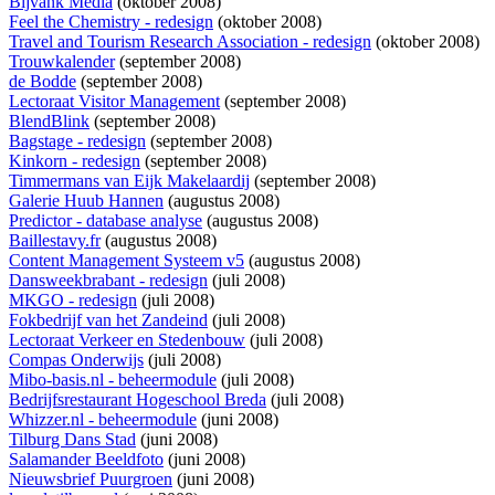
Bijvank Media
(oktober 2008)
Feel the Chemistry - redesign
(oktober 2008)
Travel and Tourism Research Association - redesign
(oktober 2008)
Trouwkalender
(september 2008)
de Bodde
(september 2008)
Lectoraat Visitor Management
(september 2008)
BlendBlink
(september 2008)
Bagstage - redesign
(september 2008)
Kinkorn - redesign
(september 2008)
Timmermans van Eijk Makelaardij
(september 2008)
Galerie Huub Hannen
(augustus 2008)
Predictor - database analyse
(augustus 2008)
Baillestavy.fr
(augustus 2008)
Content Management Systeem v5
(augustus 2008)
Dansweekbrabant - redesign
(juli 2008)
MKGO - redesign
(juli 2008)
Fokbedrijf van het Zandeind
(juli 2008)
Lectoraat Verkeer en Stedenbouw
(juli 2008)
Compas Onderwijs
(juli 2008)
Mibo-basis.nl - beheermodule
(juli 2008)
Bedrijfsrestaurant Hogeschool Breda
(juli 2008)
Whizzer.nl - beheermodule
(juni 2008)
Tilburg Dans Stad
(juni 2008)
Salamander Beeldfoto
(juni 2008)
Nieuwsbrief Puurgroen
(juni 2008)