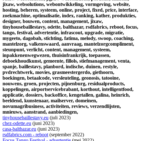
jixaw,
websolutions,
webontwikkeling,
vormgeving,
website,
hosting,
beheren,
systeem,
online,
project,
fixed,
price,
interface,
zoekmachine,
optimalisatie,
index,
ranking,
kather,
produkties,
designer,
bouwen,
content,
management,
jixaw,
tinyhousebaillestavy,
odette,
balthazar,
rsdfabrics,
reboot,
focus,
tango,
festival,
advertentie,
infrascout,
upgrade,
migratie,
mygeeto,
dagobah,
stichting,
fatima,
melody,
swoop,
coaching,
mantelzorg,
valkenswaard,
aanvraag,
mantelzorgcompliment,
steunpunt,
verlicht,
content,
management,
systeem,
inpakkenenwegwezen,
thuisinfrankrijk,
toepassen,
deboekhoudkunst,
gemeente,
fillols,
stiefmanagement,
venta,
spanje,
baillestavy,
planbord,
indische,
duinen,
restyle,
pvdrechtwerk,
movies,
grasmeestergerdo,
giethoorn,
boekingen,
betaalcode,
versleuteling,
geonosis,
tatooine,
nouwens,
groen,
projecten,
pijnenburg,
residualproducts,
koppelingen,
airportservicebrabant,
korthout,
intelligentfood,
applicatie,
dossiers,
backoffice,
kengetallen,
galina,
heinrich,
beeldend,
kunstenaar,
mailserver,
domeinen,
novumagribusiness,
activiteiten,
reviews,
verzendlijsten,
mnieuws,
aanstrand,
aanbiedingen,
tinyhousebaillestavy.eu
(juli 2023)
chez-odette.eu
(juni 2023)
casa-balthazar.eu
(juni 2023)
rsdfabrics.com - reboot
(september 2022)
Focus Tango Festival - advertentie
(mei 2022)