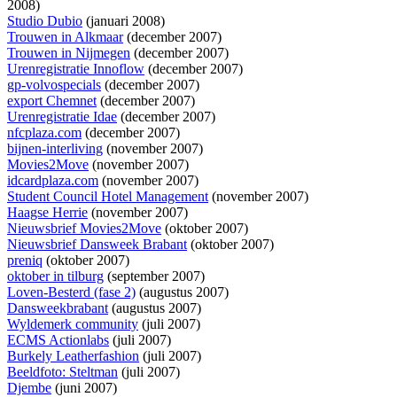
2008)
Studio Dubio
(januari 2008)
Trouwen in Alkmaar
(december 2007)
Trouwen in Nijmegen
(december 2007)
Urenregistratie Innoflow
(december 2007)
gp-volvospecials
(december 2007)
export Chemnet
(december 2007)
Urenregistratie Idae
(december 2007)
nfcplaza.com
(december 2007)
bijnen-interliving
(november 2007)
Movies2Move
(november 2007)
idcardplaza.com
(november 2007)
Student Council Hotel Management
(november 2007)
Haagse Herrie
(november 2007)
Nieuwsbrief Movies2Move
(oktober 2007)
Nieuwsbrief Dansweek Brabant
(oktober 2007)
preniq
(oktober 2007)
oktober in tilburg
(september 2007)
Loven-Besterd (fase 2)
(augustus 2007)
Dansweekbrabant
(augustus 2007)
Wyldemerk community
(juli 2007)
ECMS Actionlabs
(juli 2007)
Burkely Leatherfashion
(juli 2007)
Beeldfoto: Steltman
(juli 2007)
Djembe
(juni 2007)