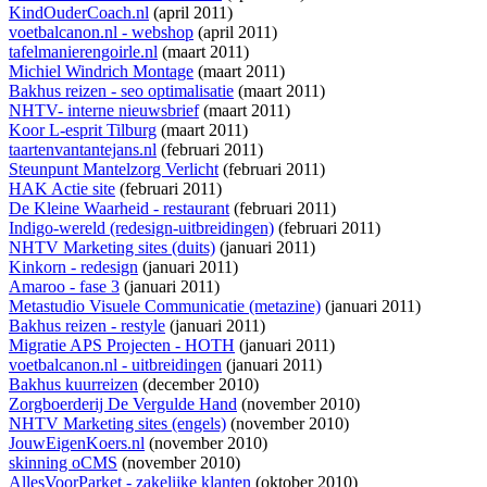
KindOuderCoach.nl
(april 2011)
voetbalcanon.nl - webshop
(april 2011)
tafelmanierengoirle.nl
(maart 2011)
Michiel Windrich Montage
(maart 2011)
Bakhus reizen - seo optimalisatie
(maart 2011)
NHTV- interne nieuwsbrief
(maart 2011)
Koor L-esprit Tilburg
(maart 2011)
taartenvantantejans.nl
(februari 2011)
Steunpunt Mantelzorg Verlicht
(februari 2011)
HAK Actie site
(februari 2011)
De Kleine Waarheid - restaurant
(februari 2011)
Indigo-wereld (redesign-uitbreidingen)
(februari 2011)
NHTV Marketing sites (duits)
(januari 2011)
Kinkorn - redesign
(januari 2011)
Amaroo - fase 3
(januari 2011)
Metastudio Visuele Communicatie (metazine)
(januari 2011)
Bakhus reizen - restyle
(januari 2011)
Migratie APS Projecten - HOTH
(januari 2011)
voetbalcanon.nl - uitbreidingen
(januari 2011)
Bakhus kuurreizen
(december 2010)
Zorgboerderij De Vergulde Hand
(november 2010)
NHTV Marketing sites (engels)
(november 2010)
JouwEigenKoers.nl
(november 2010)
skinning oCMS
(november 2010)
AllesVoorParket - zakelijke klanten
(oktober 2010)