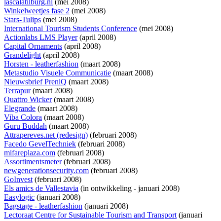
lascalatilburg.nl
(mei 2008)
Winkelweetjes fase 2
(mei 2008)
Stars-Tulips
(mei 2008)
International Tourism Students Conference
(mei 2008)
Actionlabs LMS Player
(april 2008)
Capital Ornaments
(april 2008)
Grandelight
(april 2008)
Horsten - leatherfashion
(maart 2008)
Metastudio Visuele Communicatie
(maart 2008)
Nieuwsbrief PreniQ
(maart 2008)
Terrapur
(maart 2008)
Quattro Wicker
(maart 2008)
Elegrande
(maart 2008)
Viba Colora
(maart 2008)
Guru Buddah
(maart 2008)
Attrapereves.net (redesign)
(februari 2008)
Facedo GevelTechniek
(februari 2008)
mifareplaza.com
(februari 2008)
Assortimentsmeter
(februari 2008)
newgenerationsecurity.com
(februari 2008)
GoInvest
(februari 2008)
Els amics de Vallestavia
(
in ontwikkeling
- januari 2008)
Easylogic
(januari 2008)
Bagstage - leatherfashion
(januari 2008)
Lectoraat Centre for Sustainable Tourism and Transport
(januari