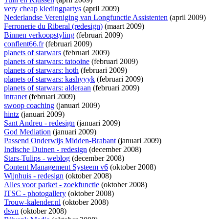
very cheap kledingpartys
(april 2009)
Nederlandse Vereniging van Longfunctie Assistenten
(april 2009)
Ferronerie du Riberal (redesign)
(maart 2009)
Binnen verkoopstyling
(februari 2009)
conflent66.fr
(februari 2009)
planets of starwars
(februari 2009)
planets of starwars: tatooine
(februari 2009)
planets of starwars: hoth
(februari 2009)
planets of starwars: kashyyyk
(februari 2009)
planets of starwars: alderaan
(februari 2009)
intranet
(februari 2009)
swoop coaching
(januari 2009)
hintz
(januari 2009)
Sant Andreu - redesign
(januari 2009)
God Mediation
(januari 2009)
Passend Onderwijs Midden-Brabant
(januari 2009)
Indische Duinen - redesign
(december 2008)
Stars-Tulips - weblog
(december 2008)
Content Management Systeem v6
(oktober 2008)
Wijnhuis - redesign
(oktober 2008)
Alles voor parket - zoekfunctie
(oktober 2008)
ITSC - photogallery
(oktober 2008)
Trouw-kalender.nl
(oktober 2008)
dsvn
(oktober 2008)