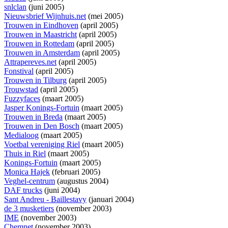
snlclan
(juni 2005)
Nieuwsbrief Wijnhuis.net
(mei 2005)
Trouwen in Eindhoven
(april 2005)
Trouwen in Maastricht
(april 2005)
Trouwen in Rottedam
(april 2005)
Trouwen in Amsterdam
(april 2005)
Attrapereves.net
(april 2005)
Fonstival
(april 2005)
Trouwen in Tilburg
(april 2005)
Trouwstad
(april 2005)
Fuzzyfaces
(maart 2005)
Jasper Konings-Fortuin
(maart 2005)
Trouwen in Breda
(maart 2005)
Trouwen in Den Bosch
(maart 2005)
Medialoog
(maart 2005)
Voetbal vereniging Riel
(maart 2005)
Thuis in Riel
(maart 2005)
Konings-Fortuin
(maart 2005)
Monica Hajek
(februari 2005)
Veghel-centrum
(augustus 2004)
DAF trucks
(juni 2004)
Sant Andreu - Baillestavy
(januari 2004)
de 3 musketiers
(november 2003)
IME
(november 2003)
Chemnet
(november 2003)