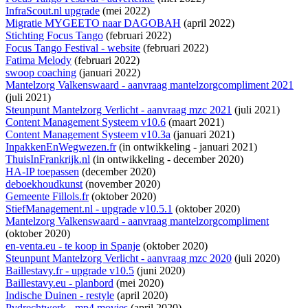
InfraScout.nl upgrade
(mei 2022)
Migratie MYGEETO naar DAGOBAH
(april 2022)
Stichting Focus Tango
(februari 2022)
Focus Tango Festival - website
(februari 2022)
Fatima Melody
(februari 2022)
swoop coaching
(januari 2022)
Mantelzorg Valkenswaard - aanvraag mantelzorgcompliment 2021
(juli 2021)
Steunpunt Mantelzorg Verlicht - aanvraag mzc 2021
(juli 2021)
Content Management Systeem v10.6
(maart 2021)
Content Management Systeem v10.3a
(januari 2021)
InpakkenEnWegwezen.fr
(
in ontwikkeling
- januari 2021)
ThuisInFrankrijk.nl
(
in ontwikkeling
- december 2020)
HA-IP toepassen
(december 2020)
deboekhoudkunst
(november 2020)
Gemeente Fillols.fr
(oktober 2020)
StiefManagement.nl - upgrade v10.5.1
(oktober 2020)
Mantelzorg Valkenswaard - aanvraag mantelzorgcompliment
(oktober 2020)
en-venta.eu - te koop in Spanje
(oktober 2020)
Steunpunt Mantelzorg Verlicht - aanvraag mzc 2020
(juli 2020)
Baillestavy.fr - upgrade v10.5
(juni 2020)
Baillestavy.eu - planbord
(mei 2020)
Indische Duinen - restyle
(april 2020)
Pvdrechtwerk - mp4 movies
(april 2020)