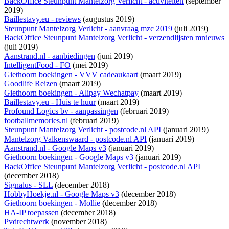
BackOffice Steunpunt Mantelzorg Verlicht - activiteiten
(september
2019)
Baillestavy.eu - reviews
(augustus 2019)
Steunpunt Mantelzorg Verlicht - aanvraag mzc 2019
(juli 2019)
BackOffice Steunpunt Mantelzorg Verlicht - verzendlijsten mnieuws
(juli 2019)
Aanstrand.nl - aanbiedingen
(juni 2019)
IntelligentFood - FO
(mei 2019)
Giethoorn boekingen - VVV cadeaukaart
(maart 2019)
Goodlife Reizen
(maart 2019)
Giethoorn boekingen - Alipay Wechatpay
(maart 2019)
Baillestavy.eu - Huis te huur
(maart 2019)
Profound Logics bv - aanpassingen
(februari 2019)
footballmemories.nl
(februari 2019)
Steunpunt Mantelzorg Verlicht - postcode.nl API
(januari 2019)
Mantelzorg Valkenswaard - postcode.nl API
(januari 2019)
Aanstrand.nl - Google Maps v3
(januari 2019)
Giethoorn boekingen - Google Maps v3
(januari 2019)
BackOffice Steunpunt Mantelzorg Verlicht - postcode.nl API
(december 2018)
Signalus - SLL
(december 2018)
HobbyHoekje.nl - Google Maps v3
(december 2018)
Giethoorn boekingen - Mollie
(december 2018)
HA-IP toepassen
(december 2018)
Pvdrechtwerk
(november 2018)