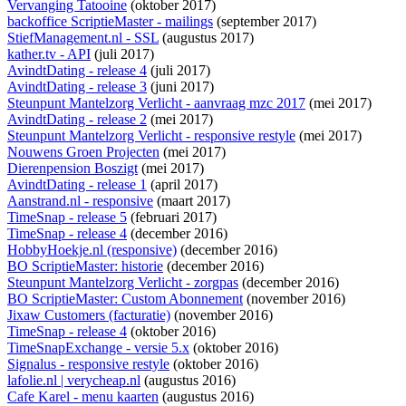
Vervanging Tatooine
(oktober 2017)
backoffice ScriptieMaster - mailings
(september 2017)
StiefManagement.nl - SSL
(augustus 2017)
kather.tv - API
(juli 2017)
AvindtDating - release 4
(juli 2017)
AvindtDating - release 3
(juni 2017)
Steunpunt Mantelzorg Verlicht - aanvraag mzc 2017
(mei 2017)
AvindtDating - release 2
(mei 2017)
Steunpunt Mantelzorg Verlicht - responsive restyle
(mei 2017)
Nouwens Groen Projecten
(mei 2017)
Dierenpension Boszigt
(mei 2017)
AvindtDating - release 1
(april 2017)
Aanstrand.nl - responsive
(maart 2017)
TimeSnap - release 5
(februari 2017)
TimeSnap - release 4
(december 2016)
HobbyHoekje.nl (responsive)
(december 2016)
BO ScriptieMaster: historie
(december 2016)
Steunpunt Mantelzorg Verlicht - zorgpas
(december 2016)
BO ScriptieMaster: Custom Abonnement
(november 2016)
Jixaw Customers (facturatie)
(november 2016)
TimeSnap - release 4
(oktober 2016)
TimeSnapExchange - versie 5.x
(oktober 2016)
Signalus - responsive restyle
(oktober 2016)
lafolie.nl | verycheap.nl
(augustus 2016)
Cafe Karel - menu kaarten
(augustus 2016)