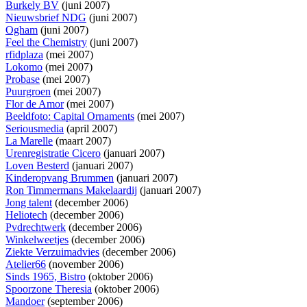
Burkely BV
(juni 2007)
Nieuwsbrief NDG
(juni 2007)
Ogham
(juni 2007)
Feel the Chemistry
(juni 2007)
rfidplaza
(mei 2007)
Lokomo
(mei 2007)
Probase
(mei 2007)
Puurgroen
(mei 2007)
Flor de Amor
(mei 2007)
Beeldfoto: Capital Ornaments
(mei 2007)
Seriousmedia
(april 2007)
La Marelle
(maart 2007)
Urenregistratie Cicero
(januari 2007)
Loven Besterd
(januari 2007)
Kinderopvang Brummen
(januari 2007)
Ron Timmermans Makelaardij
(januari 2007)
Jong talent
(december 2006)
Heliotech
(december 2006)
Pvdrechtwerk
(december 2006)
Winkelweetjes
(december 2006)
Ziekte Verzuimadvies
(december 2006)
Atelier66
(november 2006)
Sinds 1965, Bistro
(oktober 2006)
Spoorzone Theresia
(oktober 2006)
Mandoer
(september 2006)