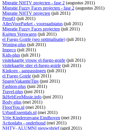
Migratie NHTV projecten - fase 2
(augustus 2011)
Migratie Fuzzy Faces projecten - fase 2
(augustus 2011)
Migratie NHTV projecten
(juli 2011)
PreniQ
(juli 2011)
AllesVoorParket - voorraadstatus
(juli 2011)
Migratie Fuzzy Faces projecten
(juli 2011)
Kuijten Verswaren
(juli 2011)
el Fuego Goirle (seo optimalisatie)
(juli 2011)
Woning-plus
(juli 2011)
Impeco
(juli 2011)
Kids-plus
(juli 2011)
visitekaartje vrouw el-fuego-goirle
(juli 2011)
visitekaartje stier el-fuego-goirle
(juli 2011)
Kinkorn - aanpassingen
(juli 2011)
el Fuego Goirle
(juli 2011)
SpanjeVakantieTips
(juni 2011)
Fashion-plus
(juni 2011)
Travel-plus
(juni 2011)
IkHebEenMissie.info
(juni 2011)
Body-plus
(mei 2011)
FloorYou.nl
(mei 2011)
UrbanEssentials.nl
(mei 2011)
Vrije Kinderopvang Eindhoven
(mei 2011)
Actionlabs - onderhoud
(mei 2011)
NHTV- ALUMNI nieuwsbrief
(april 2011)