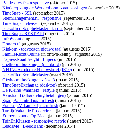
Baillestavy.fr - responsive
(oktober 2015)
Kinderopvang de Wonderboom - aanpassingen
(september 2015)
TimeSnap - SSL
(september 2015)
StiefManagement.nl - responsive
(september 2015)
TimeSnap - release 1
(september 2015)
backoffice ScriptieMaster - fase 2
(september 2015)
TimeSnap - REST API
(augustus 2015)
InfraScout
(augustus 2015)
Donero.nl
(augustus 2015)
Kinkorn - toevoegen nieuwe taal
(augustus 2015)
FamilieRecht Online
(
in ontwikkeling
- augustus 2015)
ExpressRoadFreight - Impeco
(juli 2015)
Giethoorn boekingen (planbord)
(juli 2015)
NHTV- Academie Nieuwsbrief (IE10)
(april 2015)
backoffice ScriptieMaster
(maart 2015)
Giethoorn boekingen - fase 3
(maart 2015)
TimeSnapExchange (desktop)
(februari 2015)
De Kleine Waarheid - restyle
(januari 2015)
Aanstrand (afhandeling betalingen)
(januari 2015)
SpanjeVakantieTips - refresh
(januari 2015)
FrankrijkVakantieTips - refresh
(januari 2015)
TurkijeVakantieTips - refresh
(januari 2015)
Zomervakantie Op Maat
(januari 2015)
TuinEnKlussen - responsive restyle
(januari 2015)
LeadsMe - BeeldBank
(december 2014)