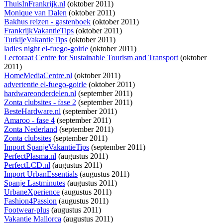
ThuisInFrankrijk.nl
(oktober 2011)
Monique van Dalen
(oktober 2011)
Bakhus reizen - gastenboek
(oktober 2011)
FrankrijkVakantieTips
(oktober 2011)
TurkijeVakantieTips
(oktober 2011)
ladies night el-fuego-goirle
(oktober 2011)
Lectoraat Centre for Sustainable Tourism and Transport
(oktober
2011)
HomeMediaCentre.nl
(oktober 2011)
advertentie el-fuego-goirle
(oktober 2011)
hardwareonderdelen.nl
(september 2011)
Zonta clubsites - fase 2
(september 2011)
BesteHardware.nl
(september 2011)
Amaroo - fase 4
(september 2011)
Zonta Nederland
(september 2011)
Zonta clubsites
(september 2011)
Import SpanjeVakantieTips
(september 2011)
PerfectPlasma.nl
(augustus 2011)
PerfectLCD.nl
(augustus 2011)
Import UrbanEssentials
(augustus 2011)
Spanje Lastminutes
(augustus 2011)
UrbaneXperience
(augustus 2011)
Fashion4Passion
(augustus 2011)
Footwear-plus
(augustus 2011)
Vakantie Mallorca
(augustus 2011)