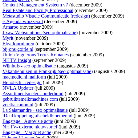
Content Management Systeem v7
(december 2009)
Real Estate and Facility Professional
(december 2009)
Metastudio Visuele Communicatie (redesign)
(december 2009)
e-Agenda whizzer.nl
(december 2009)
Amaroo
(november 2009)
Jixaw Websolutions (seo optimalisatie)
(november 2009)
Myrit
(november 2009)
Elga fournituren
(oktober 2009)
bij-ons-goirle.nl
(september 2009)
Union Vignerons Terres Romanes
(september 2009)
NHTV Insight
(september 2009)
Wijnhuis - seo optimalisatie
(augustus 2009)
Vakantiehuizen in Frankrijk (seo optimalisatie)
(augustus 2009)
macmedic.nl mailform
(juli 2009)
Heliotech - redesign
(juli 2009)
NVLA Updater
(juli 2009)
Assortimentsmeter - onderhoud
(juli 2009)
gebruiktemelkmachines.com
(juli 2009)
voetbalcanon.nl
(juli 2009)
La Salamandre - seo optimalisatie
(juli 2009)
iDeal koppeling afscheidbloemen.nl
(juni 2009)
Bagstage - Autovisie actie
(juni 2009)
NHTV- externe nieuwsbrief
(juni 2009)
Bagstage - Margriet actie
(mei 2009)
Tuin en Klussen
(april 2009)