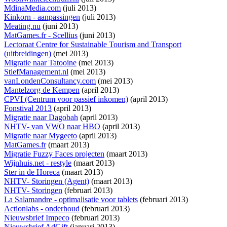
MdinaMedia.com
(juli 2013)
Kinkorn - aanpassingen
(juli 2013)
Meating.nu
(juni 2013)
MatGames.fr - Scellius
(juni 2013)
Lectoraat Centre for Sustainable Tourism and Transport
(uitbreidingen)
(mei 2013)
Migratie naar Tatooine
(mei 2013)
StiefManagement.nl
(mei 2013)
vanLondenConsultancy.com
(mei 2013)
Mantelzorg de Kempen
(april 2013)
CPVI (Centrum voor passief inkomen)
(april 2013)
Fonstival 2013
(april 2013)
Migratie naar Dagobah
(april 2013)
NHTV- van VWO naar HBO
(april 2013)
Migratie naar Mygeeto
(april 2013)
MatGames.fr
(maart 2013)
Migratie Fuzzy Faces projecten
(maart 2013)
Wijnhuis.net - restyle
(maart 2013)
Ster in de Horeca
(maart 2013)
NHTV- Storingen (Agent)
(maart 2013)
NHTV- Storingen
(februari 2013)
La Salamandre - optimalisatie voor tablets
(februari 2013)
Actionlabs - onderhoud
(februari 2013)
Nieuwsbrief Impeco
(februari 2013)
Nieuwsbrief AdGift
(januari 2013)