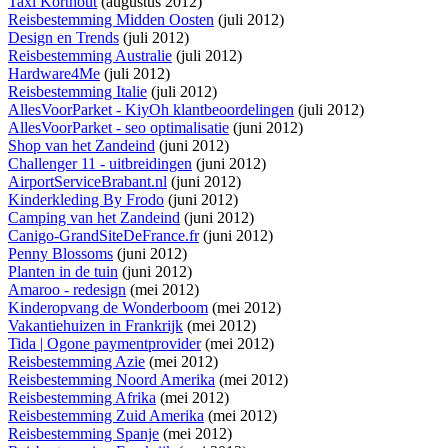
Taxi Korthout
(augustus 2012)
Reisbestemming Midden Oosten
(juli 2012)
Design en Trends
(juli 2012)
Reisbestemming Australie
(juli 2012)
Hardware4Me
(juli 2012)
Reisbestemming Italie
(juli 2012)
AllesVoorParket - KiyOh klantbeoordelingen
(juli 2012)
AllesVoorParket - seo optimalisatie
(juni 2012)
Shop van het Zandeind
(juni 2012)
Challenger 11 - uitbreidingen
(juni 2012)
AirportServiceBrabant.nl
(juni 2012)
Kinderkleding By Frodo
(juni 2012)
Camping van het Zandeind
(juni 2012)
Canigo-GrandSiteDeFrance.fr
(juni 2012)
Penny Blossoms
(juni 2012)
Planten in de tuin
(juni 2012)
Amaroo - redesign
(mei 2012)
Kinderopvang de Wonderboom
(mei 2012)
Vakantiehuizen in Frankrijk
(mei 2012)
Tida | Ogone paymentprovider
(mei 2012)
Reisbestemming Azie
(mei 2012)
Reisbestemming Noord Amerika
(mei 2012)
Reisbestemming Afrika
(mei 2012)
Reisbestemming Zuid Amerika
(mei 2012)
Reisbestemming Spanje
(mei 2012)