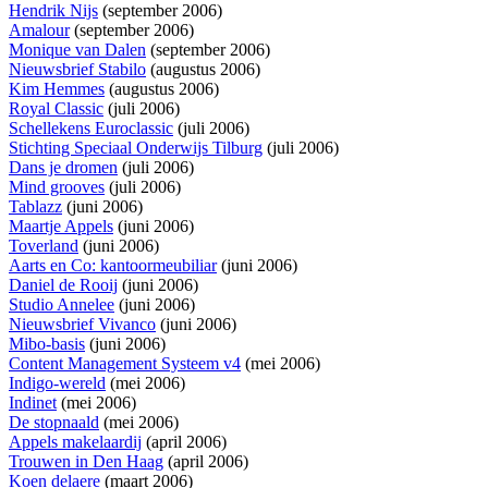
Hendrik Nijs
(september 2006)
Amalour
(september 2006)
Monique van Dalen
(september 2006)
Nieuwsbrief Stabilo
(augustus 2006)
Kim Hemmes
(augustus 2006)
Royal Classic
(juli 2006)
Schellekens Euroclassic
(juli 2006)
Stichting Speciaal Onderwijs Tilburg
(juli 2006)
Dans je dromen
(juli 2006)
Mind grooves
(juli 2006)
Tablazz
(juni 2006)
Maartje Appels
(juni 2006)
Toverland
(juni 2006)
Aarts en Co: kantoormeubiliar
(juni 2006)
Daniel de Rooij
(juni 2006)
Studio Annelee
(juni 2006)
Nieuwsbrief Vivanco
(juni 2006)
Mibo-basis
(juni 2006)
Content Management Systeem v4
(mei 2006)
Indigo-wereld
(mei 2006)
Indinet
(mei 2006)
De stopnaald
(mei 2006)
Appels makelaardij
(april 2006)
Trouwen in Den Haag
(april 2006)
Koen delaere
(maart 2006)