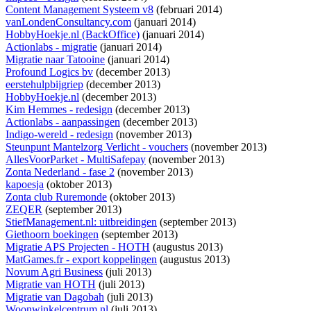
Content Management Systeem v8
(februari 2014)
vanLondenConsultancy.com
(januari 2014)
HobbyHoekje.nl (BackOffice)
(januari 2014)
Actionlabs - migratie
(januari 2014)
Migratie naar Tatooine
(januari 2014)
Profound Logics bv
(december 2013)
eerstehulpbijgriep
(december 2013)
HobbyHoekje.nl
(december 2013)
Kim Hemmes - redesign
(december 2013)
Actionlabs - aanpassingen
(december 2013)
Indigo-wereld - redesign
(november 2013)
Steunpunt Mantelzorg Verlicht - vouchers
(november 2013)
AllesVoorParket - MultiSafepay
(november 2013)
Zonta Nederland - fase 2
(november 2013)
kapoesja
(oktober 2013)
Zonta club Ruremonde
(oktober 2013)
ZEQER
(september 2013)
StiefManagement.nl: uitbreidingen
(september 2013)
Giethoorn boekingen
(september 2013)
Migratie APS Projecten - HOTH
(augustus 2013)
MatGames.fr - export koppelingen
(augustus 2013)
Novum Agri Business
(juli 2013)
Migratie van HOTH
(juli 2013)
Migratie van Dagobah
(juli 2013)
Woonwinkelcentrum.nl
(juli 2013)