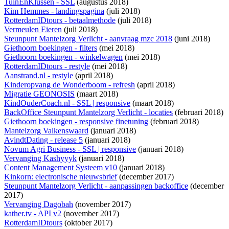
TuinEnKlussen - SSL
(augustus 2018)
Kim Hemmes - landingspagina
(juli 2018)
RotterdamIDtours - betaalmethode
(juli 2018)
Vermeulen Eieren
(juli 2018)
Steunpunt Mantelzorg Verlicht - aanvraag mzc 2018
(juni 2018)
Giethoorn boekingen - filters
(mei 2018)
Giethoorn boekingen - winkelwagen
(mei 2018)
RotterdamIDtours - restyle
(mei 2018)
Aanstrand.nl - restyle
(april 2018)
Kinderopvang de Wonderboom - refresh
(april 2018)
Migratie GEONOSIS
(maart 2018)
KindOuderCoach.nl - SSL | responsive
(maart 2018)
BackOffice Steunpunt Mantelzorg Verlicht - locaties
(februari 2018)
Giethoorn boekingen - responsive finetuning
(februari 2018)
Mantelzorg Valkenswaard
(januari 2018)
AvindtDating - release 5
(januari 2018)
Novum Agri Business - SSL | responsive
(januari 2018)
Vervanging Kashyyyk
(januari 2018)
Content Management Systeem v10
(januari 2018)
Kinkorn: electronische nieuwsbrief
(december 2017)
Steunpunt Mantelzorg Verlicht - aanpassingen backoffice
(december
2017)
Vervanging Dagobah
(november 2017)
kather.tv - API v2
(november 2017)
RotterdamIDtours
(oktober 2017)