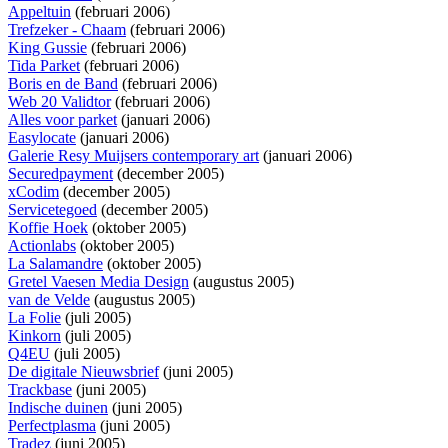
Appeltuin
(februari 2006)
Trefzeker - Chaam
(februari 2006)
King Gussie
(februari 2006)
Tida Parket
(februari 2006)
Boris en de Band
(februari 2006)
Web 20 Validtor
(februari 2006)
Alles voor parket
(januari 2006)
Easylocate
(januari 2006)
Galerie Resy Muijsers contemporary art
(januari 2006)
Securedpayment
(december 2005)
xCodim
(december 2005)
Servicetegoed
(december 2005)
Koffie Hoek
(oktober 2005)
Actionlabs
(oktober 2005)
La Salamandre
(oktober 2005)
Gretel Vaesen Media Design
(augustus 2005)
van de Velde
(augustus 2005)
La Folie
(juli 2005)
Kinkorn
(juli 2005)
Q4EU
(juli 2005)
De digitale Nieuwsbrief
(juni 2005)
Trackbase
(juni 2005)
Indische duinen
(juni 2005)
Perfectplasma
(juni 2005)
Tradez
(juni 2005)