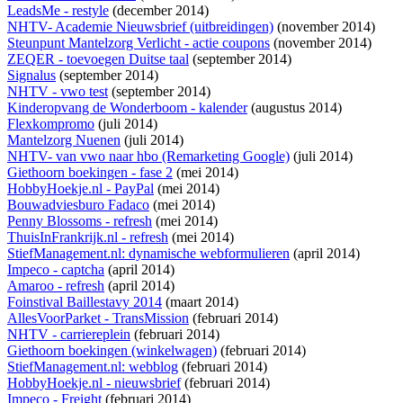
LeadsMe - restyle
(december 2014)
NHTV- Academie Nieuwsbrief (uitbreidingen)
(november 2014)
Steunpunt Mantelzorg Verlicht - actie coupons
(november 2014)
ZEQER - toevoegen Duitse taal
(september 2014)
Signalus
(september 2014)
NHTV - vwo test
(september 2014)
Kinderopvang de Wonderboom - kalender
(augustus 2014)
Flexkompromo
(juli 2014)
Mantelzorg Nuenen
(juli 2014)
NHTV- van vwo naar hbo (Remarketing Google)
(juli 2014)
Giethoorn boekingen - fase 2
(mei 2014)
HobbyHoekje.nl - PayPal
(mei 2014)
Bouwadviesburo Fadaco
(mei 2014)
Penny Blossoms - refresh
(mei 2014)
ThuisInFrankrijk.nl - refresh
(mei 2014)
StiefManagement.nl: dynamische webformulieren
(april 2014)
Impeco - captcha
(april 2014)
Amaroo - refresh
(april 2014)
Foinstival Baillestavy 2014
(maart 2014)
AllesVoorParket - TransMission
(februari 2014)
NHTV - carriereplein
(februari 2014)
Giethoorn boekingen (winkelwagen)
(februari 2014)
StiefManagement.nl: webblog
(februari 2014)
HobbyHoekje.nl - nieuwsbrief
(februari 2014)
Impeco - Freight
(februari 2014)