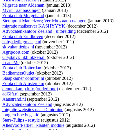
Migratie naar Alderaan
(januari 2013)
Myrit - aanpassingen
(januari 2013)
Zonta club Mergelland
(januari 2013)
Steunpunt Mantelzorg Verlicht - aanpassingen
(januari 2013)
migratie mailserver KASHYYYK
(december 2012)
Advocatenkantoor Zeeland - uitbreiding
(december 2012)
Zonta club Eindhoven
(december 2012)
babykledingmeisje.nl
(november 2012)
skivakantietips.nl
(november 2012)
Agripoort.com
(oktober 2012)
Crystalyx-likblokken.nl
(oktober 2012)
LeadsMe
(oktober 2012)
Zonta club Rotterdam
(oktober 2012)
BadkamersOutlet
(oktober 2012)
Slaapkamer-comfort.nl
(oktober 2012)
Zonta club Amsterdam
(oktober 2012)
dennenkamp.info (onderhoud)
(september 2012)
adGift.nl
(september 2012)
Aanstrand.nl
(september 2012)
Advocatenkantoor Zeeland
(augustus 2012)
migratie websites naar Dantooine
(augustus 2012)
jong en hoe begaafd
(augustus 2012)
Stars-Tulips - restyle
(augustus 2012)
AllesVoorParket - klanten module
(augustus 2012)