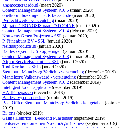
grasmeestergerdo.nl
(maart 2020)
Content Management Systeem v10.5
(maart 2020)
Giethoorn boekingen - QR betaalcode
(maart 2020)
Pvdrechtwerk - versleuteling
(maart 2020)
Migratie GEONOSIS naar TATOOINE
(maart 2020)
Content Management Systeem v10.4
(februari 2020)
Nouwens Groen Projecten - SSL
(januari 2020)
P. Pijnenburg BV - SSL
(januari 2020)
residualproducts.nl
(januari 2020)
Baillestavy.eu - ICS koppelingen
(januari 2020)
Content Management Systeem v10.3
(januari 2020)
AirportServiceBrabant.nl - SSL
(januari 2020)
Taxi Korthout - SSL
(januari 2020)
Steunpunt Mantelzorg Verlicht - versleuteling
(december 2019)
Mantelzorg Valkenswaard - versleuteling
(december 2019)
Content Management Systeem v10.2
(december 2019)
IntelligentFood - applicatie
(december 2019)
HA-IP toepassen
(december 2019)
Baillestavy.eu - dossiers
(oktober 2019)
BackOffice Steunpunt Mantelzorg Verlicht - kengetallen
(oktober
2019)
Bij ons
(oktober 2019)
Galina Heinrich - Beeldend kunstenaar
(september 2019)
mailserver en domeinen NovumAgriBusiness
(september 2019)