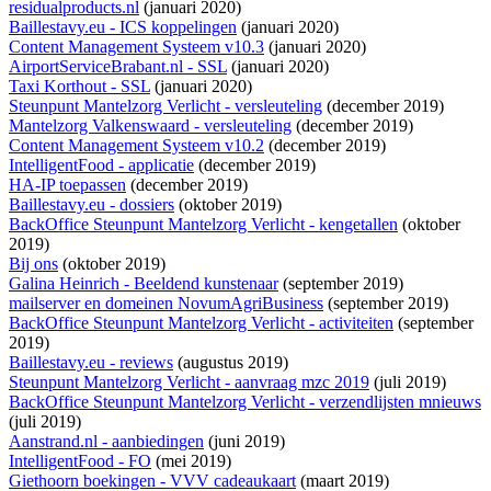
residualproducts.nl
(januari 2020)
Baillestavy.eu - ICS koppelingen
(januari 2020)
Content Management Systeem v10.3
(januari 2020)
AirportServiceBrabant.nl - SSL
(januari 2020)
Taxi Korthout - SSL
(januari 2020)
Steunpunt Mantelzorg Verlicht - versleuteling
(december 2019)
Mantelzorg Valkenswaard - versleuteling
(december 2019)
Content Management Systeem v10.2
(december 2019)
IntelligentFood - applicatie
(december 2019)
HA-IP toepassen
(december 2019)
Baillestavy.eu - dossiers
(oktober 2019)
BackOffice Steunpunt Mantelzorg Verlicht - kengetallen
(oktober
2019)
Bij ons
(oktober 2019)
Galina Heinrich - Beeldend kunstenaar
(september 2019)
mailserver en domeinen NovumAgriBusiness
(september 2019)
BackOffice Steunpunt Mantelzorg Verlicht - activiteiten
(september
2019)
Baillestavy.eu - reviews
(augustus 2019)
Steunpunt Mantelzorg Verlicht - aanvraag mzc 2019
(juli 2019)
BackOffice Steunpunt Mantelzorg Verlicht - verzendlijsten mnieuws
(juli 2019)
Aanstrand.nl - aanbiedingen
(juni 2019)
IntelligentFood - FO
(mei 2019)
Giethoorn boekingen - VVV cadeaukaart
(maart 2019)