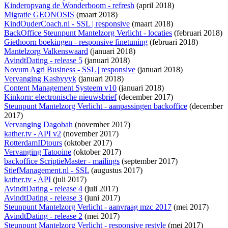
Kinderopvang de Wonderboom - refresh
(april 2018)
Migratie GEONOSIS
(maart 2018)
KindOuderCoach.nl - SSL | responsive
(maart 2018)
BackOffice Steunpunt Mantelzorg Verlicht - locaties
(februari 2018)
Giethoorn boekingen - responsive finetuning
(februari 2018)
Mantelzorg Valkenswaard
(januari 2018)
AvindtDating - release 5
(januari 2018)
Novum Agri Business - SSL | responsive
(januari 2018)
Vervanging Kashyyyk
(januari 2018)
Content Management Systeem v10
(januari 2018)
Kinkorn: electronische nieuwsbrief
(december 2017)
Steunpunt Mantelzorg Verlicht - aanpassingen backoffice
(december
2017)
Vervanging Dagobah
(november 2017)
kather.tv - API v2
(november 2017)
RotterdamIDtours
(oktober 2017)
Vervanging Tatooine
(oktober 2017)
backoffice ScriptieMaster - mailings
(september 2017)
StiefManagement.nl - SSL
(augustus 2017)
kather.tv - API
(juli 2017)
AvindtDating - release 4
(juli 2017)
AvindtDating - release 3
(juni 2017)
Steunpunt Mantelzorg Verlicht - aanvraag mzc 2017
(mei 2017)
AvindtDating - release 2
(mei 2017)
Steunpunt Mantelzorg Verlicht - responsive restyle
(mei 2017)