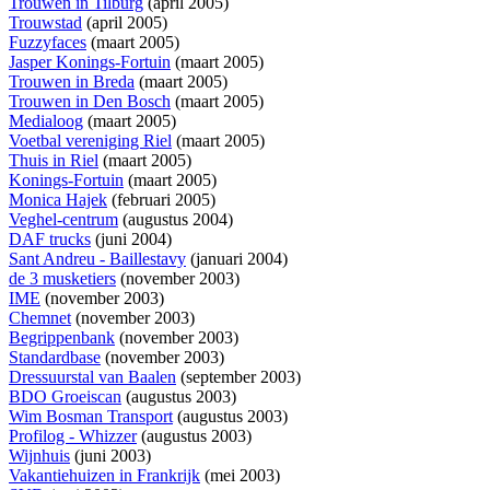
Trouwen in Tilburg
(april 2005)
Trouwstad
(april 2005)
Fuzzyfaces
(maart 2005)
Jasper Konings-Fortuin
(maart 2005)
Trouwen in Breda
(maart 2005)
Trouwen in Den Bosch
(maart 2005)
Medialoog
(maart 2005)
Voetbal vereniging Riel
(maart 2005)
Thuis in Riel
(maart 2005)
Konings-Fortuin
(maart 2005)
Monica Hajek
(februari 2005)
Veghel-centrum
(augustus 2004)
DAF trucks
(juni 2004)
Sant Andreu - Baillestavy
(januari 2004)
de 3 musketiers
(november 2003)
IME
(november 2003)
Chemnet
(november 2003)
Begrippenbank
(november 2003)
Standardbase
(november 2003)
Dressuurstal van Baalen
(september 2003)
BDO Groeiscan
(augustus 2003)
Wim Bosman Transport
(augustus 2003)
Profilog - Whizzer
(augustus 2003)
Wijnhuis
(juni 2003)
Vakantiehuizen in Frankrijk
(mei 2003)