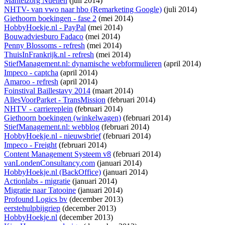
Mantelzorg Nuenen
(juli 2014)
NHTV- van vwo naar hbo (Remarketing Google)
(juli 2014)
Giethoorn boekingen - fase 2
(mei 2014)
HobbyHoekje.nl - PayPal
(mei 2014)
Bouwadviesburo Fadaco
(mei 2014)
Penny Blossoms - refresh
(mei 2014)
ThuisInFrankrijk.nl - refresh
(mei 2014)
StiefManagement.nl: dynamische webformulieren
(april 2014)
Impeco - captcha
(april 2014)
Amaroo - refresh
(april 2014)
Foinstival Baillestavy 2014
(maart 2014)
AllesVoorParket - TransMission
(februari 2014)
NHTV - carriereplein
(februari 2014)
Giethoorn boekingen (winkelwagen)
(februari 2014)
StiefManagement.nl: webblog
(februari 2014)
HobbyHoekje.nl - nieuwsbrief
(februari 2014)
Impeco - Freight
(februari 2014)
Content Management Systeem v8
(februari 2014)
vanLondenConsultancy.com
(januari 2014)
HobbyHoekje.nl (BackOffice)
(januari 2014)
Actionlabs - migratie
(januari 2014)
Migratie naar Tatooine
(januari 2014)
Profound Logics bv
(december 2013)
eerstehulpbijgriep
(december 2013)
HobbyHoekje.nl
(december 2013)