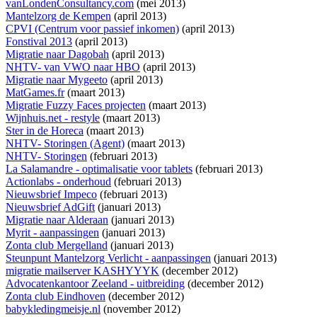
vanLondenConsultancy.com
(mei 2013)
Mantelzorg de Kempen
(april 2013)
CPVI (Centrum voor passief inkomen)
(april 2013)
Fonstival 2013
(april 2013)
Migratie naar Dagobah
(april 2013)
NHTV- van VWO naar HBO
(april 2013)
Migratie naar Mygeeto
(april 2013)
MatGames.fr
(maart 2013)
Migratie Fuzzy Faces projecten
(maart 2013)
Wijnhuis.net - restyle
(maart 2013)
Ster in de Horeca
(maart 2013)
NHTV- Storingen (Agent)
(maart 2013)
NHTV- Storingen
(februari 2013)
La Salamandre - optimalisatie voor tablets
(februari 2013)
Actionlabs - onderhoud
(februari 2013)
Nieuwsbrief Impeco
(februari 2013)
Nieuwsbrief AdGift
(januari 2013)
Migratie naar Alderaan
(januari 2013)
Myrit - aanpassingen
(januari 2013)
Zonta club Mergelland
(januari 2013)
Steunpunt Mantelzorg Verlicht - aanpassingen
(januari 2013)
migratie mailserver KASHYYYK
(december 2012)
Advocatenkantoor Zeeland - uitbreiding
(december 2012)
Zonta club Eindhoven
(december 2012)
babykledingmeisje.nl
(november 2012)