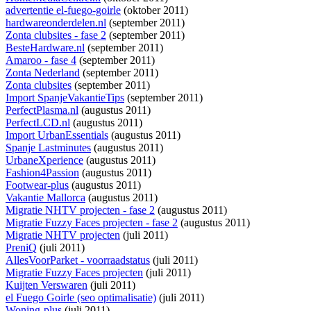
advertentie el-fuego-goirle
(oktober 2011)
hardwareonderdelen.nl
(september 2011)
Zonta clubsites - fase 2
(september 2011)
BesteHardware.nl
(september 2011)
Amaroo - fase 4
(september 2011)
Zonta Nederland
(september 2011)
Zonta clubsites
(september 2011)
Import SpanjeVakantieTips
(september 2011)
PerfectPlasma.nl
(augustus 2011)
PerfectLCD.nl
(augustus 2011)
Import UrbanEssentials
(augustus 2011)
Spanje Lastminutes
(augustus 2011)
UrbaneXperience
(augustus 2011)
Fashion4Passion
(augustus 2011)
Footwear-plus
(augustus 2011)
Vakantie Mallorca
(augustus 2011)
Migratie NHTV projecten - fase 2
(augustus 2011)
Migratie Fuzzy Faces projecten - fase 2
(augustus 2011)
Migratie NHTV projecten
(juli 2011)
PreniQ
(juli 2011)
AllesVoorParket - voorraadstatus
(juli 2011)
Migratie Fuzzy Faces projecten
(juli 2011)
Kuijten Verswaren
(juli 2011)
el Fuego Goirle (seo optimalisatie)
(juli 2011)
Woning-plus
(juli 2011)