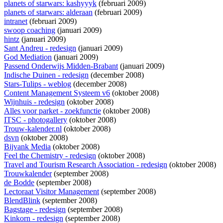
planets of starwars: kashyyyk
(februari 2009)
planets of starwars: alderaan
(februari 2009)
intranet
(februari 2009)
swoop coaching
(januari 2009)
hintz
(januari 2009)
Sant Andreu - redesign
(januari 2009)
God Mediation
(januari 2009)
Passend Onderwijs Midden-Brabant
(januari 2009)
Indische Duinen - redesign
(december 2008)
Stars-Tulips - weblog
(december 2008)
Content Management Systeem v6
(oktober 2008)
Wijnhuis - redesign
(oktober 2008)
Alles voor parket - zoekfunctie
(oktober 2008)
ITSC - photogallery
(oktober 2008)
Trouw-kalender.nl
(oktober 2008)
dsvn
(oktober 2008)
Bijvank Media
(oktober 2008)
Feel the Chemistry - redesign
(oktober 2008)
Travel and Tourism Research Association - redesign
(oktober 2008)
Trouwkalender
(september 2008)
de Bodde
(september 2008)
Lectoraat Visitor Management
(september 2008)
BlendBlink
(september 2008)
Bagstage - redesign
(september 2008)
Kinkorn - redesign
(september 2008)