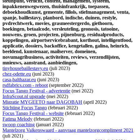
steunpunt,
verlicht,
content,
management,
systeem,
inpakkenenwegwezen,
thuisinfrankrijk,
toepassen,
deboekhoudkunst,
gemeente,
fillols,
stiefmanagement,
venta,
spanje,
baillestavy,
planbord,
indische,
duinen,
restyle,
pvdrechtwerk,
movies,
grasmeestergerdo,
giethoorn,
boekingen,
betaalcode,
versleuteling,
geonosis,
tatooine,
nouwens,
groen,
projecten,
pijnenburg,
residualproducts,
koppelingen,
airportservicebrabant,
korthout,
intelligentfood,
applicatie,
dossiers,
backoffice,
kengetallen,
galina,
heinrich,
beeldend,
kunstenaar,
mailserver,
domeinen,
novumagribusiness,
activiteiten,
reviews,
verzendlijsten,
mnieuws,
aanstrand,
aanbiedingen,
tinyhousebaillestavy.eu
(juli 2023)
chez-odette.eu
(juni 2023)
casa-balthazar.eu
(juni 2023)
rsdfabrics.com - reboot
(september 2022)
Focus Tango Festival - advertentie
(mei 2022)
InfraScout.nl upgrade
(mei 2022)
Migratie MYGEETO naar DAGOBAH
(april 2022)
Stichting Focus Tango
(februari 2022)
Focus Tango Festival - website
(februari 2022)
Fatima Melody
(februari 2022)
swoop coaching
(januari 2022)
Mantelzorg Valkenswaard - aanvraag mantelzorgcompliment 2021
(juli 2021)