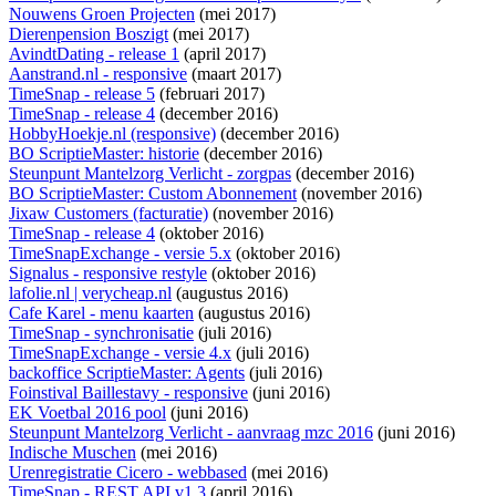
Nouwens Groen Projecten
(mei 2017)
Dierenpension Boszigt
(mei 2017)
AvindtDating - release 1
(april 2017)
Aanstrand.nl - responsive
(maart 2017)
TimeSnap - release 5
(februari 2017)
TimeSnap - release 4
(december 2016)
HobbyHoekje.nl (responsive)
(december 2016)
BO ScriptieMaster: historie
(december 2016)
Steunpunt Mantelzorg Verlicht - zorgpas
(december 2016)
BO ScriptieMaster: Custom Abonnement
(november 2016)
Jixaw Customers (facturatie)
(november 2016)
TimeSnap - release 4
(oktober 2016)
TimeSnapExchange - versie 5.x
(oktober 2016)
Signalus - responsive restyle
(oktober 2016)
lafolie.nl | verycheap.nl
(augustus 2016)
Cafe Karel - menu kaarten
(augustus 2016)
TimeSnap - synchronisatie
(juli 2016)
TimeSnapExchange - versie 4.x
(juli 2016)
backoffice ScriptieMaster: Agents
(juli 2016)
Foinstival Baillestavy - responsive
(juni 2016)
EK Voetbal 2016 pool
(juni 2016)
Steunpunt Mantelzorg Verlicht - aanvraag mzc 2016
(juni 2016)
Indische Muschen
(mei 2016)
Urenregistratie Cicero - webbased
(mei 2016)
TimeSnap - REST API v1.3
(april 2016)