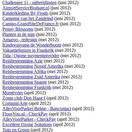
Challenger 11 - uitbreidingen
(juni 2012)
AirportServiceBrabant.nl
(juni 2012)
Kinderkleding By Frodo
(juni 2012)
Camping van het Zandeind
(juni 2012)
Canigo-GrandSiteDeFrance.fr
(juni 2012)
Penny Blossoms
(juni 2012)
Planten in de tuin
(juni 2012)
Amaroo - redesign
(mei 2012)
Kinderopvang de Wonderboom
(mei 2012)
Vakantiehuizen in Frankrijk
(mei 2012)
Tida | Ogone paymentprovider
(mei 2012)
Reisbestemming Azie
(mei 2012)
Reisbestemming Noord Amerika
(mei 2012)
Reisbestemming Afrika
(mei 2012)
Reisbestemming Zuid Amerika
(mei 2012)
Reisbestemming Spanje
(mei 2012)
Reisbestemming Frankrijk
(mei 2012)
Montévrier
(april 2012)
Zonta club Den Haag I
(april 2012)
ComunicArte
(april 2012)
AllesVoorParket Belgie - Bancontact
(april 2012)
FloorYou.nl - CheckPay
(april 2012)
AllesVoorParket - CheckPay
(april 2012)
Excellent Ozone Solutions
(april 2012)
Tuin en Groen
(april 2012)