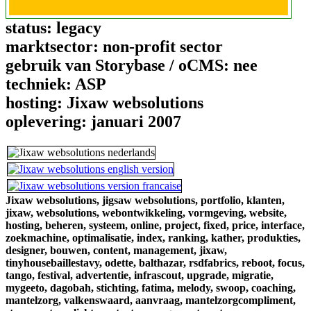
status:
legacy
marktsector:
non-profit sector
gebruik van Storybase / oCMS:
nee
techniek:
ASP
hosting:
Jixaw websolutions
oplevering:
januari 2007
Jixaw websolutions,
jigsaw websolutions,
portfolio,
klanten,
jixaw,
websolutions,
webontwikkeling,
vormgeving,
website,
hosting,
beheren,
systeem,
online,
project,
fixed,
price,
interface,
zoekmachine,
optimalisatie,
index,
ranking,
kather,
produkties,
designer,
bouwen,
content,
management,
jixaw,
tinyhousebaillestavy,
odette,
balthazar,
rsdfabrics,
reboot,
focus,
tango,
festival,
advertentie,
infrascout,
upgrade,
migratie,
mygeeto,
dagobah,
stichting,
fatima,
melody,
swoop,
coaching,
mantelzorg,
valkenswaard,
aanvraag,
mantelzorgcompliment,