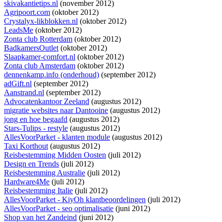
skivakantietips.nl
(november 2012)
Agripoort.com
(oktober 2012)
Crystalyx-likblokken.nl
(oktober 2012)
LeadsMe
(oktober 2012)
Zonta club Rotterdam
(oktober 2012)
BadkamersOutlet
(oktober 2012)
Slaapkamer-comfort.nl
(oktober 2012)
Zonta club Amsterdam
(oktober 2012)
dennenkamp.info (onderhoud)
(september 2012)
adGift.nl
(september 2012)
Aanstrand.nl
(september 2012)
Advocatenkantoor Zeeland
(augustus 2012)
migratie websites naar Dantooine
(augustus 2012)
jong en hoe begaafd
(augustus 2012)
Stars-Tulips - restyle
(augustus 2012)
AllesVoorParket - klanten module
(augustus 2012)
Taxi Korthout
(augustus 2012)
Reisbestemming Midden Oosten
(juli 2012)
Design en Trends
(juli 2012)
Reisbestemming Australie
(juli 2012)
Hardware4Me
(juli 2012)
Reisbestemming Italie
(juli 2012)
AllesVoorParket - KiyOh klantbeoordelingen
(juli 2012)
AllesVoorParket - seo optimalisatie
(juni 2012)
Shop van het Zandeind
(juni 2012)