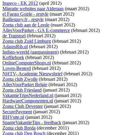
Impeco - EK 2012
(april 2012)
Migratie websites naar Alderaan
(maart 2012)
el Fuego Goirle - restyle
(maart 2012)
Baillestavy.fr - restyle
(maart 2012)
Zonta club aan de Leede
(maart 2012)
AllesVoorParket - GA E-commerce
(februari 2012)
de Trapstoel
(februari 2012)
Zonta club Zuid Limburg
(februari 2012)
AdamsRib.nl
(februari 2012)
Indigo-wereld (aanpassingen)
(februari 2012)
Koffiehoek
(februari 2012)
OnlineComputerShops.nl
(februari 2012)
Loven-Besterd
(februari 2012)
NHTV- Academie Nieuwsbrief
(februari 2012)
Zonta club Zwolle
(februari 2012)
AllesVoorParket Belgie
(februari 2012)
Zonta club Friesland
(januari 2012)
VakantieTripsNederland.nl
(januari 2012)
HardwareComponenten.nl
(januari 2012)
Zonta Club Deventer
(januari 2012)
SecurePayment
(januari 2012)
BHVsite.nl
(januari 2012)
SpanjeVakantieTips - feedback
(januari 2012)
Zonta club Breda
(december 2011)
Zonta club Den Bosch
(december 2011)