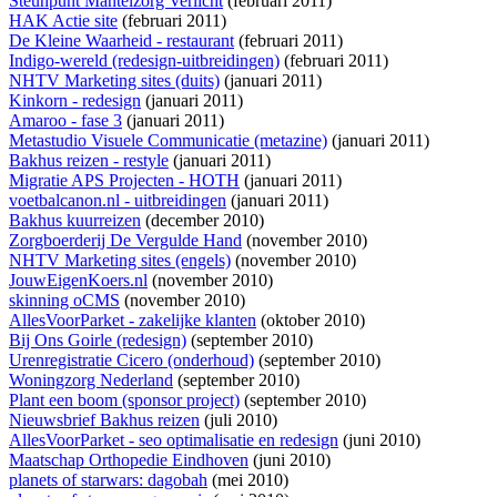
Steunpunt Mantelzorg Verlicht
(februari 2011)
HAK Actie site
(februari 2011)
De Kleine Waarheid - restaurant
(februari 2011)
Indigo-wereld (redesign-uitbreidingen)
(februari 2011)
NHTV Marketing sites (duits)
(januari 2011)
Kinkorn - redesign
(januari 2011)
Amaroo - fase 3
(januari 2011)
Metastudio Visuele Communicatie (metazine)
(januari 2011)
Bakhus reizen - restyle
(januari 2011)
Migratie APS Projecten - HOTH
(januari 2011)
voetbalcanon.nl - uitbreidingen
(januari 2011)
Bakhus kuurreizen
(december 2010)
Zorgboerderij De Vergulde Hand
(november 2010)
NHTV Marketing sites (engels)
(november 2010)
JouwEigenKoers.nl
(november 2010)
skinning oCMS
(november 2010)
AllesVoorParket - zakelijke klanten
(oktober 2010)
Bij Ons Goirle (redesign)
(september 2010)
Urenregistratie Cicero (onderhoud)
(september 2010)
Woningzorg Nederland
(september 2010)
Plant een boom (sponsor project)
(september 2010)
Nieuwsbrief Bakhus reizen
(juli 2010)
AllesVoorParket - seo optimalisatie en redesign
(juni 2010)
Maatschap Orthopedie Eindhoven
(juni 2010)
planets of starwars: dagobah
(mei 2010)