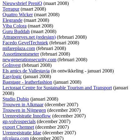
Nieuwsbrief PreniQ
(maart 2008)
Terrapur
(maart 2008)
Quattro Wicker
(maart 2008)
Elegrande
(maart 2008)
Viba Colora
(maart 2008)
Guru Buddah
(maart 2008)
Attrapereves.net (redesign)
(februari 2008)
Facedo GevelTechniek
(februari 2008)
mifareplaza.com
(februari 2008)
Assortimentsmeter
(februari 2008)
newgenerationsecurity.com
(februari 2008)
GoInvest
(februari 2008)
Els amics de Vallestavia
(
in ontwikkeling
- januari 2008)
Easylogic
(januari 2008)
Bagstage - leatherfashion
(januari 2008)
Lectoraat Centre for Sustainable Tourism and Transport
(januari
2008)
Studio Dubio
(januari 2008)
Trouwen in Alkmaar
(december 2007)
Trouwen in Nijmegen
(december 2007)
Urenregistratie Innoflow
(december 2007)
gp-volvospecials
(december 2007)
export Chemnet
(december 2007)
Urenregistratie Idae
(december 2007)
nfcplaza.com
(december 2007)