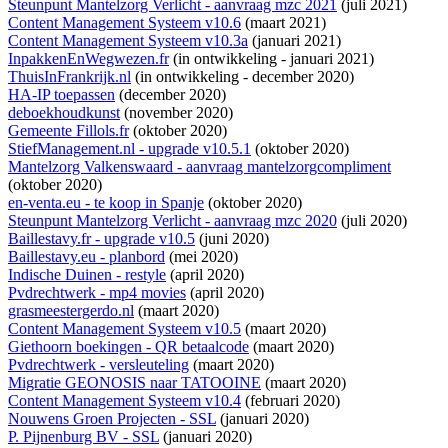
Steunpunt Mantelzorg Verlicht - aanvraag mzc 2021
(juli 2021)
Content Management Systeem v10.6
(maart 2021)
Content Management Systeem v10.3a
(januari 2021)
InpakkenEnWegwezen.fr
(
in ontwikkeling
- januari 2021)
ThuisInFrankrijk.nl
(
in ontwikkeling
- december 2020)
HA-IP toepassen
(december 2020)
deboekhoudkunst
(november 2020)
Gemeente Fillols.fr
(oktober 2020)
StiefManagement.nl - upgrade v10.5.1
(oktober 2020)
Mantelzorg Valkenswaard - aanvraag mantelzorgcompliment
(oktober 2020)
en-venta.eu - te koop in Spanje
(oktober 2020)
Steunpunt Mantelzorg Verlicht - aanvraag mzc 2020
(juli 2020)
Baillestavy.fr - upgrade v10.5
(juni 2020)
Baillestavy.eu - planbord
(mei 2020)
Indische Duinen - restyle
(april 2020)
Pvdrechtwerk - mp4 movies
(april 2020)
grasmeestergerdo.nl
(maart 2020)
Content Management Systeem v10.5
(maart 2020)
Giethoorn boekingen - QR betaalcode
(maart 2020)
Pvdrechtwerk - versleuteling
(maart 2020)
Migratie GEONOSIS naar TATOOINE
(maart 2020)
Content Management Systeem v10.4
(februari 2020)
Nouwens Groen Projecten - SSL
(januari 2020)
P. Pijnenburg BV - SSL
(januari 2020)