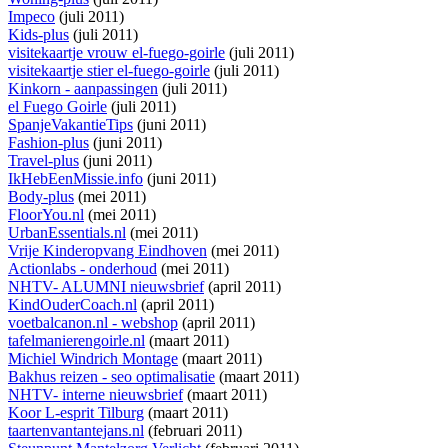
Impeco
(juli 2011)
Kids-plus
(juli 2011)
visitekaartje vrouw el-fuego-goirle
(juli 2011)
visitekaartje stier el-fuego-goirle
(juli 2011)
Kinkorn - aanpassingen
(juli 2011)
el Fuego Goirle
(juli 2011)
SpanjeVakantieTips
(juni 2011)
Fashion-plus
(juni 2011)
Travel-plus
(juni 2011)
IkHebEenMissie.info
(juni 2011)
Body-plus
(mei 2011)
FloorYou.nl
(mei 2011)
UrbanEssentials.nl
(mei 2011)
Vrije Kinderopvang Eindhoven
(mei 2011)
Actionlabs - onderhoud
(mei 2011)
NHTV- ALUMNI nieuwsbrief
(april 2011)
KindOuderCoach.nl
(april 2011)
voetbalcanon.nl - webshop
(april 2011)
tafelmanierengoirle.nl
(maart 2011)
Michiel Windrich Montage
(maart 2011)
Bakhus reizen - seo optimalisatie
(maart 2011)
NHTV- interne nieuwsbrief
(maart 2011)
Koor L-esprit Tilburg
(maart 2011)
taartenvantantejans.nl
(februari 2011)