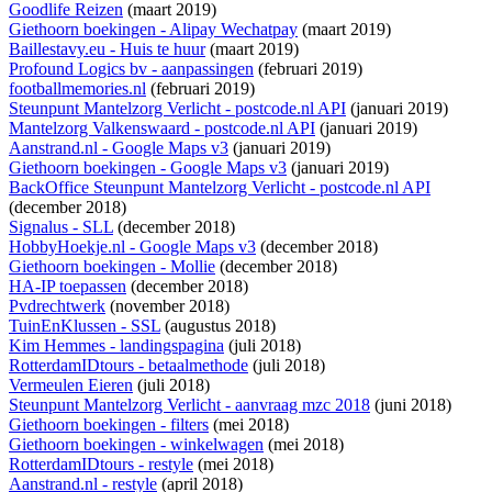
Goodlife Reizen
(maart 2019)
Giethoorn boekingen - Alipay Wechatpay
(maart 2019)
Baillestavy.eu - Huis te huur
(maart 2019)
Profound Logics bv - aanpassingen
(februari 2019)
footballmemories.nl
(februari 2019)
Steunpunt Mantelzorg Verlicht - postcode.nl API
(januari 2019)
Mantelzorg Valkenswaard - postcode.nl API
(januari 2019)
Aanstrand.nl - Google Maps v3
(januari 2019)
Giethoorn boekingen - Google Maps v3
(januari 2019)
BackOffice Steunpunt Mantelzorg Verlicht - postcode.nl API
(december 2018)
Signalus - SLL
(december 2018)
HobbyHoekje.nl - Google Maps v3
(december 2018)
Giethoorn boekingen - Mollie
(december 2018)
HA-IP toepassen
(december 2018)
Pvdrechtwerk
(november 2018)
TuinEnKlussen - SSL
(augustus 2018)
Kim Hemmes - landingspagina
(juli 2018)
RotterdamIDtours - betaalmethode
(juli 2018)
Vermeulen Eieren
(juli 2018)
Steunpunt Mantelzorg Verlicht - aanvraag mzc 2018
(juni 2018)
Giethoorn boekingen - filters
(mei 2018)
Giethoorn boekingen - winkelwagen
(mei 2018)
RotterdamIDtours - restyle
(mei 2018)
Aanstrand.nl - restyle
(april 2018)