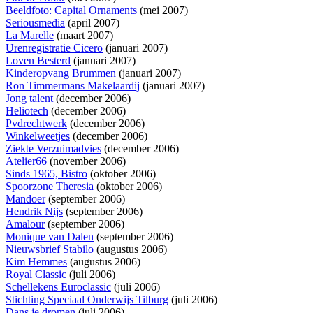
Beeldfoto: Capital Ornaments
(mei 2007)
Seriousmedia
(april 2007)
La Marelle
(maart 2007)
Urenregistratie Cicero
(januari 2007)
Loven Besterd
(januari 2007)
Kinderopvang Brummen
(januari 2007)
Ron Timmermans Makelaardij
(januari 2007)
Jong talent
(december 2006)
Heliotech
(december 2006)
Pvdrechtwerk
(december 2006)
Winkelweetjes
(december 2006)
Ziekte Verzuimadvies
(december 2006)
Atelier66
(november 2006)
Sinds 1965, Bistro
(oktober 2006)
Spoorzone Theresia
(oktober 2006)
Mandoer
(september 2006)
Hendrik Nijs
(september 2006)
Amalour
(september 2006)
Monique van Dalen
(september 2006)
Nieuwsbrief Stabilo
(augustus 2006)
Kim Hemmes
(augustus 2006)
Royal Classic
(juli 2006)
Schellekens Euroclassic
(juli 2006)
Stichting Speciaal Onderwijs Tilburg
(juli 2006)
Dans je dromen
(juli 2006)