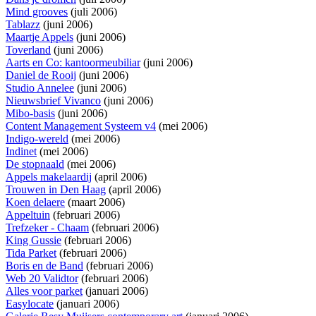
Mind grooves
(juli 2006)
Tablazz
(juni 2006)
Maartje Appels
(juni 2006)
Toverland
(juni 2006)
Aarts en Co: kantoormeubiliar
(juni 2006)
Daniel de Rooij
(juni 2006)
Studio Annelee
(juni 2006)
Nieuwsbrief Vivanco
(juni 2006)
Mibo-basis
(juni 2006)
Content Management Systeem v4
(mei 2006)
Indigo-wereld
(mei 2006)
Indinet
(mei 2006)
De stopnaald
(mei 2006)
Appels makelaardij
(april 2006)
Trouwen in Den Haag
(april 2006)
Koen delaere
(maart 2006)
Appeltuin
(februari 2006)
Trefzeker - Chaam
(februari 2006)
King Gussie
(februari 2006)
Tida Parket
(februari 2006)
Boris en de Band
(februari 2006)
Web 20 Validtor
(februari 2006)
Alles voor parket
(januari 2006)
Easylocate
(januari 2006)