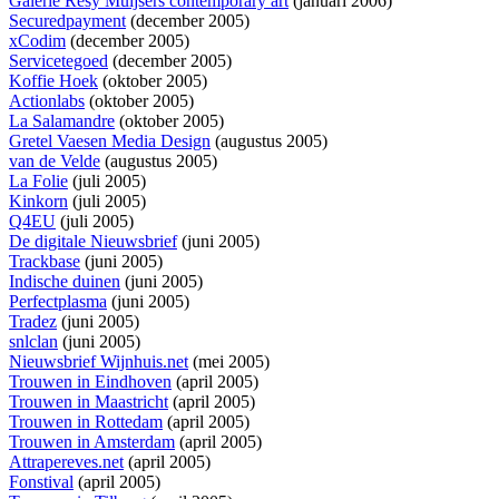
Galerie Resy Muijsers contemporary art
(januari 2006)
Securedpayment
(december 2005)
xCodim
(december 2005)
Servicetegoed
(december 2005)
Koffie Hoek
(oktober 2005)
Actionlabs
(oktober 2005)
La Salamandre
(oktober 2005)
Gretel Vaesen Media Design
(augustus 2005)
van de Velde
(augustus 2005)
La Folie
(juli 2005)
Kinkorn
(juli 2005)
Q4EU
(juli 2005)
De digitale Nieuwsbrief
(juni 2005)
Trackbase
(juni 2005)
Indische duinen
(juni 2005)
Perfectplasma
(juni 2005)
Tradez
(juni 2005)
snlclan
(juni 2005)
Nieuwsbrief Wijnhuis.net
(mei 2005)
Trouwen in Eindhoven
(april 2005)
Trouwen in Maastricht
(april 2005)
Trouwen in Rottedam
(april 2005)
Trouwen in Amsterdam
(april 2005)
Attrapereves.net
(april 2005)
Fonstival
(april 2005)