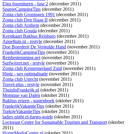
Elga fournituren - fase 2
(december 2011)
SpanjeCampingTips
(december 2011)
Zonta club Groningen 1991
(december 2011)
Zonta club Den Haag II
(december 2011)
Zonta club Arnhem
(december 2011)
Zonta club Gouda
(december 2011)
Kerstkaart Bakhus Reisburo
(december 2011)
Appeltuin.nl - restyle
(december 2011)
Doe Boerderij De Vergulde Hand
(november 2011)
FrankrijkCampingTips
(november 2011)
Reisbestemming.net
(november 2011)
Surfwijzer.net - restyle
(november 2011)
Zonta club Kennemerland Zuid
(november 2011)
Hintz - seo optimalisatie
(november 2011)
Zonta club Utrecht
(november 2011)
Travel-plus : restyle
(november 2011)
ThuisInFrankrijk.nl
(oktober 2011)
Monique van Dalen
(oktober 2011)
Bakhus reizen - gastenboek
(oktober 2011)
FrankrijkVakantieTips
(oktober 2011)
TurkijeVakantieTips
(oktober 2011)
ladies night el-fuego-goirle
(oktober 2011)
Lectoraat Centre for Sustainable Tourism and Transport
(oktober
2011)
HomeMediaCentre.nl
(oktober 2011)