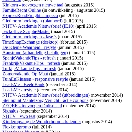
Kinkorn - toevoegen nieuwe taal
(augustus 2015)
FamilieRecht Online
(
in ontwikkeling
- augustus 2015)
ExpressRoadFreight - Impeco
(juli 2015)
Giethoorn boekingen (planbord)
(juli 2015)
NHTV- Academie Nieuwsbrief (IE10)
(april 2015)
backoffice ScriptieMaster
(maart 2015)
Giethoorn boekingen - fase 3
(maart 2015)
TimeSnapExchange (desktop)
(februari 2015)
De Kleine Waarheid - restyle
(januari 2015)
Aanstrand (afhandeling betalingen)
(januari 2015)
SpanjeVakantieTips - refresh
(januari 2015)
FrankrijkVakantieTips - refresh
(januari 2015)
TurkijeVakantieTips - refresh
(januari 2015)
Zomervakantie Op Maat
(januari 2015)
TuinEnKlussen - responsive restyle
(januari 2015)
LeadsMe - BeeldBank
(december 2014)
LeadsMe - restyle
(december 2014)
NHTV- Academie Nieuwsbrief (uitbreidingen)
(november 2014)
Steunpunt Mantelzorg Verlicht - actie coupons
(november 2014)
ZEQER - toevoegen Duitse taal
(september 2014)
Signalus
(september 2014)
NHTV - vwo test
(september 2014)
Kinderopvang de Wonderboom - kalender
(augustus 2014)
Flexkompromo
(juli 2014)