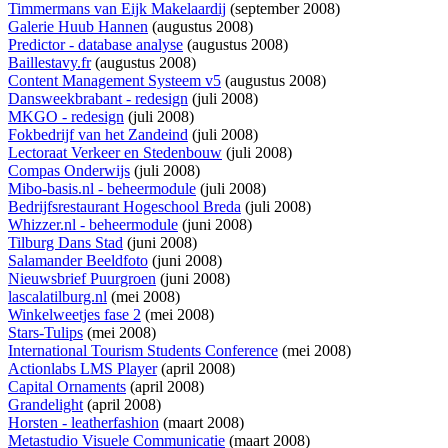
Timmermans van Eijk Makelaardij
(september 2008)
Galerie Huub Hannen
(augustus 2008)
Predictor - database analyse
(augustus 2008)
Baillestavy.fr
(augustus 2008)
Content Management Systeem v5
(augustus 2008)
Dansweekbrabant - redesign
(juli 2008)
MKGO - redesign
(juli 2008)
Fokbedrijf van het Zandeind
(juli 2008)
Lectoraat Verkeer en Stedenbouw
(juli 2008)
Compas Onderwijs
(juli 2008)
Mibo-basis.nl - beheermodule
(juli 2008)
Bedrijfsrestaurant Hogeschool Breda
(juli 2008)
Whizzer.nl - beheermodule
(juni 2008)
Tilburg Dans Stad
(juni 2008)
Salamander Beeldfoto
(juni 2008)
Nieuwsbrief Puurgroen
(juni 2008)
lascalatilburg.nl
(mei 2008)
Winkelweetjes fase 2
(mei 2008)
Stars-Tulips
(mei 2008)
International Tourism Students Conference
(mei 2008)
Actionlabs LMS Player
(april 2008)
Capital Ornaments
(april 2008)
Grandelight
(april 2008)
Horsten - leatherfashion
(maart 2008)
Metastudio Visuele Communicatie
(maart 2008)