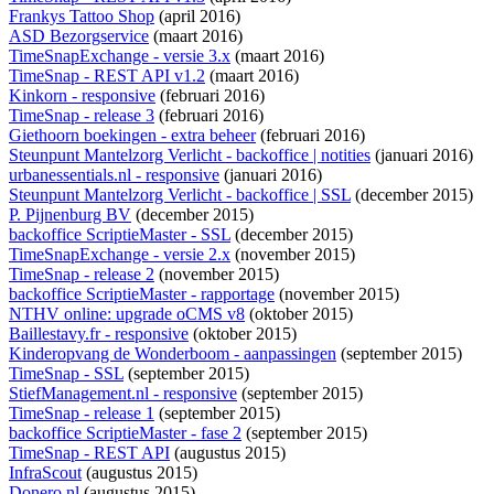
Frankys Tattoo Shop
(april 2016)
ASD Bezorgservice
(maart 2016)
TimeSnapExchange - versie 3.x
(maart 2016)
TimeSnap - REST API v1.2
(maart 2016)
Kinkorn - responsive
(februari 2016)
TimeSnap - release 3
(februari 2016)
Giethoorn boekingen - extra beheer
(februari 2016)
Steunpunt Mantelzorg Verlicht - backoffice | notities
(januari 2016)
urbanessentials.nl - responsive
(januari 2016)
Steunpunt Mantelzorg Verlicht - backoffice | SSL
(december 2015)
P. Pijnenburg BV
(december 2015)
backoffice ScriptieMaster - SSL
(december 2015)
TimeSnapExchange - versie 2.x
(november 2015)
TimeSnap - release 2
(november 2015)
backoffice ScriptieMaster - rapportage
(november 2015)
NTHV online: upgrade oCMS v8
(oktober 2015)
Baillestavy.fr - responsive
(oktober 2015)
Kinderopvang de Wonderboom - aanpassingen
(september 2015)
TimeSnap - SSL
(september 2015)
StiefManagement.nl - responsive
(september 2015)
TimeSnap - release 1
(september 2015)
backoffice ScriptieMaster - fase 2
(september 2015)
TimeSnap - REST API
(augustus 2015)
InfraScout
(augustus 2015)
Donero.nl
(augustus 2015)