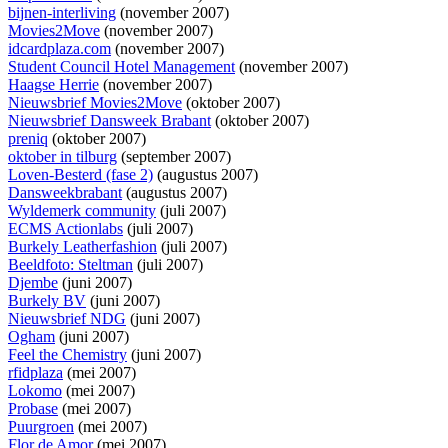
bijnen-interliving
(november 2007)
Movies2Move
(november 2007)
idcardplaza.com
(november 2007)
Student Council Hotel Management
(november 2007)
Haagse Herrie
(november 2007)
Nieuwsbrief Movies2Move
(oktober 2007)
Nieuwsbrief Dansweek Brabant
(oktober 2007)
preniq
(oktober 2007)
oktober in tilburg
(september 2007)
Loven-Besterd (fase 2)
(augustus 2007)
Dansweekbrabant
(augustus 2007)
Wyldemerk community
(juli 2007)
ECMS Actionlabs
(juli 2007)
Burkely Leatherfashion
(juli 2007)
Beeldfoto: Steltman
(juli 2007)
Djembe
(juni 2007)
Burkely BV
(juni 2007)
Nieuwsbrief NDG
(juni 2007)
Ogham
(juni 2007)
Feel the Chemistry
(juni 2007)
rfidplaza
(mei 2007)
Lokomo
(mei 2007)
Probase
(mei 2007)
Puurgroen
(mei 2007)
Flor de Amor
(mei 2007)