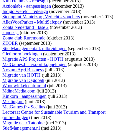
Kim Hemmes - redesign
(december 2013)
Actionlabs - aanpassingen
(december 2013)
Indigo-wereld - redesign
(november 2013)
Steunpunt Mantelzorg Verlicht - vouchers
(november 2013)
AllesVoorParket - MultiSafepay
(november 2013)
Zonta Nederland - fase 2
(november 2013)
kapoesja
(oktober 2013)
Zonta club Ruremonde
(oktober 2013)
ZEQER
(september 2013)
StiefManagement.nl: uitbreidingen
(september 2013)
Giethoorn boekingen
(september 2013)
Migratie APS Projecten - HOTH
(augustus 2013)
MatGames.fr - export koppelingen
(augustus 2013)
Novum Agri Business
(juli 2013)
Migratie van HOTH
(juli 2013)
Migratie van Dagobah
(juli 2013)
Woonwinkelcentrum.nl
(juli 2013)
MdinaMedia.com
(juli 2013)
Kinkorn - aanpassingen
(juli 2013)
Meating.nu
(juni 2013)
MatGames.fr - Scellius
(juni 2013)
Lectoraat Centre for Sustainable Tourism and Transport
(uitbreidingen)
(mei 2013)
Migratie naar Tatooine
(mei 2013)
StiefManagement.nl
(mei 2013)