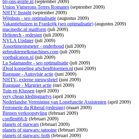
bij-ons-goirle.nl
(september 2009)
Union Vignerons Terres Romanes
(september 2009)
NHTV Insight
(september 2009)
Wijnhuis - seo optimalisatie
(augustus 2009)
Vakantiehuizen in Frankrijk (seo optimalisatie)
(augustus 2009)
macmedic.nl mailform
(juli 2009)
Heliotech - redesign
(juli 2009)
NVLA Updater
(juli 2009)
Assortimentsmeter - onderhoud
(juli 2009)
gebruiktemelkmachines.com
(juli 2009)
voetbalcanon.nl
(juli 2009)
La Salamandre - seo optimalisatie
(juli 2009)
iDeal koppeling afscheidbloemen.nl
(juni 2009)
Bagstage - Autovisie actie
(juni 2009)
NHTV- externe nieuwsbrief
(juni 2009)
Bagstage - Margriet actie
(mei 2009)
Tuin en Klussen
(april 2009)
very cheap kledingpartys
(april 2009)
Nederlandse Vereniging van Longfunctie Assistenten
(april 2009)
Ferronerie du Riberal (redesign)
(maart 2009)
Binnen verkoopstyling
(februari 2009)
conflent66.fr
(februari 2009)
planets of starwars
(februari 2009)
planets of starwars: tatooine
(februari 2009)
planets of starwars: hoth
(februari 2009)