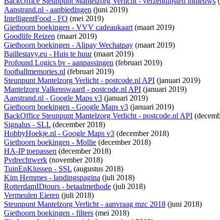
BackOffice Steunpunt Mantelzorg Verlicht - verzendlijsten mnieuws
(
Aanstrand.nl - aanbiedingen
(juni 2019)
IntelligentFood - FO
(mei 2019)
Giethoorn boekingen - VVV cadeaukaart
(maart 2019)
Goodlife Reizen
(maart 2019)
Giethoorn boekingen - Alipay Wechatpay
(maart 2019)
Baillestavy.eu - Huis te huur
(maart 2019)
Profound Logics bv - aanpassingen
(februari 2019)
footballmemories.nl
(februari 2019)
Steunpunt Mantelzorg Verlicht - postcode.nl API
(januari 2019)
Mantelzorg Valkenswaard - postcode.nl API
(januari 2019)
Aanstrand.nl - Google Maps v3
(januari 2019)
Giethoorn boekingen - Google Maps v3
(januari 2019)
BackOffice Steunpunt Mantelzorg Verlicht - postcode.nl API
(decemb
Signalus - SLL
(december 2018)
HobbyHoekje.nl - Google Maps v3
(december 2018)
Giethoorn boekingen - Mollie
(december 2018)
HA-IP toepassen
(december 2018)
Pvdrechtwerk
(november 2018)
TuinEnKlussen - SSL
(augustus 2018)
Kim Hemmes - landingspagina
(juli 2018)
RotterdamIDtours - betaalmethode
(juli 2018)
Vermeulen Eieren
(juli 2018)
Steunpunt Mantelzorg Verlicht - aanvraag mzc 2018
(juni 2018)
Giethoorn boekingen - filters
(mei 2018)