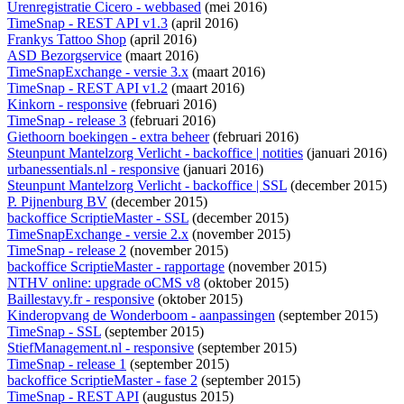
Urenregistratie Cicero - webbased
(mei 2016)
TimeSnap - REST API v1.3
(april 2016)
Frankys Tattoo Shop
(april 2016)
ASD Bezorgservice
(maart 2016)
TimeSnapExchange - versie 3.x
(maart 2016)
TimeSnap - REST API v1.2
(maart 2016)
Kinkorn - responsive
(februari 2016)
TimeSnap - release 3
(februari 2016)
Giethoorn boekingen - extra beheer
(februari 2016)
Steunpunt Mantelzorg Verlicht - backoffice | notities
(januari 2016)
urbanessentials.nl - responsive
(januari 2016)
Steunpunt Mantelzorg Verlicht - backoffice | SSL
(december 2015)
P. Pijnenburg BV
(december 2015)
backoffice ScriptieMaster - SSL
(december 2015)
TimeSnapExchange - versie 2.x
(november 2015)
TimeSnap - release 2
(november 2015)
backoffice ScriptieMaster - rapportage
(november 2015)
NTHV online: upgrade oCMS v8
(oktober 2015)
Baillestavy.fr - responsive
(oktober 2015)
Kinderopvang de Wonderboom - aanpassingen
(september 2015)
TimeSnap - SSL
(september 2015)
StiefManagement.nl - responsive
(september 2015)
TimeSnap - release 1
(september 2015)
backoffice ScriptieMaster - fase 2
(september 2015)
TimeSnap - REST API
(augustus 2015)