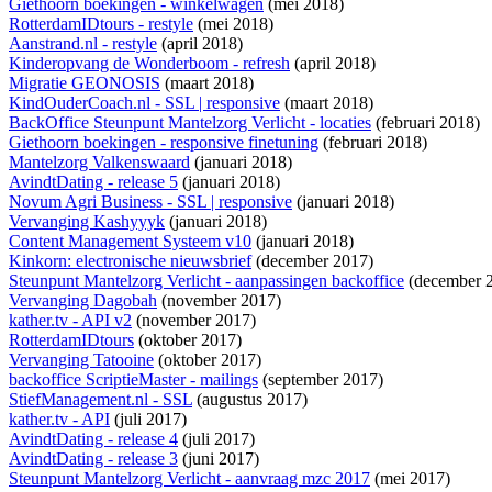
Giethoorn boekingen - winkelwagen
(mei 2018)
RotterdamIDtours - restyle
(mei 2018)
Aanstrand.nl - restyle
(april 2018)
Kinderopvang de Wonderboom - refresh
(april 2018)
Migratie GEONOSIS
(maart 2018)
KindOuderCoach.nl - SSL | responsive
(maart 2018)
BackOffice Steunpunt Mantelzorg Verlicht - locaties
(februari 2018)
Giethoorn boekingen - responsive finetuning
(februari 2018)
Mantelzorg Valkenswaard
(januari 2018)
AvindtDating - release 5
(januari 2018)
Novum Agri Business - SSL | responsive
(januari 2018)
Vervanging Kashyyyk
(januari 2018)
Content Management Systeem v10
(januari 2018)
Kinkorn: electronische nieuwsbrief
(december 2017)
Steunpunt Mantelzorg Verlicht - aanpassingen backoffice
(december 
Vervanging Dagobah
(november 2017)
kather.tv - API v2
(november 2017)
RotterdamIDtours
(oktober 2017)
Vervanging Tatooine
(oktober 2017)
backoffice ScriptieMaster - mailings
(september 2017)
StiefManagement.nl - SSL
(augustus 2017)
kather.tv - API
(juli 2017)
AvindtDating - release 4
(juli 2017)
AvindtDating - release 3
(juni 2017)
Steunpunt Mantelzorg Verlicht - aanvraag mzc 2017
(mei 2017)