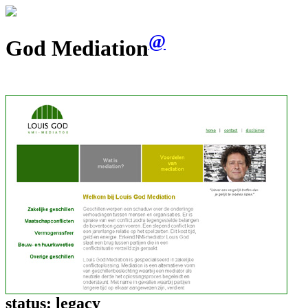
@
God Mediation
status:
legacy