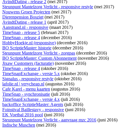
AvindtDating - release 2
(mei 2017)
Steunpunt Mantelzorg Verlicht - responsive restyle
(mei 2017)
Nouwens Groen Projecten
(mei 2017)
Dierenpension Boszigt
(mei 2017)
AvindtDating - release 1
(april 2017)
Aanstrand.nl - responsive
(maart 2017)
TimeSnap - release 5
(februari 2017)
TimeSnap - release 4
(december 2016)
HobbyHoekje.nl (responsive)
(december 2016)
BO ScriptieMaster: historie
(december 2016)
Steunpunt Mantelzorg Verlicht - zorgpas
(december 2016)
BO ScriptieMaster: Custom Abonnement
(november 2016)
Jixaw Customers (facturatie)
(november 2016)
TimeSnap - release 4
(oktober 2016)
TimeSnapExchange - versie 5.x
(oktober 2016)
Signalus - responsive restyle
(oktober 2016)
lafolie.nl | verycheap.nl
(augustus 2016)
Cafe Karel - menu kaarten
(augustus 2016)
TimeSnap - synchronisatie
(juli 2016)
TimeSnapExchange - versie 4.x
(juli 2016)
backoffice ScriptieMaster: Agents
(juli 2016)
Foinstival Baillestavy - responsive
(juni 2016)
EK Voetbal 2016 pool
(juni 2016)
Steunpunt Mantelzorg Verlicht - aanvraag mzc 2016
(juni 2016)
Indische Muschen
(mei 2016)