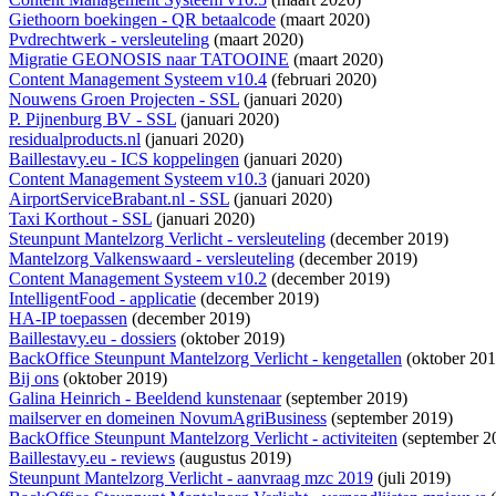
Giethoorn boekingen - QR betaalcode
(maart 2020)
Pvdrechtwerk - versleuteling
(maart 2020)
Migratie GEONOSIS naar TATOOINE
(maart 2020)
Content Management Systeem v10.4
(februari 2020)
Nouwens Groen Projecten - SSL
(januari 2020)
P. Pijnenburg BV - SSL
(januari 2020)
residualproducts.nl
(januari 2020)
Baillestavy.eu - ICS koppelingen
(januari 2020)
Content Management Systeem v10.3
(januari 2020)
AirportServiceBrabant.nl - SSL
(januari 2020)
Taxi Korthout - SSL
(januari 2020)
Steunpunt Mantelzorg Verlicht - versleuteling
(december 2019)
Mantelzorg Valkenswaard - versleuteling
(december 2019)
Content Management Systeem v10.2
(december 2019)
IntelligentFood - applicatie
(december 2019)
HA-IP toepassen
(december 2019)
Baillestavy.eu - dossiers
(oktober 2019)
BackOffice Steunpunt Mantelzorg Verlicht - kengetallen
(oktober 201
Bij ons
(oktober 2019)
Galina Heinrich - Beeldend kunstenaar
(september 2019)
mailserver en domeinen NovumAgriBusiness
(september 2019)
BackOffice Steunpunt Mantelzorg Verlicht - activiteiten
(september 2
Baillestavy.eu - reviews
(augustus 2019)
Steunpunt Mantelzorg Verlicht - aanvraag mzc 2019
(juli 2019)