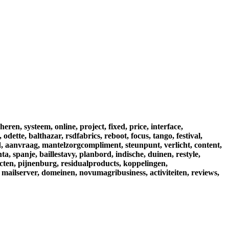
heren,
systeem,
online,
project,
fixed,
price,
interface,
,
odette,
balthazar,
rsdfabrics,
reboot,
focus,
tango,
festival,
,
aanvraag,
mantelzorgcompliment,
steunpunt,
verlicht,
content,
nta,
spanje,
baillestavy,
planbord,
indische,
duinen,
restyle,
cten,
pijnenburg,
residualproducts,
koppelingen,
mailserver,
domeinen,
novumagribusiness,
activiteiten,
reviews,