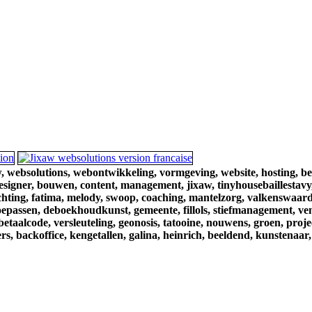
,
websolutions,
webontwikkeling,
vormgeving,
website,
hosting,
be
esigner,
bouwen,
content,
management,
jixaw,
tinyhousebaillestavy
chting,
fatima,
melody,
swoop,
coaching,
mantelzorg,
valkenswaard
oepassen,
deboekhoudkunst,
gemeente,
fillols,
stiefmanagement,
ve
betaalcode,
versleuteling,
geonosis,
tatooine,
nouwens,
groen,
proje
rs,
backoffice,
kengetallen,
galina,
heinrich,
beeldend,
kunstenaar,