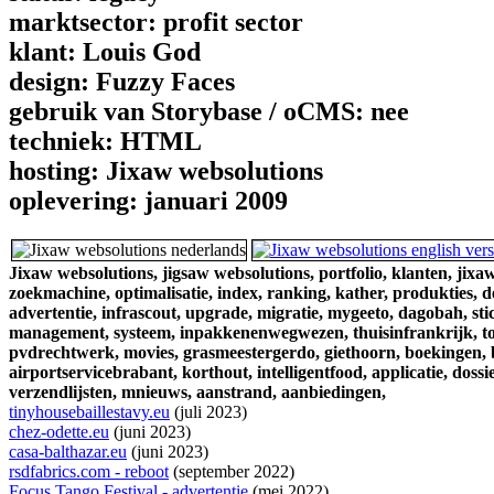
marktsector:
profit sector
klant:
Louis God
design:
Fuzzy Faces
gebruik van Storybase / oCMS:
nee
techniek:
HTML
hosting:
Jixaw websolutions
oplevering:
januari 2009
Jixaw websolutions,
jigsaw websolutions,
portfolio,
klanten,
jixaw
zoekmachine,
optimalisatie,
index,
ranking,
kather,
produkties,
d
advertentie,
infrascout,
upgrade,
migratie,
mygeeto,
dagobah,
sti
management,
systeem,
inpakkenenwegwezen,
thuisinfrankrijk,
t
pvdrechtwerk,
movies,
grasmeestergerdo,
giethoorn,
boekingen,
airportservicebrabant,
korthout,
intelligentfood,
applicatie,
dossie
verzendlijsten,
mnieuws,
aanstrand,
aanbiedingen,
tinyhousebaillestavy.eu
(juli 2023)
chez-odette.eu
(juni 2023)
casa-balthazar.eu
(juni 2023)
rsdfabrics.com - reboot
(september 2022)
Focus Tango Festival - advertentie
(mei 2022)