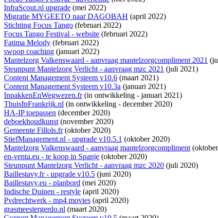
InfraScout.nl upgrade
(mei 2022)
Migratie MYGEETO naar DAGOBAH
(april 2022)
Stichting Focus Tango
(februari 2022)
Focus Tango Festival - website
(februari 2022)
Fatima Melody
(februari 2022)
swoop coaching
(januari 2022)
Mantelzorg Valkenswaard - aanvraag mantelzorgcompliment 2021
(ju
Steunpunt Mantelzorg Verlicht - aanvraag mzc 2021
(juli 2021)
Content Management Systeem v10.6
(maart 2021)
Content Management Systeem v10.3a
(januari 2021)
InpakkenEnWegwezen.fr
(
in ontwikkeling
- januari 2021)
ThuisInFrankrijk.nl
(
in ontwikkeling
- december 2020)
HA-IP toepassen
(december 2020)
deboekhoudkunst
(november 2020)
Gemeente Fillols.fr
(oktober 2020)
StiefManagement.nl - upgrade v10.5.1
(oktober 2020)
Mantelzorg Valkenswaard - aanvraag mantelzorgcompliment
(oktober
en-venta.eu - te koop in Spanje
(oktober 2020)
Steunpunt Mantelzorg Verlicht - aanvraag mzc 2020
(juli 2020)
Baillestavy.fr - upgrade v10.5
(juni 2020)
Baillestavy.eu - planbord
(mei 2020)
Indische Duinen - restyle
(april 2020)
Pvdrechtwerk - mp4 movies
(april 2020)
grasmeestergerdo.nl
(maart 2020)
Content Management Systeem v10.5
(maart 2020)