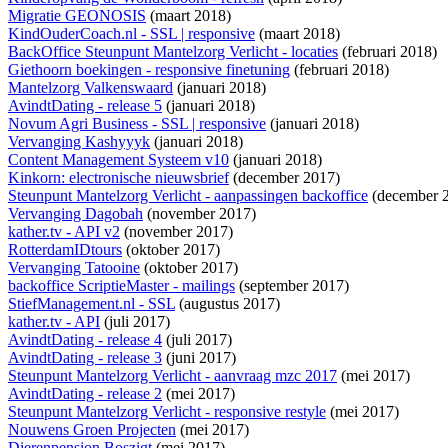
Migratie GEONOSIS
(maart 2018)
KindOuderCoach.nl - SSL | responsive
(maart 2018)
BackOffice Steunpunt Mantelzorg Verlicht - locaties
(februari 2018)
Giethoorn boekingen - responsive finetuning
(februari 2018)
Mantelzorg Valkenswaard
(januari 2018)
AvindtDating - release 5
(januari 2018)
Novum Agri Business - SSL | responsive
(januari 2018)
Vervanging Kashyyyk
(januari 2018)
Content Management Systeem v10
(januari 2018)
Kinkorn: electronische nieuwsbrief
(december 2017)
Steunpunt Mantelzorg Verlicht - aanpassingen backoffice
(december 
Vervanging Dagobah
(november 2017)
kather.tv - API v2
(november 2017)
RotterdamIDtours
(oktober 2017)
Vervanging Tatooine
(oktober 2017)
backoffice ScriptieMaster - mailings
(september 2017)
StiefManagement.nl - SSL
(augustus 2017)
kather.tv - API
(juli 2017)
AvindtDating - release 4
(juli 2017)
AvindtDating - release 3
(juni 2017)
Steunpunt Mantelzorg Verlicht - aanvraag mzc 2017
(mei 2017)
AvindtDating - release 2
(mei 2017)
Steunpunt Mantelzorg Verlicht - responsive restyle
(mei 2017)
Nouwens Groen Projecten
(mei 2017)
Dierenpension Boszigt
(mei 2017)