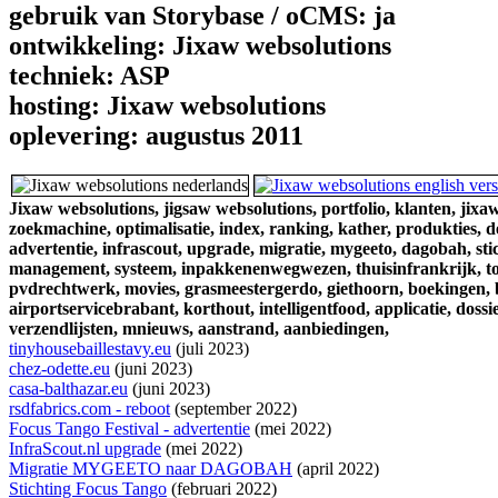
gebruik van Storybase / oCMS:
ja
ontwikkeling:
Jixaw websolutions
techniek:
ASP
hosting:
Jixaw websolutions
oplevering:
augustus 2011
Jixaw websolutions,
jigsaw websolutions,
portfolio,
klanten,
jixaw
zoekmachine,
optimalisatie,
index,
ranking,
kather,
produkties,
d
advertentie,
infrascout,
upgrade,
migratie,
mygeeto,
dagobah,
sti
management,
systeem,
inpakkenenwegwezen,
thuisinfrankrijk,
t
pvdrechtwerk,
movies,
grasmeestergerdo,
giethoorn,
boekingen,
airportservicebrabant,
korthout,
intelligentfood,
applicatie,
dossie
verzendlijsten,
mnieuws,
aanstrand,
aanbiedingen,
tinyhousebaillestavy.eu
(juli 2023)
chez-odette.eu
(juni 2023)
casa-balthazar.eu
(juni 2023)
rsdfabrics.com - reboot
(september 2022)
Focus Tango Festival - advertentie
(mei 2022)
InfraScout.nl upgrade
(mei 2022)
Migratie MYGEETO naar DAGOBAH
(april 2022)
Stichting Focus Tango
(februari 2022)