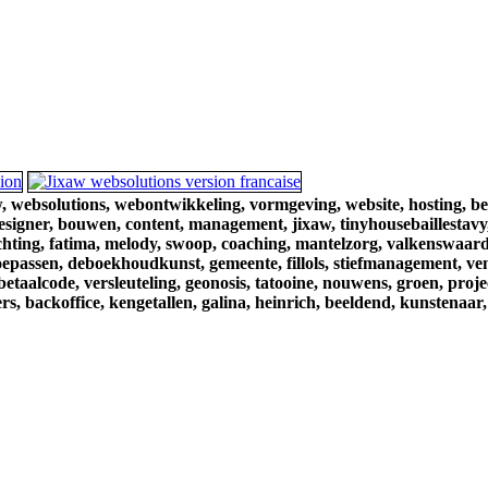
,
websolutions,
webontwikkeling,
vormgeving,
website,
hosting,
be
esigner,
bouwen,
content,
management,
jixaw,
tinyhousebaillestavy
chting,
fatima,
melody,
swoop,
coaching,
mantelzorg,
valkenswaard
oepassen,
deboekhoudkunst,
gemeente,
fillols,
stiefmanagement,
ve
betaalcode,
versleuteling,
geonosis,
tatooine,
nouwens,
groen,
proje
rs,
backoffice,
kengetallen,
galina,
heinrich,
beeldend,
kunstenaar,