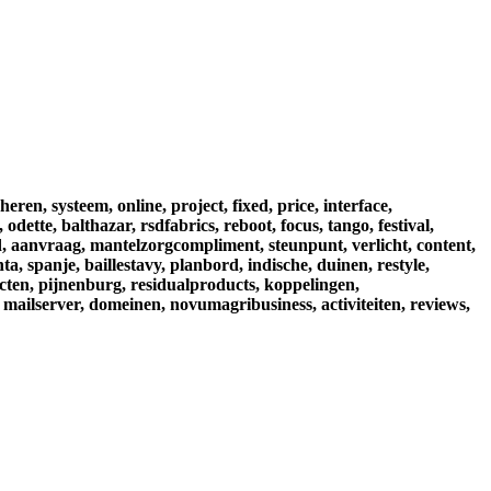
heren,
systeem,
online,
project,
fixed,
price,
interface,
,
odette,
balthazar,
rsdfabrics,
reboot,
focus,
tango,
festival,
,
aanvraag,
mantelzorgcompliment,
steunpunt,
verlicht,
content,
nta,
spanje,
baillestavy,
planbord,
indische,
duinen,
restyle,
cten,
pijnenburg,
residualproducts,
koppelingen,
mailserver,
domeinen,
novumagribusiness,
activiteiten,
reviews,