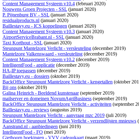
Content Management Systeem v10.4
(februari 2020)
Nouwens Groen Projecten - SSL
(januari 2020)
P. Pijnenburg BV - SSL
(januari 2020)
residualproducts.nl
(januari 2020)
Baillestavy.eu - ICS koppelingen
(januari 2020)
Content Management Systeem v10.3
(januari 2020)
AirportServiceBrabant.nl - SSL
(januari 2020)
Taxi Korthout - SSL
(januari 2020)
Steunpunt Mantelzorg Verlicht - versleuteling
(december 2019)
Mantelzorg Valkenswaard - versleuteling
(december 2019)
Content Management Systeem v10.2
(december 2019)
IntelligentFood - applicatie
(december 2019)
HA-IP toepassen
(december 2019)
Baillestavy.eu - dossiers
(oktober 2019)
BackOffice Steunpunt Mantelzorg Verlicht - kengetallen
(oktober 201
Bij ons
(oktober 2019)
Galina Heinrich - Beeldend kunstenaar
(september 2019)
mailserver en domeinen NovumAgriBusiness
(september 2019)
BackOffice Steunpunt Mantelzorg Verlicht - activiteiten
(september 2
Baillestavy.eu - reviews
(augustus 2019)
Steunpunt Mantelzorg Verlicht - aanvraag mzc 2019
(juli 2019)
BackOffice Steunpunt Mantelzorg Verlicht - verzendlijsten mnieuws
(
Aanstrand.nl - aanbiedingen
(juni 2019)
IntelligentFood - FO
(mei 2019)
Giethoorn boekingen - VVV cadeaukaart
(maart 2019)