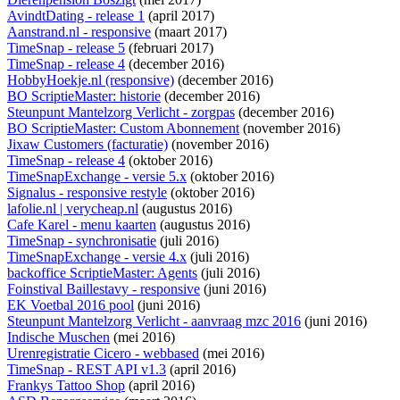
AvindtDating - release 1
(april 2017)
Aanstrand.nl - responsive
(maart 2017)
TimeSnap - release 5
(februari 2017)
TimeSnap - release 4
(december 2016)
HobbyHoekje.nl (responsive)
(december 2016)
BO ScriptieMaster: historie
(december 2016)
Steunpunt Mantelzorg Verlicht - zorgpas
(december 2016)
BO ScriptieMaster: Custom Abonnement
(november 2016)
Jixaw Customers (facturatie)
(november 2016)
TimeSnap - release 4
(oktober 2016)
TimeSnapExchange - versie 5.x
(oktober 2016)
Signalus - responsive restyle
(oktober 2016)
lafolie.nl | verycheap.nl
(augustus 2016)
Cafe Karel - menu kaarten
(augustus 2016)
TimeSnap - synchronisatie
(juli 2016)
TimeSnapExchange - versie 4.x
(juli 2016)
backoffice ScriptieMaster: Agents
(juli 2016)
Foinstival Baillestavy - responsive
(juni 2016)
EK Voetbal 2016 pool
(juni 2016)
Steunpunt Mantelzorg Verlicht - aanvraag mzc 2016
(juni 2016)
Indische Muschen
(mei 2016)
Urenregistratie Cicero - webbased
(mei 2016)
TimeSnap - REST API v1.3
(april 2016)
Frankys Tattoo Shop
(april 2016)