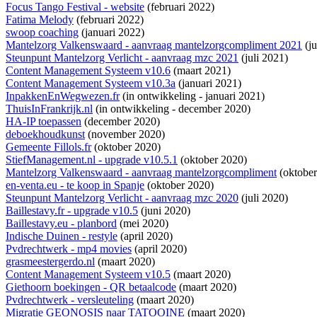
Focus Tango Festival - website
(februari 2022)
Fatima Melody
(februari 2022)
swoop coaching
(januari 2022)
Mantelzorg Valkenswaard - aanvraag mantelzorgcompliment 2021
(ju
Steunpunt Mantelzorg Verlicht - aanvraag mzc 2021
(juli 2021)
Content Management Systeem v10.6
(maart 2021)
Content Management Systeem v10.3a
(januari 2021)
InpakkenEnWegwezen.fr
(
in ontwikkeling
- januari 2021)
ThuisInFrankrijk.nl
(
in ontwikkeling
- december 2020)
HA-IP toepassen
(december 2020)
deboekhoudkunst
(november 2020)
Gemeente Fillols.fr
(oktober 2020)
StiefManagement.nl - upgrade v10.5.1
(oktober 2020)
Mantelzorg Valkenswaard - aanvraag mantelzorgcompliment
(oktober
en-venta.eu - te koop in Spanje
(oktober 2020)
Steunpunt Mantelzorg Verlicht - aanvraag mzc 2020
(juli 2020)
Baillestavy.fr - upgrade v10.5
(juni 2020)
Baillestavy.eu - planbord
(mei 2020)
Indische Duinen - restyle
(april 2020)
Pvdrechtwerk - mp4 movies
(april 2020)
grasmeestergerdo.nl
(maart 2020)
Content Management Systeem v10.5
(maart 2020)
Giethoorn boekingen - QR betaalcode
(maart 2020)
Pvdrechtwerk - versleuteling
(maart 2020)
Migratie GEONOSIS naar TATOOINE
(maart 2020)