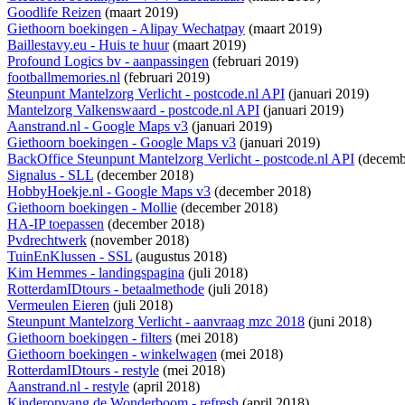
Goodlife Reizen
(maart 2019)
Giethoorn boekingen - Alipay Wechatpay
(maart 2019)
Baillestavy.eu - Huis te huur
(maart 2019)
Profound Logics bv - aanpassingen
(februari 2019)
footballmemories.nl
(februari 2019)
Steunpunt Mantelzorg Verlicht - postcode.nl API
(januari 2019)
Mantelzorg Valkenswaard - postcode.nl API
(januari 2019)
Aanstrand.nl - Google Maps v3
(januari 2019)
Giethoorn boekingen - Google Maps v3
(januari 2019)
BackOffice Steunpunt Mantelzorg Verlicht - postcode.nl API
(decemb
Signalus - SLL
(december 2018)
HobbyHoekje.nl - Google Maps v3
(december 2018)
Giethoorn boekingen - Mollie
(december 2018)
HA-IP toepassen
(december 2018)
Pvdrechtwerk
(november 2018)
TuinEnKlussen - SSL
(augustus 2018)
Kim Hemmes - landingspagina
(juli 2018)
RotterdamIDtours - betaalmethode
(juli 2018)
Vermeulen Eieren
(juli 2018)
Steunpunt Mantelzorg Verlicht - aanvraag mzc 2018
(juni 2018)
Giethoorn boekingen - filters
(mei 2018)
Giethoorn boekingen - winkelwagen
(mei 2018)
RotterdamIDtours - restyle
(mei 2018)
Aanstrand.nl - restyle
(april 2018)
Kinderopvang de Wonderboom - refresh
(april 2018)