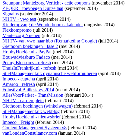
Steunpunt Mantelzorg Verlicht - actie coupons
(november 2014)
ZEQER - toevoegen Duitse taal
(september 2014)
Signalus
(september 2014)
NHTV - vwo test
(september 2014)
Kinderopvang de Wonderboom - kalender
(augustus 2014)
Flexkompromo
(juli 2014)
Mantelzorg Nuenen
(juli 2014)
NHTV- van vwo naar hbo (Remarketing Google)
(juli 2014)
Giethoorn boekingen - fase 2
(mei 2014)
HobbyHoekje.nl - PayPal
(mei 2014)
Bouwadviesburo Fadaco
(mei 2014)
Penny Blossoms - refresh
(mei 2014)
ThuisInFrankrijk.nl - refresh
(mei 2014)
StiefManagement.nl: dynamische webformulieren
(april 2014)
Impeco - captcha
(april 2014)
Amaroo - refresh
(april 2014)
Foinstival Baillestavy 2014
(maart 2014)
AllesVoorParket - TransMission
(februari 2014)
NHTV - carriereplein
(februari 2014)
Giethoorn boekingen (winkelwagen)
(februari 2014)
StiefManagement.nl: webblog
(februari 2014)
HobbyHoekje.nl - nieuwsbrief
(februari 2014)
Impeco - Freight
(februari 2014)
Content Management Systeem v8
(februari 2014)
vanLondenConsultancy.com
(januari 2014)