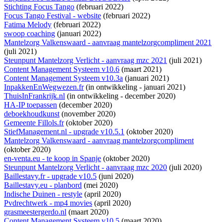
Stichting Focus Tango
(februari 2022)
Focus Tango Festival - website
(februari 2022)
Fatima Melody
(februari 2022)
swoop coaching
(januari 2022)
Mantelzorg Valkenswaard - aanvraag mantelzorgcompliment 2021
(juli 2021)
Steunpunt Mantelzorg Verlicht - aanvraag mzc 2021
(juli 2021)
Content Management Systeem v10.6
(maart 2021)
Content Management Systeem v10.3a
(januari 2021)
InpakkenEnWegwezen.fr
(
in ontwikkeling
- januari 2021)
ThuisInFrankrijk.nl
(
in ontwikkeling
- december 2020)
HA-IP toepassen
(december 2020)
deboekhoudkunst
(november 2020)
Gemeente Fillols.fr
(oktober 2020)
StiefManagement.nl - upgrade v10.5.1
(oktober 2020)
Mantelzorg Valkenswaard - aanvraag mantelzorgcompliment
(oktober 2020)
en-venta.eu - te koop in Spanje
(oktober 2020)
Steunpunt Mantelzorg Verlicht - aanvraag mzc 2020
(juli 2020)
Baillestavy.fr - upgrade v10.5
(juni 2020)
Baillestavy.eu - planbord
(mei 2020)
Indische Duinen - restyle
(april 2020)
Pvdrechtwerk - mp4 movies
(april 2020)
grasmeestergerdo.nl
(maart 2020)
Content Management Systeem v10.5
(maart 2020)