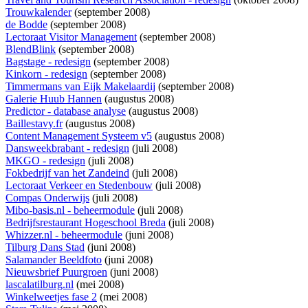
Trouwkalender
(september 2008)
de Bodde
(september 2008)
Lectoraat Visitor Management
(september 2008)
BlendBlink
(september 2008)
Bagstage - redesign
(september 2008)
Kinkorn - redesign
(september 2008)
Timmermans van Eijk Makelaardij
(september 2008)
Galerie Huub Hannen
(augustus 2008)
Predictor - database analyse
(augustus 2008)
Baillestavy.fr
(augustus 2008)
Content Management Systeem v5
(augustus 2008)
Dansweekbrabant - redesign
(juli 2008)
MKGO - redesign
(juli 2008)
Fokbedrijf van het Zandeind
(juli 2008)
Lectoraat Verkeer en Stedenbouw
(juli 2008)
Compas Onderwijs
(juli 2008)
Mibo-basis.nl - beheermodule
(juli 2008)
Bedrijfsrestaurant Hogeschool Breda
(juli 2008)
Whizzer.nl - beheermodule
(juni 2008)
Tilburg Dans Stad
(juni 2008)
Salamander Beeldfoto
(juni 2008)
Nieuwsbrief Puurgroen
(juni 2008)
lascalatilburg.nl
(mei 2008)
Winkelweetjes fase 2
(mei 2008)