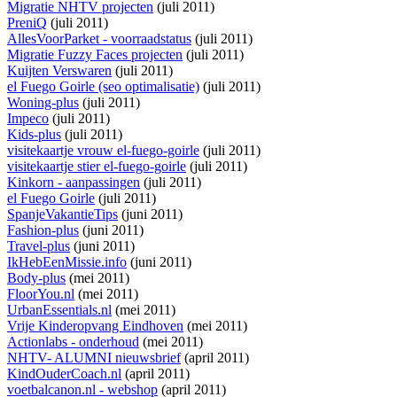
Migratie NHTV projecten
(juli 2011)
PreniQ
(juli 2011)
AllesVoorParket - voorraadstatus
(juli 2011)
Migratie Fuzzy Faces projecten
(juli 2011)
Kuijten Verswaren
(juli 2011)
el Fuego Goirle (seo optimalisatie)
(juli 2011)
Woning-plus
(juli 2011)
Impeco
(juli 2011)
Kids-plus
(juli 2011)
visitekaartje vrouw el-fuego-goirle
(juli 2011)
visitekaartje stier el-fuego-goirle
(juli 2011)
Kinkorn - aanpassingen
(juli 2011)
el Fuego Goirle
(juli 2011)
SpanjeVakantieTips
(juni 2011)
Fashion-plus
(juni 2011)
Travel-plus
(juni 2011)
IkHebEenMissie.info
(juni 2011)
Body-plus
(mei 2011)
FloorYou.nl
(mei 2011)
UrbanEssentials.nl
(mei 2011)
Vrije Kinderopvang Eindhoven
(mei 2011)
Actionlabs - onderhoud
(mei 2011)
NHTV- ALUMNI nieuwsbrief
(april 2011)
KindOuderCoach.nl
(april 2011)
voetbalcanon.nl - webshop
(april 2011)