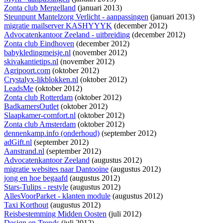
Zonta club Mergelland
(januari 2013)
Steunpunt Mantelzorg Verlicht - aanpassingen
(januari 2013)
migratie mailserver KASHYYYK
(december 2012)
Advocatenkantoor Zeeland - uitbreiding
(december 2012)
Zonta club Eindhoven
(december 2012)
babykledingmeisje.nl
(november 2012)
skivakantietips.nl
(november 2012)
Agripoort.com
(oktober 2012)
Crystalyx-likblokken.nl
(oktober 2012)
LeadsMe
(oktober 2012)
Zonta club Rotterdam
(oktober 2012)
BadkamersOutlet
(oktober 2012)
Slaapkamer-comfort.nl
(oktober 2012)
Zonta club Amsterdam
(oktober 2012)
dennenkamp.info (onderhoud)
(september 2012)
adGift.nl
(september 2012)
Aanstrand.nl
(september 2012)
Advocatenkantoor Zeeland
(augustus 2012)
migratie websites naar Dantooine
(augustus 2012)
jong en hoe begaafd
(augustus 2012)
Stars-Tulips - restyle
(augustus 2012)
AllesVoorParket - klanten module
(augustus 2012)
Taxi Korthout
(augustus 2012)
Reisbestemming Midden Oosten
(juli 2012)
Design en Trends
(juli 2012)