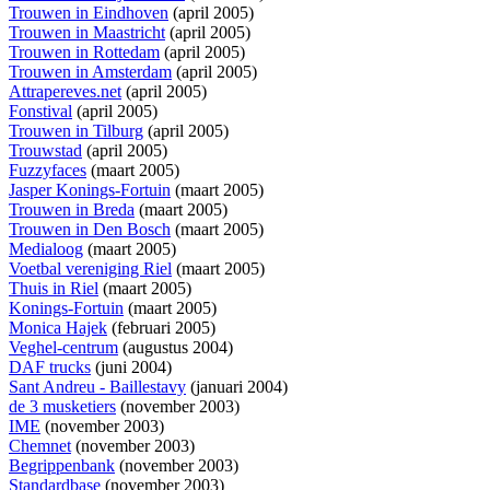
Trouwen in Eindhoven
(april 2005)
Trouwen in Maastricht
(april 2005)
Trouwen in Rottedam
(april 2005)
Trouwen in Amsterdam
(april 2005)
Attrapereves.net
(april 2005)
Fonstival
(april 2005)
Trouwen in Tilburg
(april 2005)
Trouwstad
(april 2005)
Fuzzyfaces
(maart 2005)
Jasper Konings-Fortuin
(maart 2005)
Trouwen in Breda
(maart 2005)
Trouwen in Den Bosch
(maart 2005)
Medialoog
(maart 2005)
Voetbal vereniging Riel
(maart 2005)
Thuis in Riel
(maart 2005)
Konings-Fortuin
(maart 2005)
Monica Hajek
(februari 2005)
Veghel-centrum
(augustus 2004)
DAF trucks
(juni 2004)
Sant Andreu - Baillestavy
(januari 2004)
de 3 musketiers
(november 2003)
IME
(november 2003)
Chemnet
(november 2003)
Begrippenbank
(november 2003)
Standardbase
(november 2003)