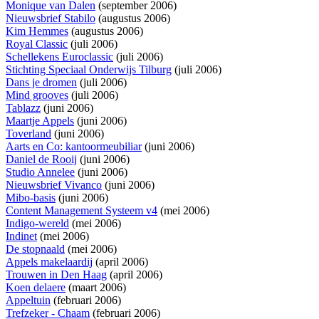
Monique van Dalen
(september 2006)
Nieuwsbrief Stabilo
(augustus 2006)
Kim Hemmes
(augustus 2006)
Royal Classic
(juli 2006)
Schellekens Euroclassic
(juli 2006)
Stichting Speciaal Onderwijs Tilburg
(juli 2006)
Dans je dromen
(juli 2006)
Mind grooves
(juli 2006)
Tablazz
(juni 2006)
Maartje Appels
(juni 2006)
Toverland
(juni 2006)
Aarts en Co: kantoormeubiliar
(juni 2006)
Daniel de Rooij
(juni 2006)
Studio Annelee
(juni 2006)
Nieuwsbrief Vivanco
(juni 2006)
Mibo-basis
(juni 2006)
Content Management Systeem v4
(mei 2006)
Indigo-wereld
(mei 2006)
Indinet
(mei 2006)
De stopnaald
(mei 2006)
Appels makelaardij
(april 2006)
Trouwen in Den Haag
(april 2006)
Koen delaere
(maart 2006)
Appeltuin
(februari 2006)
Trefzeker - Chaam
(februari 2006)