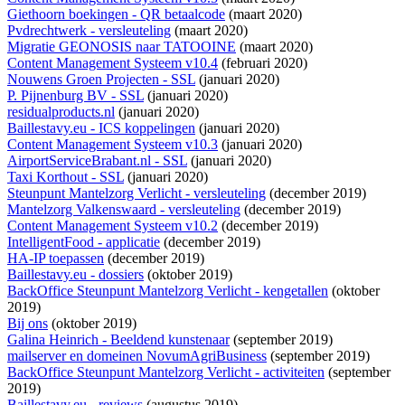
Giethoorn boekingen - QR betaalcode
(maart 2020)
Pvdrechtwerk - versleuteling
(maart 2020)
Migratie GEONOSIS naar TATOOINE
(maart 2020)
Content Management Systeem v10.4
(februari 2020)
Nouwens Groen Projecten - SSL
(januari 2020)
P. Pijnenburg BV - SSL
(januari 2020)
residualproducts.nl
(januari 2020)
Baillestavy.eu - ICS koppelingen
(januari 2020)
Content Management Systeem v10.3
(januari 2020)
AirportServiceBrabant.nl - SSL
(januari 2020)
Taxi Korthout - SSL
(januari 2020)
Steunpunt Mantelzorg Verlicht - versleuteling
(december 2019)
Mantelzorg Valkenswaard - versleuteling
(december 2019)
Content Management Systeem v10.2
(december 2019)
IntelligentFood - applicatie
(december 2019)
HA-IP toepassen
(december 2019)
Baillestavy.eu - dossiers
(oktober 2019)
BackOffice Steunpunt Mantelzorg Verlicht - kengetallen
(oktober
2019)
Bij ons
(oktober 2019)
Galina Heinrich - Beeldend kunstenaar
(september 2019)
mailserver en domeinen NovumAgriBusiness
(september 2019)
BackOffice Steunpunt Mantelzorg Verlicht - activiteiten
(september
2019)
Baillestavy.eu - reviews
(augustus 2019)