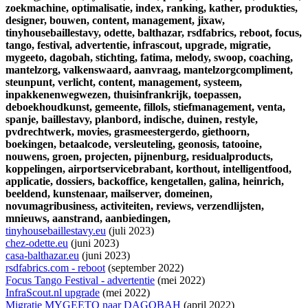
zoekmachine,
optimalisatie,
index,
ranking,
kather,
produkties,
designer,
bouwen,
content,
management,
jixaw,
tinyhousebaillestavy,
odette,
balthazar,
rsdfabrics,
reboot,
focus,
tango,
festival,
advertentie,
infrascout,
upgrade,
migratie,
mygeeto,
dagobah,
stichting,
fatima,
melody,
swoop,
coaching,
mantelzorg,
valkenswaard,
aanvraag,
mantelzorgcompliment,
steunpunt,
verlicht,
content,
management,
systeem,
inpakkenenwegwezen,
thuisinfrankrijk,
toepassen,
deboekhoudkunst,
gemeente,
fillols,
stiefmanagement,
venta,
spanje,
baillestavy,
planbord,
indische,
duinen,
restyle,
pvdrechtwerk,
movies,
grasmeestergerdo,
giethoorn,
boekingen,
betaalcode,
versleuteling,
geonosis,
tatooine,
nouwens,
groen,
projecten,
pijnenburg,
residualproducts,
koppelingen,
airportservicebrabant,
korthout,
intelligentfood,
applicatie,
dossiers,
backoffice,
kengetallen,
galina,
heinrich,
beeldend,
kunstenaar,
mailserver,
domeinen,
novumagribusiness,
activiteiten,
reviews,
verzendlijsten,
mnieuws,
aanstrand,
aanbiedingen,
tinyhousebaillestavy.eu
(juli 2023)
chez-odette.eu
(juni 2023)
casa-balthazar.eu
(juni 2023)
rsdfabrics.com - reboot
(september 2022)
Focus Tango Festival - advertentie
(mei 2022)
InfraScout.nl upgrade
(mei 2022)
Migratie MYGEETO naar DAGOBAH
(april 2022)