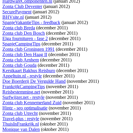
HardwareComponenten.nl
(januari 2012)
Zonta Club Deventer
(januari 2012)
SecurePayment
(januari 2012)
BHVsite.nl
(januari 2012)
SpanjeVakantieTips - feedback
(januari 2012)
Zonta club Breda
(december 2011)
Zonta club Den Bosch
(december 2011)
Elga fournituren - fase 2
(december 2011)
SpanjeCampingTips
(december 2011)
Zonta club Groningen 1991
(december 2011)
Zonta club Den Haag II
(december 2011)
Zonta club Arnhem
(december 2011)
Zonta club Gouda
(december 2011)
Kerstkaart Bakhus Reisburo
(december 2011)
Appeltuin.nl - restyle
(december 2011)
Doe Boerderij De Vergulde Hand
(november 2011)
FrankrijkCampingTips
(november 2011)
Reisbestemming.net
(november 2011)
Surfwijzer.net - restyle
(november 2011)
Zonta club Kennemerland Zuid
(november 2011)
Hintz - seo optimalisatie
(november 2011)
Zonta club Utrecht
(november 2011)
Travel-plus : restyle
(november 2011)
ThuisInFrankrijk.nl
(oktober 2011)
Monique van Dalen
(oktober 2011)