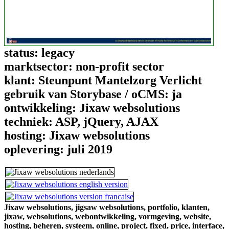
status:
legacy
marktsector:
non-profit sector
klant:
Steunpunt Mantelzorg Verlicht
gebruik van Storybase / oCMS:
ja
ontwikkeling:
Jixaw websolutions
techniek:
ASP, jQuery, AJAX
hosting:
Jixaw websolutions
oplevering:
juli 2019
Jixaw websolutions,
jigsaw websolutions,
portfolio,
klanten,
jixaw,
websolutions,
webontwikkeling,
vormgeving,
website,
hosting,
beheren,
systeem,
online,
project,
fixed,
price,
interface,