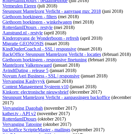
RotterdamIDtours - betaalmethode
(juli 2018)
Vermeulen Eieren
(juli 2018)
Steunpunt Mantelzorg Verlicht - aanvraag mzc 2018
(juni 2018)
Giethoorn boekingen - filters
(mei 2018)
Giethoorn boekingen - winkelwagen
(mei 2018)
RotterdamIDtours - restyle
(mei 2018)
Aanstrand.nl - restyle
(april 2018)
Kinderopvang de Wonderboom - refresh
(april 2018)
Migratie GEONOSIS
(maart 2018)
KindOuderCoach.nl - SSL | responsive
(maart 2018)
BackOffice Steunpunt Mantelzorg Verlicht - locaties
(februari 2018)
Giethoorn boekingen - responsive finetuning
(februari 2018)
Mantelzorg Valkenswaard
(januari 2018)
AvindtDating - release 5
(januari 2018)
Novum Agri Business - SSL | responsive
(januari 2018)
Vervanging Kashyyyk
(januari 2018)
Content Management Systeem v10
(januari 2018)
Kinkorn: electronische nieuwsbrief
(december 2017)
Steunpunt Mantelzorg Verlicht - aanpassingen backoffice
(december
2017)
Vervanging Dagobah
(november 2017)
kather.tv - API v2
(november 2017)
RotterdamIDtours
(oktober 2017)
Vervanging Tatooine
(oktober 2017)
backoffice ScriptieMaster - mailings
(september 2017)