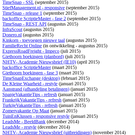
TimeSnap - SSL
(september 2015)
StiefManagement.nl - responsive
(september 2015)
TimeSnap - release 1
(september 2015)
backoffice ScriptieMaster - fase 2
(september 2015)
TimeSnap - REST API
(augustus 2015)
InfraScout
(augustus 2015)
Donero.nl
(augustus 2015)
Kinkorn - toevoegen nieuwe taal
(augustus 2015)
FamilieRecht Online
(
in ontwikkeling
- augustus 2015)
ExpressRoadFreight - Impeco
(juli 2015)
Giethoorn boekingen (planbord)
(juli 2015)
NHTV- Academie Nieuwsbrief (IE10)
(april 2015)
backoffice ScriptieMaster
(maart 2015)
Giethoorn boekingen - fase 3
(maart 2015)
TimeSnapExchange (desktop)
(februari 2015)
De Kleine Waarheid - restyle
(januari 2015)
Aanstrand (afhandeling betalingen)
(januari 2015)
SpanjeVakantieTips - refresh
(januari 2015)
FrankrijkVakantieTips - refresh
(januari 2015)
TurkijeVakantieTips - refresh
(januari 2015)
Zomervakantie Op Maat
(januari 2015)
TuinEnKlussen - responsive restyle
(januari 2015)
LeadsMe - BeeldBank
(december 2014)
LeadsMe - restyle
(december 2014)
NHTV- Academie Nieuwsbrief (uitbreidingen)
(november 2014)