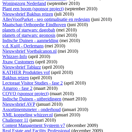
Woningzorg Nederland
(september 2010)
Plant een boom (sponsor project)
(september 2010)
Nieuwsbrief Bakhus reizen
(juli 2010)
AllesVoorParket - seo optimalisatie en redesign
(juni 2010)
Maatschap Orthopedie Eindhoven
(juni 2010)
planets of starwars: dagobah
(mei 2010)
planets of starwars: geonosis
(mei 2010)
Indische Duinen - aanmelding
(mei 2010)
v.d. Kuijl - Oerlemans
(mei 2010)
Nieuwsbrief Voetbalcanon.nl
(mei 2010)
Whizzer-Info
(april 2010)
Jixaw Customers
(april 2010)
Nieuwsbrief Tablazz
(april 2010)
KATHER Produkties vof
(april 2010)
Bakhus reizen
(april 2010)
Lectoraat Visitor Studies - fase 2
(april 2010)
Amaroo - fase 2
(maart 2010)
COVO (sponsor project)
(maart 2010)
Indische Duinen - uitbreidingen
(maart 2010)
Nieuwsbrief AVP
(januari 2010)
Assortimentsmeter - onderhoud
(januari 2010)
XML koppeling whizzer.nl
(januari 2010)
Challenger 11
(januari 2010)
Content Management Systeem v7
(december 2009)
Real Estate and Facility Professional
(december 2009)