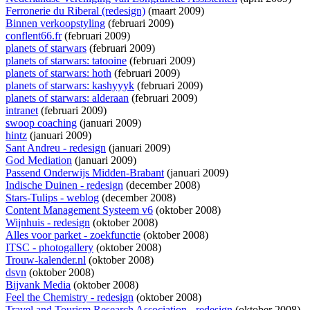
Ferronerie du Riberal (redesign)
(maart 2009)
Binnen verkoopstyling
(februari 2009)
conflent66.fr
(februari 2009)
planets of starwars
(februari 2009)
planets of starwars: tatooine
(februari 2009)
planets of starwars: hoth
(februari 2009)
planets of starwars: kashyyyk
(februari 2009)
planets of starwars: alderaan
(februari 2009)
intranet
(februari 2009)
swoop coaching
(januari 2009)
hintz
(januari 2009)
Sant Andreu - redesign
(januari 2009)
God Mediation
(januari 2009)
Passend Onderwijs Midden-Brabant
(januari 2009)
Indische Duinen - redesign
(december 2008)
Stars-Tulips - weblog
(december 2008)
Content Management Systeem v6
(oktober 2008)
Wijnhuis - redesign
(oktober 2008)
Alles voor parket - zoekfunctie
(oktober 2008)
ITSC - photogallery
(oktober 2008)
Trouw-kalender.nl
(oktober 2008)
dsvn
(oktober 2008)
Bijvank Media
(oktober 2008)
Feel the Chemistry - redesign
(oktober 2008)
Travel and Tourism Research Association - redesign
(oktober 2008)