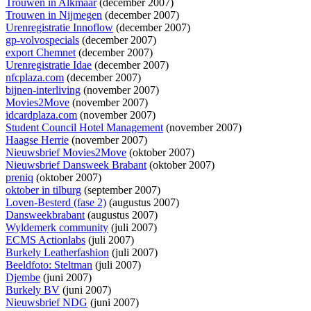
Trouwen in Alkmaar
(december 2007)
Trouwen in Nijmegen
(december 2007)
Urenregistratie Innoflow
(december 2007)
gp-volvospecials
(december 2007)
export Chemnet
(december 2007)
Urenregistratie Idae
(december 2007)
nfcplaza.com
(december 2007)
bijnen-interliving
(november 2007)
Movies2Move
(november 2007)
idcardplaza.com
(november 2007)
Student Council Hotel Management
(november 2007)
Haagse Herrie
(november 2007)
Nieuwsbrief Movies2Move
(oktober 2007)
Nieuwsbrief Dansweek Brabant
(oktober 2007)
preniq
(oktober 2007)
oktober in tilburg
(september 2007)
Loven-Besterd (fase 2)
(augustus 2007)
Dansweekbrabant
(augustus 2007)
Wyldemerk community
(juli 2007)
ECMS Actionlabs
(juli 2007)
Burkely Leatherfashion
(juli 2007)
Beeldfoto: Steltman
(juli 2007)
Djembe
(juni 2007)
Burkely BV
(juni 2007)
Nieuwsbrief NDG
(juni 2007)