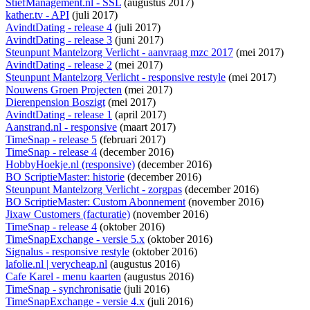
StiefManagement.nl - SSL
(augustus 2017)
kather.tv - API
(juli 2017)
AvindtDating - release 4
(juli 2017)
AvindtDating - release 3
(juni 2017)
Steunpunt Mantelzorg Verlicht - aanvraag mzc 2017
(mei 2017)
AvindtDating - release 2
(mei 2017)
Steunpunt Mantelzorg Verlicht - responsive restyle
(mei 2017)
Nouwens Groen Projecten
(mei 2017)
Dierenpension Boszigt
(mei 2017)
AvindtDating - release 1
(april 2017)
Aanstrand.nl - responsive
(maart 2017)
TimeSnap - release 5
(februari 2017)
TimeSnap - release 4
(december 2016)
HobbyHoekje.nl (responsive)
(december 2016)
BO ScriptieMaster: historie
(december 2016)
Steunpunt Mantelzorg Verlicht - zorgpas
(december 2016)
BO ScriptieMaster: Custom Abonnement
(november 2016)
Jixaw Customers (facturatie)
(november 2016)
TimeSnap - release 4
(oktober 2016)
TimeSnapExchange - versie 5.x
(oktober 2016)
Signalus - responsive restyle
(oktober 2016)
lafolie.nl | verycheap.nl
(augustus 2016)
Cafe Karel - menu kaarten
(augustus 2016)
TimeSnap - synchronisatie
(juli 2016)
TimeSnapExchange - versie 4.x
(juli 2016)