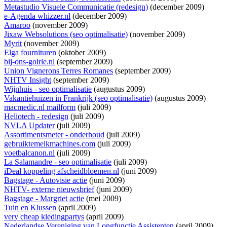
Metastudio Visuele Communicatie (redesign)
(december 2009)
e-Agenda whizzer.nl
(december 2009)
Amaroo
(november 2009)
Jixaw Websolutions (seo optimalisatie)
(november 2009)
Myrit
(november 2009)
Elga fournituren
(oktober 2009)
bij-ons-goirle.nl
(september 2009)
Union Vignerons Terres Romanes
(september 2009)
NHTV Insight
(september 2009)
Wijnhuis - seo optimalisatie
(augustus 2009)
Vakantiehuizen in Frankrijk (seo optimalisatie)
(augustus 2009)
macmedic.nl mailform
(juli 2009)
Heliotech - redesign
(juli 2009)
NVLA Updater
(juli 2009)
Assortimentsmeter - onderhoud
(juli 2009)
gebruiktemelkmachines.com
(juli 2009)
voetbalcanon.nl
(juli 2009)
La Salamandre - seo optimalisatie
(juli 2009)
iDeal koppeling afscheidbloemen.nl
(juni 2009)
Bagstage - Autovisie actie
(juni 2009)
NHTV- externe nieuwsbrief
(juni 2009)
Bagstage - Margriet actie
(mei 2009)
Tuin en Klussen
(april 2009)
very cheap kledingpartys
(april 2009)
Nederlandse Vereniging van Longfunctie Assistenten
(april 2009)