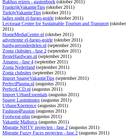
Bakhus reizen - gastenboek
(oktober 2011)
FrankrijkVakantieTips
(oktober 2011)
TurkijeVakantieTips
(oktober 2011)
ladies night el-fuego-goirle
(oktober 2011)
Lectoraat Centre for Sustainable Tourism and Transport
(oktober
2011)
HomeMediaCentre.nl
(oktober 2011)
advertentie el-fuego-goirle
(oktober 2011)
hardwareonderdelen.nl
(september 2011)
Zonta clubsites - fase 2
(september 2011)
BesteHardware.nl
(september 2011)
Amaroo - fase 4
(september 2011)
Zonta Nederland
(september 2011)
Zonta clubsites
(september 2011)
Import SpanjeVakantieTips
(september 2011)
PerfectPlasma.nl
(augustus 2011)
PerfectLCD.nl
(augustus 2011)
Import UrbanEssentials
(augustus 2011)
Spanje Lastminutes
(augustus 2011)
UrbaneXperience
(augustus 2011)
Fashion4Passion
(augustus 2011)
Footwear-plus
(augustus 2011)
Vakantie Mallorca
(augustus 2011)
Migratie NHTV projecten - fase 2
(augustus 2011)
Migratie Fuzzy Faces projecten - fase 2
(augustus 2011)