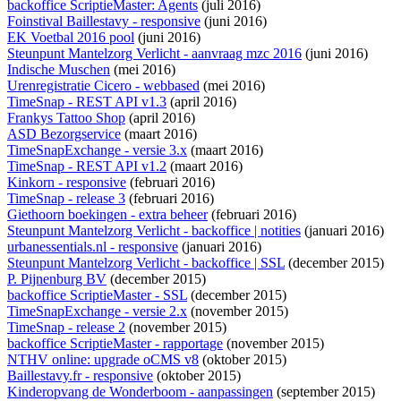
backoffice ScriptieMaster: Agents
(juli 2016)
Foinstival Baillestavy - responsive
(juni 2016)
EK Voetbal 2016 pool
(juni 2016)
Steunpunt Mantelzorg Verlicht - aanvraag mzc 2016
(juni 2016)
Indische Muschen
(mei 2016)
Urenregistratie Cicero - webbased
(mei 2016)
TimeSnap - REST API v1.3
(april 2016)
Frankys Tattoo Shop
(april 2016)
ASD Bezorgservice
(maart 2016)
TimeSnapExchange - versie 3.x
(maart 2016)
TimeSnap - REST API v1.2
(maart 2016)
Kinkorn - responsive
(februari 2016)
TimeSnap - release 3
(februari 2016)
Giethoorn boekingen - extra beheer
(februari 2016)
Steunpunt Mantelzorg Verlicht - backoffice | notities
(januari 2016)
urbanessentials.nl - responsive
(januari 2016)
Steunpunt Mantelzorg Verlicht - backoffice | SSL
(december 2015)
P. Pijnenburg BV
(december 2015)
backoffice ScriptieMaster - SSL
(december 2015)
TimeSnapExchange - versie 2.x
(november 2015)
TimeSnap - release 2
(november 2015)
backoffice ScriptieMaster - rapportage
(november 2015)
NTHV online: upgrade oCMS v8
(oktober 2015)
Baillestavy.fr - responsive
(oktober 2015)
Kinderopvang de Wonderboom - aanpassingen
(september 2015)