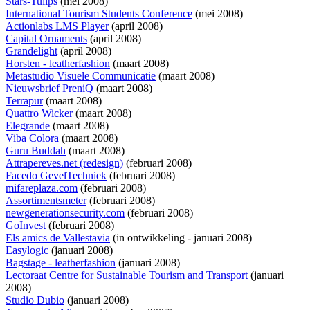
Stars-Tulips
(mei 2008)
International Tourism Students Conference
(mei 2008)
Actionlabs LMS Player
(april 2008)
Capital Ornaments
(april 2008)
Grandelight
(april 2008)
Horsten - leatherfashion
(maart 2008)
Metastudio Visuele Communicatie
(maart 2008)
Nieuwsbrief PreniQ
(maart 2008)
Terrapur
(maart 2008)
Quattro Wicker
(maart 2008)
Elegrande
(maart 2008)
Viba Colora
(maart 2008)
Guru Buddah
(maart 2008)
Attrapereves.net (redesign)
(februari 2008)
Facedo GevelTechniek
(februari 2008)
mifareplaza.com
(februari 2008)
Assortimentsmeter
(februari 2008)
newgenerationsecurity.com
(februari 2008)
GoInvest
(februari 2008)
Els amics de Vallestavia
(
in ontwikkeling
- januari 2008)
Easylogic
(januari 2008)
Bagstage - leatherfashion
(januari 2008)
Lectoraat Centre for Sustainable Tourism and Transport
(januari
2008)
Studio Dubio
(januari 2008)