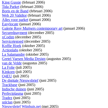
King Gussie
(februari 2006)
Tida Parket
(februari 2006)
Boris en de Band
(februari 2006)
Web 20 Validtor
(februari 2006)
Alles voor parket
(januari 2006)
Easylocate
(januari 2006)
Galerie Resy Muijsers contemporary art
(januari 2006)
Securedpayment
(december 2005)
xCodim
(december 2005)
Servicetegoed
(december 2005)
Koffie Hoek
(oktober 2005)
Actionlabs
(oktober 2005)
La Salamandre
(oktober 2005)
Gretel Vaesen Media Design
(augustus 2005)
van de Velde
(augustus 2005)
La Folie
(juli 2005)
Kinkorn
(juli 2005)
Q4EU
(juli 2005)
De digitale Nieuwsbrief
(juni 2005)
Trackbase
(juni 2005)
Indische duinen
(juni 2005)
Perfectplasma
(juni 2005)
Tradez
(juni 2005)
snlclan
(juni 2005)
Nieuwsbrief Wijnhuis.net
(mei 2005)