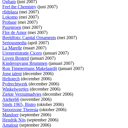
Ogham
(juni 2007)
Feel the Chemistry
(juni 2007)
rfidplaza
(mei 2007)
Lokomo
(mei 2007)
Probase
(mei 2007)
Puurgroen
(mei 2007)
Flor de Amor
(mei 2007)
Beeldfoto: Capital Ornaments
(mei 2007)
Seriousmedia
(april 2007)
La Marelle
(maart 2007)
Urenregistratie Cicero
(januari 2007)
Loven Besterd
(januari 2007)
Kinderopvang Brummen
(januari 2007)
Ron Timmermans Makelaardij
(januari 2007)
Jong talent
(december 2006)
Heliotech
(december 2006)
Pvdrechtwerk
(december 2006)
Winkelweetjes
(december 2006)
Ziekte Verzuimadvies
(december 2006)
Atelier66
(november 2006)
Sinds 1965, Bistro
(oktober 2006)
Spoorzone Theresia
(oktober 2006)
Mandoer
(september 2006)
Hendrik Nijs
(september 2006)
Amalour
(september 2006)