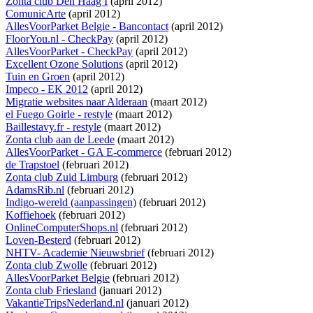
Zonta club Den Haag I
(april 2012)
ComunicArte
(april 2012)
AllesVoorParket Belgie - Bancontact
(april 2012)
FloorYou.nl - CheckPay
(april 2012)
AllesVoorParket - CheckPay
(april 2012)
Excellent Ozone Solutions
(april 2012)
Tuin en Groen
(april 2012)
Impeco - EK 2012
(april 2012)
Migratie websites naar Alderaan
(maart 2012)
el Fuego Goirle - restyle
(maart 2012)
Baillestavy.fr - restyle
(maart 2012)
Zonta club aan de Leede
(maart 2012)
AllesVoorParket - GA E-commerce
(februari 2012)
de Trapstoel
(februari 2012)
Zonta club Zuid Limburg
(februari 2012)
AdamsRib.nl
(februari 2012)
Indigo-wereld (aanpassingen)
(februari 2012)
Koffiehoek
(februari 2012)
OnlineComputerShops.nl
(februari 2012)
Loven-Besterd
(februari 2012)
NHTV- Academie Nieuwsbrief
(februari 2012)
Zonta club Zwolle
(februari 2012)
AllesVoorParket Belgie
(februari 2012)
Zonta club Friesland
(januari 2012)
VakantieTripsNederland.nl
(januari 2012)