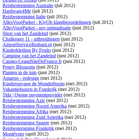
Reisbestemming Australie
(juli 2012)
Hardware4Me
(juli 2012)
Reisbestemming Italie
(juli 2012)
AllesVoorParket - KiyOh klantbeoordelingen
(juli 2012)
AllesVoorParket - seo optimalisatie
(juni 2012)
Shop van het Zandeind
(juni 2012)
Challenger 11 - uitbreidingen
(juni 2012)
AirportServiceBrabant.nl
(juni 2012)
Kinderkleding By Frodo
(juni 2012)
Camping van het Zandeind
(juni 2012)
Canigo-GrandSiteDeFrance.fr
(juni 2012)
Penny Blossoms
(juni 2012)
Planten in de tuin
(juni 2012)
Amaroo - redesign
(mei 2012)
Kinderopvang de Wonderboom
(mei 2012)
Vakantiehuizen in Frankrijk
(mei 2012)
Tida | Ogone paymentprovider
(mei 2012)
Reisbestemming Azie
(mei 2012)
Reisbestemming Noord Amerika
(mei 2012)
Reisbestemming Afrika
(mei 2012)
Reisbestemming Zuid Amerika
(mei 2012)
Reisbestemming Spanje
(mei 2012)
Reisbestemming Frankrijk
(mei 2012)
Montévrier
(april 2012)