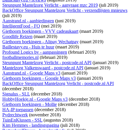
Steunpunt Mantelzorg Verlicht - aanvraag mzc 2019
(juli 2019)
BackOffice Steunpunt Mantelzorg Verlicht - verzendlijsten mnieuws
(juli 2019)
Aanstrand.nl - aanbiedingen
(juni 2019)
IntelligentFood - FO
(mei 2019)
Giethoorn boekingen - VVV cadeaukaart
(maart 2019)
Goodlife Reizen
(maart 2019)
Giethoorn boekingen - Alipay Wechatpay
(maart 2019)
Baillestavy.eu - Huis te huur
(maart 2019)
Profound Logics bv - aanpassingen
(februari 2019)
footballmemories.nl
(februari 2019)
Steunpunt Mantelzorg Verlicht - postcode.nl API
(januari 2019)
Mantelzorg Valkenswaard - postcode.nl API
(januari 2019)
Aanstrand.nl - Google Maps v3
(januari 2019)
Giethoorn boekingen - Google Maps v3
(januari 2019)
BackOffice Steunpunt Mantelzorg Verlicht - postcode.nl API
(december 2018)
Signalus - SLL
(december 2018)
HobbyHoekje.nl - Google Maps v3
(december 2018)
Giethoorn boekingen - Mollie
(december 2018)
HA-IP toepassen
(december 2018)
Pvdrechtwerk
(november 2018)
TuinEnKlussen - SSL
(augustus 2018)
Kim Hemmes - landingspagina
(juli 2018)