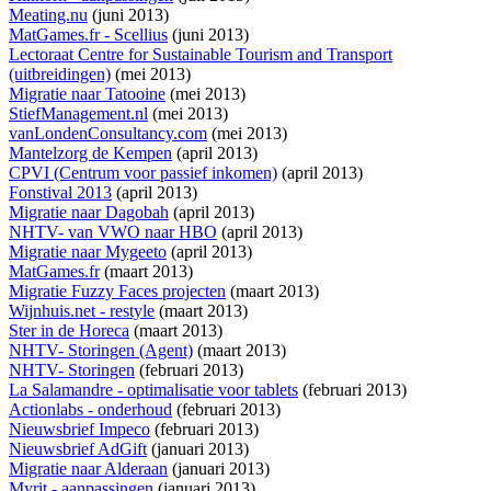
Meating.nu
(juni 2013)
MatGames.fr - Scellius
(juni 2013)
Lectoraat Centre for Sustainable Tourism and Transport
(uitbreidingen)
(mei 2013)
Migratie naar Tatooine
(mei 2013)
StiefManagement.nl
(mei 2013)
vanLondenConsultancy.com
(mei 2013)
Mantelzorg de Kempen
(april 2013)
CPVI (Centrum voor passief inkomen)
(april 2013)
Fonstival 2013
(april 2013)
Migratie naar Dagobah
(april 2013)
NHTV- van VWO naar HBO
(april 2013)
Migratie naar Mygeeto
(april 2013)
MatGames.fr
(maart 2013)
Migratie Fuzzy Faces projecten
(maart 2013)
Wijnhuis.net - restyle
(maart 2013)
Ster in de Horeca
(maart 2013)
NHTV- Storingen (Agent)
(maart 2013)
NHTV- Storingen
(februari 2013)
La Salamandre - optimalisatie voor tablets
(februari 2013)
Actionlabs - onderhoud
(februari 2013)
Nieuwsbrief Impeco
(februari 2013)
Nieuwsbrief AdGift
(januari 2013)
Migratie naar Alderaan
(januari 2013)
Myrit - aanpassingen
(januari 2013)