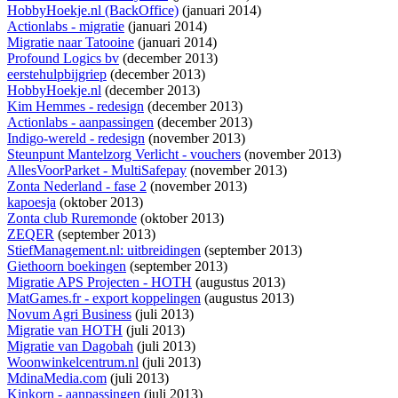
HobbyHoekje.nl (BackOffice)
(januari 2014)
Actionlabs - migratie
(januari 2014)
Migratie naar Tatooine
(januari 2014)
Profound Logics bv
(december 2013)
eerstehulpbijgriep
(december 2013)
HobbyHoekje.nl
(december 2013)
Kim Hemmes - redesign
(december 2013)
Actionlabs - aanpassingen
(december 2013)
Indigo-wereld - redesign
(november 2013)
Steunpunt Mantelzorg Verlicht - vouchers
(november 2013)
AllesVoorParket - MultiSafepay
(november 2013)
Zonta Nederland - fase 2
(november 2013)
kapoesja
(oktober 2013)
Zonta club Ruremonde
(oktober 2013)
ZEQER
(september 2013)
StiefManagement.nl: uitbreidingen
(september 2013)
Giethoorn boekingen
(september 2013)
Migratie APS Projecten - HOTH
(augustus 2013)
MatGames.fr - export koppelingen
(augustus 2013)
Novum Agri Business
(juli 2013)
Migratie van HOTH
(juli 2013)
Migratie van Dagobah
(juli 2013)
Woonwinkelcentrum.nl
(juli 2013)
MdinaMedia.com
(juli 2013)
Kinkorn - aanpassingen
(juli 2013)