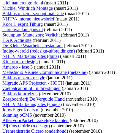
tafelmanierengoirle.nl
(maart 2011)
Michiel Windrich Montage
(maart 2011)
Bakhus reizen - seo optimalisatie
(maart 2011)
NHTV- interne nieuwsbrief
(maart 2011)
Koor L-esprit Tilburg
(maart 2011)
taartenvantantejans.nl
(februari 2011)
Steunpunt Mantelzorg Verlicht
(februari 2011)
HAK Actie site
(februari 2011)
De Kleine Waarheid - restaurant
(februari 2011)
Indigo-wereld (redesign-uitbreidingen)
(februari 2011)
NHTV Marketing sites (duits)
(januari 2011)
Kinkorn - redesign
(januari 2011)
Amaroo - fase 3
(januari 2011)
Metastudio Visuele Communicatie (metazine)
(januari 2011)
Bakhus reizen - restyle
(januari 2011)
Migratie APS Projecten - HOTH
(januari 2011)
voetbalcanon.nl - uitbreidingen
(januari 2011)
Bakhus kuurreizen
(december 2010)
Zorgboerderij De Vergulde Hand
(november 2010)
NHTV Marketing sites (engels)
(november 2010)
JouwEigenKoers.nl
(november 2010)
skinning oCMS
(november 2010)
AllesVoorParket - zakelijke klanten
(oktober 2010)
Bij Ons Goirle (redesign)
(september 2010)
Urenregistratie Cicero (onderhoud)
(september 2010)