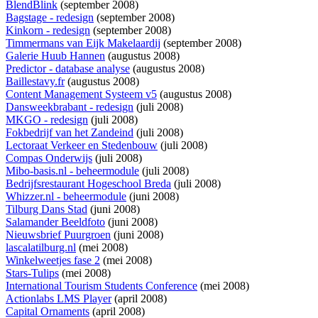
BlendBlink
(september 2008)
Bagstage - redesign
(september 2008)
Kinkorn - redesign
(september 2008)
Timmermans van Eijk Makelaardij
(september 2008)
Galerie Huub Hannen
(augustus 2008)
Predictor - database analyse
(augustus 2008)
Baillestavy.fr
(augustus 2008)
Content Management Systeem v5
(augustus 2008)
Dansweekbrabant - redesign
(juli 2008)
MKGO - redesign
(juli 2008)
Fokbedrijf van het Zandeind
(juli 2008)
Lectoraat Verkeer en Stedenbouw
(juli 2008)
Compas Onderwijs
(juli 2008)
Mibo-basis.nl - beheermodule
(juli 2008)
Bedrijfsrestaurant Hogeschool Breda
(juli 2008)
Whizzer.nl - beheermodule
(juni 2008)
Tilburg Dans Stad
(juni 2008)
Salamander Beeldfoto
(juni 2008)
Nieuwsbrief Puurgroen
(juni 2008)
lascalatilburg.nl
(mei 2008)
Winkelweetjes fase 2
(mei 2008)
Stars-Tulips
(mei 2008)
International Tourism Students Conference
(mei 2008)
Actionlabs LMS Player
(april 2008)
Capital Ornaments
(april 2008)