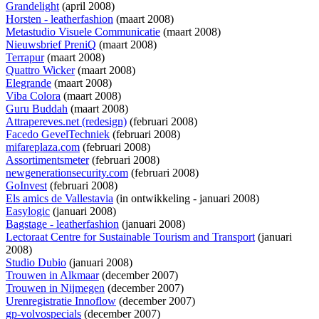
Grandelight
(april 2008)
Horsten - leatherfashion
(maart 2008)
Metastudio Visuele Communicatie
(maart 2008)
Nieuwsbrief PreniQ
(maart 2008)
Terrapur
(maart 2008)
Quattro Wicker
(maart 2008)
Elegrande
(maart 2008)
Viba Colora
(maart 2008)
Guru Buddah
(maart 2008)
Attrapereves.net (redesign)
(februari 2008)
Facedo GevelTechniek
(februari 2008)
mifareplaza.com
(februari 2008)
Assortimentsmeter
(februari 2008)
newgenerationsecurity.com
(februari 2008)
GoInvest
(februari 2008)
Els amics de Vallestavia
(
in ontwikkeling
- januari 2008)
Easylogic
(januari 2008)
Bagstage - leatherfashion
(januari 2008)
Lectoraat Centre for Sustainable Tourism and Transport
(januari
2008)
Studio Dubio
(januari 2008)
Trouwen in Alkmaar
(december 2007)
Trouwen in Nijmegen
(december 2007)
Urenregistratie Innoflow
(december 2007)
gp-volvospecials
(december 2007)