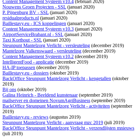
Content Management Systeem v10.4
(februari 2020)
Nouwens Groen Projecten - SSL
(januari 2020)
P. Pijnenburg BV - SSL
(januari 2020)
residualproducts.nl
(januari 2020)
Baillestavy.eu - ICS koppelingen
(januari 2020)
Content Management Systeem v10.3
(januari 2020)
AirportServiceBrabant.nl - SSL
(januari 2020)
Taxi Korthout - SSL
(januari 2020)
Steunpunt Mantelzorg Verlicht - versleuteling
(december 2019)
Mantelzorg Valkenswaard - versleuteling
(december 2019)
Content Management Systeem v10.2
(december 2019)
IntelligentFood - applicatie
(december 2019)
HA-IP toepassen
(december 2019)
Baillestavy.eu - dossiers
(oktober 2019)
BackOffice Steunpunt Mantelzorg Verlicht - kengetallen
(oktober
2019)
Bij ons
(oktober 2019)
Galina Heinrich - Beeldend kunstenaar
(september 2019)
mailserver en domeinen NovumAgriBusiness
(september 2019)
BackOffice Steunpunt Mantelzorg Verlicht - activiteiten
(september
2019)
Baillestavy.eu - reviews
(augustus 2019)
Steunpunt Mantelzorg Verlicht - aanvraag mzc 2019
(juli 2019)
BackOffice Steunpunt Mantelzorg Verlicht - verzendlijsten mnieuws
(juli 2019)