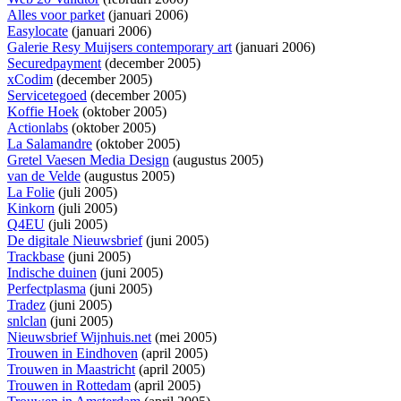
Alles voor parket
(januari 2006)
Easylocate
(januari 2006)
Galerie Resy Muijsers contemporary art
(januari 2006)
Securedpayment
(december 2005)
xCodim
(december 2005)
Servicetegoed
(december 2005)
Koffie Hoek
(oktober 2005)
Actionlabs
(oktober 2005)
La Salamandre
(oktober 2005)
Gretel Vaesen Media Design
(augustus 2005)
van de Velde
(augustus 2005)
La Folie
(juli 2005)
Kinkorn
(juli 2005)
Q4EU
(juli 2005)
De digitale Nieuwsbrief
(juni 2005)
Trackbase
(juni 2005)
Indische duinen
(juni 2005)
Perfectplasma
(juni 2005)
Tradez
(juni 2005)
snlclan
(juni 2005)
Nieuwsbrief Wijnhuis.net
(mei 2005)
Trouwen in Eindhoven
(april 2005)
Trouwen in Maastricht
(april 2005)
Trouwen in Rottedam
(april 2005)