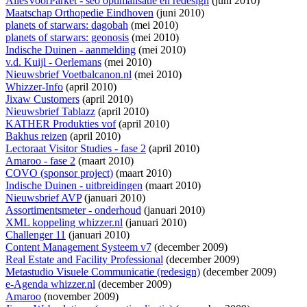
AllesVoorParket - seo optimalisatie en redesign
(juni 2010)
Maatschap Orthopedie Eindhoven
(juni 2010)
planets of starwars: dagobah
(mei 2010)
planets of starwars: geonosis
(mei 2010)
Indische Duinen - aanmelding
(mei 2010)
v.d. Kuijl - Oerlemans
(mei 2010)
Nieuwsbrief Voetbalcanon.nl
(mei 2010)
Whizzer-Info
(april 2010)
Jixaw Customers
(april 2010)
Nieuwsbrief Tablazz
(april 2010)
KATHER Produkties vof
(april 2010)
Bakhus reizen
(april 2010)
Lectoraat Visitor Studies - fase 2
(april 2010)
Amaroo - fase 2
(maart 2010)
COVO (sponsor project)
(maart 2010)
Indische Duinen - uitbreidingen
(maart 2010)
Nieuwsbrief AVP
(januari 2010)
Assortimentsmeter - onderhoud
(januari 2010)
XML koppeling whizzer.nl
(januari 2010)
Challenger 11
(januari 2010)
Content Management Systeem v7
(december 2009)
Real Estate and Facility Professional
(december 2009)
Metastudio Visuele Communicatie (redesign)
(december 2009)
e-Agenda whizzer.nl
(december 2009)
Amaroo
(november 2009)