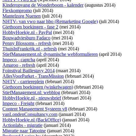
Kinderopvang de Wonderboom - kalender
(augustus 2014)
Flexkompromo
(juli 2014)
Mantelzorg Nuenen
(juli 2014)
NHTV- van vwo naar hbo (Remarketing Google)
(juli 2014)
Giethoorn boekingen - fase 2
(mei 2014)
HobbyHoekje.nl - PayPal
(mei 2014)
Bouwadviesburo Fadaco
(mei 2014)
Penny Blossoms - refresh
(mei 2014)
ThuisInFrankrijk.nl - refresh
(mei 2014)
StiefManagement.nl: dynamische webformulieren
(april 2014)
Impeco - captcha
(april 2014)
Amaroo - refresh
(april 2014)
Foinstival Baillestavy 2014
(maart 2014)
AllesVoorParket - TransMission
(februari 2014)
NHTV - carriereplein
(februari 2014)
Giethoorn boekingen (winkelwagen)
(februari 2014)
StiefManagement.nl: webblog
(februari 2014)
HobbyHoekje.nl - nieuwsbrief
(februari 2014)
Impeco - Freight
(februari 2014)
Content Management Systeem v8
(februari 2014)
vanLondenConsultancy.com
(januari 2014)
HobbyHoekje.nl (BackOffice)
(januari 2014)
Actionlabs - migratie
(januari 2014)
Migratie naar Tatooine
(januari 2014)