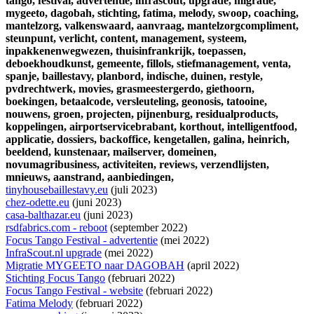
tango,
festival,
advertentie,
infrascout,
upgrade,
migratie,
mygeeto,
dagobah,
stichting,
fatima,
melody,
swoop,
coaching,
mantelzorg,
valkenswaard,
aanvraag,
mantelzorgcompliment,
steunpunt,
verlicht,
content,
management,
systeem,
inpakkenenwegwezen,
thuisinfrankrijk,
toepassen,
deboekhoudkunst,
gemeente,
fillols,
stiefmanagement,
venta,
spanje,
baillestavy,
planbord,
indische,
duinen,
restyle,
pvdrechtwerk,
movies,
grasmeestergerdo,
giethoorn,
boekingen,
betaalcode,
versleuteling,
geonosis,
tatooine,
nouwens,
groen,
projecten,
pijnenburg,
residualproducts,
koppelingen,
airportservicebrabant,
korthout,
intelligentfood,
applicatie,
dossiers,
backoffice,
kengetallen,
galina,
heinrich,
beeldend,
kunstenaar,
mailserver,
domeinen,
novumagribusiness,
activiteiten,
reviews,
verzendlijsten,
mnieuws,
aanstrand,
aanbiedingen,
tinyhousebaillestavy.eu
(juli 2023)
chez-odette.eu
(juni 2023)
casa-balthazar.eu
(juni 2023)
rsdfabrics.com - reboot
(september 2022)
Focus Tango Festival - advertentie
(mei 2022)
InfraScout.nl upgrade
(mei 2022)
Migratie MYGEETO naar DAGOBAH
(april 2022)
Stichting Focus Tango
(februari 2022)
Focus Tango Festival - website
(februari 2022)
Fatima Melody
(februari 2022)