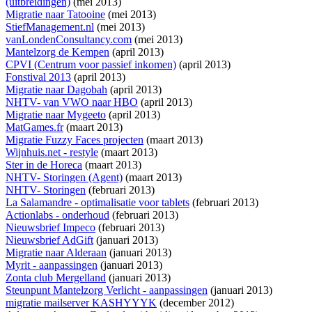
(uitbreidingen)
(mei 2013)
Migratie naar Tatooine
(mei 2013)
StiefManagement.nl
(mei 2013)
vanLondenConsultancy.com
(mei 2013)
Mantelzorg de Kempen
(april 2013)
CPVI (Centrum voor passief inkomen)
(april 2013)
Fonstival 2013
(april 2013)
Migratie naar Dagobah
(april 2013)
NHTV- van VWO naar HBO
(april 2013)
Migratie naar Mygeeto
(april 2013)
MatGames.fr
(maart 2013)
Migratie Fuzzy Faces projecten
(maart 2013)
Wijnhuis.net - restyle
(maart 2013)
Ster in de Horeca
(maart 2013)
NHTV- Storingen (Agent)
(maart 2013)
NHTV- Storingen
(februari 2013)
La Salamandre - optimalisatie voor tablets
(februari 2013)
Actionlabs - onderhoud
(februari 2013)
Nieuwsbrief Impeco
(februari 2013)
Nieuwsbrief AdGift
(januari 2013)
Migratie naar Alderaan
(januari 2013)
Myrit - aanpassingen
(januari 2013)
Zonta club Mergelland
(januari 2013)
Steunpunt Mantelzorg Verlicht - aanpassingen
(januari 2013)
migratie mailserver KASHYYYK
(december 2012)