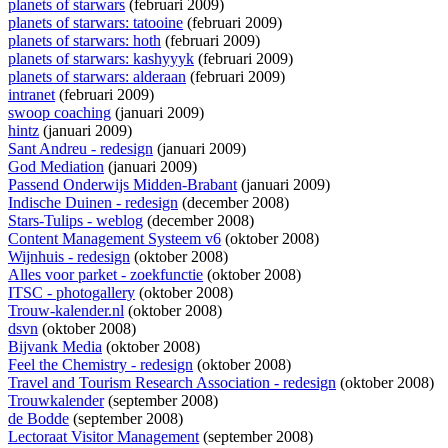
planets of starwars
(februari 2009)
planets of starwars: tatooine
(februari 2009)
planets of starwars: hoth
(februari 2009)
planets of starwars: kashyyyk
(februari 2009)
planets of starwars: alderaan
(februari 2009)
intranet
(februari 2009)
swoop coaching
(januari 2009)
hintz
(januari 2009)
Sant Andreu - redesign
(januari 2009)
God Mediation
(januari 2009)
Passend Onderwijs Midden-Brabant
(januari 2009)
Indische Duinen - redesign
(december 2008)
Stars-Tulips - weblog
(december 2008)
Content Management Systeem v6
(oktober 2008)
Wijnhuis - redesign
(oktober 2008)
Alles voor parket - zoekfunctie
(oktober 2008)
ITSC - photogallery
(oktober 2008)
Trouw-kalender.nl
(oktober 2008)
dsvn
(oktober 2008)
Bijvank Media
(oktober 2008)
Feel the Chemistry - redesign
(oktober 2008)
Travel and Tourism Research Association - redesign
(oktober 2008)
Trouwkalender
(september 2008)
de Bodde
(september 2008)
Lectoraat Visitor Management
(september 2008)