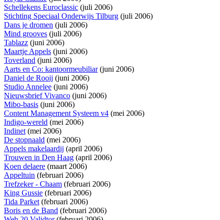
Schellekens Euroclassic
(juli 2006)
Stichting Speciaal Onderwijs Tilburg
(juli 2006)
Dans je dromen
(juli 2006)
Mind grooves
(juli 2006)
Tablazz
(juni 2006)
Maartje Appels
(juni 2006)
Toverland
(juni 2006)
Aarts en Co: kantoormeubiliar
(juni 2006)
Daniel de Rooij
(juni 2006)
Studio Annelee
(juni 2006)
Nieuwsbrief Vivanco
(juni 2006)
Mibo-basis
(juni 2006)
Content Management Systeem v4
(mei 2006)
Indigo-wereld
(mei 2006)
Indinet
(mei 2006)
De stopnaald
(mei 2006)
Appels makelaardij
(april 2006)
Trouwen in Den Haag
(april 2006)
Koen delaere
(maart 2006)
Appeltuin
(februari 2006)
Trefzeker - Chaam
(februari 2006)
King Gussie
(februari 2006)
Tida Parket
(februari 2006)
Boris en de Band
(februari 2006)
Web 20 Validtor
(februari 2006)