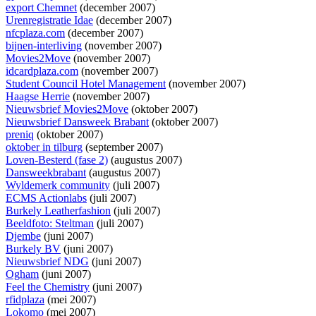
export Chemnet
(december 2007)
Urenregistratie Idae
(december 2007)
nfcplaza.com
(december 2007)
bijnen-interliving
(november 2007)
Movies2Move
(november 2007)
idcardplaza.com
(november 2007)
Student Council Hotel Management
(november 2007)
Haagse Herrie
(november 2007)
Nieuwsbrief Movies2Move
(oktober 2007)
Nieuwsbrief Dansweek Brabant
(oktober 2007)
preniq
(oktober 2007)
oktober in tilburg
(september 2007)
Loven-Besterd (fase 2)
(augustus 2007)
Dansweekbrabant
(augustus 2007)
Wyldemerk community
(juli 2007)
ECMS Actionlabs
(juli 2007)
Burkely Leatherfashion
(juli 2007)
Beeldfoto: Steltman
(juli 2007)
Djembe
(juni 2007)
Burkely BV
(juni 2007)
Nieuwsbrief NDG
(juni 2007)
Ogham
(juni 2007)
Feel the Chemistry
(juni 2007)
rfidplaza
(mei 2007)
Lokomo
(mei 2007)