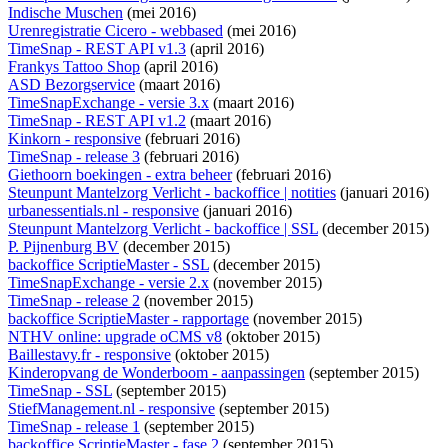
Indische Muschen
(mei 2016)
Urenregistratie Cicero - webbased
(mei 2016)
TimeSnap - REST API v1.3
(april 2016)
Frankys Tattoo Shop
(april 2016)
ASD Bezorgservice
(maart 2016)
TimeSnapExchange - versie 3.x
(maart 2016)
TimeSnap - REST API v1.2
(maart 2016)
Kinkorn - responsive
(februari 2016)
TimeSnap - release 3
(februari 2016)
Giethoorn boekingen - extra beheer
(februari 2016)
Steunpunt Mantelzorg Verlicht - backoffice | notities
(januari 2016)
urbanessentials.nl - responsive
(januari 2016)
Steunpunt Mantelzorg Verlicht - backoffice | SSL
(december 2015)
P. Pijnenburg BV
(december 2015)
backoffice ScriptieMaster - SSL
(december 2015)
TimeSnapExchange - versie 2.x
(november 2015)
TimeSnap - release 2
(november 2015)
backoffice ScriptieMaster - rapportage
(november 2015)
NTHV online: upgrade oCMS v8
(oktober 2015)
Baillestavy.fr - responsive
(oktober 2015)
Kinderopvang de Wonderboom - aanpassingen
(september 2015)
TimeSnap - SSL
(september 2015)
StiefManagement.nl - responsive
(september 2015)
TimeSnap - release 1
(september 2015)
backoffice ScriptieMaster - fase 2
(september 2015)