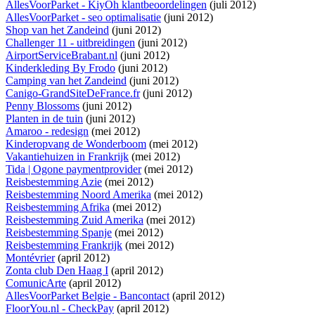
AllesVoorParket - KiyOh klantbeoordelingen
(juli 2012)
AllesVoorParket - seo optimalisatie
(juni 2012)
Shop van het Zandeind
(juni 2012)
Challenger 11 - uitbreidingen
(juni 2012)
AirportServiceBrabant.nl
(juni 2012)
Kinderkleding By Frodo
(juni 2012)
Camping van het Zandeind
(juni 2012)
Canigo-GrandSiteDeFrance.fr
(juni 2012)
Penny Blossoms
(juni 2012)
Planten in de tuin
(juni 2012)
Amaroo - redesign
(mei 2012)
Kinderopvang de Wonderboom
(mei 2012)
Vakantiehuizen in Frankrijk
(mei 2012)
Tida | Ogone paymentprovider
(mei 2012)
Reisbestemming Azie
(mei 2012)
Reisbestemming Noord Amerika
(mei 2012)
Reisbestemming Afrika
(mei 2012)
Reisbestemming Zuid Amerika
(mei 2012)
Reisbestemming Spanje
(mei 2012)
Reisbestemming Frankrijk
(mei 2012)
Montévrier
(april 2012)
Zonta club Den Haag I
(april 2012)
ComunicArte
(april 2012)
AllesVoorParket Belgie - Bancontact
(april 2012)
FloorYou.nl - CheckPay
(april 2012)