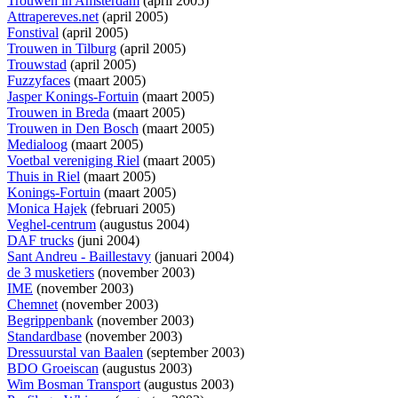
Trouwen in Amsterdam
(april 2005)
Attrapereves.net
(april 2005)
Fonstival
(april 2005)
Trouwen in Tilburg
(april 2005)
Trouwstad
(april 2005)
Fuzzyfaces
(maart 2005)
Jasper Konings-Fortuin
(maart 2005)
Trouwen in Breda
(maart 2005)
Trouwen in Den Bosch
(maart 2005)
Medialoog
(maart 2005)
Voetbal vereniging Riel
(maart 2005)
Thuis in Riel
(maart 2005)
Konings-Fortuin
(maart 2005)
Monica Hajek
(februari 2005)
Veghel-centrum
(augustus 2004)
DAF trucks
(juni 2004)
Sant Andreu - Baillestavy
(januari 2004)
de 3 musketiers
(november 2003)
IME
(november 2003)
Chemnet
(november 2003)
Begrippenbank
(november 2003)
Standardbase
(november 2003)
Dressuurstal van Baalen
(september 2003)
BDO Groeiscan
(augustus 2003)
Wim Bosman Transport
(augustus 2003)