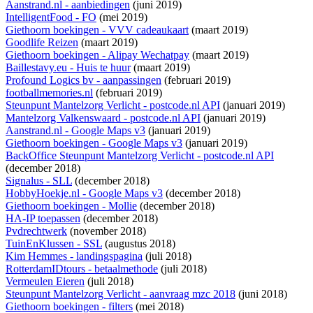
Aanstrand.nl - aanbiedingen
(juni 2019)
IntelligentFood - FO
(mei 2019)
Giethoorn boekingen - VVV cadeaukaart
(maart 2019)
Goodlife Reizen
(maart 2019)
Giethoorn boekingen - Alipay Wechatpay
(maart 2019)
Baillestavy.eu - Huis te huur
(maart 2019)
Profound Logics bv - aanpassingen
(februari 2019)
footballmemories.nl
(februari 2019)
Steunpunt Mantelzorg Verlicht - postcode.nl API
(januari 2019)
Mantelzorg Valkenswaard - postcode.nl API
(januari 2019)
Aanstrand.nl - Google Maps v3
(januari 2019)
Giethoorn boekingen - Google Maps v3
(januari 2019)
BackOffice Steunpunt Mantelzorg Verlicht - postcode.nl API
(december 2018)
Signalus - SLL
(december 2018)
HobbyHoekje.nl - Google Maps v3
(december 2018)
Giethoorn boekingen - Mollie
(december 2018)
HA-IP toepassen
(december 2018)
Pvdrechtwerk
(november 2018)
TuinEnKlussen - SSL
(augustus 2018)
Kim Hemmes - landingspagina
(juli 2018)
RotterdamIDtours - betaalmethode
(juli 2018)
Vermeulen Eieren
(juli 2018)
Steunpunt Mantelzorg Verlicht - aanvraag mzc 2018
(juni 2018)
Giethoorn boekingen - filters
(mei 2018)