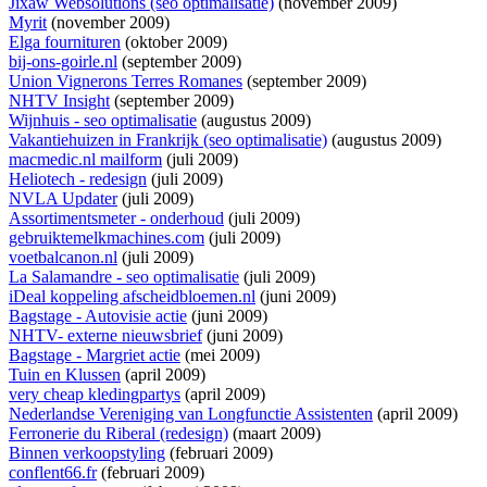
Jixaw Websolutions (seo optimalisatie)
(november 2009)
Myrit
(november 2009)
Elga fournituren
(oktober 2009)
bij-ons-goirle.nl
(september 2009)
Union Vignerons Terres Romanes
(september 2009)
NHTV Insight
(september 2009)
Wijnhuis - seo optimalisatie
(augustus 2009)
Vakantiehuizen in Frankrijk (seo optimalisatie)
(augustus 2009)
macmedic.nl mailform
(juli 2009)
Heliotech - redesign
(juli 2009)
NVLA Updater
(juli 2009)
Assortimentsmeter - onderhoud
(juli 2009)
gebruiktemelkmachines.com
(juli 2009)
voetbalcanon.nl
(juli 2009)
La Salamandre - seo optimalisatie
(juli 2009)
iDeal koppeling afscheidbloemen.nl
(juni 2009)
Bagstage - Autovisie actie
(juni 2009)
NHTV- externe nieuwsbrief
(juni 2009)
Bagstage - Margriet actie
(mei 2009)
Tuin en Klussen
(april 2009)
very cheap kledingpartys
(april 2009)
Nederlandse Vereniging van Longfunctie Assistenten
(april 2009)
Ferronerie du Riberal (redesign)
(maart 2009)
Binnen verkoopstyling
(februari 2009)
conflent66.fr
(februari 2009)