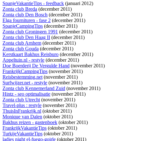
SpanjeVakantieTips - feedback
(januari 2012)
Zonta club Breda
(december 2011)
Zonta club Den Bosch
(december 2011)
Elga fournituren - fase 2
(december 2011)
SpanjeCampingTips
(december 2011)
Zonta club Groningen 1991
(december 2011)
Zonta club Den Haag II
(december 2011)
Zonta club Arnhem
(december 2011)
Zonta club Gouda
(december 2011)
Kerstkaart Bakhus Reisburo
(december 2011)
Appeltuin.nl - restyle
(december 2011)
Doe Boerderij De Vergulde Hand
(november 2011)
FrankrijkCampingTips
(november 2011)
Reisbestemming.net
(november 2011)
Surfwijzer.net - restyle
(november 2011)
Zonta club Kennemerland Zuid
(november 2011)
Hintz - seo optimalisatie
(november 2011)
Zonta club Utrecht
(november 2011)
Travel-plus : restyle
(november 2011)
ThuisInFrankrijk.nl
(oktober 2011)
Monique van Dalen
(oktober 2011)
Bakhus reizen - gastenboek
(oktober 2011)
FrankrijkVakantieTips
(oktober 2011)
TurkijeVakantieTips
(oktober 2011)
ladies night el-fuego-goirle
(oktober 2011)