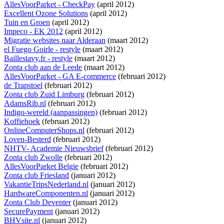
AllesVoorParket - CheckPay
(april 2012)
Excellent Ozone Solutions
(april 2012)
Tuin en Groen
(april 2012)
Impeco - EK 2012
(april 2012)
Migratie websites naar Alderaan
(maart 2012)
el Fuego Goirle - restyle
(maart 2012)
Baillestavy.fr - restyle
(maart 2012)
Zonta club aan de Leede
(maart 2012)
AllesVoorParket - GA E-commerce
(februari 2012)
de Trapstoel
(februari 2012)
Zonta club Zuid Limburg
(februari 2012)
AdamsRib.nl
(februari 2012)
Indigo-wereld (aanpassingen)
(februari 2012)
Koffiehoek
(februari 2012)
OnlineComputerShops.nl
(februari 2012)
Loven-Besterd
(februari 2012)
NHTV- Academie Nieuwsbrief
(februari 2012)
Zonta club Zwolle
(februari 2012)
AllesVoorParket Belgie
(februari 2012)
Zonta club Friesland
(januari 2012)
VakantieTripsNederland.nl
(januari 2012)
HardwareComponenten.nl
(januari 2012)
Zonta Club Deventer
(januari 2012)
SecurePayment
(januari 2012)
BHVsite.nl
(januari 2012)