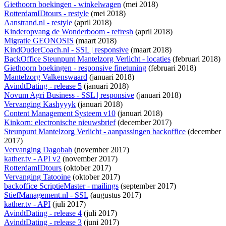
Giethoorn boekingen - winkelwagen
(mei 2018)
RotterdamIDtours - restyle
(mei 2018)
Aanstrand.nl - restyle
(april 2018)
Kinderopvang de Wonderboom - refresh
(april 2018)
Migratie GEONOSIS
(maart 2018)
KindOuderCoach.nl - SSL | responsive
(maart 2018)
BackOffice Steunpunt Mantelzorg Verlicht - locaties
(februari 2018)
Giethoorn boekingen - responsive finetuning
(februari 2018)
Mantelzorg Valkenswaard
(januari 2018)
AvindtDating - release 5
(januari 2018)
Novum Agri Business - SSL | responsive
(januari 2018)
Vervanging Kashyyyk
(januari 2018)
Content Management Systeem v10
(januari 2018)
Kinkorn: electronische nieuwsbrief
(december 2017)
Steunpunt Mantelzorg Verlicht - aanpassingen backoffice
(december
2017)
Vervanging Dagobah
(november 2017)
kather.tv - API v2
(november 2017)
RotterdamIDtours
(oktober 2017)
Vervanging Tatooine
(oktober 2017)
backoffice ScriptieMaster - mailings
(september 2017)
StiefManagement.nl - SSL
(augustus 2017)
kather.tv - API
(juli 2017)
AvindtDating - release 4
(juli 2017)
AvindtDating - release 3
(juni 2017)