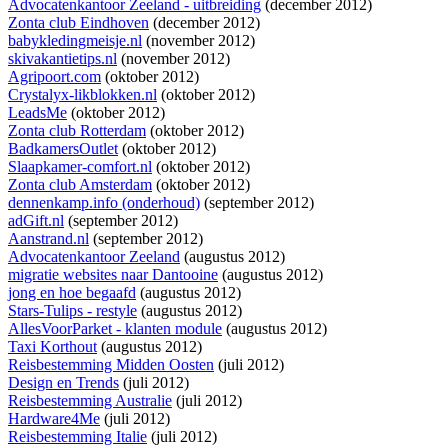
Advocatenkantoor Zeeland - uitbreiding
(december 2012)
Zonta club Eindhoven
(december 2012)
babykledingmeisje.nl
(november 2012)
skivakantietips.nl
(november 2012)
Agripoort.com
(oktober 2012)
Crystalyx-likblokken.nl
(oktober 2012)
LeadsMe
(oktober 2012)
Zonta club Rotterdam
(oktober 2012)
BadkamersOutlet
(oktober 2012)
Slaapkamer-comfort.nl
(oktober 2012)
Zonta club Amsterdam
(oktober 2012)
dennenkamp.info (onderhoud)
(september 2012)
adGift.nl
(september 2012)
Aanstrand.nl
(september 2012)
Advocatenkantoor Zeeland
(augustus 2012)
migratie websites naar Dantooine
(augustus 2012)
jong en hoe begaafd
(augustus 2012)
Stars-Tulips - restyle
(augustus 2012)
AllesVoorParket - klanten module
(augustus 2012)
Taxi Korthout
(augustus 2012)
Reisbestemming Midden Oosten
(juli 2012)
Design en Trends
(juli 2012)
Reisbestemming Australie
(juli 2012)
Hardware4Me
(juli 2012)
Reisbestemming Italie
(juli 2012)