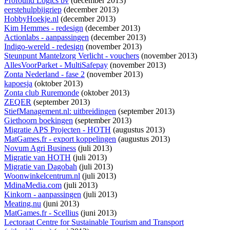
Profound Logics bv
(december 2013)
eerstehulpbijgriep
(december 2013)
HobbyHoekje.nl
(december 2013)
Kim Hemmes - redesign
(december 2013)
Actionlabs - aanpassingen
(december 2013)
Indigo-wereld - redesign
(november 2013)
Steunpunt Mantelzorg Verlicht - vouchers
(november 2013)
AllesVoorParket - MultiSafepay
(november 2013)
Zonta Nederland - fase 2
(november 2013)
kapoesja
(oktober 2013)
Zonta club Ruremonde
(oktober 2013)
ZEQER
(september 2013)
StiefManagement.nl: uitbreidingen
(september 2013)
Giethoorn boekingen
(september 2013)
Migratie APS Projecten - HOTH
(augustus 2013)
MatGames.fr - export koppelingen
(augustus 2013)
Novum Agri Business
(juli 2013)
Migratie van HOTH
(juli 2013)
Migratie van Dagobah
(juli 2013)
Woonwinkelcentrum.nl
(juli 2013)
MdinaMedia.com
(juli 2013)
Kinkorn - aanpassingen
(juli 2013)
Meating.nu
(juni 2013)
MatGames.fr - Scellius
(juni 2013)
Lectoraat Centre for Sustainable Tourism and Transport