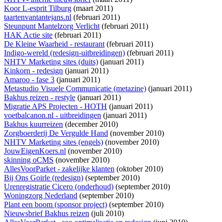
Koor L-esprit Tilburg
(maart 2011)
taartenvantantejans.nl
(februari 2011)
Steunpunt Mantelzorg Verlicht
(februari 2011)
HAK Actie site
(februari 2011)
De Kleine Waarheid - restaurant
(februari 2011)
Indigo-wereld (redesign-uitbreidingen)
(februari 2011)
NHTV Marketing sites (duits)
(januari 2011)
Kinkorn - redesign
(januari 2011)
Amaroo - fase 3
(januari 2011)
Metastudio Visuele Communicatie (metazine)
(januari 2011)
Bakhus reizen - restyle
(januari 2011)
Migratie APS Projecten - HOTH
(januari 2011)
voetbalcanon.nl - uitbreidingen
(januari 2011)
Bakhus kuurreizen
(december 2010)
Zorgboerderij De Vergulde Hand
(november 2010)
NHTV Marketing sites (engels)
(november 2010)
JouwEigenKoers.nl
(november 2010)
skinning oCMS
(november 2010)
AllesVoorParket - zakelijke klanten
(oktober 2010)
Bij Ons Goirle (redesign)
(september 2010)
Urenregistratie Cicero (onderhoud)
(september 2010)
Woningzorg Nederland
(september 2010)
Plant een boom (sponsor project)
(september 2010)
Nieuwsbrief Bakhus reizen
(juli 2010)