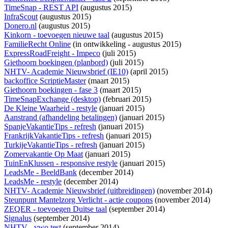
TimeSnap - REST API
(augustus 2015)
InfraScout
(augustus 2015)
Donero.nl
(augustus 2015)
Kinkorn - toevoegen nieuwe taal
(augustus 2015)
FamilieRecht Online
(
in ontwikkeling
- augustus 2015)
ExpressRoadFreight - Impeco
(juli 2015)
Giethoorn boekingen (planbord)
(juli 2015)
NHTV- Academie Nieuwsbrief (IE10)
(april 2015)
backoffice ScriptieMaster
(maart 2015)
Giethoorn boekingen - fase 3
(maart 2015)
TimeSnapExchange (desktop)
(februari 2015)
De Kleine Waarheid - restyle
(januari 2015)
Aanstrand (afhandeling betalingen)
(januari 2015)
SpanjeVakantieTips - refresh
(januari 2015)
FrankrijkVakantieTips - refresh
(januari 2015)
TurkijeVakantieTips - refresh
(januari 2015)
Zomervakantie Op Maat
(januari 2015)
TuinEnKlussen - responsive restyle
(januari 2015)
LeadsMe - BeeldBank
(december 2014)
LeadsMe - restyle
(december 2014)
NHTV- Academie Nieuwsbrief (uitbreidingen)
(november 2014)
Steunpunt Mantelzorg Verlicht - actie coupons
(november 2014)
ZEQER - toevoegen Duitse taal
(september 2014)
Signalus
(september 2014)
NHTV - vwo test
(september 2014)