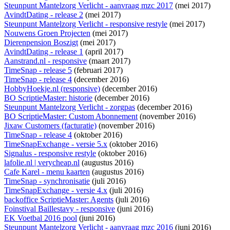
Steunpunt Mantelzorg Verlicht - aanvraag mzc 2017
(mei 2017)
AvindtDating - release 2
(mei 2017)
Steunpunt Mantelzorg Verlicht - responsive restyle
(mei 2017)
Nouwens Groen Projecten
(mei 2017)
Dierenpension Boszigt
(mei 2017)
AvindtDating - release 1
(april 2017)
Aanstrand.nl - responsive
(maart 2017)
TimeSnap - release 5
(februari 2017)
TimeSnap - release 4
(december 2016)
HobbyHoekje.nl (responsive)
(december 2016)
BO ScriptieMaster: historie
(december 2016)
Steunpunt Mantelzorg Verlicht - zorgpas
(december 2016)
BO ScriptieMaster: Custom Abonnement
(november 2016)
Jixaw Customers (facturatie)
(november 2016)
TimeSnap - release 4
(oktober 2016)
TimeSnapExchange - versie 5.x
(oktober 2016)
Signalus - responsive restyle
(oktober 2016)
lafolie.nl | verycheap.nl
(augustus 2016)
Cafe Karel - menu kaarten
(augustus 2016)
TimeSnap - synchronisatie
(juli 2016)
TimeSnapExchange - versie 4.x
(juli 2016)
backoffice ScriptieMaster: Agents
(juli 2016)
Foinstival Baillestavy - responsive
(juni 2016)
EK Voetbal 2016 pool
(juni 2016)
Steunpunt Mantelzorg Verlicht - aanvraag mzc 2016
(juni 2016)