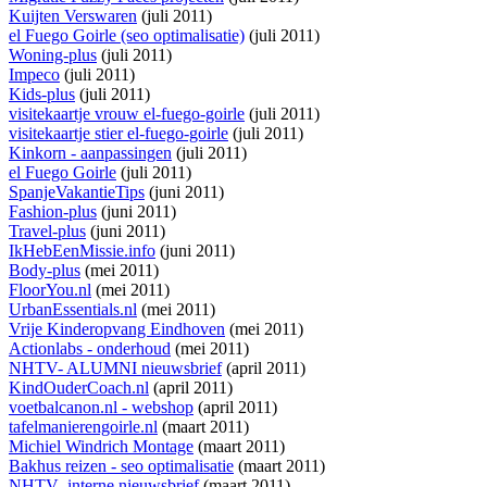
Kuijten Verswaren
(juli 2011)
el Fuego Goirle (seo optimalisatie)
(juli 2011)
Woning-plus
(juli 2011)
Impeco
(juli 2011)
Kids-plus
(juli 2011)
visitekaartje vrouw el-fuego-goirle
(juli 2011)
visitekaartje stier el-fuego-goirle
(juli 2011)
Kinkorn - aanpassingen
(juli 2011)
el Fuego Goirle
(juli 2011)
SpanjeVakantieTips
(juni 2011)
Fashion-plus
(juni 2011)
Travel-plus
(juni 2011)
IkHebEenMissie.info
(juni 2011)
Body-plus
(mei 2011)
FloorYou.nl
(mei 2011)
UrbanEssentials.nl
(mei 2011)
Vrije Kinderopvang Eindhoven
(mei 2011)
Actionlabs - onderhoud
(mei 2011)
NHTV- ALUMNI nieuwsbrief
(april 2011)
KindOuderCoach.nl
(april 2011)
voetbalcanon.nl - webshop
(april 2011)
tafelmanierengoirle.nl
(maart 2011)
Michiel Windrich Montage
(maart 2011)
Bakhus reizen - seo optimalisatie
(maart 2011)
NHTV- interne nieuwsbrief
(maart 2011)