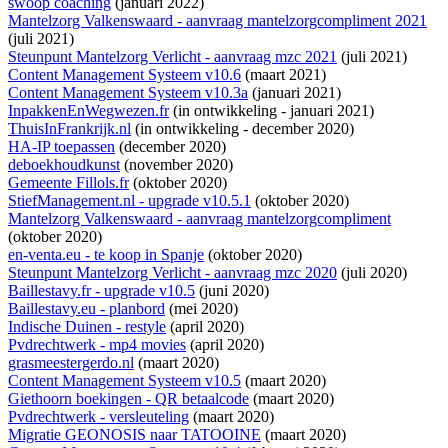
swoop coaching
(januari 2022)
Mantelzorg Valkenswaard - aanvraag mantelzorgcompliment 2021
(juli 2021)
Steunpunt Mantelzorg Verlicht - aanvraag mzc 2021
(juli 2021)
Content Management Systeem v10.6
(maart 2021)
Content Management Systeem v10.3a
(januari 2021)
InpakkenEnWegwezen.fr
(
in ontwikkeling
- januari 2021)
ThuisInFrankrijk.nl
(
in ontwikkeling
- december 2020)
HA-IP toepassen
(december 2020)
deboekhoudkunst
(november 2020)
Gemeente Fillols.fr
(oktober 2020)
StiefManagement.nl - upgrade v10.5.1
(oktober 2020)
Mantelzorg Valkenswaard - aanvraag mantelzorgcompliment
(oktober 2020)
en-venta.eu - te koop in Spanje
(oktober 2020)
Steunpunt Mantelzorg Verlicht - aanvraag mzc 2020
(juli 2020)
Baillestavy.fr - upgrade v10.5
(juni 2020)
Baillestavy.eu - planbord
(mei 2020)
Indische Duinen - restyle
(april 2020)
Pvdrechtwerk - mp4 movies
(april 2020)
grasmeestergerdo.nl
(maart 2020)
Content Management Systeem v10.5
(maart 2020)
Giethoorn boekingen - QR betaalcode
(maart 2020)
Pvdrechtwerk - versleuteling
(maart 2020)
Migratie GEONOSIS naar TATOOINE
(maart 2020)