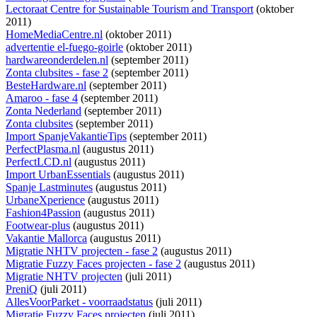
Lectoraat Centre for Sustainable Tourism and Transport
(oktober
2011)
HomeMediaCentre.nl
(oktober 2011)
advertentie el-fuego-goirle
(oktober 2011)
hardwareonderdelen.nl
(september 2011)
Zonta clubsites - fase 2
(september 2011)
BesteHardware.nl
(september 2011)
Amaroo - fase 4
(september 2011)
Zonta Nederland
(september 2011)
Zonta clubsites
(september 2011)
Import SpanjeVakantieTips
(september 2011)
PerfectPlasma.nl
(augustus 2011)
PerfectLCD.nl
(augustus 2011)
Import UrbanEssentials
(augustus 2011)
Spanje Lastminutes
(augustus 2011)
UrbaneXperience
(augustus 2011)
Fashion4Passion
(augustus 2011)
Footwear-plus
(augustus 2011)
Vakantie Mallorca
(augustus 2011)
Migratie NHTV projecten - fase 2
(augustus 2011)
Migratie Fuzzy Faces projecten - fase 2
(augustus 2011)
Migratie NHTV projecten
(juli 2011)
PreniQ
(juli 2011)
AllesVoorParket - voorraadstatus
(juli 2011)
Migratie Fuzzy Faces projecten
(juli 2011)