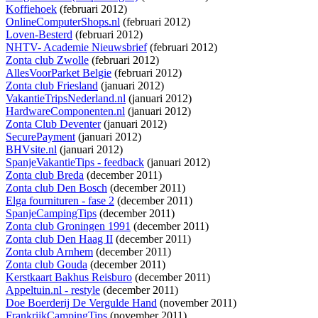
Koffiehoek
(februari 2012)
OnlineComputerShops.nl
(februari 2012)
Loven-Besterd
(februari 2012)
NHTV- Academie Nieuwsbrief
(februari 2012)
Zonta club Zwolle
(februari 2012)
AllesVoorParket Belgie
(februari 2012)
Zonta club Friesland
(januari 2012)
VakantieTripsNederland.nl
(januari 2012)
HardwareComponenten.nl
(januari 2012)
Zonta Club Deventer
(januari 2012)
SecurePayment
(januari 2012)
BHVsite.nl
(januari 2012)
SpanjeVakantieTips - feedback
(januari 2012)
Zonta club Breda
(december 2011)
Zonta club Den Bosch
(december 2011)
Elga fournituren - fase 2
(december 2011)
SpanjeCampingTips
(december 2011)
Zonta club Groningen 1991
(december 2011)
Zonta club Den Haag II
(december 2011)
Zonta club Arnhem
(december 2011)
Zonta club Gouda
(december 2011)
Kerstkaart Bakhus Reisburo
(december 2011)
Appeltuin.nl - restyle
(december 2011)
Doe Boerderij De Vergulde Hand
(november 2011)
FrankrijkCampingTips
(november 2011)