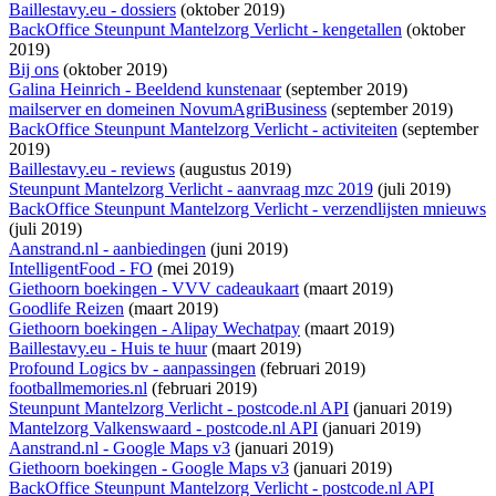
Baillestavy.eu - dossiers
(oktober 2019)
BackOffice Steunpunt Mantelzorg Verlicht - kengetallen
(oktober
2019)
Bij ons
(oktober 2019)
Galina Heinrich - Beeldend kunstenaar
(september 2019)
mailserver en domeinen NovumAgriBusiness
(september 2019)
BackOffice Steunpunt Mantelzorg Verlicht - activiteiten
(september
2019)
Baillestavy.eu - reviews
(augustus 2019)
Steunpunt Mantelzorg Verlicht - aanvraag mzc 2019
(juli 2019)
BackOffice Steunpunt Mantelzorg Verlicht - verzendlijsten mnieuws
(juli 2019)
Aanstrand.nl - aanbiedingen
(juni 2019)
IntelligentFood - FO
(mei 2019)
Giethoorn boekingen - VVV cadeaukaart
(maart 2019)
Goodlife Reizen
(maart 2019)
Giethoorn boekingen - Alipay Wechatpay
(maart 2019)
Baillestavy.eu - Huis te huur
(maart 2019)
Profound Logics bv - aanpassingen
(februari 2019)
footballmemories.nl
(februari 2019)
Steunpunt Mantelzorg Verlicht - postcode.nl API
(januari 2019)
Mantelzorg Valkenswaard - postcode.nl API
(januari 2019)
Aanstrand.nl - Google Maps v3
(januari 2019)
Giethoorn boekingen - Google Maps v3
(januari 2019)
BackOffice Steunpunt Mantelzorg Verlicht - postcode.nl API