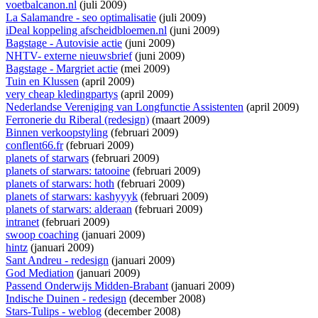
voetbalcanon.nl
(juli 2009)
La Salamandre - seo optimalisatie
(juli 2009)
iDeal koppeling afscheidbloemen.nl
(juni 2009)
Bagstage - Autovisie actie
(juni 2009)
NHTV- externe nieuwsbrief
(juni 2009)
Bagstage - Margriet actie
(mei 2009)
Tuin en Klussen
(april 2009)
very cheap kledingpartys
(april 2009)
Nederlandse Vereniging van Longfunctie Assistenten
(april 2009)
Ferronerie du Riberal (redesign)
(maart 2009)
Binnen verkoopstyling
(februari 2009)
conflent66.fr
(februari 2009)
planets of starwars
(februari 2009)
planets of starwars: tatooine
(februari 2009)
planets of starwars: hoth
(februari 2009)
planets of starwars: kashyyyk
(februari 2009)
planets of starwars: alderaan
(februari 2009)
intranet
(februari 2009)
swoop coaching
(januari 2009)
hintz
(januari 2009)
Sant Andreu - redesign
(januari 2009)
God Mediation
(januari 2009)
Passend Onderwijs Midden-Brabant
(januari 2009)
Indische Duinen - redesign
(december 2008)
Stars-Tulips - weblog
(december 2008)