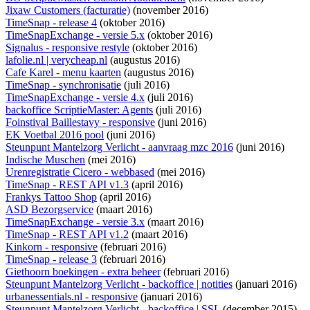
Jixaw Customers (facturatie)
(november 2016)
TimeSnap - release 4
(oktober 2016)
TimeSnapExchange - versie 5.x
(oktober 2016)
Signalus - responsive restyle
(oktober 2016)
lafolie.nl | verycheap.nl
(augustus 2016)
Cafe Karel - menu kaarten
(augustus 2016)
TimeSnap - synchronisatie
(juli 2016)
TimeSnapExchange - versie 4.x
(juli 2016)
backoffice ScriptieMaster: Agents
(juli 2016)
Foinstival Baillestavy - responsive
(juni 2016)
EK Voetbal 2016 pool
(juni 2016)
Steunpunt Mantelzorg Verlicht - aanvraag mzc 2016
(juni 2016)
Indische Muschen
(mei 2016)
Urenregistratie Cicero - webbased
(mei 2016)
TimeSnap - REST API v1.3
(april 2016)
Frankys Tattoo Shop
(april 2016)
ASD Bezorgservice
(maart 2016)
TimeSnapExchange - versie 3.x
(maart 2016)
TimeSnap - REST API v1.2
(maart 2016)
Kinkorn - responsive
(februari 2016)
TimeSnap - release 3
(februari 2016)
Giethoorn boekingen - extra beheer
(februari 2016)
Steunpunt Mantelzorg Verlicht - backoffice | notities
(januari 2016)
urbanessentials.nl - responsive
(januari 2016)
Steunpunt Mantelzorg Verlicht - backoffice | SSL
(december 2015)