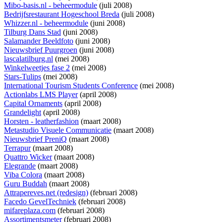
Mibo-basis.nl - beheermodule
(juli 2008)
Bedrijfsrestaurant Hogeschool Breda
(juli 2008)
Whizzer.nl - beheermodule
(juni 2008)
Tilburg Dans Stad
(juni 2008)
Salamander Beeldfoto
(juni 2008)
Nieuwsbrief Puurgroen
(juni 2008)
lascalatilburg.nl
(mei 2008)
Winkelweetjes fase 2
(mei 2008)
Stars-Tulips
(mei 2008)
International Tourism Students Conference
(mei 2008)
Actionlabs LMS Player
(april 2008)
Capital Ornaments
(april 2008)
Grandelight
(april 2008)
Horsten - leatherfashion
(maart 2008)
Metastudio Visuele Communicatie
(maart 2008)
Nieuwsbrief PreniQ
(maart 2008)
Terrapur
(maart 2008)
Quattro Wicker
(maart 2008)
Elegrande
(maart 2008)
Viba Colora
(maart 2008)
Guru Buddah
(maart 2008)
Attrapereves.net (redesign)
(februari 2008)
Facedo GevelTechniek
(februari 2008)
mifareplaza.com
(februari 2008)
Assortimentsmeter
(februari 2008)