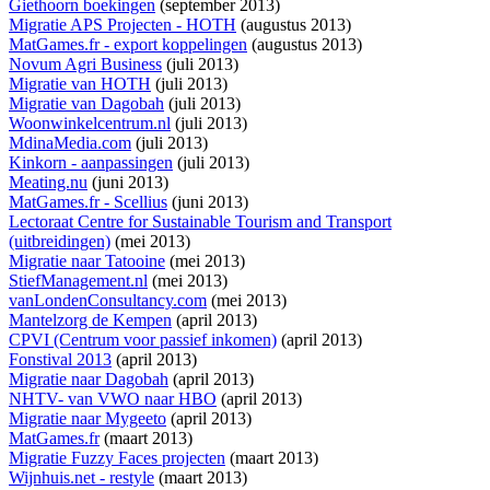
Giethoorn boekingen
(september 2013)
Migratie APS Projecten - HOTH
(augustus 2013)
MatGames.fr - export koppelingen
(augustus 2013)
Novum Agri Business
(juli 2013)
Migratie van HOTH
(juli 2013)
Migratie van Dagobah
(juli 2013)
Woonwinkelcentrum.nl
(juli 2013)
MdinaMedia.com
(juli 2013)
Kinkorn - aanpassingen
(juli 2013)
Meating.nu
(juni 2013)
MatGames.fr - Scellius
(juni 2013)
Lectoraat Centre for Sustainable Tourism and Transport
(uitbreidingen)
(mei 2013)
Migratie naar Tatooine
(mei 2013)
StiefManagement.nl
(mei 2013)
vanLondenConsultancy.com
(mei 2013)
Mantelzorg de Kempen
(april 2013)
CPVI (Centrum voor passief inkomen)
(april 2013)
Fonstival 2013
(april 2013)
Migratie naar Dagobah
(april 2013)
NHTV- van VWO naar HBO
(april 2013)
Migratie naar Mygeeto
(april 2013)
MatGames.fr
(maart 2013)
Migratie Fuzzy Faces projecten
(maart 2013)
Wijnhuis.net - restyle
(maart 2013)