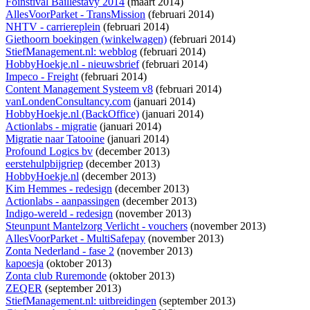
Foinstival Baillestavy 2014
(maart 2014)
AllesVoorParket - TransMission
(februari 2014)
NHTV - carriereplein
(februari 2014)
Giethoorn boekingen (winkelwagen)
(februari 2014)
StiefManagement.nl: webblog
(februari 2014)
HobbyHoekje.nl - nieuwsbrief
(februari 2014)
Impeco - Freight
(februari 2014)
Content Management Systeem v8
(februari 2014)
vanLondenConsultancy.com
(januari 2014)
HobbyHoekje.nl (BackOffice)
(januari 2014)
Actionlabs - migratie
(januari 2014)
Migratie naar Tatooine
(januari 2014)
Profound Logics bv
(december 2013)
eerstehulpbijgriep
(december 2013)
HobbyHoekje.nl
(december 2013)
Kim Hemmes - redesign
(december 2013)
Actionlabs - aanpassingen
(december 2013)
Indigo-wereld - redesign
(november 2013)
Steunpunt Mantelzorg Verlicht - vouchers
(november 2013)
AllesVoorParket - MultiSafepay
(november 2013)
Zonta Nederland - fase 2
(november 2013)
kapoesja
(oktober 2013)
Zonta club Ruremonde
(oktober 2013)
ZEQER
(september 2013)
StiefManagement.nl: uitbreidingen
(september 2013)