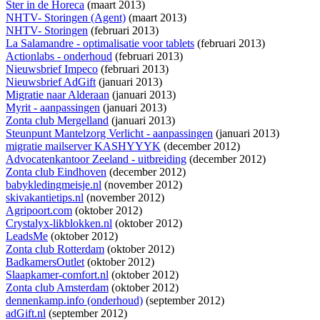
Ster in de Horeca
(maart 2013)
NHTV- Storingen (Agent)
(maart 2013)
NHTV- Storingen
(februari 2013)
La Salamandre - optimalisatie voor tablets
(februari 2013)
Actionlabs - onderhoud
(februari 2013)
Nieuwsbrief Impeco
(februari 2013)
Nieuwsbrief AdGift
(januari 2013)
Migratie naar Alderaan
(januari 2013)
Myrit - aanpassingen
(januari 2013)
Zonta club Mergelland
(januari 2013)
Steunpunt Mantelzorg Verlicht - aanpassingen
(januari 2013)
migratie mailserver KASHYYYK
(december 2012)
Advocatenkantoor Zeeland - uitbreiding
(december 2012)
Zonta club Eindhoven
(december 2012)
babykledingmeisje.nl
(november 2012)
skivakantietips.nl
(november 2012)
Agripoort.com
(oktober 2012)
Crystalyx-likblokken.nl
(oktober 2012)
LeadsMe
(oktober 2012)
Zonta club Rotterdam
(oktober 2012)
BadkamersOutlet
(oktober 2012)
Slaapkamer-comfort.nl
(oktober 2012)
Zonta club Amsterdam
(oktober 2012)
dennenkamp.info (onderhoud)
(september 2012)
adGift.nl
(september 2012)