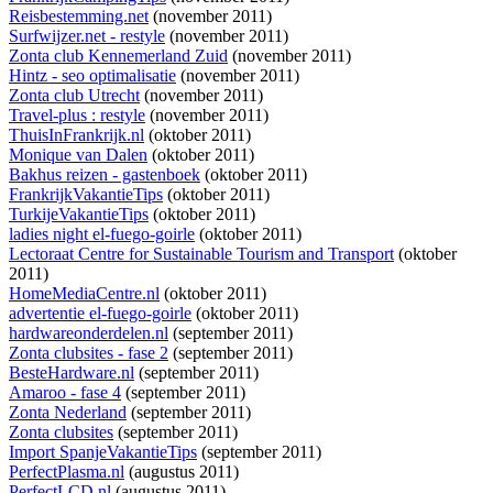
Reisbestemming.net
(november 2011)
Surfwijzer.net - restyle
(november 2011)
Zonta club Kennemerland Zuid
(november 2011)
Hintz - seo optimalisatie
(november 2011)
Zonta club Utrecht
(november 2011)
Travel-plus : restyle
(november 2011)
ThuisInFrankrijk.nl
(oktober 2011)
Monique van Dalen
(oktober 2011)
Bakhus reizen - gastenboek
(oktober 2011)
FrankrijkVakantieTips
(oktober 2011)
TurkijeVakantieTips
(oktober 2011)
ladies night el-fuego-goirle
(oktober 2011)
Lectoraat Centre for Sustainable Tourism and Transport
(oktober
2011)
HomeMediaCentre.nl
(oktober 2011)
advertentie el-fuego-goirle
(oktober 2011)
hardwareonderdelen.nl
(september 2011)
Zonta clubsites - fase 2
(september 2011)
BesteHardware.nl
(september 2011)
Amaroo - fase 4
(september 2011)
Zonta Nederland
(september 2011)
Zonta clubsites
(september 2011)
Import SpanjeVakantieTips
(september 2011)
PerfectPlasma.nl
(augustus 2011)
PerfectLCD.nl
(augustus 2011)