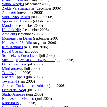
Winkelweetjes
(december 2006)
Ziekte Verzuimadvies
(december 2006)
Atelier66
(november 2006)
Sinds 1965, Bistro
(oktober 2006)
Spoorzone Theresia
(oktober 2006)
Mandoer
(september 2006)
Hendrik Nijs
(september 2006)
Amalour
(september 2006)
Monique van Dalen
(september 2006)
Nieuwsbrief Stabilo
(augustus 2006)
Kim Hemmes
(augustus 2006)
Royal Classic
(juli 2006)
Schellekens Euroclassic
(juli 2006)
Stichting Speciaal Onderwijs Tilburg
(juli 2006)
Dans je dromen
(juli 2006)
Mind grooves
(juli 2006)
Tablazz
(juni 2006)
Maartje Appels
(juni 2006)
Toverland
(juni 2006)
Aarts en Co: kantoormeubiliar
(juni 2006)
Daniel de Rooij
(juni 2006)
Studio Annelee
(juni 2006)
Nieuwsbrief Vivanco
(juni 2006)
Mibo-basis
(juni 2006)