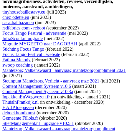
novumagribusiness,
activiteiten,
reviews,
verzendlijsten,
mnieuws,
aanstrand,
aanbiedingen,
tinyhousebaillestavy.eu
(juli 2023)
chez-odette.eu
(juni 2023)
casa-balthazar.eu
(juni 2023)
rsdfabrics.com - reboot
(september 2022)
Focus Tango Festival - advertentie
(mei 2022)
InfraScout.nl upgrade
(mei 2022)
Migratie MYGEETO naar DAGOBAH
(april 2022)
Stichting Focus Tango
(februari 2022)
Focus Tango Festival - website
(februari 2022)
Fatima Melody
(februari 2022)
swoop coaching
(januari 2022)
Mantelzorg Valkenswaard - aanvraag mantelzorgcompliment 2021
(juli 2021)
Steunpunt Mantelzorg Verlicht - aanvraag mzc 2021
(juli 2021)
Content Management Systeem v10.6
(maart 2021)
Content Management Systeem v10.3a
(januari 2021)
InpakkenEnWegwezen.fr
(
in ontwikkeling
- januari 2021)
ThuisInFrankrijk.nl
(
in ontwikkeling
- december 2020)
HA-IP toepassen
(december 2020)
deboekhoudkunst
(november 2020)
Gemeente Fillols.fr
(oktober 2020)
StiefManagement.nl - upgrade v10.5.1
(oktober 2020)
Mantelzorg Valkenswaard - aanvraag mantelzorgcompliment