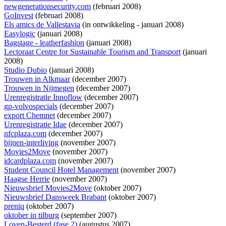
newgenerationsecurity.com
(februari 2008)
GoInvest
(februari 2008)
Els amics de Vallestavia
(
in ontwikkeling
- januari 2008)
Easylogic
(januari 2008)
Bagstage - leatherfashion
(januari 2008)
Lectoraat Centre for Sustainable Tourism and Transport
(januari
2008)
Studio Dubio
(januari 2008)
Trouwen in Alkmaar
(december 2007)
Trouwen in Nijmegen
(december 2007)
Urenregistratie Innoflow
(december 2007)
gp-volvospecials
(december 2007)
export Chemnet
(december 2007)
Urenregistratie Idae
(december 2007)
nfcplaza.com
(december 2007)
bijnen-interliving
(november 2007)
Movies2Move
(november 2007)
idcardplaza.com
(november 2007)
Student Council Hotel Management
(november 2007)
Haagse Herrie
(november 2007)
Nieuwsbrief Movies2Move
(oktober 2007)
Nieuwsbrief Dansweek Brabant
(oktober 2007)
preniq
(oktober 2007)
oktober in tilburg
(september 2007)
Loven-Besterd (fase 2)
(augustus 2007)