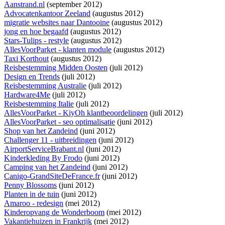
Aanstrand.nl
(september 2012)
Advocatenkantoor Zeeland
(augustus 2012)
migratie websites naar Dantooine
(augustus 2012)
jong en hoe begaafd
(augustus 2012)
Stars-Tulips - restyle
(augustus 2012)
AllesVoorParket - klanten module
(augustus 2012)
Taxi Korthout
(augustus 2012)
Reisbestemming Midden Oosten
(juli 2012)
Design en Trends
(juli 2012)
Reisbestemming Australie
(juli 2012)
Hardware4Me
(juli 2012)
Reisbestemming Italie
(juli 2012)
AllesVoorParket - KiyOh klantbeoordelingen
(juli 2012)
AllesVoorParket - seo optimalisatie
(juni 2012)
Shop van het Zandeind
(juni 2012)
Challenger 11 - uitbreidingen
(juni 2012)
AirportServiceBrabant.nl
(juni 2012)
Kinderkleding By Frodo
(juni 2012)
Camping van het Zandeind
(juni 2012)
Canigo-GrandSiteDeFrance.fr
(juni 2012)
Penny Blossoms
(juni 2012)
Planten in de tuin
(juni 2012)
Amaroo - redesign
(mei 2012)
Kinderopvang de Wonderboom
(mei 2012)
Vakantiehuizen in Frankrijk
(mei 2012)