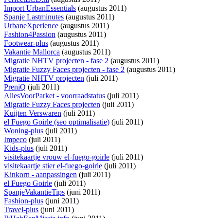
Import UrbanEssentials
(augustus 2011)
Spanje Lastminutes
(augustus 2011)
UrbaneXperience
(augustus 2011)
Fashion4Passion
(augustus 2011)
Footwear-plus
(augustus 2011)
Vakantie Mallorca
(augustus 2011)
Migratie NHTV projecten - fase 2
(augustus 2011)
Migratie Fuzzy Faces projecten - fase 2
(augustus 2011)
Migratie NHTV projecten
(juli 2011)
PreniQ
(juli 2011)
AllesVoorParket - voorraadstatus
(juli 2011)
Migratie Fuzzy Faces projecten
(juli 2011)
Kuijten Verswaren
(juli 2011)
el Fuego Goirle (seo optimalisatie)
(juli 2011)
Woning-plus
(juli 2011)
Impeco
(juli 2011)
Kids-plus
(juli 2011)
visitekaartje vrouw el-fuego-goirle
(juli 2011)
visitekaartje stier el-fuego-goirle
(juli 2011)
Kinkorn - aanpassingen
(juli 2011)
el Fuego Goirle
(juli 2011)
SpanjeVakantieTips
(juni 2011)
Fashion-plus
(juni 2011)
Travel-plus
(juni 2011)