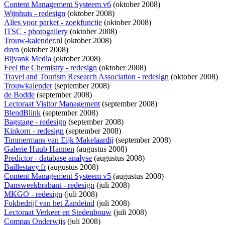
Content Management Systeem v6
(oktober 2008)
Wijnhuis - redesign
(oktober 2008)
Alles voor parket - zoekfunctie
(oktober 2008)
ITSC - photogallery
(oktober 2008)
Trouw-kalender.nl
(oktober 2008)
dsvn
(oktober 2008)
Bijvank Media
(oktober 2008)
Feel the Chemistry - redesign
(oktober 2008)
Travel and Tourism Research Association - redesign
(oktober 2008)
Trouwkalender
(september 2008)
de Bodde
(september 2008)
Lectoraat Visitor Management
(september 2008)
BlendBlink
(september 2008)
Bagstage - redesign
(september 2008)
Kinkorn - redesign
(september 2008)
Timmermans van Eijk Makelaardij
(september 2008)
Galerie Huub Hannen
(augustus 2008)
Predictor - database analyse
(augustus 2008)
Baillestavy.fr
(augustus 2008)
Content Management Systeem v5
(augustus 2008)
Dansweekbrabant - redesign
(juli 2008)
MKGO - redesign
(juli 2008)
Fokbedrijf van het Zandeind
(juli 2008)
Lectoraat Verkeer en Stedenbouw
(juli 2008)
Compas Onderwijs
(juli 2008)