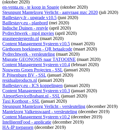
(oktober 2020)
en-venta.eu - te koop in Spanje
(oktober 2020)
Steunpunt Mantelzorg Verlicht - aanvraag mzc 2020
(juli 2020)
Baillestavy.fr - upgrade v10.5
(juni 2020)
Baillestavy.eu - planbord
(mei 2020)
Indische Duinen - restyle
(april 2020)
Pvdrechtwerk - mp4 movies
(april 2020)
grasmeestergerdo.nl
(maart 2020)
Content Management Systeem v10.5
(maart 2020)
Giethoorn boekingen - QR betaalcode
(maart 2020)
Pvdrechtwerk - versleuteling
(maart 2020)
Migratie GEONOSIS naar TATOOINE
(maart 2020)
Content Management Systeem v10.4
(februari 2020)
Nouwens Groen Projecten - SSL
(januari 2020)
P. Pijnenburg BV - SSL
(januari 2020)
residualproducts.nl
(januari 2020)
Baillestavy.eu - ICS koppelingen
(januari 2020)
Content Management Systeem v10.3
(januari 2020)
AirportServiceBrabant.nl - SSL
(januari 2020)
Taxi Korthout - SSL
(januari 2020)
Steunpunt Mantelzorg Verlicht - versleuteling
(december 2019)
Mantelzorg Valkenswaard - versleuteling
(december 2019)
Content Management Systeem v10.2
(december 2019)
IntelligentFood - applicatie
(december 2019)
HA-IP toepassen
(december 2019)