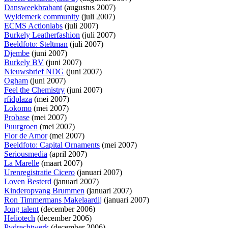
Dansweekbrabant
(augustus 2007)
Wyldemerk community
(juli 2007)
ECMS Actionlabs
(juli 2007)
Burkely Leatherfashion
(juli 2007)
Beeldfoto: Steltman
(juli 2007)
Djembe
(juni 2007)
Burkely BV
(juni 2007)
Nieuwsbrief NDG
(juni 2007)
Ogham
(juni 2007)
Feel the Chemistry
(juni 2007)
rfidplaza
(mei 2007)
Lokomo
(mei 2007)
Probase
(mei 2007)
Puurgroen
(mei 2007)
Flor de Amor
(mei 2007)
Beeldfoto: Capital Ornaments
(mei 2007)
Seriousmedia
(april 2007)
La Marelle
(maart 2007)
Urenregistratie Cicero
(januari 2007)
Loven Besterd
(januari 2007)
Kinderopvang Brummen
(januari 2007)
Ron Timmermans Makelaardij
(januari 2007)
Jong talent
(december 2006)
Heliotech
(december 2006)
Pvdrechtwerk
(december 2006)