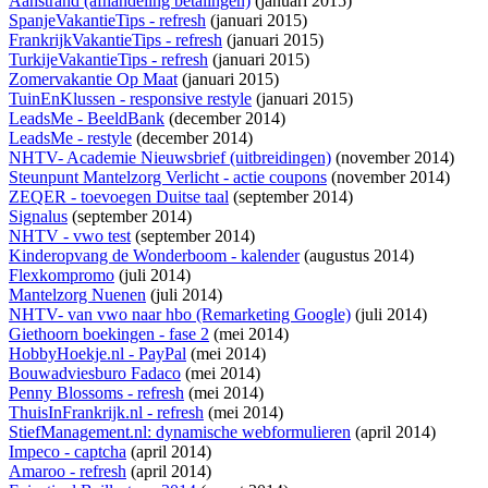
Aanstrand (afhandeling betalingen)
(januari 2015)
SpanjeVakantieTips - refresh
(januari 2015)
FrankrijkVakantieTips - refresh
(januari 2015)
TurkijeVakantieTips - refresh
(januari 2015)
Zomervakantie Op Maat
(januari 2015)
TuinEnKlussen - responsive restyle
(januari 2015)
LeadsMe - BeeldBank
(december 2014)
LeadsMe - restyle
(december 2014)
NHTV- Academie Nieuwsbrief (uitbreidingen)
(november 2014)
Steunpunt Mantelzorg Verlicht - actie coupons
(november 2014)
ZEQER - toevoegen Duitse taal
(september 2014)
Signalus
(september 2014)
NHTV - vwo test
(september 2014)
Kinderopvang de Wonderboom - kalender
(augustus 2014)
Flexkompromo
(juli 2014)
Mantelzorg Nuenen
(juli 2014)
NHTV- van vwo naar hbo (Remarketing Google)
(juli 2014)
Giethoorn boekingen - fase 2
(mei 2014)
HobbyHoekje.nl - PayPal
(mei 2014)
Bouwadviesburo Fadaco
(mei 2014)
Penny Blossoms - refresh
(mei 2014)
ThuisInFrankrijk.nl - refresh
(mei 2014)
StiefManagement.nl: dynamische webformulieren
(april 2014)
Impeco - captcha
(april 2014)
Amaroo - refresh
(april 2014)