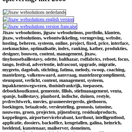
Jixaw websolutions,
jigsaw websolutions,
portfolio,
klanten,
jixaw,
websolutions,
webontwikkeling,
vormgeving,
website,
hosting,
beheren,
systeem,
online,
project,
fixed,
price,
interface,
zoekmachine,
optimalisatie,
index,
ranking,
kather,
produkties,
designer,
bouwen,
content,
management,
jixaw,
tinyhousebaillestavy,
odette,
balthazar,
rsdfabrics,
reboot,
focus,
tango,
festival,
advertentie,
infrascout,
upgrade,
migratie,
mygeeto,
dagobah,
stichting,
fatima,
melody,
swoop,
coaching,
mantelzorg,
valkenswaard,
aanvraag,
mantelzorgcompliment,
steunpunt,
verlicht,
content,
management,
systeem,
inpakkenenwegwezen,
thuisinfrankrijk,
toepassen,
deboekhoudkunst,
gemeente,
fillols,
stiefmanagement,
venta,
spanje,
baillestavy,
planbord,
indische,
duinen,
restyle,
pvdrechtwerk,
movies,
grasmeestergerdo,
giethoorn,
boekingen,
betaalcode,
versleuteling,
geonosis,
tatooine,
nouwens,
groen,
projecten,
pijnenburg,
residualproducts,
koppelingen,
airportservicebrabant,
korthout,
intelligentfood,
applicatie,
dossiers,
backoffice,
kengetallen,
galina,
heinrich,
beeldend,
kunstenaar,
mailserver,
domeinen,