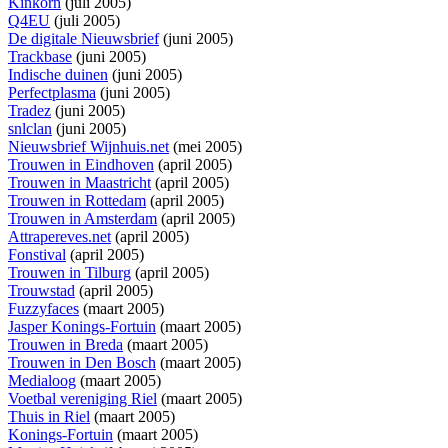
Kinkorn
(juli 2005)
Q4EU
(juli 2005)
De digitale Nieuwsbrief
(juni 2005)
Trackbase
(juni 2005)
Indische duinen
(juni 2005)
Perfectplasma
(juni 2005)
Tradez
(juni 2005)
snlclan
(juni 2005)
Nieuwsbrief Wijnhuis.net
(mei 2005)
Trouwen in Eindhoven
(april 2005)
Trouwen in Maastricht
(april 2005)
Trouwen in Rottedam
(april 2005)
Trouwen in Amsterdam
(april 2005)
Attrapereves.net
(april 2005)
Fonstival
(april 2005)
Trouwen in Tilburg
(april 2005)
Trouwstad
(april 2005)
Fuzzyfaces
(maart 2005)
Jasper Konings-Fortuin
(maart 2005)
Trouwen in Breda
(maart 2005)
Trouwen in Den Bosch
(maart 2005)
Medialoog
(maart 2005)
Voetbal vereniging Riel
(maart 2005)
Thuis in Riel
(maart 2005)
Konings-Fortuin
(maart 2005)