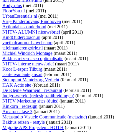
IkHebEenMissie.info
(juni 2011)
Body-plus
(mei 2011)
FloorYou.nl
(mei 2011)
UrbanEssentials.nl
(mei 2011)
Vrije Kinderopvang Eindhoven
(mei 2011)
Actionlabs - onderhoud
(mei 2011)
NHTV- ALUMNI nieuwsbrief
(april 2011)
KindOuderCoach.nl
(april 2011)
voetbalcanon.nl - webshop
(april 2011)
tafelmanierengoirle.nl
(maart 2011)
Michiel Windrich Montage
(maart 2011)
Bakhus reizen - seo optimalisatie
(maart 2011)
NHTV- interne nieuwsbrief
(maart 2011)
Koor L-esprit Tilburg
(maart 2011)
taartenvantantejans.nl
(februari 2011)
Steunpunt Mantelzorg Verlicht
(februari 2011)
HAK Actie site
(februari 2011)
De Kleine Waarheid - restaurant
(februari 2011)
Indigo-wereld (redesign-uitbreidingen)
(februari 2011)
NHTV Marketing sites (duits)
(januari 2011)
Kinkorn - redesign
(januari 2011)
Amaroo - fase 3
(januari 2011)
Metastudio Visuele Communicatie (metazine)
(januari 2011)
Bakhus reizen - restyle
(januari 2011)
Migratie APS Projecten - HOTH
(januari 2011)