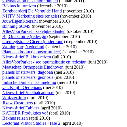
voetbalcanon.nl - uitbreidingen
(januari 2011)
Bakhus kuurreizen
(december 2010)
Zorgboerderij De Vergulde Hand
(november 2010)
NHTV Marketing sites (engels)
(november 2010)
JouwEigenKoers.nl
(november 2010)
skinning oCMS
(november 2010)
AllesVoorParket - zakelijke klanten
(oktober 2010)
Bij Ons Goirle (redesign)
(september 2010)
Urenregistratie Cicero (onderhoud)
(september 2010)
Woningzorg Nederland
(september 2010)
Plant een boom (sponsor project)
(september 2010)
Nieuwsbrief Bakhus reizen
(juli 2010)
AllesVoorParket - seo optimalisatie en redesign
(juni 2010)
Maatschap Orthopedie Eindhoven
(juni 2010)
planets of starwars: dagobah
(mei 2010)
planets of starwars: geonosis
(mei 2010)
Indische Duinen - aanmelding
(mei 2010)
v.d. Kuijl - Oerlemans
(mei 2010)
Nieuwsbrief Voetbalcanon.nl
(mei 2010)
Whizzer-Info
(april 2010)
Jixaw Customers
(april 2010)
Nieuwsbrief Tablazz
(april 2010)
KATHER Produkties vof
(april 2010)
Bakhus reizen
(april 2010)
Lectoraat Visitor Studies - fase 2
(april 2010)