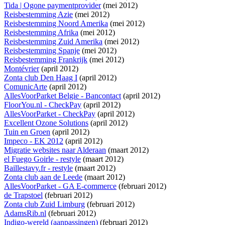
Tida | Ogone paymentprovider
(mei 2012)
Reisbestemming Azie
(mei 2012)
Reisbestemming Noord Amerika
(mei 2012)
Reisbestemming Afrika
(mei 2012)
Reisbestemming Zuid Amerika
(mei 2012)
Reisbestemming Spanje
(mei 2012)
Reisbestemming Frankrijk
(mei 2012)
Montévrier
(april 2012)
Zonta club Den Haag I
(april 2012)
ComunicArte
(april 2012)
AllesVoorParket Belgie - Bancontact
(april 2012)
FloorYou.nl - CheckPay
(april 2012)
AllesVoorParket - CheckPay
(april 2012)
Excellent Ozone Solutions
(april 2012)
Tuin en Groen
(april 2012)
Impeco - EK 2012
(april 2012)
Migratie websites naar Alderaan
(maart 2012)
el Fuego Goirle - restyle
(maart 2012)
Baillestavy.fr - restyle
(maart 2012)
Zonta club aan de Leede
(maart 2012)
AllesVoorParket - GA E-commerce
(februari 2012)
de Trapstoel
(februari 2012)
Zonta club Zuid Limburg
(februari 2012)
AdamsRib.nl
(februari 2012)
Indigo-wereld (aanpassingen)
(februari 2012)