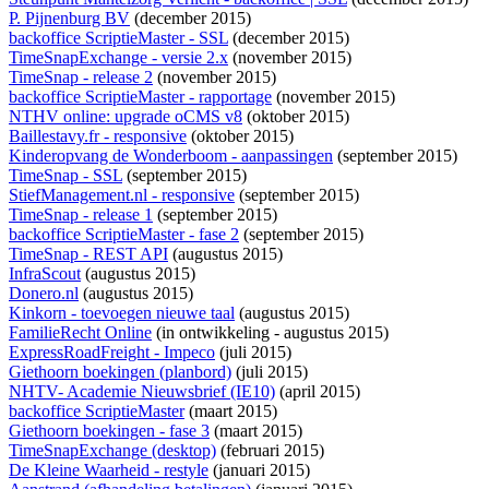
P. Pijnenburg BV
(december 2015)
backoffice ScriptieMaster - SSL
(december 2015)
TimeSnapExchange - versie 2.x
(november 2015)
TimeSnap - release 2
(november 2015)
backoffice ScriptieMaster - rapportage
(november 2015)
NTHV online: upgrade oCMS v8
(oktober 2015)
Baillestavy.fr - responsive
(oktober 2015)
Kinderopvang de Wonderboom - aanpassingen
(september 2015)
TimeSnap - SSL
(september 2015)
StiefManagement.nl - responsive
(september 2015)
TimeSnap - release 1
(september 2015)
backoffice ScriptieMaster - fase 2
(september 2015)
TimeSnap - REST API
(augustus 2015)
InfraScout
(augustus 2015)
Donero.nl
(augustus 2015)
Kinkorn - toevoegen nieuwe taal
(augustus 2015)
FamilieRecht Online
(
in ontwikkeling
- augustus 2015)
ExpressRoadFreight - Impeco
(juli 2015)
Giethoorn boekingen (planbord)
(juli 2015)
NHTV- Academie Nieuwsbrief (IE10)
(april 2015)
backoffice ScriptieMaster
(maart 2015)
Giethoorn boekingen - fase 3
(maart 2015)
TimeSnapExchange (desktop)
(februari 2015)
De Kleine Waarheid - restyle
(januari 2015)