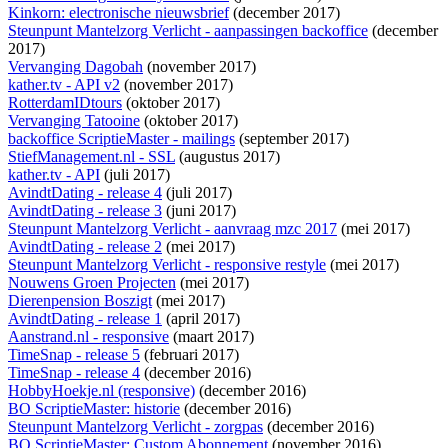
Kinkorn: electronische nieuwsbrief
(december 2017)
Steunpunt Mantelzorg Verlicht - aanpassingen backoffice
(december
2017)
Vervanging Dagobah
(november 2017)
kather.tv - API v2
(november 2017)
RotterdamIDtours
(oktober 2017)
Vervanging Tatooine
(oktober 2017)
backoffice ScriptieMaster - mailings
(september 2017)
StiefManagement.nl - SSL
(augustus 2017)
kather.tv - API
(juli 2017)
AvindtDating - release 4
(juli 2017)
AvindtDating - release 3
(juni 2017)
Steunpunt Mantelzorg Verlicht - aanvraag mzc 2017
(mei 2017)
AvindtDating - release 2
(mei 2017)
Steunpunt Mantelzorg Verlicht - responsive restyle
(mei 2017)
Nouwens Groen Projecten
(mei 2017)
Dierenpension Boszigt
(mei 2017)
AvindtDating - release 1
(april 2017)
Aanstrand.nl - responsive
(maart 2017)
TimeSnap - release 5
(februari 2017)
TimeSnap - release 4
(december 2016)
HobbyHoekje.nl (responsive)
(december 2016)
BO ScriptieMaster: historie
(december 2016)
Steunpunt Mantelzorg Verlicht - zorgpas
(december 2016)
BO ScriptieMaster: Custom Abonnement
(november 2016)