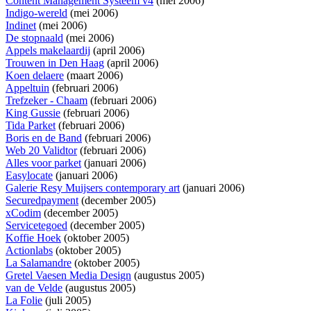
Content Management Systeem v4
(mei 2006)
Indigo-wereld
(mei 2006)
Indinet
(mei 2006)
De stopnaald
(mei 2006)
Appels makelaardij
(april 2006)
Trouwen in Den Haag
(april 2006)
Koen delaere
(maart 2006)
Appeltuin
(februari 2006)
Trefzeker - Chaam
(februari 2006)
King Gussie
(februari 2006)
Tida Parket
(februari 2006)
Boris en de Band
(februari 2006)
Web 20 Validtor
(februari 2006)
Alles voor parket
(januari 2006)
Easylocate
(januari 2006)
Galerie Resy Muijsers contemporary art
(januari 2006)
Securedpayment
(december 2005)
xCodim
(december 2005)
Servicetegoed
(december 2005)
Koffie Hoek
(oktober 2005)
Actionlabs
(oktober 2005)
La Salamandre
(oktober 2005)
Gretel Vaesen Media Design
(augustus 2005)
van de Velde
(augustus 2005)
La Folie
(juli 2005)