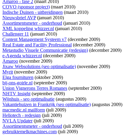
Amaroo - fase 2
(maart 2010)
COVO (sponsor project)
(maart 2010)
Indische Duinen - uitbreidingen
(maart 2010)
Nieuwsbrief AVP
(januari 2010)
Assortimentsmeter - onderhoud
(januari 2010)
XML koppeling whizzer.nl
(januari 2010)
Challenger 11
(januari 2010)
Content Management Systeem v7
(december 2009)
Real Estate and Facility Professional
(december 2009)
Metastudio Visuele Communicatie (redesign)
(december 2009)
e-Agenda whizzer.nl
(december 2009)
Amaroo
(november 2009)
Jixaw Websolutions (seo optimalisatie)
(november 2009)
Myrit
(november 2009)
Elga fournituren
(oktober 2009)
bij-ons-goirle.nl
(september 2009)
Union Vignerons Terres Romanes
(september 2009)
NHTV Insight
(september 2009)
Wijnhuis - seo optimalisatie
(augustus 2009)
Vakantiehuizen in Frankrijk (seo optimalisatie)
(augustus 2009)
macmedic.nl mailform
(juli 2009)
Heliotech - redesign
(juli 2009)
NVLA Updater
(juli 2009)
Assortimentsmeter - onderhoud
(juli 2009)
gebruiktemelkmachines.com
(juli 2009)