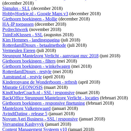
(december 2018)
Signalus - SLL
(december 2018)
HobbyHoekje.nl - Google Maps v3
(december 2018)
Giethoorn boekingen - Mollie
(december 2018)
HA-IP toepassen
(december 2018)
Pvdrechtwerk
(november 2018)
TuinEnKlussen - SSL
(augustus 2018)
Kim Hemmes - landingspagina
(juli 2018)
RotterdamIDtours - betaalmethode
(juli 2018)
Vermeulen Eieren
(juli 2018)
Steunpunt Mantelzorg Verlicht - aanvraag mzc 2018
(juni 2018)
Giethoorn boekingen - filters
(mei 2018)
Giethoorn boekingen - winkelwagen
(mei 2018)
RotterdamIDtours - restyle
(mei 2018)
Aanstrand.nl - restyle
(april 2018)
Kinderopvang de Wonderboom - refresh
(april 2018)
Migratie GEONOSIS
(maart 2018)
KindOuderCoach.nl - SSL | responsive
(maart 2018)
BackOffice Steunpunt Mantelzorg Verlicht - locaties
(februari 2018)
Giethoorn boekingen - responsive finetuning
(februari 2018)
Mantelzorg Valkenswaard
(januari 2018)
AvindtDating - release 5
(januari 2018)
Novum Agri Business - SSL | responsive
(januari 2018)
Vervanging Kashyyyk
(januari 2018)
Content Management Systeem v10
(januari 2018)