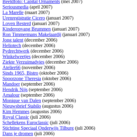
Beeldfoto: Capital Ornaments
(mei 2007)
Seriousmedia
(april 2007)
La Marelle
(maart 2007)
Urenregistratie Cicero
(januari 2007)
Loven Besterd
(januari 2007)
Kinderopvang Brummen
(januari 2007)
Ron Timmermans Makelaardij
(januari 2007)
Jong talent
(december 2006)
Heliotech
(december 2006)
Pvdrechtwerk
(december 2006)
Winkelweetjes
(december 2006)
Ziekte Verzuimadvies
(december 2006)
Atelier66
(november 2006)
Sinds 1965, Bistro
(oktober 2006)
Spoorzone Theresia
(oktober 2006)
Mandoer
(september 2006)
Hendrik Nijs
(september 2006)
Amalour
(september 2006)
Monique van Dalen
(september 2006)
Nieuwsbrief Stabilo
(augustus 2006)
Kim Hemmes
(augustus 2006)
Royal Classic
(juli 2006)
Schellekens Euroclassic
(juli 2006)
Stichting Speciaal Onderwijs Tilburg
(juli 2006)
Dans je dromen
(juli 2006)