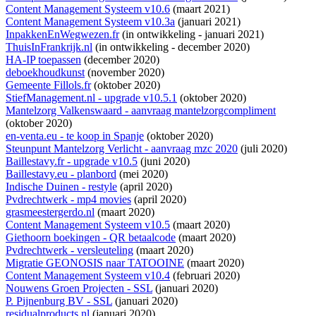
Content Management Systeem v10.6
(maart 2021)
Content Management Systeem v10.3a
(januari 2021)
InpakkenEnWegwezen.fr
(
in ontwikkeling
- januari 2021)
ThuisInFrankrijk.nl
(
in ontwikkeling
- december 2020)
HA-IP toepassen
(december 2020)
deboekhoudkunst
(november 2020)
Gemeente Fillols.fr
(oktober 2020)
StiefManagement.nl - upgrade v10.5.1
(oktober 2020)
Mantelzorg Valkenswaard - aanvraag mantelzorgcompliment
(oktober 2020)
en-venta.eu - te koop in Spanje
(oktober 2020)
Steunpunt Mantelzorg Verlicht - aanvraag mzc 2020
(juli 2020)
Baillestavy.fr - upgrade v10.5
(juni 2020)
Baillestavy.eu - planbord
(mei 2020)
Indische Duinen - restyle
(april 2020)
Pvdrechtwerk - mp4 movies
(april 2020)
grasmeestergerdo.nl
(maart 2020)
Content Management Systeem v10.5
(maart 2020)
Giethoorn boekingen - QR betaalcode
(maart 2020)
Pvdrechtwerk - versleuteling
(maart 2020)
Migratie GEONOSIS naar TATOOINE
(maart 2020)
Content Management Systeem v10.4
(februari 2020)
Nouwens Groen Projecten - SSL
(januari 2020)
P. Pijnenburg BV - SSL
(januari 2020)
residualproducts.nl
(januari 2020)