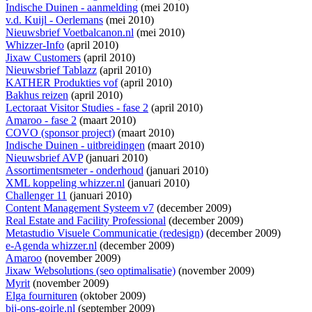
Indische Duinen - aanmelding
(mei 2010)
v.d. Kuijl - Oerlemans
(mei 2010)
Nieuwsbrief Voetbalcanon.nl
(mei 2010)
Whizzer-Info
(april 2010)
Jixaw Customers
(april 2010)
Nieuwsbrief Tablazz
(april 2010)
KATHER Produkties vof
(april 2010)
Bakhus reizen
(april 2010)
Lectoraat Visitor Studies - fase 2
(april 2010)
Amaroo - fase 2
(maart 2010)
COVO (sponsor project)
(maart 2010)
Indische Duinen - uitbreidingen
(maart 2010)
Nieuwsbrief AVP
(januari 2010)
Assortimentsmeter - onderhoud
(januari 2010)
XML koppeling whizzer.nl
(januari 2010)
Challenger 11
(januari 2010)
Content Management Systeem v7
(december 2009)
Real Estate and Facility Professional
(december 2009)
Metastudio Visuele Communicatie (redesign)
(december 2009)
e-Agenda whizzer.nl
(december 2009)
Amaroo
(november 2009)
Jixaw Websolutions (seo optimalisatie)
(november 2009)
Myrit
(november 2009)
Elga fournituren
(oktober 2009)
bij-ons-goirle.nl
(september 2009)