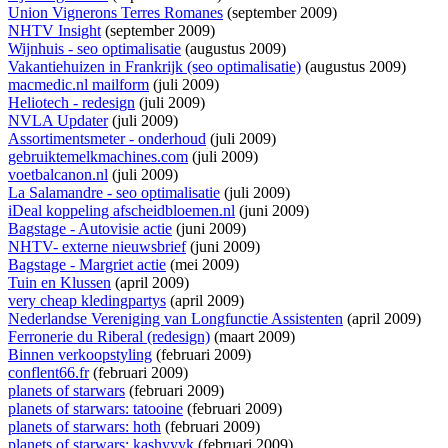
Union Vignerons Terres Romanes
(september 2009)
NHTV Insight
(september 2009)
Wijnhuis - seo optimalisatie
(augustus 2009)
Vakantiehuizen in Frankrijk (seo optimalisatie)
(augustus 2009)
macmedic.nl mailform
(juli 2009)
Heliotech - redesign
(juli 2009)
NVLA Updater
(juli 2009)
Assortimentsmeter - onderhoud
(juli 2009)
gebruiktemelkmachines.com
(juli 2009)
voetbalcanon.nl
(juli 2009)
La Salamandre - seo optimalisatie
(juli 2009)
iDeal koppeling afscheidbloemen.nl
(juni 2009)
Bagstage - Autovisie actie
(juni 2009)
NHTV- externe nieuwsbrief
(juni 2009)
Bagstage - Margriet actie
(mei 2009)
Tuin en Klussen
(april 2009)
very cheap kledingpartys
(april 2009)
Nederlandse Vereniging van Longfunctie Assistenten
(april 2009)
Ferronerie du Riberal (redesign)
(maart 2009)
Binnen verkoopstyling
(februari 2009)
conflent66.fr
(februari 2009)
planets of starwars
(februari 2009)
planets of starwars: tatooine
(februari 2009)
planets of starwars: hoth
(februari 2009)
planets of starwars: kashyyyk
(februari 2009)