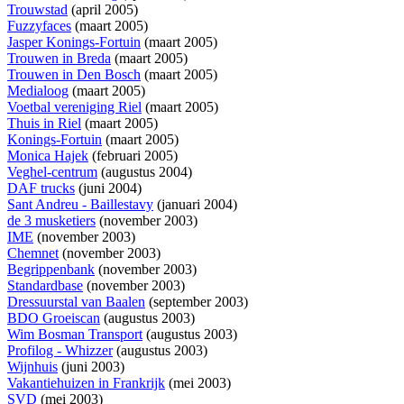
Trouwstad
(april 2005)
Fuzzyfaces
(maart 2005)
Jasper Konings-Fortuin
(maart 2005)
Trouwen in Breda
(maart 2005)
Trouwen in Den Bosch
(maart 2005)
Medialoog
(maart 2005)
Voetbal vereniging Riel
(maart 2005)
Thuis in Riel
(maart 2005)
Konings-Fortuin
(maart 2005)
Monica Hajek
(februari 2005)
Veghel-centrum
(augustus 2004)
DAF trucks
(juni 2004)
Sant Andreu - Baillestavy
(januari 2004)
de 3 musketiers
(november 2003)
IME
(november 2003)
Chemnet
(november 2003)
Begrippenbank
(november 2003)
Standardbase
(november 2003)
Dressuurstal van Baalen
(september 2003)
BDO Groeiscan
(augustus 2003)
Wim Bosman Transport
(augustus 2003)
Profilog - Whizzer
(augustus 2003)
Wijnhuis
(juni 2003)
Vakantiehuizen in Frankrijk
(mei 2003)
SVD
(mei 2003)