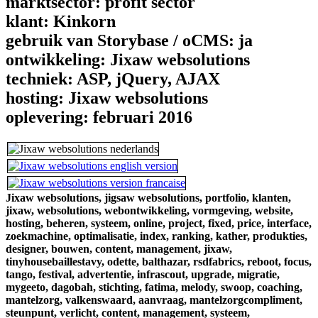
marktsector:
profit sector
klant:
Kinkorn
gebruik van Storybase / oCMS:
ja
ontwikkeling:
Jixaw websolutions
techniek:
ASP, jQuery, AJAX
hosting:
Jixaw websolutions
oplevering:
februari 2016
Jixaw websolutions,
jigsaw websolutions,
portfolio,
klanten,
jixaw,
websolutions,
webontwikkeling,
vormgeving,
website,
hosting,
beheren,
systeem,
online,
project,
fixed,
price,
interface,
zoekmachine,
optimalisatie,
index,
ranking,
kather,
produkties,
designer,
bouwen,
content,
management,
jixaw,
tinyhousebaillestavy,
odette,
balthazar,
rsdfabrics,
reboot,
focus,
tango,
festival,
advertentie,
infrascout,
upgrade,
migratie,
mygeeto,
dagobah,
stichting,
fatima,
melody,
swoop,
coaching,
mantelzorg,
valkenswaard,
aanvraag,
mantelzorgcompliment,
steunpunt,
verlicht,
content,
management,
systeem,