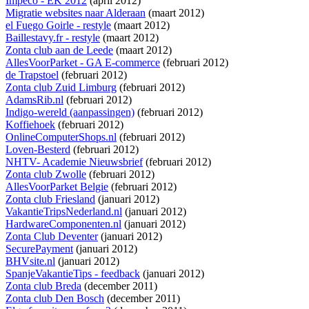
Impeco - EK 2012
(april 2012)
Migratie websites naar Alderaan
(maart 2012)
el Fuego Goirle - restyle
(maart 2012)
Baillestavy.fr - restyle
(maart 2012)
Zonta club aan de Leede
(maart 2012)
AllesVoorParket - GA E-commerce
(februari 2012)
de Trapstoel
(februari 2012)
Zonta club Zuid Limburg
(februari 2012)
AdamsRib.nl
(februari 2012)
Indigo-wereld (aanpassingen)
(februari 2012)
Koffiehoek
(februari 2012)
OnlineComputerShops.nl
(februari 2012)
Loven-Besterd
(februari 2012)
NHTV- Academie Nieuwsbrief
(februari 2012)
Zonta club Zwolle
(februari 2012)
AllesVoorParket Belgie
(februari 2012)
Zonta club Friesland
(januari 2012)
VakantieTripsNederland.nl
(januari 2012)
HardwareComponenten.nl
(januari 2012)
Zonta Club Deventer
(januari 2012)
SecurePayment
(januari 2012)
BHVsite.nl
(januari 2012)
SpanjeVakantieTips - feedback
(januari 2012)
Zonta club Breda
(december 2011)
Zonta club Den Bosch
(december 2011)