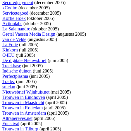
Securedpayment
(december 2005)
xCodim
(december 2005)
Servicetegoed
(december 2005)
Koffie Hoek
(oktober 2005)
Actionlabs
(oktober 2005)
La Salamandre
(oktober 2005)
Gretel Vaesen Media Design
(augustus 2005)
van de Velde
(augustus 2005)
La Folie
(juli 2005)
Kinkorn
(juli 2005)
Q4EU
(juli 2005)
De digitale Nieuwsbrief
(juni 2005)
Trackbase
(juni 2005)
Indische duinen
(juni 2005)
Perfectplasma
(juni 2005)
Tradez
(juni 2005)
snlclan
(juni 2005)
Nieuwsbrief Wijnhuis.net
(mei 2005)
Trouwen in Eindhoven
(april 2005)
Trouwen in Maastricht
(april 2005)
Trouwen in Rottedam
(april 2005)
Trouwen in Amsterdam
(april 2005)
Attrapereves.net
(april 2005)
Fonstival
(april 2005)
Trouwen in Tilburg
(april 2005)