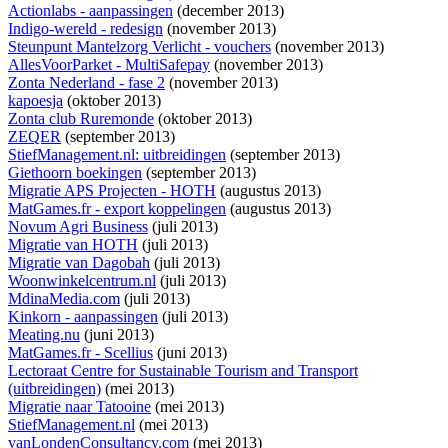
Actionlabs - aanpassingen
(december 2013)
Indigo-wereld - redesign
(november 2013)
Steunpunt Mantelzorg Verlicht - vouchers
(november 2013)
AllesVoorParket - MultiSafepay
(november 2013)
Zonta Nederland - fase 2
(november 2013)
kapoesja
(oktober 2013)
Zonta club Ruremonde
(oktober 2013)
ZEQER
(september 2013)
StiefManagement.nl: uitbreidingen
(september 2013)
Giethoorn boekingen
(september 2013)
Migratie APS Projecten - HOTH
(augustus 2013)
MatGames.fr - export koppelingen
(augustus 2013)
Novum Agri Business
(juli 2013)
Migratie van HOTH
(juli 2013)
Migratie van Dagobah
(juli 2013)
Woonwinkelcentrum.nl
(juli 2013)
MdinaMedia.com
(juli 2013)
Kinkorn - aanpassingen
(juli 2013)
Meating.nu
(juni 2013)
MatGames.fr - Scellius
(juni 2013)
Lectoraat Centre for Sustainable Tourism and Transport
(uitbreidingen)
(mei 2013)
Migratie naar Tatooine
(mei 2013)
StiefManagement.nl
(mei 2013)
vanLondenConsultancy.com
(mei 2013)