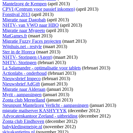
Mantelzorg de Kempen
(april 2013)
CPVI (Centrum voor passief inkomen)
(april 2013)
Fonstival 2013
(april 2013)
Migratie naar Dagobah
(april 2013)
NHTV- van VWO naar HBO
(april 2013)
Migratie naar Mygeeto
(april 2013)
MatGames.fr
(maart 2013)
Migratie Fuzzy Faces projecten
(maart 2013)
Wijnhuis.net - restyle
(maart 2013)
Ster in de Horeca
(maart 2013)
NHTV- Storingen (Agent)
(maart 2013)
NHTV- Storingen
(februari 2013)
La Salamandre - optimalisatie voor tablets
(februari 2013)
Actionlabs - onderhoud
(februari 2013)
Nieuwsbrief Impeco
(februari 2013)
Nieuwsbrief AdGift
(januari 2013)
Migratie naar Alderaan
(januari 2013)
Myrit - aanpassingen
(januari 2013)
Zonta club Mergelland
(januari 2013)
Steunpunt Mantelzorg Verlicht - aanpassingen
(januari 2013)
migratie mailserver KASHYYYK
(december 2012)
Advocatenkantoor Zeeland - uitbreiding
(december 2012)
Zonta club Eindhoven
(december 2012)
babykledingmeisje.nl
(november 2012)
skivakantietips.nl
(november 2012)