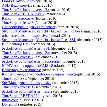
Frankys Tattoo Shop
(april 2016)
ASD Bezorgservice
(maart 2016)
TimeSnapExchange - versie 3.x
(maart 2016)
TimeSnap - REST API v1.2
(maart 2016)
Kinkorn - responsive
(februari 2016)
TimeSnap - release 3
(februari 2016)
Giethoorn boekingen - extra beheer
(februari 2016)
Steunpunt Mantelzorg Verlicht - backoffice | notities
(januari 2016)
urbanessentials.nl - responsive
(januari 2016)
Steunpunt Mantelzorg Verlicht - backoffice | SSL
(december 2015)
P. Pijnenburg BV
(december 2015)
backoffice ScriptieMaster - SSL
(december 2015)
TimeSnapExchange - versie 2.x
(november 2015)
TimeSnap - release 2
(november 2015)
backoffice ScriptieMaster - rapportage
(november 2015)
NTHV online: upgrade oCMS v8
(oktober 2015)
Baillestavy.fr - responsive
(oktober 2015)
Kinderopvang de Wonderboom - aanpassingen
(september 2015)
TimeSnap - SSL
(september 2015)
StiefManagement.nl - responsive
(september 2015)
TimeSnap - release 1
(september 2015)
backoffice ScriptieMaster - fase 2
(september 2015)
TimeSnap - REST API
(augustus 2015)
InfraScout
(augustus 2015)
Donero.nl
(augustus 2015)