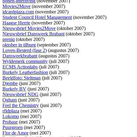
bijnen-interliving
(november 2007)
Movies2Move
(november 2007)
idcardplaza.com
(november 2007)
Student Council Hotel Management
(november 2007)
Haagse Herrie
(november 2007)
Nieuwsbrief Movies2Move
(oktober 2007)
Nieuwsbrief Dansweek Brabant
(oktober 2007)
preniq
(oktober 2007)
oktober in tilburg
(september 2007)
Loven-Besterd (fase 2)
(augustus 2007)
Dansweekbrabant
(augustus 2007)
Wyldemerk community
(juli 2007)
ECMS Actionlabs
(juli 2007)
Burkely Leatherfashion
(juli 2007)
Beeldfoto: Steltman
(juli 2007)
Djembe
(juni 2007)
Burkely BV
(juni 2007)
Nieuwsbrief NDG
(juni 2007)
Ogham
(juni 2007)
Feel the Chemistry
(juni 2007)
rfidplaza
(mei 2007)
Lokomo
(mei 2007)
Probase
(mei 2007)
Puurgroen
(mei 2007)
Flor de Amor
(mei 2007)