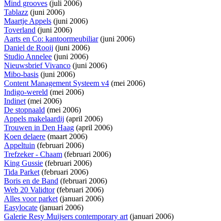
Mind grooves
(juli 2006)
Tablazz
(juni 2006)
Maartje Appels
(juni 2006)
Toverland
(juni 2006)
Aarts en Co: kantoormeubiliar
(juni 2006)
Daniel de Rooij
(juni 2006)
Studio Annelee
(juni 2006)
Nieuwsbrief Vivanco
(juni 2006)
Mibo-basis
(juni 2006)
Content Management Systeem v4
(mei 2006)
Indigo-wereld
(mei 2006)
Indinet
(mei 2006)
De stopnaald
(mei 2006)
Appels makelaardij
(april 2006)
Trouwen in Den Haag
(april 2006)
Koen delaere
(maart 2006)
Appeltuin
(februari 2006)
Trefzeker - Chaam
(februari 2006)
King Gussie
(februari 2006)
Tida Parket
(februari 2006)
Boris en de Band
(februari 2006)
Web 20 Validtor
(februari 2006)
Alles voor parket
(januari 2006)
Easylocate
(januari 2006)
Galerie Resy Muijsers contemporary art
(januari 2006)