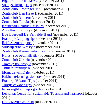
Elga fournituren - fase 2
(december 2011)
SpanjeCampingTips
(december 2011)
Zonta club Groningen 1991
(december 2011)
Zonta club Den Haag II
(december 2011)
Zonta club Arnhem
(december 2011)
Zonta club Gouda
(december 2011)
Kerstkaart Bakhus Reisburo
(december 2011)
Appeltuin.nl - restyle
(december 2011)
Doe Boerderij De Vergulde Hand
(november 2011)
FrankrijkCampingTips
(november 2011)
Reisbestemming.net
(november 2011)
Surfwijzer.net - restyle
(november 2011)
Zonta club Kennemerland Zuid
(november 2011)
Hintz - seo optimalisatie
(november 2011)
Zonta club Utrecht
(november 2011)
Travel-plus : restyle
(november 2011)
ThuisInFrankrijk.nl
(oktober 2011)
Monique van Dalen
(oktober 2011)
Bakhus reizen - gastenboek
(oktober 2011)
FrankrijkVakantieTips
(oktober 2011)
TurkijeVakantieTips
(oktober 2011)
ladies night el-fuego-goirle
(oktober 2011)
Lectoraat Centre for Sustainable Tourism and Transport
(oktober
2011)
HomeMediaCentre.nl
(oktober 2011)