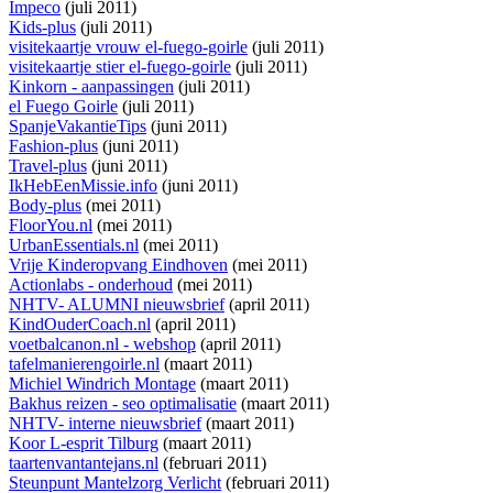
Impeco
(juli 2011)
Kids-plus
(juli 2011)
visitekaartje vrouw el-fuego-goirle
(juli 2011)
visitekaartje stier el-fuego-goirle
(juli 2011)
Kinkorn - aanpassingen
(juli 2011)
el Fuego Goirle
(juli 2011)
SpanjeVakantieTips
(juni 2011)
Fashion-plus
(juni 2011)
Travel-plus
(juni 2011)
IkHebEenMissie.info
(juni 2011)
Body-plus
(mei 2011)
FloorYou.nl
(mei 2011)
UrbanEssentials.nl
(mei 2011)
Vrije Kinderopvang Eindhoven
(mei 2011)
Actionlabs - onderhoud
(mei 2011)
NHTV- ALUMNI nieuwsbrief
(april 2011)
KindOuderCoach.nl
(april 2011)
voetbalcanon.nl - webshop
(april 2011)
tafelmanierengoirle.nl
(maart 2011)
Michiel Windrich Montage
(maart 2011)
Bakhus reizen - seo optimalisatie
(maart 2011)
NHTV- interne nieuwsbrief
(maart 2011)
Koor L-esprit Tilburg
(maart 2011)
taartenvantantejans.nl
(februari 2011)
Steunpunt Mantelzorg Verlicht
(februari 2011)