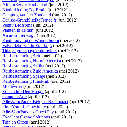
AirportServiceBrabant.nl
(juni 2012)
Kinderkleding By Frodo
(juni 2012)
Camping van het Zandeind
(juni 2012)
Canigo-GrandSiteDeFrance.fr
(juni 2012)
Penny Blossoms
(juni 2012)
Planten in de tuin
(juni 2012)
Amaroo - redesign
(mei 2012)
Kinderopvang de Wonderboom
(mei 2012)
Vakantiehuizen in Frankrijk
(mei 2012)
Tida | Ogone paymentprovider
(mei 2012)
Reisbestemming Azie
(mei 2012)
Reisbestemming Noord Amerika
(mei 2012)
Reisbestemming Afrika
(mei 2012)
Reisbestemming Zuid Amerika
(mei 2012)
Reisbestemming Spanje
(mei 2012)
Reisbestemming Frankrijk
(mei 2012)
Montévrier
(april 2012)
Zonta club Den Haag I
(april 2012)
ComunicArte
(april 2012)
AllesVoorParket Belgie - Bancontact
(april 2012)
FloorYou.nl - CheckPay
(april 2012)
AllesVoorParket - CheckPay
(april 2012)
Excellent Ozone Solutions
(april 2012)
Tuin en Groen
(april 2012)