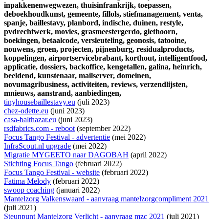
inpakkenenwegwezen,
thuisinfrankrijk,
toepassen,
deboekhoudkunst,
gemeente,
fillols,
stiefmanagement,
venta,
spanje,
baillestavy,
planbord,
indische,
duinen,
restyle,
pvdrechtwerk,
movies,
grasmeestergerdo,
giethoorn,
boekingen,
betaalcode,
versleuteling,
geonosis,
tatooine,
nouwens,
groen,
projecten,
pijnenburg,
residualproducts,
koppelingen,
airportservicebrabant,
korthout,
intelligentfood,
applicatie,
dossiers,
backoffice,
kengetallen,
galina,
heinrich,
beeldend,
kunstenaar,
mailserver,
domeinen,
novumagribusiness,
activiteiten,
reviews,
verzendlijsten,
mnieuws,
aanstrand,
aanbiedingen,
tinyhousebaillestavy.eu
(juli 2023)
chez-odette.eu
(juni 2023)
casa-balthazar.eu
(juni 2023)
rsdfabrics.com - reboot
(september 2022)
Focus Tango Festival - advertentie
(mei 2022)
InfraScout.nl upgrade
(mei 2022)
Migratie MYGEETO naar DAGOBAH
(april 2022)
Stichting Focus Tango
(februari 2022)
Focus Tango Festival - website
(februari 2022)
Fatima Melody
(februari 2022)
swoop coaching
(januari 2022)
Mantelzorg Valkenswaard - aanvraag mantelzorgcompliment 2021
(juli 2021)
Steunpunt Mantelzorg Verlicht - aanvraag mzc 2021
(juli 2021)