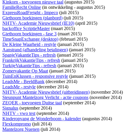
Kinkorn - toevoegen nieuwe taal
(augustus 2015)
FamilieRecht Online
(
in ontwikkeling
- augustus 2015)
ExpressRoadFreight - Impeco
(juli 2015)
Giethoorn boekingen (planbord)
(juli 2015)
NHTV- Academie Nieuwsbrief (IE10)
(april 2015)
backoffice ScriptieMaster
(maart 2015)
Giethoorn boekingen - fase 3
(maart 2015)
TimeSnapExchange (desktop)
(februari 2015)
De Kleine Waarheid - restyle
(januari 2015)
Aanstrand (afhandeling betalingen)
(januari 2015)
SpanjeVakantieTips - refresh
(januari 2015)
FrankrijkVakantieTips - refresh
(januari 2015)
TurkijeVakantieTips - refresh
(januari 2015)
Zomervakantie Op Maat
(januari 2015)
TuinEnKlussen - responsive restyle
(januari 2015)
LeadsMe - BeeldBank
(december 2014)
LeadsMe - restyle
(december 2014)
NHTV- Academie Nieuwsbrief (uitbreidingen)
(november 2014)
Steunpunt Mantelzorg Verlicht - actie coupons
(november 2014)
ZEQER - toevoegen Duitse taal
(september 2014)
Signalus
(september 2014)
NHTV - vwo test
(september 2014)
Kinderopvang de Wonderboom - kalender
(augustus 2014)
Flexkompromo
(juli 2014)
Mantelzorg Nuenen
(juli 2014)