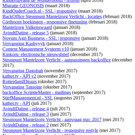
Kinderopvang de Wonderboom - refresh
(april 2018)
Migratie GEONOSIS
(maart 2018)
KindOuderCoach.nl - SSL | responsive
(maart 2018)
BackOffice Steunpunt Mantelzorg Verlicht - locaties
(februari 2018)
Giethoorn boekingen - responsive finetuning
(februari 2018)
Mantelzorg Valkenswaard
(januari 2018)
AvindtDating - release 5
(januari 2018)
Novum Agri Business - SSL | responsive
(januari 2018)
Vervanging Kashyyyk
(januari 2018)
Content Management Systeem v10
(januari 2018)
Kinkorn: electronische nieuwsbrief
(december 2017)
Steunpunt Mantelzorg Verlicht - aanpassingen backoffice
(december
2017)
Vervanging Dagobah
(november 2017)
kather.tv - API v2
(november 2017)
RotterdamIDtours
(oktober 2017)
Vervanging Tatooine
(oktober 2017)
backoffice ScriptieMaster - mailings
(september 2017)
StiefManagement.nl - SSL
(augustus 2017)
kather.tv - API
(juli 2017)
AvindtDating - release 4
(juli 2017)
AvindtDating - release 3
(juni 2017)
Steunpunt Mantelzorg Verlicht - aanvraag mzc 2017
(mei 2017)
AvindtDating - release 2
(mei 2017)
Steunpunt Mantelzorg Verlicht - responsive restyle
(mei 2017)