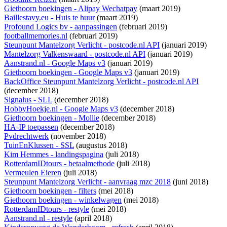
Giethoorn boekingen - Alipay Wechatpay
(maart 2019)
Baillestavy.eu - Huis te huur
(maart 2019)
Profound Logics bv - aanpassingen
(februari 2019)
footballmemories.nl
(februari 2019)
Steunpunt Mantelzorg Verlicht - postcode.nl API
(januari 2019)
Mantelzorg Valkenswaard - postcode.nl API
(januari 2019)
Aanstrand.nl - Google Maps v3
(januari 2019)
Giethoorn boekingen - Google Maps v3
(januari 2019)
BackOffice Steunpunt Mantelzorg Verlicht - postcode.nl API
(december 2018)
Signalus - SLL
(december 2018)
HobbyHoekje.nl - Google Maps v3
(december 2018)
Giethoorn boekingen - Mollie
(december 2018)
HA-IP toepassen
(december 2018)
Pvdrechtwerk
(november 2018)
TuinEnKlussen - SSL
(augustus 2018)
Kim Hemmes - landingspagina
(juli 2018)
RotterdamIDtours - betaalmethode
(juli 2018)
Vermeulen Eieren
(juli 2018)
Steunpunt Mantelzorg Verlicht - aanvraag mzc 2018
(juni 2018)
Giethoorn boekingen - filters
(mei 2018)
Giethoorn boekingen - winkelwagen
(mei 2018)
RotterdamIDtours - restyle
(mei 2018)
Aanstrand.nl - restyle
(april 2018)