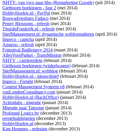
NHTV- van vwo naar hbo (Remarketing Google)
(juli 2014)
Giethoorn boekingen - fase 2
(mei 2014)
HobbyHoekje.nl - PayPal
(mei 2014)
Bouwadviesburo Fadaco
(mei 2014)
Penny Blossoms - refresh
(mei 2014)
ThuisInFrankrijk.nl - refresh
(mei 2014)
StiefManagement.nl: dynamische webformulieren
(april 2014)
Impeco - captcha
(april 2014)
Amaroo - refresh
(april 2014)
Foinstival Baillestavy 2014
(maart 2014)
AllesVoorParket - TransMission
(februari 2014)
NHTV - carriereplein
(februari 2014)
Giethoorn boekingen (winkelwagen)
(februari 2014)
StiefManagement.nl: webblog
(februari 2014)
HobbyHoekje.nl - nieuwsbrief
(februari 2014)
Impeco - Freight
(februari 2014)
Content Management Systeem v8
(februari 2014)
vanLondenConsultancy.com
(januari 2014)
HobbyHoekje.nl (BackOffice)
(januari 2014)
Actionlabs - migratie
(januari 2014)
Migratie naar Tatooine
(januari 2014)
Profound Logics bv
(december 2013)
eerstehulpbijgriep
(december 2013)
HobbyHoekje.nl
(december 2013)
Kim Hemmes - redesign
(december 2013)