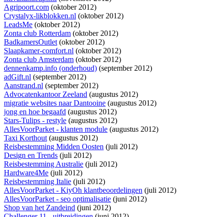
Agripoort.com
(oktober 2012)
Crystalyx-likblokken.nl
(oktober 2012)
LeadsMe
(oktober 2012)
Zonta club Rotterdam
(oktober 2012)
BadkamersOutlet
(oktober 2012)
Slaapkamer-comfort.nl
(oktober 2012)
Zonta club Amsterdam
(oktober 2012)
dennenkamp.info (onderhoud)
(september 2012)
adGift.nl
(september 2012)
Aanstrand.nl
(september 2012)
Advocatenkantoor Zeeland
(augustus 2012)
migratie websites naar Dantooine
(augustus 2012)
jong en hoe begaafd
(augustus 2012)
Stars-Tulips - restyle
(augustus 2012)
AllesVoorParket - klanten module
(augustus 2012)
Taxi Korthout
(augustus 2012)
Reisbestemming Midden Oosten
(juli 2012)
Design en Trends
(juli 2012)
Reisbestemming Australie
(juli 2012)
Hardware4Me
(juli 2012)
Reisbestemming Italie
(juli 2012)
AllesVoorParket - KiyOh klantbeoordelingen
(juli 2012)
AllesVoorParket - seo optimalisatie
(juni 2012)
Shop van het Zandeind
(juni 2012)
Challenger 11 - uitbreidingen
(juni 2012)