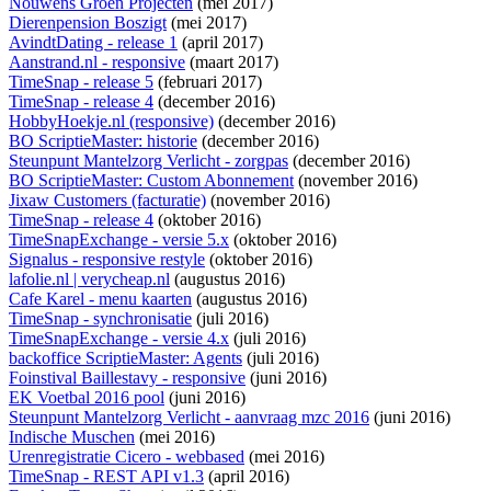
Nouwens Groen Projecten
(mei 2017)
Dierenpension Boszigt
(mei 2017)
AvindtDating - release 1
(april 2017)
Aanstrand.nl - responsive
(maart 2017)
TimeSnap - release 5
(februari 2017)
TimeSnap - release 4
(december 2016)
HobbyHoekje.nl (responsive)
(december 2016)
BO ScriptieMaster: historie
(december 2016)
Steunpunt Mantelzorg Verlicht - zorgpas
(december 2016)
BO ScriptieMaster: Custom Abonnement
(november 2016)
Jixaw Customers (facturatie)
(november 2016)
TimeSnap - release 4
(oktober 2016)
TimeSnapExchange - versie 5.x
(oktober 2016)
Signalus - responsive restyle
(oktober 2016)
lafolie.nl | verycheap.nl
(augustus 2016)
Cafe Karel - menu kaarten
(augustus 2016)
TimeSnap - synchronisatie
(juli 2016)
TimeSnapExchange - versie 4.x
(juli 2016)
backoffice ScriptieMaster: Agents
(juli 2016)
Foinstival Baillestavy - responsive
(juni 2016)
EK Voetbal 2016 pool
(juni 2016)
Steunpunt Mantelzorg Verlicht - aanvraag mzc 2016
(juni 2016)
Indische Muschen
(mei 2016)
Urenregistratie Cicero - webbased
(mei 2016)
TimeSnap - REST API v1.3
(april 2016)