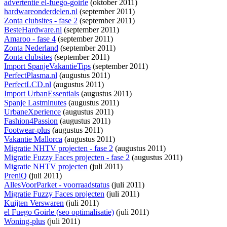
advertentie el-fuego-goirle
(oktober 2011)
hardwareonderdelen.nl
(september 2011)
Zonta clubsites - fase 2
(september 2011)
BesteHardware.nl
(september 2011)
Amaroo - fase 4
(september 2011)
Zonta Nederland
(september 2011)
Zonta clubsites
(september 2011)
Import SpanjeVakantieTips
(september 2011)
PerfectPlasma.nl
(augustus 2011)
PerfectLCD.nl
(augustus 2011)
Import UrbanEssentials
(augustus 2011)
Spanje Lastminutes
(augustus 2011)
UrbaneXperience
(augustus 2011)
Fashion4Passion
(augustus 2011)
Footwear-plus
(augustus 2011)
Vakantie Mallorca
(augustus 2011)
Migratie NHTV projecten - fase 2
(augustus 2011)
Migratie Fuzzy Faces projecten - fase 2
(augustus 2011)
Migratie NHTV projecten
(juli 2011)
PreniQ
(juli 2011)
AllesVoorParket - voorraadstatus
(juli 2011)
Migratie Fuzzy Faces projecten
(juli 2011)
Kuijten Verswaren
(juli 2011)
el Fuego Goirle (seo optimalisatie)
(juli 2011)
Woning-plus
(juli 2011)