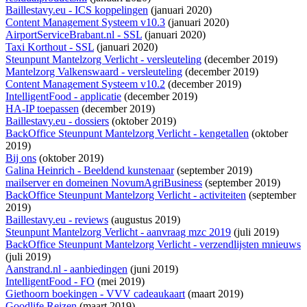
Baillestavy.eu - ICS koppelingen
(januari 2020)
Content Management Systeem v10.3
(januari 2020)
AirportServiceBrabant.nl - SSL
(januari 2020)
Taxi Korthout - SSL
(januari 2020)
Steunpunt Mantelzorg Verlicht - versleuteling
(december 2019)
Mantelzorg Valkenswaard - versleuteling
(december 2019)
Content Management Systeem v10.2
(december 2019)
IntelligentFood - applicatie
(december 2019)
HA-IP toepassen
(december 2019)
Baillestavy.eu - dossiers
(oktober 2019)
BackOffice Steunpunt Mantelzorg Verlicht - kengetallen
(oktober
2019)
Bij ons
(oktober 2019)
Galina Heinrich - Beeldend kunstenaar
(september 2019)
mailserver en domeinen NovumAgriBusiness
(september 2019)
BackOffice Steunpunt Mantelzorg Verlicht - activiteiten
(september
2019)
Baillestavy.eu - reviews
(augustus 2019)
Steunpunt Mantelzorg Verlicht - aanvraag mzc 2019
(juli 2019)
BackOffice Steunpunt Mantelzorg Verlicht - verzendlijsten mnieuws
(juli 2019)
Aanstrand.nl - aanbiedingen
(juni 2019)
IntelligentFood - FO
(mei 2019)
Giethoorn boekingen - VVV cadeaukaart
(maart 2019)
Goodlife Reizen
(maart 2019)