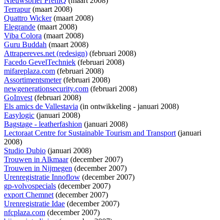
Nieuwsbrief PreniQ
(maart 2008)
Terrapur
(maart 2008)
Quattro Wicker
(maart 2008)
Elegrande
(maart 2008)
Viba Colora
(maart 2008)
Guru Buddah
(maart 2008)
Attrapereves.net (redesign)
(februari 2008)
Facedo GevelTechniek
(februari 2008)
mifareplaza.com
(februari 2008)
Assortimentsmeter
(februari 2008)
newgenerationsecurity.com
(februari 2008)
GoInvest
(februari 2008)
Els amics de Vallestavia
(
in ontwikkeling
- januari 2008)
Easylogic
(januari 2008)
Bagstage - leatherfashion
(januari 2008)
Lectoraat Centre for Sustainable Tourism and Transport
(januari
2008)
Studio Dubio
(januari 2008)
Trouwen in Alkmaar
(december 2007)
Trouwen in Nijmegen
(december 2007)
Urenregistratie Innoflow
(december 2007)
gp-volvospecials
(december 2007)
export Chemnet
(december 2007)
Urenregistratie Idae
(december 2007)
nfcplaza.com
(december 2007)