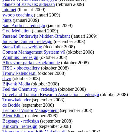
planets of starwars: alderaan
(februari 2009)
intranet
(februari 2009)
swoop coaching
(januari 2009)
hintz
(januari 2009)
Sant Andreu - redesign
(januari 2009)
God Mediation
(januari 2009)
Passend Onderwijs Midden-Brabant
(januari 2009)
Indische Duinen - redesign
(december 2008)
Stars-Tulips - weblog
(december 2008)
Content Management Systeem v6
(oktober 2008)
Wijnhuis - redesign
(oktober 2008)
Alles voor parket - zoekfunctie
(oktober 2008)
ITSC - photogallery
(oktober 2008)
Trouw-kalender.nl
(oktober 2008)
dsvn
(oktober 2008)
Bijvank Media
(oktober 2008)
Feel the Chemistry - redesign
(oktober 2008)
Travel and Tourism Research Association - redesign
(oktober 2008)
Trouwkalender
(september 2008)
de Bodde
(september 2008)
Lectoraat Visitor Management
(september 2008)
BlendBlink
(september 2008)
Bagstage - redesign
(september 2008)
Kinkorn - redesign
(september 2008)
Timmermans van Eijk Makelaardij
(september 2008)