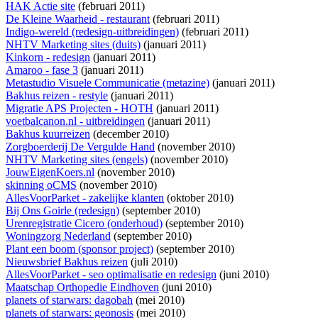
HAK Actie site
(februari 2011)
De Kleine Waarheid - restaurant
(februari 2011)
Indigo-wereld (redesign-uitbreidingen)
(februari 2011)
NHTV Marketing sites (duits)
(januari 2011)
Kinkorn - redesign
(januari 2011)
Amaroo - fase 3
(januari 2011)
Metastudio Visuele Communicatie (metazine)
(januari 2011)
Bakhus reizen - restyle
(januari 2011)
Migratie APS Projecten - HOTH
(januari 2011)
voetbalcanon.nl - uitbreidingen
(januari 2011)
Bakhus kuurreizen
(december 2010)
Zorgboerderij De Vergulde Hand
(november 2010)
NHTV Marketing sites (engels)
(november 2010)
JouwEigenKoers.nl
(november 2010)
skinning oCMS
(november 2010)
AllesVoorParket - zakelijke klanten
(oktober 2010)
Bij Ons Goirle (redesign)
(september 2010)
Urenregistratie Cicero (onderhoud)
(september 2010)
Woningzorg Nederland
(september 2010)
Plant een boom (sponsor project)
(september 2010)
Nieuwsbrief Bakhus reizen
(juli 2010)
AllesVoorParket - seo optimalisatie en redesign
(juni 2010)
Maatschap Orthopedie Eindhoven
(juni 2010)
planets of starwars: dagobah
(mei 2010)
planets of starwars: geonosis
(mei 2010)