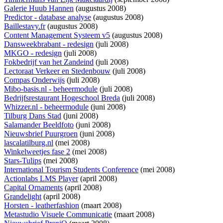
Galerie Huub Hannen
(augustus 2008)
Predictor - database analyse
(augustus 2008)
Baillestavy.fr
(augustus 2008)
Content Management Systeem v5
(augustus 2008)
Dansweekbrabant - redesign
(juli 2008)
MKGO - redesign
(juli 2008)
Fokbedrijf van het Zandeind
(juli 2008)
Lectoraat Verkeer en Stedenbouw
(juli 2008)
Compas Onderwijs
(juli 2008)
Mibo-basis.nl - beheermodule
(juli 2008)
Bedrijfsrestaurant Hogeschool Breda
(juli 2008)
Whizzer.nl - beheermodule
(juni 2008)
Tilburg Dans Stad
(juni 2008)
Salamander Beeldfoto
(juni 2008)
Nieuwsbrief Puurgroen
(juni 2008)
lascalatilburg.nl
(mei 2008)
Winkelweetjes fase 2
(mei 2008)
Stars-Tulips
(mei 2008)
International Tourism Students Conference
(mei 2008)
Actionlabs LMS Player
(april 2008)
Capital Ornaments
(april 2008)
Grandelight
(april 2008)
Horsten - leatherfashion
(maart 2008)
Metastudio Visuele Communicatie
(maart 2008)