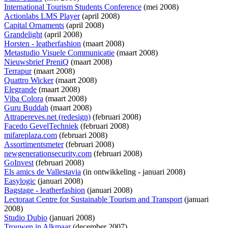
International Tourism Students Conference
(mei 2008)
Actionlabs LMS Player
(april 2008)
Capital Ornaments
(april 2008)
Grandelight
(april 2008)
Horsten - leatherfashion
(maart 2008)
Metastudio Visuele Communicatie
(maart 2008)
Nieuwsbrief PreniQ
(maart 2008)
Terrapur
(maart 2008)
Quattro Wicker
(maart 2008)
Elegrande
(maart 2008)
Viba Colora
(maart 2008)
Guru Buddah
(maart 2008)
Attrapereves.net (redesign)
(februari 2008)
Facedo GevelTechniek
(februari 2008)
mifareplaza.com
(februari 2008)
Assortimentsmeter
(februari 2008)
newgenerationsecurity.com
(februari 2008)
GoInvest
(februari 2008)
Els amics de Vallestavia
(
in ontwikkeling
- januari 2008)
Easylogic
(januari 2008)
Bagstage - leatherfashion
(januari 2008)
Lectoraat Centre for Sustainable Tourism and Transport
(januari
2008)
Studio Dubio
(januari 2008)
Trouwen in Alkmaar
(december 2007)