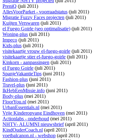
Migratie NHTV projecten
(juli 2011)
PreniQ
(juli 2011)
AllesVoorParket - voorraadstatus
(juli 2011)
Migratie Fuzzy Faces projecten
(juli 2011)
Kuijten Verswaren
(juli 2011)
el Fuego Goirle (seo optimalisatie)
(juli 2011)
Woning-plus
(juli 2011)
Impeco
(juli 2011)
Kids-plus
(juli 2011)
visitekaartje vrouw el-fuego-goirle
(juli 2011)
visitekaartje stier el-fuego-goirle
(juli 2011)
Kinkorn - aanpassingen
(juli 2011)
el Fuego Goirle
(juli 2011)
SpanjeVakantieTips
(juni 2011)
Fashion-plus
(juni 2011)
Travel-plus
(juni 2011)
IkHebEenMissie.info
(juni 2011)
Body-plus
(mei 2011)
FloorYou.nl
(mei 2011)
UrbanEssentials.nl
(mei 2011)
Vrije Kinderopvang Eindhoven
(mei 2011)
Actionlabs - onderhoud
(mei 2011)
NHTV- ALUMNI nieuwsbrief
(april 2011)
KindOuderCoach.nl
(april 2011)
voetbalcanon.nl - webshop
(april 2011)