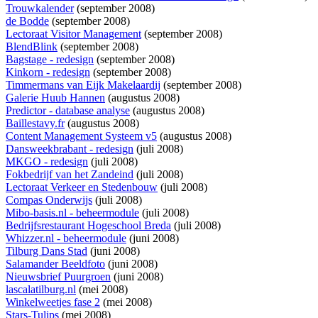
Trouwkalender
(september 2008)
de Bodde
(september 2008)
Lectoraat Visitor Management
(september 2008)
BlendBlink
(september 2008)
Bagstage - redesign
(september 2008)
Kinkorn - redesign
(september 2008)
Timmermans van Eijk Makelaardij
(september 2008)
Galerie Huub Hannen
(augustus 2008)
Predictor - database analyse
(augustus 2008)
Baillestavy.fr
(augustus 2008)
Content Management Systeem v5
(augustus 2008)
Dansweekbrabant - redesign
(juli 2008)
MKGO - redesign
(juli 2008)
Fokbedrijf van het Zandeind
(juli 2008)
Lectoraat Verkeer en Stedenbouw
(juli 2008)
Compas Onderwijs
(juli 2008)
Mibo-basis.nl - beheermodule
(juli 2008)
Bedrijfsrestaurant Hogeschool Breda
(juli 2008)
Whizzer.nl - beheermodule
(juni 2008)
Tilburg Dans Stad
(juni 2008)
Salamander Beeldfoto
(juni 2008)
Nieuwsbrief Puurgroen
(juni 2008)
lascalatilburg.nl
(mei 2008)
Winkelweetjes fase 2
(mei 2008)
Stars-Tulips
(mei 2008)