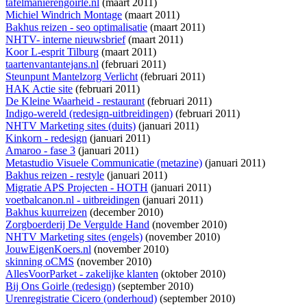
tafelmanierengoirle.nl
(maart 2011)
Michiel Windrich Montage
(maart 2011)
Bakhus reizen - seo optimalisatie
(maart 2011)
NHTV- interne nieuwsbrief
(maart 2011)
Koor L-esprit Tilburg
(maart 2011)
taartenvantantejans.nl
(februari 2011)
Steunpunt Mantelzorg Verlicht
(februari 2011)
HAK Actie site
(februari 2011)
De Kleine Waarheid - restaurant
(februari 2011)
Indigo-wereld (redesign-uitbreidingen)
(februari 2011)
NHTV Marketing sites (duits)
(januari 2011)
Kinkorn - redesign
(januari 2011)
Amaroo - fase 3
(januari 2011)
Metastudio Visuele Communicatie (metazine)
(januari 2011)
Bakhus reizen - restyle
(januari 2011)
Migratie APS Projecten - HOTH
(januari 2011)
voetbalcanon.nl - uitbreidingen
(januari 2011)
Bakhus kuurreizen
(december 2010)
Zorgboerderij De Vergulde Hand
(november 2010)
NHTV Marketing sites (engels)
(november 2010)
JouwEigenKoers.nl
(november 2010)
skinning oCMS
(november 2010)
AllesVoorParket - zakelijke klanten
(oktober 2010)
Bij Ons Goirle (redesign)
(september 2010)
Urenregistratie Cicero (onderhoud)
(september 2010)