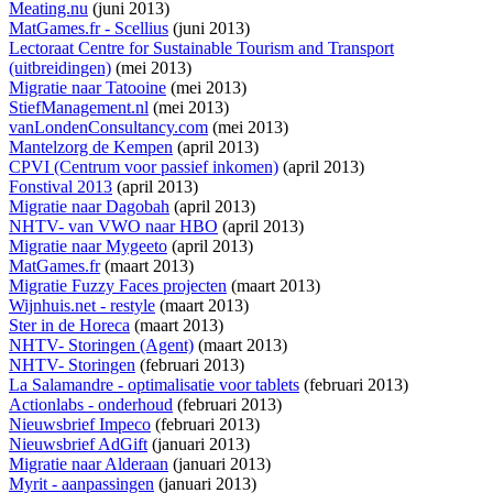
Meating.nu
(juni 2013)
MatGames.fr - Scellius
(juni 2013)
Lectoraat Centre for Sustainable Tourism and Transport
(uitbreidingen)
(mei 2013)
Migratie naar Tatooine
(mei 2013)
StiefManagement.nl
(mei 2013)
vanLondenConsultancy.com
(mei 2013)
Mantelzorg de Kempen
(april 2013)
CPVI (Centrum voor passief inkomen)
(april 2013)
Fonstival 2013
(april 2013)
Migratie naar Dagobah
(april 2013)
NHTV- van VWO naar HBO
(april 2013)
Migratie naar Mygeeto
(april 2013)
MatGames.fr
(maart 2013)
Migratie Fuzzy Faces projecten
(maart 2013)
Wijnhuis.net - restyle
(maart 2013)
Ster in de Horeca
(maart 2013)
NHTV- Storingen (Agent)
(maart 2013)
NHTV- Storingen
(februari 2013)
La Salamandre - optimalisatie voor tablets
(februari 2013)
Actionlabs - onderhoud
(februari 2013)
Nieuwsbrief Impeco
(februari 2013)
Nieuwsbrief AdGift
(januari 2013)
Migratie naar Alderaan
(januari 2013)
Myrit - aanpassingen
(januari 2013)