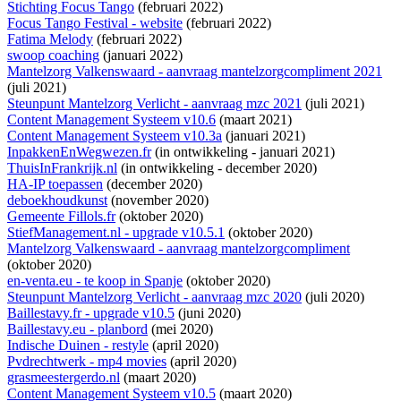
Stichting Focus Tango
(februari 2022)
Focus Tango Festival - website
(februari 2022)
Fatima Melody
(februari 2022)
swoop coaching
(januari 2022)
Mantelzorg Valkenswaard - aanvraag mantelzorgcompliment 2021
(juli 2021)
Steunpunt Mantelzorg Verlicht - aanvraag mzc 2021
(juli 2021)
Content Management Systeem v10.6
(maart 2021)
Content Management Systeem v10.3a
(januari 2021)
InpakkenEnWegwezen.fr
(
in ontwikkeling
- januari 2021)
ThuisInFrankrijk.nl
(
in ontwikkeling
- december 2020)
HA-IP toepassen
(december 2020)
deboekhoudkunst
(november 2020)
Gemeente Fillols.fr
(oktober 2020)
StiefManagement.nl - upgrade v10.5.1
(oktober 2020)
Mantelzorg Valkenswaard - aanvraag mantelzorgcompliment
(oktober 2020)
en-venta.eu - te koop in Spanje
(oktober 2020)
Steunpunt Mantelzorg Verlicht - aanvraag mzc 2020
(juli 2020)
Baillestavy.fr - upgrade v10.5
(juni 2020)
Baillestavy.eu - planbord
(mei 2020)
Indische Duinen - restyle
(april 2020)
Pvdrechtwerk - mp4 movies
(april 2020)
grasmeestergerdo.nl
(maart 2020)
Content Management Systeem v10.5
(maart 2020)