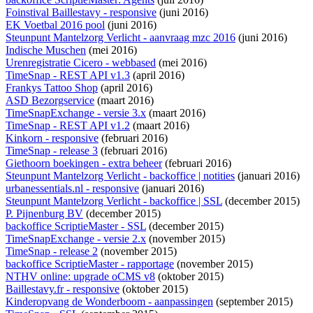
Foinstival Baillestavy - responsive
(juni 2016)
EK Voetbal 2016 pool
(juni 2016)
Steunpunt Mantelzorg Verlicht - aanvraag mzc 2016
(juni 2016)
Indische Muschen
(mei 2016)
Urenregistratie Cicero - webbased
(mei 2016)
TimeSnap - REST API v1.3
(april 2016)
Frankys Tattoo Shop
(april 2016)
ASD Bezorgservice
(maart 2016)
TimeSnapExchange - versie 3.x
(maart 2016)
TimeSnap - REST API v1.2
(maart 2016)
Kinkorn - responsive
(februari 2016)
TimeSnap - release 3
(februari 2016)
Giethoorn boekingen - extra beheer
(februari 2016)
Steunpunt Mantelzorg Verlicht - backoffice | notities
(januari 2016)
urbanessentials.nl - responsive
(januari 2016)
Steunpunt Mantelzorg Verlicht - backoffice | SSL
(december 2015)
P. Pijnenburg BV
(december 2015)
backoffice ScriptieMaster - SSL
(december 2015)
TimeSnapExchange - versie 2.x
(november 2015)
TimeSnap - release 2
(november 2015)
backoffice ScriptieMaster - rapportage
(november 2015)
NTHV online: upgrade oCMS v8
(oktober 2015)
Baillestavy.fr - responsive
(oktober 2015)
Kinderopvang de Wonderboom - aanpassingen
(september 2015)