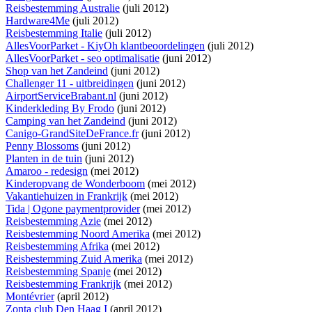
Reisbestemming Australie
(juli 2012)
Hardware4Me
(juli 2012)
Reisbestemming Italie
(juli 2012)
AllesVoorParket - KiyOh klantbeoordelingen
(juli 2012)
AllesVoorParket - seo optimalisatie
(juni 2012)
Shop van het Zandeind
(juni 2012)
Challenger 11 - uitbreidingen
(juni 2012)
AirportServiceBrabant.nl
(juni 2012)
Kinderkleding By Frodo
(juni 2012)
Camping van het Zandeind
(juni 2012)
Canigo-GrandSiteDeFrance.fr
(juni 2012)
Penny Blossoms
(juni 2012)
Planten in de tuin
(juni 2012)
Amaroo - redesign
(mei 2012)
Kinderopvang de Wonderboom
(mei 2012)
Vakantiehuizen in Frankrijk
(mei 2012)
Tida | Ogone paymentprovider
(mei 2012)
Reisbestemming Azie
(mei 2012)
Reisbestemming Noord Amerika
(mei 2012)
Reisbestemming Afrika
(mei 2012)
Reisbestemming Zuid Amerika
(mei 2012)
Reisbestemming Spanje
(mei 2012)
Reisbestemming Frankrijk
(mei 2012)
Montévrier
(april 2012)
Zonta club Den Haag I
(april 2012)