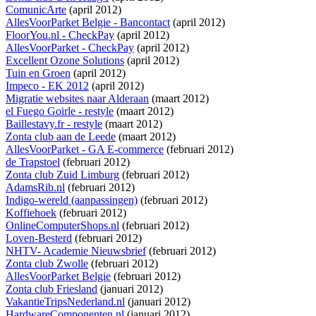
ComunicArte
(april 2012)
AllesVoorParket Belgie - Bancontact
(april 2012)
FloorYou.nl - CheckPay
(april 2012)
AllesVoorParket - CheckPay
(april 2012)
Excellent Ozone Solutions
(april 2012)
Tuin en Groen
(april 2012)
Impeco - EK 2012
(april 2012)
Migratie websites naar Alderaan
(maart 2012)
el Fuego Goirle - restyle
(maart 2012)
Baillestavy.fr - restyle
(maart 2012)
Zonta club aan de Leede
(maart 2012)
AllesVoorParket - GA E-commerce
(februari 2012)
de Trapstoel
(februari 2012)
Zonta club Zuid Limburg
(februari 2012)
AdamsRib.nl
(februari 2012)
Indigo-wereld (aanpassingen)
(februari 2012)
Koffiehoek
(februari 2012)
OnlineComputerShops.nl
(februari 2012)
Loven-Besterd
(februari 2012)
NHTV- Academie Nieuwsbrief
(februari 2012)
Zonta club Zwolle
(februari 2012)
AllesVoorParket Belgie
(februari 2012)
Zonta club Friesland
(januari 2012)
VakantieTripsNederland.nl
(januari 2012)
HardwareComponenten.nl
(januari 2012)