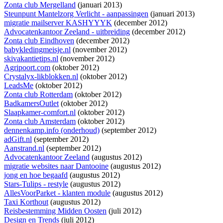
Zonta club Mergelland
(januari 2013)
Steunpunt Mantelzorg Verlicht - aanpassingen
(januari 2013)
migratie mailserver KASHYYYK
(december 2012)
Advocatenkantoor Zeeland - uitbreiding
(december 2012)
Zonta club Eindhoven
(december 2012)
babykledingmeisje.nl
(november 2012)
skivakantietips.nl
(november 2012)
Agripoort.com
(oktober 2012)
Crystalyx-likblokken.nl
(oktober 2012)
LeadsMe
(oktober 2012)
Zonta club Rotterdam
(oktober 2012)
BadkamersOutlet
(oktober 2012)
Slaapkamer-comfort.nl
(oktober 2012)
Zonta club Amsterdam
(oktober 2012)
dennenkamp.info (onderhoud)
(september 2012)
adGift.nl
(september 2012)
Aanstrand.nl
(september 2012)
Advocatenkantoor Zeeland
(augustus 2012)
migratie websites naar Dantooine
(augustus 2012)
jong en hoe begaafd
(augustus 2012)
Stars-Tulips - restyle
(augustus 2012)
AllesVoorParket - klanten module
(augustus 2012)
Taxi Korthout
(augustus 2012)
Reisbestemming Midden Oosten
(juli 2012)
Design en Trends
(juli 2012)