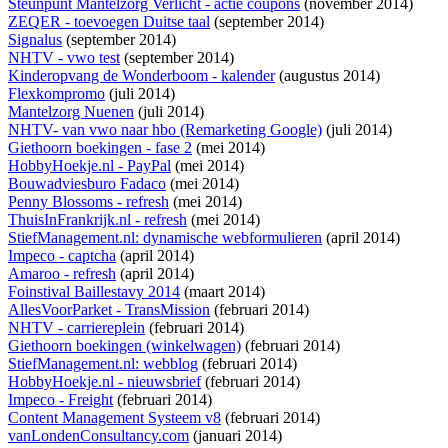
Steunpunt Mantelzorg Verlicht - actie coupons
(november 2014)
ZEQER - toevoegen Duitse taal
(september 2014)
Signalus
(september 2014)
NHTV - vwo test
(september 2014)
Kinderopvang de Wonderboom - kalender
(augustus 2014)
Flexkompromo
(juli 2014)
Mantelzorg Nuenen
(juli 2014)
NHTV- van vwo naar hbo (Remarketing Google)
(juli 2014)
Giethoorn boekingen - fase 2
(mei 2014)
HobbyHoekje.nl - PayPal
(mei 2014)
Bouwadviesburo Fadaco
(mei 2014)
Penny Blossoms - refresh
(mei 2014)
ThuisInFrankrijk.nl - refresh
(mei 2014)
StiefManagement.nl: dynamische webformulieren
(april 2014)
Impeco - captcha
(april 2014)
Amaroo - refresh
(april 2014)
Foinstival Baillestavy 2014
(maart 2014)
AllesVoorParket - TransMission
(februari 2014)
NHTV - carriereplein
(februari 2014)
Giethoorn boekingen (winkelwagen)
(februari 2014)
StiefManagement.nl: webblog
(februari 2014)
HobbyHoekje.nl - nieuwsbrief
(februari 2014)
Impeco - Freight
(februari 2014)
Content Management Systeem v8
(februari 2014)
vanLondenConsultancy.com
(januari 2014)