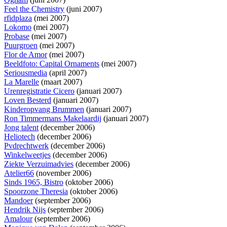
Feel the Chemistry
(juni 2007)
rfidplaza
(mei 2007)
Lokomo
(mei 2007)
Probase
(mei 2007)
Puurgroen
(mei 2007)
Flor de Amor
(mei 2007)
Beeldfoto: Capital Ornaments
(mei 2007)
Seriousmedia
(april 2007)
La Marelle
(maart 2007)
Urenregistratie Cicero
(januari 2007)
Loven Besterd
(januari 2007)
Kinderopvang Brummen
(januari 2007)
Ron Timmermans Makelaardij
(januari 2007)
Jong talent
(december 2006)
Heliotech
(december 2006)
Pvdrechtwerk
(december 2006)
Winkelweetjes
(december 2006)
Ziekte Verzuimadvies
(december 2006)
Atelier66
(november 2006)
Sinds 1965, Bistro
(oktober 2006)
Spoorzone Theresia
(oktober 2006)
Mandoer
(september 2006)
Hendrik Nijs
(september 2006)
Amalour
(september 2006)