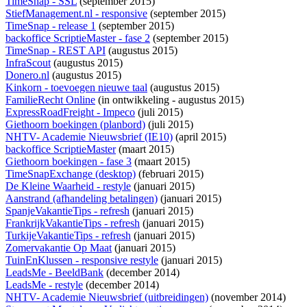
TimeSnap - SSL
(september 2015)
StiefManagement.nl - responsive
(september 2015)
TimeSnap - release 1
(september 2015)
backoffice ScriptieMaster - fase 2
(september 2015)
TimeSnap - REST API
(augustus 2015)
InfraScout
(augustus 2015)
Donero.nl
(augustus 2015)
Kinkorn - toevoegen nieuwe taal
(augustus 2015)
FamilieRecht Online
(
in ontwikkeling
- augustus 2015)
ExpressRoadFreight - Impeco
(juli 2015)
Giethoorn boekingen (planbord)
(juli 2015)
NHTV- Academie Nieuwsbrief (IE10)
(april 2015)
backoffice ScriptieMaster
(maart 2015)
Giethoorn boekingen - fase 3
(maart 2015)
TimeSnapExchange (desktop)
(februari 2015)
De Kleine Waarheid - restyle
(januari 2015)
Aanstrand (afhandeling betalingen)
(januari 2015)
SpanjeVakantieTips - refresh
(januari 2015)
FrankrijkVakantieTips - refresh
(januari 2015)
TurkijeVakantieTips - refresh
(januari 2015)
Zomervakantie Op Maat
(januari 2015)
TuinEnKlussen - responsive restyle
(januari 2015)
LeadsMe - BeeldBank
(december 2014)
LeadsMe - restyle
(december 2014)
NHTV- Academie Nieuwsbrief (uitbreidingen)
(november 2014)