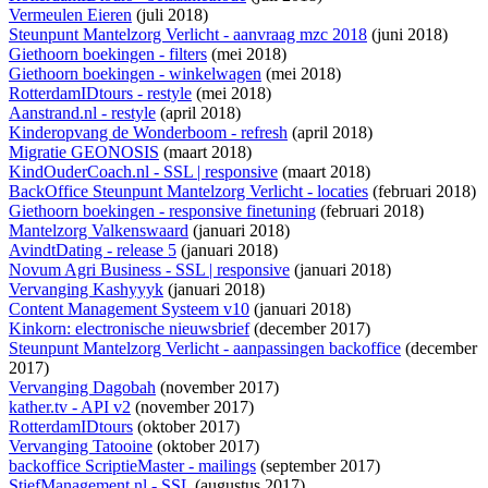
Vermeulen Eieren
(juli 2018)
Steunpunt Mantelzorg Verlicht - aanvraag mzc 2018
(juni 2018)
Giethoorn boekingen - filters
(mei 2018)
Giethoorn boekingen - winkelwagen
(mei 2018)
RotterdamIDtours - restyle
(mei 2018)
Aanstrand.nl - restyle
(april 2018)
Kinderopvang de Wonderboom - refresh
(april 2018)
Migratie GEONOSIS
(maart 2018)
KindOuderCoach.nl - SSL | responsive
(maart 2018)
BackOffice Steunpunt Mantelzorg Verlicht - locaties
(februari 2018)
Giethoorn boekingen - responsive finetuning
(februari 2018)
Mantelzorg Valkenswaard
(januari 2018)
AvindtDating - release 5
(januari 2018)
Novum Agri Business - SSL | responsive
(januari 2018)
Vervanging Kashyyyk
(januari 2018)
Content Management Systeem v10
(januari 2018)
Kinkorn: electronische nieuwsbrief
(december 2017)
Steunpunt Mantelzorg Verlicht - aanpassingen backoffice
(december
2017)
Vervanging Dagobah
(november 2017)
kather.tv - API v2
(november 2017)
RotterdamIDtours
(oktober 2017)
Vervanging Tatooine
(oktober 2017)
backoffice ScriptieMaster - mailings
(september 2017)
StiefManagement.nl - SSL
(augustus 2017)