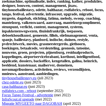
zoekmachine,
optimalisatie,
index,
ranking,
kather,
produkties,
designer,
bouwen,
content,
management,
jixaw,
tinyhousebaillestavy,
odette,
balthazar,
rsdfabrics,
reboot,
focus,
tango,
festival,
advertentie,
infrascout,
upgrade,
migratie,
mygeeto,
dagobah,
stichting,
fatima,
melody,
swoop,
coaching,
mantelzorg,
valkenswaard,
aanvraag,
mantelzorgcompliment,
steunpunt,
verlicht,
content,
management,
systeem,
inpakkenenwegwezen,
thuisinfrankrijk,
toepassen,
deboekhoudkunst,
gemeente,
fillols,
stiefmanagement,
venta,
spanje,
baillestavy,
planbord,
indische,
duinen,
restyle,
pvdrechtwerk,
movies,
grasmeestergerdo,
giethoorn,
boekingen,
betaalcode,
versleuteling,
geonosis,
tatooine,
nouwens,
groen,
projecten,
pijnenburg,
residualproducts,
koppelingen,
airportservicebrabant,
korthout,
intelligentfood,
applicatie,
dossiers,
backoffice,
kengetallen,
galina,
heinrich,
beeldend,
kunstenaar,
mailserver,
domeinen,
novumagribusiness,
activiteiten,
reviews,
verzendlijsten,
mnieuws,
aanstrand,
aanbiedingen,
tinyhousebaillestavy.eu
(juli 2023)
chez-odette.eu
(juni 2023)
casa-balthazar.eu
(juni 2023)
rsdfabrics.com - reboot
(september 2022)
Focus Tango Festival - advertentie
(mei 2022)
InfraScout.nl upgrade
(mei 2022)
Migratie MYGEETO naar DAGOBAH
(april 2022)