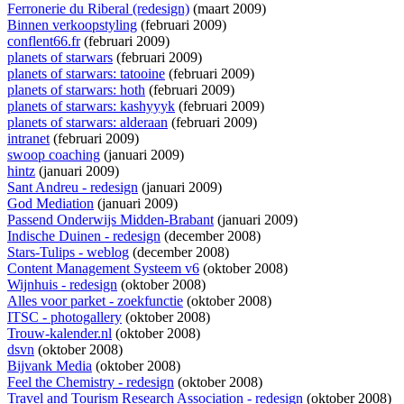
Ferronerie du Riberal (redesign)
(maart 2009)
Binnen verkoopstyling
(februari 2009)
conflent66.fr
(februari 2009)
planets of starwars
(februari 2009)
planets of starwars: tatooine
(februari 2009)
planets of starwars: hoth
(februari 2009)
planets of starwars: kashyyyk
(februari 2009)
planets of starwars: alderaan
(februari 2009)
intranet
(februari 2009)
swoop coaching
(januari 2009)
hintz
(januari 2009)
Sant Andreu - redesign
(januari 2009)
God Mediation
(januari 2009)
Passend Onderwijs Midden-Brabant
(januari 2009)
Indische Duinen - redesign
(december 2008)
Stars-Tulips - weblog
(december 2008)
Content Management Systeem v6
(oktober 2008)
Wijnhuis - redesign
(oktober 2008)
Alles voor parket - zoekfunctie
(oktober 2008)
ITSC - photogallery
(oktober 2008)
Trouw-kalender.nl
(oktober 2008)
dsvn
(oktober 2008)
Bijvank Media
(oktober 2008)
Feel the Chemistry - redesign
(oktober 2008)
Travel and Tourism Research Association - redesign
(oktober 2008)