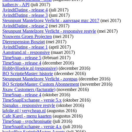
kather.tv - API
(juli 2017)
AvindtDating - release 4
(juli 2017)
AvindtDating - release 3
(juni 2017)
Steunpunt Mantelzorg Verlicht - aanvraag mzc 2017
(mei 2017)
AvindtDating - release 2
(mei 2017)
Steunpunt Mantelzorg Verlicht - responsive restyle
(mei 2017)
Nouwens Groen Projecten
(mei 2017)
Dierenpension Boszigt
(mei 2017)
AvindtDating - release 1
(april 2017)
Aanstrand.nl - responsive
(maart 2017)
TimeSnap - release 5
(februari 2017)
TimeSnap - release 4
(december 2016)
HobbyHoekje.nl (responsive)
(december 2016)
BO ScriptieMaster: historie
(december 2016)
Steunpunt Mantelzorg Verlicht - zorgpas
(december 2016)
BO ScriptieMaster: Custom Abonnement
(november 2016)
Jixaw Customers (facturatie)
(november 2016)
TimeSnap - release 4
(oktober 2016)
TimeSnapExchange - versie 5.x
(oktober 2016)
Signalus - responsive restyle
(oktober 2016)
lafolie.nl | verycheap.nl
(augustus 2016)
Cafe Karel - menu kaarten
(augustus 2016)
TimeSnap - synchronisatie
(juli 2016)
TimeSnapExchange - versie 4.x
(juli 2016)
backoffice ScriptieMaster: Agents
(juli 2016)