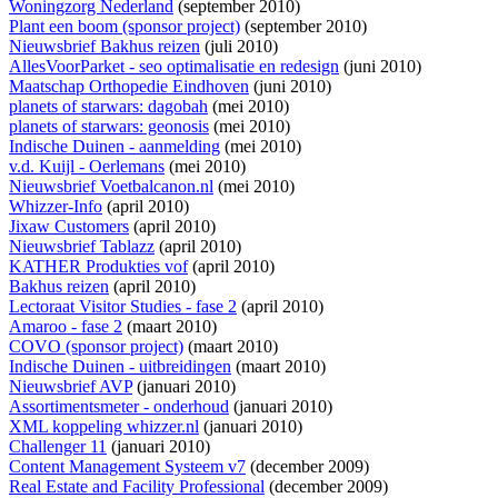
Woningzorg Nederland
(september 2010)
Plant een boom (sponsor project)
(september 2010)
Nieuwsbrief Bakhus reizen
(juli 2010)
AllesVoorParket - seo optimalisatie en redesign
(juni 2010)
Maatschap Orthopedie Eindhoven
(juni 2010)
planets of starwars: dagobah
(mei 2010)
planets of starwars: geonosis
(mei 2010)
Indische Duinen - aanmelding
(mei 2010)
v.d. Kuijl - Oerlemans
(mei 2010)
Nieuwsbrief Voetbalcanon.nl
(mei 2010)
Whizzer-Info
(april 2010)
Jixaw Customers
(april 2010)
Nieuwsbrief Tablazz
(april 2010)
KATHER Produkties vof
(april 2010)
Bakhus reizen
(april 2010)
Lectoraat Visitor Studies - fase 2
(april 2010)
Amaroo - fase 2
(maart 2010)
COVO (sponsor project)
(maart 2010)
Indische Duinen - uitbreidingen
(maart 2010)
Nieuwsbrief AVP
(januari 2010)
Assortimentsmeter - onderhoud
(januari 2010)
XML koppeling whizzer.nl
(januari 2010)
Challenger 11
(januari 2010)
Content Management Systeem v7
(december 2009)
Real Estate and Facility Professional
(december 2009)