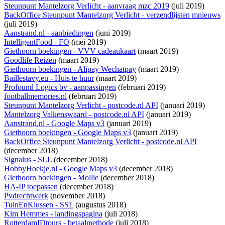
Steunpunt Mantelzorg Verlicht - aanvraag mzc 2019
(juli 2019)
BackOffice Steunpunt Mantelzorg Verlicht - verzendlijsten mnieuws
(juli 2019)
Aanstrand.nl - aanbiedingen
(juni 2019)
IntelligentFood - FO
(mei 2019)
Giethoorn boekingen - VVV cadeaukaart
(maart 2019)
Goodlife Reizen
(maart 2019)
Giethoorn boekingen - Alipay Wechatpay
(maart 2019)
Baillestavy.eu - Huis te huur
(maart 2019)
Profound Logics bv - aanpassingen
(februari 2019)
footballmemories.nl
(februari 2019)
Steunpunt Mantelzorg Verlicht - postcode.nl API
(januari 2019)
Mantelzorg Valkenswaard - postcode.nl API
(januari 2019)
Aanstrand.nl - Google Maps v3
(januari 2019)
Giethoorn boekingen - Google Maps v3
(januari 2019)
BackOffice Steunpunt Mantelzorg Verlicht - postcode.nl API
(december 2018)
Signalus - SLL
(december 2018)
HobbyHoekje.nl - Google Maps v3
(december 2018)
Giethoorn boekingen - Mollie
(december 2018)
HA-IP toepassen
(december 2018)
Pvdrechtwerk
(november 2018)
TuinEnKlussen - SSL
(augustus 2018)
Kim Hemmes - landingspagina
(juli 2018)
RotterdamIDtours - betaalmethode
(juli 2018)