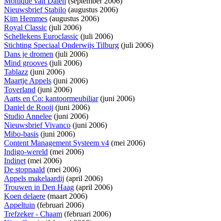
Monique van Dalen
(september 2006)
Nieuwsbrief Stabilo
(augustus 2006)
Kim Hemmes
(augustus 2006)
Royal Classic
(juli 2006)
Schellekens Euroclassic
(juli 2006)
Stichting Speciaal Onderwijs Tilburg
(juli 2006)
Dans je dromen
(juli 2006)
Mind grooves
(juli 2006)
Tablazz
(juni 2006)
Maartje Appels
(juni 2006)
Toverland
(juni 2006)
Aarts en Co: kantoormeubiliar
(juni 2006)
Daniel de Rooij
(juni 2006)
Studio Annelee
(juni 2006)
Nieuwsbrief Vivanco
(juni 2006)
Mibo-basis
(juni 2006)
Content Management Systeem v4
(mei 2006)
Indigo-wereld
(mei 2006)
Indinet
(mei 2006)
De stopnaald
(mei 2006)
Appels makelaardij
(april 2006)
Trouwen in Den Haag
(april 2006)
Koen delaere
(maart 2006)
Appeltuin
(februari 2006)
Trefzeker - Chaam
(februari 2006)