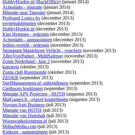
HobbyHoekje.nl (BackOffice)
(januari 2014)
Actionlabs - migratie
(januari 2014)
Migratie naar Tatooine
(januari 2014)
Profound Logics bv
(december 2013)
eerstehulpbijgriep
(december 2013)
HobbyHoekje.nl
(december 2013)
Kim Hemmes - redesign
(december 2013)
Actionlabs - aanpassingen
(december 2013)
Indigo-wereld - redesign
(november 2013)
Steunpunt Mantelzorg Verlicht - vouchers
(november 2013)
AllesVoorParket - MultiSafepay
(november 2013)
Zonta Nederland - fase 2
(november 2013)
kapoesja
(oktober 2013)
Zonta club Ruremonde
(oktober 2013)
ZEQER
(september 2013)
StiefManagement.nl: uitbreidingen
(september 2013)
Giethoorn boekingen
(september 2013)
Migratie APS Projecten - HOTH
(augustus 2013)
MatGames.fr - export koppelingen
(augustus 2013)
Novum Agri Business
(juli 2013)
Migratie van HOTH
(juli 2013)
Migratie van Dagobah
(juli 2013)
Woonwinkelcentrum.nl
(juli 2013)
MdinaMedia.com
(juli 2013)
Kinkorn - aanpassingen
(juli 2013)