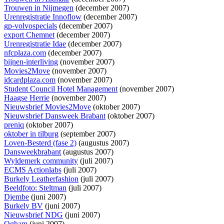
Trouwen in Nijmegen
(december 2007)
Urenregistratie Innoflow
(december 2007)
gp-volvospecials
(december 2007)
export Chemnet
(december 2007)
Urenregistratie Idae
(december 2007)
nfcplaza.com
(december 2007)
bijnen-interliving
(november 2007)
Movies2Move
(november 2007)
idcardplaza.com
(november 2007)
Student Council Hotel Management
(november 2007)
Haagse Herrie
(november 2007)
Nieuwsbrief Movies2Move
(oktober 2007)
Nieuwsbrief Dansweek Brabant
(oktober 2007)
preniq
(oktober 2007)
oktober in tilburg
(september 2007)
Loven-Besterd (fase 2)
(augustus 2007)
Dansweekbrabant
(augustus 2007)
Wyldemerk community
(juli 2007)
ECMS Actionlabs
(juli 2007)
Burkely Leatherfashion
(juli 2007)
Beeldfoto: Steltman
(juli 2007)
Djembe
(juni 2007)
Burkely BV
(juni 2007)
Nieuwsbrief NDG
(juni 2007)
Ogham
(juni 2007)