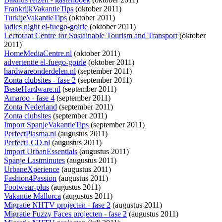
FrankrijkVakantieTips
(oktober 2011)
TurkijeVakantieTips
(oktober 2011)
ladies night el-fuego-goirle
(oktober 2011)
Lectoraat Centre for Sustainable Tourism and Transport
(oktober
2011)
HomeMediaCentre.nl
(oktober 2011)
advertentie el-fuego-goirle
(oktober 2011)
hardwareonderdelen.nl
(september 2011)
Zonta clubsites - fase 2
(september 2011)
BesteHardware.nl
(september 2011)
Amaroo - fase 4
(september 2011)
Zonta Nederland
(september 2011)
Zonta clubsites
(september 2011)
Import SpanjeVakantieTips
(september 2011)
PerfectPlasma.nl
(augustus 2011)
PerfectLCD.nl
(augustus 2011)
Import UrbanEssentials
(augustus 2011)
Spanje Lastminutes
(augustus 2011)
UrbaneXperience
(augustus 2011)
Fashion4Passion
(augustus 2011)
Footwear-plus
(augustus 2011)
Vakantie Mallorca
(augustus 2011)
Migratie NHTV projecten - fase 2
(augustus 2011)
Migratie Fuzzy Faces projecten - fase 2
(augustus 2011)