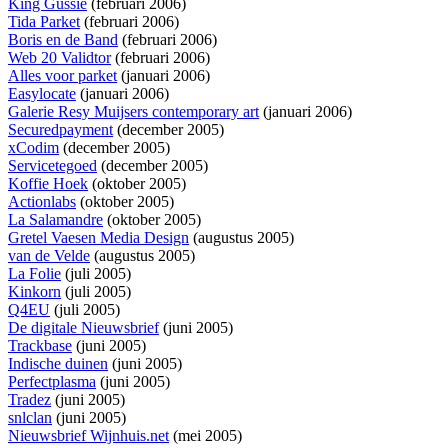
King Gussie
(februari 2006)
Tida Parket
(februari 2006)
Boris en de Band
(februari 2006)
Web 20 Validtor
(februari 2006)
Alles voor parket
(januari 2006)
Easylocate
(januari 2006)
Galerie Resy Muijsers contemporary art
(januari 2006)
Securedpayment
(december 2005)
xCodim
(december 2005)
Servicetegoed
(december 2005)
Koffie Hoek
(oktober 2005)
Actionlabs
(oktober 2005)
La Salamandre
(oktober 2005)
Gretel Vaesen Media Design
(augustus 2005)
van de Velde
(augustus 2005)
La Folie
(juli 2005)
Kinkorn
(juli 2005)
Q4EU
(juli 2005)
De digitale Nieuwsbrief
(juni 2005)
Trackbase
(juni 2005)
Indische duinen
(juni 2005)
Perfectplasma
(juni 2005)
Tradez
(juni 2005)
snlclan
(juni 2005)
Nieuwsbrief Wijnhuis.net
(mei 2005)