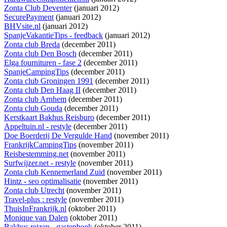
Zonta Club Deventer
(januari 2012)
SecurePayment
(januari 2012)
BHVsite.nl
(januari 2012)
SpanjeVakantieTips - feedback
(januari 2012)
Zonta club Breda
(december 2011)
Zonta club Den Bosch
(december 2011)
Elga fournituren - fase 2
(december 2011)
SpanjeCampingTips
(december 2011)
Zonta club Groningen 1991
(december 2011)
Zonta club Den Haag II
(december 2011)
Zonta club Arnhem
(december 2011)
Zonta club Gouda
(december 2011)
Kerstkaart Bakhus Reisburo
(december 2011)
Appeltuin.nl - restyle
(december 2011)
Doe Boerderij De Vergulde Hand
(november 2011)
FrankrijkCampingTips
(november 2011)
Reisbestemming.net
(november 2011)
Surfwijzer.net - restyle
(november 2011)
Zonta club Kennemerland Zuid
(november 2011)
Hintz - seo optimalisatie
(november 2011)
Zonta club Utrecht
(november 2011)
Travel-plus : restyle
(november 2011)
ThuisInFrankrijk.nl
(oktober 2011)
Monique van Dalen
(oktober 2011)
Bakhus reizen - gastenboek
(oktober 2011)