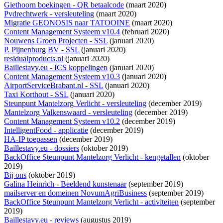
Giethoorn boekingen - QR betaalcode
(maart 2020)
Pvdrechtwerk - versleuteling
(maart 2020)
Migratie GEONOSIS naar TATOOINE
(maart 2020)
Content Management Systeem v10.4
(februari 2020)
Nouwens Groen Projecten - SSL
(januari 2020)
P. Pijnenburg BV - SSL
(januari 2020)
residualproducts.nl
(januari 2020)
Baillestavy.eu - ICS koppelingen
(januari 2020)
Content Management Systeem v10.3
(januari 2020)
AirportServiceBrabant.nl - SSL
(januari 2020)
Taxi Korthout - SSL
(januari 2020)
Steunpunt Mantelzorg Verlicht - versleuteling
(december 2019)
Mantelzorg Valkenswaard - versleuteling
(december 2019)
Content Management Systeem v10.2
(december 2019)
IntelligentFood - applicatie
(december 2019)
HA-IP toepassen
(december 2019)
Baillestavy.eu - dossiers
(oktober 2019)
BackOffice Steunpunt Mantelzorg Verlicht - kengetallen
(oktober
2019)
Bij ons
(oktober 2019)
Galina Heinrich - Beeldend kunstenaar
(september 2019)
mailserver en domeinen NovumAgriBusiness
(september 2019)
BackOffice Steunpunt Mantelzorg Verlicht - activiteiten
(september
2019)
Baillestavy.eu - reviews
(augustus 2019)