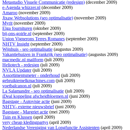
Metastudio Visuele Communicatie (redesign)
(december 2009)
e-Agenda whizzer.nl
(december 2009)
Amaroo
(november 2009)
Jixaw Websolutions (seo optimalisatie)
(november 2009)
Myrit
(november 2009)
Elga fournituren
(oktober 2009)
bij-ons-goirle.nl
(september 2009)
Union Vignerons Terres Romanes
(september 2009)
NHTV Insight
(september 2009)
Wijnhuis - seo optimalisatie
(augustus 2009)
Vakantiehuizen in Frankrijk (seo optimalisatie)
(augustus 2009)
macmedic.nl mailform
(juli 2009)
Heliotech - redesign
(juli 2009)
NVLA Updater
(juli 2009)
Assortimentsmeter - onderhoud
(juli 2009)
gebruiktemelkmachines.com
(juli 2009)
voetbalcanon.nl
(juli 2009)
La Salamandre - seo optimalisatie
(juli 2009)
iDeal koppeling afscheidbloemen.nl
(juni 2009)
Bagstage - Autovisie actie
(juni 2009)
NHTV- externe nieuwsbrief
(juni 2009)
Bagstage - Margriet actie
(mei 2009)
Tuin en Klussen
(april 2009)
very cheap kledingpartys
(april 2009)
Nederlandse Vereniging van Longfunctie Assistenten
(april 2009)