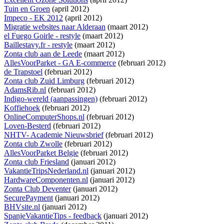
Tuin en Groen
(april 2012)
Impeco - EK 2012
(april 2012)
Migratie websites naar Alderaan
(maart 2012)
el Fuego Goirle - restyle
(maart 2012)
Baillestavy.fr - restyle
(maart 2012)
Zonta club aan de Leede
(maart 2012)
AllesVoorParket - GA E-commerce
(februari 2012)
de Trapstoel
(februari 2012)
Zonta club Zuid Limburg
(februari 2012)
AdamsRib.nl
(februari 2012)
Indigo-wereld (aanpassingen)
(februari 2012)
Koffiehoek
(februari 2012)
OnlineComputerShops.nl
(februari 2012)
Loven-Besterd
(februari 2012)
NHTV- Academie Nieuwsbrief
(februari 2012)
Zonta club Zwolle
(februari 2012)
AllesVoorParket Belgie
(februari 2012)
Zonta club Friesland
(januari 2012)
VakantieTripsNederland.nl
(januari 2012)
HardwareComponenten.nl
(januari 2012)
Zonta Club Deventer
(januari 2012)
SecurePayment
(januari 2012)
BHVsite.nl
(januari 2012)
SpanjeVakantieTips - feedback
(januari 2012)