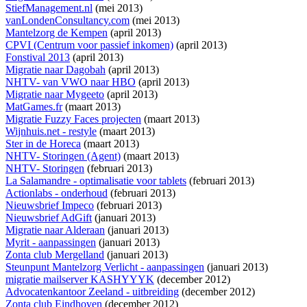
StiefManagement.nl
(mei 2013)
vanLondenConsultancy.com
(mei 2013)
Mantelzorg de Kempen
(april 2013)
CPVI (Centrum voor passief inkomen)
(april 2013)
Fonstival 2013
(april 2013)
Migratie naar Dagobah
(april 2013)
NHTV- van VWO naar HBO
(april 2013)
Migratie naar Mygeeto
(april 2013)
MatGames.fr
(maart 2013)
Migratie Fuzzy Faces projecten
(maart 2013)
Wijnhuis.net - restyle
(maart 2013)
Ster in de Horeca
(maart 2013)
NHTV- Storingen (Agent)
(maart 2013)
NHTV- Storingen
(februari 2013)
La Salamandre - optimalisatie voor tablets
(februari 2013)
Actionlabs - onderhoud
(februari 2013)
Nieuwsbrief Impeco
(februari 2013)
Nieuwsbrief AdGift
(januari 2013)
Migratie naar Alderaan
(januari 2013)
Myrit - aanpassingen
(januari 2013)
Zonta club Mergelland
(januari 2013)
Steunpunt Mantelzorg Verlicht - aanpassingen
(januari 2013)
migratie mailserver KASHYYYK
(december 2012)
Advocatenkantoor Zeeland - uitbreiding
(december 2012)
Zonta club Eindhoven
(december 2012)