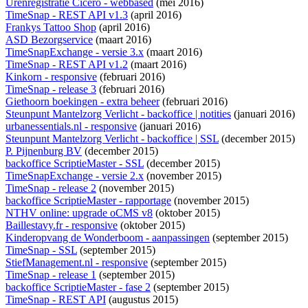
Urenregistratie Cicero - webbased
(mei 2016)
TimeSnap - REST API v1.3
(april 2016)
Frankys Tattoo Shop
(april 2016)
ASD Bezorgservice
(maart 2016)
TimeSnapExchange - versie 3.x
(maart 2016)
TimeSnap - REST API v1.2
(maart 2016)
Kinkorn - responsive
(februari 2016)
TimeSnap - release 3
(februari 2016)
Giethoorn boekingen - extra beheer
(februari 2016)
Steunpunt Mantelzorg Verlicht - backoffice | notities
(januari 2016)
urbanessentials.nl - responsive
(januari 2016)
Steunpunt Mantelzorg Verlicht - backoffice | SSL
(december 2015)
P. Pijnenburg BV
(december 2015)
backoffice ScriptieMaster - SSL
(december 2015)
TimeSnapExchange - versie 2.x
(november 2015)
TimeSnap - release 2
(november 2015)
backoffice ScriptieMaster - rapportage
(november 2015)
NTHV online: upgrade oCMS v8
(oktober 2015)
Baillestavy.fr - responsive
(oktober 2015)
Kinderopvang de Wonderboom - aanpassingen
(september 2015)
TimeSnap - SSL
(september 2015)
StiefManagement.nl - responsive
(september 2015)
TimeSnap - release 1
(september 2015)
backoffice ScriptieMaster - fase 2
(september 2015)
TimeSnap - REST API
(augustus 2015)