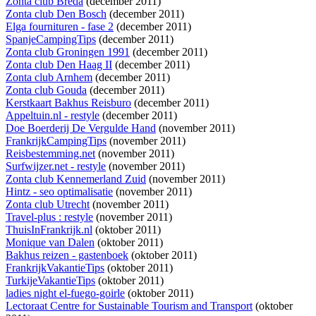
Zonta club Breda
(december 2011)
Zonta club Den Bosch
(december 2011)
Elga fournituren - fase 2
(december 2011)
SpanjeCampingTips
(december 2011)
Zonta club Groningen 1991
(december 2011)
Zonta club Den Haag II
(december 2011)
Zonta club Arnhem
(december 2011)
Zonta club Gouda
(december 2011)
Kerstkaart Bakhus Reisburo
(december 2011)
Appeltuin.nl - restyle
(december 2011)
Doe Boerderij De Vergulde Hand
(november 2011)
FrankrijkCampingTips
(november 2011)
Reisbestemming.net
(november 2011)
Surfwijzer.net - restyle
(november 2011)
Zonta club Kennemerland Zuid
(november 2011)
Hintz - seo optimalisatie
(november 2011)
Zonta club Utrecht
(november 2011)
Travel-plus : restyle
(november 2011)
ThuisInFrankrijk.nl
(oktober 2011)
Monique van Dalen
(oktober 2011)
Bakhus reizen - gastenboek
(oktober 2011)
FrankrijkVakantieTips
(oktober 2011)
TurkijeVakantieTips
(oktober 2011)
ladies night el-fuego-goirle
(oktober 2011)
Lectoraat Centre for Sustainable Tourism and Transport
(oktober