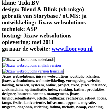
klant:
Tida BV
design:
Blend & Blink (vh mkgo)
gebruik van Storybase / oCMS:
ja
ontwikkeling:
Jixaw websolutions
techniek:
ASP
hosting:
Jixaw websolutions
oplevering:
mei 2011
ga naar de website:
www.flooryou.nl
Jixaw websolutions,
jigsaw websolutions,
portfolio,
klanten,
jixaw,
websolutions,
webontwikkeling,
vormgeving,
website,
hosting,
beheren,
systeem,
online,
project,
fixed,
price,
interface,
zoekmachine,
optimalisatie,
index,
ranking,
kather,
produkties,
designer,
bouwen,
content,
management,
jixaw,
tinyhousebaillestavy,
odette,
balthazar,
rsdfabrics,
reboot,
focus,
tango,
festival,
advertentie,
infrascout,
upgrade,
migratie,
mygeeto,
dagobah,
stichting,
fatima,
melody,
swoop,
coaching,