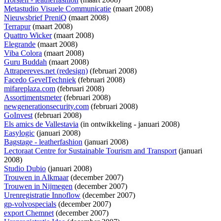
Metastudio Visuele Communicatie
(maart 2008)
Nieuwsbrief PreniQ
(maart 2008)
Terrapur
(maart 2008)
Quattro Wicker
(maart 2008)
Elegrande
(maart 2008)
Viba Colora
(maart 2008)
Guru Buddah
(maart 2008)
Attrapereves.net (redesign)
(februari 2008)
Facedo GevelTechniek
(februari 2008)
mifareplaza.com
(februari 2008)
Assortimentsmeter
(februari 2008)
newgenerationsecurity.com
(februari 2008)
GoInvest
(februari 2008)
Els amics de Vallestavia
(
in ontwikkeling
- januari 2008)
Easylogic
(januari 2008)
Bagstage - leatherfashion
(januari 2008)
Lectoraat Centre for Sustainable Tourism and Transport
(januari
2008)
Studio Dubio
(januari 2008)
Trouwen in Alkmaar
(december 2007)
Trouwen in Nijmegen
(december 2007)
Urenregistratie Innoflow
(december 2007)
gp-volvospecials
(december 2007)
export Chemnet
(december 2007)