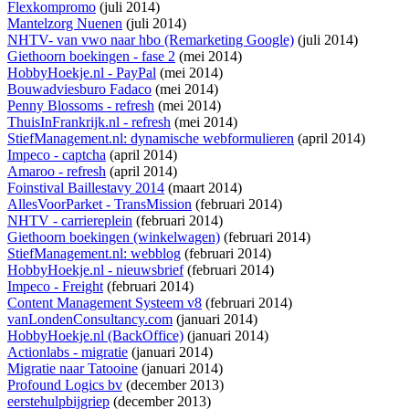
Flexkompromo
(juli 2014)
Mantelzorg Nuenen
(juli 2014)
NHTV- van vwo naar hbo (Remarketing Google)
(juli 2014)
Giethoorn boekingen - fase 2
(mei 2014)
HobbyHoekje.nl - PayPal
(mei 2014)
Bouwadviesburo Fadaco
(mei 2014)
Penny Blossoms - refresh
(mei 2014)
ThuisInFrankrijk.nl - refresh
(mei 2014)
StiefManagement.nl: dynamische webformulieren
(april 2014)
Impeco - captcha
(april 2014)
Amaroo - refresh
(april 2014)
Foinstival Baillestavy 2014
(maart 2014)
AllesVoorParket - TransMission
(februari 2014)
NHTV - carriereplein
(februari 2014)
Giethoorn boekingen (winkelwagen)
(februari 2014)
StiefManagement.nl: webblog
(februari 2014)
HobbyHoekje.nl - nieuwsbrief
(februari 2014)
Impeco - Freight
(februari 2014)
Content Management Systeem v8
(februari 2014)
vanLondenConsultancy.com
(januari 2014)
HobbyHoekje.nl (BackOffice)
(januari 2014)
Actionlabs - migratie
(januari 2014)
Migratie naar Tatooine
(januari 2014)
Profound Logics bv
(december 2013)
eerstehulpbijgriep
(december 2013)