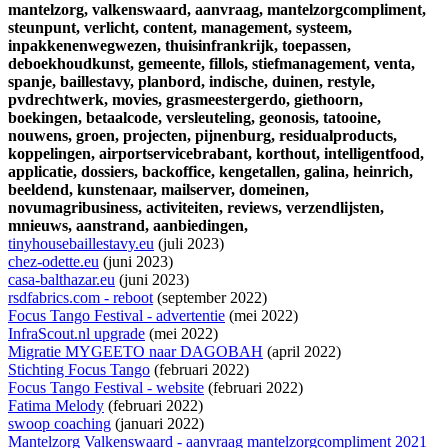
mantelzorg,
valkenswaard,
aanvraag,
mantelzorgcompliment,
steunpunt,
verlicht,
content,
management,
systeem,
inpakkenenwegwezen,
thuisinfrankrijk,
toepassen,
deboekhoudkunst,
gemeente,
fillols,
stiefmanagement,
venta,
spanje,
baillestavy,
planbord,
indische,
duinen,
restyle,
pvdrechtwerk,
movies,
grasmeestergerdo,
giethoorn,
boekingen,
betaalcode,
versleuteling,
geonosis,
tatooine,
nouwens,
groen,
projecten,
pijnenburg,
residualproducts,
koppelingen,
airportservicebrabant,
korthout,
intelligentfood,
applicatie,
dossiers,
backoffice,
kengetallen,
galina,
heinrich,
beeldend,
kunstenaar,
mailserver,
domeinen,
novumagribusiness,
activiteiten,
reviews,
verzendlijsten,
mnieuws,
aanstrand,
aanbiedingen,
tinyhousebaillestavy.eu
(juli 2023)
chez-odette.eu
(juni 2023)
casa-balthazar.eu
(juni 2023)
rsdfabrics.com - reboot
(september 2022)
Focus Tango Festival - advertentie
(mei 2022)
InfraScout.nl upgrade
(mei 2022)
Migratie MYGEETO naar DAGOBAH
(april 2022)
Stichting Focus Tango
(februari 2022)
Focus Tango Festival - website
(februari 2022)
Fatima Melody
(februari 2022)
swoop coaching
(januari 2022)
Mantelzorg Valkenswaard - aanvraag mantelzorgcompliment 2021