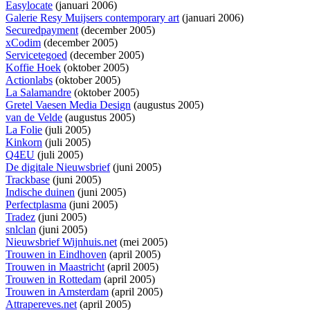
Easylocate
(januari 2006)
Galerie Resy Muijsers contemporary art
(januari 2006)
Securedpayment
(december 2005)
xCodim
(december 2005)
Servicetegoed
(december 2005)
Koffie Hoek
(oktober 2005)
Actionlabs
(oktober 2005)
La Salamandre
(oktober 2005)
Gretel Vaesen Media Design
(augustus 2005)
van de Velde
(augustus 2005)
La Folie
(juli 2005)
Kinkorn
(juli 2005)
Q4EU
(juli 2005)
De digitale Nieuwsbrief
(juni 2005)
Trackbase
(juni 2005)
Indische duinen
(juni 2005)
Perfectplasma
(juni 2005)
Tradez
(juni 2005)
snlclan
(juni 2005)
Nieuwsbrief Wijnhuis.net
(mei 2005)
Trouwen in Eindhoven
(april 2005)
Trouwen in Maastricht
(april 2005)
Trouwen in Rottedam
(april 2005)
Trouwen in Amsterdam
(april 2005)
Attrapereves.net
(april 2005)