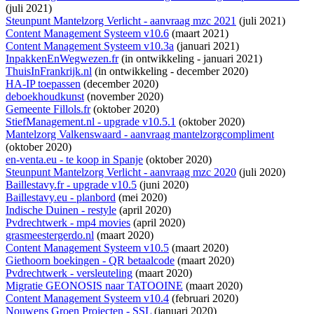
(juli 2021)
Steunpunt Mantelzorg Verlicht - aanvraag mzc 2021
(juli 2021)
Content Management Systeem v10.6
(maart 2021)
Content Management Systeem v10.3a
(januari 2021)
InpakkenEnWegwezen.fr
(
in ontwikkeling
- januari 2021)
ThuisInFrankrijk.nl
(
in ontwikkeling
- december 2020)
HA-IP toepassen
(december 2020)
deboekhoudkunst
(november 2020)
Gemeente Fillols.fr
(oktober 2020)
StiefManagement.nl - upgrade v10.5.1
(oktober 2020)
Mantelzorg Valkenswaard - aanvraag mantelzorgcompliment
(oktober 2020)
en-venta.eu - te koop in Spanje
(oktober 2020)
Steunpunt Mantelzorg Verlicht - aanvraag mzc 2020
(juli 2020)
Baillestavy.fr - upgrade v10.5
(juni 2020)
Baillestavy.eu - planbord
(mei 2020)
Indische Duinen - restyle
(april 2020)
Pvdrechtwerk - mp4 movies
(april 2020)
grasmeestergerdo.nl
(maart 2020)
Content Management Systeem v10.5
(maart 2020)
Giethoorn boekingen - QR betaalcode
(maart 2020)
Pvdrechtwerk - versleuteling
(maart 2020)
Migratie GEONOSIS naar TATOOINE
(maart 2020)
Content Management Systeem v10.4
(februari 2020)
Nouwens Groen Projecten - SSL
(januari 2020)