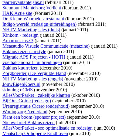
taartenvantantejans.nl
(februari 2011)
Steunpunt Mantelzorg Verlicht
(februari 2011)
HAK Actie site
(februari 2011)
De Kleine Waarheid - restaurant
(februari 2011)
Indigo-wereld (redesign-uitbreidingen)
(februari 2011)
NHTV Marketing sites (duits)
(januari 2011)
Kinkorn - redesign
(januari 2011)
Amaroo - fase 3
(januari 2011)
Metastudio Visuele Communicatie (metazine)
(januari 2011)
Bakhus reizen - restyle
(januari 2011)
Migratie APS Projecten - HOTH
(januari 2011)
voetbalcanon.nl - uitbreidingen
(januari 2011)
Bakhus kuurreizen
(december 2010)
Zorgboerderij De Vergulde Hand
(november 2010)
NHTV Marketing sites (engels)
(november 2010)
JouwEigenKoers.nl
(november 2010)
skinning oCMS
(november 2010)
AllesVoorParket - zakelijke klanten
(oktober 2010)
Bij Ons Goirle (redesign)
(september 2010)
Urenregistratie Cicero (onderhoud)
(september 2010)
Woningzorg Nederland
(september 2010)
Plant een boom (sponsor project)
(september 2010)
Nieuwsbrief Bakhus reizen
(juli 2010)
AllesVoorParket - seo optimalisatie en redesign
(juni 2010)
Maatschap Orthopedie Eindhoven
(juni 2010)