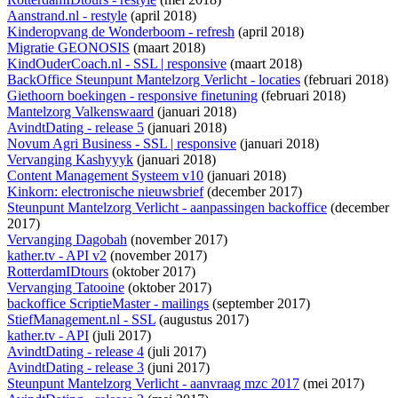
Aanstrand.nl - restyle
(april 2018)
Kinderopvang de Wonderboom - refresh
(april 2018)
Migratie GEONOSIS
(maart 2018)
KindOuderCoach.nl - SSL | responsive
(maart 2018)
BackOffice Steunpunt Mantelzorg Verlicht - locaties
(februari 2018)
Giethoorn boekingen - responsive finetuning
(februari 2018)
Mantelzorg Valkenswaard
(januari 2018)
AvindtDating - release 5
(januari 2018)
Novum Agri Business - SSL | responsive
(januari 2018)
Vervanging Kashyyyk
(januari 2018)
Content Management Systeem v10
(januari 2018)
Kinkorn: electronische nieuwsbrief
(december 2017)
Steunpunt Mantelzorg Verlicht - aanpassingen backoffice
(december
2017)
Vervanging Dagobah
(november 2017)
kather.tv - API v2
(november 2017)
RotterdamIDtours
(oktober 2017)
Vervanging Tatooine
(oktober 2017)
backoffice ScriptieMaster - mailings
(september 2017)
StiefManagement.nl - SSL
(augustus 2017)
kather.tv - API
(juli 2017)
AvindtDating - release 4
(juli 2017)
AvindtDating - release 3
(juni 2017)
Steunpunt Mantelzorg Verlicht - aanvraag mzc 2017
(mei 2017)