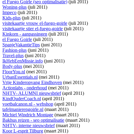
el Fuego Goirle (seo optimalisatie)
(juli 2011)
Woning-plus
(juli 2011)
Impeco
(juli 2011)
Kids-plus
(juli 2011)
visitekaartje vrouw el-fuego-goirle
(juli 2011)
visitekaartje stier el-fuego-goirle
(juli 2011)
Kinkorn - aanpassingen
(juli 2011)
el Fuego Goirle
(juli 2011)
SpanjeVakantieTips
(juni 2011)
Fashion-plus
(juni 2011)
Travel-plus
(juni 2011)
IkHebEenMissie.info
(juni 2011)
Body-plus
(mei 2011)
FloorYou.nl
(mei 2011)
UrbanEssentials.nl
(mei 2011)
Vrije Kinderopvang Eindhoven
(mei 2011)
Actionlabs - onderhoud
(mei 2011)
NHTV- ALUMNI nieuwsbrief
(april 2011)
KindOuderCoach.nl
(april 2011)
voetbalcanon.nl - webshop
(april 2011)
tafelmanierengoirle.nl
(maart 2011)
Michiel Windrich Montage
(maart 2011)
Bakhus reizen - seo optimalisatie
(maart 2011)
NHTV- interne nieuwsbrief
(maart 2011)
Koor L-esprit Tilburg
(maart 2011)