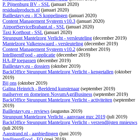
P. Pijnenburg BV - SSL
(januari 2020)
residualproducts.nl
(januari 2020)
Baillestavy.eu - ICS koppelingen
(januari 2020)
Content Management Systeem v10.3
(januari 2020)
AirportServiceBrabant.nl - SSL
(januari 2020)
Taxi Korthout - SSL
(januari 2020)
Steunpunt Mantelzorg Verlicht - versleuteling
(december 2019)
Mantelzorg Valkenswaard - versleuteling
(december 2019)
Content Management Systeem v10.2
(december 2019)
IntelligentFood - applicatie
(december 2019)
HA-IP toepassen
(december 2019)
Baillestavy.eu - dossiers
(oktober 2019)
BackOffice Steunpunt Mantelzorg Verlicht - kengetallen
(oktober
2019)
Bij ons
(oktober 2019)
Galina Heinrich - Beeldend kunstenaar
(september 2019)
mailserver en domeinen NovumAgriBusiness
(september 2019)
BackOffice Steunpunt Mantelzorg Verlicht - activiteiten
(september
2019)
Baillestavy.eu - reviews
(augustus 2019)
Steunpunt Mantelzorg Verlicht - aanvraag mzc 2019
(juli 2019)
BackOffice Steunpunt Mantelzorg Verlicht - verzendlijsten mnieuws
(juli 2019)
Aanstrand.nl - aanbiedingen
(juni 2019)
IntelligentFood - FO
(mei 2019)