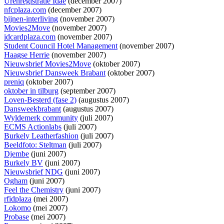
Urenregistratie Idae
(december 2007)
nfcplaza.com
(december 2007)
bijnen-interliving
(november 2007)
Movies2Move
(november 2007)
idcardplaza.com
(november 2007)
Student Council Hotel Management
(november 2007)
Haagse Herrie
(november 2007)
Nieuwsbrief Movies2Move
(oktober 2007)
Nieuwsbrief Dansweek Brabant
(oktober 2007)
preniq
(oktober 2007)
oktober in tilburg
(september 2007)
Loven-Besterd (fase 2)
(augustus 2007)
Dansweekbrabant
(augustus 2007)
Wyldemerk community
(juli 2007)
ECMS Actionlabs
(juli 2007)
Burkely Leatherfashion
(juli 2007)
Beeldfoto: Steltman
(juli 2007)
Djembe
(juni 2007)
Burkely BV
(juni 2007)
Nieuwsbrief NDG
(juni 2007)
Ogham
(juni 2007)
Feel the Chemistry
(juni 2007)
rfidplaza
(mei 2007)
Lokomo
(mei 2007)
Probase
(mei 2007)