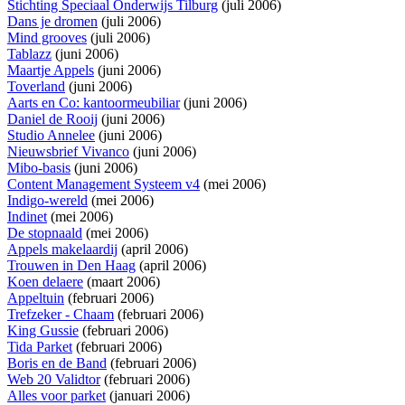
Stichting Speciaal Onderwijs Tilburg
(juli 2006)
Dans je dromen
(juli 2006)
Mind grooves
(juli 2006)
Tablazz
(juni 2006)
Maartje Appels
(juni 2006)
Toverland
(juni 2006)
Aarts en Co: kantoormeubiliar
(juni 2006)
Daniel de Rooij
(juni 2006)
Studio Annelee
(juni 2006)
Nieuwsbrief Vivanco
(juni 2006)
Mibo-basis
(juni 2006)
Content Management Systeem v4
(mei 2006)
Indigo-wereld
(mei 2006)
Indinet
(mei 2006)
De stopnaald
(mei 2006)
Appels makelaardij
(april 2006)
Trouwen in Den Haag
(april 2006)
Koen delaere
(maart 2006)
Appeltuin
(februari 2006)
Trefzeker - Chaam
(februari 2006)
King Gussie
(februari 2006)
Tida Parket
(februari 2006)
Boris en de Band
(februari 2006)
Web 20 Validtor
(februari 2006)
Alles voor parket
(januari 2006)