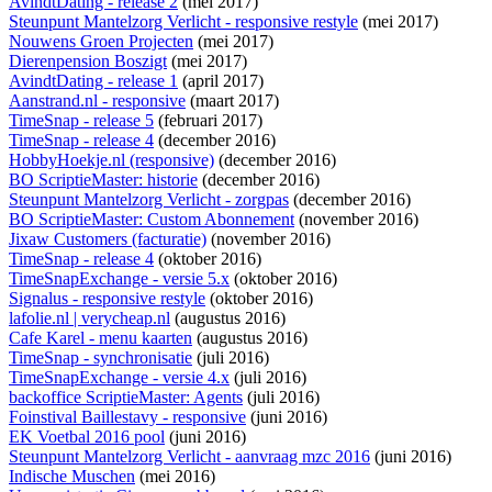
AvindtDating - release 2
(mei 2017)
Steunpunt Mantelzorg Verlicht - responsive restyle
(mei 2017)
Nouwens Groen Projecten
(mei 2017)
Dierenpension Boszigt
(mei 2017)
AvindtDating - release 1
(april 2017)
Aanstrand.nl - responsive
(maart 2017)
TimeSnap - release 5
(februari 2017)
TimeSnap - release 4
(december 2016)
HobbyHoekje.nl (responsive)
(december 2016)
BO ScriptieMaster: historie
(december 2016)
Steunpunt Mantelzorg Verlicht - zorgpas
(december 2016)
BO ScriptieMaster: Custom Abonnement
(november 2016)
Jixaw Customers (facturatie)
(november 2016)
TimeSnap - release 4
(oktober 2016)
TimeSnapExchange - versie 5.x
(oktober 2016)
Signalus - responsive restyle
(oktober 2016)
lafolie.nl | verycheap.nl
(augustus 2016)
Cafe Karel - menu kaarten
(augustus 2016)
TimeSnap - synchronisatie
(juli 2016)
TimeSnapExchange - versie 4.x
(juli 2016)
backoffice ScriptieMaster: Agents
(juli 2016)
Foinstival Baillestavy - responsive
(juni 2016)
EK Voetbal 2016 pool
(juni 2016)
Steunpunt Mantelzorg Verlicht - aanvraag mzc 2016
(juni 2016)
Indische Muschen
(mei 2016)