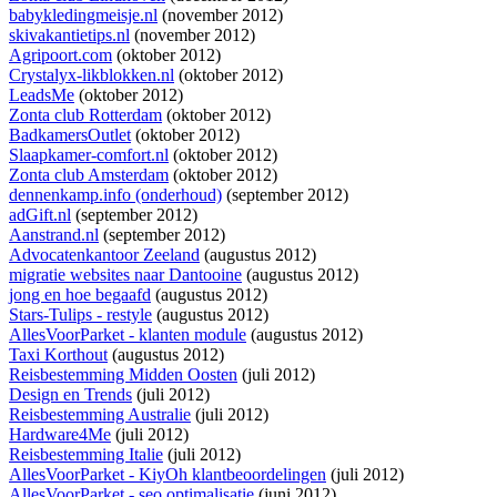
babykledingmeisje.nl
(november 2012)
skivakantietips.nl
(november 2012)
Agripoort.com
(oktober 2012)
Crystalyx-likblokken.nl
(oktober 2012)
LeadsMe
(oktober 2012)
Zonta club Rotterdam
(oktober 2012)
BadkamersOutlet
(oktober 2012)
Slaapkamer-comfort.nl
(oktober 2012)
Zonta club Amsterdam
(oktober 2012)
dennenkamp.info (onderhoud)
(september 2012)
adGift.nl
(september 2012)
Aanstrand.nl
(september 2012)
Advocatenkantoor Zeeland
(augustus 2012)
migratie websites naar Dantooine
(augustus 2012)
jong en hoe begaafd
(augustus 2012)
Stars-Tulips - restyle
(augustus 2012)
AllesVoorParket - klanten module
(augustus 2012)
Taxi Korthout
(augustus 2012)
Reisbestemming Midden Oosten
(juli 2012)
Design en Trends
(juli 2012)
Reisbestemming Australie
(juli 2012)
Hardware4Me
(juli 2012)
Reisbestemming Italie
(juli 2012)
AllesVoorParket - KiyOh klantbeoordelingen
(juli 2012)
AllesVoorParket - seo optimalisatie
(juni 2012)