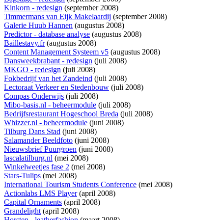
Kinkorn - redesign
(september 2008)
Timmermans van Eijk Makelaardij
(september 2008)
Galerie Huub Hannen
(augustus 2008)
Predictor - database analyse
(augustus 2008)
Baillestavy.fr
(augustus 2008)
Content Management Systeem v5
(augustus 2008)
Dansweekbrabant - redesign
(juli 2008)
MKGO - redesign
(juli 2008)
Fokbedrijf van het Zandeind
(juli 2008)
Lectoraat Verkeer en Stedenbouw
(juli 2008)
Compas Onderwijs
(juli 2008)
Mibo-basis.nl - beheermodule
(juli 2008)
Bedrijfsrestaurant Hogeschool Breda
(juli 2008)
Whizzer.nl - beheermodule
(juni 2008)
Tilburg Dans Stad
(juni 2008)
Salamander Beeldfoto
(juni 2008)
Nieuwsbrief Puurgroen
(juni 2008)
lascalatilburg.nl
(mei 2008)
Winkelweetjes fase 2
(mei 2008)
Stars-Tulips
(mei 2008)
International Tourism Students Conference
(mei 2008)
Actionlabs LMS Player
(april 2008)
Capital Ornaments
(april 2008)
Grandelight
(april 2008)
Horsten - leatherfashion
(maart 2008)