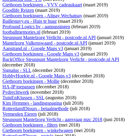
Giethoorn boekingen - VVV cadeaukaart
(maart 2019)
Goodlife Reizen
(maart 2019)
Giethoorn boekingen - Alipay Wechatpay
(maart 2019)
Baillestavy.eu - Huis te huur
(maart 2019)
Profound Logics bv - aanpassingen
(februari 2019)
footballmemories.nl
(februari 2019)
Steunpunt Mantelzorg Verlicht - postcode.nl API
(januari 2019)
Mantelzorg Valkenswaard - postcode.nl API
(januari 2019)
Aanstrand.nl - Google Maps v3
(januari 2019)
Giethoorn boekingen - Google Maps v3
(januari 2019)
BackOffice Steunpunt Mantelzorg Verlicht - postcode.nl API
(december 2018)
Signalus - SLL
(december 2018)
HobbyHoekje.nl - Google Maps v3
(december 2018)
Giethoorn boekingen - Mollie
(december 2018)
HA-IP toepassen
(december 2018)
Pvdrechtwerk
(november 2018)
TuinEnKlussen - SSL
(augustus 2018)
Kim Hemmes - landingspagina
(juli 2018)
RotterdamIDtours - betaalmethode
(juli 2018)
Vermeulen Eieren
(juli 2018)
Steunpunt Mantelzorg Verlicht - aanvraag mzc 2018
(juni 2018)
Giethoorn boekingen - filters
(mei 2018)
Giethoorn boekingen - winkelwagen
(mei 2018)
RotterdamIDtours - restyle
(mei 2018)