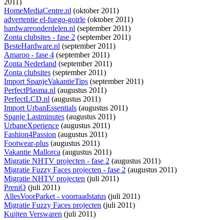
2011)
HomeMediaCentre.nl
(oktober 2011)
advertentie el-fuego-goirle
(oktober 2011)
hardwareonderdelen.nl
(september 2011)
Zonta clubsites - fase 2
(september 2011)
BesteHardware.nl
(september 2011)
Amaroo - fase 4
(september 2011)
Zonta Nederland
(september 2011)
Zonta clubsites
(september 2011)
Import SpanjeVakantieTips
(september 2011)
PerfectPlasma.nl
(augustus 2011)
PerfectLCD.nl
(augustus 2011)
Import UrbanEssentials
(augustus 2011)
Spanje Lastminutes
(augustus 2011)
UrbaneXperience
(augustus 2011)
Fashion4Passion
(augustus 2011)
Footwear-plus
(augustus 2011)
Vakantie Mallorca
(augustus 2011)
Migratie NHTV projecten - fase 2
(augustus 2011)
Migratie Fuzzy Faces projecten - fase 2
(augustus 2011)
Migratie NHTV projecten
(juli 2011)
PreniQ
(juli 2011)
AllesVoorParket - voorraadstatus
(juli 2011)
Migratie Fuzzy Faces projecten
(juli 2011)
Kuijten Verswaren
(juli 2011)