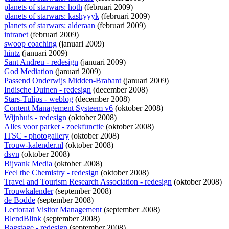
planets of starwars: hoth
(februari 2009)
planets of starwars: kashyyyk
(februari 2009)
planets of starwars: alderaan
(februari 2009)
intranet
(februari 2009)
swoop coaching
(januari 2009)
hintz
(januari 2009)
Sant Andreu - redesign
(januari 2009)
God Mediation
(januari 2009)
Passend Onderwijs Midden-Brabant
(januari 2009)
Indische Duinen - redesign
(december 2008)
Stars-Tulips - weblog
(december 2008)
Content Management Systeem v6
(oktober 2008)
Wijnhuis - redesign
(oktober 2008)
Alles voor parket - zoekfunctie
(oktober 2008)
ITSC - photogallery
(oktober 2008)
Trouw-kalender.nl
(oktober 2008)
dsvn
(oktober 2008)
Bijvank Media
(oktober 2008)
Feel the Chemistry - redesign
(oktober 2008)
Travel and Tourism Research Association - redesign
(oktober 2008)
Trouwkalender
(september 2008)
de Bodde
(september 2008)
Lectoraat Visitor Management
(september 2008)
BlendBlink
(september 2008)
Bagstage - redesign
(september 2008)