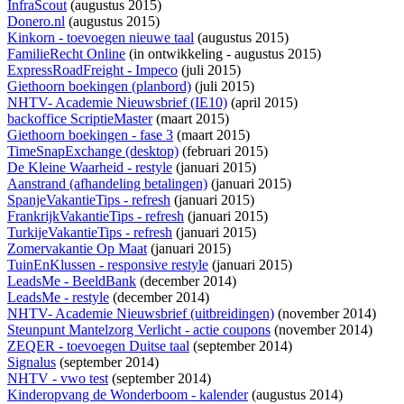
InfraScout
(augustus 2015)
Donero.nl
(augustus 2015)
Kinkorn - toevoegen nieuwe taal
(augustus 2015)
FamilieRecht Online
(
in ontwikkeling
- augustus 2015)
ExpressRoadFreight - Impeco
(juli 2015)
Giethoorn boekingen (planbord)
(juli 2015)
NHTV- Academie Nieuwsbrief (IE10)
(april 2015)
backoffice ScriptieMaster
(maart 2015)
Giethoorn boekingen - fase 3
(maart 2015)
TimeSnapExchange (desktop)
(februari 2015)
De Kleine Waarheid - restyle
(januari 2015)
Aanstrand (afhandeling betalingen)
(januari 2015)
SpanjeVakantieTips - refresh
(januari 2015)
FrankrijkVakantieTips - refresh
(januari 2015)
TurkijeVakantieTips - refresh
(januari 2015)
Zomervakantie Op Maat
(januari 2015)
TuinEnKlussen - responsive restyle
(januari 2015)
LeadsMe - BeeldBank
(december 2014)
LeadsMe - restyle
(december 2014)
NHTV- Academie Nieuwsbrief (uitbreidingen)
(november 2014)
Steunpunt Mantelzorg Verlicht - actie coupons
(november 2014)
ZEQER - toevoegen Duitse taal
(september 2014)
Signalus
(september 2014)
NHTV - vwo test
(september 2014)
Kinderopvang de Wonderboom - kalender
(augustus 2014)