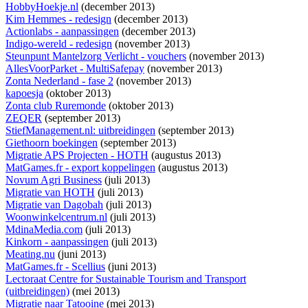
HobbyHoekje.nl
(december 2013)
Kim Hemmes - redesign
(december 2013)
Actionlabs - aanpassingen
(december 2013)
Indigo-wereld - redesign
(november 2013)
Steunpunt Mantelzorg Verlicht - vouchers
(november 2013)
AllesVoorParket - MultiSafepay
(november 2013)
Zonta Nederland - fase 2
(november 2013)
kapoesja
(oktober 2013)
Zonta club Ruremonde
(oktober 2013)
ZEQER
(september 2013)
StiefManagement.nl: uitbreidingen
(september 2013)
Giethoorn boekingen
(september 2013)
Migratie APS Projecten - HOTH
(augustus 2013)
MatGames.fr - export koppelingen
(augustus 2013)
Novum Agri Business
(juli 2013)
Migratie van HOTH
(juli 2013)
Migratie van Dagobah
(juli 2013)
Woonwinkelcentrum.nl
(juli 2013)
MdinaMedia.com
(juli 2013)
Kinkorn - aanpassingen
(juli 2013)
Meating.nu
(juni 2013)
MatGames.fr - Scellius
(juni 2013)
Lectoraat Centre for Sustainable Tourism and Transport
(uitbreidingen)
(mei 2013)
Migratie naar Tatooine
(mei 2013)