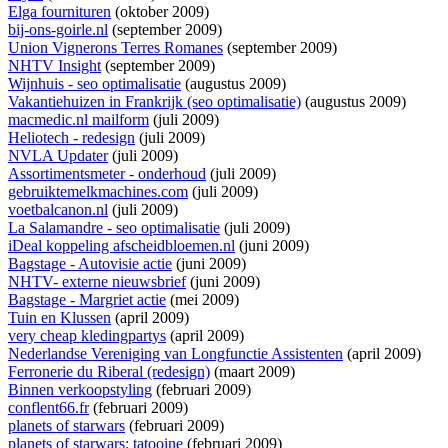
Elga fournituren
(oktober 2009)
bij-ons-goirle.nl
(september 2009)
Union Vignerons Terres Romanes
(september 2009)
NHTV Insight
(september 2009)
Wijnhuis - seo optimalisatie
(augustus 2009)
Vakantiehuizen in Frankrijk (seo optimalisatie)
(augustus 2009)
macmedic.nl mailform
(juli 2009)
Heliotech - redesign
(juli 2009)
NVLA Updater
(juli 2009)
Assortimentsmeter - onderhoud
(juli 2009)
gebruiktemelkmachines.com
(juli 2009)
voetbalcanon.nl
(juli 2009)
La Salamandre - seo optimalisatie
(juli 2009)
iDeal koppeling afscheidbloemen.nl
(juni 2009)
Bagstage - Autovisie actie
(juni 2009)
NHTV- externe nieuwsbrief
(juni 2009)
Bagstage - Margriet actie
(mei 2009)
Tuin en Klussen
(april 2009)
very cheap kledingpartys
(april 2009)
Nederlandse Vereniging van Longfunctie Assistenten
(april 2009)
Ferronerie du Riberal (redesign)
(maart 2009)
Binnen verkoopstyling
(februari 2009)
conflent66.fr
(februari 2009)
planets of starwars
(februari 2009)
planets of starwars: tatooine
(februari 2009)