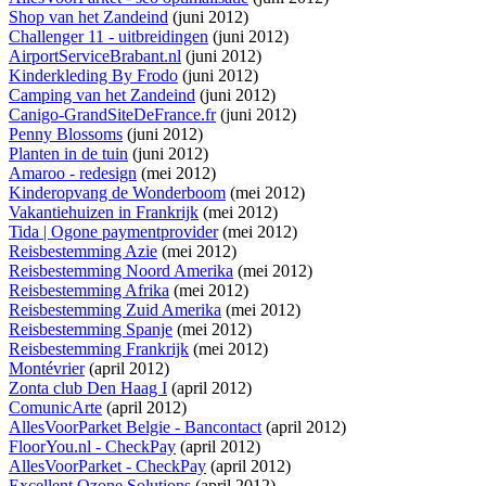
Shop van het Zandeind
(juni 2012)
Challenger 11 - uitbreidingen
(juni 2012)
AirportServiceBrabant.nl
(juni 2012)
Kinderkleding By Frodo
(juni 2012)
Camping van het Zandeind
(juni 2012)
Canigo-GrandSiteDeFrance.fr
(juni 2012)
Penny Blossoms
(juni 2012)
Planten in de tuin
(juni 2012)
Amaroo - redesign
(mei 2012)
Kinderopvang de Wonderboom
(mei 2012)
Vakantiehuizen in Frankrijk
(mei 2012)
Tida | Ogone paymentprovider
(mei 2012)
Reisbestemming Azie
(mei 2012)
Reisbestemming Noord Amerika
(mei 2012)
Reisbestemming Afrika
(mei 2012)
Reisbestemming Zuid Amerika
(mei 2012)
Reisbestemming Spanje
(mei 2012)
Reisbestemming Frankrijk
(mei 2012)
Montévrier
(april 2012)
Zonta club Den Haag I
(april 2012)
ComunicArte
(april 2012)
AllesVoorParket Belgie - Bancontact
(april 2012)
FloorYou.nl - CheckPay
(april 2012)
AllesVoorParket - CheckPay
(april 2012)
Excellent Ozone Solutions
(april 2012)