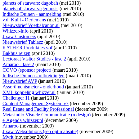
planets of starwars: dagobah
(mei 2010)
planets of starwars: geonosis
(mei 2010)
Indische Duinen - aanmelding
(mei 2010)
v.d. Kuijl - Oerlemans
(mei 2010)
Nieuwsbrief Voetbalcanon.nl
(mei 2010)
Whizzer-Info
(april 2010)
Jixaw Customers
(april 2010)
Nieuwsbrief Tablazz
(april 2010)
KATHER Produkties vof
(april 2010)
Bakhus reizen
(april 2010)
Lectoraat Visitor Studies - fase 2
(april 2010)
Amaroo - fase 2
(maart 2010)
COVO (sponsor project)
(maart 2010)
Indische Duinen - uitbreidingen
(maart 2010)
Nieuwsbrief AVP
(januari 2010)
Assortimentsmeter - onderhoud
(januari 2010)
XML koppeling whizzer.nl
(januari 2010)
Challenger 11
(januari 2010)
Content Management Systeem v7
(december 2009)
Real Estate and Facility Professional
(december 2009)
Metastudio Visuele Communicatie (redesign)
(december 2009)
e-Agenda whizzer.nl
(december 2009)
Amaroo
(november 2009)
Jixaw Websolutions (seo optimalisatie)
(november 2009)
Myrit
(november 2009)