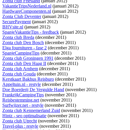
Zonta club Friesland
(januari 2012)
VakantieTripsNederland.nl
(januari 2012)
HardwareComponenten.nl
(januari 2012)
Zonta Club Deventer
(januari 2012)
SecurePayment
(januari 2012)
BHVsite.nl
(januari 2012)
SpanjeVakantieTips - feedback
(januari 2012)
Zonta club Breda
(december 2011)
Zonta club Den Bosch
(december 2011)
Elga fournituren - fase 2
(december 2011)
SpanjeCampingTips
(december 2011)
Zonta club Groningen 1991
(december 2011)
Zonta club Den Haag II
(december 2011)
Zonta club Arnhem
(december 2011)
Zonta club Gouda
(december 2011)
Kerstkaart Bakhus Reisburo
(december 2011)
Appeltuin.nl - restyle
(december 2011)
Doe Boerderij De Vergulde Hand
(november 2011)
FrankrijkCampingTips
(november 2011)
Reisbestemming.net
(november 2011)
Surfwijzer.net - restyle
(november 2011)
Zonta club Kennemerland Zuid
(november 2011)
Hintz - seo optimalisatie
(november 2011)
Zonta club Utrecht
(november 2011)
Travel-plus : restyle
(november 2011)