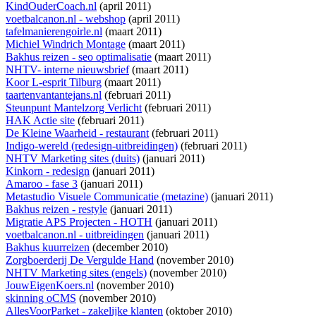
KindOuderCoach.nl
(april 2011)
voetbalcanon.nl - webshop
(april 2011)
tafelmanierengoirle.nl
(maart 2011)
Michiel Windrich Montage
(maart 2011)
Bakhus reizen - seo optimalisatie
(maart 2011)
NHTV- interne nieuwsbrief
(maart 2011)
Koor L-esprit Tilburg
(maart 2011)
taartenvantantejans.nl
(februari 2011)
Steunpunt Mantelzorg Verlicht
(februari 2011)
HAK Actie site
(februari 2011)
De Kleine Waarheid - restaurant
(februari 2011)
Indigo-wereld (redesign-uitbreidingen)
(februari 2011)
NHTV Marketing sites (duits)
(januari 2011)
Kinkorn - redesign
(januari 2011)
Amaroo - fase 3
(januari 2011)
Metastudio Visuele Communicatie (metazine)
(januari 2011)
Bakhus reizen - restyle
(januari 2011)
Migratie APS Projecten - HOTH
(januari 2011)
voetbalcanon.nl - uitbreidingen
(januari 2011)
Bakhus kuurreizen
(december 2010)
Zorgboerderij De Vergulde Hand
(november 2010)
NHTV Marketing sites (engels)
(november 2010)
JouwEigenKoers.nl
(november 2010)
skinning oCMS
(november 2010)
AllesVoorParket - zakelijke klanten
(oktober 2010)