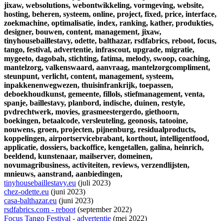
jixaw,
websolutions,
webontwikkeling,
vormgeving,
website,
hosting,
beheren,
systeem,
online,
project,
fixed,
price,
interface,
zoekmachine,
optimalisatie,
index,
ranking,
kather,
produkties,
designer,
bouwen,
content,
management,
jixaw,
tinyhousebaillestavy,
odette,
balthazar,
rsdfabrics,
reboot,
focus,
tango,
festival,
advertentie,
infrascout,
upgrade,
migratie,
mygeeto,
dagobah,
stichting,
fatima,
melody,
swoop,
coaching,
mantelzorg,
valkenswaard,
aanvraag,
mantelzorgcompliment,
steunpunt,
verlicht,
content,
management,
systeem,
inpakkenenwegwezen,
thuisinfrankrijk,
toepassen,
deboekhoudkunst,
gemeente,
fillols,
stiefmanagement,
venta,
spanje,
baillestavy,
planbord,
indische,
duinen,
restyle,
pvdrechtwerk,
movies,
grasmeestergerdo,
giethoorn,
boekingen,
betaalcode,
versleuteling,
geonosis,
tatooine,
nouwens,
groen,
projecten,
pijnenburg,
residualproducts,
koppelingen,
airportservicebrabant,
korthout,
intelligentfood,
applicatie,
dossiers,
backoffice,
kengetallen,
galina,
heinrich,
beeldend,
kunstenaar,
mailserver,
domeinen,
novumagribusiness,
activiteiten,
reviews,
verzendlijsten,
mnieuws,
aanstrand,
aanbiedingen,
tinyhousebaillestavy.eu
(juli 2023)
chez-odette.eu
(juni 2023)
casa-balthazar.eu
(juni 2023)
rsdfabrics.com - reboot
(september 2022)
Focus Tango Festival - advertentie
(mei 2022)