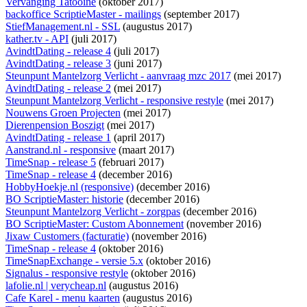
Vervanging Tatooine
(oktober 2017)
backoffice ScriptieMaster - mailings
(september 2017)
StiefManagement.nl - SSL
(augustus 2017)
kather.tv - API
(juli 2017)
AvindtDating - release 4
(juli 2017)
AvindtDating - release 3
(juni 2017)
Steunpunt Mantelzorg Verlicht - aanvraag mzc 2017
(mei 2017)
AvindtDating - release 2
(mei 2017)
Steunpunt Mantelzorg Verlicht - responsive restyle
(mei 2017)
Nouwens Groen Projecten
(mei 2017)
Dierenpension Boszigt
(mei 2017)
AvindtDating - release 1
(april 2017)
Aanstrand.nl - responsive
(maart 2017)
TimeSnap - release 5
(februari 2017)
TimeSnap - release 4
(december 2016)
HobbyHoekje.nl (responsive)
(december 2016)
BO ScriptieMaster: historie
(december 2016)
Steunpunt Mantelzorg Verlicht - zorgpas
(december 2016)
BO ScriptieMaster: Custom Abonnement
(november 2016)
Jixaw Customers (facturatie)
(november 2016)
TimeSnap - release 4
(oktober 2016)
TimeSnapExchange - versie 5.x
(oktober 2016)
Signalus - responsive restyle
(oktober 2016)
lafolie.nl | verycheap.nl
(augustus 2016)
Cafe Karel - menu kaarten
(augustus 2016)