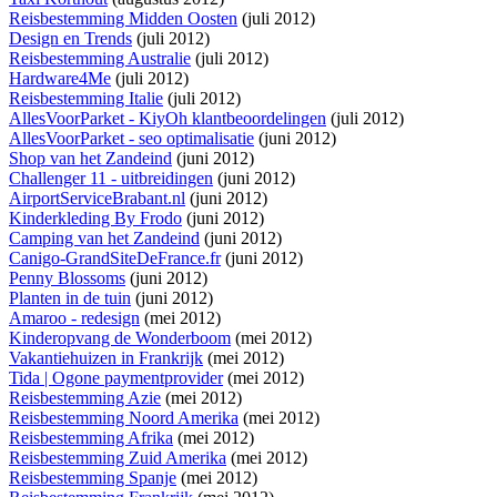
Reisbestemming Midden Oosten
(juli 2012)
Design en Trends
(juli 2012)
Reisbestemming Australie
(juli 2012)
Hardware4Me
(juli 2012)
Reisbestemming Italie
(juli 2012)
AllesVoorParket - KiyOh klantbeoordelingen
(juli 2012)
AllesVoorParket - seo optimalisatie
(juni 2012)
Shop van het Zandeind
(juni 2012)
Challenger 11 - uitbreidingen
(juni 2012)
AirportServiceBrabant.nl
(juni 2012)
Kinderkleding By Frodo
(juni 2012)
Camping van het Zandeind
(juni 2012)
Canigo-GrandSiteDeFrance.fr
(juni 2012)
Penny Blossoms
(juni 2012)
Planten in de tuin
(juni 2012)
Amaroo - redesign
(mei 2012)
Kinderopvang de Wonderboom
(mei 2012)
Vakantiehuizen in Frankrijk
(mei 2012)
Tida | Ogone paymentprovider
(mei 2012)
Reisbestemming Azie
(mei 2012)
Reisbestemming Noord Amerika
(mei 2012)
Reisbestemming Afrika
(mei 2012)
Reisbestemming Zuid Amerika
(mei 2012)
Reisbestemming Spanje
(mei 2012)