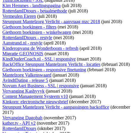
TuinEnKlussen - SSL
(augustus 2018)
Kim Hemmes - landingspagina
(juli 2018)
RotterdamIDtours - betaalmethode
(juli 2018)
Vermeulen Eieren
(juli 2018)
Steunpunt Mantelzorg Verlicht - aanvraag mzc 2018
(juni 2018)
Giethoorn boekingen - filters
(mei 2018)
Giethoorn boekingen - winkelwagen
(mei 2018)
RotterdamIDtours - restyle
(mei 2018)
Aanstrand.nl - restyle
(april 2018)
Kinderopvang de Wonderboom - refresh
(april 2018)
Migratie GEONOSIS
(maart 2018)
KindOuderCoach.nl - SSL | responsive
(maart 2018)
BackOffice Steunpunt Mantelzorg Verlicht - locaties
(februari 2018)
Giethoorn boekingen - responsive finetuning
(februari 2018)
Mantelzorg Valkenswaard
(januari 2018)
AvindtDating - release 5
(januari 2018)
Novum Agri Business - SSL | responsive
(januari 2018)
Vervanging Kashyyyk
(januari 2018)
Content Management Systeem v10
(januari 2018)
Kinkorn: electronische nieuwsbrief
(december 2017)
Steunpunt Mantelzorg Verlicht - aanpassingen backoffice
(december
2017)
Vervanging Dagobah
(november 2017)
kather.tv - API v2
(november 2017)
RotterdamIDtours
(oktober 2017)