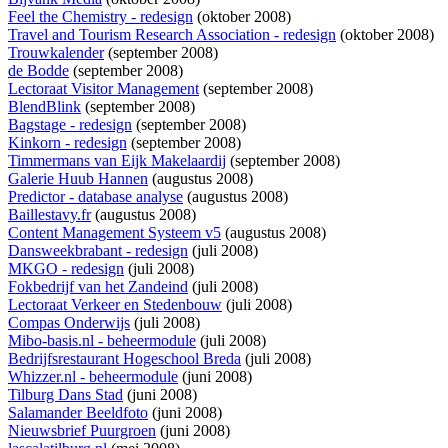
Feel the Chemistry - redesign
(oktober 2008)
Travel and Tourism Research Association - redesign
(oktober 2008)
Trouwkalender
(september 2008)
de Bodde
(september 2008)
Lectoraat Visitor Management
(september 2008)
BlendBlink
(september 2008)
Bagstage - redesign
(september 2008)
Kinkorn - redesign
(september 2008)
Timmermans van Eijk Makelaardij
(september 2008)
Galerie Huub Hannen
(augustus 2008)
Predictor - database analyse
(augustus 2008)
Baillestavy.fr
(augustus 2008)
Content Management Systeem v5
(augustus 2008)
Dansweekbrabant - redesign
(juli 2008)
MKGO - redesign
(juli 2008)
Fokbedrijf van het Zandeind
(juli 2008)
Lectoraat Verkeer en Stedenbouw
(juli 2008)
Compas Onderwijs
(juli 2008)
Mibo-basis.nl - beheermodule
(juli 2008)
Bedrijfsrestaurant Hogeschool Breda
(juli 2008)
Whizzer.nl - beheermodule
(juni 2008)
Tilburg Dans Stad
(juni 2008)
Salamander Beeldfoto
(juni 2008)
Nieuwsbrief Puurgroen
(juni 2008)