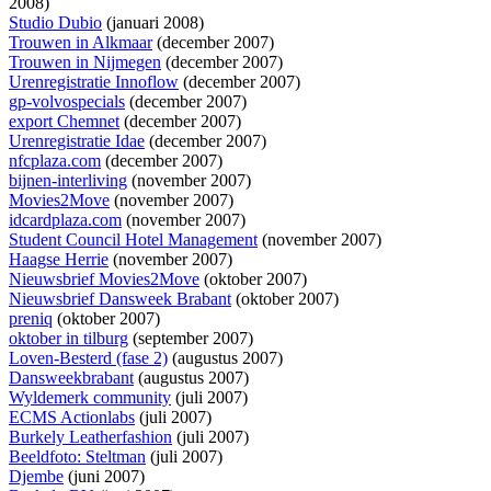
2008)
Studio Dubio
(januari 2008)
Trouwen in Alkmaar
(december 2007)
Trouwen in Nijmegen
(december 2007)
Urenregistratie Innoflow
(december 2007)
gp-volvospecials
(december 2007)
export Chemnet
(december 2007)
Urenregistratie Idae
(december 2007)
nfcplaza.com
(december 2007)
bijnen-interliving
(november 2007)
Movies2Move
(november 2007)
idcardplaza.com
(november 2007)
Student Council Hotel Management
(november 2007)
Haagse Herrie
(november 2007)
Nieuwsbrief Movies2Move
(oktober 2007)
Nieuwsbrief Dansweek Brabant
(oktober 2007)
preniq
(oktober 2007)
oktober in tilburg
(september 2007)
Loven-Besterd (fase 2)
(augustus 2007)
Dansweekbrabant
(augustus 2007)
Wyldemerk community
(juli 2007)
ECMS Actionlabs
(juli 2007)
Burkely Leatherfashion
(juli 2007)
Beeldfoto: Steltman
(juli 2007)
Djembe
(juni 2007)