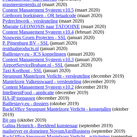
grasmeestergerdo.nl
(maart 2020)
Content Management Systeem v10.5
(maart 2020)
Giethoorn boekingen - QR betaalcode
(maart 2020)
Pvdrechtwerk - versleuteling
(maart 2020)
Migratie GEONOSIS naar TATOOINE
(maart 2020)
Content Management Systeem v10.4
(februari 2020)
Nouwens Groen Projecten - SSL
(januari 2020)
P. Pijnenburg BV - SSL
(januari 2020)
residualproducts.nl
(januari 2020)
Baillestavy.eu - ICS koppelingen
(januari 2020)
Content Management Systeem v10.3
(januari 2020)
AirportServiceBrabant.nl - SSL
(januari 2020)
Taxi Korthout - SSL
(januari 2020)
Steunpunt Mantelzorg Verlicht - versleuteling
(december 2019)
Mantelzorg Valkenswaard - versleuteling
(december 2019)
Content Management Systeem v10.2
(december 2019)
IntelligentFood - applicatie
(december 2019)
HA-IP toepassen
(december 2019)
Baillestavy.eu - dossiers
(oktober 2019)
BackOffice Steunpunt Mantelzorg Verlicht - kengetallen
(oktober
2019)
Bij ons
(oktober 2019)
Galina Heinrich - Beeldend kunstenaar
(september 2019)
mailserver en domeinen NovumAgriBusiness
(september 2019)
BackOffice Steunpunt Mantelzorg Verlicht - activiteiten
(september