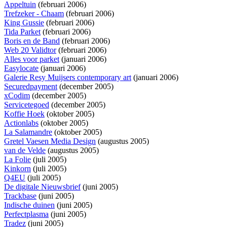
Appeltuin
(februari 2006)
Trefzeker - Chaam
(februari 2006)
King Gussie
(februari 2006)
Tida Parket
(februari 2006)
Boris en de Band
(februari 2006)
Web 20 Validtor
(februari 2006)
Alles voor parket
(januari 2006)
Easylocate
(januari 2006)
Galerie Resy Muijsers contemporary art
(januari 2006)
Securedpayment
(december 2005)
xCodim
(december 2005)
Servicetegoed
(december 2005)
Koffie Hoek
(oktober 2005)
Actionlabs
(oktober 2005)
La Salamandre
(oktober 2005)
Gretel Vaesen Media Design
(augustus 2005)
van de Velde
(augustus 2005)
La Folie
(juli 2005)
Kinkorn
(juli 2005)
Q4EU
(juli 2005)
De digitale Nieuwsbrief
(juni 2005)
Trackbase
(juni 2005)
Indische duinen
(juni 2005)
Perfectplasma
(juni 2005)
Tradez
(juni 2005)