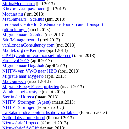
MdinaMedia.com
(juli 2013)
Kinkorn - aanpassingen
(juli 2013)
Meating.nu
(juni 2013)
MatGames.fr - Scellius
(juni 2013)
Lectoraat Centre for Sustainable Tourism and Transport
(uitbreidingen)
(mei 2013)
Migratie naar Tatooine
(mei 2013)
StiefManagement.nl
(mei 2013)
vanLondenConsultancy.com
(mei 2013)
Mantelzorg de Kempen
(april 2013)
CPVI (Centrum voor passief inkomen)
(april 2013)
Fonstival 2013
(april 2013)
Migratie naar Dagobah
(april 2013)
NHTV- van VWO naar HBO
(april 2013)
Migratie naar Mygeeto
(april 2013)
MatGames.fr
(maart 2013)
Migratie Fuzzy Faces projecten
(maart 2013)
Wijnhuis.net - restyle
(maart 2013)
Ster in de Horeca
(maart 2013)
NHTV- Storingen (Agent)
(maart 2013)
NHTV- Storingen
(februari 2013)
La Salamandre - optimalisatie voor tablets
(februari 2013)
Actionlabs - onderhoud
(februari 2013)
Nieuwsbrief Impeco
(februari 2013)
Nieuwsbrief AdGift
(januari 2013)