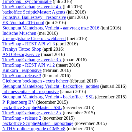
TimeSnap - synchronisatie
(juli 2016)
TimeSnapExchange - versie 4.x
(juli 2016)
backoffice ScriptieMaster: Agents
(juli 2016)
Foinstival Baillestavy - responsive
(juni 2016)
EK Voetbal 2016 pool
(juni 2016)
Steunpunt Mantelzorg Verlicht - aanvraag mzc 2016
(juni 2016)
Indische Muschen
(mei 2016)
Urenregistratie Cicero - webbased
(mei 2016)
TimeSnap - REST API v1.3
(april 2016)
Frankys Tattoo Shop
(april 2016)
ASD Bezorgservice
(maart 2016)
TimeSnapExchange - versie 3.x
(maart 2016)
TimeSnap - REST API v1.2
(maart 2016)
Kinkorn - responsive
(februari 2016)
TimeSnap - release 3
(februari 2016)
Giethoorn boekingen - extra beheer
(februari 2016)
Steunpunt Mantelzorg Verlicht - backoffice | notities
(januari 2016)
urbanessentials.nl - responsive
(januari 2016)
Steunpunt Mantelzorg Verlicht - backoffice | SSL
(december 2015)
P. Pijnenburg BV
(december 2015)
backoffice ScriptieMaster - SSL
(december 2015)
TimeSnapExchange - versie 2.x
(november 2015)
TimeSnap - release 2
(november 2015)
backoffice ScriptieMaster - rapportage
(november 2015)
NTHV online: upgrade oCMS v8
(oktober 2015)