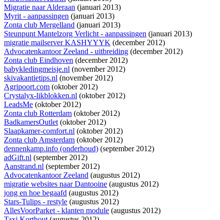
Migratie naar Alderaan
(januari 2013)
Myrit - aanpassingen
(januari 2013)
Zonta club Mergelland
(januari 2013)
Steunpunt Mantelzorg Verlicht - aanpassingen
(januari 2013)
migratie mailserver KASHYYYK
(december 2012)
Advocatenkantoor Zeeland - uitbreiding
(december 2012)
Zonta club Eindhoven
(december 2012)
babykledingmeisje.nl
(november 2012)
skivakantietips.nl
(november 2012)
Agripoort.com
(oktober 2012)
Crystalyx-likblokken.nl
(oktober 2012)
LeadsMe
(oktober 2012)
Zonta club Rotterdam
(oktober 2012)
BadkamersOutlet
(oktober 2012)
Slaapkamer-comfort.nl
(oktober 2012)
Zonta club Amsterdam
(oktober 2012)
dennenkamp.info (onderhoud)
(september 2012)
adGift.nl
(september 2012)
Aanstrand.nl
(september 2012)
Advocatenkantoor Zeeland
(augustus 2012)
migratie websites naar Dantooine
(augustus 2012)
jong en hoe begaafd
(augustus 2012)
Stars-Tulips - restyle
(augustus 2012)
AllesVoorParket - klanten module
(augustus 2012)
Taxi Korthout
(augustus 2012)