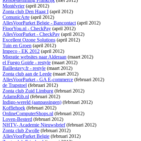
Reisbestemming Frankrijk
(mei 2012)
Montévrier
(april 2012)
Zonta club Den Haag I
(april 2012)
ComunicArte
(april 2012)
AllesVoorParket Belgie - Bancontact
(april 2012)
FloorYou.nl - CheckPay
(april 2012)
AllesVoorParket - CheckPay
(april 2012)
Excellent Ozone Solutions
(april 2012)
Tuin en Groen
(april 2012)
Impeco - EK 2012
(april 2012)
Migratie websites naar Alderaan
(maart 2012)
el Fuego Goirle - restyle
(maart 2012)
Baillestavy.fr - restyle
(maart 2012)
Zonta club aan de Leede
(maart 2012)
AllesVoorParket - GA E-commerce
(februari 2012)
de Trapstoel
(februari 2012)
Zonta club Zuid Limburg
(februari 2012)
AdamsRib.nl
(februari 2012)
Indigo-wereld (aanpassingen)
(februari 2012)
Koffiehoek
(februari 2012)
OnlineComputerShops.nl
(februari 2012)
Loven-Besterd
(februari 2012)
NHTV- Academie Nieuwsbrief
(februari 2012)
Zonta club Zwolle
(februari 2012)
AllesVoorParket Belgie
(februari 2012)