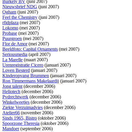
Burkely BV
(juni 2007)
Nieuwsbrief NDG
(juni 2007)
Ogham
(juni 2007)
Feel the Chemistry
(juni 2007)
rfidplaza
(mei 2007)
Lokomo
(mei 2007)
Probase
(mei 2007)
Puurgroen
(mei 2007)
Flor de Amor
(mei 2007)
Beeldfoto: Capital Ornaments
(mei 2007)
Seriousmedia
(april 2007)
La Marelle
(maart 2007)
Urenregistratie Cicero
(januari 2007)
Loven Besterd
(januari 2007)
Kinderopvang Brummen
(januari 2007)
Ron Timmermans Makelaardij
(januari 2007)
Jong talent
(december 2006)
Heliotech
(december 2006)
Pvdrechtwerk
(december 2006)
Winkelweetjes
(december 2006)
Ziekte Verzuimadvies
(december 2006)
Atelier66
(november 2006)
Sinds 1965, Bistro
(oktober 2006)
Spoorzone Theresia
(oktober 2006)
Mandoer
(september 2006)