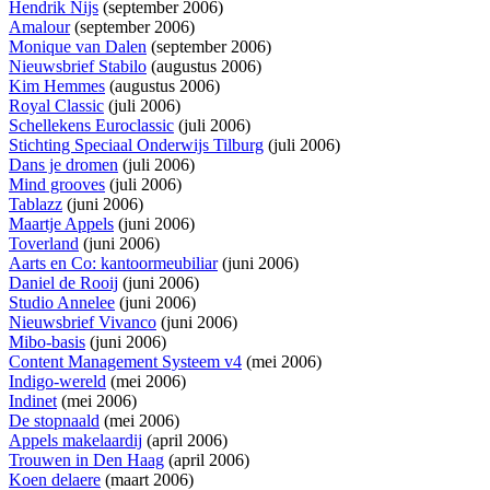
Hendrik Nijs
(september 2006)
Amalour
(september 2006)
Monique van Dalen
(september 2006)
Nieuwsbrief Stabilo
(augustus 2006)
Kim Hemmes
(augustus 2006)
Royal Classic
(juli 2006)
Schellekens Euroclassic
(juli 2006)
Stichting Speciaal Onderwijs Tilburg
(juli 2006)
Dans je dromen
(juli 2006)
Mind grooves
(juli 2006)
Tablazz
(juni 2006)
Maartje Appels
(juni 2006)
Toverland
(juni 2006)
Aarts en Co: kantoormeubiliar
(juni 2006)
Daniel de Rooij
(juni 2006)
Studio Annelee
(juni 2006)
Nieuwsbrief Vivanco
(juni 2006)
Mibo-basis
(juni 2006)
Content Management Systeem v4
(mei 2006)
Indigo-wereld
(mei 2006)
Indinet
(mei 2006)
De stopnaald
(mei 2006)
Appels makelaardij
(april 2006)
Trouwen in Den Haag
(april 2006)
Koen delaere
(maart 2006)