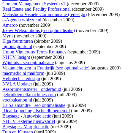
Content Management Systeem v7
(december 2009)
Real Estate and Facility Professional
(december 2009)
Metastudio Visuele Communicatie (redesign)
(december 2009)
e-Agenda whizzer.nl
(december 2009)
Amaroo
(november 2009)
Jixaw Websolutions (seo optimalisatie)
(november 2009)
Myrit
(november 2009)
Elga fournituren
(oktober 2009)
bij-ons-goirle.nl
(september 2009)
Union Vignerons Terres Romanes
(september 2009)
NHTV Insight
(september 2009)
Wijnhuis - seo optimalisatie
(augustus 2009)
Vakantiehuizen in Frankrijk (seo optimalisatie)
(augustus 2009)
macmedic.nl mailform
(juli 2009)
Heliotech - redesign
(juli 2009)
NVLA Updater
(juli 2009)
Assortimentsmeter - onderhoud
(juli 2009)
gebruiktemelkmachines.com
(juli 2009)
voetbalcanon.nl
(juli 2009)
La Salamandre - seo optimalisatie
(juli 2009)
iDeal koppeling afscheidbloemen.nl
(juni 2009)
Bagstage - Autovisie actie
(juni 2009)
NHTV- externe nieuwsbrief
(juni 2009)
Bagstage - Margriet actie
(mei 2009)
Tuin en Klussen
(april 2009)