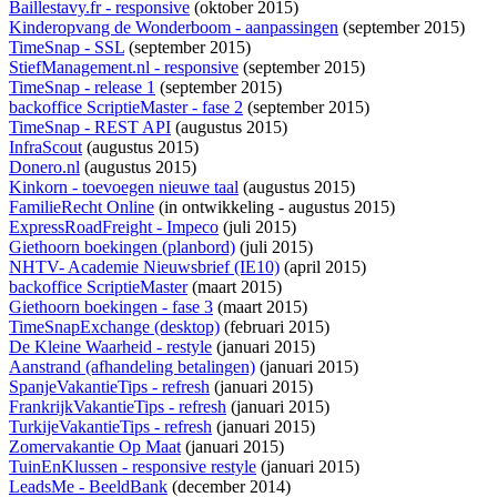
Baillestavy.fr - responsive
(oktober 2015)
Kinderopvang de Wonderboom - aanpassingen
(september 2015)
TimeSnap - SSL
(september 2015)
StiefManagement.nl - responsive
(september 2015)
TimeSnap - release 1
(september 2015)
backoffice ScriptieMaster - fase 2
(september 2015)
TimeSnap - REST API
(augustus 2015)
InfraScout
(augustus 2015)
Donero.nl
(augustus 2015)
Kinkorn - toevoegen nieuwe taal
(augustus 2015)
FamilieRecht Online
(
in ontwikkeling
- augustus 2015)
ExpressRoadFreight - Impeco
(juli 2015)
Giethoorn boekingen (planbord)
(juli 2015)
NHTV- Academie Nieuwsbrief (IE10)
(april 2015)
backoffice ScriptieMaster
(maart 2015)
Giethoorn boekingen - fase 3
(maart 2015)
TimeSnapExchange (desktop)
(februari 2015)
De Kleine Waarheid - restyle
(januari 2015)
Aanstrand (afhandeling betalingen)
(januari 2015)
SpanjeVakantieTips - refresh
(januari 2015)
FrankrijkVakantieTips - refresh
(januari 2015)
TurkijeVakantieTips - refresh
(januari 2015)
Zomervakantie Op Maat
(januari 2015)
TuinEnKlussen - responsive restyle
(januari 2015)
LeadsMe - BeeldBank
(december 2014)