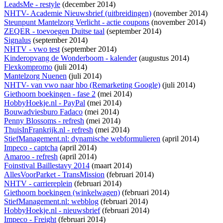
LeadsMe - restyle
(december 2014)
NHTV- Academie Nieuwsbrief (uitbreidingen)
(november 2014)
Steunpunt Mantelzorg Verlicht - actie coupons
(november 2014)
ZEQER - toevoegen Duitse taal
(september 2014)
Signalus
(september 2014)
NHTV - vwo test
(september 2014)
Kinderopvang de Wonderboom - kalender
(augustus 2014)
Flexkompromo
(juli 2014)
Mantelzorg Nuenen
(juli 2014)
NHTV- van vwo naar hbo (Remarketing Google)
(juli 2014)
Giethoorn boekingen - fase 2
(mei 2014)
HobbyHoekje.nl - PayPal
(mei 2014)
Bouwadviesburo Fadaco
(mei 2014)
Penny Blossoms - refresh
(mei 2014)
ThuisInFrankrijk.nl - refresh
(mei 2014)
StiefManagement.nl: dynamische webformulieren
(april 2014)
Impeco - captcha
(april 2014)
Amaroo - refresh
(april 2014)
Foinstival Baillestavy 2014
(maart 2014)
AllesVoorParket - TransMission
(februari 2014)
NHTV - carriereplein
(februari 2014)
Giethoorn boekingen (winkelwagen)
(februari 2014)
StiefManagement.nl: webblog
(februari 2014)
HobbyHoekje.nl - nieuwsbrief
(februari 2014)
Impeco - Freight
(februari 2014)