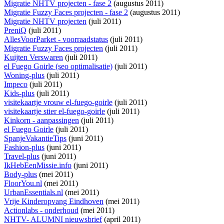
Migratie NHTV projecten - fase 2
(augustus 2011)
Migratie Fuzzy Faces projecten - fase 2
(augustus 2011)
Migratie NHTV projecten
(juli 2011)
PreniQ
(juli 2011)
AllesVoorParket - voorraadstatus
(juli 2011)
Migratie Fuzzy Faces projecten
(juli 2011)
Kuijten Verswaren
(juli 2011)
el Fuego Goirle (seo optimalisatie)
(juli 2011)
Woning-plus
(juli 2011)
Impeco
(juli 2011)
Kids-plus
(juli 2011)
visitekaartje vrouw el-fuego-goirle
(juli 2011)
visitekaartje stier el-fuego-goirle
(juli 2011)
Kinkorn - aanpassingen
(juli 2011)
el Fuego Goirle
(juli 2011)
SpanjeVakantieTips
(juni 2011)
Fashion-plus
(juni 2011)
Travel-plus
(juni 2011)
IkHebEenMissie.info
(juni 2011)
Body-plus
(mei 2011)
FloorYou.nl
(mei 2011)
UrbanEssentials.nl
(mei 2011)
Vrije Kinderopvang Eindhoven
(mei 2011)
Actionlabs - onderhoud
(mei 2011)
NHTV- ALUMNI nieuwsbrief
(april 2011)