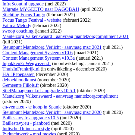
InfraScout.nl upgrade
(mei 2022)
Migratie MYGEETO naar DAGOBAH
(april 2022)
Stichting Focus Tango
(februari 2022)
Focus Tango Festival - website
(februari 2022)
Fatima Melody
(februari 2022)
swoop coaching
(januari 2022)
Mantelzorg Valkenswaard - aanvraag mantelzorgcompliment 2021
(juli 2021)
Steunpunt Mantelzorg Verlicht - aanvraag mzc 2021
(juli 2021)
Content Management Systeem v10.6
(maart 2021)
Content Management Systeem v10.3a
(januari 2021)
InpakkenEnWegwezen.fr
(
in ontwikkeling
- januari 2021)
ThuisInFrankrijk.nl
(
in ontwikkeling
- december 2020)
HA-IP toepassen
(december 2020)
deboekhoudkunst
(november 2020)
Gemeente Fillols.fr
(oktober 2020)
StiefManagement.nl - upgrade v10.5.1
(oktober 2020)
Mantelzorg Valkenswaard - aanvraag mantelzorgcompliment
(oktober 2020)
en-venta.eu - te koop in Spanje
(oktober 2020)
Steunpunt Mantelzorg Verlicht - aanvraag mzc 2020
(juli 2020)
Baillestavy.fr - upgrade v10.5
(juni 2020)
Baillestavy.eu - planbord
(mei 2020)
Indische Duinen - restyle
(april 2020)
Pvdrechtwerk - mp4 movies
(april 2020)