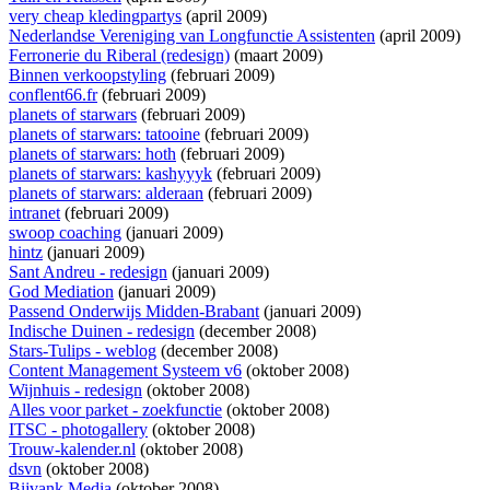
very cheap kledingpartys
(april 2009)
Nederlandse Vereniging van Longfunctie Assistenten
(april 2009)
Ferronerie du Riberal (redesign)
(maart 2009)
Binnen verkoopstyling
(februari 2009)
conflent66.fr
(februari 2009)
planets of starwars
(februari 2009)
planets of starwars: tatooine
(februari 2009)
planets of starwars: hoth
(februari 2009)
planets of starwars: kashyyyk
(februari 2009)
planets of starwars: alderaan
(februari 2009)
intranet
(februari 2009)
swoop coaching
(januari 2009)
hintz
(januari 2009)
Sant Andreu - redesign
(januari 2009)
God Mediation
(januari 2009)
Passend Onderwijs Midden-Brabant
(januari 2009)
Indische Duinen - redesign
(december 2008)
Stars-Tulips - weblog
(december 2008)
Content Management Systeem v6
(oktober 2008)
Wijnhuis - redesign
(oktober 2008)
Alles voor parket - zoekfunctie
(oktober 2008)
ITSC - photogallery
(oktober 2008)
Trouw-kalender.nl
(oktober 2008)
dsvn
(oktober 2008)
Bijvank Media
(oktober 2008)