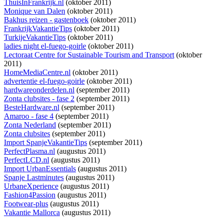
ThuisInFrankrijk.nl
(oktober 2011)
Monique van Dalen
(oktober 2011)
Bakhus reizen - gastenboek
(oktober 2011)
FrankrijkVakantieTips
(oktober 2011)
TurkijeVakantieTips
(oktober 2011)
ladies night el-fuego-goirle
(oktober 2011)
Lectoraat Centre for Sustainable Tourism and Transport
(oktober
2011)
HomeMediaCentre.nl
(oktober 2011)
advertentie el-fuego-goirle
(oktober 2011)
hardwareonderdelen.nl
(september 2011)
Zonta clubsites - fase 2
(september 2011)
BesteHardware.nl
(september 2011)
Amaroo - fase 4
(september 2011)
Zonta Nederland
(september 2011)
Zonta clubsites
(september 2011)
Import SpanjeVakantieTips
(september 2011)
PerfectPlasma.nl
(augustus 2011)
PerfectLCD.nl
(augustus 2011)
Import UrbanEssentials
(augustus 2011)
Spanje Lastminutes
(augustus 2011)
UrbaneXperience
(augustus 2011)
Fashion4Passion
(augustus 2011)
Footwear-plus
(augustus 2011)
Vakantie Mallorca
(augustus 2011)