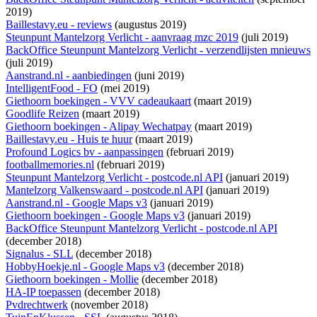
2019)
Baillestavy.eu - reviews
(augustus 2019)
Steunpunt Mantelzorg Verlicht - aanvraag mzc 2019
(juli 2019)
BackOffice Steunpunt Mantelzorg Verlicht - verzendlijsten mnieuws
(juli 2019)
Aanstrand.nl - aanbiedingen
(juni 2019)
IntelligentFood - FO
(mei 2019)
Giethoorn boekingen - VVV cadeaukaart
(maart 2019)
Goodlife Reizen
(maart 2019)
Giethoorn boekingen - Alipay Wechatpay
(maart 2019)
Baillestavy.eu - Huis te huur
(maart 2019)
Profound Logics bv - aanpassingen
(februari 2019)
footballmemories.nl
(februari 2019)
Steunpunt Mantelzorg Verlicht - postcode.nl API
(januari 2019)
Mantelzorg Valkenswaard - postcode.nl API
(januari 2019)
Aanstrand.nl - Google Maps v3
(januari 2019)
Giethoorn boekingen - Google Maps v3
(januari 2019)
BackOffice Steunpunt Mantelzorg Verlicht - postcode.nl API
(december 2018)
Signalus - SLL
(december 2018)
HobbyHoekje.nl - Google Maps v3
(december 2018)
Giethoorn boekingen - Mollie
(december 2018)
HA-IP toepassen
(december 2018)
Pvdrechtwerk
(november 2018)