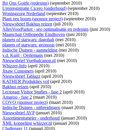
Bij Ons Goirle (redesign)
(september 2010)
Urenregistratie Cicero (onderhoud)
(september 2010)
Woningzorg Nederland
(september 2010)
Plant een boom (sponsor project)
(september 2010)
Nieuwsbrief Bakhus reizen
(juli 2010)
AllesVoorParket - seo optimalisatie en redesign
(juni 2010)
Maatschap Orthopedie Eindhoven
(juni 2010)
planets of starwars: dagobah
(mei 2010)
planets of starwars: geonosis
(mei 2010)
Indische Duinen - aanmelding
(mei 2010)
v.d. Kuijl - Oerlemans
(mei 2010)
Nieuwsbrief Voetbalcanon.nl
(mei 2010)
Whizzer-Info
(april 2010)
Jixaw Customers
(april 2010)
Nieuwsbrief Tablazz
(april 2010)
KATHER Produkties vof
(april 2010)
Bakhus reizen
(april 2010)
Lectoraat Visitor Studies - fase 2
(april 2010)
Amaroo - fase 2
(maart 2010)
COVO (sponsor project)
(maart 2010)
Indische Duinen - uitbreidingen
(maart 2010)
Nieuwsbrief AVP
(januari 2010)
Assortimentsmeter - onderhoud
(januari 2010)
XML koppeling whizzer.nl
(januari 2010)
Challenger 11
(januari 2010)