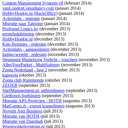
Content Management Systeem v8
(februari 2014)
vanLondenConsultancy.com
(januari 2014)
HobbyHoekje.nl (BackOffice)
(januari 2014)
Actionlabs - migratie
(januari 2014)
Migratie naar Tatooine
(januari 2014)
Profound Logics bv
(december 2013)
eerstehulpbijgriep
(december 2013)
HobbyHoekje.nl
(december 2013)
Kim Hemmes - redesign
(december 2013)
Actionlabs - aanpassingen
(december 2013)
Indigo-wereld - redesign
(november 2013)
Steunpunt Mantelzorg Verlicht - vouchers
(november 2013)
AllesVoorParket - MultiSafepay
(november 2013)
Zonta Nederland - fase 2
(november 2013)
kapoesja
(oktober 2013)
Zonta club Ruremonde
(oktober 2013)
ZEQER
(september 2013)
StiefManagement.nl: uitbreidingen
(september 2013)
Giethoorn boekingen
(september 2013)
Migratie APS Projecten - HOTH
(augustus 2013)
MatGames.fr - export koppelingen
(augustus 2013)
Novum Agri Business
(juli 2013)
Migratie van HOTH
(juli 2013)
Migratie van Dagobah
(juli 2013)
Woonwinkelcentrum.nl
(juli 2013)