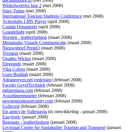
lascalatilburg.nl
(mei 2008)
Winkelweetjes fase 2
(mei 2008)
Stars-Tulips
(mei 2008)
International Tourism Students Conference
(mei 2008)
Actionlabs LMS Player
(april 2008)
Capital Ornaments
(april 2008)
Grandelight
(april 2008)
Horsten - leatherfashion
(maart 2008)
Metastudio Visuele Communicatie
(maart 2008)
Nieuwsbrief PreniQ
(maart 2008)
Terrapur
(maart 2008)
Quattro Wicker
(maart 2008)
Elegrande
(maart 2008)
Viba Colora
(maart 2008)
Guru Buddah
(maart 2008)
Attrapereves.net (redesign)
(februari 2008)
Facedo GevelTechniek
(februari 2008)
mifareplaza.com
(februari 2008)
Assortimentsmeter
(februari 2008)
newgenerationsecurity.com
(februari 2008)
GoInvest
(februari 2008)
Els amics de Vallestavia
(
in ontwikkeling
- januari 2008)
Easylogic
(januari 2008)
Bagstage - leatherfashion
(januari 2008)
Lectoraat Centre for Sustainable Tourism and Transport
(januari