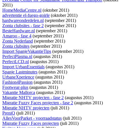
2011)
HomeMediaCentre.nl
(oktober 2011)
advertentie el-fuego-goirle
(oktober 2011)
hardwareonderdelen.nl
(september 2011)
Zonta clubsites - fase 2
(september 2011)
BesteHardware.nl
(september 2011)
Amaroo - fase 4
(september 2011)
Zonta Nederland
(september 2011)
Zonta clubsites
(september 2011)
Import SpanjeVakantieTips
(september 2011)
PerfectPlasma.nl
(augustus 2011)
PerfectLCD.nl
(augustus 2011)
Import UrbanEssentials
(augustus 2011)
Spanje Lastminutes
(augustus 2011)
UrbaneXperience
(augustus 2011)
Fashion4Passion
(augustus 2011)
Footwear-plus
(augustus 2011)
Vakantie Mallorca
(augustus 2011)
Migratie NHTV projecten - fase 2
(augustus 2011)
Migratie Fuzzy Faces projecten - fase 2
(augustus 2011)
Migratie NHTV projecten
(juli 2011)
PreniQ
(juli 2011)
AllesVoorParket - voorraadstatus
(juli 2011)
Migratie Fuzzy Faces projecten
(juli 2011)