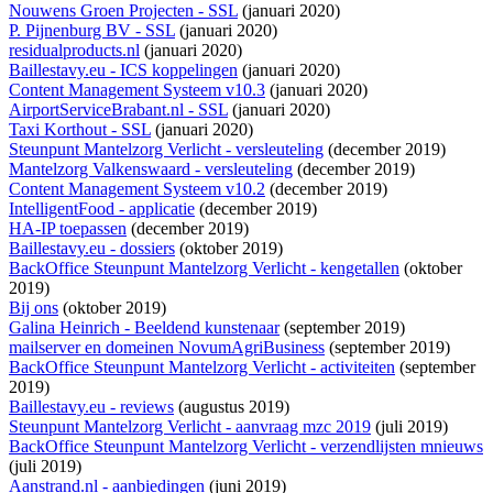
Nouwens Groen Projecten - SSL
(januari 2020)
P. Pijnenburg BV - SSL
(januari 2020)
residualproducts.nl
(januari 2020)
Baillestavy.eu - ICS koppelingen
(januari 2020)
Content Management Systeem v10.3
(januari 2020)
AirportServiceBrabant.nl - SSL
(januari 2020)
Taxi Korthout - SSL
(januari 2020)
Steunpunt Mantelzorg Verlicht - versleuteling
(december 2019)
Mantelzorg Valkenswaard - versleuteling
(december 2019)
Content Management Systeem v10.2
(december 2019)
IntelligentFood - applicatie
(december 2019)
HA-IP toepassen
(december 2019)
Baillestavy.eu - dossiers
(oktober 2019)
BackOffice Steunpunt Mantelzorg Verlicht - kengetallen
(oktober
2019)
Bij ons
(oktober 2019)
Galina Heinrich - Beeldend kunstenaar
(september 2019)
mailserver en domeinen NovumAgriBusiness
(september 2019)
BackOffice Steunpunt Mantelzorg Verlicht - activiteiten
(september
2019)
Baillestavy.eu - reviews
(augustus 2019)
Steunpunt Mantelzorg Verlicht - aanvraag mzc 2019
(juli 2019)
BackOffice Steunpunt Mantelzorg Verlicht - verzendlijsten mnieuws
(juli 2019)
Aanstrand.nl - aanbiedingen
(juni 2019)