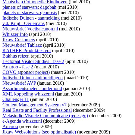
Maatschap Orthopedie Eindhoven
(juni 2010)
planets of starwars: dagobah
(mei 2010)
planets of starwars: geonosis
(mei 2010)
Indische Duinen - aanmelding
(mei 2010)
v.d. Kuijl - Oerlemans
(mei 2010)
Nieuwsbrief Voetbalcanon.nl
(mei 2010)
Whizzer-Info
(april 2010)
Jixaw Customers
(april 2010)
Nieuwsbrief Tablazz
(april 2010)
KATHER Produkties vof
(april 2010)
Bakhus reizen
(april 2010)
Lectoraat Visitor Studies - fase 2
(april 2010)
Amaroo - fase 2
(maart 2010)
COVO (sponsor project)
(maart 2010)
Indische Duinen - uitbreidingen
(maart 2010)
Nieuwsbrief AVP
(januari 2010)
Assortimentsmeter - onderhoud
(januari 2010)
XML koppeling whizzer.nl
(januari 2010)
Challenger 11
(januari 2010)
Content Management Systeem v7
(december 2009)
Real Estate and Facility Professional
(december 2009)
Metastudio Visuele Communicatie (redesign)
(december 2009)
e-Agenda whizzer.nl
(december 2009)
Amaroo
(november 2009)
Jixaw Websolutions (seo optimalisatie)
(november 2009)