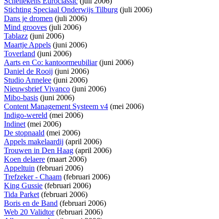
Schellekens Euroclassic
(juli 2006)
Stichting Speciaal Onderwijs Tilburg
(juli 2006)
Dans je dromen
(juli 2006)
Mind grooves
(juli 2006)
Tablazz
(juni 2006)
Maartje Appels
(juni 2006)
Toverland
(juni 2006)
Aarts en Co: kantoormeubiliar
(juni 2006)
Daniel de Rooij
(juni 2006)
Studio Annelee
(juni 2006)
Nieuwsbrief Vivanco
(juni 2006)
Mibo-basis
(juni 2006)
Content Management Systeem v4
(mei 2006)
Indigo-wereld
(mei 2006)
Indinet
(mei 2006)
De stopnaald
(mei 2006)
Appels makelaardij
(april 2006)
Trouwen in Den Haag
(april 2006)
Koen delaere
(maart 2006)
Appeltuin
(februari 2006)
Trefzeker - Chaam
(februari 2006)
King Gussie
(februari 2006)
Tida Parket
(februari 2006)
Boris en de Band
(februari 2006)
Web 20 Validtor
(februari 2006)