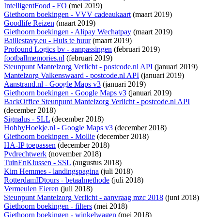
IntelligentFood - FO
(mei 2019)
Giethoorn boekingen - VVV cadeaukaart
(maart 2019)
Goodlife Reizen
(maart 2019)
Giethoorn boekingen - Alipay Wechatpay
(maart 2019)
Baillestavy.eu - Huis te huur
(maart 2019)
Profound Logics bv - aanpassingen
(februari 2019)
footballmemories.nl
(februari 2019)
Steunpunt Mantelzorg Verlicht - postcode.nl API
(januari 2019)
Mantelzorg Valkenswaard - postcode.nl API
(januari 2019)
Aanstrand.nl - Google Maps v3
(januari 2019)
Giethoorn boekingen - Google Maps v3
(januari 2019)
BackOffice Steunpunt Mantelzorg Verlicht - postcode.nl API
(december 2018)
Signalus - SLL
(december 2018)
HobbyHoekje.nl - Google Maps v3
(december 2018)
Giethoorn boekingen - Mollie
(december 2018)
HA-IP toepassen
(december 2018)
Pvdrechtwerk
(november 2018)
TuinEnKlussen - SSL
(augustus 2018)
Kim Hemmes - landingspagina
(juli 2018)
RotterdamIDtours - betaalmethode
(juli 2018)
Vermeulen Eieren
(juli 2018)
Steunpunt Mantelzorg Verlicht - aanvraag mzc 2018
(juni 2018)
Giethoorn boekingen - filters
(mei 2018)
Giethoorn boekingen - winkelwagen
(mei 2018)