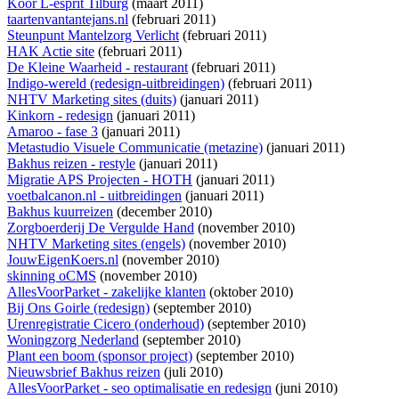
Koor L-esprit Tilburg
(maart 2011)
taartenvantantejans.nl
(februari 2011)
Steunpunt Mantelzorg Verlicht
(februari 2011)
HAK Actie site
(februari 2011)
De Kleine Waarheid - restaurant
(februari 2011)
Indigo-wereld (redesign-uitbreidingen)
(februari 2011)
NHTV Marketing sites (duits)
(januari 2011)
Kinkorn - redesign
(januari 2011)
Amaroo - fase 3
(januari 2011)
Metastudio Visuele Communicatie (metazine)
(januari 2011)
Bakhus reizen - restyle
(januari 2011)
Migratie APS Projecten - HOTH
(januari 2011)
voetbalcanon.nl - uitbreidingen
(januari 2011)
Bakhus kuurreizen
(december 2010)
Zorgboerderij De Vergulde Hand
(november 2010)
NHTV Marketing sites (engels)
(november 2010)
JouwEigenKoers.nl
(november 2010)
skinning oCMS
(november 2010)
AllesVoorParket - zakelijke klanten
(oktober 2010)
Bij Ons Goirle (redesign)
(september 2010)
Urenregistratie Cicero (onderhoud)
(september 2010)
Woningzorg Nederland
(september 2010)
Plant een boom (sponsor project)
(september 2010)
Nieuwsbrief Bakhus reizen
(juli 2010)
AllesVoorParket - seo optimalisatie en redesign
(juni 2010)