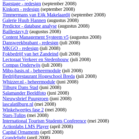
Bagstage - redesign
(september 2008)
Kinkorn - redesign
(september 2008)
Timmermans van Eijk Makelaardij
(september 2008)
Galerie Huub Hannen
(augustus 2008)
Predictor - database analyse
(augustus 2008)
Baillestavy.fr
(augustus 2008)
Content Management Systeem v5
(augustus 2008)
Dansweekbrabant - redesign
(juli 2008)
MKGO - redesign
(juli 2008)
Fokbedrijf van het Zandeind
(juli 2008)
Lectoraat Verkeer en Stedenbouw
(juli 2008)
Compas Onderwijs
(juli 2008)
Mibo-basis.nl - beheermodule
(juli 2008)
Bedrijfsrestaurant Hogeschool Breda
(juli 2008)
Whizzer.nl - beheermodule
(juni 2008)
Tilburg Dans Stad
(juni 2008)
Salamander Beeldfoto
(juni 2008)
Nieuwsbrief Puurgroen
(juni 2008)
lascalatilburg.nl
(mei 2008)
Winkelweetjes fase 2
(mei 2008)
Stars-Tulips
(mei 2008)
International Tourism Students Conference
(mei 2008)
Actionlabs LMS Player
(april 2008)
Capital Ornaments
(april 2008)
Grandelight
(april 2008)