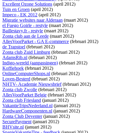
Excellent Ozone Solutions
(april 2012)
Tuin en Groen
(april 2012)
Impeco - EK 2012
(april 2012)
Migratie websites naar Alderaan
(maart 2012)
el Fuego Goirle - restyle
(maart 2012)
Baillestavy.fr - restyle
(maart 2012)
Zonta club aan de Leede
(maart 2012)
AllesVoorParket - GA E-commerce
(februari 2012)
de Trapstoel
(februari 2012)
Zonta club Zuid Limburg
(februari 2012)
AdamsRib.nl
(februari 2012)
Indigo-wereld (aanpassingen)
(februari 2012)
Koffiehoek
(februari 2012)
OnlineComputerShops.nl
(februari 2012)
Loven-Besterd
(februari 2012)
NHTV- Academie Nieuwsbrief
(februari 2012)
Zonta club Zwolle
(februari 2012)
AllesVoorParket Belgie
(februari 2012)
Zonta club Friesland
(januari 2012)
VakantieTripsNederland.nl
(januari 2012)
HardwareComponenten.nl
(januari 2012)
Zonta Club Deventer
(januari 2012)
SecurePayment
(januari 2012)
BHVsite.nl
(januari 2012)
SpanjeVakantieTips - feedback
(januari 2012)