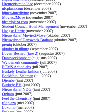
Urenregistratie Idae
(december 2007)
nfcplaza.com
(december 2007)
bijnen-interliving
(november 2007)
Movies2Move
(november 2007)
idcardplaza.com
(november 2007)
Student Council Hotel Management
(november 2007)
Haagse Herrie
(november 2007)
Nieuwsbrief Movies2Move
(oktober 2007)
Nieuwsbrief Dansweek Brabant
(oktober 2007)
preniq
(oktober 2007)
oktober in tilburg
(september 2007)
Loven-Besterd (fase 2)
(augustus 2007)
Dansweekbrabant
(augustus 2007)
Wyldemerk community
(juli 2007)
ECMS Actionlabs
(juli 2007)
Burkely Leatherfashion
(juli 2007)
Beeldfoto: Steltman
(juli 2007)
Djembe
(juni 2007)
Burkely BV
(juni 2007)
Nieuwsbrief NDG
(juni 2007)
Ogham
(juni 2007)
Feel the Chemistry
(juni 2007)
rfidplaza
(mei 2007)
Lokomo
(mei 2007)
Probase
(mei 2007)