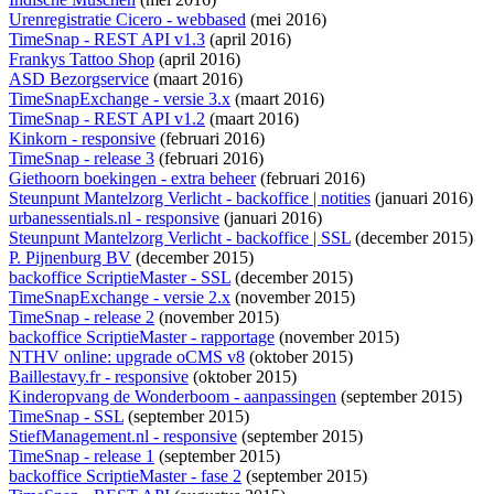
Urenregistratie Cicero - webbased
(mei 2016)
TimeSnap - REST API v1.3
(april 2016)
Frankys Tattoo Shop
(april 2016)
ASD Bezorgservice
(maart 2016)
TimeSnapExchange - versie 3.x
(maart 2016)
TimeSnap - REST API v1.2
(maart 2016)
Kinkorn - responsive
(februari 2016)
TimeSnap - release 3
(februari 2016)
Giethoorn boekingen - extra beheer
(februari 2016)
Steunpunt Mantelzorg Verlicht - backoffice | notities
(januari 2016)
urbanessentials.nl - responsive
(januari 2016)
Steunpunt Mantelzorg Verlicht - backoffice | SSL
(december 2015)
P. Pijnenburg BV
(december 2015)
backoffice ScriptieMaster - SSL
(december 2015)
TimeSnapExchange - versie 2.x
(november 2015)
TimeSnap - release 2
(november 2015)
backoffice ScriptieMaster - rapportage
(november 2015)
NTHV online: upgrade oCMS v8
(oktober 2015)
Baillestavy.fr - responsive
(oktober 2015)
Kinderopvang de Wonderboom - aanpassingen
(september 2015)
TimeSnap - SSL
(september 2015)
StiefManagement.nl - responsive
(september 2015)
TimeSnap - release 1
(september 2015)
backoffice ScriptieMaster - fase 2
(september 2015)