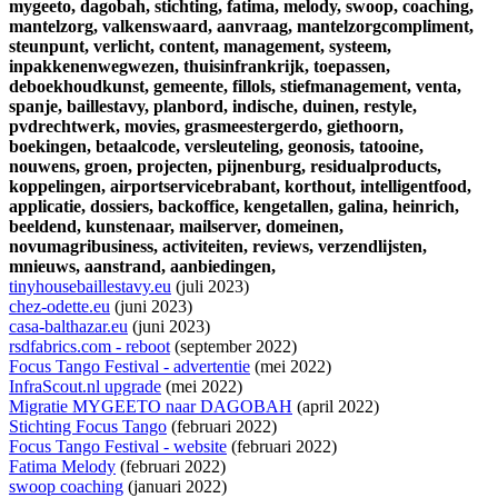
mygeeto,
dagobah,
stichting,
fatima,
melody,
swoop,
coaching,
mantelzorg,
valkenswaard,
aanvraag,
mantelzorgcompliment,
steunpunt,
verlicht,
content,
management,
systeem,
inpakkenenwegwezen,
thuisinfrankrijk,
toepassen,
deboekhoudkunst,
gemeente,
fillols,
stiefmanagement,
venta,
spanje,
baillestavy,
planbord,
indische,
duinen,
restyle,
pvdrechtwerk,
movies,
grasmeestergerdo,
giethoorn,
boekingen,
betaalcode,
versleuteling,
geonosis,
tatooine,
nouwens,
groen,
projecten,
pijnenburg,
residualproducts,
koppelingen,
airportservicebrabant,
korthout,
intelligentfood,
applicatie,
dossiers,
backoffice,
kengetallen,
galina,
heinrich,
beeldend,
kunstenaar,
mailserver,
domeinen,
novumagribusiness,
activiteiten,
reviews,
verzendlijsten,
mnieuws,
aanstrand,
aanbiedingen,
tinyhousebaillestavy.eu
(juli 2023)
chez-odette.eu
(juni 2023)
casa-balthazar.eu
(juni 2023)
rsdfabrics.com - reboot
(september 2022)
Focus Tango Festival - advertentie
(mei 2022)
InfraScout.nl upgrade
(mei 2022)
Migratie MYGEETO naar DAGOBAH
(april 2022)
Stichting Focus Tango
(februari 2022)
Focus Tango Festival - website
(februari 2022)
Fatima Melody
(februari 2022)
swoop coaching
(januari 2022)