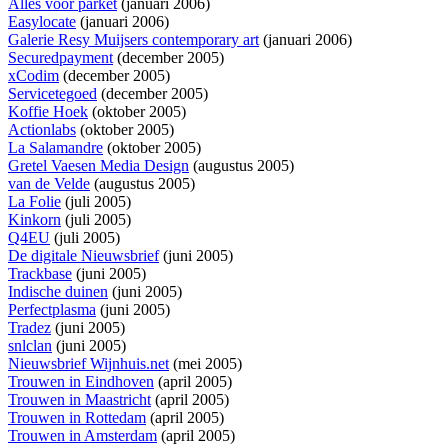
Alles voor parket
(januari 2006)
Easylocate
(januari 2006)
Galerie Resy Muijsers contemporary art
(januari 2006)
Securedpayment
(december 2005)
xCodim
(december 2005)
Servicetegoed
(december 2005)
Koffie Hoek
(oktober 2005)
Actionlabs
(oktober 2005)
La Salamandre
(oktober 2005)
Gretel Vaesen Media Design
(augustus 2005)
van de Velde
(augustus 2005)
La Folie
(juli 2005)
Kinkorn
(juli 2005)
Q4EU
(juli 2005)
De digitale Nieuwsbrief
(juni 2005)
Trackbase
(juni 2005)
Indische duinen
(juni 2005)
Perfectplasma
(juni 2005)
Tradez
(juni 2005)
snlclan
(juni 2005)
Nieuwsbrief Wijnhuis.net
(mei 2005)
Trouwen in Eindhoven
(april 2005)
Trouwen in Maastricht
(april 2005)
Trouwen in Rottedam
(april 2005)
Trouwen in Amsterdam
(april 2005)