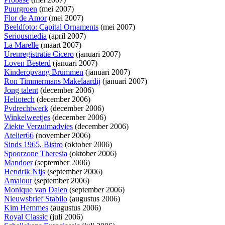
Puurgroen
(mei 2007)
Flor de Amor
(mei 2007)
Beeldfoto: Capital Ornaments
(mei 2007)
Seriousmedia
(april 2007)
La Marelle
(maart 2007)
Urenregistratie Cicero
(januari 2007)
Loven Besterd
(januari 2007)
Kinderopvang Brummen
(januari 2007)
Ron Timmermans Makelaardij
(januari 2007)
Jong talent
(december 2006)
Heliotech
(december 2006)
Pvdrechtwerk
(december 2006)
Winkelweetjes
(december 2006)
Ziekte Verzuimadvies
(december 2006)
Atelier66
(november 2006)
Sinds 1965, Bistro
(oktober 2006)
Spoorzone Theresia
(oktober 2006)
Mandoer
(september 2006)
Hendrik Nijs
(september 2006)
Amalour
(september 2006)
Monique van Dalen
(september 2006)
Nieuwsbrief Stabilo
(augustus 2006)
Kim Hemmes
(augustus 2006)
Royal Classic
(juli 2006)