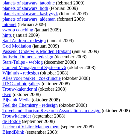
planets of starwars: tatooine
(februari 2009)
planets of starwars: hoth
(februari 2009)
planets of starwars: kashyyyk
(februari 2009)
planets of starwars: alderaan
(februari 2009)
intranet
(februari 2009)
swoop coaching
(januari 2009)
hintz
(januari 2009)
Sant Andreu - redesign
(januari 2009)
God Mediation
(januari 2009)
Passend Onderwijs Midden-Brabant
(januari 2009)
Indische Duinen - redesign
(december 2008)
Stars-Tulips - weblog
(december 2008)
Content Management Systeem v6
(oktober 2008)
Wijnhuis - redesign
(oktober 2008)
Alles voor parket - zoekfunctie
(oktober 2008)
ITSC - photogallery
(oktober 2008)
Trouw-kalender.nl
(oktober 2008)
dsvn
(oktober 2008)
Bijvank Media
(oktober 2008)
Feel the Chemistry - redesign
(oktober 2008)
Travel and Tourism Research Association - redesign
(oktober 2008)
Trouwkalender
(september 2008)
de Bodde
(september 2008)
Lectoraat Visitor Management
(september 2008)
BlendBlink
(september 2008)