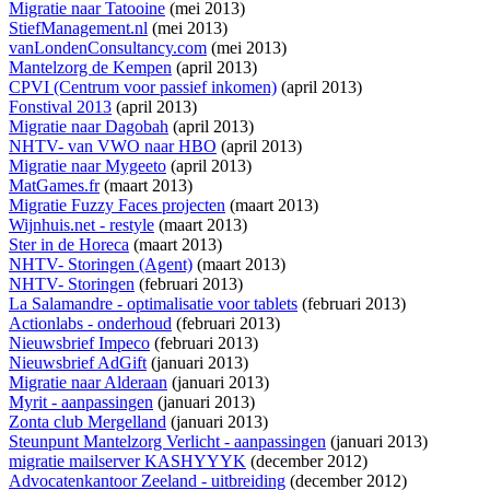
Migratie naar Tatooine
(mei 2013)
StiefManagement.nl
(mei 2013)
vanLondenConsultancy.com
(mei 2013)
Mantelzorg de Kempen
(april 2013)
CPVI (Centrum voor passief inkomen)
(april 2013)
Fonstival 2013
(april 2013)
Migratie naar Dagobah
(april 2013)
NHTV- van VWO naar HBO
(april 2013)
Migratie naar Mygeeto
(april 2013)
MatGames.fr
(maart 2013)
Migratie Fuzzy Faces projecten
(maart 2013)
Wijnhuis.net - restyle
(maart 2013)
Ster in de Horeca
(maart 2013)
NHTV- Storingen (Agent)
(maart 2013)
NHTV- Storingen
(februari 2013)
La Salamandre - optimalisatie voor tablets
(februari 2013)
Actionlabs - onderhoud
(februari 2013)
Nieuwsbrief Impeco
(februari 2013)
Nieuwsbrief AdGift
(januari 2013)
Migratie naar Alderaan
(januari 2013)
Myrit - aanpassingen
(januari 2013)
Zonta club Mergelland
(januari 2013)
Steunpunt Mantelzorg Verlicht - aanpassingen
(januari 2013)
migratie mailserver KASHYYYK
(december 2012)
Advocatenkantoor Zeeland - uitbreiding
(december 2012)