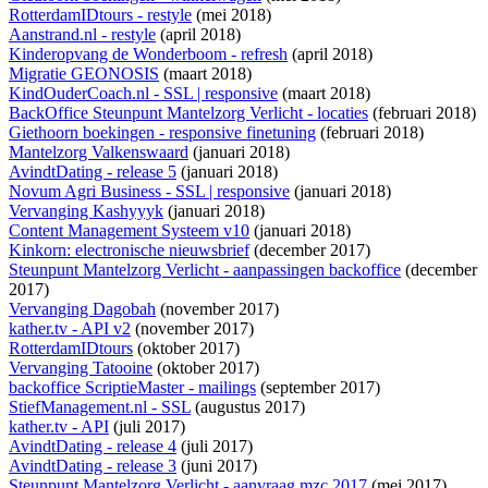
RotterdamIDtours - restyle
(mei 2018)
Aanstrand.nl - restyle
(april 2018)
Kinderopvang de Wonderboom - refresh
(april 2018)
Migratie GEONOSIS
(maart 2018)
KindOuderCoach.nl - SSL | responsive
(maart 2018)
BackOffice Steunpunt Mantelzorg Verlicht - locaties
(februari 2018)
Giethoorn boekingen - responsive finetuning
(februari 2018)
Mantelzorg Valkenswaard
(januari 2018)
AvindtDating - release 5
(januari 2018)
Novum Agri Business - SSL | responsive
(januari 2018)
Vervanging Kashyyyk
(januari 2018)
Content Management Systeem v10
(januari 2018)
Kinkorn: electronische nieuwsbrief
(december 2017)
Steunpunt Mantelzorg Verlicht - aanpassingen backoffice
(december
2017)
Vervanging Dagobah
(november 2017)
kather.tv - API v2
(november 2017)
RotterdamIDtours
(oktober 2017)
Vervanging Tatooine
(oktober 2017)
backoffice ScriptieMaster - mailings
(september 2017)
StiefManagement.nl - SSL
(augustus 2017)
kather.tv - API
(juli 2017)
AvindtDating - release 4
(juli 2017)
AvindtDating - release 3
(juni 2017)
Steunpunt Mantelzorg Verlicht - aanvraag mzc 2017
(mei 2017)