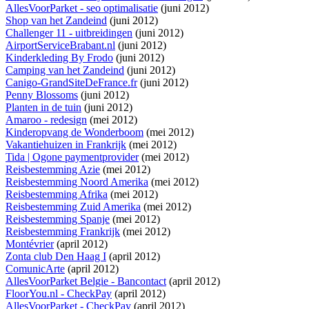
AllesVoorParket - seo optimalisatie
(juni 2012)
Shop van het Zandeind
(juni 2012)
Challenger 11 - uitbreidingen
(juni 2012)
AirportServiceBrabant.nl
(juni 2012)
Kinderkleding By Frodo
(juni 2012)
Camping van het Zandeind
(juni 2012)
Canigo-GrandSiteDeFrance.fr
(juni 2012)
Penny Blossoms
(juni 2012)
Planten in de tuin
(juni 2012)
Amaroo - redesign
(mei 2012)
Kinderopvang de Wonderboom
(mei 2012)
Vakantiehuizen in Frankrijk
(mei 2012)
Tida | Ogone paymentprovider
(mei 2012)
Reisbestemming Azie
(mei 2012)
Reisbestemming Noord Amerika
(mei 2012)
Reisbestemming Afrika
(mei 2012)
Reisbestemming Zuid Amerika
(mei 2012)
Reisbestemming Spanje
(mei 2012)
Reisbestemming Frankrijk
(mei 2012)
Montévrier
(april 2012)
Zonta club Den Haag I
(april 2012)
ComunicArte
(april 2012)
AllesVoorParket Belgie - Bancontact
(april 2012)
FloorYou.nl - CheckPay
(april 2012)
AllesVoorParket - CheckPay
(april 2012)