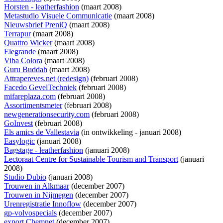
Horsten - leatherfashion
(maart 2008)
Metastudio Visuele Communicatie
(maart 2008)
Nieuwsbrief PreniQ
(maart 2008)
Terrapur
(maart 2008)
Quattro Wicker
(maart 2008)
Elegrande
(maart 2008)
Viba Colora
(maart 2008)
Guru Buddah
(maart 2008)
Attrapereves.net (redesign)
(februari 2008)
Facedo GevelTechniek
(februari 2008)
mifareplaza.com
(februari 2008)
Assortimentsmeter
(februari 2008)
newgenerationsecurity.com
(februari 2008)
GoInvest
(februari 2008)
Els amics de Vallestavia
(
in ontwikkeling
- januari 2008)
Easylogic
(januari 2008)
Bagstage - leatherfashion
(januari 2008)
Lectoraat Centre for Sustainable Tourism and Transport
(januari
2008)
Studio Dubio
(januari 2008)
Trouwen in Alkmaar
(december 2007)
Trouwen in Nijmegen
(december 2007)
Urenregistratie Innoflow
(december 2007)
gp-volvospecials
(december 2007)
export Chemnet
(december 2007)