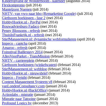
Kinderopvang de Wonderboom - kalender
(augustus 2014)
Flexkompromo
(juli 2014)
Mantelzorg Nuenen
(juli 2014)
NHTV- van vwo naar hbo (Remarketing Google)
(juli 2014)
Giethoorn boekingen - fase 2
(mei 2014)
HobbyHoekje.nl - PayPal
(mei 2014)
Bouwadviesburo Fadaco
(mei 2014)
Penny Blossoms - refresh
(mei 2014)
ThuisInFrankrijk.nl - refresh
(mei 2014)
StiefManagement.nl: dynamische webformulieren
(april 2014)
Impeco - captcha
(april 2014)
Amaroo - refresh
(april 2014)
Foinstival Baillestavy 2014
(maart 2014)
AllesVoorParket - TransMission
(februari 2014)
NHTV - carriereplein
(februari 2014)
Giethoorn boekingen (winkelwagen)
(februari 2014)
StiefManagement.nl: webblog
(februari 2014)
HobbyHoekje.nl - nieuwsbrief
(februari 2014)
Impeco - Freight
(februari 2014)
Content Management Systeem v8
(februari 2014)
vanLondenConsultancy.com
(januari 2014)
HobbyHoekje.nl (BackOffice)
(januari 2014)
Actionlabs - migratie
(januari 2014)
Migratie naar Tatooine
(januari 2014)
Profound Logics bv
(december 2013)