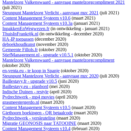
Mantelzorg Valkenswaard - aanvraag mantelzorgcompliment 2021
(juli 2021)
Steunpunt Mantelzorg Verlicht - aanvraag mzc 2021
(juli 2021)
Content Management Systeem v10.6
(maart 2021)
Content Management Systeem v10.3a
(januari 2021)
InpakkenEnWegwezen.fr
(
in ontwikkeling
- januari 2021)
ThuisInFrankrijk.nl
(
in ontwikkeling
- december 2020)
HA-IP toepassen
(december 2020)
deboekhoudkunst
(november 2020)
Gemeente Fillols.fr
(oktober 2020)
StiefManagement.nl - upgrade v10.5.1
(oktober 2020)
Mantelzorg Valkenswaard - aanvraag mantelzorgcompliment
(oktober 2020)
en-venta.eu - te koop in Spanje
(oktober 2020)
Steunpunt Mantelzorg Verlicht - aanvraag mzc 2020
(juli 2020)
Baillestavy.fr - upgrade v10.5
(juni 2020)
Baillestavy.eu - planbord
(mei 2020)
Indische Duinen - restyle
(april 2020)
Pvdrechtwerk - mp4 movies
(april 2020)
grasmeestergerdo.nl
(maart 2020)
Content Management Systeem v10.5
(maart 2020)
Giethoorn boekingen - QR betaalcode
(maart 2020)
Pvdrechtwerk - versleuteling
(maart 2020)
Migratie GEONOSIS naar TATOOINE
(maart 2020)
Content Management Systeem v10.4
(februari 2020)