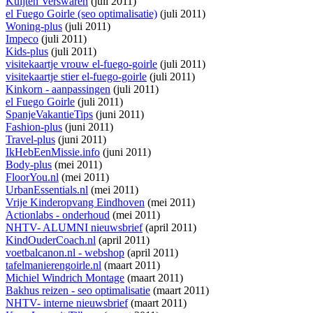
Kuijten Verswaren
(juli 2011)
el Fuego Goirle (seo optimalisatie)
(juli 2011)
Woning-plus
(juli 2011)
Impeco
(juli 2011)
Kids-plus
(juli 2011)
visitekaartje vrouw el-fuego-goirle
(juli 2011)
visitekaartje stier el-fuego-goirle
(juli 2011)
Kinkorn - aanpassingen
(juli 2011)
el Fuego Goirle
(juli 2011)
SpanjeVakantieTips
(juni 2011)
Fashion-plus
(juni 2011)
Travel-plus
(juni 2011)
IkHebEenMissie.info
(juni 2011)
Body-plus
(mei 2011)
FloorYou.nl
(mei 2011)
UrbanEssentials.nl
(mei 2011)
Vrije Kinderopvang Eindhoven
(mei 2011)
Actionlabs - onderhoud
(mei 2011)
NHTV- ALUMNI nieuwsbrief
(april 2011)
KindOuderCoach.nl
(april 2011)
voetbalcanon.nl - webshop
(april 2011)
tafelmanierengoirle.nl
(maart 2011)
Michiel Windrich Montage
(maart 2011)
Bakhus reizen - seo optimalisatie
(maart 2011)
NHTV- interne nieuwsbrief
(maart 2011)