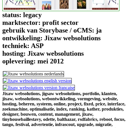
status:
legacy
marktsector:
profit sector
gebruik van Storybase / oCMS:
ja
ontwikkeling:
Jixaw websolutions
techniek:
ASP
hosting:
Jixaw websolutions
oplevering:
mei 2012
Jixaw websolutions,
jigsaw websolutions,
portfolio,
klanten,
jixaw,
websolutions,
webontwikkeling,
vormgeving,
website,
hosting,
beheren,
systeem,
online,
project,
fixed,
price,
interface,
zoekmachine,
optimalisatie,
index,
ranking,
kather,
produkties,
designer,
bouwen,
content,
management,
jixaw,
tinyhousebaillestavy,
odette,
balthazar,
rsdfabrics,
reboot,
focus,
tango,
festival,
advertentie,
infrascout,
upgrade,
migratie,