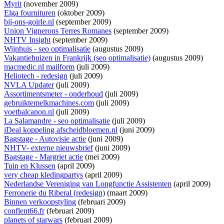
Myrit
(november 2009)
Elga fournituren
(oktober 2009)
bij-ons-goirle.nl
(september 2009)
Union Vignerons Terres Romanes
(september 2009)
NHTV Insight
(september 2009)
Wijnhuis - seo optimalisatie
(augustus 2009)
Vakantiehuizen in Frankrijk (seo optimalisatie)
(augustus 2009)
macmedic.nl mailform
(juli 2009)
Heliotech - redesign
(juli 2009)
NVLA Updater
(juli 2009)
Assortimentsmeter - onderhoud
(juli 2009)
gebruiktemelkmachines.com
(juli 2009)
voetbalcanon.nl
(juli 2009)
La Salamandre - seo optimalisatie
(juli 2009)
iDeal koppeling afscheidbloemen.nl
(juni 2009)
Bagstage - Autovisie actie
(juni 2009)
NHTV- externe nieuwsbrief
(juni 2009)
Bagstage - Margriet actie
(mei 2009)
Tuin en Klussen
(april 2009)
very cheap kledingpartys
(april 2009)
Nederlandse Vereniging van Longfunctie Assistenten
(april 2009)
Ferronerie du Riberal (redesign)
(maart 2009)
Binnen verkoopstyling
(februari 2009)
conflent66.fr
(februari 2009)
planets of starwars
(februari 2009)