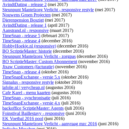
AvindtDating - release 2
(mei 2017)
Steunpunt Mantelzorg Verlicht - responsive restyle
(mei 2017)
Nouwens Groen Projecten
(mei 2017)
Dierenpension Boszigt
(mei 2017)
AvindtDating - release 1
(april 2017)
Aanstrand.nl - responsive
(maart 2017)
TimeSnap - release 5
(februari 2017)
TimeSnap - release 4
(december 2016)
HobbyHoekje.nl (responsive)
(december 2016)
BO ScriptieMaster: historie
(december 2016)
Steunpunt Mantelzorg Verlicht - zorgpas
(december 2016)
BO ScriptieMaster: Custom Abonnement
(november 2016)
Jixaw Customers (facturatie)
(november 2016)
TimeSnap - release 4
(oktober 2016)
TimeSnapExchange - versie 5.x
(oktober 2016)
Signalus - responsive restyle
(oktober 2016)
lafolie.nl | verycheap.nl
(augustus 2016)
Cafe Karel - menu kaarten
(augustus 2016)
TimeSnap - synchronisatie
(juli 2016)
TimeSnapExchange - versie 4.x
(juli 2016)
backoffice ScriptieMaster: Agents
(juli 2016)
Foinstival Baillestavy - responsive
(juni 2016)
EK Voetbal 2016 pool
(juni 2016)
Steunpunt Mantelzorg Verlicht - aanvraag mzc 2016
(juni 2016)
Indische Muschen
(mei 2016)