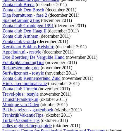
Zonta club Breda
(december 2011)
Zonta club Den Bosch
(december 2011)
Elga fournituren - fase 2
(december 2011)
SpanjeCampingTips
(december 2011)
Zonta club Groningen 1991
(december 2011)
Zonta club Den Haag II
(december 2011)
Zonta club Arnhem
(december 2011)
Zonta club Gouda
(december 2011)
Kerstkaart Bakhus Reisburo
(december 2011)
Appeltuin.nl - restyle
(december 2011)
Doe Boerderij De Vergulde Hand
(november 2011)
FrankrijkCampingTips
(november 2011)
Reisbestemming.net
(november 2011)
Surfwijzer.net - restyle
(november 2011)
Zonta club Kennemerland Zuid
(november 2011)
Hintz - seo optimalisatie
(november 2011)
Zonta club Utrecht
(november 2011)
Travel-plus : restyle
(november 2011)
ThuisInFrankrijk.nl
(oktober 2011)
Monique van Dalen
(oktober 2011)
Bakhus reizen - gastenboek
(oktober 2011)
FrankrijkVakantieTips
(oktober 2011)
TurkijeVakantieTips
(oktober 2011)
ladies night el-fuego-goirle
(oktober 2011)
Lectoraat Centre for Sustainable Tourism and Transport
(oktober