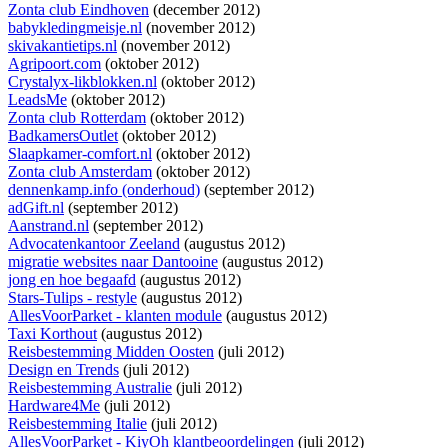
Zonta club Eindhoven
(december 2012)
babykledingmeisje.nl
(november 2012)
skivakantietips.nl
(november 2012)
Agripoort.com
(oktober 2012)
Crystalyx-likblokken.nl
(oktober 2012)
LeadsMe
(oktober 2012)
Zonta club Rotterdam
(oktober 2012)
BadkamersOutlet
(oktober 2012)
Slaapkamer-comfort.nl
(oktober 2012)
Zonta club Amsterdam
(oktober 2012)
dennenkamp.info (onderhoud)
(september 2012)
adGift.nl
(september 2012)
Aanstrand.nl
(september 2012)
Advocatenkantoor Zeeland
(augustus 2012)
migratie websites naar Dantooine
(augustus 2012)
jong en hoe begaafd
(augustus 2012)
Stars-Tulips - restyle
(augustus 2012)
AllesVoorParket - klanten module
(augustus 2012)
Taxi Korthout
(augustus 2012)
Reisbestemming Midden Oosten
(juli 2012)
Design en Trends
(juli 2012)
Reisbestemming Australie
(juli 2012)
Hardware4Me
(juli 2012)
Reisbestemming Italie
(juli 2012)
AllesVoorParket - KiyOh klantbeoordelingen
(juli 2012)