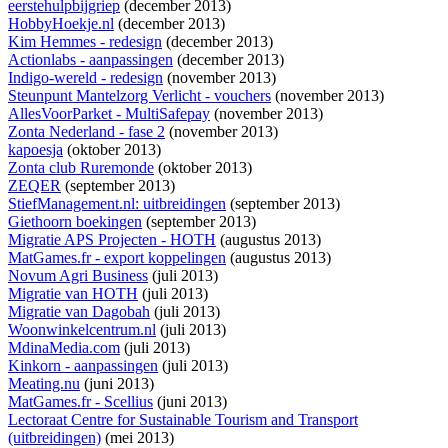
eerstehulpbijgriep
(december 2013)
HobbyHoekje.nl
(december 2013)
Kim Hemmes - redesign
(december 2013)
Actionlabs - aanpassingen
(december 2013)
Indigo-wereld - redesign
(november 2013)
Steunpunt Mantelzorg Verlicht - vouchers
(november 2013)
AllesVoorParket - MultiSafepay
(november 2013)
Zonta Nederland - fase 2
(november 2013)
kapoesja
(oktober 2013)
Zonta club Ruremonde
(oktober 2013)
ZEQER
(september 2013)
StiefManagement.nl: uitbreidingen
(september 2013)
Giethoorn boekingen
(september 2013)
Migratie APS Projecten - HOTH
(augustus 2013)
MatGames.fr - export koppelingen
(augustus 2013)
Novum Agri Business
(juli 2013)
Migratie van HOTH
(juli 2013)
Migratie van Dagobah
(juli 2013)
Woonwinkelcentrum.nl
(juli 2013)
MdinaMedia.com
(juli 2013)
Kinkorn - aanpassingen
(juli 2013)
Meating.nu
(juni 2013)
MatGames.fr - Scellius
(juni 2013)
Lectoraat Centre for Sustainable Tourism and Transport
(uitbreidingen)
(mei 2013)