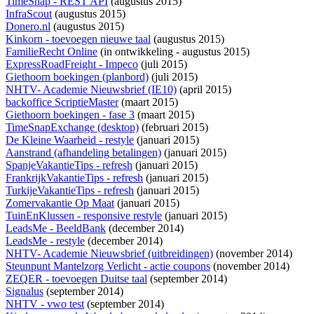
TimeSnap - REST API
(augustus 2015)
InfraScout
(augustus 2015)
Donero.nl
(augustus 2015)
Kinkorn - toevoegen nieuwe taal
(augustus 2015)
FamilieRecht Online
(
in ontwikkeling
- augustus 2015)
ExpressRoadFreight - Impeco
(juli 2015)
Giethoorn boekingen (planbord)
(juli 2015)
NHTV- Academie Nieuwsbrief (IE10)
(april 2015)
backoffice ScriptieMaster
(maart 2015)
Giethoorn boekingen - fase 3
(maart 2015)
TimeSnapExchange (desktop)
(februari 2015)
De Kleine Waarheid - restyle
(januari 2015)
Aanstrand (afhandeling betalingen)
(januari 2015)
SpanjeVakantieTips - refresh
(januari 2015)
FrankrijkVakantieTips - refresh
(januari 2015)
TurkijeVakantieTips - refresh
(januari 2015)
Zomervakantie Op Maat
(januari 2015)
TuinEnKlussen - responsive restyle
(januari 2015)
LeadsMe - BeeldBank
(december 2014)
LeadsMe - restyle
(december 2014)
NHTV- Academie Nieuwsbrief (uitbreidingen)
(november 2014)
Steunpunt Mantelzorg Verlicht - actie coupons
(november 2014)
ZEQER - toevoegen Duitse taal
(september 2014)
Signalus
(september 2014)
NHTV - vwo test
(september 2014)