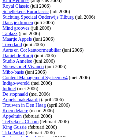
Kim Hemmes
(augustus 2006)
Royal Classic
(juli 2006)
Schellekens Euroclassic
(juli 2006)
Stichting Speciaal Onderwijs Tilburg
(juli 2006)
Dans je dromen
(juli 2006)
Mind grooves
(juli 2006)
Tablazz
(juni 2006)
Maartje Appels
(juni 2006)
Toverland
(juni 2006)
Aarts en Co: kantoormeubiliar
(juni 2006)
Daniel de Rooij
(juni 2006)
Studio Annelee
(juni 2006)
Nieuwsbrief Vivanco
(juni 2006)
Mibo-basis
(juni 2006)
Content Management Systeem v4
(mei 2006)
Indigo-wereld
(mei 2006)
Indinet
(mei 2006)
De stopnaald
(mei 2006)
Appels makelaardij
(april 2006)
Trouwen in Den Haag
(april 2006)
Koen delaere
(maart 2006)
Appeltuin
(februari 2006)
Trefzeker - Chaam
(februari 2006)
King Gussie
(februari 2006)
Tida Parket
(februari 2006)