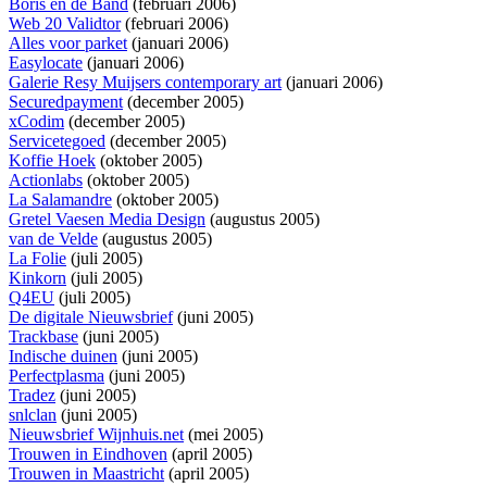
Boris en de Band
(februari 2006)
Web 20 Validtor
(februari 2006)
Alles voor parket
(januari 2006)
Easylocate
(januari 2006)
Galerie Resy Muijsers contemporary art
(januari 2006)
Securedpayment
(december 2005)
xCodim
(december 2005)
Servicetegoed
(december 2005)
Koffie Hoek
(oktober 2005)
Actionlabs
(oktober 2005)
La Salamandre
(oktober 2005)
Gretel Vaesen Media Design
(augustus 2005)
van de Velde
(augustus 2005)
La Folie
(juli 2005)
Kinkorn
(juli 2005)
Q4EU
(juli 2005)
De digitale Nieuwsbrief
(juni 2005)
Trackbase
(juni 2005)
Indische duinen
(juni 2005)
Perfectplasma
(juni 2005)
Tradez
(juni 2005)
snlclan
(juni 2005)
Nieuwsbrief Wijnhuis.net
(mei 2005)
Trouwen in Eindhoven
(april 2005)
Trouwen in Maastricht
(april 2005)