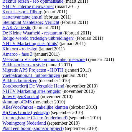
Bakhus reizen - seo optimalisatie
(maart 2011)
NHTV- interne nieuwsbrief
(maart 2011)
Koor L-esprit Tilburg
(maart 2011)
taartenvantantejans.nl
(februari 2011)
Steunpunt Mantelzorg Verlicht
(februari 2011)
HAK Actie site
(februari 2011)
De Kleine Waarheid - restaurant
(februari 2011)
Indigo-wereld (redesign-uitbreidingen)
(februari 2011)
NHTV Marketing sites (duits)
(januari 2011)
Kinkorn - redesign
(januari 2011)
Amaroo - fase 3
(januari 2011)
Metastudio Visuele Communicatie (metazine)
(januari 2011)
Bakhus reizen - restyle
(januari 2011)
Migratie APS Projecten - HOTH
(januari 2011)
voetbalcanon.nl - uitbreidingen
(januari 2011)
Bakhus kuurreizen
(december 2010)
Zorgboerderij De Vergulde Hand
(november 2010)
NHTV Marketing sites (engels)
(november 2010)
JouwEigenKoers.nl
(november 2010)
skinning oCMS
(november 2010)
AllesVoorParket - zakelijke klanten
(oktober 2010)
Bij Ons Goirle (redesign)
(september 2010)
Urenregistratie Cicero (onderhoud)
(september 2010)
Woningzorg Nederland
(september 2010)
Plant een boom (sponsor project)
(september 2010)