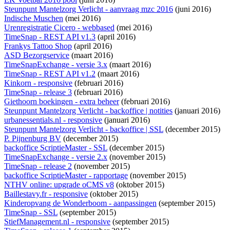
Steunpunt Mantelzorg Verlicht - aanvraag mzc 2016
(juni 2016)
Indische Muschen
(mei 2016)
Urenregistratie Cicero - webbased
(mei 2016)
TimeSnap - REST API v1.3
(april 2016)
Frankys Tattoo Shop
(april 2016)
ASD Bezorgservice
(maart 2016)
TimeSnapExchange - versie 3.x
(maart 2016)
TimeSnap - REST API v1.2
(maart 2016)
Kinkorn - responsive
(februari 2016)
TimeSnap - release 3
(februari 2016)
Giethoorn boekingen - extra beheer
(februari 2016)
Steunpunt Mantelzorg Verlicht - backoffice | notities
(januari 2016)
urbanessentials.nl - responsive
(januari 2016)
Steunpunt Mantelzorg Verlicht - backoffice | SSL
(december 2015)
P. Pijnenburg BV
(december 2015)
backoffice ScriptieMaster - SSL
(december 2015)
TimeSnapExchange - versie 2.x
(november 2015)
TimeSnap - release 2
(november 2015)
backoffice ScriptieMaster - rapportage
(november 2015)
NTHV online: upgrade oCMS v8
(oktober 2015)
Baillestavy.fr - responsive
(oktober 2015)
Kinderopvang de Wonderboom - aanpassingen
(september 2015)
TimeSnap - SSL
(september 2015)
StiefManagement.nl - responsive
(september 2015)