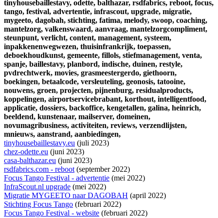
tinyhousebaillestavy,
odette,
balthazar,
rsdfabrics,
reboot,
focus,
tango,
festival,
advertentie,
infrascout,
upgrade,
migratie,
mygeeto,
dagobah,
stichting,
fatima,
melody,
swoop,
coaching,
mantelzorg,
valkenswaard,
aanvraag,
mantelzorgcompliment,
steunpunt,
verlicht,
content,
management,
systeem,
inpakkenenwegwezen,
thuisinfrankrijk,
toepassen,
deboekhoudkunst,
gemeente,
fillols,
stiefmanagement,
venta,
spanje,
baillestavy,
planbord,
indische,
duinen,
restyle,
pvdrechtwerk,
movies,
grasmeestergerdo,
giethoorn,
boekingen,
betaalcode,
versleuteling,
geonosis,
tatooine,
nouwens,
groen,
projecten,
pijnenburg,
residualproducts,
koppelingen,
airportservicebrabant,
korthout,
intelligentfood,
applicatie,
dossiers,
backoffice,
kengetallen,
galina,
heinrich,
beeldend,
kunstenaar,
mailserver,
domeinen,
novumagribusiness,
activiteiten,
reviews,
verzendlijsten,
mnieuws,
aanstrand,
aanbiedingen,
tinyhousebaillestavy.eu
(juli 2023)
chez-odette.eu
(juni 2023)
casa-balthazar.eu
(juni 2023)
rsdfabrics.com - reboot
(september 2022)
Focus Tango Festival - advertentie
(mei 2022)
InfraScout.nl upgrade
(mei 2022)
Migratie MYGEETO naar DAGOBAH
(april 2022)
Stichting Focus Tango
(februari 2022)
Focus Tango Festival - website
(februari 2022)