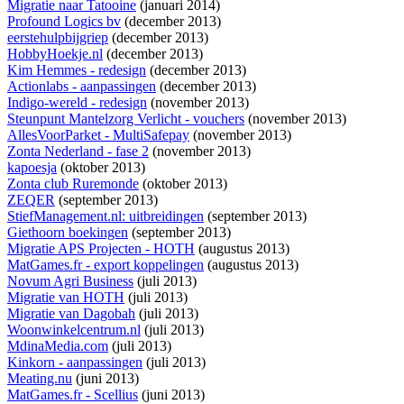
Migratie naar Tatooine
(januari 2014)
Profound Logics bv
(december 2013)
eerstehulpbijgriep
(december 2013)
HobbyHoekje.nl
(december 2013)
Kim Hemmes - redesign
(december 2013)
Actionlabs - aanpassingen
(december 2013)
Indigo-wereld - redesign
(november 2013)
Steunpunt Mantelzorg Verlicht - vouchers
(november 2013)
AllesVoorParket - MultiSafepay
(november 2013)
Zonta Nederland - fase 2
(november 2013)
kapoesja
(oktober 2013)
Zonta club Ruremonde
(oktober 2013)
ZEQER
(september 2013)
StiefManagement.nl: uitbreidingen
(september 2013)
Giethoorn boekingen
(september 2013)
Migratie APS Projecten - HOTH
(augustus 2013)
MatGames.fr - export koppelingen
(augustus 2013)
Novum Agri Business
(juli 2013)
Migratie van HOTH
(juli 2013)
Migratie van Dagobah
(juli 2013)
Woonwinkelcentrum.nl
(juli 2013)
MdinaMedia.com
(juli 2013)
Kinkorn - aanpassingen
(juli 2013)
Meating.nu
(juni 2013)
MatGames.fr - Scellius
(juni 2013)