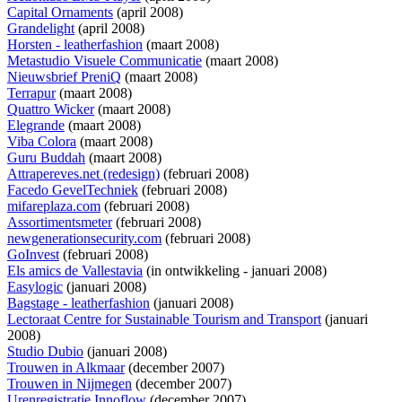
Capital Ornaments
(april 2008)
Grandelight
(april 2008)
Horsten - leatherfashion
(maart 2008)
Metastudio Visuele Communicatie
(maart 2008)
Nieuwsbrief PreniQ
(maart 2008)
Terrapur
(maart 2008)
Quattro Wicker
(maart 2008)
Elegrande
(maart 2008)
Viba Colora
(maart 2008)
Guru Buddah
(maart 2008)
Attrapereves.net (redesign)
(februari 2008)
Facedo GevelTechniek
(februari 2008)
mifareplaza.com
(februari 2008)
Assortimentsmeter
(februari 2008)
newgenerationsecurity.com
(februari 2008)
GoInvest
(februari 2008)
Els amics de Vallestavia
(
in ontwikkeling
- januari 2008)
Easylogic
(januari 2008)
Bagstage - leatherfashion
(januari 2008)
Lectoraat Centre for Sustainable Tourism and Transport
(januari
2008)
Studio Dubio
(januari 2008)
Trouwen in Alkmaar
(december 2007)
Trouwen in Nijmegen
(december 2007)
Urenregistratie Innoflow
(december 2007)