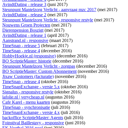
AvindtDating - release 3
(juni 2017)
Steunpunt Mantelzorg Verlicht - aanvraag mzc 2017
(mei 2017)
AvindtDating - release 2
(mei 2017)
Steunpunt Mantelzorg Verlicht - responsive restyle
(mei 2017)
Nouwens Groen Projecten
(mei 2017)
Dierenpension Boszigt
(mei 2017)
AvindtDating - release 1
(april 2017)
Aanstrand.nl - responsive
(maart 2017)
TimeSnap - release 5
(februari 2017)
TimeSnap - release 4
(december 2016)
HobbyHoekje.nl (responsive)
(december 2016)
BO ScriptieMaster: historie
(december 2016)
Steunpunt Mantelzorg Verlicht - zorgpas
(december 2016)
BO ScriptieMaster: Custom Abonnement
(november 2016)
Jixaw Customers (facturatie)
(november 2016)
TimeSnap - release 4
(oktober 2016)
TimeSnapExchange - versie 5.x
(oktober 2016)
Signalus - responsive restyle
(oktober 2016)
lafolie.nl | verycheap.nl
(augustus 2016)
Cafe Karel - menu kaarten
(augustus 2016)
TimeSnap - synchronisatie
(juli 2016)
TimeSnapExchange - versie 4.x
(juli 2016)
backoffice ScriptieMaster: Agents
(juli 2016)
Foinstival Baillestavy - responsive
(juni 2016)
EK Voetbal 2016 pool
(juni 2016)