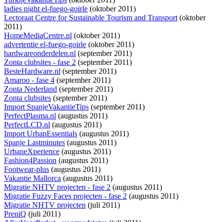
ladies night el-fuego-goirle
(oktober 2011)
Lectoraat Centre for Sustainable Tourism and Transport
(oktober
2011)
HomeMediaCentre.nl
(oktober 2011)
advertentie el-fuego-goirle
(oktober 2011)
hardwareonderdelen.nl
(september 2011)
Zonta clubsites - fase 2
(september 2011)
BesteHardware.nl
(september 2011)
Amaroo - fase 4
(september 2011)
Zonta Nederland
(september 2011)
Zonta clubsites
(september 2011)
Import SpanjeVakantieTips
(september 2011)
PerfectPlasma.nl
(augustus 2011)
PerfectLCD.nl
(augustus 2011)
Import UrbanEssentials
(augustus 2011)
Spanje Lastminutes
(augustus 2011)
UrbaneXperience
(augustus 2011)
Fashion4Passion
(augustus 2011)
Footwear-plus
(augustus 2011)
Vakantie Mallorca
(augustus 2011)
Migratie NHTV projecten - fase 2
(augustus 2011)
Migratie Fuzzy Faces projecten - fase 2
(augustus 2011)
Migratie NHTV projecten
(juli 2011)
PreniQ
(juli 2011)