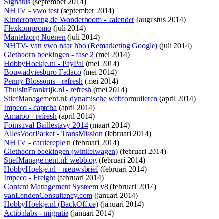
Signalus
(september 2014)
NHTV - vwo test
(september 2014)
Kinderopvang de Wonderboom - kalender
(augustus 2014)
Flexkompromo
(juli 2014)
Mantelzorg Nuenen
(juli 2014)
NHTV- van vwo naar hbo (Remarketing Google)
(juli 2014)
Giethoorn boekingen - fase 2
(mei 2014)
HobbyHoekje.nl - PayPal
(mei 2014)
Bouwadviesburo Fadaco
(mei 2014)
Penny Blossoms - refresh
(mei 2014)
ThuisInFrankrijk.nl - refresh
(mei 2014)
StiefManagement.nl: dynamische webformulieren
(april 2014)
Impeco - captcha
(april 2014)
Amaroo - refresh
(april 2014)
Foinstival Baillestavy 2014
(maart 2014)
AllesVoorParket - TransMission
(februari 2014)
NHTV - carriereplein
(februari 2014)
Giethoorn boekingen (winkelwagen)
(februari 2014)
StiefManagement.nl: webblog
(februari 2014)
HobbyHoekje.nl - nieuwsbrief
(februari 2014)
Impeco - Freight
(februari 2014)
Content Management Systeem v8
(februari 2014)
vanLondenConsultancy.com
(januari 2014)
HobbyHoekje.nl (BackOffice)
(januari 2014)
Actionlabs - migratie
(januari 2014)