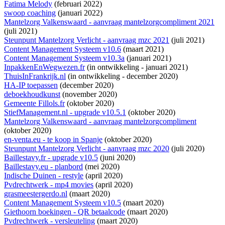
Fatima Melody
(februari 2022)
swoop coaching
(januari 2022)
Mantelzorg Valkenswaard - aanvraag mantelzorgcompliment 2021
(juli 2021)
Steunpunt Mantelzorg Verlicht - aanvraag mzc 2021
(juli 2021)
Content Management Systeem v10.6
(maart 2021)
Content Management Systeem v10.3a
(januari 2021)
InpakkenEnWegwezen.fr
(
in ontwikkeling
- januari 2021)
ThuisInFrankrijk.nl
(
in ontwikkeling
- december 2020)
HA-IP toepassen
(december 2020)
deboekhoudkunst
(november 2020)
Gemeente Fillols.fr
(oktober 2020)
StiefManagement.nl - upgrade v10.5.1
(oktober 2020)
Mantelzorg Valkenswaard - aanvraag mantelzorgcompliment
(oktober 2020)
en-venta.eu - te koop in Spanje
(oktober 2020)
Steunpunt Mantelzorg Verlicht - aanvraag mzc 2020
(juli 2020)
Baillestavy.fr - upgrade v10.5
(juni 2020)
Baillestavy.eu - planbord
(mei 2020)
Indische Duinen - restyle
(april 2020)
Pvdrechtwerk - mp4 movies
(april 2020)
grasmeestergerdo.nl
(maart 2020)
Content Management Systeem v10.5
(maart 2020)
Giethoorn boekingen - QR betaalcode
(maart 2020)
Pvdrechtwerk - versleuteling
(maart 2020)