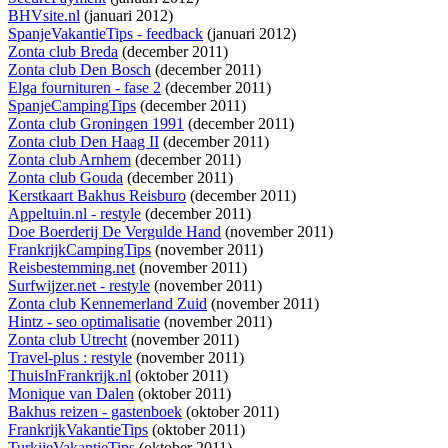
BHVsite.nl
(januari 2012)
SpanjeVakantieTips - feedback
(januari 2012)
Zonta club Breda
(december 2011)
Zonta club Den Bosch
(december 2011)
Elga fournituren - fase 2
(december 2011)
SpanjeCampingTips
(december 2011)
Zonta club Groningen 1991
(december 2011)
Zonta club Den Haag II
(december 2011)
Zonta club Arnhem
(december 2011)
Zonta club Gouda
(december 2011)
Kerstkaart Bakhus Reisburo
(december 2011)
Appeltuin.nl - restyle
(december 2011)
Doe Boerderij De Vergulde Hand
(november 2011)
FrankrijkCampingTips
(november 2011)
Reisbestemming.net
(november 2011)
Surfwijzer.net - restyle
(november 2011)
Zonta club Kennemerland Zuid
(november 2011)
Hintz - seo optimalisatie
(november 2011)
Zonta club Utrecht
(november 2011)
Travel-plus : restyle
(november 2011)
ThuisInFrankrijk.nl
(oktober 2011)
Monique van Dalen
(oktober 2011)
Bakhus reizen - gastenboek
(oktober 2011)
FrankrijkVakantieTips
(oktober 2011)
TurkijeVakantieTips
(oktober 2011)