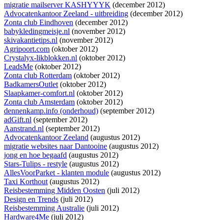
migratie mailserver KASHYYYK
(december 2012)
Advocatenkantoor Zeeland - uitbreiding
(december 2012)
Zonta club Eindhoven
(december 2012)
babykledingmeisje.nl
(november 2012)
skivakantietips.nl
(november 2012)
Agripoort.com
(oktober 2012)
Crystalyx-likblokken.nl
(oktober 2012)
LeadsMe
(oktober 2012)
Zonta club Rotterdam
(oktober 2012)
BadkamersOutlet
(oktober 2012)
Slaapkamer-comfort.nl
(oktober 2012)
Zonta club Amsterdam
(oktober 2012)
dennenkamp.info (onderhoud)
(september 2012)
adGift.nl
(september 2012)
Aanstrand.nl
(september 2012)
Advocatenkantoor Zeeland
(augustus 2012)
migratie websites naar Dantooine
(augustus 2012)
jong en hoe begaafd
(augustus 2012)
Stars-Tulips - restyle
(augustus 2012)
AllesVoorParket - klanten module
(augustus 2012)
Taxi Korthout
(augustus 2012)
Reisbestemming Midden Oosten
(juli 2012)
Design en Trends
(juli 2012)
Reisbestemming Australie
(juli 2012)
Hardware4Me
(juli 2012)