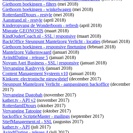
Giethoorn boekingen - filters
(mei 2018)
Giethoorn boekingen - winkelwagen
(mei 2018)
RotterdamIDtours - restyle
(mei 2018)
Aanstrand.nl - restyle
(april 2018)
Kinderopvang de Wonderboom - refresh
(april 2018)
Migratie GEONOSIS
(maart 2018)
KindOuderCoach.nl - SSL | responsive
(maart 2018)
BackOffice Steunpunt Mantelzorg Verlicht - locaties
(februari 2018)
Giethoorn boekingen - responsive finetuning
(februari 2018)
Mantelzorg Valkenswaard
(januari 2018)
AvindtDating - release 5
(januari 2018)
Novum Agri Business - SSL | responsive
(januari 2018)
Vervanging Kashyyyk
(januari 2018)
Content Management Systeem v10
(januari 2018)
Kinkorn: electronische nieuwsbrief
(december 2017)
Steunpunt Mantelzorg Verlicht - aanpassingen backoffice
(december
2017)
Vervanging Dagobah
(november 2017)
kather.tv - API v2
(november 2017)
RotterdamIDtours
(oktober 2017)
Vervanging Tatooine
(oktober 2017)
backoffice ScriptieMaster - mailings
(september 2017)
StiefManagement.nl - SSL
(augustus 2017)
kather.tv - API
(juli 2017)
AvindtDating - release 4
(juli 2017)