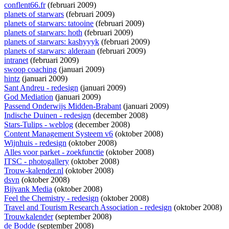
conflent66.fr
(februari 2009)
planets of starwars
(februari 2009)
planets of starwars: tatooine
(februari 2009)
planets of starwars: hoth
(februari 2009)
planets of starwars: kashyyyk
(februari 2009)
planets of starwars: alderaan
(februari 2009)
intranet
(februari 2009)
swoop coaching
(januari 2009)
hintz
(januari 2009)
Sant Andreu - redesign
(januari 2009)
God Mediation
(januari 2009)
Passend Onderwijs Midden-Brabant
(januari 2009)
Indische Duinen - redesign
(december 2008)
Stars-Tulips - weblog
(december 2008)
Content Management Systeem v6
(oktober 2008)
Wijnhuis - redesign
(oktober 2008)
Alles voor parket - zoekfunctie
(oktober 2008)
ITSC - photogallery
(oktober 2008)
Trouw-kalender.nl
(oktober 2008)
dsvn
(oktober 2008)
Bijvank Media
(oktober 2008)
Feel the Chemistry - redesign
(oktober 2008)
Travel and Tourism Research Association - redesign
(oktober 2008)
Trouwkalender
(september 2008)
de Bodde
(september 2008)