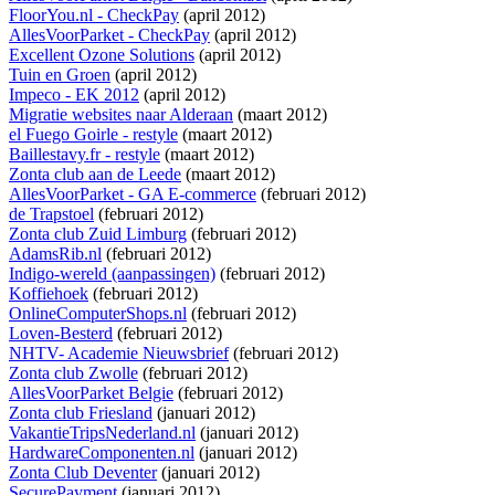
FloorYou.nl - CheckPay
(april 2012)
AllesVoorParket - CheckPay
(april 2012)
Excellent Ozone Solutions
(april 2012)
Tuin en Groen
(april 2012)
Impeco - EK 2012
(april 2012)
Migratie websites naar Alderaan
(maart 2012)
el Fuego Goirle - restyle
(maart 2012)
Baillestavy.fr - restyle
(maart 2012)
Zonta club aan de Leede
(maart 2012)
AllesVoorParket - GA E-commerce
(februari 2012)
de Trapstoel
(februari 2012)
Zonta club Zuid Limburg
(februari 2012)
AdamsRib.nl
(februari 2012)
Indigo-wereld (aanpassingen)
(februari 2012)
Koffiehoek
(februari 2012)
OnlineComputerShops.nl
(februari 2012)
Loven-Besterd
(februari 2012)
NHTV- Academie Nieuwsbrief
(februari 2012)
Zonta club Zwolle
(februari 2012)
AllesVoorParket Belgie
(februari 2012)
Zonta club Friesland
(januari 2012)
VakantieTripsNederland.nl
(januari 2012)
HardwareComponenten.nl
(januari 2012)
Zonta Club Deventer
(januari 2012)
SecurePayment
(januari 2012)