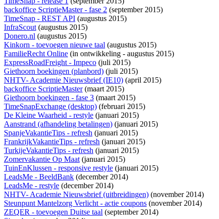
TimeSnap - release 1
(september 2015)
backoffice ScriptieMaster - fase 2
(september 2015)
TimeSnap - REST API
(augustus 2015)
InfraScout
(augustus 2015)
Donero.nl
(augustus 2015)
Kinkorn - toevoegen nieuwe taal
(augustus 2015)
FamilieRecht Online
(
in ontwikkeling
- augustus 2015)
ExpressRoadFreight - Impeco
(juli 2015)
Giethoorn boekingen (planbord)
(juli 2015)
NHTV- Academie Nieuwsbrief (IE10)
(april 2015)
backoffice ScriptieMaster
(maart 2015)
Giethoorn boekingen - fase 3
(maart 2015)
TimeSnapExchange (desktop)
(februari 2015)
De Kleine Waarheid - restyle
(januari 2015)
Aanstrand (afhandeling betalingen)
(januari 2015)
SpanjeVakantieTips - refresh
(januari 2015)
FrankrijkVakantieTips - refresh
(januari 2015)
TurkijeVakantieTips - refresh
(januari 2015)
Zomervakantie Op Maat
(januari 2015)
TuinEnKlussen - responsive restyle
(januari 2015)
LeadsMe - BeeldBank
(december 2014)
LeadsMe - restyle
(december 2014)
NHTV- Academie Nieuwsbrief (uitbreidingen)
(november 2014)
Steunpunt Mantelzorg Verlicht - actie coupons
(november 2014)
ZEQER - toevoegen Duitse taal
(september 2014)