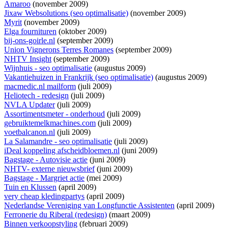
Amaroo
(november 2009)
Jixaw Websolutions (seo optimalisatie)
(november 2009)
Myrit
(november 2009)
Elga fournituren
(oktober 2009)
bij-ons-goirle.nl
(september 2009)
Union Vignerons Terres Romanes
(september 2009)
NHTV Insight
(september 2009)
Wijnhuis - seo optimalisatie
(augustus 2009)
Vakantiehuizen in Frankrijk (seo optimalisatie)
(augustus 2009)
macmedic.nl mailform
(juli 2009)
Heliotech - redesign
(juli 2009)
NVLA Updater
(juli 2009)
Assortimentsmeter - onderhoud
(juli 2009)
gebruiktemelkmachines.com
(juli 2009)
voetbalcanon.nl
(juli 2009)
La Salamandre - seo optimalisatie
(juli 2009)
iDeal koppeling afscheidbloemen.nl
(juni 2009)
Bagstage - Autovisie actie
(juni 2009)
NHTV- externe nieuwsbrief
(juni 2009)
Bagstage - Margriet actie
(mei 2009)
Tuin en Klussen
(april 2009)
very cheap kledingpartys
(april 2009)
Nederlandse Vereniging van Longfunctie Assistenten
(april 2009)
Ferronerie du Riberal (redesign)
(maart 2009)
Binnen verkoopstyling
(februari 2009)