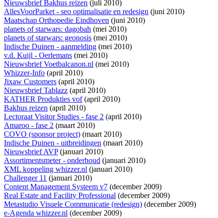
Nieuwsbrief Bakhus reizen
(juli 2010)
AllesVoorParket - seo optimalisatie en redesign
(juni 2010)
Maatschap Orthopedie Eindhoven
(juni 2010)
planets of starwars: dagobah
(mei 2010)
planets of starwars: geonosis
(mei 2010)
Indische Duinen - aanmelding
(mei 2010)
v.d. Kuijl - Oerlemans
(mei 2010)
Nieuwsbrief Voetbalcanon.nl
(mei 2010)
Whizzer-Info
(april 2010)
Jixaw Customers
(april 2010)
Nieuwsbrief Tablazz
(april 2010)
KATHER Produkties vof
(april 2010)
Bakhus reizen
(april 2010)
Lectoraat Visitor Studies - fase 2
(april 2010)
Amaroo - fase 2
(maart 2010)
COVO (sponsor project)
(maart 2010)
Indische Duinen - uitbreidingen
(maart 2010)
Nieuwsbrief AVP
(januari 2010)
Assortimentsmeter - onderhoud
(januari 2010)
XML koppeling whizzer.nl
(januari 2010)
Challenger 11
(januari 2010)
Content Management Systeem v7
(december 2009)
Real Estate and Facility Professional
(december 2009)
Metastudio Visuele Communicatie (redesign)
(december 2009)
e-Agenda whizzer.nl
(december 2009)