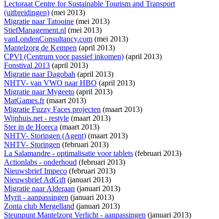
Lectoraat Centre for Sustainable Tourism and Transport
(uitbreidingen)
(mei 2013)
Migratie naar Tatooine
(mei 2013)
StiefManagement.nl
(mei 2013)
vanLondenConsultancy.com
(mei 2013)
Mantelzorg de Kempen
(april 2013)
CPVI (Centrum voor passief inkomen)
(april 2013)
Fonstival 2013
(april 2013)
Migratie naar Dagobah
(april 2013)
NHTV- van VWO naar HBO
(april 2013)
Migratie naar Mygeeto
(april 2013)
MatGames.fr
(maart 2013)
Migratie Fuzzy Faces projecten
(maart 2013)
Wijnhuis.net - restyle
(maart 2013)
Ster in de Horeca
(maart 2013)
NHTV- Storingen (Agent)
(maart 2013)
NHTV- Storingen
(februari 2013)
La Salamandre - optimalisatie voor tablets
(februari 2013)
Actionlabs - onderhoud
(februari 2013)
Nieuwsbrief Impeco
(februari 2013)
Nieuwsbrief AdGift
(januari 2013)
Migratie naar Alderaan
(januari 2013)
Myrit - aanpassingen
(januari 2013)
Zonta club Mergelland
(januari 2013)
Steunpunt Mantelzorg Verlicht - aanpassingen
(januari 2013)