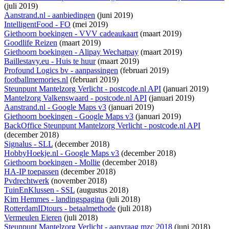
(juli 2019)
Aanstrand.nl - aanbiedingen
(juni 2019)
IntelligentFood - FO
(mei 2019)
Giethoorn boekingen - VVV cadeaukaart
(maart 2019)
Goodlife Reizen
(maart 2019)
Giethoorn boekingen - Alipay Wechatpay
(maart 2019)
Baillestavy.eu - Huis te huur
(maart 2019)
Profound Logics bv - aanpassingen
(februari 2019)
footballmemories.nl
(februari 2019)
Steunpunt Mantelzorg Verlicht - postcode.nl API
(januari 2019)
Mantelzorg Valkenswaard - postcode.nl API
(januari 2019)
Aanstrand.nl - Google Maps v3
(januari 2019)
Giethoorn boekingen - Google Maps v3
(januari 2019)
BackOffice Steunpunt Mantelzorg Verlicht - postcode.nl API
(december 2018)
Signalus - SLL
(december 2018)
HobbyHoekje.nl - Google Maps v3
(december 2018)
Giethoorn boekingen - Mollie
(december 2018)
HA-IP toepassen
(december 2018)
Pvdrechtwerk
(november 2018)
TuinEnKlussen - SSL
(augustus 2018)
Kim Hemmes - landingspagina
(juli 2018)
RotterdamIDtours - betaalmethode
(juli 2018)
Vermeulen Eieren
(juli 2018)
Steunpunt Mantelzorg Verlicht - aanvraag mzc 2018
(juni 2018)