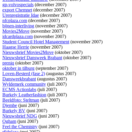
gp-volvospecials
(december 2007)
export Chemnet
(december 2007)
Urenregistratie Idae
(december 2007)
nfcplaza.com
(december 2007)
bijnen-interliving
(november 2007)
Movies2Move
(november 2007)
idcardplaza.com
(november 2007)
Student Council Hotel Management
(november 2007)
Haagse Herrie
(november 2007)
Nieuwsbrief Movies2Move
(oktober 2007)
Nieuwsbrief Dansweek Brabant
(oktober 2007)
preniq
(oktober 2007)
oktober in tilburg
(september 2007)
Loven-Besterd (fase 2)
(augustus 2007)
Dansweekbrabant
(augustus 2007)
Wyldemerk community
(juli 2007)
ECMS Actionlabs
(juli 2007)
Burkely Leatherfashion
(juli 2007)
Beeldfoto: Steltman
(juli 2007)
Djembe
(juni 2007)
Burkely BV
(juni 2007)
Nieuwsbrief NDG
(juni 2007)
Ogham
(juni 2007)
Feel the Chemistry
(juni 2007)
rfidplaza
(mei 2007)