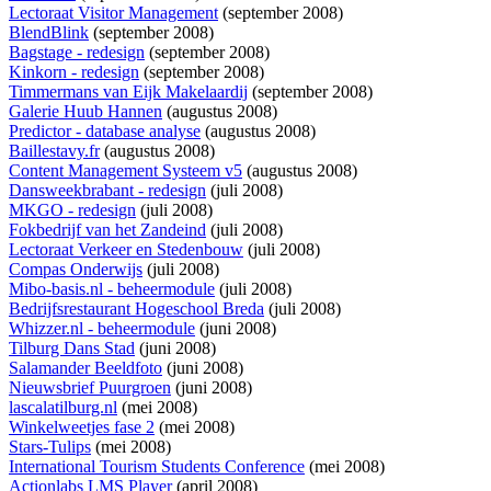
Lectoraat Visitor Management
(september 2008)
BlendBlink
(september 2008)
Bagstage - redesign
(september 2008)
Kinkorn - redesign
(september 2008)
Timmermans van Eijk Makelaardij
(september 2008)
Galerie Huub Hannen
(augustus 2008)
Predictor - database analyse
(augustus 2008)
Baillestavy.fr
(augustus 2008)
Content Management Systeem v5
(augustus 2008)
Dansweekbrabant - redesign
(juli 2008)
MKGO - redesign
(juli 2008)
Fokbedrijf van het Zandeind
(juli 2008)
Lectoraat Verkeer en Stedenbouw
(juli 2008)
Compas Onderwijs
(juli 2008)
Mibo-basis.nl - beheermodule
(juli 2008)
Bedrijfsrestaurant Hogeschool Breda
(juli 2008)
Whizzer.nl - beheermodule
(juni 2008)
Tilburg Dans Stad
(juni 2008)
Salamander Beeldfoto
(juni 2008)
Nieuwsbrief Puurgroen
(juni 2008)
lascalatilburg.nl
(mei 2008)
Winkelweetjes fase 2
(mei 2008)
Stars-Tulips
(mei 2008)
International Tourism Students Conference
(mei 2008)
Actionlabs LMS Player
(april 2008)