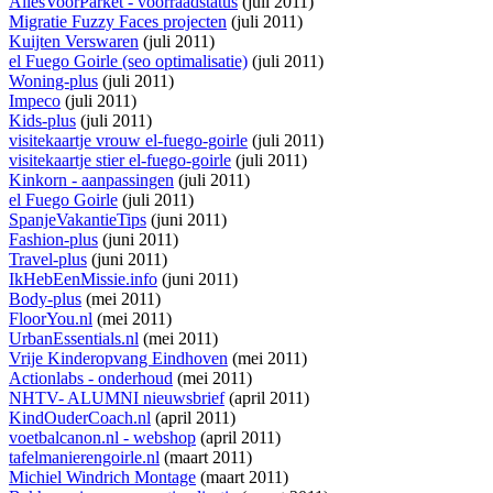
AllesVoorParket - voorraadstatus
(juli 2011)
Migratie Fuzzy Faces projecten
(juli 2011)
Kuijten Verswaren
(juli 2011)
el Fuego Goirle (seo optimalisatie)
(juli 2011)
Woning-plus
(juli 2011)
Impeco
(juli 2011)
Kids-plus
(juli 2011)
visitekaartje vrouw el-fuego-goirle
(juli 2011)
visitekaartje stier el-fuego-goirle
(juli 2011)
Kinkorn - aanpassingen
(juli 2011)
el Fuego Goirle
(juli 2011)
SpanjeVakantieTips
(juni 2011)
Fashion-plus
(juni 2011)
Travel-plus
(juni 2011)
IkHebEenMissie.info
(juni 2011)
Body-plus
(mei 2011)
FloorYou.nl
(mei 2011)
UrbanEssentials.nl
(mei 2011)
Vrije Kinderopvang Eindhoven
(mei 2011)
Actionlabs - onderhoud
(mei 2011)
NHTV- ALUMNI nieuwsbrief
(april 2011)
KindOuderCoach.nl
(april 2011)
voetbalcanon.nl - webshop
(april 2011)
tafelmanierengoirle.nl
(maart 2011)
Michiel Windrich Montage
(maart 2011)