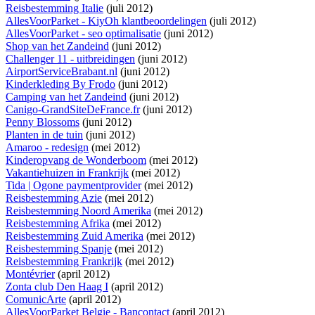
Reisbestemming Italie
(juli 2012)
AllesVoorParket - KiyOh klantbeoordelingen
(juli 2012)
AllesVoorParket - seo optimalisatie
(juni 2012)
Shop van het Zandeind
(juni 2012)
Challenger 11 - uitbreidingen
(juni 2012)
AirportServiceBrabant.nl
(juni 2012)
Kinderkleding By Frodo
(juni 2012)
Camping van het Zandeind
(juni 2012)
Canigo-GrandSiteDeFrance.fr
(juni 2012)
Penny Blossoms
(juni 2012)
Planten in de tuin
(juni 2012)
Amaroo - redesign
(mei 2012)
Kinderopvang de Wonderboom
(mei 2012)
Vakantiehuizen in Frankrijk
(mei 2012)
Tida | Ogone paymentprovider
(mei 2012)
Reisbestemming Azie
(mei 2012)
Reisbestemming Noord Amerika
(mei 2012)
Reisbestemming Afrika
(mei 2012)
Reisbestemming Zuid Amerika
(mei 2012)
Reisbestemming Spanje
(mei 2012)
Reisbestemming Frankrijk
(mei 2012)
Montévrier
(april 2012)
Zonta club Den Haag I
(april 2012)
ComunicArte
(april 2012)
AllesVoorParket Belgie - Bancontact
(april 2012)