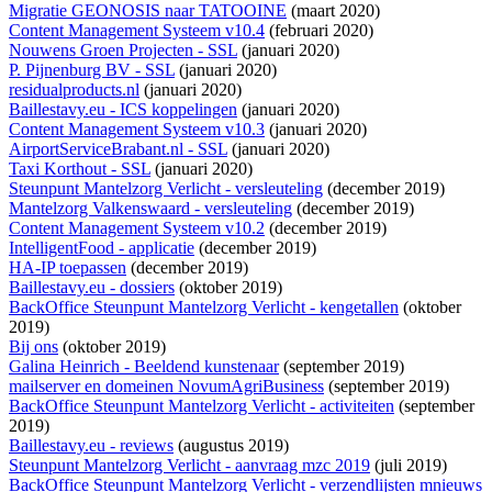
Migratie GEONOSIS naar TATOOINE
(maart 2020)
Content Management Systeem v10.4
(februari 2020)
Nouwens Groen Projecten - SSL
(januari 2020)
P. Pijnenburg BV - SSL
(januari 2020)
residualproducts.nl
(januari 2020)
Baillestavy.eu - ICS koppelingen
(januari 2020)
Content Management Systeem v10.3
(januari 2020)
AirportServiceBrabant.nl - SSL
(januari 2020)
Taxi Korthout - SSL
(januari 2020)
Steunpunt Mantelzorg Verlicht - versleuteling
(december 2019)
Mantelzorg Valkenswaard - versleuteling
(december 2019)
Content Management Systeem v10.2
(december 2019)
IntelligentFood - applicatie
(december 2019)
HA-IP toepassen
(december 2019)
Baillestavy.eu - dossiers
(oktober 2019)
BackOffice Steunpunt Mantelzorg Verlicht - kengetallen
(oktober
2019)
Bij ons
(oktober 2019)
Galina Heinrich - Beeldend kunstenaar
(september 2019)
mailserver en domeinen NovumAgriBusiness
(september 2019)
BackOffice Steunpunt Mantelzorg Verlicht - activiteiten
(september
2019)
Baillestavy.eu - reviews
(augustus 2019)
Steunpunt Mantelzorg Verlicht - aanvraag mzc 2019
(juli 2019)
BackOffice Steunpunt Mantelzorg Verlicht - verzendlijsten mnieuws