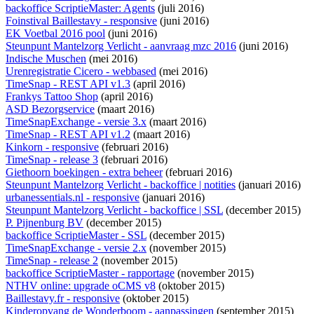
backoffice ScriptieMaster: Agents
(juli 2016)
Foinstival Baillestavy - responsive
(juni 2016)
EK Voetbal 2016 pool
(juni 2016)
Steunpunt Mantelzorg Verlicht - aanvraag mzc 2016
(juni 2016)
Indische Muschen
(mei 2016)
Urenregistratie Cicero - webbased
(mei 2016)
TimeSnap - REST API v1.3
(april 2016)
Frankys Tattoo Shop
(april 2016)
ASD Bezorgservice
(maart 2016)
TimeSnapExchange - versie 3.x
(maart 2016)
TimeSnap - REST API v1.2
(maart 2016)
Kinkorn - responsive
(februari 2016)
TimeSnap - release 3
(februari 2016)
Giethoorn boekingen - extra beheer
(februari 2016)
Steunpunt Mantelzorg Verlicht - backoffice | notities
(januari 2016)
urbanessentials.nl - responsive
(januari 2016)
Steunpunt Mantelzorg Verlicht - backoffice | SSL
(december 2015)
P. Pijnenburg BV
(december 2015)
backoffice ScriptieMaster - SSL
(december 2015)
TimeSnapExchange - versie 2.x
(november 2015)
TimeSnap - release 2
(november 2015)
backoffice ScriptieMaster - rapportage
(november 2015)
NTHV online: upgrade oCMS v8
(oktober 2015)
Baillestavy.fr - responsive
(oktober 2015)
Kinderopvang de Wonderboom - aanpassingen
(september 2015)