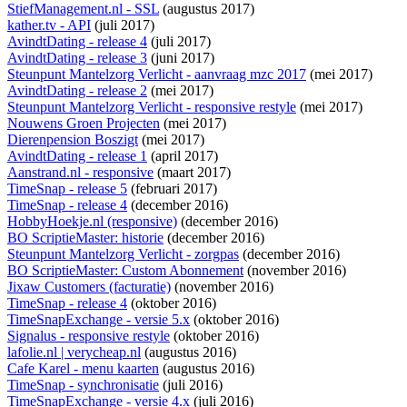
StiefManagement.nl - SSL
(augustus 2017)
kather.tv - API
(juli 2017)
AvindtDating - release 4
(juli 2017)
AvindtDating - release 3
(juni 2017)
Steunpunt Mantelzorg Verlicht - aanvraag mzc 2017
(mei 2017)
AvindtDating - release 2
(mei 2017)
Steunpunt Mantelzorg Verlicht - responsive restyle
(mei 2017)
Nouwens Groen Projecten
(mei 2017)
Dierenpension Boszigt
(mei 2017)
AvindtDating - release 1
(april 2017)
Aanstrand.nl - responsive
(maart 2017)
TimeSnap - release 5
(februari 2017)
TimeSnap - release 4
(december 2016)
HobbyHoekje.nl (responsive)
(december 2016)
BO ScriptieMaster: historie
(december 2016)
Steunpunt Mantelzorg Verlicht - zorgpas
(december 2016)
BO ScriptieMaster: Custom Abonnement
(november 2016)
Jixaw Customers (facturatie)
(november 2016)
TimeSnap - release 4
(oktober 2016)
TimeSnapExchange - versie 5.x
(oktober 2016)
Signalus - responsive restyle
(oktober 2016)
lafolie.nl | verycheap.nl
(augustus 2016)
Cafe Karel - menu kaarten
(augustus 2016)
TimeSnap - synchronisatie
(juli 2016)
TimeSnapExchange - versie 4.x
(juli 2016)