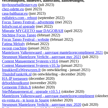
verzendlijsten,
mnieuws,
aanstrand,
aanbiedingen,
tinyhousebaillestavy.eu
(juli 2023)
chez-odette.eu
(juni 2023)
casa-balthazar.eu
(juni 2023)
rsdfabrics.com - reboot
(september 2022)
Focus Tango Festival - advertentie
(mei 2022)
InfraScout.nl upgrade
(mei 2022)
Migratie MYGEETO naar DAGOBAH
(april 2022)
Stichting Focus Tango
(februari 2022)
Focus Tango Festival - website
(februari 2022)
Fatima Melody
(februari 2022)
swoop coaching
(januari 2022)
Mantelzorg Valkenswaard - aanvraag mantelzorgcompliment 2021
(ju
Steunpunt Mantelzorg Verlicht - aanvraag mzc 2021
(juli 2021)
Content Management Systeem v10.6
(maart 2021)
Content Management Systeem v10.3a
(januari 2021)
InpakkenEnWegwezen.fr
(
in ontwikkeling
- januari 2021)
ThuisInFrankrijk.nl
(
in ontwikkeling
- december 2020)
HA-IP toepassen
(december 2020)
deboekhoudkunst
(november 2020)
Gemeente Fillols.fr
(oktober 2020)
StiefManagement.nl - upgrade v10.5.1
(oktober 2020)
Mantelzorg Valkenswaard - aanvraag mantelzorgcompliment
(oktober
en-venta.eu - te koop in Spanje
(oktober 2020)
Steunpunt Mantelzorg Verlicht - aanvraag mzc 2020
(juli 2020)