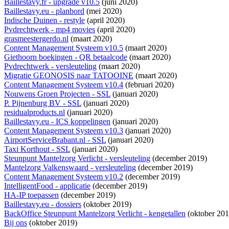
Baillestavy.fr - upgrade v10.5
(juni 2020)
Baillestavy.eu - planbord
(mei 2020)
Indische Duinen - restyle
(april 2020)
Pvdrechtwerk - mp4 movies
(april 2020)
grasmeestergerdo.nl
(maart 2020)
Content Management Systeem v10.5
(maart 2020)
Giethoorn boekingen - QR betaalcode
(maart 2020)
Pvdrechtwerk - versleuteling
(maart 2020)
Migratie GEONOSIS naar TATOOINE
(maart 2020)
Content Management Systeem v10.4
(februari 2020)
Nouwens Groen Projecten - SSL
(januari 2020)
P. Pijnenburg BV - SSL
(januari 2020)
residualproducts.nl
(januari 2020)
Baillestavy.eu - ICS koppelingen
(januari 2020)
Content Management Systeem v10.3
(januari 2020)
AirportServiceBrabant.nl - SSL
(januari 2020)
Taxi Korthout - SSL
(januari 2020)
Steunpunt Mantelzorg Verlicht - versleuteling
(december 2019)
Mantelzorg Valkenswaard - versleuteling
(december 2019)
Content Management Systeem v10.2
(december 2019)
IntelligentFood - applicatie
(december 2019)
HA-IP toepassen
(december 2019)
Baillestavy.eu - dossiers
(oktober 2019)
BackOffice Steunpunt Mantelzorg Verlicht - kengetallen
(oktober 201
Bij ons
(oktober 2019)