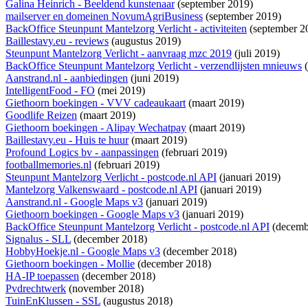
Galina Heinrich - Beeldend kunstenaar
(september 2019)
mailserver en domeinen NovumAgriBusiness
(september 2019)
BackOffice Steunpunt Mantelzorg Verlicht - activiteiten
(september 2
Baillestavy.eu - reviews
(augustus 2019)
Steunpunt Mantelzorg Verlicht - aanvraag mzc 2019
(juli 2019)
BackOffice Steunpunt Mantelzorg Verlicht - verzendlijsten mnieuws
(
Aanstrand.nl - aanbiedingen
(juni 2019)
IntelligentFood - FO
(mei 2019)
Giethoorn boekingen - VVV cadeaukaart
(maart 2019)
Goodlife Reizen
(maart 2019)
Giethoorn boekingen - Alipay Wechatpay
(maart 2019)
Baillestavy.eu - Huis te huur
(maart 2019)
Profound Logics bv - aanpassingen
(februari 2019)
footballmemories.nl
(februari 2019)
Steunpunt Mantelzorg Verlicht - postcode.nl API
(januari 2019)
Mantelzorg Valkenswaard - postcode.nl API
(januari 2019)
Aanstrand.nl - Google Maps v3
(januari 2019)
Giethoorn boekingen - Google Maps v3
(januari 2019)
BackOffice Steunpunt Mantelzorg Verlicht - postcode.nl API
(decemb
Signalus - SLL
(december 2018)
HobbyHoekje.nl - Google Maps v3
(december 2018)
Giethoorn boekingen - Mollie
(december 2018)
HA-IP toepassen
(december 2018)
Pvdrechtwerk
(november 2018)
TuinEnKlussen - SSL
(augustus 2018)