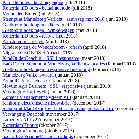
Kim Hemmes - landingspagina
(juli 2018)
RotterdamIDtours - betaalmethode
(juli 2018)
Vermeulen Eieren
(juli 2018)
Steunpunt Mantelzorg Verlicht - aanvraag mzc 2018
(juni 2018)
Giethoorn boekingen - filters
(mei 2018)
Giethoorn boekingen - winkelwagen
(mei 2018)
RotterdamIDtours - restyle
(mei 2018)
Aanstrand.nl - restyle
(april 2018)
Kinderopvang de Wonderboom - refresh
(april 2018)
Migratie GEONOSIS
(maart 2018)
KindOuderCoach.nl - SSL | responsive
(maart 2018)
BackOffice Steunpunt Mantelzorg Verlicht - locaties
(februari 2018)
Giethoorn boekingen - responsive finetuning
(februari 2018)
Mantelzorg Valkenswaard
(januari 2018)
AvindtDating - release 5
(januari 2018)
Novum Agri Business - SSL | responsive
(januari 2018)
Vervanging Kashyyyk
(januari 2018)
Content Management Systeem v10
(januari 2018)
Kinkorn: electronische nieuwsbrief
(december 2017)
Steunpunt Mantelzorg Verlicht - aanpassingen backoffice
(december 
Vervanging Dagobah
(november 2017)
kather.tv - API v2
(november 2017)
RotterdamIDtours
(oktober 2017)
Vervanging Tatooine
(oktober 2017)
backoffice ScriptieMaster - mailings
(september 2017)