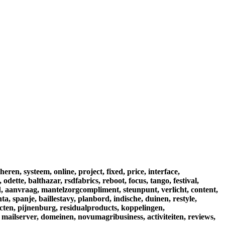
heren,
systeem,
online,
project,
fixed,
price,
interface,
,
odette,
balthazar,
rsdfabrics,
reboot,
focus,
tango,
festival,
,
aanvraag,
mantelzorgcompliment,
steunpunt,
verlicht,
content,
nta,
spanje,
baillestavy,
planbord,
indische,
duinen,
restyle,
cten,
pijnenburg,
residualproducts,
koppelingen,
mailserver,
domeinen,
novumagribusiness,
activiteiten,
reviews,