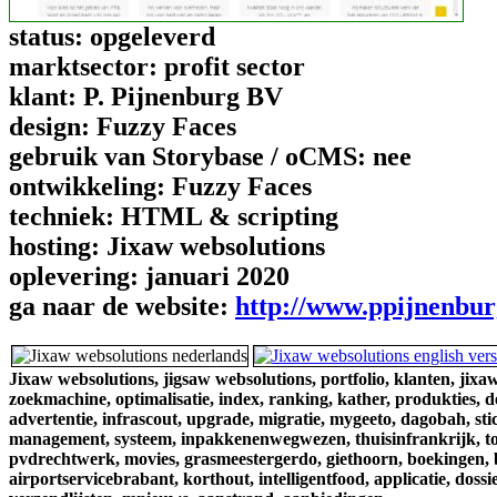
status:
opgeleverd
marktsector:
profit sector
klant:
P. Pijnenburg BV
design:
Fuzzy Faces
gebruik van Storybase / oCMS:
nee
ontwikkeling:
Fuzzy Faces
techniek:
HTML & scripting
hosting:
Jixaw websolutions
oplevering:
januari 2020
ga naar de website:
http://www.ppijnenbur
Jixaw websolutions,
jigsaw websolutions,
portfolio,
klanten,
jixaw
zoekmachine,
optimalisatie,
index,
ranking,
kather,
produkties,
d
advertentie,
infrascout,
upgrade,
migratie,
mygeeto,
dagobah,
sti
management,
systeem,
inpakkenenwegwezen,
thuisinfrankrijk,
t
pvdrechtwerk,
movies,
grasmeestergerdo,
giethoorn,
boekingen,
airportservicebrabant,
korthout,
intelligentfood,
applicatie,
dossie