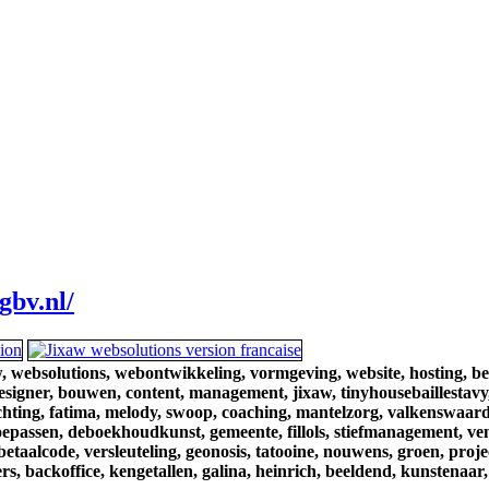
gbv.nl/
,
websolutions,
webontwikkeling,
vormgeving,
website,
hosting,
be
esigner,
bouwen,
content,
management,
jixaw,
tinyhousebaillestavy
chting,
fatima,
melody,
swoop,
coaching,
mantelzorg,
valkenswaard
oepassen,
deboekhoudkunst,
gemeente,
fillols,
stiefmanagement,
ve
betaalcode,
versleuteling,
geonosis,
tatooine,
nouwens,
groen,
proje
rs,
backoffice,
kengetallen,
galina,
heinrich,
beeldend,
kunstenaar,