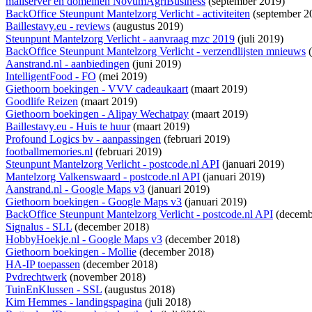
mailserver en domeinen NovumAgriBusiness
(september 2019)
BackOffice Steunpunt Mantelzorg Verlicht - activiteiten
(september 2
Baillestavy.eu - reviews
(augustus 2019)
Steunpunt Mantelzorg Verlicht - aanvraag mzc 2019
(juli 2019)
BackOffice Steunpunt Mantelzorg Verlicht - verzendlijsten mnieuws
(
Aanstrand.nl - aanbiedingen
(juni 2019)
IntelligentFood - FO
(mei 2019)
Giethoorn boekingen - VVV cadeaukaart
(maart 2019)
Goodlife Reizen
(maart 2019)
Giethoorn boekingen - Alipay Wechatpay
(maart 2019)
Baillestavy.eu - Huis te huur
(maart 2019)
Profound Logics bv - aanpassingen
(februari 2019)
footballmemories.nl
(februari 2019)
Steunpunt Mantelzorg Verlicht - postcode.nl API
(januari 2019)
Mantelzorg Valkenswaard - postcode.nl API
(januari 2019)
Aanstrand.nl - Google Maps v3
(januari 2019)
Giethoorn boekingen - Google Maps v3
(januari 2019)
BackOffice Steunpunt Mantelzorg Verlicht - postcode.nl API
(decemb
Signalus - SLL
(december 2018)
HobbyHoekje.nl - Google Maps v3
(december 2018)
Giethoorn boekingen - Mollie
(december 2018)
HA-IP toepassen
(december 2018)
Pvdrechtwerk
(november 2018)
TuinEnKlussen - SSL
(augustus 2018)
Kim Hemmes - landingspagina
(juli 2018)