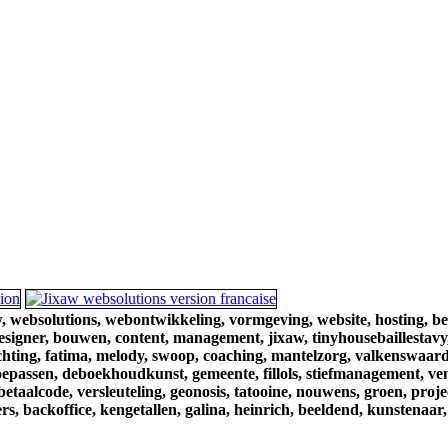
,
websolutions,
webontwikkeling,
vormgeving,
website,
hosting,
be
esigner,
bouwen,
content,
management,
jixaw,
tinyhousebaillestavy
chting,
fatima,
melody,
swoop,
coaching,
mantelzorg,
valkenswaard
oepassen,
deboekhoudkunst,
gemeente,
fillols,
stiefmanagement,
ve
betaalcode,
versleuteling,
geonosis,
tatooine,
nouwens,
groen,
proje
rs,
backoffice,
kengetallen,
galina,
heinrich,
beeldend,
kunstenaar,