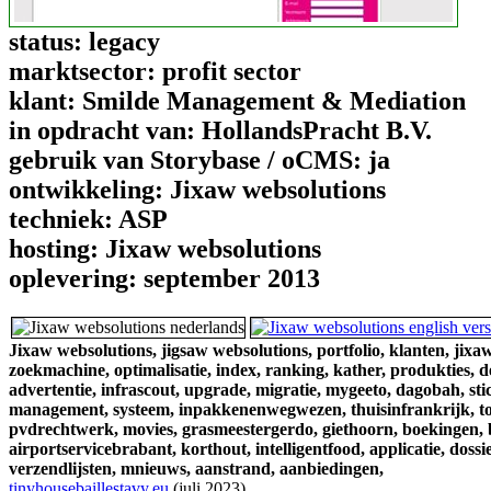
status:
legacy
marktsector:
profit sector
klant:
Smilde Management & Mediation
in opdracht van:
HollandsPracht B.V.
gebruik van Storybase / oCMS:
ja
ontwikkeling:
Jixaw websolutions
techniek:
ASP
hosting:
Jixaw websolutions
oplevering:
september 2013
Jixaw websolutions,
jigsaw websolutions,
portfolio,
klanten,
jixaw
zoekmachine,
optimalisatie,
index,
ranking,
kather,
produkties,
d
advertentie,
infrascout,
upgrade,
migratie,
mygeeto,
dagobah,
sti
management,
systeem,
inpakkenenwegwezen,
thuisinfrankrijk,
t
pvdrechtwerk,
movies,
grasmeestergerdo,
giethoorn,
boekingen,
airportservicebrabant,
korthout,
intelligentfood,
applicatie,
dossie
verzendlijsten,
mnieuws,
aanstrand,
aanbiedingen,
tinyhousebaillestavy.eu
(juli 2023)