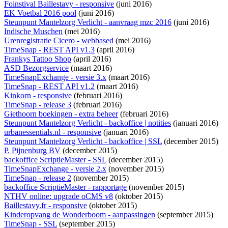
Foinstival Baillestavy - responsive
(juni 2016)
EK Voetbal 2016 pool
(juni 2016)
Steunpunt Mantelzorg Verlicht - aanvraag mzc 2016
(juni 2016)
Indische Muschen
(mei 2016)
Urenregistratie Cicero - webbased
(mei 2016)
TimeSnap - REST API v1.3
(april 2016)
Frankys Tattoo Shop
(april 2016)
ASD Bezorgservice
(maart 2016)
TimeSnapExchange - versie 3.x
(maart 2016)
TimeSnap - REST API v1.2
(maart 2016)
Kinkorn - responsive
(februari 2016)
TimeSnap - release 3
(februari 2016)
Giethoorn boekingen - extra beheer
(februari 2016)
Steunpunt Mantelzorg Verlicht - backoffice | notities
(januari 2016)
urbanessentials.nl - responsive
(januari 2016)
Steunpunt Mantelzorg Verlicht - backoffice | SSL
(december 2015)
P. Pijnenburg BV
(december 2015)
backoffice ScriptieMaster - SSL
(december 2015)
TimeSnapExchange - versie 2.x
(november 2015)
TimeSnap - release 2
(november 2015)
backoffice ScriptieMaster - rapportage
(november 2015)
NTHV online: upgrade oCMS v8
(oktober 2015)
Baillestavy.fr - responsive
(oktober 2015)
Kinderopvang de Wonderboom - aanpassingen
(september 2015)
TimeSnap - SSL
(september 2015)