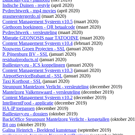
Indische Duinen - restyle
(april 2020)
Pvdrechtwerk - mp4 movies
(april 2020)
grasmeestergerdo.nl
(maart 2020)
Content Management Systeem v10.5
(maart 2020)
Giethoorn boekingen - QR betaalcode
(maart 2020)
Pvdrechtwerk - versleuteling
(maart 2020)
Migratie GEONOSIS naar TATOOINE
(maart 2020)
Content Management Systeem v10.4
(februari 2020)
Nouwens Groen Projecten - SSL
(januari 2020)
P. Pijnenburg BV - SSL
(januari 2020)
residualproducts.nl
(januari 2020)
Baillestavy.eu - ICS koppelingen
(januari 2020)
Content Management Systeem v10.3
(januari 2020)
AirportServiceBrabant.nl - SSL
(januari 2020)
Taxi Korthout - SSL
(januari 2020)
Steunpunt Mantelzorg Verlicht - versleuteling
(december 2019)
Mantelzorg Valkenswaard - versleuteling
(december 2019)
Content Management Systeem v10.2
(december 2019)
IntelligentFood - applicatie
(december 2019)
HA-IP toepassen
(december 2019)
Baillestavy.eu - dossiers
(oktober 2019)
BackOffice Steunpunt Mantelzorg Verlicht - kengetallen
(oktober 201
Bij ons
(oktober 2019)
Galina Heinrich - Beeldend kunstenaar
(september 2019)