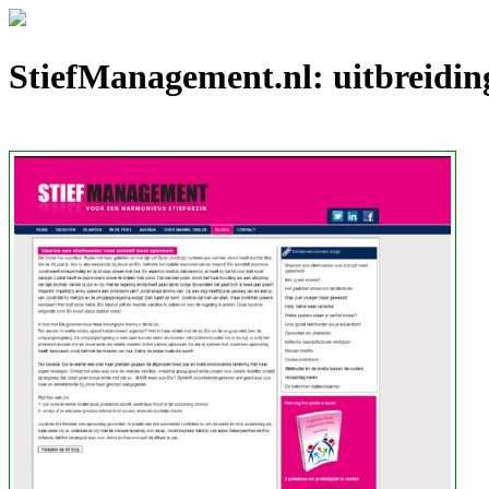
StiefManagement.nl: uitbreidin