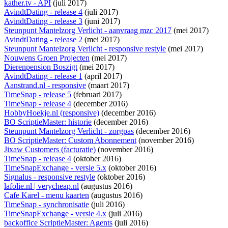
kather.tv - API
(juli 2017)
AvindtDating - release 4
(juli 2017)
AvindtDating - release 3
(juni 2017)
Steunpunt Mantelzorg Verlicht - aanvraag mzc 2017
(mei 2017)
AvindtDating - release 2
(mei 2017)
Steunpunt Mantelzorg Verlicht - responsive restyle
(mei 2017)
Nouwens Groen Projecten
(mei 2017)
Dierenpension Boszigt
(mei 2017)
AvindtDating - release 1
(april 2017)
Aanstrand.nl - responsive
(maart 2017)
TimeSnap - release 5
(februari 2017)
TimeSnap - release 4
(december 2016)
HobbyHoekje.nl (responsive)
(december 2016)
BO ScriptieMaster: historie
(december 2016)
Steunpunt Mantelzorg Verlicht - zorgpas
(december 2016)
BO ScriptieMaster: Custom Abonnement
(november 2016)
Jixaw Customers (facturatie)
(november 2016)
TimeSnap - release 4
(oktober 2016)
TimeSnapExchange - versie 5.x
(oktober 2016)
Signalus - responsive restyle
(oktober 2016)
lafolie.nl | verycheap.nl
(augustus 2016)
Cafe Karel - menu kaarten
(augustus 2016)
TimeSnap - synchronisatie
(juli 2016)
TimeSnapExchange - versie 4.x
(juli 2016)
backoffice ScriptieMaster: Agents
(juli 2016)