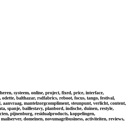
heren,
systeem,
online,
project,
fixed,
price,
interface,
,
odette,
balthazar,
rsdfabrics,
reboot,
focus,
tango,
festival,
,
aanvraag,
mantelzorgcompliment,
steunpunt,
verlicht,
content,
nta,
spanje,
baillestavy,
planbord,
indische,
duinen,
restyle,
cten,
pijnenburg,
residualproducts,
koppelingen,
mailserver,
domeinen,
novumagribusiness,
activiteiten,
reviews,