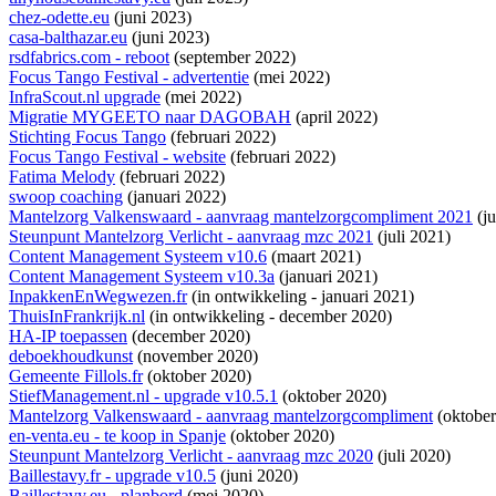
chez-odette.eu
(juni 2023)
casa-balthazar.eu
(juni 2023)
rsdfabrics.com - reboot
(september 2022)
Focus Tango Festival - advertentie
(mei 2022)
InfraScout.nl upgrade
(mei 2022)
Migratie MYGEETO naar DAGOBAH
(april 2022)
Stichting Focus Tango
(februari 2022)
Focus Tango Festival - website
(februari 2022)
Fatima Melody
(februari 2022)
swoop coaching
(januari 2022)
Mantelzorg Valkenswaard - aanvraag mantelzorgcompliment 2021
(ju
Steunpunt Mantelzorg Verlicht - aanvraag mzc 2021
(juli 2021)
Content Management Systeem v10.6
(maart 2021)
Content Management Systeem v10.3a
(januari 2021)
InpakkenEnWegwezen.fr
(
in ontwikkeling
- januari 2021)
ThuisInFrankrijk.nl
(
in ontwikkeling
- december 2020)
HA-IP toepassen
(december 2020)
deboekhoudkunst
(november 2020)
Gemeente Fillols.fr
(oktober 2020)
StiefManagement.nl - upgrade v10.5.1
(oktober 2020)
Mantelzorg Valkenswaard - aanvraag mantelzorgcompliment
(oktober
en-venta.eu - te koop in Spanje
(oktober 2020)
Steunpunt Mantelzorg Verlicht - aanvraag mzc 2020
(juli 2020)
Baillestavy.fr - upgrade v10.5
(juni 2020)
Baillestavy.eu - planbord
(mei 2020)