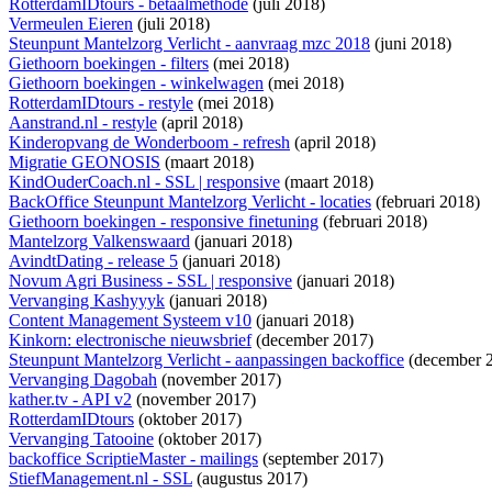
RotterdamIDtours - betaalmethode
(juli 2018)
Vermeulen Eieren
(juli 2018)
Steunpunt Mantelzorg Verlicht - aanvraag mzc 2018
(juni 2018)
Giethoorn boekingen - filters
(mei 2018)
Giethoorn boekingen - winkelwagen
(mei 2018)
RotterdamIDtours - restyle
(mei 2018)
Aanstrand.nl - restyle
(april 2018)
Kinderopvang de Wonderboom - refresh
(april 2018)
Migratie GEONOSIS
(maart 2018)
KindOuderCoach.nl - SSL | responsive
(maart 2018)
BackOffice Steunpunt Mantelzorg Verlicht - locaties
(februari 2018)
Giethoorn boekingen - responsive finetuning
(februari 2018)
Mantelzorg Valkenswaard
(januari 2018)
AvindtDating - release 5
(januari 2018)
Novum Agri Business - SSL | responsive
(januari 2018)
Vervanging Kashyyyk
(januari 2018)
Content Management Systeem v10
(januari 2018)
Kinkorn: electronische nieuwsbrief
(december 2017)
Steunpunt Mantelzorg Verlicht - aanpassingen backoffice
(december 
Vervanging Dagobah
(november 2017)
kather.tv - API v2
(november 2017)
RotterdamIDtours
(oktober 2017)
Vervanging Tatooine
(oktober 2017)
backoffice ScriptieMaster - mailings
(september 2017)
StiefManagement.nl - SSL
(augustus 2017)