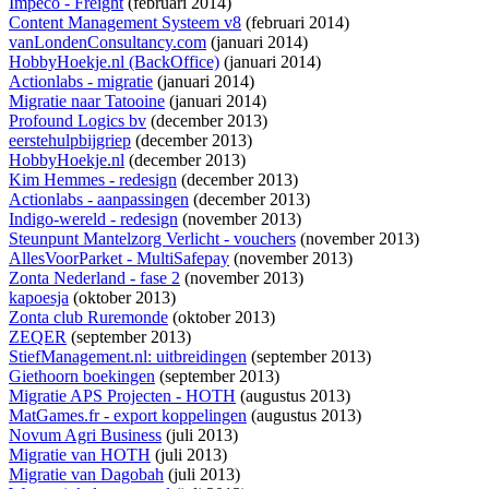
Impeco - Freight
(februari 2014)
Content Management Systeem v8
(februari 2014)
vanLondenConsultancy.com
(januari 2014)
HobbyHoekje.nl (BackOffice)
(januari 2014)
Actionlabs - migratie
(januari 2014)
Migratie naar Tatooine
(januari 2014)
Profound Logics bv
(december 2013)
eerstehulpbijgriep
(december 2013)
HobbyHoekje.nl
(december 2013)
Kim Hemmes - redesign
(december 2013)
Actionlabs - aanpassingen
(december 2013)
Indigo-wereld - redesign
(november 2013)
Steunpunt Mantelzorg Verlicht - vouchers
(november 2013)
AllesVoorParket - MultiSafepay
(november 2013)
Zonta Nederland - fase 2
(november 2013)
kapoesja
(oktober 2013)
Zonta club Ruremonde
(oktober 2013)
ZEQER
(september 2013)
StiefManagement.nl: uitbreidingen
(september 2013)
Giethoorn boekingen
(september 2013)
Migratie APS Projecten - HOTH
(augustus 2013)
MatGames.fr - export koppelingen
(augustus 2013)
Novum Agri Business
(juli 2013)
Migratie van HOTH
(juli 2013)
Migratie van Dagobah
(juli 2013)