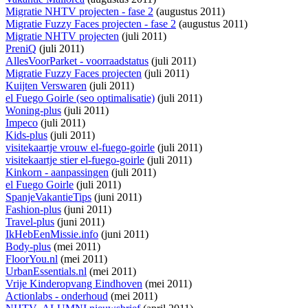
Migratie NHTV projecten - fase 2
(augustus 2011)
Migratie Fuzzy Faces projecten - fase 2
(augustus 2011)
Migratie NHTV projecten
(juli 2011)
PreniQ
(juli 2011)
AllesVoorParket - voorraadstatus
(juli 2011)
Migratie Fuzzy Faces projecten
(juli 2011)
Kuijten Verswaren
(juli 2011)
el Fuego Goirle (seo optimalisatie)
(juli 2011)
Woning-plus
(juli 2011)
Impeco
(juli 2011)
Kids-plus
(juli 2011)
visitekaartje vrouw el-fuego-goirle
(juli 2011)
visitekaartje stier el-fuego-goirle
(juli 2011)
Kinkorn - aanpassingen
(juli 2011)
el Fuego Goirle
(juli 2011)
SpanjeVakantieTips
(juni 2011)
Fashion-plus
(juni 2011)
Travel-plus
(juni 2011)
IkHebEenMissie.info
(juni 2011)
Body-plus
(mei 2011)
FloorYou.nl
(mei 2011)
UrbanEssentials.nl
(mei 2011)
Vrije Kinderopvang Eindhoven
(mei 2011)
Actionlabs - onderhoud
(mei 2011)