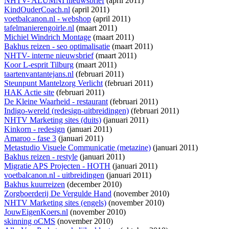
NHTV- ALUMNI nieuwsbrief
(april 2011)
KindOuderCoach.nl
(april 2011)
voetbalcanon.nl - webshop
(april 2011)
tafelmanierengoirle.nl
(maart 2011)
Michiel Windrich Montage
(maart 2011)
Bakhus reizen - seo optimalisatie
(maart 2011)
NHTV- interne nieuwsbrief
(maart 2011)
Koor L-esprit Tilburg
(maart 2011)
taartenvantantejans.nl
(februari 2011)
Steunpunt Mantelzorg Verlicht
(februari 2011)
HAK Actie site
(februari 2011)
De Kleine Waarheid - restaurant
(februari 2011)
Indigo-wereld (redesign-uitbreidingen)
(februari 2011)
NHTV Marketing sites (duits)
(januari 2011)
Kinkorn - redesign
(januari 2011)
Amaroo - fase 3
(januari 2011)
Metastudio Visuele Communicatie (metazine)
(januari 2011)
Bakhus reizen - restyle
(januari 2011)
Migratie APS Projecten - HOTH
(januari 2011)
voetbalcanon.nl - uitbreidingen
(januari 2011)
Bakhus kuurreizen
(december 2010)
Zorgboerderij De Vergulde Hand
(november 2010)
NHTV Marketing sites (engels)
(november 2010)
JouwEigenKoers.nl
(november 2010)
skinning oCMS
(november 2010)