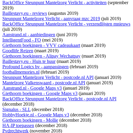
BackOffice Steunpunt Mantelzorg Verlicht - activiteiten
(september
2019)
Baillestavy.eu - reviews
(augustus 2019)
Steunpunt Mantelzorg Verlicht - aanvraag mzc 2019
(juli 2019)
BackOffice Steunpunt Mantelzorg Verlicht - verzendlijsten mnieuws
(juli 2019)
Aanstrand.nl - aanbiedingen
(juni 2019)
IntelligentFood - FO
(mei 2019)
Giethoorn boekingen - VVV cadeaukaart
(maart 2019)
Goodlife Reizen
(maart 2019)
Giethoorn boekingen - Alipay Wechatpay
(maart 2019)
Baillestavy.eu - Huis te huur
(maart 2019)
Profound Logics bv - aanpassingen
(februari 2019)
footballmemories.nl
(februari 2019)
Steunpunt Mantelzorg Verlicht - postcode.nl API
(januari 2019)
Mantelzorg Valkenswaard - postcode.nl API
(januari 2019)
Aanstrand.nl - Google Maps v3
(januari 2019)
Giethoorn boekingen - Google Maps v3
(januari 2019)
BackOffice Steunpunt Mantelzorg Verlicht - postcode.nl API
(december 2018)
Signalus - SLL
(december 2018)
HobbyHoekje.nl - Google Maps v3
(december 2018)
Giethoorn boekingen - Mollie
(december 2018)
HA-IP toepassen
(december 2018)
Pvdrechtwerk
(november 2018)