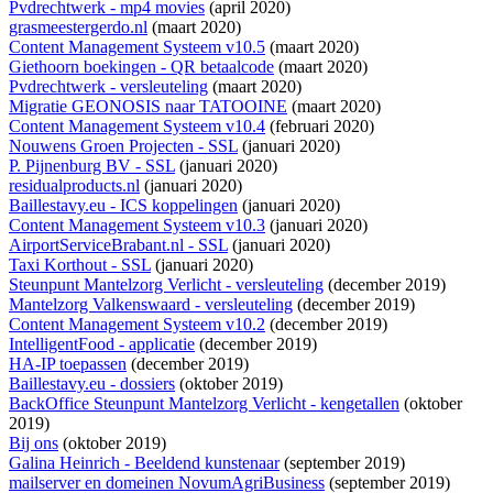
Pvdrechtwerk - mp4 movies
(april 2020)
grasmeestergerdo.nl
(maart 2020)
Content Management Systeem v10.5
(maart 2020)
Giethoorn boekingen - QR betaalcode
(maart 2020)
Pvdrechtwerk - versleuteling
(maart 2020)
Migratie GEONOSIS naar TATOOINE
(maart 2020)
Content Management Systeem v10.4
(februari 2020)
Nouwens Groen Projecten - SSL
(januari 2020)
P. Pijnenburg BV - SSL
(januari 2020)
residualproducts.nl
(januari 2020)
Baillestavy.eu - ICS koppelingen
(januari 2020)
Content Management Systeem v10.3
(januari 2020)
AirportServiceBrabant.nl - SSL
(januari 2020)
Taxi Korthout - SSL
(januari 2020)
Steunpunt Mantelzorg Verlicht - versleuteling
(december 2019)
Mantelzorg Valkenswaard - versleuteling
(december 2019)
Content Management Systeem v10.2
(december 2019)
IntelligentFood - applicatie
(december 2019)
HA-IP toepassen
(december 2019)
Baillestavy.eu - dossiers
(oktober 2019)
BackOffice Steunpunt Mantelzorg Verlicht - kengetallen
(oktober
2019)
Bij ons
(oktober 2019)
Galina Heinrich - Beeldend kunstenaar
(september 2019)
mailserver en domeinen NovumAgriBusiness
(september 2019)