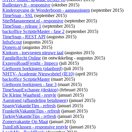
Baillestavy.fr - responsive
(oktober 2015)
Kinderopvang de Wonderboom - aanpassingen
(september 2015)
TimeSnap - SSL
(september 2015)
StiefManagement.nl - responsive
(september 2015)
TimeSnap - release 1
(september 2015)
backoffice ScriptieMaster - fase 2
(september 2015)
TimeSnap - REST API
(augustus 2015)
InfraScout
(augustus 2015)
Donero.nl
(augustus 2015)
Kinkorn - toevoegen nieuwe taal
(augustus 2015)
FamilieRecht Online
(
in ontwikkeling
- augustus 2015)
ExpressRoadFreight - Impeco
(juli 2015)
Giethoorn boekingen (planbord)
(juli 2015)
NHTV- Academie Nieuwsbrief (IE10)
(april 2015)
backoffice ScriptieMaster
(maart 2015)
Giethoorn boekingen - fase 3
(maart 2015)
TimeSnapExchange (desktop)
(februari 2015)
De Kleine Waarheid - restyle
(januari 2015)
Aanstrand (afhandeling betalingen)
(januari 2015)
SpanjeVakantieTips - refresh
(januari 2015)
FrankrijkVakantieTips - refresh
(januari 2015)
TurkijeVakantieTips - refresh
(januari 2015)
Zomervakantie Op Maat
(januari 2015)
TuinEnKlussen - responsive restyle
(januari 2015)