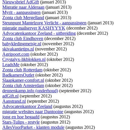
Nieuwsbrief AdGift
(januari 2013)
Migratie naar Alderaan
(januari 2013)
Myrit - aanpassingen
(januari 2013)
Zonta club Mergelland
(januari 2013)
Steunpunt Mantelzorg Verlicht - aanpassingen
(januari 2013)
migratie mailserver KASHYYYK
(december 2012)
Advocatenkantoor Zeeland - uitbreiding
(december 2012)
Zonta club Eindhoven
(december 2012)
babykledingmeisje.nl
(november 2012)
skivakantietips.nl
(november 2012)
Agripoort.com
(oktober 2012)
Crystalyx-likblokken.nl
(oktober 2012)
LeadsMe
(oktober 2012)
Zonta club Rotterdam
(oktober 2012)
BadkamersOutlet
(oktober 2012)
Slaapkamer-comfort.nl
(oktober 2012)
Zonta club Amsterdam
(oktober 2012)
dennenkamp.info (onderhoud)
(september 2012)
adGift.nl
(september 2012)
Aanstrand.nl
(september 2012)
Advocatenkantoor Zeeland
(augustus 2012)
migratie websites naar Dantooine
(augustus 2012)
jong en hoe begaafd
(augustus 2012)
Stars-Tulips - restyle
(augustus 2012)
AllesVoorParket - klanten module
(augustus 2012)