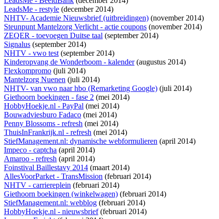
LeadsMe - BeeldBank
(december 2014)
LeadsMe - restyle
(december 2014)
NHTV- Academie Nieuwsbrief (uitbreidingen)
(november 2014)
Steunpunt Mantelzorg Verlicht - actie coupons
(november 2014)
ZEQER - toevoegen Duitse taal
(september 2014)
Signalus
(september 2014)
NHTV - vwo test
(september 2014)
Kinderopvang de Wonderboom - kalender
(augustus 2014)
Flexkompromo
(juli 2014)
Mantelzorg Nuenen
(juli 2014)
NHTV- van vwo naar hbo (Remarketing Google)
(juli 2014)
Giethoorn boekingen - fase 2
(mei 2014)
HobbyHoekje.nl - PayPal
(mei 2014)
Bouwadviesburo Fadaco
(mei 2014)
Penny Blossoms - refresh
(mei 2014)
ThuisInFrankrijk.nl - refresh
(mei 2014)
StiefManagement.nl: dynamische webformulieren
(april 2014)
Impeco - captcha
(april 2014)
Amaroo - refresh
(april 2014)
Foinstival Baillestavy 2014
(maart 2014)
AllesVoorParket - TransMission
(februari 2014)
NHTV - carriereplein
(februari 2014)
Giethoorn boekingen (winkelwagen)
(februari 2014)
StiefManagement.nl: webblog
(februari 2014)
HobbyHoekje.nl - nieuwsbrief
(februari 2014)