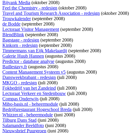
Bijvank Media
(oktober 2008)
Feel the Chemistry - redesign
(oktober 2008)
Travel and Tourism Research Association - redesign
(oktober 2008)
Trouwkalender
(september 2008)
de Bodde
(september 2008)
Lectoraat Visitor Management
(september 2008)
BlendBlink
(september 2008)
Bagstage - redesign
(september 2008)
Kinkorn - redesign
(september 2008)
Timmermans van Eijk Makelaardij
(september 2008)
Galerie Huub Hannen
(augustus 2008)
Predictor - database analyse
(augustus 2008)
Baillestavy.fr
(augustus 2008)
Content Management Systeem v5
(augustus 2008)
Dansweekbrabant - redesign
(juli 2008)
MKGO - redesign
(juli 2008)
Fokbedrijf van het Zandeind
(juli 2008)
Lectoraat Verkeer en Stedenbouw
(juli 2008)
Compas Onderwijs
(juli 2008)
Mibo-basis.nl - beheermodule
(juli 2008)
Bedrijfsrestaurant Hogeschool Breda
(juli 2008)
Whizzer.nl - beheermodule
(juni 2008)
Tilburg Dans Stad
(juni 2008)
Salamander Beeldfoto
(juni 2008)
Nieuwsbrief Puurgroen
(juni 2008)