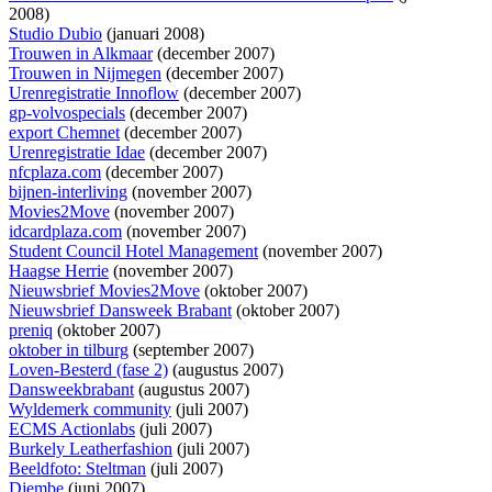
2008)
Studio Dubio
(januari 2008)
Trouwen in Alkmaar
(december 2007)
Trouwen in Nijmegen
(december 2007)
Urenregistratie Innoflow
(december 2007)
gp-volvospecials
(december 2007)
export Chemnet
(december 2007)
Urenregistratie Idae
(december 2007)
nfcplaza.com
(december 2007)
bijnen-interliving
(november 2007)
Movies2Move
(november 2007)
idcardplaza.com
(november 2007)
Student Council Hotel Management
(november 2007)
Haagse Herrie
(november 2007)
Nieuwsbrief Movies2Move
(oktober 2007)
Nieuwsbrief Dansweek Brabant
(oktober 2007)
preniq
(oktober 2007)
oktober in tilburg
(september 2007)
Loven-Besterd (fase 2)
(augustus 2007)
Dansweekbrabant
(augustus 2007)
Wyldemerk community
(juli 2007)
ECMS Actionlabs
(juli 2007)
Burkely Leatherfashion
(juli 2007)
Beeldfoto: Steltman
(juli 2007)
Djembe
(juni 2007)