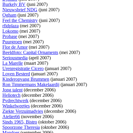
Burkely BV
(juni 2007)
Nieuwsbrief NDG
(juni 2007)
Ogham
(juni 2007)
Feel the Chemistry
(juni 2007)
rfidplaza
(mei 2007)
Lokomo
(mei 2007)
Probase
(mei 2007)
Puurgroen
(mei 2007)
Flor de Amor
(mei 2007)
Beeldfoto: Capital Ornaments
(mei 2007)
Seriousmedia
(april 2007)
La Marelle
(maart 2007)
Urenregistratie Cicero
(januari 2007)
Loven Besterd
(januari 2007)
Kinderopvang Brummen
(januari 2007)
Ron Timmermans Makelaardij
(januari 2007)
Jong talent
(december 2006)
Heliotech
(december 2006)
Pvdrechtwerk
(december 2006)
Winkelweetjes
(december 2006)
Ziekte Verzuimadvies
(december 2006)
Atelier66
(november 2006)
Sinds 1965, Bistro
(oktober 2006)
Spoorzone Theresia
(oktober 2006)
Mandoer
(september 2006)