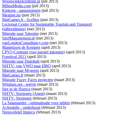
Woonwinkelcentrum.nl
(juli 2013)
MdinaMedia.com
(juli 2013)
Kinkorn - aanpassingen
(juli 2013)
Meating.nu
(juni 2013)
MatGames.fr - Scellius
(juni 2013)
Lectoraat Centre for Sustainable Tourism and Transport
(uitbreidingen)
(mei 2013)
Migratie naar Tatooine
(mei 2013)
StiefManagement.nl
(mei 2013)
vanLondenConsultancy.com
(mei 2013)
Mantelzorg de Kempen
(april 2013)
CPVI (Centrum voor passief inkomen)
(april 2013)
Fonstival 2013
(april 2013)
Migratie naar Dagobah
(april 2013)
NHTV- van VWO naar HBO
(april 2013)
Migratie naar Mygeeto
(april 2013)
MatGames.fr
(maart 2013)
Migratie Fuzzy Faces projecten
(maart 2013)
Wijnhuis.net - restyle
(maart 2013)
Ster in de Horeca
(maart 2013)
NHTV- Storingen (Agent)
(maart 2013)
NHTV- Storingen
(februari 2013)
La Salamandre - optimalisatie voor tablets
(februari 2013)
Actionlabs - onderhoud
(februari 2013)
Nieuwsbrief Impeco
(februari 2013)