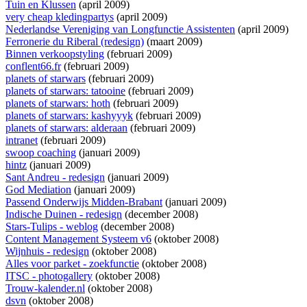
Tuin en Klussen
(april 2009)
very cheap kledingpartys
(april 2009)
Nederlandse Vereniging van Longfunctie Assistenten
(april 2009)
Ferronerie du Riberal (redesign)
(maart 2009)
Binnen verkoopstyling
(februari 2009)
conflent66.fr
(februari 2009)
planets of starwars
(februari 2009)
planets of starwars: tatooine
(februari 2009)
planets of starwars: hoth
(februari 2009)
planets of starwars: kashyyyk
(februari 2009)
planets of starwars: alderaan
(februari 2009)
intranet
(februari 2009)
swoop coaching
(januari 2009)
hintz
(januari 2009)
Sant Andreu - redesign
(januari 2009)
God Mediation
(januari 2009)
Passend Onderwijs Midden-Brabant
(januari 2009)
Indische Duinen - redesign
(december 2008)
Stars-Tulips - weblog
(december 2008)
Content Management Systeem v6
(oktober 2008)
Wijnhuis - redesign
(oktober 2008)
Alles voor parket - zoekfunctie
(oktober 2008)
ITSC - photogallery
(oktober 2008)
Trouw-kalender.nl
(oktober 2008)
dsvn
(oktober 2008)