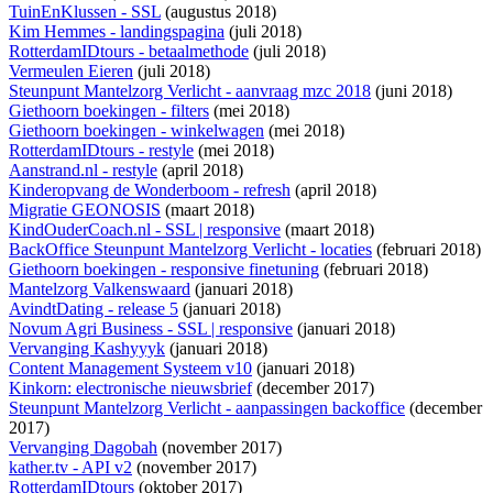
TuinEnKlussen - SSL
(augustus 2018)
Kim Hemmes - landingspagina
(juli 2018)
RotterdamIDtours - betaalmethode
(juli 2018)
Vermeulen Eieren
(juli 2018)
Steunpunt Mantelzorg Verlicht - aanvraag mzc 2018
(juni 2018)
Giethoorn boekingen - filters
(mei 2018)
Giethoorn boekingen - winkelwagen
(mei 2018)
RotterdamIDtours - restyle
(mei 2018)
Aanstrand.nl - restyle
(april 2018)
Kinderopvang de Wonderboom - refresh
(april 2018)
Migratie GEONOSIS
(maart 2018)
KindOuderCoach.nl - SSL | responsive
(maart 2018)
BackOffice Steunpunt Mantelzorg Verlicht - locaties
(februari 2018)
Giethoorn boekingen - responsive finetuning
(februari 2018)
Mantelzorg Valkenswaard
(januari 2018)
AvindtDating - release 5
(januari 2018)
Novum Agri Business - SSL | responsive
(januari 2018)
Vervanging Kashyyyk
(januari 2018)
Content Management Systeem v10
(januari 2018)
Kinkorn: electronische nieuwsbrief
(december 2017)
Steunpunt Mantelzorg Verlicht - aanpassingen backoffice
(december
2017)
Vervanging Dagobah
(november 2017)
kather.tv - API v2
(november 2017)
RotterdamIDtours
(oktober 2017)