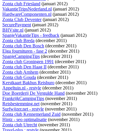
Zonta club Friesland
(januari 2012)
VakantieTripsNederland.nl
(januari 2012)
HardwareComponenten.nl
(januari 2012)
Zonta Club Deventer
(januari 2012)
SecurePayment
(januari 2012)
BHVsite.nl
(januari 2012)
SpanjeVakantieTips - feedback
(januari 2012)
Zonta club Breda
(december 2011)
Zonta club Den Bosch
(december 2011)
Elga fournituren - fase 2
(december 2011)
SpanjeCampingTips
(december 2011)
Zonta club Groningen 1991
(december 2011)
Zonta club Den Haag II
(december 2011)
Zonta club Arnhem
(december 2011)
Zonta club Gouda
(december 2011)
Kerstkaart Bakhus Reisburo
(december 2011)
Appeltuin.nl - restyle
(december 2011)
Doe Boerderij De Vergulde Hand
(november 2011)
FrankrijkCampingTips
(november 2011)
Reisbestemming.net
(november 2011)
Surfwijzer.net - restyle
(november 2011)
Zonta club Kennemerland Zuid
(november 2011)
Hintz - seo optimalisatie
(november 2011)
Zonta club Utrecht
(november 2011)
Travel-plus : restyle
(november 2011)