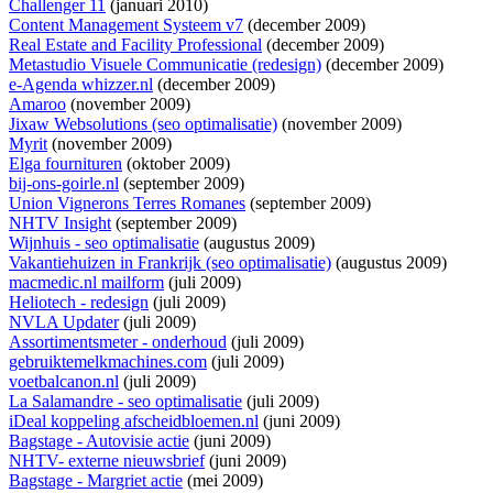
Challenger 11
(januari 2010)
Content Management Systeem v7
(december 2009)
Real Estate and Facility Professional
(december 2009)
Metastudio Visuele Communicatie (redesign)
(december 2009)
e-Agenda whizzer.nl
(december 2009)
Amaroo
(november 2009)
Jixaw Websolutions (seo optimalisatie)
(november 2009)
Myrit
(november 2009)
Elga fournituren
(oktober 2009)
bij-ons-goirle.nl
(september 2009)
Union Vignerons Terres Romanes
(september 2009)
NHTV Insight
(september 2009)
Wijnhuis - seo optimalisatie
(augustus 2009)
Vakantiehuizen in Frankrijk (seo optimalisatie)
(augustus 2009)
macmedic.nl mailform
(juli 2009)
Heliotech - redesign
(juli 2009)
NVLA Updater
(juli 2009)
Assortimentsmeter - onderhoud
(juli 2009)
gebruiktemelkmachines.com
(juli 2009)
voetbalcanon.nl
(juli 2009)
La Salamandre - seo optimalisatie
(juli 2009)
iDeal koppeling afscheidbloemen.nl
(juni 2009)
Bagstage - Autovisie actie
(juni 2009)
NHTV- externe nieuwsbrief
(juni 2009)
Bagstage - Margriet actie
(mei 2009)