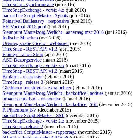
TimeSnap - synchronisatie
(juli 2016)
TimeSnapExchange - versie 4.x
(juli 2016)
backoffice ScriptieMaster: Agents
(juli 2016)
Foinstival Baillestavy - responsive
(juni 2016)
EK Voetbal 2016 pool
(juni 2016)
Steunpunt Mantelzorg Verlicht - aanvraag mzc 2016
(juni 2016)
Indische Muschen
(mei 2016)
Urenregistratie Cicero - webbased
(mei 2016)
TimeSnap - REST API v1.3
(april 2016)
Frankys Tattoo Shop
(april 2016)
ASD Bezorgservice
(maart 2016)
TimeSnapExchange - versie 3.x
(maart 2016)
TimeSnap - REST API v1.2
(maart 2016)
Kinkorn - responsive
(februari 2016)
TimeSnap - release 3
(februari 2016)
Giethoorn boekingen - extra beheer
(februari 2016)
Steunpunt Mantelzorg Verlicht - backoffice | notities
(januari 2016)
urbanessentials.nl - responsive
(januari 2016)
Steunpunt Mantelzorg Verlicht - backoffice | SSL
(december 2015)
P. Pijnenburg BV
(december 2015)
backoffice ScriptieMaster - SSL
(december 2015)
TimeSnapExchange - versie 2.x
(november 2015)
TimeSnap - release 2
(november 2015)
backoffice ScriptieMaster - rapportage
(november 2015)
NTHV online: upgrade oCMS v8
(oktober 2015)