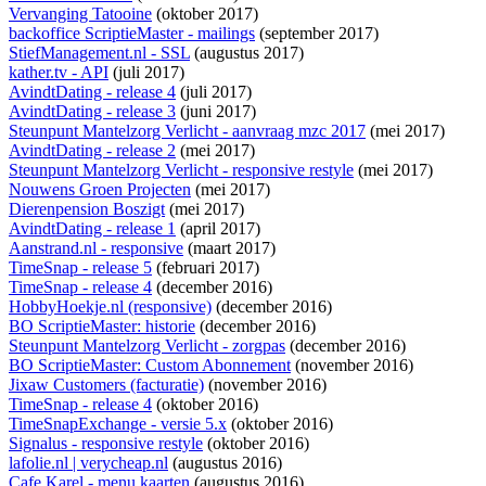
Vervanging Tatooine
(oktober 2017)
backoffice ScriptieMaster - mailings
(september 2017)
StiefManagement.nl - SSL
(augustus 2017)
kather.tv - API
(juli 2017)
AvindtDating - release 4
(juli 2017)
AvindtDating - release 3
(juni 2017)
Steunpunt Mantelzorg Verlicht - aanvraag mzc 2017
(mei 2017)
AvindtDating - release 2
(mei 2017)
Steunpunt Mantelzorg Verlicht - responsive restyle
(mei 2017)
Nouwens Groen Projecten
(mei 2017)
Dierenpension Boszigt
(mei 2017)
AvindtDating - release 1
(april 2017)
Aanstrand.nl - responsive
(maart 2017)
TimeSnap - release 5
(februari 2017)
TimeSnap - release 4
(december 2016)
HobbyHoekje.nl (responsive)
(december 2016)
BO ScriptieMaster: historie
(december 2016)
Steunpunt Mantelzorg Verlicht - zorgpas
(december 2016)
BO ScriptieMaster: Custom Abonnement
(november 2016)
Jixaw Customers (facturatie)
(november 2016)
TimeSnap - release 4
(oktober 2016)
TimeSnapExchange - versie 5.x
(oktober 2016)
Signalus - responsive restyle
(oktober 2016)
lafolie.nl | verycheap.nl
(augustus 2016)
Cafe Karel - menu kaarten
(augustus 2016)