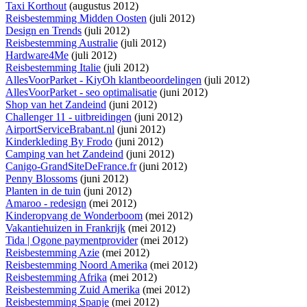
Taxi Korthout
(augustus 2012)
Reisbestemming Midden Oosten
(juli 2012)
Design en Trends
(juli 2012)
Reisbestemming Australie
(juli 2012)
Hardware4Me
(juli 2012)
Reisbestemming Italie
(juli 2012)
AllesVoorParket - KiyOh klantbeoordelingen
(juli 2012)
AllesVoorParket - seo optimalisatie
(juni 2012)
Shop van het Zandeind
(juni 2012)
Challenger 11 - uitbreidingen
(juni 2012)
AirportServiceBrabant.nl
(juni 2012)
Kinderkleding By Frodo
(juni 2012)
Camping van het Zandeind
(juni 2012)
Canigo-GrandSiteDeFrance.fr
(juni 2012)
Penny Blossoms
(juni 2012)
Planten in de tuin
(juni 2012)
Amaroo - redesign
(mei 2012)
Kinderopvang de Wonderboom
(mei 2012)
Vakantiehuizen in Frankrijk
(mei 2012)
Tida | Ogone paymentprovider
(mei 2012)
Reisbestemming Azie
(mei 2012)
Reisbestemming Noord Amerika
(mei 2012)
Reisbestemming Afrika
(mei 2012)
Reisbestemming Zuid Amerika
(mei 2012)
Reisbestemming Spanje
(mei 2012)