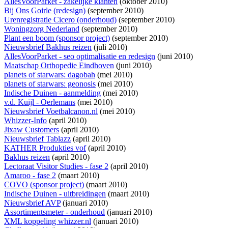
AllesVoorParket - zakelijke klanten
(oktober 2010)
Bij Ons Goirle (redesign)
(september 2010)
Urenregistratie Cicero (onderhoud)
(september 2010)
Woningzorg Nederland
(september 2010)
Plant een boom (sponsor project)
(september 2010)
Nieuwsbrief Bakhus reizen
(juli 2010)
AllesVoorParket - seo optimalisatie en redesign
(juni 2010)
Maatschap Orthopedie Eindhoven
(juni 2010)
planets of starwars: dagobah
(mei 2010)
planets of starwars: geonosis
(mei 2010)
Indische Duinen - aanmelding
(mei 2010)
v.d. Kuijl - Oerlemans
(mei 2010)
Nieuwsbrief Voetbalcanon.nl
(mei 2010)
Whizzer-Info
(april 2010)
Jixaw Customers
(april 2010)
Nieuwsbrief Tablazz
(april 2010)
KATHER Produkties vof
(april 2010)
Bakhus reizen
(april 2010)
Lectoraat Visitor Studies - fase 2
(april 2010)
Amaroo - fase 2
(maart 2010)
COVO (sponsor project)
(maart 2010)
Indische Duinen - uitbreidingen
(maart 2010)
Nieuwsbrief AVP
(januari 2010)
Assortimentsmeter - onderhoud
(januari 2010)
XML koppeling whizzer.nl
(januari 2010)