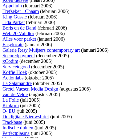
Koen delaere
(maart 2006)
Appeltuin
(februari 2006)
Trefzeker - Chaam
(februari 2006)
King Gussie
(februari 2006)
Tida Parket
(februari 2006)
Boris en de Band
(februari 2006)
Web 20 Validtor
(februari 2006)
Alles voor parket
(januari 2006)
Easylocate
(januari 2006)
Galerie Resy Muijsers contemporary art
(januari 2006)
Securedpayment
(december 2005)
xCodim
(december 2005)
Servicetegoed
(december 2005)
Koffie Hoek
(oktober 2005)
Actionlabs
(oktober 2005)
La Salamandre
(oktober 2005)
Gretel Vaesen Media Design
(augustus 2005)
van de Velde
(augustus 2005)
La Folie
(juli 2005)
Kinkorn
(juli 2005)
Q4EU
(juli 2005)
De digitale Nieuwsbrief
(juni 2005)
Trackbase
(juni 2005)
Indische duinen
(juni 2005)
Perfectplasma
(juni 2005)