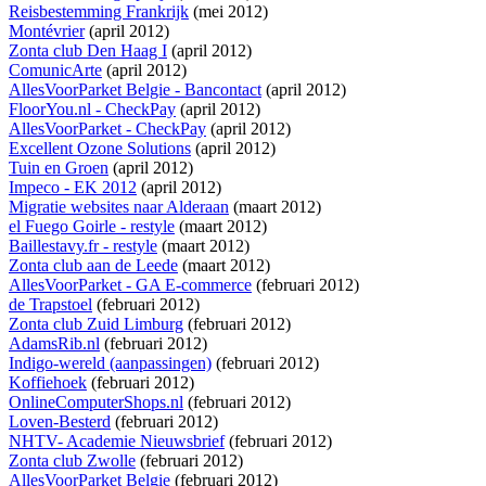
Reisbestemming Frankrijk
(mei 2012)
Montévrier
(april 2012)
Zonta club Den Haag I
(april 2012)
ComunicArte
(april 2012)
AllesVoorParket Belgie - Bancontact
(april 2012)
FloorYou.nl - CheckPay
(april 2012)
AllesVoorParket - CheckPay
(april 2012)
Excellent Ozone Solutions
(april 2012)
Tuin en Groen
(april 2012)
Impeco - EK 2012
(april 2012)
Migratie websites naar Alderaan
(maart 2012)
el Fuego Goirle - restyle
(maart 2012)
Baillestavy.fr - restyle
(maart 2012)
Zonta club aan de Leede
(maart 2012)
AllesVoorParket - GA E-commerce
(februari 2012)
de Trapstoel
(februari 2012)
Zonta club Zuid Limburg
(februari 2012)
AdamsRib.nl
(februari 2012)
Indigo-wereld (aanpassingen)
(februari 2012)
Koffiehoek
(februari 2012)
OnlineComputerShops.nl
(februari 2012)
Loven-Besterd
(februari 2012)
NHTV- Academie Nieuwsbrief
(februari 2012)
Zonta club Zwolle
(februari 2012)
AllesVoorParket Belgie
(februari 2012)