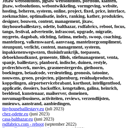
Jixaw websolutions,
jigsaw websolutions,
portfolio,
klanten,
jixaw,
websolutions,
webontwikkeling,
vormgeving,
website,
hosting,
beheren,
systeem,
online,
project,
fixed,
price,
interface,
zoekmachine,
optimalisatie,
index,
ranking,
kather,
produkties,
designer,
bouwen,
content,
management,
jixaw,
tinyhousebaillestavy,
odette,
balthazar,
rsdfabrics,
reboot,
focus,
tango,
festival,
advertentie,
infrascout,
upgrade,
migratie,
mygeeto,
dagobah,
stichting,
fatima,
melody,
swoop,
coaching,
mantelzorg,
valkenswaard,
aanvraag,
mantelzorgcompliment,
steunpunt,
verlicht,
content,
management,
systeem,
inpakkenenwegwezen,
thuisinfrankrijk,
toepassen,
deboekhoudkunst,
gemeente,
fillols,
stiefmanagement,
venta,
spanje,
baillestavy,
planbord,
indische,
duinen,
restyle,
pvdrechtwerk,
movies,
grasmeestergerdo,
giethoorn,
boekingen,
betaalcode,
versleuteling,
geonosis,
tatooine,
nouwens,
groen,
projecten,
pijnenburg,
residualproducts,
koppelingen,
airportservicebrabant,
korthout,
intelligentfood,
applicatie,
dossiers,
backoffice,
kengetallen,
galina,
heinrich,
beeldend,
kunstenaar,
mailserver,
domeinen,
novumagribusiness,
activiteiten,
reviews,
verzendlijsten,
mnieuws,
aanstrand,
aanbiedingen,
tinyhousebaillestavy.eu
(juli 2023)
chez-odette.eu
(juni 2023)
casa-balthazar.eu
(juni 2023)
rsdfabrics.com - reboot
(september 2022)