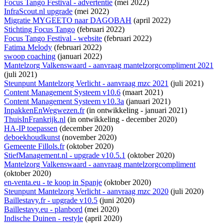
Focus Tango Festival - advertentie
(mei 2022)
InfraScout.nl upgrade
(mei 2022)
Migratie MYGEETO naar DAGOBAH
(april 2022)
Stichting Focus Tango
(februari 2022)
Focus Tango Festival - website
(februari 2022)
Fatima Melody
(februari 2022)
swoop coaching
(januari 2022)
Mantelzorg Valkenswaard - aanvraag mantelzorgcompliment 2021
(juli 2021)
Steunpunt Mantelzorg Verlicht - aanvraag mzc 2021
(juli 2021)
Content Management Systeem v10.6
(maart 2021)
Content Management Systeem v10.3a
(januari 2021)
InpakkenEnWegwezen.fr
(
in ontwikkeling
- januari 2021)
ThuisInFrankrijk.nl
(
in ontwikkeling
- december 2020)
HA-IP toepassen
(december 2020)
deboekhoudkunst
(november 2020)
Gemeente Fillols.fr
(oktober 2020)
StiefManagement.nl - upgrade v10.5.1
(oktober 2020)
Mantelzorg Valkenswaard - aanvraag mantelzorgcompliment
(oktober 2020)
en-venta.eu - te koop in Spanje
(oktober 2020)
Steunpunt Mantelzorg Verlicht - aanvraag mzc 2020
(juli 2020)
Baillestavy.fr - upgrade v10.5
(juni 2020)
Baillestavy.eu - planbord
(mei 2020)
Indische Duinen - restyle
(april 2020)