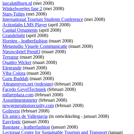
lascalatilburg.nl
(mei 2008)
Winkelweetjes fase 2
(mei 2008)
Stars-Tulips
(mei 2008)
International Tourism Students Conference
(mei 2008)
Actionlabs LMS Player
(april 2008)
Capital Ornaments
(april 2008)
Grandelight
(april 2008)
Horsten - leatherfashion
(maart 2008)
Metastudio Visuele Communicatie
(maart 2008)
Nieuwsbrief PreniQ
(maart 2008)
Terrapur
(maart 2008)
Quattro Wicker
(maart 2008)
Elegrande
(maart 2008)
Viba Colora
(maart 2008)
Guru Buddah
(maart 2008)
Attrapereves.net (redesign)
(februari 2008)
Facedo GevelTechniek
(februari 2008)
mifareplaza.com
(februari 2008)
Assortimentsmeter
(februari 2008)
newgenerationsecurity.com
(februari 2008)
GoInvest
(februari 2008)
Els amics de Vallestavia
(
in ontwikkeling
- januari 2008)
Easylogic
(januari 2008)
Bagstage - leatherfashion
(januari 2008)
Lectoraat Centre for Sustainable Tourism and Transport
(januari