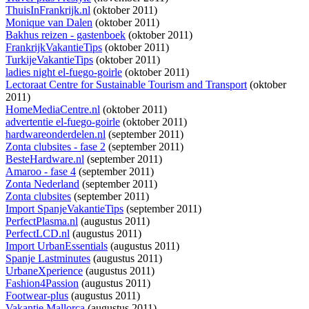
ThuisInFrankrijk.nl
(oktober 2011)
Monique van Dalen
(oktober 2011)
Bakhus reizen - gastenboek
(oktober 2011)
FrankrijkVakantieTips
(oktober 2011)
TurkijeVakantieTips
(oktober 2011)
ladies night el-fuego-goirle
(oktober 2011)
Lectoraat Centre for Sustainable Tourism and Transport
(oktober
2011)
HomeMediaCentre.nl
(oktober 2011)
advertentie el-fuego-goirle
(oktober 2011)
hardwareonderdelen.nl
(september 2011)
Zonta clubsites - fase 2
(september 2011)
BesteHardware.nl
(september 2011)
Amaroo - fase 4
(september 2011)
Zonta Nederland
(september 2011)
Zonta clubsites
(september 2011)
Import SpanjeVakantieTips
(september 2011)
PerfectPlasma.nl
(augustus 2011)
PerfectLCD.nl
(augustus 2011)
Import UrbanEssentials
(augustus 2011)
Spanje Lastminutes
(augustus 2011)
UrbaneXperience
(augustus 2011)
Fashion4Passion
(augustus 2011)
Footwear-plus
(augustus 2011)
Vakantie Mallorca
(augustus 2011)