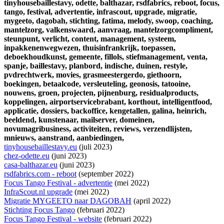
tinyhousebaillestavy,
odette,
balthazar,
rsdfabrics,
reboot,
focus,
tango,
festival,
advertentie,
infrascout,
upgrade,
migratie,
mygeeto,
dagobah,
stichting,
fatima,
melody,
swoop,
coaching,
mantelzorg,
valkenswaard,
aanvraag,
mantelzorgcompliment,
steunpunt,
verlicht,
content,
management,
systeem,
inpakkenenwegwezen,
thuisinfrankrijk,
toepassen,
deboekhoudkunst,
gemeente,
fillols,
stiefmanagement,
venta,
spanje,
baillestavy,
planbord,
indische,
duinen,
restyle,
pvdrechtwerk,
movies,
grasmeestergerdo,
giethoorn,
boekingen,
betaalcode,
versleuteling,
geonosis,
tatooine,
nouwens,
groen,
projecten,
pijnenburg,
residualproducts,
koppelingen,
airportservicebrabant,
korthout,
intelligentfood,
applicatie,
dossiers,
backoffice,
kengetallen,
galina,
heinrich,
beeldend,
kunstenaar,
mailserver,
domeinen,
novumagribusiness,
activiteiten,
reviews,
verzendlijsten,
mnieuws,
aanstrand,
aanbiedingen,
tinyhousebaillestavy.eu
(juli 2023)
chez-odette.eu
(juni 2023)
casa-balthazar.eu
(juni 2023)
rsdfabrics.com - reboot
(september 2022)
Focus Tango Festival - advertentie
(mei 2022)
InfraScout.nl upgrade
(mei 2022)
Migratie MYGEETO naar DAGOBAH
(april 2022)
Stichting Focus Tango
(februari 2022)
Focus Tango Festival - website
(februari 2022)