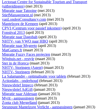
Lectoraat Centre for Sustainable Tourism and Transport
(uitbreidingen)
(mei 2013)
Migratie naar Tatooine
(mei 2013)
StiefManagement.nl
(mei 2013)
vanLondenConsultancy.com
(mei 2013)
Mantelzorg de Kempen
(april 2013)
CPVI (Centrum voor passief inkomen)
(april 2013)
Fonstival 2013
(april 2013)
Migratie naar Dagobah
(april 2013)
NHTV- van VWO naar HBO
(april 2013)
Migratie naar Mygeeto
(april 2013)
MatGames.fr
(maart 2013)
Migratie Fuzzy Faces projecten
(maart 2013)
Wijnhuis.net - restyle
(maart 2013)
Ster in de Horeca
(maart 2013)
NHTV- Storingen (Agent)
(maart 2013)
NHTV- Storingen
(februari 2013)
La Salamandre - optimalisatie voor tablets
(februari 2013)
Actionlabs - onderhoud
(februari 2013)
Nieuwsbrief Impeco
(februari 2013)
Nieuwsbrief AdGift
(januari 2013)
Migratie naar Alderaan
(januari 2013)
Myrit - aanpassingen
(januari 2013)
Zonta club Mergelland
(januari 2013)
Steunpunt Mantelzorg Verlicht - aanpassingen
(januari 2013)