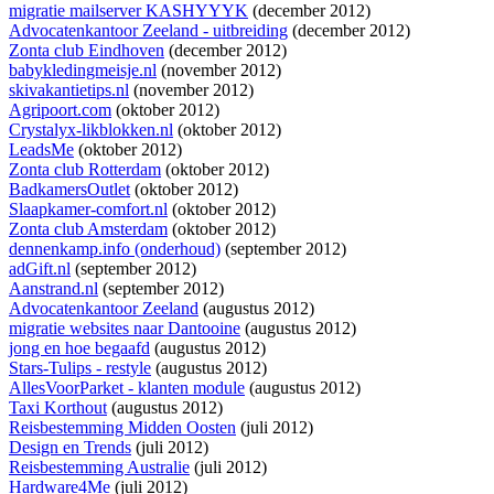
migratie mailserver KASHYYYK
(december 2012)
Advocatenkantoor Zeeland - uitbreiding
(december 2012)
Zonta club Eindhoven
(december 2012)
babykledingmeisje.nl
(november 2012)
skivakantietips.nl
(november 2012)
Agripoort.com
(oktober 2012)
Crystalyx-likblokken.nl
(oktober 2012)
LeadsMe
(oktober 2012)
Zonta club Rotterdam
(oktober 2012)
BadkamersOutlet
(oktober 2012)
Slaapkamer-comfort.nl
(oktober 2012)
Zonta club Amsterdam
(oktober 2012)
dennenkamp.info (onderhoud)
(september 2012)
adGift.nl
(september 2012)
Aanstrand.nl
(september 2012)
Advocatenkantoor Zeeland
(augustus 2012)
migratie websites naar Dantooine
(augustus 2012)
jong en hoe begaafd
(augustus 2012)
Stars-Tulips - restyle
(augustus 2012)
AllesVoorParket - klanten module
(augustus 2012)
Taxi Korthout
(augustus 2012)
Reisbestemming Midden Oosten
(juli 2012)
Design en Trends
(juli 2012)
Reisbestemming Australie
(juli 2012)
Hardware4Me
(juli 2012)