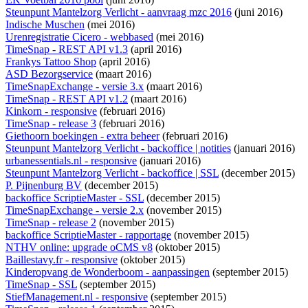
Steunpunt Mantelzorg Verlicht - aanvraag mzc 2016
(juni 2016)
Indische Muschen
(mei 2016)
Urenregistratie Cicero - webbased
(mei 2016)
TimeSnap - REST API v1.3
(april 2016)
Frankys Tattoo Shop
(april 2016)
ASD Bezorgservice
(maart 2016)
TimeSnapExchange - versie 3.x
(maart 2016)
TimeSnap - REST API v1.2
(maart 2016)
Kinkorn - responsive
(februari 2016)
TimeSnap - release 3
(februari 2016)
Giethoorn boekingen - extra beheer
(februari 2016)
Steunpunt Mantelzorg Verlicht - backoffice | notities
(januari 2016)
urbanessentials.nl - responsive
(januari 2016)
Steunpunt Mantelzorg Verlicht - backoffice | SSL
(december 2015)
P. Pijnenburg BV
(december 2015)
backoffice ScriptieMaster - SSL
(december 2015)
TimeSnapExchange - versie 2.x
(november 2015)
TimeSnap - release 2
(november 2015)
backoffice ScriptieMaster - rapportage
(november 2015)
NTHV online: upgrade oCMS v8
(oktober 2015)
Baillestavy.fr - responsive
(oktober 2015)
Kinderopvang de Wonderboom - aanpassingen
(september 2015)
TimeSnap - SSL
(september 2015)
StiefManagement.nl - responsive
(september 2015)