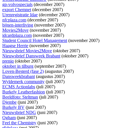
gp-volvospecials
(december 2007)
export Chemnet
(december 2007)
Urenregistratie Idae
(december 2007)
nfcplaza.com
(december 2007)
bijnen-interliving
(november 2007)
Movies2Move
(november 2007)
idcardplaza.com
(november 2007)
Student Council Hotel Management
(november 2007)
Haagse Herrie
(november 2007)
Nieuwsbrief Movies2Move
(oktober 2007)
Nieuwsbrief Dansweek Brabant
(oktober 2007)
preniq
(oktober 2007)
oktober in tilburg
(september 2007)
Loven-Besterd (fase 2)
(augustus 2007)
Dansweekbrabant
(augustus 2007)
Wyldemerk community
(juli 2007)
ECMS Actionlabs
(juli 2007)
Burkely Leatherfashion
(juli 2007)
Beeldfoto: Steltman
(juli 2007)
Djembe
(juni 2007)
Burkely BV
(juni 2007)
Nieuwsbrief NDG
(juni 2007)
Ogham
(juni 2007)
Feel the Chemistry
(juni 2007)
rfidplaza
(mei 2007)