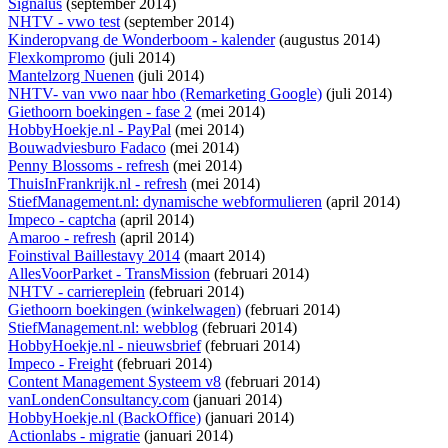
Signalus
(september 2014)
NHTV - vwo test
(september 2014)
Kinderopvang de Wonderboom - kalender
(augustus 2014)
Flexkompromo
(juli 2014)
Mantelzorg Nuenen
(juli 2014)
NHTV- van vwo naar hbo (Remarketing Google)
(juli 2014)
Giethoorn boekingen - fase 2
(mei 2014)
HobbyHoekje.nl - PayPal
(mei 2014)
Bouwadviesburo Fadaco
(mei 2014)
Penny Blossoms - refresh
(mei 2014)
ThuisInFrankrijk.nl - refresh
(mei 2014)
StiefManagement.nl: dynamische webformulieren
(april 2014)
Impeco - captcha
(april 2014)
Amaroo - refresh
(april 2014)
Foinstival Baillestavy 2014
(maart 2014)
AllesVoorParket - TransMission
(februari 2014)
NHTV - carriereplein
(februari 2014)
Giethoorn boekingen (winkelwagen)
(februari 2014)
StiefManagement.nl: webblog
(februari 2014)
HobbyHoekje.nl - nieuwsbrief
(februari 2014)
Impeco - Freight
(februari 2014)
Content Management Systeem v8
(februari 2014)
vanLondenConsultancy.com
(januari 2014)
HobbyHoekje.nl (BackOffice)
(januari 2014)
Actionlabs - migratie
(januari 2014)