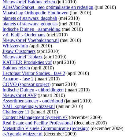
Nieuwsbrief Bakhus reizen
(juli 2010)
AllesVoorParket - seo optimalisatie en redesign
(juni 2010)
Maatschap Orthopedie Eindhoven
(juni 2010)
planets of starwars: dagobah
(mei 2010)
planets of starwars: geonosis
(mei 2010)
Indische Duinen - aanmelding
(mei 2010)
v.d. Kuijl - Oerlemans
(mei 2010)
Nieuwsbrief Voetbalcanon.nl
(mei 2010)
Whizzer-Info
(april 2010)
Jixaw Customers
(april 2010)
Nieuwsbrief Tablazz
(april 2010)
KATHER Produkties vof
(april 2010)
Bakhus reizen
(april 2010)
Lectoraat Visitor Studies - fase 2
(april 2010)
Amaroo - fase 2
(maart 2010)
COVO (sponsor project)
(maart 2010)
Indische Duinen - uitbreidingen
(maart 2010)
Nieuwsbrief AVP
(januari 2010)
Assortimentsmeter - onderhoud
(januari 2010)
XML koppeling whizzer.nl
(januari 2010)
Challenger 11
(januari 2010)
Content Management Systeem v7
(december 2009)
Real Estate and Facility Professional
(december 2009)
Metastudio Visuele Communicatie (redesign)
(december 2009)
e-Agenda whizzer.nl
(december 2009)