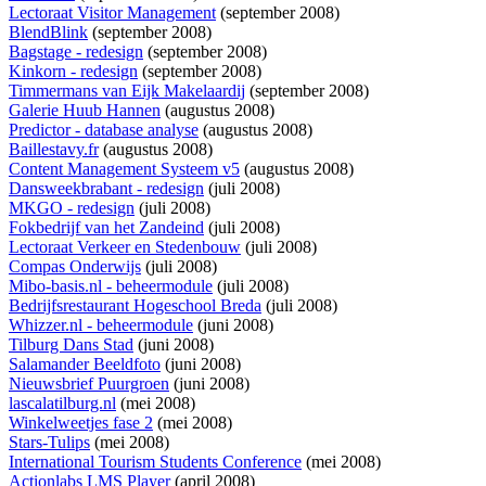
Lectoraat Visitor Management
(september 2008)
BlendBlink
(september 2008)
Bagstage - redesign
(september 2008)
Kinkorn - redesign
(september 2008)
Timmermans van Eijk Makelaardij
(september 2008)
Galerie Huub Hannen
(augustus 2008)
Predictor - database analyse
(augustus 2008)
Baillestavy.fr
(augustus 2008)
Content Management Systeem v5
(augustus 2008)
Dansweekbrabant - redesign
(juli 2008)
MKGO - redesign
(juli 2008)
Fokbedrijf van het Zandeind
(juli 2008)
Lectoraat Verkeer en Stedenbouw
(juli 2008)
Compas Onderwijs
(juli 2008)
Mibo-basis.nl - beheermodule
(juli 2008)
Bedrijfsrestaurant Hogeschool Breda
(juli 2008)
Whizzer.nl - beheermodule
(juni 2008)
Tilburg Dans Stad
(juni 2008)
Salamander Beeldfoto
(juni 2008)
Nieuwsbrief Puurgroen
(juni 2008)
lascalatilburg.nl
(mei 2008)
Winkelweetjes fase 2
(mei 2008)
Stars-Tulips
(mei 2008)
International Tourism Students Conference
(mei 2008)
Actionlabs LMS Player
(april 2008)