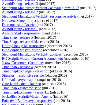
AvindtDating - release 3
(juni 2017)
Steunpunt Mantelzorg Verlicht - aanvraag mzc 2017
(mei 2017)
AvindtDating - release 2
(mei 2017)
Steunpunt Mantelzorg Verlicht - responsive restyle
(mei 2017)
Nouwens Groen Projecten
(mei 2017)
Dierenpension Boszigt
(mei 2017)
AvindtDating - release 1
(april 2017)
Aanstrand.nl - responsive
(maart 2017)
TimeSnap - release 5
(februari 2017)
TimeSnap - release 4
(december 2016)
HobbyHoekje.nl (responsive)
(december 2016)
BO ScriptieMaster: historie
(december 2016)
Steunpunt Mantelzorg Verlicht - zorgpas
(december 2016)
BO ScriptieMaster: Custom Abonnement
(november 2016)
Jixaw Customers (facturatie)
(november 2016)
TimeSnap - release 4
(oktober 2016)
TimeSnapExchange - versie 5.x
(oktober 2016)
Signalus - responsive restyle
(oktober 2016)
lafolie.nl | verycheap.nl
(augustus 2016)
Cafe Karel - menu kaarten
(augustus 2016)
TimeSnap - synchronisatie
(juli 2016)
TimeSnapExchange - versie 4.x
(juli 2016)
backoffice ScriptieMaster: Agents
(juli 2016)
Foinstival Baillestavy - responsive
(juni 2016)
EK Voetbal 2016 pool
(juni 2016)