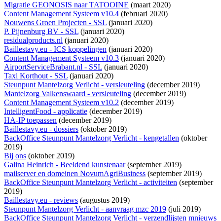
Migratie GEONOSIS naar TATOOINE
(maart 2020)
Content Management Systeem v10.4
(februari 2020)
Nouwens Groen Projecten - SSL
(januari 2020)
P. Pijnenburg BV - SSL
(januari 2020)
residualproducts.nl
(januari 2020)
Baillestavy.eu - ICS koppelingen
(januari 2020)
Content Management Systeem v10.3
(januari 2020)
AirportServiceBrabant.nl - SSL
(januari 2020)
Taxi Korthout - SSL
(januari 2020)
Steunpunt Mantelzorg Verlicht - versleuteling
(december 2019)
Mantelzorg Valkenswaard - versleuteling
(december 2019)
Content Management Systeem v10.2
(december 2019)
IntelligentFood - applicatie
(december 2019)
HA-IP toepassen
(december 2019)
Baillestavy.eu - dossiers
(oktober 2019)
BackOffice Steunpunt Mantelzorg Verlicht - kengetallen
(oktober
2019)
Bij ons
(oktober 2019)
Galina Heinrich - Beeldend kunstenaar
(september 2019)
mailserver en domeinen NovumAgriBusiness
(september 2019)
BackOffice Steunpunt Mantelzorg Verlicht - activiteiten
(september
2019)
Baillestavy.eu - reviews
(augustus 2019)
Steunpunt Mantelzorg Verlicht - aanvraag mzc 2019
(juli 2019)
BackOffice Steunpunt Mantelzorg Verlicht - verzendlijsten mnieuws