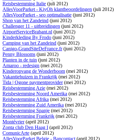
Reisbestemming Italie
(juli 2012)
AllesVoorParket - KiyOh klantbeoordelingen
(juli 2012)
AllesVoorParket - seo optimalisatie
(juni 2012)
Shop van het Zandeind
(juni 2012)
Challenger 11 - uitbreidingen
(juni 2012)
AirportServiceBrabant.nl
(juni 2012)
Kinderkleding By Frodo
(juni 2012)
Camping van het Zandeind
(juni 2012)
Canigo-GrandSiteDeFrance.fr
(juni 2012)
Penny Blossoms
(juni 2012)
Planten in de tuin
(juni 2012)
Amaroo - redesign
(mei 2012)
Kinderopvang de Wonderboom
(mei 2012)
Vakantiehuizen in Frankrijk
(mei 2012)
Tida | Ogone paymentprovider
(mei 2012)
Reisbestemming Azie
(mei 2012)
Reisbestemming Noord Amerika
(mei 2012)
Reisbestemming Afrika
(mei 2012)
Reisbestemming Zuid Amerika
(mei 2012)
Reisbestemming Spanje
(mei 2012)
Reisbestemming Frankrijk
(mei 2012)
Montévrier
(april 2012)
Zonta club Den Haag I
(april 2012)
ComunicArte
(april 2012)
AllesVoorParket Belgie - Bancontact
(april 2012)