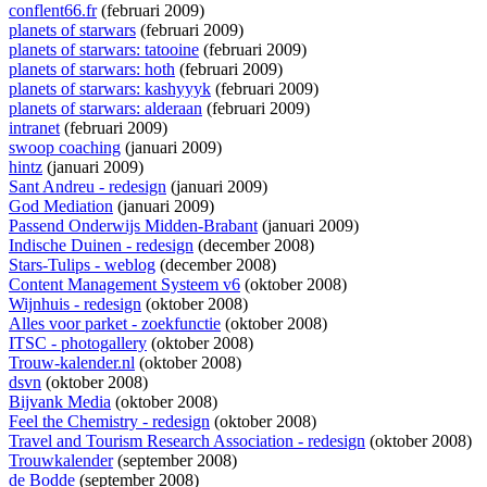
conflent66.fr
(februari 2009)
planets of starwars
(februari 2009)
planets of starwars: tatooine
(februari 2009)
planets of starwars: hoth
(februari 2009)
planets of starwars: kashyyyk
(februari 2009)
planets of starwars: alderaan
(februari 2009)
intranet
(februari 2009)
swoop coaching
(januari 2009)
hintz
(januari 2009)
Sant Andreu - redesign
(januari 2009)
God Mediation
(januari 2009)
Passend Onderwijs Midden-Brabant
(januari 2009)
Indische Duinen - redesign
(december 2008)
Stars-Tulips - weblog
(december 2008)
Content Management Systeem v6
(oktober 2008)
Wijnhuis - redesign
(oktober 2008)
Alles voor parket - zoekfunctie
(oktober 2008)
ITSC - photogallery
(oktober 2008)
Trouw-kalender.nl
(oktober 2008)
dsvn
(oktober 2008)
Bijvank Media
(oktober 2008)
Feel the Chemistry - redesign
(oktober 2008)
Travel and Tourism Research Association - redesign
(oktober 2008)
Trouwkalender
(september 2008)
de Bodde
(september 2008)