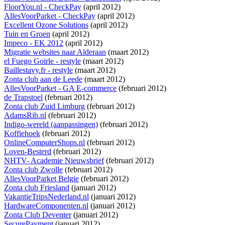
FloorYou.nl - CheckPay
(april 2012)
AllesVoorParket - CheckPay
(april 2012)
Excellent Ozone Solutions
(april 2012)
Tuin en Groen
(april 2012)
Impeco - EK 2012
(april 2012)
Migratie websites naar Alderaan
(maart 2012)
el Fuego Goirle - restyle
(maart 2012)
Baillestavy.fr - restyle
(maart 2012)
Zonta club aan de Leede
(maart 2012)
AllesVoorParket - GA E-commerce
(februari 2012)
de Trapstoel
(februari 2012)
Zonta club Zuid Limburg
(februari 2012)
AdamsRib.nl
(februari 2012)
Indigo-wereld (aanpassingen)
(februari 2012)
Koffiehoek
(februari 2012)
OnlineComputerShops.nl
(februari 2012)
Loven-Besterd
(februari 2012)
NHTV- Academie Nieuwsbrief
(februari 2012)
Zonta club Zwolle
(februari 2012)
AllesVoorParket Belgie
(februari 2012)
Zonta club Friesland
(januari 2012)
VakantieTripsNederland.nl
(januari 2012)
HardwareComponenten.nl
(januari 2012)
Zonta Club Deventer
(januari 2012)
SecurePayment
(januari 2012)