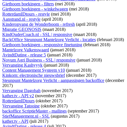
Giethoorn boekingen - filters
(mei 2018)
Giethoorn boekingen - winkelwagen
(mei 2018)
RotterdamIDtours - restyle
(mei 2018)
Aanstrand.nl - restyle
(april 2018)
Kinderopvang de Wonderboom - refresh
(april 2018)
Migratie GEONOSIS
(maart 2018)
KindOuderCoach.nl - SSL | responsive
(maart 2018)
BackOffice Steunpunt Mantelzorg Verlicht - locaties
(februari 2018)
Giethoorn boekingen - responsive finetuning
(februari 2018)
Mantelzorg Valkenswaard
(januari 2018)
AvindtDating - release 5
(januari 2018)
Novum Agri Business - SSL | responsive
(januari 2018)
Vervanging Kashyyyk
(januari 2018)
Content Management Systeem v10
(januari 2018)
Kinkorn: electronische nieuwsbrief
(december 2017)
Steunpunt Mantelzorg Verlicht - aanpassingen backoffice
(december
2017)
Vervanging Dagobah
(november 2017)
kather.tv - API v2
(november 2017)
RotterdamIDtours
(oktober 2017)
Vervanging Tatooine
(oktober 2017)
backoffice ScriptieMaster - mailings
(september 2017)
StiefManagement.nl - SSL
(augustus 2017)
kather.tv - API
(juli 2017)
AvindtDating - release 4
(juli 2017)