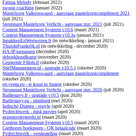
Fatima Melody
(februari 2022)
swoop coaching
(januari 2022)
Mantelzorg Valkenswaard - aanvraag mantelzorgcompliment 2021
(juli 2021)
Steunpunt Mantelzorg Verlicht - aanvraag mzc 2021
(juli 2021)
Content Management Systeem v10.6
(maart 2021)
Content Management Systeem v10.3a
(januari 2021)
InpakkenEnWegwezen.fr
(
in ontwikkeling
- januari 2021)
ThuisInFrankrijk.nl
(
in ontwikkeling
- december 2020)
HA-IP toepassen
(december 2020)
deboekhoudkunst
(november 2020)
Gemeente Fillols.fr
(oktober 2020)
StiefManagement.nl - upgrade v10.5.1
(oktober 2020)
Mantelzorg Valkenswaard - aanvraag mantelzorgcompliment
(oktober 2020)
en-venta.eu - te koop in Spanje
(oktober 2020)
Steunpunt Mantelzorg Verlicht - aanvraag mzc 2020
(juli 2020)
Baillestavy.fr - upgrade v10.5
(juni 2020)
Baillestavy.eu - planbord
(mei 2020)
Indische Duinen - restyle
(april 2020)
Pvdrechtwerk - mp4 movies
(april 2020)
grasmeestergerdo.nl
(maart 2020)
Content Management Systeem v10.5
(maart 2020)
Giethoorn boekingen - QR betaalcode
(maart 2020)
Pvdrechtwerk - versleuteling
(maart 2020)