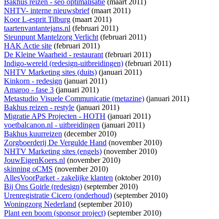
Bakhus reizen - seo optimalisatie
(maart 2011)
NHTV- interne nieuwsbrief
(maart 2011)
Koor L-esprit Tilburg
(maart 2011)
taartenvantantejans.nl
(februari 2011)
Steunpunt Mantelzorg Verlicht
(februari 2011)
HAK Actie site
(februari 2011)
De Kleine Waarheid - restaurant
(februari 2011)
Indigo-wereld (redesign-uitbreidingen)
(februari 2011)
NHTV Marketing sites (duits)
(januari 2011)
Kinkorn - redesign
(januari 2011)
Amaroo - fase 3
(januari 2011)
Metastudio Visuele Communicatie (metazine)
(januari 2011)
Bakhus reizen - restyle
(januari 2011)
Migratie APS Projecten - HOTH
(januari 2011)
voetbalcanon.nl - uitbreidingen
(januari 2011)
Bakhus kuurreizen
(december 2010)
Zorgboerderij De Vergulde Hand
(november 2010)
NHTV Marketing sites (engels)
(november 2010)
JouwEigenKoers.nl
(november 2010)
skinning oCMS
(november 2010)
AllesVoorParket - zakelijke klanten
(oktober 2010)
Bij Ons Goirle (redesign)
(september 2010)
Urenregistratie Cicero (onderhoud)
(september 2010)
Woningzorg Nederland
(september 2010)
Plant een boom (sponsor project)
(september 2010)