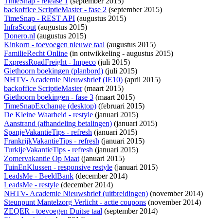
TimeSnap - release 1
(september 2015)
backoffice ScriptieMaster - fase 2
(september 2015)
TimeSnap - REST API
(augustus 2015)
InfraScout
(augustus 2015)
Donero.nl
(augustus 2015)
Kinkorn - toevoegen nieuwe taal
(augustus 2015)
FamilieRecht Online
(
in ontwikkeling
- augustus 2015)
ExpressRoadFreight - Impeco
(juli 2015)
Giethoorn boekingen (planbord)
(juli 2015)
NHTV- Academie Nieuwsbrief (IE10)
(april 2015)
backoffice ScriptieMaster
(maart 2015)
Giethoorn boekingen - fase 3
(maart 2015)
TimeSnapExchange (desktop)
(februari 2015)
De Kleine Waarheid - restyle
(januari 2015)
Aanstrand (afhandeling betalingen)
(januari 2015)
SpanjeVakantieTips - refresh
(januari 2015)
FrankrijkVakantieTips - refresh
(januari 2015)
TurkijeVakantieTips - refresh
(januari 2015)
Zomervakantie Op Maat
(januari 2015)
TuinEnKlussen - responsive restyle
(januari 2015)
LeadsMe - BeeldBank
(december 2014)
LeadsMe - restyle
(december 2014)
NHTV- Academie Nieuwsbrief (uitbreidingen)
(november 2014)
Steunpunt Mantelzorg Verlicht - actie coupons
(november 2014)
ZEQER - toevoegen Duitse taal
(september 2014)