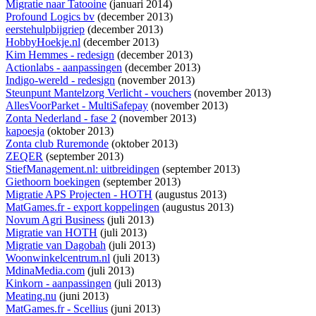
Migratie naar Tatooine
(januari 2014)
Profound Logics bv
(december 2013)
eerstehulpbijgriep
(december 2013)
HobbyHoekje.nl
(december 2013)
Kim Hemmes - redesign
(december 2013)
Actionlabs - aanpassingen
(december 2013)
Indigo-wereld - redesign
(november 2013)
Steunpunt Mantelzorg Verlicht - vouchers
(november 2013)
AllesVoorParket - MultiSafepay
(november 2013)
Zonta Nederland - fase 2
(november 2013)
kapoesja
(oktober 2013)
Zonta club Ruremonde
(oktober 2013)
ZEQER
(september 2013)
StiefManagement.nl: uitbreidingen
(september 2013)
Giethoorn boekingen
(september 2013)
Migratie APS Projecten - HOTH
(augustus 2013)
MatGames.fr - export koppelingen
(augustus 2013)
Novum Agri Business
(juli 2013)
Migratie van HOTH
(juli 2013)
Migratie van Dagobah
(juli 2013)
Woonwinkelcentrum.nl
(juli 2013)
MdinaMedia.com
(juli 2013)
Kinkorn - aanpassingen
(juli 2013)
Meating.nu
(juni 2013)
MatGames.fr - Scellius
(juni 2013)