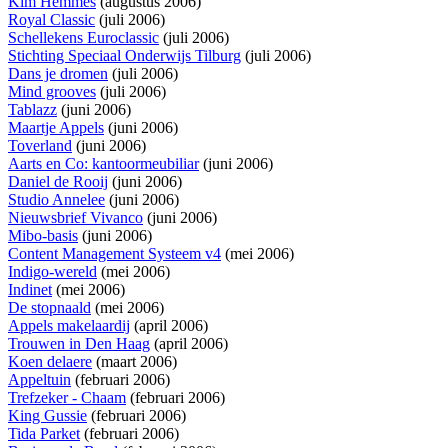
Kim Hemmes
(augustus 2006)
Royal Classic
(juli 2006)
Schellekens Euroclassic
(juli 2006)
Stichting Speciaal Onderwijs Tilburg
(juli 2006)
Dans je dromen
(juli 2006)
Mind grooves
(juli 2006)
Tablazz
(juni 2006)
Maartje Appels
(juni 2006)
Toverland
(juni 2006)
Aarts en Co: kantoormeubiliar
(juni 2006)
Daniel de Rooij
(juni 2006)
Studio Annelee
(juni 2006)
Nieuwsbrief Vivanco
(juni 2006)
Mibo-basis
(juni 2006)
Content Management Systeem v4
(mei 2006)
Indigo-wereld
(mei 2006)
Indinet
(mei 2006)
De stopnaald
(mei 2006)
Appels makelaardij
(april 2006)
Trouwen in Den Haag
(april 2006)
Koen delaere
(maart 2006)
Appeltuin
(februari 2006)
Trefzeker - Chaam
(februari 2006)
King Gussie
(februari 2006)
Tida Parket
(februari 2006)