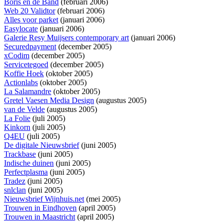
Boris en de Band
(februari 2006)
Web 20 Validtor
(februari 2006)
Alles voor parket
(januari 2006)
Easylocate
(januari 2006)
Galerie Resy Muijsers contemporary art
(januari 2006)
Securedpayment
(december 2005)
xCodim
(december 2005)
Servicetegoed
(december 2005)
Koffie Hoek
(oktober 2005)
Actionlabs
(oktober 2005)
La Salamandre
(oktober 2005)
Gretel Vaesen Media Design
(augustus 2005)
van de Velde
(augustus 2005)
La Folie
(juli 2005)
Kinkorn
(juli 2005)
Q4EU
(juli 2005)
De digitale Nieuwsbrief
(juni 2005)
Trackbase
(juni 2005)
Indische duinen
(juni 2005)
Perfectplasma
(juni 2005)
Tradez
(juni 2005)
snlclan
(juni 2005)
Nieuwsbrief Wijnhuis.net
(mei 2005)
Trouwen in Eindhoven
(april 2005)
Trouwen in Maastricht
(april 2005)