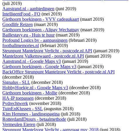
(juli 2019)
Aanstrand.nl - aanbiedingen
(juni 2019)
IntelligentFood - FO
(mei 2019)
Giethoorn boekingen - VVV cadeaukaart
(maart 2019)
Goodlife Reizen
(maart 2019)
Giethoorn boekingen - Alipay Wechatpay
(maart 2019)
Baillestavy.eu - Huis te huur
(maart 2019)
Profound Logics bv - aanpassingen
(februari 2019)
footballmemories.nl
(februari 2019)
Steunpunt Mantelzorg Verlicht - postcode.nl API
(januari 2019)
Mantelzorg Valkenswaard - postcode.nl API
(januari 2019)
Aanstrand.nl - Google Maps v3
(januari 2019)
Giethoorn boekingen - Google Maps v3
(januari 2019)
BackOffice Steunpunt Mantelzorg Verlicht - postcode.nl API
(december 2018)
Signalus - SLL
(december 2018)
HobbyHoekje.nl - Google Maps v3
(december 2018)
Giethoorn boekingen - Mollie
(december 2018)
HA-IP toepassen
(december 2018)
Pvdrechtwerk
(november 2018)
TuinEnKlussen - SSL
(augustus 2018)
Kim Hemmes - landingspagina
(juli 2018)
RotterdamIDtours - betaalmethode
(juli 2018)
Vermeulen Eieren
(juli 2018)
Steunpunt Mantelzorg Verlicht - aanvraag mzc 2018
(juni 2018)