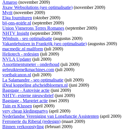
Amaroo
(november 2009)
Jixaw Websolutions (seo optimalisatie)
(november 2009)
Myrit
(november 2009)
Elga fournituren
(oktober 2009)
bij-ons-goirle.nl
(september 2009)
Union Vignerons Terres Romanes
(september 2009)
NHTV Insight
(september 2009)
Wijnhuis - seo optimalisatie
(augustus 2009)
Vakantiehuizen in Frankrijk (seo optimalisatie)
(augustus 2009)
macmedic.nl mailform
(juli 2009)
Heliotech - redesign
(juli 2009)
NVLA Updater
(juli 2009)
Assortimentsmeter - onderhoud
(juli 2009)
gebruiktemelkmachines.com
(juli 2009)
voetbalcanon.nl
(juli 2009)
La Salamandre - seo optimalisatie
(juli 2009)
iDeal koppeling afscheidbloemen.nl
(juni 2009)
Bagstage - Autovisie actie
(juni 2009)
NHTV- externe nieuwsbrief
(juni 2009)
Bagstage - Margriet actie
(mei 2009)
Tuin en Klussen
(april 2009)
very cheap kledingpartys
(april 2009)
Nederlandse Vereniging van Longfunctie Assistenten
(april 2009)
Ferronerie du Riberal (redesign)
(maart 2009)
Binnen verkoopstyling
(februari 2009)