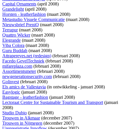
Capital Ornaments
(april 2008)
Grandelight
(april 2008)
Horsten - leatherfashion
(maart 2008)
Metastudio Visuele Communicatie
(maart 2008)
Nieuwsbrief PreniQ
(maart 2008)
Terrapur
(maart 2008)
Quattro Wicker
(maart 2008)
Elegrande
(maart 2008)
Viba Colora
(maart 2008)
Guru Buddah
(maart 2008)
Attrapereves.net (redesign)
(februari 2008)
Facedo GevelTechniek
(februari 2008)
mifareplaza.com
(februari 2008)
Assortimentsmeter
(februari 2008)
newgenerationsecurity.com
(februari 2008)
GoInvest
(februari 2008)
Els amics de Vallestavia
(
in ontwikkeling
- januari 2008)
Easylogic
(januari 2008)
Bagstage - leatherfashion
(januari 2008)
Lectoraat Centre for Sustainable Tourism and Transport
(januari
2008)
Studio Dubio
(januari 2008)
Trouwen in Alkmaar
(december 2007)
Trouwen in Nijmegen
(december 2007)
Urenregistratie Innoflow
(december 2007)