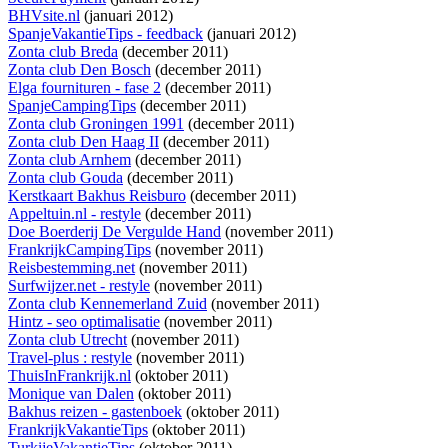
BHVsite.nl
(januari 2012)
SpanjeVakantieTips - feedback
(januari 2012)
Zonta club Breda
(december 2011)
Zonta club Den Bosch
(december 2011)
Elga fournituren - fase 2
(december 2011)
SpanjeCampingTips
(december 2011)
Zonta club Groningen 1991
(december 2011)
Zonta club Den Haag II
(december 2011)
Zonta club Arnhem
(december 2011)
Zonta club Gouda
(december 2011)
Kerstkaart Bakhus Reisburo
(december 2011)
Appeltuin.nl - restyle
(december 2011)
Doe Boerderij De Vergulde Hand
(november 2011)
FrankrijkCampingTips
(november 2011)
Reisbestemming.net
(november 2011)
Surfwijzer.net - restyle
(november 2011)
Zonta club Kennemerland Zuid
(november 2011)
Hintz - seo optimalisatie
(november 2011)
Zonta club Utrecht
(november 2011)
Travel-plus : restyle
(november 2011)
ThuisInFrankrijk.nl
(oktober 2011)
Monique van Dalen
(oktober 2011)
Bakhus reizen - gastenboek
(oktober 2011)
FrankrijkVakantieTips
(oktober 2011)
TurkijeVakantieTips
(oktober 2011)