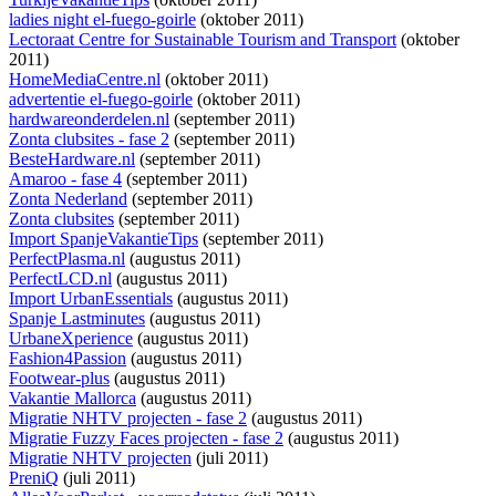
ladies night el-fuego-goirle
(oktober 2011)
Lectoraat Centre for Sustainable Tourism and Transport
(oktober
2011)
HomeMediaCentre.nl
(oktober 2011)
advertentie el-fuego-goirle
(oktober 2011)
hardwareonderdelen.nl
(september 2011)
Zonta clubsites - fase 2
(september 2011)
BesteHardware.nl
(september 2011)
Amaroo - fase 4
(september 2011)
Zonta Nederland
(september 2011)
Zonta clubsites
(september 2011)
Import SpanjeVakantieTips
(september 2011)
PerfectPlasma.nl
(augustus 2011)
PerfectLCD.nl
(augustus 2011)
Import UrbanEssentials
(augustus 2011)
Spanje Lastminutes
(augustus 2011)
UrbaneXperience
(augustus 2011)
Fashion4Passion
(augustus 2011)
Footwear-plus
(augustus 2011)
Vakantie Mallorca
(augustus 2011)
Migratie NHTV projecten - fase 2
(augustus 2011)
Migratie Fuzzy Faces projecten - fase 2
(augustus 2011)
Migratie NHTV projecten
(juli 2011)
PreniQ
(juli 2011)