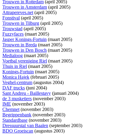
Trouwen in Rottedam
(april 2005)
Trouwen in Amsterdam
(april 2005)
Attrapereves.net
(april 2005)
Fonstival
(april 2005)
Trouwen in Tilburg
(april 2005)
Trouwstad
(april 2005)
Fuzzyfaces
(maart 2005)
Jasper Konings-Fortuin
(maart 2005)
Trouwen in Breda
(maart 2005)
Trouwen in Den Bosch
(maart 2005)
Medialoog
(maart 2005)
Voetbal vereniging Riel
(maart 2005)
Thuis in Riel
(maart 2005)
Konings-Fortuin
(maart 2005)
Monica Hajek
(februari 2005)
Veghel-centrum
(augustus 2004)
DAF trucks
(juni 2004)
Sant Andreu - Baillestavy
(januari 2004)
de 3 musketiers
(november 2003)
IME
(november 2003)
Chemnet
(november 2003)
Begrippenbank
(november 2003)
Standardbase
(november 2003)
Dressuurstal van Baalen
(september 2003)
BDO Groeiscan
(augustus 2003)