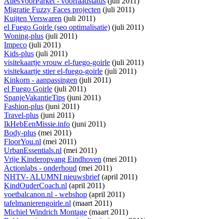
AllesVoorParket - voorraadstatus
(juli 2011)
Migratie Fuzzy Faces projecten
(juli 2011)
Kuijten Verswaren
(juli 2011)
el Fuego Goirle (seo optimalisatie)
(juli 2011)
Woning-plus
(juli 2011)
Impeco
(juli 2011)
Kids-plus
(juli 2011)
visitekaartje vrouw el-fuego-goirle
(juli 2011)
visitekaartje stier el-fuego-goirle
(juli 2011)
Kinkorn - aanpassingen
(juli 2011)
el Fuego Goirle
(juli 2011)
SpanjeVakantieTips
(juni 2011)
Fashion-plus
(juni 2011)
Travel-plus
(juni 2011)
IkHebEenMissie.info
(juni 2011)
Body-plus
(mei 2011)
FloorYou.nl
(mei 2011)
UrbanEssentials.nl
(mei 2011)
Vrije Kinderopvang Eindhoven
(mei 2011)
Actionlabs - onderhoud
(mei 2011)
NHTV- ALUMNI nieuwsbrief
(april 2011)
KindOuderCoach.nl
(april 2011)
voetbalcanon.nl - webshop
(april 2011)
tafelmanierengoirle.nl
(maart 2011)
Michiel Windrich Montage
(maart 2011)