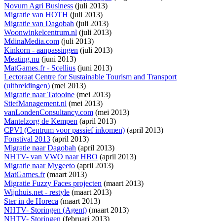
Novum Agri Business
(juli 2013)
Migratie van HOTH
(juli 2013)
Migratie van Dagobah
(juli 2013)
Woonwinkelcentrum.nl
(juli 2013)
MdinaMedia.com
(juli 2013)
Kinkorn - aanpassingen
(juli 2013)
Meating.nu
(juni 2013)
MatGames.fr - Scellius
(juni 2013)
Lectoraat Centre for Sustainable Tourism and Transport
(uitbreidingen)
(mei 2013)
Migratie naar Tatooine
(mei 2013)
StiefManagement.nl
(mei 2013)
vanLondenConsultancy.com
(mei 2013)
Mantelzorg de Kempen
(april 2013)
CPVI (Centrum voor passief inkomen)
(april 2013)
Fonstival 2013
(april 2013)
Migratie naar Dagobah
(april 2013)
NHTV- van VWO naar HBO
(april 2013)
Migratie naar Mygeeto
(april 2013)
MatGames.fr
(maart 2013)
Migratie Fuzzy Faces projecten
(maart 2013)
Wijnhuis.net - restyle
(maart 2013)
Ster in de Horeca
(maart 2013)
NHTV- Storingen (Agent)
(maart 2013)
NHTV- Storingen
(februari 2013)