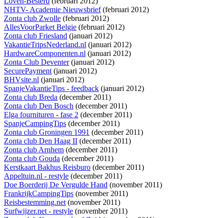
Loven-Besterd
(februari 2012)
NHTV- Academie Nieuwsbrief
(februari 2012)
Zonta club Zwolle
(februari 2012)
AllesVoorParket Belgie
(februari 2012)
Zonta club Friesland
(januari 2012)
VakantieTripsNederland.nl
(januari 2012)
HardwareComponenten.nl
(januari 2012)
Zonta Club Deventer
(januari 2012)
SecurePayment
(januari 2012)
BHVsite.nl
(januari 2012)
SpanjeVakantieTips - feedback
(januari 2012)
Zonta club Breda
(december 2011)
Zonta club Den Bosch
(december 2011)
Elga fournituren - fase 2
(december 2011)
SpanjeCampingTips
(december 2011)
Zonta club Groningen 1991
(december 2011)
Zonta club Den Haag II
(december 2011)
Zonta club Arnhem
(december 2011)
Zonta club Gouda
(december 2011)
Kerstkaart Bakhus Reisburo
(december 2011)
Appeltuin.nl - restyle
(december 2011)
Doe Boerderij De Vergulde Hand
(november 2011)
FrankrijkCampingTips
(november 2011)
Reisbestemming.net
(november 2011)
Surfwijzer.net - restyle
(november 2011)