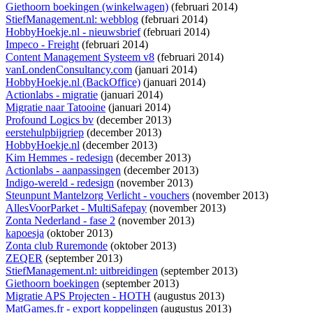
Giethoorn boekingen (winkelwagen)
(februari 2014)
StiefManagement.nl: webblog
(februari 2014)
HobbyHoekje.nl - nieuwsbrief
(februari 2014)
Impeco - Freight
(februari 2014)
Content Management Systeem v8
(februari 2014)
vanLondenConsultancy.com
(januari 2014)
HobbyHoekje.nl (BackOffice)
(januari 2014)
Actionlabs - migratie
(januari 2014)
Migratie naar Tatooine
(januari 2014)
Profound Logics bv
(december 2013)
eerstehulpbijgriep
(december 2013)
HobbyHoekje.nl
(december 2013)
Kim Hemmes - redesign
(december 2013)
Actionlabs - aanpassingen
(december 2013)
Indigo-wereld - redesign
(november 2013)
Steunpunt Mantelzorg Verlicht - vouchers
(november 2013)
AllesVoorParket - MultiSafepay
(november 2013)
Zonta Nederland - fase 2
(november 2013)
kapoesja
(oktober 2013)
Zonta club Ruremonde
(oktober 2013)
ZEQER
(september 2013)
StiefManagement.nl: uitbreidingen
(september 2013)
Giethoorn boekingen
(september 2013)
Migratie APS Projecten - HOTH
(augustus 2013)
MatGames.fr - export koppelingen
(augustus 2013)