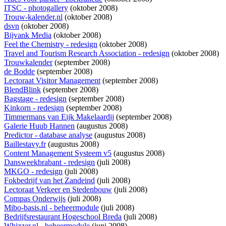
ITSC - photogallery
(oktober 2008)
Trouw-kalender.nl
(oktober 2008)
dsvn
(oktober 2008)
Bijvank Media
(oktober 2008)
Feel the Chemistry - redesign
(oktober 2008)
Travel and Tourism Research Association - redesign
(oktober 2008)
Trouwkalender
(september 2008)
de Bodde
(september 2008)
Lectoraat Visitor Management
(september 2008)
BlendBlink
(september 2008)
Bagstage - redesign
(september 2008)
Kinkorn - redesign
(september 2008)
Timmermans van Eijk Makelaardij
(september 2008)
Galerie Huub Hannen
(augustus 2008)
Predictor - database analyse
(augustus 2008)
Baillestavy.fr
(augustus 2008)
Content Management Systeem v5
(augustus 2008)
Dansweekbrabant - redesign
(juli 2008)
MKGO - redesign
(juli 2008)
Fokbedrijf van het Zandeind
(juli 2008)
Lectoraat Verkeer en Stedenbouw
(juli 2008)
Compas Onderwijs
(juli 2008)
Mibo-basis.nl - beheermodule
(juli 2008)
Bedrijfsrestaurant Hogeschool Breda
(juli 2008)
Whizzer.nl - beheermodule
(juni 2008)