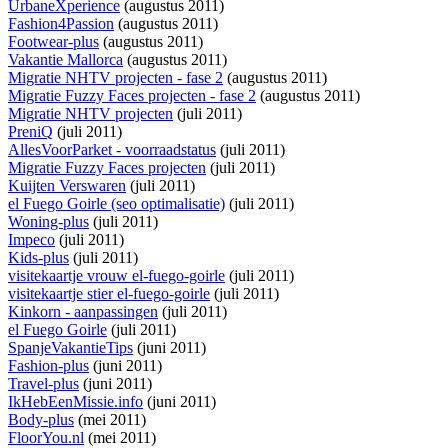
UrbaneXperience
(augustus 2011)
Fashion4Passion
(augustus 2011)
Footwear-plus
(augustus 2011)
Vakantie Mallorca
(augustus 2011)
Migratie NHTV projecten - fase 2
(augustus 2011)
Migratie Fuzzy Faces projecten - fase 2
(augustus 2011)
Migratie NHTV projecten
(juli 2011)
PreniQ
(juli 2011)
AllesVoorParket - voorraadstatus
(juli 2011)
Migratie Fuzzy Faces projecten
(juli 2011)
Kuijten Verswaren
(juli 2011)
el Fuego Goirle (seo optimalisatie)
(juli 2011)
Woning-plus
(juli 2011)
Impeco
(juli 2011)
Kids-plus
(juli 2011)
visitekaartje vrouw el-fuego-goirle
(juli 2011)
visitekaartje stier el-fuego-goirle
(juli 2011)
Kinkorn - aanpassingen
(juli 2011)
el Fuego Goirle
(juli 2011)
SpanjeVakantieTips
(juni 2011)
Fashion-plus
(juni 2011)
Travel-plus
(juni 2011)
IkHebEenMissie.info
(juni 2011)
Body-plus
(mei 2011)
FloorYou.nl
(mei 2011)