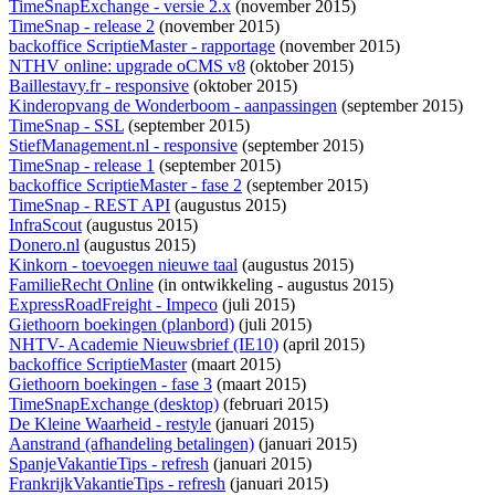
TimeSnapExchange - versie 2.x
(november 2015)
TimeSnap - release 2
(november 2015)
backoffice ScriptieMaster - rapportage
(november 2015)
NTHV online: upgrade oCMS v8
(oktober 2015)
Baillestavy.fr - responsive
(oktober 2015)
Kinderopvang de Wonderboom - aanpassingen
(september 2015)
TimeSnap - SSL
(september 2015)
StiefManagement.nl - responsive
(september 2015)
TimeSnap - release 1
(september 2015)
backoffice ScriptieMaster - fase 2
(september 2015)
TimeSnap - REST API
(augustus 2015)
InfraScout
(augustus 2015)
Donero.nl
(augustus 2015)
Kinkorn - toevoegen nieuwe taal
(augustus 2015)
FamilieRecht Online
(
in ontwikkeling
- augustus 2015)
ExpressRoadFreight - Impeco
(juli 2015)
Giethoorn boekingen (planbord)
(juli 2015)
NHTV- Academie Nieuwsbrief (IE10)
(april 2015)
backoffice ScriptieMaster
(maart 2015)
Giethoorn boekingen - fase 3
(maart 2015)
TimeSnapExchange (desktop)
(februari 2015)
De Kleine Waarheid - restyle
(januari 2015)
Aanstrand (afhandeling betalingen)
(januari 2015)
SpanjeVakantieTips - refresh
(januari 2015)
FrankrijkVakantieTips - refresh
(januari 2015)