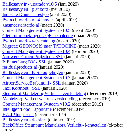
Baillestavy.fr - upgrade v10.5
(juni 2020)
Baillestavy.eu - planbord
(mei 2020)
Indische Duinen - restyle
(april 2020)
Pvdrechtwerk - mp4 movies
(april 2020)
grasmeestergerdo.nl
(maart 2020)
Content Management Systeem v10.5
(maart 2020)
Giethoorn boekingen - QR betaalcode
(maart 2020)
Pvdrechtwerk - versleuteling
(maart 2020)
Migratie GEONOSIS naar TATOOINE
(maart 2020)
Content Management Systeem v10.4
(februari 2020)
Nouwens Groen Projecten - SSL
(januari 2020)
P. Pijnenburg BV - SSL
(januari 2020)
residualproducts.nl
(januari 2020)
Baillestavy.eu - ICS koppelingen
(januari 2020)
Content Management Systeem v10.3
(januari 2020)
AirportServiceBrabant.nl - SSL
(januari 2020)
Taxi Korthout - SSL
(januari 2020)
Steunpunt Mantelzorg Verlicht - versleuteling
(december 2019)
Mantelzorg Valkenswaard - versleuteling
(december 2019)
Content Management Systeem v10.2
(december 2019)
IntelligentFood - applicatie
(december 2019)
HA-IP toepassen
(december 2019)
Baillestavy.eu - dossiers
(oktober 2019)
BackOffice Steunpunt Mantelzorg Verlicht - kengetallen
(oktober
2019)