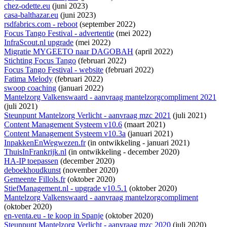
chez-odette.eu
(juni 2023)
casa-balthazar.eu
(juni 2023)
rsdfabrics.com - reboot
(september 2022)
Focus Tango Festival - advertentie
(mei 2022)
InfraScout.nl upgrade
(mei 2022)
Migratie MYGEETO naar DAGOBAH
(april 2022)
Stichting Focus Tango
(februari 2022)
Focus Tango Festival - website
(februari 2022)
Fatima Melody
(februari 2022)
swoop coaching
(januari 2022)
Mantelzorg Valkenswaard - aanvraag mantelzorgcompliment 2021
(juli 2021)
Steunpunt Mantelzorg Verlicht - aanvraag mzc 2021
(juli 2021)
Content Management Systeem v10.6
(maart 2021)
Content Management Systeem v10.3a
(januari 2021)
InpakkenEnWegwezen.fr
(
in ontwikkeling
- januari 2021)
ThuisInFrankrijk.nl
(
in ontwikkeling
- december 2020)
HA-IP toepassen
(december 2020)
deboekhoudkunst
(november 2020)
Gemeente Fillols.fr
(oktober 2020)
StiefManagement.nl - upgrade v10.5.1
(oktober 2020)
Mantelzorg Valkenswaard - aanvraag mantelzorgcompliment
(oktober 2020)
en-venta.eu - te koop in Spanje
(oktober 2020)
Steunpunt Mantelzorg Verlicht - aanvraag mzc 2020
(juli 2020)