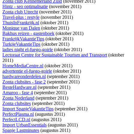
Zonta club Kennemerland Zuid
(november 2011)
Hintz - seo optimalisatie
(november 2011)
Zonta club Utrecht
(november 2011)
Travel-plus : restyle
(november 2011)
ThuisInFrankrijk.nl
(oktober 2011)
Monique van Dalen
(oktober 2011)
Bakhus reizen - gastenboek
(oktober 2011)
FrankrijkVakantieTips
(oktober 2011)
TurkijeVakantieTips
(oktober 2011)
ladies night el-fuego-goirle
(oktober 2011)
Lectoraat Centre for Sustainable Tourism and Transport
(oktober
2011)
HomeMediaCentre.nl
(oktober 2011)
advertentie el-fuego-goirle
(oktober 2011)
hardwareonderdelen.nl
(september 2011)
Zonta clubsites - fase 2
(september 2011)
BesteHardware.nl
(september 2011)
Amaroo - fase 4
(september 2011)
Zonta Nederland
(september 2011)
Zonta clubsites
(september 2011)
Import SpanjeVakantieTips
(september 2011)
PerfectPlasma.nl
(augustus 2011)
PerfectLCD.nl
(augustus 2011)
Import UrbanEssentials
(augustus 2011)
Spanje Lastminutes
(augustus 2011)