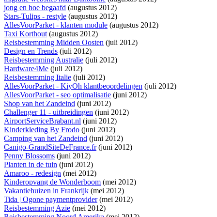
jong en hoe begaafd
(augustus 2012)
Stars-Tulips - restyle
(augustus 2012)
AllesVoorParket - klanten module
(augustus 2012)
Taxi Korthout
(augustus 2012)
Reisbestemming Midden Oosten
(juli 2012)
Design en Trends
(juli 2012)
Reisbestemming Australie
(juli 2012)
Hardware4Me
(juli 2012)
Reisbestemming Italie
(juli 2012)
AllesVoorParket - KiyOh klantbeoordelingen
(juli 2012)
AllesVoorParket - seo optimalisatie
(juni 2012)
Shop van het Zandeind
(juni 2012)
Challenger 11 - uitbreidingen
(juni 2012)
AirportServiceBrabant.nl
(juni 2012)
Kinderkleding By Frodo
(juni 2012)
Camping van het Zandeind
(juni 2012)
Canigo-GrandSiteDeFrance.fr
(juni 2012)
Penny Blossoms
(juni 2012)
Planten in de tuin
(juni 2012)
Amaroo - redesign
(mei 2012)
Kinderopvang de Wonderboom
(mei 2012)
Vakantiehuizen in Frankrijk
(mei 2012)
Tida | Ogone paymentprovider
(mei 2012)
Reisbestemming Azie
(mei 2012)
Reisbestemming Noord Amerika
(mei 2012)