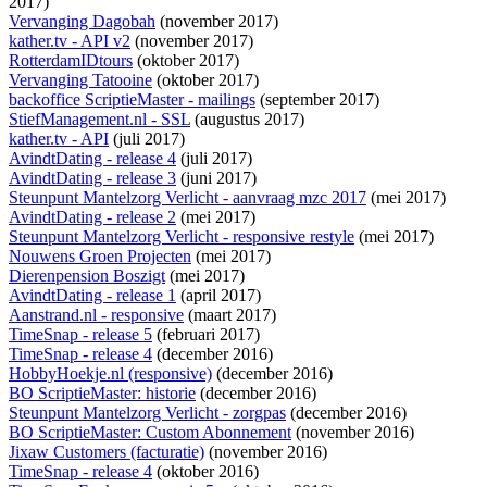
2017)
Vervanging Dagobah
(november 2017)
kather.tv - API v2
(november 2017)
RotterdamIDtours
(oktober 2017)
Vervanging Tatooine
(oktober 2017)
backoffice ScriptieMaster - mailings
(september 2017)
StiefManagement.nl - SSL
(augustus 2017)
kather.tv - API
(juli 2017)
AvindtDating - release 4
(juli 2017)
AvindtDating - release 3
(juni 2017)
Steunpunt Mantelzorg Verlicht - aanvraag mzc 2017
(mei 2017)
AvindtDating - release 2
(mei 2017)
Steunpunt Mantelzorg Verlicht - responsive restyle
(mei 2017)
Nouwens Groen Projecten
(mei 2017)
Dierenpension Boszigt
(mei 2017)
AvindtDating - release 1
(april 2017)
Aanstrand.nl - responsive
(maart 2017)
TimeSnap - release 5
(februari 2017)
TimeSnap - release 4
(december 2016)
HobbyHoekje.nl (responsive)
(december 2016)
BO ScriptieMaster: historie
(december 2016)
Steunpunt Mantelzorg Verlicht - zorgpas
(december 2016)
BO ScriptieMaster: Custom Abonnement
(november 2016)
Jixaw Customers (facturatie)
(november 2016)
TimeSnap - release 4
(oktober 2016)