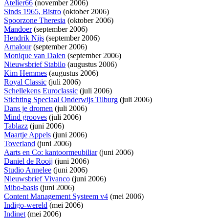
Atelier66
(november 2006)
Sinds 1965, Bistro
(oktober 2006)
Spoorzone Theresia
(oktober 2006)
Mandoer
(september 2006)
Hendrik Nijs
(september 2006)
Amalour
(september 2006)
Monique van Dalen
(september 2006)
Nieuwsbrief Stabilo
(augustus 2006)
Kim Hemmes
(augustus 2006)
Royal Classic
(juli 2006)
Schellekens Euroclassic
(juli 2006)
Stichting Speciaal Onderwijs Tilburg
(juli 2006)
Dans je dromen
(juli 2006)
Mind grooves
(juli 2006)
Tablazz
(juni 2006)
Maartje Appels
(juni 2006)
Toverland
(juni 2006)
Aarts en Co: kantoormeubiliar
(juni 2006)
Daniel de Rooij
(juni 2006)
Studio Annelee
(juni 2006)
Nieuwsbrief Vivanco
(juni 2006)
Mibo-basis
(juni 2006)
Content Management Systeem v4
(mei 2006)
Indigo-wereld
(mei 2006)
Indinet
(mei 2006)