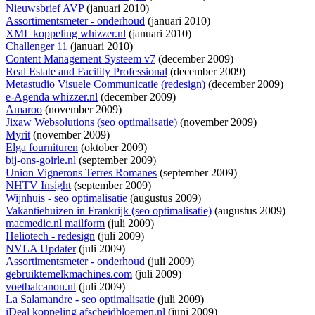
Nieuwsbrief AVP
(januari 2010)
Assortimentsmeter - onderhoud
(januari 2010)
XML koppeling whizzer.nl
(januari 2010)
Challenger 11
(januari 2010)
Content Management Systeem v7
(december 2009)
Real Estate and Facility Professional
(december 2009)
Metastudio Visuele Communicatie (redesign)
(december 2009)
e-Agenda whizzer.nl
(december 2009)
Amaroo
(november 2009)
Jixaw Websolutions (seo optimalisatie)
(november 2009)
Myrit
(november 2009)
Elga fournituren
(oktober 2009)
bij-ons-goirle.nl
(september 2009)
Union Vignerons Terres Romanes
(september 2009)
NHTV Insight
(september 2009)
Wijnhuis - seo optimalisatie
(augustus 2009)
Vakantiehuizen in Frankrijk (seo optimalisatie)
(augustus 2009)
macmedic.nl mailform
(juli 2009)
Heliotech - redesign
(juli 2009)
NVLA Updater
(juli 2009)
Assortimentsmeter - onderhoud
(juli 2009)
gebruiktemelkmachines.com
(juli 2009)
voetbalcanon.nl
(juli 2009)
La Salamandre - seo optimalisatie
(juli 2009)
iDeal koppeling afscheidbloemen.nl
(juni 2009)