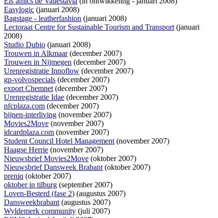
Els amics de Vallestavia
(
in ontwikkeling
- januari 2008)
Easylogic
(januari 2008)
Bagstage - leatherfashion
(januari 2008)
Lectoraat Centre for Sustainable Tourism and Transport
(januari
2008)
Studio Dubio
(januari 2008)
Trouwen in Alkmaar
(december 2007)
Trouwen in Nijmegen
(december 2007)
Urenregistratie Innoflow
(december 2007)
gp-volvospecials
(december 2007)
export Chemnet
(december 2007)
Urenregistratie Idae
(december 2007)
nfcplaza.com
(december 2007)
bijnen-interliving
(november 2007)
Movies2Move
(november 2007)
idcardplaza.com
(november 2007)
Student Council Hotel Management
(november 2007)
Haagse Herrie
(november 2007)
Nieuwsbrief Movies2Move
(oktober 2007)
Nieuwsbrief Dansweek Brabant
(oktober 2007)
preniq
(oktober 2007)
oktober in tilburg
(september 2007)
Loven-Besterd (fase 2)
(augustus 2007)
Dansweekbrabant
(augustus 2007)
Wyldemerk community
(juli 2007)