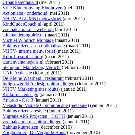
UrbanEssentials.nl
(mei 2011)
Vrije Kinderopvang Eindhoven
(mei 2011)
Actionlabs - onderhoud
(mei 2011)
NHTV- ALUMNI nieuwsbrief
(april 2011)
KindOuderCoach.nl
(april 2011)
voetbalcanon.nl - webshop
(april 2011)
tafelmanierengoirle.nl
(maart 2011)
Michiel Windrich Montage
(maart 2011)
Bakhus reizen - seo optimalisatie
(maart 2011)
NHTV- interne nieuwsbrief
(maart 2011)
Koor L-esprit Tilburg
(maart 2011)
taartenvantantejans.nl
(februari 2011)
Steunpunt Mantelzorg Verlicht
(februari 2011)
HAK Actie site
(februari 2011)
De Kleine Waarheid - restaurant
(februari 2011)
Indigo-wereld (redesign-uitbreidingen)
(februari 2011)
NHTV Marketing sites (duits)
(januari 2011)
Kinkorn - redesign
(januari 2011)
Amaroo - fase 3
(januari 2011)
Metastudio Visuele Communicatie (metazine)
(januari 2011)
Bakhus reizen - restyle
(januari 2011)
Migratie APS Projecten - HOTH
(januari 2011)
voetbalcanon.nl - uitbreidingen
(januari 2011)
Bakhus kuurreizen
(december 2010)
Zorgboerderij De Vergulde Hand
(november 2010)