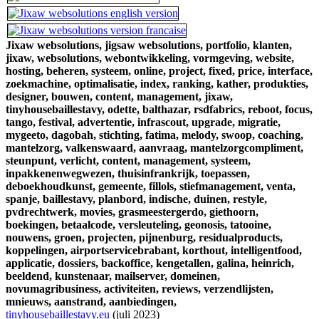
Jixaw websolutions,
jigsaw websolutions,
portfolio,
klanten,
jixaw,
websolutions,
webontwikkeling,
vormgeving,
website,
hosting,
beheren,
systeem,
online,
project,
fixed,
price,
interface,
zoekmachine,
optimalisatie,
index,
ranking,
kather,
produkties,
designer,
bouwen,
content,
management,
jixaw,
tinyhousebaillestavy,
odette,
balthazar,
rsdfabrics,
reboot,
focus,
tango,
festival,
advertentie,
infrascout,
upgrade,
migratie,
mygeeto,
dagobah,
stichting,
fatima,
melody,
swoop,
coaching,
mantelzorg,
valkenswaard,
aanvraag,
mantelzorgcompliment,
steunpunt,
verlicht,
content,
management,
systeem,
inpakkenenwegwezen,
thuisinfrankrijk,
toepassen,
deboekhoudkunst,
gemeente,
fillols,
stiefmanagement,
venta,
spanje,
baillestavy,
planbord,
indische,
duinen,
restyle,
pvdrechtwerk,
movies,
grasmeestergerdo,
giethoorn,
boekingen,
betaalcode,
versleuteling,
geonosis,
tatooine,
nouwens,
groen,
projecten,
pijnenburg,
residualproducts,
koppelingen,
airportservicebrabant,
korthout,
intelligentfood,
applicatie,
dossiers,
backoffice,
kengetallen,
galina,
heinrich,
beeldend,
kunstenaar,
mailserver,
domeinen,
novumagribusiness,
activiteiten,
reviews,
verzendlijsten,
mnieuws,
aanstrand,
aanbiedingen,
tinyhousebaillestavy.eu
(juli 2023)