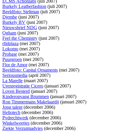
ECMS Actionlabs
(juli 2007)
Burkely Leatherfashion
(juli 2007)
Beeldfoto: Steltman
(juli 2007)
Djembe
(juni 2007)
Burkely BV
(juni 2007)
Nieuwsbrief NDG
(juni 2007)
Ogham
(juni 2007)
Feel the Chemistry
(juni 2007)
rfidplaza
(mei 2007)
Lokomo
(mei 2007)
Probase
(mei 2007)
Puurgroen
(mei 2007)
Flor de Amor
(mei 2007)
Beeldfoto: Capital Ornaments
(mei 2007)
Seriousmedia
(april 2007)
La Marelle
(maart 2007)
Urenregistratie Cicero
(januari 2007)
Loven Besterd
(januari 2007)
Kinderopvang Brummen
(januari 2007)
Ron Timmermans Makelaardij
(januari 2007)
Jong talent
(december 2006)
Heliotech
(december 2006)
Pvdrechtwerk
(december 2006)
Winkelweetjes
(december 2006)
Ziekte Verzuimadvies
(december 2006)