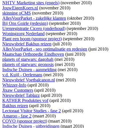
NHTV Marketing sites (engels)
(november 2010)
JouwEigenKoers.nl
(november 2010)
skinning oCMS
(november 2010)
AllesVoorParket - zakelijke klanten
(oktober 2010)
Bij Ons Goirle (redesign)
(september 2010)
Urenregistratie Cicero (onderhoud)
(september 2010)
Woningzorg Nederland
(september 2010)
Plant een boom (sponsor project)
(september 2010)
Nieuwsbrief Bakhus reizen
(juli 2010)
AllesVoorParket - seo optimalisatie en redesign
(juni 2010)
Maatschap Orthopedie Eindhoven
(juni 2010)
planets of starwars: dagobah
(mei 2010)
planets of starwars: geonosis
(mei 2010)
Indische Duinen - aanmelding
(mei 2010)
v.d. Kuijl - Oerlemans
(mei 2010)
Nieuwsbrief Voetbalcanon.nl
(mei 2010)
Whizzer-Info
(april 2010)
Jixaw Customers
(april 2010)
Nieuwsbrief Tablazz
(april 2010)
KATHER Produkties vof
(april 2010)
Bakhus reizen
(april 2010)
Lectoraat Visitor Studies - fase 2
(april 2010)
Amaroo - fase 2
(maart 2010)
COVO (sponsor project)
(maart 2010)
Indische Duinen - uitbreidingen
(maart 2010)