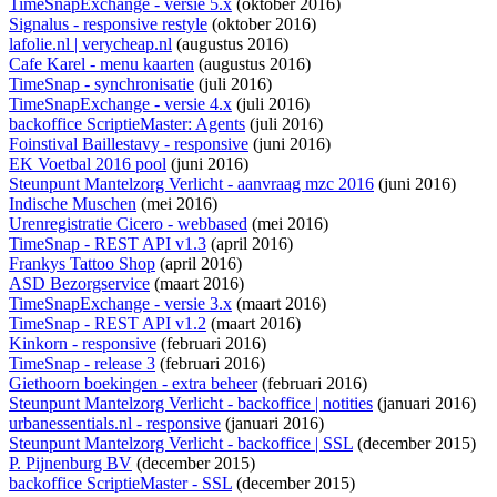
TimeSnapExchange - versie 5.x
(oktober 2016)
Signalus - responsive restyle
(oktober 2016)
lafolie.nl | verycheap.nl
(augustus 2016)
Cafe Karel - menu kaarten
(augustus 2016)
TimeSnap - synchronisatie
(juli 2016)
TimeSnapExchange - versie 4.x
(juli 2016)
backoffice ScriptieMaster: Agents
(juli 2016)
Foinstival Baillestavy - responsive
(juni 2016)
EK Voetbal 2016 pool
(juni 2016)
Steunpunt Mantelzorg Verlicht - aanvraag mzc 2016
(juni 2016)
Indische Muschen
(mei 2016)
Urenregistratie Cicero - webbased
(mei 2016)
TimeSnap - REST API v1.3
(april 2016)
Frankys Tattoo Shop
(april 2016)
ASD Bezorgservice
(maart 2016)
TimeSnapExchange - versie 3.x
(maart 2016)
TimeSnap - REST API v1.2
(maart 2016)
Kinkorn - responsive
(februari 2016)
TimeSnap - release 3
(februari 2016)
Giethoorn boekingen - extra beheer
(februari 2016)
Steunpunt Mantelzorg Verlicht - backoffice | notities
(januari 2016)
urbanessentials.nl - responsive
(januari 2016)
Steunpunt Mantelzorg Verlicht - backoffice | SSL
(december 2015)
P. Pijnenburg BV
(december 2015)
backoffice ScriptieMaster - SSL
(december 2015)