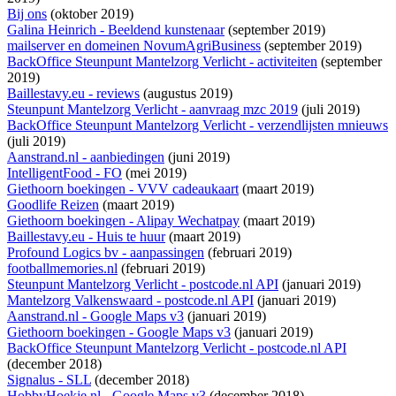
Bij ons
(oktober 2019)
Galina Heinrich - Beeldend kunstenaar
(september 2019)
mailserver en domeinen NovumAgriBusiness
(september 2019)
BackOffice Steunpunt Mantelzorg Verlicht - activiteiten
(september
2019)
Baillestavy.eu - reviews
(augustus 2019)
Steunpunt Mantelzorg Verlicht - aanvraag mzc 2019
(juli 2019)
BackOffice Steunpunt Mantelzorg Verlicht - verzendlijsten mnieuws
(juli 2019)
Aanstrand.nl - aanbiedingen
(juni 2019)
IntelligentFood - FO
(mei 2019)
Giethoorn boekingen - VVV cadeaukaart
(maart 2019)
Goodlife Reizen
(maart 2019)
Giethoorn boekingen - Alipay Wechatpay
(maart 2019)
Baillestavy.eu - Huis te huur
(maart 2019)
Profound Logics bv - aanpassingen
(februari 2019)
footballmemories.nl
(februari 2019)
Steunpunt Mantelzorg Verlicht - postcode.nl API
(januari 2019)
Mantelzorg Valkenswaard - postcode.nl API
(januari 2019)
Aanstrand.nl - Google Maps v3
(januari 2019)
Giethoorn boekingen - Google Maps v3
(januari 2019)
BackOffice Steunpunt Mantelzorg Verlicht - postcode.nl API
(december 2018)
Signalus - SLL
(december 2018)
HobbyHoekje.nl - Google Maps v3
(december 2018)