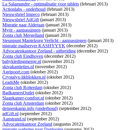
La Salamandre - optimalisatie voor tablets
(februari 2013)
Actionlabs - onderhoud
(februari 2013)
Nieuwsbrief Impeco
(februari 2013)
Nieuwsbrief AdGift
(januari 2013)
Migratie naar Alderaan
(januari 2013)
Myrit - aanpassingen
(januari 2013)
Zonta club Mergelland
(januari 2013)
Steunpunt Mantelzorg Verlicht - aanpassingen
(januari 2013)
migratie mailserver KASHYYYK
(december 2012)
Advocatenkantoor Zeeland - uitbreiding
(december 2012)
Zonta club Eindhoven
(december 2012)
babykledingmeisje.nl
(november 2012)
skivakantietips.nl
(november 2012)
Agripoort.com
(oktober 2012)
Crystalyx-likblokken.nl
(oktober 2012)
LeadsMe
(oktober 2012)
Zonta club Rotterdam
(oktober 2012)
BadkamersOutlet
(oktober 2012)
Slaapkamer-comfort.nl
(oktober 2012)
Zonta club Amsterdam
(oktober 2012)
dennenkamp.info (onderhoud)
(september 2012)
adGift.nl
(september 2012)
Aanstrand.nl
(september 2012)
Advocatenkantoor Zeeland
(augustus 2012)
migratie websites naar Dantooine
(augustus 2012)