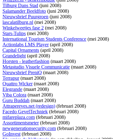
Tilburg Dans Stad
(juni 2008)
Salamander Beeldfoto
(juni 2008)
Nieuwsbrief Puurgroen
(juni 2008)
lascalatilburg.nl
(mei 2008)
Winkelweetjes fase 2
(mei 2008)
Stars-Tulips
(mei 2008)
International Tourism Students Conference
(mei 2008)
Actionlabs LMS Player
(april 2008)
Capital Ornaments
(april 2008)
Grandelight
(april 2008)
Horsten - leatherfashion
(maart 2008)
Metastudio Visuele Communicatie
(maart 2008)
Nieuwsbrief PreniQ
(maart 2008)
Terrapur
(maart 2008)
Quattro Wicker
(maart 2008)
Elegrande
(maart 2008)
Viba Colora
(maart 2008)
Guru Buddah
(maart 2008)
Attrapereves.net (redesign)
(februari 2008)
Facedo GevelTechniek
(februari 2008)
mifareplaza.com
(februari 2008)
Assortimentsmeter
(februari 2008)
newgenerationsecurity.com
(februari 2008)
GoInvest
(februari 2008)