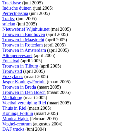
Trackbase
(juni 2005)
Indische duinen
(juni 2005)
Perfectplasma
(juni 2005)
Tradez
(juni 2005)
snlclan
(juni 2005)
Nieuwsbrief Wijnhuis.net
(mei 2005)
Trouwen in Eindhoven
(april 2005)
Trouwen in Maastricht
(april 2005)
Trouwen in Rottedam
(april 2005)
Trouwen in Amsterdam
(april 2005)
Attrapereves.net
(april 2005)
Fonstival
(april 2005)
Trouwen in Tilburg
(april 2005)
Trouwstad
(april 2005)
Fuzzyfaces
(maart 2005)
Jasper Konings-Fortuin
(maart 2005)
Trouwen in Breda
(maart 2005)
Trouwen in Den Bosch
(maart 2005)
Medialoog
(maart 2005)
Voetbal vereniging Riel
(maart 2005)
Thuis in Riel
(maart 2005)
Konings-Fortuin
(maart 2005)
Monica Hajek
(februari 2005)
Veghel-centrum
(augustus 2004)
DAF trucks
(juni 2004)