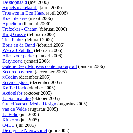
De stopnaald
(mei 2006)
Appels makelaardij
(april 2006)
Trouwen in Den Haag
(april 2006)
Koen delaere
(maart 2006)
Appeltuin
(februari 2006)
Trefzeker - Chaam
(februari 2006)
King Gussie
(februari 2006)
Tida Parket
(februari 2006)
Boris en de Band
(februari 2006)
Web 20 Validtor
(februari 2006)
Alles voor parket
(januari 2006)
Easylocate
(januari 2006)
Galerie Resy Muijsers contemporary art
(januari 2006)
Securedpayment
(december 2005)
xCodim
(december 2005)
Servicetegoed
(december 2005)
Koffie Hoek
(oktober 2005)
Actionlabs
(oktober 2005)
La Salamandre
(oktober 2005)
Gretel Vaesen Media Design
(augustus 2005)
van de Velde
(augustus 2005)
La Folie
(juli 2005)
Kinkorn
(juli 2005)
Q4EU
(juli 2005)
De digitale Nieuwsbrief
(juni 2005)