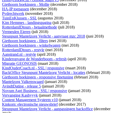
Giethoorn boekingen - Mollie
(december 2018)
HA-IP toepassen
(december 2018)
Pvdrechtwerk
(november 2018)
TuinEnKlussen - SSL
(augustus 2018)
Kim Hemmes - landingspagina
(juli 2018)
RotterdamIDtours - betaalmethode
(juli 2018)
Vermeulen Eieren
(juli 2018)
Steunpunt Mantelzorg Verlicht - aanvraag mzc 2018
(juni 2018)
Giethoorn boekingen - filters
(mei 2018)
Giethoorn boekingen - winkelwagen
(mei 2018)
RotterdamIDtours - restyle
(mei 2018)
Aanstrand.nl - restyle
(april 2018)
Kinderopvang de Wonderboom - refresh
(april 2018)
Migratie GEONOSIS
(maart 2018)
KindOuderCoach.nl - SSL | responsive
(maart 2018)
BackOffice Steunpunt Mantelzorg Verlicht - locaties
(februari 2018)
Giethoorn boekingen - responsive finetuning
(februari 2018)
Mantelzorg Valkenswaard
(januari 2018)
AvindtDating - release 5
(januari 2018)
Novum Agri Business - SSL | responsive
(januari 2018)
Vervanging Kashyyyk
(januari 2018)
Content Management Systeem v10
(januari 2018)
Kinkorn: electronische nieuwsbrief
(december 2017)
Steunpunt Mantelzorg Verlicht - aanpassingen backoffice
(december