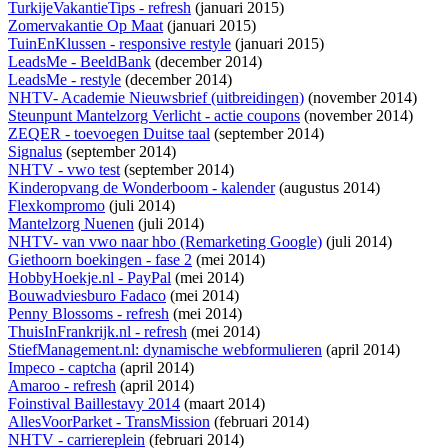
TurkijeVakantieTips - refresh
(januari 2015)
Zomervakantie Op Maat
(januari 2015)
TuinEnKlussen - responsive restyle
(januari 2015)
LeadsMe - BeeldBank
(december 2014)
LeadsMe - restyle
(december 2014)
NHTV- Academie Nieuwsbrief (uitbreidingen)
(november 2014)
Steunpunt Mantelzorg Verlicht - actie coupons
(november 2014)
ZEQER - toevoegen Duitse taal
(september 2014)
Signalus
(september 2014)
NHTV - vwo test
(september 2014)
Kinderopvang de Wonderboom - kalender
(augustus 2014)
Flexkompromo
(juli 2014)
Mantelzorg Nuenen
(juli 2014)
NHTV- van vwo naar hbo (Remarketing Google)
(juli 2014)
Giethoorn boekingen - fase 2
(mei 2014)
HobbyHoekje.nl - PayPal
(mei 2014)
Bouwadviesburo Fadaco
(mei 2014)
Penny Blossoms - refresh
(mei 2014)
ThuisInFrankrijk.nl - refresh
(mei 2014)
StiefManagement.nl: dynamische webformulieren
(april 2014)
Impeco - captcha
(april 2014)
Amaroo - refresh
(april 2014)
Foinstival Baillestavy 2014
(maart 2014)
AllesVoorParket - TransMission
(februari 2014)
NHTV - carriereplein
(februari 2014)