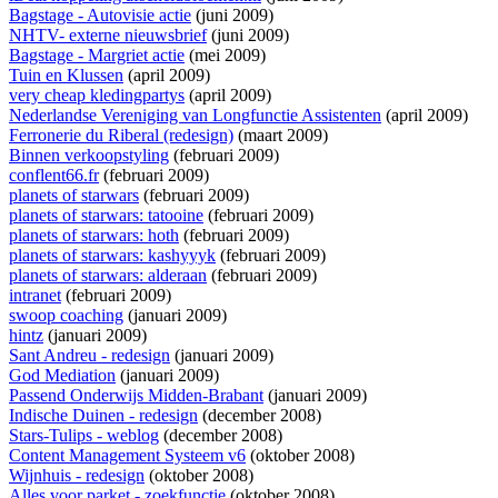
Bagstage - Autovisie actie
(juni 2009)
NHTV- externe nieuwsbrief
(juni 2009)
Bagstage - Margriet actie
(mei 2009)
Tuin en Klussen
(april 2009)
very cheap kledingpartys
(april 2009)
Nederlandse Vereniging van Longfunctie Assistenten
(april 2009)
Ferronerie du Riberal (redesign)
(maart 2009)
Binnen verkoopstyling
(februari 2009)
conflent66.fr
(februari 2009)
planets of starwars
(februari 2009)
planets of starwars: tatooine
(februari 2009)
planets of starwars: hoth
(februari 2009)
planets of starwars: kashyyyk
(februari 2009)
planets of starwars: alderaan
(februari 2009)
intranet
(februari 2009)
swoop coaching
(januari 2009)
hintz
(januari 2009)
Sant Andreu - redesign
(januari 2009)
God Mediation
(januari 2009)
Passend Onderwijs Midden-Brabant
(januari 2009)
Indische Duinen - redesign
(december 2008)
Stars-Tulips - weblog
(december 2008)
Content Management Systeem v6
(oktober 2008)
Wijnhuis - redesign
(oktober 2008)
Alles voor parket - zoekfunctie
(oktober 2008)