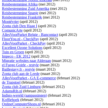
Reisbestemming Afrika
(mei 2012)
Reisbestemming Zuid Amerika
(mei 2012)
Reisbestemming Spanje
(mei 2012)
Reisbestemming Frankrijk
(mei 2012)
Montévrier
(april 2012)
Zonta club Den Haag I
(april 2012)
ComunicArte
(april 2012)
AllesVoorParket Belgie - Bancontact
(april 2012)
FloorYou.nl - CheckPay
(april 2012)
AllesVoorParket - CheckPay
(april 2012)
Excellent Ozone Solutions
(april 2012)
Tuin en Groen
(april 2012)
Impeco - EK 2012
(april 2012)
Migratie websites naar Alderaan
(maart 2012)
el Fuego Goirle - restyle
(maart 2012)
Baillestavy.fr - restyle
(maart 2012)
Zonta club aan de Leede
(maart 2012)
AllesVoorParket - GA E-commerce
(februari 2012)
de Trapstoel
(februari 2012)
Zonta club Zuid Limburg
(februari 2012)
AdamsRib.nl
(februari 2012)
Indigo-wereld (aanpassingen)
(februari 2012)
Koffiehoek
(februari 2012)
OnlineComputerShops.nl
(februari 2012)