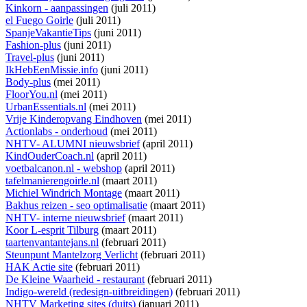
Kinkorn - aanpassingen
(juli 2011)
el Fuego Goirle
(juli 2011)
SpanjeVakantieTips
(juni 2011)
Fashion-plus
(juni 2011)
Travel-plus
(juni 2011)
IkHebEenMissie.info
(juni 2011)
Body-plus
(mei 2011)
FloorYou.nl
(mei 2011)
UrbanEssentials.nl
(mei 2011)
Vrije Kinderopvang Eindhoven
(mei 2011)
Actionlabs - onderhoud
(mei 2011)
NHTV- ALUMNI nieuwsbrief
(april 2011)
KindOuderCoach.nl
(april 2011)
voetbalcanon.nl - webshop
(april 2011)
tafelmanierengoirle.nl
(maart 2011)
Michiel Windrich Montage
(maart 2011)
Bakhus reizen - seo optimalisatie
(maart 2011)
NHTV- interne nieuwsbrief
(maart 2011)
Koor L-esprit Tilburg
(maart 2011)
taartenvantantejans.nl
(februari 2011)
Steunpunt Mantelzorg Verlicht
(februari 2011)
HAK Actie site
(februari 2011)
De Kleine Waarheid - restaurant
(februari 2011)
Indigo-wereld (redesign-uitbreidingen)
(februari 2011)
NHTV Marketing sites (duits)
(januari 2011)