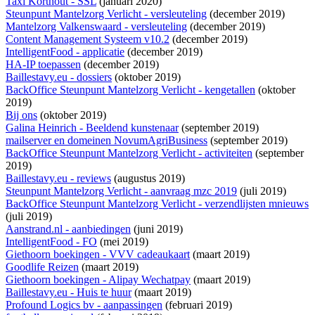
Taxi Korthout - SSL
(januari 2020)
Steunpunt Mantelzorg Verlicht - versleuteling
(december 2019)
Mantelzorg Valkenswaard - versleuteling
(december 2019)
Content Management Systeem v10.2
(december 2019)
IntelligentFood - applicatie
(december 2019)
HA-IP toepassen
(december 2019)
Baillestavy.eu - dossiers
(oktober 2019)
BackOffice Steunpunt Mantelzorg Verlicht - kengetallen
(oktober
2019)
Bij ons
(oktober 2019)
Galina Heinrich - Beeldend kunstenaar
(september 2019)
mailserver en domeinen NovumAgriBusiness
(september 2019)
BackOffice Steunpunt Mantelzorg Verlicht - activiteiten
(september
2019)
Baillestavy.eu - reviews
(augustus 2019)
Steunpunt Mantelzorg Verlicht - aanvraag mzc 2019
(juli 2019)
BackOffice Steunpunt Mantelzorg Verlicht - verzendlijsten mnieuws
(juli 2019)
Aanstrand.nl - aanbiedingen
(juni 2019)
IntelligentFood - FO
(mei 2019)
Giethoorn boekingen - VVV cadeaukaart
(maart 2019)
Goodlife Reizen
(maart 2019)
Giethoorn boekingen - Alipay Wechatpay
(maart 2019)
Baillestavy.eu - Huis te huur
(maart 2019)
Profound Logics bv - aanpassingen
(februari 2019)