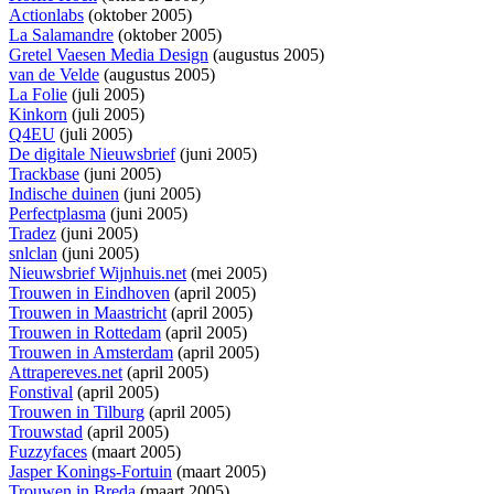
Actionlabs
(oktober 2005)
La Salamandre
(oktober 2005)
Gretel Vaesen Media Design
(augustus 2005)
van de Velde
(augustus 2005)
La Folie
(juli 2005)
Kinkorn
(juli 2005)
Q4EU
(juli 2005)
De digitale Nieuwsbrief
(juni 2005)
Trackbase
(juni 2005)
Indische duinen
(juni 2005)
Perfectplasma
(juni 2005)
Tradez
(juni 2005)
snlclan
(juni 2005)
Nieuwsbrief Wijnhuis.net
(mei 2005)
Trouwen in Eindhoven
(april 2005)
Trouwen in Maastricht
(april 2005)
Trouwen in Rottedam
(april 2005)
Trouwen in Amsterdam
(april 2005)
Attrapereves.net
(april 2005)
Fonstival
(april 2005)
Trouwen in Tilburg
(april 2005)
Trouwstad
(april 2005)
Fuzzyfaces
(maart 2005)
Jasper Konings-Fortuin
(maart 2005)
Trouwen in Breda
(maart 2005)