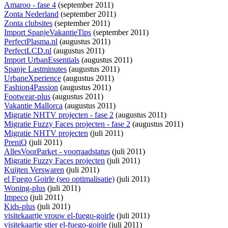
Amaroo - fase 4
(september 2011)
Zonta Nederland
(september 2011)
Zonta clubsites
(september 2011)
Import SpanjeVakantieTips
(september 2011)
PerfectPlasma.nl
(augustus 2011)
PerfectLCD.nl
(augustus 2011)
Import UrbanEssentials
(augustus 2011)
Spanje Lastminutes
(augustus 2011)
UrbaneXperience
(augustus 2011)
Fashion4Passion
(augustus 2011)
Footwear-plus
(augustus 2011)
Vakantie Mallorca
(augustus 2011)
Migratie NHTV projecten - fase 2
(augustus 2011)
Migratie Fuzzy Faces projecten - fase 2
(augustus 2011)
Migratie NHTV projecten
(juli 2011)
PreniQ
(juli 2011)
AllesVoorParket - voorraadstatus
(juli 2011)
Migratie Fuzzy Faces projecten
(juli 2011)
Kuijten Verswaren
(juli 2011)
el Fuego Goirle (seo optimalisatie)
(juli 2011)
Woning-plus
(juli 2011)
Impeco
(juli 2011)
Kids-plus
(juli 2011)
visitekaartje vrouw el-fuego-goirle
(juli 2011)
visitekaartje stier el-fuego-goirle
(juli 2011)