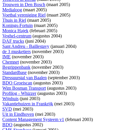
Trouwen in Den Bosch
(maart 2005)
Medialoog
(maart 2005)
Voetbal vereniging Riel
(maart 2005)
Thuis in Riel
(maart 2005)
Konings-Fortuin
(maart 2005)
Monica Hajek
(februari 2005)
Veghel-centrum
(augustus 2004)
DAF trucks
(juni 2004)
Sant Andreu - Baillestavy
(januari 2004)
de 3 musketiers
(november 2003)
IME
(november 2003)
Chemnet
(november 2003)
Begrippenbank
(november 2003)
Standardbase
(november 2003)
Dressuurstal van Baalen
(september 2003)
BDO Groeiscan
(augustus 2003)
Wim Bosman Transport
(augustus 2003)
Profilog - Whizzer
(augustus 2003)
Wijnhuis
(juni 2003)
Vakantiehuizen in Frankrijk
(mei 2003)
SVD
(mei 2003)
Uit in Eindhoven
(mei 2003)
Content Management Systeem v1
(februari 2003)
BDO
(augustus 2002)
CMS Storybase
(januari 2001)