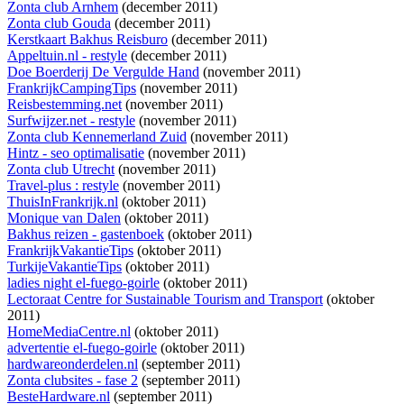
Zonta club Arnhem
(december 2011)
Zonta club Gouda
(december 2011)
Kerstkaart Bakhus Reisburo
(december 2011)
Appeltuin.nl - restyle
(december 2011)
Doe Boerderij De Vergulde Hand
(november 2011)
FrankrijkCampingTips
(november 2011)
Reisbestemming.net
(november 2011)
Surfwijzer.net - restyle
(november 2011)
Zonta club Kennemerland Zuid
(november 2011)
Hintz - seo optimalisatie
(november 2011)
Zonta club Utrecht
(november 2011)
Travel-plus : restyle
(november 2011)
ThuisInFrankrijk.nl
(oktober 2011)
Monique van Dalen
(oktober 2011)
Bakhus reizen - gastenboek
(oktober 2011)
FrankrijkVakantieTips
(oktober 2011)
TurkijeVakantieTips
(oktober 2011)
ladies night el-fuego-goirle
(oktober 2011)
Lectoraat Centre for Sustainable Tourism and Transport
(oktober
2011)
HomeMediaCentre.nl
(oktober 2011)
advertentie el-fuego-goirle
(oktober 2011)
hardwareonderdelen.nl
(september 2011)
Zonta clubsites - fase 2
(september 2011)
BesteHardware.nl
(september 2011)