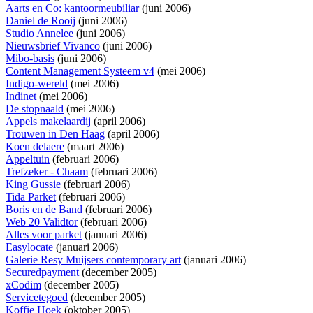
Aarts en Co: kantoormeubiliar
(juni 2006)
Daniel de Rooij
(juni 2006)
Studio Annelee
(juni 2006)
Nieuwsbrief Vivanco
(juni 2006)
Mibo-basis
(juni 2006)
Content Management Systeem v4
(mei 2006)
Indigo-wereld
(mei 2006)
Indinet
(mei 2006)
De stopnaald
(mei 2006)
Appels makelaardij
(april 2006)
Trouwen in Den Haag
(april 2006)
Koen delaere
(maart 2006)
Appeltuin
(februari 2006)
Trefzeker - Chaam
(februari 2006)
King Gussie
(februari 2006)
Tida Parket
(februari 2006)
Boris en de Band
(februari 2006)
Web 20 Validtor
(februari 2006)
Alles voor parket
(januari 2006)
Easylocate
(januari 2006)
Galerie Resy Muijsers contemporary art
(januari 2006)
Securedpayment
(december 2005)
xCodim
(december 2005)
Servicetegoed
(december 2005)
Koffie Hoek
(oktober 2005)