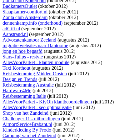
Zonta club Rotterdam
(oktober 2012)
BadkamersOutlet
(oktober 2012)
Slaapkamer-comfort.nl
(oktober 2012)
Zonta club Amsterdam
(oktober 2012)
dennenkamp.info (onderhoud)
(september 2012)
adGift.nl
(september 2012)
Aanstrand.nl
(september 2012)
Advocatenkantoor Zeeland
(augustus 2012)
migratie websites naar Dantooine
(augustus 2012)
jong en hoe begaafd
(augustus 2012)
Stars-Tulips - restyle
(augustus 2012)
AllesVoorParket - klanten module
(augustus 2012)
Taxi Korthout
(augustus 2012)
Reisbestemming Midden Oosten
(juli 2012)
Design en Trends
(juli 2012)
Reisbestemming Australie
(juli 2012)
Hardware4Me
(juli 2012)
Reisbestemming Italie
(juli 2012)
AllesVoorParket - KiyOh klantbeoordelingen
(juli 2012)
AllesVoorParket - seo optimalisatie
(juni 2012)
Shop van het Zandeind
(juni 2012)
Challenger 11 - uitbreidingen
(juni 2012)
AirportServiceBrabant.nl
(juni 2012)
Kinderkleding By Frodo
(juni 2012)
Camping van het Zandeind
(juni 2012)