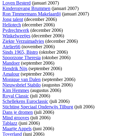
Loven Besterd
(januari 2007)
Kinderopvang Brummen
(januari 2007)
Ron Timmermans Makelaardij
(januari 2007)
Jong talent
(december 2006)
Heliotech
(december 2006)
Pvdrechtwerk
(december 2006)
Winkelweetjes
(december 2006)
Ziekte Verzuimadvies
(december 2006)
Atelier66
(november 2006)
Sinds 1965, Bistro
(oktober 2006)
Spoorzone Theresia
(oktober 2006)
Mandoer
(september 2006)
Hendrik Nijs
(september 2006)
Amalour
(september 2006)
Monique van Dalen
(september 2006)
Nieuwsbrief Stabilo
(augustus 2006)
Kim Hemmes
(augustus 2006)
Royal Classic
(juli 2006)
Schellekens Euroclassic
(juli 2006)
Stichting Speciaal Onderwijs Tilburg
(juli 2006)
Dans je dromen
(juli 2006)
Mind grooves
(juli 2006)
Tablazz
(juni 2006)
Maartje Appels
(juni 2006)
Toverland
(juni 2006)