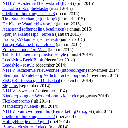
NHTV- Academie Nieuwsbrief (IE10)
(april 2015)
backoffice ScriptieMaster
(maart 2015)
Giethoorn boekingen - fase 3
(maart 2015)
TimeSnapExchange (desktop)
(februari 2015)
De Kleine Waarheid - restyle
(januari 2015)
Aanstrand (afhandeling betalingen)
(januari 2015)
SpanjeVakantieTips - refresh
(januari 2015)
FrankrijkVakantieTips - refresh
(januari 2015)
TurkijeVakantieTips - refresh
(januari 2015)
Zomervakantie Op Maat
(januari 2015)
TuinEnKlussen - responsive restyle
(januari 2015)
LeadsMe - BeeldBank
(december 2014)
LeadsMe - restyle
(december 2014)
NHTV- Academie Nieuwsbrief (uitbreidingen)
(november 2014)
Steunpunt Mantelzorg Verlicht - actie coupons
(november 2014)
ZEQER - toevoegen Duitse taal
(september 2014)
Signalus
(september 2014)
NHTV - vwo test
(september 2014)
Kinderopvang de Wonderboom - kalender
(augustus 2014)
Flexkompromo
(juli 2014)
Mantelzorg Nuenen
(juli 2014)
NHTV- van vwo naar hbo (Remarketing Google)
(juli 2014)
Giethoorn boekingen - fase 2
(mei 2014)
HobbyHoekje.nl - PayPal
(mei 2014)
Bouwadviesburo Fadaco
(mei 2014)