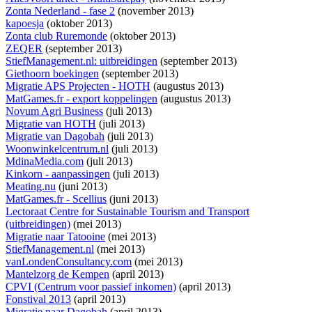
Zonta Nederland - fase 2
(november 2013)
kapoesja
(oktober 2013)
Zonta club Ruremonde
(oktober 2013)
ZEQER
(september 2013)
StiefManagement.nl: uitbreidingen
(september 2013)
Giethoorn boekingen
(september 2013)
Migratie APS Projecten - HOTH
(augustus 2013)
MatGames.fr - export koppelingen
(augustus 2013)
Novum Agri Business
(juli 2013)
Migratie van HOTH
(juli 2013)
Migratie van Dagobah
(juli 2013)
Woonwinkelcentrum.nl
(juli 2013)
MdinaMedia.com
(juli 2013)
Kinkorn - aanpassingen
(juli 2013)
Meating.nu
(juni 2013)
MatGames.fr - Scellius
(juni 2013)
Lectoraat Centre for Sustainable Tourism and Transport
(uitbreidingen)
(mei 2013)
Migratie naar Tatooine
(mei 2013)
StiefManagement.nl
(mei 2013)
vanLondenConsultancy.com
(mei 2013)
Mantelzorg de Kempen
(april 2013)
CPVI (Centrum voor passief inkomen)
(april 2013)
Fonstival 2013
(april 2013)
Migratie naar Dagobah
(april 2013)