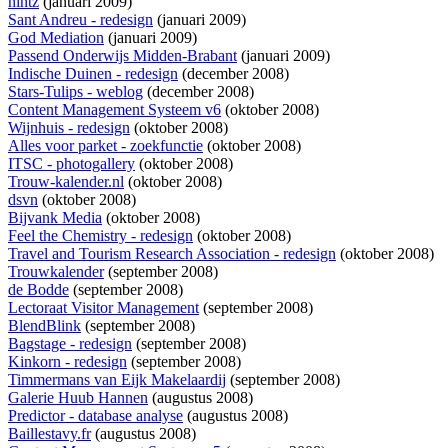
hintz
(januari 2009)
Sant Andreu - redesign
(januari 2009)
God Mediation
(januari 2009)
Passend Onderwijs Midden-Brabant
(januari 2009)
Indische Duinen - redesign
(december 2008)
Stars-Tulips - weblog
(december 2008)
Content Management Systeem v6
(oktober 2008)
Wijnhuis - redesign
(oktober 2008)
Alles voor parket - zoekfunctie
(oktober 2008)
ITSC - photogallery
(oktober 2008)
Trouw-kalender.nl
(oktober 2008)
dsvn
(oktober 2008)
Bijvank Media
(oktober 2008)
Feel the Chemistry - redesign
(oktober 2008)
Travel and Tourism Research Association - redesign
(oktober 2008)
Trouwkalender
(september 2008)
de Bodde
(september 2008)
Lectoraat Visitor Management
(september 2008)
BlendBlink
(september 2008)
Bagstage - redesign
(september 2008)
Kinkorn - redesign
(september 2008)
Timmermans van Eijk Makelaardij
(september 2008)
Galerie Huub Hannen
(augustus 2008)
Predictor - database analyse
(augustus 2008)
Baillestavy.fr
(augustus 2008)