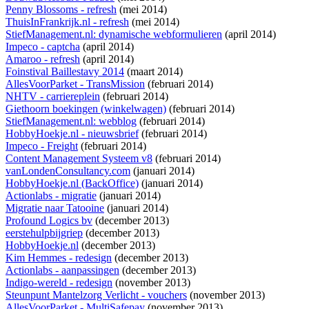
Penny Blossoms - refresh
(mei 2014)
ThuisInFrankrijk.nl - refresh
(mei 2014)
StiefManagement.nl: dynamische webformulieren
(april 2014)
Impeco - captcha
(april 2014)
Amaroo - refresh
(april 2014)
Foinstival Baillestavy 2014
(maart 2014)
AllesVoorParket - TransMission
(februari 2014)
NHTV - carriereplein
(februari 2014)
Giethoorn boekingen (winkelwagen)
(februari 2014)
StiefManagement.nl: webblog
(februari 2014)
HobbyHoekje.nl - nieuwsbrief
(februari 2014)
Impeco - Freight
(februari 2014)
Content Management Systeem v8
(februari 2014)
vanLondenConsultancy.com
(januari 2014)
HobbyHoekje.nl (BackOffice)
(januari 2014)
Actionlabs - migratie
(januari 2014)
Migratie naar Tatooine
(januari 2014)
Profound Logics bv
(december 2013)
eerstehulpbijgriep
(december 2013)
HobbyHoekje.nl
(december 2013)
Kim Hemmes - redesign
(december 2013)
Actionlabs - aanpassingen
(december 2013)
Indigo-wereld - redesign
(november 2013)
Steunpunt Mantelzorg Verlicht - vouchers
(november 2013)
AllesVoorParket - MultiSafepay
(november 2013)