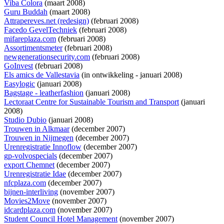
Viba Colora
(maart 2008)
Guru Buddah
(maart 2008)
Attrapereves.net (redesign)
(februari 2008)
Facedo GevelTechniek
(februari 2008)
mifareplaza.com
(februari 2008)
Assortimentsmeter
(februari 2008)
newgenerationsecurity.com
(februari 2008)
GoInvest
(februari 2008)
Els amics de Vallestavia
(
in ontwikkeling
- januari 2008)
Easylogic
(januari 2008)
Bagstage - leatherfashion
(januari 2008)
Lectoraat Centre for Sustainable Tourism and Transport
(januari
2008)
Studio Dubio
(januari 2008)
Trouwen in Alkmaar
(december 2007)
Trouwen in Nijmegen
(december 2007)
Urenregistratie Innoflow
(december 2007)
gp-volvospecials
(december 2007)
export Chemnet
(december 2007)
Urenregistratie Idae
(december 2007)
nfcplaza.com
(december 2007)
bijnen-interliving
(november 2007)
Movies2Move
(november 2007)
idcardplaza.com
(november 2007)
Student Council Hotel Management
(november 2007)