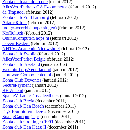
Zonta club aan de Leede
(maart 2012)
AllesVoorParket - GA E-commerce
(februari 2012)
de Trapstoel
(februari 2012)
Zonta club Zuid Limburg
(februari 2012)
AdamsRib.nl
(februari 2012)
Indigo-wereld (aanpassingen)
(februari 2012)
Koffiehoek
(februari 2012)
OnlineComputerShops.nl
(februari 2012)
Loven-Besterd
(februari 2012)
NHTV- Academie Nieuwsbrief
(februari 2012)
Zonta club Zwolle
(februari 2012)
AllesVoorParket Belgie
(februari 2012)
Zonta club Friesland
(januari 2012)
VakantieTripsNederland.nl
(januari 2012)
HardwareComponenten.nl
(januari 2012)
Zonta Club Deventer
(januari 2012)
SecurePayment
(januari 2012)
BHVsite.nl
(januari 2012)
SpanjeVakantieTips - feedback
(januari 2012)
Zonta club Breda
(december 2011)
Zonta club Den Bosch
(december 2011)
Elga fournituren - fase 2
(december 2011)
SpanjeCampingTips
(december 2011)
Zonta club Groningen 1991
(december 2011)
Zonta club Den Haag II
(december 2011)