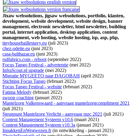
Jixaw websolutions,
jigsaw websolutions,
portfolio,
klanten,
development,
website development,
website design,
banner
management,
electronic newsletter,
html newsletter,
building
portal,
internet application,
desktop application,
content
management,
web hosting,
website hosting,
isp,
asp,
php,
tinyhousebaillestavy.eu
(juli 2023)
chez-odette.eu
(juni 2023)
casa-balthazar.eu
(juni 2023)
rsdfabrics.com - reboot
(september 2022)
Focus Tango Festival - advertentie
(mei 2022)
InfraScout.nl upgrade
(mei 2022)
Migratie MYGEETO naar DAGOBAH
(april 2022)
Stichting Focus Tango
(februari 2022)
Focus Tango Festival - website
(februari 2022)
Fatima Melody
(februari 2022)
swoop coaching
(januari 2022)
Mantelzorg Valkenswaard - aanvraag mantelzorgcompliment 2021
(juli 2021)
Steunpunt Mantelzorg Verlicht - aanvraag mzc 2021
(juli 2021)
Content Management Systeem v10.6
(maart 2021)
Content Management Systeem v10.3a
(januari 2021)
InpakkenEnWegwezen.fr
(
in ontwikkeling
- januari 2021)
ThuisInFrankrijk.nl
(
in ontwikkeling
- december 2020)