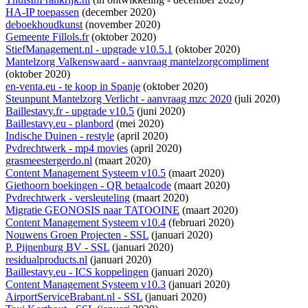
HA-IP toepassen
(december 2020)
deboekhoudkunst
(november 2020)
Gemeente Fillols.fr
(oktober 2020)
StiefManagement.nl - upgrade v10.5.1
(oktober 2020)
Mantelzorg Valkenswaard - aanvraag mantelzorgcompliment
(oktober 2020)
en-venta.eu - te koop in Spanje
(oktober 2020)
Steunpunt Mantelzorg Verlicht - aanvraag mzc 2020
(juli 2020)
Baillestavy.fr - upgrade v10.5
(juni 2020)
Baillestavy.eu - planbord
(mei 2020)
Indische Duinen - restyle
(april 2020)
Pvdrechtwerk - mp4 movies
(april 2020)
grasmeestergerdo.nl
(maart 2020)
Content Management Systeem v10.5
(maart 2020)
Giethoorn boekingen - QR betaalcode
(maart 2020)
Pvdrechtwerk - versleuteling
(maart 2020)
Migratie GEONOSIS naar TATOOINE
(maart 2020)
Content Management Systeem v10.4
(februari 2020)
Nouwens Groen Projecten - SSL
(januari 2020)
P. Pijnenburg BV - SSL
(januari 2020)
residualproducts.nl
(januari 2020)
Baillestavy.eu - ICS koppelingen
(januari 2020)
Content Management Systeem v10.3
(januari 2020)
AirportServiceBrabant.nl - SSL
(januari 2020)