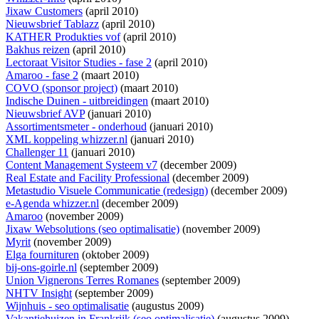
Jixaw Customers
(april 2010)
Nieuwsbrief Tablazz
(april 2010)
KATHER Produkties vof
(april 2010)
Bakhus reizen
(april 2010)
Lectoraat Visitor Studies - fase 2
(april 2010)
Amaroo - fase 2
(maart 2010)
COVO (sponsor project)
(maart 2010)
Indische Duinen - uitbreidingen
(maart 2010)
Nieuwsbrief AVP
(januari 2010)
Assortimentsmeter - onderhoud
(januari 2010)
XML koppeling whizzer.nl
(januari 2010)
Challenger 11
(januari 2010)
Content Management Systeem v7
(december 2009)
Real Estate and Facility Professional
(december 2009)
Metastudio Visuele Communicatie (redesign)
(december 2009)
e-Agenda whizzer.nl
(december 2009)
Amaroo
(november 2009)
Jixaw Websolutions (seo optimalisatie)
(november 2009)
Myrit
(november 2009)
Elga fournituren
(oktober 2009)
bij-ons-goirle.nl
(september 2009)
Union Vignerons Terres Romanes
(september 2009)
NHTV Insight
(september 2009)
Wijnhuis - seo optimalisatie
(augustus 2009)
Vakantiehuizen in Frankrijk (seo optimalisatie)
(augustus 2009)