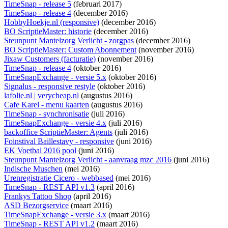
TimeSnap - release 5
(februari 2017)
TimeSnap - release 4
(december 2016)
HobbyHoekje.nl (responsive)
(december 2016)
BO ScriptieMaster: historie
(december 2016)
Steunpunt Mantelzorg Verlicht - zorgpas
(december 2016)
BO ScriptieMaster: Custom Abonnement
(november 2016)
Jixaw Customers (facturatie)
(november 2016)
TimeSnap - release 4
(oktober 2016)
TimeSnapExchange - versie 5.x
(oktober 2016)
Signalus - responsive restyle
(oktober 2016)
lafolie.nl | verycheap.nl
(augustus 2016)
Cafe Karel - menu kaarten
(augustus 2016)
TimeSnap - synchronisatie
(juli 2016)
TimeSnapExchange - versie 4.x
(juli 2016)
backoffice ScriptieMaster: Agents
(juli 2016)
Foinstival Baillestavy - responsive
(juni 2016)
EK Voetbal 2016 pool
(juni 2016)
Steunpunt Mantelzorg Verlicht - aanvraag mzc 2016
(juni 2016)
Indische Muschen
(mei 2016)
Urenregistratie Cicero - webbased
(mei 2016)
TimeSnap - REST API v1.3
(april 2016)
Frankys Tattoo Shop
(april 2016)
ASD Bezorgservice
(maart 2016)
TimeSnapExchange - versie 3.x
(maart 2016)
TimeSnap - REST API v1.2
(maart 2016)