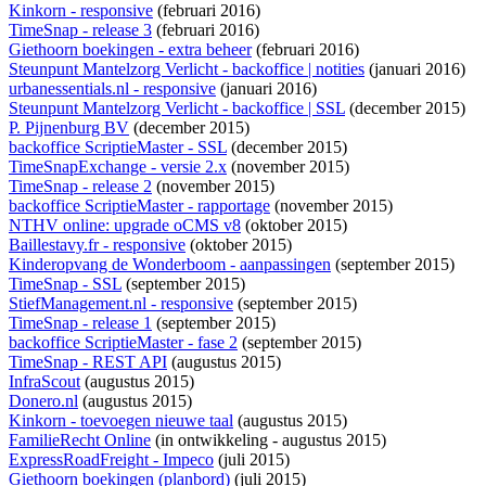
Kinkorn - responsive
(februari 2016)
TimeSnap - release 3
(februari 2016)
Giethoorn boekingen - extra beheer
(februari 2016)
Steunpunt Mantelzorg Verlicht - backoffice | notities
(januari 2016)
urbanessentials.nl - responsive
(januari 2016)
Steunpunt Mantelzorg Verlicht - backoffice | SSL
(december 2015)
P. Pijnenburg BV
(december 2015)
backoffice ScriptieMaster - SSL
(december 2015)
TimeSnapExchange - versie 2.x
(november 2015)
TimeSnap - release 2
(november 2015)
backoffice ScriptieMaster - rapportage
(november 2015)
NTHV online: upgrade oCMS v8
(oktober 2015)
Baillestavy.fr - responsive
(oktober 2015)
Kinderopvang de Wonderboom - aanpassingen
(september 2015)
TimeSnap - SSL
(september 2015)
StiefManagement.nl - responsive
(september 2015)
TimeSnap - release 1
(september 2015)
backoffice ScriptieMaster - fase 2
(september 2015)
TimeSnap - REST API
(augustus 2015)
InfraScout
(augustus 2015)
Donero.nl
(augustus 2015)
Kinkorn - toevoegen nieuwe taal
(augustus 2015)
FamilieRecht Online
(
in ontwikkeling
- augustus 2015)
ExpressRoadFreight - Impeco
(juli 2015)
Giethoorn boekingen (planbord)
(juli 2015)