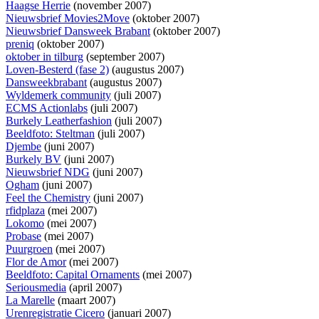
Haagse Herrie
(november 2007)
Nieuwsbrief Movies2Move
(oktober 2007)
Nieuwsbrief Dansweek Brabant
(oktober 2007)
preniq
(oktober 2007)
oktober in tilburg
(september 2007)
Loven-Besterd (fase 2)
(augustus 2007)
Dansweekbrabant
(augustus 2007)
Wyldemerk community
(juli 2007)
ECMS Actionlabs
(juli 2007)
Burkely Leatherfashion
(juli 2007)
Beeldfoto: Steltman
(juli 2007)
Djembe
(juni 2007)
Burkely BV
(juni 2007)
Nieuwsbrief NDG
(juni 2007)
Ogham
(juni 2007)
Feel the Chemistry
(juni 2007)
rfidplaza
(mei 2007)
Lokomo
(mei 2007)
Probase
(mei 2007)
Puurgroen
(mei 2007)
Flor de Amor
(mei 2007)
Beeldfoto: Capital Ornaments
(mei 2007)
Seriousmedia
(april 2007)
La Marelle
(maart 2007)
Urenregistratie Cicero
(januari 2007)