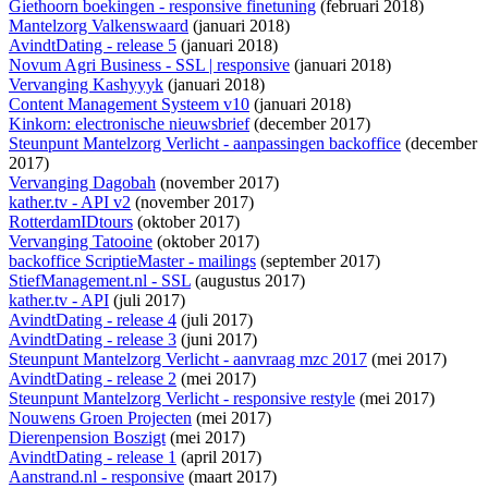
Giethoorn boekingen - responsive finetuning
(februari 2018)
Mantelzorg Valkenswaard
(januari 2018)
AvindtDating - release 5
(januari 2018)
Novum Agri Business - SSL | responsive
(januari 2018)
Vervanging Kashyyyk
(januari 2018)
Content Management Systeem v10
(januari 2018)
Kinkorn: electronische nieuwsbrief
(december 2017)
Steunpunt Mantelzorg Verlicht - aanpassingen backoffice
(december
2017)
Vervanging Dagobah
(november 2017)
kather.tv - API v2
(november 2017)
RotterdamIDtours
(oktober 2017)
Vervanging Tatooine
(oktober 2017)
backoffice ScriptieMaster - mailings
(september 2017)
StiefManagement.nl - SSL
(augustus 2017)
kather.tv - API
(juli 2017)
AvindtDating - release 4
(juli 2017)
AvindtDating - release 3
(juni 2017)
Steunpunt Mantelzorg Verlicht - aanvraag mzc 2017
(mei 2017)
AvindtDating - release 2
(mei 2017)
Steunpunt Mantelzorg Verlicht - responsive restyle
(mei 2017)
Nouwens Groen Projecten
(mei 2017)
Dierenpension Boszigt
(mei 2017)
AvindtDating - release 1
(april 2017)
Aanstrand.nl - responsive
(maart 2017)