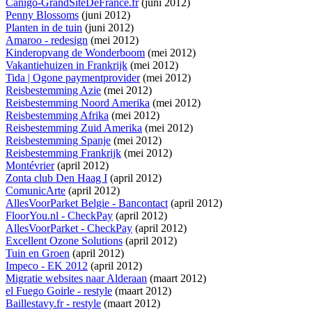
Canigo-GrandSiteDeFrance.fr
(juni 2012)
Penny Blossoms
(juni 2012)
Planten in de tuin
(juni 2012)
Amaroo - redesign
(mei 2012)
Kinderopvang de Wonderboom
(mei 2012)
Vakantiehuizen in Frankrijk
(mei 2012)
Tida | Ogone paymentprovider
(mei 2012)
Reisbestemming Azie
(mei 2012)
Reisbestemming Noord Amerika
(mei 2012)
Reisbestemming Afrika
(mei 2012)
Reisbestemming Zuid Amerika
(mei 2012)
Reisbestemming Spanje
(mei 2012)
Reisbestemming Frankrijk
(mei 2012)
Montévrier
(april 2012)
Zonta club Den Haag I
(april 2012)
ComunicArte
(april 2012)
AllesVoorParket Belgie - Bancontact
(april 2012)
FloorYou.nl - CheckPay
(april 2012)
AllesVoorParket - CheckPay
(april 2012)
Excellent Ozone Solutions
(april 2012)
Tuin en Groen
(april 2012)
Impeco - EK 2012
(april 2012)
Migratie websites naar Alderaan
(maart 2012)
el Fuego Goirle - restyle
(maart 2012)
Baillestavy.fr - restyle
(maart 2012)