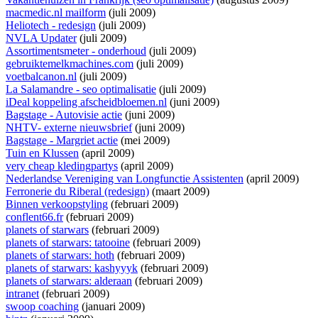
macmedic.nl mailform
(juli 2009)
Heliotech - redesign
(juli 2009)
NVLA Updater
(juli 2009)
Assortimentsmeter - onderhoud
(juli 2009)
gebruiktemelkmachines.com
(juli 2009)
voetbalcanon.nl
(juli 2009)
La Salamandre - seo optimalisatie
(juli 2009)
iDeal koppeling afscheidbloemen.nl
(juni 2009)
Bagstage - Autovisie actie
(juni 2009)
NHTV- externe nieuwsbrief
(juni 2009)
Bagstage - Margriet actie
(mei 2009)
Tuin en Klussen
(april 2009)
very cheap kledingpartys
(april 2009)
Nederlandse Vereniging van Longfunctie Assistenten
(april 2009)
Ferronerie du Riberal (redesign)
(maart 2009)
Binnen verkoopstyling
(februari 2009)
conflent66.fr
(februari 2009)
planets of starwars
(februari 2009)
planets of starwars: tatooine
(februari 2009)
planets of starwars: hoth
(februari 2009)
planets of starwars: kashyyyk
(februari 2009)
planets of starwars: alderaan
(februari 2009)
intranet
(februari 2009)
swoop coaching
(januari 2009)