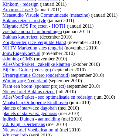
Kinkorn - redesign
(januari 2011)
Amaroo - fase 3
(januari 2011)
Metastudio Visuele Communicatie (metazine)
(januari 2011)
Bakhus reizen - restyle
(januari 2011)
Migratie APS Projecten - HOTH
(januari 2011)
voetbalcanon.nl - uitbreidingen
(januari 2011)
Bakhus kuurreizen
(december 2010)
Zorgboerderij De Vergulde Hand
(november 2010)
NHTV Marketing sites (engels)
(november 2010)
JouwEigenKoers.nl
(november 2010)
skinning oCMS
(november 2010)
AllesVoorParket - zakelijke klanten
(oktober 2010)
Bij Ons Goirle (redesign)
(september 2010)
Urenregistratie Cicero (onderhoud)
(september 2010)
Woningzorg Nederland
(september 2010)
Plant een boom (sponsor project)
(september 2010)
Nieuwsbrief Bakhus reizen
(juli 2010)
AllesVoorParket - seo optimalisatie en redesign
(juni 2010)
Maatschap Orthopedie Eindhoven
(juni 2010)
planets of starwars: dagobah
(mei 2010)
planets of starwars: geonosis
(mei 2010)
Indische Duinen - aanmelding
(mei 2010)
v.d. Kuijl - Oerlemans
(mei 2010)
Nieuwsbrief Voetbalcanon.nl
(mei 2010)
Whizzer-Info
(april 2010)