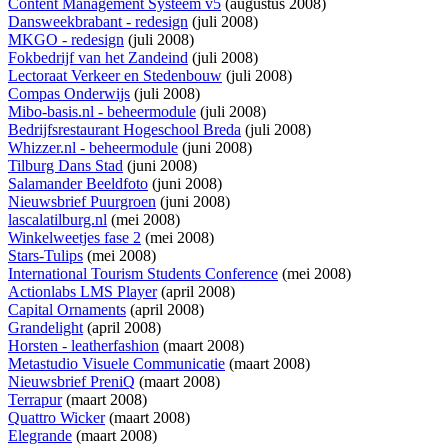
Content Management Systeem v5
(augustus 2008)
Dansweekbrabant - redesign
(juli 2008)
MKGO - redesign
(juli 2008)
Fokbedrijf van het Zandeind
(juli 2008)
Lectoraat Verkeer en Stedenbouw
(juli 2008)
Compas Onderwijs
(juli 2008)
Mibo-basis.nl - beheermodule
(juli 2008)
Bedrijfsrestaurant Hogeschool Breda
(juli 2008)
Whizzer.nl - beheermodule
(juni 2008)
Tilburg Dans Stad
(juni 2008)
Salamander Beeldfoto
(juni 2008)
Nieuwsbrief Puurgroen
(juni 2008)
lascalatilburg.nl
(mei 2008)
Winkelweetjes fase 2
(mei 2008)
Stars-Tulips
(mei 2008)
International Tourism Students Conference
(mei 2008)
Actionlabs LMS Player
(april 2008)
Capital Ornaments
(april 2008)
Grandelight
(april 2008)
Horsten - leatherfashion
(maart 2008)
Metastudio Visuele Communicatie
(maart 2008)
Nieuwsbrief PreniQ
(maart 2008)
Terrapur
(maart 2008)
Quattro Wicker
(maart 2008)
Elegrande
(maart 2008)