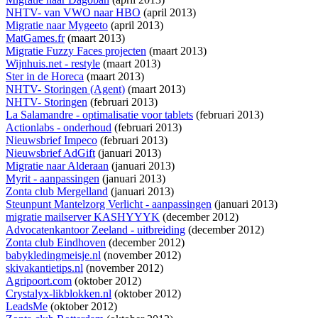
NHTV- van VWO naar HBO
(april 2013)
Migratie naar Mygeeto
(april 2013)
MatGames.fr
(maart 2013)
Migratie Fuzzy Faces projecten
(maart 2013)
Wijnhuis.net - restyle
(maart 2013)
Ster in de Horeca
(maart 2013)
NHTV- Storingen (Agent)
(maart 2013)
NHTV- Storingen
(februari 2013)
La Salamandre - optimalisatie voor tablets
(februari 2013)
Actionlabs - onderhoud
(februari 2013)
Nieuwsbrief Impeco
(februari 2013)
Nieuwsbrief AdGift
(januari 2013)
Migratie naar Alderaan
(januari 2013)
Myrit - aanpassingen
(januari 2013)
Zonta club Mergelland
(januari 2013)
Steunpunt Mantelzorg Verlicht - aanpassingen
(januari 2013)
migratie mailserver KASHYYYK
(december 2012)
Advocatenkantoor Zeeland - uitbreiding
(december 2012)
Zonta club Eindhoven
(december 2012)
babykledingmeisje.nl
(november 2012)
skivakantietips.nl
(november 2012)
Agripoort.com
(oktober 2012)
Crystalyx-likblokken.nl
(oktober 2012)
LeadsMe
(oktober 2012)