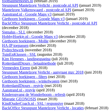
footballmemories.nl
(februari 2019)
Steunpunt Mantelzorg Verlicht - postcode.nl API
(januari 2019)
Mantelzorg Valkenswaard - postcode.nl API
(januari 2019)
Aanstrand.nl - Google Maps v3
(januari 2019)
Giethoorn boekingen - Google Maps v3
(januari 2019)
BackOffice Steunpunt Mantelzorg Verlicht - postcode.nl API
(december 2018)
Signalus - SLL
(december 2018)
HobbyHoekje.nl - Google Maps v3
(december 2018)
Giethoorn boekingen - Mollie
(december 2018)
HA-IP toepassen
(december 2018)
Pvdrechtwerk
(november 2018)
TuinEnKlussen - SSL
(augustus 2018)
Kim Hemmes - landingspagina
(juli 2018)
RotterdamIDtours - betaalmethode
(juli 2018)
Vermeulen Eieren
(juli 2018)
Steunpunt Mantelzorg Verlicht - aanvraag mzc 2018
(juni 2018)
Giethoorn boekingen - filters
(mei 2018)
Giethoorn boekingen - winkelwagen
(mei 2018)
RotterdamIDtours - restyle
(mei 2018)
Aanstrand.nl - restyle
(april 2018)
Kinderopvang de Wonderboom - refresh
(april 2018)
Migratie GEONOSIS
(maart 2018)
KindOuderCoach.nl - SSL | responsive
(maart 2018)
BackOffice Steunpunt Mantelzorg Verlicht - locaties
(februari 2018)