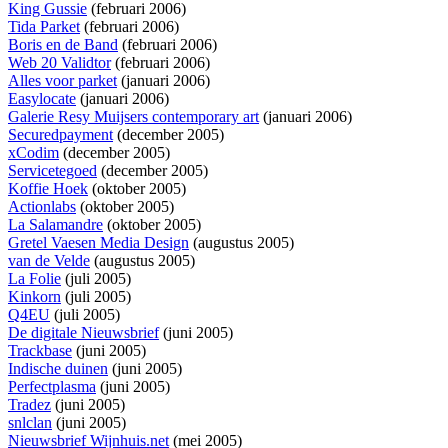
King Gussie
(februari 2006)
Tida Parket
(februari 2006)
Boris en de Band
(februari 2006)
Web 20 Validtor
(februari 2006)
Alles voor parket
(januari 2006)
Easylocate
(januari 2006)
Galerie Resy Muijsers contemporary art
(januari 2006)
Securedpayment
(december 2005)
xCodim
(december 2005)
Servicetegoed
(december 2005)
Koffie Hoek
(oktober 2005)
Actionlabs
(oktober 2005)
La Salamandre
(oktober 2005)
Gretel Vaesen Media Design
(augustus 2005)
van de Velde
(augustus 2005)
La Folie
(juli 2005)
Kinkorn
(juli 2005)
Q4EU
(juli 2005)
De digitale Nieuwsbrief
(juni 2005)
Trackbase
(juni 2005)
Indische duinen
(juni 2005)
Perfectplasma
(juni 2005)
Tradez
(juni 2005)
snlclan
(juni 2005)
Nieuwsbrief Wijnhuis.net
(mei 2005)