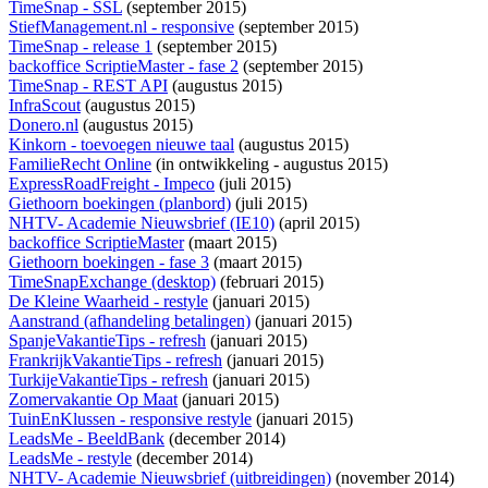
TimeSnap - SSL
(september 2015)
StiefManagement.nl - responsive
(september 2015)
TimeSnap - release 1
(september 2015)
backoffice ScriptieMaster - fase 2
(september 2015)
TimeSnap - REST API
(augustus 2015)
InfraScout
(augustus 2015)
Donero.nl
(augustus 2015)
Kinkorn - toevoegen nieuwe taal
(augustus 2015)
FamilieRecht Online
(
in ontwikkeling
- augustus 2015)
ExpressRoadFreight - Impeco
(juli 2015)
Giethoorn boekingen (planbord)
(juli 2015)
NHTV- Academie Nieuwsbrief (IE10)
(april 2015)
backoffice ScriptieMaster
(maart 2015)
Giethoorn boekingen - fase 3
(maart 2015)
TimeSnapExchange (desktop)
(februari 2015)
De Kleine Waarheid - restyle
(januari 2015)
Aanstrand (afhandeling betalingen)
(januari 2015)
SpanjeVakantieTips - refresh
(januari 2015)
FrankrijkVakantieTips - refresh
(januari 2015)
TurkijeVakantieTips - refresh
(januari 2015)
Zomervakantie Op Maat
(januari 2015)
TuinEnKlussen - responsive restyle
(januari 2015)
LeadsMe - BeeldBank
(december 2014)
LeadsMe - restyle
(december 2014)
NHTV- Academie Nieuwsbrief (uitbreidingen)
(november 2014)