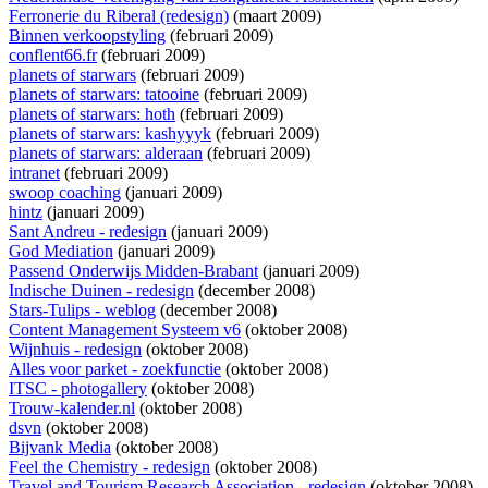
Ferronerie du Riberal (redesign)
(maart 2009)
Binnen verkoopstyling
(februari 2009)
conflent66.fr
(februari 2009)
planets of starwars
(februari 2009)
planets of starwars: tatooine
(februari 2009)
planets of starwars: hoth
(februari 2009)
planets of starwars: kashyyyk
(februari 2009)
planets of starwars: alderaan
(februari 2009)
intranet
(februari 2009)
swoop coaching
(januari 2009)
hintz
(januari 2009)
Sant Andreu - redesign
(januari 2009)
God Mediation
(januari 2009)
Passend Onderwijs Midden-Brabant
(januari 2009)
Indische Duinen - redesign
(december 2008)
Stars-Tulips - weblog
(december 2008)
Content Management Systeem v6
(oktober 2008)
Wijnhuis - redesign
(oktober 2008)
Alles voor parket - zoekfunctie
(oktober 2008)
ITSC - photogallery
(oktober 2008)
Trouw-kalender.nl
(oktober 2008)
dsvn
(oktober 2008)
Bijvank Media
(oktober 2008)
Feel the Chemistry - redesign
(oktober 2008)
Travel and Tourism Research Association - redesign
(oktober 2008)