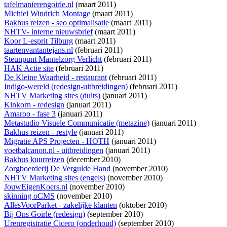
tafelmanierengoirle.nl
(maart 2011)
Michiel Windrich Montage
(maart 2011)
Bakhus reizen - seo optimalisatie
(maart 2011)
NHTV- interne nieuwsbrief
(maart 2011)
Koor L-esprit Tilburg
(maart 2011)
taartenvantantejans.nl
(februari 2011)
Steunpunt Mantelzorg Verlicht
(februari 2011)
HAK Actie site
(februari 2011)
De Kleine Waarheid - restaurant
(februari 2011)
Indigo-wereld (redesign-uitbreidingen)
(februari 2011)
NHTV Marketing sites (duits)
(januari 2011)
Kinkorn - redesign
(januari 2011)
Amaroo - fase 3
(januari 2011)
Metastudio Visuele Communicatie (metazine)
(januari 2011)
Bakhus reizen - restyle
(januari 2011)
Migratie APS Projecten - HOTH
(januari 2011)
voetbalcanon.nl - uitbreidingen
(januari 2011)
Bakhus kuurreizen
(december 2010)
Zorgboerderij De Vergulde Hand
(november 2010)
NHTV Marketing sites (engels)
(november 2010)
JouwEigenKoers.nl
(november 2010)
skinning oCMS
(november 2010)
AllesVoorParket - zakelijke klanten
(oktober 2010)
Bij Ons Goirle (redesign)
(september 2010)
Urenregistratie Cicero (onderhoud)
(september 2010)