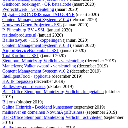
Giethoorn boekingen - QR betaalcode
(maart 2020)
Pvdrechtwerk - versleuteling
(maart 2020)
Migratie GEONOSIS naar TATOOINE
(maart 2020)
Content Management Systeem v10.4
(februari 2020)
Nouwens Groen Projecten - SSL
(januari 2020)
P. Pijnenburg BV - SSL
(januari 2020)
residualproducts.nl
(januari 2020)
Baillestavy.eu - ICS koppelingen
(januari 2020)
Content Management Systeem v10.3
(januari 2020)
AirportServiceBrabant.nl - SSL
(januari 2020)
Taxi Korthout - SSL
(januari 2020)
Steunpunt Mantelzorg Verlicht - versleuteling
(december 2019)
Mantelzorg Valkenswaard - versleuteling
(december 2019)
Content Management Systeem v10.2
(december 2019)
IntelligentFood - applicatie
(december 2019)
HA-IP toepassen
(december 2019)
Baillestavy.eu - dossiers
(oktober 2019)
BackOffice Steunpunt Mantelzorg Verlicht - kengetallen
(oktober
2019)
Bij ons
(oktober 2019)
Galina Heinrich - Beeldend kunstenaar
(september 2019)
mailserver en domeinen NovumAgriBusiness
(september 2019)
BackOffice Steunpunt Mantelzorg Verlicht - activiteiten
(september
2019)
Baillestavy.eu - reviews
(augustus 2019)