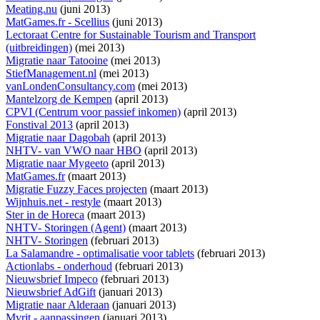
Meating.nu
(juni 2013)
MatGames.fr - Scellius
(juni 2013)
Lectoraat Centre for Sustainable Tourism and Transport
(uitbreidingen)
(mei 2013)
Migratie naar Tatooine
(mei 2013)
StiefManagement.nl
(mei 2013)
vanLondenConsultancy.com
(mei 2013)
Mantelzorg de Kempen
(april 2013)
CPVI (Centrum voor passief inkomen)
(april 2013)
Fonstival 2013
(april 2013)
Migratie naar Dagobah
(april 2013)
NHTV- van VWO naar HBO
(april 2013)
Migratie naar Mygeeto
(april 2013)
MatGames.fr
(maart 2013)
Migratie Fuzzy Faces projecten
(maart 2013)
Wijnhuis.net - restyle
(maart 2013)
Ster in de Horeca
(maart 2013)
NHTV- Storingen (Agent)
(maart 2013)
NHTV- Storingen
(februari 2013)
La Salamandre - optimalisatie voor tablets
(februari 2013)
Actionlabs - onderhoud
(februari 2013)
Nieuwsbrief Impeco
(februari 2013)
Nieuwsbrief AdGift
(januari 2013)
Migratie naar Alderaan
(januari 2013)
Myrit - aanpassingen
(januari 2013)