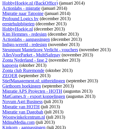
HobbyHoekje.nl (BackOffice)
(januari 2014)
Actionlabs - migratie
(januari 2014)
Migratie naar Tatooine
(januari 2014)
Profound Logics bv
(december 2013)
eerstehulpbijgriep
(december 2013)
HobbyHoekje.nl
(december 2013)
Kim Hemmes - redesign
(december 2013)
Actionlabs - aanpassingen
(december 2013)
Indigo-wereld - redesign
(november 2013)
Steunpunt Mantelzorg Verlicht - vouchers
(november 2013)
AllesVoorParket - MultiSafepay
(november 2013)
Zonta Nederland - fase 2
(november 2013)
kapoesja
(oktober 2013)
Zonta club Ruremonde
(oktober 2013)
ZEQER
(september 2013)
StiefManagement.nl: uitbreidingen
(september 2013)
Giethoorn boekingen
(september 2013)
Migratie APS Projecten - HOTH
(augustus 2013)
MatGames.fr - export koppelingen
(augustus 2013)
Novum Agri Business
(juli 2013)
Migratie van HOTH
(juli 2013)
Migratie van Dagobah
(juli 2013)
Woonwinkelcentrum.nl
(juli 2013)
MdinaMedia.com
(juli 2013)
Kinkorn - aanpassingen
(juli 2013)