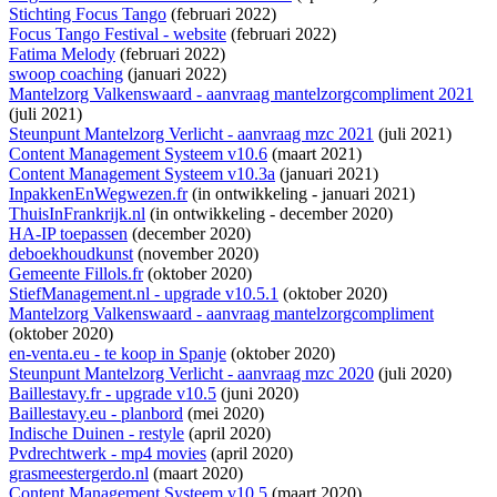
Stichting Focus Tango
(februari 2022)
Focus Tango Festival - website
(februari 2022)
Fatima Melody
(februari 2022)
swoop coaching
(januari 2022)
Mantelzorg Valkenswaard - aanvraag mantelzorgcompliment 2021
(juli 2021)
Steunpunt Mantelzorg Verlicht - aanvraag mzc 2021
(juli 2021)
Content Management Systeem v10.6
(maart 2021)
Content Management Systeem v10.3a
(januari 2021)
InpakkenEnWegwezen.fr
(
in ontwikkeling
- januari 2021)
ThuisInFrankrijk.nl
(
in ontwikkeling
- december 2020)
HA-IP toepassen
(december 2020)
deboekhoudkunst
(november 2020)
Gemeente Fillols.fr
(oktober 2020)
StiefManagement.nl - upgrade v10.5.1
(oktober 2020)
Mantelzorg Valkenswaard - aanvraag mantelzorgcompliment
(oktober 2020)
en-venta.eu - te koop in Spanje
(oktober 2020)
Steunpunt Mantelzorg Verlicht - aanvraag mzc 2020
(juli 2020)
Baillestavy.fr - upgrade v10.5
(juni 2020)
Baillestavy.eu - planbord
(mei 2020)
Indische Duinen - restyle
(april 2020)
Pvdrechtwerk - mp4 movies
(april 2020)
grasmeestergerdo.nl
(maart 2020)
Content Management Systeem v10.5
(maart 2020)