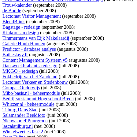
Trouwkalender
(september 2008)
de Bodde
(september 2008)
Lectoraat Visitor Management
(september 2008)
BlendBlink
(september 2008)
Bagstage - redesign
(september 2008)
Kinkorn - redesign
(september 2008)
Timmermans van Eijk Makelaardij
(september 2008)
Galerie Huub Hannen
(augustus 2008)
Predictor - database analyse
(augustus 2008)
Baillestavy.fr
(augustus 2008)
Content Management Systeem v5
(augustus 2008)
Dansweekbrabant - redesign
(juli 2008)
MKGO - redesign
(juli 2008)
Fokbedrijf van het Zandeind
(juli 2008)
Lectoraat Verkeer en Stedenbouw
(juli 2008)
Compas Onderwijs
(juli 2008)
Mibo-basis.nl - beheermodule
(juli 2008)
Bedrijfsrestaurant Hogeschool Breda
(juli 2008)
Whizzer.nl - beheermodule
(juni 2008)
Tilburg Dans Stad
(juni 2008)
Salamander Beeldfoto
(juni 2008)
Nieuwsbrief Puurgroen
(juni 2008)
lascalatilburg.nl
(mei 2008)
Winkelweetjes fase 2
(mei 2008)