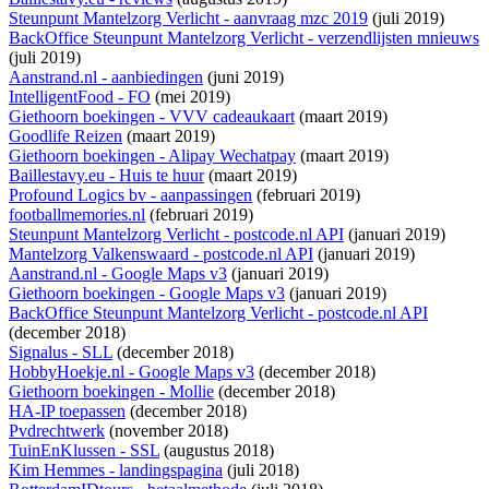
Steunpunt Mantelzorg Verlicht - aanvraag mzc 2019
(juli 2019)
BackOffice Steunpunt Mantelzorg Verlicht - verzendlijsten mnieuws
(juli 2019)
Aanstrand.nl - aanbiedingen
(juni 2019)
IntelligentFood - FO
(mei 2019)
Giethoorn boekingen - VVV cadeaukaart
(maart 2019)
Goodlife Reizen
(maart 2019)
Giethoorn boekingen - Alipay Wechatpay
(maart 2019)
Baillestavy.eu - Huis te huur
(maart 2019)
Profound Logics bv - aanpassingen
(februari 2019)
footballmemories.nl
(februari 2019)
Steunpunt Mantelzorg Verlicht - postcode.nl API
(januari 2019)
Mantelzorg Valkenswaard - postcode.nl API
(januari 2019)
Aanstrand.nl - Google Maps v3
(januari 2019)
Giethoorn boekingen - Google Maps v3
(januari 2019)
BackOffice Steunpunt Mantelzorg Verlicht - postcode.nl API
(december 2018)
Signalus - SLL
(december 2018)
HobbyHoekje.nl - Google Maps v3
(december 2018)
Giethoorn boekingen - Mollie
(december 2018)
HA-IP toepassen
(december 2018)
Pvdrechtwerk
(november 2018)
TuinEnKlussen - SSL
(augustus 2018)
Kim Hemmes - landingspagina
(juli 2018)