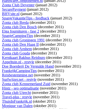
HardwareComponenten.nl
(januari 2012)
Zonta Club Deventer
(januari 2012)
SecurePayment
(januari 2012)
BHVsite.nl
(januari 2012)
SpanjeVakantieTips - feedback
(januari 2012)
Zonta club Breda
(december 2011)
Zonta club Den Bosch
(december 2011)
Elga fournituren - fase 2
(december 2011)
SpanjeCampingTips
(december 2011)
Zonta club Groningen 1991
(december 2011)
Zonta club Den Haag II
(december 2011)
Zonta club Arnhem
(december 2011)
Zonta club Gouda
(december 2011)
Kerstkaart Bakhus Reisburo
(december 2011)
Appeltuin.nl - restyle
(december 2011)
Doe Boerderij De Vergulde Hand
(november 2011)
FrankrijkCampingTips
(november 2011)
Reisbestemming.net
(november 2011)
Surfwijzer.net - restyle
(november 2011)
Zonta club Kennemerland Zuid
(november 2011)
Hintz - seo optimalisatie
(november 2011)
Zonta club Utrecht
(november 2011)
Travel-plus : restyle
(november 2011)
ThuisInFrankrijk.nl
(oktober 2011)
Monique van Dalen
(oktober 2011)