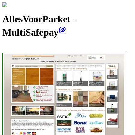
AllesVoorParket -
@
MultiSafepay