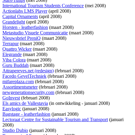
Stars-Tulips
(mei 2008)
International Tourism Students Conference
(mei 2008)
Actionlabs LMS Player
(april 2008)
Capital Ornaments
(april 2008)
Grandelight
(april 2008)
Horsten - leatherfashion
(maart 2008)
Metastudio Visuele Communicatie
(maart 2008)
Nieuwsbrief PreniQ
(maart 2008)
Terrapur
(maart 2008)
Quattro Wicker
(maart 2008)
Elegrande
(maart 2008)
Viba Colora
(maart 2008)
Guru Buddah
(maart 2008)
Attrapereves.net (redesign)
(februari 2008)
Facedo GevelTechniek
(februari 2008)
mifareplaza.com
(februari 2008)
Assortimentsmeter
(februari 2008)
newgenerationsecurity.com
(februari 2008)
GoInvest
(februari 2008)
Els amics de Vallestavia
(
in ontwikkeling
- januari 2008)
Easylogic
(januari 2008)
Bagstage - leatherfashion
(januari 2008)
Lectoraat Centre for Sustainable Tourism and Transport
(januari
2008)
Studio Dubio
(januari 2008)