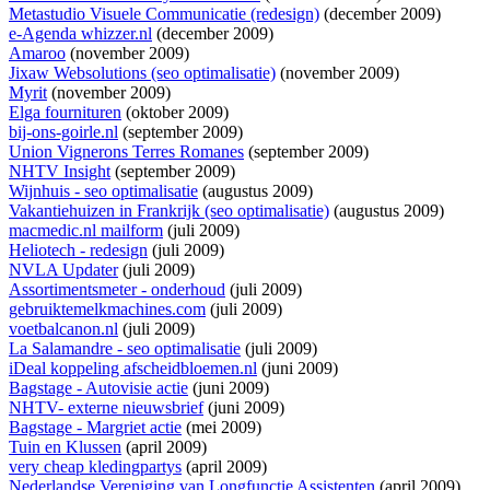
Metastudio Visuele Communicatie (redesign)
(december 2009)
e-Agenda whizzer.nl
(december 2009)
Amaroo
(november 2009)
Jixaw Websolutions (seo optimalisatie)
(november 2009)
Myrit
(november 2009)
Elga fournituren
(oktober 2009)
bij-ons-goirle.nl
(september 2009)
Union Vignerons Terres Romanes
(september 2009)
NHTV Insight
(september 2009)
Wijnhuis - seo optimalisatie
(augustus 2009)
Vakantiehuizen in Frankrijk (seo optimalisatie)
(augustus 2009)
macmedic.nl mailform
(juli 2009)
Heliotech - redesign
(juli 2009)
NVLA Updater
(juli 2009)
Assortimentsmeter - onderhoud
(juli 2009)
gebruiktemelkmachines.com
(juli 2009)
voetbalcanon.nl
(juli 2009)
La Salamandre - seo optimalisatie
(juli 2009)
iDeal koppeling afscheidbloemen.nl
(juni 2009)
Bagstage - Autovisie actie
(juni 2009)
NHTV- externe nieuwsbrief
(juni 2009)
Bagstage - Margriet actie
(mei 2009)
Tuin en Klussen
(april 2009)
very cheap kledingpartys
(april 2009)
Nederlandse Vereniging van Longfunctie Assistenten
(april 2009)