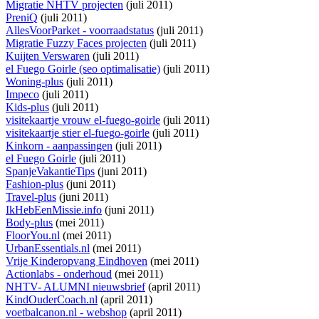
Migratie NHTV projecten
(juli 2011)
PreniQ
(juli 2011)
AllesVoorParket - voorraadstatus
(juli 2011)
Migratie Fuzzy Faces projecten
(juli 2011)
Kuijten Verswaren
(juli 2011)
el Fuego Goirle (seo optimalisatie)
(juli 2011)
Woning-plus
(juli 2011)
Impeco
(juli 2011)
Kids-plus
(juli 2011)
visitekaartje vrouw el-fuego-goirle
(juli 2011)
visitekaartje stier el-fuego-goirle
(juli 2011)
Kinkorn - aanpassingen
(juli 2011)
el Fuego Goirle
(juli 2011)
SpanjeVakantieTips
(juni 2011)
Fashion-plus
(juni 2011)
Travel-plus
(juni 2011)
IkHebEenMissie.info
(juni 2011)
Body-plus
(mei 2011)
FloorYou.nl
(mei 2011)
UrbanEssentials.nl
(mei 2011)
Vrije Kinderopvang Eindhoven
(mei 2011)
Actionlabs - onderhoud
(mei 2011)
NHTV- ALUMNI nieuwsbrief
(april 2011)
KindOuderCoach.nl
(april 2011)
voetbalcanon.nl - webshop
(april 2011)