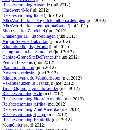
Reisbestemming Australie
(juli 2012)
Hardware4Me
(juli 2012)
Reisbestemming Italie
(juli 2012)
AllesVoorParket - KiyOh klantbeoordelingen
(juli 2012)
AllesVoorParket - seo optimalisatie
(juni 2012)
Shop van het Zandeind
(juni 2012)
Challenger 11 - uitbreidingen
(juni 2012)
AirportServiceBrabant.nl
(juni 2012)
Kinderkleding By Frodo
(juni 2012)
Camping van het Zandeind
(juni 2012)
Canigo-GrandSiteDeFrance.fr
(juni 2012)
Penny Blossoms
(juni 2012)
Planten in de tuin
(juni 2012)
Amaroo - redesign
(mei 2012)
Kinderopvang de Wonderboom
(mei 2012)
Vakantiehuizen in Frankrijk
(mei 2012)
Tida | Ogone paymentprovider
(mei 2012)
Reisbestemming Azie
(mei 2012)
Reisbestemming Noord Amerika
(mei 2012)
Reisbestemming Afrika
(mei 2012)
Reisbestemming Zuid Amerika
(mei 2012)
Reisbestemming Spanje
(mei 2012)
Reisbestemming Frankrijk
(mei 2012)
Montévrier
(april 2012)