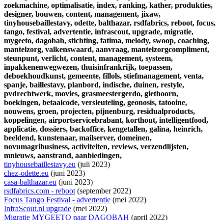
zoekmachine,
optimalisatie,
index,
ranking,
kather,
produkties,
designer,
bouwen,
content,
management,
jixaw,
tinyhousebaillestavy,
odette,
balthazar,
rsdfabrics,
reboot,
focus,
tango,
festival,
advertentie,
infrascout,
upgrade,
migratie,
mygeeto,
dagobah,
stichting,
fatima,
melody,
swoop,
coaching,
mantelzorg,
valkenswaard,
aanvraag,
mantelzorgcompliment,
steunpunt,
verlicht,
content,
management,
systeem,
inpakkenenwegwezen,
thuisinfrankrijk,
toepassen,
deboekhoudkunst,
gemeente,
fillols,
stiefmanagement,
venta,
spanje,
baillestavy,
planbord,
indische,
duinen,
restyle,
pvdrechtwerk,
movies,
grasmeestergerdo,
giethoorn,
boekingen,
betaalcode,
versleuteling,
geonosis,
tatooine,
nouwens,
groen,
projecten,
pijnenburg,
residualproducts,
koppelingen,
airportservicebrabant,
korthout,
intelligentfood,
applicatie,
dossiers,
backoffice,
kengetallen,
galina,
heinrich,
beeldend,
kunstenaar,
mailserver,
domeinen,
novumagribusiness,
activiteiten,
reviews,
verzendlijsten,
mnieuws,
aanstrand,
aanbiedingen,
tinyhousebaillestavy.eu
(juli 2023)
chez-odette.eu
(juni 2023)
casa-balthazar.eu
(juni 2023)
rsdfabrics.com - reboot
(september 2022)
Focus Tango Festival - advertentie
(mei 2022)
InfraScout.nl upgrade
(mei 2022)
Migratie MYGEETO naar DAGOBAH
(april 2022)