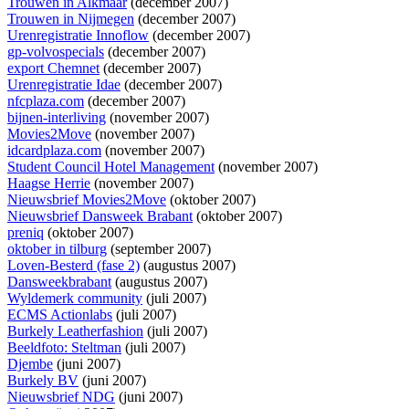
Trouwen in Alkmaar
(december 2007)
Trouwen in Nijmegen
(december 2007)
Urenregistratie Innoflow
(december 2007)
gp-volvospecials
(december 2007)
export Chemnet
(december 2007)
Urenregistratie Idae
(december 2007)
nfcplaza.com
(december 2007)
bijnen-interliving
(november 2007)
Movies2Move
(november 2007)
idcardplaza.com
(november 2007)
Student Council Hotel Management
(november 2007)
Haagse Herrie
(november 2007)
Nieuwsbrief Movies2Move
(oktober 2007)
Nieuwsbrief Dansweek Brabant
(oktober 2007)
preniq
(oktober 2007)
oktober in tilburg
(september 2007)
Loven-Besterd (fase 2)
(augustus 2007)
Dansweekbrabant
(augustus 2007)
Wyldemerk community
(juli 2007)
ECMS Actionlabs
(juli 2007)
Burkely Leatherfashion
(juli 2007)
Beeldfoto: Steltman
(juli 2007)
Djembe
(juni 2007)
Burkely BV
(juni 2007)
Nieuwsbrief NDG
(juni 2007)