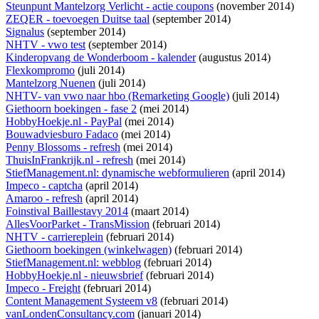
Steunpunt Mantelzorg Verlicht - actie coupons
(november 2014)
ZEQER - toevoegen Duitse taal
(september 2014)
Signalus
(september 2014)
NHTV - vwo test
(september 2014)
Kinderopvang de Wonderboom - kalender
(augustus 2014)
Flexkompromo
(juli 2014)
Mantelzorg Nuenen
(juli 2014)
NHTV- van vwo naar hbo (Remarketing Google)
(juli 2014)
Giethoorn boekingen - fase 2
(mei 2014)
HobbyHoekje.nl - PayPal
(mei 2014)
Bouwadviesburo Fadaco
(mei 2014)
Penny Blossoms - refresh
(mei 2014)
ThuisInFrankrijk.nl - refresh
(mei 2014)
StiefManagement.nl: dynamische webformulieren
(april 2014)
Impeco - captcha
(april 2014)
Amaroo - refresh
(april 2014)
Foinstival Baillestavy 2014
(maart 2014)
AllesVoorParket - TransMission
(februari 2014)
NHTV - carriereplein
(februari 2014)
Giethoorn boekingen (winkelwagen)
(februari 2014)
StiefManagement.nl: webblog
(februari 2014)
HobbyHoekje.nl - nieuwsbrief
(februari 2014)
Impeco - Freight
(februari 2014)
Content Management Systeem v8
(februari 2014)
vanLondenConsultancy.com
(januari 2014)