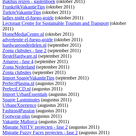
Bakhus reizen - gastenboek
(oktober 2011)
FrankrijkVakantieTips
(oktober 2011)
TurkijeVakantieTips
(oktober 2011)
ladies night el-fuego-goirle
(oktober 2011)
Lectoraat Centre for Sustainable Tourism and Transport
(oktober
2011)
HomeMediaCentre.nl
(oktober 2011)
advertentie el-fuego-goirle
(oktober 2011)
hardwareonderdelen.nl
(september 2011)
Zonta clubsites - fase 2
(september 2011)
BesteHardware.nl
(september 2011)
Amaroo - fase 4
(september 2011)
Zonta Nederland
(september 2011)
Zonta clubsites
(september 2011)
Import SpanjeVakantieTips
(september 2011)
PerfectPlasma.nl
(augustus 2011)
PerfectLCD.nl
(augustus 2011)
Import UrbanEssentials
(augustus 2011)
Spanje Lastminutes
(augustus 2011)
UrbaneXperience
(augustus 2011)
Fashion4Passion
(augustus 2011)
Footwear-plus
(augustus 2011)
Vakantie Mallorca
(augustus 2011)
Migratie NHTV projecten - fase 2
(augustus 2011)
Migratie Fuzzy Faces projecten - fase 2
(augustus 2011)