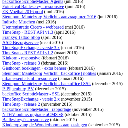
backoffice ScriptieMaster: Agents
(juli 2016)
Foinstival Baillestavy - responsive
(juni 2016)
EK Voetbal 2016 pool
(juni 2016)
Steunpunt Mantelzorg Verlicht - aanvraag mzc 2016
(juni 2016)
Indische Muschen
(mei 2016)
Urenregistratie Cicero - webbased
(mei 2016)
TimeSnap - REST API v1.3
(april 2016)
Frankys Tattoo Shop
(april 2016)
ASD Bezorgservice
(maart 2016)
TimeSnapExchange - versie 3.x
(maart 2016)
TimeSnap - REST API v1.2
(maart 2016)
Kinkorn - responsive
(februari 2016)
TimeSnap - release 3
(februari 2016)
Giethoorn boekingen - extra beheer
(februari 2016)
Steunpunt Mantelzorg Verlicht - backoffice | notities
(januari 2016)
urbanessentials.nl - responsive
(januari 2016)
Steunpunt Mantelzorg Verlicht - backoffice | SSL
(december 2015)
P. Pijnenburg BV
(december 2015)
backoffice ScriptieMaster - SSL
(december 2015)
TimeSnapExchange - versie 2.x
(november 2015)
TimeSnap - release 2
(november 2015)
backoffice ScriptieMaster - rapportage
(november 2015)
NTHV online: upgrade oCMS v8
(oktober 2015)
Baillestavy.fr - responsive
(oktober 2015)
Kinderopvang de Wonderboom - aanpassingen
(september 2015)