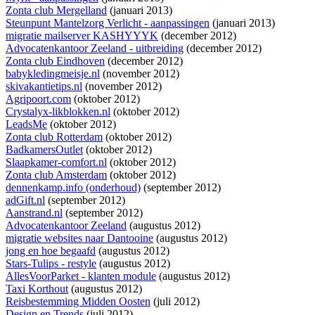
Zonta club Mergelland
(januari 2013)
Steunpunt Mantelzorg Verlicht - aanpassingen
(januari 2013)
migratie mailserver KASHYYYK
(december 2012)
Advocatenkantoor Zeeland - uitbreiding
(december 2012)
Zonta club Eindhoven
(december 2012)
babykledingmeisje.nl
(november 2012)
skivakantietips.nl
(november 2012)
Agripoort.com
(oktober 2012)
Crystalyx-likblokken.nl
(oktober 2012)
LeadsMe
(oktober 2012)
Zonta club Rotterdam
(oktober 2012)
BadkamersOutlet
(oktober 2012)
Slaapkamer-comfort.nl
(oktober 2012)
Zonta club Amsterdam
(oktober 2012)
dennenkamp.info (onderhoud)
(september 2012)
adGift.nl
(september 2012)
Aanstrand.nl
(september 2012)
Advocatenkantoor Zeeland
(augustus 2012)
migratie websites naar Dantooine
(augustus 2012)
jong en hoe begaafd
(augustus 2012)
Stars-Tulips - restyle
(augustus 2012)
AllesVoorParket - klanten module
(augustus 2012)
Taxi Korthout
(augustus 2012)
Reisbestemming Midden Oosten
(juli 2012)
Design en Trends
(juli 2012)