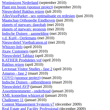
Woningzorg Nederland
(september 2010)
Plant een boom (sponsor project)
(september 2010)
Nieuwsbrief Bakhus reizen
(juli 2010)
AllesVoorParket - seo optimalisatie en redesign
(juni 2010)
Maatschap Orthopedie Eindhoven
(juni 2010)
planets of starwars: dagobah
(mei 2010)
planets of starwars: geonosis
(mei 2010)
Indische Duinen - aanmelding
(mei 2010)
v.d. Kuijl - Oerlemans
(mei 2010)
Nieuwsbrief Voetbalcanon.nl
(mei 2010)
Whizzer-Info
(april 2010)
Jixaw Customers
(april 2010)
Nieuwsbrief Tablazz
(april 2010)
KATHER Produkties vof
(april 2010)
Bakhus reizen
(april 2010)
Lectoraat Visitor Studies - fase 2
(april 2010)
Amaroo - fase 2
(maart 2010)
COVO (sponsor project)
(maart 2010)
Indische Duinen - uitbreidingen
(maart 2010)
Nieuwsbrief AVP
(januari 2010)
Assortimentsmeter - onderhoud
(januari 2010)
XML koppeling whizzer.nl
(januari 2010)
Challenger 11
(januari 2010)
Content Management Systeem v7
(december 2009)
Real Estate and Facility Professional
(december 2009)