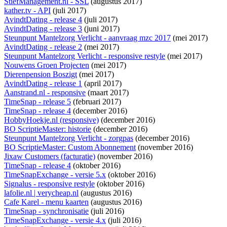
StiefManagement.nl - SSL
(augustus 2017)
kather.tv - API
(juli 2017)
AvindtDating - release 4
(juli 2017)
AvindtDating - release 3
(juni 2017)
Steunpunt Mantelzorg Verlicht - aanvraag mzc 2017
(mei 2017)
AvindtDating - release 2
(mei 2017)
Steunpunt Mantelzorg Verlicht - responsive restyle
(mei 2017)
Nouwens Groen Projecten
(mei 2017)
Dierenpension Boszigt
(mei 2017)
AvindtDating - release 1
(april 2017)
Aanstrand.nl - responsive
(maart 2017)
TimeSnap - release 5
(februari 2017)
TimeSnap - release 4
(december 2016)
HobbyHoekje.nl (responsive)
(december 2016)
BO ScriptieMaster: historie
(december 2016)
Steunpunt Mantelzorg Verlicht - zorgpas
(december 2016)
BO ScriptieMaster: Custom Abonnement
(november 2016)
Jixaw Customers (facturatie)
(november 2016)
TimeSnap - release 4
(oktober 2016)
TimeSnapExchange - versie 5.x
(oktober 2016)
Signalus - responsive restyle
(oktober 2016)
lafolie.nl | verycheap.nl
(augustus 2016)
Cafe Karel - menu kaarten
(augustus 2016)
TimeSnap - synchronisatie
(juli 2016)
TimeSnapExchange - versie 4.x
(juli 2016)