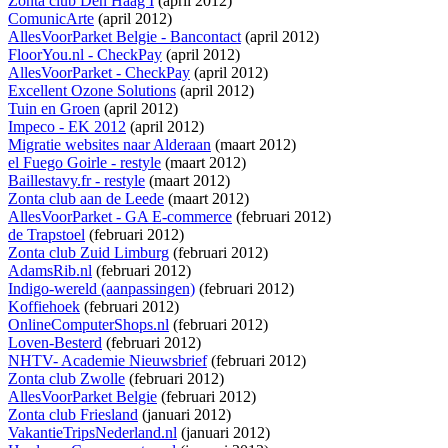
Zonta club Den Haag I
(april 2012)
ComunicArte
(april 2012)
AllesVoorParket Belgie - Bancontact
(april 2012)
FloorYou.nl - CheckPay
(april 2012)
AllesVoorParket - CheckPay
(april 2012)
Excellent Ozone Solutions
(april 2012)
Tuin en Groen
(april 2012)
Impeco - EK 2012
(april 2012)
Migratie websites naar Alderaan
(maart 2012)
el Fuego Goirle - restyle
(maart 2012)
Baillestavy.fr - restyle
(maart 2012)
Zonta club aan de Leede
(maart 2012)
AllesVoorParket - GA E-commerce
(februari 2012)
de Trapstoel
(februari 2012)
Zonta club Zuid Limburg
(februari 2012)
AdamsRib.nl
(februari 2012)
Indigo-wereld (aanpassingen)
(februari 2012)
Koffiehoek
(februari 2012)
OnlineComputerShops.nl
(februari 2012)
Loven-Besterd
(februari 2012)
NHTV- Academie Nieuwsbrief
(februari 2012)
Zonta club Zwolle
(februari 2012)
AllesVoorParket Belgie
(februari 2012)
Zonta club Friesland
(januari 2012)
VakantieTripsNederland.nl
(januari 2012)