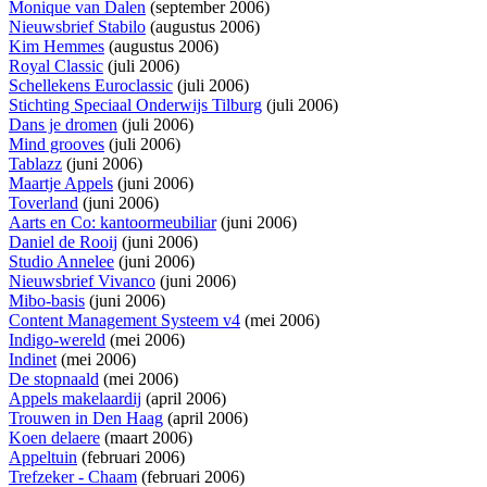
Monique van Dalen
(september 2006)
Nieuwsbrief Stabilo
(augustus 2006)
Kim Hemmes
(augustus 2006)
Royal Classic
(juli 2006)
Schellekens Euroclassic
(juli 2006)
Stichting Speciaal Onderwijs Tilburg
(juli 2006)
Dans je dromen
(juli 2006)
Mind grooves
(juli 2006)
Tablazz
(juni 2006)
Maartje Appels
(juni 2006)
Toverland
(juni 2006)
Aarts en Co: kantoormeubiliar
(juni 2006)
Daniel de Rooij
(juni 2006)
Studio Annelee
(juni 2006)
Nieuwsbrief Vivanco
(juni 2006)
Mibo-basis
(juni 2006)
Content Management Systeem v4
(mei 2006)
Indigo-wereld
(mei 2006)
Indinet
(mei 2006)
De stopnaald
(mei 2006)
Appels makelaardij
(april 2006)
Trouwen in Den Haag
(april 2006)
Koen delaere
(maart 2006)
Appeltuin
(februari 2006)
Trefzeker - Chaam
(februari 2006)