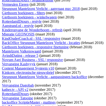
RotterdamIDtours - betaalmethode
(juli 2018)
Vermeulen Eieren
(juli 2018)
Steunpunt Mantelzorg Verlicht - aanvraag mzc 2018
(juni 2018)
Giethoorn boekingen - filters
(mei 2018)
Giethoorn boekingen - winkelwagen
(mei 2018)
RotterdamIDtours - restyle
(mei 2018)
Aanstrand.nl - restyle
(april 2018)
Kinderopvang de Wonderboom - refresh
(april 2018)
Migratie GEONOSIS
(maart 2018)
KindOuderCoach.nl - SSL | responsive
(maart 2018)
BackOffice Steunpunt Mantelzorg Verlicht - locaties
(februari 2018)
Giethoorn boekingen - responsive finetuning
(februari 2018)
Mantelzorg Valkenswaard
(januari 2018)
AvindtDating - release 5
(januari 2018)
Novum Agri Business - SSL | responsive
(januari 2018)
Vervanging Kashyyyk
(januari 2018)
Content Management Systeem v10
(januari 2018)
Kinkorn: electronische nieuwsbrief
(december 2017)
Steunpunt Mantelzorg Verlicht - aanpassingen backoffice
(december
2017)
Vervanging Dagobah
(november 2017)
kather.tv - API v2
(november 2017)
RotterdamIDtours
(oktober 2017)
Vervanging Tatooine
(oktober 2017)
backoffice ScriptieMaster - mailings
(september 2017)