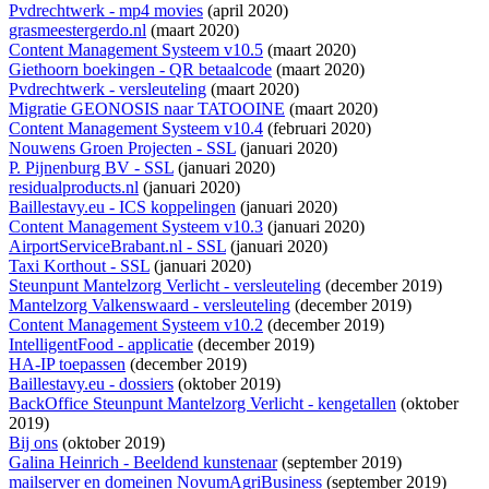
Pvdrechtwerk - mp4 movies
(april 2020)
grasmeestergerdo.nl
(maart 2020)
Content Management Systeem v10.5
(maart 2020)
Giethoorn boekingen - QR betaalcode
(maart 2020)
Pvdrechtwerk - versleuteling
(maart 2020)
Migratie GEONOSIS naar TATOOINE
(maart 2020)
Content Management Systeem v10.4
(februari 2020)
Nouwens Groen Projecten - SSL
(januari 2020)
P. Pijnenburg BV - SSL
(januari 2020)
residualproducts.nl
(januari 2020)
Baillestavy.eu - ICS koppelingen
(januari 2020)
Content Management Systeem v10.3
(januari 2020)
AirportServiceBrabant.nl - SSL
(januari 2020)
Taxi Korthout - SSL
(januari 2020)
Steunpunt Mantelzorg Verlicht - versleuteling
(december 2019)
Mantelzorg Valkenswaard - versleuteling
(december 2019)
Content Management Systeem v10.2
(december 2019)
IntelligentFood - applicatie
(december 2019)
HA-IP toepassen
(december 2019)
Baillestavy.eu - dossiers
(oktober 2019)
BackOffice Steunpunt Mantelzorg Verlicht - kengetallen
(oktober
2019)
Bij ons
(oktober 2019)
Galina Heinrich - Beeldend kunstenaar
(september 2019)
mailserver en domeinen NovumAgriBusiness
(september 2019)