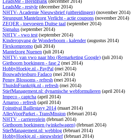
LeadsMe - BeeldBank
(december 2014)
LeadsMe - restyle
(december 2014)
NHTV- Academie Nieuwsbrief (uitbreidingen)
(november 2014)
Steunpunt Mantelzorg Verlicht - actie coupons
(november 2014)
ZEQER - toevoegen Duitse taal
(september 2014)
Signalus
(september 2014)
NHTV - vwo test
(september 2014)
Kinderopvang de Wonderboom - kalender
(augustus 2014)
Flexkompromo
(juli 2014)
Mantelzorg Nuenen
(juli 2014)
NHTV- van vwo naar hbo (Remarketing Google)
(juli 2014)
Giethoorn boekingen - fase 2
(mei 2014)
HobbyHoekje.nl - PayPal
(mei 2014)
Bouwadviesburo Fadaco
(mei 2014)
Penny Blossoms - refresh
(mei 2014)
ThuisInFrankrijk.nl - refresh
(mei 2014)
StiefManagement.nl: dynamische webformulieren
(april 2014)
Impeco - captcha
(april 2014)
Amaroo - refresh
(april 2014)
Foinstival Baillestavy 2014
(maart 2014)
AllesVoorParket - TransMission
(februari 2014)
NHTV - carriereplein
(februari 2014)
Giethoorn boekingen (winkelwagen)
(februari 2014)
StiefManagement.nl: webblog
(februari 2014)
HobbyHoekje.nl - nieuwsbrief
(februari 2014)