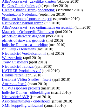
AllesVoorParket - zakelijke klanten
(oktober 2010)
Bij Ons Goirle (redesign)
(september 2010)
Urenregistratie Cicero (onderhoud)
(september 2010)
Woningzorg Nederland
(september 2010)
Plant een boom (sponsor project)
(september 2010)
Nieuwsbrief Bakhus reizen
(juli 2010)
AllesVoorParket - seo optimalisatie en redesign
(juni 2010)
Maatschap Orthopedie Eindhoven
(juni 2010)
planets of starwars: dagobah
(mei 2010)
planets of starwars: geonosis
(mei 2010)
Indische Duinen - aanmelding
(mei 2010)
v.d. Kuijl - Oerlemans
(mei 2010)
Nieuwsbrief Voetbalcanon.nl
(mei 2010)
Whizzer-Info
(april 2010)
Jixaw Customers
(april 2010)
Nieuwsbrief Tablazz
(april 2010)
KATHER Produkties vof
(april 2010)
Bakhus reizen
(april 2010)
Lectoraat Visitor Studies - fase 2
(april 2010)
Amaroo - fase 2
(maart 2010)
COVO (sponsor project)
(maart 2010)
Indische Duinen - uitbreidingen
(maart 2010)
Nieuwsbrief AVP
(januari 2010)
Assortimentsmeter - onderhoud
(januari 2010)
XML koppeling whizzer.nl
(januari 2010)