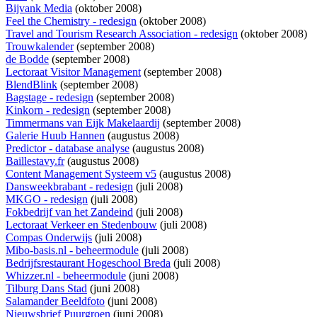
Bijvank Media
(oktober 2008)
Feel the Chemistry - redesign
(oktober 2008)
Travel and Tourism Research Association - redesign
(oktober 2008)
Trouwkalender
(september 2008)
de Bodde
(september 2008)
Lectoraat Visitor Management
(september 2008)
BlendBlink
(september 2008)
Bagstage - redesign
(september 2008)
Kinkorn - redesign
(september 2008)
Timmermans van Eijk Makelaardij
(september 2008)
Galerie Huub Hannen
(augustus 2008)
Predictor - database analyse
(augustus 2008)
Baillestavy.fr
(augustus 2008)
Content Management Systeem v5
(augustus 2008)
Dansweekbrabant - redesign
(juli 2008)
MKGO - redesign
(juli 2008)
Fokbedrijf van het Zandeind
(juli 2008)
Lectoraat Verkeer en Stedenbouw
(juli 2008)
Compas Onderwijs
(juli 2008)
Mibo-basis.nl - beheermodule
(juli 2008)
Bedrijfsrestaurant Hogeschool Breda
(juli 2008)
Whizzer.nl - beheermodule
(juni 2008)
Tilburg Dans Stad
(juni 2008)
Salamander Beeldfoto
(juni 2008)
Nieuwsbrief Puurgroen
(juni 2008)