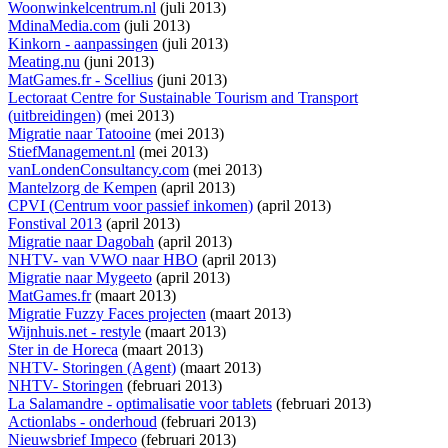
Woonwinkelcentrum.nl
(juli 2013)
MdinaMedia.com
(juli 2013)
Kinkorn - aanpassingen
(juli 2013)
Meating.nu
(juni 2013)
MatGames.fr - Scellius
(juni 2013)
Lectoraat Centre for Sustainable Tourism and Transport
(uitbreidingen)
(mei 2013)
Migratie naar Tatooine
(mei 2013)
StiefManagement.nl
(mei 2013)
vanLondenConsultancy.com
(mei 2013)
Mantelzorg de Kempen
(april 2013)
CPVI (Centrum voor passief inkomen)
(april 2013)
Fonstival 2013
(april 2013)
Migratie naar Dagobah
(april 2013)
NHTV- van VWO naar HBO
(april 2013)
Migratie naar Mygeeto
(april 2013)
MatGames.fr
(maart 2013)
Migratie Fuzzy Faces projecten
(maart 2013)
Wijnhuis.net - restyle
(maart 2013)
Ster in de Horeca
(maart 2013)
NHTV- Storingen (Agent)
(maart 2013)
NHTV- Storingen
(februari 2013)
La Salamandre - optimalisatie voor tablets
(februari 2013)
Actionlabs - onderhoud
(februari 2013)
Nieuwsbrief Impeco
(februari 2013)