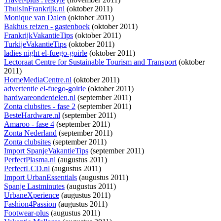
ThuisInFrankrijk.nl
(oktober 2011)
Monique van Dalen
(oktober 2011)
Bakhus reizen - gastenboek
(oktober 2011)
FrankrijkVakantieTips
(oktober 2011)
TurkijeVakantieTips
(oktober 2011)
ladies night el-fuego-goirle
(oktober 2011)
Lectoraat Centre for Sustainable Tourism and Transport
(oktober
2011)
HomeMediaCentre.nl
(oktober 2011)
advertentie el-fuego-goirle
(oktober 2011)
hardwareonderdelen.nl
(september 2011)
Zonta clubsites - fase 2
(september 2011)
BesteHardware.nl
(september 2011)
Amaroo - fase 4
(september 2011)
Zonta Nederland
(september 2011)
Zonta clubsites
(september 2011)
Import SpanjeVakantieTips
(september 2011)
PerfectPlasma.nl
(augustus 2011)
PerfectLCD.nl
(augustus 2011)
Import UrbanEssentials
(augustus 2011)
Spanje Lastminutes
(augustus 2011)
UrbaneXperience
(augustus 2011)
Fashion4Passion
(augustus 2011)
Footwear-plus
(augustus 2011)