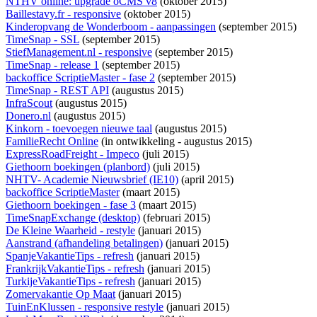
NTHV online: upgrade oCMS v8
(oktober 2015)
Baillestavy.fr - responsive
(oktober 2015)
Kinderopvang de Wonderboom - aanpassingen
(september 2015)
TimeSnap - SSL
(september 2015)
StiefManagement.nl - responsive
(september 2015)
TimeSnap - release 1
(september 2015)
backoffice ScriptieMaster - fase 2
(september 2015)
TimeSnap - REST API
(augustus 2015)
InfraScout
(augustus 2015)
Donero.nl
(augustus 2015)
Kinkorn - toevoegen nieuwe taal
(augustus 2015)
FamilieRecht Online
(
in ontwikkeling
- augustus 2015)
ExpressRoadFreight - Impeco
(juli 2015)
Giethoorn boekingen (planbord)
(juli 2015)
NHTV- Academie Nieuwsbrief (IE10)
(april 2015)
backoffice ScriptieMaster
(maart 2015)
Giethoorn boekingen - fase 3
(maart 2015)
TimeSnapExchange (desktop)
(februari 2015)
De Kleine Waarheid - restyle
(januari 2015)
Aanstrand (afhandeling betalingen)
(januari 2015)
SpanjeVakantieTips - refresh
(januari 2015)
FrankrijkVakantieTips - refresh
(januari 2015)
TurkijeVakantieTips - refresh
(januari 2015)
Zomervakantie Op Maat
(januari 2015)
TuinEnKlussen - responsive restyle
(januari 2015)