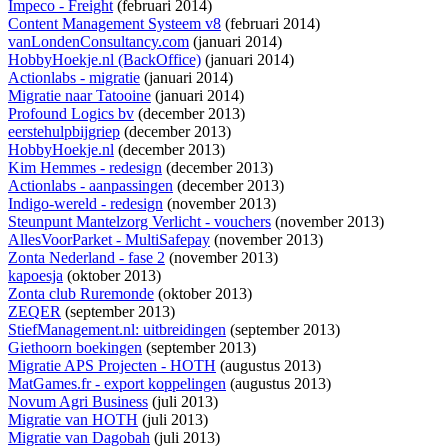
Impeco - Freight
(februari 2014)
Content Management Systeem v8
(februari 2014)
vanLondenConsultancy.com
(januari 2014)
HobbyHoekje.nl (BackOffice)
(januari 2014)
Actionlabs - migratie
(januari 2014)
Migratie naar Tatooine
(januari 2014)
Profound Logics bv
(december 2013)
eerstehulpbijgriep
(december 2013)
HobbyHoekje.nl
(december 2013)
Kim Hemmes - redesign
(december 2013)
Actionlabs - aanpassingen
(december 2013)
Indigo-wereld - redesign
(november 2013)
Steunpunt Mantelzorg Verlicht - vouchers
(november 2013)
AllesVoorParket - MultiSafepay
(november 2013)
Zonta Nederland - fase 2
(november 2013)
kapoesja
(oktober 2013)
Zonta club Ruremonde
(oktober 2013)
ZEQER
(september 2013)
StiefManagement.nl: uitbreidingen
(september 2013)
Giethoorn boekingen
(september 2013)
Migratie APS Projecten - HOTH
(augustus 2013)
MatGames.fr - export koppelingen
(augustus 2013)
Novum Agri Business
(juli 2013)
Migratie van HOTH
(juli 2013)
Migratie van Dagobah
(juli 2013)