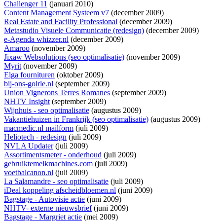
Challenger 11
(januari 2010)
Content Management Systeem v7
(december 2009)
Real Estate and Facility Professional
(december 2009)
Metastudio Visuele Communicatie (redesign)
(december 2009)
e-Agenda whizzer.nl
(december 2009)
Amaroo
(november 2009)
Jixaw Websolutions (seo optimalisatie)
(november 2009)
Myrit
(november 2009)
Elga fournituren
(oktober 2009)
bij-ons-goirle.nl
(september 2009)
Union Vignerons Terres Romanes
(september 2009)
NHTV Insight
(september 2009)
Wijnhuis - seo optimalisatie
(augustus 2009)
Vakantiehuizen in Frankrijk (seo optimalisatie)
(augustus 2009)
macmedic.nl mailform
(juli 2009)
Heliotech - redesign
(juli 2009)
NVLA Updater
(juli 2009)
Assortimentsmeter - onderhoud
(juli 2009)
gebruiktemelkmachines.com
(juli 2009)
voetbalcanon.nl
(juli 2009)
La Salamandre - seo optimalisatie
(juli 2009)
iDeal koppeling afscheidbloemen.nl
(juni 2009)
Bagstage - Autovisie actie
(juni 2009)
NHTV- externe nieuwsbrief
(juni 2009)
Bagstage - Margriet actie
(mei 2009)