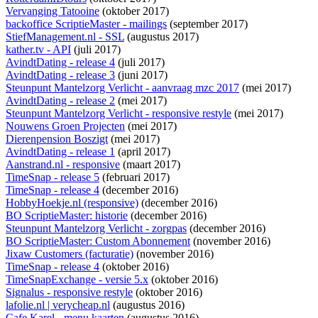
Vervanging Tatooine
(oktober 2017)
backoffice ScriptieMaster - mailings
(september 2017)
StiefManagement.nl - SSL
(augustus 2017)
kather.tv - API
(juli 2017)
AvindtDating - release 4
(juli 2017)
AvindtDating - release 3
(juni 2017)
Steunpunt Mantelzorg Verlicht - aanvraag mzc 2017
(mei 2017)
AvindtDating - release 2
(mei 2017)
Steunpunt Mantelzorg Verlicht - responsive restyle
(mei 2017)
Nouwens Groen Projecten
(mei 2017)
Dierenpension Boszigt
(mei 2017)
AvindtDating - release 1
(april 2017)
Aanstrand.nl - responsive
(maart 2017)
TimeSnap - release 5
(februari 2017)
TimeSnap - release 4
(december 2016)
HobbyHoekje.nl (responsive)
(december 2016)
BO ScriptieMaster: historie
(december 2016)
Steunpunt Mantelzorg Verlicht - zorgpas
(december 2016)
BO ScriptieMaster: Custom Abonnement
(november 2016)
Jixaw Customers (facturatie)
(november 2016)
TimeSnap - release 4
(oktober 2016)
TimeSnapExchange - versie 5.x
(oktober 2016)
Signalus - responsive restyle
(oktober 2016)
lafolie.nl | verycheap.nl
(augustus 2016)
Cafe Karel - menu kaarten
(augustus 2016)