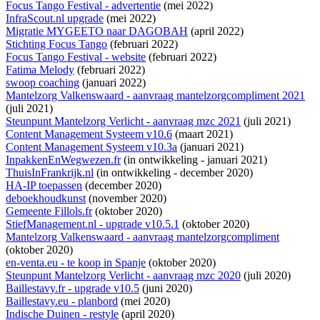
Focus Tango Festival - advertentie
(mei 2022)
InfraScout.nl upgrade
(mei 2022)
Migratie MYGEETO naar DAGOBAH
(april 2022)
Stichting Focus Tango
(februari 2022)
Focus Tango Festival - website
(februari 2022)
Fatima Melody
(februari 2022)
swoop coaching
(januari 2022)
Mantelzorg Valkenswaard - aanvraag mantelzorgcompliment 2021
(juli 2021)
Steunpunt Mantelzorg Verlicht - aanvraag mzc 2021
(juli 2021)
Content Management Systeem v10.6
(maart 2021)
Content Management Systeem v10.3a
(januari 2021)
InpakkenEnWegwezen.fr
(
in ontwikkeling
- januari 2021)
ThuisInFrankrijk.nl
(
in ontwikkeling
- december 2020)
HA-IP toepassen
(december 2020)
deboekhoudkunst
(november 2020)
Gemeente Fillols.fr
(oktober 2020)
StiefManagement.nl - upgrade v10.5.1
(oktober 2020)
Mantelzorg Valkenswaard - aanvraag mantelzorgcompliment
(oktober 2020)
en-venta.eu - te koop in Spanje
(oktober 2020)
Steunpunt Mantelzorg Verlicht - aanvraag mzc 2020
(juli 2020)
Baillestavy.fr - upgrade v10.5
(juni 2020)
Baillestavy.eu - planbord
(mei 2020)
Indische Duinen - restyle
(april 2020)