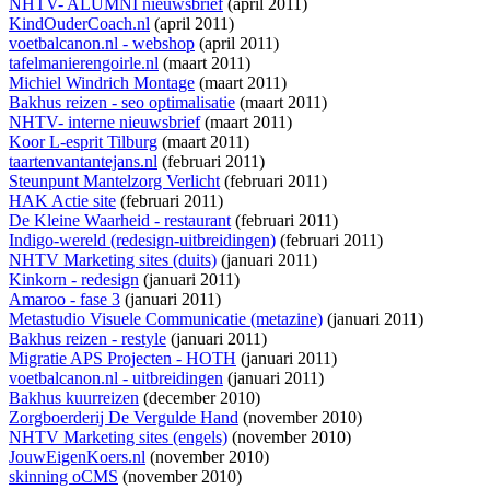
NHTV- ALUMNI nieuwsbrief
(april 2011)
KindOuderCoach.nl
(april 2011)
voetbalcanon.nl - webshop
(april 2011)
tafelmanierengoirle.nl
(maart 2011)
Michiel Windrich Montage
(maart 2011)
Bakhus reizen - seo optimalisatie
(maart 2011)
NHTV- interne nieuwsbrief
(maart 2011)
Koor L-esprit Tilburg
(maart 2011)
taartenvantantejans.nl
(februari 2011)
Steunpunt Mantelzorg Verlicht
(februari 2011)
HAK Actie site
(februari 2011)
De Kleine Waarheid - restaurant
(februari 2011)
Indigo-wereld (redesign-uitbreidingen)
(februari 2011)
NHTV Marketing sites (duits)
(januari 2011)
Kinkorn - redesign
(januari 2011)
Amaroo - fase 3
(januari 2011)
Metastudio Visuele Communicatie (metazine)
(januari 2011)
Bakhus reizen - restyle
(januari 2011)
Migratie APS Projecten - HOTH
(januari 2011)
voetbalcanon.nl - uitbreidingen
(januari 2011)
Bakhus kuurreizen
(december 2010)
Zorgboerderij De Vergulde Hand
(november 2010)
NHTV Marketing sites (engels)
(november 2010)
JouwEigenKoers.nl
(november 2010)
skinning oCMS
(november 2010)