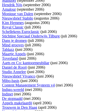
Mandoer
(september 2006)
Hendrik Nijs
(september 2006)
Amalour
(september 2006)
Monique van Dalen
(september 2006)
Nieuwsbrief Stabilo
(augustus 2006)
Kim Hemmes
(augustus 2006)
Royal Classic
(juli 2006)
Schellekens Euroclassic
(juli 2006)
Stichting Speciaal Onderwijs Tilburg
(juli 2006)
Dans je dromen
(juli 2006)
Mind grooves
(juli 2006)
Tablazz
(juni 2006)
Maartje Appels
(juni 2006)
Toverland
(juni 2006)
Aarts en Co: kantoormeubiliar
(juni 2006)
Daniel de Rooij
(juni 2006)
Studio Annelee
(juni 2006)
Nieuwsbrief Vivanco
(juni 2006)
Mibo-basis
(juni 2006)
Content Management Systeem v4
(mei 2006)
Indigo-wereld
(mei 2006)
Indinet
(mei 2006)
De stopnaald
(mei 2006)
Appels makelaardij
(april 2006)
Trouwen in Den Haag
(april 2006)