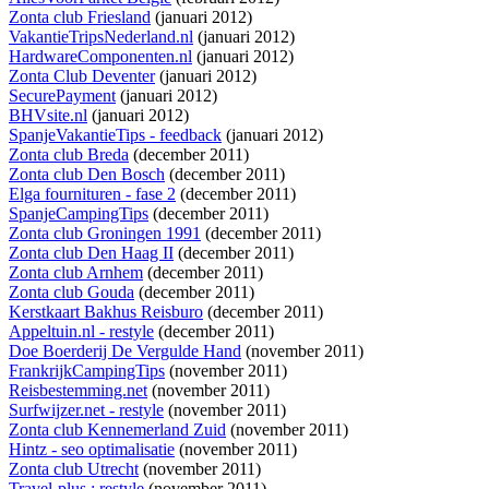
Zonta club Friesland
(januari 2012)
VakantieTripsNederland.nl
(januari 2012)
HardwareComponenten.nl
(januari 2012)
Zonta Club Deventer
(januari 2012)
SecurePayment
(januari 2012)
BHVsite.nl
(januari 2012)
SpanjeVakantieTips - feedback
(januari 2012)
Zonta club Breda
(december 2011)
Zonta club Den Bosch
(december 2011)
Elga fournituren - fase 2
(december 2011)
SpanjeCampingTips
(december 2011)
Zonta club Groningen 1991
(december 2011)
Zonta club Den Haag II
(december 2011)
Zonta club Arnhem
(december 2011)
Zonta club Gouda
(december 2011)
Kerstkaart Bakhus Reisburo
(december 2011)
Appeltuin.nl - restyle
(december 2011)
Doe Boerderij De Vergulde Hand
(november 2011)
FrankrijkCampingTips
(november 2011)
Reisbestemming.net
(november 2011)
Surfwijzer.net - restyle
(november 2011)
Zonta club Kennemerland Zuid
(november 2011)
Hintz - seo optimalisatie
(november 2011)
Zonta club Utrecht
(november 2011)
Travel-plus : restyle
(november 2011)