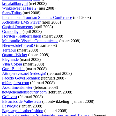
lascalatilburg.nl
(mei 2008)
Winkelweetjes fase 2
(mei 2008)
Stars-Tulips
(mei 2008)
International Tourism Students Conference
(mei 2008)
Actionlabs LMS Player
(april 2008)
Capital Ornaments
(april 2008)
Grandelight
(april 2008)
Horsten - leatherfashion
(maart 2008)
Metastudio Visuele Communicatie
(maart 2008)
Nieuwsbrief PreniQ
(maart 2008)
Terrapur
(maart 2008)
Quattro Wicker
(maart 2008)
Elegrande
(maart 2008)
Viba Colora
(maart 2008)
Guru Buddah
(maart 2008)
Attrapereves.net (redesign)
(februari 2008)
Facedo GevelTechniek
(februari 2008)
mifareplaza.com
(februari 2008)
Assortimentsmeter
(februari 2008)
newgenerationsecurity.com
(februari 2008)
GoInvest
(februari 2008)
Els amics de Vallestavia
(
in ontwikkeling
- januari 2008)
Easylogic
(januari 2008)
Bagstage - leatherfashion
(januari 2008)
Lectoraat Centre for Sustainable Tourism and Transport
(januari