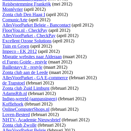
Reisbestemming Frankrijk
(mei 2012)
Montévrier
(april 2012)
Zonta club Den Haag I
(april 2012)
ComunicArte
(april 2012)
AllesVoorParket Belgie - Bancontact
(april 2012)
FloorYou.nl - CheckPay
(april 2012)
AllesVoorParket - CheckPay
(april 2012)
Excellent Ozone Solutions
(april 2012)
Tuin en Groen
(april 2012)
Impeco - EK 2012
(april 2012)
Migratie websites naar Alderaan
(maart 2012)
el Fuego Goirle - restyle
(maart 2012)
Baillestavy.fr - restyle
(maart 2012)
Zonta club aan de Leede
(maart 2012)
AllesVoorParket - GA E-commerce
(februari 2012)
de Trapstoel
(februari 2012)
Zonta club Zuid Limburg
(februari 2012)
AdamsRib.nl
(februari 2012)
Indigo-wereld (aanpassingen)
(februari 2012)
Koffiehoek
(februari 2012)
OnlineComputerShops.nl
(februari 2012)
Loven-Besterd
(februari 2012)
NHTV- Academie Nieuwsbrief
(februari 2012)
Zonta club Zwolle
(februari 2012)
AllesVoorParket Belgie
(februari 2012)