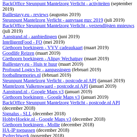
BackOffice Steunpunt Mantelzorg Verlicht - activiteiten
(september
2019)
Baillestavy.eu - reviews
(augustus 2019)
Steunpunt Mantelzorg Verlicht - aanvraag mzc 2019
(juli 2019)
BackOffice Steunpunt Mantelzorg Verlicht - verzendlijsten mnieuws
(juli 2019)
Aanstrand.nl - aanbiedingen
(juni 2019)
IntelligentFood - FO
(mei 2019)
Giethoorn boekingen - VVV cadeaukaart
(maart 2019)
Goodlife Reizen
(maart 2019)
Giethoorn boekingen - Alipay Wechatpay
(maart 2019)
Baillestavy.eu - Huis te huur
(maart 2019)
Profound Logics bv - aanpassingen
(februari 2019)
footballmemories.nl
(februari 2019)
Steunpunt Mantelzorg Verlicht - postcode.nl API
(januari 2019)
Mantelzorg Valkenswaard - postcode.nl API
(januari 2019)
Aanstrand.nl - Google Maps v3
(januari 2019)
Giethoorn boekingen - Google Maps v3
(januari 2019)
BackOffice Steunpunt Mantelzorg Verlicht - postcode.nl API
(december 2018)
Signalus - SLL
(december 2018)
HobbyHoekje.nl - Google Maps v3
(december 2018)
Giethoorn boekingen - Mollie
(december 2018)
HA-IP toepassen
(december 2018)
Pvdrechtwerk
(november 2018)