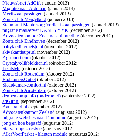
Nieuwsbrief AdGift
(januari 2013)
Migratie naar Alderaan
(januari 2013)
Myrit - aanpassingen
(januari 2013)
Zonta club Mergelland
(januari 2013)
Steunpunt Mantelzorg Verlicht - aanpassingen
(januari 2013)
migratie mailserver KASHYYYK
(december 2012)
Advocatenkantoor Zeeland - uitbreiding
(december 2012)
Zonta club Eindhoven
(december 2012)
babykledingmeisje.nl
(november 2012)
skivakantietips.nl
(november 2012)
Agripoort.com
(oktober 2012)
Crystalyx-likblokken.nl
(oktober 2012)
LeadsMe
(oktober 2012)
Zonta club Rotterdam
(oktober 2012)
BadkamersOutlet
(oktober 2012)
Slaapkamer-comfort.nl
(oktober 2012)
Zonta club Amsterdam
(oktober 2012)
dennenkamp.info (onderhoud)
(september 2012)
adGift.nl
(september 2012)
Aanstrand.nl
(september 2012)
Advocatenkantoor Zeeland
(augustus 2012)
migratie websites naar Dantooine
(augustus 2012)
jong en hoe begaafd
(augustus 2012)
Stars-Tulips - restyle
(augustus 2012)
AllesVoorParket - klanten module
(augustus 2012)