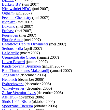
Burkely BV
(juni 2007)
Nieuwsbrief NDG
(juni 2007)
Ogham
(juni 2007)
Feel the Chemistry
(juni 2007)
rfidplaza
(mei 2007)
Lokomo
(mei 2007)
Probase
(mei 2007)
Puurgroen
(mei 2007)
Flor de Amor
(mei 2007)
Beeldfoto: Capital Ornaments
(mei 2007)
Seriousmedia
(april 2007)
La Marelle
(maart 2007)
Urenregistratie Cicero
(januari 2007)
Loven Besterd
(januari 2007)
Kinderopvang Brummen
(januari 2007)
Ron Timmermans Makelaardij
(januari 2007)
Jong talent
(december 2006)
Heliotech
(december 2006)
Pvdrechtwerk
(december 2006)
Winkelweetjes
(december 2006)
Ziekte Verzuimadvies
(december 2006)
Atelier66
(november 2006)
Sinds 1965, Bistro
(oktober 2006)
Spoorzone Theresia
(oktober 2006)