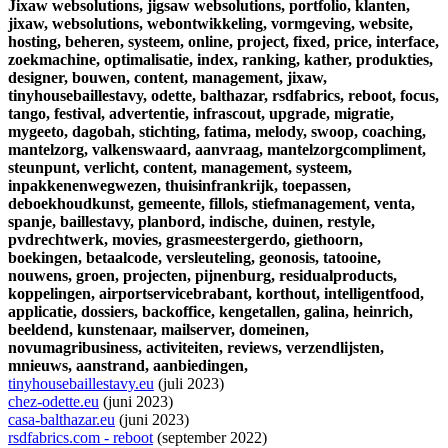
Jixaw websolutions,
jigsaw websolutions,
portfolio,
klanten,
jixaw,
websolutions,
webontwikkeling,
vormgeving,
website,
hosting,
beheren,
systeem,
online,
project,
fixed,
price,
interface,
zoekmachine,
optimalisatie,
index,
ranking,
kather,
produkties,
designer,
bouwen,
content,
management,
jixaw,
tinyhousebaillestavy,
odette,
balthazar,
rsdfabrics,
reboot,
focus,
tango,
festival,
advertentie,
infrascout,
upgrade,
migratie,
mygeeto,
dagobah,
stichting,
fatima,
melody,
swoop,
coaching,
mantelzorg,
valkenswaard,
aanvraag,
mantelzorgcompliment,
steunpunt,
verlicht,
content,
management,
systeem,
inpakkenenwegwezen,
thuisinfrankrijk,
toepassen,
deboekhoudkunst,
gemeente,
fillols,
stiefmanagement,
venta,
spanje,
baillestavy,
planbord,
indische,
duinen,
restyle,
pvdrechtwerk,
movies,
grasmeestergerdo,
giethoorn,
boekingen,
betaalcode,
versleuteling,
geonosis,
tatooine,
nouwens,
groen,
projecten,
pijnenburg,
residualproducts,
koppelingen,
airportservicebrabant,
korthout,
intelligentfood,
applicatie,
dossiers,
backoffice,
kengetallen,
galina,
heinrich,
beeldend,
kunstenaar,
mailserver,
domeinen,
novumagribusiness,
activiteiten,
reviews,
verzendlijsten,
mnieuws,
aanstrand,
aanbiedingen,
tinyhousebaillestavy.eu
(juli 2023)
chez-odette.eu
(juni 2023)
casa-balthazar.eu
(juni 2023)
rsdfabrics.com - reboot
(september 2022)