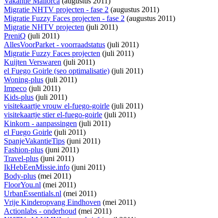
Vakantie Mallorca
(augustus 2011)
Migratie NHTV projecten - fase 2
(augustus 2011)
Migratie Fuzzy Faces projecten - fase 2
(augustus 2011)
Migratie NHTV projecten
(juli 2011)
PreniQ
(juli 2011)
AllesVoorParket - voorraadstatus
(juli 2011)
Migratie Fuzzy Faces projecten
(juli 2011)
Kuijten Verswaren
(juli 2011)
el Fuego Goirle (seo optimalisatie)
(juli 2011)
Woning-plus
(juli 2011)
Impeco
(juli 2011)
Kids-plus
(juli 2011)
visitekaartje vrouw el-fuego-goirle
(juli 2011)
visitekaartje stier el-fuego-goirle
(juli 2011)
Kinkorn - aanpassingen
(juli 2011)
el Fuego Goirle
(juli 2011)
SpanjeVakantieTips
(juni 2011)
Fashion-plus
(juni 2011)
Travel-plus
(juni 2011)
IkHebEenMissie.info
(juni 2011)
Body-plus
(mei 2011)
FloorYou.nl
(mei 2011)
UrbanEssentials.nl
(mei 2011)
Vrije Kinderopvang Eindhoven
(mei 2011)
Actionlabs - onderhoud
(mei 2011)