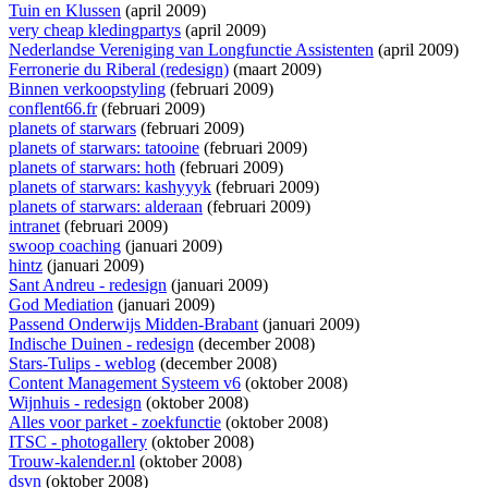
Tuin en Klussen
(april 2009)
very cheap kledingpartys
(april 2009)
Nederlandse Vereniging van Longfunctie Assistenten
(april 2009)
Ferronerie du Riberal (redesign)
(maart 2009)
Binnen verkoopstyling
(februari 2009)
conflent66.fr
(februari 2009)
planets of starwars
(februari 2009)
planets of starwars: tatooine
(februari 2009)
planets of starwars: hoth
(februari 2009)
planets of starwars: kashyyyk
(februari 2009)
planets of starwars: alderaan
(februari 2009)
intranet
(februari 2009)
swoop coaching
(januari 2009)
hintz
(januari 2009)
Sant Andreu - redesign
(januari 2009)
God Mediation
(januari 2009)
Passend Onderwijs Midden-Brabant
(januari 2009)
Indische Duinen - redesign
(december 2008)
Stars-Tulips - weblog
(december 2008)
Content Management Systeem v6
(oktober 2008)
Wijnhuis - redesign
(oktober 2008)
Alles voor parket - zoekfunctie
(oktober 2008)
ITSC - photogallery
(oktober 2008)
Trouw-kalender.nl
(oktober 2008)
dsvn
(oktober 2008)