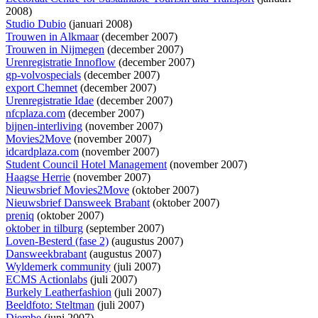
2008)
Studio Dubio
(januari 2008)
Trouwen in Alkmaar
(december 2007)
Trouwen in Nijmegen
(december 2007)
Urenregistratie Innoflow
(december 2007)
gp-volvospecials
(december 2007)
export Chemnet
(december 2007)
Urenregistratie Idae
(december 2007)
nfcplaza.com
(december 2007)
bijnen-interliving
(november 2007)
Movies2Move
(november 2007)
idcardplaza.com
(november 2007)
Student Council Hotel Management
(november 2007)
Haagse Herrie
(november 2007)
Nieuwsbrief Movies2Move
(oktober 2007)
Nieuwsbrief Dansweek Brabant
(oktober 2007)
preniq
(oktober 2007)
oktober in tilburg
(september 2007)
Loven-Besterd (fase 2)
(augustus 2007)
Dansweekbrabant
(augustus 2007)
Wyldemerk community
(juli 2007)
ECMS Actionlabs
(juli 2007)
Burkely Leatherfashion
(juli 2007)
Beeldfoto: Steltman
(juli 2007)
Djembe
(juni 2007)