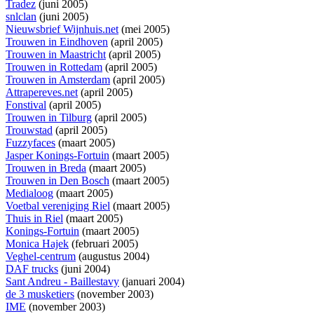
Tradez
(juni 2005)
snlclan
(juni 2005)
Nieuwsbrief Wijnhuis.net
(mei 2005)
Trouwen in Eindhoven
(april 2005)
Trouwen in Maastricht
(april 2005)
Trouwen in Rottedam
(april 2005)
Trouwen in Amsterdam
(april 2005)
Attrapereves.net
(april 2005)
Fonstival
(april 2005)
Trouwen in Tilburg
(april 2005)
Trouwstad
(april 2005)
Fuzzyfaces
(maart 2005)
Jasper Konings-Fortuin
(maart 2005)
Trouwen in Breda
(maart 2005)
Trouwen in Den Bosch
(maart 2005)
Medialoog
(maart 2005)
Voetbal vereniging Riel
(maart 2005)
Thuis in Riel
(maart 2005)
Konings-Fortuin
(maart 2005)
Monica Hajek
(februari 2005)
Veghel-centrum
(augustus 2004)
DAF trucks
(juni 2004)
Sant Andreu - Baillestavy
(januari 2004)
de 3 musketiers
(november 2003)
IME
(november 2003)