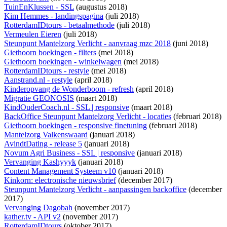
TuinEnKlussen - SSL
(augustus 2018)
Kim Hemmes - landingspagina
(juli 2018)
RotterdamIDtours - betaalmethode
(juli 2018)
Vermeulen Eieren
(juli 2018)
Steunpunt Mantelzorg Verlicht - aanvraag mzc 2018
(juni 2018)
Giethoorn boekingen - filters
(mei 2018)
Giethoorn boekingen - winkelwagen
(mei 2018)
RotterdamIDtours - restyle
(mei 2018)
Aanstrand.nl - restyle
(april 2018)
Kinderopvang de Wonderboom - refresh
(april 2018)
Migratie GEONOSIS
(maart 2018)
KindOuderCoach.nl - SSL | responsive
(maart 2018)
BackOffice Steunpunt Mantelzorg Verlicht - locaties
(februari 2018)
Giethoorn boekingen - responsive finetuning
(februari 2018)
Mantelzorg Valkenswaard
(januari 2018)
AvindtDating - release 5
(januari 2018)
Novum Agri Business - SSL | responsive
(januari 2018)
Vervanging Kashyyyk
(januari 2018)
Content Management Systeem v10
(januari 2018)
Kinkorn: electronische nieuwsbrief
(december 2017)
Steunpunt Mantelzorg Verlicht - aanpassingen backoffice
(december
2017)
Vervanging Dagobah
(november 2017)
kather.tv - API v2
(november 2017)
RotterdamIDtours
(oktober 2017)