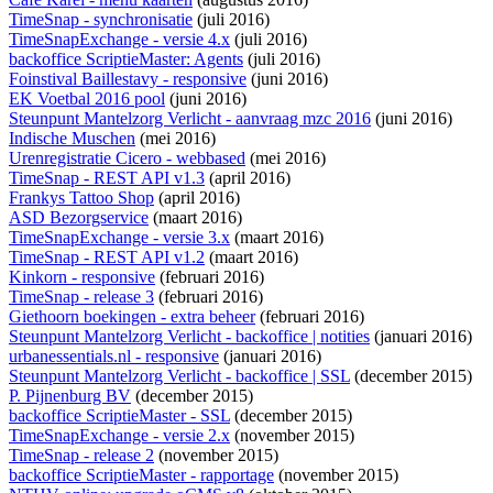
TimeSnap - synchronisatie
(juli 2016)
TimeSnapExchange - versie 4.x
(juli 2016)
backoffice ScriptieMaster: Agents
(juli 2016)
Foinstival Baillestavy - responsive
(juni 2016)
EK Voetbal 2016 pool
(juni 2016)
Steunpunt Mantelzorg Verlicht - aanvraag mzc 2016
(juni 2016)
Indische Muschen
(mei 2016)
Urenregistratie Cicero - webbased
(mei 2016)
TimeSnap - REST API v1.3
(april 2016)
Frankys Tattoo Shop
(april 2016)
ASD Bezorgservice
(maart 2016)
TimeSnapExchange - versie 3.x
(maart 2016)
TimeSnap - REST API v1.2
(maart 2016)
Kinkorn - responsive
(februari 2016)
TimeSnap - release 3
(februari 2016)
Giethoorn boekingen - extra beheer
(februari 2016)
Steunpunt Mantelzorg Verlicht - backoffice | notities
(januari 2016)
urbanessentials.nl - responsive
(januari 2016)
Steunpunt Mantelzorg Verlicht - backoffice | SSL
(december 2015)
P. Pijnenburg BV
(december 2015)
backoffice ScriptieMaster - SSL
(december 2015)
TimeSnapExchange - versie 2.x
(november 2015)
TimeSnap - release 2
(november 2015)
backoffice ScriptieMaster - rapportage
(november 2015)