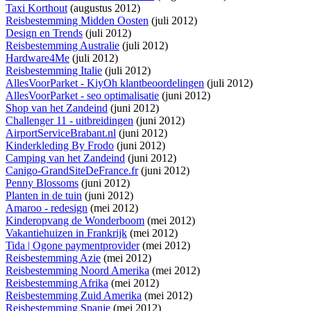
Taxi Korthout
(augustus 2012)
Reisbestemming Midden Oosten
(juli 2012)
Design en Trends
(juli 2012)
Reisbestemming Australie
(juli 2012)
Hardware4Me
(juli 2012)
Reisbestemming Italie
(juli 2012)
AllesVoorParket - KiyOh klantbeoordelingen
(juli 2012)
AllesVoorParket - seo optimalisatie
(juni 2012)
Shop van het Zandeind
(juni 2012)
Challenger 11 - uitbreidingen
(juni 2012)
AirportServiceBrabant.nl
(juni 2012)
Kinderkleding By Frodo
(juni 2012)
Camping van het Zandeind
(juni 2012)
Canigo-GrandSiteDeFrance.fr
(juni 2012)
Penny Blossoms
(juni 2012)
Planten in de tuin
(juni 2012)
Amaroo - redesign
(mei 2012)
Kinderopvang de Wonderboom
(mei 2012)
Vakantiehuizen in Frankrijk
(mei 2012)
Tida | Ogone paymentprovider
(mei 2012)
Reisbestemming Azie
(mei 2012)
Reisbestemming Noord Amerika
(mei 2012)
Reisbestemming Afrika
(mei 2012)
Reisbestemming Zuid Amerika
(mei 2012)
Reisbestemming Spanje
(mei 2012)