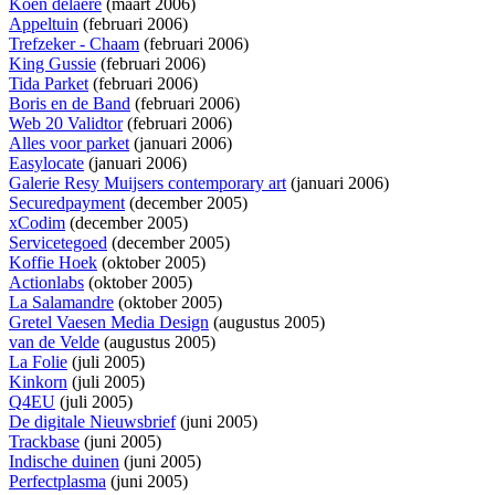
Koen delaere
(maart 2006)
Appeltuin
(februari 2006)
Trefzeker - Chaam
(februari 2006)
King Gussie
(februari 2006)
Tida Parket
(februari 2006)
Boris en de Band
(februari 2006)
Web 20 Validtor
(februari 2006)
Alles voor parket
(januari 2006)
Easylocate
(januari 2006)
Galerie Resy Muijsers contemporary art
(januari 2006)
Securedpayment
(december 2005)
xCodim
(december 2005)
Servicetegoed
(december 2005)
Koffie Hoek
(oktober 2005)
Actionlabs
(oktober 2005)
La Salamandre
(oktober 2005)
Gretel Vaesen Media Design
(augustus 2005)
van de Velde
(augustus 2005)
La Folie
(juli 2005)
Kinkorn
(juli 2005)
Q4EU
(juli 2005)
De digitale Nieuwsbrief
(juni 2005)
Trackbase
(juni 2005)
Indische duinen
(juni 2005)
Perfectplasma
(juni 2005)