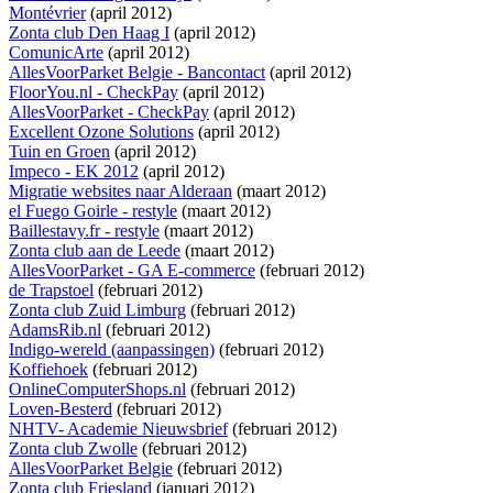
Montévrier
(april 2012)
Zonta club Den Haag I
(april 2012)
ComunicArte
(april 2012)
AllesVoorParket Belgie - Bancontact
(april 2012)
FloorYou.nl - CheckPay
(april 2012)
AllesVoorParket - CheckPay
(april 2012)
Excellent Ozone Solutions
(april 2012)
Tuin en Groen
(april 2012)
Impeco - EK 2012
(april 2012)
Migratie websites naar Alderaan
(maart 2012)
el Fuego Goirle - restyle
(maart 2012)
Baillestavy.fr - restyle
(maart 2012)
Zonta club aan de Leede
(maart 2012)
AllesVoorParket - GA E-commerce
(februari 2012)
de Trapstoel
(februari 2012)
Zonta club Zuid Limburg
(februari 2012)
AdamsRib.nl
(februari 2012)
Indigo-wereld (aanpassingen)
(februari 2012)
Koffiehoek
(februari 2012)
OnlineComputerShops.nl
(februari 2012)
Loven-Besterd
(februari 2012)
NHTV- Academie Nieuwsbrief
(februari 2012)
Zonta club Zwolle
(februari 2012)
AllesVoorParket Belgie
(februari 2012)
Zonta club Friesland
(januari 2012)