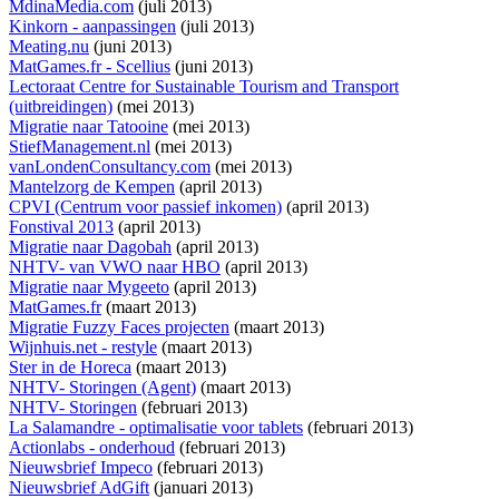
MdinaMedia.com
(juli 2013)
Kinkorn - aanpassingen
(juli 2013)
Meating.nu
(juni 2013)
MatGames.fr - Scellius
(juni 2013)
Lectoraat Centre for Sustainable Tourism and Transport
(uitbreidingen)
(mei 2013)
Migratie naar Tatooine
(mei 2013)
StiefManagement.nl
(mei 2013)
vanLondenConsultancy.com
(mei 2013)
Mantelzorg de Kempen
(april 2013)
CPVI (Centrum voor passief inkomen)
(april 2013)
Fonstival 2013
(april 2013)
Migratie naar Dagobah
(april 2013)
NHTV- van VWO naar HBO
(april 2013)
Migratie naar Mygeeto
(april 2013)
MatGames.fr
(maart 2013)
Migratie Fuzzy Faces projecten
(maart 2013)
Wijnhuis.net - restyle
(maart 2013)
Ster in de Horeca
(maart 2013)
NHTV- Storingen (Agent)
(maart 2013)
NHTV- Storingen
(februari 2013)
La Salamandre - optimalisatie voor tablets
(februari 2013)
Actionlabs - onderhoud
(februari 2013)
Nieuwsbrief Impeco
(februari 2013)
Nieuwsbrief AdGift
(januari 2013)