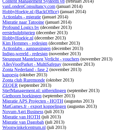
Content Management Systeem v8
(februari 2014)
vanLondenConsultancy.com
(januari 2014)
HobbyHoekje.nl (BackOffice)
(januari 2014)
Actionlabs - migratie
(januari 2014)
Migratie naar Tatooine
(januari 2014)
Profound Logics bv
(december 2013)
eerstehulpbijgriep
(december 2013)
HobbyHoekje.nl
(december 2013)
Kim Hemmes - redesign
(december 2013)
Actionlabs - aanpassingen
(december 2013)
Indigo-wereld - redesign
(november 2013)
Steunpunt Mantelzorg Verlicht - vouchers
(november 2013)
AllesVoorParket - MultiSafepay
(november 2013)
Zonta Nederland - fase 2
(november 2013)
kapoesja
(oktober 2013)
Zonta club Ruremonde
(oktober 2013)
ZEQER
(september 2013)
StiefManagement.nl: uitbreidingen
(september 2013)
Giethoorn boekingen
(september 2013)
Migratie APS Projecten - HOTH
(augustus 2013)
MatGames.fr - export koppelingen
(augustus 2013)
Novum Agri Business
(juli 2013)
Migratie van HOTH
(juli 2013)
Migratie van Dagobah
(juli 2013)
Woonwinkelcentrum.nl
(juli 2013)