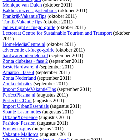
Monique van Dalen
(oktober 2011)
Bakhus reizen - gastenboek
(oktober 2011)
FrankrijkVakantieTips
(oktober 2011)
TurkijeVakantieTips
(oktober 2011)
ladies night el-fuego-goirle
(oktober 2011)
Lectoraat Centre for Sustainable Tourism and Transport
(oktober
2011)
HomeMediaCentre.nl
(oktober 2011)
advertentie el-fuego-goirle
(oktober 2011)
hardwareonderdelen.nl
(september 2011)
Zonta clubsites - fase 2
(september 2011)
BesteHardware.nl
(september 2011)
Amaroo - fase 4
(september 2011)
Zonta Nederland
(september 2011)
Zonta clubsites
(september 2011)
Import SpanjeVakantieTips
(september 2011)
PerfectPlasma.nl
(augustus 2011)
PerfectLCD.nl
(augustus 2011)
Import UrbanEssentials
(augustus 2011)
Spanje Lastminutes
(augustus 2011)
UrbaneXperience
(augustus 2011)
Fashion4Passion
(augustus 2011)
Footwear-plus
(augustus 2011)
Vakantie Mallorca
(augustus 2011)
Migratie NHTV projecten - fase 2
(augustus 2011)