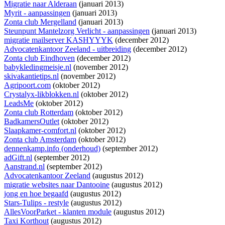
Migratie naar Alderaan
(januari 2013)
Myrit - aanpassingen
(januari 2013)
Zonta club Mergelland
(januari 2013)
Steunpunt Mantelzorg Verlicht - aanpassingen
(januari 2013)
migratie mailserver KASHYYYK
(december 2012)
Advocatenkantoor Zeeland - uitbreiding
(december 2012)
Zonta club Eindhoven
(december 2012)
babykledingmeisje.nl
(november 2012)
skivakantietips.nl
(november 2012)
Agripoort.com
(oktober 2012)
Crystalyx-likblokken.nl
(oktober 2012)
LeadsMe
(oktober 2012)
Zonta club Rotterdam
(oktober 2012)
BadkamersOutlet
(oktober 2012)
Slaapkamer-comfort.nl
(oktober 2012)
Zonta club Amsterdam
(oktober 2012)
dennenkamp.info (onderhoud)
(september 2012)
adGift.nl
(september 2012)
Aanstrand.nl
(september 2012)
Advocatenkantoor Zeeland
(augustus 2012)
migratie websites naar Dantooine
(augustus 2012)
jong en hoe begaafd
(augustus 2012)
Stars-Tulips - restyle
(augustus 2012)
AllesVoorParket - klanten module
(augustus 2012)
Taxi Korthout
(augustus 2012)