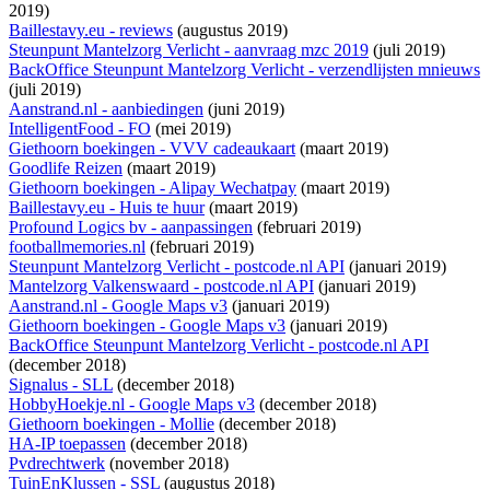
2019)
Baillestavy.eu - reviews
(augustus 2019)
Steunpunt Mantelzorg Verlicht - aanvraag mzc 2019
(juli 2019)
BackOffice Steunpunt Mantelzorg Verlicht - verzendlijsten mnieuws
(juli 2019)
Aanstrand.nl - aanbiedingen
(juni 2019)
IntelligentFood - FO
(mei 2019)
Giethoorn boekingen - VVV cadeaukaart
(maart 2019)
Goodlife Reizen
(maart 2019)
Giethoorn boekingen - Alipay Wechatpay
(maart 2019)
Baillestavy.eu - Huis te huur
(maart 2019)
Profound Logics bv - aanpassingen
(februari 2019)
footballmemories.nl
(februari 2019)
Steunpunt Mantelzorg Verlicht - postcode.nl API
(januari 2019)
Mantelzorg Valkenswaard - postcode.nl API
(januari 2019)
Aanstrand.nl - Google Maps v3
(januari 2019)
Giethoorn boekingen - Google Maps v3
(januari 2019)
BackOffice Steunpunt Mantelzorg Verlicht - postcode.nl API
(december 2018)
Signalus - SLL
(december 2018)
HobbyHoekje.nl - Google Maps v3
(december 2018)
Giethoorn boekingen - Mollie
(december 2018)
HA-IP toepassen
(december 2018)
Pvdrechtwerk
(november 2018)
TuinEnKlussen - SSL
(augustus 2018)