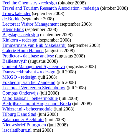
Feel the Chemistry - redesign
(oktober 2008)
Travel and Tourism Research Association - redesign
(oktober 2008)
Trouwkalender
(september 2008)
de Bodde
(september 2008)
Lectoraat Visitor Management
(september 2008)
BlendBlink
(september 2008)
Bagstage - redesign
(september 2008)
Kinkorn - redesign
(september 2008)
Timmermans van Eijk Makelaardij
(september 2008)
Galerie Huub Hannen
(augustus 2008)
Predictor - database analyse
(augustus 2008)
Baillestavy.fr
(augustus 2008)
Content Management Systeem v5
(augustus 2008)
Dansweekbrabant - redesign
(juli 2008)
MKGO - redesign
(juli 2008)
Fokbedrijf van het Zandeind
(juli 2008)
Lectoraat Verkeer en Stedenbouw
(juli 2008)
Compas Onderwijs
(juli 2008)
Mibo-basis.nl - beheermodule
(juli 2008)
Bedrijfsrestaurant Hogeschool Breda
(juli 2008)
Whizzer.nl - beheermodule
(juni 2008)
Tilburg Dans Stad
(juni 2008)
Salamander Beeldfoto
(juni 2008)
Nieuwsbrief Puurgroen
(juni 2008)
lascalatilburg.nl
(mei 2008)