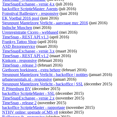
TimeSnapExchange - versie 4.x
(juli 2016)
backoffice ScriptieMaster: Agents
(juli 2016)
Foinstival Baillestavy - responsive
(juni 2016)
EK Voetbal 2016 pool
(juni 2016)
Steunpunt Mantelzorg Verlicht - aanvraag mzc 2016
(juni 2016)
Indische Muschen
(mei 2016)
Urenregistratie Cicero - webbased
(mei 2016)
TimeSnap - REST API v1.3
(april 2016)
Frankys Tattoo Shop
(april 2016)
ASD Bezorgservice
(maart 2016)
TimeSnapExchange - versie 3.x
(maart 2016)
TimeSnap - REST API v1.2
(maart 2016)
Kinkorn - responsive
(februari 2016)
TimeSnap - release 3
(februari 2016)
Giethoorn boekingen - extra beheer
(februari 2016)
Steunpunt Mantelzorg Verlicht - backoffice | notities
(januari 2016)
urbanessentials.nl - responsive
(januari 2016)
Steunpunt Mantelzorg Verlicht - backoffice | SSL
(december 2015)
P. Pijnenburg BV
(december 2015)
backoffice ScriptieMaster - SSL
(december 2015)
TimeSnapExchange - versie 2.x
(november 2015)
TimeSnap - release 2
(november 2015)
backoffice ScriptieMaster - rapportage
(november 2015)
NTHV online: upgrade oCMS v8
(oktober 2015)
Baillestavy.fr - responsive
(oktober 2015)