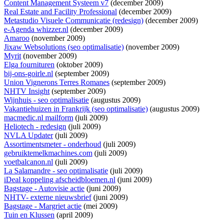
Content Management Systeem v7
(december 2009)
Real Estate and Facility Professional
(december 2009)
Metastudio Visuele Communicatie (redesign)
(december 2009)
e-Agenda whizzer.nl
(december 2009)
Amaroo
(november 2009)
Jixaw Websolutions (seo optimalisatie)
(november 2009)
Myrit
(november 2009)
Elga fournituren
(oktober 2009)
bij-ons-goirle.nl
(september 2009)
Union Vignerons Terres Romanes
(september 2009)
NHTV Insight
(september 2009)
Wijnhuis - seo optimalisatie
(augustus 2009)
Vakantiehuizen in Frankrijk (seo optimalisatie)
(augustus 2009)
macmedic.nl mailform
(juli 2009)
Heliotech - redesign
(juli 2009)
NVLA Updater
(juli 2009)
Assortimentsmeter - onderhoud
(juli 2009)
gebruiktemelkmachines.com
(juli 2009)
voetbalcanon.nl
(juli 2009)
La Salamandre - seo optimalisatie
(juli 2009)
iDeal koppeling afscheidbloemen.nl
(juni 2009)
Bagstage - Autovisie actie
(juni 2009)
NHTV- externe nieuwsbrief
(juni 2009)
Bagstage - Margriet actie
(mei 2009)
Tuin en Klussen
(april 2009)