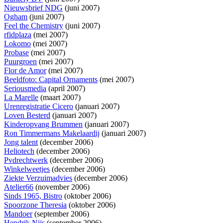
Nieuwsbrief NDG
(juni 2007)
Ogham
(juni 2007)
Feel the Chemistry
(juni 2007)
rfidplaza
(mei 2007)
Lokomo
(mei 2007)
Probase
(mei 2007)
Puurgroen
(mei 2007)
Flor de Amor
(mei 2007)
Beeldfoto: Capital Ornaments
(mei 2007)
Seriousmedia
(april 2007)
La Marelle
(maart 2007)
Urenregistratie Cicero
(januari 2007)
Loven Besterd
(januari 2007)
Kinderopvang Brummen
(januari 2007)
Ron Timmermans Makelaardij
(januari 2007)
Jong talent
(december 2006)
Heliotech
(december 2006)
Pvdrechtwerk
(december 2006)
Winkelweetjes
(december 2006)
Ziekte Verzuimadvies
(december 2006)
Atelier66
(november 2006)
Sinds 1965, Bistro
(oktober 2006)
Spoorzone Theresia
(oktober 2006)
Mandoer
(september 2006)
Hendrik Nijs
(september 2006)