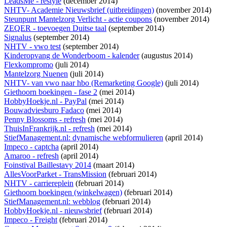
LeadsMe - restyle
(december 2014)
NHTV- Academie Nieuwsbrief (uitbreidingen)
(november 2014)
Steunpunt Mantelzorg Verlicht - actie coupons
(november 2014)
ZEQER - toevoegen Duitse taal
(september 2014)
Signalus
(september 2014)
NHTV - vwo test
(september 2014)
Kinderopvang de Wonderboom - kalender
(augustus 2014)
Flexkompromo
(juli 2014)
Mantelzorg Nuenen
(juli 2014)
NHTV- van vwo naar hbo (Remarketing Google)
(juli 2014)
Giethoorn boekingen - fase 2
(mei 2014)
HobbyHoekje.nl - PayPal
(mei 2014)
Bouwadviesburo Fadaco
(mei 2014)
Penny Blossoms - refresh
(mei 2014)
ThuisInFrankrijk.nl - refresh
(mei 2014)
StiefManagement.nl: dynamische webformulieren
(april 2014)
Impeco - captcha
(april 2014)
Amaroo - refresh
(april 2014)
Foinstival Baillestavy 2014
(maart 2014)
AllesVoorParket - TransMission
(februari 2014)
NHTV - carriereplein
(februari 2014)
Giethoorn boekingen (winkelwagen)
(februari 2014)
StiefManagement.nl: webblog
(februari 2014)
HobbyHoekje.nl - nieuwsbrief
(februari 2014)
Impeco - Freight
(februari 2014)