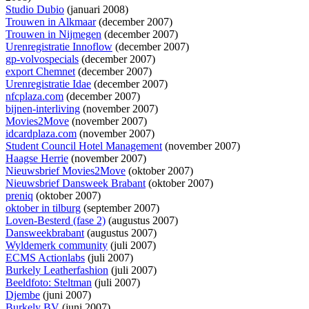
Studio Dubio
(januari 2008)
Trouwen in Alkmaar
(december 2007)
Trouwen in Nijmegen
(december 2007)
Urenregistratie Innoflow
(december 2007)
gp-volvospecials
(december 2007)
export Chemnet
(december 2007)
Urenregistratie Idae
(december 2007)
nfcplaza.com
(december 2007)
bijnen-interliving
(november 2007)
Movies2Move
(november 2007)
idcardplaza.com
(november 2007)
Student Council Hotel Management
(november 2007)
Haagse Herrie
(november 2007)
Nieuwsbrief Movies2Move
(oktober 2007)
Nieuwsbrief Dansweek Brabant
(oktober 2007)
preniq
(oktober 2007)
oktober in tilburg
(september 2007)
Loven-Besterd (fase 2)
(augustus 2007)
Dansweekbrabant
(augustus 2007)
Wyldemerk community
(juli 2007)
ECMS Actionlabs
(juli 2007)
Burkely Leatherfashion
(juli 2007)
Beeldfoto: Steltman
(juli 2007)
Djembe
(juni 2007)
Burkely BV
(juni 2007)