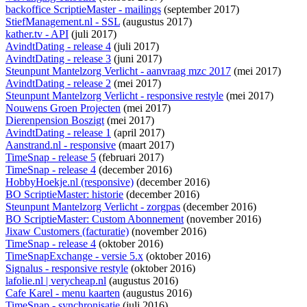
backoffice ScriptieMaster - mailings
(september 2017)
StiefManagement.nl - SSL
(augustus 2017)
kather.tv - API
(juli 2017)
AvindtDating - release 4
(juli 2017)
AvindtDating - release 3
(juni 2017)
Steunpunt Mantelzorg Verlicht - aanvraag mzc 2017
(mei 2017)
AvindtDating - release 2
(mei 2017)
Steunpunt Mantelzorg Verlicht - responsive restyle
(mei 2017)
Nouwens Groen Projecten
(mei 2017)
Dierenpension Boszigt
(mei 2017)
AvindtDating - release 1
(april 2017)
Aanstrand.nl - responsive
(maart 2017)
TimeSnap - release 5
(februari 2017)
TimeSnap - release 4
(december 2016)
HobbyHoekje.nl (responsive)
(december 2016)
BO ScriptieMaster: historie
(december 2016)
Steunpunt Mantelzorg Verlicht - zorgpas
(december 2016)
BO ScriptieMaster: Custom Abonnement
(november 2016)
Jixaw Customers (facturatie)
(november 2016)
TimeSnap - release 4
(oktober 2016)
TimeSnapExchange - versie 5.x
(oktober 2016)
Signalus - responsive restyle
(oktober 2016)
lafolie.nl | verycheap.nl
(augustus 2016)
Cafe Karel - menu kaarten
(augustus 2016)
TimeSnap - synchronisatie
(juli 2016)