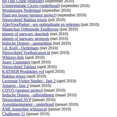
Bij Ons Goirle (redesign)
(september 2010)
Urenregistratie Cicero (onderhoud)
(september 2010)
Woningzorg Nederland
(september 2010)
Plant een boom (sponsor project)
(september 2010)
Nieuwsbrief Bakhus reizen
(juli 2010)
AllesVoorParket - seo optimalisatie en redesign
(juni 2010)
Maatschap Orthopedie Eindhoven
(juni 2010)
planets of starwars: dagobah
(mei 2010)
planets of starwars: geonosis
(mei 2010)
Indische Duinen - aanmelding
(mei 2010)
v.d. Kuijl - Oerlemans
(mei 2010)
Nieuwsbrief Voetbalcanon.nl
(mei 2010)
Whizzer-Info
(april 2010)
Jixaw Customers
(april 2010)
Nieuwsbrief Tablazz
(april 2010)
KATHER Produkties vof
(april 2010)
Bakhus reizen
(april 2010)
Lectoraat Visitor Studies - fase 2
(april 2010)
Amaroo - fase 2
(maart 2010)
COVO (sponsor project)
(maart 2010)
Indische Duinen - uitbreidingen
(maart 2010)
Nieuwsbrief AVP
(januari 2010)
Assortimentsmeter - onderhoud
(januari 2010)
XML koppeling whizzer.nl
(januari 2010)
Challenger 11
(januari 2010)