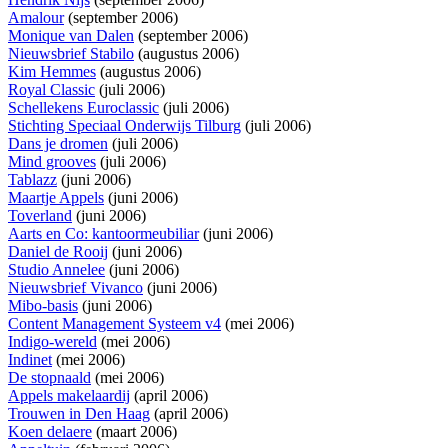
Amalour
(september 2006)
Monique van Dalen
(september 2006)
Nieuwsbrief Stabilo
(augustus 2006)
Kim Hemmes
(augustus 2006)
Royal Classic
(juli 2006)
Schellekens Euroclassic
(juli 2006)
Stichting Speciaal Onderwijs Tilburg
(juli 2006)
Dans je dromen
(juli 2006)
Mind grooves
(juli 2006)
Tablazz
(juni 2006)
Maartje Appels
(juni 2006)
Toverland
(juni 2006)
Aarts en Co: kantoormeubiliar
(juni 2006)
Daniel de Rooij
(juni 2006)
Studio Annelee
(juni 2006)
Nieuwsbrief Vivanco
(juni 2006)
Mibo-basis
(juni 2006)
Content Management Systeem v4
(mei 2006)
Indigo-wereld
(mei 2006)
Indinet
(mei 2006)
De stopnaald
(mei 2006)
Appels makelaardij
(april 2006)
Trouwen in Den Haag
(april 2006)
Koen delaere
(maart 2006)