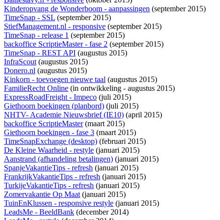
Kinderopvang de Wonderboom - aanpassingen
(september 2015)
TimeSnap - SSL
(september 2015)
StiefManagement.nl - responsive
(september 2015)
TimeSnap - release 1
(september 2015)
backoffice ScriptieMaster - fase 2
(september 2015)
TimeSnap - REST API
(augustus 2015)
InfraScout
(augustus 2015)
Donero.nl
(augustus 2015)
Kinkorn - toevoegen nieuwe taal
(augustus 2015)
FamilieRecht Online
(
in ontwikkeling
- augustus 2015)
ExpressRoadFreight - Impeco
(juli 2015)
Giethoorn boekingen (planbord)
(juli 2015)
NHTV- Academie Nieuwsbrief (IE10)
(april 2015)
backoffice ScriptieMaster
(maart 2015)
Giethoorn boekingen - fase 3
(maart 2015)
TimeSnapExchange (desktop)
(februari 2015)
De Kleine Waarheid - restyle
(januari 2015)
Aanstrand (afhandeling betalingen)
(januari 2015)
SpanjeVakantieTips - refresh
(januari 2015)
FrankrijkVakantieTips - refresh
(januari 2015)
TurkijeVakantieTips - refresh
(januari 2015)
Zomervakantie Op Maat
(januari 2015)
TuinEnKlussen - responsive restyle
(januari 2015)
LeadsMe - BeeldBank
(december 2014)