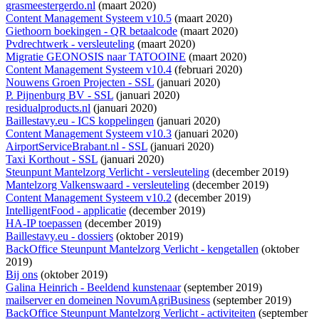
grasmeestergerdo.nl
(maart 2020)
Content Management Systeem v10.5
(maart 2020)
Giethoorn boekingen - QR betaalcode
(maart 2020)
Pvdrechtwerk - versleuteling
(maart 2020)
Migratie GEONOSIS naar TATOOINE
(maart 2020)
Content Management Systeem v10.4
(februari 2020)
Nouwens Groen Projecten - SSL
(januari 2020)
P. Pijnenburg BV - SSL
(januari 2020)
residualproducts.nl
(januari 2020)
Baillestavy.eu - ICS koppelingen
(januari 2020)
Content Management Systeem v10.3
(januari 2020)
AirportServiceBrabant.nl - SSL
(januari 2020)
Taxi Korthout - SSL
(januari 2020)
Steunpunt Mantelzorg Verlicht - versleuteling
(december 2019)
Mantelzorg Valkenswaard - versleuteling
(december 2019)
Content Management Systeem v10.2
(december 2019)
IntelligentFood - applicatie
(december 2019)
HA-IP toepassen
(december 2019)
Baillestavy.eu - dossiers
(oktober 2019)
BackOffice Steunpunt Mantelzorg Verlicht - kengetallen
(oktober
2019)
Bij ons
(oktober 2019)
Galina Heinrich - Beeldend kunstenaar
(september 2019)
mailserver en domeinen NovumAgriBusiness
(september 2019)
BackOffice Steunpunt Mantelzorg Verlicht - activiteiten
(september