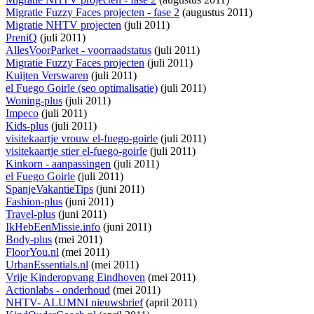
Migratie Fuzzy Faces projecten - fase 2
(augustus 2011)
Migratie NHTV projecten
(juli 2011)
PreniQ
(juli 2011)
AllesVoorParket - voorraadstatus
(juli 2011)
Migratie Fuzzy Faces projecten
(juli 2011)
Kuijten Verswaren
(juli 2011)
el Fuego Goirle (seo optimalisatie)
(juli 2011)
Woning-plus
(juli 2011)
Impeco
(juli 2011)
Kids-plus
(juli 2011)
visitekaartje vrouw el-fuego-goirle
(juli 2011)
visitekaartje stier el-fuego-goirle
(juli 2011)
Kinkorn - aanpassingen
(juli 2011)
el Fuego Goirle
(juli 2011)
SpanjeVakantieTips
(juni 2011)
Fashion-plus
(juni 2011)
Travel-plus
(juni 2011)
IkHebEenMissie.info
(juni 2011)
Body-plus
(mei 2011)
FloorYou.nl
(mei 2011)
UrbanEssentials.nl
(mei 2011)
Vrije Kinderopvang Eindhoven
(mei 2011)
Actionlabs - onderhoud
(mei 2011)
NHTV- ALUMNI nieuwsbrief
(april 2011)