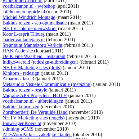
KindOuderCoach.nl
(april 2011)
voetbalcanon.nl - webshop
(april 2011)
tafelmanierengoirle.nl
(maart 2011)
Michiel Windrich Montage
(maart 2011)
Bakhus reizen - seo optimalisatie
(maart 2011)
NHTV- interne nieuwsbrief
(maart 2011)
Koor L-esprit Tilburg
(maart 2011)
taartenvantantejans.nl
(februari 2011)
Steunpunt Mantelzorg Verlicht
(februari 2011)
HAK Actie site
(februari 2011)
De Kleine Waarheid - restaurant
(februari 2011)
Indigo-wereld (redesign-uitbreidingen)
(februari 2011)
NHTV Marketing sites (duits)
(januari 2011)
Kinkorn - redesign
(januari 2011)
Amaroo - fase 3
(januari 2011)
Metastudio Visuele Communicatie (metazine)
(januari 2011)
Bakhus reizen - restyle
(januari 2011)
Migratie APS Projecten - HOTH
(januari 2011)
voetbalcanon.nl - uitbreidingen
(januari 2011)
Bakhus kuurreizen
(december 2010)
Zorgboerderij De Vergulde Hand
(november 2010)
NHTV Marketing sites (engels)
(november 2010)
JouwEigenKoers.nl
(november 2010)
skinning oCMS
(november 2010)
AllesVoorParket - zakelijke klanten
(oktober 2010)