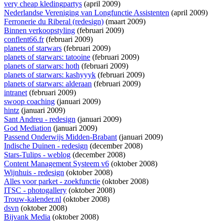
very cheap kledingpartys
(april 2009)
Nederlandse Vereniging van Longfunctie Assistenten
(april 2009)
Ferronerie du Riberal (redesign)
(maart 2009)
Binnen verkoopstyling
(februari 2009)
conflent66.fr
(februari 2009)
planets of starwars
(februari 2009)
planets of starwars: tatooine
(februari 2009)
planets of starwars: hoth
(februari 2009)
planets of starwars: kashyyyk
(februari 2009)
planets of starwars: alderaan
(februari 2009)
intranet
(februari 2009)
swoop coaching
(januari 2009)
hintz
(januari 2009)
Sant Andreu - redesign
(januari 2009)
God Mediation
(januari 2009)
Passend Onderwijs Midden-Brabant
(januari 2009)
Indische Duinen - redesign
(december 2008)
Stars-Tulips - weblog
(december 2008)
Content Management Systeem v6
(oktober 2008)
Wijnhuis - redesign
(oktober 2008)
Alles voor parket - zoekfunctie
(oktober 2008)
ITSC - photogallery
(oktober 2008)
Trouw-kalender.nl
(oktober 2008)
dsvn
(oktober 2008)
Bijvank Media
(oktober 2008)