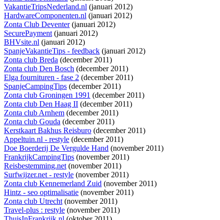
VakantieTripsNederland.nl
(januari 2012)
HardwareComponenten.nl
(januari 2012)
Zonta Club Deventer
(januari 2012)
SecurePayment
(januari 2012)
BHVsite.nl
(januari 2012)
SpanjeVakantieTips - feedback
(januari 2012)
Zonta club Breda
(december 2011)
Zonta club Den Bosch
(december 2011)
Elga fournituren - fase 2
(december 2011)
SpanjeCampingTips
(december 2011)
Zonta club Groningen 1991
(december 2011)
Zonta club Den Haag II
(december 2011)
Zonta club Arnhem
(december 2011)
Zonta club Gouda
(december 2011)
Kerstkaart Bakhus Reisburo
(december 2011)
Appeltuin.nl - restyle
(december 2011)
Doe Boerderij De Vergulde Hand
(november 2011)
FrankrijkCampingTips
(november 2011)
Reisbestemming.net
(november 2011)
Surfwijzer.net - restyle
(november 2011)
Zonta club Kennemerland Zuid
(november 2011)
Hintz - seo optimalisatie
(november 2011)
Zonta club Utrecht
(november 2011)
Travel-plus : restyle
(november 2011)
ThuisInFrankrijk.nl
(oktober 2011)