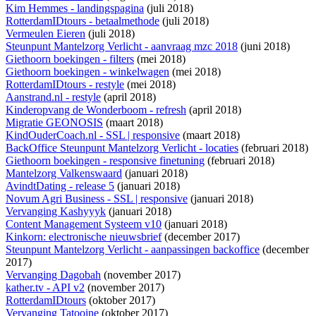
Kim Hemmes - landingspagina
(juli 2018)
RotterdamIDtours - betaalmethode
(juli 2018)
Vermeulen Eieren
(juli 2018)
Steunpunt Mantelzorg Verlicht - aanvraag mzc 2018
(juni 2018)
Giethoorn boekingen - filters
(mei 2018)
Giethoorn boekingen - winkelwagen
(mei 2018)
RotterdamIDtours - restyle
(mei 2018)
Aanstrand.nl - restyle
(april 2018)
Kinderopvang de Wonderboom - refresh
(april 2018)
Migratie GEONOSIS
(maart 2018)
KindOuderCoach.nl - SSL | responsive
(maart 2018)
BackOffice Steunpunt Mantelzorg Verlicht - locaties
(februari 2018)
Giethoorn boekingen - responsive finetuning
(februari 2018)
Mantelzorg Valkenswaard
(januari 2018)
AvindtDating - release 5
(januari 2018)
Novum Agri Business - SSL | responsive
(januari 2018)
Vervanging Kashyyyk
(januari 2018)
Content Management Systeem v10
(januari 2018)
Kinkorn: electronische nieuwsbrief
(december 2017)
Steunpunt Mantelzorg Verlicht - aanpassingen backoffice
(december
2017)
Vervanging Dagobah
(november 2017)
kather.tv - API v2
(november 2017)
RotterdamIDtours
(oktober 2017)
Vervanging Tatooine
(oktober 2017)