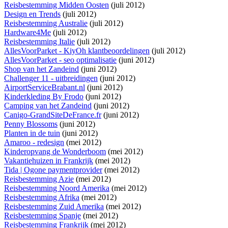
Reisbestemming Midden Oosten
(juli 2012)
Design en Trends
(juli 2012)
Reisbestemming Australie
(juli 2012)
Hardware4Me
(juli 2012)
Reisbestemming Italie
(juli 2012)
AllesVoorParket - KiyOh klantbeoordelingen
(juli 2012)
AllesVoorParket - seo optimalisatie
(juni 2012)
Shop van het Zandeind
(juni 2012)
Challenger 11 - uitbreidingen
(juni 2012)
AirportServiceBrabant.nl
(juni 2012)
Kinderkleding By Frodo
(juni 2012)
Camping van het Zandeind
(juni 2012)
Canigo-GrandSiteDeFrance.fr
(juni 2012)
Penny Blossoms
(juni 2012)
Planten in de tuin
(juni 2012)
Amaroo - redesign
(mei 2012)
Kinderopvang de Wonderboom
(mei 2012)
Vakantiehuizen in Frankrijk
(mei 2012)
Tida | Ogone paymentprovider
(mei 2012)
Reisbestemming Azie
(mei 2012)
Reisbestemming Noord Amerika
(mei 2012)
Reisbestemming Afrika
(mei 2012)
Reisbestemming Zuid Amerika
(mei 2012)
Reisbestemming Spanje
(mei 2012)
Reisbestemming Frankrijk
(mei 2012)