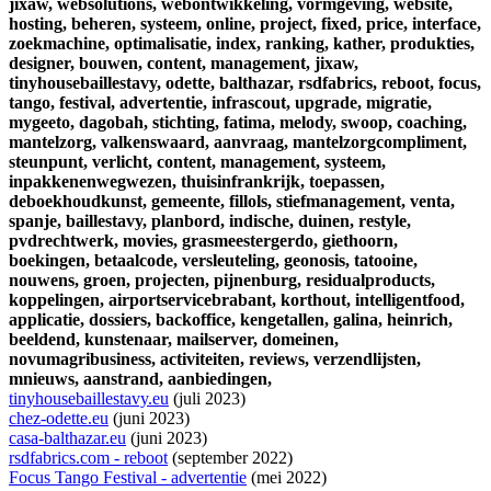
jixaw,
websolutions,
webontwikkeling,
vormgeving,
website,
hosting,
beheren,
systeem,
online,
project,
fixed,
price,
interface,
zoekmachine,
optimalisatie,
index,
ranking,
kather,
produkties,
designer,
bouwen,
content,
management,
jixaw,
tinyhousebaillestavy,
odette,
balthazar,
rsdfabrics,
reboot,
focus,
tango,
festival,
advertentie,
infrascout,
upgrade,
migratie,
mygeeto,
dagobah,
stichting,
fatima,
melody,
swoop,
coaching,
mantelzorg,
valkenswaard,
aanvraag,
mantelzorgcompliment,
steunpunt,
verlicht,
content,
management,
systeem,
inpakkenenwegwezen,
thuisinfrankrijk,
toepassen,
deboekhoudkunst,
gemeente,
fillols,
stiefmanagement,
venta,
spanje,
baillestavy,
planbord,
indische,
duinen,
restyle,
pvdrechtwerk,
movies,
grasmeestergerdo,
giethoorn,
boekingen,
betaalcode,
versleuteling,
geonosis,
tatooine,
nouwens,
groen,
projecten,
pijnenburg,
residualproducts,
koppelingen,
airportservicebrabant,
korthout,
intelligentfood,
applicatie,
dossiers,
backoffice,
kengetallen,
galina,
heinrich,
beeldend,
kunstenaar,
mailserver,
domeinen,
novumagribusiness,
activiteiten,
reviews,
verzendlijsten,
mnieuws,
aanstrand,
aanbiedingen,
tinyhousebaillestavy.eu
(juli 2023)
chez-odette.eu
(juni 2023)
casa-balthazar.eu
(juni 2023)
rsdfabrics.com - reboot
(september 2022)
Focus Tango Festival - advertentie
(mei 2022)