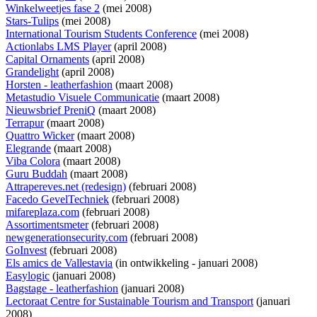
Winkelweetjes fase 2
(mei 2008)
Stars-Tulips
(mei 2008)
International Tourism Students Conference
(mei 2008)
Actionlabs LMS Player
(april 2008)
Capital Ornaments
(april 2008)
Grandelight
(april 2008)
Horsten - leatherfashion
(maart 2008)
Metastudio Visuele Communicatie
(maart 2008)
Nieuwsbrief PreniQ
(maart 2008)
Terrapur
(maart 2008)
Quattro Wicker
(maart 2008)
Elegrande
(maart 2008)
Viba Colora
(maart 2008)
Guru Buddah
(maart 2008)
Attrapereves.net (redesign)
(februari 2008)
Facedo GevelTechniek
(februari 2008)
mifareplaza.com
(februari 2008)
Assortimentsmeter
(februari 2008)
newgenerationsecurity.com
(februari 2008)
GoInvest
(februari 2008)
Els amics de Vallestavia
(
in ontwikkeling
- januari 2008)
Easylogic
(januari 2008)
Bagstage - leatherfashion
(januari 2008)
Lectoraat Centre for Sustainable Tourism and Transport
(januari
2008)