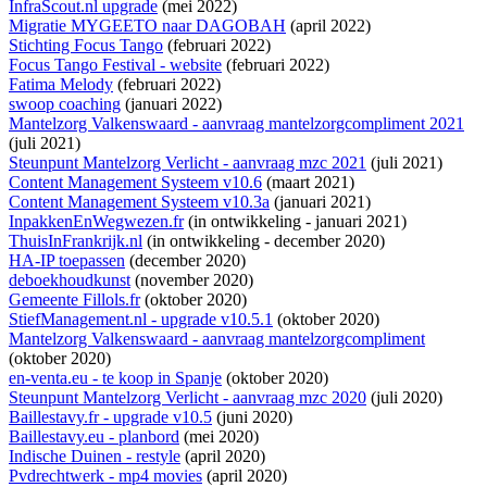
InfraScout.nl upgrade
(mei 2022)
Migratie MYGEETO naar DAGOBAH
(april 2022)
Stichting Focus Tango
(februari 2022)
Focus Tango Festival - website
(februari 2022)
Fatima Melody
(februari 2022)
swoop coaching
(januari 2022)
Mantelzorg Valkenswaard - aanvraag mantelzorgcompliment 2021
(juli 2021)
Steunpunt Mantelzorg Verlicht - aanvraag mzc 2021
(juli 2021)
Content Management Systeem v10.6
(maart 2021)
Content Management Systeem v10.3a
(januari 2021)
InpakkenEnWegwezen.fr
(
in ontwikkeling
- januari 2021)
ThuisInFrankrijk.nl
(
in ontwikkeling
- december 2020)
HA-IP toepassen
(december 2020)
deboekhoudkunst
(november 2020)
Gemeente Fillols.fr
(oktober 2020)
StiefManagement.nl - upgrade v10.5.1
(oktober 2020)
Mantelzorg Valkenswaard - aanvraag mantelzorgcompliment
(oktober 2020)
en-venta.eu - te koop in Spanje
(oktober 2020)
Steunpunt Mantelzorg Verlicht - aanvraag mzc 2020
(juli 2020)
Baillestavy.fr - upgrade v10.5
(juni 2020)
Baillestavy.eu - planbord
(mei 2020)
Indische Duinen - restyle
(april 2020)
Pvdrechtwerk - mp4 movies
(april 2020)