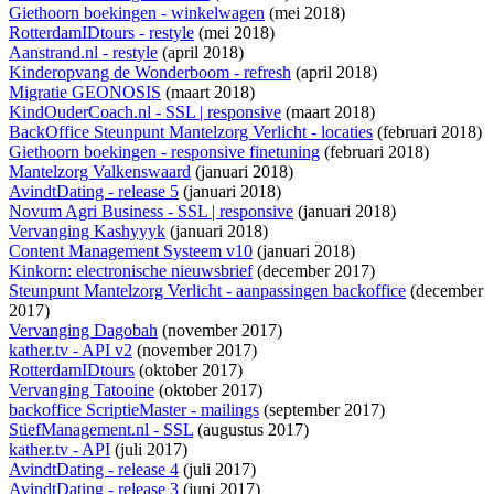
Giethoorn boekingen - winkelwagen
(mei 2018)
RotterdamIDtours - restyle
(mei 2018)
Aanstrand.nl - restyle
(april 2018)
Kinderopvang de Wonderboom - refresh
(april 2018)
Migratie GEONOSIS
(maart 2018)
KindOuderCoach.nl - SSL | responsive
(maart 2018)
BackOffice Steunpunt Mantelzorg Verlicht - locaties
(februari 2018)
Giethoorn boekingen - responsive finetuning
(februari 2018)
Mantelzorg Valkenswaard
(januari 2018)
AvindtDating - release 5
(januari 2018)
Novum Agri Business - SSL | responsive
(januari 2018)
Vervanging Kashyyyk
(januari 2018)
Content Management Systeem v10
(januari 2018)
Kinkorn: electronische nieuwsbrief
(december 2017)
Steunpunt Mantelzorg Verlicht - aanpassingen backoffice
(december
2017)
Vervanging Dagobah
(november 2017)
kather.tv - API v2
(november 2017)
RotterdamIDtours
(oktober 2017)
Vervanging Tatooine
(oktober 2017)
backoffice ScriptieMaster - mailings
(september 2017)
StiefManagement.nl - SSL
(augustus 2017)
kather.tv - API
(juli 2017)
AvindtDating - release 4
(juli 2017)
AvindtDating - release 3
(juni 2017)