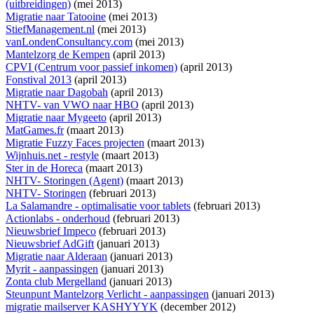
(uitbreidingen)
(mei 2013)
Migratie naar Tatooine
(mei 2013)
StiefManagement.nl
(mei 2013)
vanLondenConsultancy.com
(mei 2013)
Mantelzorg de Kempen
(april 2013)
CPVI (Centrum voor passief inkomen)
(april 2013)
Fonstival 2013
(april 2013)
Migratie naar Dagobah
(april 2013)
NHTV- van VWO naar HBO
(april 2013)
Migratie naar Mygeeto
(april 2013)
MatGames.fr
(maart 2013)
Migratie Fuzzy Faces projecten
(maart 2013)
Wijnhuis.net - restyle
(maart 2013)
Ster in de Horeca
(maart 2013)
NHTV- Storingen (Agent)
(maart 2013)
NHTV- Storingen
(februari 2013)
La Salamandre - optimalisatie voor tablets
(februari 2013)
Actionlabs - onderhoud
(februari 2013)
Nieuwsbrief Impeco
(februari 2013)
Nieuwsbrief AdGift
(januari 2013)
Migratie naar Alderaan
(januari 2013)
Myrit - aanpassingen
(januari 2013)
Zonta club Mergelland
(januari 2013)
Steunpunt Mantelzorg Verlicht - aanpassingen
(januari 2013)
migratie mailserver KASHYYYK
(december 2012)