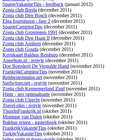
SpanjeVakantieTips - feedback
(januari 2012)
Zonta club Breda
(december 2011)
Zonta club Den Bosch
(december 2011)
Elga fournituren - fase 2
(december 2011)
SpanjeCampingTips
(december 2011)
Zonta club Groningen 1991
(december 2011)
Zonta club Den Haag II
(december 2011)
Zonta club Arnhem
(december 2011)
Zonta club Gouda
(december 2011)
Kerstkaart Bakhus Reisburo
(december 2011)
Appeltuin.nl - restyle
(december 2011)
Doe Boerderij De Vergulde Hand
(november 2011)
FrankrijkCampingTips
(november 2011)
Reisbestemming.net
(november 2011)
Surfwijzer.net - restyle
(november 2011)
Zonta club Kennemerland Zuid
(november 2011)
Hintz - seo optimalisatie
(november 2011)
Zonta club Utrecht
(november 2011)
Travel-plus : restyle
(november 2011)
ThuisInFrankrijk.nl
(oktober 2011)
Monique van Dalen
(oktober 2011)
Bakhus reizen - gastenboek
(oktober 2011)
FrankrijkVakantieTips
(oktober 2011)
TurkijeVakantieTips
(oktober 2011)
ladies night el-fuego-goirle
(oktober 2011)