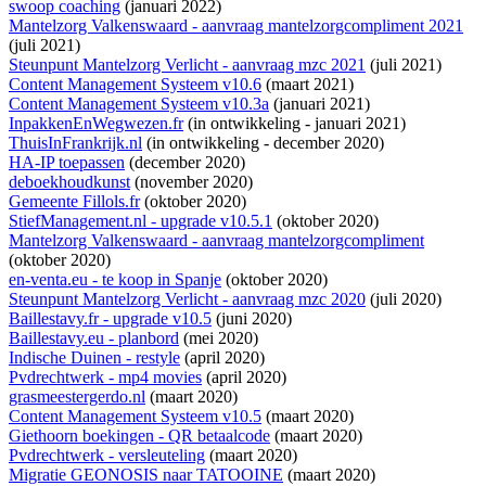
swoop coaching
(januari 2022)
Mantelzorg Valkenswaard - aanvraag mantelzorgcompliment 2021
(juli 2021)
Steunpunt Mantelzorg Verlicht - aanvraag mzc 2021
(juli 2021)
Content Management Systeem v10.6
(maart 2021)
Content Management Systeem v10.3a
(januari 2021)
InpakkenEnWegwezen.fr
(
in ontwikkeling
- januari 2021)
ThuisInFrankrijk.nl
(
in ontwikkeling
- december 2020)
HA-IP toepassen
(december 2020)
deboekhoudkunst
(november 2020)
Gemeente Fillols.fr
(oktober 2020)
StiefManagement.nl - upgrade v10.5.1
(oktober 2020)
Mantelzorg Valkenswaard - aanvraag mantelzorgcompliment
(oktober 2020)
en-venta.eu - te koop in Spanje
(oktober 2020)
Steunpunt Mantelzorg Verlicht - aanvraag mzc 2020
(juli 2020)
Baillestavy.fr - upgrade v10.5
(juni 2020)
Baillestavy.eu - planbord
(mei 2020)
Indische Duinen - restyle
(april 2020)
Pvdrechtwerk - mp4 movies
(april 2020)
grasmeestergerdo.nl
(maart 2020)
Content Management Systeem v10.5
(maart 2020)
Giethoorn boekingen - QR betaalcode
(maart 2020)
Pvdrechtwerk - versleuteling
(maart 2020)
Migratie GEONOSIS naar TATOOINE
(maart 2020)