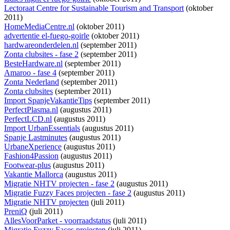
Lectoraat Centre for Sustainable Tourism and Transport
(oktober
2011)
HomeMediaCentre.nl
(oktober 2011)
advertentie el-fuego-goirle
(oktober 2011)
hardwareonderdelen.nl
(september 2011)
Zonta clubsites - fase 2
(september 2011)
BesteHardware.nl
(september 2011)
Amaroo - fase 4
(september 2011)
Zonta Nederland
(september 2011)
Zonta clubsites
(september 2011)
Import SpanjeVakantieTips
(september 2011)
PerfectPlasma.nl
(augustus 2011)
PerfectLCD.nl
(augustus 2011)
Import UrbanEssentials
(augustus 2011)
Spanje Lastminutes
(augustus 2011)
UrbaneXperience
(augustus 2011)
Fashion4Passion
(augustus 2011)
Footwear-plus
(augustus 2011)
Vakantie Mallorca
(augustus 2011)
Migratie NHTV projecten - fase 2
(augustus 2011)
Migratie Fuzzy Faces projecten - fase 2
(augustus 2011)
Migratie NHTV projecten
(juli 2011)
PreniQ
(juli 2011)
AllesVoorParket - voorraadstatus
(juli 2011)
Migratie Fuzzy Faces projecten
(juli 2011)