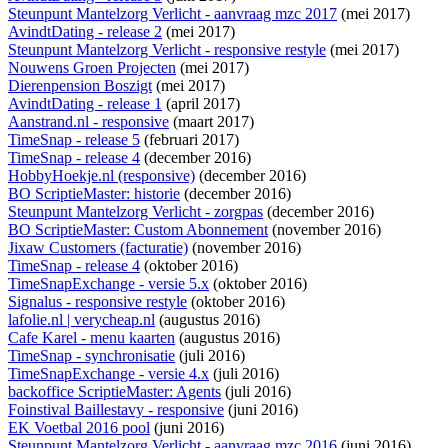
Steunpunt Mantelzorg Verlicht - aanvraag mzc 2017
(mei 2017)
AvindtDating - release 2
(mei 2017)
Steunpunt Mantelzorg Verlicht - responsive restyle
(mei 2017)
Nouwens Groen Projecten
(mei 2017)
Dierenpension Boszigt
(mei 2017)
AvindtDating - release 1
(april 2017)
Aanstrand.nl - responsive
(maart 2017)
TimeSnap - release 5
(februari 2017)
TimeSnap - release 4
(december 2016)
HobbyHoekje.nl (responsive)
(december 2016)
BO ScriptieMaster: historie
(december 2016)
Steunpunt Mantelzorg Verlicht - zorgpas
(december 2016)
BO ScriptieMaster: Custom Abonnement
(november 2016)
Jixaw Customers (facturatie)
(november 2016)
TimeSnap - release 4
(oktober 2016)
TimeSnapExchange - versie 5.x
(oktober 2016)
Signalus - responsive restyle
(oktober 2016)
lafolie.nl | verycheap.nl
(augustus 2016)
Cafe Karel - menu kaarten
(augustus 2016)
TimeSnap - synchronisatie
(juli 2016)
TimeSnapExchange - versie 4.x
(juli 2016)
backoffice ScriptieMaster: Agents
(juli 2016)
Foinstival Baillestavy - responsive
(juni 2016)
EK Voetbal 2016 pool
(juni 2016)
Steunpunt Mantelzorg Verlicht - aanvraag mzc 2016
(juni 2016)