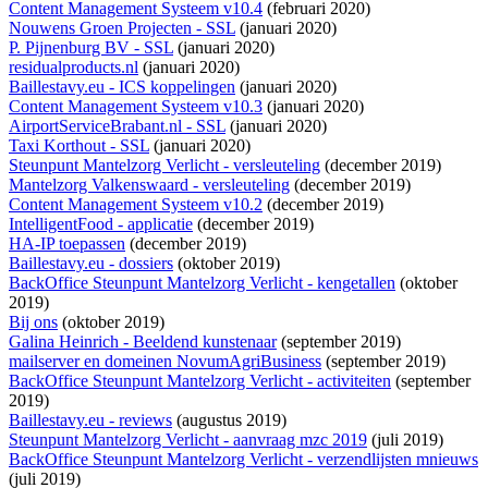
Content Management Systeem v10.4
(februari 2020)
Nouwens Groen Projecten - SSL
(januari 2020)
P. Pijnenburg BV - SSL
(januari 2020)
residualproducts.nl
(januari 2020)
Baillestavy.eu - ICS koppelingen
(januari 2020)
Content Management Systeem v10.3
(januari 2020)
AirportServiceBrabant.nl - SSL
(januari 2020)
Taxi Korthout - SSL
(januari 2020)
Steunpunt Mantelzorg Verlicht - versleuteling
(december 2019)
Mantelzorg Valkenswaard - versleuteling
(december 2019)
Content Management Systeem v10.2
(december 2019)
IntelligentFood - applicatie
(december 2019)
HA-IP toepassen
(december 2019)
Baillestavy.eu - dossiers
(oktober 2019)
BackOffice Steunpunt Mantelzorg Verlicht - kengetallen
(oktober
2019)
Bij ons
(oktober 2019)
Galina Heinrich - Beeldend kunstenaar
(september 2019)
mailserver en domeinen NovumAgriBusiness
(september 2019)
BackOffice Steunpunt Mantelzorg Verlicht - activiteiten
(september
2019)
Baillestavy.eu - reviews
(augustus 2019)
Steunpunt Mantelzorg Verlicht - aanvraag mzc 2019
(juli 2019)
BackOffice Steunpunt Mantelzorg Verlicht - verzendlijsten mnieuws
(juli 2019)