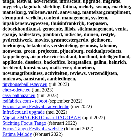
tango,
festival,
advertentie,
infrascout,
upgrade,
migratie,
mygeeto,
dagobah,
stichting,
fatima,
melody,
swoop,
coaching,
mantelzorg,
valkenswaard,
aanvraag,
mantelzorgcompliment,
steunpunt,
verlicht,
content,
management,
systeem,
inpakkenenwegwezen,
thuisinfrankrijk,
toepassen,
deboekhoudkunst,
gemeente,
fillols,
stiefmanagement,
venta,
spanje,
baillestavy,
planbord,
indische,
duinen,
restyle,
pvdrechtwerk,
movies,
grasmeestergerdo,
giethoorn,
boekingen,
betaalcode,
versleuteling,
geonosis,
tatooine,
nouwens,
groen,
projecten,
pijnenburg,
residualproducts,
koppelingen,
airportservicebrabant,
korthout,
intelligentfood,
applicatie,
dossiers,
backoffice,
kengetallen,
galina,
heinrich,
beeldend,
kunstenaar,
mailserver,
domeinen,
novumagribusiness,
activiteiten,
reviews,
verzendlijsten,
mnieuws,
aanstrand,
aanbiedingen,
tinyhousebaillestavy.eu
(juli 2023)
chez-odette.eu
(juni 2023)
casa-balthazar.eu
(juni 2023)
rsdfabrics.com - reboot
(september 2022)
Focus Tango Festival - advertentie
(mei 2022)
InfraScout.nl upgrade
(mei 2022)
Migratie MYGEETO naar DAGOBAH
(april 2022)
Stichting Focus Tango
(februari 2022)
Focus Tango Festival - website
(februari 2022)
Fatima Melody
(februari 2022)