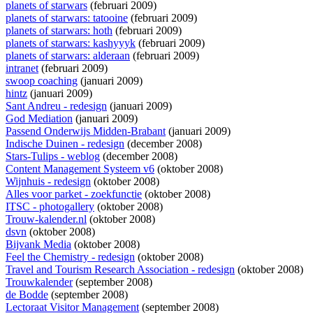
planets of starwars
(februari 2009)
planets of starwars: tatooine
(februari 2009)
planets of starwars: hoth
(februari 2009)
planets of starwars: kashyyyk
(februari 2009)
planets of starwars: alderaan
(februari 2009)
intranet
(februari 2009)
swoop coaching
(januari 2009)
hintz
(januari 2009)
Sant Andreu - redesign
(januari 2009)
God Mediation
(januari 2009)
Passend Onderwijs Midden-Brabant
(januari 2009)
Indische Duinen - redesign
(december 2008)
Stars-Tulips - weblog
(december 2008)
Content Management Systeem v6
(oktober 2008)
Wijnhuis - redesign
(oktober 2008)
Alles voor parket - zoekfunctie
(oktober 2008)
ITSC - photogallery
(oktober 2008)
Trouw-kalender.nl
(oktober 2008)
dsvn
(oktober 2008)
Bijvank Media
(oktober 2008)
Feel the Chemistry - redesign
(oktober 2008)
Travel and Tourism Research Association - redesign
(oktober 2008)
Trouwkalender
(september 2008)
de Bodde
(september 2008)
Lectoraat Visitor Management
(september 2008)