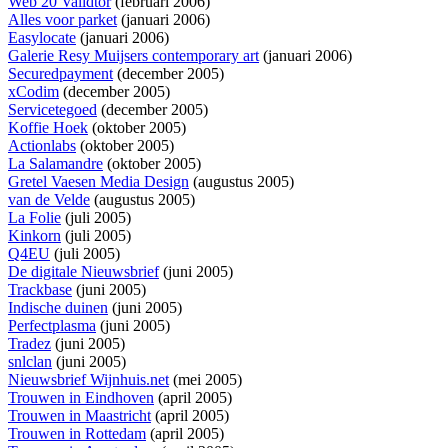
Web 20 Validtor
(februari 2006)
Alles voor parket
(januari 2006)
Easylocate
(januari 2006)
Galerie Resy Muijsers contemporary art
(januari 2006)
Securedpayment
(december 2005)
xCodim
(december 2005)
Servicetegoed
(december 2005)
Koffie Hoek
(oktober 2005)
Actionlabs
(oktober 2005)
La Salamandre
(oktober 2005)
Gretel Vaesen Media Design
(augustus 2005)
van de Velde
(augustus 2005)
La Folie
(juli 2005)
Kinkorn
(juli 2005)
Q4EU
(juli 2005)
De digitale Nieuwsbrief
(juni 2005)
Trackbase
(juni 2005)
Indische duinen
(juni 2005)
Perfectplasma
(juni 2005)
Tradez
(juni 2005)
snlclan
(juni 2005)
Nieuwsbrief Wijnhuis.net
(mei 2005)
Trouwen in Eindhoven
(april 2005)
Trouwen in Maastricht
(april 2005)
Trouwen in Rottedam
(april 2005)