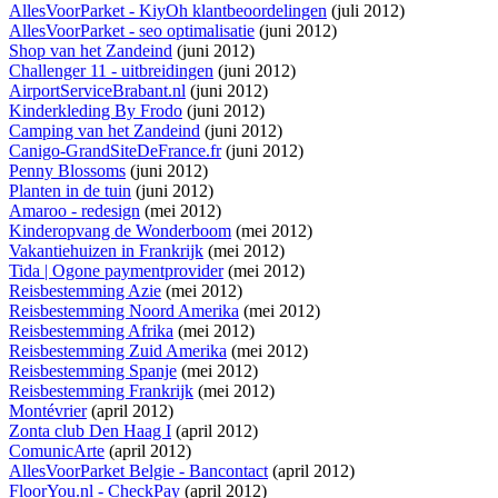
AllesVoorParket - KiyOh klantbeoordelingen
(juli 2012)
AllesVoorParket - seo optimalisatie
(juni 2012)
Shop van het Zandeind
(juni 2012)
Challenger 11 - uitbreidingen
(juni 2012)
AirportServiceBrabant.nl
(juni 2012)
Kinderkleding By Frodo
(juni 2012)
Camping van het Zandeind
(juni 2012)
Canigo-GrandSiteDeFrance.fr
(juni 2012)
Penny Blossoms
(juni 2012)
Planten in de tuin
(juni 2012)
Amaroo - redesign
(mei 2012)
Kinderopvang de Wonderboom
(mei 2012)
Vakantiehuizen in Frankrijk
(mei 2012)
Tida | Ogone paymentprovider
(mei 2012)
Reisbestemming Azie
(mei 2012)
Reisbestemming Noord Amerika
(mei 2012)
Reisbestemming Afrika
(mei 2012)
Reisbestemming Zuid Amerika
(mei 2012)
Reisbestemming Spanje
(mei 2012)
Reisbestemming Frankrijk
(mei 2012)
Montévrier
(april 2012)
Zonta club Den Haag I
(april 2012)
ComunicArte
(april 2012)
AllesVoorParket Belgie - Bancontact
(april 2012)
FloorYou.nl - CheckPay
(april 2012)