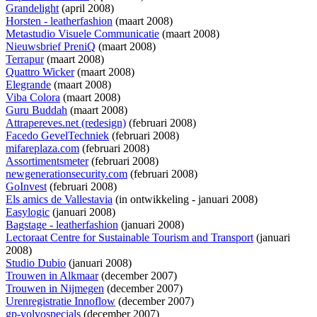
Grandelight
(april 2008)
Horsten - leatherfashion
(maart 2008)
Metastudio Visuele Communicatie
(maart 2008)
Nieuwsbrief PreniQ
(maart 2008)
Terrapur
(maart 2008)
Quattro Wicker
(maart 2008)
Elegrande
(maart 2008)
Viba Colora
(maart 2008)
Guru Buddah
(maart 2008)
Attrapereves.net (redesign)
(februari 2008)
Facedo GevelTechniek
(februari 2008)
mifareplaza.com
(februari 2008)
Assortimentsmeter
(februari 2008)
newgenerationsecurity.com
(februari 2008)
GoInvest
(februari 2008)
Els amics de Vallestavia
(
in ontwikkeling
- januari 2008)
Easylogic
(januari 2008)
Bagstage - leatherfashion
(januari 2008)
Lectoraat Centre for Sustainable Tourism and Transport
(januari
2008)
Studio Dubio
(januari 2008)
Trouwen in Alkmaar
(december 2007)
Trouwen in Nijmegen
(december 2007)
Urenregistratie Innoflow
(december 2007)
gp-volvospecials
(december 2007)