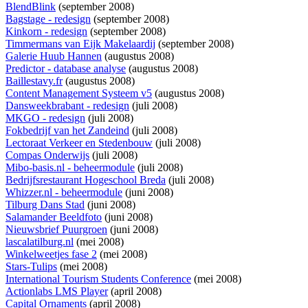
BlendBlink
(september 2008)
Bagstage - redesign
(september 2008)
Kinkorn - redesign
(september 2008)
Timmermans van Eijk Makelaardij
(september 2008)
Galerie Huub Hannen
(augustus 2008)
Predictor - database analyse
(augustus 2008)
Baillestavy.fr
(augustus 2008)
Content Management Systeem v5
(augustus 2008)
Dansweekbrabant - redesign
(juli 2008)
MKGO - redesign
(juli 2008)
Fokbedrijf van het Zandeind
(juli 2008)
Lectoraat Verkeer en Stedenbouw
(juli 2008)
Compas Onderwijs
(juli 2008)
Mibo-basis.nl - beheermodule
(juli 2008)
Bedrijfsrestaurant Hogeschool Breda
(juli 2008)
Whizzer.nl - beheermodule
(juni 2008)
Tilburg Dans Stad
(juni 2008)
Salamander Beeldfoto
(juni 2008)
Nieuwsbrief Puurgroen
(juni 2008)
lascalatilburg.nl
(mei 2008)
Winkelweetjes fase 2
(mei 2008)
Stars-Tulips
(mei 2008)
International Tourism Students Conference
(mei 2008)
Actionlabs LMS Player
(april 2008)
Capital Ornaments
(april 2008)