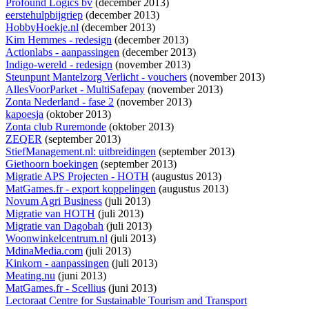
Profound Logics bv
(december 2013)
eerstehulpbijgriep
(december 2013)
HobbyHoekje.nl
(december 2013)
Kim Hemmes - redesign
(december 2013)
Actionlabs - aanpassingen
(december 2013)
Indigo-wereld - redesign
(november 2013)
Steunpunt Mantelzorg Verlicht - vouchers
(november 2013)
AllesVoorParket - MultiSafepay
(november 2013)
Zonta Nederland - fase 2
(november 2013)
kapoesja
(oktober 2013)
Zonta club Ruremonde
(oktober 2013)
ZEQER
(september 2013)
StiefManagement.nl: uitbreidingen
(september 2013)
Giethoorn boekingen
(september 2013)
Migratie APS Projecten - HOTH
(augustus 2013)
MatGames.fr - export koppelingen
(augustus 2013)
Novum Agri Business
(juli 2013)
Migratie van HOTH
(juli 2013)
Migratie van Dagobah
(juli 2013)
Woonwinkelcentrum.nl
(juli 2013)
MdinaMedia.com
(juli 2013)
Kinkorn - aanpassingen
(juli 2013)
Meating.nu
(juni 2013)
MatGames.fr - Scellius
(juni 2013)
Lectoraat Centre for Sustainable Tourism and Transport