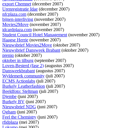
export Chemnet
(december 2007)
Urenregistratie Idae
(december 2007)
nfcplaza.com
(december 2007)
bijnen-interliving
(november 2007)
Movies2Move
(november 2007)
idcardplaza.com
(november 2007)
Student Council Hotel Management
(november 2007)
Haagse Herrie
(november 2007)
Nieuwsbrief Movies2Move
(oktober 2007)
Nieuwsbrief Dansweek Brabant
(oktober 2007)
preniq
(oktober 2007)
oktober in tilburg
(september 2007)
Loven-Besterd (fase 2)
(augustus 2007)
Dansweekbrabant
(augustus 2007)
Wyldemerk community
(juli 2007)
ECMS Actionlabs
(juli 2007)
Burkely Leatherfashion
(juli 2007)
Beeldfoto: Steltman
(juli 2007)
Djembe
(juni 2007)
Burkely BV
(juni 2007)
Nieuwsbrief NDG
(juni 2007)
Ogham
(juni 2007)
Feel the Chemistry
(juni 2007)
rfidplaza
(mei 2007)
Lokomo
(mei 2007)