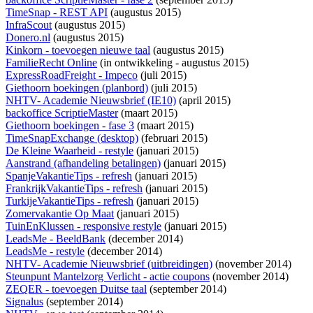
TimeSnap - REST API
(augustus 2015)
InfraScout
(augustus 2015)
Donero.nl
(augustus 2015)
Kinkorn - toevoegen nieuwe taal
(augustus 2015)
FamilieRecht Online
(
in ontwikkeling
- augustus 2015)
ExpressRoadFreight - Impeco
(juli 2015)
Giethoorn boekingen (planbord)
(juli 2015)
NHTV- Academie Nieuwsbrief (IE10)
(april 2015)
backoffice ScriptieMaster
(maart 2015)
Giethoorn boekingen - fase 3
(maart 2015)
TimeSnapExchange (desktop)
(februari 2015)
De Kleine Waarheid - restyle
(januari 2015)
Aanstrand (afhandeling betalingen)
(januari 2015)
SpanjeVakantieTips - refresh
(januari 2015)
FrankrijkVakantieTips - refresh
(januari 2015)
TurkijeVakantieTips - refresh
(januari 2015)
Zomervakantie Op Maat
(januari 2015)
TuinEnKlussen - responsive restyle
(januari 2015)
LeadsMe - BeeldBank
(december 2014)
LeadsMe - restyle
(december 2014)
NHTV- Academie Nieuwsbrief (uitbreidingen)
(november 2014)
Steunpunt Mantelzorg Verlicht - actie coupons
(november 2014)
ZEQER - toevoegen Duitse taal
(september 2014)
Signalus
(september 2014)