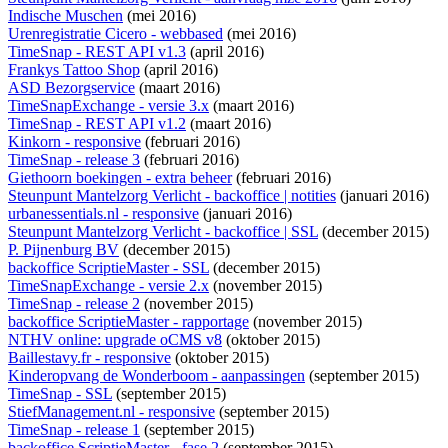
Indische Muschen
(mei 2016)
Urenregistratie Cicero - webbased
(mei 2016)
TimeSnap - REST API v1.3
(april 2016)
Frankys Tattoo Shop
(april 2016)
ASD Bezorgservice
(maart 2016)
TimeSnapExchange - versie 3.x
(maart 2016)
TimeSnap - REST API v1.2
(maart 2016)
Kinkorn - responsive
(februari 2016)
TimeSnap - release 3
(februari 2016)
Giethoorn boekingen - extra beheer
(februari 2016)
Steunpunt Mantelzorg Verlicht - backoffice | notities
(januari 2016)
urbanessentials.nl - responsive
(januari 2016)
Steunpunt Mantelzorg Verlicht - backoffice | SSL
(december 2015)
P. Pijnenburg BV
(december 2015)
backoffice ScriptieMaster - SSL
(december 2015)
TimeSnapExchange - versie 2.x
(november 2015)
TimeSnap - release 2
(november 2015)
backoffice ScriptieMaster - rapportage
(november 2015)
NTHV online: upgrade oCMS v8
(oktober 2015)
Baillestavy.fr - responsive
(oktober 2015)
Kinderopvang de Wonderboom - aanpassingen
(september 2015)
TimeSnap - SSL
(september 2015)
StiefManagement.nl - responsive
(september 2015)
TimeSnap - release 1
(september 2015)
backoffice ScriptieMaster - fase 2
(september 2015)