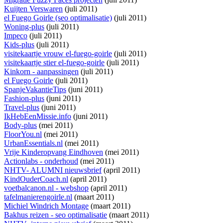
Kuijten Verswaren
(juli 2011)
el Fuego Goirle (seo optimalisatie)
(juli 2011)
Woning-plus
(juli 2011)
Impeco
(juli 2011)
Kids-plus
(juli 2011)
visitekaartje vrouw el-fuego-goirle
(juli 2011)
visitekaartje stier el-fuego-goirle
(juli 2011)
Kinkorn - aanpassingen
(juli 2011)
el Fuego Goirle
(juli 2011)
SpanjeVakantieTips
(juni 2011)
Fashion-plus
(juni 2011)
Travel-plus
(juni 2011)
IkHebEenMissie.info
(juni 2011)
Body-plus
(mei 2011)
FloorYou.nl
(mei 2011)
UrbanEssentials.nl
(mei 2011)
Vrije Kinderopvang Eindhoven
(mei 2011)
Actionlabs - onderhoud
(mei 2011)
NHTV- ALUMNI nieuwsbrief
(april 2011)
KindOuderCoach.nl
(april 2011)
voetbalcanon.nl - webshop
(april 2011)
tafelmanierengoirle.nl
(maart 2011)
Michiel Windrich Montage
(maart 2011)
Bakhus reizen - seo optimalisatie
(maart 2011)