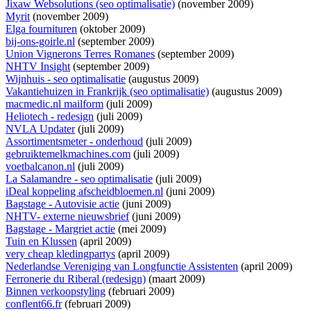
Jixaw Websolutions (seo optimalisatie)
(november 2009)
Myrit
(november 2009)
Elga fournituren
(oktober 2009)
bij-ons-goirle.nl
(september 2009)
Union Vignerons Terres Romanes
(september 2009)
NHTV Insight
(september 2009)
Wijnhuis - seo optimalisatie
(augustus 2009)
Vakantiehuizen in Frankrijk (seo optimalisatie)
(augustus 2009)
macmedic.nl mailform
(juli 2009)
Heliotech - redesign
(juli 2009)
NVLA Updater
(juli 2009)
Assortimentsmeter - onderhoud
(juli 2009)
gebruiktemelkmachines.com
(juli 2009)
voetbalcanon.nl
(juli 2009)
La Salamandre - seo optimalisatie
(juli 2009)
iDeal koppeling afscheidbloemen.nl
(juni 2009)
Bagstage - Autovisie actie
(juni 2009)
NHTV- externe nieuwsbrief
(juni 2009)
Bagstage - Margriet actie
(mei 2009)
Tuin en Klussen
(april 2009)
very cheap kledingpartys
(april 2009)
Nederlandse Vereniging van Longfunctie Assistenten
(april 2009)
Ferronerie du Riberal (redesign)
(maart 2009)
Binnen verkoopstyling
(februari 2009)
conflent66.fr
(februari 2009)