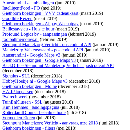
Aanstrand.nl - aanbiedingen
(juni 2019)
IntelligentFood - FO
(mei 2019)
Giethoorn boekingen - VVV cadeaukaart
(maart 2019)
Goodlife Reizen
(maart 2019)
Giethoorn boekingen - Alipay Wechatpay
(maart 2019)
Baillestavy.eu - Huis te huur
(maart 2019)
Profound Logics bv - aanpassingen
(februari 2019)
footballmemories.nl
(februari 2019)
Steunpunt Mantelzorg Verlicht - postcode.nl API
(januari 2019)
Mantelzorg Valkenswaard - postcode.nl API
(januari 2019)
Aanstrand.nl - Google Maps v3
(januari 2019)
Giethoorn boekingen - Google Maps v3
(januari 2019)
BackOffice Steunpunt Mantelzorg Verlicht - postcode.nl API
(december 2018)
Signalus - SLL
(december 2018)
HobbyHoekje.nl - Google Maps v3
(december 2018)
Giethoorn boekingen - Mollie
(december 2018)
HA-IP toepassen
(december 2018)
Pvdrechtwerk
(november 2018)
TuinEnKlussen - SSL
(augustus 2018)
Kim Hemmes - landingspagina
(juli 2018)
RotterdamIDtours - betaalmethode
(juli 2018)
Vermeulen Eieren
(juli 2018)
Steunpunt Mantelzorg Verlicht - aanvraag mzc 2018
(juni 2018)
Giethoorn boekingen - filters
(mei 2018)