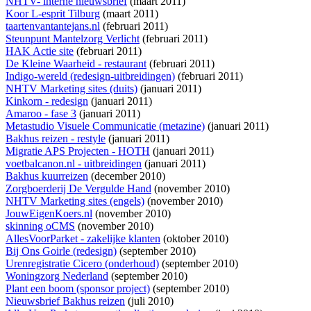
NHTV- interne nieuwsbrief
(maart 2011)
Koor L-esprit Tilburg
(maart 2011)
taartenvantantejans.nl
(februari 2011)
Steunpunt Mantelzorg Verlicht
(februari 2011)
HAK Actie site
(februari 2011)
De Kleine Waarheid - restaurant
(februari 2011)
Indigo-wereld (redesign-uitbreidingen)
(februari 2011)
NHTV Marketing sites (duits)
(januari 2011)
Kinkorn - redesign
(januari 2011)
Amaroo - fase 3
(januari 2011)
Metastudio Visuele Communicatie (metazine)
(januari 2011)
Bakhus reizen - restyle
(januari 2011)
Migratie APS Projecten - HOTH
(januari 2011)
voetbalcanon.nl - uitbreidingen
(januari 2011)
Bakhus kuurreizen
(december 2010)
Zorgboerderij De Vergulde Hand
(november 2010)
NHTV Marketing sites (engels)
(november 2010)
JouwEigenKoers.nl
(november 2010)
skinning oCMS
(november 2010)
AllesVoorParket - zakelijke klanten
(oktober 2010)
Bij Ons Goirle (redesign)
(september 2010)
Urenregistratie Cicero (onderhoud)
(september 2010)
Woningzorg Nederland
(september 2010)
Plant een boom (sponsor project)
(september 2010)
Nieuwsbrief Bakhus reizen
(juli 2010)