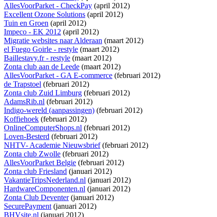
AllesVoorParket - CheckPay
(april 2012)
Excellent Ozone Solutions
(april 2012)
Tuin en Groen
(april 2012)
Impeco - EK 2012
(april 2012)
Migratie websites naar Alderaan
(maart 2012)
el Fuego Goirle - restyle
(maart 2012)
Baillestavy.fr - restyle
(maart 2012)
Zonta club aan de Leede
(maart 2012)
AllesVoorParket - GA E-commerce
(februari 2012)
de Trapstoel
(februari 2012)
Zonta club Zuid Limburg
(februari 2012)
AdamsRib.nl
(februari 2012)
Indigo-wereld (aanpassingen)
(februari 2012)
Koffiehoek
(februari 2012)
OnlineComputerShops.nl
(februari 2012)
Loven-Besterd
(februari 2012)
NHTV- Academie Nieuwsbrief
(februari 2012)
Zonta club Zwolle
(februari 2012)
AllesVoorParket Belgie
(februari 2012)
Zonta club Friesland
(januari 2012)
VakantieTripsNederland.nl
(januari 2012)
HardwareComponenten.nl
(januari 2012)
Zonta Club Deventer
(januari 2012)
SecurePayment
(januari 2012)
BHVsite.nl
(januari 2012)