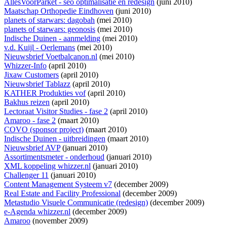
AllesVoorParket - seo optimalisatie en redesign
(juni 2010)
Maatschap Orthopedie Eindhoven
(juni 2010)
planets of starwars: dagobah
(mei 2010)
planets of starwars: geonosis
(mei 2010)
Indische Duinen - aanmelding
(mei 2010)
v.d. Kuijl - Oerlemans
(mei 2010)
Nieuwsbrief Voetbalcanon.nl
(mei 2010)
Whizzer-Info
(april 2010)
Jixaw Customers
(april 2010)
Nieuwsbrief Tablazz
(april 2010)
KATHER Produkties vof
(april 2010)
Bakhus reizen
(april 2010)
Lectoraat Visitor Studies - fase 2
(april 2010)
Amaroo - fase 2
(maart 2010)
COVO (sponsor project)
(maart 2010)
Indische Duinen - uitbreidingen
(maart 2010)
Nieuwsbrief AVP
(januari 2010)
Assortimentsmeter - onderhoud
(januari 2010)
XML koppeling whizzer.nl
(januari 2010)
Challenger 11
(januari 2010)
Content Management Systeem v7
(december 2009)
Real Estate and Facility Professional
(december 2009)
Metastudio Visuele Communicatie (redesign)
(december 2009)
e-Agenda whizzer.nl
(december 2009)
Amaroo
(november 2009)