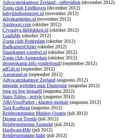
Advocatenkantoor Zeeland - uitbreiding
(december 2012)
Zonta club Eindhoven
(december 2012)
babykledingmeisje.nl
(november 2012)
skivakantietips.nl
(november 2012)
Agripoort.com
(oktober 2012)
Crystalyx-likblokken.nl
(oktober 2012)
LeadsMe
(oktober 2012)
Zonta club Rotterdam
(oktober 2012)
BadkamersOutlet
(oktober 2012)
Slaapkamer-comfort.nl
(oktober 2012)
Zonta club Amsterdam
(oktober 2012)
dennenkamp.info (onderhoud)
(september 2012)
adGift.nl
(september 2012)
Aanstrand.nl
(september 2012)
Advocatenkantoor Zeeland
(augustus 2012)
migratie websites naar Dantooine
(augustus 2012)
jong en hoe begaafd
(augustus 2012)
Stars-Tulips - restyle
(augustus 2012)
AllesVoorParket - klanten module
(augustus 2012)
Taxi Korthout
(augustus 2012)
Reisbestemming Midden Oosten
(juli 2012)
Design en Trends
(juli 2012)
Reisbestemming Australie
(juli 2012)
Hardware4Me
(juli 2012)
Reisbestemming Italie
(juli 2012)