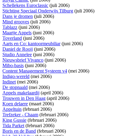
Schellekens Euroclassic
(juli 2006)
Stichting Speciaal Onderwijs Tilburg
(juli 2006)
Dans je dromen
(juli 2006)
Mind grooves
(juli 2006)
Tablazz
(juni 2006)
Maartje Appels
(juni 2006)
Toverland
(juni 2006)
Aarts en Co: kantoormeubiliar
(juni 2006)
Daniel de Rooij
(juni 2006)
Studio Annelee
(juni 2006)
Nieuwsbrief Vivanco
(juni 2006)
Mibo-basis
(juni 2006)
Content Management Systeem v4
(mei 2006)
Indigo-wereld
(mei 2006)
Indinet
(mei 2006)
De stopnaald
(mei 2006)
Appels makelaardij
(april 2006)
Trouwen in Den Haag
(april 2006)
Koen delaere
(maart 2006)
Appeltuin
(februari 2006)
Trefzeker - Chaam
(februari 2006)
King Gussie
(februari 2006)
Tida Parket
(februari 2006)
Boris en de Band
(februari 2006)