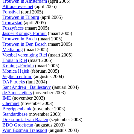
Trouwen in Amsterdam
(april 2005)
Attrapereves.net
(april 2005)
Fonstival
(april 2005)
Trouwen in Tilburg
(april 2005)
Trouwstad
(april 2005)
Fuzzyfaces
(maart 2005)
Jasper Konings-Fortuin
(maart 2005)
Trouwen in Breda
(maart 2005)
Trouwen in Den Bosch
(maart 2005)
Medialoog
(maart 2005)
Voetbal vereniging Riel
(maart 2005)
Thuis in Riel
(maart 2005)
Konings-Fortuin
(maart 2005)
Monica Hajek
(februari 2005)
Veghel-centrum
(augustus 2004)
DAF trucks
(juni 2004)
Sant Andreu - Baillestavy
(januari 2004)
de 3 musketiers
(november 2003)
IME
(november 2003)
Chemnet
(november 2003)
Begrippenbank
(november 2003)
Standardbase
(november 2003)
Dressuurstal van Baalen
(september 2003)
BDO Groeiscan
(augustus 2003)
Wim Bosman Transport
(augustus 2003)