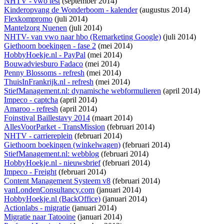
NHTV - vwo test
(september 2014)
Kinderopvang de Wonderboom - kalender
(augustus 2014)
Flexkompromo
(juli 2014)
Mantelzorg Nuenen
(juli 2014)
NHTV- van vwo naar hbo (Remarketing Google)
(juli 2014)
Giethoorn boekingen - fase 2
(mei 2014)
HobbyHoekje.nl - PayPal
(mei 2014)
Bouwadviesburo Fadaco
(mei 2014)
Penny Blossoms - refresh
(mei 2014)
ThuisInFrankrijk.nl - refresh
(mei 2014)
StiefManagement.nl: dynamische webformulieren
(april 2014)
Impeco - captcha
(april 2014)
Amaroo - refresh
(april 2014)
Foinstival Baillestavy 2014
(maart 2014)
AllesVoorParket - TransMission
(februari 2014)
NHTV - carriereplein
(februari 2014)
Giethoorn boekingen (winkelwagen)
(februari 2014)
StiefManagement.nl: webblog
(februari 2014)
HobbyHoekje.nl - nieuwsbrief
(februari 2014)
Impeco - Freight
(februari 2014)
Content Management Systeem v8
(februari 2014)
vanLondenConsultancy.com
(januari 2014)
HobbyHoekje.nl (BackOffice)
(januari 2014)
Actionlabs - migratie
(januari 2014)
Migratie naar Tatooine
(januari 2014)