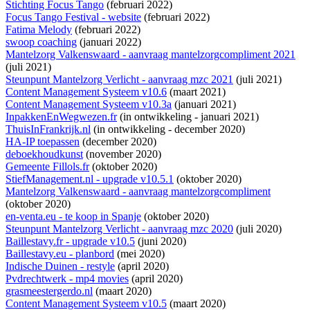
Stichting Focus Tango
(februari 2022)
Focus Tango Festival - website
(februari 2022)
Fatima Melody
(februari 2022)
swoop coaching
(januari 2022)
Mantelzorg Valkenswaard - aanvraag mantelzorgcompliment 2021
(juli 2021)
Steunpunt Mantelzorg Verlicht - aanvraag mzc 2021
(juli 2021)
Content Management Systeem v10.6
(maart 2021)
Content Management Systeem v10.3a
(januari 2021)
InpakkenEnWegwezen.fr
(
in ontwikkeling
- januari 2021)
ThuisInFrankrijk.nl
(
in ontwikkeling
- december 2020)
HA-IP toepassen
(december 2020)
deboekhoudkunst
(november 2020)
Gemeente Fillols.fr
(oktober 2020)
StiefManagement.nl - upgrade v10.5.1
(oktober 2020)
Mantelzorg Valkenswaard - aanvraag mantelzorgcompliment
(oktober 2020)
en-venta.eu - te koop in Spanje
(oktober 2020)
Steunpunt Mantelzorg Verlicht - aanvraag mzc 2020
(juli 2020)
Baillestavy.fr - upgrade v10.5
(juni 2020)
Baillestavy.eu - planbord
(mei 2020)
Indische Duinen - restyle
(april 2020)
Pvdrechtwerk - mp4 movies
(april 2020)
grasmeestergerdo.nl
(maart 2020)
Content Management Systeem v10.5
(maart 2020)