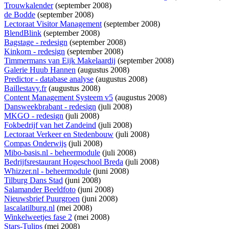
Trouwkalender
(september 2008)
de Bodde
(september 2008)
Lectoraat Visitor Management
(september 2008)
BlendBlink
(september 2008)
Bagstage - redesign
(september 2008)
Kinkorn - redesign
(september 2008)
Timmermans van Eijk Makelaardij
(september 2008)
Galerie Huub Hannen
(augustus 2008)
Predictor - database analyse
(augustus 2008)
Baillestavy.fr
(augustus 2008)
Content Management Systeem v5
(augustus 2008)
Dansweekbrabant - redesign
(juli 2008)
MKGO - redesign
(juli 2008)
Fokbedrijf van het Zandeind
(juli 2008)
Lectoraat Verkeer en Stedenbouw
(juli 2008)
Compas Onderwijs
(juli 2008)
Mibo-basis.nl - beheermodule
(juli 2008)
Bedrijfsrestaurant Hogeschool Breda
(juli 2008)
Whizzer.nl - beheermodule
(juni 2008)
Tilburg Dans Stad
(juni 2008)
Salamander Beeldfoto
(juni 2008)
Nieuwsbrief Puurgroen
(juni 2008)
lascalatilburg.nl
(mei 2008)
Winkelweetjes fase 2
(mei 2008)
Stars-Tulips
(mei 2008)