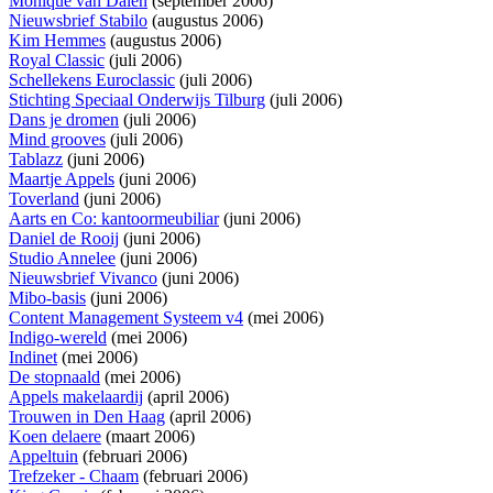
Monique van Dalen
(september 2006)
Nieuwsbrief Stabilo
(augustus 2006)
Kim Hemmes
(augustus 2006)
Royal Classic
(juli 2006)
Schellekens Euroclassic
(juli 2006)
Stichting Speciaal Onderwijs Tilburg
(juli 2006)
Dans je dromen
(juli 2006)
Mind grooves
(juli 2006)
Tablazz
(juni 2006)
Maartje Appels
(juni 2006)
Toverland
(juni 2006)
Aarts en Co: kantoormeubiliar
(juni 2006)
Daniel de Rooij
(juni 2006)
Studio Annelee
(juni 2006)
Nieuwsbrief Vivanco
(juni 2006)
Mibo-basis
(juni 2006)
Content Management Systeem v4
(mei 2006)
Indigo-wereld
(mei 2006)
Indinet
(mei 2006)
De stopnaald
(mei 2006)
Appels makelaardij
(april 2006)
Trouwen in Den Haag
(april 2006)
Koen delaere
(maart 2006)
Appeltuin
(februari 2006)
Trefzeker - Chaam
(februari 2006)