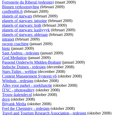
Ferronerie du Riberal (redesign)
(maart 2009)
Binnen verkoopstyling
(februari 2009)
conflent66.fr
(februari 2009)
planets of starwars
(februari 2009)
planets of starwars: tatooine
(februari 2009)
planets of starwars: hoth
(februari 2009)
planets of starwars: kashyyyk
(februari 2009)
planets of starwars: alderaan
(februari 2009)
intranet
(februari 2009)
swoop coaching
(januari 2009)
hintz
(januari 2009)
Sant Andreu - redesign
(januari 2009)
God Mediation
(januari 2009)
Passend Onderwijs Midden-Brabant
(januari 2009)
Indische Duinen - redesign
(december 2008)
Stars-Tulips - weblog
(december 2008)
Content Management Systeem v6
(oktober 2008)
Wijnhuis - redesign
(oktober 2008)
Alles voor parket - zoekfunctie
(oktober 2008)
ITSC - photogallery
(oktober 2008)
Trouw-kalender.nl
(oktober 2008)
dsvn
(oktober 2008)
Bijvank Media
(oktober 2008)
Feel the Chemistry - redesign
(oktober 2008)
Travel and Tourism Research Association - redesign
(oktober 2008)