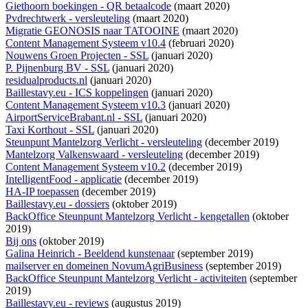
Giethoorn boekingen - QR betaalcode
(maart 2020)
Pvdrechtwerk - versleuteling
(maart 2020)
Migratie GEONOSIS naar TATOOINE
(maart 2020)
Content Management Systeem v10.4
(februari 2020)
Nouwens Groen Projecten - SSL
(januari 2020)
P. Pijnenburg BV - SSL
(januari 2020)
residualproducts.nl
(januari 2020)
Baillestavy.eu - ICS koppelingen
(januari 2020)
Content Management Systeem v10.3
(januari 2020)
AirportServiceBrabant.nl - SSL
(januari 2020)
Taxi Korthout - SSL
(januari 2020)
Steunpunt Mantelzorg Verlicht - versleuteling
(december 2019)
Mantelzorg Valkenswaard - versleuteling
(december 2019)
Content Management Systeem v10.2
(december 2019)
IntelligentFood - applicatie
(december 2019)
HA-IP toepassen
(december 2019)
Baillestavy.eu - dossiers
(oktober 2019)
BackOffice Steunpunt Mantelzorg Verlicht - kengetallen
(oktober
2019)
Bij ons
(oktober 2019)
Galina Heinrich - Beeldend kunstenaar
(september 2019)
mailserver en domeinen NovumAgriBusiness
(september 2019)
BackOffice Steunpunt Mantelzorg Verlicht - activiteiten
(september
2019)
Baillestavy.eu - reviews
(augustus 2019)