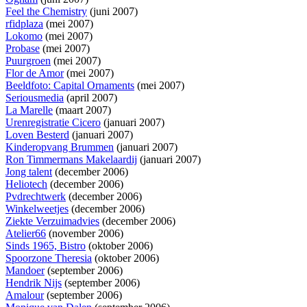
Feel the Chemistry
(juni 2007)
rfidplaza
(mei 2007)
Lokomo
(mei 2007)
Probase
(mei 2007)
Puurgroen
(mei 2007)
Flor de Amor
(mei 2007)
Beeldfoto: Capital Ornaments
(mei 2007)
Seriousmedia
(april 2007)
La Marelle
(maart 2007)
Urenregistratie Cicero
(januari 2007)
Loven Besterd
(januari 2007)
Kinderopvang Brummen
(januari 2007)
Ron Timmermans Makelaardij
(januari 2007)
Jong talent
(december 2006)
Heliotech
(december 2006)
Pvdrechtwerk
(december 2006)
Winkelweetjes
(december 2006)
Ziekte Verzuimadvies
(december 2006)
Atelier66
(november 2006)
Sinds 1965, Bistro
(oktober 2006)
Spoorzone Theresia
(oktober 2006)
Mandoer
(september 2006)
Hendrik Nijs
(september 2006)
Amalour
(september 2006)