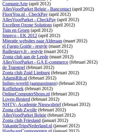
ComunicArte
(april 2012)
AllesVoorParket Belgie - Bancontact
(april 2012)
FloorYou.nl - CheckPay
(april 2012)
AllesVoorParket - CheckPay
(april 2012)
Excellent Ozone Solutions
(april 2012)
Tuin en Groen
(april 2012)
Impeco - EK 2012
(april 2012)
Migratie websites naar Alderaan
(maart 2012)
el Fuego Goirle - restyle
(maart 2012)
Baillestavy.fr - restyle
(maart 2012)
Zonta club aan de Leede
(maart 2012)
AllesVoorParket - GA E-commerce
(februari 2012)
de Trapstoel
(februari 2012)
Zonta club Zuid Limburg
(februari 2012)
AdamsRib.nl
(februari 2012)
Indigo-wereld (aanpassingen)
(februari 2012)
Koffiehoek
(februari 2012)
OnlineComputerShops.nl
(februari 2012)
Loven-Besterd
(februari 2012)
NHTV- Academie Nieuwsbrief
(februari 2012)
Zonta club Zwolle
(februari 2012)
AllesVoorParket Belgie
(februari 2012)
Zonta club Friesland
(januari 2012)
VakantieTripsNederland.nl
(januari 2012)
HardwareComponenten.nl
(januari 2012)