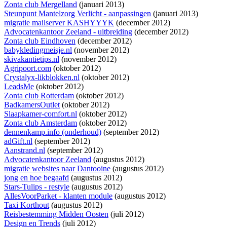
Zonta club Mergelland
(januari 2013)
Steunpunt Mantelzorg Verlicht - aanpassingen
(januari 2013)
migratie mailserver KASHYYYK
(december 2012)
Advocatenkantoor Zeeland - uitbreiding
(december 2012)
Zonta club Eindhoven
(december 2012)
babykledingmeisje.nl
(november 2012)
skivakantietips.nl
(november 2012)
Agripoort.com
(oktober 2012)
Crystalyx-likblokken.nl
(oktober 2012)
LeadsMe
(oktober 2012)
Zonta club Rotterdam
(oktober 2012)
BadkamersOutlet
(oktober 2012)
Slaapkamer-comfort.nl
(oktober 2012)
Zonta club Amsterdam
(oktober 2012)
dennenkamp.info (onderhoud)
(september 2012)
adGift.nl
(september 2012)
Aanstrand.nl
(september 2012)
Advocatenkantoor Zeeland
(augustus 2012)
migratie websites naar Dantooine
(augustus 2012)
jong en hoe begaafd
(augustus 2012)
Stars-Tulips - restyle
(augustus 2012)
AllesVoorParket - klanten module
(augustus 2012)
Taxi Korthout
(augustus 2012)
Reisbestemming Midden Oosten
(juli 2012)
Design en Trends
(juli 2012)