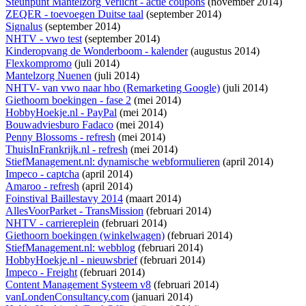
Steunpunt Mantelzorg Verlicht - actie coupons
(november 2014)
ZEQER - toevoegen Duitse taal
(september 2014)
Signalus
(september 2014)
NHTV - vwo test
(september 2014)
Kinderopvang de Wonderboom - kalender
(augustus 2014)
Flexkompromo
(juli 2014)
Mantelzorg Nuenen
(juli 2014)
NHTV- van vwo naar hbo (Remarketing Google)
(juli 2014)
Giethoorn boekingen - fase 2
(mei 2014)
HobbyHoekje.nl - PayPal
(mei 2014)
Bouwadviesburo Fadaco
(mei 2014)
Penny Blossoms - refresh
(mei 2014)
ThuisInFrankrijk.nl - refresh
(mei 2014)
StiefManagement.nl: dynamische webformulieren
(april 2014)
Impeco - captcha
(april 2014)
Amaroo - refresh
(april 2014)
Foinstival Baillestavy 2014
(maart 2014)
AllesVoorParket - TransMission
(februari 2014)
NHTV - carriereplein
(februari 2014)
Giethoorn boekingen (winkelwagen)
(februari 2014)
StiefManagement.nl: webblog
(februari 2014)
HobbyHoekje.nl - nieuwsbrief
(februari 2014)
Impeco - Freight
(februari 2014)
Content Management Systeem v8
(februari 2014)
vanLondenConsultancy.com
(januari 2014)