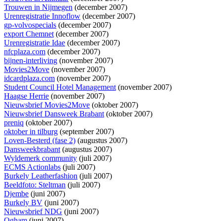
Trouwen in Nijmegen
(december 2007)
Urenregistratie Innoflow
(december 2007)
gp-volvospecials
(december 2007)
export Chemnet
(december 2007)
Urenregistratie Idae
(december 2007)
nfcplaza.com
(december 2007)
bijnen-interliving
(november 2007)
Movies2Move
(november 2007)
idcardplaza.com
(november 2007)
Student Council Hotel Management
(november 2007)
Haagse Herrie
(november 2007)
Nieuwsbrief Movies2Move
(oktober 2007)
Nieuwsbrief Dansweek Brabant
(oktober 2007)
preniq
(oktober 2007)
oktober in tilburg
(september 2007)
Loven-Besterd (fase 2)
(augustus 2007)
Dansweekbrabant
(augustus 2007)
Wyldemerk community
(juli 2007)
ECMS Actionlabs
(juli 2007)
Burkely Leatherfashion
(juli 2007)
Beeldfoto: Steltman
(juli 2007)
Djembe
(juni 2007)
Burkely BV
(juni 2007)
Nieuwsbrief NDG
(juni 2007)
Ogham
(juni 2007)