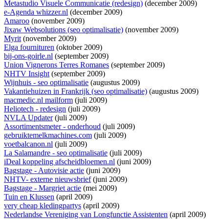
Metastudio Visuele Communicatie (redesign)
(december 2009)
e-Agenda whizzer.nl
(december 2009)
Amaroo
(november 2009)
Jixaw Websolutions (seo optimalisatie)
(november 2009)
Myrit
(november 2009)
Elga fournituren
(oktober 2009)
bij-ons-goirle.nl
(september 2009)
Union Vignerons Terres Romanes
(september 2009)
NHTV Insight
(september 2009)
Wijnhuis - seo optimalisatie
(augustus 2009)
Vakantiehuizen in Frankrijk (seo optimalisatie)
(augustus 2009)
macmedic.nl mailform
(juli 2009)
Heliotech - redesign
(juli 2009)
NVLA Updater
(juli 2009)
Assortimentsmeter - onderhoud
(juli 2009)
gebruiktemelkmachines.com
(juli 2009)
voetbalcanon.nl
(juli 2009)
La Salamandre - seo optimalisatie
(juli 2009)
iDeal koppeling afscheidbloemen.nl
(juni 2009)
Bagstage - Autovisie actie
(juni 2009)
NHTV- externe nieuwsbrief
(juni 2009)
Bagstage - Margriet actie
(mei 2009)
Tuin en Klussen
(april 2009)
very cheap kledingpartys
(april 2009)
Nederlandse Vereniging van Longfunctie Assistenten
(april 2009)