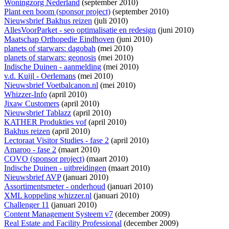
Woningzorg Nederland
(september 2010)
Plant een boom (sponsor project)
(september 2010)
Nieuwsbrief Bakhus reizen
(juli 2010)
AllesVoorParket - seo optimalisatie en redesign
(juni 2010)
Maatschap Orthopedie Eindhoven
(juni 2010)
planets of starwars: dagobah
(mei 2010)
planets of starwars: geonosis
(mei 2010)
Indische Duinen - aanmelding
(mei 2010)
v.d. Kuijl - Oerlemans
(mei 2010)
Nieuwsbrief Voetbalcanon.nl
(mei 2010)
Whizzer-Info
(april 2010)
Jixaw Customers
(april 2010)
Nieuwsbrief Tablazz
(april 2010)
KATHER Produkties vof
(april 2010)
Bakhus reizen
(april 2010)
Lectoraat Visitor Studies - fase 2
(april 2010)
Amaroo - fase 2
(maart 2010)
COVO (sponsor project)
(maart 2010)
Indische Duinen - uitbreidingen
(maart 2010)
Nieuwsbrief AVP
(januari 2010)
Assortimentsmeter - onderhoud
(januari 2010)
XML koppeling whizzer.nl
(januari 2010)
Challenger 11
(januari 2010)
Content Management Systeem v7
(december 2009)
Real Estate and Facility Professional
(december 2009)