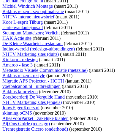
tafelmanierengoirle.nl
(maart 2011)
Michiel Windrich Montage
(maart 2011)
Bakhus reizen - seo optimalisatie
(maart 2011)
NHTV- interne nieuwsbrief
(maart 2011)
Koor L-esprit Tilburg
(maart 2011)
taartenvantantejans.nl
(februari 2011)
Steunpunt Mantelzorg Verlicht
(februari 2011)
HAK Actie site
(februari 2011)
De Kleine Waarheid - restaurant
(februari 2011)
Indigo-wereld (redesign-uitbreidingen)
(februari 2011)
NHTV Marketing sites (duits)
(januari 2011)
Kinkorn - redesign
(januari 2011)
Amaroo - fase 3
(januari 2011)
Metastudio Visuele Communicatie (metazine)
(januari 2011)
Bakhus reizen - restyle
(januari 2011)
Migratie APS Projecten - HOTH
(januari 2011)
voetbalcanon.nl - uitbreidingen
(januari 2011)
Bakhus kuurreizen
(december 2010)
Zorgboerderij De Vergulde Hand
(november 2010)
NHTV Marketing sites (engels)
(november 2010)
JouwEigenKoers.nl
(november 2010)
skinning oCMS
(november 2010)
AllesVoorParket - zakelijke klanten
(oktober 2010)
Bij Ons Goirle (redesign)
(september 2010)
Urenregistratie Cicero (onderhoud)
(september 2010)