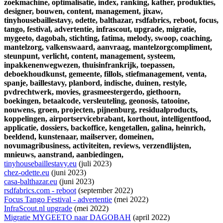
zoekmachine,
optimalisatie,
index,
ranking,
kather,
produkties,
designer,
bouwen,
content,
management,
jixaw,
tinyhousebaillestavy,
odette,
balthazar,
rsdfabrics,
reboot,
focus,
tango,
festival,
advertentie,
infrascout,
upgrade,
migratie,
mygeeto,
dagobah,
stichting,
fatima,
melody,
swoop,
coaching,
mantelzorg,
valkenswaard,
aanvraag,
mantelzorgcompliment,
steunpunt,
verlicht,
content,
management,
systeem,
inpakkenenwegwezen,
thuisinfrankrijk,
toepassen,
deboekhoudkunst,
gemeente,
fillols,
stiefmanagement,
venta,
spanje,
baillestavy,
planbord,
indische,
duinen,
restyle,
pvdrechtwerk,
movies,
grasmeestergerdo,
giethoorn,
boekingen,
betaalcode,
versleuteling,
geonosis,
tatooine,
nouwens,
groen,
projecten,
pijnenburg,
residualproducts,
koppelingen,
airportservicebrabant,
korthout,
intelligentfood,
applicatie,
dossiers,
backoffice,
kengetallen,
galina,
heinrich,
beeldend,
kunstenaar,
mailserver,
domeinen,
novumagribusiness,
activiteiten,
reviews,
verzendlijsten,
mnieuws,
aanstrand,
aanbiedingen,
tinyhousebaillestavy.eu
(juli 2023)
chez-odette.eu
(juni 2023)
casa-balthazar.eu
(juni 2023)
rsdfabrics.com - reboot
(september 2022)
Focus Tango Festival - advertentie
(mei 2022)
InfraScout.nl upgrade
(mei 2022)
Migratie MYGEETO naar DAGOBAH
(april 2022)