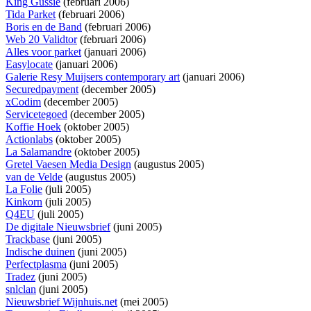
King Gussie
(februari 2006)
Tida Parket
(februari 2006)
Boris en de Band
(februari 2006)
Web 20 Validtor
(februari 2006)
Alles voor parket
(januari 2006)
Easylocate
(januari 2006)
Galerie Resy Muijsers contemporary art
(januari 2006)
Securedpayment
(december 2005)
xCodim
(december 2005)
Servicetegoed
(december 2005)
Koffie Hoek
(oktober 2005)
Actionlabs
(oktober 2005)
La Salamandre
(oktober 2005)
Gretel Vaesen Media Design
(augustus 2005)
van de Velde
(augustus 2005)
La Folie
(juli 2005)
Kinkorn
(juli 2005)
Q4EU
(juli 2005)
De digitale Nieuwsbrief
(juni 2005)
Trackbase
(juni 2005)
Indische duinen
(juni 2005)
Perfectplasma
(juni 2005)
Tradez
(juni 2005)
snlclan
(juni 2005)
Nieuwsbrief Wijnhuis.net
(mei 2005)