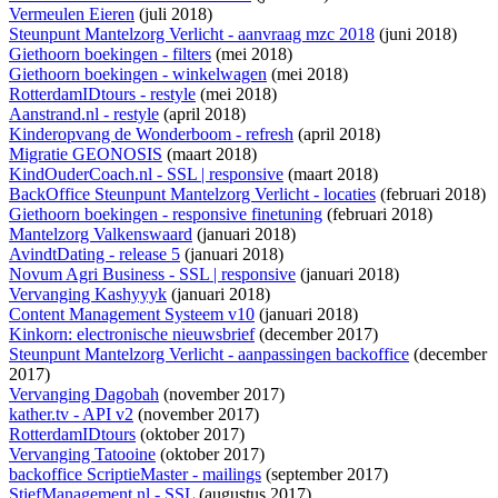
Vermeulen Eieren
(juli 2018)
Steunpunt Mantelzorg Verlicht - aanvraag mzc 2018
(juni 2018)
Giethoorn boekingen - filters
(mei 2018)
Giethoorn boekingen - winkelwagen
(mei 2018)
RotterdamIDtours - restyle
(mei 2018)
Aanstrand.nl - restyle
(april 2018)
Kinderopvang de Wonderboom - refresh
(april 2018)
Migratie GEONOSIS
(maart 2018)
KindOuderCoach.nl - SSL | responsive
(maart 2018)
BackOffice Steunpunt Mantelzorg Verlicht - locaties
(februari 2018)
Giethoorn boekingen - responsive finetuning
(februari 2018)
Mantelzorg Valkenswaard
(januari 2018)
AvindtDating - release 5
(januari 2018)
Novum Agri Business - SSL | responsive
(januari 2018)
Vervanging Kashyyyk
(januari 2018)
Content Management Systeem v10
(januari 2018)
Kinkorn: electronische nieuwsbrief
(december 2017)
Steunpunt Mantelzorg Verlicht - aanpassingen backoffice
(december
2017)
Vervanging Dagobah
(november 2017)
kather.tv - API v2
(november 2017)
RotterdamIDtours
(oktober 2017)
Vervanging Tatooine
(oktober 2017)
backoffice ScriptieMaster - mailings
(september 2017)
StiefManagement.nl - SSL
(augustus 2017)