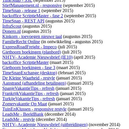
TimeSnap - SSL
(september 2015)
StiefManagement.nl - responsive
(september 2015)
TimeSnap - release 1
(september 2015)
backoffice ScriptieMaster - fase 2
(september 2015)
TimeSnap - REST API
(augustus 2015)
InfraScout
(augustus 2015)
Donero.nl
(augustus 2015)
Kinkorn - toevoegen nieuwe taal
(augustus 2015)
FamilieRecht Online
(
in ontwikkeling
- augustus 2015)
ExpressRoadFreight - Impeco
(juli 2015)
Giethoorn boekingen (planbord)
(juli 2015)
NHTV- Academie Nieuwsbrief (IE10)
(april 2015)
backoffice ScriptieMaster
(maart 2015)
Giethoorn boekingen - fase 3
(maart 2015)
TimeSnapExchange (desktop)
(februari 2015)
De Kleine Waarheid - restyle
(januari 2015)
Aanstrand (afhandeling betalingen)
(januari 2015)
SpanjeVakantieTips - refresh
(januari 2015)
FrankrijkVakantieTips - refresh
(januari 2015)
TurkijeVakantieTips - refresh
(januari 2015)
Zomervakantie Op Maat
(januari 2015)
TuinEnKlussen - responsive restyle
(januari 2015)
LeadsMe - BeeldBank
(december 2014)
LeadsMe - restyle
(december 2014)
NHTV- Academie Nieuwsbrief (uitbreidingen)
(november 2014)