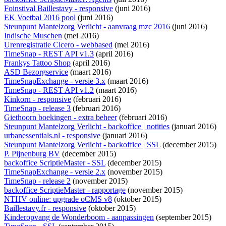
Foinstival Baillestavy - responsive
(juni 2016)
EK Voetbal 2016 pool
(juni 2016)
Steunpunt Mantelzorg Verlicht - aanvraag mzc 2016
(juni 2016)
Indische Muschen
(mei 2016)
Urenregistratie Cicero - webbased
(mei 2016)
TimeSnap - REST API v1.3
(april 2016)
Frankys Tattoo Shop
(april 2016)
ASD Bezorgservice
(maart 2016)
TimeSnapExchange - versie 3.x
(maart 2016)
TimeSnap - REST API v1.2
(maart 2016)
Kinkorn - responsive
(februari 2016)
TimeSnap - release 3
(februari 2016)
Giethoorn boekingen - extra beheer
(februari 2016)
Steunpunt Mantelzorg Verlicht - backoffice | notities
(januari 2016)
urbanessentials.nl - responsive
(januari 2016)
Steunpunt Mantelzorg Verlicht - backoffice | SSL
(december 2015)
P. Pijnenburg BV
(december 2015)
backoffice ScriptieMaster - SSL
(december 2015)
TimeSnapExchange - versie 2.x
(november 2015)
TimeSnap - release 2
(november 2015)
backoffice ScriptieMaster - rapportage
(november 2015)
NTHV online: upgrade oCMS v8
(oktober 2015)
Baillestavy.fr - responsive
(oktober 2015)
Kinderopvang de Wonderboom - aanpassingen
(september 2015)