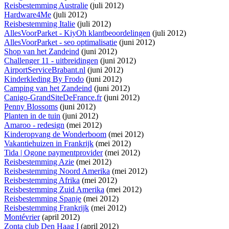
Reisbestemming Australie
(juli 2012)
Hardware4Me
(juli 2012)
Reisbestemming Italie
(juli 2012)
AllesVoorParket - KiyOh klantbeoordelingen
(juli 2012)
AllesVoorParket - seo optimalisatie
(juni 2012)
Shop van het Zandeind
(juni 2012)
Challenger 11 - uitbreidingen
(juni 2012)
AirportServiceBrabant.nl
(juni 2012)
Kinderkleding By Frodo
(juni 2012)
Camping van het Zandeind
(juni 2012)
Canigo-GrandSiteDeFrance.fr
(juni 2012)
Penny Blossoms
(juni 2012)
Planten in de tuin
(juni 2012)
Amaroo - redesign
(mei 2012)
Kinderopvang de Wonderboom
(mei 2012)
Vakantiehuizen in Frankrijk
(mei 2012)
Tida | Ogone paymentprovider
(mei 2012)
Reisbestemming Azie
(mei 2012)
Reisbestemming Noord Amerika
(mei 2012)
Reisbestemming Afrika
(mei 2012)
Reisbestemming Zuid Amerika
(mei 2012)
Reisbestemming Spanje
(mei 2012)
Reisbestemming Frankrijk
(mei 2012)
Montévrier
(april 2012)
Zonta club Den Haag I
(april 2012)