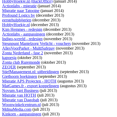
HobbyHoekje.nl (BackOffice)
(januari 2014)
Actionlabs - migratie
(januari 2014)
Migratie naar Tatooine
(januari 2014)
Profound Logics bv
(december 2013)
eerstehulpbijgriep
(december 2013)
HobbyHoekje.nl
(december 2013)
Kim Hemmes - redesign
(december 2013)
Actionlabs - aanpassingen
(december 2013)
Indigo-wereld - redesign
(november 2013)
Steunpunt Mantelzorg Verlicht - vouchers
(november 2013)
AllesVoorParket - MultiSafepay
(november 2013)
Zonta Nederland - fase 2
(november 2013)
kapoesja
(oktober 2013)
Zonta club Ruremonde
(oktober 2013)
ZEQER
(september 2013)
StiefManagement.nl: uitbreidingen
(september 2013)
Giethoorn boekingen
(september 2013)
Migratie APS Projecten - HOTH
(augustus 2013)
MatGames.fr - export koppelingen
(augustus 2013)
Novum Agri Business
(juli 2013)
Migratie van HOTH
(juli 2013)
Migratie van Dagobah
(juli 2013)
Woonwinkelcentrum.nl
(juli 2013)
MdinaMedia.com
(juli 2013)
Kinkorn - aanpassingen
(juli 2013)