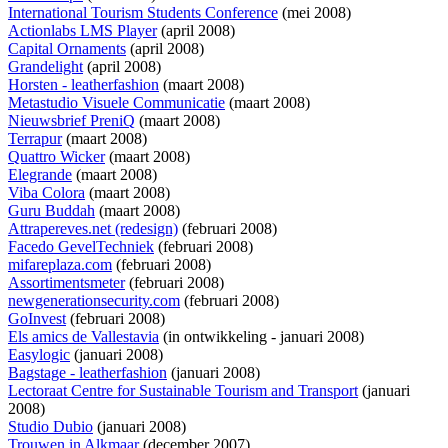
International Tourism Students Conference
(mei 2008)
Actionlabs LMS Player
(april 2008)
Capital Ornaments
(april 2008)
Grandelight
(april 2008)
Horsten - leatherfashion
(maart 2008)
Metastudio Visuele Communicatie
(maart 2008)
Nieuwsbrief PreniQ
(maart 2008)
Terrapur
(maart 2008)
Quattro Wicker
(maart 2008)
Elegrande
(maart 2008)
Viba Colora
(maart 2008)
Guru Buddah
(maart 2008)
Attrapereves.net (redesign)
(februari 2008)
Facedo GevelTechniek
(februari 2008)
mifareplaza.com
(februari 2008)
Assortimentsmeter
(februari 2008)
newgenerationsecurity.com
(februari 2008)
GoInvest
(februari 2008)
Els amics de Vallestavia
(
in ontwikkeling
- januari 2008)
Easylogic
(januari 2008)
Bagstage - leatherfashion
(januari 2008)
Lectoraat Centre for Sustainable Tourism and Transport
(januari
2008)
Studio Dubio
(januari 2008)
Trouwen in Alkmaar
(december 2007)