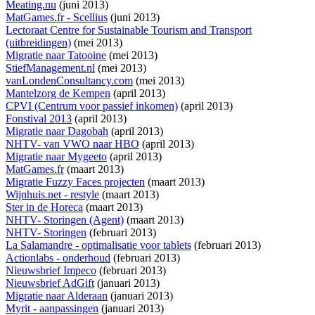
Meating.nu
(juni 2013)
MatGames.fr - Scellius
(juni 2013)
Lectoraat Centre for Sustainable Tourism and Transport
(uitbreidingen)
(mei 2013)
Migratie naar Tatooine
(mei 2013)
StiefManagement.nl
(mei 2013)
vanLondenConsultancy.com
(mei 2013)
Mantelzorg de Kempen
(april 2013)
CPVI (Centrum voor passief inkomen)
(april 2013)
Fonstival 2013
(april 2013)
Migratie naar Dagobah
(april 2013)
NHTV- van VWO naar HBO
(april 2013)
Migratie naar Mygeeto
(april 2013)
MatGames.fr
(maart 2013)
Migratie Fuzzy Faces projecten
(maart 2013)
Wijnhuis.net - restyle
(maart 2013)
Ster in de Horeca
(maart 2013)
NHTV- Storingen (Agent)
(maart 2013)
NHTV- Storingen
(februari 2013)
La Salamandre - optimalisatie voor tablets
(februari 2013)
Actionlabs - onderhoud
(februari 2013)
Nieuwsbrief Impeco
(februari 2013)
Nieuwsbrief AdGift
(januari 2013)
Migratie naar Alderaan
(januari 2013)
Myrit - aanpassingen
(januari 2013)