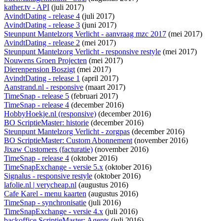
kather.tv - API
(juli 2017)
AvindtDating - release 4
(juli 2017)
AvindtDating - release 3
(juni 2017)
Steunpunt Mantelzorg Verlicht - aanvraag mzc 2017
(mei 2017)
AvindtDating - release 2
(mei 2017)
Steunpunt Mantelzorg Verlicht - responsive restyle
(mei 2017)
Nouwens Groen Projecten
(mei 2017)
Dierenpension Boszigt
(mei 2017)
AvindtDating - release 1
(april 2017)
Aanstrand.nl - responsive
(maart 2017)
TimeSnap - release 5
(februari 2017)
TimeSnap - release 4
(december 2016)
HobbyHoekje.nl (responsive)
(december 2016)
BO ScriptieMaster: historie
(december 2016)
Steunpunt Mantelzorg Verlicht - zorgpas
(december 2016)
BO ScriptieMaster: Custom Abonnement
(november 2016)
Jixaw Customers (facturatie)
(november 2016)
TimeSnap - release 4
(oktober 2016)
TimeSnapExchange - versie 5.x
(oktober 2016)
Signalus - responsive restyle
(oktober 2016)
lafolie.nl | verycheap.nl
(augustus 2016)
Cafe Karel - menu kaarten
(augustus 2016)
TimeSnap - synchronisatie
(juli 2016)
TimeSnapExchange - versie 4.x
(juli 2016)
backoffice ScriptieMaster: Agents
(juli 2016)