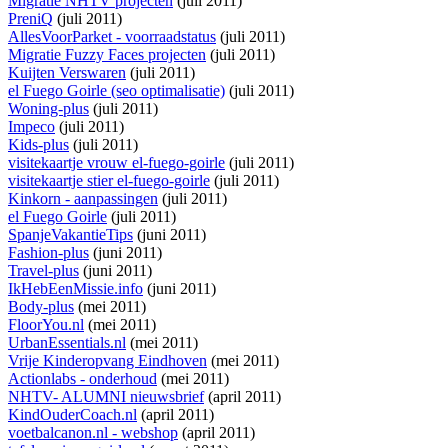
Migratie NHTV projecten
(juli 2011)
PreniQ
(juli 2011)
AllesVoorParket - voorraadstatus
(juli 2011)
Migratie Fuzzy Faces projecten
(juli 2011)
Kuijten Verswaren
(juli 2011)
el Fuego Goirle (seo optimalisatie)
(juli 2011)
Woning-plus
(juli 2011)
Impeco
(juli 2011)
Kids-plus
(juli 2011)
visitekaartje vrouw el-fuego-goirle
(juli 2011)
visitekaartje stier el-fuego-goirle
(juli 2011)
Kinkorn - aanpassingen
(juli 2011)
el Fuego Goirle
(juli 2011)
SpanjeVakantieTips
(juni 2011)
Fashion-plus
(juni 2011)
Travel-plus
(juni 2011)
IkHebEenMissie.info
(juni 2011)
Body-plus
(mei 2011)
FloorYou.nl
(mei 2011)
UrbanEssentials.nl
(mei 2011)
Vrije Kinderopvang Eindhoven
(mei 2011)
Actionlabs - onderhoud
(mei 2011)
NHTV- ALUMNI nieuwsbrief
(april 2011)
KindOuderCoach.nl
(april 2011)
voetbalcanon.nl - webshop
(april 2011)