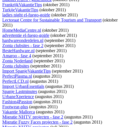
FrankrijkVakantieTips
(oktober 2011)
TurkijeVakantieTips
(oktober 2011)
ladies night el-fuego-goirle
(oktober 2011)
Lectoraat Centre for Sustainable Tourism and Transport
(oktober
2011)
HomeMediaCentre.nl
(oktober 2011)
advertentie el-fuego-goirle
(oktober 2011)
hardwareonderdelen.nl
(september 2011)
Zonta clubsites - fase 2
(september 2011)
BesteHardware.nl
(september 2011)
Amaroo - fase 4
(september 2011)
Zonta Nederland
(september 2011)
Zonta clubsites
(september 2011)
Import SpanjeVakantieTips
(september 2011)
PerfectPlasma.nl
(augustus 2011)
PerfectLCD.nl
(augustus 2011)
Import UrbanEssentials
(augustus 2011)
Spanje Lastminutes
(augustus 2011)
UrbaneXperience
(augustus 2011)
Fashion4Passion
(augustus 2011)
Footwear-plus
(augustus 2011)
Vakantie Mallorca
(augustus 2011)
Migratie NHTV projecten - fase 2
(augustus 2011)
Migratie Fuzzy Faces projecten - fase 2
(augustus 2011)