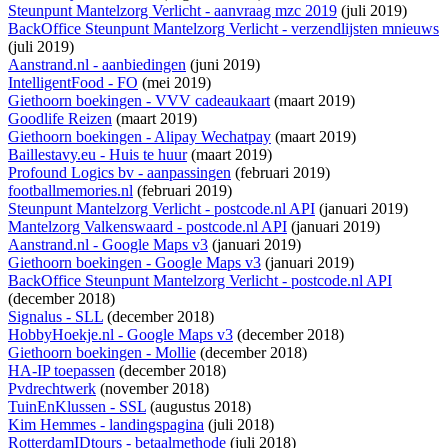
Steunpunt Mantelzorg Verlicht - aanvraag mzc 2019
(juli 2019)
BackOffice Steunpunt Mantelzorg Verlicht - verzendlijsten mnieuws
(juli 2019)
Aanstrand.nl - aanbiedingen
(juni 2019)
IntelligentFood - FO
(mei 2019)
Giethoorn boekingen - VVV cadeaukaart
(maart 2019)
Goodlife Reizen
(maart 2019)
Giethoorn boekingen - Alipay Wechatpay
(maart 2019)
Baillestavy.eu - Huis te huur
(maart 2019)
Profound Logics bv - aanpassingen
(februari 2019)
footballmemories.nl
(februari 2019)
Steunpunt Mantelzorg Verlicht - postcode.nl API
(januari 2019)
Mantelzorg Valkenswaard - postcode.nl API
(januari 2019)
Aanstrand.nl - Google Maps v3
(januari 2019)
Giethoorn boekingen - Google Maps v3
(januari 2019)
BackOffice Steunpunt Mantelzorg Verlicht - postcode.nl API
(december 2018)
Signalus - SLL
(december 2018)
HobbyHoekje.nl - Google Maps v3
(december 2018)
Giethoorn boekingen - Mollie
(december 2018)
HA-IP toepassen
(december 2018)
Pvdrechtwerk
(november 2018)
TuinEnKlussen - SSL
(augustus 2018)
Kim Hemmes - landingspagina
(juli 2018)
RotterdamIDtours - betaalmethode
(juli 2018)