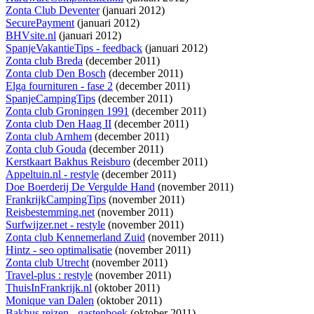
Zonta Club Deventer
(januari 2012)
SecurePayment
(januari 2012)
BHVsite.nl
(januari 2012)
SpanjeVakantieTips - feedback
(januari 2012)
Zonta club Breda
(december 2011)
Zonta club Den Bosch
(december 2011)
Elga fournituren - fase 2
(december 2011)
SpanjeCampingTips
(december 2011)
Zonta club Groningen 1991
(december 2011)
Zonta club Den Haag II
(december 2011)
Zonta club Arnhem
(december 2011)
Zonta club Gouda
(december 2011)
Kerstkaart Bakhus Reisburo
(december 2011)
Appeltuin.nl - restyle
(december 2011)
Doe Boerderij De Vergulde Hand
(november 2011)
FrankrijkCampingTips
(november 2011)
Reisbestemming.net
(november 2011)
Surfwijzer.net - restyle
(november 2011)
Zonta club Kennemerland Zuid
(november 2011)
Hintz - seo optimalisatie
(november 2011)
Zonta club Utrecht
(november 2011)
Travel-plus : restyle
(november 2011)
ThuisInFrankrijk.nl
(oktober 2011)
Monique van Dalen
(oktober 2011)
Bakhus reizen - gastenboek
(oktober 2011)