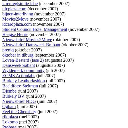
Urenregistratie Idae
(december 2007)
nfcplaza.com
(december 2007)
bijnen-interliving
(november 2007)
Movies2Move
(november 2007)
idcardplaza.com
(november 2007)
Student Council Hotel Management
(november 2007)
Haagse Herrie
(november 2007)
Nieuwsbrief Movies2Move
(oktober 2007)
Nieuwsbrief Dansweek Brabant
(oktober 2007)
preniq
(oktober 2007)
oktober in tilburg
(september 2007)
Loven-Besterd (fase 2)
(augustus 2007)
Dansweekbrabant
(augustus 2007)
Wyldemerk community
(juli 2007)
ECMS Actionlabs
(juli 2007)
Burkely Leatherfashion
(juli 2007)
Beeldfoto: Steltman
(juli 2007)
Djembe
(juni 2007)
Burkely BV
(juni 2007)
Nieuwsbrief NDG
(juni 2007)
Ogham
(juni 2007)
Feel the Chemistry
(juni 2007)
rfidplaza
(mei 2007)
Lokomo
(mei 2007)
Probase
(mei 2007)