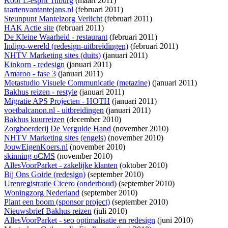
Koor L-esprit Tilburg
(maart 2011)
taartenvantantejans.nl
(februari 2011)
Steunpunt Mantelzorg Verlicht
(februari 2011)
HAK Actie site
(februari 2011)
De Kleine Waarheid - restaurant
(februari 2011)
Indigo-wereld (redesign-uitbreidingen)
(februari 2011)
NHTV Marketing sites (duits)
(januari 2011)
Kinkorn - redesign
(januari 2011)
Amaroo - fase 3
(januari 2011)
Metastudio Visuele Communicatie (metazine)
(januari 2011)
Bakhus reizen - restyle
(januari 2011)
Migratie APS Projecten - HOTH
(januari 2011)
voetbalcanon.nl - uitbreidingen
(januari 2011)
Bakhus kuurreizen
(december 2010)
Zorgboerderij De Vergulde Hand
(november 2010)
NHTV Marketing sites (engels)
(november 2010)
JouwEigenKoers.nl
(november 2010)
skinning oCMS
(november 2010)
AllesVoorParket - zakelijke klanten
(oktober 2010)
Bij Ons Goirle (redesign)
(september 2010)
Urenregistratie Cicero (onderhoud)
(september 2010)
Woningzorg Nederland
(september 2010)
Plant een boom (sponsor project)
(september 2010)
Nieuwsbrief Bakhus reizen
(juli 2010)
AllesVoorParket - seo optimalisatie en redesign
(juni 2010)