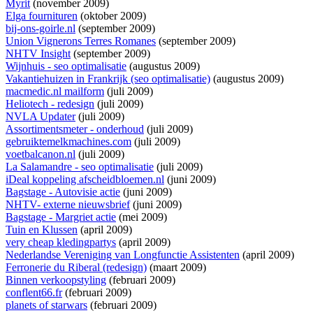
Myrit
(november 2009)
Elga fournituren
(oktober 2009)
bij-ons-goirle.nl
(september 2009)
Union Vignerons Terres Romanes
(september 2009)
NHTV Insight
(september 2009)
Wijnhuis - seo optimalisatie
(augustus 2009)
Vakantiehuizen in Frankrijk (seo optimalisatie)
(augustus 2009)
macmedic.nl mailform
(juli 2009)
Heliotech - redesign
(juli 2009)
NVLA Updater
(juli 2009)
Assortimentsmeter - onderhoud
(juli 2009)
gebruiktemelkmachines.com
(juli 2009)
voetbalcanon.nl
(juli 2009)
La Salamandre - seo optimalisatie
(juli 2009)
iDeal koppeling afscheidbloemen.nl
(juni 2009)
Bagstage - Autovisie actie
(juni 2009)
NHTV- externe nieuwsbrief
(juni 2009)
Bagstage - Margriet actie
(mei 2009)
Tuin en Klussen
(april 2009)
very cheap kledingpartys
(april 2009)
Nederlandse Vereniging van Longfunctie Assistenten
(april 2009)
Ferronerie du Riberal (redesign)
(maart 2009)
Binnen verkoopstyling
(februari 2009)
conflent66.fr
(februari 2009)
planets of starwars
(februari 2009)