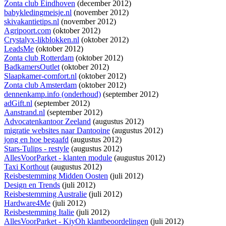
Zonta club Eindhoven
(december 2012)
babykledingmeisje.nl
(november 2012)
skivakantietips.nl
(november 2012)
Agripoort.com
(oktober 2012)
Crystalyx-likblokken.nl
(oktober 2012)
LeadsMe
(oktober 2012)
Zonta club Rotterdam
(oktober 2012)
BadkamersOutlet
(oktober 2012)
Slaapkamer-comfort.nl
(oktober 2012)
Zonta club Amsterdam
(oktober 2012)
dennenkamp.info (onderhoud)
(september 2012)
adGift.nl
(september 2012)
Aanstrand.nl
(september 2012)
Advocatenkantoor Zeeland
(augustus 2012)
migratie websites naar Dantooine
(augustus 2012)
jong en hoe begaafd
(augustus 2012)
Stars-Tulips - restyle
(augustus 2012)
AllesVoorParket - klanten module
(augustus 2012)
Taxi Korthout
(augustus 2012)
Reisbestemming Midden Oosten
(juli 2012)
Design en Trends
(juli 2012)
Reisbestemming Australie
(juli 2012)
Hardware4Me
(juli 2012)
Reisbestemming Italie
(juli 2012)
AllesVoorParket - KiyOh klantbeoordelingen
(juli 2012)