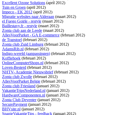
Excellent Ozone Solutions
(april 2012)
Tuin en Groen
(april 2012)
Impeco - EK 2012
(april 2012)
Migratie websites naar Alderaan
(maart 2012)
el Fuego Goirle - restyle
(maart 2012)
Baillestavy.fr - restyle
(maart 2012)
Zonta club aan de Leede
(maart 2012)
AllesVoorParket - GA E-commerce
(februari 2012)
de Trapstoel
(februari 2012)
Zonta club Zuid Limburg
(februari 2012)
AdamsRib.nl
(februari 2012)
Indigo-wereld (aanpassingen)
(februari 2012)
Koffiehoek
(februari 2012)
OnlineComputerShops.nl
(februari 2012)
Loven-Besterd
(februari 2012)
NHTV- Academie Nieuwsbrief
(februari 2012)
Zonta club Zwolle
(februari 2012)
AllesVoorParket Belgie
(februari 2012)
Zonta club Friesland
(januari 2012)
VakantieTripsNederland.nl
(januari 2012)
HardwareComponenten.nl
(januari 2012)
Zonta Club Deventer
(januari 2012)
SecurePayment
(januari 2012)
BHVsite.nl
(januari 2012)
SpanjeVakantieTips - feedback
(januari 2012)