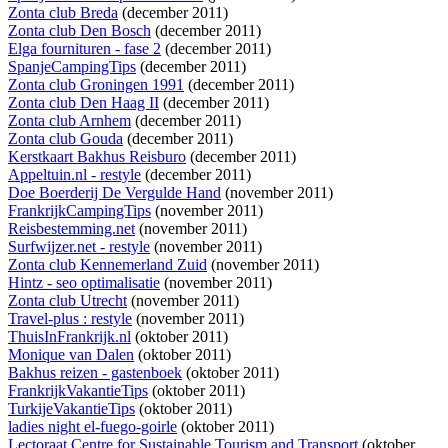
Zonta club Breda
(december 2011)
Zonta club Den Bosch
(december 2011)
Elga fournituren - fase 2
(december 2011)
SpanjeCampingTips
(december 2011)
Zonta club Groningen 1991
(december 2011)
Zonta club Den Haag II
(december 2011)
Zonta club Arnhem
(december 2011)
Zonta club Gouda
(december 2011)
Kerstkaart Bakhus Reisburo
(december 2011)
Appeltuin.nl - restyle
(december 2011)
Doe Boerderij De Vergulde Hand
(november 2011)
FrankrijkCampingTips
(november 2011)
Reisbestemming.net
(november 2011)
Surfwijzer.net - restyle
(november 2011)
Zonta club Kennemerland Zuid
(november 2011)
Hintz - seo optimalisatie
(november 2011)
Zonta club Utrecht
(november 2011)
Travel-plus : restyle
(november 2011)
ThuisInFrankrijk.nl
(oktober 2011)
Monique van Dalen
(oktober 2011)
Bakhus reizen - gastenboek
(oktober 2011)
FrankrijkVakantieTips
(oktober 2011)
TurkijeVakantieTips
(oktober 2011)
ladies night el-fuego-goirle
(oktober 2011)
Lectoraat Centre for Sustainable Tourism and Transport
(oktober