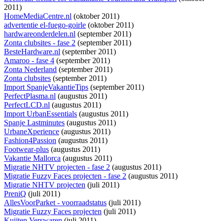
2011)
HomeMediaCentre.nl
(oktober 2011)
advertentie el-fuego-goirle
(oktober 2011)
hardwareonderdelen.nl
(september 2011)
Zonta clubsites - fase 2
(september 2011)
BesteHardware.nl
(september 2011)
Amaroo - fase 4
(september 2011)
Zonta Nederland
(september 2011)
Zonta clubsites
(september 2011)
Import SpanjeVakantieTips
(september 2011)
PerfectPlasma.nl
(augustus 2011)
PerfectLCD.nl
(augustus 2011)
Import UrbanEssentials
(augustus 2011)
Spanje Lastminutes
(augustus 2011)
UrbaneXperience
(augustus 2011)
Fashion4Passion
(augustus 2011)
Footwear-plus
(augustus 2011)
Vakantie Mallorca
(augustus 2011)
Migratie NHTV projecten - fase 2
(augustus 2011)
Migratie Fuzzy Faces projecten - fase 2
(augustus 2011)
Migratie NHTV projecten
(juli 2011)
PreniQ
(juli 2011)
AllesVoorParket - voorraadstatus
(juli 2011)
Migratie Fuzzy Faces projecten
(juli 2011)
Kuijten Verswaren
(juli 2011)