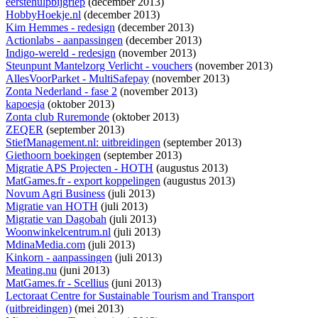
eerstehulpbijgriep
(december 2013)
HobbyHoekje.nl
(december 2013)
Kim Hemmes - redesign
(december 2013)
Actionlabs - aanpassingen
(december 2013)
Indigo-wereld - redesign
(november 2013)
Steunpunt Mantelzorg Verlicht - vouchers
(november 2013)
AllesVoorParket - MultiSafepay
(november 2013)
Zonta Nederland - fase 2
(november 2013)
kapoesja
(oktober 2013)
Zonta club Ruremonde
(oktober 2013)
ZEQER
(september 2013)
StiefManagement.nl: uitbreidingen
(september 2013)
Giethoorn boekingen
(september 2013)
Migratie APS Projecten - HOTH
(augustus 2013)
MatGames.fr - export koppelingen
(augustus 2013)
Novum Agri Business
(juli 2013)
Migratie van HOTH
(juli 2013)
Migratie van Dagobah
(juli 2013)
Woonwinkelcentrum.nl
(juli 2013)
MdinaMedia.com
(juli 2013)
Kinkorn - aanpassingen
(juli 2013)
Meating.nu
(juni 2013)
MatGames.fr - Scellius
(juni 2013)
Lectoraat Centre for Sustainable Tourism and Transport
(uitbreidingen)
(mei 2013)