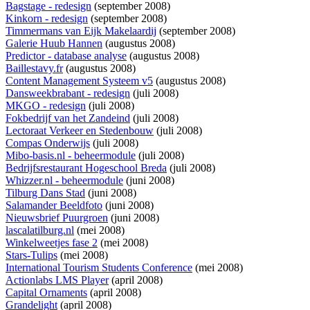
Bagstage - redesign
(september 2008)
Kinkorn - redesign
(september 2008)
Timmermans van Eijk Makelaardij
(september 2008)
Galerie Huub Hannen
(augustus 2008)
Predictor - database analyse
(augustus 2008)
Baillestavy.fr
(augustus 2008)
Content Management Systeem v5
(augustus 2008)
Dansweekbrabant - redesign
(juli 2008)
MKGO - redesign
(juli 2008)
Fokbedrijf van het Zandeind
(juli 2008)
Lectoraat Verkeer en Stedenbouw
(juli 2008)
Compas Onderwijs
(juli 2008)
Mibo-basis.nl - beheermodule
(juli 2008)
Bedrijfsrestaurant Hogeschool Breda
(juli 2008)
Whizzer.nl - beheermodule
(juni 2008)
Tilburg Dans Stad
(juni 2008)
Salamander Beeldfoto
(juni 2008)
Nieuwsbrief Puurgroen
(juni 2008)
lascalatilburg.nl
(mei 2008)
Winkelweetjes fase 2
(mei 2008)
Stars-Tulips
(mei 2008)
International Tourism Students Conference
(mei 2008)
Actionlabs LMS Player
(april 2008)
Capital Ornaments
(april 2008)
Grandelight
(april 2008)