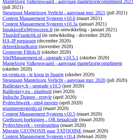
Mantelzorg Valkenswaard - aanvraag mantelzorgcompliment 2021
(juli 2021)
Steunpunt Mantelzorg Verlicht - aanvraag mzc 2021
(juli 2021)
Content Management Systeem v10.6
(maart 2021)
Content Management Systeem v10.3a
(januari 2021)
InpakkenEnWegwezen.fr
(
in ontwikkeling
- januari 2021)
ThuisInFrankrijk.nl
(
in ontwikkeling
- december 2020)
HA-IP toepassen
(december 2020)
deboekhoudkunst
(november 2020)
Gemeente Fillols.fr
(oktober 2020)
StiefManagement.nl - upgrade v10.5.1
(oktober 2020)
Mantelzorg Valkenswaard - aanvraag mantelzorgcompliment
(oktober 2020)
en-venta.eu - te koop in Spanje
(oktober 2020)
Steunpunt Mantelzorg Verlicht - aanvraag mzc 2020
(juli 2020)
Baillestavy.fr - upgrade v10.5
(juni 2020)
Baillestavy.eu - planbord
(mei 2020)
Indische Duinen - restyle
(april 2020)
Pvdrechtwerk - mp4 movies
(april 2020)
grasmeestergerdo.nl
(maart 2020)
Content Management Systeem v10.5
(maart 2020)
Giethoorn boekingen - QR betaalcode
(maart 2020)
Pvdrechtwerk - versleuteling
(maart 2020)
Migratie GEONOSIS naar TATOOINE
(maart 2020)
Content Management Systeem v10.4
(februari 2020)