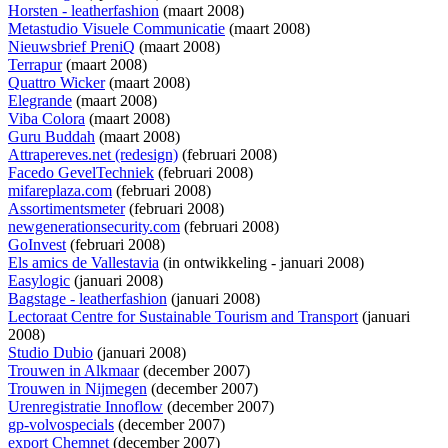
Horsten - leatherfashion
(maart 2008)
Metastudio Visuele Communicatie
(maart 2008)
Nieuwsbrief PreniQ
(maart 2008)
Terrapur
(maart 2008)
Quattro Wicker
(maart 2008)
Elegrande
(maart 2008)
Viba Colora
(maart 2008)
Guru Buddah
(maart 2008)
Attrapereves.net (redesign)
(februari 2008)
Facedo GevelTechniek
(februari 2008)
mifareplaza.com
(februari 2008)
Assortimentsmeter
(februari 2008)
newgenerationsecurity.com
(februari 2008)
GoInvest
(februari 2008)
Els amics de Vallestavia
(
in ontwikkeling
- januari 2008)
Easylogic
(januari 2008)
Bagstage - leatherfashion
(januari 2008)
Lectoraat Centre for Sustainable Tourism and Transport
(januari
2008)
Studio Dubio
(januari 2008)
Trouwen in Alkmaar
(december 2007)
Trouwen in Nijmegen
(december 2007)
Urenregistratie Innoflow
(december 2007)
gp-volvospecials
(december 2007)
export Chemnet
(december 2007)