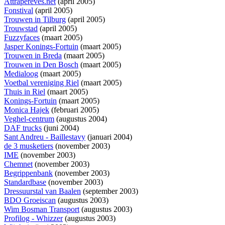
Attrapereves.net
(april 2005)
Fonstival
(april 2005)
Trouwen in Tilburg
(april 2005)
Trouwstad
(april 2005)
Fuzzyfaces
(maart 2005)
Jasper Konings-Fortuin
(maart 2005)
Trouwen in Breda
(maart 2005)
Trouwen in Den Bosch
(maart 2005)
Medialoog
(maart 2005)
Voetbal vereniging Riel
(maart 2005)
Thuis in Riel
(maart 2005)
Konings-Fortuin
(maart 2005)
Monica Hajek
(februari 2005)
Veghel-centrum
(augustus 2004)
DAF trucks
(juni 2004)
Sant Andreu - Baillestavy
(januari 2004)
de 3 musketiers
(november 2003)
IME
(november 2003)
Chemnet
(november 2003)
Begrippenbank
(november 2003)
Standardbase
(november 2003)
Dressuurstal van Baalen
(september 2003)
BDO Groeiscan
(augustus 2003)
Wim Bosman Transport
(augustus 2003)
Profilog - Whizzer
(augustus 2003)