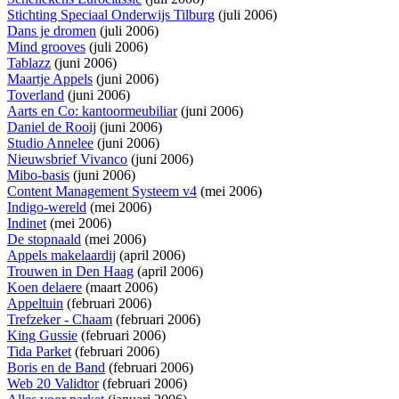
Stichting Speciaal Onderwijs Tilburg
(juli 2006)
Dans je dromen
(juli 2006)
Mind grooves
(juli 2006)
Tablazz
(juni 2006)
Maartje Appels
(juni 2006)
Toverland
(juni 2006)
Aarts en Co: kantoormeubiliar
(juni 2006)
Daniel de Rooij
(juni 2006)
Studio Annelee
(juni 2006)
Nieuwsbrief Vivanco
(juni 2006)
Mibo-basis
(juni 2006)
Content Management Systeem v4
(mei 2006)
Indigo-wereld
(mei 2006)
Indinet
(mei 2006)
De stopnaald
(mei 2006)
Appels makelaardij
(april 2006)
Trouwen in Den Haag
(april 2006)
Koen delaere
(maart 2006)
Appeltuin
(februari 2006)
Trefzeker - Chaam
(februari 2006)
King Gussie
(februari 2006)
Tida Parket
(februari 2006)
Boris en de Band
(februari 2006)
Web 20 Validtor
(februari 2006)