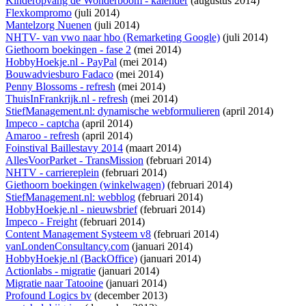
Kinderopvang de Wonderboom - kalender
(augustus 2014)
Flexkompromo
(juli 2014)
Mantelzorg Nuenen
(juli 2014)
NHTV- van vwo naar hbo (Remarketing Google)
(juli 2014)
Giethoorn boekingen - fase 2
(mei 2014)
HobbyHoekje.nl - PayPal
(mei 2014)
Bouwadviesburo Fadaco
(mei 2014)
Penny Blossoms - refresh
(mei 2014)
ThuisInFrankrijk.nl - refresh
(mei 2014)
StiefManagement.nl: dynamische webformulieren
(april 2014)
Impeco - captcha
(april 2014)
Amaroo - refresh
(april 2014)
Foinstival Baillestavy 2014
(maart 2014)
AllesVoorParket - TransMission
(februari 2014)
NHTV - carriereplein
(februari 2014)
Giethoorn boekingen (winkelwagen)
(februari 2014)
StiefManagement.nl: webblog
(februari 2014)
HobbyHoekje.nl - nieuwsbrief
(februari 2014)
Impeco - Freight
(februari 2014)
Content Management Systeem v8
(februari 2014)
vanLondenConsultancy.com
(januari 2014)
HobbyHoekje.nl (BackOffice)
(januari 2014)
Actionlabs - migratie
(januari 2014)
Migratie naar Tatooine
(januari 2014)
Profound Logics bv
(december 2013)