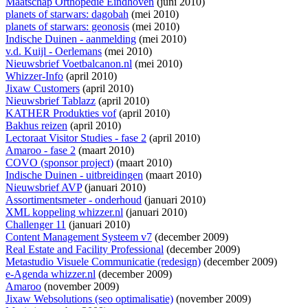
Maatschap Orthopedie Eindhoven
(juni 2010)
planets of starwars: dagobah
(mei 2010)
planets of starwars: geonosis
(mei 2010)
Indische Duinen - aanmelding
(mei 2010)
v.d. Kuijl - Oerlemans
(mei 2010)
Nieuwsbrief Voetbalcanon.nl
(mei 2010)
Whizzer-Info
(april 2010)
Jixaw Customers
(april 2010)
Nieuwsbrief Tablazz
(april 2010)
KATHER Produkties vof
(april 2010)
Bakhus reizen
(april 2010)
Lectoraat Visitor Studies - fase 2
(april 2010)
Amaroo - fase 2
(maart 2010)
COVO (sponsor project)
(maart 2010)
Indische Duinen - uitbreidingen
(maart 2010)
Nieuwsbrief AVP
(januari 2010)
Assortimentsmeter - onderhoud
(januari 2010)
XML koppeling whizzer.nl
(januari 2010)
Challenger 11
(januari 2010)
Content Management Systeem v7
(december 2009)
Real Estate and Facility Professional
(december 2009)
Metastudio Visuele Communicatie (redesign)
(december 2009)
e-Agenda whizzer.nl
(december 2009)
Amaroo
(november 2009)
Jixaw Websolutions (seo optimalisatie)
(november 2009)