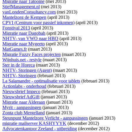
Migratie naar Tatooine
(mei 2013)
StiefManagement.nl
(mei 2013)
vanLondenConsultancy.com
(mei 2013)
Mantelzorg de Kempen
(april 2013)
CPVI (Centrum voor passief inkomen)
(april 2013)
Fonstival 2013
(april 2013)
Migratie naar Dagobah
(april 2013)
NHTV- van VWO naar HBO
(april 2013)
Migratie naar Mygeeto
(april 2013)
MatGames.fr
(maart 2013)
Migratie Fuzzy Faces projecten
(maart 2013)
Wijnhuis.net - restyle
(maart 2013)
Ster in de Horeca
(maart 2013)
NHTV- Storingen (Agent)
(maart 2013)
NHTV- Storingen
(februari 2013)
La Salamandre - optimalisatie voor tablets
(februari 2013)
Actionlabs - onderhoud
(februari 2013)
Nieuwsbrief Impeco
(februari 2013)
Nieuwsbrief AdGift
(januari 2013)
Migratie naar Alderaan
(januari 2013)
Myrit - aanpassingen
(januari 2013)
Zonta club Mergelland
(januari 2013)
Steunpunt Mantelzorg Verlicht - aanpassingen
(januari 2013)
migratie mailserver KASHYYYK
(december 2012)
Advocatenkantoor Zeeland - uitbreiding
(december 2012)