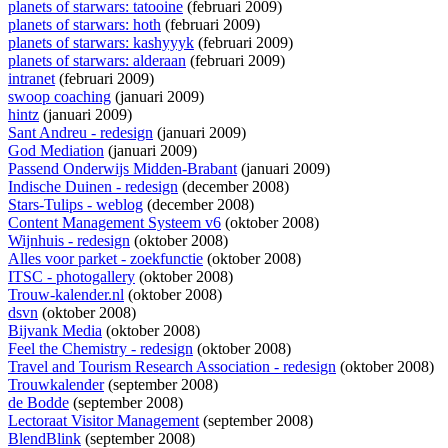
planets of starwars: tatooine
(februari 2009)
planets of starwars: hoth
(februari 2009)
planets of starwars: kashyyyk
(februari 2009)
planets of starwars: alderaan
(februari 2009)
intranet
(februari 2009)
swoop coaching
(januari 2009)
hintz
(januari 2009)
Sant Andreu - redesign
(januari 2009)
God Mediation
(januari 2009)
Passend Onderwijs Midden-Brabant
(januari 2009)
Indische Duinen - redesign
(december 2008)
Stars-Tulips - weblog
(december 2008)
Content Management Systeem v6
(oktober 2008)
Wijnhuis - redesign
(oktober 2008)
Alles voor parket - zoekfunctie
(oktober 2008)
ITSC - photogallery
(oktober 2008)
Trouw-kalender.nl
(oktober 2008)
dsvn
(oktober 2008)
Bijvank Media
(oktober 2008)
Feel the Chemistry - redesign
(oktober 2008)
Travel and Tourism Research Association - redesign
(oktober 2008)
Trouwkalender
(september 2008)
de Bodde
(september 2008)
Lectoraat Visitor Management
(september 2008)
BlendBlink
(september 2008)