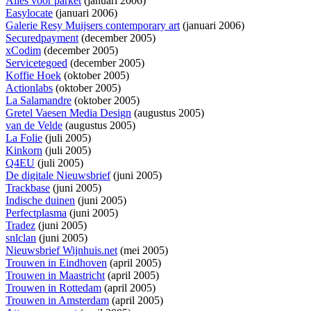
Alles voor parket
(januari 2006)
Easylocate
(januari 2006)
Galerie Resy Muijsers contemporary art
(januari 2006)
Securedpayment
(december 2005)
xCodim
(december 2005)
Servicetegoed
(december 2005)
Koffie Hoek
(oktober 2005)
Actionlabs
(oktober 2005)
La Salamandre
(oktober 2005)
Gretel Vaesen Media Design
(augustus 2005)
van de Velde
(augustus 2005)
La Folie
(juli 2005)
Kinkorn
(juli 2005)
Q4EU
(juli 2005)
De digitale Nieuwsbrief
(juni 2005)
Trackbase
(juni 2005)
Indische duinen
(juni 2005)
Perfectplasma
(juni 2005)
Tradez
(juni 2005)
snlclan
(juni 2005)
Nieuwsbrief Wijnhuis.net
(mei 2005)
Trouwen in Eindhoven
(april 2005)
Trouwen in Maastricht
(april 2005)
Trouwen in Rottedam
(april 2005)
Trouwen in Amsterdam
(april 2005)