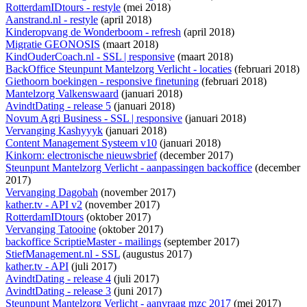
RotterdamIDtours - restyle
(mei 2018)
Aanstrand.nl - restyle
(april 2018)
Kinderopvang de Wonderboom - refresh
(april 2018)
Migratie GEONOSIS
(maart 2018)
KindOuderCoach.nl - SSL | responsive
(maart 2018)
BackOffice Steunpunt Mantelzorg Verlicht - locaties
(februari 2018)
Giethoorn boekingen - responsive finetuning
(februari 2018)
Mantelzorg Valkenswaard
(januari 2018)
AvindtDating - release 5
(januari 2018)
Novum Agri Business - SSL | responsive
(januari 2018)
Vervanging Kashyyyk
(januari 2018)
Content Management Systeem v10
(januari 2018)
Kinkorn: electronische nieuwsbrief
(december 2017)
Steunpunt Mantelzorg Verlicht - aanpassingen backoffice
(december
2017)
Vervanging Dagobah
(november 2017)
kather.tv - API v2
(november 2017)
RotterdamIDtours
(oktober 2017)
Vervanging Tatooine
(oktober 2017)
backoffice ScriptieMaster - mailings
(september 2017)
StiefManagement.nl - SSL
(augustus 2017)
kather.tv - API
(juli 2017)
AvindtDating - release 4
(juli 2017)
AvindtDating - release 3
(juni 2017)
Steunpunt Mantelzorg Verlicht - aanvraag mzc 2017
(mei 2017)