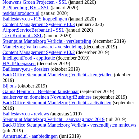
Nouwens Groen Projecten - SSL
(januari 2020)
P. Pijnenburg BV - SSL
(januari 2020)
residualproducts.nl
(januari 2020)
Baillestavy.eu - ICS koppelingen
(januari 2020)
Content Management Systeem v10.3
(januari 2020)
AirportServiceBrabant.nl - SSL
(januari 2020)
Taxi Korthout - SSL
(januari 2020)
Steunpunt Mantelzorg Verlicht - versleuteling
(december 2019)
Mantelzorg Valkenswaard - versleuteling
(december 2019)
Content Management Systeem v10.2
(december 2019)
IntelligentFood - applicatie
(december 2019)
HA-IP toepassen
(december 2019)
Baillestavy.eu - dossiers
(oktober 2019)
BackOffice Steunpunt Mantelzorg Verlicht - kengetallen
(oktober
2019)
Bij ons
(oktober 2019)
Galina Heinrich - Beeldend kunstenaar
(september 2019)
mailserver en domeinen NovumAgriBusiness
(september 2019)
BackOffice Steunpunt Mantelzorg Verlicht - activiteiten
(september
2019)
Baillestavy.eu - reviews
(augustus 2019)
Steunpunt Mantelzorg Verlicht - aanvraag mzc 2019
(juli 2019)
BackOffice Steunpunt Mantelzorg Verlicht - verzendlijsten mnieuws
(juli 2019)
Aanstrand.nl - aanbiedingen
(juni 2019)