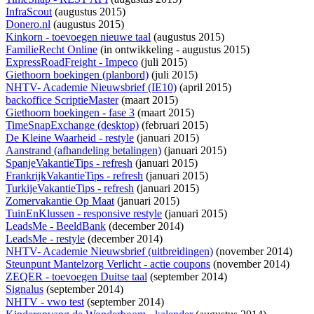
InfraScout
(augustus 2015)
Donero.nl
(augustus 2015)
Kinkorn - toevoegen nieuwe taal
(augustus 2015)
FamilieRecht Online
(
in ontwikkeling
- augustus 2015)
ExpressRoadFreight - Impeco
(juli 2015)
Giethoorn boekingen (planbord)
(juli 2015)
NHTV- Academie Nieuwsbrief (IE10)
(april 2015)
backoffice ScriptieMaster
(maart 2015)
Giethoorn boekingen - fase 3
(maart 2015)
TimeSnapExchange (desktop)
(februari 2015)
De Kleine Waarheid - restyle
(januari 2015)
Aanstrand (afhandeling betalingen)
(januari 2015)
SpanjeVakantieTips - refresh
(januari 2015)
FrankrijkVakantieTips - refresh
(januari 2015)
TurkijeVakantieTips - refresh
(januari 2015)
Zomervakantie Op Maat
(januari 2015)
TuinEnKlussen - responsive restyle
(januari 2015)
LeadsMe - BeeldBank
(december 2014)
LeadsMe - restyle
(december 2014)
NHTV- Academie Nieuwsbrief (uitbreidingen)
(november 2014)
Steunpunt Mantelzorg Verlicht - actie coupons
(november 2014)
ZEQER - toevoegen Duitse taal
(september 2014)
Signalus
(september 2014)
NHTV - vwo test
(september 2014)