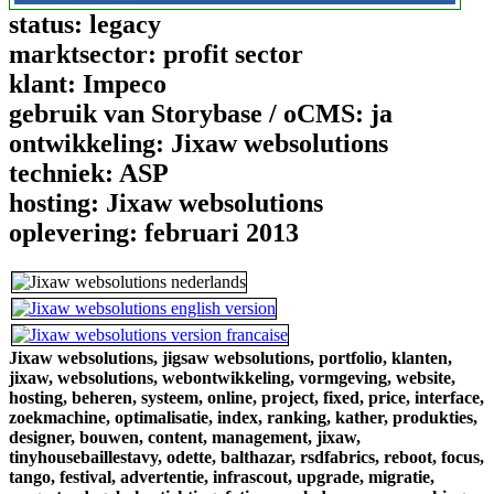
status:
legacy
marktsector:
profit sector
klant:
Impeco
gebruik van Storybase / oCMS:
ja
ontwikkeling:
Jixaw websolutions
techniek:
ASP
hosting:
Jixaw websolutions
oplevering:
februari 2013
Jixaw websolutions,
jigsaw websolutions,
portfolio,
klanten,
jixaw,
websolutions,
webontwikkeling,
vormgeving,
website,
hosting,
beheren,
systeem,
online,
project,
fixed,
price,
interface,
zoekmachine,
optimalisatie,
index,
ranking,
kather,
produkties,
designer,
bouwen,
content,
management,
jixaw,
tinyhousebaillestavy,
odette,
balthazar,
rsdfabrics,
reboot,
focus,
tango,
festival,
advertentie,
infrascout,
upgrade,
migratie,