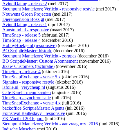
AvindtDating - release 2
(mei 2017)
Steunpunt Mantelzorg Verlicht - responsive restyle
(mei 2017)
Nouwens Groen Projecten
(mei 2017)
Dierenpension Boszigt
(mei 2017)
AvindtDating - release 1
(april 2017)
Aanstrand.nl - responsive
(maart 2017)
TimeSnap - release 5
(februari 2017)
TimeSnap - release 4
(december 2016)
HobbyHoekje.nl (responsive)
(december 2016)
BO ScriptieMaster: historie
(december 2016)
Steunpunt Mantelzorg Verlicht - zorgpas
(december 2016)
BO ScriptieMaster: Custom Abonnement
(november 2016)
Jixaw Customers (facturatie)
(november 2016)
TimeSnap - release 4
(oktober 2016)
TimeSnapExchange - versie 5.x
(oktober 2016)
Signalus - responsive restyle
(oktober 2016)
lafolie.nl | verycheap.nl
(augustus 2016)
Cafe Karel - menu kaarten
(augustus 2016)
TimeSnap - synchronisatie
(juli 2016)
TimeSnapExchange - versie 4.x
(juli 2016)
backoffice ScriptieMaster: Agents
(juli 2016)
Foinstival Baillestavy - responsive
(juni 2016)
EK Voetbal 2016 pool
(juni 2016)
Steunpunt Mantelzorg Verlicht - aanvraag mzc 2016
(juni 2016)
Indische Muschen
(mei 2016)