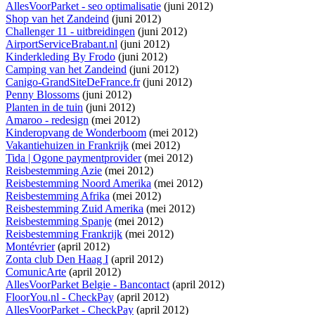
AllesVoorParket - seo optimalisatie
(juni 2012)
Shop van het Zandeind
(juni 2012)
Challenger 11 - uitbreidingen
(juni 2012)
AirportServiceBrabant.nl
(juni 2012)
Kinderkleding By Frodo
(juni 2012)
Camping van het Zandeind
(juni 2012)
Canigo-GrandSiteDeFrance.fr
(juni 2012)
Penny Blossoms
(juni 2012)
Planten in de tuin
(juni 2012)
Amaroo - redesign
(mei 2012)
Kinderopvang de Wonderboom
(mei 2012)
Vakantiehuizen in Frankrijk
(mei 2012)
Tida | Ogone paymentprovider
(mei 2012)
Reisbestemming Azie
(mei 2012)
Reisbestemming Noord Amerika
(mei 2012)
Reisbestemming Afrika
(mei 2012)
Reisbestemming Zuid Amerika
(mei 2012)
Reisbestemming Spanje
(mei 2012)
Reisbestemming Frankrijk
(mei 2012)
Montévrier
(april 2012)
Zonta club Den Haag I
(april 2012)
ComunicArte
(april 2012)
AllesVoorParket Belgie - Bancontact
(april 2012)
FloorYou.nl - CheckPay
(april 2012)
AllesVoorParket - CheckPay
(april 2012)