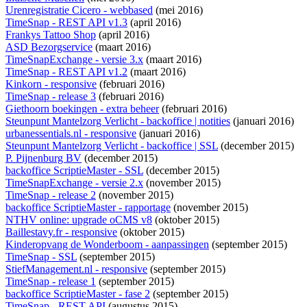
Urenregistratie Cicero - webbased
(mei 2016)
TimeSnap - REST API v1.3
(april 2016)
Frankys Tattoo Shop
(april 2016)
ASD Bezorgservice
(maart 2016)
TimeSnapExchange - versie 3.x
(maart 2016)
TimeSnap - REST API v1.2
(maart 2016)
Kinkorn - responsive
(februari 2016)
TimeSnap - release 3
(februari 2016)
Giethoorn boekingen - extra beheer
(februari 2016)
Steunpunt Mantelzorg Verlicht - backoffice | notities
(januari 2016)
urbanessentials.nl - responsive
(januari 2016)
Steunpunt Mantelzorg Verlicht - backoffice | SSL
(december 2015)
P. Pijnenburg BV
(december 2015)
backoffice ScriptieMaster - SSL
(december 2015)
TimeSnapExchange - versie 2.x
(november 2015)
TimeSnap - release 2
(november 2015)
backoffice ScriptieMaster - rapportage
(november 2015)
NTHV online: upgrade oCMS v8
(oktober 2015)
Baillestavy.fr - responsive
(oktober 2015)
Kinderopvang de Wonderboom - aanpassingen
(september 2015)
TimeSnap - SSL
(september 2015)
StiefManagement.nl - responsive
(september 2015)
TimeSnap - release 1
(september 2015)
backoffice ScriptieMaster - fase 2
(september 2015)
TimeSnap - REST API
(augustus 2015)