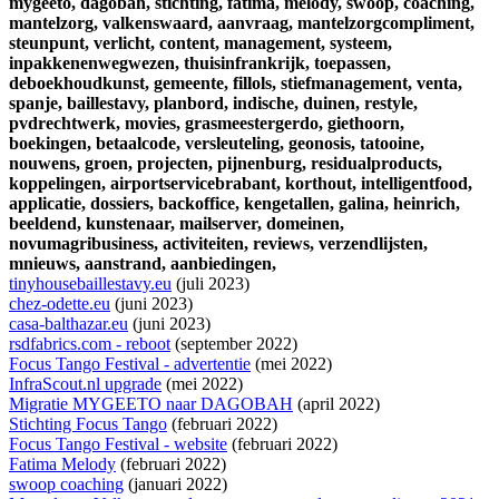
mygeeto,
dagobah,
stichting,
fatima,
melody,
swoop,
coaching,
mantelzorg,
valkenswaard,
aanvraag,
mantelzorgcompliment,
steunpunt,
verlicht,
content,
management,
systeem,
inpakkenenwegwezen,
thuisinfrankrijk,
toepassen,
deboekhoudkunst,
gemeente,
fillols,
stiefmanagement,
venta,
spanje,
baillestavy,
planbord,
indische,
duinen,
restyle,
pvdrechtwerk,
movies,
grasmeestergerdo,
giethoorn,
boekingen,
betaalcode,
versleuteling,
geonosis,
tatooine,
nouwens,
groen,
projecten,
pijnenburg,
residualproducts,
koppelingen,
airportservicebrabant,
korthout,
intelligentfood,
applicatie,
dossiers,
backoffice,
kengetallen,
galina,
heinrich,
beeldend,
kunstenaar,
mailserver,
domeinen,
novumagribusiness,
activiteiten,
reviews,
verzendlijsten,
mnieuws,
aanstrand,
aanbiedingen,
tinyhousebaillestavy.eu
(juli 2023)
chez-odette.eu
(juni 2023)
casa-balthazar.eu
(juni 2023)
rsdfabrics.com - reboot
(september 2022)
Focus Tango Festival - advertentie
(mei 2022)
InfraScout.nl upgrade
(mei 2022)
Migratie MYGEETO naar DAGOBAH
(april 2022)
Stichting Focus Tango
(februari 2022)
Focus Tango Festival - website
(februari 2022)
Fatima Melody
(februari 2022)
swoop coaching
(januari 2022)