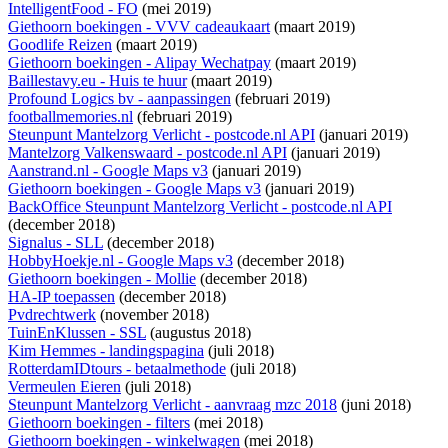
IntelligentFood - FO
(mei 2019)
Giethoorn boekingen - VVV cadeaukaart
(maart 2019)
Goodlife Reizen
(maart 2019)
Giethoorn boekingen - Alipay Wechatpay
(maart 2019)
Baillestavy.eu - Huis te huur
(maart 2019)
Profound Logics bv - aanpassingen
(februari 2019)
footballmemories.nl
(februari 2019)
Steunpunt Mantelzorg Verlicht - postcode.nl API
(januari 2019)
Mantelzorg Valkenswaard - postcode.nl API
(januari 2019)
Aanstrand.nl - Google Maps v3
(januari 2019)
Giethoorn boekingen - Google Maps v3
(januari 2019)
BackOffice Steunpunt Mantelzorg Verlicht - postcode.nl API
(december 2018)
Signalus - SLL
(december 2018)
HobbyHoekje.nl - Google Maps v3
(december 2018)
Giethoorn boekingen - Mollie
(december 2018)
HA-IP toepassen
(december 2018)
Pvdrechtwerk
(november 2018)
TuinEnKlussen - SSL
(augustus 2018)
Kim Hemmes - landingspagina
(juli 2018)
RotterdamIDtours - betaalmethode
(juli 2018)
Vermeulen Eieren
(juli 2018)
Steunpunt Mantelzorg Verlicht - aanvraag mzc 2018
(juni 2018)
Giethoorn boekingen - filters
(mei 2018)
Giethoorn boekingen - winkelwagen
(mei 2018)