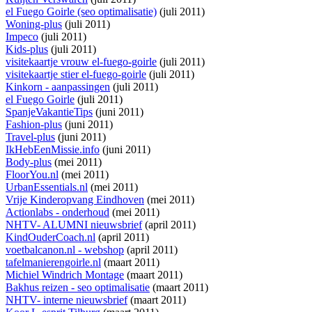
el Fuego Goirle (seo optimalisatie)
(juli 2011)
Woning-plus
(juli 2011)
Impeco
(juli 2011)
Kids-plus
(juli 2011)
visitekaartje vrouw el-fuego-goirle
(juli 2011)
visitekaartje stier el-fuego-goirle
(juli 2011)
Kinkorn - aanpassingen
(juli 2011)
el Fuego Goirle
(juli 2011)
SpanjeVakantieTips
(juni 2011)
Fashion-plus
(juni 2011)
Travel-plus
(juni 2011)
IkHebEenMissie.info
(juni 2011)
Body-plus
(mei 2011)
FloorYou.nl
(mei 2011)
UrbanEssentials.nl
(mei 2011)
Vrije Kinderopvang Eindhoven
(mei 2011)
Actionlabs - onderhoud
(mei 2011)
NHTV- ALUMNI nieuwsbrief
(april 2011)
KindOuderCoach.nl
(april 2011)
voetbalcanon.nl - webshop
(april 2011)
tafelmanierengoirle.nl
(maart 2011)
Michiel Windrich Montage
(maart 2011)
Bakhus reizen - seo optimalisatie
(maart 2011)
NHTV- interne nieuwsbrief
(maart 2011)