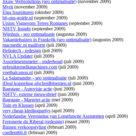
Jixaw Websolutions (seo optimalisatie)
(november 2009)
Myrit
(november 2009)
Elga fournituren
(oktober 2009)
bij-ons-goirle.nl
(september 2009)
Union Vignerons Terres Romanes
(september 2009)
NHTV Insight
(september 2009)
Wijnhuis - seo optimalisatie
(augustus 2009)
Vakantiehuizen in Frankrijk (seo optimalisatie)
(augustus 2009)
macmedic.nl mailform
(juli 2009)
Heliotech - redesign
(juli 2009)
NVLA Updater
(juli 2009)
Assortimentsmeter - onderhoud
(juli 2009)
gebruiktemelkmachines.com
(juli 2009)
voetbalcanon.nl
(juli 2009)
La Salamandre - seo optimalisatie
(juli 2009)
iDeal koppeling afscheidbloemen.nl
(juni 2009)
Bagstage - Autovisie actie
(juni 2009)
NHTV- externe nieuwsbrief
(juni 2009)
Bagstage - Margriet actie
(mei 2009)
Tuin en Klussen
(april 2009)
very cheap kledingpartys
(april 2009)
Nederlandse Vereniging van Longfunctie Assistenten
(april 2009)
Ferronerie du Riberal (redesign)
(maart 2009)
Binnen verkoopstyling
(februari 2009)
conflent66.fr
(februari 2009)