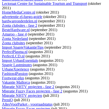
Lectoraat Centre for Sustainable Tourism and Transport
(oktober
2011)
HomeMediaCentre.nl
(oktober 2011)
advertentie el-fuego-goirle
(oktober 2011)
hardwareonderdelen.nl
(september 2011)
Zonta clubsites - fase 2
(september 2011)
BesteHardware.nl
(september 2011)
Amaroo - fase 4
(september 2011)
Zonta Nederland
(september 2011)
Zonta clubsites
(september 2011)
Import SpanjeVakantieTips
(september 2011)
PerfectPlasma.nl
(augustus 2011)
PerfectLCD.nl
(augustus 2011)
Import UrbanEssentials
(augustus 2011)
Spanje Lastminutes
(augustus 2011)
UrbaneXperience
(augustus 2011)
Fashion4Passion
(augustus 2011)
Footwear-plus
(augustus 2011)
Vakantie Mallorca
(augustus 2011)
Migratie NHTV projecten - fase 2
(augustus 2011)
Migratie Fuzzy Faces projecten - fase 2
(augustus 2011)
Migratie NHTV projecten
(juli 2011)
PreniQ
(juli 2011)
AllesVoorParket - voorraadstatus
(juli 2011)
Migratie Fuzzy Faces projecten
(juli 2011)