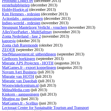
Profound Logics bv
(december 2013)
eerstehulpbijgriep
(december 2013)
HobbyHoekje.nl
(december 2013)
Kim Hemmes - redesign
(december 2013)
Actionlabs - aanpassingen
(december 2013)
Indigo-wereld - redesign
(november 2013)
Steunpunt Mantelzorg Verlicht - vouchers
(november 2013)
AllesVoorParket - MultiSafepay
(november 2013)
Zonta Nederland - fase 2
(november 2013)
kapoesja
(oktober 2013)
Zonta club Ruremonde
(oktober 2013)
ZEQER
(september 2013)
StiefManagement.nl: uitbreidingen
(september 2013)
Giethoorn boekingen
(september 2013)
Migratie APS Projecten - HOTH
(augustus 2013)
MatGames.fr - export koppelingen
(augustus 2013)
Novum Agri Business
(juli 2013)
Migratie van HOTH
(juli 2013)
Migratie van Dagobah
(juli 2013)
Woonwinkelcentrum.nl
(juli 2013)
MdinaMedia.com
(juli 2013)
Kinkorn - aanpassingen
(juli 2013)
Meating.nu
(juni 2013)
MatGames.fr - Scellius
(juni 2013)
Lectoraat Centre for Sustainable Tourism and Transport