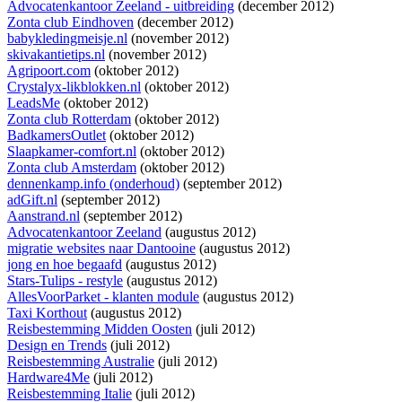
Advocatenkantoor Zeeland - uitbreiding
(december 2012)
Zonta club Eindhoven
(december 2012)
babykledingmeisje.nl
(november 2012)
skivakantietips.nl
(november 2012)
Agripoort.com
(oktober 2012)
Crystalyx-likblokken.nl
(oktober 2012)
LeadsMe
(oktober 2012)
Zonta club Rotterdam
(oktober 2012)
BadkamersOutlet
(oktober 2012)
Slaapkamer-comfort.nl
(oktober 2012)
Zonta club Amsterdam
(oktober 2012)
dennenkamp.info (onderhoud)
(september 2012)
adGift.nl
(september 2012)
Aanstrand.nl
(september 2012)
Advocatenkantoor Zeeland
(augustus 2012)
migratie websites naar Dantooine
(augustus 2012)
jong en hoe begaafd
(augustus 2012)
Stars-Tulips - restyle
(augustus 2012)
AllesVoorParket - klanten module
(augustus 2012)
Taxi Korthout
(augustus 2012)
Reisbestemming Midden Oosten
(juli 2012)
Design en Trends
(juli 2012)
Reisbestemming Australie
(juli 2012)
Hardware4Me
(juli 2012)
Reisbestemming Italie
(juli 2012)