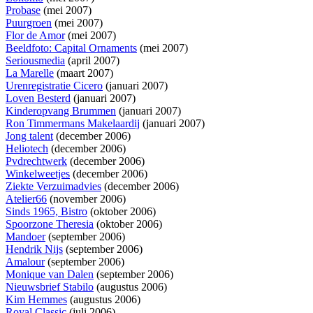
Probase
(mei 2007)
Puurgroen
(mei 2007)
Flor de Amor
(mei 2007)
Beeldfoto: Capital Ornaments
(mei 2007)
Seriousmedia
(april 2007)
La Marelle
(maart 2007)
Urenregistratie Cicero
(januari 2007)
Loven Besterd
(januari 2007)
Kinderopvang Brummen
(januari 2007)
Ron Timmermans Makelaardij
(januari 2007)
Jong talent
(december 2006)
Heliotech
(december 2006)
Pvdrechtwerk
(december 2006)
Winkelweetjes
(december 2006)
Ziekte Verzuimadvies
(december 2006)
Atelier66
(november 2006)
Sinds 1965, Bistro
(oktober 2006)
Spoorzone Theresia
(oktober 2006)
Mandoer
(september 2006)
Hendrik Nijs
(september 2006)
Amalour
(september 2006)
Monique van Dalen
(september 2006)
Nieuwsbrief Stabilo
(augustus 2006)
Kim Hemmes
(augustus 2006)
Royal Classic
(juli 2006)