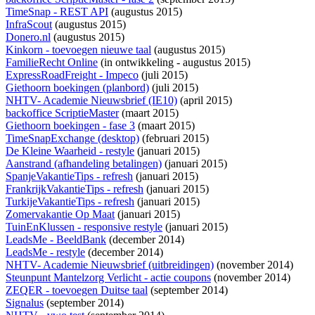
TimeSnap - REST API
(augustus 2015)
InfraScout
(augustus 2015)
Donero.nl
(augustus 2015)
Kinkorn - toevoegen nieuwe taal
(augustus 2015)
FamilieRecht Online
(
in ontwikkeling
- augustus 2015)
ExpressRoadFreight - Impeco
(juli 2015)
Giethoorn boekingen (planbord)
(juli 2015)
NHTV- Academie Nieuwsbrief (IE10)
(april 2015)
backoffice ScriptieMaster
(maart 2015)
Giethoorn boekingen - fase 3
(maart 2015)
TimeSnapExchange (desktop)
(februari 2015)
De Kleine Waarheid - restyle
(januari 2015)
Aanstrand (afhandeling betalingen)
(januari 2015)
SpanjeVakantieTips - refresh
(januari 2015)
FrankrijkVakantieTips - refresh
(januari 2015)
TurkijeVakantieTips - refresh
(januari 2015)
Zomervakantie Op Maat
(januari 2015)
TuinEnKlussen - responsive restyle
(januari 2015)
LeadsMe - BeeldBank
(december 2014)
LeadsMe - restyle
(december 2014)
NHTV- Academie Nieuwsbrief (uitbreidingen)
(november 2014)
Steunpunt Mantelzorg Verlicht - actie coupons
(november 2014)
ZEQER - toevoegen Duitse taal
(september 2014)
Signalus
(september 2014)