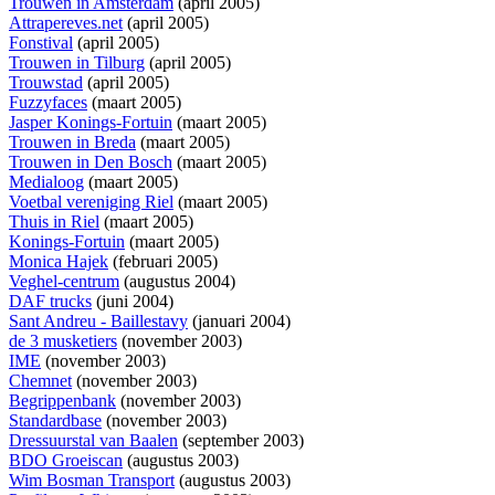
Trouwen in Amsterdam
(april 2005)
Attrapereves.net
(april 2005)
Fonstival
(april 2005)
Trouwen in Tilburg
(april 2005)
Trouwstad
(april 2005)
Fuzzyfaces
(maart 2005)
Jasper Konings-Fortuin
(maart 2005)
Trouwen in Breda
(maart 2005)
Trouwen in Den Bosch
(maart 2005)
Medialoog
(maart 2005)
Voetbal vereniging Riel
(maart 2005)
Thuis in Riel
(maart 2005)
Konings-Fortuin
(maart 2005)
Monica Hajek
(februari 2005)
Veghel-centrum
(augustus 2004)
DAF trucks
(juni 2004)
Sant Andreu - Baillestavy
(januari 2004)
de 3 musketiers
(november 2003)
IME
(november 2003)
Chemnet
(november 2003)
Begrippenbank
(november 2003)
Standardbase
(november 2003)
Dressuurstal van Baalen
(september 2003)
BDO Groeiscan
(augustus 2003)
Wim Bosman Transport
(augustus 2003)