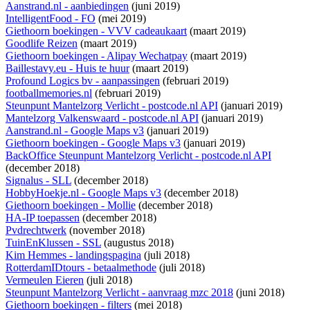
Aanstrand.nl - aanbiedingen
(juni 2019)
IntelligentFood - FO
(mei 2019)
Giethoorn boekingen - VVV cadeaukaart
(maart 2019)
Goodlife Reizen
(maart 2019)
Giethoorn boekingen - Alipay Wechatpay
(maart 2019)
Baillestavy.eu - Huis te huur
(maart 2019)
Profound Logics bv - aanpassingen
(februari 2019)
footballmemories.nl
(februari 2019)
Steunpunt Mantelzorg Verlicht - postcode.nl API
(januari 2019)
Mantelzorg Valkenswaard - postcode.nl API
(januari 2019)
Aanstrand.nl - Google Maps v3
(januari 2019)
Giethoorn boekingen - Google Maps v3
(januari 2019)
BackOffice Steunpunt Mantelzorg Verlicht - postcode.nl API
(december 2018)
Signalus - SLL
(december 2018)
HobbyHoekje.nl - Google Maps v3
(december 2018)
Giethoorn boekingen - Mollie
(december 2018)
HA-IP toepassen
(december 2018)
Pvdrechtwerk
(november 2018)
TuinEnKlussen - SSL
(augustus 2018)
Kim Hemmes - landingspagina
(juli 2018)
RotterdamIDtours - betaalmethode
(juli 2018)
Vermeulen Eieren
(juli 2018)
Steunpunt Mantelzorg Verlicht - aanvraag mzc 2018
(juni 2018)
Giethoorn boekingen - filters
(mei 2018)