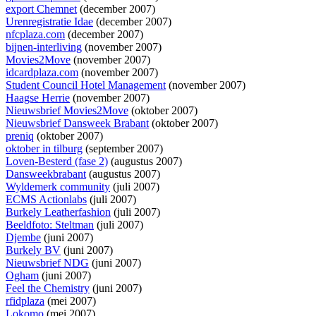
export Chemnet
(december 2007)
Urenregistratie Idae
(december 2007)
nfcplaza.com
(december 2007)
bijnen-interliving
(november 2007)
Movies2Move
(november 2007)
idcardplaza.com
(november 2007)
Student Council Hotel Management
(november 2007)
Haagse Herrie
(november 2007)
Nieuwsbrief Movies2Move
(oktober 2007)
Nieuwsbrief Dansweek Brabant
(oktober 2007)
preniq
(oktober 2007)
oktober in tilburg
(september 2007)
Loven-Besterd (fase 2)
(augustus 2007)
Dansweekbrabant
(augustus 2007)
Wyldemerk community
(juli 2007)
ECMS Actionlabs
(juli 2007)
Burkely Leatherfashion
(juli 2007)
Beeldfoto: Steltman
(juli 2007)
Djembe
(juni 2007)
Burkely BV
(juni 2007)
Nieuwsbrief NDG
(juni 2007)
Ogham
(juni 2007)
Feel the Chemistry
(juni 2007)
rfidplaza
(mei 2007)
Lokomo
(mei 2007)