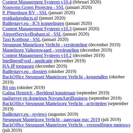
Content Management Systeem v10.4
(februari 2020)
Nouwens Groen Projecten - SSL
(januari 2020)
P. Pijnenburg BV - SSL
(januari 2020)
residualproducts.nl
(januari 2020)
Baillestavy.eu - ICS koppelingen
(januari 2020)
Content Management Systeem v10.3
(januari 2020)
AirportServiceBrabant.nl - SSL
(januari 2020)
Taxi Korthout - SSL
(januari 2020)
Steunpunt Mantelzorg Verlicht - versleuteling
(december 2019)
Mantelzorg Valkenswaard - versleuteling
(december 2019)
Content Management Systeem v10.2
(december 2019)
IntelligentFood - applicatie
(december 2019)
HA-IP toepassen
(december 2019)
Baillestavy.eu - dossiers
(oktober 2019)
BackOffice Steunpunt Mantelzorg Verlicht - kengetallen
(oktober
2019)
Bij ons
(oktober 2019)
Galina Heinrich - Beeldend kunstenaar
(september 2019)
mailserver en domeinen NovumAgriBusiness
(september 2019)
BackOffice Steunpunt Mantelzorg Verlicht - activiteiten
(september
2019)
Baillestavy.eu - reviews
(augustus 2019)
Steunpunt Mantelzorg Verlicht - aanvraag mzc 2019
(juli 2019)
BackOffice Steunpunt Mantelzorg Verlicht - verzendlijsten mnieuws
(juli 2019)