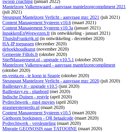
swoop coaching
(januari 2022)
Mantelzorg Valkenswaard - aanvraag mantelzorgcompliment 2021
(juli 2021)
Steunpunt Mantelzorg Verlicht - aanvraag mzc 2021
(juli 2021)
Content Management Systeem v10.6
(maart 2021)
Content Management Systeem v10.3a
(januari 2021)
InpakkenEnWegwezen.fr
(
in ontwikkeling
- januari 2021)
ThuisInFrankrijk.nl
(
in ontwikkeling
- december 2020)
HA-IP toepassen
(december 2020)
deboekhoudkunst
(november 2020)
Gemeente Fillols.fr
(oktober 2020)
StiefManagement.nl - upgrade v10.5.1
(oktober 2020)
Mantelzorg Valkenswaard - aanvraag mantelzorgcompliment
(oktober 2020)
en-venta.eu - te koop in Spanje
(oktober 2020)
Steunpunt Mantelzorg Verlicht - aanvraag mzc 2020
(juli 2020)
Baillestavy.fr - upgrade v10.5
(juni 2020)
Baillestavy.eu - planbord
(mei 2020)
Indische Duinen - restyle
(april 2020)
Pvdrechtwerk - mp4 movies
(april 2020)
grasmeestergerdo.nl
(maart 2020)
Content Management Systeem v10.5
(maart 2020)
Giethoorn boekingen - QR betaalcode
(maart 2020)
Pvdrechtwerk - versleuteling
(maart 2020)
Migratie GEONOSIS naar TATOOINE
(maart 2020)