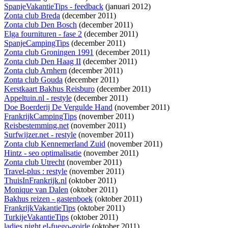
SpanjeVakantieTips - feedback
(januari 2012)
Zonta club Breda
(december 2011)
Zonta club Den Bosch
(december 2011)
Elga fournituren - fase 2
(december 2011)
SpanjeCampingTips
(december 2011)
Zonta club Groningen 1991
(december 2011)
Zonta club Den Haag II
(december 2011)
Zonta club Arnhem
(december 2011)
Zonta club Gouda
(december 2011)
Kerstkaart Bakhus Reisburo
(december 2011)
Appeltuin.nl - restyle
(december 2011)
Doe Boerderij De Vergulde Hand
(november 2011)
FrankrijkCampingTips
(november 2011)
Reisbestemming.net
(november 2011)
Surfwijzer.net - restyle
(november 2011)
Zonta club Kennemerland Zuid
(november 2011)
Hintz - seo optimalisatie
(november 2011)
Zonta club Utrecht
(november 2011)
Travel-plus : restyle
(november 2011)
ThuisInFrankrijk.nl
(oktober 2011)
Monique van Dalen
(oktober 2011)
Bakhus reizen - gastenboek
(oktober 2011)
FrankrijkVakantieTips
(oktober 2011)
TurkijeVakantieTips
(oktober 2011)
ladies night el-fuego-goirle
(oktober 2011)