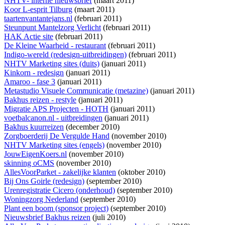
NHTV- interne nieuwsbrief
(maart 2011)
Koor L-esprit Tilburg
(maart 2011)
taartenvantantejans.nl
(februari 2011)
Steunpunt Mantelzorg Verlicht
(februari 2011)
HAK Actie site
(februari 2011)
De Kleine Waarheid - restaurant
(februari 2011)
Indigo-wereld (redesign-uitbreidingen)
(februari 2011)
NHTV Marketing sites (duits)
(januari 2011)
Kinkorn - redesign
(januari 2011)
Amaroo - fase 3
(januari 2011)
Metastudio Visuele Communicatie (metazine)
(januari 2011)
Bakhus reizen - restyle
(januari 2011)
Migratie APS Projecten - HOTH
(januari 2011)
voetbalcanon.nl - uitbreidingen
(januari 2011)
Bakhus kuurreizen
(december 2010)
Zorgboerderij De Vergulde Hand
(november 2010)
NHTV Marketing sites (engels)
(november 2010)
JouwEigenKoers.nl
(november 2010)
skinning oCMS
(november 2010)
AllesVoorParket - zakelijke klanten
(oktober 2010)
Bij Ons Goirle (redesign)
(september 2010)
Urenregistratie Cicero (onderhoud)
(september 2010)
Woningzorg Nederland
(september 2010)
Plant een boom (sponsor project)
(september 2010)
Nieuwsbrief Bakhus reizen
(juli 2010)