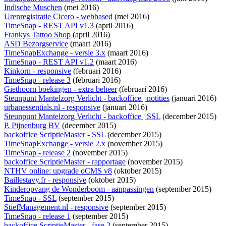
Indische Muschen
(mei 2016)
Urenregistratie Cicero - webbased
(mei 2016)
TimeSnap - REST API v1.3
(april 2016)
Frankys Tattoo Shop
(april 2016)
ASD Bezorgservice
(maart 2016)
TimeSnapExchange - versie 3.x
(maart 2016)
TimeSnap - REST API v1.2
(maart 2016)
Kinkorn - responsive
(februari 2016)
TimeSnap - release 3
(februari 2016)
Giethoorn boekingen - extra beheer
(februari 2016)
Steunpunt Mantelzorg Verlicht - backoffice | notities
(januari 2016)
urbanessentials.nl - responsive
(januari 2016)
Steunpunt Mantelzorg Verlicht - backoffice | SSL
(december 2015)
P. Pijnenburg BV
(december 2015)
backoffice ScriptieMaster - SSL
(december 2015)
TimeSnapExchange - versie 2.x
(november 2015)
TimeSnap - release 2
(november 2015)
backoffice ScriptieMaster - rapportage
(november 2015)
NTHV online: upgrade oCMS v8
(oktober 2015)
Baillestavy.fr - responsive
(oktober 2015)
Kinderopvang de Wonderboom - aanpassingen
(september 2015)
TimeSnap - SSL
(september 2015)
StiefManagement.nl - responsive
(september 2015)
TimeSnap - release 1
(september 2015)
backoffice ScriptieMaster - fase 2
(september 2015)