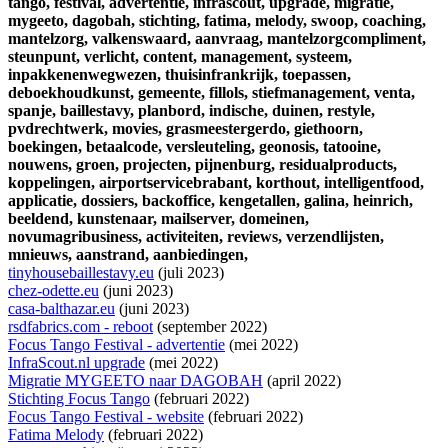
tango,
festival,
advertentie,
infrascout,
upgrade,
migratie,
mygeeto,
dagobah,
stichting,
fatima,
melody,
swoop,
coaching,
mantelzorg,
valkenswaard,
aanvraag,
mantelzorgcompliment,
steunpunt,
verlicht,
content,
management,
systeem,
inpakkenenwegwezen,
thuisinfrankrijk,
toepassen,
deboekhoudkunst,
gemeente,
fillols,
stiefmanagement,
venta,
spanje,
baillestavy,
planbord,
indische,
duinen,
restyle,
pvdrechtwerk,
movies,
grasmeestergerdo,
giethoorn,
boekingen,
betaalcode,
versleuteling,
geonosis,
tatooine,
nouwens,
groen,
projecten,
pijnenburg,
residualproducts,
koppelingen,
airportservicebrabant,
korthout,
intelligentfood,
applicatie,
dossiers,
backoffice,
kengetallen,
galina,
heinrich,
beeldend,
kunstenaar,
mailserver,
domeinen,
novumagribusiness,
activiteiten,
reviews,
verzendlijsten,
mnieuws,
aanstrand,
aanbiedingen,
tinyhousebaillestavy.eu
(juli 2023)
chez-odette.eu
(juni 2023)
casa-balthazar.eu
(juni 2023)
rsdfabrics.com - reboot
(september 2022)
Focus Tango Festival - advertentie
(mei 2022)
InfraScout.nl upgrade
(mei 2022)
Migratie MYGEETO naar DAGOBAH
(april 2022)
Stichting Focus Tango
(februari 2022)
Focus Tango Festival - website
(februari 2022)
Fatima Melody
(februari 2022)