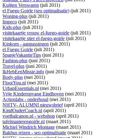
Kuijten Verswaren
(juli 2011)
el Fuego Goirle (seo optimalisatie)
(juli 2011)
Woning-plus
(juli 2011)
Impeco
(juli 2011)
Kids-plus
(juli 2011)
visitekaartje vrouw el-fuego-goirle
(juli 2011)
visitekaartje stier el-fuego-goirle
(juli 2011)
Kinkorn - aanpassingen
(juli 2011)
el Fuego Goirle
(juli 2011)
SpanjeVakantieTips
(juni 2011)
Fashion-plus
(juni 2011)
Travel-plus
(juni 2011)
IkHebEenMissie.info
(juni 2011)
Body-plus
(mei 2011)
FloorYou.nl
(mei 2011)
UrbanEssentials.nl
(mei 2011)
Vrije Kinderopvang Eindhoven
(mei 2011)
Actionlabs - onderhoud
(mei 2011)
NHTV- ALUMNI nieuwsbrief
(april 2011)
KindOuderCoach.nl
(april 2011)
voetbalcanon.nl - webshop
(april 2011)
tafelmanierengoirle.nl
(maart 2011)
Michiel Windrich Montage
(maart 2011)
Bakhus reizen - seo optimalisatie
(maart 2011)