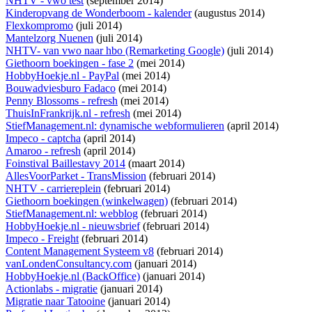
NHTV - vwo test
(september 2014)
Kinderopvang de Wonderboom - kalender
(augustus 2014)
Flexkompromo
(juli 2014)
Mantelzorg Nuenen
(juli 2014)
NHTV- van vwo naar hbo (Remarketing Google)
(juli 2014)
Giethoorn boekingen - fase 2
(mei 2014)
HobbyHoekje.nl - PayPal
(mei 2014)
Bouwadviesburo Fadaco
(mei 2014)
Penny Blossoms - refresh
(mei 2014)
ThuisInFrankrijk.nl - refresh
(mei 2014)
StiefManagement.nl: dynamische webformulieren
(april 2014)
Impeco - captcha
(april 2014)
Amaroo - refresh
(april 2014)
Foinstival Baillestavy 2014
(maart 2014)
AllesVoorParket - TransMission
(februari 2014)
NHTV - carriereplein
(februari 2014)
Giethoorn boekingen (winkelwagen)
(februari 2014)
StiefManagement.nl: webblog
(februari 2014)
HobbyHoekje.nl - nieuwsbrief
(februari 2014)
Impeco - Freight
(februari 2014)
Content Management Systeem v8
(februari 2014)
vanLondenConsultancy.com
(januari 2014)
HobbyHoekje.nl (BackOffice)
(januari 2014)
Actionlabs - migratie
(januari 2014)
Migratie naar Tatooine
(januari 2014)