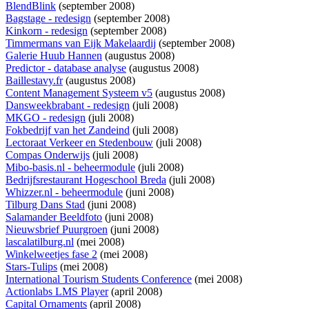
BlendBlink
(september 2008)
Bagstage - redesign
(september 2008)
Kinkorn - redesign
(september 2008)
Timmermans van Eijk Makelaardij
(september 2008)
Galerie Huub Hannen
(augustus 2008)
Predictor - database analyse
(augustus 2008)
Baillestavy.fr
(augustus 2008)
Content Management Systeem v5
(augustus 2008)
Dansweekbrabant - redesign
(juli 2008)
MKGO - redesign
(juli 2008)
Fokbedrijf van het Zandeind
(juli 2008)
Lectoraat Verkeer en Stedenbouw
(juli 2008)
Compas Onderwijs
(juli 2008)
Mibo-basis.nl - beheermodule
(juli 2008)
Bedrijfsrestaurant Hogeschool Breda
(juli 2008)
Whizzer.nl - beheermodule
(juni 2008)
Tilburg Dans Stad
(juni 2008)
Salamander Beeldfoto
(juni 2008)
Nieuwsbrief Puurgroen
(juni 2008)
lascalatilburg.nl
(mei 2008)
Winkelweetjes fase 2
(mei 2008)
Stars-Tulips
(mei 2008)
International Tourism Students Conference
(mei 2008)
Actionlabs LMS Player
(april 2008)
Capital Ornaments
(april 2008)