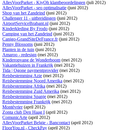
AllesVoorParket - KiyOh klantbeoordelingen
(juli 2012)
AllesVoorParket - seo optimalisatie
(juni 2012)
Shop van het Zandeind
(juni 2012)
Challenger 11 - uitbreidingen
(juni 2012)
AirportServiceBrabant.nl
(juni 2012)
Kinderkleding By Frodo
(juni 2012)
Camping van het Zandeind
(juni 2012)
Canigo-GrandSiteDeFrance.fr
(juni 2012)
Penny Blossoms
(juni 2012)
Planten in de tuin
(juni 2012)
Amaroo - redesign
(mei 2012)
Kinderopvang de Wonderboom
(mei 2012)
Vakantiehuizen in Frankrijk
(mei 2012)
Tida | Ogone paymentprovider
(mei 2012)
Reisbestemming Azie
(mei 2012)
Reisbestemming Noord Amerika
(mei 2012)
Reisbestemming Afrika
(mei 2012)
Reisbestemming Zuid Amerika
(mei 2012)
Reisbestemming Spanje
(mei 2012)
Reisbestemming Frankrijk
(mei 2012)
Montévrier
(april 2012)
Zonta club Den Haag I
(april 2012)
ComunicArte
(april 2012)
AllesVoorParket Belgie - Bancontact
(april 2012)
FloorYou.nl - CheckPay
(april 2012)