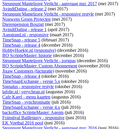
Steunpunt Mantelzorg Verlicht - aanvraag mzc 2017
(mei 2017)
AvindtDating - release 2
(mei 2017)
Steunpunt Mantelzorg Verlicht - responsive restyle
(mei 2017)
Nouwens Groen Projecten
(mei 2017)
Dierenpension Boszigt
(mei 2017)
AvindtDating - release 1
(april 2017)
Aanstrand.nl - responsive
(maart 2017)
TimeSnap - release 5
(februari 2017)
TimeSnap - release 4
(december 2016)
HobbyHoekje.nl (responsive)
(december 2016)
BO ScriptieMaster: historie
(december 2016)
Steunpunt Mantelzorg Verlicht - zorgpas
(december 2016)
BO ScriptieMaster: Custom Abonnement
(november 2016)
Jixaw Customers (facturatie)
(november 2016)
TimeSnap - release 4
(oktober 2016)
TimeSnapExchange - versie 5.x
(oktober 2016)
Signalus - responsive restyle
(oktober 2016)
lafolie.nl | verycheap.nl
(augustus 2016)
Cafe Karel - menu kaarten
(augustus 2016)
TimeSnap - synchronisatie
(juli 2016)
TimeSnapExchange - versie 4.x
(juli 2016)
backoffice ScriptieMaster: Agents
(juli 2016)
Foinstival Baillestavy - responsive
(juni 2016)
EK Voetbal 2016 pool
(juni 2016)
Steunpunt Mantelzorg Verlicht - aanvraag mzc 2016
(juni 2016)