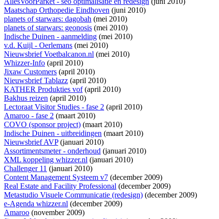
AllesVoorParket - seo optimalisatie en redesign
(juni 2010)
Maatschap Orthopedie Eindhoven
(juni 2010)
planets of starwars: dagobah
(mei 2010)
planets of starwars: geonosis
(mei 2010)
Indische Duinen - aanmelding
(mei 2010)
v.d. Kuijl - Oerlemans
(mei 2010)
Nieuwsbrief Voetbalcanon.nl
(mei 2010)
Whizzer-Info
(april 2010)
Jixaw Customers
(april 2010)
Nieuwsbrief Tablazz
(april 2010)
KATHER Produkties vof
(april 2010)
Bakhus reizen
(april 2010)
Lectoraat Visitor Studies - fase 2
(april 2010)
Amaroo - fase 2
(maart 2010)
COVO (sponsor project)
(maart 2010)
Indische Duinen - uitbreidingen
(maart 2010)
Nieuwsbrief AVP
(januari 2010)
Assortimentsmeter - onderhoud
(januari 2010)
XML koppeling whizzer.nl
(januari 2010)
Challenger 11
(januari 2010)
Content Management Systeem v7
(december 2009)
Real Estate and Facility Professional
(december 2009)
Metastudio Visuele Communicatie (redesign)
(december 2009)
e-Agenda whizzer.nl
(december 2009)
Amaroo
(november 2009)