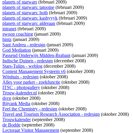
planets of starwars
(februari 2009)
planets of starwars: tatooine
(februari 2009)
planets of starwars: hoth
(februari 2009)
planets of starwars: kashyyyk
(februari 2009)
planets of starwars: alderaan
(februari 2009)
intranet
(februari 2009)
swoop coaching
(januari 2009)
hintz
(januari 2009)
Sant Andreu - redesign
(januari 2009)
God Mediation
(januari 2009)
Passend Onderwijs Midden-Brabant
(januari 2009)
Indische Duinen - redesign
(december 2008)
Stars-Tulips - weblog
(december 2008)
Content Management Systeem v6
(oktober 2008)
Wijnhuis - redesign
(oktober 2008)
Alles voor parket - zoekfunctie
(oktober 2008)
ITSC - photogallery
(oktober 2008)
Trouw-kalender.nl
(oktober 2008)
dsvn
(oktober 2008)
Bijvank Media
(oktober 2008)
Feel the Chemistry - redesign
(oktober 2008)
Travel and Tourism Research Association - redesign
(oktober 2008)
Trouwkalender
(september 2008)
de Bodde
(september 2008)
Lectoraat Visitor Management
(september 2008)