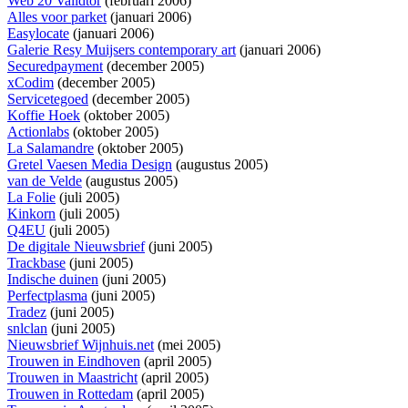
Web 20 Validtor
(februari 2006)
Alles voor parket
(januari 2006)
Easylocate
(januari 2006)
Galerie Resy Muijsers contemporary art
(januari 2006)
Securedpayment
(december 2005)
xCodim
(december 2005)
Servicetegoed
(december 2005)
Koffie Hoek
(oktober 2005)
Actionlabs
(oktober 2005)
La Salamandre
(oktober 2005)
Gretel Vaesen Media Design
(augustus 2005)
van de Velde
(augustus 2005)
La Folie
(juli 2005)
Kinkorn
(juli 2005)
Q4EU
(juli 2005)
De digitale Nieuwsbrief
(juni 2005)
Trackbase
(juni 2005)
Indische duinen
(juni 2005)
Perfectplasma
(juni 2005)
Tradez
(juni 2005)
snlclan
(juni 2005)
Nieuwsbrief Wijnhuis.net
(mei 2005)
Trouwen in Eindhoven
(april 2005)
Trouwen in Maastricht
(april 2005)
Trouwen in Rottedam
(april 2005)