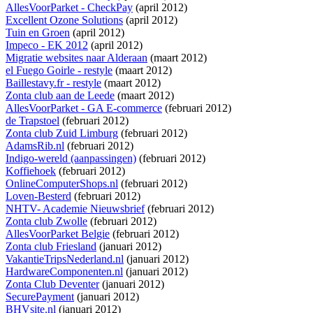
AllesVoorParket - CheckPay
(april 2012)
Excellent Ozone Solutions
(april 2012)
Tuin en Groen
(april 2012)
Impeco - EK 2012
(april 2012)
Migratie websites naar Alderaan
(maart 2012)
el Fuego Goirle - restyle
(maart 2012)
Baillestavy.fr - restyle
(maart 2012)
Zonta club aan de Leede
(maart 2012)
AllesVoorParket - GA E-commerce
(februari 2012)
de Trapstoel
(februari 2012)
Zonta club Zuid Limburg
(februari 2012)
AdamsRib.nl
(februari 2012)
Indigo-wereld (aanpassingen)
(februari 2012)
Koffiehoek
(februari 2012)
OnlineComputerShops.nl
(februari 2012)
Loven-Besterd
(februari 2012)
NHTV- Academie Nieuwsbrief
(februari 2012)
Zonta club Zwolle
(februari 2012)
AllesVoorParket Belgie
(februari 2012)
Zonta club Friesland
(januari 2012)
VakantieTripsNederland.nl
(januari 2012)
HardwareComponenten.nl
(januari 2012)
Zonta Club Deventer
(januari 2012)
SecurePayment
(januari 2012)
BHVsite.nl
(januari 2012)