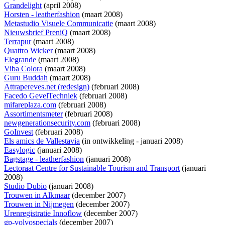
Grandelight
(april 2008)
Horsten - leatherfashion
(maart 2008)
Metastudio Visuele Communicatie
(maart 2008)
Nieuwsbrief PreniQ
(maart 2008)
Terrapur
(maart 2008)
Quattro Wicker
(maart 2008)
Elegrande
(maart 2008)
Viba Colora
(maart 2008)
Guru Buddah
(maart 2008)
Attrapereves.net (redesign)
(februari 2008)
Facedo GevelTechniek
(februari 2008)
mifareplaza.com
(februari 2008)
Assortimentsmeter
(februari 2008)
newgenerationsecurity.com
(februari 2008)
GoInvest
(februari 2008)
Els amics de Vallestavia
(
in ontwikkeling
- januari 2008)
Easylogic
(januari 2008)
Bagstage - leatherfashion
(januari 2008)
Lectoraat Centre for Sustainable Tourism and Transport
(januari
2008)
Studio Dubio
(januari 2008)
Trouwen in Alkmaar
(december 2007)
Trouwen in Nijmegen
(december 2007)
Urenregistratie Innoflow
(december 2007)
gp-volvospecials
(december 2007)