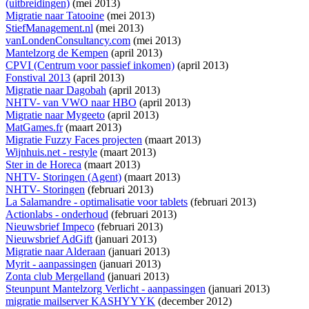
(uitbreidingen)
(mei 2013)
Migratie naar Tatooine
(mei 2013)
StiefManagement.nl
(mei 2013)
vanLondenConsultancy.com
(mei 2013)
Mantelzorg de Kempen
(april 2013)
CPVI (Centrum voor passief inkomen)
(april 2013)
Fonstival 2013
(april 2013)
Migratie naar Dagobah
(april 2013)
NHTV- van VWO naar HBO
(april 2013)
Migratie naar Mygeeto
(april 2013)
MatGames.fr
(maart 2013)
Migratie Fuzzy Faces projecten
(maart 2013)
Wijnhuis.net - restyle
(maart 2013)
Ster in de Horeca
(maart 2013)
NHTV- Storingen (Agent)
(maart 2013)
NHTV- Storingen
(februari 2013)
La Salamandre - optimalisatie voor tablets
(februari 2013)
Actionlabs - onderhoud
(februari 2013)
Nieuwsbrief Impeco
(februari 2013)
Nieuwsbrief AdGift
(januari 2013)
Migratie naar Alderaan
(januari 2013)
Myrit - aanpassingen
(januari 2013)
Zonta club Mergelland
(januari 2013)
Steunpunt Mantelzorg Verlicht - aanpassingen
(januari 2013)
migratie mailserver KASHYYYK
(december 2012)