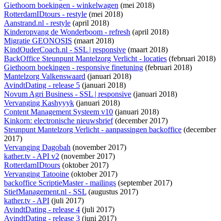
Giethoorn boekingen - winkelwagen
(mei 2018)
RotterdamIDtours - restyle
(mei 2018)
Aanstrand.nl - restyle
(april 2018)
Kinderopvang de Wonderboom - refresh
(april 2018)
Migratie GEONOSIS
(maart 2018)
KindOuderCoach.nl - SSL | responsive
(maart 2018)
BackOffice Steunpunt Mantelzorg Verlicht - locaties
(februari 2018)
Giethoorn boekingen - responsive finetuning
(februari 2018)
Mantelzorg Valkenswaard
(januari 2018)
AvindtDating - release 5
(januari 2018)
Novum Agri Business - SSL | responsive
(januari 2018)
Vervanging Kashyyyk
(januari 2018)
Content Management Systeem v10
(januari 2018)
Kinkorn: electronische nieuwsbrief
(december 2017)
Steunpunt Mantelzorg Verlicht - aanpassingen backoffice
(december
2017)
Vervanging Dagobah
(november 2017)
kather.tv - API v2
(november 2017)
RotterdamIDtours
(oktober 2017)
Vervanging Tatooine
(oktober 2017)
backoffice ScriptieMaster - mailings
(september 2017)
StiefManagement.nl - SSL
(augustus 2017)
kather.tv - API
(juli 2017)
AvindtDating - release 4
(juli 2017)
AvindtDating - release 3
(juni 2017)