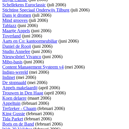
Schellekens Euroclassic
(juli 2006)
Stichting Speciaal Onderwijs Tilburg
(juli 2006)
Dans je dromen
(juli 2006)
Mind grooves
(juli 2006)
Tablazz
(juni 2006)
Maartje Appels
(juni 2006)
Toverland
(juni 2006)
Aarts en Co: kantoormeubiliar
(juni 2006)
Daniel de Rooij
(juni 2006)
Studio Annelee
(juni 2006)
Nieuwsbrief Vivanco
(juni 2006)
Mibo-basis
(juni 2006)
Content Management Systeem v4
(mei 2006)
Indigo-wereld
(mei 2006)
Indinet
(mei 2006)
De stopnaald
(mei 2006)
Appels makelaardij
(april 2006)
Trouwen in Den Haag
(april 2006)
Koen delaere
(maart 2006)
Appeltuin
(februari 2006)
Trefzeker - Chaam
(februari 2006)
King Gussie
(februari 2006)
Tida Parket
(februari 2006)
Boris en de Band
(februari 2006)