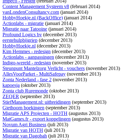
Impeco - Freight
(februari 2014)
Content Management Systeem v8
(februari 2014)
vanLondenConsultancy.com
(januari 2014)
HobbyHoekje.nl (BackOffice)
(januari 2014)
Actionlabs - migratie
(januari 2014)
Migratie naar Tatooine
(januari 2014)
Profound Logics bv
(december 2013)
eerstehulpbijgriep
(december 2013)
HobbyHoekje.nl
(december 2013)
Kim Hemmes - redesign
(december 2013)
Actionlabs - aanpassingen
(december 2013)
Indigo-wereld - redesign
(november 2013)
Steunpunt Mantelzorg Verlicht - vouchers
(november 2013)
AllesVoorParket - MultiSafepay
(november 2013)
Zonta Nederland - fase 2
(november 2013)
kapoesja
(oktober 2013)
Zonta club Ruremonde
(oktober 2013)
ZEQER
(september 2013)
StiefManagement.nl: uitbreidingen
(september 2013)
Giethoorn boekingen
(september 2013)
Migratie APS Projecten - HOTH
(augustus 2013)
MatGames.fr - export koppelingen
(augustus 2013)
Novum Agri Business
(juli 2013)
Migratie van HOTH
(juli 2013)
Migratie van Dagobah
(juli 2013)