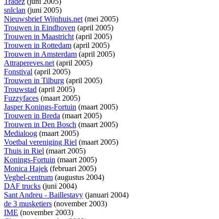
Tradez
(juni 2005)
snlclan
(juni 2005)
Nieuwsbrief Wijnhuis.net
(mei 2005)
Trouwen in Eindhoven
(april 2005)
Trouwen in Maastricht
(april 2005)
Trouwen in Rottedam
(april 2005)
Trouwen in Amsterdam
(april 2005)
Attrapereves.net
(april 2005)
Fonstival
(april 2005)
Trouwen in Tilburg
(april 2005)
Trouwstad
(april 2005)
Fuzzyfaces
(maart 2005)
Jasper Konings-Fortuin
(maart 2005)
Trouwen in Breda
(maart 2005)
Trouwen in Den Bosch
(maart 2005)
Medialoog
(maart 2005)
Voetbal vereniging Riel
(maart 2005)
Thuis in Riel
(maart 2005)
Konings-Fortuin
(maart 2005)
Monica Hajek
(februari 2005)
Veghel-centrum
(augustus 2004)
DAF trucks
(juni 2004)
Sant Andreu - Baillestavy
(januari 2004)
de 3 musketiers
(november 2003)
IME
(november 2003)