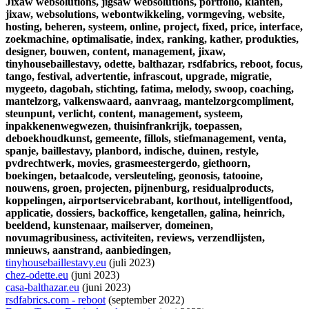
Jixaw websolutions,
jigsaw websolutions,
portfolio,
klanten,
jixaw,
websolutions,
webontwikkeling,
vormgeving,
website,
hosting,
beheren,
systeem,
online,
project,
fixed,
price,
interface,
zoekmachine,
optimalisatie,
index,
ranking,
kather,
produkties,
designer,
bouwen,
content,
management,
jixaw,
tinyhousebaillestavy,
odette,
balthazar,
rsdfabrics,
reboot,
focus,
tango,
festival,
advertentie,
infrascout,
upgrade,
migratie,
mygeeto,
dagobah,
stichting,
fatima,
melody,
swoop,
coaching,
mantelzorg,
valkenswaard,
aanvraag,
mantelzorgcompliment,
steunpunt,
verlicht,
content,
management,
systeem,
inpakkenenwegwezen,
thuisinfrankrijk,
toepassen,
deboekhoudkunst,
gemeente,
fillols,
stiefmanagement,
venta,
spanje,
baillestavy,
planbord,
indische,
duinen,
restyle,
pvdrechtwerk,
movies,
grasmeestergerdo,
giethoorn,
boekingen,
betaalcode,
versleuteling,
geonosis,
tatooine,
nouwens,
groen,
projecten,
pijnenburg,
residualproducts,
koppelingen,
airportservicebrabant,
korthout,
intelligentfood,
applicatie,
dossiers,
backoffice,
kengetallen,
galina,
heinrich,
beeldend,
kunstenaar,
mailserver,
domeinen,
novumagribusiness,
activiteiten,
reviews,
verzendlijsten,
mnieuws,
aanstrand,
aanbiedingen,
tinyhousebaillestavy.eu
(juli 2023)
chez-odette.eu
(juni 2023)
casa-balthazar.eu
(juni 2023)
rsdfabrics.com - reboot
(september 2022)