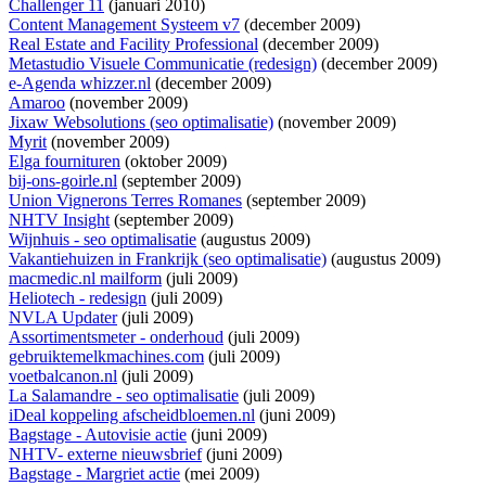
Challenger 11
(januari 2010)
Content Management Systeem v7
(december 2009)
Real Estate and Facility Professional
(december 2009)
Metastudio Visuele Communicatie (redesign)
(december 2009)
e-Agenda whizzer.nl
(december 2009)
Amaroo
(november 2009)
Jixaw Websolutions (seo optimalisatie)
(november 2009)
Myrit
(november 2009)
Elga fournituren
(oktober 2009)
bij-ons-goirle.nl
(september 2009)
Union Vignerons Terres Romanes
(september 2009)
NHTV Insight
(september 2009)
Wijnhuis - seo optimalisatie
(augustus 2009)
Vakantiehuizen in Frankrijk (seo optimalisatie)
(augustus 2009)
macmedic.nl mailform
(juli 2009)
Heliotech - redesign
(juli 2009)
NVLA Updater
(juli 2009)
Assortimentsmeter - onderhoud
(juli 2009)
gebruiktemelkmachines.com
(juli 2009)
voetbalcanon.nl
(juli 2009)
La Salamandre - seo optimalisatie
(juli 2009)
iDeal koppeling afscheidbloemen.nl
(juni 2009)
Bagstage - Autovisie actie
(juni 2009)
NHTV- externe nieuwsbrief
(juni 2009)
Bagstage - Margriet actie
(mei 2009)