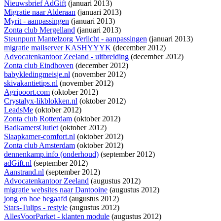
Nieuwsbrief AdGift
(januari 2013)
Migratie naar Alderaan
(januari 2013)
Myrit - aanpassingen
(januari 2013)
Zonta club Mergelland
(januari 2013)
Steunpunt Mantelzorg Verlicht - aanpassingen
(januari 2013)
migratie mailserver KASHYYYK
(december 2012)
Advocatenkantoor Zeeland - uitbreiding
(december 2012)
Zonta club Eindhoven
(december 2012)
babykledingmeisje.nl
(november 2012)
skivakantietips.nl
(november 2012)
Agripoort.com
(oktober 2012)
Crystalyx-likblokken.nl
(oktober 2012)
LeadsMe
(oktober 2012)
Zonta club Rotterdam
(oktober 2012)
BadkamersOutlet
(oktober 2012)
Slaapkamer-comfort.nl
(oktober 2012)
Zonta club Amsterdam
(oktober 2012)
dennenkamp.info (onderhoud)
(september 2012)
adGift.nl
(september 2012)
Aanstrand.nl
(september 2012)
Advocatenkantoor Zeeland
(augustus 2012)
migratie websites naar Dantooine
(augustus 2012)
jong en hoe begaafd
(augustus 2012)
Stars-Tulips - restyle
(augustus 2012)
AllesVoorParket - klanten module
(augustus 2012)