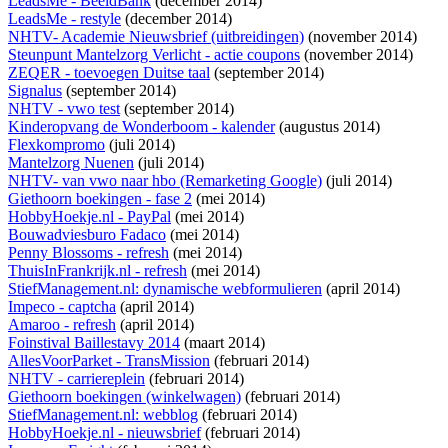
LeadsMe - BeeldBank
(december 2014)
LeadsMe - restyle
(december 2014)
NHTV- Academie Nieuwsbrief (uitbreidingen)
(november 2014)
Steunpunt Mantelzorg Verlicht - actie coupons
(november 2014)
ZEQER - toevoegen Duitse taal
(september 2014)
Signalus
(september 2014)
NHTV - vwo test
(september 2014)
Kinderopvang de Wonderboom - kalender
(augustus 2014)
Flexkompromo
(juli 2014)
Mantelzorg Nuenen
(juli 2014)
NHTV- van vwo naar hbo (Remarketing Google)
(juli 2014)
Giethoorn boekingen - fase 2
(mei 2014)
HobbyHoekje.nl - PayPal
(mei 2014)
Bouwadviesburo Fadaco
(mei 2014)
Penny Blossoms - refresh
(mei 2014)
ThuisInFrankrijk.nl - refresh
(mei 2014)
StiefManagement.nl: dynamische webformulieren
(april 2014)
Impeco - captcha
(april 2014)
Amaroo - refresh
(april 2014)
Foinstival Baillestavy 2014
(maart 2014)
AllesVoorParket - TransMission
(februari 2014)
NHTV - carriereplein
(februari 2014)
Giethoorn boekingen (winkelwagen)
(februari 2014)
StiefManagement.nl: webblog
(februari 2014)
HobbyHoekje.nl - nieuwsbrief
(februari 2014)