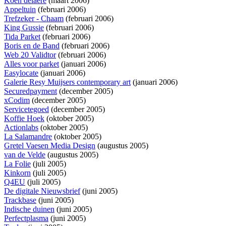
Koen delaere
(maart 2006)
Appeltuin
(februari 2006)
Trefzeker - Chaam
(februari 2006)
King Gussie
(februari 2006)
Tida Parket
(februari 2006)
Boris en de Band
(februari 2006)
Web 20 Validtor
(februari 2006)
Alles voor parket
(januari 2006)
Easylocate
(januari 2006)
Galerie Resy Muijsers contemporary art
(januari 2006)
Securedpayment
(december 2005)
xCodim
(december 2005)
Servicetegoed
(december 2005)
Koffie Hoek
(oktober 2005)
Actionlabs
(oktober 2005)
La Salamandre
(oktober 2005)
Gretel Vaesen Media Design
(augustus 2005)
van de Velde
(augustus 2005)
La Folie
(juli 2005)
Kinkorn
(juli 2005)
Q4EU
(juli 2005)
De digitale Nieuwsbrief
(juni 2005)
Trackbase
(juni 2005)
Indische duinen
(juni 2005)
Perfectplasma
(juni 2005)