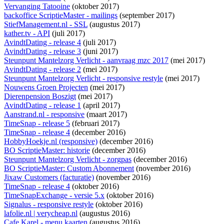
Vervanging Tatooine
(oktober 2017)
backoffice ScriptieMaster - mailings
(september 2017)
StiefManagement.nl - SSL
(augustus 2017)
kather.tv - API
(juli 2017)
AvindtDating - release 4
(juli 2017)
AvindtDating - release 3
(juni 2017)
Steunpunt Mantelzorg Verlicht - aanvraag mzc 2017
(mei 2017)
AvindtDating - release 2
(mei 2017)
Steunpunt Mantelzorg Verlicht - responsive restyle
(mei 2017)
Nouwens Groen Projecten
(mei 2017)
Dierenpension Boszigt
(mei 2017)
AvindtDating - release 1
(april 2017)
Aanstrand.nl - responsive
(maart 2017)
TimeSnap - release 5
(februari 2017)
TimeSnap - release 4
(december 2016)
HobbyHoekje.nl (responsive)
(december 2016)
BO ScriptieMaster: historie
(december 2016)
Steunpunt Mantelzorg Verlicht - zorgpas
(december 2016)
BO ScriptieMaster: Custom Abonnement
(november 2016)
Jixaw Customers (facturatie)
(november 2016)
TimeSnap - release 4
(oktober 2016)
TimeSnapExchange - versie 5.x
(oktober 2016)
Signalus - responsive restyle
(oktober 2016)
lafolie.nl | verycheap.nl
(augustus 2016)
Cafe Karel - menu kaarten
(augustus 2016)