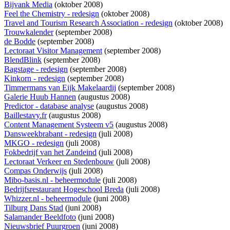
Bijvank Media
(oktober 2008)
Feel the Chemistry - redesign
(oktober 2008)
Travel and Tourism Research Association - redesign
(oktober 2008)
Trouwkalender
(september 2008)
de Bodde
(september 2008)
Lectoraat Visitor Management
(september 2008)
BlendBlink
(september 2008)
Bagstage - redesign
(september 2008)
Kinkorn - redesign
(september 2008)
Timmermans van Eijk Makelaardij
(september 2008)
Galerie Huub Hannen
(augustus 2008)
Predictor - database analyse
(augustus 2008)
Baillestavy.fr
(augustus 2008)
Content Management Systeem v5
(augustus 2008)
Dansweekbrabant - redesign
(juli 2008)
MKGO - redesign
(juli 2008)
Fokbedrijf van het Zandeind
(juli 2008)
Lectoraat Verkeer en Stedenbouw
(juli 2008)
Compas Onderwijs
(juli 2008)
Mibo-basis.nl - beheermodule
(juli 2008)
Bedrijfsrestaurant Hogeschool Breda
(juli 2008)
Whizzer.nl - beheermodule
(juni 2008)
Tilburg Dans Stad
(juni 2008)
Salamander Beeldfoto
(juni 2008)
Nieuwsbrief Puurgroen
(juni 2008)