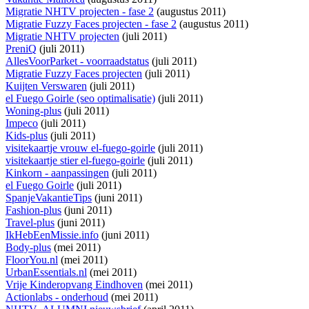
Migratie NHTV projecten - fase 2
(augustus 2011)
Migratie Fuzzy Faces projecten - fase 2
(augustus 2011)
Migratie NHTV projecten
(juli 2011)
PreniQ
(juli 2011)
AllesVoorParket - voorraadstatus
(juli 2011)
Migratie Fuzzy Faces projecten
(juli 2011)
Kuijten Verswaren
(juli 2011)
el Fuego Goirle (seo optimalisatie)
(juli 2011)
Woning-plus
(juli 2011)
Impeco
(juli 2011)
Kids-plus
(juli 2011)
visitekaartje vrouw el-fuego-goirle
(juli 2011)
visitekaartje stier el-fuego-goirle
(juli 2011)
Kinkorn - aanpassingen
(juli 2011)
el Fuego Goirle
(juli 2011)
SpanjeVakantieTips
(juni 2011)
Fashion-plus
(juni 2011)
Travel-plus
(juni 2011)
IkHebEenMissie.info
(juni 2011)
Body-plus
(mei 2011)
FloorYou.nl
(mei 2011)
UrbanEssentials.nl
(mei 2011)
Vrije Kinderopvang Eindhoven
(mei 2011)
Actionlabs - onderhoud
(mei 2011)