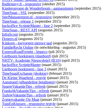
Baillestavy.fr - responsive
(oktober 2015)
Kinderopvang de Wonderboom - aanpassingen
(september 2015)
TimeSnap - SSL
(september 2015)
StiefManagement.nl - responsive
(september 2015)
TimeSnap - release 1
(september 2015)
backoffice ScriptieMaster - fase 2
(september 2015)
TimeSnap - REST API
(augustus 2015)
InfraScout
(augustus 2015)
Donero.nl
(augustus 2015)
Kinkorn - toevoegen nieuwe taal
(augustus 2015)
FamilieRecht Online
(
in ontwikkeling
- augustus 2015)
ExpressRoadFreight - Impeco
(juli 2015)
Giethoorn boekingen (planbord)
(juli 2015)
NHTV- Academie Nieuwsbrief (IE10)
(april 2015)
backoffice ScriptieMaster
(maart 2015)
Giethoorn boekingen - fase 3
(maart 2015)
TimeSnapExchange (desktop)
(februari 2015)
De Kleine Waarheid - restyle
(januari 2015)
Aanstrand (afhandeling betalingen)
(januari 2015)
SpanjeVakantieTips - refresh
(januari 2015)
FrankrijkVakantieTips - refresh
(januari 2015)
TurkijeVakantieTips - refresh
(januari 2015)
Zomervakantie Op Maat
(januari 2015)
TuinEnKlussen - responsive restyle
(januari 2015)