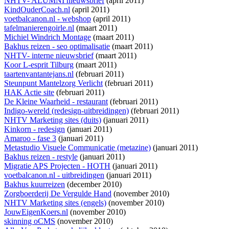
NHTV- ALUMNI nieuwsbrief
(april 2011)
KindOuderCoach.nl
(april 2011)
voetbalcanon.nl - webshop
(april 2011)
tafelmanierengoirle.nl
(maart 2011)
Michiel Windrich Montage
(maart 2011)
Bakhus reizen - seo optimalisatie
(maart 2011)
NHTV- interne nieuwsbrief
(maart 2011)
Koor L-esprit Tilburg
(maart 2011)
taartenvantantejans.nl
(februari 2011)
Steunpunt Mantelzorg Verlicht
(februari 2011)
HAK Actie site
(februari 2011)
De Kleine Waarheid - restaurant
(februari 2011)
Indigo-wereld (redesign-uitbreidingen)
(februari 2011)
NHTV Marketing sites (duits)
(januari 2011)
Kinkorn - redesign
(januari 2011)
Amaroo - fase 3
(januari 2011)
Metastudio Visuele Communicatie (metazine)
(januari 2011)
Bakhus reizen - restyle
(januari 2011)
Migratie APS Projecten - HOTH
(januari 2011)
voetbalcanon.nl - uitbreidingen
(januari 2011)
Bakhus kuurreizen
(december 2010)
Zorgboerderij De Vergulde Hand
(november 2010)
NHTV Marketing sites (engels)
(november 2010)
JouwEigenKoers.nl
(november 2010)
skinning oCMS
(november 2010)