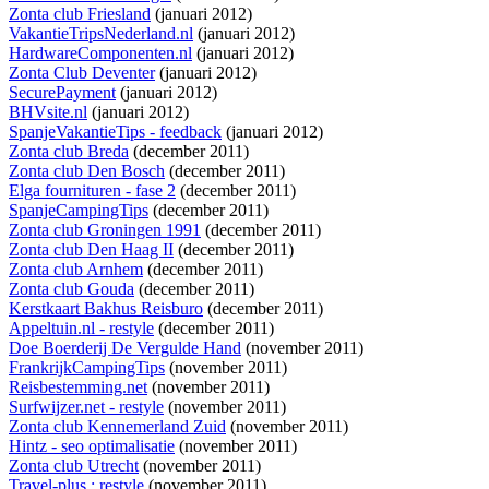
Zonta club Friesland
(januari 2012)
VakantieTripsNederland.nl
(januari 2012)
HardwareComponenten.nl
(januari 2012)
Zonta Club Deventer
(januari 2012)
SecurePayment
(januari 2012)
BHVsite.nl
(januari 2012)
SpanjeVakantieTips - feedback
(januari 2012)
Zonta club Breda
(december 2011)
Zonta club Den Bosch
(december 2011)
Elga fournituren - fase 2
(december 2011)
SpanjeCampingTips
(december 2011)
Zonta club Groningen 1991
(december 2011)
Zonta club Den Haag II
(december 2011)
Zonta club Arnhem
(december 2011)
Zonta club Gouda
(december 2011)
Kerstkaart Bakhus Reisburo
(december 2011)
Appeltuin.nl - restyle
(december 2011)
Doe Boerderij De Vergulde Hand
(november 2011)
FrankrijkCampingTips
(november 2011)
Reisbestemming.net
(november 2011)
Surfwijzer.net - restyle
(november 2011)
Zonta club Kennemerland Zuid
(november 2011)
Hintz - seo optimalisatie
(november 2011)
Zonta club Utrecht
(november 2011)
Travel-plus : restyle
(november 2011)