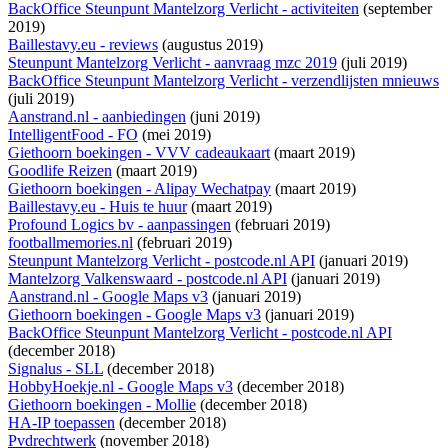
BackOffice Steunpunt Mantelzorg Verlicht - activiteiten
(september
2019)
Baillestavy.eu - reviews
(augustus 2019)
Steunpunt Mantelzorg Verlicht - aanvraag mzc 2019
(juli 2019)
BackOffice Steunpunt Mantelzorg Verlicht - verzendlijsten mnieuws
(juli 2019)
Aanstrand.nl - aanbiedingen
(juni 2019)
IntelligentFood - FO
(mei 2019)
Giethoorn boekingen - VVV cadeaukaart
(maart 2019)
Goodlife Reizen
(maart 2019)
Giethoorn boekingen - Alipay Wechatpay
(maart 2019)
Baillestavy.eu - Huis te huur
(maart 2019)
Profound Logics bv - aanpassingen
(februari 2019)
footballmemories.nl
(februari 2019)
Steunpunt Mantelzorg Verlicht - postcode.nl API
(januari 2019)
Mantelzorg Valkenswaard - postcode.nl API
(januari 2019)
Aanstrand.nl - Google Maps v3
(januari 2019)
Giethoorn boekingen - Google Maps v3
(januari 2019)
BackOffice Steunpunt Mantelzorg Verlicht - postcode.nl API
(december 2018)
Signalus - SLL
(december 2018)
HobbyHoekje.nl - Google Maps v3
(december 2018)
Giethoorn boekingen - Mollie
(december 2018)
HA-IP toepassen
(december 2018)
Pvdrechtwerk
(november 2018)