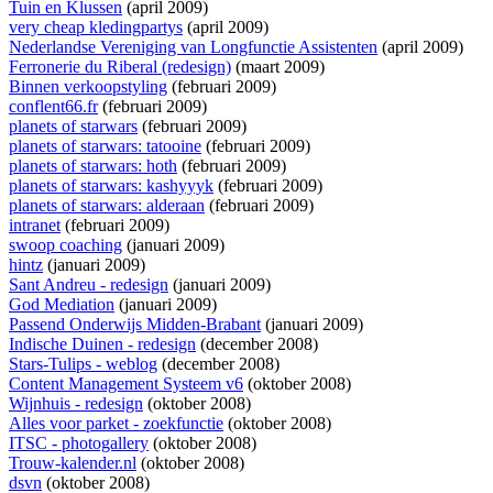
Tuin en Klussen
(april 2009)
very cheap kledingpartys
(april 2009)
Nederlandse Vereniging van Longfunctie Assistenten
(april 2009)
Ferronerie du Riberal (redesign)
(maart 2009)
Binnen verkoopstyling
(februari 2009)
conflent66.fr
(februari 2009)
planets of starwars
(februari 2009)
planets of starwars: tatooine
(februari 2009)
planets of starwars: hoth
(februari 2009)
planets of starwars: kashyyyk
(februari 2009)
planets of starwars: alderaan
(februari 2009)
intranet
(februari 2009)
swoop coaching
(januari 2009)
hintz
(januari 2009)
Sant Andreu - redesign
(januari 2009)
God Mediation
(januari 2009)
Passend Onderwijs Midden-Brabant
(januari 2009)
Indische Duinen - redesign
(december 2008)
Stars-Tulips - weblog
(december 2008)
Content Management Systeem v6
(oktober 2008)
Wijnhuis - redesign
(oktober 2008)
Alles voor parket - zoekfunctie
(oktober 2008)
ITSC - photogallery
(oktober 2008)
Trouw-kalender.nl
(oktober 2008)
dsvn
(oktober 2008)