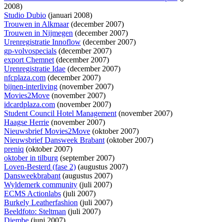
2008)
Studio Dubio
(januari 2008)
Trouwen in Alkmaar
(december 2007)
Trouwen in Nijmegen
(december 2007)
Urenregistratie Innoflow
(december 2007)
gp-volvospecials
(december 2007)
export Chemnet
(december 2007)
Urenregistratie Idae
(december 2007)
nfcplaza.com
(december 2007)
bijnen-interliving
(november 2007)
Movies2Move
(november 2007)
idcardplaza.com
(november 2007)
Student Council Hotel Management
(november 2007)
Haagse Herrie
(november 2007)
Nieuwsbrief Movies2Move
(oktober 2007)
Nieuwsbrief Dansweek Brabant
(oktober 2007)
preniq
(oktober 2007)
oktober in tilburg
(september 2007)
Loven-Besterd (fase 2)
(augustus 2007)
Dansweekbrabant
(augustus 2007)
Wyldemerk community
(juli 2007)
ECMS Actionlabs
(juli 2007)
Burkely Leatherfashion
(juli 2007)
Beeldfoto: Steltman
(juli 2007)
Djembe
(juni 2007)