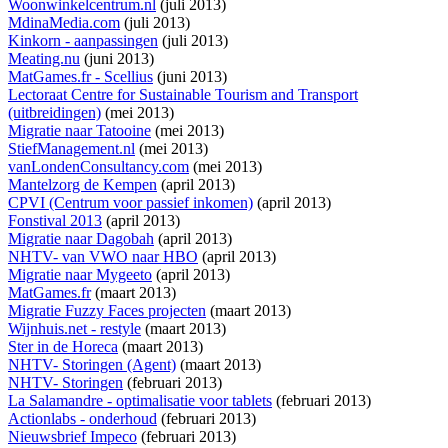
Woonwinkelcentrum.nl
(juli 2013)
MdinaMedia.com
(juli 2013)
Kinkorn - aanpassingen
(juli 2013)
Meating.nu
(juni 2013)
MatGames.fr - Scellius
(juni 2013)
Lectoraat Centre for Sustainable Tourism and Transport
(uitbreidingen)
(mei 2013)
Migratie naar Tatooine
(mei 2013)
StiefManagement.nl
(mei 2013)
vanLondenConsultancy.com
(mei 2013)
Mantelzorg de Kempen
(april 2013)
CPVI (Centrum voor passief inkomen)
(april 2013)
Fonstival 2013
(april 2013)
Migratie naar Dagobah
(april 2013)
NHTV- van VWO naar HBO
(april 2013)
Migratie naar Mygeeto
(april 2013)
MatGames.fr
(maart 2013)
Migratie Fuzzy Faces projecten
(maart 2013)
Wijnhuis.net - restyle
(maart 2013)
Ster in de Horeca
(maart 2013)
NHTV- Storingen (Agent)
(maart 2013)
NHTV- Storingen
(februari 2013)
La Salamandre - optimalisatie voor tablets
(februari 2013)
Actionlabs - onderhoud
(februari 2013)
Nieuwsbrief Impeco
(februari 2013)