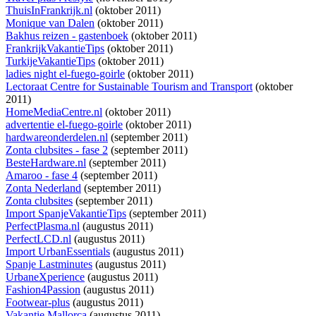
ThuisInFrankrijk.nl
(oktober 2011)
Monique van Dalen
(oktober 2011)
Bakhus reizen - gastenboek
(oktober 2011)
FrankrijkVakantieTips
(oktober 2011)
TurkijeVakantieTips
(oktober 2011)
ladies night el-fuego-goirle
(oktober 2011)
Lectoraat Centre for Sustainable Tourism and Transport
(oktober
2011)
HomeMediaCentre.nl
(oktober 2011)
advertentie el-fuego-goirle
(oktober 2011)
hardwareonderdelen.nl
(september 2011)
Zonta clubsites - fase 2
(september 2011)
BesteHardware.nl
(september 2011)
Amaroo - fase 4
(september 2011)
Zonta Nederland
(september 2011)
Zonta clubsites
(september 2011)
Import SpanjeVakantieTips
(september 2011)
PerfectPlasma.nl
(augustus 2011)
PerfectLCD.nl
(augustus 2011)
Import UrbanEssentials
(augustus 2011)
Spanje Lastminutes
(augustus 2011)
UrbaneXperience
(augustus 2011)
Fashion4Passion
(augustus 2011)
Footwear-plus
(augustus 2011)
Vakantie Mallorca
(augustus 2011)