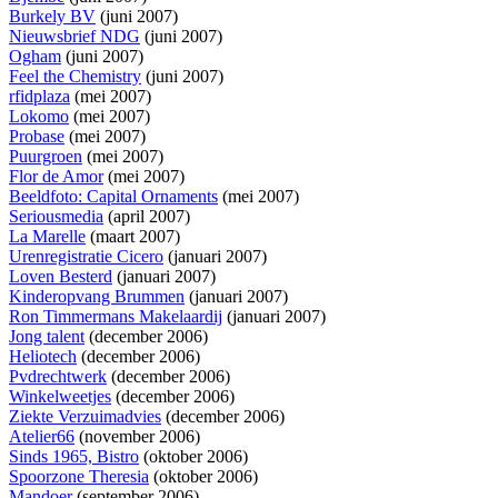
Burkely BV
(juni 2007)
Nieuwsbrief NDG
(juni 2007)
Ogham
(juni 2007)
Feel the Chemistry
(juni 2007)
rfidplaza
(mei 2007)
Lokomo
(mei 2007)
Probase
(mei 2007)
Puurgroen
(mei 2007)
Flor de Amor
(mei 2007)
Beeldfoto: Capital Ornaments
(mei 2007)
Seriousmedia
(april 2007)
La Marelle
(maart 2007)
Urenregistratie Cicero
(januari 2007)
Loven Besterd
(januari 2007)
Kinderopvang Brummen
(januari 2007)
Ron Timmermans Makelaardij
(januari 2007)
Jong talent
(december 2006)
Heliotech
(december 2006)
Pvdrechtwerk
(december 2006)
Winkelweetjes
(december 2006)
Ziekte Verzuimadvies
(december 2006)
Atelier66
(november 2006)
Sinds 1965, Bistro
(oktober 2006)
Spoorzone Theresia
(oktober 2006)
Mandoer
(september 2006)