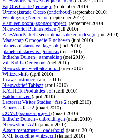
AllesVoorParket - zakelijke klanten
(oktober 2010)
Bij Ons Goirle (redesign)
(september 2010)
Urenregistratie Cicero (onderhoud)
(september 2010)
Woningzorg Nederland
(september 2010)
Plant een boom (sponsor project)
(september 2010)
Nieuwsbrief Bakhus reizen
(juli 2010)
AllesVoorParket - seo optimalisatie en redesign
(juni 2010)
Maatschap Orthopedie Eindhoven
(juni 2010)
planets of starwars: dagobah
(mei 2010)
planets of starwars: geonosis
(mei 2010)
Indische Duinen - aanmelding
(mei 2010)
v.d. Kuijl - Oerlemans
(mei 2010)
Nieuwsbrief Voetbalcanon.nl
(mei 2010)
Whizzer-Info
(april 2010)
Jixaw Customers
(april 2010)
Nieuwsbrief Tablazz
(april 2010)
KATHER Produkties vof
(april 2010)
Bakhus reizen
(april 2010)
Lectoraat Visitor Studies - fase 2
(april 2010)
Amaroo - fase 2
(maart 2010)
COVO (sponsor project)
(maart 2010)
Indische Duinen - uitbreidingen
(maart 2010)
Nieuwsbrief AVP
(januari 2010)
Assortimentsmeter - onderhoud
(januari 2010)
XML koppeling whizzer.nl
(januari 2010)