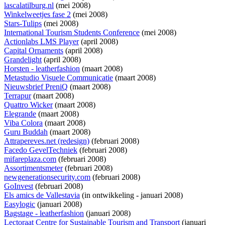
lascalatilburg.nl
(mei 2008)
Winkelweetjes fase 2
(mei 2008)
Stars-Tulips
(mei 2008)
International Tourism Students Conference
(mei 2008)
Actionlabs LMS Player
(april 2008)
Capital Ornaments
(april 2008)
Grandelight
(april 2008)
Horsten - leatherfashion
(maart 2008)
Metastudio Visuele Communicatie
(maart 2008)
Nieuwsbrief PreniQ
(maart 2008)
Terrapur
(maart 2008)
Quattro Wicker
(maart 2008)
Elegrande
(maart 2008)
Viba Colora
(maart 2008)
Guru Buddah
(maart 2008)
Attrapereves.net (redesign)
(februari 2008)
Facedo GevelTechniek
(februari 2008)
mifareplaza.com
(februari 2008)
Assortimentsmeter
(februari 2008)
newgenerationsecurity.com
(februari 2008)
GoInvest
(februari 2008)
Els amics de Vallestavia
(
in ontwikkeling
- januari 2008)
Easylogic
(januari 2008)
Bagstage - leatherfashion
(januari 2008)
Lectoraat Centre for Sustainable Tourism and Transport
(januari