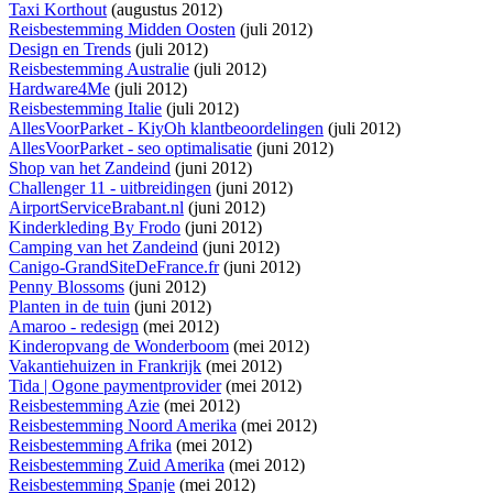
Taxi Korthout
(augustus 2012)
Reisbestemming Midden Oosten
(juli 2012)
Design en Trends
(juli 2012)
Reisbestemming Australie
(juli 2012)
Hardware4Me
(juli 2012)
Reisbestemming Italie
(juli 2012)
AllesVoorParket - KiyOh klantbeoordelingen
(juli 2012)
AllesVoorParket - seo optimalisatie
(juni 2012)
Shop van het Zandeind
(juni 2012)
Challenger 11 - uitbreidingen
(juni 2012)
AirportServiceBrabant.nl
(juni 2012)
Kinderkleding By Frodo
(juni 2012)
Camping van het Zandeind
(juni 2012)
Canigo-GrandSiteDeFrance.fr
(juni 2012)
Penny Blossoms
(juni 2012)
Planten in de tuin
(juni 2012)
Amaroo - redesign
(mei 2012)
Kinderopvang de Wonderboom
(mei 2012)
Vakantiehuizen in Frankrijk
(mei 2012)
Tida | Ogone paymentprovider
(mei 2012)
Reisbestemming Azie
(mei 2012)
Reisbestemming Noord Amerika
(mei 2012)
Reisbestemming Afrika
(mei 2012)
Reisbestemming Zuid Amerika
(mei 2012)
Reisbestemming Spanje
(mei 2012)