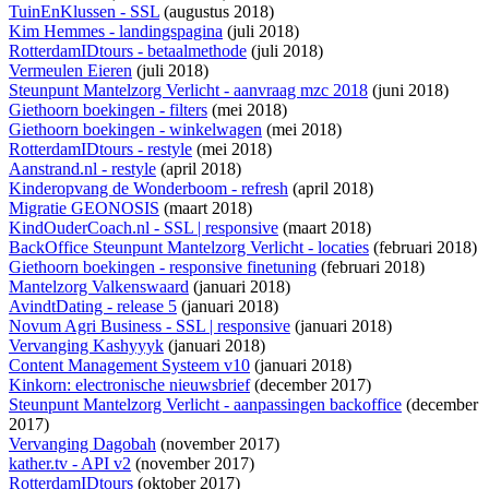
TuinEnKlussen - SSL
(augustus 2018)
Kim Hemmes - landingspagina
(juli 2018)
RotterdamIDtours - betaalmethode
(juli 2018)
Vermeulen Eieren
(juli 2018)
Steunpunt Mantelzorg Verlicht - aanvraag mzc 2018
(juni 2018)
Giethoorn boekingen - filters
(mei 2018)
Giethoorn boekingen - winkelwagen
(mei 2018)
RotterdamIDtours - restyle
(mei 2018)
Aanstrand.nl - restyle
(april 2018)
Kinderopvang de Wonderboom - refresh
(april 2018)
Migratie GEONOSIS
(maart 2018)
KindOuderCoach.nl - SSL | responsive
(maart 2018)
BackOffice Steunpunt Mantelzorg Verlicht - locaties
(februari 2018)
Giethoorn boekingen - responsive finetuning
(februari 2018)
Mantelzorg Valkenswaard
(januari 2018)
AvindtDating - release 5
(januari 2018)
Novum Agri Business - SSL | responsive
(januari 2018)
Vervanging Kashyyyk
(januari 2018)
Content Management Systeem v10
(januari 2018)
Kinkorn: electronische nieuwsbrief
(december 2017)
Steunpunt Mantelzorg Verlicht - aanpassingen backoffice
(december
2017)
Vervanging Dagobah
(november 2017)
kather.tv - API v2
(november 2017)
RotterdamIDtours
(oktober 2017)