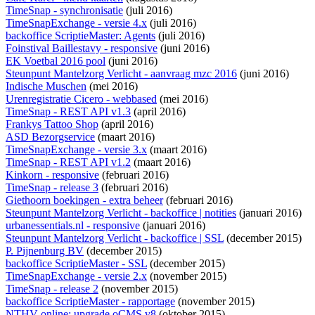
TimeSnap - synchronisatie
(juli 2016)
TimeSnapExchange - versie 4.x
(juli 2016)
backoffice ScriptieMaster: Agents
(juli 2016)
Foinstival Baillestavy - responsive
(juni 2016)
EK Voetbal 2016 pool
(juni 2016)
Steunpunt Mantelzorg Verlicht - aanvraag mzc 2016
(juni 2016)
Indische Muschen
(mei 2016)
Urenregistratie Cicero - webbased
(mei 2016)
TimeSnap - REST API v1.3
(april 2016)
Frankys Tattoo Shop
(april 2016)
ASD Bezorgservice
(maart 2016)
TimeSnapExchange - versie 3.x
(maart 2016)
TimeSnap - REST API v1.2
(maart 2016)
Kinkorn - responsive
(februari 2016)
TimeSnap - release 3
(februari 2016)
Giethoorn boekingen - extra beheer
(februari 2016)
Steunpunt Mantelzorg Verlicht - backoffice | notities
(januari 2016)
urbanessentials.nl - responsive
(januari 2016)
Steunpunt Mantelzorg Verlicht - backoffice | SSL
(december 2015)
P. Pijnenburg BV
(december 2015)
backoffice ScriptieMaster - SSL
(december 2015)
TimeSnapExchange - versie 2.x
(november 2015)
TimeSnap - release 2
(november 2015)
backoffice ScriptieMaster - rapportage
(november 2015)
NTHV online: upgrade oCMS v8
(oktober 2015)