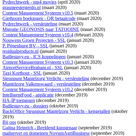
Pvdrechtwerk - mp4 movies
(april 2020)
grasmeestergerdo.nl
(maart 2020)
Content Management Systeem v10.5
(maart 2020)
Giethoorn boekingen - QR betaalcode
(maart 2020)
Pvdrechtwerk - versleuteling
(maart 2020)
Migratie GEONOSIS naar TATOOINE
(maart 2020)
Content Management Systeem v10.4
(februari 2020)
Nouwens Groen Projecten - SSL
(januari 2020)
P. Pijnenburg BV - SSL
(januari 2020)
residualproducts.nl
(januari 2020)
Baillestavy.eu - ICS koppelingen
(januari 2020)
Content Management Systeem v10.3
(januari 2020)
AirportServiceBrabant.nl - SSL
(januari 2020)
Taxi Korthout - SSL
(januari 2020)
Steunpunt Mantelzorg Verlicht - versleuteling
(december 2019)
Mantelzorg Valkenswaard - versleuteling
(december 2019)
Content Management Systeem v10.2
(december 2019)
IntelligentFood - applicatie
(december 2019)
HA-IP toepassen
(december 2019)
Baillestavy.eu - dossiers
(oktober 2019)
BackOffice Steunpunt Mantelzorg Verlicht - kengetallen
(oktober
2019)
Bij ons
(oktober 2019)
Galina Heinrich - Beeldend kunstenaar
(september 2019)
mailserver en domeinen NovumAgriBusiness
(september 2019)