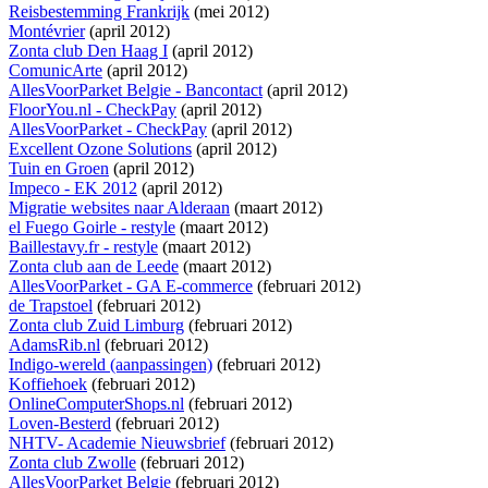
Reisbestemming Frankrijk
(mei 2012)
Montévrier
(april 2012)
Zonta club Den Haag I
(april 2012)
ComunicArte
(april 2012)
AllesVoorParket Belgie - Bancontact
(april 2012)
FloorYou.nl - CheckPay
(april 2012)
AllesVoorParket - CheckPay
(april 2012)
Excellent Ozone Solutions
(april 2012)
Tuin en Groen
(april 2012)
Impeco - EK 2012
(april 2012)
Migratie websites naar Alderaan
(maart 2012)
el Fuego Goirle - restyle
(maart 2012)
Baillestavy.fr - restyle
(maart 2012)
Zonta club aan de Leede
(maart 2012)
AllesVoorParket - GA E-commerce
(februari 2012)
de Trapstoel
(februari 2012)
Zonta club Zuid Limburg
(februari 2012)
AdamsRib.nl
(februari 2012)
Indigo-wereld (aanpassingen)
(februari 2012)
Koffiehoek
(februari 2012)
OnlineComputerShops.nl
(februari 2012)
Loven-Besterd
(februari 2012)
NHTV- Academie Nieuwsbrief
(februari 2012)
Zonta club Zwolle
(februari 2012)
AllesVoorParket Belgie
(februari 2012)