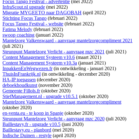
Focus Tango Festival - advertentie
(mei 2022)
InfraScout.nl upgrade
(mei 2022)
Migratie MYGEETO naar DAGOBAH
(april 2022)
Stichting Focus Tango
(februari 2022)
Focus Tango Festival - website
(februari 2022)
Fatima Melody
(februari 2022)
swoop coaching
(januari 2022)
Mantelzorg Valkenswaard - aanvraag mantelzorgcompliment 2021
(juli 2021)
Steunpunt Mantelzorg Verlicht - aanvraag mzc 2021
(juli 2021)
Content Management Systeem v10.6
(maart 2021)
Content Management Systeem v10.3a
(januari 2021)
InpakkenEnWegwezen.fr
(
in ontwikkeling
- januari 2021)
ThuisInFrankrijk.nl
(
in ontwikkeling
- december 2020)
HA-IP toepassen
(december 2020)
deboekhoudkunst
(november 2020)
Gemeente Fillols.fr
(oktober 2020)
StiefManagement.nl - upgrade v10.5.1
(oktober 2020)
Mantelzorg Valkenswaard - aanvraag mantelzorgcompliment
(oktober 2020)
en-venta.eu - te koop in Spanje
(oktober 2020)
Steunpunt Mantelzorg Verlicht - aanvraag mzc 2020
(juli 2020)
Baillestavy.fr - upgrade v10.5
(juni 2020)
Baillestavy.eu - planbord
(mei 2020)
Indische Duinen - restyle
(april 2020)