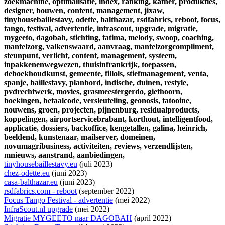
zoekmachine,
optimalisatie,
index,
ranking,
kather,
produkties,
designer,
bouwen,
content,
management,
jixaw,
tinyhousebaillestavy,
odette,
balthazar,
rsdfabrics,
reboot,
focus,
tango,
festival,
advertentie,
infrascout,
upgrade,
migratie,
mygeeto,
dagobah,
stichting,
fatima,
melody,
swoop,
coaching,
mantelzorg,
valkenswaard,
aanvraag,
mantelzorgcompliment,
steunpunt,
verlicht,
content,
management,
systeem,
inpakkenenwegwezen,
thuisinfrankrijk,
toepassen,
deboekhoudkunst,
gemeente,
fillols,
stiefmanagement,
venta,
spanje,
baillestavy,
planbord,
indische,
duinen,
restyle,
pvdrechtwerk,
movies,
grasmeestergerdo,
giethoorn,
boekingen,
betaalcode,
versleuteling,
geonosis,
tatooine,
nouwens,
groen,
projecten,
pijnenburg,
residualproducts,
koppelingen,
airportservicebrabant,
korthout,
intelligentfood,
applicatie,
dossiers,
backoffice,
kengetallen,
galina,
heinrich,
beeldend,
kunstenaar,
mailserver,
domeinen,
novumagribusiness,
activiteiten,
reviews,
verzendlijsten,
mnieuws,
aanstrand,
aanbiedingen,
tinyhousebaillestavy.eu
(juli 2023)
chez-odette.eu
(juni 2023)
casa-balthazar.eu
(juni 2023)
rsdfabrics.com - reboot
(september 2022)
Focus Tango Festival - advertentie
(mei 2022)
InfraScout.nl upgrade
(mei 2022)
Migratie MYGEETO naar DAGOBAH
(april 2022)