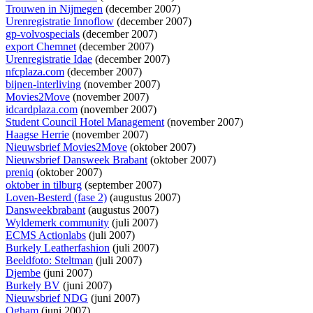
Trouwen in Nijmegen
(december 2007)
Urenregistratie Innoflow
(december 2007)
gp-volvospecials
(december 2007)
export Chemnet
(december 2007)
Urenregistratie Idae
(december 2007)
nfcplaza.com
(december 2007)
bijnen-interliving
(november 2007)
Movies2Move
(november 2007)
idcardplaza.com
(november 2007)
Student Council Hotel Management
(november 2007)
Haagse Herrie
(november 2007)
Nieuwsbrief Movies2Move
(oktober 2007)
Nieuwsbrief Dansweek Brabant
(oktober 2007)
preniq
(oktober 2007)
oktober in tilburg
(september 2007)
Loven-Besterd (fase 2)
(augustus 2007)
Dansweekbrabant
(augustus 2007)
Wyldemerk community
(juli 2007)
ECMS Actionlabs
(juli 2007)
Burkely Leatherfashion
(juli 2007)
Beeldfoto: Steltman
(juli 2007)
Djembe
(juni 2007)
Burkely BV
(juni 2007)
Nieuwsbrief NDG
(juni 2007)
Ogham
(juni 2007)