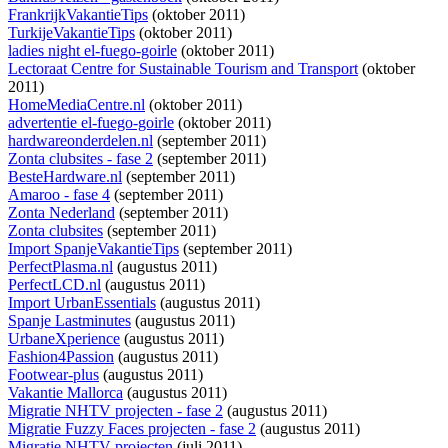
FrankrijkVakantieTips
(oktober 2011)
TurkijeVakantieTips
(oktober 2011)
ladies night el-fuego-goirle
(oktober 2011)
Lectoraat Centre for Sustainable Tourism and Transport
(oktober
2011)
HomeMediaCentre.nl
(oktober 2011)
advertentie el-fuego-goirle
(oktober 2011)
hardwareonderdelen.nl
(september 2011)
Zonta clubsites - fase 2
(september 2011)
BesteHardware.nl
(september 2011)
Amaroo - fase 4
(september 2011)
Zonta Nederland
(september 2011)
Zonta clubsites
(september 2011)
Import SpanjeVakantieTips
(september 2011)
PerfectPlasma.nl
(augustus 2011)
PerfectLCD.nl
(augustus 2011)
Import UrbanEssentials
(augustus 2011)
Spanje Lastminutes
(augustus 2011)
UrbaneXperience
(augustus 2011)
Fashion4Passion
(augustus 2011)
Footwear-plus
(augustus 2011)
Vakantie Mallorca
(augustus 2011)
Migratie NHTV projecten - fase 2
(augustus 2011)
Migratie Fuzzy Faces projecten - fase 2
(augustus 2011)
Migratie NHTV projecten
(juli 2011)