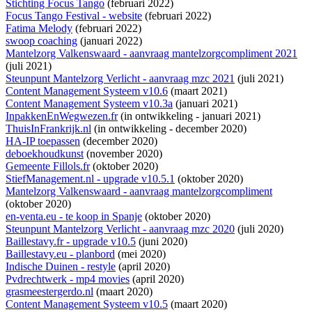
Stichting Focus Tango
(februari 2022)
Focus Tango Festival - website
(februari 2022)
Fatima Melody
(februari 2022)
swoop coaching
(januari 2022)
Mantelzorg Valkenswaard - aanvraag mantelzorgcompliment 2021
(juli 2021)
Steunpunt Mantelzorg Verlicht - aanvraag mzc 2021
(juli 2021)
Content Management Systeem v10.6
(maart 2021)
Content Management Systeem v10.3a
(januari 2021)
InpakkenEnWegwezen.fr
(
in ontwikkeling
- januari 2021)
ThuisInFrankrijk.nl
(
in ontwikkeling
- december 2020)
HA-IP toepassen
(december 2020)
deboekhoudkunst
(november 2020)
Gemeente Fillols.fr
(oktober 2020)
StiefManagement.nl - upgrade v10.5.1
(oktober 2020)
Mantelzorg Valkenswaard - aanvraag mantelzorgcompliment
(oktober 2020)
en-venta.eu - te koop in Spanje
(oktober 2020)
Steunpunt Mantelzorg Verlicht - aanvraag mzc 2020
(juli 2020)
Baillestavy.fr - upgrade v10.5
(juni 2020)
Baillestavy.eu - planbord
(mei 2020)
Indische Duinen - restyle
(april 2020)
Pvdrechtwerk - mp4 movies
(april 2020)
grasmeestergerdo.nl
(maart 2020)
Content Management Systeem v10.5
(maart 2020)