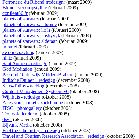
Ferronerie du Riberal (redesign)
(maart 2009)
Binnen verkoopstyling
(februari 2009)
conflent66.fr
(februari 2009)
planets of starwars
(februari 2009)
planets of starwars: tatooine
(februari 2009)
planets of starwars: hoth
(februari 2009)
planets of starwars: kashyyyk
(februari 2009)
planets of starwars: alderaan
(februari 2009)
intranet
(februari 2009)
swoop coaching
(januari 2009)
hintz
(januari 2009)
Sant Andreu - redesign
(januari 2009)
God Mediation
(januari 2009)
Passend Onderwijs Midden-Brabant
(januari 2009)
Indische Duinen - redesign
(december 2008)
Stars-Tulips - weblog
(december 2008)
Content Management Systeem v6
(oktober 2008)
Wijnhuis - redesign
(oktober 2008)
Alles voor parket - zoekfunctie
(oktober 2008)
ITSC - photogallery
(oktober 2008)
Trouw-kalender.nl
(oktober 2008)
dsvn
(oktober 2008)
Bijvank Media
(oktober 2008)
Feel the Chemistry - redesign
(oktober 2008)
Travel and Tourism Research Association - redesign
(oktober 2008)