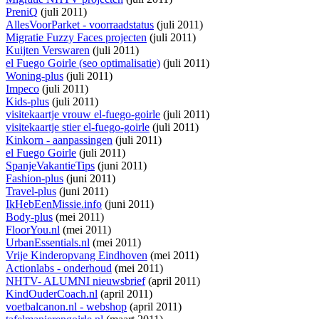
PreniQ
(juli 2011)
AllesVoorParket - voorraadstatus
(juli 2011)
Migratie Fuzzy Faces projecten
(juli 2011)
Kuijten Verswaren
(juli 2011)
el Fuego Goirle (seo optimalisatie)
(juli 2011)
Woning-plus
(juli 2011)
Impeco
(juli 2011)
Kids-plus
(juli 2011)
visitekaartje vrouw el-fuego-goirle
(juli 2011)
visitekaartje stier el-fuego-goirle
(juli 2011)
Kinkorn - aanpassingen
(juli 2011)
el Fuego Goirle
(juli 2011)
SpanjeVakantieTips
(juni 2011)
Fashion-plus
(juni 2011)
Travel-plus
(juni 2011)
IkHebEenMissie.info
(juni 2011)
Body-plus
(mei 2011)
FloorYou.nl
(mei 2011)
UrbanEssentials.nl
(mei 2011)
Vrije Kinderopvang Eindhoven
(mei 2011)
Actionlabs - onderhoud
(mei 2011)
NHTV- ALUMNI nieuwsbrief
(april 2011)
KindOuderCoach.nl
(april 2011)
voetbalcanon.nl - webshop
(april 2011)