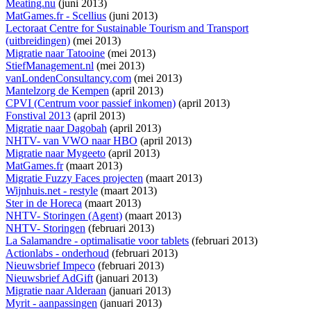
Meating.nu
(juni 2013)
MatGames.fr - Scellius
(juni 2013)
Lectoraat Centre for Sustainable Tourism and Transport
(uitbreidingen)
(mei 2013)
Migratie naar Tatooine
(mei 2013)
StiefManagement.nl
(mei 2013)
vanLondenConsultancy.com
(mei 2013)
Mantelzorg de Kempen
(april 2013)
CPVI (Centrum voor passief inkomen)
(april 2013)
Fonstival 2013
(april 2013)
Migratie naar Dagobah
(april 2013)
NHTV- van VWO naar HBO
(april 2013)
Migratie naar Mygeeto
(april 2013)
MatGames.fr
(maart 2013)
Migratie Fuzzy Faces projecten
(maart 2013)
Wijnhuis.net - restyle
(maart 2013)
Ster in de Horeca
(maart 2013)
NHTV- Storingen (Agent)
(maart 2013)
NHTV- Storingen
(februari 2013)
La Salamandre - optimalisatie voor tablets
(februari 2013)
Actionlabs - onderhoud
(februari 2013)
Nieuwsbrief Impeco
(februari 2013)
Nieuwsbrief AdGift
(januari 2013)
Migratie naar Alderaan
(januari 2013)
Myrit - aanpassingen
(januari 2013)