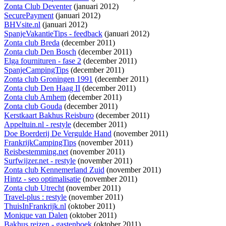
Zonta Club Deventer
(januari 2012)
SecurePayment
(januari 2012)
BHVsite.nl
(januari 2012)
SpanjeVakantieTips - feedback
(januari 2012)
Zonta club Breda
(december 2011)
Zonta club Den Bosch
(december 2011)
Elga fournituren - fase 2
(december 2011)
SpanjeCampingTips
(december 2011)
Zonta club Groningen 1991
(december 2011)
Zonta club Den Haag II
(december 2011)
Zonta club Arnhem
(december 2011)
Zonta club Gouda
(december 2011)
Kerstkaart Bakhus Reisburo
(december 2011)
Appeltuin.nl - restyle
(december 2011)
Doe Boerderij De Vergulde Hand
(november 2011)
FrankrijkCampingTips
(november 2011)
Reisbestemming.net
(november 2011)
Surfwijzer.net - restyle
(november 2011)
Zonta club Kennemerland Zuid
(november 2011)
Hintz - seo optimalisatie
(november 2011)
Zonta club Utrecht
(november 2011)
Travel-plus : restyle
(november 2011)
ThuisInFrankrijk.nl
(oktober 2011)
Monique van Dalen
(oktober 2011)
Bakhus reizen - gastenboek
(oktober 2011)