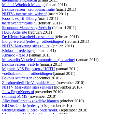
tafelmanierengoirle.nl
(maart 2011)
Michiel Windrich Montage
(maart 2011)
Bakhus reizen - seo optimalisatie
(maart 2011)
NHTV- interne nieuwsbrief
(maart 2011)
Koor L-esprit Tilburg
(maart 2011)
taartenvantantejans.nl
(februari 2011)
Steunpunt Mantelzorg Verlicht
(februari 2011)
HAK Actie site
(februari 2011)
De Kleine Waarheid - restaurant
(februari 2011)
Indigo-wereld (redesign-uitbreidingen)
(februari 2011)
NHTV Marketing sites (duits)
(januari 2011)
Kinkorn - redesign
(januari 2011)
Amaroo - fase 3
(januari 2011)
Metastudio Visuele Communicatie (metazine)
(januari 2011)
Bakhus reizen - restyle
(januari 2011)
Migratie APS Projecten - HOTH
(januari 2011)
voetbalcanon.nl - uitbreidingen
(januari 2011)
Bakhus kuurreizen
(december 2010)
Zorgboerderij De Vergulde Hand
(november 2010)
NHTV Marketing sites (engels)
(november 2010)
JouwEigenKoers.nl
(november 2010)
skinning oCMS
(november 2010)
AllesVoorParket - zakelijke klanten
(oktober 2010)
Bij Ons Goirle (redesign)
(september 2010)
Urenregistratie Cicero (onderhoud)
(september 2010)