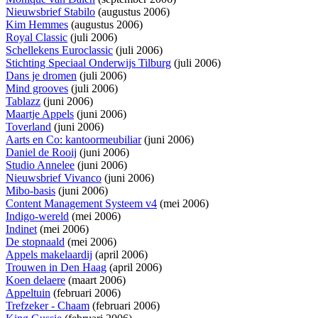
Nieuwsbrief Stabilo
(augustus 2006)
Kim Hemmes
(augustus 2006)
Royal Classic
(juli 2006)
Schellekens Euroclassic
(juli 2006)
Stichting Speciaal Onderwijs Tilburg
(juli 2006)
Dans je dromen
(juli 2006)
Mind grooves
(juli 2006)
Tablazz
(juni 2006)
Maartje Appels
(juni 2006)
Toverland
(juni 2006)
Aarts en Co: kantoormeubiliar
(juni 2006)
Daniel de Rooij
(juni 2006)
Studio Annelee
(juni 2006)
Nieuwsbrief Vivanco
(juni 2006)
Mibo-basis
(juni 2006)
Content Management Systeem v4
(mei 2006)
Indigo-wereld
(mei 2006)
Indinet
(mei 2006)
De stopnaald
(mei 2006)
Appels makelaardij
(april 2006)
Trouwen in Den Haag
(april 2006)
Koen delaere
(maart 2006)
Appeltuin
(februari 2006)
Trefzeker - Chaam
(februari 2006)