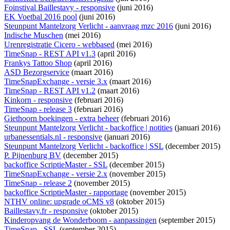
Foinstival Baillestavy - responsive
(juni 2016)
EK Voetbal 2016 pool
(juni 2016)
Steunpunt Mantelzorg Verlicht - aanvraag mzc 2016
(juni 2016)
Indische Muschen
(mei 2016)
Urenregistratie Cicero - webbased
(mei 2016)
TimeSnap - REST API v1.3
(april 2016)
Frankys Tattoo Shop
(april 2016)
ASD Bezorgservice
(maart 2016)
TimeSnapExchange - versie 3.x
(maart 2016)
TimeSnap - REST API v1.2
(maart 2016)
Kinkorn - responsive
(februari 2016)
TimeSnap - release 3
(februari 2016)
Giethoorn boekingen - extra beheer
(februari 2016)
Steunpunt Mantelzorg Verlicht - backoffice | notities
(januari 2016)
urbanessentials.nl - responsive
(januari 2016)
Steunpunt Mantelzorg Verlicht - backoffice | SSL
(december 2015)
P. Pijnenburg BV
(december 2015)
backoffice ScriptieMaster - SSL
(december 2015)
TimeSnapExchange - versie 2.x
(november 2015)
TimeSnap - release 2
(november 2015)
backoffice ScriptieMaster - rapportage
(november 2015)
NTHV online: upgrade oCMS v8
(oktober 2015)
Baillestavy.fr - responsive
(oktober 2015)
Kinderopvang de Wonderboom - aanpassingen
(september 2015)
TimeSnap - SSL
(september 2015)