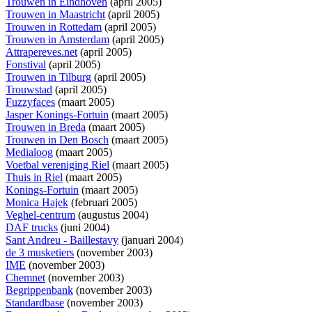
Trouwen in Eindhoven
(april 2005)
Trouwen in Maastricht
(april 2005)
Trouwen in Rottedam
(april 2005)
Trouwen in Amsterdam
(april 2005)
Attrapereves.net
(april 2005)
Fonstival
(april 2005)
Trouwen in Tilburg
(april 2005)
Trouwstad
(april 2005)
Fuzzyfaces
(maart 2005)
Jasper Konings-Fortuin
(maart 2005)
Trouwen in Breda
(maart 2005)
Trouwen in Den Bosch
(maart 2005)
Medialoog
(maart 2005)
Voetbal vereniging Riel
(maart 2005)
Thuis in Riel
(maart 2005)
Konings-Fortuin
(maart 2005)
Monica Hajek
(februari 2005)
Veghel-centrum
(augustus 2004)
DAF trucks
(juni 2004)
Sant Andreu - Baillestavy
(januari 2004)
de 3 musketiers
(november 2003)
IME
(november 2003)
Chemnet
(november 2003)
Begrippenbank
(november 2003)
Standardbase
(november 2003)