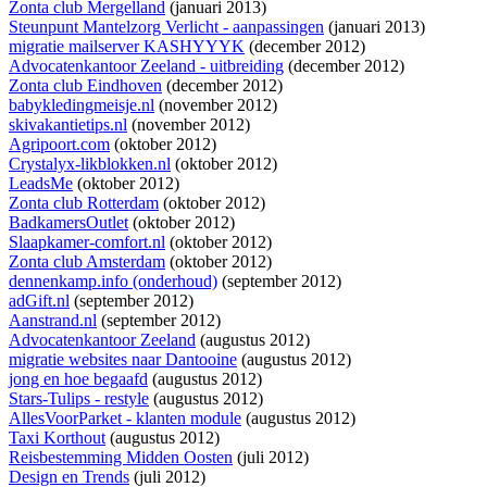
Zonta club Mergelland
(januari 2013)
Steunpunt Mantelzorg Verlicht - aanpassingen
(januari 2013)
migratie mailserver KASHYYYK
(december 2012)
Advocatenkantoor Zeeland - uitbreiding
(december 2012)
Zonta club Eindhoven
(december 2012)
babykledingmeisje.nl
(november 2012)
skivakantietips.nl
(november 2012)
Agripoort.com
(oktober 2012)
Crystalyx-likblokken.nl
(oktober 2012)
LeadsMe
(oktober 2012)
Zonta club Rotterdam
(oktober 2012)
BadkamersOutlet
(oktober 2012)
Slaapkamer-comfort.nl
(oktober 2012)
Zonta club Amsterdam
(oktober 2012)
dennenkamp.info (onderhoud)
(september 2012)
adGift.nl
(september 2012)
Aanstrand.nl
(september 2012)
Advocatenkantoor Zeeland
(augustus 2012)
migratie websites naar Dantooine
(augustus 2012)
jong en hoe begaafd
(augustus 2012)
Stars-Tulips - restyle
(augustus 2012)
AllesVoorParket - klanten module
(augustus 2012)
Taxi Korthout
(augustus 2012)
Reisbestemming Midden Oosten
(juli 2012)
Design en Trends
(juli 2012)