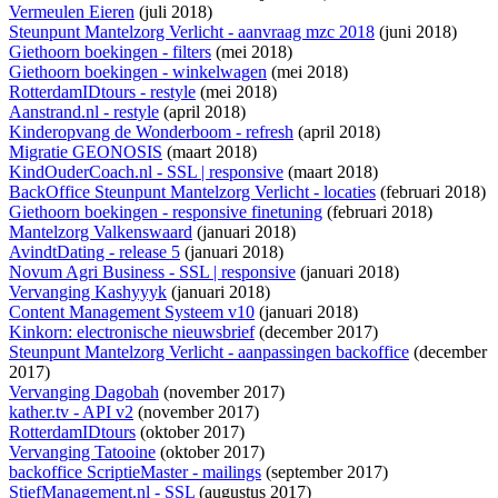
Vermeulen Eieren
(juli 2018)
Steunpunt Mantelzorg Verlicht - aanvraag mzc 2018
(juni 2018)
Giethoorn boekingen - filters
(mei 2018)
Giethoorn boekingen - winkelwagen
(mei 2018)
RotterdamIDtours - restyle
(mei 2018)
Aanstrand.nl - restyle
(april 2018)
Kinderopvang de Wonderboom - refresh
(april 2018)
Migratie GEONOSIS
(maart 2018)
KindOuderCoach.nl - SSL | responsive
(maart 2018)
BackOffice Steunpunt Mantelzorg Verlicht - locaties
(februari 2018)
Giethoorn boekingen - responsive finetuning
(februari 2018)
Mantelzorg Valkenswaard
(januari 2018)
AvindtDating - release 5
(januari 2018)
Novum Agri Business - SSL | responsive
(januari 2018)
Vervanging Kashyyyk
(januari 2018)
Content Management Systeem v10
(januari 2018)
Kinkorn: electronische nieuwsbrief
(december 2017)
Steunpunt Mantelzorg Verlicht - aanpassingen backoffice
(december
2017)
Vervanging Dagobah
(november 2017)
kather.tv - API v2
(november 2017)
RotterdamIDtours
(oktober 2017)
Vervanging Tatooine
(oktober 2017)
backoffice ScriptieMaster - mailings
(september 2017)
StiefManagement.nl - SSL
(augustus 2017)