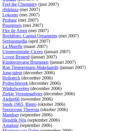
Feel the Chemistry
(juni 2007)
rfidplaza
(mei 2007)
Lokomo
(mei 2007)
Probase
(mei 2007)
Puurgroen
(mei 2007)
Flor de Amor
(mei 2007)
Beeldfoto: Capital Ornaments
(mei 2007)
Seriousmedia
(april 2007)
La Marelle
(maart 2007)
Urenregistratie Cicero
(januari 2007)
Loven Besterd
(januari 2007)
Kinderopvang Brummen
(januari 2007)
Ron Timmermans Makelaardij
(januari 2007)
Jong talent
(december 2006)
Heliotech
(december 2006)
Pvdrechtwerk
(december 2006)
Winkelweetjes
(december 2006)
Ziekte Verzuimadvies
(december 2006)
Atelier66
(november 2006)
Sinds 1965, Bistro
(oktober 2006)
Spoorzone Theresia
(oktober 2006)
Mandoer
(september 2006)
Hendrik Nijs
(september 2006)
Amalour
(september 2006)
Monique van Dalen
(september 2006)