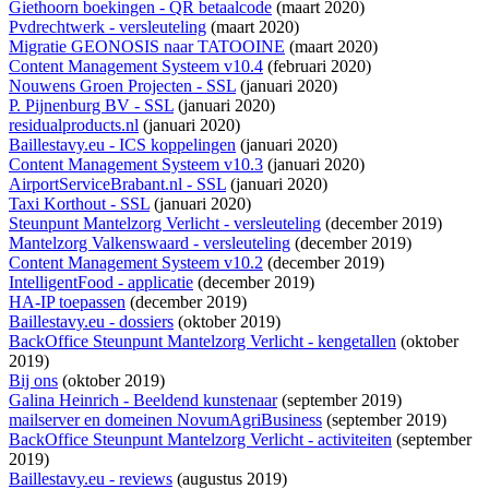
Giethoorn boekingen - QR betaalcode
(maart 2020)
Pvdrechtwerk - versleuteling
(maart 2020)
Migratie GEONOSIS naar TATOOINE
(maart 2020)
Content Management Systeem v10.4
(februari 2020)
Nouwens Groen Projecten - SSL
(januari 2020)
P. Pijnenburg BV - SSL
(januari 2020)
residualproducts.nl
(januari 2020)
Baillestavy.eu - ICS koppelingen
(januari 2020)
Content Management Systeem v10.3
(januari 2020)
AirportServiceBrabant.nl - SSL
(januari 2020)
Taxi Korthout - SSL
(januari 2020)
Steunpunt Mantelzorg Verlicht - versleuteling
(december 2019)
Mantelzorg Valkenswaard - versleuteling
(december 2019)
Content Management Systeem v10.2
(december 2019)
IntelligentFood - applicatie
(december 2019)
HA-IP toepassen
(december 2019)
Baillestavy.eu - dossiers
(oktober 2019)
BackOffice Steunpunt Mantelzorg Verlicht - kengetallen
(oktober
2019)
Bij ons
(oktober 2019)
Galina Heinrich - Beeldend kunstenaar
(september 2019)
mailserver en domeinen NovumAgriBusiness
(september 2019)
BackOffice Steunpunt Mantelzorg Verlicht - activiteiten
(september
2019)
Baillestavy.eu - reviews
(augustus 2019)