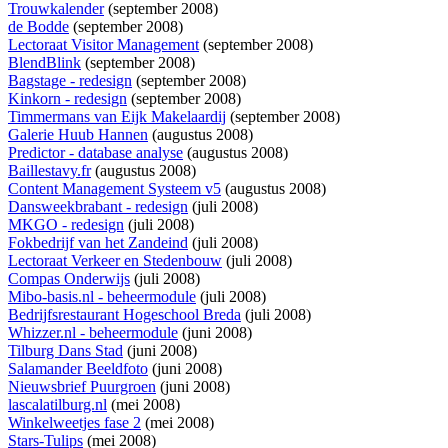
Trouwkalender
(september 2008)
de Bodde
(september 2008)
Lectoraat Visitor Management
(september 2008)
BlendBlink
(september 2008)
Bagstage - redesign
(september 2008)
Kinkorn - redesign
(september 2008)
Timmermans van Eijk Makelaardij
(september 2008)
Galerie Huub Hannen
(augustus 2008)
Predictor - database analyse
(augustus 2008)
Baillestavy.fr
(augustus 2008)
Content Management Systeem v5
(augustus 2008)
Dansweekbrabant - redesign
(juli 2008)
MKGO - redesign
(juli 2008)
Fokbedrijf van het Zandeind
(juli 2008)
Lectoraat Verkeer en Stedenbouw
(juli 2008)
Compas Onderwijs
(juli 2008)
Mibo-basis.nl - beheermodule
(juli 2008)
Bedrijfsrestaurant Hogeschool Breda
(juli 2008)
Whizzer.nl - beheermodule
(juni 2008)
Tilburg Dans Stad
(juni 2008)
Salamander Beeldfoto
(juni 2008)
Nieuwsbrief Puurgroen
(juni 2008)
lascalatilburg.nl
(mei 2008)
Winkelweetjes fase 2
(mei 2008)
Stars-Tulips
(mei 2008)