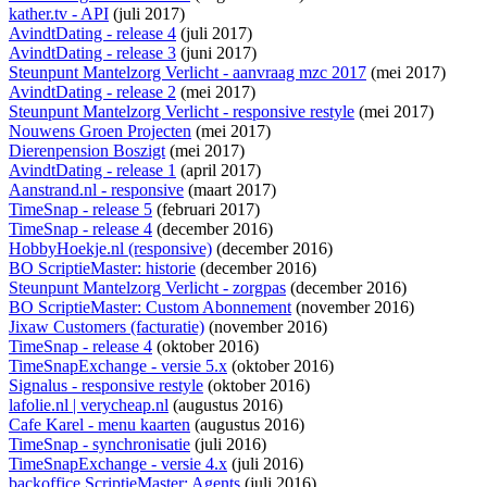
kather.tv - API
(juli 2017)
AvindtDating - release 4
(juli 2017)
AvindtDating - release 3
(juni 2017)
Steunpunt Mantelzorg Verlicht - aanvraag mzc 2017
(mei 2017)
AvindtDating - release 2
(mei 2017)
Steunpunt Mantelzorg Verlicht - responsive restyle
(mei 2017)
Nouwens Groen Projecten
(mei 2017)
Dierenpension Boszigt
(mei 2017)
AvindtDating - release 1
(april 2017)
Aanstrand.nl - responsive
(maart 2017)
TimeSnap - release 5
(februari 2017)
TimeSnap - release 4
(december 2016)
HobbyHoekje.nl (responsive)
(december 2016)
BO ScriptieMaster: historie
(december 2016)
Steunpunt Mantelzorg Verlicht - zorgpas
(december 2016)
BO ScriptieMaster: Custom Abonnement
(november 2016)
Jixaw Customers (facturatie)
(november 2016)
TimeSnap - release 4
(oktober 2016)
TimeSnapExchange - versie 5.x
(oktober 2016)
Signalus - responsive restyle
(oktober 2016)
lafolie.nl | verycheap.nl
(augustus 2016)
Cafe Karel - menu kaarten
(augustus 2016)
TimeSnap - synchronisatie
(juli 2016)
TimeSnapExchange - versie 4.x
(juli 2016)
backoffice ScriptieMaster: Agents
(juli 2016)