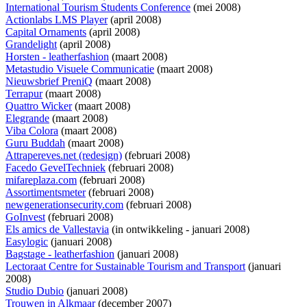
International Tourism Students Conference
(mei 2008)
Actionlabs LMS Player
(april 2008)
Capital Ornaments
(april 2008)
Grandelight
(april 2008)
Horsten - leatherfashion
(maart 2008)
Metastudio Visuele Communicatie
(maart 2008)
Nieuwsbrief PreniQ
(maart 2008)
Terrapur
(maart 2008)
Quattro Wicker
(maart 2008)
Elegrande
(maart 2008)
Viba Colora
(maart 2008)
Guru Buddah
(maart 2008)
Attrapereves.net (redesign)
(februari 2008)
Facedo GevelTechniek
(februari 2008)
mifareplaza.com
(februari 2008)
Assortimentsmeter
(februari 2008)
newgenerationsecurity.com
(februari 2008)
GoInvest
(februari 2008)
Els amics de Vallestavia
(
in ontwikkeling
- januari 2008)
Easylogic
(januari 2008)
Bagstage - leatherfashion
(januari 2008)
Lectoraat Centre for Sustainable Tourism and Transport
(januari
2008)
Studio Dubio
(januari 2008)
Trouwen in Alkmaar
(december 2007)