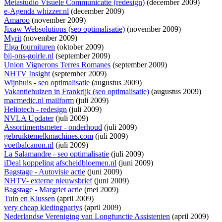
Metastudio Visuele Communicatie (redesign)
(december 2009)
e-Agenda whizzer.nl
(december 2009)
Amaroo
(november 2009)
Jixaw Websolutions (seo optimalisatie)
(november 2009)
Myrit
(november 2009)
Elga fournituren
(oktober 2009)
bij-ons-goirle.nl
(september 2009)
Union Vignerons Terres Romanes
(september 2009)
NHTV Insight
(september 2009)
Wijnhuis - seo optimalisatie
(augustus 2009)
Vakantiehuizen in Frankrijk (seo optimalisatie)
(augustus 2009)
macmedic.nl mailform
(juli 2009)
Heliotech - redesign
(juli 2009)
NVLA Updater
(juli 2009)
Assortimentsmeter - onderhoud
(juli 2009)
gebruiktemelkmachines.com
(juli 2009)
voetbalcanon.nl
(juli 2009)
La Salamandre - seo optimalisatie
(juli 2009)
iDeal koppeling afscheidbloemen.nl
(juni 2009)
Bagstage - Autovisie actie
(juni 2009)
NHTV- externe nieuwsbrief
(juni 2009)
Bagstage - Margriet actie
(mei 2009)
Tuin en Klussen
(april 2009)
very cheap kledingpartys
(april 2009)
Nederlandse Vereniging van Longfunctie Assistenten
(april 2009)