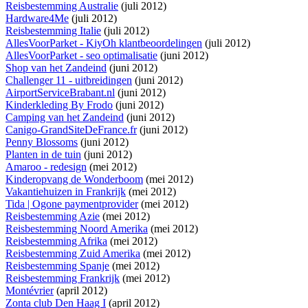
Reisbestemming Australie
(juli 2012)
Hardware4Me
(juli 2012)
Reisbestemming Italie
(juli 2012)
AllesVoorParket - KiyOh klantbeoordelingen
(juli 2012)
AllesVoorParket - seo optimalisatie
(juni 2012)
Shop van het Zandeind
(juni 2012)
Challenger 11 - uitbreidingen
(juni 2012)
AirportServiceBrabant.nl
(juni 2012)
Kinderkleding By Frodo
(juni 2012)
Camping van het Zandeind
(juni 2012)
Canigo-GrandSiteDeFrance.fr
(juni 2012)
Penny Blossoms
(juni 2012)
Planten in de tuin
(juni 2012)
Amaroo - redesign
(mei 2012)
Kinderopvang de Wonderboom
(mei 2012)
Vakantiehuizen in Frankrijk
(mei 2012)
Tida | Ogone paymentprovider
(mei 2012)
Reisbestemming Azie
(mei 2012)
Reisbestemming Noord Amerika
(mei 2012)
Reisbestemming Afrika
(mei 2012)
Reisbestemming Zuid Amerika
(mei 2012)
Reisbestemming Spanje
(mei 2012)
Reisbestemming Frankrijk
(mei 2012)
Montévrier
(april 2012)
Zonta club Den Haag I
(april 2012)