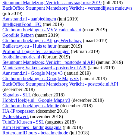
Steunpunt Mantelzorg Verlicht - aanvraag mzc 2019
(juli 2019)
BackOffice Steunpunt Mantelzorg Verlicht - verzendlijsten mnieuws
(juli 2019)
Aanstrand.nl - aanbiedingen
(juni 2019)
IntelligentFood - FO
(mei 2019)
Giethoorn boekingen - VVV cadeaukaart
(maart 2019)
Goodlife Reizen
(maart 2019)
Giethoorn boekingen - Alipay Wechatpay
(maart 2019)
Baillestavy.eu - Huis te huur
(maart 2019)
Profound Logics bv - aanpassingen
(februari 2019)
footballmemories.nl
(februari 2019)
Steunpunt Mantelzorg Verlicht - postcode.nl API
(januari 2019)
Mantelzorg Valkenswaard - postcode.nl API
(januari 2019)
Aanstrand.nl - Google Maps v3
(januari 2019)
Giethoorn boekingen - Google Maps v3
(januari 2019)
BackOffice Steunpunt Mantelzorg Verlicht - postcode.nl API
(december 2018)
Signalus - SLL
(december 2018)
HobbyHoekje.nl - Google Maps v3
(december 2018)
Giethoorn boekingen - Mollie
(december 2018)
HA-IP toepassen
(december 2018)
Pvdrechtwerk
(november 2018)
TuinEnKlussen - SSL
(augustus 2018)
Kim Hemmes - landingspagina
(juli 2018)
RotterdamIDtours - betaalmethode
(juli 2018)