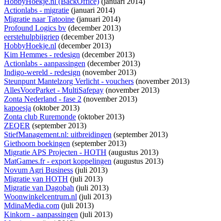
HobbyHoekje.nl (BackOffice)
(januari 2014)
Actionlabs - migratie
(januari 2014)
Migratie naar Tatooine
(januari 2014)
Profound Logics bv
(december 2013)
eerstehulpbijgriep
(december 2013)
HobbyHoekje.nl
(december 2013)
Kim Hemmes - redesign
(december 2013)
Actionlabs - aanpassingen
(december 2013)
Indigo-wereld - redesign
(november 2013)
Steunpunt Mantelzorg Verlicht - vouchers
(november 2013)
AllesVoorParket - MultiSafepay
(november 2013)
Zonta Nederland - fase 2
(november 2013)
kapoesja
(oktober 2013)
Zonta club Ruremonde
(oktober 2013)
ZEQER
(september 2013)
StiefManagement.nl: uitbreidingen
(september 2013)
Giethoorn boekingen
(september 2013)
Migratie APS Projecten - HOTH
(augustus 2013)
MatGames.fr - export koppelingen
(augustus 2013)
Novum Agri Business
(juli 2013)
Migratie van HOTH
(juli 2013)
Migratie van Dagobah
(juli 2013)
Woonwinkelcentrum.nl
(juli 2013)
MdinaMedia.com
(juli 2013)
Kinkorn - aanpassingen
(juli 2013)