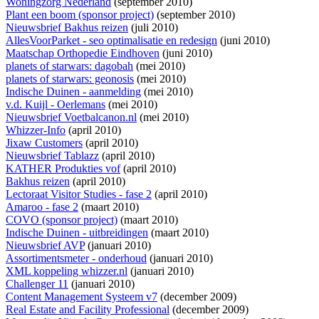
Woningzorg Nederland
(september 2010)
Plant een boom (sponsor project)
(september 2010)
Nieuwsbrief Bakhus reizen
(juli 2010)
AllesVoorParket - seo optimalisatie en redesign
(juni 2010)
Maatschap Orthopedie Eindhoven
(juni 2010)
planets of starwars: dagobah
(mei 2010)
planets of starwars: geonosis
(mei 2010)
Indische Duinen - aanmelding
(mei 2010)
v.d. Kuijl - Oerlemans
(mei 2010)
Nieuwsbrief Voetbalcanon.nl
(mei 2010)
Whizzer-Info
(april 2010)
Jixaw Customers
(april 2010)
Nieuwsbrief Tablazz
(april 2010)
KATHER Produkties vof
(april 2010)
Bakhus reizen
(april 2010)
Lectoraat Visitor Studies - fase 2
(april 2010)
Amaroo - fase 2
(maart 2010)
COVO (sponsor project)
(maart 2010)
Indische Duinen - uitbreidingen
(maart 2010)
Nieuwsbrief AVP
(januari 2010)
Assortimentsmeter - onderhoud
(januari 2010)
XML koppeling whizzer.nl
(januari 2010)
Challenger 11
(januari 2010)
Content Management Systeem v7
(december 2009)
Real Estate and Facility Professional
(december 2009)