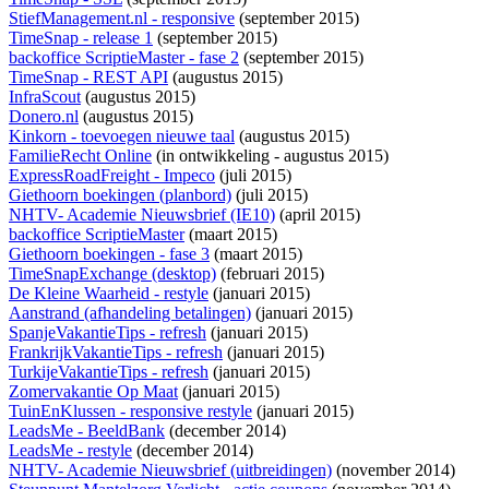
StiefManagement.nl - responsive
(september 2015)
TimeSnap - release 1
(september 2015)
backoffice ScriptieMaster - fase 2
(september 2015)
TimeSnap - REST API
(augustus 2015)
InfraScout
(augustus 2015)
Donero.nl
(augustus 2015)
Kinkorn - toevoegen nieuwe taal
(augustus 2015)
FamilieRecht Online
(
in ontwikkeling
- augustus 2015)
ExpressRoadFreight - Impeco
(juli 2015)
Giethoorn boekingen (planbord)
(juli 2015)
NHTV- Academie Nieuwsbrief (IE10)
(april 2015)
backoffice ScriptieMaster
(maart 2015)
Giethoorn boekingen - fase 3
(maart 2015)
TimeSnapExchange (desktop)
(februari 2015)
De Kleine Waarheid - restyle
(januari 2015)
Aanstrand (afhandeling betalingen)
(januari 2015)
SpanjeVakantieTips - refresh
(januari 2015)
FrankrijkVakantieTips - refresh
(januari 2015)
TurkijeVakantieTips - refresh
(januari 2015)
Zomervakantie Op Maat
(januari 2015)
TuinEnKlussen - responsive restyle
(januari 2015)
LeadsMe - BeeldBank
(december 2014)
LeadsMe - restyle
(december 2014)
NHTV- Academie Nieuwsbrief (uitbreidingen)
(november 2014)