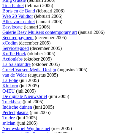
King Gussie
(februari 2006)
Tida Parket
(februari 2006)
Boris en de Band
(februari 2006)
Web 20 Validtor
(februari 2006)
Alles voor parket
(januari 2006)
Easylocate
(januari 2006)
Galerie Resy Muijsers contemporary art
(januari 2006)
Securedpayment
(december 2005)
xCodim
(december 2005)
Servicetegoed
(december 2005)
Koffie Hoek
(oktober 2005)
Actionlabs
(oktober 2005)
La Salamandre
(oktober 2005)
Gretel Vaesen Media Design
(augustus 2005)
van de Velde
(augustus 2005)
La Folie
(juli 2005)
Kinkorn
(juli 2005)
Q4EU
(juli 2005)
De digitale Nieuwsbrief
(juni 2005)
Trackbase
(juni 2005)
Indische duinen
(juni 2005)
Perfectplasma
(juni 2005)
Tradez
(juni 2005)
snlclan
(juni 2005)
Nieuwsbrief Wijnhuis.net
(mei 2005)