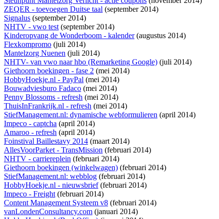
Steunpunt Mantelzorg Verlicht - actie coupons
(november 2014)
ZEQER - toevoegen Duitse taal
(september 2014)
Signalus
(september 2014)
NHTV - vwo test
(september 2014)
Kinderopvang de Wonderboom - kalender
(augustus 2014)
Flexkompromo
(juli 2014)
Mantelzorg Nuenen
(juli 2014)
NHTV- van vwo naar hbo (Remarketing Google)
(juli 2014)
Giethoorn boekingen - fase 2
(mei 2014)
HobbyHoekje.nl - PayPal
(mei 2014)
Bouwadviesburo Fadaco
(mei 2014)
Penny Blossoms - refresh
(mei 2014)
ThuisInFrankrijk.nl - refresh
(mei 2014)
StiefManagement.nl: dynamische webformulieren
(april 2014)
Impeco - captcha
(april 2014)
Amaroo - refresh
(april 2014)
Foinstival Baillestavy 2014
(maart 2014)
AllesVoorParket - TransMission
(februari 2014)
NHTV - carriereplein
(februari 2014)
Giethoorn boekingen (winkelwagen)
(februari 2014)
StiefManagement.nl: webblog
(februari 2014)
HobbyHoekje.nl - nieuwsbrief
(februari 2014)
Impeco - Freight
(februari 2014)
Content Management Systeem v8
(februari 2014)
vanLondenConsultancy.com
(januari 2014)