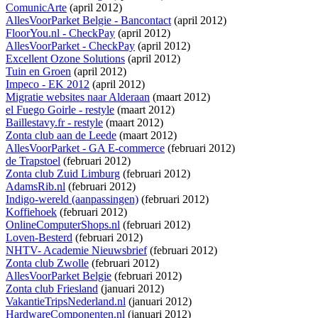
ComunicArte
(april 2012)
AllesVoorParket Belgie - Bancontact
(april 2012)
FloorYou.nl - CheckPay
(april 2012)
AllesVoorParket - CheckPay
(april 2012)
Excellent Ozone Solutions
(april 2012)
Tuin en Groen
(april 2012)
Impeco - EK 2012
(april 2012)
Migratie websites naar Alderaan
(maart 2012)
el Fuego Goirle - restyle
(maart 2012)
Baillestavy.fr - restyle
(maart 2012)
Zonta club aan de Leede
(maart 2012)
AllesVoorParket - GA E-commerce
(februari 2012)
de Trapstoel
(februari 2012)
Zonta club Zuid Limburg
(februari 2012)
AdamsRib.nl
(februari 2012)
Indigo-wereld (aanpassingen)
(februari 2012)
Koffiehoek
(februari 2012)
OnlineComputerShops.nl
(februari 2012)
Loven-Besterd
(februari 2012)
NHTV- Academie Nieuwsbrief
(februari 2012)
Zonta club Zwolle
(februari 2012)
AllesVoorParket Belgie
(februari 2012)
Zonta club Friesland
(januari 2012)
VakantieTripsNederland.nl
(januari 2012)
HardwareComponenten.nl
(januari 2012)