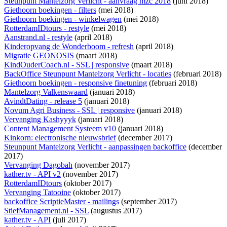
Steunpunt Mantelzorg Verlicht - aanvraag mzc 2018
(juni 2018)
Giethoorn boekingen - filters
(mei 2018)
Giethoorn boekingen - winkelwagen
(mei 2018)
RotterdamIDtours - restyle
(mei 2018)
Aanstrand.nl - restyle
(april 2018)
Kinderopvang de Wonderboom - refresh
(april 2018)
Migratie GEONOSIS
(maart 2018)
KindOuderCoach.nl - SSL | responsive
(maart 2018)
BackOffice Steunpunt Mantelzorg Verlicht - locaties
(februari 2018)
Giethoorn boekingen - responsive finetuning
(februari 2018)
Mantelzorg Valkenswaard
(januari 2018)
AvindtDating - release 5
(januari 2018)
Novum Agri Business - SSL | responsive
(januari 2018)
Vervanging Kashyyyk
(januari 2018)
Content Management Systeem v10
(januari 2018)
Kinkorn: electronische nieuwsbrief
(december 2017)
Steunpunt Mantelzorg Verlicht - aanpassingen backoffice
(december
2017)
Vervanging Dagobah
(november 2017)
kather.tv - API v2
(november 2017)
RotterdamIDtours
(oktober 2017)
Vervanging Tatooine
(oktober 2017)
backoffice ScriptieMaster - mailings
(september 2017)
StiefManagement.nl - SSL
(augustus 2017)
kather.tv - API
(juli 2017)