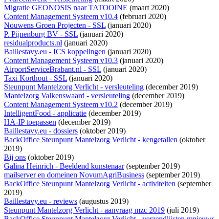
Migratie GEONOSIS naar TATOOINE
(maart 2020)
Content Management Systeem v10.4
(februari 2020)
Nouwens Groen Projecten - SSL
(januari 2020)
P. Pijnenburg BV - SSL
(januari 2020)
residualproducts.nl
(januari 2020)
Baillestavy.eu - ICS koppelingen
(januari 2020)
Content Management Systeem v10.3
(januari 2020)
AirportServiceBrabant.nl - SSL
(januari 2020)
Taxi Korthout - SSL
(januari 2020)
Steunpunt Mantelzorg Verlicht - versleuteling
(december 2019)
Mantelzorg Valkenswaard - versleuteling
(december 2019)
Content Management Systeem v10.2
(december 2019)
IntelligentFood - applicatie
(december 2019)
HA-IP toepassen
(december 2019)
Baillestavy.eu - dossiers
(oktober 2019)
BackOffice Steunpunt Mantelzorg Verlicht - kengetallen
(oktober
2019)
Bij ons
(oktober 2019)
Galina Heinrich - Beeldend kunstenaar
(september 2019)
mailserver en domeinen NovumAgriBusiness
(september 2019)
BackOffice Steunpunt Mantelzorg Verlicht - activiteiten
(september
2019)
Baillestavy.eu - reviews
(augustus 2019)
Steunpunt Mantelzorg Verlicht - aanvraag mzc 2019
(juli 2019)
BackOffice Steunpunt Mantelzorg Verlicht - verzendlijsten mnieuws