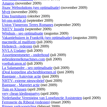
Amaroo
(november 2009)
Jixaw Websolutions (seo optimalisatie)
(november 2009)
Myrit
(november 2009)
Elga fournituren
(oktober 2009)
bij-ons-goirle.nl
(september 2009)
Union Vignerons Terres Romanes
(september 2009)
NHTV Insight
(september 2009)
Wijnhuis - seo optimalisatie
(augustus 2009)
Vakantiehuizen in Frankrijk (seo optimalisatie)
(augustus 2009)
macmedic.nl mailform
(juli 2009)
Heliotech - redesign
(juli 2009)
NVLA Updater
(juli 2009)
Assortimentsmeter - onderhoud
(juli 2009)
gebruiktemelkmachines.com
(juli 2009)
voetbalcanon.nl
(juli 2009)
La Salamandre - seo optimalisatie
(juli 2009)
iDeal koppeling afscheidbloemen.nl
(juni 2009)
Bagstage - Autovisie actie
(juni 2009)
NHTV- externe nieuwsbrief
(juni 2009)
Bagstage - Margriet actie
(mei 2009)
Tuin en Klussen
(april 2009)
very cheap kledingpartys
(april 2009)
Nederlandse Vereniging van Longfunctie Assistenten
(april 2009)
Ferronerie du Riberal (redesign)
(maart 2009)
Binnen verkoopstyling
(februari 2009)