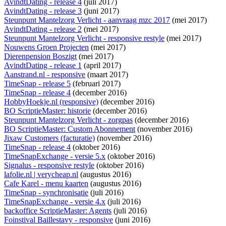
AvindtDating - release 4
(juli 2017)
AvindtDating - release 3
(juni 2017)
Steunpunt Mantelzorg Verlicht - aanvraag mzc 2017
(mei 2017)
AvindtDating - release 2
(mei 2017)
Steunpunt Mantelzorg Verlicht - responsive restyle
(mei 2017)
Nouwens Groen Projecten
(mei 2017)
Dierenpension Boszigt
(mei 2017)
AvindtDating - release 1
(april 2017)
Aanstrand.nl - responsive
(maart 2017)
TimeSnap - release 5
(februari 2017)
TimeSnap - release 4
(december 2016)
HobbyHoekje.nl (responsive)
(december 2016)
BO ScriptieMaster: historie
(december 2016)
Steunpunt Mantelzorg Verlicht - zorgpas
(december 2016)
BO ScriptieMaster: Custom Abonnement
(november 2016)
Jixaw Customers (facturatie)
(november 2016)
TimeSnap - release 4
(oktober 2016)
TimeSnapExchange - versie 5.x
(oktober 2016)
Signalus - responsive restyle
(oktober 2016)
lafolie.nl | verycheap.nl
(augustus 2016)
Cafe Karel - menu kaarten
(augustus 2016)
TimeSnap - synchronisatie
(juli 2016)
TimeSnapExchange - versie 4.x
(juli 2016)
backoffice ScriptieMaster: Agents
(juli 2016)
Foinstival Baillestavy - responsive
(juni 2016)