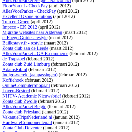
AllesVoorParket Belgie - Bancontact
(april 2012)
FloorYou.nl - CheckPay
(april 2012)
AllesVoorParket - CheckPay
(april 2012)
Excellent Ozone Solutions
(april 2012)
Tuin en Groen
(april 2012)
Impeco - EK 2012
(april 2012)
Migratie websites naar Alderaan
(maart 2012)
el Fuego Goirle - restyle
(maart 2012)
Baillestavy.fr - restyle
(maart 2012)
Zonta club aan de Leede
(maart 2012)
AllesVoorParket - GA E-commerce
(februari 2012)
de Trapstoel
(februari 2012)
Zonta club Zuid Limburg
(februari 2012)
AdamsRib.nl
(februari 2012)
Indigo-wereld (aanpassingen)
(februari 2012)
Koffiehoek
(februari 2012)
OnlineComputerShops.nl
(februari 2012)
Loven-Besterd
(februari 2012)
NHTV- Academie Nieuwsbrief
(februari 2012)
Zonta club Zwolle
(februari 2012)
AllesVoorParket Belgie
(februari 2012)
Zonta club Friesland
(januari 2012)
VakantieTripsNederland.nl
(januari 2012)
HardwareComponenten.nl
(januari 2012)
Zonta Club Deventer
(januari 2012)