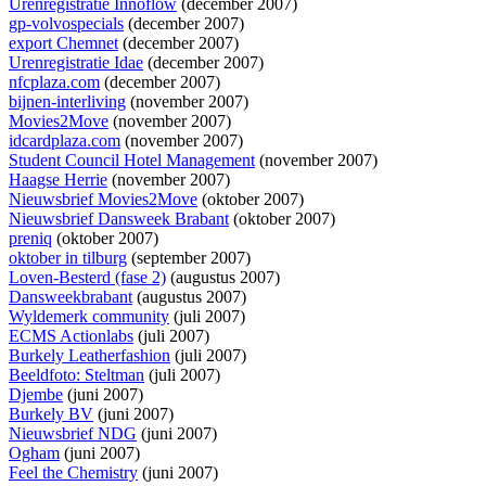
Urenregistratie Innoflow
(december 2007)
gp-volvospecials
(december 2007)
export Chemnet
(december 2007)
Urenregistratie Idae
(december 2007)
nfcplaza.com
(december 2007)
bijnen-interliving
(november 2007)
Movies2Move
(november 2007)
idcardplaza.com
(november 2007)
Student Council Hotel Management
(november 2007)
Haagse Herrie
(november 2007)
Nieuwsbrief Movies2Move
(oktober 2007)
Nieuwsbrief Dansweek Brabant
(oktober 2007)
preniq
(oktober 2007)
oktober in tilburg
(september 2007)
Loven-Besterd (fase 2)
(augustus 2007)
Dansweekbrabant
(augustus 2007)
Wyldemerk community
(juli 2007)
ECMS Actionlabs
(juli 2007)
Burkely Leatherfashion
(juli 2007)
Beeldfoto: Steltman
(juli 2007)
Djembe
(juni 2007)
Burkely BV
(juni 2007)
Nieuwsbrief NDG
(juni 2007)
Ogham
(juni 2007)
Feel the Chemistry
(juni 2007)