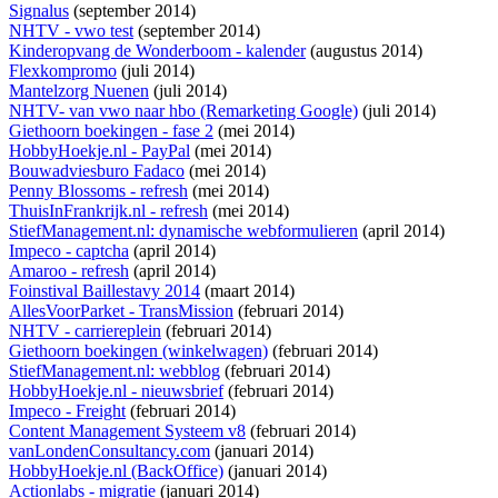
Signalus
(september 2014)
NHTV - vwo test
(september 2014)
Kinderopvang de Wonderboom - kalender
(augustus 2014)
Flexkompromo
(juli 2014)
Mantelzorg Nuenen
(juli 2014)
NHTV- van vwo naar hbo (Remarketing Google)
(juli 2014)
Giethoorn boekingen - fase 2
(mei 2014)
HobbyHoekje.nl - PayPal
(mei 2014)
Bouwadviesburo Fadaco
(mei 2014)
Penny Blossoms - refresh
(mei 2014)
ThuisInFrankrijk.nl - refresh
(mei 2014)
StiefManagement.nl: dynamische webformulieren
(april 2014)
Impeco - captcha
(april 2014)
Amaroo - refresh
(april 2014)
Foinstival Baillestavy 2014
(maart 2014)
AllesVoorParket - TransMission
(februari 2014)
NHTV - carriereplein
(februari 2014)
Giethoorn boekingen (winkelwagen)
(februari 2014)
StiefManagement.nl: webblog
(februari 2014)
HobbyHoekje.nl - nieuwsbrief
(februari 2014)
Impeco - Freight
(februari 2014)
Content Management Systeem v8
(februari 2014)
vanLondenConsultancy.com
(januari 2014)
HobbyHoekje.nl (BackOffice)
(januari 2014)
Actionlabs - migratie
(januari 2014)