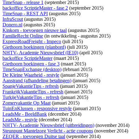
TimeSnap - release 1
(september 2015)
backoffice ScriptieMaster - fase 2
(september 2015)
TimeSnap - REST API
(augustus 2015)
InfraScout
(augustus 2015)
Donero.nl
(augustus 2015)
Kinkorn - toevoegen nieuwe taal
(augustus 2015)
FamilieRecht Online
(
in ontwikkeling
- augustus 2015)
ExpressRoadFreight - Impeco
(juli 2015)
Giethoorn boekingen (planbord)
(juli 2015)
NHTV- Academie Nieuwsbrief (IE10)
(april 2015)
backoffice ScriptieMaster
(maart 2015)
Giethoorn boekingen - fase 3
(maart 2015)
TimeSnapExchange (desktop)
(februari 2015)
De Kleine Waarheid - restyle
(januari 2015)
Aanstrand (afhandeling betalingen)
(januari 2015)
SpanjeVakantieTips - refresh
(januari 2015)
FrankrijkVakantieTips - refresh
(januari 2015)
TurkijeVakantieTips - refresh
(januari 2015)
Zomervakantie Op Maat
(januari 2015)
TuinEnKlussen - responsive restyle
(januari 2015)
LeadsMe - BeeldBank
(december 2014)
LeadsMe - restyle
(december 2014)
NHTV- Academie Nieuwsbrief (uitbreidingen)
(november 2014)
Steunpunt Mantelzorg Verlicht - actie coupons
(november 2014)
ZEQER - toevoegen Duitse taal
(september 2014)