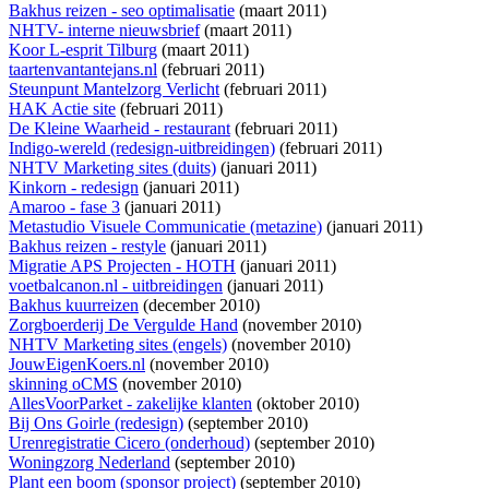
Bakhus reizen - seo optimalisatie
(maart 2011)
NHTV- interne nieuwsbrief
(maart 2011)
Koor L-esprit Tilburg
(maart 2011)
taartenvantantejans.nl
(februari 2011)
Steunpunt Mantelzorg Verlicht
(februari 2011)
HAK Actie site
(februari 2011)
De Kleine Waarheid - restaurant
(februari 2011)
Indigo-wereld (redesign-uitbreidingen)
(februari 2011)
NHTV Marketing sites (duits)
(januari 2011)
Kinkorn - redesign
(januari 2011)
Amaroo - fase 3
(januari 2011)
Metastudio Visuele Communicatie (metazine)
(januari 2011)
Bakhus reizen - restyle
(januari 2011)
Migratie APS Projecten - HOTH
(januari 2011)
voetbalcanon.nl - uitbreidingen
(januari 2011)
Bakhus kuurreizen
(december 2010)
Zorgboerderij De Vergulde Hand
(november 2010)
NHTV Marketing sites (engels)
(november 2010)
JouwEigenKoers.nl
(november 2010)
skinning oCMS
(november 2010)
AllesVoorParket - zakelijke klanten
(oktober 2010)
Bij Ons Goirle (redesign)
(september 2010)
Urenregistratie Cicero (onderhoud)
(september 2010)
Woningzorg Nederland
(september 2010)
Plant een boom (sponsor project)
(september 2010)