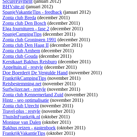
SecurePayment
(januari 2012)
BHVsite.nl
(januari 2012)
SpanjeVakantieTips - feedback
(januari 2012)
Zonta club Breda
(december 2011)
Zonta club Den Bosch
(december 2011)
Elga fournituren - fase 2
(december 2011)
SpanjeCampingTips
(december 2011)
Zonta club Groningen 1991
(december 2011)
Zonta club Den Haag II
(december 2011)
Zonta club Arnhem
(december 2011)
Zonta club Gouda
(december 2011)
Kerstkaart Bakhus Reisburo
(december 2011)
Appeltuin.nl - restyle
(december 2011)
Doe Boerderij De Vergulde Hand
(november 2011)
FrankrijkCampingTips
(november 2011)
Reisbestemming.net
(november 2011)
Surfwijzer.net - restyle
(november 2011)
Zonta club Kennemerland Zuid
(november 2011)
Hintz - seo optimalisatie
(november 2011)
Zonta club Utrecht
(november 2011)
Travel-plus : restyle
(november 2011)
ThuisInFrankrijk.nl
(oktober 2011)
Monique van Dalen
(oktober 2011)
Bakhus reizen - gastenboek
(oktober 2011)
FrankrijkVakantieTips
(oktober 2011)