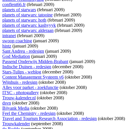
conflent66.fr
(februari 2009)
planets of starwars
(februari 2009)
planets of starwars: tatooine
(februari 2009)
planets of starwars: hoth
(februari 2009)
planets of starwars: kashyyyk
(februari 2009)
planets of starwars: alderaan
(februari 2009)
intranet
(februari 2009)
swoop coaching
(januari 2009)
hintz
(januari 2009)
Sant Andreu - redesign
(januari 2009)
God Mediation
(januari 2009)
Passend Onderwijs Midden-Brabant
(januari 2009)
Indische Duinen - redesign
(december 2008)
Stars-Tulips - weblog
(december 2008)
Content Management Systeem v6
(oktober 2008)
Wijnhuis - redesign
(oktober 2008)
Alles voor parket - zoekfunctie
(oktober 2008)
ITSC - photogallery
(oktober 2008)
Trouw-kalender.nl
(oktober 2008)
dsvn
(oktober 2008)
Bijvank Media
(oktober 2008)
Feel the Chemistry - redesign
(oktober 2008)
Travel and Tourism Research Association - redesign
(oktober 2008)
Trouwkalender
(september 2008)
de Bodde
(september 2008)