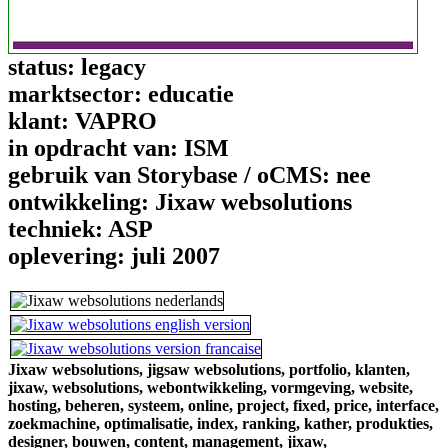
status:
legacy
marktsector:
educatie
klant:
VAPRO
in opdracht van:
ISM
gebruik van Storybase / oCMS:
nee
ontwikkeling:
Jixaw websolutions
techniek:
ASP
oplevering:
juli 2007
Jixaw websolutions,
jigsaw websolutions,
portfolio,
klanten,
jixaw,
websolutions,
webontwikkeling,
vormgeving,
website,
hosting,
beheren,
systeem,
online,
project,
fixed,
price,
interface,
zoekmachine,
optimalisatie,
index,
ranking,
kather,
produkties,
designer,
bouwen,
content,
management,
jixaw,