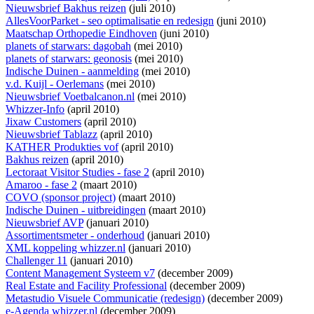
Nieuwsbrief Bakhus reizen
(juli 2010)
AllesVoorParket - seo optimalisatie en redesign
(juni 2010)
Maatschap Orthopedie Eindhoven
(juni 2010)
planets of starwars: dagobah
(mei 2010)
planets of starwars: geonosis
(mei 2010)
Indische Duinen - aanmelding
(mei 2010)
v.d. Kuijl - Oerlemans
(mei 2010)
Nieuwsbrief Voetbalcanon.nl
(mei 2010)
Whizzer-Info
(april 2010)
Jixaw Customers
(april 2010)
Nieuwsbrief Tablazz
(april 2010)
KATHER Produkties vof
(april 2010)
Bakhus reizen
(april 2010)
Lectoraat Visitor Studies - fase 2
(april 2010)
Amaroo - fase 2
(maart 2010)
COVO (sponsor project)
(maart 2010)
Indische Duinen - uitbreidingen
(maart 2010)
Nieuwsbrief AVP
(januari 2010)
Assortimentsmeter - onderhoud
(januari 2010)
XML koppeling whizzer.nl
(januari 2010)
Challenger 11
(januari 2010)
Content Management Systeem v7
(december 2009)
Real Estate and Facility Professional
(december 2009)
Metastudio Visuele Communicatie (redesign)
(december 2009)
e-Agenda whizzer.nl
(december 2009)