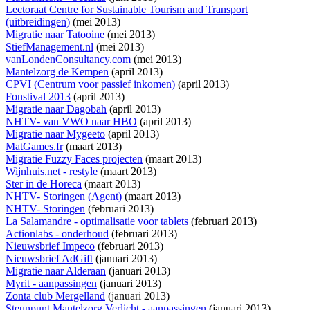
Lectoraat Centre for Sustainable Tourism and Transport
(uitbreidingen)
(mei 2013)
Migratie naar Tatooine
(mei 2013)
StiefManagement.nl
(mei 2013)
vanLondenConsultancy.com
(mei 2013)
Mantelzorg de Kempen
(april 2013)
CPVI (Centrum voor passief inkomen)
(april 2013)
Fonstival 2013
(april 2013)
Migratie naar Dagobah
(april 2013)
NHTV- van VWO naar HBO
(april 2013)
Migratie naar Mygeeto
(april 2013)
MatGames.fr
(maart 2013)
Migratie Fuzzy Faces projecten
(maart 2013)
Wijnhuis.net - restyle
(maart 2013)
Ster in de Horeca
(maart 2013)
NHTV- Storingen (Agent)
(maart 2013)
NHTV- Storingen
(februari 2013)
La Salamandre - optimalisatie voor tablets
(februari 2013)
Actionlabs - onderhoud
(februari 2013)
Nieuwsbrief Impeco
(februari 2013)
Nieuwsbrief AdGift
(januari 2013)
Migratie naar Alderaan
(januari 2013)
Myrit - aanpassingen
(januari 2013)
Zonta club Mergelland
(januari 2013)
Steunpunt Mantelzorg Verlicht - aanpassingen
(januari 2013)