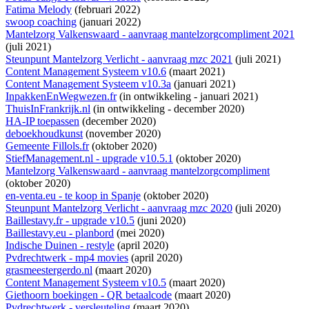
Fatima Melody
(februari 2022)
swoop coaching
(januari 2022)
Mantelzorg Valkenswaard - aanvraag mantelzorgcompliment 2021
(juli 2021)
Steunpunt Mantelzorg Verlicht - aanvraag mzc 2021
(juli 2021)
Content Management Systeem v10.6
(maart 2021)
Content Management Systeem v10.3a
(januari 2021)
InpakkenEnWegwezen.fr
(
in ontwikkeling
- januari 2021)
ThuisInFrankrijk.nl
(
in ontwikkeling
- december 2020)
HA-IP toepassen
(december 2020)
deboekhoudkunst
(november 2020)
Gemeente Fillols.fr
(oktober 2020)
StiefManagement.nl - upgrade v10.5.1
(oktober 2020)
Mantelzorg Valkenswaard - aanvraag mantelzorgcompliment
(oktober 2020)
en-venta.eu - te koop in Spanje
(oktober 2020)
Steunpunt Mantelzorg Verlicht - aanvraag mzc 2020
(juli 2020)
Baillestavy.fr - upgrade v10.5
(juni 2020)
Baillestavy.eu - planbord
(mei 2020)
Indische Duinen - restyle
(april 2020)
Pvdrechtwerk - mp4 movies
(april 2020)
grasmeestergerdo.nl
(maart 2020)
Content Management Systeem v10.5
(maart 2020)
Giethoorn boekingen - QR betaalcode
(maart 2020)
Pvdrechtwerk - versleuteling
(maart 2020)