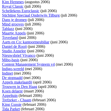
Kim Hemmes
(augustus 2006)
Royal Classic
(juli 2006)
Schellekens Euroclassic
(juli 2006)
Stichting Speciaal Onderwijs Tilburg
(juli 2006)
Dans je dromen
(juli 2006)
Mind grooves
(juli 2006)
Tablazz
(juni 2006)
Maartje Appels
(juni 2006)
Toverland
(juni 2006)
Aarts en Co: kantoormeubiliar
(juni 2006)
Daniel de Rooij
(juni 2006)
Studio Annelee
(juni 2006)
Nieuwsbrief Vivanco
(juni 2006)
Mibo-basis
(juni 2006)
Content Management Systeem v4
(mei 2006)
Indigo-wereld
(mei 2006)
Indinet
(mei 2006)
De stopnaald
(mei 2006)
Appels makelaardij
(april 2006)
Trouwen in Den Haag
(april 2006)
Koen delaere
(maart 2006)
Appeltuin
(februari 2006)
Trefzeker - Chaam
(februari 2006)
King Gussie
(februari 2006)
Tida Parket
(februari 2006)