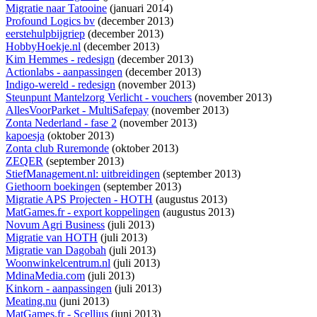
Migratie naar Tatooine
(januari 2014)
Profound Logics bv
(december 2013)
eerstehulpbijgriep
(december 2013)
HobbyHoekje.nl
(december 2013)
Kim Hemmes - redesign
(december 2013)
Actionlabs - aanpassingen
(december 2013)
Indigo-wereld - redesign
(november 2013)
Steunpunt Mantelzorg Verlicht - vouchers
(november 2013)
AllesVoorParket - MultiSafepay
(november 2013)
Zonta Nederland - fase 2
(november 2013)
kapoesja
(oktober 2013)
Zonta club Ruremonde
(oktober 2013)
ZEQER
(september 2013)
StiefManagement.nl: uitbreidingen
(september 2013)
Giethoorn boekingen
(september 2013)
Migratie APS Projecten - HOTH
(augustus 2013)
MatGames.fr - export koppelingen
(augustus 2013)
Novum Agri Business
(juli 2013)
Migratie van HOTH
(juli 2013)
Migratie van Dagobah
(juli 2013)
Woonwinkelcentrum.nl
(juli 2013)
MdinaMedia.com
(juli 2013)
Kinkorn - aanpassingen
(juli 2013)
Meating.nu
(juni 2013)
MatGames.fr - Scellius
(juni 2013)