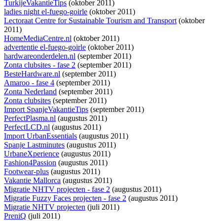
TurkijeVakantieTips
(oktober 2011)
ladies night el-fuego-goirle
(oktober 2011)
Lectoraat Centre for Sustainable Tourism and Transport
(oktober
2011)
HomeMediaCentre.nl
(oktober 2011)
advertentie el-fuego-goirle
(oktober 2011)
hardwareonderdelen.nl
(september 2011)
Zonta clubsites - fase 2
(september 2011)
BesteHardware.nl
(september 2011)
Amaroo - fase 4
(september 2011)
Zonta Nederland
(september 2011)
Zonta clubsites
(september 2011)
Import SpanjeVakantieTips
(september 2011)
PerfectPlasma.nl
(augustus 2011)
PerfectLCD.nl
(augustus 2011)
Import UrbanEssentials
(augustus 2011)
Spanje Lastminutes
(augustus 2011)
UrbaneXperience
(augustus 2011)
Fashion4Passion
(augustus 2011)
Footwear-plus
(augustus 2011)
Vakantie Mallorca
(augustus 2011)
Migratie NHTV projecten - fase 2
(augustus 2011)
Migratie Fuzzy Faces projecten - fase 2
(augustus 2011)
Migratie NHTV projecten
(juli 2011)
PreniQ
(juli 2011)