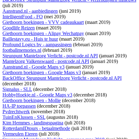
(juli 2019)
Aanstrand.nl - aanbiedingen
(juni 2019)
IntelligentFood - FO
(mei 2019)
Giethoorn boekingen - VVV cadeaukaart
(maart 2019)
Goodlife Reizen
(maart 2019)
Giethoorn boekingen - Alipay Wechatpay
(maart 2019)
Baillestavy.eu - Huis te huur
(maart 2019)
Profound Logics bv - aanpassingen
(februari 2019)
footballmemories.nl
(februari 2019)
Steunpunt Mantelzorg Verlicht - postcode.nl API
(januari 2019)
Mantelzorg Valkenswaard - postcode.nl API
(januari 2019)
Aanstrand.nl - Google Maps v3
(januari 2019)
Giethoorn boekingen - Google Maps v3
(januari 2019)
BackOffice Steunpunt Mantelzorg Verlicht - postcode.nl API
(december 2018)
Signalus - SLL
(december 2018)
HobbyHoekje.nl - Google Maps v3
(december 2018)
Giethoorn boekingen - Mollie
(december 2018)
HA-IP toepassen
(december 2018)
Pvdrechtwerk
(november 2018)
TuinEnKlussen - SSL
(augustus 2018)
Kim Hemmes - landingspagina
(juli 2018)
RotterdamIDtours - betaalmethode
(juli 2018)
Vermeulen Eieren
(juli 2018)