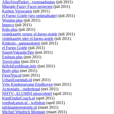
AllesVoorParket - voorraadstatus
(juli 2011)
Migratie Fuzzy Faces projecten
(juli 2011)
Kuijten Verswaren
(juli 2011)
el Fuego Goirle (seo optimalisatie)
(juli 2011)
Woning-plus
(juli 2011)
Impeco
(juli 2011)
Kids-plus
(juli 2011)
visitekaartje vrouw el-fuego-goirle
(juli 2011)
visitekaartje stier el-fuego-goirle
(juli 2011)
Kinkorn - aanpassingen
(juli 2011)
el Fuego Goirle
(juli 2011)
SpanjeVakantieTips
(juni 2011)
Fashion-plus
(juni 2011)
Travel-plus
(juni 2011)
IkHebEenMissie.info
(juni 2011)
Body-plus
(mei 2011)
FloorYou.nl
(mei 2011)
UrbanEssentials.nl
(mei 2011)
Vrije Kinderopvang Eindhoven
(mei 2011)
Actionlabs - onderhoud
(mei 2011)
NHTV- ALUMNI nieuwsbrief
(april 2011)
KindOuderCoach.nl
(april 2011)
voetbalcanon.nl - webshop
(april 2011)
tafelmanierengoirle.nl
(maart 2011)
Michiel Windrich Montage
(maart 2011)