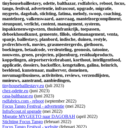
tinyhousebaillestavy,
odette,
balthazar,
rsdfabrics,
reboot,
focus,
tango,
festival,
advertentie,
infrascout,
upgrade,
migratie,
mygeeto,
dagobah,
stichting,
fatima,
melody,
swoop,
coaching,
mantelzorg,
valkenswaard,
aanvraag,
mantelzorgcompliment,
steunpunt,
verlicht,
content,
management,
systeem,
inpakkenenwegwezen,
thuisinfrankrijk,
toepassen,
deboekhoudkunst,
gemeente,
fillols,
stiefmanagement,
venta,
spanje,
baillestavy,
planbord,
indische,
duinen,
restyle,
pvdrechtwerk,
movies,
grasmeestergerdo,
giethoorn,
boekingen,
betaalcode,
versleuteling,
geonosis,
tatooine,
nouwens,
groen,
projecten,
pijnenburg,
residualproducts,
koppelingen,
airportservicebrabant,
korthout,
intelligentfood,
applicatie,
dossiers,
backoffice,
kengetallen,
galina,
heinrich,
beeldend,
kunstenaar,
mailserver,
domeinen,
novumagribusiness,
activiteiten,
reviews,
verzendlijsten,
mnieuws,
aanstrand,
aanbiedingen,
tinyhousebaillestavy.eu
(juli 2023)
chez-odette.eu
(juni 2023)
casa-balthazar.eu
(juni 2023)
rsdfabrics.com - reboot
(september 2022)
Focus Tango Festival - advertentie
(mei 2022)
InfraScout.nl upgrade
(mei 2022)
Migratie MYGEETO naar DAGOBAH
(april 2022)
Stichting Focus Tango
(februari 2022)
Focus Tango Festival - website
(februari 2022)