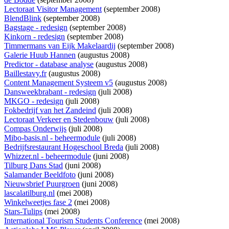
Lectoraat Visitor Management
(september 2008)
BlendBlink
(september 2008)
Bagstage - redesign
(september 2008)
Kinkorn - redesign
(september 2008)
Timmermans van Eijk Makelaardij
(september 2008)
Galerie Huub Hannen
(augustus 2008)
Predictor - database analyse
(augustus 2008)
Baillestavy.fr
(augustus 2008)
Content Management Systeem v5
(augustus 2008)
Dansweekbrabant - redesign
(juli 2008)
MKGO - redesign
(juli 2008)
Fokbedrijf van het Zandeind
(juli 2008)
Lectoraat Verkeer en Stedenbouw
(juli 2008)
Compas Onderwijs
(juli 2008)
Mibo-basis.nl - beheermodule
(juli 2008)
Bedrijfsrestaurant Hogeschool Breda
(juli 2008)
Whizzer.nl - beheermodule
(juni 2008)
Tilburg Dans Stad
(juni 2008)
Salamander Beeldfoto
(juni 2008)
Nieuwsbrief Puurgroen
(juni 2008)
lascalatilburg.nl
(mei 2008)
Winkelweetjes fase 2
(mei 2008)
Stars-Tulips
(mei 2008)
International Tourism Students Conference
(mei 2008)