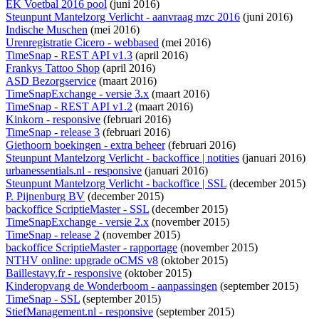
EK Voetbal 2016 pool
(juni 2016)
Steunpunt Mantelzorg Verlicht - aanvraag mzc 2016
(juni 2016)
Indische Muschen
(mei 2016)
Urenregistratie Cicero - webbased
(mei 2016)
TimeSnap - REST API v1.3
(april 2016)
Frankys Tattoo Shop
(april 2016)
ASD Bezorgservice
(maart 2016)
TimeSnapExchange - versie 3.x
(maart 2016)
TimeSnap - REST API v1.2
(maart 2016)
Kinkorn - responsive
(februari 2016)
TimeSnap - release 3
(februari 2016)
Giethoorn boekingen - extra beheer
(februari 2016)
Steunpunt Mantelzorg Verlicht - backoffice | notities
(januari 2016)
urbanessentials.nl - responsive
(januari 2016)
Steunpunt Mantelzorg Verlicht - backoffice | SSL
(december 2015)
P. Pijnenburg BV
(december 2015)
backoffice ScriptieMaster - SSL
(december 2015)
TimeSnapExchange - versie 2.x
(november 2015)
TimeSnap - release 2
(november 2015)
backoffice ScriptieMaster - rapportage
(november 2015)
NTHV online: upgrade oCMS v8
(oktober 2015)
Baillestavy.fr - responsive
(oktober 2015)
Kinderopvang de Wonderboom - aanpassingen
(september 2015)
TimeSnap - SSL
(september 2015)
StiefManagement.nl - responsive
(september 2015)