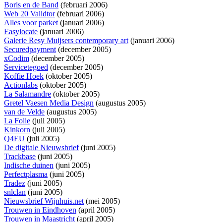
Boris en de Band
(februari 2006)
Web 20 Validtor
(februari 2006)
Alles voor parket
(januari 2006)
Easylocate
(januari 2006)
Galerie Resy Muijsers contemporary art
(januari 2006)
Securedpayment
(december 2005)
xCodim
(december 2005)
Servicetegoed
(december 2005)
Koffie Hoek
(oktober 2005)
Actionlabs
(oktober 2005)
La Salamandre
(oktober 2005)
Gretel Vaesen Media Design
(augustus 2005)
van de Velde
(augustus 2005)
La Folie
(juli 2005)
Kinkorn
(juli 2005)
Q4EU
(juli 2005)
De digitale Nieuwsbrief
(juni 2005)
Trackbase
(juni 2005)
Indische duinen
(juni 2005)
Perfectplasma
(juni 2005)
Tradez
(juni 2005)
snlclan
(juni 2005)
Nieuwsbrief Wijnhuis.net
(mei 2005)
Trouwen in Eindhoven
(april 2005)
Trouwen in Maastricht
(april 2005)