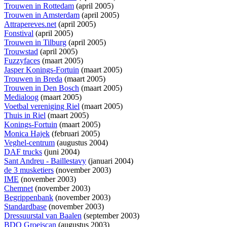
Trouwen in Rottedam
(april 2005)
Trouwen in Amsterdam
(april 2005)
Attrapereves.net
(april 2005)
Fonstival
(april 2005)
Trouwen in Tilburg
(april 2005)
Trouwstad
(april 2005)
Fuzzyfaces
(maart 2005)
Jasper Konings-Fortuin
(maart 2005)
Trouwen in Breda
(maart 2005)
Trouwen in Den Bosch
(maart 2005)
Medialoog
(maart 2005)
Voetbal vereniging Riel
(maart 2005)
Thuis in Riel
(maart 2005)
Konings-Fortuin
(maart 2005)
Monica Hajek
(februari 2005)
Veghel-centrum
(augustus 2004)
DAF trucks
(juni 2004)
Sant Andreu - Baillestavy
(januari 2004)
de 3 musketiers
(november 2003)
IME
(november 2003)
Chemnet
(november 2003)
Begrippenbank
(november 2003)
Standardbase
(november 2003)
Dressuurstal van Baalen
(september 2003)
BDO Groeiscan
(augustus 2003)