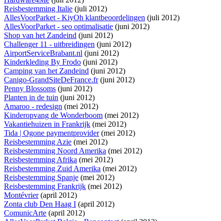
Reisbestemming Italie
(juli 2012)
AllesVoorParket - KiyOh klantbeoordelingen
(juli 2012)
AllesVoorParket - seo optimalisatie
(juni 2012)
Shop van het Zandeind
(juni 2012)
Challenger 11 - uitbreidingen
(juni 2012)
AirportServiceBrabant.nl
(juni 2012)
Kinderkleding By Frodo
(juni 2012)
Camping van het Zandeind
(juni 2012)
Canigo-GrandSiteDeFrance.fr
(juni 2012)
Penny Blossoms
(juni 2012)
Planten in de tuin
(juni 2012)
Amaroo - redesign
(mei 2012)
Kinderopvang de Wonderboom
(mei 2012)
Vakantiehuizen in Frankrijk
(mei 2012)
Tida | Ogone paymentprovider
(mei 2012)
Reisbestemming Azie
(mei 2012)
Reisbestemming Noord Amerika
(mei 2012)
Reisbestemming Afrika
(mei 2012)
Reisbestemming Zuid Amerika
(mei 2012)
Reisbestemming Spanje
(mei 2012)
Reisbestemming Frankrijk
(mei 2012)
Montévrier
(april 2012)
Zonta club Den Haag I
(april 2012)
ComunicArte
(april 2012)