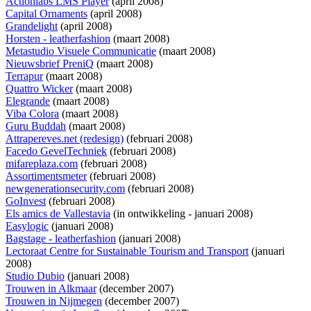
Actionlabs LMS Player
(april 2008)
Capital Ornaments
(april 2008)
Grandelight
(april 2008)
Horsten - leatherfashion
(maart 2008)
Metastudio Visuele Communicatie
(maart 2008)
Nieuwsbrief PreniQ
(maart 2008)
Terrapur
(maart 2008)
Quattro Wicker
(maart 2008)
Elegrande
(maart 2008)
Viba Colora
(maart 2008)
Guru Buddah
(maart 2008)
Attrapereves.net (redesign)
(februari 2008)
Facedo GevelTechniek
(februari 2008)
mifareplaza.com
(februari 2008)
Assortimentsmeter
(februari 2008)
newgenerationsecurity.com
(februari 2008)
GoInvest
(februari 2008)
Els amics de Vallestavia
(
in ontwikkeling
- januari 2008)
Easylogic
(januari 2008)
Bagstage - leatherfashion
(januari 2008)
Lectoraat Centre for Sustainable Tourism and Transport
(januari
2008)
Studio Dubio
(januari 2008)
Trouwen in Alkmaar
(december 2007)
Trouwen in Nijmegen
(december 2007)