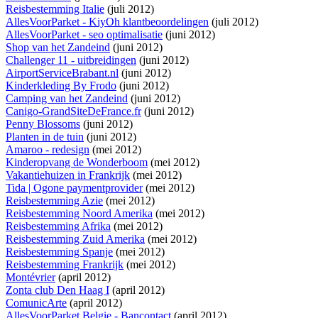
Reisbestemming Italie
(juli 2012)
AllesVoorParket - KiyOh klantbeoordelingen
(juli 2012)
AllesVoorParket - seo optimalisatie
(juni 2012)
Shop van het Zandeind
(juni 2012)
Challenger 11 - uitbreidingen
(juni 2012)
AirportServiceBrabant.nl
(juni 2012)
Kinderkleding By Frodo
(juni 2012)
Camping van het Zandeind
(juni 2012)
Canigo-GrandSiteDeFrance.fr
(juni 2012)
Penny Blossoms
(juni 2012)
Planten in de tuin
(juni 2012)
Amaroo - redesign
(mei 2012)
Kinderopvang de Wonderboom
(mei 2012)
Vakantiehuizen in Frankrijk
(mei 2012)
Tida | Ogone paymentprovider
(mei 2012)
Reisbestemming Azie
(mei 2012)
Reisbestemming Noord Amerika
(mei 2012)
Reisbestemming Afrika
(mei 2012)
Reisbestemming Zuid Amerika
(mei 2012)
Reisbestemming Spanje
(mei 2012)
Reisbestemming Frankrijk
(mei 2012)
Montévrier
(april 2012)
Zonta club Den Haag I
(april 2012)
ComunicArte
(april 2012)
AllesVoorParket Belgie - Bancontact
(april 2012)