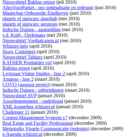
Nieuwsbrief Bakhus reizen
(juli 2010)
AllesVoorParket - seo optimalisatie en redesign
(juni 2010)
Maatschap Orthopedie Eindhoven
(juni 2010)
planets of starwars: dagobah
(mei 2010)
planets of starwars: geonosis
(mei 2010)
Indische Duinen - aanmelding
(mei 2010)
v.d. Kuijl - Oerlemans
(mei 2010)
Nieuwsbrief Voetbalcanon.nl
(mei 2010)
Whizzer-Info
(april 2010)
Jixaw Customers
(april 2010)
Nieuwsbrief Tablazz
(april 2010)
KATHER Produkties vof
(april 2010)
Bakhus reizen
(april 2010)
Lectoraat Visitor Studies - fase 2
(april 2010)
Amaroo - fase 2
(maart 2010)
COVO (sponsor project)
(maart 2010)
Indische Duinen - uitbreidingen
(maart 2010)
Nieuwsbrief AVP
(januari 2010)
Assortimentsmeter - onderhoud
(januari 2010)
XML koppeling whizzer.nl
(januari 2010)
Challenger 11
(januari 2010)
Content Management Systeem v7
(december 2009)
Real Estate and Facility Professional
(december 2009)
Metastudio Visuele Communicatie (redesign)
(december 2009)
e-Agenda whizzer.nl
(december 2009)