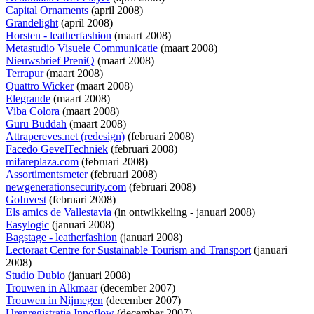
Capital Ornaments
(april 2008)
Grandelight
(april 2008)
Horsten - leatherfashion
(maart 2008)
Metastudio Visuele Communicatie
(maart 2008)
Nieuwsbrief PreniQ
(maart 2008)
Terrapur
(maart 2008)
Quattro Wicker
(maart 2008)
Elegrande
(maart 2008)
Viba Colora
(maart 2008)
Guru Buddah
(maart 2008)
Attrapereves.net (redesign)
(februari 2008)
Facedo GevelTechniek
(februari 2008)
mifareplaza.com
(februari 2008)
Assortimentsmeter
(februari 2008)
newgenerationsecurity.com
(februari 2008)
GoInvest
(februari 2008)
Els amics de Vallestavia
(
in ontwikkeling
- januari 2008)
Easylogic
(januari 2008)
Bagstage - leatherfashion
(januari 2008)
Lectoraat Centre for Sustainable Tourism and Transport
(januari
2008)
Studio Dubio
(januari 2008)
Trouwen in Alkmaar
(december 2007)
Trouwen in Nijmegen
(december 2007)
Urenregistratie Innoflow
(december 2007)