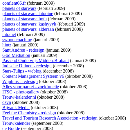
conflent66.fr
(februari 2009)
planets of starwars
(februari 2009)
planets of starwars: tatooine
(februari 2009)
planets of starwars: hoth
(februari 2009)
planets of starwars: kashyyyk
(februari 2009)
planets of starwars: alderaan
(februari 2009)
intranet
(februari 2009)
swoop coaching
(januari 2009)
hintz
(januari 2009)
Sant Andreu - redesign
(januari 2009)
God Mediation
(januari 2009)
Passend Onderwijs Midden-Brabant
(januari 2009)
Indische Duinen - redesign
(december 2008)
Stars-Tulips - weblog
(december 2008)
Content Management Systeem v6
(oktober 2008)
Wijnhuis - redesign
(oktober 2008)
Alles voor parket - zoekfunctie
(oktober 2008)
ITSC - photogallery
(oktober 2008)
Trouw-kalender.nl
(oktober 2008)
dsvn
(oktober 2008)
Bijvank Media
(oktober 2008)
Feel the Chemistry - redesign
(oktober 2008)
Travel and Tourism Research Association - redesign
(oktober 2008)
Trouwkalender
(september 2008)
de Bodde
(september 2008)