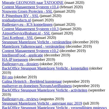
Migratie GEONOSIS naar TATOOINE
(maart 2020)
Content Management Systeem v10.4
(februari 2020)
Nouwens Groen Projecten - SSL
(januari 2020)
P. Pijnenburg BV - SSL
(januari 2020)
residualproducts.nl
(januari 2020)
Baillestavy.eu - ICS koppelingen
(januari 2020)
Content Management Systeem v10.3
(januari 2020)
AirportServiceBrabant.nl - SSL
(januari 2020)
Taxi Korthout - SSL
(januari 2020)
Steunpunt Mantelzorg Verlicht - versleuteling
(december 2019)
Mantelzorg Valkenswaard - versleuteling
(december 2019)
Content Management Systeem v10.2
(december 2019)
IntelligentFood - applicatie
(december 2019)
HA-IP toepassen
(december 2019)
Baillestavy.eu - dossiers
(oktober 2019)
BackOffice Steunpunt Mantelzorg Verlicht - kengetallen
(oktober
2019)
Bij ons
(oktober 2019)
Galina Heinrich - Beeldend kunstenaar
(september 2019)
mailserver en domeinen NovumAgriBusiness
(september 2019)
BackOffice Steunpunt Mantelzorg Verlicht - activiteiten
(september
2019)
Baillestavy.eu - reviews
(augustus 2019)
Steunpunt Mantelzorg Verlicht - aanvraag mzc 2019
(juli 2019)
BackOffice Steunpunt Mantelzorg Verlicht - verzendlijsten mnieuws