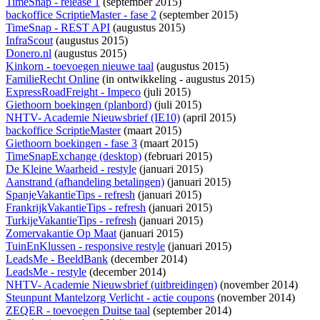
TimeSnap - release 1
(september 2015)
backoffice ScriptieMaster - fase 2
(september 2015)
TimeSnap - REST API
(augustus 2015)
InfraScout
(augustus 2015)
Donero.nl
(augustus 2015)
Kinkorn - toevoegen nieuwe taal
(augustus 2015)
FamilieRecht Online
(
in ontwikkeling
- augustus 2015)
ExpressRoadFreight - Impeco
(juli 2015)
Giethoorn boekingen (planbord)
(juli 2015)
NHTV- Academie Nieuwsbrief (IE10)
(april 2015)
backoffice ScriptieMaster
(maart 2015)
Giethoorn boekingen - fase 3
(maart 2015)
TimeSnapExchange (desktop)
(februari 2015)
De Kleine Waarheid - restyle
(januari 2015)
Aanstrand (afhandeling betalingen)
(januari 2015)
SpanjeVakantieTips - refresh
(januari 2015)
FrankrijkVakantieTips - refresh
(januari 2015)
TurkijeVakantieTips - refresh
(januari 2015)
Zomervakantie Op Maat
(januari 2015)
TuinEnKlussen - responsive restyle
(januari 2015)
LeadsMe - BeeldBank
(december 2014)
LeadsMe - restyle
(december 2014)
NHTV- Academie Nieuwsbrief (uitbreidingen)
(november 2014)
Steunpunt Mantelzorg Verlicht - actie coupons
(november 2014)
ZEQER - toevoegen Duitse taal
(september 2014)