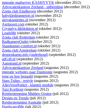
migratie mailserver KASHYYYK
(december 2012)
Advocatenkantoor Zeeland - uitbreiding
(december 2012)
Zonta club Eindhoven
(december 2012)
babykledingmeisje.nl
(november 2012)
skivakantietips.nl
(november 2012)
Agripoort.com
(oktober 2012)
Crystalyx-likblokken.nl
(oktober 2012)
LeadsMe
(oktober 2012)
Zonta club Rotterdam
(oktober 2012)
BadkamersOutlet
(oktober 2012)
Slaapkamer-comfort.nl
(oktober 2012)
Zonta club Amsterdam
(oktober 2012)
dennenkamp.info (onderhoud)
(september 2012)
adGift.nl
(september 2012)
Aanstrand.nl
(september 2012)
Advocatenkantoor Zeeland
(augustus 2012)
migratie websites naar Dantooine
(augustus 2012)
jong en hoe begaafd
(augustus 2012)
Stars-Tulips - restyle
(augustus 2012)
AllesVoorParket - klanten module
(augustus 2012)
Taxi Korthout
(augustus 2012)
Reisbestemming Midden Oosten
(juli 2012)
Design en Trends
(juli 2012)
Reisbestemming Australie
(juli 2012)
Hardware4Me
(juli 2012)