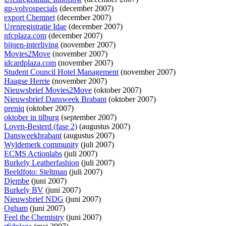
gp-volvospecials
(december 2007)
export Chemnet
(december 2007)
Urenregistratie Idae
(december 2007)
nfcplaza.com
(december 2007)
bijnen-interliving
(november 2007)
Movies2Move
(november 2007)
idcardplaza.com
(november 2007)
Student Council Hotel Management
(november 2007)
Haagse Herrie
(november 2007)
Nieuwsbrief Movies2Move
(oktober 2007)
Nieuwsbrief Dansweek Brabant
(oktober 2007)
preniq
(oktober 2007)
oktober in tilburg
(september 2007)
Loven-Besterd (fase 2)
(augustus 2007)
Dansweekbrabant
(augustus 2007)
Wyldemerk community
(juli 2007)
ECMS Actionlabs
(juli 2007)
Burkely Leatherfashion
(juli 2007)
Beeldfoto: Steltman
(juli 2007)
Djembe
(juni 2007)
Burkely BV
(juni 2007)
Nieuwsbrief NDG
(juni 2007)
Ogham
(juni 2007)
Feel the Chemistry
(juni 2007)