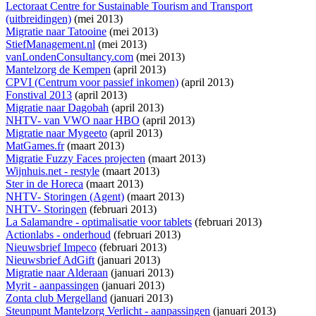
Lectoraat Centre for Sustainable Tourism and Transport
(uitbreidingen)
(mei 2013)
Migratie naar Tatooine
(mei 2013)
StiefManagement.nl
(mei 2013)
vanLondenConsultancy.com
(mei 2013)
Mantelzorg de Kempen
(april 2013)
CPVI (Centrum voor passief inkomen)
(april 2013)
Fonstival 2013
(april 2013)
Migratie naar Dagobah
(april 2013)
NHTV- van VWO naar HBO
(april 2013)
Migratie naar Mygeeto
(april 2013)
MatGames.fr
(maart 2013)
Migratie Fuzzy Faces projecten
(maart 2013)
Wijnhuis.net - restyle
(maart 2013)
Ster in de Horeca
(maart 2013)
NHTV- Storingen (Agent)
(maart 2013)
NHTV- Storingen
(februari 2013)
La Salamandre - optimalisatie voor tablets
(februari 2013)
Actionlabs - onderhoud
(februari 2013)
Nieuwsbrief Impeco
(februari 2013)
Nieuwsbrief AdGift
(januari 2013)
Migratie naar Alderaan
(januari 2013)
Myrit - aanpassingen
(januari 2013)
Zonta club Mergelland
(januari 2013)
Steunpunt Mantelzorg Verlicht - aanpassingen
(januari 2013)