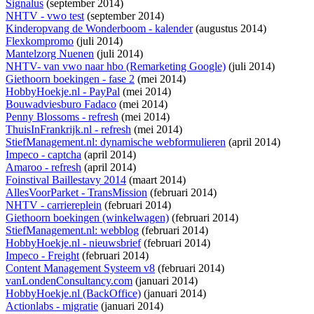
Signalus
(september 2014)
NHTV - vwo test
(september 2014)
Kinderopvang de Wonderboom - kalender
(augustus 2014)
Flexkompromo
(juli 2014)
Mantelzorg Nuenen
(juli 2014)
NHTV- van vwo naar hbo (Remarketing Google)
(juli 2014)
Giethoorn boekingen - fase 2
(mei 2014)
HobbyHoekje.nl - PayPal
(mei 2014)
Bouwadviesburo Fadaco
(mei 2014)
Penny Blossoms - refresh
(mei 2014)
ThuisInFrankrijk.nl - refresh
(mei 2014)
StiefManagement.nl: dynamische webformulieren
(april 2014)
Impeco - captcha
(april 2014)
Amaroo - refresh
(april 2014)
Foinstival Baillestavy 2014
(maart 2014)
AllesVoorParket - TransMission
(februari 2014)
NHTV - carriereplein
(februari 2014)
Giethoorn boekingen (winkelwagen)
(februari 2014)
StiefManagement.nl: webblog
(februari 2014)
HobbyHoekje.nl - nieuwsbrief
(februari 2014)
Impeco - Freight
(februari 2014)
Content Management Systeem v8
(februari 2014)
vanLondenConsultancy.com
(januari 2014)
HobbyHoekje.nl (BackOffice)
(januari 2014)
Actionlabs - migratie
(januari 2014)