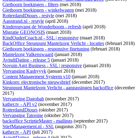
Giethoorn boekingen - filters
(mei 2018)
Giethoorn boekingen - winkelwagen
(mei 2018)
RotterdamIDtours - restyle
(mei 2018)
Aanstrand.nl - restyle
(april 2018)
Kinderopvang de Wonderboom - refresh
(april 2018)
Migratie GEONOSIS
(maart 2018)
KindOuderCoach.nl - SSL | responsive
(maart 2018)
BackOffice Steunpunt Mantelzorg Verlicht - locaties
(februari 2018)
Giethoorn boekingen - responsive finetuning
(februari 2018)
Mantelzorg Valkenswaard
(januari 2018)
AvindtDating - release 5
(januari 2018)
Novum Agri Business - SSL | responsive
(januari 2018)
Vervanging Kashyyyk
(januari 2018)
Content Management Systeem v10
(januari 2018)
Kinkorn: electronische nieuwsbrief
(december 2017)
Steunpunt Mantelzorg Verlicht - aanpassingen backoffice
(december
2017)
Vervanging Dagobah
(november 2017)
kather.tv - API v2
(november 2017)
RotterdamIDtours
(oktober 2017)
Vervanging Tatooine
(oktober 2017)
backoffice ScriptieMaster - mailings
(september 2017)
StiefManagement.nl - SSL
(augustus 2017)
kather.tv - API
(juli 2017)
AvindtDating - release 4
(juli 2017)