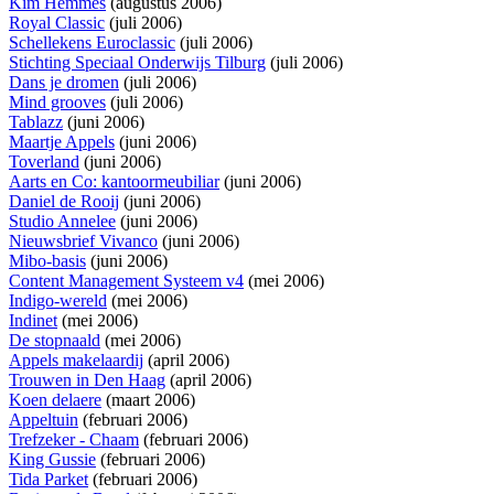
Kim Hemmes
(augustus 2006)
Royal Classic
(juli 2006)
Schellekens Euroclassic
(juli 2006)
Stichting Speciaal Onderwijs Tilburg
(juli 2006)
Dans je dromen
(juli 2006)
Mind grooves
(juli 2006)
Tablazz
(juni 2006)
Maartje Appels
(juni 2006)
Toverland
(juni 2006)
Aarts en Co: kantoormeubiliar
(juni 2006)
Daniel de Rooij
(juni 2006)
Studio Annelee
(juni 2006)
Nieuwsbrief Vivanco
(juni 2006)
Mibo-basis
(juni 2006)
Content Management Systeem v4
(mei 2006)
Indigo-wereld
(mei 2006)
Indinet
(mei 2006)
De stopnaald
(mei 2006)
Appels makelaardij
(april 2006)
Trouwen in Den Haag
(april 2006)
Koen delaere
(maart 2006)
Appeltuin
(februari 2006)
Trefzeker - Chaam
(februari 2006)
King Gussie
(februari 2006)
Tida Parket
(februari 2006)