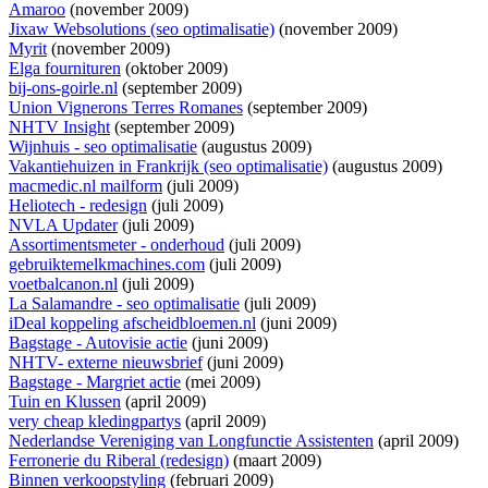
Amaroo
(november 2009)
Jixaw Websolutions (seo optimalisatie)
(november 2009)
Myrit
(november 2009)
Elga fournituren
(oktober 2009)
bij-ons-goirle.nl
(september 2009)
Union Vignerons Terres Romanes
(september 2009)
NHTV Insight
(september 2009)
Wijnhuis - seo optimalisatie
(augustus 2009)
Vakantiehuizen in Frankrijk (seo optimalisatie)
(augustus 2009)
macmedic.nl mailform
(juli 2009)
Heliotech - redesign
(juli 2009)
NVLA Updater
(juli 2009)
Assortimentsmeter - onderhoud
(juli 2009)
gebruiktemelkmachines.com
(juli 2009)
voetbalcanon.nl
(juli 2009)
La Salamandre - seo optimalisatie
(juli 2009)
iDeal koppeling afscheidbloemen.nl
(juni 2009)
Bagstage - Autovisie actie
(juni 2009)
NHTV- externe nieuwsbrief
(juni 2009)
Bagstage - Margriet actie
(mei 2009)
Tuin en Klussen
(april 2009)
very cheap kledingpartys
(april 2009)
Nederlandse Vereniging van Longfunctie Assistenten
(april 2009)
Ferronerie du Riberal (redesign)
(maart 2009)
Binnen verkoopstyling
(februari 2009)