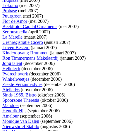
rfidplaza
(mei 2007)
Lokomo
(mei 2007)
Probase
(mei 2007)
Puurgroen
(mei 2007)
Flor de Amor
(mei 2007)
Beeldfoto: Capital Ornaments
(mei 2007)
Seriousmedia
(april 2007)
La Marelle
(maart 2007)
Urenregistratie Cicero
(januari 2007)
Loven Besterd
(januari 2007)
Kinderopvang Brummen
(januari 2007)
Ron Timmermans Makelaardij
(januari 2007)
Jong talent
(december 2006)
Heliotech
(december 2006)
Pvdrechtwerk
(december 2006)
Winkelweetjes
(december 2006)
Ziekte Verzuimadvies
(december 2006)
Atelier66
(november 2006)
Sinds 1965, Bistro
(oktober 2006)
Spoorzone Theresia
(oktober 2006)
Mandoer
(september 2006)
Hendrik Nijs
(september 2006)
Amalour
(september 2006)
Monique van Dalen
(september 2006)
Nieuwsbrief Stabilo
(augustus 2006)