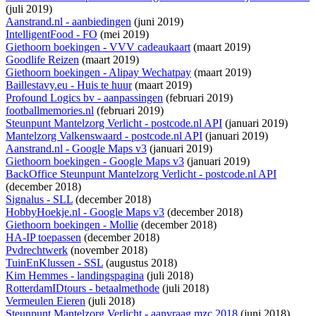
(juli 2019)
Aanstrand.nl - aanbiedingen
(juni 2019)
IntelligentFood - FO
(mei 2019)
Giethoorn boekingen - VVV cadeaukaart
(maart 2019)
Goodlife Reizen
(maart 2019)
Giethoorn boekingen - Alipay Wechatpay
(maart 2019)
Baillestavy.eu - Huis te huur
(maart 2019)
Profound Logics bv - aanpassingen
(februari 2019)
footballmemories.nl
(februari 2019)
Steunpunt Mantelzorg Verlicht - postcode.nl API
(januari 2019)
Mantelzorg Valkenswaard - postcode.nl API
(januari 2019)
Aanstrand.nl - Google Maps v3
(januari 2019)
Giethoorn boekingen - Google Maps v3
(januari 2019)
BackOffice Steunpunt Mantelzorg Verlicht - postcode.nl API
(december 2018)
Signalus - SLL
(december 2018)
HobbyHoekje.nl - Google Maps v3
(december 2018)
Giethoorn boekingen - Mollie
(december 2018)
HA-IP toepassen
(december 2018)
Pvdrechtwerk
(november 2018)
TuinEnKlussen - SSL
(augustus 2018)
Kim Hemmes - landingspagina
(juli 2018)
RotterdamIDtours - betaalmethode
(juli 2018)
Vermeulen Eieren
(juli 2018)
Steunpunt Mantelzorg Verlicht - aanvraag mzc 2018
(juni 2018)