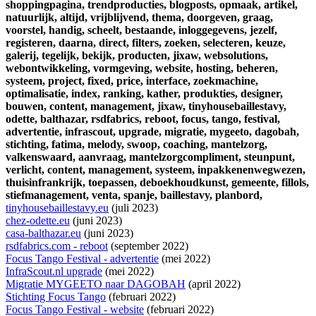
shoppingpagina,
trendproducties,
blogposts,
opmaak,
artikel,
natuurlijk,
altijd,
vrijblijvend,
thema,
doorgeven,
graag,
voorstel,
handig,
scheelt,
bestaande,
inloggegevens,
jezelf,
registeren,
daarna,
direct,
filters,
zoeken,
selecteren,
keuze,
galerij,
tegelijk,
bekijk,
producten,
jixaw,
websolutions,
webontwikkeling,
vormgeving,
website,
hosting,
beheren,
systeem,
project,
fixed,
price,
interface,
zoekmachine,
optimalisatie,
index,
ranking,
kather,
produkties,
designer,
bouwen,
content,
management,
jixaw,
tinyhousebaillestavy,
odette,
balthazar,
rsdfabrics,
reboot,
focus,
tango,
festival,
advertentie,
infrascout,
upgrade,
migratie,
mygeeto,
dagobah,
stichting,
fatima,
melody,
swoop,
coaching,
mantelzorg,
valkenswaard,
aanvraag,
mantelzorgcompliment,
steunpunt,
verlicht,
content,
management,
systeem,
inpakkenenwegwezen,
thuisinfrankrijk,
toepassen,
deboekhoudkunst,
gemeente,
fillols,
stiefmanagement,
venta,
spanje,
baillestavy,
planbord,
tinyhousebaillestavy.eu
(juli 2023)
chez-odette.eu
(juni 2023)
casa-balthazar.eu
(juni 2023)
rsdfabrics.com - reboot
(september 2022)
Focus Tango Festival - advertentie
(mei 2022)
InfraScout.nl upgrade
(mei 2022)
Migratie MYGEETO naar DAGOBAH
(april 2022)
Stichting Focus Tango
(februari 2022)
Focus Tango Festival - website
(februari 2022)