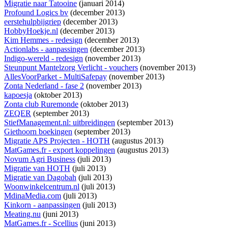
Migratie naar Tatooine
(januari 2014)
Profound Logics bv
(december 2013)
eerstehulpbijgriep
(december 2013)
HobbyHoekje.nl
(december 2013)
Kim Hemmes - redesign
(december 2013)
Actionlabs - aanpassingen
(december 2013)
Indigo-wereld - redesign
(november 2013)
Steunpunt Mantelzorg Verlicht - vouchers
(november 2013)
AllesVoorParket - MultiSafepay
(november 2013)
Zonta Nederland - fase 2
(november 2013)
kapoesja
(oktober 2013)
Zonta club Ruremonde
(oktober 2013)
ZEQER
(september 2013)
StiefManagement.nl: uitbreidingen
(september 2013)
Giethoorn boekingen
(september 2013)
Migratie APS Projecten - HOTH
(augustus 2013)
MatGames.fr - export koppelingen
(augustus 2013)
Novum Agri Business
(juli 2013)
Migratie van HOTH
(juli 2013)
Migratie van Dagobah
(juli 2013)
Woonwinkelcentrum.nl
(juli 2013)
MdinaMedia.com
(juli 2013)
Kinkorn - aanpassingen
(juli 2013)
Meating.nu
(juni 2013)
MatGames.fr - Scellius
(juni 2013)