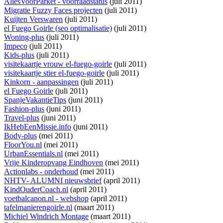
AllesVoorParket - voorraadstatus
(juli 2011)
Migratie Fuzzy Faces projecten
(juli 2011)
Kuijten Verswaren
(juli 2011)
el Fuego Goirle (seo optimalisatie)
(juli 2011)
Woning-plus
(juli 2011)
Impeco
(juli 2011)
Kids-plus
(juli 2011)
visitekaartje vrouw el-fuego-goirle
(juli 2011)
visitekaartje stier el-fuego-goirle
(juli 2011)
Kinkorn - aanpassingen
(juli 2011)
el Fuego Goirle
(juli 2011)
SpanjeVakantieTips
(juni 2011)
Fashion-plus
(juni 2011)
Travel-plus
(juni 2011)
IkHebEenMissie.info
(juni 2011)
Body-plus
(mei 2011)
FloorYou.nl
(mei 2011)
UrbanEssentials.nl
(mei 2011)
Vrije Kinderopvang Eindhoven
(mei 2011)
Actionlabs - onderhoud
(mei 2011)
NHTV- ALUMNI nieuwsbrief
(april 2011)
KindOuderCoach.nl
(april 2011)
voetbalcanon.nl - webshop
(april 2011)
tafelmanierengoirle.nl
(maart 2011)
Michiel Windrich Montage
(maart 2011)