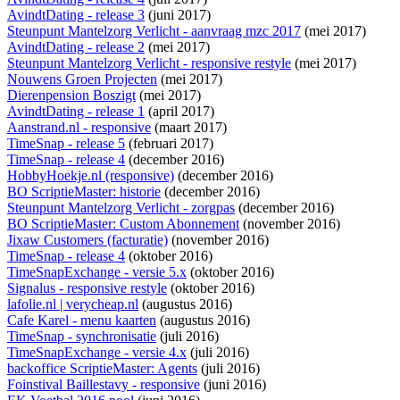
AvindtDating - release 3
(juni 2017)
Steunpunt Mantelzorg Verlicht - aanvraag mzc 2017
(mei 2017)
AvindtDating - release 2
(mei 2017)
Steunpunt Mantelzorg Verlicht - responsive restyle
(mei 2017)
Nouwens Groen Projecten
(mei 2017)
Dierenpension Boszigt
(mei 2017)
AvindtDating - release 1
(april 2017)
Aanstrand.nl - responsive
(maart 2017)
TimeSnap - release 5
(februari 2017)
TimeSnap - release 4
(december 2016)
HobbyHoekje.nl (responsive)
(december 2016)
BO ScriptieMaster: historie
(december 2016)
Steunpunt Mantelzorg Verlicht - zorgpas
(december 2016)
BO ScriptieMaster: Custom Abonnement
(november 2016)
Jixaw Customers (facturatie)
(november 2016)
TimeSnap - release 4
(oktober 2016)
TimeSnapExchange - versie 5.x
(oktober 2016)
Signalus - responsive restyle
(oktober 2016)
lafolie.nl | verycheap.nl
(augustus 2016)
Cafe Karel - menu kaarten
(augustus 2016)
TimeSnap - synchronisatie
(juli 2016)
TimeSnapExchange - versie 4.x
(juli 2016)
backoffice ScriptieMaster: Agents
(juli 2016)
Foinstival Baillestavy - responsive
(juni 2016)