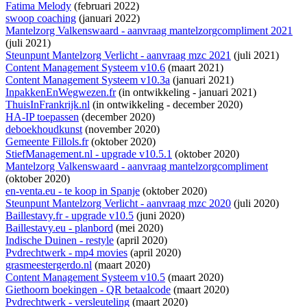
Fatima Melody
(februari 2022)
swoop coaching
(januari 2022)
Mantelzorg Valkenswaard - aanvraag mantelzorgcompliment 2021
(juli 2021)
Steunpunt Mantelzorg Verlicht - aanvraag mzc 2021
(juli 2021)
Content Management Systeem v10.6
(maart 2021)
Content Management Systeem v10.3a
(januari 2021)
InpakkenEnWegwezen.fr
(
in ontwikkeling
- januari 2021)
ThuisInFrankrijk.nl
(
in ontwikkeling
- december 2020)
HA-IP toepassen
(december 2020)
deboekhoudkunst
(november 2020)
Gemeente Fillols.fr
(oktober 2020)
StiefManagement.nl - upgrade v10.5.1
(oktober 2020)
Mantelzorg Valkenswaard - aanvraag mantelzorgcompliment
(oktober 2020)
en-venta.eu - te koop in Spanje
(oktober 2020)
Steunpunt Mantelzorg Verlicht - aanvraag mzc 2020
(juli 2020)
Baillestavy.fr - upgrade v10.5
(juni 2020)
Baillestavy.eu - planbord
(mei 2020)
Indische Duinen - restyle
(april 2020)
Pvdrechtwerk - mp4 movies
(april 2020)
grasmeestergerdo.nl
(maart 2020)
Content Management Systeem v10.5
(maart 2020)
Giethoorn boekingen - QR betaalcode
(maart 2020)
Pvdrechtwerk - versleuteling
(maart 2020)