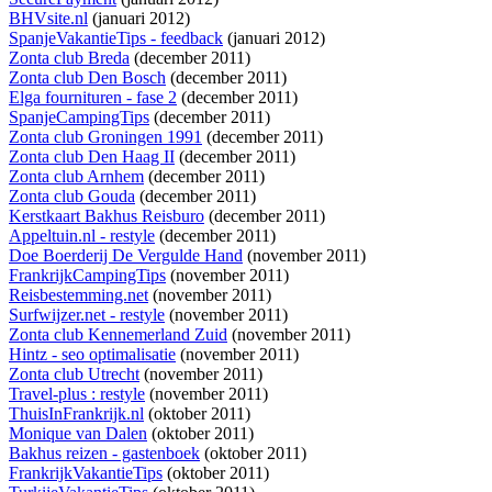
BHVsite.nl
(januari 2012)
SpanjeVakantieTips - feedback
(januari 2012)
Zonta club Breda
(december 2011)
Zonta club Den Bosch
(december 2011)
Elga fournituren - fase 2
(december 2011)
SpanjeCampingTips
(december 2011)
Zonta club Groningen 1991
(december 2011)
Zonta club Den Haag II
(december 2011)
Zonta club Arnhem
(december 2011)
Zonta club Gouda
(december 2011)
Kerstkaart Bakhus Reisburo
(december 2011)
Appeltuin.nl - restyle
(december 2011)
Doe Boerderij De Vergulde Hand
(november 2011)
FrankrijkCampingTips
(november 2011)
Reisbestemming.net
(november 2011)
Surfwijzer.net - restyle
(november 2011)
Zonta club Kennemerland Zuid
(november 2011)
Hintz - seo optimalisatie
(november 2011)
Zonta club Utrecht
(november 2011)
Travel-plus : restyle
(november 2011)
ThuisInFrankrijk.nl
(oktober 2011)
Monique van Dalen
(oktober 2011)
Bakhus reizen - gastenboek
(oktober 2011)
FrankrijkVakantieTips
(oktober 2011)