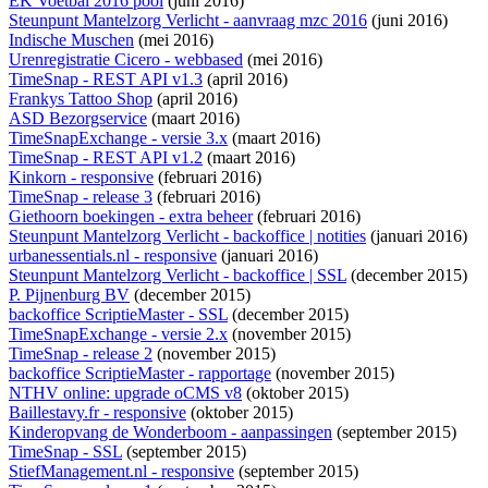
EK Voetbal 2016 pool
(juni 2016)
Steunpunt Mantelzorg Verlicht - aanvraag mzc 2016
(juni 2016)
Indische Muschen
(mei 2016)
Urenregistratie Cicero - webbased
(mei 2016)
TimeSnap - REST API v1.3
(april 2016)
Frankys Tattoo Shop
(april 2016)
ASD Bezorgservice
(maart 2016)
TimeSnapExchange - versie 3.x
(maart 2016)
TimeSnap - REST API v1.2
(maart 2016)
Kinkorn - responsive
(februari 2016)
TimeSnap - release 3
(februari 2016)
Giethoorn boekingen - extra beheer
(februari 2016)
Steunpunt Mantelzorg Verlicht - backoffice | notities
(januari 2016)
urbanessentials.nl - responsive
(januari 2016)
Steunpunt Mantelzorg Verlicht - backoffice | SSL
(december 2015)
P. Pijnenburg BV
(december 2015)
backoffice ScriptieMaster - SSL
(december 2015)
TimeSnapExchange - versie 2.x
(november 2015)
TimeSnap - release 2
(november 2015)
backoffice ScriptieMaster - rapportage
(november 2015)
NTHV online: upgrade oCMS v8
(oktober 2015)
Baillestavy.fr - responsive
(oktober 2015)
Kinderopvang de Wonderboom - aanpassingen
(september 2015)
TimeSnap - SSL
(september 2015)
StiefManagement.nl - responsive
(september 2015)