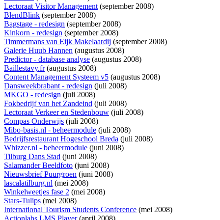
Lectoraat Visitor Management
(september 2008)
BlendBlink
(september 2008)
Bagstage - redesign
(september 2008)
Kinkorn - redesign
(september 2008)
Timmermans van Eijk Makelaardij
(september 2008)
Galerie Huub Hannen
(augustus 2008)
Predictor - database analyse
(augustus 2008)
Baillestavy.fr
(augustus 2008)
Content Management Systeem v5
(augustus 2008)
Dansweekbrabant - redesign
(juli 2008)
MKGO - redesign
(juli 2008)
Fokbedrijf van het Zandeind
(juli 2008)
Lectoraat Verkeer en Stedenbouw
(juli 2008)
Compas Onderwijs
(juli 2008)
Mibo-basis.nl - beheermodule
(juli 2008)
Bedrijfsrestaurant Hogeschool Breda
(juli 2008)
Whizzer.nl - beheermodule
(juni 2008)
Tilburg Dans Stad
(juni 2008)
Salamander Beeldfoto
(juni 2008)
Nieuwsbrief Puurgroen
(juni 2008)
lascalatilburg.nl
(mei 2008)
Winkelweetjes fase 2
(mei 2008)
Stars-Tulips
(mei 2008)
International Tourism Students Conference
(mei 2008)
Actionlabs LMS Player
(april 2008)