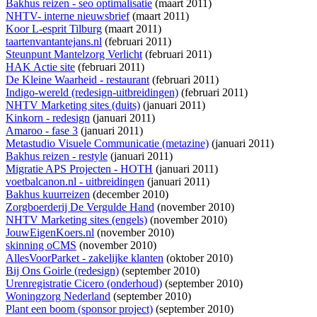
Bakhus reizen - seo optimalisatie
(maart 2011)
NHTV- interne nieuwsbrief
(maart 2011)
Koor L-esprit Tilburg
(maart 2011)
taartenvantantejans.nl
(februari 2011)
Steunpunt Mantelzorg Verlicht
(februari 2011)
HAK Actie site
(februari 2011)
De Kleine Waarheid - restaurant
(februari 2011)
Indigo-wereld (redesign-uitbreidingen)
(februari 2011)
NHTV Marketing sites (duits)
(januari 2011)
Kinkorn - redesign
(januari 2011)
Amaroo - fase 3
(januari 2011)
Metastudio Visuele Communicatie (metazine)
(januari 2011)
Bakhus reizen - restyle
(januari 2011)
Migratie APS Projecten - HOTH
(januari 2011)
voetbalcanon.nl - uitbreidingen
(januari 2011)
Bakhus kuurreizen
(december 2010)
Zorgboerderij De Vergulde Hand
(november 2010)
NHTV Marketing sites (engels)
(november 2010)
JouwEigenKoers.nl
(november 2010)
skinning oCMS
(november 2010)
AllesVoorParket - zakelijke klanten
(oktober 2010)
Bij Ons Goirle (redesign)
(september 2010)
Urenregistratie Cicero (onderhoud)
(september 2010)
Woningzorg Nederland
(september 2010)
Plant een boom (sponsor project)
(september 2010)