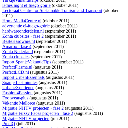
TurkijeVakantieTips
(oktober 2011)
ladies night el-fuego-goirle
(oktober 2011)
Lectoraat Centre for Sustainable Tourism and Transport
(oktober
2011)
HomeMediaCentre.nl
(oktober 2011)
advertentie el-fuego-goirle
(oktober 2011)
hardwareonderdelen.nl
(september 2011)
Zonta clubsites - fase 2
(september 2011)
BesteHardware.nl
(september 2011)
Amaroo - fase 4
(september 2011)
Zonta Nederland
(september 2011)
Zonta clubsites
(september 2011)
Import SpanjeVakantieTips
(september 2011)
PerfectPlasma.nl
(augustus 2011)
PerfectLCD.nl
(augustus 2011)
Import UrbanEssentials
(augustus 2011)
Spanje Lastminutes
(augustus 2011)
UrbaneXperience
(augustus 2011)
Fashion4Passion
(augustus 2011)
Footwear-plus
(augustus 2011)
Vakantie Mallorca
(augustus 2011)
Migratie NHTV projecten - fase 2
(augustus 2011)
Migratie Fuzzy Faces projecten - fase 2
(augustus 2011)
Migratie NHTV projecten
(juli 2011)
PreniQ
(juli 2011)