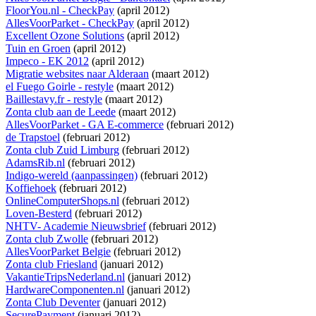
FloorYou.nl - CheckPay
(april 2012)
AllesVoorParket - CheckPay
(april 2012)
Excellent Ozone Solutions
(april 2012)
Tuin en Groen
(april 2012)
Impeco - EK 2012
(april 2012)
Migratie websites naar Alderaan
(maart 2012)
el Fuego Goirle - restyle
(maart 2012)
Baillestavy.fr - restyle
(maart 2012)
Zonta club aan de Leede
(maart 2012)
AllesVoorParket - GA E-commerce
(februari 2012)
de Trapstoel
(februari 2012)
Zonta club Zuid Limburg
(februari 2012)
AdamsRib.nl
(februari 2012)
Indigo-wereld (aanpassingen)
(februari 2012)
Koffiehoek
(februari 2012)
OnlineComputerShops.nl
(februari 2012)
Loven-Besterd
(februari 2012)
NHTV- Academie Nieuwsbrief
(februari 2012)
Zonta club Zwolle
(februari 2012)
AllesVoorParket Belgie
(februari 2012)
Zonta club Friesland
(januari 2012)
VakantieTripsNederland.nl
(januari 2012)
HardwareComponenten.nl
(januari 2012)
Zonta Club Deventer
(januari 2012)
SecurePayment
(januari 2012)