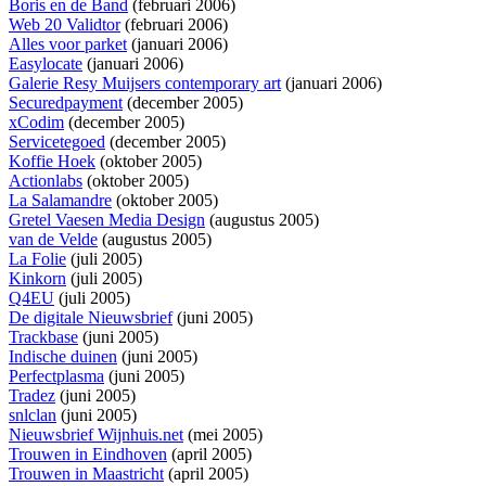
Boris en de Band
(februari 2006)
Web 20 Validtor
(februari 2006)
Alles voor parket
(januari 2006)
Easylocate
(januari 2006)
Galerie Resy Muijsers contemporary art
(januari 2006)
Securedpayment
(december 2005)
xCodim
(december 2005)
Servicetegoed
(december 2005)
Koffie Hoek
(oktober 2005)
Actionlabs
(oktober 2005)
La Salamandre
(oktober 2005)
Gretel Vaesen Media Design
(augustus 2005)
van de Velde
(augustus 2005)
La Folie
(juli 2005)
Kinkorn
(juli 2005)
Q4EU
(juli 2005)
De digitale Nieuwsbrief
(juni 2005)
Trackbase
(juni 2005)
Indische duinen
(juni 2005)
Perfectplasma
(juni 2005)
Tradez
(juni 2005)
snlclan
(juni 2005)
Nieuwsbrief Wijnhuis.net
(mei 2005)
Trouwen in Eindhoven
(april 2005)
Trouwen in Maastricht
(april 2005)