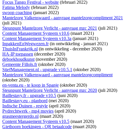
Focus Tango Festival - website
(februari 2022)
Fatima Melody
(februari 2022)
swoop coaching
(januari 2022)
Mantelzorg Valkenswaard - aanvraag mantelzorgcompliment 2021
(juli 2021)
Steunpunt Mantelzorg Verlicht - aanvraag mzc 2021
(juli 2021)
Content Management Systeem v10.6
(maart 2021)
Content Management Systeem v10.3a
(januari 2021)
InpakkenEnWegwezen.fr
(
in ontwikkeling
- januari 2021)
ThuisInFrankrijk.nl
(
in ontwikkeling
- december 2020)
HA-IP toepassen
(december 2020)
deboekhoudkunst
(november 2020)
Gemeente Fillols.fr
(oktober 2020)
StiefManagement.nl - upgrade v10.5.1
(oktober 2020)
Mantelzorg Valkenswaard - aanvraag mantelzorgcompliment
(oktober 2020)
en-venta.eu - te koop in Spanje
(oktober 2020)
Steunpunt Mantelzorg Verlicht - aanvraag mzc 2020
(juli 2020)
Baillestavy.fr - upgrade v10.5
(juni 2020)
Baillestavy.eu - planbord
(mei 2020)
Indische Duinen - restyle
(april 2020)
Pvdrechtwerk - mp4 movies
(april 2020)
grasmeestergerdo.nl
(maart 2020)
Content Management Systeem v10.5
(maart 2020)
Giethoorn boekingen - QR betaalcode
(maart 2020)