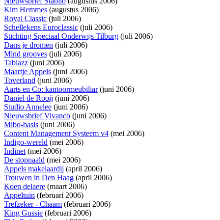
Nieuwsbrief Stabilo
(augustus 2006)
Kim Hemmes
(augustus 2006)
Royal Classic
(juli 2006)
Schellekens Euroclassic
(juli 2006)
Stichting Speciaal Onderwijs Tilburg
(juli 2006)
Dans je dromen
(juli 2006)
Mind grooves
(juli 2006)
Tablazz
(juni 2006)
Maartje Appels
(juni 2006)
Toverland
(juni 2006)
Aarts en Co: kantoormeubiliar
(juni 2006)
Daniel de Rooij
(juni 2006)
Studio Annelee
(juni 2006)
Nieuwsbrief Vivanco
(juni 2006)
Mibo-basis
(juni 2006)
Content Management Systeem v4
(mei 2006)
Indigo-wereld
(mei 2006)
Indinet
(mei 2006)
De stopnaald
(mei 2006)
Appels makelaardij
(april 2006)
Trouwen in Den Haag
(april 2006)
Koen delaere
(maart 2006)
Appeltuin
(februari 2006)
Trefzeker - Chaam
(februari 2006)
King Gussie
(februari 2006)