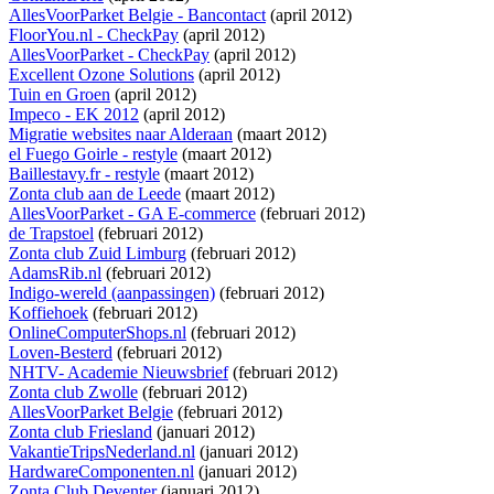
AllesVoorParket Belgie - Bancontact
(april 2012)
FloorYou.nl - CheckPay
(april 2012)
AllesVoorParket - CheckPay
(april 2012)
Excellent Ozone Solutions
(april 2012)
Tuin en Groen
(april 2012)
Impeco - EK 2012
(april 2012)
Migratie websites naar Alderaan
(maart 2012)
el Fuego Goirle - restyle
(maart 2012)
Baillestavy.fr - restyle
(maart 2012)
Zonta club aan de Leede
(maart 2012)
AllesVoorParket - GA E-commerce
(februari 2012)
de Trapstoel
(februari 2012)
Zonta club Zuid Limburg
(februari 2012)
AdamsRib.nl
(februari 2012)
Indigo-wereld (aanpassingen)
(februari 2012)
Koffiehoek
(februari 2012)
OnlineComputerShops.nl
(februari 2012)
Loven-Besterd
(februari 2012)
NHTV- Academie Nieuwsbrief
(februari 2012)
Zonta club Zwolle
(februari 2012)
AllesVoorParket Belgie
(februari 2012)
Zonta club Friesland
(januari 2012)
VakantieTripsNederland.nl
(januari 2012)
HardwareComponenten.nl
(januari 2012)
Zonta Club Deventer
(januari 2012)