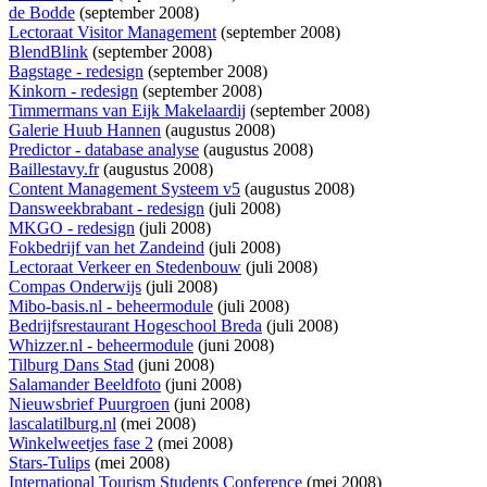
de Bodde
(september 2008)
Lectoraat Visitor Management
(september 2008)
BlendBlink
(september 2008)
Bagstage - redesign
(september 2008)
Kinkorn - redesign
(september 2008)
Timmermans van Eijk Makelaardij
(september 2008)
Galerie Huub Hannen
(augustus 2008)
Predictor - database analyse
(augustus 2008)
Baillestavy.fr
(augustus 2008)
Content Management Systeem v5
(augustus 2008)
Dansweekbrabant - redesign
(juli 2008)
MKGO - redesign
(juli 2008)
Fokbedrijf van het Zandeind
(juli 2008)
Lectoraat Verkeer en Stedenbouw
(juli 2008)
Compas Onderwijs
(juli 2008)
Mibo-basis.nl - beheermodule
(juli 2008)
Bedrijfsrestaurant Hogeschool Breda
(juli 2008)
Whizzer.nl - beheermodule
(juni 2008)
Tilburg Dans Stad
(juni 2008)
Salamander Beeldfoto
(juni 2008)
Nieuwsbrief Puurgroen
(juni 2008)
lascalatilburg.nl
(mei 2008)
Winkelweetjes fase 2
(mei 2008)
Stars-Tulips
(mei 2008)
International Tourism Students Conference
(mei 2008)