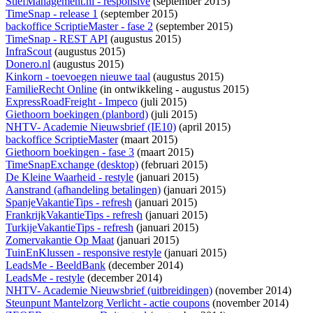
StiefManagement.nl - responsive
(september 2015)
TimeSnap - release 1
(september 2015)
backoffice ScriptieMaster - fase 2
(september 2015)
TimeSnap - REST API
(augustus 2015)
InfraScout
(augustus 2015)
Donero.nl
(augustus 2015)
Kinkorn - toevoegen nieuwe taal
(augustus 2015)
FamilieRecht Online
(
in ontwikkeling
- augustus 2015)
ExpressRoadFreight - Impeco
(juli 2015)
Giethoorn boekingen (planbord)
(juli 2015)
NHTV- Academie Nieuwsbrief (IE10)
(april 2015)
backoffice ScriptieMaster
(maart 2015)
Giethoorn boekingen - fase 3
(maart 2015)
TimeSnapExchange (desktop)
(februari 2015)
De Kleine Waarheid - restyle
(januari 2015)
Aanstrand (afhandeling betalingen)
(januari 2015)
SpanjeVakantieTips - refresh
(januari 2015)
FrankrijkVakantieTips - refresh
(januari 2015)
TurkijeVakantieTips - refresh
(januari 2015)
Zomervakantie Op Maat
(januari 2015)
TuinEnKlussen - responsive restyle
(januari 2015)
LeadsMe - BeeldBank
(december 2014)
LeadsMe - restyle
(december 2014)
NHTV- Academie Nieuwsbrief (uitbreidingen)
(november 2014)
Steunpunt Mantelzorg Verlicht - actie coupons
(november 2014)