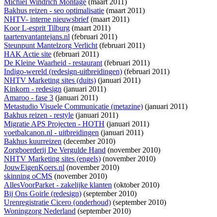
Michiel Windrich Montage
(maart 2011)
Bakhus reizen - seo optimalisatie
(maart 2011)
NHTV- interne nieuwsbrief
(maart 2011)
Koor L-esprit Tilburg
(maart 2011)
taartenvantantejans.nl
(februari 2011)
Steunpunt Mantelzorg Verlicht
(februari 2011)
HAK Actie site
(februari 2011)
De Kleine Waarheid - restaurant
(februari 2011)
Indigo-wereld (redesign-uitbreidingen)
(februari 2011)
NHTV Marketing sites (duits)
(januari 2011)
Kinkorn - redesign
(januari 2011)
Amaroo - fase 3
(januari 2011)
Metastudio Visuele Communicatie (metazine)
(januari 2011)
Bakhus reizen - restyle
(januari 2011)
Migratie APS Projecten - HOTH
(januari 2011)
voetbalcanon.nl - uitbreidingen
(januari 2011)
Bakhus kuurreizen
(december 2010)
Zorgboerderij De Vergulde Hand
(november 2010)
NHTV Marketing sites (engels)
(november 2010)
JouwEigenKoers.nl
(november 2010)
skinning oCMS
(november 2010)
AllesVoorParket - zakelijke klanten
(oktober 2010)
Bij Ons Goirle (redesign)
(september 2010)
Urenregistratie Cicero (onderhoud)
(september 2010)
Woningzorg Nederland
(september 2010)