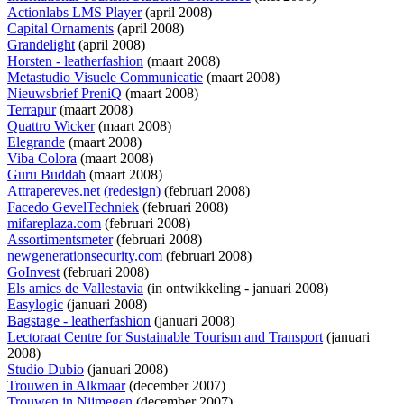
Actionlabs LMS Player
(april 2008)
Capital Ornaments
(april 2008)
Grandelight
(april 2008)
Horsten - leatherfashion
(maart 2008)
Metastudio Visuele Communicatie
(maart 2008)
Nieuwsbrief PreniQ
(maart 2008)
Terrapur
(maart 2008)
Quattro Wicker
(maart 2008)
Elegrande
(maart 2008)
Viba Colora
(maart 2008)
Guru Buddah
(maart 2008)
Attrapereves.net (redesign)
(februari 2008)
Facedo GevelTechniek
(februari 2008)
mifareplaza.com
(februari 2008)
Assortimentsmeter
(februari 2008)
newgenerationsecurity.com
(februari 2008)
GoInvest
(februari 2008)
Els amics de Vallestavia
(
in ontwikkeling
- januari 2008)
Easylogic
(januari 2008)
Bagstage - leatherfashion
(januari 2008)
Lectoraat Centre for Sustainable Tourism and Transport
(januari
2008)
Studio Dubio
(januari 2008)
Trouwen in Alkmaar
(december 2007)
Trouwen in Nijmegen
(december 2007)