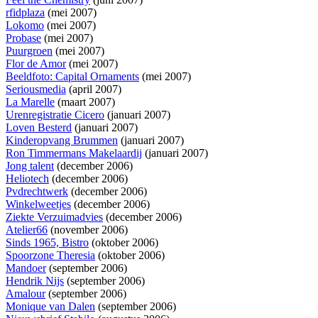
rfidplaza
(mei 2007)
Lokomo
(mei 2007)
Probase
(mei 2007)
Puurgroen
(mei 2007)
Flor de Amor
(mei 2007)
Beeldfoto: Capital Ornaments
(mei 2007)
Seriousmedia
(april 2007)
La Marelle
(maart 2007)
Urenregistratie Cicero
(januari 2007)
Loven Besterd
(januari 2007)
Kinderopvang Brummen
(januari 2007)
Ron Timmermans Makelaardij
(januari 2007)
Jong talent
(december 2006)
Heliotech
(december 2006)
Pvdrechtwerk
(december 2006)
Winkelweetjes
(december 2006)
Ziekte Verzuimadvies
(december 2006)
Atelier66
(november 2006)
Sinds 1965, Bistro
(oktober 2006)
Spoorzone Theresia
(oktober 2006)
Mandoer
(september 2006)
Hendrik Nijs
(september 2006)
Amalour
(september 2006)
Monique van Dalen
(september 2006)