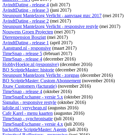
AvindtDating - release 4
(juli 2017)
AvindtDating - release 3
(juni 2017)
Steunpunt Mantelzorg Verlicht - aanvraag mzc 2017
(mei 2017)
AvindtDating - release 2
(mei 2017)
Steunpunt Mantelzorg Verlicht - responsive restyle
(mei 2017)
Nouwens Groen Projecten
(mei 2017)
Dierenpension Boszigt
(mei 2017)
AvindtDating - release 1
(april 2017)
Aanstrand.nl - responsive
(maart 2017)
TimeSnap - release 5
(februari 2017)
TimeSnap - release 4
(december 2016)
HobbyHoekje.nl (responsive)
(december 2016)
BO ScriptieMaster: historie
(december 2016)
Steunpunt Mantelzorg Verlicht - zorgpas
(december 2016)
BO ScriptieMaster: Custom Abonnement
(november 2016)
Jixaw Customers (facturatie)
(november 2016)
TimeSnap - release 4
(oktober 2016)
TimeSnapExchange - versie 5.x
(oktober 2016)
Signalus - responsive restyle
(oktober 2016)
lafolie.nl | verycheap.nl
(augustus 2016)
Cafe Karel - menu kaarten
(augustus 2016)
TimeSnap - synchronisatie
(juli 2016)
TimeSnapExchange - versie 4.x
(juli 2016)
backoffice ScriptieMaster: Agents
(juli 2016)
Foinstival Baillestavy - responsive
(juni 2016)