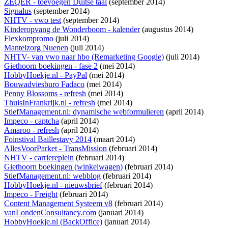
ZEQER - toevoegen Duitse taal
(september 2014)
Signalus
(september 2014)
NHTV - vwo test
(september 2014)
Kinderopvang de Wonderboom - kalender
(augustus 2014)
Flexkompromo
(juli 2014)
Mantelzorg Nuenen
(juli 2014)
NHTV- van vwo naar hbo (Remarketing Google)
(juli 2014)
Giethoorn boekingen - fase 2
(mei 2014)
HobbyHoekje.nl - PayPal
(mei 2014)
Bouwadviesburo Fadaco
(mei 2014)
Penny Blossoms - refresh
(mei 2014)
ThuisInFrankrijk.nl - refresh
(mei 2014)
StiefManagement.nl: dynamische webformulieren
(april 2014)
Impeco - captcha
(april 2014)
Amaroo - refresh
(april 2014)
Foinstival Baillestavy 2014
(maart 2014)
AllesVoorParket - TransMission
(februari 2014)
NHTV - carriereplein
(februari 2014)
Giethoorn boekingen (winkelwagen)
(februari 2014)
StiefManagement.nl: webblog
(februari 2014)
HobbyHoekje.nl - nieuwsbrief
(februari 2014)
Impeco - Freight
(februari 2014)
Content Management Systeem v8
(februari 2014)
vanLondenConsultancy.com
(januari 2014)
HobbyHoekje.nl (BackOffice)
(januari 2014)