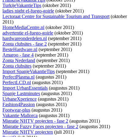
TurkijeVakantieTips
(oktober 2011)
ladies night el-fuego-goirle
(oktober 2011)
Lectoraat Centre for Sustainable Tourism and Transport
(oktober
2011)
HomeMediaCentre.nl
(oktober 2011)
advertentie el-fuego-goirle
(oktober 2011)
hardwareonderdelen.nl
(september 2011)
Zonta clubsites - fase 2
(september 2011)
BesteHardware.nl
(september 2011)
Amaroo - fase 4
(september 2011)
Zonta Nederland
(september 2011)
Zonta clubsites
(september 2011)
Import SpanjeVakantieTips
(september 2011)
PerfectPlasma.nl
(augustus 2011)
PerfectLCD.nl
(augustus 2011)
Import UrbanEssentials
(augustus 2011)
Spanje Lastminutes
(augustus 2011)
UrbaneXperience
(augustus 2011)
Fashion4Passion
(augustus 2011)
Footwear-plus
(augustus 2011)
Vakantie Mallorca
(augustus 2011)
Migratie NHTV projecten - fase 2
(augustus 2011)
Migratie Fuzzy Faces projecten - fase 2
(augustus 2011)
Migratie NHTV projecten
(juli 2011)