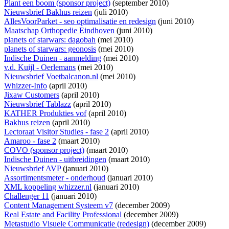
Plant een boom (sponsor project)
(september 2010)
Nieuwsbrief Bakhus reizen
(juli 2010)
AllesVoorParket - seo optimalisatie en redesign
(juni 2010)
Maatschap Orthopedie Eindhoven
(juni 2010)
planets of starwars: dagobah
(mei 2010)
planets of starwars: geonosis
(mei 2010)
Indische Duinen - aanmelding
(mei 2010)
v.d. Kuijl - Oerlemans
(mei 2010)
Nieuwsbrief Voetbalcanon.nl
(mei 2010)
Whizzer-Info
(april 2010)
Jixaw Customers
(april 2010)
Nieuwsbrief Tablazz
(april 2010)
KATHER Produkties vof
(april 2010)
Bakhus reizen
(april 2010)
Lectoraat Visitor Studies - fase 2
(april 2010)
Amaroo - fase 2
(maart 2010)
COVO (sponsor project)
(maart 2010)
Indische Duinen - uitbreidingen
(maart 2010)
Nieuwsbrief AVP
(januari 2010)
Assortimentsmeter - onderhoud
(januari 2010)
XML koppeling whizzer.nl
(januari 2010)
Challenger 11
(januari 2010)
Content Management Systeem v7
(december 2009)
Real Estate and Facility Professional
(december 2009)
Metastudio Visuele Communicatie (redesign)
(december 2009)