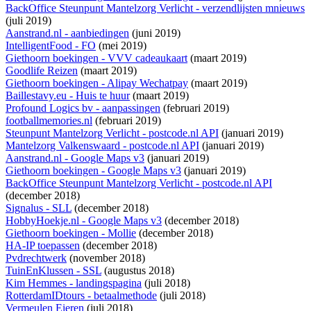
BackOffice Steunpunt Mantelzorg Verlicht - verzendlijsten mnieuws
(juli 2019)
Aanstrand.nl - aanbiedingen
(juni 2019)
IntelligentFood - FO
(mei 2019)
Giethoorn boekingen - VVV cadeaukaart
(maart 2019)
Goodlife Reizen
(maart 2019)
Giethoorn boekingen - Alipay Wechatpay
(maart 2019)
Baillestavy.eu - Huis te huur
(maart 2019)
Profound Logics bv - aanpassingen
(februari 2019)
footballmemories.nl
(februari 2019)
Steunpunt Mantelzorg Verlicht - postcode.nl API
(januari 2019)
Mantelzorg Valkenswaard - postcode.nl API
(januari 2019)
Aanstrand.nl - Google Maps v3
(januari 2019)
Giethoorn boekingen - Google Maps v3
(januari 2019)
BackOffice Steunpunt Mantelzorg Verlicht - postcode.nl API
(december 2018)
Signalus - SLL
(december 2018)
HobbyHoekje.nl - Google Maps v3
(december 2018)
Giethoorn boekingen - Mollie
(december 2018)
HA-IP toepassen
(december 2018)
Pvdrechtwerk
(november 2018)
TuinEnKlussen - SSL
(augustus 2018)
Kim Hemmes - landingspagina
(juli 2018)
RotterdamIDtours - betaalmethode
(juli 2018)
Vermeulen Eieren
(juli 2018)