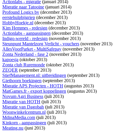
Actionlabs - migratie
(januari 2014)
Migratie naar Tatooine
(januari 2014)
Profound Logics bv
(december 2013)
eerstehulpbijgriep
(december 2013)
HobbyHoekje.nl
(december 2013)
Kim Hemmes - redesign
(december 2013)
Actionlabs - aanpassingen
(december 2013)
Indigo-wereld - redesign
(november 2013)
Steunpunt Mantelzorg Verlicht - vouchers
(november 2013)
AllesVoorParket - MultiSafepay
(november 2013)
Zonta Nederland - fase 2
(november 2013)
kapoesja
(oktober 2013)
Zonta club Ruremonde
(oktober 2013)
ZEQER
(september 2013)
StiefManagement.nl: uitbreidingen
(september 2013)
Giethoorn boekingen
(september 2013)
Migratie APS Projecten - HOTH
(augustus 2013)
MatGames.fr - export koppelingen
(augustus 2013)
Novum Agri Business
(juli 2013)
Migratie van HOTH
(juli 2013)
Migratie van Dagobah
(juli 2013)
Woonwinkelcentrum.nl
(juli 2013)
MdinaMedia.com
(juli 2013)
Kinkorn - aanpassingen
(juli 2013)
Meating.nu
(juni 2013)