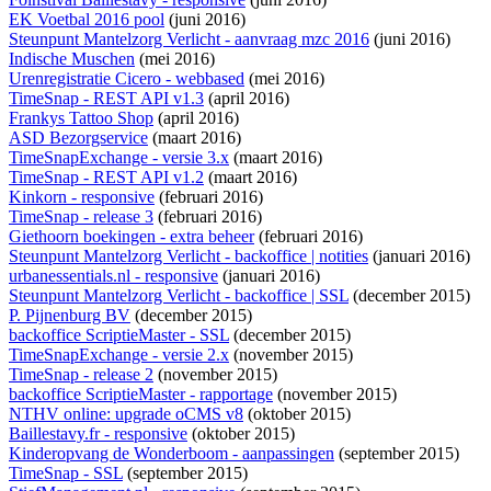
EK Voetbal 2016 pool
(juni 2016)
Steunpunt Mantelzorg Verlicht - aanvraag mzc 2016
(juni 2016)
Indische Muschen
(mei 2016)
Urenregistratie Cicero - webbased
(mei 2016)
TimeSnap - REST API v1.3
(april 2016)
Frankys Tattoo Shop
(april 2016)
ASD Bezorgservice
(maart 2016)
TimeSnapExchange - versie 3.x
(maart 2016)
TimeSnap - REST API v1.2
(maart 2016)
Kinkorn - responsive
(februari 2016)
TimeSnap - release 3
(februari 2016)
Giethoorn boekingen - extra beheer
(februari 2016)
Steunpunt Mantelzorg Verlicht - backoffice | notities
(januari 2016)
urbanessentials.nl - responsive
(januari 2016)
Steunpunt Mantelzorg Verlicht - backoffice | SSL
(december 2015)
P. Pijnenburg BV
(december 2015)
backoffice ScriptieMaster - SSL
(december 2015)
TimeSnapExchange - versie 2.x
(november 2015)
TimeSnap - release 2
(november 2015)
backoffice ScriptieMaster - rapportage
(november 2015)
NTHV online: upgrade oCMS v8
(oktober 2015)
Baillestavy.fr - responsive
(oktober 2015)
Kinderopvang de Wonderboom - aanpassingen
(september 2015)
TimeSnap - SSL
(september 2015)