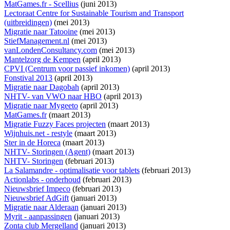
MatGames.fr - Scellius
(juni 2013)
Lectoraat Centre for Sustainable Tourism and Transport
(uitbreidingen)
(mei 2013)
Migratie naar Tatooine
(mei 2013)
StiefManagement.nl
(mei 2013)
vanLondenConsultancy.com
(mei 2013)
Mantelzorg de Kempen
(april 2013)
CPVI (Centrum voor passief inkomen)
(april 2013)
Fonstival 2013
(april 2013)
Migratie naar Dagobah
(april 2013)
NHTV- van VWO naar HBO
(april 2013)
Migratie naar Mygeeto
(april 2013)
MatGames.fr
(maart 2013)
Migratie Fuzzy Faces projecten
(maart 2013)
Wijnhuis.net - restyle
(maart 2013)
Ster in de Horeca
(maart 2013)
NHTV- Storingen (Agent)
(maart 2013)
NHTV- Storingen
(februari 2013)
La Salamandre - optimalisatie voor tablets
(februari 2013)
Actionlabs - onderhoud
(februari 2013)
Nieuwsbrief Impeco
(februari 2013)
Nieuwsbrief AdGift
(januari 2013)
Migratie naar Alderaan
(januari 2013)
Myrit - aanpassingen
(januari 2013)
Zonta club Mergelland
(januari 2013)