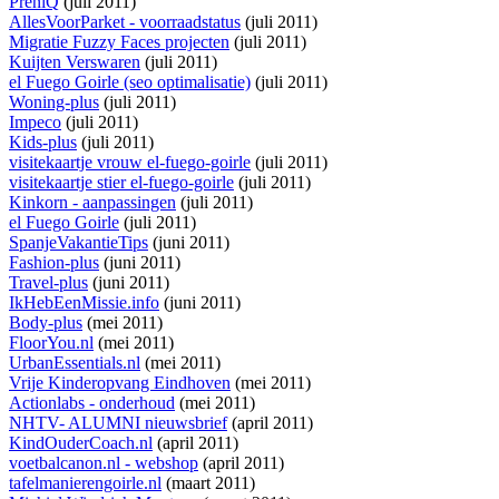
PreniQ
(juli 2011)
AllesVoorParket - voorraadstatus
(juli 2011)
Migratie Fuzzy Faces projecten
(juli 2011)
Kuijten Verswaren
(juli 2011)
el Fuego Goirle (seo optimalisatie)
(juli 2011)
Woning-plus
(juli 2011)
Impeco
(juli 2011)
Kids-plus
(juli 2011)
visitekaartje vrouw el-fuego-goirle
(juli 2011)
visitekaartje stier el-fuego-goirle
(juli 2011)
Kinkorn - aanpassingen
(juli 2011)
el Fuego Goirle
(juli 2011)
SpanjeVakantieTips
(juni 2011)
Fashion-plus
(juni 2011)
Travel-plus
(juni 2011)
IkHebEenMissie.info
(juni 2011)
Body-plus
(mei 2011)
FloorYou.nl
(mei 2011)
UrbanEssentials.nl
(mei 2011)
Vrije Kinderopvang Eindhoven
(mei 2011)
Actionlabs - onderhoud
(mei 2011)
NHTV- ALUMNI nieuwsbrief
(april 2011)
KindOuderCoach.nl
(april 2011)
voetbalcanon.nl - webshop
(april 2011)
tafelmanierengoirle.nl
(maart 2011)