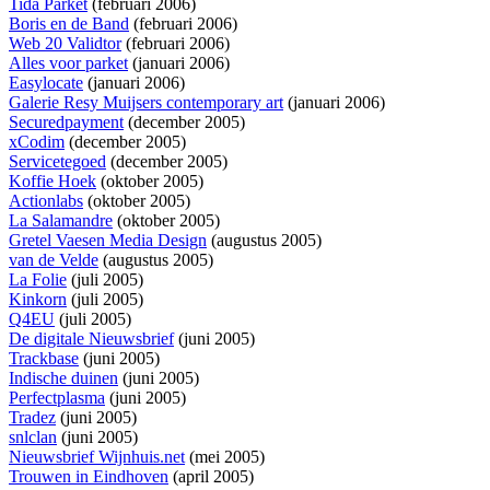
Tida Parket
(februari 2006)
Boris en de Band
(februari 2006)
Web 20 Validtor
(februari 2006)
Alles voor parket
(januari 2006)
Easylocate
(januari 2006)
Galerie Resy Muijsers contemporary art
(januari 2006)
Securedpayment
(december 2005)
xCodim
(december 2005)
Servicetegoed
(december 2005)
Koffie Hoek
(oktober 2005)
Actionlabs
(oktober 2005)
La Salamandre
(oktober 2005)
Gretel Vaesen Media Design
(augustus 2005)
van de Velde
(augustus 2005)
La Folie
(juli 2005)
Kinkorn
(juli 2005)
Q4EU
(juli 2005)
De digitale Nieuwsbrief
(juni 2005)
Trackbase
(juni 2005)
Indische duinen
(juni 2005)
Perfectplasma
(juni 2005)
Tradez
(juni 2005)
snlclan
(juni 2005)
Nieuwsbrief Wijnhuis.net
(mei 2005)
Trouwen in Eindhoven
(april 2005)