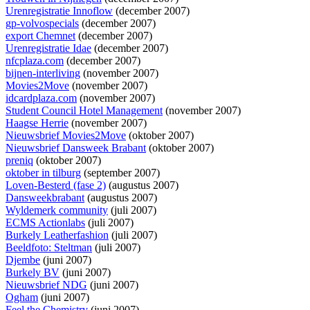
Urenregistratie Innoflow
(december 2007)
gp-volvospecials
(december 2007)
export Chemnet
(december 2007)
Urenregistratie Idae
(december 2007)
nfcplaza.com
(december 2007)
bijnen-interliving
(november 2007)
Movies2Move
(november 2007)
idcardplaza.com
(november 2007)
Student Council Hotel Management
(november 2007)
Haagse Herrie
(november 2007)
Nieuwsbrief Movies2Move
(oktober 2007)
Nieuwsbrief Dansweek Brabant
(oktober 2007)
preniq
(oktober 2007)
oktober in tilburg
(september 2007)
Loven-Besterd (fase 2)
(augustus 2007)
Dansweekbrabant
(augustus 2007)
Wyldemerk community
(juli 2007)
ECMS Actionlabs
(juli 2007)
Burkely Leatherfashion
(juli 2007)
Beeldfoto: Steltman
(juli 2007)
Djembe
(juni 2007)
Burkely BV
(juni 2007)
Nieuwsbrief NDG
(juni 2007)
Ogham
(juni 2007)
Feel the Chemistry
(juni 2007)