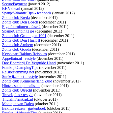
SecurePayment
(januari 2012)
BHVsite.nl
(januari 2012)
SpanjeVakantieTips - feedback
(januari 2012)
Zonta club Breda
(december 2011)
Zonta club Den Bosch
(december 2011)
Elga fournituren - fase 2
(december 2011)
SpanjeCampingTips
(december 2011)
Zonta club Groningen 1991
(december 2011)
Zonta club Den Haag II
(december 2011)
Zonta club Arnhem
(december 2011)
Zonta club Gouda
(december 2011)
Kerstkaart Bakhus Reisburo
(december 2011)
Appeltuin.nl - restyle
(december 2011)
Doe Boerderij De Vergulde Hand
(november 2011)
FrankrijkCampingTips
(november 2011)
Reisbestemming.net
(november 2011)
Surfwijzer.net - restyle
(november 2011)
Zonta club Kennemerland Zuid
(november 2011)
Hintz - seo optimalisatie
(november 2011)
Zonta club Utrecht
(november 2011)
Travel-plus : restyle
(november 2011)
ThuisInFrankrijk.nl
(oktober 2011)
Monique van Dalen
(oktober 2011)
Bakhus reizen - gastenboek
(oktober 2011)
FrankrijkVakantieTips
(oktober 2011)