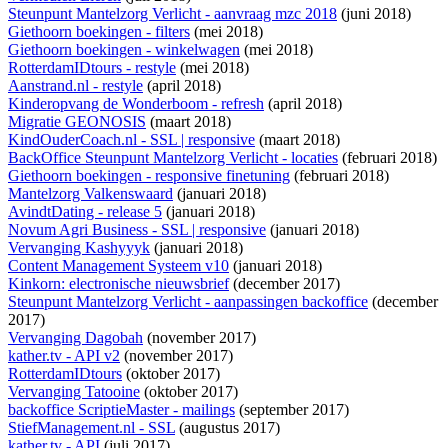
Steunpunt Mantelzorg Verlicht - aanvraag mzc 2018
(juni 2018)
Giethoorn boekingen - filters
(mei 2018)
Giethoorn boekingen - winkelwagen
(mei 2018)
RotterdamIDtours - restyle
(mei 2018)
Aanstrand.nl - restyle
(april 2018)
Kinderopvang de Wonderboom - refresh
(april 2018)
Migratie GEONOSIS
(maart 2018)
KindOuderCoach.nl - SSL | responsive
(maart 2018)
BackOffice Steunpunt Mantelzorg Verlicht - locaties
(februari 2018)
Giethoorn boekingen - responsive finetuning
(februari 2018)
Mantelzorg Valkenswaard
(januari 2018)
AvindtDating - release 5
(januari 2018)
Novum Agri Business - SSL | responsive
(januari 2018)
Vervanging Kashyyyk
(januari 2018)
Content Management Systeem v10
(januari 2018)
Kinkorn: electronische nieuwsbrief
(december 2017)
Steunpunt Mantelzorg Verlicht - aanpassingen backoffice
(december
2017)
Vervanging Dagobah
(november 2017)
kather.tv - API v2
(november 2017)
RotterdamIDtours
(oktober 2017)
Vervanging Tatooine
(oktober 2017)
backoffice ScriptieMaster - mailings
(september 2017)
StiefManagement.nl - SSL
(augustus 2017)
kather.tv - API
(juli 2017)