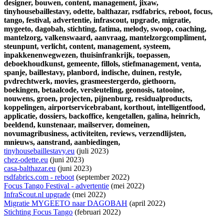
designer,
bouwen,
content,
management,
jixaw,
tinyhousebaillestavy,
odette,
balthazar,
rsdfabrics,
reboot,
focus,
tango,
festival,
advertentie,
infrascout,
upgrade,
migratie,
mygeeto,
dagobah,
stichting,
fatima,
melody,
swoop,
coaching,
mantelzorg,
valkenswaard,
aanvraag,
mantelzorgcompliment,
steunpunt,
verlicht,
content,
management,
systeem,
inpakkenenwegwezen,
thuisinfrankrijk,
toepassen,
deboekhoudkunst,
gemeente,
fillols,
stiefmanagement,
venta,
spanje,
baillestavy,
planbord,
indische,
duinen,
restyle,
pvdrechtwerk,
movies,
grasmeestergerdo,
giethoorn,
boekingen,
betaalcode,
versleuteling,
geonosis,
tatooine,
nouwens,
groen,
projecten,
pijnenburg,
residualproducts,
koppelingen,
airportservicebrabant,
korthout,
intelligentfood,
applicatie,
dossiers,
backoffice,
kengetallen,
galina,
heinrich,
beeldend,
kunstenaar,
mailserver,
domeinen,
novumagribusiness,
activiteiten,
reviews,
verzendlijsten,
mnieuws,
aanstrand,
aanbiedingen,
tinyhousebaillestavy.eu
(juli 2023)
chez-odette.eu
(juni 2023)
casa-balthazar.eu
(juni 2023)
rsdfabrics.com - reboot
(september 2022)
Focus Tango Festival - advertentie
(mei 2022)
InfraScout.nl upgrade
(mei 2022)
Migratie MYGEETO naar DAGOBAH
(april 2022)
Stichting Focus Tango
(februari 2022)