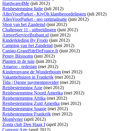
Hardware4Me
(juli 2012)
Reisbestemming Italie
(juli 2012)
AllesVoorParket - KiyOh klantbeoordelingen
(juli 2012)
AllesVoorParket - seo optimalisatie
(juni 2012)
Shop van het Zandeind
(juni 2012)
Challenger 11 - uitbreidingen
(juni 2012)
AirportServiceBrabant.nl
(juni 2012)
Kinderkleding By Frodo
(juni 2012)
Camping van het Zandeind
(juni 2012)
Canigo-GrandSiteDeFrance.fr
(juni 2012)
Penny Blossoms
(juni 2012)
Planten in de tuin
(juni 2012)
Amaroo - redesign
(mei 2012)
Kinderopvang de Wonderboom
(mei 2012)
Vakantiehuizen in Frankrijk
(mei 2012)
Tida | Ogone paymentprovider
(mei 2012)
Reisbestemming Azie
(mei 2012)
Reisbestemming Noord Amerika
(mei 2012)
Reisbestemming Afrika
(mei 2012)
Reisbestemming Zuid Amerika
(mei 2012)
Reisbestemming Spanje
(mei 2012)
Reisbestemming Frankrijk
(mei 2012)
Montévrier
(april 2012)
Zonta club Den Haag I
(april 2012)
ComunicArte
(april 2012)