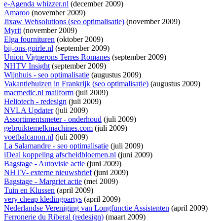
e-Agenda whizzer.nl
(december 2009)
Amaroo
(november 2009)
Jixaw Websolutions (seo optimalisatie)
(november 2009)
Myrit
(november 2009)
Elga fournituren
(oktober 2009)
bij-ons-goirle.nl
(september 2009)
Union Vignerons Terres Romanes
(september 2009)
NHTV Insight
(september 2009)
Wijnhuis - seo optimalisatie
(augustus 2009)
Vakantiehuizen in Frankrijk (seo optimalisatie)
(augustus 2009)
macmedic.nl mailform
(juli 2009)
Heliotech - redesign
(juli 2009)
NVLA Updater
(juli 2009)
Assortimentsmeter - onderhoud
(juli 2009)
gebruiktemelkmachines.com
(juli 2009)
voetbalcanon.nl
(juli 2009)
La Salamandre - seo optimalisatie
(juli 2009)
iDeal koppeling afscheidbloemen.nl
(juni 2009)
Bagstage - Autovisie actie
(juni 2009)
NHTV- externe nieuwsbrief
(juni 2009)
Bagstage - Margriet actie
(mei 2009)
Tuin en Klussen
(april 2009)
very cheap kledingpartys
(april 2009)
Nederlandse Vereniging van Longfunctie Assistenten
(april 2009)
Ferronerie du Riberal (redesign)
(maart 2009)