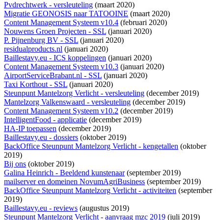
Pvdrechtwerk - versleuteling
(maart 2020)
Migratie GEONOSIS naar TATOOINE
(maart 2020)
Content Management Systeem v10.4
(februari 2020)
Nouwens Groen Projecten - SSL
(januari 2020)
P. Pijnenburg BV - SSL
(januari 2020)
residualproducts.nl
(januari 2020)
Baillestavy.eu - ICS koppelingen
(januari 2020)
Content Management Systeem v10.3
(januari 2020)
AirportServiceBrabant.nl - SSL
(januari 2020)
Taxi Korthout - SSL
(januari 2020)
Steunpunt Mantelzorg Verlicht - versleuteling
(december 2019)
Mantelzorg Valkenswaard - versleuteling
(december 2019)
Content Management Systeem v10.2
(december 2019)
IntelligentFood - applicatie
(december 2019)
HA-IP toepassen
(december 2019)
Baillestavy.eu - dossiers
(oktober 2019)
BackOffice Steunpunt Mantelzorg Verlicht - kengetallen
(oktober
2019)
Bij ons
(oktober 2019)
Galina Heinrich - Beeldend kunstenaar
(september 2019)
mailserver en domeinen NovumAgriBusiness
(september 2019)
BackOffice Steunpunt Mantelzorg Verlicht - activiteiten
(september
2019)
Baillestavy.eu - reviews
(augustus 2019)
Steunpunt Mantelzorg Verlicht - aanvraag mzc 2019
(juli 2019)