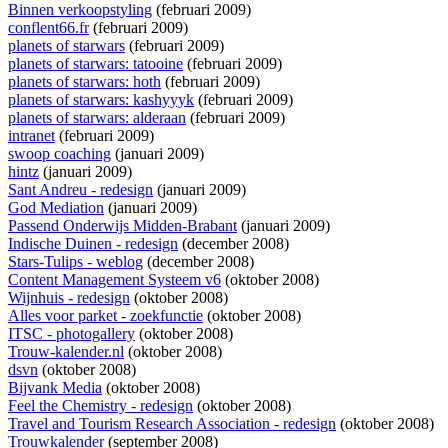
Binnen verkoopstyling
(februari 2009)
conflent66.fr
(februari 2009)
planets of starwars
(februari 2009)
planets of starwars: tatooine
(februari 2009)
planets of starwars: hoth
(februari 2009)
planets of starwars: kashyyyk
(februari 2009)
planets of starwars: alderaan
(februari 2009)
intranet
(februari 2009)
swoop coaching
(januari 2009)
hintz
(januari 2009)
Sant Andreu - redesign
(januari 2009)
God Mediation
(januari 2009)
Passend Onderwijs Midden-Brabant
(januari 2009)
Indische Duinen - redesign
(december 2008)
Stars-Tulips - weblog
(december 2008)
Content Management Systeem v6
(oktober 2008)
Wijnhuis - redesign
(oktober 2008)
Alles voor parket - zoekfunctie
(oktober 2008)
ITSC - photogallery
(oktober 2008)
Trouw-kalender.nl
(oktober 2008)
dsvn
(oktober 2008)
Bijvank Media
(oktober 2008)
Feel the Chemistry - redesign
(oktober 2008)
Travel and Tourism Research Association - redesign
(oktober 2008)
Trouwkalender
(september 2008)