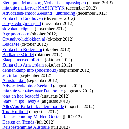
Steunpunt Mantelzorg Verlicht - aanpassingen
(januari 2013)
migratie mailserver KASHYYYK
(december 2012)
Advocatenkantoor Zeeland - uitbreiding
(december 2012)
Zonta club Eindhoven
(december 2012)
babykledingmeisje.nl
(november 2012)
skivakantietips.nl
(november 2012)
Agripoort.com
(oktober 2012)
Crystalyx-likblokken.nl
(oktober 2012)
LeadsMe
(oktober 2012)
Zonta club Rotterdam
(oktober 2012)
BadkamersOutlet
(oktober 2012)
Slaapkamer-comfort.nl
(oktober 2012)
Zonta club Amsterdam
(oktober 2012)
dennenkamp.info (onderhoud)
(september 2012)
adGift.nl
(september 2012)
Aanstrand.nl
(september 2012)
Advocatenkantoor Zeeland
(augustus 2012)
migratie websites naar Dantooine
(augustus 2012)
jong en hoe begaafd
(augustus 2012)
Stars-Tulips - restyle
(augustus 2012)
AllesVoorParket - klanten module
(augustus 2012)
Taxi Korthout
(augustus 2012)
Reisbestemming Midden Oosten
(juli 2012)
Design en Trends
(juli 2012)
Reisbestemming Australie
(juli 2012)