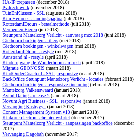
HA-IP toepassen
(december 2018)
Pvdrechtwerk
(november 2018)
TuinEnKlussen - SSL
(augustus 2018)
Kim Hemmes - landingspagina
(juli 2018)
RotterdamIDtours - betaalmethode
(juli 2018)
Vermeulen Eieren
(juli 2018)
Steunpunt Mantelzorg Verlicht - aanvraag mzc 2018
(juni 2018)
Giethoorn boekingen - filters
(mei 2018)
Giethoorn boekingen - winkelwagen
(mei 2018)
RotterdamIDtours - restyle
(mei 2018)
Aanstrand.nl - restyle
(april 2018)
Kinderopvang de Wonderboom - refresh
(april 2018)
Migratie GEONOSIS
(maart 2018)
KindOuderCoach.nl - SSL | responsive
(maart 2018)
BackOffice Steunpunt Mantelzorg Verlicht - locaties
(februari 2018)
Giethoorn boekingen - responsive finetuning
(februari 2018)
Mantelzorg Valkenswaard
(januari 2018)
AvindtDating - release 5
(januari 2018)
Novum Agri Business - SSL | responsive
(januari 2018)
Vervanging Kashyyyk
(januari 2018)
Content Management Systeem v10
(januari 2018)
Kinkorn: electronische nieuwsbrief
(december 2017)
Steunpunt Mantelzorg Verlicht - aanpassingen backoffice
(december
2017)
Vervanging Dagobah
(november 2017)