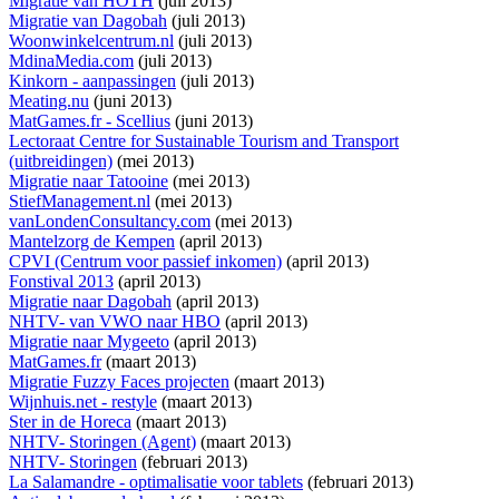
Migratie van HOTH
(juli 2013)
Migratie van Dagobah
(juli 2013)
Woonwinkelcentrum.nl
(juli 2013)
MdinaMedia.com
(juli 2013)
Kinkorn - aanpassingen
(juli 2013)
Meating.nu
(juni 2013)
MatGames.fr - Scellius
(juni 2013)
Lectoraat Centre for Sustainable Tourism and Transport
(uitbreidingen)
(mei 2013)
Migratie naar Tatooine
(mei 2013)
StiefManagement.nl
(mei 2013)
vanLondenConsultancy.com
(mei 2013)
Mantelzorg de Kempen
(april 2013)
CPVI (Centrum voor passief inkomen)
(april 2013)
Fonstival 2013
(april 2013)
Migratie naar Dagobah
(april 2013)
NHTV- van VWO naar HBO
(april 2013)
Migratie naar Mygeeto
(april 2013)
MatGames.fr
(maart 2013)
Migratie Fuzzy Faces projecten
(maart 2013)
Wijnhuis.net - restyle
(maart 2013)
Ster in de Horeca
(maart 2013)
NHTV- Storingen (Agent)
(maart 2013)
NHTV- Storingen
(februari 2013)
La Salamandre - optimalisatie voor tablets
(februari 2013)