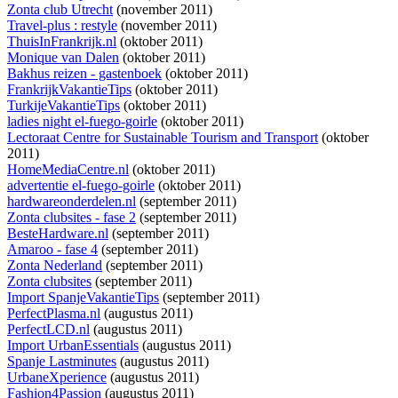
Zonta club Utrecht
(november 2011)
Travel-plus : restyle
(november 2011)
ThuisInFrankrijk.nl
(oktober 2011)
Monique van Dalen
(oktober 2011)
Bakhus reizen - gastenboek
(oktober 2011)
FrankrijkVakantieTips
(oktober 2011)
TurkijeVakantieTips
(oktober 2011)
ladies night el-fuego-goirle
(oktober 2011)
Lectoraat Centre for Sustainable Tourism and Transport
(oktober
2011)
HomeMediaCentre.nl
(oktober 2011)
advertentie el-fuego-goirle
(oktober 2011)
hardwareonderdelen.nl
(september 2011)
Zonta clubsites - fase 2
(september 2011)
BesteHardware.nl
(september 2011)
Amaroo - fase 4
(september 2011)
Zonta Nederland
(september 2011)
Zonta clubsites
(september 2011)
Import SpanjeVakantieTips
(september 2011)
PerfectPlasma.nl
(augustus 2011)
PerfectLCD.nl
(augustus 2011)
Import UrbanEssentials
(augustus 2011)
Spanje Lastminutes
(augustus 2011)
UrbaneXperience
(augustus 2011)
Fashion4Passion
(augustus 2011)