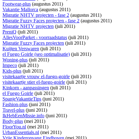
Footwear-plus
(augustus 2011)
Vakantie Mallorca
(augustus 2011)
Migratie NHTV projecten - fase 2
(augustus 2011)
Migratie Fuzzy Faces projecten - fase 2
(augustus 2011)
Migratie NHTV projecten
(juli 2011)
PreniQ
(juli 2011)
AllesVoorParket - voorraadstatus
(juli 2011)
Migratie Fuzzy Faces projecten
(juli 2011)
Kuijten Verswaren
(juli 2011)
el Fuego Goirle (seo optimalisatie)
(juli 2011)
Woning-plus
(juli 2011)
Impeco
(juli 2011)
Kids-plus
(juli 2011)
visitekaartje vrouw el-fuego-goirle
(juli 2011)
visitekaartje stier el-fuego-goirle
(juli 2011)
Kinkorn - aanpassingen
(juli 2011)
el Fuego Goirle
(juli 2011)
SpanjeVakantieTips
(juni 2011)
Fashion-plus
(juni 2011)
Travel-plus
(juni 2011)
IkHebEenMissie.info
(juni 2011)
Body-plus
(mei 2011)
FloorYou.nl
(mei 2011)
UrbanEssentials.nl
(mei 2011)
Vrije Kinderopvang Eindhoven
(mei 2011)