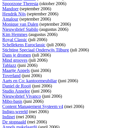
Spoorzone Theresia
(oktober 2006)
Mandoer
(september 2006)
Hendrik Nijs
(september 2006)
Amalour
(september 2006)
Monique van Dalen
(september 2006)
Nieuwsbrief Stabilo
(augustus 2006)
Kim Hemmes
(augustus 2006)
Royal Classic
(juli 2006)
Schellekens Euroclassic
(juli 2006)
Stichting Speciaal Onderwijs Tilburg
(juli 2006)
Dans je dromen
(juli 2006)
Mind grooves
(juli 2006)
Tablazz
(juni 2006)
Maartje Appels
(juni 2006)
Toverland
(juni 2006)
Aarts en Co: kantoormeubiliar
(juni 2006)
Daniel de Rooij
(juni 2006)
Studio Annelee
(juni 2006)
Nieuwsbrief Vivanco
(juni 2006)
Mibo-basis
(juni 2006)
Content Management Systeem v4
(mei 2006)
Indigo-wereld
(mei 2006)
Indinet
(mei 2006)
De stopnaald
(mei 2006)
Appels makelaardij
(april 2006)