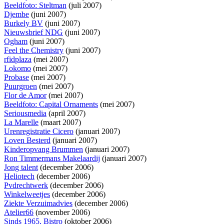
Beeldfoto: Steltman
(juli 2007)
Djembe
(juni 2007)
Burkely BV
(juni 2007)
Nieuwsbrief NDG
(juni 2007)
Ogham
(juni 2007)
Feel the Chemistry
(juni 2007)
rfidplaza
(mei 2007)
Lokomo
(mei 2007)
Probase
(mei 2007)
Puurgroen
(mei 2007)
Flor de Amor
(mei 2007)
Beeldfoto: Capital Ornaments
(mei 2007)
Seriousmedia
(april 2007)
La Marelle
(maart 2007)
Urenregistratie Cicero
(januari 2007)
Loven Besterd
(januari 2007)
Kinderopvang Brummen
(januari 2007)
Ron Timmermans Makelaardij
(januari 2007)
Jong talent
(december 2006)
Heliotech
(december 2006)
Pvdrechtwerk
(december 2006)
Winkelweetjes
(december 2006)
Ziekte Verzuimadvies
(december 2006)
Atelier66
(november 2006)
Sinds 1965, Bistro
(oktober 2006)