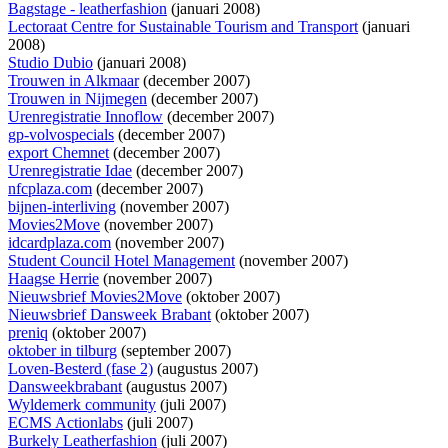
Bagstage - leatherfashion
(januari 2008)
Lectoraat Centre for Sustainable Tourism and Transport
(januari
2008)
Studio Dubio
(januari 2008)
Trouwen in Alkmaar
(december 2007)
Trouwen in Nijmegen
(december 2007)
Urenregistratie Innoflow
(december 2007)
gp-volvospecials
(december 2007)
export Chemnet
(december 2007)
Urenregistratie Idae
(december 2007)
nfcplaza.com
(december 2007)
bijnen-interliving
(november 2007)
Movies2Move
(november 2007)
idcardplaza.com
(november 2007)
Student Council Hotel Management
(november 2007)
Haagse Herrie
(november 2007)
Nieuwsbrief Movies2Move
(oktober 2007)
Nieuwsbrief Dansweek Brabant
(oktober 2007)
preniq
(oktober 2007)
oktober in tilburg
(september 2007)
Loven-Besterd (fase 2)
(augustus 2007)
Dansweekbrabant
(augustus 2007)
Wyldemerk community
(juli 2007)
ECMS Actionlabs
(juli 2007)
Burkely Leatherfashion
(juli 2007)