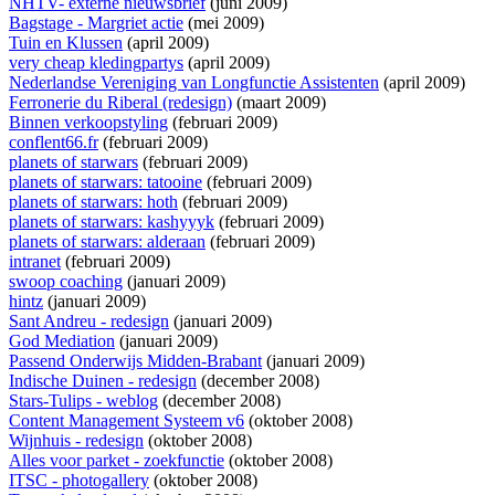
NHTV- externe nieuwsbrief
(juni 2009)
Bagstage - Margriet actie
(mei 2009)
Tuin en Klussen
(april 2009)
very cheap kledingpartys
(april 2009)
Nederlandse Vereniging van Longfunctie Assistenten
(april 2009)
Ferronerie du Riberal (redesign)
(maart 2009)
Binnen verkoopstyling
(februari 2009)
conflent66.fr
(februari 2009)
planets of starwars
(februari 2009)
planets of starwars: tatooine
(februari 2009)
planets of starwars: hoth
(februari 2009)
planets of starwars: kashyyyk
(februari 2009)
planets of starwars: alderaan
(februari 2009)
intranet
(februari 2009)
swoop coaching
(januari 2009)
hintz
(januari 2009)
Sant Andreu - redesign
(januari 2009)
God Mediation
(januari 2009)
Passend Onderwijs Midden-Brabant
(januari 2009)
Indische Duinen - redesign
(december 2008)
Stars-Tulips - weblog
(december 2008)
Content Management Systeem v6
(oktober 2008)
Wijnhuis - redesign
(oktober 2008)
Alles voor parket - zoekfunctie
(oktober 2008)
ITSC - photogallery
(oktober 2008)