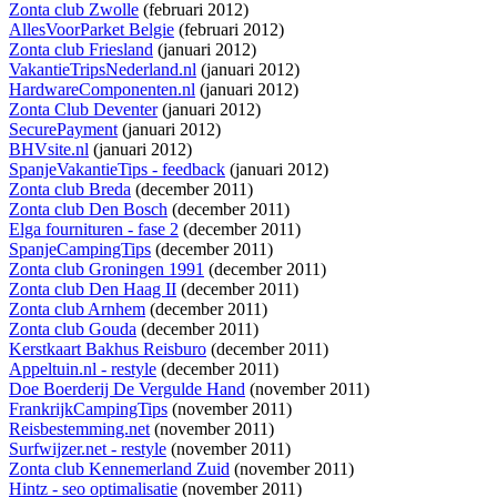
Zonta club Zwolle
(februari 2012)
AllesVoorParket Belgie
(februari 2012)
Zonta club Friesland
(januari 2012)
VakantieTripsNederland.nl
(januari 2012)
HardwareComponenten.nl
(januari 2012)
Zonta Club Deventer
(januari 2012)
SecurePayment
(januari 2012)
BHVsite.nl
(januari 2012)
SpanjeVakantieTips - feedback
(januari 2012)
Zonta club Breda
(december 2011)
Zonta club Den Bosch
(december 2011)
Elga fournituren - fase 2
(december 2011)
SpanjeCampingTips
(december 2011)
Zonta club Groningen 1991
(december 2011)
Zonta club Den Haag II
(december 2011)
Zonta club Arnhem
(december 2011)
Zonta club Gouda
(december 2011)
Kerstkaart Bakhus Reisburo
(december 2011)
Appeltuin.nl - restyle
(december 2011)
Doe Boerderij De Vergulde Hand
(november 2011)
FrankrijkCampingTips
(november 2011)
Reisbestemming.net
(november 2011)
Surfwijzer.net - restyle
(november 2011)
Zonta club Kennemerland Zuid
(november 2011)
Hintz - seo optimalisatie
(november 2011)