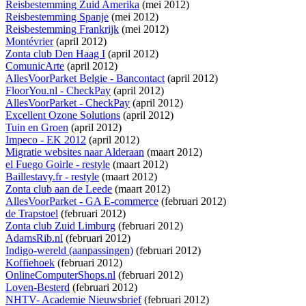
Reisbestemming Zuid Amerika
(mei 2012)
Reisbestemming Spanje
(mei 2012)
Reisbestemming Frankrijk
(mei 2012)
Montévrier
(april 2012)
Zonta club Den Haag I
(april 2012)
ComunicArte
(april 2012)
AllesVoorParket Belgie - Bancontact
(april 2012)
FloorYou.nl - CheckPay
(april 2012)
AllesVoorParket - CheckPay
(april 2012)
Excellent Ozone Solutions
(april 2012)
Tuin en Groen
(april 2012)
Impeco - EK 2012
(april 2012)
Migratie websites naar Alderaan
(maart 2012)
el Fuego Goirle - restyle
(maart 2012)
Baillestavy.fr - restyle
(maart 2012)
Zonta club aan de Leede
(maart 2012)
AllesVoorParket - GA E-commerce
(februari 2012)
de Trapstoel
(februari 2012)
Zonta club Zuid Limburg
(februari 2012)
AdamsRib.nl
(februari 2012)
Indigo-wereld (aanpassingen)
(februari 2012)
Koffiehoek
(februari 2012)
OnlineComputerShops.nl
(februari 2012)
Loven-Besterd
(februari 2012)
NHTV- Academie Nieuwsbrief
(februari 2012)