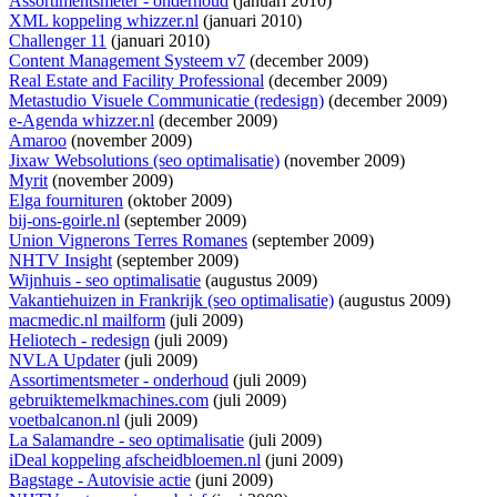
Assortimentsmeter - onderhoud
(januari 2010)
XML koppeling whizzer.nl
(januari 2010)
Challenger 11
(januari 2010)
Content Management Systeem v7
(december 2009)
Real Estate and Facility Professional
(december 2009)
Metastudio Visuele Communicatie (redesign)
(december 2009)
e-Agenda whizzer.nl
(december 2009)
Amaroo
(november 2009)
Jixaw Websolutions (seo optimalisatie)
(november 2009)
Myrit
(november 2009)
Elga fournituren
(oktober 2009)
bij-ons-goirle.nl
(september 2009)
Union Vignerons Terres Romanes
(september 2009)
NHTV Insight
(september 2009)
Wijnhuis - seo optimalisatie
(augustus 2009)
Vakantiehuizen in Frankrijk (seo optimalisatie)
(augustus 2009)
macmedic.nl mailform
(juli 2009)
Heliotech - redesign
(juli 2009)
NVLA Updater
(juli 2009)
Assortimentsmeter - onderhoud
(juli 2009)
gebruiktemelkmachines.com
(juli 2009)
voetbalcanon.nl
(juli 2009)
La Salamandre - seo optimalisatie
(juli 2009)
iDeal koppeling afscheidbloemen.nl
(juni 2009)
Bagstage - Autovisie actie
(juni 2009)