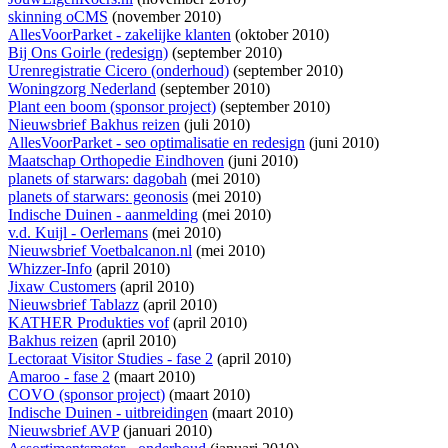
skinning oCMS
(november 2010)
AllesVoorParket - zakelijke klanten
(oktober 2010)
Bij Ons Goirle (redesign)
(september 2010)
Urenregistratie Cicero (onderhoud)
(september 2010)
Woningzorg Nederland
(september 2010)
Plant een boom (sponsor project)
(september 2010)
Nieuwsbrief Bakhus reizen
(juli 2010)
AllesVoorParket - seo optimalisatie en redesign
(juni 2010)
Maatschap Orthopedie Eindhoven
(juni 2010)
planets of starwars: dagobah
(mei 2010)
planets of starwars: geonosis
(mei 2010)
Indische Duinen - aanmelding
(mei 2010)
v.d. Kuijl - Oerlemans
(mei 2010)
Nieuwsbrief Voetbalcanon.nl
(mei 2010)
Whizzer-Info
(april 2010)
Jixaw Customers
(april 2010)
Nieuwsbrief Tablazz
(april 2010)
KATHER Produkties vof
(april 2010)
Bakhus reizen
(april 2010)
Lectoraat Visitor Studies - fase 2
(april 2010)
Amaroo - fase 2
(maart 2010)
COVO (sponsor project)
(maart 2010)
Indische Duinen - uitbreidingen
(maart 2010)
Nieuwsbrief AVP
(januari 2010)