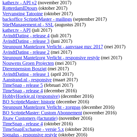
kather.tv - API v2
(november 2017)
RotterdamIDtours
(oktober 2017)
Vervanging Tatooine
(oktober 2017)
backoffice ScriptieMaster - mailings
(september 2017)
StiefManagement.nl - SSL
(augustus 2017)
kather.tv - API
(juli 2017)
AvindtDating - release 4
(juli 2017)
AvindtDating - release 3
(juni 2017)
Steunpunt Mantelzorg Verlicht - aanvraag mzc 2017
(mei 2017)
AvindtDating - release 2
(mei 2017)
Steunpunt Mantelzorg Verlicht - responsive restyle
(mei 2017)
Nouwens Groen Projecten
(mei 2017)
Dierenpension Boszigt
(mei 2017)
AvindtDating - release 1
(april 2017)
Aanstrand.nl - responsive
(maart 2017)
TimeSnap - release 5
(februari 2017)
TimeSnap - release 4
(december 2016)
HobbyHoekje.nl (responsive)
(december 2016)
BO ScriptieMaster: historie
(december 2016)
Steunpunt Mantelzorg Verlicht - zorgpas
(december 2016)
BO ScriptieMaster: Custom Abonnement
(november 2016)
Jixaw Customers (facturatie)
(november 2016)
TimeSnap - release 4
(oktober 2016)
TimeSnapExchange - versie 5.x
(oktober 2016)
Signalus - responsive restyle
(oktober 2016)