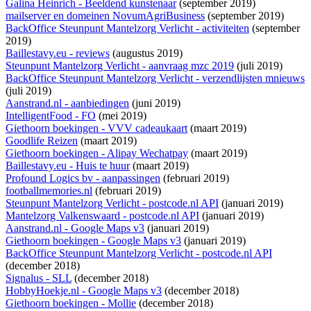
Galina Heinrich - Beeldend kunstenaar
(september 2019)
mailserver en domeinen NovumAgriBusiness
(september 2019)
BackOffice Steunpunt Mantelzorg Verlicht - activiteiten
(september
2019)
Baillestavy.eu - reviews
(augustus 2019)
Steunpunt Mantelzorg Verlicht - aanvraag mzc 2019
(juli 2019)
BackOffice Steunpunt Mantelzorg Verlicht - verzendlijsten mnieuws
(juli 2019)
Aanstrand.nl - aanbiedingen
(juni 2019)
IntelligentFood - FO
(mei 2019)
Giethoorn boekingen - VVV cadeaukaart
(maart 2019)
Goodlife Reizen
(maart 2019)
Giethoorn boekingen - Alipay Wechatpay
(maart 2019)
Baillestavy.eu - Huis te huur
(maart 2019)
Profound Logics bv - aanpassingen
(februari 2019)
footballmemories.nl
(februari 2019)
Steunpunt Mantelzorg Verlicht - postcode.nl API
(januari 2019)
Mantelzorg Valkenswaard - postcode.nl API
(januari 2019)
Aanstrand.nl - Google Maps v3
(januari 2019)
Giethoorn boekingen - Google Maps v3
(januari 2019)
BackOffice Steunpunt Mantelzorg Verlicht - postcode.nl API
(december 2018)
Signalus - SLL
(december 2018)
HobbyHoekje.nl - Google Maps v3
(december 2018)
Giethoorn boekingen - Mollie
(december 2018)