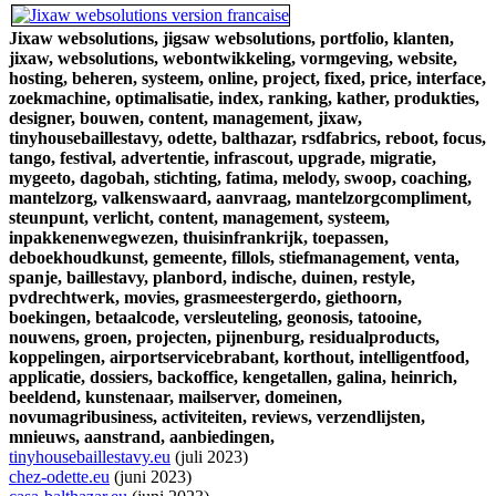
Jixaw websolutions,
jigsaw websolutions,
portfolio,
klanten,
jixaw,
websolutions,
webontwikkeling,
vormgeving,
website,
hosting,
beheren,
systeem,
online,
project,
fixed,
price,
interface,
zoekmachine,
optimalisatie,
index,
ranking,
kather,
produkties,
designer,
bouwen,
content,
management,
jixaw,
tinyhousebaillestavy,
odette,
balthazar,
rsdfabrics,
reboot,
focus,
tango,
festival,
advertentie,
infrascout,
upgrade,
migratie,
mygeeto,
dagobah,
stichting,
fatima,
melody,
swoop,
coaching,
mantelzorg,
valkenswaard,
aanvraag,
mantelzorgcompliment,
steunpunt,
verlicht,
content,
management,
systeem,
inpakkenenwegwezen,
thuisinfrankrijk,
toepassen,
deboekhoudkunst,
gemeente,
fillols,
stiefmanagement,
venta,
spanje,
baillestavy,
planbord,
indische,
duinen,
restyle,
pvdrechtwerk,
movies,
grasmeestergerdo,
giethoorn,
boekingen,
betaalcode,
versleuteling,
geonosis,
tatooine,
nouwens,
groen,
projecten,
pijnenburg,
residualproducts,
koppelingen,
airportservicebrabant,
korthout,
intelligentfood,
applicatie,
dossiers,
backoffice,
kengetallen,
galina,
heinrich,
beeldend,
kunstenaar,
mailserver,
domeinen,
novumagribusiness,
activiteiten,
reviews,
verzendlijsten,
mnieuws,
aanstrand,
aanbiedingen,
tinyhousebaillestavy.eu
(juli 2023)
chez-odette.eu
(juni 2023)