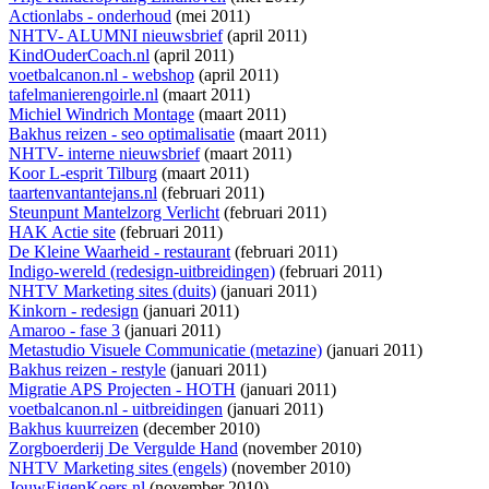
Actionlabs - onderhoud
(mei 2011)
NHTV- ALUMNI nieuwsbrief
(april 2011)
KindOuderCoach.nl
(april 2011)
voetbalcanon.nl - webshop
(april 2011)
tafelmanierengoirle.nl
(maart 2011)
Michiel Windrich Montage
(maart 2011)
Bakhus reizen - seo optimalisatie
(maart 2011)
NHTV- interne nieuwsbrief
(maart 2011)
Koor L-esprit Tilburg
(maart 2011)
taartenvantantejans.nl
(februari 2011)
Steunpunt Mantelzorg Verlicht
(februari 2011)
HAK Actie site
(februari 2011)
De Kleine Waarheid - restaurant
(februari 2011)
Indigo-wereld (redesign-uitbreidingen)
(februari 2011)
NHTV Marketing sites (duits)
(januari 2011)
Kinkorn - redesign
(januari 2011)
Amaroo - fase 3
(januari 2011)
Metastudio Visuele Communicatie (metazine)
(januari 2011)
Bakhus reizen - restyle
(januari 2011)
Migratie APS Projecten - HOTH
(januari 2011)
voetbalcanon.nl - uitbreidingen
(januari 2011)
Bakhus kuurreizen
(december 2010)
Zorgboerderij De Vergulde Hand
(november 2010)
NHTV Marketing sites (engels)
(november 2010)
JouwEigenKoers.nl
(november 2010)