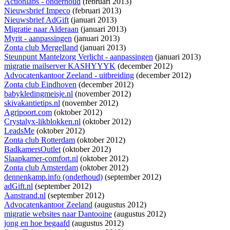
Actionlabs - onderhoud
(februari 2013)
Nieuwsbrief Impeco
(februari 2013)
Nieuwsbrief AdGift
(januari 2013)
Migratie naar Alderaan
(januari 2013)
Myrit - aanpassingen
(januari 2013)
Zonta club Mergelland
(januari 2013)
Steunpunt Mantelzorg Verlicht - aanpassingen
(januari 2013)
migratie mailserver KASHYYYK
(december 2012)
Advocatenkantoor Zeeland - uitbreiding
(december 2012)
Zonta club Eindhoven
(december 2012)
babykledingmeisje.nl
(november 2012)
skivakantietips.nl
(november 2012)
Agripoort.com
(oktober 2012)
Crystalyx-likblokken.nl
(oktober 2012)
LeadsMe
(oktober 2012)
Zonta club Rotterdam
(oktober 2012)
BadkamersOutlet
(oktober 2012)
Slaapkamer-comfort.nl
(oktober 2012)
Zonta club Amsterdam
(oktober 2012)
dennenkamp.info (onderhoud)
(september 2012)
adGift.nl
(september 2012)
Aanstrand.nl
(september 2012)
Advocatenkantoor Zeeland
(augustus 2012)
migratie websites naar Dantooine
(augustus 2012)
jong en hoe begaafd
(augustus 2012)