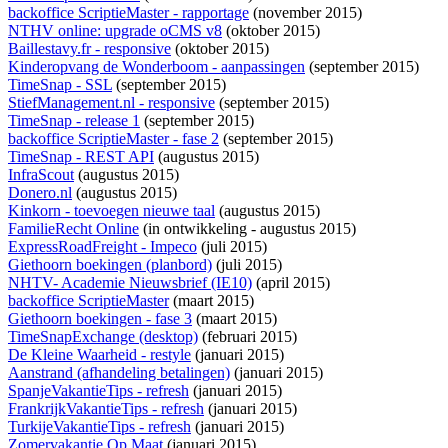
backoffice ScriptieMaster - rapportage
(november 2015)
NTHV online: upgrade oCMS v8
(oktober 2015)
Baillestavy.fr - responsive
(oktober 2015)
Kinderopvang de Wonderboom - aanpassingen
(september 2015)
TimeSnap - SSL
(september 2015)
StiefManagement.nl - responsive
(september 2015)
TimeSnap - release 1
(september 2015)
backoffice ScriptieMaster - fase 2
(september 2015)
TimeSnap - REST API
(augustus 2015)
InfraScout
(augustus 2015)
Donero.nl
(augustus 2015)
Kinkorn - toevoegen nieuwe taal
(augustus 2015)
FamilieRecht Online
(
in ontwikkeling
- augustus 2015)
ExpressRoadFreight - Impeco
(juli 2015)
Giethoorn boekingen (planbord)
(juli 2015)
NHTV- Academie Nieuwsbrief (IE10)
(april 2015)
backoffice ScriptieMaster
(maart 2015)
Giethoorn boekingen - fase 3
(maart 2015)
TimeSnapExchange (desktop)
(februari 2015)
De Kleine Waarheid - restyle
(januari 2015)
Aanstrand (afhandeling betalingen)
(januari 2015)
SpanjeVakantieTips - refresh
(januari 2015)
FrankrijkVakantieTips - refresh
(januari 2015)
TurkijeVakantieTips - refresh
(januari 2015)
Zomervakantie Op Maat
(januari 2015)