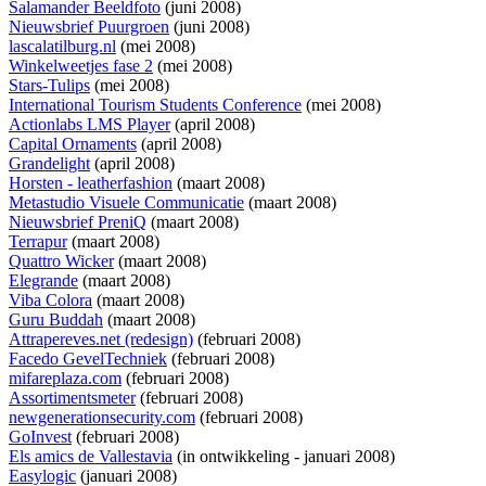
Salamander Beeldfoto
(juni 2008)
Nieuwsbrief Puurgroen
(juni 2008)
lascalatilburg.nl
(mei 2008)
Winkelweetjes fase 2
(mei 2008)
Stars-Tulips
(mei 2008)
International Tourism Students Conference
(mei 2008)
Actionlabs LMS Player
(april 2008)
Capital Ornaments
(april 2008)
Grandelight
(april 2008)
Horsten - leatherfashion
(maart 2008)
Metastudio Visuele Communicatie
(maart 2008)
Nieuwsbrief PreniQ
(maart 2008)
Terrapur
(maart 2008)
Quattro Wicker
(maart 2008)
Elegrande
(maart 2008)
Viba Colora
(maart 2008)
Guru Buddah
(maart 2008)
Attrapereves.net (redesign)
(februari 2008)
Facedo GevelTechniek
(februari 2008)
mifareplaza.com
(februari 2008)
Assortimentsmeter
(februari 2008)
newgenerationsecurity.com
(februari 2008)
GoInvest
(februari 2008)
Els amics de Vallestavia
(
in ontwikkeling
- januari 2008)
Easylogic
(januari 2008)