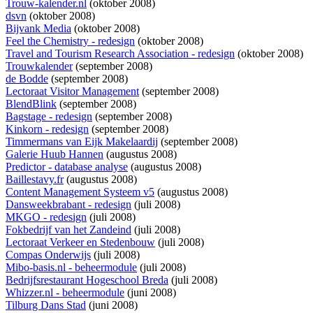
Trouw-kalender.nl
(oktober 2008)
dsvn
(oktober 2008)
Bijvank Media
(oktober 2008)
Feel the Chemistry - redesign
(oktober 2008)
Travel and Tourism Research Association - redesign
(oktober 2008)
Trouwkalender
(september 2008)
de Bodde
(september 2008)
Lectoraat Visitor Management
(september 2008)
BlendBlink
(september 2008)
Bagstage - redesign
(september 2008)
Kinkorn - redesign
(september 2008)
Timmermans van Eijk Makelaardij
(september 2008)
Galerie Huub Hannen
(augustus 2008)
Predictor - database analyse
(augustus 2008)
Baillestavy.fr
(augustus 2008)
Content Management Systeem v5
(augustus 2008)
Dansweekbrabant - redesign
(juli 2008)
MKGO - redesign
(juli 2008)
Fokbedrijf van het Zandeind
(juli 2008)
Lectoraat Verkeer en Stedenbouw
(juli 2008)
Compas Onderwijs
(juli 2008)
Mibo-basis.nl - beheermodule
(juli 2008)
Bedrijfsrestaurant Hogeschool Breda
(juli 2008)
Whizzer.nl - beheermodule
(juni 2008)
Tilburg Dans Stad
(juni 2008)