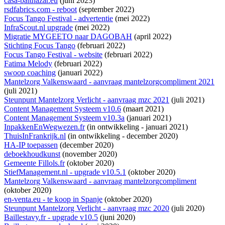
casa-balthazar.eu
(juni 2023)
rsdfabrics.com - reboot
(september 2022)
Focus Tango Festival - advertentie
(mei 2022)
InfraScout.nl upgrade
(mei 2022)
Migratie MYGEETO naar DAGOBAH
(april 2022)
Stichting Focus Tango
(februari 2022)
Focus Tango Festival - website
(februari 2022)
Fatima Melody
(februari 2022)
swoop coaching
(januari 2022)
Mantelzorg Valkenswaard - aanvraag mantelzorgcompliment 2021
(juli 2021)
Steunpunt Mantelzorg Verlicht - aanvraag mzc 2021
(juli 2021)
Content Management Systeem v10.6
(maart 2021)
Content Management Systeem v10.3a
(januari 2021)
InpakkenEnWegwezen.fr
(
in ontwikkeling
- januari 2021)
ThuisInFrankrijk.nl
(
in ontwikkeling
- december 2020)
HA-IP toepassen
(december 2020)
deboekhoudkunst
(november 2020)
Gemeente Fillols.fr
(oktober 2020)
StiefManagement.nl - upgrade v10.5.1
(oktober 2020)
Mantelzorg Valkenswaard - aanvraag mantelzorgcompliment
(oktober 2020)
en-venta.eu - te koop in Spanje
(oktober 2020)
Steunpunt Mantelzorg Verlicht - aanvraag mzc 2020
(juli 2020)
Baillestavy.fr - upgrade v10.5
(juni 2020)