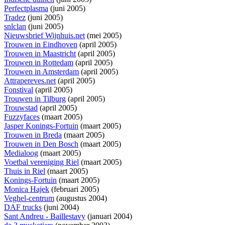
Perfectplasma
(juni 2005)
Tradez
(juni 2005)
snlclan
(juni 2005)
Nieuwsbrief Wijnhuis.net
(mei 2005)
Trouwen in Eindhoven
(april 2005)
Trouwen in Maastricht
(april 2005)
Trouwen in Rottedam
(april 2005)
Trouwen in Amsterdam
(april 2005)
Attrapereves.net
(april 2005)
Fonstival
(april 2005)
Trouwen in Tilburg
(april 2005)
Trouwstad
(april 2005)
Fuzzyfaces
(maart 2005)
Jasper Konings-Fortuin
(maart 2005)
Trouwen in Breda
(maart 2005)
Trouwen in Den Bosch
(maart 2005)
Medialoog
(maart 2005)
Voetbal vereniging Riel
(maart 2005)
Thuis in Riel
(maart 2005)
Konings-Fortuin
(maart 2005)
Monica Hajek
(februari 2005)
Veghel-centrum
(augustus 2004)
DAF trucks
(juni 2004)
Sant Andreu - Baillestavy
(januari 2004)