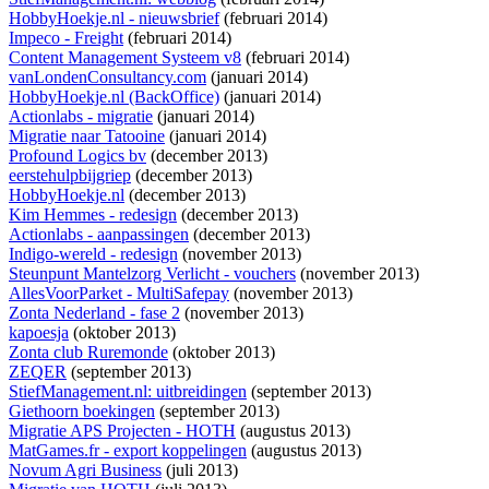
HobbyHoekje.nl - nieuwsbrief
(februari 2014)
Impeco - Freight
(februari 2014)
Content Management Systeem v8
(februari 2014)
vanLondenConsultancy.com
(januari 2014)
HobbyHoekje.nl (BackOffice)
(januari 2014)
Actionlabs - migratie
(januari 2014)
Migratie naar Tatooine
(januari 2014)
Profound Logics bv
(december 2013)
eerstehulpbijgriep
(december 2013)
HobbyHoekje.nl
(december 2013)
Kim Hemmes - redesign
(december 2013)
Actionlabs - aanpassingen
(december 2013)
Indigo-wereld - redesign
(november 2013)
Steunpunt Mantelzorg Verlicht - vouchers
(november 2013)
AllesVoorParket - MultiSafepay
(november 2013)
Zonta Nederland - fase 2
(november 2013)
kapoesja
(oktober 2013)
Zonta club Ruremonde
(oktober 2013)
ZEQER
(september 2013)
StiefManagement.nl: uitbreidingen
(september 2013)
Giethoorn boekingen
(september 2013)
Migratie APS Projecten - HOTH
(augustus 2013)
MatGames.fr - export koppelingen
(augustus 2013)
Novum Agri Business
(juli 2013)