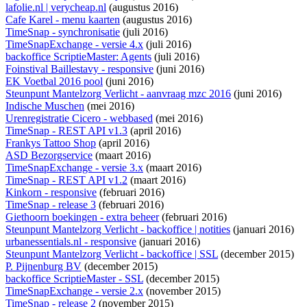
lafolie.nl | verycheap.nl
(augustus 2016)
Cafe Karel - menu kaarten
(augustus 2016)
TimeSnap - synchronisatie
(juli 2016)
TimeSnapExchange - versie 4.x
(juli 2016)
backoffice ScriptieMaster: Agents
(juli 2016)
Foinstival Baillestavy - responsive
(juni 2016)
EK Voetbal 2016 pool
(juni 2016)
Steunpunt Mantelzorg Verlicht - aanvraag mzc 2016
(juni 2016)
Indische Muschen
(mei 2016)
Urenregistratie Cicero - webbased
(mei 2016)
TimeSnap - REST API v1.3
(april 2016)
Frankys Tattoo Shop
(april 2016)
ASD Bezorgservice
(maart 2016)
TimeSnapExchange - versie 3.x
(maart 2016)
TimeSnap - REST API v1.2
(maart 2016)
Kinkorn - responsive
(februari 2016)
TimeSnap - release 3
(februari 2016)
Giethoorn boekingen - extra beheer
(februari 2016)
Steunpunt Mantelzorg Verlicht - backoffice | notities
(januari 2016)
urbanessentials.nl - responsive
(januari 2016)
Steunpunt Mantelzorg Verlicht - backoffice | SSL
(december 2015)
P. Pijnenburg BV
(december 2015)
backoffice ScriptieMaster - SSL
(december 2015)
TimeSnapExchange - versie 2.x
(november 2015)
TimeSnap - release 2
(november 2015)