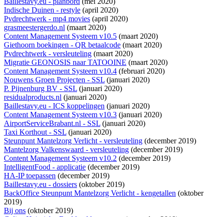
Baillestavy.eu - planbord
(mei 2020)
Indische Duinen - restyle
(april 2020)
Pvdrechtwerk - mp4 movies
(april 2020)
grasmeestergerdo.nl
(maart 2020)
Content Management Systeem v10.5
(maart 2020)
Giethoorn boekingen - QR betaalcode
(maart 2020)
Pvdrechtwerk - versleuteling
(maart 2020)
Migratie GEONOSIS naar TATOOINE
(maart 2020)
Content Management Systeem v10.4
(februari 2020)
Nouwens Groen Projecten - SSL
(januari 2020)
P. Pijnenburg BV - SSL
(januari 2020)
residualproducts.nl
(januari 2020)
Baillestavy.eu - ICS koppelingen
(januari 2020)
Content Management Systeem v10.3
(januari 2020)
AirportServiceBrabant.nl - SSL
(januari 2020)
Taxi Korthout - SSL
(januari 2020)
Steunpunt Mantelzorg Verlicht - versleuteling
(december 2019)
Mantelzorg Valkenswaard - versleuteling
(december 2019)
Content Management Systeem v10.2
(december 2019)
IntelligentFood - applicatie
(december 2019)
HA-IP toepassen
(december 2019)
Baillestavy.eu - dossiers
(oktober 2019)
BackOffice Steunpunt Mantelzorg Verlicht - kengetallen
(oktober
2019)
Bij ons
(oktober 2019)