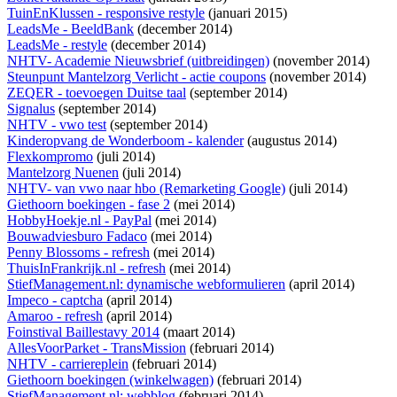
TuinEnKlussen - responsive restyle
(januari 2015)
LeadsMe - BeeldBank
(december 2014)
LeadsMe - restyle
(december 2014)
NHTV- Academie Nieuwsbrief (uitbreidingen)
(november 2014)
Steunpunt Mantelzorg Verlicht - actie coupons
(november 2014)
ZEQER - toevoegen Duitse taal
(september 2014)
Signalus
(september 2014)
NHTV - vwo test
(september 2014)
Kinderopvang de Wonderboom - kalender
(augustus 2014)
Flexkompromo
(juli 2014)
Mantelzorg Nuenen
(juli 2014)
NHTV- van vwo naar hbo (Remarketing Google)
(juli 2014)
Giethoorn boekingen - fase 2
(mei 2014)
HobbyHoekje.nl - PayPal
(mei 2014)
Bouwadviesburo Fadaco
(mei 2014)
Penny Blossoms - refresh
(mei 2014)
ThuisInFrankrijk.nl - refresh
(mei 2014)
StiefManagement.nl: dynamische webformulieren
(april 2014)
Impeco - captcha
(april 2014)
Amaroo - refresh
(april 2014)
Foinstival Baillestavy 2014
(maart 2014)
AllesVoorParket - TransMission
(februari 2014)
NHTV - carriereplein
(februari 2014)
Giethoorn boekingen (winkelwagen)
(februari 2014)
StiefManagement.nl: webblog
(februari 2014)