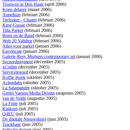
Trouwen in Den Haag
(april 2006)
Koen delaere
(maart 2006)
Appeltuin
(februari 2006)
Trefzeker - Chaam
(februari 2006)
King Gussie
(februari 2006)
Tida Parket
(februari 2006)
Boris en de Band
(februari 2006)
Web 20 Validtor
(februari 2006)
Alles voor parket
(januari 2006)
Easylocate
(januari 2006)
Galerie Resy Muijsers contemporary art
(januari 2006)
Securedpayment
(december 2005)
xCodim
(december 2005)
Servicetegoed
(december 2005)
Koffie Hoek
(oktober 2005)
Actionlabs
(oktober 2005)
La Salamandre
(oktober 2005)
Gretel Vaesen Media Design
(augustus 2005)
van de Velde
(augustus 2005)
La Folie
(juli 2005)
Kinkorn
(juli 2005)
Q4EU
(juli 2005)
De digitale Nieuwsbrief
(juni 2005)
Trackbase
(juni 2005)
Indische duinen
(juni 2005)