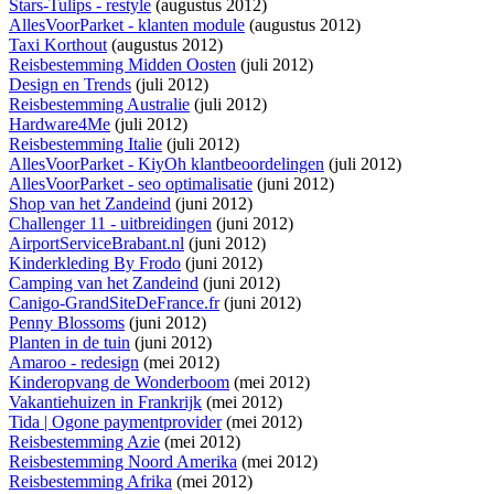
Stars-Tulips - restyle
(augustus 2012)
AllesVoorParket - klanten module
(augustus 2012)
Taxi Korthout
(augustus 2012)
Reisbestemming Midden Oosten
(juli 2012)
Design en Trends
(juli 2012)
Reisbestemming Australie
(juli 2012)
Hardware4Me
(juli 2012)
Reisbestemming Italie
(juli 2012)
AllesVoorParket - KiyOh klantbeoordelingen
(juli 2012)
AllesVoorParket - seo optimalisatie
(juni 2012)
Shop van het Zandeind
(juni 2012)
Challenger 11 - uitbreidingen
(juni 2012)
AirportServiceBrabant.nl
(juni 2012)
Kinderkleding By Frodo
(juni 2012)
Camping van het Zandeind
(juni 2012)
Canigo-GrandSiteDeFrance.fr
(juni 2012)
Penny Blossoms
(juni 2012)
Planten in de tuin
(juni 2012)
Amaroo - redesign
(mei 2012)
Kinderopvang de Wonderboom
(mei 2012)
Vakantiehuizen in Frankrijk
(mei 2012)
Tida | Ogone paymentprovider
(mei 2012)
Reisbestemming Azie
(mei 2012)
Reisbestemming Noord Amerika
(mei 2012)
Reisbestemming Afrika
(mei 2012)