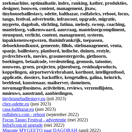
zoekmachine,
optimalisatie,
index,
ranking,
kather,
produkties,
designer,
bouwen,
content,
management,
jixaw,
tinyhousebaillestavy,
odette,
balthazar,
rsdfabrics,
reboot,
focus,
tango,
festival,
advertentie,
infrascout,
upgrade,
migratie,
mygeeto,
dagobah,
stichting,
fatima,
melody,
swoop,
coaching,
mantelzorg,
valkenswaard,
aanvraag,
mantelzorgcompliment,
steunpunt,
verlicht,
content,
management,
systeem,
inpakkenenwegwezen,
thuisinfrankrijk,
toepassen,
deboekhoudkunst,
gemeente,
fillols,
stiefmanagement,
venta,
spanje,
baillestavy,
planbord,
indische,
duinen,
restyle,
pvdrechtwerk,
movies,
grasmeestergerdo,
giethoorn,
boekingen,
betaalcode,
versleuteling,
geonosis,
tatooine,
nouwens,
groen,
projecten,
pijnenburg,
residualproducts,
koppelingen,
airportservicebrabant,
korthout,
intelligentfood,
applicatie,
dossiers,
backoffice,
kengetallen,
galina,
heinrich,
beeldend,
kunstenaar,
mailserver,
domeinen,
novumagribusiness,
activiteiten,
reviews,
verzendlijsten,
mnieuws,
aanstrand,
aanbiedingen,
tinyhousebaillestavy.eu
(juli 2023)
chez-odette.eu
(juni 2023)
casa-balthazar.eu
(juni 2023)
rsdfabrics.com - reboot
(september 2022)
Focus Tango Festival - advertentie
(mei 2022)
InfraScout.nl upgrade
(mei 2022)
Migratie MYGEETO naar DAGOBAH
(april 2022)