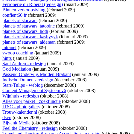
Ferronerie du Riberal (redesign)
(maart 2009)
Binnen verkoopstyling
(februari 2009)
conflent66.fr
(februari 2009)
planets of starwars
(februari 2009)
planets of starwars: tatooine
(februari 2009)
planets of starwars: hoth
(februari 2009)
planets of starwars: kashyyyk
(februari 2009)
planets of starwars: alderaan
(februari 2009)
intranet
(februari 2009)
swoop coaching
(januari 2009)
hintz
(januari 2009)
Sant Andreu - redesign
(januari 2009)
God Mediation
(januari 2009)
Passend Onderwijs Midden-Brabant
(januari 2009)
Indische Duinen - redesign
(december 2008)
Stars-Tulips - weblog
(december 2008)
Content Management Systeem v6
(oktober 2008)
Wijnhuis - redesign
(oktober 2008)
Alles voor parket - zoekfunctie
(oktober 2008)
ITSC - photogallery
(oktober 2008)
Trouw-kalender.nl
(oktober 2008)
dsvn
(oktober 2008)
Bijvank Media
(oktober 2008)
Feel the Chemistry - redesign
(oktober 2008)
Travel and Tourism Research Association - redesign
(oktober 2008)