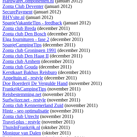
HardwareComponenten.nl
(januari 2012)
Zonta Club Deventer
(januari 2012)
SecurePayment
(januari 2012)
BHVsite.nl
(januari 2012)
SpanjeVakantieTips - feedback
(januari 2012)
Zonta club Breda
(december 2011)
Zonta club Den Bosch
(december 2011)
Elga fournituren - fase 2
(december 2011)
SpanjeCampingTips
(december 2011)
Zonta club Groningen 1991
(december 2011)
Zonta club Den Haag II
(december 2011)
Zonta club Arnhem
(december 2011)
Zonta club Gouda
(december 2011)
Kerstkaart Bakhus Reisburo
(december 2011)
Appeltuin.nl - restyle
(december 2011)
Doe Boerderij De Vergulde Hand
(november 2011)
FrankrijkCampingTips
(november 2011)
Reisbestemming.net
(november 2011)
Surfwijzer.net - restyle
(november 2011)
Zonta club Kennemerland Zuid
(november 2011)
Hintz - seo optimalisatie
(november 2011)
Zonta club Utrecht
(november 2011)
Travel-plus : restyle
(november 2011)
ThuisInFrankrijk.nl
(oktober 2011)
Monique van Dalen
(oktober 2011)