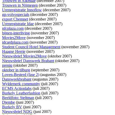
Trouwen in Alkmaar
(december 2007)
Trouwen in Nijmegen
(december 2007)
Urenregistratie Innoflow
(december 2007)
gp-volvospecials
(december 2007)
export Chemnet
(december 2007)
Urenregistratie Idae
(december 2007)
nfcplaza.com
(december 2007)
bijnen-interliving
(november 2007)
Movies2Move
(november 2007)
idcardplaza.com
(november 2007)
Student Council Hotel Management
(november 2007)
Haagse Herrie
(november 2007)
Nieuwsbrief Movies2Move
(oktober 2007)
Nieuwsbrief Dansweek Brabant
(oktober 2007)
preniq
(oktober 2007)
oktober in tilburg
(september 2007)
Loven-Besterd (fase 2)
(augustus 2007)
Dansweekbrabant
(augustus 2007)
Wyldemerk community
(juli 2007)
ECMS Actionlabs
(juli 2007)
Burkely Leatherfashion
(juli 2007)
Beeldfoto: Steltman
(juli 2007)
Djembe
(juni 2007)
Burkely BV
(juni 2007)
Nieuwsbrief NDG
(juni 2007)