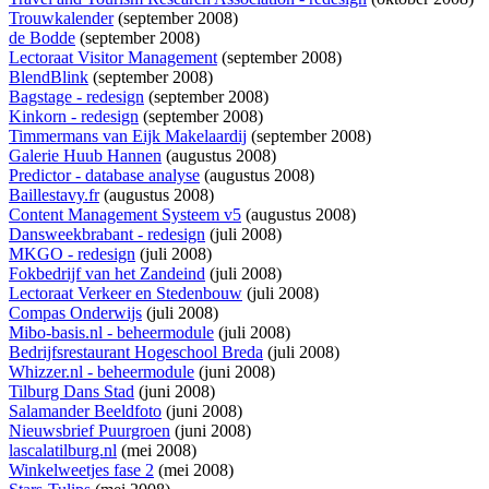
Trouwkalender
(september 2008)
de Bodde
(september 2008)
Lectoraat Visitor Management
(september 2008)
BlendBlink
(september 2008)
Bagstage - redesign
(september 2008)
Kinkorn - redesign
(september 2008)
Timmermans van Eijk Makelaardij
(september 2008)
Galerie Huub Hannen
(augustus 2008)
Predictor - database analyse
(augustus 2008)
Baillestavy.fr
(augustus 2008)
Content Management Systeem v5
(augustus 2008)
Dansweekbrabant - redesign
(juli 2008)
MKGO - redesign
(juli 2008)
Fokbedrijf van het Zandeind
(juli 2008)
Lectoraat Verkeer en Stedenbouw
(juli 2008)
Compas Onderwijs
(juli 2008)
Mibo-basis.nl - beheermodule
(juli 2008)
Bedrijfsrestaurant Hogeschool Breda
(juli 2008)
Whizzer.nl - beheermodule
(juni 2008)
Tilburg Dans Stad
(juni 2008)
Salamander Beeldfoto
(juni 2008)
Nieuwsbrief Puurgroen
(juni 2008)
lascalatilburg.nl
(mei 2008)
Winkelweetjes fase 2
(mei 2008)