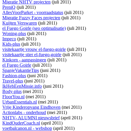
Migratie NHTV projecten
(juli 2011)
PreniQ
(juli 2011)
AllesVoorParket - voorraadstatus
(juli 2011)
Migratie Fuzzy Faces projecten
(juli 2011)
Kuijten Verswaren
(juli 2011)
el Fuego Goirle (seo optimalisatie)
(juli 2011)
Woning-plus
(juli 2011)
Impeco
(juli 2011)
Kids-plus
(juli 2011)
visitekaartje vrouw el-fuego-goirle
(juli 2011)
visitekaartje stier el-fuego-goirle
(juli 2011)
Kinkorn - aanpassingen
(juli 2011)
el Fuego Goirle
(juli 2011)
SpanjeVakantieTips
(juni 2011)
Fashion-plus
(juni 2011)
Travel-plus
(juni 2011)
IkHebEenMissie.info
(juni 2011)
Body-plus
(mei 2011)
FloorYou.nl
(mei 2011)
UrbanEssentials.nl
(mei 2011)
Vrije Kinderopvang Eindhoven
(mei 2011)
Actionlabs - onderhoud
(mei 2011)
NHTV- ALUMNI nieuwsbrief
(april 2011)
KindOuderCoach.nl
(april 2011)
voetbalcanon.nl - webshop
(april 2011)