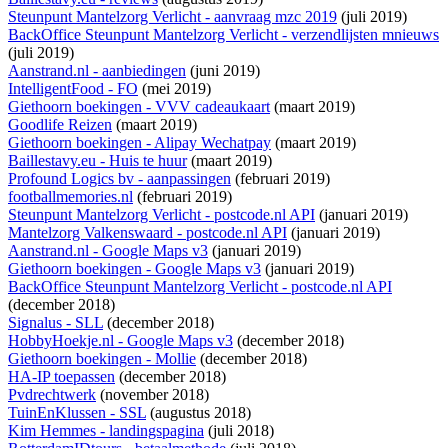
Steunpunt Mantelzorg Verlicht - aanvraag mzc 2019
(juli 2019)
BackOffice Steunpunt Mantelzorg Verlicht - verzendlijsten mnieuws
(juli 2019)
Aanstrand.nl - aanbiedingen
(juni 2019)
IntelligentFood - FO
(mei 2019)
Giethoorn boekingen - VVV cadeaukaart
(maart 2019)
Goodlife Reizen
(maart 2019)
Giethoorn boekingen - Alipay Wechatpay
(maart 2019)
Baillestavy.eu - Huis te huur
(maart 2019)
Profound Logics bv - aanpassingen
(februari 2019)
footballmemories.nl
(februari 2019)
Steunpunt Mantelzorg Verlicht - postcode.nl API
(januari 2019)
Mantelzorg Valkenswaard - postcode.nl API
(januari 2019)
Aanstrand.nl - Google Maps v3
(januari 2019)
Giethoorn boekingen - Google Maps v3
(januari 2019)
BackOffice Steunpunt Mantelzorg Verlicht - postcode.nl API
(december 2018)
Signalus - SLL
(december 2018)
HobbyHoekje.nl - Google Maps v3
(december 2018)
Giethoorn boekingen - Mollie
(december 2018)
HA-IP toepassen
(december 2018)
Pvdrechtwerk
(november 2018)
TuinEnKlussen - SSL
(augustus 2018)
Kim Hemmes - landingspagina
(juli 2018)