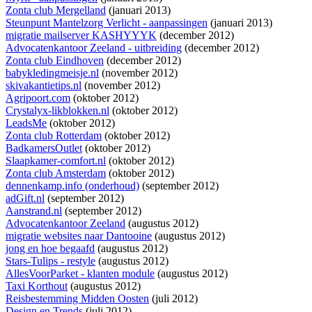
Zonta club Mergelland
(januari 2013)
Steunpunt Mantelzorg Verlicht - aanpassingen
(januari 2013)
migratie mailserver KASHYYYK
(december 2012)
Advocatenkantoor Zeeland - uitbreiding
(december 2012)
Zonta club Eindhoven
(december 2012)
babykledingmeisje.nl
(november 2012)
skivakantietips.nl
(november 2012)
Agripoort.com
(oktober 2012)
Crystalyx-likblokken.nl
(oktober 2012)
LeadsMe
(oktober 2012)
Zonta club Rotterdam
(oktober 2012)
BadkamersOutlet
(oktober 2012)
Slaapkamer-comfort.nl
(oktober 2012)
Zonta club Amsterdam
(oktober 2012)
dennenkamp.info (onderhoud)
(september 2012)
adGift.nl
(september 2012)
Aanstrand.nl
(september 2012)
Advocatenkantoor Zeeland
(augustus 2012)
migratie websites naar Dantooine
(augustus 2012)
jong en hoe begaafd
(augustus 2012)
Stars-Tulips - restyle
(augustus 2012)
AllesVoorParket - klanten module
(augustus 2012)
Taxi Korthout
(augustus 2012)
Reisbestemming Midden Oosten
(juli 2012)
Design en Trends
(juli 2012)