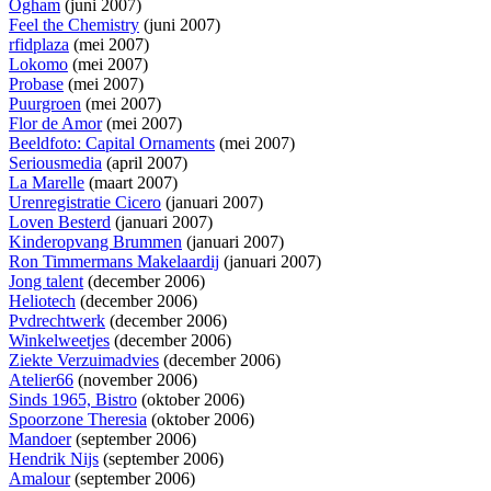
Ogham
(juni 2007)
Feel the Chemistry
(juni 2007)
rfidplaza
(mei 2007)
Lokomo
(mei 2007)
Probase
(mei 2007)
Puurgroen
(mei 2007)
Flor de Amor
(mei 2007)
Beeldfoto: Capital Ornaments
(mei 2007)
Seriousmedia
(april 2007)
La Marelle
(maart 2007)
Urenregistratie Cicero
(januari 2007)
Loven Besterd
(januari 2007)
Kinderopvang Brummen
(januari 2007)
Ron Timmermans Makelaardij
(januari 2007)
Jong talent
(december 2006)
Heliotech
(december 2006)
Pvdrechtwerk
(december 2006)
Winkelweetjes
(december 2006)
Ziekte Verzuimadvies
(december 2006)
Atelier66
(november 2006)
Sinds 1965, Bistro
(oktober 2006)
Spoorzone Theresia
(oktober 2006)
Mandoer
(september 2006)
Hendrik Nijs
(september 2006)
Amalour
(september 2006)