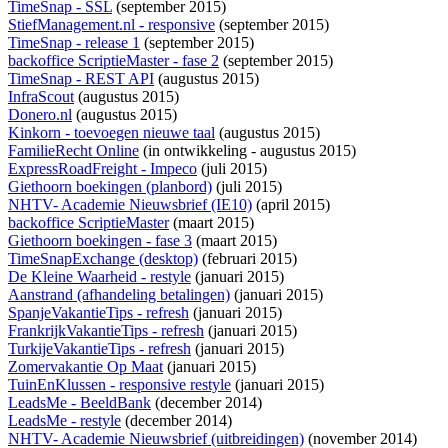
TimeSnap - SSL
(september 2015)
StiefManagement.nl - responsive
(september 2015)
TimeSnap - release 1
(september 2015)
backoffice ScriptieMaster - fase 2
(september 2015)
TimeSnap - REST API
(augustus 2015)
InfraScout
(augustus 2015)
Donero.nl
(augustus 2015)
Kinkorn - toevoegen nieuwe taal
(augustus 2015)
FamilieRecht Online
(
in ontwikkeling
- augustus 2015)
ExpressRoadFreight - Impeco
(juli 2015)
Giethoorn boekingen (planbord)
(juli 2015)
NHTV- Academie Nieuwsbrief (IE10)
(april 2015)
backoffice ScriptieMaster
(maart 2015)
Giethoorn boekingen - fase 3
(maart 2015)
TimeSnapExchange (desktop)
(februari 2015)
De Kleine Waarheid - restyle
(januari 2015)
Aanstrand (afhandeling betalingen)
(januari 2015)
SpanjeVakantieTips - refresh
(januari 2015)
FrankrijkVakantieTips - refresh
(januari 2015)
TurkijeVakantieTips - refresh
(januari 2015)
Zomervakantie Op Maat
(januari 2015)
TuinEnKlussen - responsive restyle
(januari 2015)
LeadsMe - BeeldBank
(december 2014)
LeadsMe - restyle
(december 2014)
NHTV- Academie Nieuwsbrief (uitbreidingen)
(november 2014)