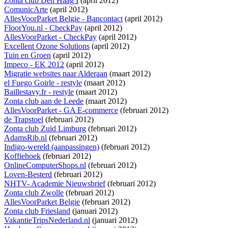
Zonta club Den Haag I
(april 2012)
ComunicArte
(april 2012)
AllesVoorParket Belgie - Bancontact
(april 2012)
FloorYou.nl - CheckPay
(april 2012)
AllesVoorParket - CheckPay
(april 2012)
Excellent Ozone Solutions
(april 2012)
Tuin en Groen
(april 2012)
Impeco - EK 2012
(april 2012)
Migratie websites naar Alderaan
(maart 2012)
el Fuego Goirle - restyle
(maart 2012)
Baillestavy.fr - restyle
(maart 2012)
Zonta club aan de Leede
(maart 2012)
AllesVoorParket - GA E-commerce
(februari 2012)
de Trapstoel
(februari 2012)
Zonta club Zuid Limburg
(februari 2012)
AdamsRib.nl
(februari 2012)
Indigo-wereld (aanpassingen)
(februari 2012)
Koffiehoek
(februari 2012)
OnlineComputerShops.nl
(februari 2012)
Loven-Besterd
(februari 2012)
NHTV- Academie Nieuwsbrief
(februari 2012)
Zonta club Zwolle
(februari 2012)
AllesVoorParket Belgie
(februari 2012)
Zonta club Friesland
(januari 2012)
VakantieTripsNederland.nl
(januari 2012)