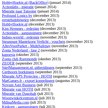
HobbyHoekje.nl (BackOffice)
(januari 2014)
Actionlabs - migratie
(januari 2014)
Migratie naar Tatooine
(januari 2014)
Profound Logics bv
(december 2013)
eerstehulpbijgriep
(december 2013)
HobbyHoekje.nl
(december 2013)
Kim Hemmes - redesign
(december 2013)
Actionlabs - aanpassingen
(december 2013)
Indigo-wereld - redesign
(november 2013)
Steunpunt Mantelzorg Verlicht - vouchers
(november 2013)
AllesVoorParket - MultiSafepay
(november 2013)
Zonta Nederland - fase 2
(november 2013)
kapoesja
(oktober 2013)
Zonta club Ruremonde
(oktober 2013)
ZEQER
(september 2013)
StiefManagement.nl: uitbreidingen
(september 2013)
Giethoorn boekingen
(september 2013)
Migratie APS Projecten - HOTH
(augustus 2013)
MatGames.fr - export koppelingen
(augustus 2013)
Novum Agri Business
(juli 2013)
Migratie van HOTH
(juli 2013)
Migratie van Dagobah
(juli 2013)
Woonwinkelcentrum.nl
(juli 2013)
MdinaMedia.com
(juli 2013)
Kinkorn - aanpassingen
(juli 2013)