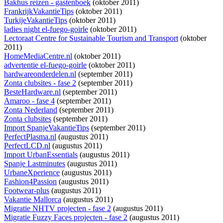
Bakhus reizen - gastenboek
(oktober 2011)
FrankrijkVakantieTips
(oktober 2011)
TurkijeVakantieTips
(oktober 2011)
ladies night el-fuego-goirle
(oktober 2011)
Lectoraat Centre for Sustainable Tourism and Transport
(oktober
2011)
HomeMediaCentre.nl
(oktober 2011)
advertentie el-fuego-goirle
(oktober 2011)
hardwareonderdelen.nl
(september 2011)
Zonta clubsites - fase 2
(september 2011)
BesteHardware.nl
(september 2011)
Amaroo - fase 4
(september 2011)
Zonta Nederland
(september 2011)
Zonta clubsites
(september 2011)
Import SpanjeVakantieTips
(september 2011)
PerfectPlasma.nl
(augustus 2011)
PerfectLCD.nl
(augustus 2011)
Import UrbanEssentials
(augustus 2011)
Spanje Lastminutes
(augustus 2011)
UrbaneXperience
(augustus 2011)
Fashion4Passion
(augustus 2011)
Footwear-plus
(augustus 2011)
Vakantie Mallorca
(augustus 2011)
Migratie NHTV projecten - fase 2
(augustus 2011)
Migratie Fuzzy Faces projecten - fase 2
(augustus 2011)