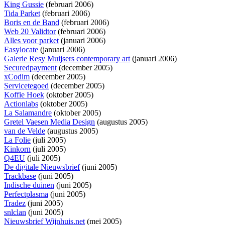
King Gussie
(februari 2006)
Tida Parket
(februari 2006)
Boris en de Band
(februari 2006)
Web 20 Validtor
(februari 2006)
Alles voor parket
(januari 2006)
Easylocate
(januari 2006)
Galerie Resy Muijsers contemporary art
(januari 2006)
Securedpayment
(december 2005)
xCodim
(december 2005)
Servicetegoed
(december 2005)
Koffie Hoek
(oktober 2005)
Actionlabs
(oktober 2005)
La Salamandre
(oktober 2005)
Gretel Vaesen Media Design
(augustus 2005)
van de Velde
(augustus 2005)
La Folie
(juli 2005)
Kinkorn
(juli 2005)
Q4EU
(juli 2005)
De digitale Nieuwsbrief
(juni 2005)
Trackbase
(juni 2005)
Indische duinen
(juni 2005)
Perfectplasma
(juni 2005)
Tradez
(juni 2005)
snlclan
(juni 2005)
Nieuwsbrief Wijnhuis.net
(mei 2005)