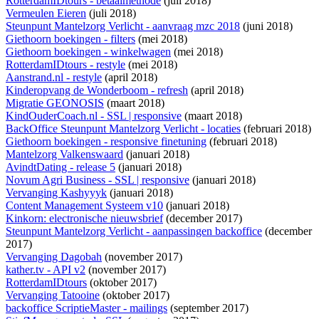
RotterdamIDtours - betaalmethode
(juli 2018)
Vermeulen Eieren
(juli 2018)
Steunpunt Mantelzorg Verlicht - aanvraag mzc 2018
(juni 2018)
Giethoorn boekingen - filters
(mei 2018)
Giethoorn boekingen - winkelwagen
(mei 2018)
RotterdamIDtours - restyle
(mei 2018)
Aanstrand.nl - restyle
(april 2018)
Kinderopvang de Wonderboom - refresh
(april 2018)
Migratie GEONOSIS
(maart 2018)
KindOuderCoach.nl - SSL | responsive
(maart 2018)
BackOffice Steunpunt Mantelzorg Verlicht - locaties
(februari 2018)
Giethoorn boekingen - responsive finetuning
(februari 2018)
Mantelzorg Valkenswaard
(januari 2018)
AvindtDating - release 5
(januari 2018)
Novum Agri Business - SSL | responsive
(januari 2018)
Vervanging Kashyyyk
(januari 2018)
Content Management Systeem v10
(januari 2018)
Kinkorn: electronische nieuwsbrief
(december 2017)
Steunpunt Mantelzorg Verlicht - aanpassingen backoffice
(december
2017)
Vervanging Dagobah
(november 2017)
kather.tv - API v2
(november 2017)
RotterdamIDtours
(oktober 2017)
Vervanging Tatooine
(oktober 2017)
backoffice ScriptieMaster - mailings
(september 2017)