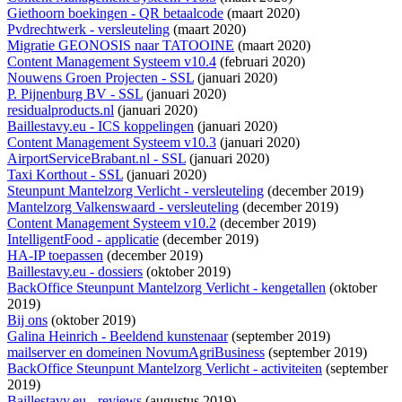
Giethoorn boekingen - QR betaalcode
(maart 2020)
Pvdrechtwerk - versleuteling
(maart 2020)
Migratie GEONOSIS naar TATOOINE
(maart 2020)
Content Management Systeem v10.4
(februari 2020)
Nouwens Groen Projecten - SSL
(januari 2020)
P. Pijnenburg BV - SSL
(januari 2020)
residualproducts.nl
(januari 2020)
Baillestavy.eu - ICS koppelingen
(januari 2020)
Content Management Systeem v10.3
(januari 2020)
AirportServiceBrabant.nl - SSL
(januari 2020)
Taxi Korthout - SSL
(januari 2020)
Steunpunt Mantelzorg Verlicht - versleuteling
(december 2019)
Mantelzorg Valkenswaard - versleuteling
(december 2019)
Content Management Systeem v10.2
(december 2019)
IntelligentFood - applicatie
(december 2019)
HA-IP toepassen
(december 2019)
Baillestavy.eu - dossiers
(oktober 2019)
BackOffice Steunpunt Mantelzorg Verlicht - kengetallen
(oktober
2019)
Bij ons
(oktober 2019)
Galina Heinrich - Beeldend kunstenaar
(september 2019)
mailserver en domeinen NovumAgriBusiness
(september 2019)
BackOffice Steunpunt Mantelzorg Verlicht - activiteiten
(september
2019)
Baillestavy.eu - reviews
(augustus 2019)