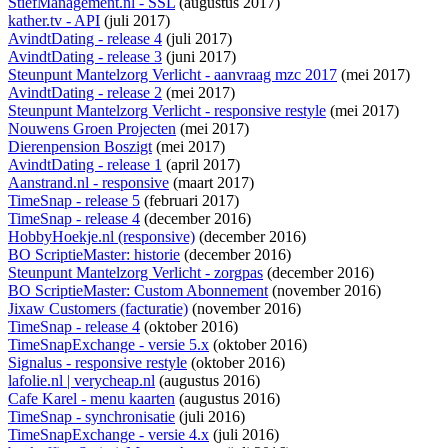
StiefManagement.nl - SSL
(augustus 2017)
kather.tv - API
(juli 2017)
AvindtDating - release 4
(juli 2017)
AvindtDating - release 3
(juni 2017)
Steunpunt Mantelzorg Verlicht - aanvraag mzc 2017
(mei 2017)
AvindtDating - release 2
(mei 2017)
Steunpunt Mantelzorg Verlicht - responsive restyle
(mei 2017)
Nouwens Groen Projecten
(mei 2017)
Dierenpension Boszigt
(mei 2017)
AvindtDating - release 1
(april 2017)
Aanstrand.nl - responsive
(maart 2017)
TimeSnap - release 5
(februari 2017)
TimeSnap - release 4
(december 2016)
HobbyHoekje.nl (responsive)
(december 2016)
BO ScriptieMaster: historie
(december 2016)
Steunpunt Mantelzorg Verlicht - zorgpas
(december 2016)
BO ScriptieMaster: Custom Abonnement
(november 2016)
Jixaw Customers (facturatie)
(november 2016)
TimeSnap - release 4
(oktober 2016)
TimeSnapExchange - versie 5.x
(oktober 2016)
Signalus - responsive restyle
(oktober 2016)
lafolie.nl | verycheap.nl
(augustus 2016)
Cafe Karel - menu kaarten
(augustus 2016)
TimeSnap - synchronisatie
(juli 2016)
TimeSnapExchange - versie 4.x
(juli 2016)