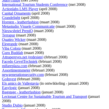
Stars-Tulips
(mei 2008)
International Tourism Students Conference
(mei 2008)
Actionlabs LMS Player
(april 2008)
Capital Ornaments
(april 2008)
Grandelight
(april 2008)
Horsten - leatherfashion
(maart 2008)
Metastudio Visuele Communicatie
(maart 2008)
Nieuwsbrief PreniQ
(maart 2008)
Terrapur
(maart 2008)
Quattro Wicker
(maart 2008)
Elegrande
(maart 2008)
Viba Colora
(maart 2008)
Guru Buddah
(maart 2008)
Attrapereves.net (redesign)
(februari 2008)
Facedo GevelTechniek
(februari 2008)
mifareplaza.com
(februari 2008)
Assortimentsmeter
(februari 2008)
newgenerationsecurity.com
(februari 2008)
GoInvest
(februari 2008)
Els amics de Vallestavia
(
in ontwikkeling
- januari 2008)
Easylogic
(januari 2008)
Bagstage - leatherfashion
(januari 2008)
Lectoraat Centre for Sustainable Tourism and Transport
(januari
2008)
Studio Dubio
(januari 2008)