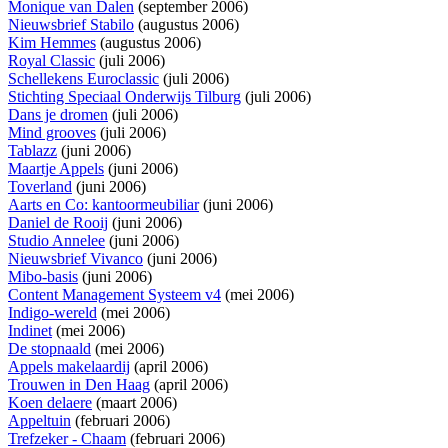
Monique van Dalen
(september 2006)
Nieuwsbrief Stabilo
(augustus 2006)
Kim Hemmes
(augustus 2006)
Royal Classic
(juli 2006)
Schellekens Euroclassic
(juli 2006)
Stichting Speciaal Onderwijs Tilburg
(juli 2006)
Dans je dromen
(juli 2006)
Mind grooves
(juli 2006)
Tablazz
(juni 2006)
Maartje Appels
(juni 2006)
Toverland
(juni 2006)
Aarts en Co: kantoormeubiliar
(juni 2006)
Daniel de Rooij
(juni 2006)
Studio Annelee
(juni 2006)
Nieuwsbrief Vivanco
(juni 2006)
Mibo-basis
(juni 2006)
Content Management Systeem v4
(mei 2006)
Indigo-wereld
(mei 2006)
Indinet
(mei 2006)
De stopnaald
(mei 2006)
Appels makelaardij
(april 2006)
Trouwen in Den Haag
(april 2006)
Koen delaere
(maart 2006)
Appeltuin
(februari 2006)
Trefzeker - Chaam
(februari 2006)