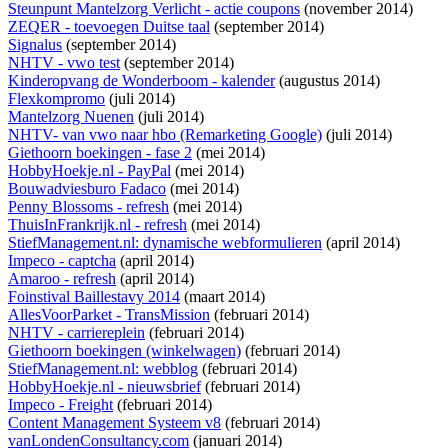
Steunpunt Mantelzorg Verlicht - actie coupons
(november 2014)
ZEQER - toevoegen Duitse taal
(september 2014)
Signalus
(september 2014)
NHTV - vwo test
(september 2014)
Kinderopvang de Wonderboom - kalender
(augustus 2014)
Flexkompromo
(juli 2014)
Mantelzorg Nuenen
(juli 2014)
NHTV- van vwo naar hbo (Remarketing Google)
(juli 2014)
Giethoorn boekingen - fase 2
(mei 2014)
HobbyHoekje.nl - PayPal
(mei 2014)
Bouwadviesburo Fadaco
(mei 2014)
Penny Blossoms - refresh
(mei 2014)
ThuisInFrankrijk.nl - refresh
(mei 2014)
StiefManagement.nl: dynamische webformulieren
(april 2014)
Impeco - captcha
(april 2014)
Amaroo - refresh
(april 2014)
Foinstival Baillestavy 2014
(maart 2014)
AllesVoorParket - TransMission
(februari 2014)
NHTV - carriereplein
(februari 2014)
Giethoorn boekingen (winkelwagen)
(februari 2014)
StiefManagement.nl: webblog
(februari 2014)
HobbyHoekje.nl - nieuwsbrief
(februari 2014)
Impeco - Freight
(februari 2014)
Content Management Systeem v8
(februari 2014)
vanLondenConsultancy.com
(januari 2014)