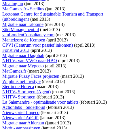
Meating.nu
(juni 2013)
MatGames.fr - Scellius
(juni 2013)
Lectoraat Centre for Sustainable Tourism and Transport
(uitbreidingen)
(mei 2013)
Migratie naar Tatooine
(mei 2013)
StiefManagement.nl
(mei 2013)
vanLondenConsultancy.com
(mei 2013)
Mantelzorg de Kempen
(april 2013)
CPVI (Centrum voor passief inkomen)
(april 2013)
Fonstival 2013
(april 2013)
Migratie naar Dagobah
(april 2013)
NHTV- van VWO naar HBO
(april 2013)
Migratie naar Mygeeto
(april 2013)
MatGames.fr
(maart 2013)
Migratie Fuzzy Faces projecten
(maart 2013)
Wijnhuis.net - restyle
(maart 2013)
Ster in de Horeca
(maart 2013)
NHTV- Storingen (Agent)
(maart 2013)
NHTV- Storingen
(februari 2013)
La Salamandre - optimalisatie voor tablets
(februari 2013)
Actionlabs - onderhoud
(februari 2013)
Nieuwsbrief Impeco
(februari 2013)
Nieuwsbrief AdGift
(januari 2013)
Migratie naar Alderaan
(januari 2013)
Myrit - aanpassingen
(januari 2013)