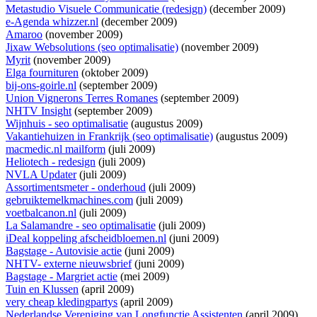
Metastudio Visuele Communicatie (redesign)
(december 2009)
e-Agenda whizzer.nl
(december 2009)
Amaroo
(november 2009)
Jixaw Websolutions (seo optimalisatie)
(november 2009)
Myrit
(november 2009)
Elga fournituren
(oktober 2009)
bij-ons-goirle.nl
(september 2009)
Union Vignerons Terres Romanes
(september 2009)
NHTV Insight
(september 2009)
Wijnhuis - seo optimalisatie
(augustus 2009)
Vakantiehuizen in Frankrijk (seo optimalisatie)
(augustus 2009)
macmedic.nl mailform
(juli 2009)
Heliotech - redesign
(juli 2009)
NVLA Updater
(juli 2009)
Assortimentsmeter - onderhoud
(juli 2009)
gebruiktemelkmachines.com
(juli 2009)
voetbalcanon.nl
(juli 2009)
La Salamandre - seo optimalisatie
(juli 2009)
iDeal koppeling afscheidbloemen.nl
(juni 2009)
Bagstage - Autovisie actie
(juni 2009)
NHTV- externe nieuwsbrief
(juni 2009)
Bagstage - Margriet actie
(mei 2009)
Tuin en Klussen
(april 2009)
very cheap kledingpartys
(april 2009)
Nederlandse Vereniging van Longfunctie Assistenten
(april 2009)