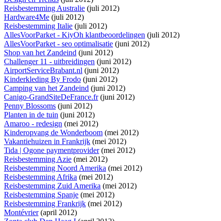
Reisbestemming Australie
(juli 2012)
Hardware4Me
(juli 2012)
Reisbestemming Italie
(juli 2012)
AllesVoorParket - KiyOh klantbeoordelingen
(juli 2012)
AllesVoorParket - seo optimalisatie
(juni 2012)
Shop van het Zandeind
(juni 2012)
Challenger 11 - uitbreidingen
(juni 2012)
AirportServiceBrabant.nl
(juni 2012)
Kinderkleding By Frodo
(juni 2012)
Camping van het Zandeind
(juni 2012)
Canigo-GrandSiteDeFrance.fr
(juni 2012)
Penny Blossoms
(juni 2012)
Planten in de tuin
(juni 2012)
Amaroo - redesign
(mei 2012)
Kinderopvang de Wonderboom
(mei 2012)
Vakantiehuizen in Frankrijk
(mei 2012)
Tida | Ogone paymentprovider
(mei 2012)
Reisbestemming Azie
(mei 2012)
Reisbestemming Noord Amerika
(mei 2012)
Reisbestemming Afrika
(mei 2012)
Reisbestemming Zuid Amerika
(mei 2012)
Reisbestemming Spanje
(mei 2012)
Reisbestemming Frankrijk
(mei 2012)
Montévrier
(april 2012)