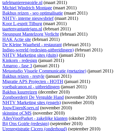
tafelmanierengoirle.nl
(maart 2011)
Michiel Windrich Montage
(maart 2011)
Bakhus reizen - seo optimalisatie
(maart 2011)
NHTV- interne nieuwsbrief
(maart 2011)
Koor L-esprit Tilburg
(maart 2011)
taartenvantantejans.nl
(februari 2011)
Steunpunt Mantelzorg Verlicht
(februari 2011)
HAK Actie site
(februari 2011)
De Kleine Waarheid - restaurant
(februari 2011)
Indigo-wereld (redesign-uitbreidingen)
(februari 2011)
NHTV Marketing sites (duits)
(januari 2011)
Kinkorn - redesign
(januari 2011)
Amaroo - fase 3
(januari 2011)
Metastudio Visuele Communicatie (metazine)
(januari 2011)
Bakhus reizen - restyle
(januari 2011)
Migratie APS Projecten - HOTH
(januari 2011)
voetbalcanon.nl - uitbreidingen
(januari 2011)
Bakhus kuurreizen
(december 2010)
Zorgboerderij De Vergulde Hand
(november 2010)
NHTV Marketing sites (engels)
(november 2010)
JouwEigenKoers.nl
(november 2010)
skinning oCMS
(november 2010)
AllesVoorParket - zakelijke klanten
(oktober 2010)
Bij Ons Goirle (redesign)
(september 2010)
Urenregistratie Cicero (onderhoud)
(september 2010)