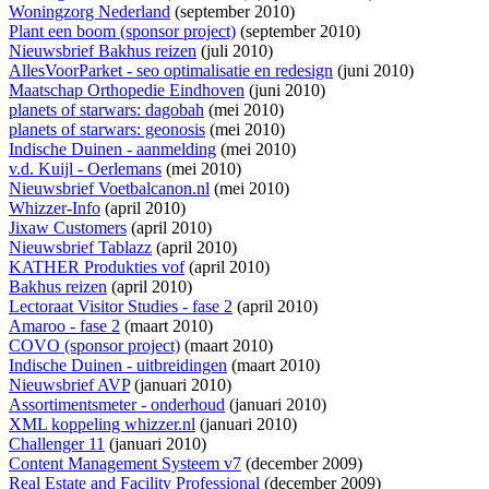
Woningzorg Nederland
(september 2010)
Plant een boom (sponsor project)
(september 2010)
Nieuwsbrief Bakhus reizen
(juli 2010)
AllesVoorParket - seo optimalisatie en redesign
(juni 2010)
Maatschap Orthopedie Eindhoven
(juni 2010)
planets of starwars: dagobah
(mei 2010)
planets of starwars: geonosis
(mei 2010)
Indische Duinen - aanmelding
(mei 2010)
v.d. Kuijl - Oerlemans
(mei 2010)
Nieuwsbrief Voetbalcanon.nl
(mei 2010)
Whizzer-Info
(april 2010)
Jixaw Customers
(april 2010)
Nieuwsbrief Tablazz
(april 2010)
KATHER Produkties vof
(april 2010)
Bakhus reizen
(april 2010)
Lectoraat Visitor Studies - fase 2
(april 2010)
Amaroo - fase 2
(maart 2010)
COVO (sponsor project)
(maart 2010)
Indische Duinen - uitbreidingen
(maart 2010)
Nieuwsbrief AVP
(januari 2010)
Assortimentsmeter - onderhoud
(januari 2010)
XML koppeling whizzer.nl
(januari 2010)
Challenger 11
(januari 2010)
Content Management Systeem v7
(december 2009)
Real Estate and Facility Professional
(december 2009)