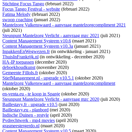
Stichting Focus Tango
(februari 2022)
Focus Tango Festival - website
(februari 2022)
Fatima Melody
(februari 2022)
swoop coaching
(januari 2022)
Mantelzorg Valkenswaard - aanvraag mantelzorgcompliment 2021
(juli 2021)
Steunpunt Mantelzorg Verlicht - aanvraag mzc 2021
(juli 2021)
Content Management Systeem v10.6
(maart 2021)
Content Management Systeem v10.3a
(januari 2021)
InpakkenEnWegwezen.fr
(
in ontwikkeling
- januari 2021)
ThuisInFrankrijk.nl
(
in ontwikkeling
- december 2020)
HA-IP toepassen
(december 2020)
deboekhoudkunst
(november 2020)
Gemeente Fillols.fr
(oktober 2020)
StiefManagement.nl - upgrade v10.5.1
(oktober 2020)
Mantelzorg Valkenswaard - aanvraag mantelzorgcompliment
(oktober 2020)
en-venta.eu - te koop in Spanje
(oktober 2020)
Steunpunt Mantelzorg Verlicht - aanvraag mzc 2020
(juli 2020)
Baillestavy.fr - upgrade v10.5
(juni 2020)
Baillestavy.eu - planbord
(mei 2020)
Indische Duinen - restyle
(april 2020)
Pvdrechtwerk - mp4 movies
(april 2020)
grasmeestergerdo.nl
(maart 2020)
Content Management Systeem v10.5
(maart 2020)