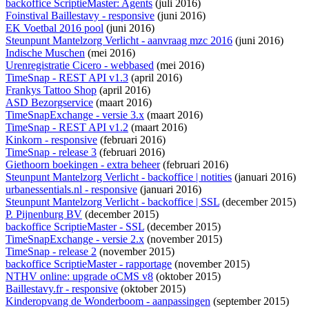
backoffice ScriptieMaster: Agents
(juli 2016)
Foinstival Baillestavy - responsive
(juni 2016)
EK Voetbal 2016 pool
(juni 2016)
Steunpunt Mantelzorg Verlicht - aanvraag mzc 2016
(juni 2016)
Indische Muschen
(mei 2016)
Urenregistratie Cicero - webbased
(mei 2016)
TimeSnap - REST API v1.3
(april 2016)
Frankys Tattoo Shop
(april 2016)
ASD Bezorgservice
(maart 2016)
TimeSnapExchange - versie 3.x
(maart 2016)
TimeSnap - REST API v1.2
(maart 2016)
Kinkorn - responsive
(februari 2016)
TimeSnap - release 3
(februari 2016)
Giethoorn boekingen - extra beheer
(februari 2016)
Steunpunt Mantelzorg Verlicht - backoffice | notities
(januari 2016)
urbanessentials.nl - responsive
(januari 2016)
Steunpunt Mantelzorg Verlicht - backoffice | SSL
(december 2015)
P. Pijnenburg BV
(december 2015)
backoffice ScriptieMaster - SSL
(december 2015)
TimeSnapExchange - versie 2.x
(november 2015)
TimeSnap - release 2
(november 2015)
backoffice ScriptieMaster - rapportage
(november 2015)
NTHV online: upgrade oCMS v8
(oktober 2015)
Baillestavy.fr - responsive
(oktober 2015)
Kinderopvang de Wonderboom - aanpassingen
(september 2015)