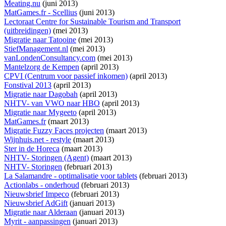
Meating.nu
(juni 2013)
MatGames.fr - Scellius
(juni 2013)
Lectoraat Centre for Sustainable Tourism and Transport
(uitbreidingen)
(mei 2013)
Migratie naar Tatooine
(mei 2013)
StiefManagement.nl
(mei 2013)
vanLondenConsultancy.com
(mei 2013)
Mantelzorg de Kempen
(april 2013)
CPVI (Centrum voor passief inkomen)
(april 2013)
Fonstival 2013
(april 2013)
Migratie naar Dagobah
(april 2013)
NHTV- van VWO naar HBO
(april 2013)
Migratie naar Mygeeto
(april 2013)
MatGames.fr
(maart 2013)
Migratie Fuzzy Faces projecten
(maart 2013)
Wijnhuis.net - restyle
(maart 2013)
Ster in de Horeca
(maart 2013)
NHTV- Storingen (Agent)
(maart 2013)
NHTV- Storingen
(februari 2013)
La Salamandre - optimalisatie voor tablets
(februari 2013)
Actionlabs - onderhoud
(februari 2013)
Nieuwsbrief Impeco
(februari 2013)
Nieuwsbrief AdGift
(januari 2013)
Migratie naar Alderaan
(januari 2013)
Myrit - aanpassingen
(januari 2013)