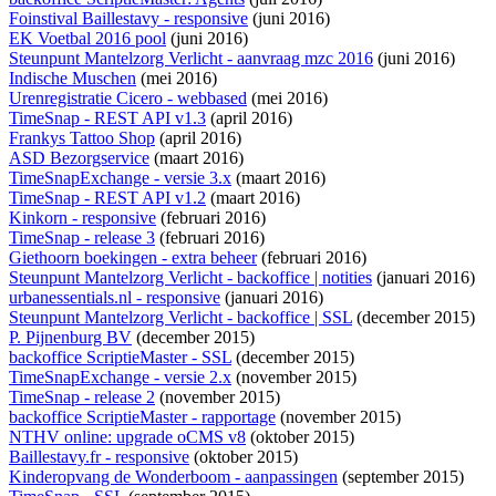
Foinstival Baillestavy - responsive
(juni 2016)
EK Voetbal 2016 pool
(juni 2016)
Steunpunt Mantelzorg Verlicht - aanvraag mzc 2016
(juni 2016)
Indische Muschen
(mei 2016)
Urenregistratie Cicero - webbased
(mei 2016)
TimeSnap - REST API v1.3
(april 2016)
Frankys Tattoo Shop
(april 2016)
ASD Bezorgservice
(maart 2016)
TimeSnapExchange - versie 3.x
(maart 2016)
TimeSnap - REST API v1.2
(maart 2016)
Kinkorn - responsive
(februari 2016)
TimeSnap - release 3
(februari 2016)
Giethoorn boekingen - extra beheer
(februari 2016)
Steunpunt Mantelzorg Verlicht - backoffice | notities
(januari 2016)
urbanessentials.nl - responsive
(januari 2016)
Steunpunt Mantelzorg Verlicht - backoffice | SSL
(december 2015)
P. Pijnenburg BV
(december 2015)
backoffice ScriptieMaster - SSL
(december 2015)
TimeSnapExchange - versie 2.x
(november 2015)
TimeSnap - release 2
(november 2015)
backoffice ScriptieMaster - rapportage
(november 2015)
NTHV online: upgrade oCMS v8
(oktober 2015)
Baillestavy.fr - responsive
(oktober 2015)
Kinderopvang de Wonderboom - aanpassingen
(september 2015)