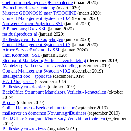
Giethoorn boekingen - QR betaalcode
(maart 2020)
Pvdrechtwerk - versleuteling
(maart 2020)
Migratie GEONOSIS naar TATOOINE
(maart 2020)
Content Management Systeem v10.4
(februari 2020)
Nouwens Groen Projecten - SSL
(januari 2020)
P. Pijnenburg BV - SSL
(januari 2020)
residualproducts.nl
(januari 2020)
Baillestavy.eu - ICS koppelingen
(januari 2020)
Content Management Systeem v10.3
(januari 2020)
AirportServiceBrabant.nl - SSL
(januari 2020)
Taxi Korthout - SSL
(januari 2020)
Steunpunt Mantelzorg Verlicht - versleuteling
(december 2019)
Mantelzorg Valkenswaard - versleuteling
(december 2019)
Content Management Systeem v10.2
(december 2019)
IntelligentFood - applicatie
(december 2019)
HA-IP toepassen
(december 2019)
Baillestavy.eu - dossiers
(oktober 2019)
BackOffice Steunpunt Mantelzorg Verlicht - kengetallen
(oktober
2019)
Bij ons
(oktober 2019)
Galina Heinrich - Beeldend kunstenaar
(september 2019)
mailserver en domeinen NovumAgriBusiness
(september 2019)
BackOffice Steunpunt Mantelzorg Verlicht - activiteiten
(september
2019)
Baillestavy.eu - reviews
(augustus 2019)