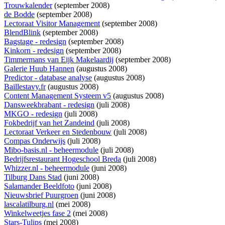
Trouwkalender
(september 2008)
de Bodde
(september 2008)
Lectoraat Visitor Management
(september 2008)
BlendBlink
(september 2008)
Bagstage - redesign
(september 2008)
Kinkorn - redesign
(september 2008)
Timmermans van Eijk Makelaardij
(september 2008)
Galerie Huub Hannen
(augustus 2008)
Predictor - database analyse
(augustus 2008)
Baillestavy.fr
(augustus 2008)
Content Management Systeem v5
(augustus 2008)
Dansweekbrabant - redesign
(juli 2008)
MKGO - redesign
(juli 2008)
Fokbedrijf van het Zandeind
(juli 2008)
Lectoraat Verkeer en Stedenbouw
(juli 2008)
Compas Onderwijs
(juli 2008)
Mibo-basis.nl - beheermodule
(juli 2008)
Bedrijfsrestaurant Hogeschool Breda
(juli 2008)
Whizzer.nl - beheermodule
(juni 2008)
Tilburg Dans Stad
(juni 2008)
Salamander Beeldfoto
(juni 2008)
Nieuwsbrief Puurgroen
(juni 2008)
lascalatilburg.nl
(mei 2008)
Winkelweetjes fase 2
(mei 2008)
Stars-Tulips
(mei 2008)