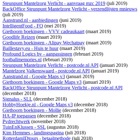
Steunpunt Mantelzorg Verlicht - aanvraag mzc 2019
(juli 2019)
BackOffice Steunpunt Mantelzorg Verlicht - verzendlijsten mnieuws
(juli 2019)
Aanstrand.nl - aanbiedingen
(juni 2019)
IntelligentFood - FO
(mei 2019)
Giethoorn boekingen - VVV cadeaukaart
(maart 2019)
Goodlife Reizen
(maart 2019)
Giethoorn boekingen - Alipay Wechatpay
(maart 2019)
Baillestavy.eu - Huis te huur
(maart 2019)
Profound Logics bv - aanpassingen
(februari 2019)
footballmemories.nl
(februari 2019)
Steunpunt Mantelzorg Verlicht - postcode.nl API
(januari 2019)
Mantelzorg Valkenswaard - postcode.nl API
(januari 2019)
Aanstrand.nl - Google Maps v3
(januari 2019)
Giethoorn boekingen - Google Maps v3
(januari 2019)
BackOffice Steunpunt Mantelzorg Verlicht - postcode.nl API
(december 2018)
Signalus - SLL
(december 2018)
HobbyHoekje.nl - Google Maps v3
(december 2018)
Giethoorn boekingen - Mollie
(december 2018)
HA-IP toepassen
(december 2018)
Pvdrechtwerk
(november 2018)
TuinEnKlussen - SSL
(augustus 2018)
Kim Hemmes - landingspagina
(juli 2018)
RotterdamIDtours - betaalmethode
(juli 2018)