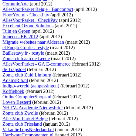
ComunicArte
(april 2012)
AllesVoorParket Belgie - Bancontact
(april 2012)
FloorYou.nl - CheckPay
(april 2012)
AllesVoorParket - CheckPay
(april 2012)
Excellent Ozone Solutions
(april 2012)
Tuin en Groen
(april 2012)
Impeco - EK 2012
(april 2012)
Migratie websites naar Alderaan
(maart 2012)
el Fuego Goirle - restyle
(maart 2012)
Baillestavy.fr - restyle
(maart 2012)
Zonta club aan de Leede
(maart 2012)
AllesVoorParket - GA E-commerce
(februari 2012)
de Trapstoel
(februari 2012)
Zonta club Zuid Limburg
(februari 2012)
AdamsRib.nl
(februari 2012)
Indigo-wereld (aanpassingen)
(februari 2012)
Koffiehoek
(februari 2012)
OnlineComputerShops.nl
(februari 2012)
Loven-Besterd
(februari 2012)
NHTV- Academie Nieuwsbrief
(februari 2012)
Zonta club Zwolle
(februari 2012)
AllesVoorParket Belgie
(februari 2012)
Zonta club Friesland
(januari 2012)
VakantieTripsNederland.nl
(januari 2012)
HardwareComponenten.nl
(januari 2012)