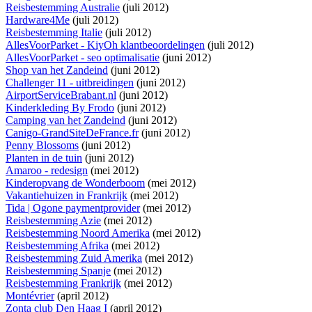
Reisbestemming Australie
(juli 2012)
Hardware4Me
(juli 2012)
Reisbestemming Italie
(juli 2012)
AllesVoorParket - KiyOh klantbeoordelingen
(juli 2012)
AllesVoorParket - seo optimalisatie
(juni 2012)
Shop van het Zandeind
(juni 2012)
Challenger 11 - uitbreidingen
(juni 2012)
AirportServiceBrabant.nl
(juni 2012)
Kinderkleding By Frodo
(juni 2012)
Camping van het Zandeind
(juni 2012)
Canigo-GrandSiteDeFrance.fr
(juni 2012)
Penny Blossoms
(juni 2012)
Planten in de tuin
(juni 2012)
Amaroo - redesign
(mei 2012)
Kinderopvang de Wonderboom
(mei 2012)
Vakantiehuizen in Frankrijk
(mei 2012)
Tida | Ogone paymentprovider
(mei 2012)
Reisbestemming Azie
(mei 2012)
Reisbestemming Noord Amerika
(mei 2012)
Reisbestemming Afrika
(mei 2012)
Reisbestemming Zuid Amerika
(mei 2012)
Reisbestemming Spanje
(mei 2012)
Reisbestemming Frankrijk
(mei 2012)
Montévrier
(april 2012)
Zonta club Den Haag I
(april 2012)