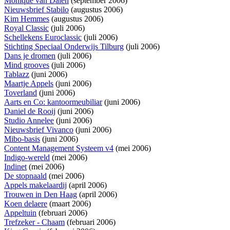
Monique van Dalen
(september 2006)
Nieuwsbrief Stabilo
(augustus 2006)
Kim Hemmes
(augustus 2006)
Royal Classic
(juli 2006)
Schellekens Euroclassic
(juli 2006)
Stichting Speciaal Onderwijs Tilburg
(juli 2006)
Dans je dromen
(juli 2006)
Mind grooves
(juli 2006)
Tablazz
(juni 2006)
Maartje Appels
(juni 2006)
Toverland
(juni 2006)
Aarts en Co: kantoormeubiliar
(juni 2006)
Daniel de Rooij
(juni 2006)
Studio Annelee
(juni 2006)
Nieuwsbrief Vivanco
(juni 2006)
Mibo-basis
(juni 2006)
Content Management Systeem v4
(mei 2006)
Indigo-wereld
(mei 2006)
Indinet
(mei 2006)
De stopnaald
(mei 2006)
Appels makelaardij
(april 2006)
Trouwen in Den Haag
(april 2006)
Koen delaere
(maart 2006)
Appeltuin
(februari 2006)
Trefzeker - Chaam
(februari 2006)