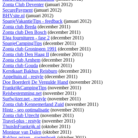
Zonta Club Deventer
(januari 2012)
SecurePayment
(januari 2012)
BHVsite.nl
(januari 2012)
SpanjeVakantieTips - feedback
(januari 2012)
Zonta club Breda
(december 2011)
Zonta club Den Bosch
(december 2011)
Elga fournituren - fase 2
(december 2011)
SpanjeCampingTips
(december 2011)
Zonta club Groningen 1991
(december 2011)
Zonta club Den Haag II
(december 2011)
Zonta club Arnhem
(december 2011)
Zonta club Gouda
(december 2011)
Kerstkaart Bakhus Reisburo
(december 2011)
Appeltuin.nl - restyle
(december 2011)
Doe Boerderij De Vergulde Hand
(november 2011)
FrankrijkCampingTips
(november 2011)
Reisbestemming.net
(november 2011)
Surfwijzer.net - restyle
(november 2011)
Zonta club Kennemerland Zuid
(november 2011)
Hintz - seo optimalisatie
(november 2011)
Zonta club Utrecht
(november 2011)
Travel-plus : restyle
(november 2011)
ThuisInFrankrijk.nl
(oktober 2011)
Monique van Dalen
(oktober 2011)
Bakhus reizen - gastenboek
(oktober 2011)