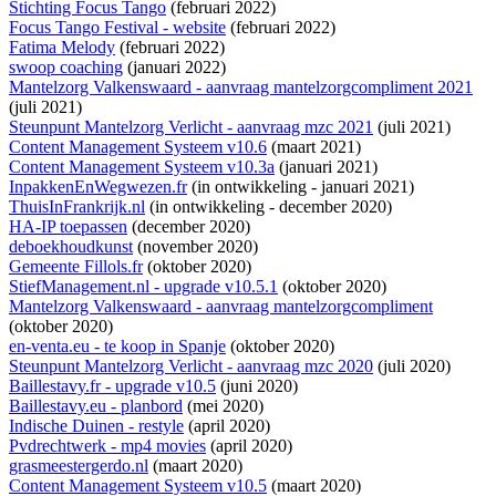
Stichting Focus Tango
(februari 2022)
Focus Tango Festival - website
(februari 2022)
Fatima Melody
(februari 2022)
swoop coaching
(januari 2022)
Mantelzorg Valkenswaard - aanvraag mantelzorgcompliment 2021
(juli 2021)
Steunpunt Mantelzorg Verlicht - aanvraag mzc 2021
(juli 2021)
Content Management Systeem v10.6
(maart 2021)
Content Management Systeem v10.3a
(januari 2021)
InpakkenEnWegwezen.fr
(
in ontwikkeling
- januari 2021)
ThuisInFrankrijk.nl
(
in ontwikkeling
- december 2020)
HA-IP toepassen
(december 2020)
deboekhoudkunst
(november 2020)
Gemeente Fillols.fr
(oktober 2020)
StiefManagement.nl - upgrade v10.5.1
(oktober 2020)
Mantelzorg Valkenswaard - aanvraag mantelzorgcompliment
(oktober 2020)
en-venta.eu - te koop in Spanje
(oktober 2020)
Steunpunt Mantelzorg Verlicht - aanvraag mzc 2020
(juli 2020)
Baillestavy.fr - upgrade v10.5
(juni 2020)
Baillestavy.eu - planbord
(mei 2020)
Indische Duinen - restyle
(april 2020)
Pvdrechtwerk - mp4 movies
(april 2020)
grasmeestergerdo.nl
(maart 2020)
Content Management Systeem v10.5
(maart 2020)