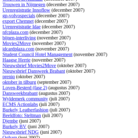
Trouwen in Nijmegen
(december 2007)
Urenregistratie Innoflow
(december 2007)
gp-volvospecials
(december 2007)
export Chemnet
(december 2007)
Urenregistratie Idae
(december 2007)
nfcplaza.com
(december 2007)
bijnen-interliving
(november 2007)
Movies2Move
(november 2007)
idcardplaza.com
(november 2007)
Student Council Hotel Management
(november 2007)
Haagse Herrie
(november 2007)
Nieuwsbrief Movies2Move
(oktober 2007)
Nieuwsbrief Dansweek Brabant
(oktober 2007)
preniq
(oktober 2007)
oktober in tilburg
(september 2007)
Loven-Besterd (fase 2)
(augustus 2007)
Dansweekbrabant
(augustus 2007)
Wyldemerk community
(juli 2007)
ECMS Actionlabs
(juli 2007)
Burkely Leatherfashion
(juli 2007)
Beeldfoto: Steltman
(juli 2007)
Djembe
(juni 2007)
Burkely BV
(juni 2007)
Nieuwsbrief NDG
(juni 2007)
Ogham
(juni 2007)