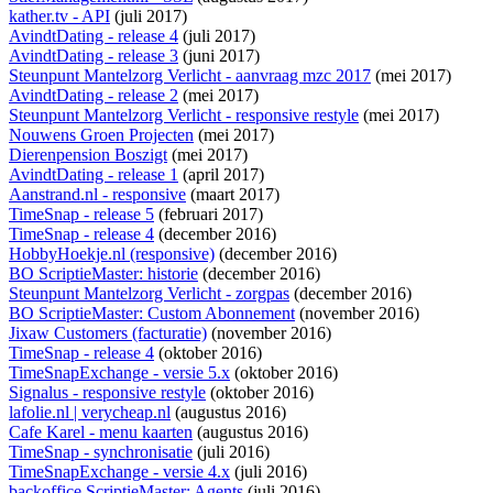
kather.tv - API
(juli 2017)
AvindtDating - release 4
(juli 2017)
AvindtDating - release 3
(juni 2017)
Steunpunt Mantelzorg Verlicht - aanvraag mzc 2017
(mei 2017)
AvindtDating - release 2
(mei 2017)
Steunpunt Mantelzorg Verlicht - responsive restyle
(mei 2017)
Nouwens Groen Projecten
(mei 2017)
Dierenpension Boszigt
(mei 2017)
AvindtDating - release 1
(april 2017)
Aanstrand.nl - responsive
(maart 2017)
TimeSnap - release 5
(februari 2017)
TimeSnap - release 4
(december 2016)
HobbyHoekje.nl (responsive)
(december 2016)
BO ScriptieMaster: historie
(december 2016)
Steunpunt Mantelzorg Verlicht - zorgpas
(december 2016)
BO ScriptieMaster: Custom Abonnement
(november 2016)
Jixaw Customers (facturatie)
(november 2016)
TimeSnap - release 4
(oktober 2016)
TimeSnapExchange - versie 5.x
(oktober 2016)
Signalus - responsive restyle
(oktober 2016)
lafolie.nl | verycheap.nl
(augustus 2016)
Cafe Karel - menu kaarten
(augustus 2016)
TimeSnap - synchronisatie
(juli 2016)
TimeSnapExchange - versie 4.x
(juli 2016)
backoffice ScriptieMaster: Agents
(juli 2016)