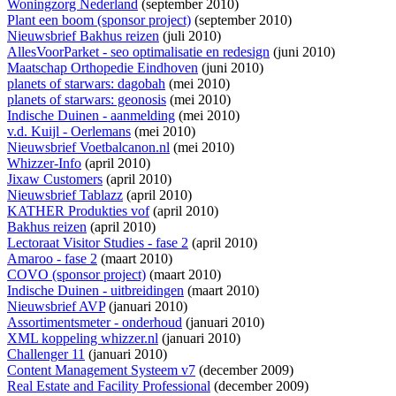
Woningzorg Nederland
(september 2010)
Plant een boom (sponsor project)
(september 2010)
Nieuwsbrief Bakhus reizen
(juli 2010)
AllesVoorParket - seo optimalisatie en redesign
(juni 2010)
Maatschap Orthopedie Eindhoven
(juni 2010)
planets of starwars: dagobah
(mei 2010)
planets of starwars: geonosis
(mei 2010)
Indische Duinen - aanmelding
(mei 2010)
v.d. Kuijl - Oerlemans
(mei 2010)
Nieuwsbrief Voetbalcanon.nl
(mei 2010)
Whizzer-Info
(april 2010)
Jixaw Customers
(april 2010)
Nieuwsbrief Tablazz
(april 2010)
KATHER Produkties vof
(april 2010)
Bakhus reizen
(april 2010)
Lectoraat Visitor Studies - fase 2
(april 2010)
Amaroo - fase 2
(maart 2010)
COVO (sponsor project)
(maart 2010)
Indische Duinen - uitbreidingen
(maart 2010)
Nieuwsbrief AVP
(januari 2010)
Assortimentsmeter - onderhoud
(januari 2010)
XML koppeling whizzer.nl
(januari 2010)
Challenger 11
(januari 2010)
Content Management Systeem v7
(december 2009)
Real Estate and Facility Professional
(december 2009)