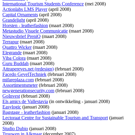
International Tourism Students Conference
(mei 2008)
Actionlabs LMS Player
(april 2008)
Capital Ornaments
(april 2008)
Grandelight
(april 2008)
Horsten - leatherfashion
(maart 2008)
Metastudio Visuele Communicatie
(maart 2008)
Nieuwsbrief PreniQ
(maart 2008)
Terrapur
(maart 2008)
Quattro Wicker
(maart 2008)
Elegrande
(maart 2008)
Viba Colora
(maart 2008)
Guru Buddah
(maart 2008)
Attrapereves.net (redesign)
(februari 2008)
Facedo GevelTechniek
(februari 2008)
mifareplaza.com
(februari 2008)
Assortimentsmeter
(februari 2008)
newgenerationsecurity.com
(februari 2008)
GoInvest
(februari 2008)
Els amics de Vallestavia
(
in ontwikkeling
- januari 2008)
Easylogic
(januari 2008)
Bagstage - leatherfashion
(januari 2008)
Lectoraat Centre for Sustainable Tourism and Transport
(januari
2008)
Studio Dubio
(januari 2008)
Trouwen in Alkmaar
(december 2007)