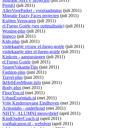
Migratie NHTV projecten
(juli 2011)
PreniQ
(juli 2011)
AllesVoorParket - voorraadstatus
(juli 2011)
Migratie Fuzzy Faces projecten
(juli 2011)
Kuijten Verswaren
(juli 2011)
el Fuego Goirle (seo optimalisatie)
(juli 2011)
Woning-plus
(juli 2011)
Impeco
(juli 2011)
Kids-plus
(juli 2011)
visitekaartje vrouw el-fuego-goirle
(juli 2011)
visitekaartje stier el-fuego-goirle
(juli 2011)
Kinkorn - aanpassingen
(juli 2011)
el Fuego Goirle
(juli 2011)
SpanjeVakantieTips
(juni 2011)
Fashion-plus
(juni 2011)
Travel-plus
(juni 2011)
IkHebEenMissie.info
(juni 2011)
Body-plus
(mei 2011)
FloorYou.nl
(mei 2011)
UrbanEssentials.nl
(mei 2011)
Vrije Kinderopvang Eindhoven
(mei 2011)
Actionlabs - onderhoud
(mei 2011)
NHTV- ALUMNI nieuwsbrief
(april 2011)
KindOuderCoach.nl
(april 2011)
voetbalcanon.nl - webshop
(april 2011)