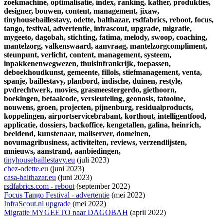
zoekmachine,
optimalisatie,
index,
ranking,
kather,
produkties,
designer,
bouwen,
content,
management,
jixaw,
tinyhousebaillestavy,
odette,
balthazar,
rsdfabrics,
reboot,
focus,
tango,
festival,
advertentie,
infrascout,
upgrade,
migratie,
mygeeto,
dagobah,
stichting,
fatima,
melody,
swoop,
coaching,
mantelzorg,
valkenswaard,
aanvraag,
mantelzorgcompliment,
steunpunt,
verlicht,
content,
management,
systeem,
inpakkenenwegwezen,
thuisinfrankrijk,
toepassen,
deboekhoudkunst,
gemeente,
fillols,
stiefmanagement,
venta,
spanje,
baillestavy,
planbord,
indische,
duinen,
restyle,
pvdrechtwerk,
movies,
grasmeestergerdo,
giethoorn,
boekingen,
betaalcode,
versleuteling,
geonosis,
tatooine,
nouwens,
groen,
projecten,
pijnenburg,
residualproducts,
koppelingen,
airportservicebrabant,
korthout,
intelligentfood,
applicatie,
dossiers,
backoffice,
kengetallen,
galina,
heinrich,
beeldend,
kunstenaar,
mailserver,
domeinen,
novumagribusiness,
activiteiten,
reviews,
verzendlijsten,
mnieuws,
aanstrand,
aanbiedingen,
tinyhousebaillestavy.eu
(juli 2023)
chez-odette.eu
(juni 2023)
casa-balthazar.eu
(juni 2023)
rsdfabrics.com - reboot
(september 2022)
Focus Tango Festival - advertentie
(mei 2022)
InfraScout.nl upgrade
(mei 2022)
Migratie MYGEETO naar DAGOBAH
(april 2022)