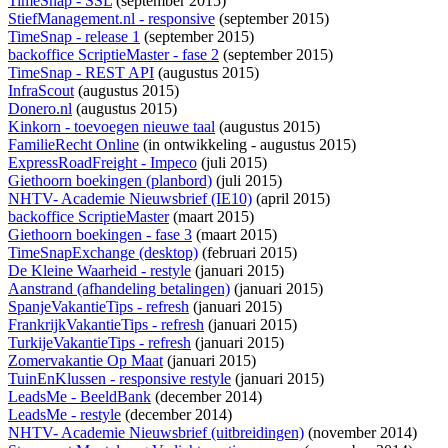
TimeSnap - SSL
(september 2015)
StiefManagement.nl - responsive
(september 2015)
TimeSnap - release 1
(september 2015)
backoffice ScriptieMaster - fase 2
(september 2015)
TimeSnap - REST API
(augustus 2015)
InfraScout
(augustus 2015)
Donero.nl
(augustus 2015)
Kinkorn - toevoegen nieuwe taal
(augustus 2015)
FamilieRecht Online
(
in ontwikkeling
- augustus 2015)
ExpressRoadFreight - Impeco
(juli 2015)
Giethoorn boekingen (planbord)
(juli 2015)
NHTV- Academie Nieuwsbrief (IE10)
(april 2015)
backoffice ScriptieMaster
(maart 2015)
Giethoorn boekingen - fase 3
(maart 2015)
TimeSnapExchange (desktop)
(februari 2015)
De Kleine Waarheid - restyle
(januari 2015)
Aanstrand (afhandeling betalingen)
(januari 2015)
SpanjeVakantieTips - refresh
(januari 2015)
FrankrijkVakantieTips - refresh
(januari 2015)
TurkijeVakantieTips - refresh
(januari 2015)
Zomervakantie Op Maat
(januari 2015)
TuinEnKlussen - responsive restyle
(januari 2015)
LeadsMe - BeeldBank
(december 2014)
LeadsMe - restyle
(december 2014)
NHTV- Academie Nieuwsbrief (uitbreidingen)
(november 2014)