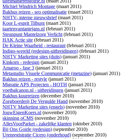
tafelmanierengoirle.nl
(maart 2011)
Michiel Windrich Montage
(maart 2011)
Bakhus reizen - seo optimalisatie
(maart 2011)
NHTV- interne nieuwsbrief
(maart 2011)
Koor L-esprit Tilburg
(maart 2011)
taartenvantantejans.nl
(februari 2011)
Steunpunt Mantelzorg Verlicht
(februari 2011)
HAK Actie site
(februari 2011)
De Kleine Waarheid - restaurant
(februari 2011)
Indigo-wereld (redesign-uitbreidingen)
(februari 2011)
NHTV Marketing sites (duits)
(januari 2011)
Kinkorn - redesign
(januari 2011)
Amaroo - fase 3
(januari 2011)
Metastudio Visuele Communicatie (metazine)
(januari 2011)
Bakhus reizen - restyle
(januari 2011)
Migratie APS Projecten - HOTH
(januari 2011)
voetbalcanon.nl - uitbreidingen
(januari 2011)
Bakhus kuurreizen
(december 2010)
Zorgboerderij De Vergulde Hand
(november 2010)
NHTV Marketing sites (engels)
(november 2010)
JouwEigenKoers.nl
(november 2010)
skinning oCMS
(november 2010)
AllesVoorParket - zakelijke klanten
(oktober 2010)
Bij Ons Goirle (redesign)
(september 2010)
Urenregistratie Cicero (onderhoud)
(september 2010)