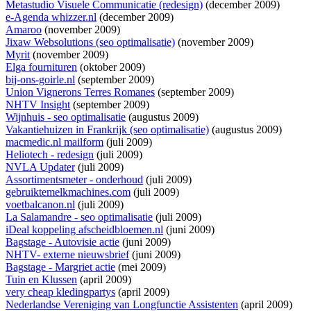
Metastudio Visuele Communicatie (redesign)
(december 2009)
e-Agenda whizzer.nl
(december 2009)
Amaroo
(november 2009)
Jixaw Websolutions (seo optimalisatie)
(november 2009)
Myrit
(november 2009)
Elga fournituren
(oktober 2009)
bij-ons-goirle.nl
(september 2009)
Union Vignerons Terres Romanes
(september 2009)
NHTV Insight
(september 2009)
Wijnhuis - seo optimalisatie
(augustus 2009)
Vakantiehuizen in Frankrijk (seo optimalisatie)
(augustus 2009)
macmedic.nl mailform
(juli 2009)
Heliotech - redesign
(juli 2009)
NVLA Updater
(juli 2009)
Assortimentsmeter - onderhoud
(juli 2009)
gebruiktemelkmachines.com
(juli 2009)
voetbalcanon.nl
(juli 2009)
La Salamandre - seo optimalisatie
(juli 2009)
iDeal koppeling afscheidbloemen.nl
(juni 2009)
Bagstage - Autovisie actie
(juni 2009)
NHTV- externe nieuwsbrief
(juni 2009)
Bagstage - Margriet actie
(mei 2009)
Tuin en Klussen
(april 2009)
very cheap kledingpartys
(april 2009)
Nederlandse Vereniging van Longfunctie Assistenten
(april 2009)