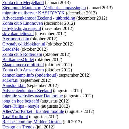
Zonta club Mergelland
(januari 2013)
Steunpunt Mantelzorg Verlicht - aanpassingen
(januari 2013)
migratie mailserver KASHYYYK
(december 2012)
Advocatenkantoor Zeeland - uitbreiding
(december 2012)
Zonta club Eindhoven
(december 2012)
babykledingmeisje.nl
(november 2012)
skivakantietips.nl
(november 2012)
Agripoort.com
(oktober 2012)
Crystalyx-likblokken.nl
(oktober 2012)
LeadsMe
(oktober 2012)
Zonta club Rotterdam
(oktober 2012)
BadkamersOutlet
(oktober 2012)
Slaapkamer-comfort.nl
(oktober 2012)
Zonta club Amsterdam
(oktober 2012)
dennenkamp.info (onderhoud)
(september 2012)
adGift.nl
(september 2012)
Aanstrand.nl
(september 2012)
Advocatenkantoor Zeeland
(augustus 2012)
migratie websites naar Dantooine
(augustus 2012)
jong en hoe begaafd
(augustus 2012)
Stars-Tulips - restyle
(augustus 2012)
AllesVoorParket - klanten module
(augustus 2012)
Taxi Korthout
(augustus 2012)
Reisbestemming Midden Oosten
(juli 2012)
Design en Trends
(juli 2012)