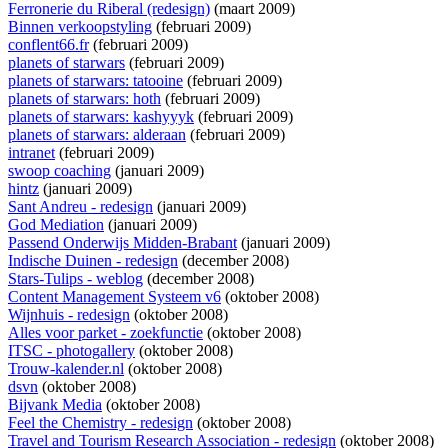
Ferronerie du Riberal (redesign)
(maart 2009)
Binnen verkoopstyling
(februari 2009)
conflent66.fr
(februari 2009)
planets of starwars
(februari 2009)
planets of starwars: tatooine
(februari 2009)
planets of starwars: hoth
(februari 2009)
planets of starwars: kashyyyk
(februari 2009)
planets of starwars: alderaan
(februari 2009)
intranet
(februari 2009)
swoop coaching
(januari 2009)
hintz
(januari 2009)
Sant Andreu - redesign
(januari 2009)
God Mediation
(januari 2009)
Passend Onderwijs Midden-Brabant
(januari 2009)
Indische Duinen - redesign
(december 2008)
Stars-Tulips - weblog
(december 2008)
Content Management Systeem v6
(oktober 2008)
Wijnhuis - redesign
(oktober 2008)
Alles voor parket - zoekfunctie
(oktober 2008)
ITSC - photogallery
(oktober 2008)
Trouw-kalender.nl
(oktober 2008)
dsvn
(oktober 2008)
Bijvank Media
(oktober 2008)
Feel the Chemistry - redesign
(oktober 2008)
Travel and Tourism Research Association - redesign
(oktober 2008)