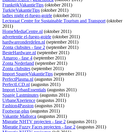
FrankrijkVakantieTips
(oktober 2011)
TurkijeVakantieTips
(oktober 2011)
ladies night el-fuego-goirle
(oktober 2011)
Lectoraat Centre for Sustainable Tourism and Transport
(oktober
2011)
HomeMediaCentre.nl
(oktober 2011)
advertentie el-fuego-goirle
(oktober 2011)
hardwareonderdelen.nl
(september 2011)
Zonta clubsites - fase 2
(september 2011)
BesteHardware.nl
(september 2011)
Amaroo - fase 4
(september 2011)
Zonta Nederland
(september 2011)
Zonta clubsites
(september 2011)
Import SpanjeVakantieTips
(september 2011)
PerfectPlasma.nl
(augustus 2011)
PerfectLCD.nl
(augustus 2011)
Import UrbanEssentials
(augustus 2011)
Spanje Lastminutes
(augustus 2011)
UrbaneXperience
(augustus 2011)
Fashion4Passion
(augustus 2011)
Footwear-plus
(augustus 2011)
Vakantie Mallorca
(augustus 2011)
Migratie NHTV projecten - fase 2
(augustus 2011)
Migratie Fuzzy Faces projecten - fase 2
(augustus 2011)