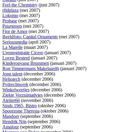
Feel the Chemistry
(juni 2007)
rfidplaza
(mei 2007)
Lokomo
(mei 2007)
Probase
(mei 2007)
Puurgroen
(mei 2007)
Flor de Amor
(mei 2007)
Beeldfoto: Capital Ornaments
(mei 2007)
Seriousmedia
(april 2007)
La Marelle
(maart 2007)
Urenregistratie Cicero
(januari 2007)
Loven Besterd
(januari 2007)
Kinderopvang Brummen
(januari 2007)
Ron Timmermans Makelaardij
(januari 2007)
Jong talent
(december 2006)
Heliotech
(december 2006)
Pvdrechtwerk
(december 2006)
Winkelweetjes
(december 2006)
Ziekte Verzuimadvies
(december 2006)
Atelier66
(november 2006)
Sinds 1965, Bistro
(oktober 2006)
Spoorzone Theresia
(oktober 2006)
Mandoer
(september 2006)
Hendrik Nijs
(september 2006)
Amalour
(september 2006)