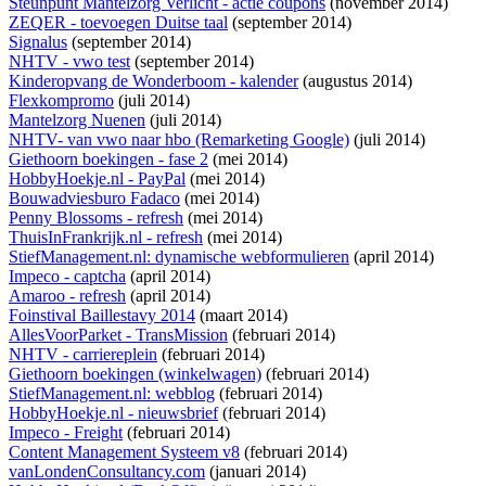
Steunpunt Mantelzorg Verlicht - actie coupons
(november 2014)
ZEQER - toevoegen Duitse taal
(september 2014)
Signalus
(september 2014)
NHTV - vwo test
(september 2014)
Kinderopvang de Wonderboom - kalender
(augustus 2014)
Flexkompromo
(juli 2014)
Mantelzorg Nuenen
(juli 2014)
NHTV- van vwo naar hbo (Remarketing Google)
(juli 2014)
Giethoorn boekingen - fase 2
(mei 2014)
HobbyHoekje.nl - PayPal
(mei 2014)
Bouwadviesburo Fadaco
(mei 2014)
Penny Blossoms - refresh
(mei 2014)
ThuisInFrankrijk.nl - refresh
(mei 2014)
StiefManagement.nl: dynamische webformulieren
(april 2014)
Impeco - captcha
(april 2014)
Amaroo - refresh
(april 2014)
Foinstival Baillestavy 2014
(maart 2014)
AllesVoorParket - TransMission
(februari 2014)
NHTV - carriereplein
(februari 2014)
Giethoorn boekingen (winkelwagen)
(februari 2014)
StiefManagement.nl: webblog
(februari 2014)
HobbyHoekje.nl - nieuwsbrief
(februari 2014)
Impeco - Freight
(februari 2014)
Content Management Systeem v8
(februari 2014)
vanLondenConsultancy.com
(januari 2014)