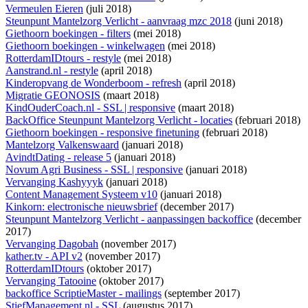
Vermeulen Eieren
(juli 2018)
Steunpunt Mantelzorg Verlicht - aanvraag mzc 2018
(juni 2018)
Giethoorn boekingen - filters
(mei 2018)
Giethoorn boekingen - winkelwagen
(mei 2018)
RotterdamIDtours - restyle
(mei 2018)
Aanstrand.nl - restyle
(april 2018)
Kinderopvang de Wonderboom - refresh
(april 2018)
Migratie GEONOSIS
(maart 2018)
KindOuderCoach.nl - SSL | responsive
(maart 2018)
BackOffice Steunpunt Mantelzorg Verlicht - locaties
(februari 2018)
Giethoorn boekingen - responsive finetuning
(februari 2018)
Mantelzorg Valkenswaard
(januari 2018)
AvindtDating - release 5
(januari 2018)
Novum Agri Business - SSL | responsive
(januari 2018)
Vervanging Kashyyyk
(januari 2018)
Content Management Systeem v10
(januari 2018)
Kinkorn: electronische nieuwsbrief
(december 2017)
Steunpunt Mantelzorg Verlicht - aanpassingen backoffice
(december
2017)
Vervanging Dagobah
(november 2017)
kather.tv - API v2
(november 2017)
RotterdamIDtours
(oktober 2017)
Vervanging Tatooine
(oktober 2017)
backoffice ScriptieMaster - mailings
(september 2017)
StiefManagement.nl - SSL
(augustus 2017)