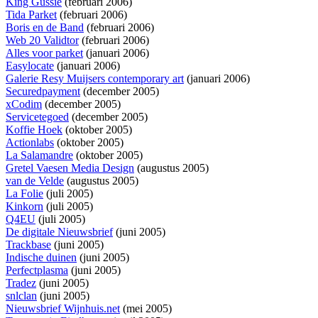
King Gussie
(februari 2006)
Tida Parket
(februari 2006)
Boris en de Band
(februari 2006)
Web 20 Validtor
(februari 2006)
Alles voor parket
(januari 2006)
Easylocate
(januari 2006)
Galerie Resy Muijsers contemporary art
(januari 2006)
Securedpayment
(december 2005)
xCodim
(december 2005)
Servicetegoed
(december 2005)
Koffie Hoek
(oktober 2005)
Actionlabs
(oktober 2005)
La Salamandre
(oktober 2005)
Gretel Vaesen Media Design
(augustus 2005)
van de Velde
(augustus 2005)
La Folie
(juli 2005)
Kinkorn
(juli 2005)
Q4EU
(juli 2005)
De digitale Nieuwsbrief
(juni 2005)
Trackbase
(juni 2005)
Indische duinen
(juni 2005)
Perfectplasma
(juni 2005)
Tradez
(juni 2005)
snlclan
(juni 2005)
Nieuwsbrief Wijnhuis.net
(mei 2005)