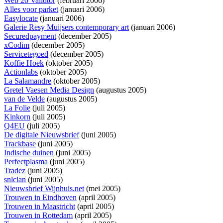
Web 20 Validtor
(februari 2006)
Alles voor parket
(januari 2006)
Easylocate
(januari 2006)
Galerie Resy Muijsers contemporary art
(januari 2006)
Securedpayment
(december 2005)
xCodim
(december 2005)
Servicetegoed
(december 2005)
Koffie Hoek
(oktober 2005)
Actionlabs
(oktober 2005)
La Salamandre
(oktober 2005)
Gretel Vaesen Media Design
(augustus 2005)
van de Velde
(augustus 2005)
La Folie
(juli 2005)
Kinkorn
(juli 2005)
Q4EU
(juli 2005)
De digitale Nieuwsbrief
(juni 2005)
Trackbase
(juni 2005)
Indische duinen
(juni 2005)
Perfectplasma
(juni 2005)
Tradez
(juni 2005)
snlclan
(juni 2005)
Nieuwsbrief Wijnhuis.net
(mei 2005)
Trouwen in Eindhoven
(april 2005)
Trouwen in Maastricht
(april 2005)
Trouwen in Rottedam
(april 2005)