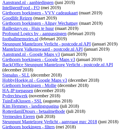
Aanstrand.nl - aanbiedingen
(juni 2019)
IntelligentFood - FO
(mei 2019)
Giethoorn boekingen - VVV cadeaukaart
(maart 2019)
Goodlife Reizen
(maart 2019)
Giethoorn boekingen - Alipay Wechatpay
(maart 2019)
Baillestavy.eu - Huis te huur
(maart 2019)
Profound Logics bv - aanpassingen
(februari 2019)
footballmemories.nl
(februari 2019)
Steunpunt Mantelzorg Verlicht - postcode.nl API
(januari 2019)
Mantelzorg Valkenswaard - postcode.nl API
(januari 2019)
Aanstrand.nl - Google Maps v3
(januari 2019)
Giethoorn boekingen - Google Maps v3
(januari 2019)
BackOffice Steunpunt Mantelzorg Verlicht - postcode.nl API
(december 2018)
Signalus - SLL
(december 2018)
HobbyHoekje.nl - Google Maps v3
(december 2018)
Giethoorn boekingen - Mollie
(december 2018)
HA-IP toepassen
(december 2018)
Pvdrechtwerk
(november 2018)
TuinEnKlussen - SSL
(augustus 2018)
Kim Hemmes - landingspagina
(juli 2018)
RotterdamIDtours - betaalmethode
(juli 2018)
Vermeulen Eieren
(juli 2018)
Steunpunt Mantelzorg Verlicht - aanvraag mzc 2018
(juni 2018)
Giethoorn boekingen - filters
(mei 2018)