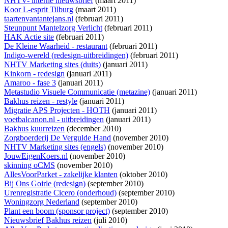
NHTV- interne nieuwsbrief
(maart 2011)
Koor L-esprit Tilburg
(maart 2011)
taartenvantantejans.nl
(februari 2011)
Steunpunt Mantelzorg Verlicht
(februari 2011)
HAK Actie site
(februari 2011)
De Kleine Waarheid - restaurant
(februari 2011)
Indigo-wereld (redesign-uitbreidingen)
(februari 2011)
NHTV Marketing sites (duits)
(januari 2011)
Kinkorn - redesign
(januari 2011)
Amaroo - fase 3
(januari 2011)
Metastudio Visuele Communicatie (metazine)
(januari 2011)
Bakhus reizen - restyle
(januari 2011)
Migratie APS Projecten - HOTH
(januari 2011)
voetbalcanon.nl - uitbreidingen
(januari 2011)
Bakhus kuurreizen
(december 2010)
Zorgboerderij De Vergulde Hand
(november 2010)
NHTV Marketing sites (engels)
(november 2010)
JouwEigenKoers.nl
(november 2010)
skinning oCMS
(november 2010)
AllesVoorParket - zakelijke klanten
(oktober 2010)
Bij Ons Goirle (redesign)
(september 2010)
Urenregistratie Cicero (onderhoud)
(september 2010)
Woningzorg Nederland
(september 2010)
Plant een boom (sponsor project)
(september 2010)
Nieuwsbrief Bakhus reizen
(juli 2010)