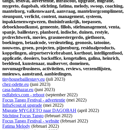
tango,
festival,
advertentie,
infrascout,
upgrade,
migratie,
mygeeto,
dagobah,
stichting,
fatima,
melody,
swoop,
coaching,
mantelzorg,
valkenswaard,
aanvraag,
mantelzorgcompliment,
steunpunt,
verlicht,
content,
management,
systeem,
inpakkenenwegwezen,
thuisinfrankrijk,
toepassen,
deboekhoudkunst,
gemeente,
fillols,
stiefmanagement,
venta,
spanje,
baillestavy,
planbord,
indische,
duinen,
restyle,
pvdrechtwerk,
movies,
grasmeestergerdo,
giethoorn,
boekingen,
betaalcode,
versleuteling,
geonosis,
tatooine,
nouwens,
groen,
projecten,
pijnenburg,
residualproducts,
koppelingen,
airportservicebrabant,
korthout,
intelligentfood,
applicatie,
dossiers,
backoffice,
kengetallen,
galina,
heinrich,
beeldend,
kunstenaar,
mailserver,
domeinen,
novumagribusiness,
activiteiten,
reviews,
verzendlijsten,
mnieuws,
aanstrand,
aanbiedingen,
tinyhousebaillestavy.eu
(juli 2023)
chez-odette.eu
(juni 2023)
casa-balthazar.eu
(juni 2023)
rsdfabrics.com - reboot
(september 2022)
Focus Tango Festival - advertentie
(mei 2022)
InfraScout.nl upgrade
(mei 2022)
Migratie MYGEETO naar DAGOBAH
(april 2022)
Stichting Focus Tango
(februari 2022)
Focus Tango Festival - website
(februari 2022)
Fatima Melody
(februari 2022)