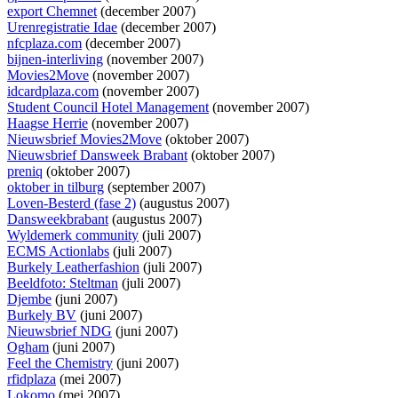
export Chemnet
(december 2007)
Urenregistratie Idae
(december 2007)
nfcplaza.com
(december 2007)
bijnen-interliving
(november 2007)
Movies2Move
(november 2007)
idcardplaza.com
(november 2007)
Student Council Hotel Management
(november 2007)
Haagse Herrie
(november 2007)
Nieuwsbrief Movies2Move
(oktober 2007)
Nieuwsbrief Dansweek Brabant
(oktober 2007)
preniq
(oktober 2007)
oktober in tilburg
(september 2007)
Loven-Besterd (fase 2)
(augustus 2007)
Dansweekbrabant
(augustus 2007)
Wyldemerk community
(juli 2007)
ECMS Actionlabs
(juli 2007)
Burkely Leatherfashion
(juli 2007)
Beeldfoto: Steltman
(juli 2007)
Djembe
(juni 2007)
Burkely BV
(juni 2007)
Nieuwsbrief NDG
(juni 2007)
Ogham
(juni 2007)
Feel the Chemistry
(juni 2007)
rfidplaza
(mei 2007)
Lokomo
(mei 2007)