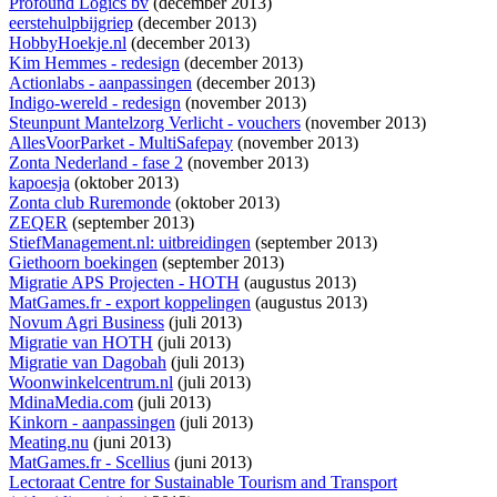
Profound Logics bv
(december 2013)
eerstehulpbijgriep
(december 2013)
HobbyHoekje.nl
(december 2013)
Kim Hemmes - redesign
(december 2013)
Actionlabs - aanpassingen
(december 2013)
Indigo-wereld - redesign
(november 2013)
Steunpunt Mantelzorg Verlicht - vouchers
(november 2013)
AllesVoorParket - MultiSafepay
(november 2013)
Zonta Nederland - fase 2
(november 2013)
kapoesja
(oktober 2013)
Zonta club Ruremonde
(oktober 2013)
ZEQER
(september 2013)
StiefManagement.nl: uitbreidingen
(september 2013)
Giethoorn boekingen
(september 2013)
Migratie APS Projecten - HOTH
(augustus 2013)
MatGames.fr - export koppelingen
(augustus 2013)
Novum Agri Business
(juli 2013)
Migratie van HOTH
(juli 2013)
Migratie van Dagobah
(juli 2013)
Woonwinkelcentrum.nl
(juli 2013)
MdinaMedia.com
(juli 2013)
Kinkorn - aanpassingen
(juli 2013)
Meating.nu
(juni 2013)
MatGames.fr - Scellius
(juni 2013)
Lectoraat Centre for Sustainable Tourism and Transport