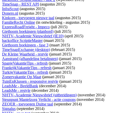
TimeSnap - REST API
(augustus 2015)
InfraScout
(augustus 2015)
Donero.nl
(augustus 2015)
Kinkorn - toevoegen nieuwe taal
(augustus 2015)
FamilieRecht Online
(
in ontwikkeling
- augustus 2015)
ExpressRoadFreight - Impeco
(juli 2015)
Giethoorn boekingen (planbord)
(juli 2015)
NHTV- Academie Nieuwsbrief (IE10)
(april 2015)
backoffice ScriptieMaster
(maart 2015)
Giethoorn boekingen - fase 3
(maart 2015)
TimeSnapExchange (desktop)
(februari 2015)
De Kleine Waarheid - restyle
(januari 2015)
Aanstrand (afhandeling betalingen)
(januari 2015)
SpanjeVakantieTips - refresh
(januari 2015)
FrankrijkVakantieTips - refresh
(januari 2015)
TurkijeVakantieTips - refresh
(januari 2015)
Zomervakantie Op Maat
(januari 2015)
TuinEnKlussen - responsive restyle
(januari 2015)
LeadsMe - BeeldBank
(december 2014)
LeadsMe - restyle
(december 2014)
NHTV- Academie Nieuwsbrief (uitbreidingen)
(november 2014)
Steunpunt Mantelzorg Verlicht - actie coupons
(november 2014)
ZEQER - toevoegen Duitse taal
(september 2014)
Signalus
(september 2014)