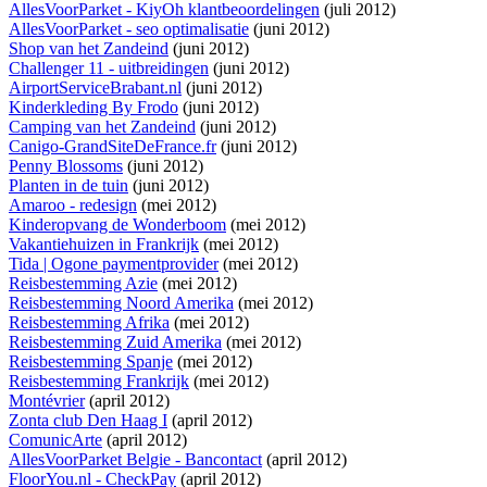
AllesVoorParket - KiyOh klantbeoordelingen
(juli 2012)
AllesVoorParket - seo optimalisatie
(juni 2012)
Shop van het Zandeind
(juni 2012)
Challenger 11 - uitbreidingen
(juni 2012)
AirportServiceBrabant.nl
(juni 2012)
Kinderkleding By Frodo
(juni 2012)
Camping van het Zandeind
(juni 2012)
Canigo-GrandSiteDeFrance.fr
(juni 2012)
Penny Blossoms
(juni 2012)
Planten in de tuin
(juni 2012)
Amaroo - redesign
(mei 2012)
Kinderopvang de Wonderboom
(mei 2012)
Vakantiehuizen in Frankrijk
(mei 2012)
Tida | Ogone paymentprovider
(mei 2012)
Reisbestemming Azie
(mei 2012)
Reisbestemming Noord Amerika
(mei 2012)
Reisbestemming Afrika
(mei 2012)
Reisbestemming Zuid Amerika
(mei 2012)
Reisbestemming Spanje
(mei 2012)
Reisbestemming Frankrijk
(mei 2012)
Montévrier
(april 2012)
Zonta club Den Haag I
(april 2012)
ComunicArte
(april 2012)
AllesVoorParket Belgie - Bancontact
(april 2012)
FloorYou.nl - CheckPay
(april 2012)