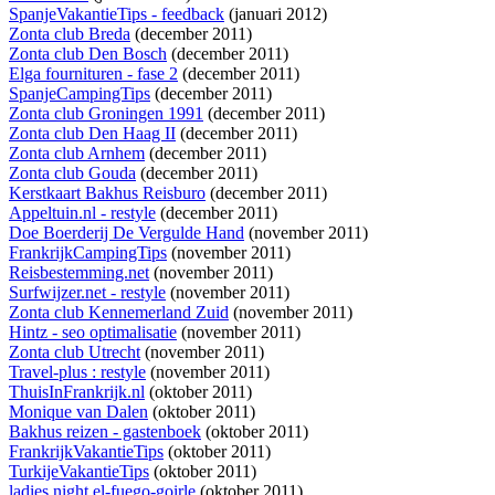
SpanjeVakantieTips - feedback
(januari 2012)
Zonta club Breda
(december 2011)
Zonta club Den Bosch
(december 2011)
Elga fournituren - fase 2
(december 2011)
SpanjeCampingTips
(december 2011)
Zonta club Groningen 1991
(december 2011)
Zonta club Den Haag II
(december 2011)
Zonta club Arnhem
(december 2011)
Zonta club Gouda
(december 2011)
Kerstkaart Bakhus Reisburo
(december 2011)
Appeltuin.nl - restyle
(december 2011)
Doe Boerderij De Vergulde Hand
(november 2011)
FrankrijkCampingTips
(november 2011)
Reisbestemming.net
(november 2011)
Surfwijzer.net - restyle
(november 2011)
Zonta club Kennemerland Zuid
(november 2011)
Hintz - seo optimalisatie
(november 2011)
Zonta club Utrecht
(november 2011)
Travel-plus : restyle
(november 2011)
ThuisInFrankrijk.nl
(oktober 2011)
Monique van Dalen
(oktober 2011)
Bakhus reizen - gastenboek
(oktober 2011)
FrankrijkVakantieTips
(oktober 2011)
TurkijeVakantieTips
(oktober 2011)
ladies night el-fuego-goirle
(oktober 2011)