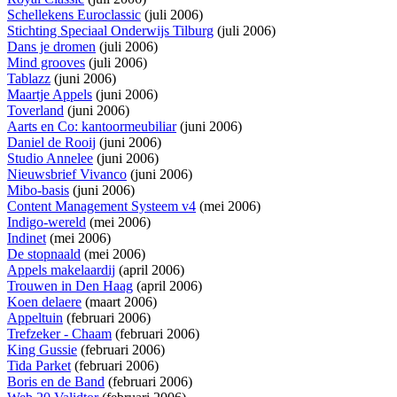
Schellekens Euroclassic
(juli 2006)
Stichting Speciaal Onderwijs Tilburg
(juli 2006)
Dans je dromen
(juli 2006)
Mind grooves
(juli 2006)
Tablazz
(juni 2006)
Maartje Appels
(juni 2006)
Toverland
(juni 2006)
Aarts en Co: kantoormeubiliar
(juni 2006)
Daniel de Rooij
(juni 2006)
Studio Annelee
(juni 2006)
Nieuwsbrief Vivanco
(juni 2006)
Mibo-basis
(juni 2006)
Content Management Systeem v4
(mei 2006)
Indigo-wereld
(mei 2006)
Indinet
(mei 2006)
De stopnaald
(mei 2006)
Appels makelaardij
(april 2006)
Trouwen in Den Haag
(april 2006)
Koen delaere
(maart 2006)
Appeltuin
(februari 2006)
Trefzeker - Chaam
(februari 2006)
King Gussie
(februari 2006)
Tida Parket
(februari 2006)
Boris en de Band
(februari 2006)