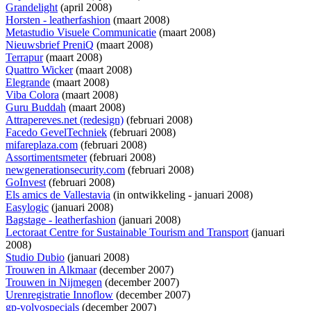
Grandelight
(april 2008)
Horsten - leatherfashion
(maart 2008)
Metastudio Visuele Communicatie
(maart 2008)
Nieuwsbrief PreniQ
(maart 2008)
Terrapur
(maart 2008)
Quattro Wicker
(maart 2008)
Elegrande
(maart 2008)
Viba Colora
(maart 2008)
Guru Buddah
(maart 2008)
Attrapereves.net (redesign)
(februari 2008)
Facedo GevelTechniek
(februari 2008)
mifareplaza.com
(februari 2008)
Assortimentsmeter
(februari 2008)
newgenerationsecurity.com
(februari 2008)
GoInvest
(februari 2008)
Els amics de Vallestavia
(
in ontwikkeling
- januari 2008)
Easylogic
(januari 2008)
Bagstage - leatherfashion
(januari 2008)
Lectoraat Centre for Sustainable Tourism and Transport
(januari
2008)
Studio Dubio
(januari 2008)
Trouwen in Alkmaar
(december 2007)
Trouwen in Nijmegen
(december 2007)
Urenregistratie Innoflow
(december 2007)
gp-volvospecials
(december 2007)