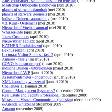
AllesVoorParket - seo optimalisatie en redesign
(juni 2010)
Maatschap Orthopedie Eindhoven
(juni 2010)
planets of starwars: dagobah
(mei 2010)
planets of starwars: geonosis
(mei 2010)
Indische Duinen - aanmelding
(mei 2010)
v.d. Kuijl - Oerlemans
(mei 2010)
Nieuwsbrief Voetbalcanon.nl
(mei 2010)
Whizzer-Info
(april 2010)
Jixaw Customers
(april 2010)
Nieuwsbrief Tablazz
(april 2010)
KATHER Produkties vof
(april 2010)
Bakhus reizen
(april 2010)
Lectoraat Visitor Studies - fase 2
(april 2010)
Amaroo - fase 2
(maart 2010)
COVO (sponsor project)
(maart 2010)
Indische Duinen - uitbreidingen
(maart 2010)
Nieuwsbrief AVP
(januari 2010)
Assortimentsmeter - onderhoud
(januari 2010)
XML koppeling whizzer.nl
(januari 2010)
Challenger 11
(januari 2010)
Content Management Systeem v7
(december 2009)
Real Estate and Facility Professional
(december 2009)
Metastudio Visuele Communicatie (redesign)
(december 2009)
e-Agenda whizzer.nl
(december 2009)
Amaroo
(november 2009)