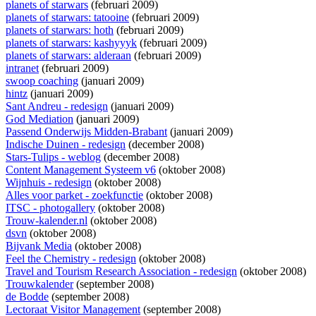
planets of starwars
(februari 2009)
planets of starwars: tatooine
(februari 2009)
planets of starwars: hoth
(februari 2009)
planets of starwars: kashyyyk
(februari 2009)
planets of starwars: alderaan
(februari 2009)
intranet
(februari 2009)
swoop coaching
(januari 2009)
hintz
(januari 2009)
Sant Andreu - redesign
(januari 2009)
God Mediation
(januari 2009)
Passend Onderwijs Midden-Brabant
(januari 2009)
Indische Duinen - redesign
(december 2008)
Stars-Tulips - weblog
(december 2008)
Content Management Systeem v6
(oktober 2008)
Wijnhuis - redesign
(oktober 2008)
Alles voor parket - zoekfunctie
(oktober 2008)
ITSC - photogallery
(oktober 2008)
Trouw-kalender.nl
(oktober 2008)
dsvn
(oktober 2008)
Bijvank Media
(oktober 2008)
Feel the Chemistry - redesign
(oktober 2008)
Travel and Tourism Research Association - redesign
(oktober 2008)
Trouwkalender
(september 2008)
de Bodde
(september 2008)
Lectoraat Visitor Management
(september 2008)