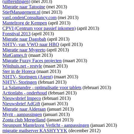
(uitbreidingen)
(mei 2013)
Migratie naar Tatooine
(mei 2013)
StiefManagement.nl
(mei 2013)
vanLondenConsultancy.com
(mei 2013)
Mantelzorg de Kempen
(april 2013)
CPVI (Centrum voor passief inkomen)
(april 2013)
Fonstival 2013
(april 2013)
Migratie naar Dagobah
(april 2013)
NHTV- van VWO naar HBO
(april 2013)
Migratie naar Mygeeto
(april 2013)
MatGames.fr
(maart 2013)
Migratie Fuzzy Faces projecten
(maart 2013)
Wijnhuis.net - restyle
(maart 2013)
Ster in de Horeca
(maart 2013)
NHTV- Storingen (Agent)
(maart 2013)
NHTV- Storingen
(februari 2013)
La Salamandre - optimalisatie voor tablets
(februari 2013)
Actionlabs - onderhoud
(februari 2013)
Nieuwsbrief Impeco
(februari 2013)
Nieuwsbrief AdGift
(januari 2013)
Migratie naar Alderaan
(januari 2013)
Myrit - aanpassingen
(januari 2013)
Zonta club Mergelland
(januari 2013)
Steunpunt Mantelzorg Verlicht - aanpassingen
(januari 2013)
migratie mailserver KASHYYYK
(december 2012)