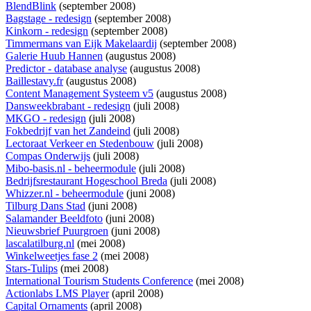
BlendBlink
(september 2008)
Bagstage - redesign
(september 2008)
Kinkorn - redesign
(september 2008)
Timmermans van Eijk Makelaardij
(september 2008)
Galerie Huub Hannen
(augustus 2008)
Predictor - database analyse
(augustus 2008)
Baillestavy.fr
(augustus 2008)
Content Management Systeem v5
(augustus 2008)
Dansweekbrabant - redesign
(juli 2008)
MKGO - redesign
(juli 2008)
Fokbedrijf van het Zandeind
(juli 2008)
Lectoraat Verkeer en Stedenbouw
(juli 2008)
Compas Onderwijs
(juli 2008)
Mibo-basis.nl - beheermodule
(juli 2008)
Bedrijfsrestaurant Hogeschool Breda
(juli 2008)
Whizzer.nl - beheermodule
(juni 2008)
Tilburg Dans Stad
(juni 2008)
Salamander Beeldfoto
(juni 2008)
Nieuwsbrief Puurgroen
(juni 2008)
lascalatilburg.nl
(mei 2008)
Winkelweetjes fase 2
(mei 2008)
Stars-Tulips
(mei 2008)
International Tourism Students Conference
(mei 2008)
Actionlabs LMS Player
(april 2008)
Capital Ornaments
(april 2008)