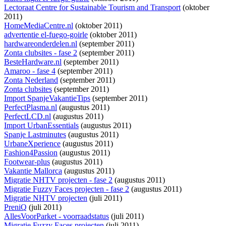
Lectoraat Centre for Sustainable Tourism and Transport
(oktober
2011)
HomeMediaCentre.nl
(oktober 2011)
advertentie el-fuego-goirle
(oktober 2011)
hardwareonderdelen.nl
(september 2011)
Zonta clubsites - fase 2
(september 2011)
BesteHardware.nl
(september 2011)
Amaroo - fase 4
(september 2011)
Zonta Nederland
(september 2011)
Zonta clubsites
(september 2011)
Import SpanjeVakantieTips
(september 2011)
PerfectPlasma.nl
(augustus 2011)
PerfectLCD.nl
(augustus 2011)
Import UrbanEssentials
(augustus 2011)
Spanje Lastminutes
(augustus 2011)
UrbaneXperience
(augustus 2011)
Fashion4Passion
(augustus 2011)
Footwear-plus
(augustus 2011)
Vakantie Mallorca
(augustus 2011)
Migratie NHTV projecten - fase 2
(augustus 2011)
Migratie Fuzzy Faces projecten - fase 2
(augustus 2011)
Migratie NHTV projecten
(juli 2011)
PreniQ
(juli 2011)
AllesVoorParket - voorraadstatus
(juli 2011)
Migratie Fuzzy Faces projecten
(juli 2011)