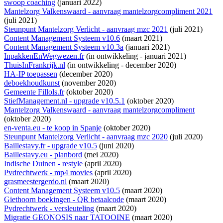
swoop coaching
(januari 2022)
Mantelzorg Valkenswaard - aanvraag mantelzorgcompliment 2021
(juli 2021)
Steunpunt Mantelzorg Verlicht - aanvraag mzc 2021
(juli 2021)
Content Management Systeem v10.6
(maart 2021)
Content Management Systeem v10.3a
(januari 2021)
InpakkenEnWegwezen.fr
(
in ontwikkeling
- januari 2021)
ThuisInFrankrijk.nl
(
in ontwikkeling
- december 2020)
HA-IP toepassen
(december 2020)
deboekhoudkunst
(november 2020)
Gemeente Fillols.fr
(oktober 2020)
StiefManagement.nl - upgrade v10.5.1
(oktober 2020)
Mantelzorg Valkenswaard - aanvraag mantelzorgcompliment
(oktober 2020)
en-venta.eu - te koop in Spanje
(oktober 2020)
Steunpunt Mantelzorg Verlicht - aanvraag mzc 2020
(juli 2020)
Baillestavy.fr - upgrade v10.5
(juni 2020)
Baillestavy.eu - planbord
(mei 2020)
Indische Duinen - restyle
(april 2020)
Pvdrechtwerk - mp4 movies
(april 2020)
grasmeestergerdo.nl
(maart 2020)
Content Management Systeem v10.5
(maart 2020)
Giethoorn boekingen - QR betaalcode
(maart 2020)
Pvdrechtwerk - versleuteling
(maart 2020)
Migratie GEONOSIS naar TATOOINE
(maart 2020)