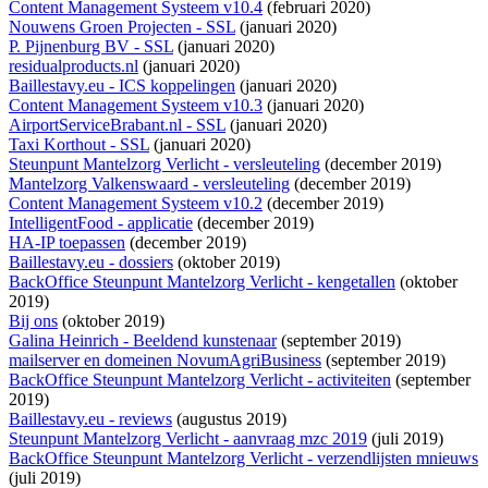
Content Management Systeem v10.4
(februari 2020)
Nouwens Groen Projecten - SSL
(januari 2020)
P. Pijnenburg BV - SSL
(januari 2020)
residualproducts.nl
(januari 2020)
Baillestavy.eu - ICS koppelingen
(januari 2020)
Content Management Systeem v10.3
(januari 2020)
AirportServiceBrabant.nl - SSL
(januari 2020)
Taxi Korthout - SSL
(januari 2020)
Steunpunt Mantelzorg Verlicht - versleuteling
(december 2019)
Mantelzorg Valkenswaard - versleuteling
(december 2019)
Content Management Systeem v10.2
(december 2019)
IntelligentFood - applicatie
(december 2019)
HA-IP toepassen
(december 2019)
Baillestavy.eu - dossiers
(oktober 2019)
BackOffice Steunpunt Mantelzorg Verlicht - kengetallen
(oktober
2019)
Bij ons
(oktober 2019)
Galina Heinrich - Beeldend kunstenaar
(september 2019)
mailserver en domeinen NovumAgriBusiness
(september 2019)
BackOffice Steunpunt Mantelzorg Verlicht - activiteiten
(september
2019)
Baillestavy.eu - reviews
(augustus 2019)
Steunpunt Mantelzorg Verlicht - aanvraag mzc 2019
(juli 2019)
BackOffice Steunpunt Mantelzorg Verlicht - verzendlijsten mnieuws
(juli 2019)