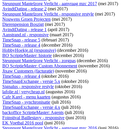
Steunpunt Mantelzorg Verlicht - aanvraag mzc 2017
(mei 2017)
AvindtDating - release 2
(mei 2017)
Steunpunt Mantelzorg Verlicht - responsive restyle
(mei 2017)
Nouwens Groen Projecten
(mei 2017)
Dierenpension Boszigt
(mei 2017)
AvindtDating - release 1
(april 2017)
Aanstrand.nl - responsive
(maart 2017)
TimeSnap - release 5
(februari 2017)
TimeSnap - release 4
(december 2016)
HobbyHoekje.nl (responsive)
(december 2016)
BO ScriptieMaster: historie
(december 2016)
Steunpunt Mantelzorg Verlicht - zorgpas
(december 2016)
BO ScriptieMaster: Custom Abonnement
(november 2016)
Jixaw Customers (facturatie)
(november 2016)
TimeSnap - release 4
(oktober 2016)
TimeSnapExchange - versie 5.x
(oktober 2016)
Signalus - responsive restyle
(oktober 2016)
lafolie.nl | verycheap.nl
(augustus 2016)
Cafe Karel - menu kaarten
(augustus 2016)
TimeSnap - synchronisatie
(juli 2016)
TimeSnapExchange - versie 4.x
(juli 2016)
backoffice ScriptieMaster: Agents
(juli 2016)
Foinstival Baillestavy - responsive
(juni 2016)
EK Voetbal 2016 pool
(juni 2016)
Steunpunt Mantelzorg Verlicht - aanvraag mzc 2016
(juni 2016)