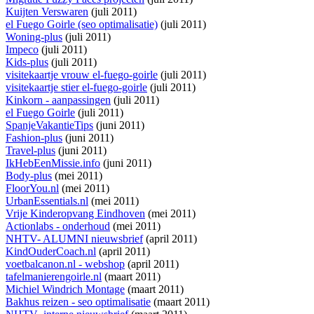
Kuijten Verswaren
(juli 2011)
el Fuego Goirle (seo optimalisatie)
(juli 2011)
Woning-plus
(juli 2011)
Impeco
(juli 2011)
Kids-plus
(juli 2011)
visitekaartje vrouw el-fuego-goirle
(juli 2011)
visitekaartje stier el-fuego-goirle
(juli 2011)
Kinkorn - aanpassingen
(juli 2011)
el Fuego Goirle
(juli 2011)
SpanjeVakantieTips
(juni 2011)
Fashion-plus
(juni 2011)
Travel-plus
(juni 2011)
IkHebEenMissie.info
(juni 2011)
Body-plus
(mei 2011)
FloorYou.nl
(mei 2011)
UrbanEssentials.nl
(mei 2011)
Vrije Kinderopvang Eindhoven
(mei 2011)
Actionlabs - onderhoud
(mei 2011)
NHTV- ALUMNI nieuwsbrief
(april 2011)
KindOuderCoach.nl
(april 2011)
voetbalcanon.nl - webshop
(april 2011)
tafelmanierengoirle.nl
(maart 2011)
Michiel Windrich Montage
(maart 2011)
Bakhus reizen - seo optimalisatie
(maart 2011)