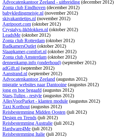
Advocatenkantoor Zeeland - uitbreiding
(december 2012)
Zonta club Eindhoven
(december 2012)
babykledingmeisje.nl
(november 2012)
skivakantietips.nl
(november 2012)
Agripoort.com
(oktober 2012)
Crystalyx-likblokken.nl
(oktober 2012)
LeadsMe
(oktober 2012)
Zonta club Rotterdam
(oktober 2012)
BadkamersOutlet
(oktober 2012)
Slaapkamer-comfort.nl
(oktober 2012)
Zonta club Amsterdam
(oktober 2012)
dennenkamp.info (onderhoud)
(september 2012)
adGift.nl
(september 2012)
Aanstrand.nl
(september 2012)
Advocatenkantoor Zeeland
(augustus 2012)
migratie websites naar Dantooine
(augustus 2012)
jong en hoe begaafd
(augustus 2012)
Stars-Tulips - restyle
(augustus 2012)
AllesVoorParket - klanten module
(augustus 2012)
Taxi Korthout
(augustus 2012)
Reisbestemming Midden Oosten
(juli 2012)
Design en Trends
(juli 2012)
Reisbestemming Australie
(juli 2012)
Hardware4Me
(juli 2012)
Reisbestemming Italie
(juli 2012)