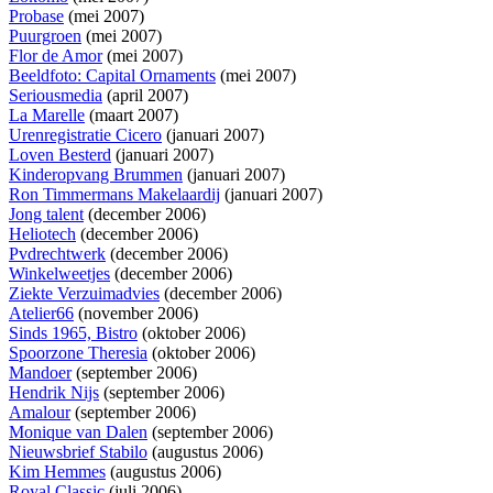
Probase
(mei 2007)
Puurgroen
(mei 2007)
Flor de Amor
(mei 2007)
Beeldfoto: Capital Ornaments
(mei 2007)
Seriousmedia
(april 2007)
La Marelle
(maart 2007)
Urenregistratie Cicero
(januari 2007)
Loven Besterd
(januari 2007)
Kinderopvang Brummen
(januari 2007)
Ron Timmermans Makelaardij
(januari 2007)
Jong talent
(december 2006)
Heliotech
(december 2006)
Pvdrechtwerk
(december 2006)
Winkelweetjes
(december 2006)
Ziekte Verzuimadvies
(december 2006)
Atelier66
(november 2006)
Sinds 1965, Bistro
(oktober 2006)
Spoorzone Theresia
(oktober 2006)
Mandoer
(september 2006)
Hendrik Nijs
(september 2006)
Amalour
(september 2006)
Monique van Dalen
(september 2006)
Nieuwsbrief Stabilo
(augustus 2006)
Kim Hemmes
(augustus 2006)
Royal Classic
(juli 2006)