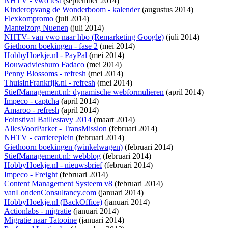
NHTV - vwo test
(september 2014)
Kinderopvang de Wonderboom - kalender
(augustus 2014)
Flexkompromo
(juli 2014)
Mantelzorg Nuenen
(juli 2014)
NHTV- van vwo naar hbo (Remarketing Google)
(juli 2014)
Giethoorn boekingen - fase 2
(mei 2014)
HobbyHoekje.nl - PayPal
(mei 2014)
Bouwadviesburo Fadaco
(mei 2014)
Penny Blossoms - refresh
(mei 2014)
ThuisInFrankrijk.nl - refresh
(mei 2014)
StiefManagement.nl: dynamische webformulieren
(april 2014)
Impeco - captcha
(april 2014)
Amaroo - refresh
(april 2014)
Foinstival Baillestavy 2014
(maart 2014)
AllesVoorParket - TransMission
(februari 2014)
NHTV - carriereplein
(februari 2014)
Giethoorn boekingen (winkelwagen)
(februari 2014)
StiefManagement.nl: webblog
(februari 2014)
HobbyHoekje.nl - nieuwsbrief
(februari 2014)
Impeco - Freight
(februari 2014)
Content Management Systeem v8
(februari 2014)
vanLondenConsultancy.com
(januari 2014)
HobbyHoekje.nl (BackOffice)
(januari 2014)
Actionlabs - migratie
(januari 2014)
Migratie naar Tatooine
(januari 2014)