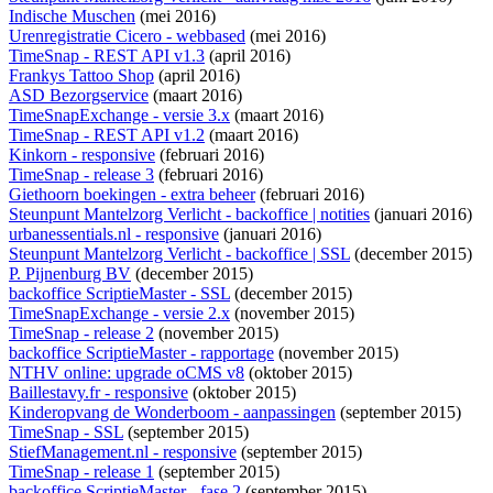
Indische Muschen
(mei 2016)
Urenregistratie Cicero - webbased
(mei 2016)
TimeSnap - REST API v1.3
(april 2016)
Frankys Tattoo Shop
(april 2016)
ASD Bezorgservice
(maart 2016)
TimeSnapExchange - versie 3.x
(maart 2016)
TimeSnap - REST API v1.2
(maart 2016)
Kinkorn - responsive
(februari 2016)
TimeSnap - release 3
(februari 2016)
Giethoorn boekingen - extra beheer
(februari 2016)
Steunpunt Mantelzorg Verlicht - backoffice | notities
(januari 2016)
urbanessentials.nl - responsive
(januari 2016)
Steunpunt Mantelzorg Verlicht - backoffice | SSL
(december 2015)
P. Pijnenburg BV
(december 2015)
backoffice ScriptieMaster - SSL
(december 2015)
TimeSnapExchange - versie 2.x
(november 2015)
TimeSnap - release 2
(november 2015)
backoffice ScriptieMaster - rapportage
(november 2015)
NTHV online: upgrade oCMS v8
(oktober 2015)
Baillestavy.fr - responsive
(oktober 2015)
Kinderopvang de Wonderboom - aanpassingen
(september 2015)
TimeSnap - SSL
(september 2015)
StiefManagement.nl - responsive
(september 2015)
TimeSnap - release 1
(september 2015)
backoffice ScriptieMaster - fase 2
(september 2015)