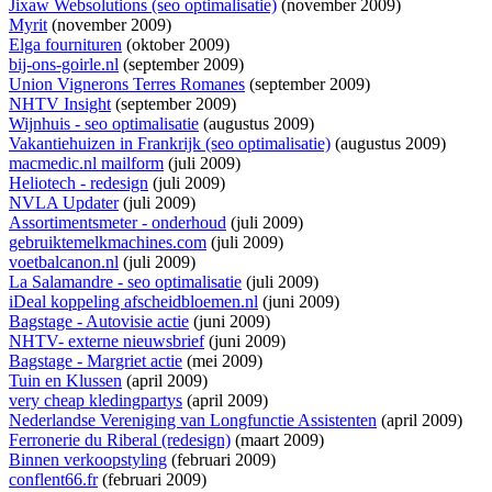
Jixaw Websolutions (seo optimalisatie)
(november 2009)
Myrit
(november 2009)
Elga fournituren
(oktober 2009)
bij-ons-goirle.nl
(september 2009)
Union Vignerons Terres Romanes
(september 2009)
NHTV Insight
(september 2009)
Wijnhuis - seo optimalisatie
(augustus 2009)
Vakantiehuizen in Frankrijk (seo optimalisatie)
(augustus 2009)
macmedic.nl mailform
(juli 2009)
Heliotech - redesign
(juli 2009)
NVLA Updater
(juli 2009)
Assortimentsmeter - onderhoud
(juli 2009)
gebruiktemelkmachines.com
(juli 2009)
voetbalcanon.nl
(juli 2009)
La Salamandre - seo optimalisatie
(juli 2009)
iDeal koppeling afscheidbloemen.nl
(juni 2009)
Bagstage - Autovisie actie
(juni 2009)
NHTV- externe nieuwsbrief
(juni 2009)
Bagstage - Margriet actie
(mei 2009)
Tuin en Klussen
(april 2009)
very cheap kledingpartys
(april 2009)
Nederlandse Vereniging van Longfunctie Assistenten
(april 2009)
Ferronerie du Riberal (redesign)
(maart 2009)
Binnen verkoopstyling
(februari 2009)
conflent66.fr
(februari 2009)