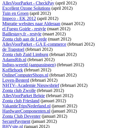
AllesVoorParket - CheckPay
(april 2012)
Excellent Ozone Solutions
(april 2012)
Tuin en Groen
(april 2012)
Impeco - EK 2012
(april 2012)
Migratie websites naar Alderaan
(maart 2012)
el Fuego Goirle - restyle
(maart 2012)
Baillestavy.fr - restyle
(maart 2012)
Zonta club aan de Leede
(maart 2012)
AllesVoorParket - GA E-commerce
(februari 2012)
de Trapstoel
(februari 2012)
Zonta club Zuid Limburg
(februari 2012)
AdamsRib.nl
(februari 2012)
Indigo-wereld (aanpassingen)
(februari 2012)
Koffiehoek
(februari 2012)
OnlineComputerShops.nl
(februari 2012)
Loven-Besterd
(februari 2012)
NHTV- Academie Nieuwsbrief
(februari 2012)
Zonta club Zwolle
(februari 2012)
AllesVoorParket Belgie
(februari 2012)
Zonta club Friesland
(januari 2012)
VakantieTripsNederland.nl
(januari 2012)
HardwareComponenten.nl
(januari 2012)
Zonta Club Deventer
(januari 2012)
SecurePayment
(januari 2012)
BHVsite.nl
(januari 2012)