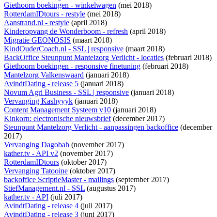
Giethoorn boekingen - winkelwagen
(mei 2018)
RotterdamIDtours - restyle
(mei 2018)
Aanstrand.nl - restyle
(april 2018)
Kinderopvang de Wonderboom - refresh
(april 2018)
Migratie GEONOSIS
(maart 2018)
KindOuderCoach.nl - SSL | responsive
(maart 2018)
BackOffice Steunpunt Mantelzorg Verlicht - locaties
(februari 2018)
Giethoorn boekingen - responsive finetuning
(februari 2018)
Mantelzorg Valkenswaard
(januari 2018)
AvindtDating - release 5
(januari 2018)
Novum Agri Business - SSL | responsive
(januari 2018)
Vervanging Kashyyyk
(januari 2018)
Content Management Systeem v10
(januari 2018)
Kinkorn: electronische nieuwsbrief
(december 2017)
Steunpunt Mantelzorg Verlicht - aanpassingen backoffice
(december
2017)
Vervanging Dagobah
(november 2017)
kather.tv - API v2
(november 2017)
RotterdamIDtours
(oktober 2017)
Vervanging Tatooine
(oktober 2017)
backoffice ScriptieMaster - mailings
(september 2017)
StiefManagement.nl - SSL
(augustus 2017)
kather.tv - API
(juli 2017)
AvindtDating - release 4
(juli 2017)
AvindtDating - release 3
(juni 2017)