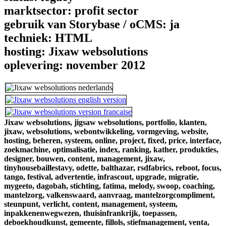
marktsector:
profit sector
gebruik van Storybase / oCMS:
ja
techniek:
HTML
hosting:
Jixaw websolutions
oplevering:
november 2012
Jixaw websolutions,
jigsaw websolutions,
portfolio,
klanten,
jixaw,
websolutions,
webontwikkeling,
vormgeving,
website,
hosting,
beheren,
systeem,
online,
project,
fixed,
price,
interface,
zoekmachine,
optimalisatie,
index,
ranking,
kather,
produkties,
designer,
bouwen,
content,
management,
jixaw,
tinyhousebaillestavy,
odette,
balthazar,
rsdfabrics,
reboot,
focus,
tango,
festival,
advertentie,
infrascout,
upgrade,
migratie,
mygeeto,
dagobah,
stichting,
fatima,
melody,
swoop,
coaching,
mantelzorg,
valkenswaard,
aanvraag,
mantelzorgcompliment,
steunpunt,
verlicht,
content,
management,
systeem,
inpakkenenwegwezen,
thuisinfrankrijk,
toepassen,
deboekhoudkunst,
gemeente,
fillols,
stiefmanagement,
venta,