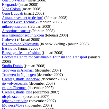
Quattro Wicker
(maart 2008)
Elegrande
(maart 2008)
Viba Colora
(maart 2008)
Guru Buddah
(maart 2008)
Attrapereves.net (redesign)
(februari 2008)
Facedo GevelTechniek
(februari 2008)
mifareplaza.com
(februari 2008)
Assortimentsmeter
(februari 2008)
newgenerationsecurity.com
(februari 2008)
GoInvest
(februari 2008)
Els amics de Vallestavia
(
in ontwikkeling
- januari 2008)
Easylogic
(januari 2008)
Bagstage - leatherfashion
(januari 2008)
Lectoraat Centre for Sustainable Tourism and Transport
(januari
2008)
Studio Dubio
(januari 2008)
Trouwen in Alkmaar
(december 2007)
Trouwen in Nijmegen
(december 2007)
Urenregistratie Innoflow
(december 2007)
gp-volvospecials
(december 2007)
export Chemnet
(december 2007)
Urenregistratie Idae
(december 2007)
nfcplaza.com
(december 2007)
bijnen-interliving
(november 2007)
Movies2Move
(november 2007)