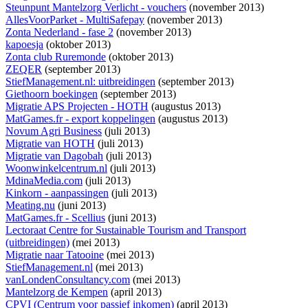
Steunpunt Mantelzorg Verlicht - vouchers
(november 2013)
AllesVoorParket - MultiSafepay
(november 2013)
Zonta Nederland - fase 2
(november 2013)
kapoesja
(oktober 2013)
Zonta club Ruremonde
(oktober 2013)
ZEQER
(september 2013)
StiefManagement.nl: uitbreidingen
(september 2013)
Giethoorn boekingen
(september 2013)
Migratie APS Projecten - HOTH
(augustus 2013)
MatGames.fr - export koppelingen
(augustus 2013)
Novum Agri Business
(juli 2013)
Migratie van HOTH
(juli 2013)
Migratie van Dagobah
(juli 2013)
Woonwinkelcentrum.nl
(juli 2013)
MdinaMedia.com
(juli 2013)
Kinkorn - aanpassingen
(juli 2013)
Meating.nu
(juni 2013)
MatGames.fr - Scellius
(juni 2013)
Lectoraat Centre for Sustainable Tourism and Transport
(uitbreidingen)
(mei 2013)
Migratie naar Tatooine
(mei 2013)
StiefManagement.nl
(mei 2013)
vanLondenConsultancy.com
(mei 2013)
Mantelzorg de Kempen
(april 2013)
CPVI (Centrum voor passief inkomen)
(april 2013)