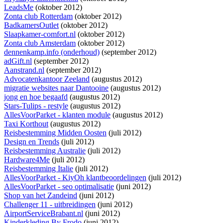
LeadsMe
(oktober 2012)
Zonta club Rotterdam
(oktober 2012)
BadkamersOutlet
(oktober 2012)
Slaapkamer-comfort.nl
(oktober 2012)
Zonta club Amsterdam
(oktober 2012)
dennenkamp.info (onderhoud)
(september 2012)
adGift.nl
(september 2012)
Aanstrand.nl
(september 2012)
Advocatenkantoor Zeeland
(augustus 2012)
migratie websites naar Dantooine
(augustus 2012)
jong en hoe begaafd
(augustus 2012)
Stars-Tulips - restyle
(augustus 2012)
AllesVoorParket - klanten module
(augustus 2012)
Taxi Korthout
(augustus 2012)
Reisbestemming Midden Oosten
(juli 2012)
Design en Trends
(juli 2012)
Reisbestemming Australie
(juli 2012)
Hardware4Me
(juli 2012)
Reisbestemming Italie
(juli 2012)
AllesVoorParket - KiyOh klantbeoordelingen
(juli 2012)
AllesVoorParket - seo optimalisatie
(juni 2012)
Shop van het Zandeind
(juni 2012)
Challenger 11 - uitbreidingen
(juni 2012)
AirportServiceBrabant.nl
(juni 2012)
Kinderkleding By Frodo
(juni 2012)