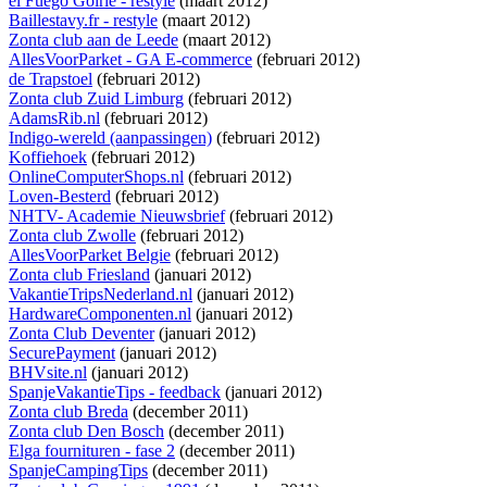
el Fuego Goirle - restyle
(maart 2012)
Baillestavy.fr - restyle
(maart 2012)
Zonta club aan de Leede
(maart 2012)
AllesVoorParket - GA E-commerce
(februari 2012)
de Trapstoel
(februari 2012)
Zonta club Zuid Limburg
(februari 2012)
AdamsRib.nl
(februari 2012)
Indigo-wereld (aanpassingen)
(februari 2012)
Koffiehoek
(februari 2012)
OnlineComputerShops.nl
(februari 2012)
Loven-Besterd
(februari 2012)
NHTV- Academie Nieuwsbrief
(februari 2012)
Zonta club Zwolle
(februari 2012)
AllesVoorParket Belgie
(februari 2012)
Zonta club Friesland
(januari 2012)
VakantieTripsNederland.nl
(januari 2012)
HardwareComponenten.nl
(januari 2012)
Zonta Club Deventer
(januari 2012)
SecurePayment
(januari 2012)
BHVsite.nl
(januari 2012)
SpanjeVakantieTips - feedback
(januari 2012)
Zonta club Breda
(december 2011)
Zonta club Den Bosch
(december 2011)
Elga fournituren - fase 2
(december 2011)
SpanjeCampingTips
(december 2011)