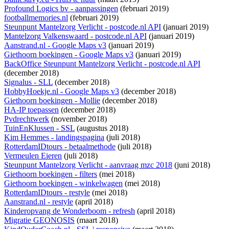
Profound Logics bv - aanpassingen
(februari 2019)
footballmemories.nl
(februari 2019)
Steunpunt Mantelzorg Verlicht - postcode.nl API
(januari 2019)
Mantelzorg Valkenswaard - postcode.nl API
(januari 2019)
Aanstrand.nl - Google Maps v3
(januari 2019)
Giethoorn boekingen - Google Maps v3
(januari 2019)
BackOffice Steunpunt Mantelzorg Verlicht - postcode.nl API
(december 2018)
Signalus - SLL
(december 2018)
HobbyHoekje.nl - Google Maps v3
(december 2018)
Giethoorn boekingen - Mollie
(december 2018)
HA-IP toepassen
(december 2018)
Pvdrechtwerk
(november 2018)
TuinEnKlussen - SSL
(augustus 2018)
Kim Hemmes - landingspagina
(juli 2018)
RotterdamIDtours - betaalmethode
(juli 2018)
Vermeulen Eieren
(juli 2018)
Steunpunt Mantelzorg Verlicht - aanvraag mzc 2018
(juni 2018)
Giethoorn boekingen - filters
(mei 2018)
Giethoorn boekingen - winkelwagen
(mei 2018)
RotterdamIDtours - restyle
(mei 2018)
Aanstrand.nl - restyle
(april 2018)
Kinderopvang de Wonderboom - refresh
(april 2018)
Migratie GEONOSIS
(maart 2018)