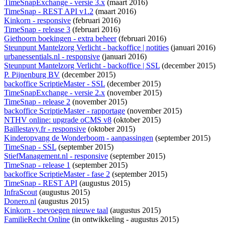
TimeSnapExchange - versie 3.x
(maart 2016)
TimeSnap - REST API v1.2
(maart 2016)
Kinkorn - responsive
(februari 2016)
TimeSnap - release 3
(februari 2016)
Giethoorn boekingen - extra beheer
(februari 2016)
Steunpunt Mantelzorg Verlicht - backoffice | notities
(januari 2016)
urbanessentials.nl - responsive
(januari 2016)
Steunpunt Mantelzorg Verlicht - backoffice | SSL
(december 2015)
P. Pijnenburg BV
(december 2015)
backoffice ScriptieMaster - SSL
(december 2015)
TimeSnapExchange - versie 2.x
(november 2015)
TimeSnap - release 2
(november 2015)
backoffice ScriptieMaster - rapportage
(november 2015)
NTHV online: upgrade oCMS v8
(oktober 2015)
Baillestavy.fr - responsive
(oktober 2015)
Kinderopvang de Wonderboom - aanpassingen
(september 2015)
TimeSnap - SSL
(september 2015)
StiefManagement.nl - responsive
(september 2015)
TimeSnap - release 1
(september 2015)
backoffice ScriptieMaster - fase 2
(september 2015)
TimeSnap - REST API
(augustus 2015)
InfraScout
(augustus 2015)
Donero.nl
(augustus 2015)
Kinkorn - toevoegen nieuwe taal
(augustus 2015)
FamilieRecht Online
(
in ontwikkeling
- augustus 2015)