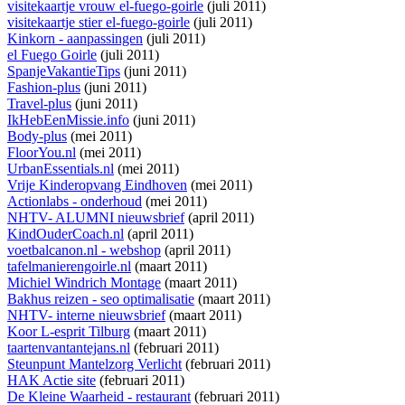
visitekaartje vrouw el-fuego-goirle
(juli 2011)
visitekaartje stier el-fuego-goirle
(juli 2011)
Kinkorn - aanpassingen
(juli 2011)
el Fuego Goirle
(juli 2011)
SpanjeVakantieTips
(juni 2011)
Fashion-plus
(juni 2011)
Travel-plus
(juni 2011)
IkHebEenMissie.info
(juni 2011)
Body-plus
(mei 2011)
FloorYou.nl
(mei 2011)
UrbanEssentials.nl
(mei 2011)
Vrije Kinderopvang Eindhoven
(mei 2011)
Actionlabs - onderhoud
(mei 2011)
NHTV- ALUMNI nieuwsbrief
(april 2011)
KindOuderCoach.nl
(april 2011)
voetbalcanon.nl - webshop
(april 2011)
tafelmanierengoirle.nl
(maart 2011)
Michiel Windrich Montage
(maart 2011)
Bakhus reizen - seo optimalisatie
(maart 2011)
NHTV- interne nieuwsbrief
(maart 2011)
Koor L-esprit Tilburg
(maart 2011)
taartenvantantejans.nl
(februari 2011)
Steunpunt Mantelzorg Verlicht
(februari 2011)
HAK Actie site
(februari 2011)
De Kleine Waarheid - restaurant
(februari 2011)