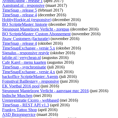
AvindtDating - release 1
(april 2017)
Aanstrand.nl - responsive
(maart 2017)
TimeSnap - release 5
(februari 2017)
TimeSnap - release 4
(december 2016)
HobbyHoekje.nl (responsive)
(december 2016)
BO ScriptieMaster: historie
(december 2016)
Steunpunt Mantelzorg Verlicht - zorgpas
(december 2016)
BO ScriptieMaster: Custom Abonnement
(november 2016)
Jixaw Customers (facturatie)
(november 2016)
TimeSnap - release 4
(oktober 2016)
TimeSnapExchange - versie 5.x
(oktober 2016)
Signalus - responsive restyle
(oktober 2016)
lafolie.nl | verycheap.nl
(augustus 2016)
Cafe Karel - menu kaarten
(augustus 2016)
TimeSnap - synchronisatie
(juli 2016)
TimeSnapExchange - versie 4.x
(juli 2016)
backoffice ScriptieMaster: Agents
(juli 2016)
Foinstival Baillestavy - responsive
(juni 2016)
EK Voetbal 2016 pool
(juni 2016)
Steunpunt Mantelzorg Verlicht - aanvraag mzc 2016
(juni 2016)
Indische Muschen
(mei 2016)
Urenregistratie Cicero - webbased
(mei 2016)
TimeSnap - REST API v1.3
(april 2016)
Frankys Tattoo Shop
(april 2016)
ASD Bezorgservice
(maart 2016)