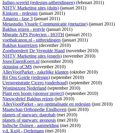
Indigo-wereld (redesign-uitbreidingen)
(februari 2011)
NHTV Marketing sites (duits)
(januari 2011)
Kinkorn - redesign
(januari 2011)
Amaroo - fase 3
(januari 2011)
Metastudio Visuele Communicatie (metazine)
(januari 2011)
Bakhus reizen - restyle
(januari 2011)
Migratie APS Projecten - HOTH
(januari 2011)
voetbalcanon.nl - uitbreidingen
(januari 2011)
Bakhus kuurreizen
(december 2010)
Zorgboerderij De Vergulde Hand
(november 2010)
NHTV Marketing sites (engels)
(november 2010)
JouwEigenKoers.nl
(november 2010)
skinning oCMS
(november 2010)
AllesVoorParket - zakelijke klanten
(oktober 2010)
Bij Ons Goirle (redesign)
(september 2010)
Urenregistratie Cicero (onderhoud)
(september 2010)
Woningzorg Nederland
(september 2010)
Plant een boom (sponsor project)
(september 2010)
Nieuwsbrief Bakhus reizen
(juli 2010)
AllesVoorParket - seo optimalisatie en redesign
(juni 2010)
Maatschap Orthopedie Eindhoven
(juni 2010)
planets of starwars: dagobah
(mei 2010)
planets of starwars: geonosis
(mei 2010)
Indische Duinen - aanmelding
(mei 2010)
v.d. Kuijl - Oerlemans
(mei 2010)