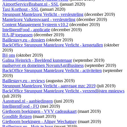
AirportServiceBrabant.nl - SSL
(januari 2020)
Taxi Korthout - SSL
(januari 2020)
Steunpunt Mantelzorg Verlicht - versleuteling
(december 2019)
Mantelzorg Valkenswaard - versleuteling
(december 2019)
Content Management Systeem v10.2
(december 2019)
IntelligentFood - applicatie
(december 2019)
HA-IP toepassen
(december 2019)
Baillestavy.eu - dossiers
(oktober 2019)
BackOffice Steunpunt Mantelzorg Verlicht - kengetallen
(oktober
2019)
Bij ons
(oktober 2019)
Galina Heinrich - Beeldend kunstenaar
(september 2019)
mailserver en domeinen NovumAgriBusiness
(september 2019)
BackOffice Steunpunt Mantelzorg Verlicht - activiteiten
(september
2019)
Baillestavy.eu - reviews
(augustus 2019)
Steunpunt Mantelzorg Verlicht - aanvraag mzc 2019
(juli 2019)
BackOffice Steunpunt Mantelzorg Verlicht - verzendlijsten mnieuws
(juli 2019)
Aanstrand.nl - aanbiedingen
(juni 2019)
IntelligentFood - FO
(mei 2019)
Giethoorn boekingen - VVV cadeaukaart
(maart 2019)
Goodlife Reizen
(maart 2019)
Giethoorn boekingen - Alipay Wechatpay
(maart 2019)
Baillestavy.eu - Huis te huur
(maart 2019)