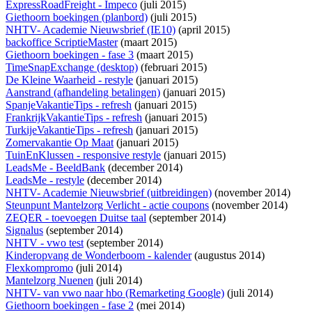
ExpressRoadFreight - Impeco
(juli 2015)
Giethoorn boekingen (planbord)
(juli 2015)
NHTV- Academie Nieuwsbrief (IE10)
(april 2015)
backoffice ScriptieMaster
(maart 2015)
Giethoorn boekingen - fase 3
(maart 2015)
TimeSnapExchange (desktop)
(februari 2015)
De Kleine Waarheid - restyle
(januari 2015)
Aanstrand (afhandeling betalingen)
(januari 2015)
SpanjeVakantieTips - refresh
(januari 2015)
FrankrijkVakantieTips - refresh
(januari 2015)
TurkijeVakantieTips - refresh
(januari 2015)
Zomervakantie Op Maat
(januari 2015)
TuinEnKlussen - responsive restyle
(januari 2015)
LeadsMe - BeeldBank
(december 2014)
LeadsMe - restyle
(december 2014)
NHTV- Academie Nieuwsbrief (uitbreidingen)
(november 2014)
Steunpunt Mantelzorg Verlicht - actie coupons
(november 2014)
ZEQER - toevoegen Duitse taal
(september 2014)
Signalus
(september 2014)
NHTV - vwo test
(september 2014)
Kinderopvang de Wonderboom - kalender
(augustus 2014)
Flexkompromo
(juli 2014)
Mantelzorg Nuenen
(juli 2014)
NHTV- van vwo naar hbo (Remarketing Google)
(juli 2014)
Giethoorn boekingen - fase 2
(mei 2014)