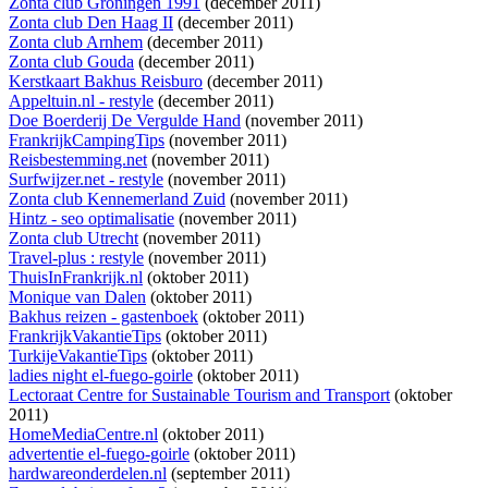
Zonta club Groningen 1991
(december 2011)
Zonta club Den Haag II
(december 2011)
Zonta club Arnhem
(december 2011)
Zonta club Gouda
(december 2011)
Kerstkaart Bakhus Reisburo
(december 2011)
Appeltuin.nl - restyle
(december 2011)
Doe Boerderij De Vergulde Hand
(november 2011)
FrankrijkCampingTips
(november 2011)
Reisbestemming.net
(november 2011)
Surfwijzer.net - restyle
(november 2011)
Zonta club Kennemerland Zuid
(november 2011)
Hintz - seo optimalisatie
(november 2011)
Zonta club Utrecht
(november 2011)
Travel-plus : restyle
(november 2011)
ThuisInFrankrijk.nl
(oktober 2011)
Monique van Dalen
(oktober 2011)
Bakhus reizen - gastenboek
(oktober 2011)
FrankrijkVakantieTips
(oktober 2011)
TurkijeVakantieTips
(oktober 2011)
ladies night el-fuego-goirle
(oktober 2011)
Lectoraat Centre for Sustainable Tourism and Transport
(oktober
2011)
HomeMediaCentre.nl
(oktober 2011)
advertentie el-fuego-goirle
(oktober 2011)
hardwareonderdelen.nl
(september 2011)