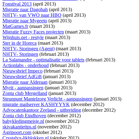
Fonstival 2013
(april 2013)
Migratie naar Dagobah
(april 2013)
NHTV- van VWO naar HBO
(april 2013)
Migratie naar Mygeeto
(april 2013)
MatGames.fr
(maart 2013)
Migratie Fuzzy Faces projecten
(maart 2013)
Wijnhuis.net - restyle
(maart 2013)
Ster in de Horeca
(maart 2013)
NHTV- Storingen (Agent)
(maart 2013)
NHTV- Storingen
(februari 2013)
La Salamandre - optimalisatie voor tablets
(februari 2013)
Actionlabs - onderhoud
(februari 2013)
Nieuwsbrief Impeco
(februari 2013)
Nieuwsbrief AdGift
(januari 2013)
Migratie naar Alderaan
(januari 2013)
Myrit - aanpassingen
(januari 2013)
Zonta club Mergelland
(januari 2013)
Steunpunt Mantelzorg Verlicht - aanpassingen
(januari 2013)
migratie mailserver KASHYYYK
(december 2012)
Advocatenkantoor Zeeland - uitbreiding
(december 2012)
Zonta club Eindhoven
(december 2012)
babykledingmeisje.nl
(november 2012)
skivakantietips.nl
(november 2012)
Agripoort.com
(oktober 2012)
Crystalyx-likblokken.nl
(oktober 2012)