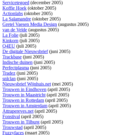
Servicetegoed
(december 2005)
Koffie Hoek
(oktober 2005)
Actionlabs
(oktober 2005)
La Salamandre
(oktober 2005)
Gretel Vaesen Media Design
(augustus 2005)
van de Velde
(augustus 2005)
La Folie
(juli 2005)
Kinkorn
(juli 2005)
Q4EU
(juli 2005)
De digitale Nieuwsbrief
(juni 2005)
Trackbase
(juni 2005)
Indische duinen
(juni 2005)
Perfectplasma
(juni 2005)
Tradez
(juni 2005)
snlclan
(juni 2005)
Nieuwsbrief Wijnhuis.net
(mei 2005)
Trouwen in Eindhoven
(april 2005)
Trouwen in Maastricht
(april 2005)
Trouwen in Rottedam
(april 2005)
Trouwen in Amsterdam
(april 2005)
Attrapereves.net
(april 2005)
Fonstival
(april 2005)
Trouwen in Tilburg
(april 2005)
Trouwstad
(april 2005)
Fuzzyfaces
(maart 2005)