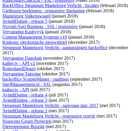
KindOuderCoach.nl - SSL | responsive
(maart 2018)
BackOffice Steunpunt Mantelzorg Verlicht - locaties
(februari 2018)
Giethoorn boekingen - responsive finetuning
(februari 2018)
Mantelzorg Valkenswaard
(januari 2018)
AvindtDating - release 5
(januari 2018)
Novum Agri Business - SSL | responsive
(januari 2018)
Vervanging Kashyyyk
(januari 2018)
Content Management Systeem v10
(januari 2018)
Kinkorn: electronische nieuwsbrief
(december 2017)
Steunpunt Mantelzorg Verlicht - aanpassingen backoffice
(december
2017)
Vervanging Dagobah
(november 2017)
kather.tv - API v2
(november 2017)
RotterdamIDtours
(oktober 2017)
Vervanging Tatooine
(oktober 2017)
backoffice ScriptieMaster - mailings
(september 2017)
StiefManagement.nl - SSL
(augustus 2017)
kather.tv - API
(juli 2017)
AvindtDating - release 4
(juli 2017)
AvindtDating - release 3
(juni 2017)
Steunpunt Mantelzorg Verlicht - aanvraag mzc 2017
(mei 2017)
AvindtDating - release 2
(mei 2017)
Steunpunt Mantelzorg Verlicht - responsive restyle
(mei 2017)
Nouwens Groen Projecten
(mei 2017)
Dierenpension Boszigt
(mei 2017)