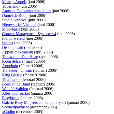
Maartje Appels
(juni 2006)
Toverland
(juni 2006)
Aarts en Co: kantoormeubiliar
(juni 2006)
Daniel de Rooij
(juni 2006)
Studio Annelee
(juni 2006)
Nieuwsbrief Vivanco
(juni 2006)
Mibo-basis
(juni 2006)
Content Management Systeem v4
(mei 2006)
Indigo-wereld
(mei 2006)
Indinet
(mei 2006)
De stopnaald
(mei 2006)
Appels makelaardij
(april 2006)
Trouwen in Den Haag
(april 2006)
Koen delaere
(maart 2006)
Appeltuin
(februari 2006)
Trefzeker - Chaam
(februari 2006)
King Gussie
(februari 2006)
Tida Parket
(februari 2006)
Boris en de Band
(februari 2006)
Web 20 Validtor
(februari 2006)
Alles voor parket
(januari 2006)
Easylocate
(januari 2006)
Galerie Resy Muijsers contemporary art
(januari 2006)
Securedpayment
(december 2005)
xCodim
(december 2005)