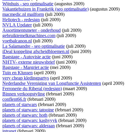
Wijnhuis - seo optimalisatie
(augustus 2009)
Vakantiehuizen in Frankrijk (seo optimalisatie)
(augustus 2009)
macmedic.nl mailform
(juli 2009)
Heliotech - redesign
(juli 2009)
NVLA Updater
(juli 2009)
Assortimentsmeter - onderhoud
(juli 2009)
gebruiktemelkmachines.com
(juli 2009)
voetbalcanon.nl
(juli 2009)
La Salamandre - seo optimalisatie
(juli 2009)
iDeal koppeling afscheidbloemen.nl
(juni 2009)
Bagstage - Autovisie actie
(juni 2009)
NHTV- externe nieuwsbrief
(juni 2009)
Bagstage - Margriet actie
(mei 2009)
Tuin en Klussen
(april 2009)
very cheap kledingpartys
(april 2009)
Nederlandse Vereniging van Longfunctie Assistenten
(april 2009)
Ferronerie du Riberal (redesign)
(maart 2009)
Binnen verkoopstyling
(februari 2009)
conflent66.fr
(februari 2009)
planets of starwars
(februari 2009)
planets of starwars: tatooine
(februari 2009)
planets of starwars: hoth
(februari 2009)
planets of starwars: kashyyyk
(februari 2009)
planets of starwars: alderaan
(februari 2009)
intranet
(februari 2009)