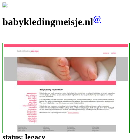
@
babykledingmeisje.nl
status:
legacy