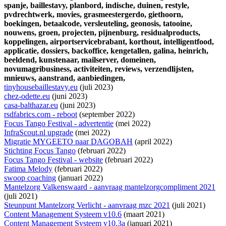
spanje,
baillestavy,
planbord,
indische,
duinen,
restyle,
pvdrechtwerk,
movies,
grasmeestergerdo,
giethoorn,
boekingen,
betaalcode,
versleuteling,
geonosis,
tatooine,
nouwens,
groen,
projecten,
pijnenburg,
residualproducts,
koppelingen,
airportservicebrabant,
korthout,
intelligentfood,
applicatie,
dossiers,
backoffice,
kengetallen,
galina,
heinrich,
beeldend,
kunstenaar,
mailserver,
domeinen,
novumagribusiness,
activiteiten,
reviews,
verzendlijsten,
mnieuws,
aanstrand,
aanbiedingen,
tinyhousebaillestavy.eu
(juli 2023)
chez-odette.eu
(juni 2023)
casa-balthazar.eu
(juni 2023)
rsdfabrics.com - reboot
(september 2022)
Focus Tango Festival - advertentie
(mei 2022)
InfraScout.nl upgrade
(mei 2022)
Migratie MYGEETO naar DAGOBAH
(april 2022)
Stichting Focus Tango
(februari 2022)
Focus Tango Festival - website
(februari 2022)
Fatima Melody
(februari 2022)
swoop coaching
(januari 2022)
Mantelzorg Valkenswaard - aanvraag mantelzorgcompliment 2021
(juli 2021)
Steunpunt Mantelzorg Verlicht - aanvraag mzc 2021
(juli 2021)
Content Management Systeem v10.6
(maart 2021)
Content Management Systeem v10.3a
(januari 2021)