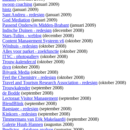
swoop coaching
(januari 2009)
hintz
(januari 2009)
Sant Andreu - redesign
(januari 2009)
God Mediation
(januari 2009)
Passend Onderwijs Midden-Brabant
(januari 2009)
Indische Duinen - redesign
(december 2008)
Stars-Tulips - weblog
(december 2008)
Content Management Systeem v6
(oktober 2008)
Wijnhuis - redesign
(oktober 2008)
Alles voor parket - zoekfunctie
(oktober 2008)
ITSC - photogallery
(oktober 2008)
Trouw-kalender.nl
(oktober 2008)
dsvn
(oktober 2008)
Bijvank Media
(oktober 2008)
Feel the Chemistry - redesign
(oktober 2008)
Travel and Tourism Research Association - redesign
(oktober 2008)
Trouwkalender
(september 2008)
de Bodde
(september 2008)
Lectoraat Visitor Management
(september 2008)
BlendBlink
(september 2008)
Bagstage - redesign
(september 2008)
Kinkorn - redesign
(september 2008)
Timmermans van Eijk Makelaardij
(september 2008)
Galerie Huub Hannen
(augustus 2008)
Predictor - database analyse
(augustus 2008)