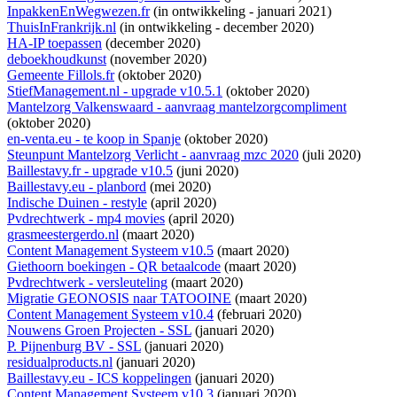
InpakkenEnWegwezen.fr
(
in ontwikkeling
- januari 2021)
ThuisInFrankrijk.nl
(
in ontwikkeling
- december 2020)
HA-IP toepassen
(december 2020)
deboekhoudkunst
(november 2020)
Gemeente Fillols.fr
(oktober 2020)
StiefManagement.nl - upgrade v10.5.1
(oktober 2020)
Mantelzorg Valkenswaard - aanvraag mantelzorgcompliment
(oktober 2020)
en-venta.eu - te koop in Spanje
(oktober 2020)
Steunpunt Mantelzorg Verlicht - aanvraag mzc 2020
(juli 2020)
Baillestavy.fr - upgrade v10.5
(juni 2020)
Baillestavy.eu - planbord
(mei 2020)
Indische Duinen - restyle
(april 2020)
Pvdrechtwerk - mp4 movies
(april 2020)
grasmeestergerdo.nl
(maart 2020)
Content Management Systeem v10.5
(maart 2020)
Giethoorn boekingen - QR betaalcode
(maart 2020)
Pvdrechtwerk - versleuteling
(maart 2020)
Migratie GEONOSIS naar TATOOINE
(maart 2020)
Content Management Systeem v10.4
(februari 2020)
Nouwens Groen Projecten - SSL
(januari 2020)
P. Pijnenburg BV - SSL
(januari 2020)
residualproducts.nl
(januari 2020)
Baillestavy.eu - ICS koppelingen
(januari 2020)
Content Management Systeem v10.3
(januari 2020)