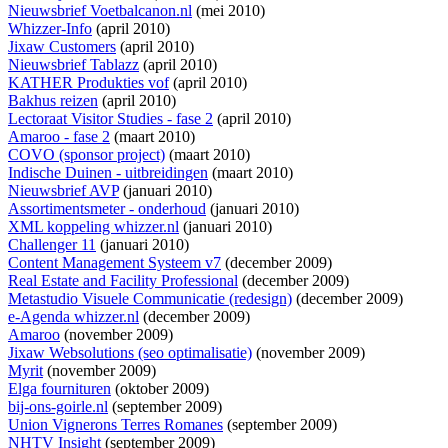
Nieuwsbrief Voetbalcanon.nl
(mei 2010)
Whizzer-Info
(april 2010)
Jixaw Customers
(april 2010)
Nieuwsbrief Tablazz
(april 2010)
KATHER Produkties vof
(april 2010)
Bakhus reizen
(april 2010)
Lectoraat Visitor Studies - fase 2
(april 2010)
Amaroo - fase 2
(maart 2010)
COVO (sponsor project)
(maart 2010)
Indische Duinen - uitbreidingen
(maart 2010)
Nieuwsbrief AVP
(januari 2010)
Assortimentsmeter - onderhoud
(januari 2010)
XML koppeling whizzer.nl
(januari 2010)
Challenger 11
(januari 2010)
Content Management Systeem v7
(december 2009)
Real Estate and Facility Professional
(december 2009)
Metastudio Visuele Communicatie (redesign)
(december 2009)
e-Agenda whizzer.nl
(december 2009)
Amaroo
(november 2009)
Jixaw Websolutions (seo optimalisatie)
(november 2009)
Myrit
(november 2009)
Elga fournituren
(oktober 2009)
bij-ons-goirle.nl
(september 2009)
Union Vignerons Terres Romanes
(september 2009)
NHTV Insight
(september 2009)