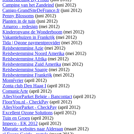
Camping van het Zandeind
(juni 2012)
Canigo-GrandSiteDeFrance.fr
(juni 2012)
Penny Blossoms
(juni 2012)
Planten in de tuin
(juni 2012)
Amaroo - redesign
(mei 2012)
Kinderopvang de Wonderboom
(mei 2012)
Vakantiehuizen in Frankrijk
(mei 2012)
Tida | Ogone paymentprovider
(mei 2012)
Reisbestemming Azie
(mei 2012)
Reisbestemming Noord Amerika
(mei 2012)
Reisbestemming Afrika
(mei 2012)
Reisbestemming Zuid Amerika
(mei 2012)
Reisbestemming Spanje
(mei 2012)
Reisbestemming Frankrijk
(mei 2012)
Montévrier
(april 2012)
Zonta club Den Haag I
(april 2012)
ComunicArte
(april 2012)
AllesVoorParket Belgie - Bancontact
(april 2012)
FloorYou.nl - CheckPay
(april 2012)
AllesVoorParket - CheckPay
(april 2012)
Excellent Ozone Solutions
(april 2012)
Tuin en Groen
(april 2012)
Impeco - EK 2012
(april 2012)
Migratie websites naar Alderaan
(maart 2012)