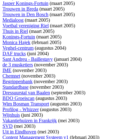
Jasper Konings-Fortuin
(maart 2005)
Trouwen in Breda
(maart 2005)
Trouwen in Den Bosch
(maart 2005)
Medialoog
(maart 2005)
Voetbal vereniging Riel
(maart 2005)
Thuis in Riel
(maart 2005)
Konings-Fortuin
(maart 2005)
Monica Hajek
(februari 2005)
Veghel-centrum
(augustus 2004)
DAF trucks
(juni 2004)
Sant Andreu - Baillestavy
(januari 2004)
de 3 musketiers
(november 2003)
IME
(november 2003)
Chemnet
(november 2003)
Begrippenbank
(november 2003)
Standardbase
(november 2003)
Dressuurstal van Baalen
(september 2003)
BDO Groeiscan
(augustus 2003)
Wim Bosman Transport
(augustus 2003)
Profilog - Whizzer
(augustus 2003)
Wijnhuis
(juni 2003)
Vakantiehuizen in Frankrijk
(mei 2003)
SVD
(mei 2003)
Uit in Eindhoven
(mei 2003)
Content Management Systeem v1
(februari 2003)