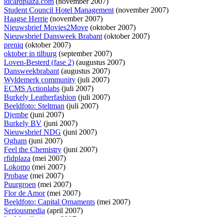
idcardplaza.com
(november 2007)
Student Council Hotel Management
(november 2007)
Haagse Herrie
(november 2007)
Nieuwsbrief Movies2Move
(oktober 2007)
Nieuwsbrief Dansweek Brabant
(oktober 2007)
preniq
(oktober 2007)
oktober in tilburg
(september 2007)
Loven-Besterd (fase 2)
(augustus 2007)
Dansweekbrabant
(augustus 2007)
Wyldemerk community
(juli 2007)
ECMS Actionlabs
(juli 2007)
Burkely Leatherfashion
(juli 2007)
Beeldfoto: Steltman
(juli 2007)
Djembe
(juni 2007)
Burkely BV
(juni 2007)
Nieuwsbrief NDG
(juni 2007)
Ogham
(juni 2007)
Feel the Chemistry
(juni 2007)
rfidplaza
(mei 2007)
Lokomo
(mei 2007)
Probase
(mei 2007)
Puurgroen
(mei 2007)
Flor de Amor
(mei 2007)
Beeldfoto: Capital Ornaments
(mei 2007)
Seriousmedia
(april 2007)