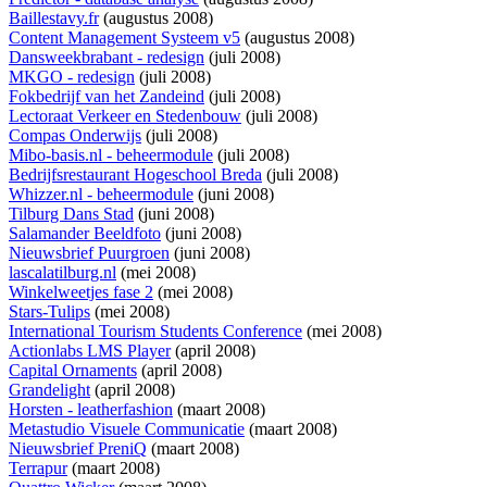
Baillestavy.fr
(augustus 2008)
Content Management Systeem v5
(augustus 2008)
Dansweekbrabant - redesign
(juli 2008)
MKGO - redesign
(juli 2008)
Fokbedrijf van het Zandeind
(juli 2008)
Lectoraat Verkeer en Stedenbouw
(juli 2008)
Compas Onderwijs
(juli 2008)
Mibo-basis.nl - beheermodule
(juli 2008)
Bedrijfsrestaurant Hogeschool Breda
(juli 2008)
Whizzer.nl - beheermodule
(juni 2008)
Tilburg Dans Stad
(juni 2008)
Salamander Beeldfoto
(juni 2008)
Nieuwsbrief Puurgroen
(juni 2008)
lascalatilburg.nl
(mei 2008)
Winkelweetjes fase 2
(mei 2008)
Stars-Tulips
(mei 2008)
International Tourism Students Conference
(mei 2008)
Actionlabs LMS Player
(april 2008)
Capital Ornaments
(april 2008)
Grandelight
(april 2008)
Horsten - leatherfashion
(maart 2008)
Metastudio Visuele Communicatie
(maart 2008)
Nieuwsbrief PreniQ
(maart 2008)
Terrapur
(maart 2008)