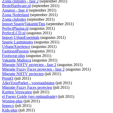
Zonta clubsites - fase 2
(september 2011)
BesteHardware.nl
(september 2011)
Amaroo - fase 4
(september 2011)
Zonta Nederland
(september 2011)
Zonta clubsites
(september 2011)
Import SpanjeVakantieTips
(september 2011)
PerfectPlasma.nl
(augustus 2011)
PerfectLCD.nl
(augustus 2011)
Import UrbanEssentials
(augustus 2011)
Spanje Lastminutes
(augustus 2011)
UrbaneXperience
(augustus 2011)
Fashion4Passion
(augustus 2011)
Footwear-plus
(augustus 2011)
Vakantie Mallorca
(augustus 2011)
Migratie NHTV projecten - fase 2
(augustus 2011)
Migratie Fuzzy Faces projecten - fase 2
(augustus 2011)
Migratie NHTV projecten
(juli 2011)
PreniQ
(juli 2011)
AllesVoorParket - voorraadstatus
(juli 2011)
Migratie Fuzzy Faces projecten
(juli 2011)
Kuijten Verswaren
(juli 2011)
el Fuego Goirle (seo optimalisatie)
(juli 2011)
Woning-plus
(juli 2011)
Impeco
(juli 2011)
Kids-plus
(juli 2011)