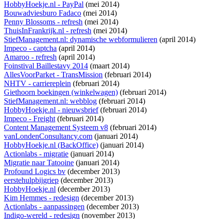
HobbyHoekje.nl - PayPal
(mei 2014)
Bouwadviesburo Fadaco
(mei 2014)
Penny Blossoms - refresh
(mei 2014)
ThuisInFrankrijk.nl - refresh
(mei 2014)
StiefManagement.nl: dynamische webformulieren
(april 2014)
Impeco - captcha
(april 2014)
Amaroo - refresh
(april 2014)
Foinstival Baillestavy 2014
(maart 2014)
AllesVoorParket - TransMission
(februari 2014)
NHTV - carriereplein
(februari 2014)
Giethoorn boekingen (winkelwagen)
(februari 2014)
StiefManagement.nl: webblog
(februari 2014)
HobbyHoekje.nl - nieuwsbrief
(februari 2014)
Impeco - Freight
(februari 2014)
Content Management Systeem v8
(februari 2014)
vanLondenConsultancy.com
(januari 2014)
HobbyHoekje.nl (BackOffice)
(januari 2014)
Actionlabs - migratie
(januari 2014)
Migratie naar Tatooine
(januari 2014)
Profound Logics bv
(december 2013)
eerstehulpbijgriep
(december 2013)
HobbyHoekje.nl
(december 2013)
Kim Hemmes - redesign
(december 2013)
Actionlabs - aanpassingen
(december 2013)
Indigo-wereld - redesign
(november 2013)