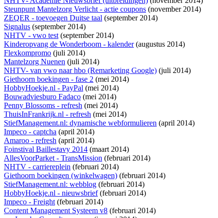
NHTV- Academie Nieuwsbrief (uitbreidingen)
(november 2014)
Steunpunt Mantelzorg Verlicht - actie coupons
(november 2014)
ZEQER - toevoegen Duitse taal
(september 2014)
Signalus
(september 2014)
NHTV - vwo test
(september 2014)
Kinderopvang de Wonderboom - kalender
(augustus 2014)
Flexkompromo
(juli 2014)
Mantelzorg Nuenen
(juli 2014)
NHTV- van vwo naar hbo (Remarketing Google)
(juli 2014)
Giethoorn boekingen - fase 2
(mei 2014)
HobbyHoekje.nl - PayPal
(mei 2014)
Bouwadviesburo Fadaco
(mei 2014)
Penny Blossoms - refresh
(mei 2014)
ThuisInFrankrijk.nl - refresh
(mei 2014)
StiefManagement.nl: dynamische webformulieren
(april 2014)
Impeco - captcha
(april 2014)
Amaroo - refresh
(april 2014)
Foinstival Baillestavy 2014
(maart 2014)
AllesVoorParket - TransMission
(februari 2014)
NHTV - carriereplein
(februari 2014)
Giethoorn boekingen (winkelwagen)
(februari 2014)
StiefManagement.nl: webblog
(februari 2014)
HobbyHoekje.nl - nieuwsbrief
(februari 2014)
Impeco - Freight
(februari 2014)
Content Management Systeem v8
(februari 2014)