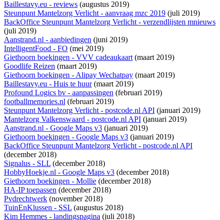
Baillestavy.eu - reviews
(augustus 2019)
Steunpunt Mantelzorg Verlicht - aanvraag mzc 2019
(juli 2019)
BackOffice Steunpunt Mantelzorg Verlicht - verzendlijsten mnieuws
(juli 2019)
Aanstrand.nl - aanbiedingen
(juni 2019)
IntelligentFood - FO
(mei 2019)
Giethoorn boekingen - VVV cadeaukaart
(maart 2019)
Goodlife Reizen
(maart 2019)
Giethoorn boekingen - Alipay Wechatpay
(maart 2019)
Baillestavy.eu - Huis te huur
(maart 2019)
Profound Logics bv - aanpassingen
(februari 2019)
footballmemories.nl
(februari 2019)
Steunpunt Mantelzorg Verlicht - postcode.nl API
(januari 2019)
Mantelzorg Valkenswaard - postcode.nl API
(januari 2019)
Aanstrand.nl - Google Maps v3
(januari 2019)
Giethoorn boekingen - Google Maps v3
(januari 2019)
BackOffice Steunpunt Mantelzorg Verlicht - postcode.nl API
(december 2018)
Signalus - SLL
(december 2018)
HobbyHoekje.nl - Google Maps v3
(december 2018)
Giethoorn boekingen - Mollie
(december 2018)
HA-IP toepassen
(december 2018)
Pvdrechtwerk
(november 2018)
TuinEnKlussen - SSL
(augustus 2018)
Kim Hemmes - landingspagina
(juli 2018)