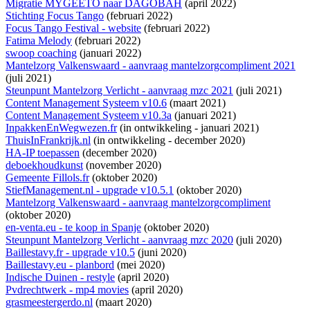
Migratie MYGEETO naar DAGOBAH
(april 2022)
Stichting Focus Tango
(februari 2022)
Focus Tango Festival - website
(februari 2022)
Fatima Melody
(februari 2022)
swoop coaching
(januari 2022)
Mantelzorg Valkenswaard - aanvraag mantelzorgcompliment 2021
(juli 2021)
Steunpunt Mantelzorg Verlicht - aanvraag mzc 2021
(juli 2021)
Content Management Systeem v10.6
(maart 2021)
Content Management Systeem v10.3a
(januari 2021)
InpakkenEnWegwezen.fr
(
in ontwikkeling
- januari 2021)
ThuisInFrankrijk.nl
(
in ontwikkeling
- december 2020)
HA-IP toepassen
(december 2020)
deboekhoudkunst
(november 2020)
Gemeente Fillols.fr
(oktober 2020)
StiefManagement.nl - upgrade v10.5.1
(oktober 2020)
Mantelzorg Valkenswaard - aanvraag mantelzorgcompliment
(oktober 2020)
en-venta.eu - te koop in Spanje
(oktober 2020)
Steunpunt Mantelzorg Verlicht - aanvraag mzc 2020
(juli 2020)
Baillestavy.fr - upgrade v10.5
(juni 2020)
Baillestavy.eu - planbord
(mei 2020)
Indische Duinen - restyle
(april 2020)
Pvdrechtwerk - mp4 movies
(april 2020)
grasmeestergerdo.nl
(maart 2020)