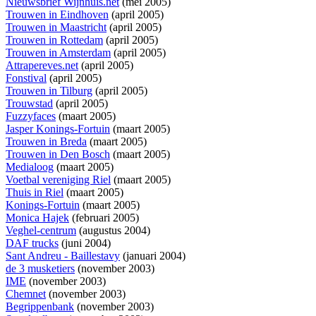
Nieuwsbrief Wijnhuis.net
(mei 2005)
Trouwen in Eindhoven
(april 2005)
Trouwen in Maastricht
(april 2005)
Trouwen in Rottedam
(april 2005)
Trouwen in Amsterdam
(april 2005)
Attrapereves.net
(april 2005)
Fonstival
(april 2005)
Trouwen in Tilburg
(april 2005)
Trouwstad
(april 2005)
Fuzzyfaces
(maart 2005)
Jasper Konings-Fortuin
(maart 2005)
Trouwen in Breda
(maart 2005)
Trouwen in Den Bosch
(maart 2005)
Medialoog
(maart 2005)
Voetbal vereniging Riel
(maart 2005)
Thuis in Riel
(maart 2005)
Konings-Fortuin
(maart 2005)
Monica Hajek
(februari 2005)
Veghel-centrum
(augustus 2004)
DAF trucks
(juni 2004)
Sant Andreu - Baillestavy
(januari 2004)
de 3 musketiers
(november 2003)
IME
(november 2003)
Chemnet
(november 2003)
Begrippenbank
(november 2003)