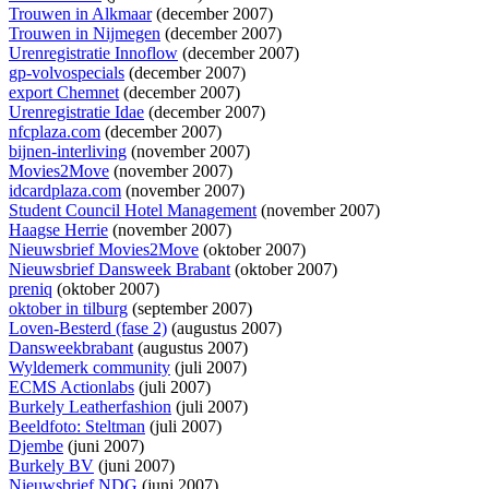
Trouwen in Alkmaar
(december 2007)
Trouwen in Nijmegen
(december 2007)
Urenregistratie Innoflow
(december 2007)
gp-volvospecials
(december 2007)
export Chemnet
(december 2007)
Urenregistratie Idae
(december 2007)
nfcplaza.com
(december 2007)
bijnen-interliving
(november 2007)
Movies2Move
(november 2007)
idcardplaza.com
(november 2007)
Student Council Hotel Management
(november 2007)
Haagse Herrie
(november 2007)
Nieuwsbrief Movies2Move
(oktober 2007)
Nieuwsbrief Dansweek Brabant
(oktober 2007)
preniq
(oktober 2007)
oktober in tilburg
(september 2007)
Loven-Besterd (fase 2)
(augustus 2007)
Dansweekbrabant
(augustus 2007)
Wyldemerk community
(juli 2007)
ECMS Actionlabs
(juli 2007)
Burkely Leatherfashion
(juli 2007)
Beeldfoto: Steltman
(juli 2007)
Djembe
(juni 2007)
Burkely BV
(juni 2007)
Nieuwsbrief NDG
(juni 2007)