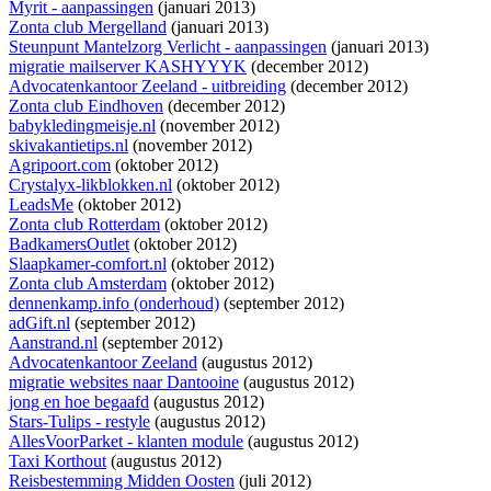
Myrit - aanpassingen
(januari 2013)
Zonta club Mergelland
(januari 2013)
Steunpunt Mantelzorg Verlicht - aanpassingen
(januari 2013)
migratie mailserver KASHYYYK
(december 2012)
Advocatenkantoor Zeeland - uitbreiding
(december 2012)
Zonta club Eindhoven
(december 2012)
babykledingmeisje.nl
(november 2012)
skivakantietips.nl
(november 2012)
Agripoort.com
(oktober 2012)
Crystalyx-likblokken.nl
(oktober 2012)
LeadsMe
(oktober 2012)
Zonta club Rotterdam
(oktober 2012)
BadkamersOutlet
(oktober 2012)
Slaapkamer-comfort.nl
(oktober 2012)
Zonta club Amsterdam
(oktober 2012)
dennenkamp.info (onderhoud)
(september 2012)
adGift.nl
(september 2012)
Aanstrand.nl
(september 2012)
Advocatenkantoor Zeeland
(augustus 2012)
migratie websites naar Dantooine
(augustus 2012)
jong en hoe begaafd
(augustus 2012)
Stars-Tulips - restyle
(augustus 2012)
AllesVoorParket - klanten module
(augustus 2012)
Taxi Korthout
(augustus 2012)
Reisbestemming Midden Oosten
(juli 2012)