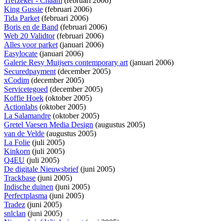
Trefzeker - Chaam
(februari 2006)
King Gussie
(februari 2006)
Tida Parket
(februari 2006)
Boris en de Band
(februari 2006)
Web 20 Validtor
(februari 2006)
Alles voor parket
(januari 2006)
Easylocate
(januari 2006)
Galerie Resy Muijsers contemporary art
(januari 2006)
Securedpayment
(december 2005)
xCodim
(december 2005)
Servicetegoed
(december 2005)
Koffie Hoek
(oktober 2005)
Actionlabs
(oktober 2005)
La Salamandre
(oktober 2005)
Gretel Vaesen Media Design
(augustus 2005)
van de Velde
(augustus 2005)
La Folie
(juli 2005)
Kinkorn
(juli 2005)
Q4EU
(juli 2005)
De digitale Nieuwsbrief
(juni 2005)
Trackbase
(juni 2005)
Indische duinen
(juni 2005)
Perfectplasma
(juni 2005)
Tradez
(juni 2005)
snlclan
(juni 2005)