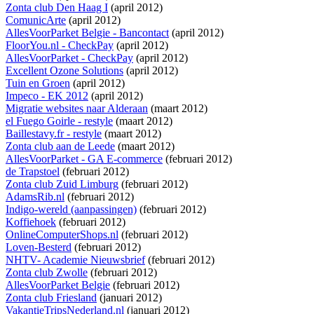
Zonta club Den Haag I
(april 2012)
ComunicArte
(april 2012)
AllesVoorParket Belgie - Bancontact
(april 2012)
FloorYou.nl - CheckPay
(april 2012)
AllesVoorParket - CheckPay
(april 2012)
Excellent Ozone Solutions
(april 2012)
Tuin en Groen
(april 2012)
Impeco - EK 2012
(april 2012)
Migratie websites naar Alderaan
(maart 2012)
el Fuego Goirle - restyle
(maart 2012)
Baillestavy.fr - restyle
(maart 2012)
Zonta club aan de Leede
(maart 2012)
AllesVoorParket - GA E-commerce
(februari 2012)
de Trapstoel
(februari 2012)
Zonta club Zuid Limburg
(februari 2012)
AdamsRib.nl
(februari 2012)
Indigo-wereld (aanpassingen)
(februari 2012)
Koffiehoek
(februari 2012)
OnlineComputerShops.nl
(februari 2012)
Loven-Besterd
(februari 2012)
NHTV- Academie Nieuwsbrief
(februari 2012)
Zonta club Zwolle
(februari 2012)
AllesVoorParket Belgie
(februari 2012)
Zonta club Friesland
(januari 2012)
VakantieTripsNederland.nl
(januari 2012)