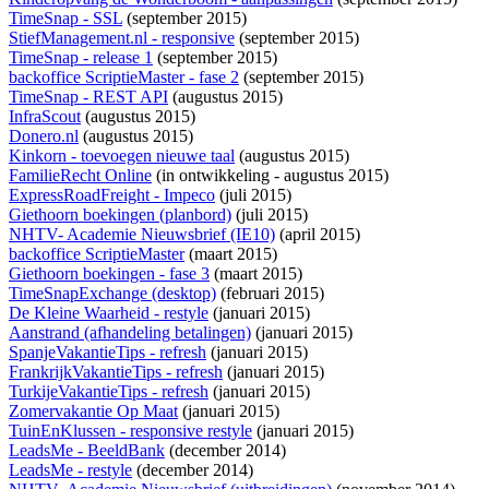
TimeSnap - SSL
(september 2015)
StiefManagement.nl - responsive
(september 2015)
TimeSnap - release 1
(september 2015)
backoffice ScriptieMaster - fase 2
(september 2015)
TimeSnap - REST API
(augustus 2015)
InfraScout
(augustus 2015)
Donero.nl
(augustus 2015)
Kinkorn - toevoegen nieuwe taal
(augustus 2015)
FamilieRecht Online
(
in ontwikkeling
- augustus 2015)
ExpressRoadFreight - Impeco
(juli 2015)
Giethoorn boekingen (planbord)
(juli 2015)
NHTV- Academie Nieuwsbrief (IE10)
(april 2015)
backoffice ScriptieMaster
(maart 2015)
Giethoorn boekingen - fase 3
(maart 2015)
TimeSnapExchange (desktop)
(februari 2015)
De Kleine Waarheid - restyle
(januari 2015)
Aanstrand (afhandeling betalingen)
(januari 2015)
SpanjeVakantieTips - refresh
(januari 2015)
FrankrijkVakantieTips - refresh
(januari 2015)
TurkijeVakantieTips - refresh
(januari 2015)
Zomervakantie Op Maat
(januari 2015)
TuinEnKlussen - responsive restyle
(januari 2015)
LeadsMe - BeeldBank
(december 2014)
LeadsMe - restyle
(december 2014)