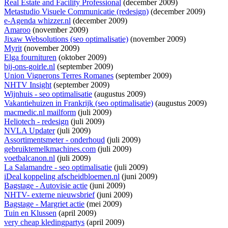
Real Estate and Facility Professional
(december 2009)
Metastudio Visuele Communicatie (redesign)
(december 2009)
e-Agenda whizzer.nl
(december 2009)
Amaroo
(november 2009)
Jixaw Websolutions (seo optimalisatie)
(november 2009)
Myrit
(november 2009)
Elga fournituren
(oktober 2009)
bij-ons-goirle.nl
(september 2009)
Union Vignerons Terres Romanes
(september 2009)
NHTV Insight
(september 2009)
Wijnhuis - seo optimalisatie
(augustus 2009)
Vakantiehuizen in Frankrijk (seo optimalisatie)
(augustus 2009)
macmedic.nl mailform
(juli 2009)
Heliotech - redesign
(juli 2009)
NVLA Updater
(juli 2009)
Assortimentsmeter - onderhoud
(juli 2009)
gebruiktemelkmachines.com
(juli 2009)
voetbalcanon.nl
(juli 2009)
La Salamandre - seo optimalisatie
(juli 2009)
iDeal koppeling afscheidbloemen.nl
(juni 2009)
Bagstage - Autovisie actie
(juni 2009)
NHTV- externe nieuwsbrief
(juni 2009)
Bagstage - Margriet actie
(mei 2009)
Tuin en Klussen
(april 2009)
very cheap kledingpartys
(april 2009)