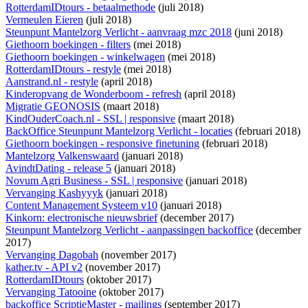
RotterdamIDtours - betaalmethode
(juli 2018)
Vermeulen Eieren
(juli 2018)
Steunpunt Mantelzorg Verlicht - aanvraag mzc 2018
(juni 2018)
Giethoorn boekingen - filters
(mei 2018)
Giethoorn boekingen - winkelwagen
(mei 2018)
RotterdamIDtours - restyle
(mei 2018)
Aanstrand.nl - restyle
(april 2018)
Kinderopvang de Wonderboom - refresh
(april 2018)
Migratie GEONOSIS
(maart 2018)
KindOuderCoach.nl - SSL | responsive
(maart 2018)
BackOffice Steunpunt Mantelzorg Verlicht - locaties
(februari 2018)
Giethoorn boekingen - responsive finetuning
(februari 2018)
Mantelzorg Valkenswaard
(januari 2018)
AvindtDating - release 5
(januari 2018)
Novum Agri Business - SSL | responsive
(januari 2018)
Vervanging Kashyyyk
(januari 2018)
Content Management Systeem v10
(januari 2018)
Kinkorn: electronische nieuwsbrief
(december 2017)
Steunpunt Mantelzorg Verlicht - aanpassingen backoffice
(december
2017)
Vervanging Dagobah
(november 2017)
kather.tv - API v2
(november 2017)
RotterdamIDtours
(oktober 2017)
Vervanging Tatooine
(oktober 2017)
backoffice ScriptieMaster - mailings
(september 2017)