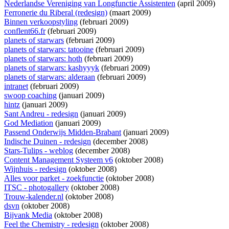
Nederlandse Vereniging van Longfunctie Assistenten
(april 2009)
Ferronerie du Riberal (redesign)
(maart 2009)
Binnen verkoopstyling
(februari 2009)
conflent66.fr
(februari 2009)
planets of starwars
(februari 2009)
planets of starwars: tatooine
(februari 2009)
planets of starwars: hoth
(februari 2009)
planets of starwars: kashyyyk
(februari 2009)
planets of starwars: alderaan
(februari 2009)
intranet
(februari 2009)
swoop coaching
(januari 2009)
hintz
(januari 2009)
Sant Andreu - redesign
(januari 2009)
God Mediation
(januari 2009)
Passend Onderwijs Midden-Brabant
(januari 2009)
Indische Duinen - redesign
(december 2008)
Stars-Tulips - weblog
(december 2008)
Content Management Systeem v6
(oktober 2008)
Wijnhuis - redesign
(oktober 2008)
Alles voor parket - zoekfunctie
(oktober 2008)
ITSC - photogallery
(oktober 2008)
Trouw-kalender.nl
(oktober 2008)
dsvn
(oktober 2008)
Bijvank Media
(oktober 2008)
Feel the Chemistry - redesign
(oktober 2008)