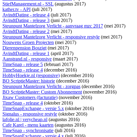
StiefManagement.nl - SSL
(augustus 2017)
kather.tv - API
(juli 2017)
AvindtDating - release 4
(juli 2017)
AvindtDating - release 3
(juni 2017)
Steunpunt Mantelzorg Verlicht - aanvraag mzc 2017
(mei 2017)
AvindtDating - release 2
(mei 2017)
Steunpunt Mantelzorg Verlicht - responsive restyle
(mei 2017)
Nouwens Groen Projecten
(mei 2017)
Dierenpension Boszigt
(mei 2017)
AvindtDating - release 1
(april 2017)
Aanstrand.nl - responsive
(maart 2017)
TimeSnap - release 5
(februari 2017)
TimeSnap - release 4
(december 2016)
HobbyHoekje.nl (responsive)
(december 2016)
BO ScriptieMaster: historie
(december 2016)
Steunpunt Mantelzorg Verlicht - zorgpas
(december 2016)
BO ScriptieMaster: Custom Abonnement
(november 2016)
Jixaw Customers (facturatie)
(november 2016)
TimeSnap - release 4
(oktober 2016)
TimeSnapExchange - versie 5.x
(oktober 2016)
Signalus - responsive restyle
(oktober 2016)
lafolie.nl | verycheap.nl
(augustus 2016)
Cafe Karel - menu kaarten
(augustus 2016)
TimeSnap - synchronisatie
(juli 2016)
TimeSnapExchange - versie 4.x
(juli 2016)