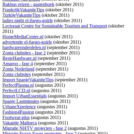
Bakhus reizen - gastenboek
(oktober 2011)
FrankrijkVakantieTips
(oktober 2011)
TurkijeVakantieTips
(oktober 2011)
ladies night el-fuego-goirle
(oktober 2011)
Lectoraat Centre for Sustainable Tourism and Transport
(oktober
2011)
HomeMediaCentre.nl
(oktober 2011)
advertentie el-fuego-goirle
(oktober 2011)
hardwareonderdelen.nl
(september 2011)
Zonta clubsites - fase 2
(september 2011)
BesteHardware.nl
(september 2011)
Amaroo - fase 4
(september 2011)
Zonta Nederland
(september 2011)
Zonta clubsites
(september 2011)
Import SpanjeVakantieTips
(september 2011)
PerfectPlasma.nl
(augustus 2011)
PerfectLCD.nl
(augustus 2011)
Import UrbanEssentials
(augustus 2011)
Spanje Lastminutes
(augustus 2011)
UrbaneXperience
(augustus 2011)
Fashion4Passion
(augustus 2011)
Footwear-plus
(augustus 2011)
Vakantie Mallorca
(augustus 2011)
Migratie NHTV projecten - fase 2
(augustus 2011)
Migratie Fuzzy Faces projecten - fase 2
(augustus 2011)