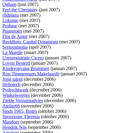
Ogham
(juni 2007)
Feel the Chemistry
(juni 2007)
rfidplaza
(mei 2007)
Lokomo
(mei 2007)
Probase
(mei 2007)
Puurgroen
(mei 2007)
Flor de Amor
(mei 2007)
Beeldfoto: Capital Ornaments
(mei 2007)
Seriousmedia
(april 2007)
La Marelle
(maart 2007)
Urenregistratie Cicero
(januari 2007)
Loven Besterd
(januari 2007)
Kinderopvang Brummen
(januari 2007)
Ron Timmermans Makelaardij
(januari 2007)
Jong talent
(december 2006)
Heliotech
(december 2006)
Pvdrechtwerk
(december 2006)
Winkelweetjes
(december 2006)
Ziekte Verzuimadvies
(december 2006)
Atelier66
(november 2006)
Sinds 1965, Bistro
(oktober 2006)
Spoorzone Theresia
(oktober 2006)
Mandoer
(september 2006)
Hendrik Nijs
(september 2006)
Amalour
(september 2006)