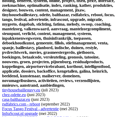
hosting,
beheren,
systeem,
online,
project,
fixed,
price,
interface,
zoekmachine,
optimalisatie,
index,
ranking,
kather,
produkties,
designer,
bouwen,
content,
management,
jixaw,
tinyhousebaillestavy,
odette,
balthazar,
rsdfabrics,
reboot,
focus,
tango,
festival,
advertentie,
infrascout,
upgrade,
migratie,
mygeeto,
dagobah,
stichting,
fatima,
melody,
swoop,
coaching,
mantelzorg,
valkenswaard,
aanvraag,
mantelzorgcompliment,
steunpunt,
verlicht,
content,
management,
systeem,
inpakkenenwegwezen,
thuisinfrankrijk,
toepassen,
deboekhoudkunst,
gemeente,
fillols,
stiefmanagement,
venta,
spanje,
baillestavy,
planbord,
indische,
duinen,
restyle,
pvdrechtwerk,
movies,
grasmeestergerdo,
giethoorn,
boekingen,
betaalcode,
versleuteling,
geonosis,
tatooine,
nouwens,
groen,
projecten,
pijnenburg,
residualproducts,
koppelingen,
airportservicebrabant,
korthout,
intelligentfood,
applicatie,
dossiers,
backoffice,
kengetallen,
galina,
heinrich,
beeldend,
kunstenaar,
mailserver,
domeinen,
novumagribusiness,
activiteiten,
reviews,
verzendlijsten,
mnieuws,
aanstrand,
aanbiedingen,
tinyhousebaillestavy.eu
(juli 2023)
chez-odette.eu
(juni 2023)
casa-balthazar.eu
(juni 2023)
rsdfabrics.com - reboot
(september 2022)
Focus Tango Festival - advertentie
(mei 2022)
InfraScout.nl upgrade
(mei 2022)