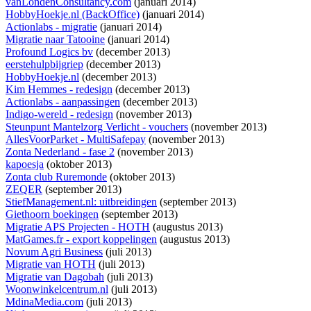
vanLondenConsultancy.com
(januari 2014)
HobbyHoekje.nl (BackOffice)
(januari 2014)
Actionlabs - migratie
(januari 2014)
Migratie naar Tatooine
(januari 2014)
Profound Logics bv
(december 2013)
eerstehulpbijgriep
(december 2013)
HobbyHoekje.nl
(december 2013)
Kim Hemmes - redesign
(december 2013)
Actionlabs - aanpassingen
(december 2013)
Indigo-wereld - redesign
(november 2013)
Steunpunt Mantelzorg Verlicht - vouchers
(november 2013)
AllesVoorParket - MultiSafepay
(november 2013)
Zonta Nederland - fase 2
(november 2013)
kapoesja
(oktober 2013)
Zonta club Ruremonde
(oktober 2013)
ZEQER
(september 2013)
StiefManagement.nl: uitbreidingen
(september 2013)
Giethoorn boekingen
(september 2013)
Migratie APS Projecten - HOTH
(augustus 2013)
MatGames.fr - export koppelingen
(augustus 2013)
Novum Agri Business
(juli 2013)
Migratie van HOTH
(juli 2013)
Migratie van Dagobah
(juli 2013)
Woonwinkelcentrum.nl
(juli 2013)
MdinaMedia.com
(juli 2013)