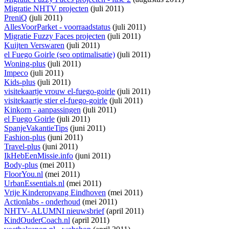
Migratie NHTV projecten
(juli 2011)
PreniQ
(juli 2011)
AllesVoorParket - voorraadstatus
(juli 2011)
Migratie Fuzzy Faces projecten
(juli 2011)
Kuijten Verswaren
(juli 2011)
el Fuego Goirle (seo optimalisatie)
(juli 2011)
Woning-plus
(juli 2011)
Impeco
(juli 2011)
Kids-plus
(juli 2011)
visitekaartje vrouw el-fuego-goirle
(juli 2011)
visitekaartje stier el-fuego-goirle
(juli 2011)
Kinkorn - aanpassingen
(juli 2011)
el Fuego Goirle
(juli 2011)
SpanjeVakantieTips
(juni 2011)
Fashion-plus
(juni 2011)
Travel-plus
(juni 2011)
IkHebEenMissie.info
(juni 2011)
Body-plus
(mei 2011)
FloorYou.nl
(mei 2011)
UrbanEssentials.nl
(mei 2011)
Vrije Kinderopvang Eindhoven
(mei 2011)
Actionlabs - onderhoud
(mei 2011)
NHTV- ALUMNI nieuwsbrief
(april 2011)
KindOuderCoach.nl
(april 2011)