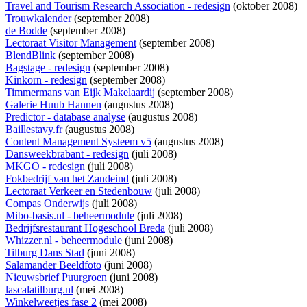
Travel and Tourism Research Association - redesign
(oktober 2008)
Trouwkalender
(september 2008)
de Bodde
(september 2008)
Lectoraat Visitor Management
(september 2008)
BlendBlink
(september 2008)
Bagstage - redesign
(september 2008)
Kinkorn - redesign
(september 2008)
Timmermans van Eijk Makelaardij
(september 2008)
Galerie Huub Hannen
(augustus 2008)
Predictor - database analyse
(augustus 2008)
Baillestavy.fr
(augustus 2008)
Content Management Systeem v5
(augustus 2008)
Dansweekbrabant - redesign
(juli 2008)
MKGO - redesign
(juli 2008)
Fokbedrijf van het Zandeind
(juli 2008)
Lectoraat Verkeer en Stedenbouw
(juli 2008)
Compas Onderwijs
(juli 2008)
Mibo-basis.nl - beheermodule
(juli 2008)
Bedrijfsrestaurant Hogeschool Breda
(juli 2008)
Whizzer.nl - beheermodule
(juni 2008)
Tilburg Dans Stad
(juni 2008)
Salamander Beeldfoto
(juni 2008)
Nieuwsbrief Puurgroen
(juni 2008)
lascalatilburg.nl
(mei 2008)
Winkelweetjes fase 2
(mei 2008)