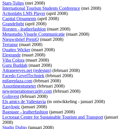
Stars-Tulips
(mei 2008)
International Tourism Students Conference
(mei 2008)
Actionlabs LMS Player
(april 2008)
Capital Ornaments
(april 2008)
Grandelight
(april 2008)
Horsten - leatherfashion
(maart 2008)
Metastudio Visuele Communicatie
(maart 2008)
Nieuwsbrief PreniQ
(maart 2008)
Terrapur
(maart 2008)
Quattro Wicker
(maart 2008)
Elegrande
(maart 2008)
Viba Colora
(maart 2008)
Guru Buddah
(maart 2008)
Attrapereves.net (redesign)
(februari 2008)
Facedo GevelTechniek
(februari 2008)
mifareplaza.com
(februari 2008)
Assortimentsmeter
(februari 2008)
newgenerationsecurity.com
(februari 2008)
GoInvest
(februari 2008)
Els amics de Vallestavia
(
in ontwikkeling
- januari 2008)
Easylogic
(januari 2008)
Bagstage - leatherfashion
(januari 2008)
Lectoraat Centre for Sustainable Tourism and Transport
(januari
2008)
Studio Dubio
(januari 2008)