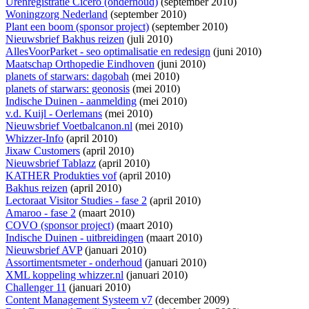
Urenregistratie Cicero (onderhoud)
(september 2010)
Woningzorg Nederland
(september 2010)
Plant een boom (sponsor project)
(september 2010)
Nieuwsbrief Bakhus reizen
(juli 2010)
AllesVoorParket - seo optimalisatie en redesign
(juni 2010)
Maatschap Orthopedie Eindhoven
(juni 2010)
planets of starwars: dagobah
(mei 2010)
planets of starwars: geonosis
(mei 2010)
Indische Duinen - aanmelding
(mei 2010)
v.d. Kuijl - Oerlemans
(mei 2010)
Nieuwsbrief Voetbalcanon.nl
(mei 2010)
Whizzer-Info
(april 2010)
Jixaw Customers
(april 2010)
Nieuwsbrief Tablazz
(april 2010)
KATHER Produkties vof
(april 2010)
Bakhus reizen
(april 2010)
Lectoraat Visitor Studies - fase 2
(april 2010)
Amaroo - fase 2
(maart 2010)
COVO (sponsor project)
(maart 2010)
Indische Duinen - uitbreidingen
(maart 2010)
Nieuwsbrief AVP
(januari 2010)
Assortimentsmeter - onderhoud
(januari 2010)
XML koppeling whizzer.nl
(januari 2010)
Challenger 11
(januari 2010)
Content Management Systeem v7
(december 2009)