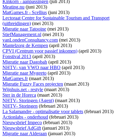
Kinkorn - aanpassingen
(juli 2013)
Meating.nu
(juni 2013)
MatGames.fr - Scellius
(juni 2013)
Lectoraat Centre for Sustainable Tourism and Transport
(uitbreidingen)
(mei 2013)
Migratie naar Tatooine
(mei 2013)
StiefManagement.nl
(mei 2013)
vanLondenConsultancy.com
(mei 2013)
Mantelzorg de Kempen
(april 2013)
CPVI (Centrum voor passief inkomen)
(april 2013)
Fonstival 2013
(april 2013)
Migratie naar Dagobah
(april 2013)
NHTV- van VWO naar HBO
(april 2013)
Migratie naar Mygeeto
(april 2013)
MatGames.fr
(maart 2013)
Migratie Fuzzy Faces projecten
(maart 2013)
Wijnhuis.net - restyle
(maart 2013)
Ster in de Horeca
(maart 2013)
NHTV- Storingen (Agent)
(maart 2013)
NHTV- Storingen
(februari 2013)
La Salamandre - optimalisatie voor tablets
(februari 2013)
Actionlabs - onderhoud
(februari 2013)
Nieuwsbrief Impeco
(februari 2013)
Nieuwsbrief AdGift
(januari 2013)
Migratie naar Alderaan
(januari 2013)