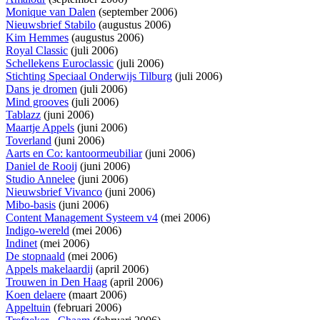
Monique van Dalen
(september 2006)
Nieuwsbrief Stabilo
(augustus 2006)
Kim Hemmes
(augustus 2006)
Royal Classic
(juli 2006)
Schellekens Euroclassic
(juli 2006)
Stichting Speciaal Onderwijs Tilburg
(juli 2006)
Dans je dromen
(juli 2006)
Mind grooves
(juli 2006)
Tablazz
(juni 2006)
Maartje Appels
(juni 2006)
Toverland
(juni 2006)
Aarts en Co: kantoormeubiliar
(juni 2006)
Daniel de Rooij
(juni 2006)
Studio Annelee
(juni 2006)
Nieuwsbrief Vivanco
(juni 2006)
Mibo-basis
(juni 2006)
Content Management Systeem v4
(mei 2006)
Indigo-wereld
(mei 2006)
Indinet
(mei 2006)
De stopnaald
(mei 2006)
Appels makelaardij
(april 2006)
Trouwen in Den Haag
(april 2006)
Koen delaere
(maart 2006)
Appeltuin
(februari 2006)