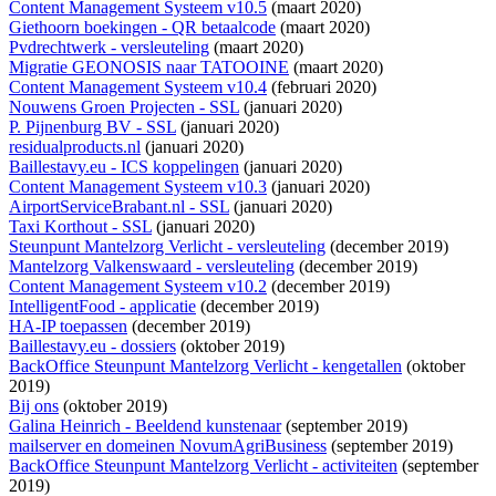
Content Management Systeem v10.5
(maart 2020)
Giethoorn boekingen - QR betaalcode
(maart 2020)
Pvdrechtwerk - versleuteling
(maart 2020)
Migratie GEONOSIS naar TATOOINE
(maart 2020)
Content Management Systeem v10.4
(februari 2020)
Nouwens Groen Projecten - SSL
(januari 2020)
P. Pijnenburg BV - SSL
(januari 2020)
residualproducts.nl
(januari 2020)
Baillestavy.eu - ICS koppelingen
(januari 2020)
Content Management Systeem v10.3
(januari 2020)
AirportServiceBrabant.nl - SSL
(januari 2020)
Taxi Korthout - SSL
(januari 2020)
Steunpunt Mantelzorg Verlicht - versleuteling
(december 2019)
Mantelzorg Valkenswaard - versleuteling
(december 2019)
Content Management Systeem v10.2
(december 2019)
IntelligentFood - applicatie
(december 2019)
HA-IP toepassen
(december 2019)
Baillestavy.eu - dossiers
(oktober 2019)
BackOffice Steunpunt Mantelzorg Verlicht - kengetallen
(oktober
2019)
Bij ons
(oktober 2019)
Galina Heinrich - Beeldend kunstenaar
(september 2019)
mailserver en domeinen NovumAgriBusiness
(september 2019)
BackOffice Steunpunt Mantelzorg Verlicht - activiteiten
(september
2019)