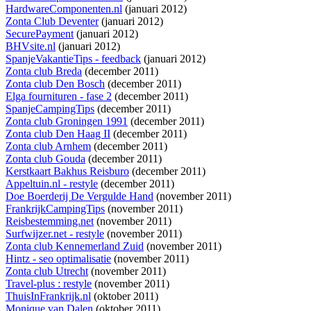
HardwareComponenten.nl
(januari 2012)
Zonta Club Deventer
(januari 2012)
SecurePayment
(januari 2012)
BHVsite.nl
(januari 2012)
SpanjeVakantieTips - feedback
(januari 2012)
Zonta club Breda
(december 2011)
Zonta club Den Bosch
(december 2011)
Elga fournituren - fase 2
(december 2011)
SpanjeCampingTips
(december 2011)
Zonta club Groningen 1991
(december 2011)
Zonta club Den Haag II
(december 2011)
Zonta club Arnhem
(december 2011)
Zonta club Gouda
(december 2011)
Kerstkaart Bakhus Reisburo
(december 2011)
Appeltuin.nl - restyle
(december 2011)
Doe Boerderij De Vergulde Hand
(november 2011)
FrankrijkCampingTips
(november 2011)
Reisbestemming.net
(november 2011)
Surfwijzer.net - restyle
(november 2011)
Zonta club Kennemerland Zuid
(november 2011)
Hintz - seo optimalisatie
(november 2011)
Zonta club Utrecht
(november 2011)
Travel-plus : restyle
(november 2011)
ThuisInFrankrijk.nl
(oktober 2011)
Monique van Dalen
(oktober 2011)