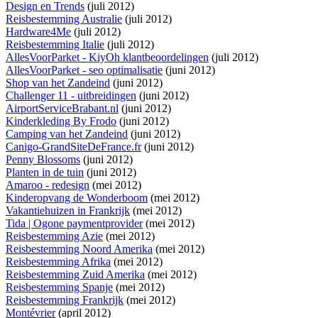
Design en Trends
(juli 2012)
Reisbestemming Australie
(juli 2012)
Hardware4Me
(juli 2012)
Reisbestemming Italie
(juli 2012)
AllesVoorParket - KiyOh klantbeoordelingen
(juli 2012)
AllesVoorParket - seo optimalisatie
(juni 2012)
Shop van het Zandeind
(juni 2012)
Challenger 11 - uitbreidingen
(juni 2012)
AirportServiceBrabant.nl
(juni 2012)
Kinderkleding By Frodo
(juni 2012)
Camping van het Zandeind
(juni 2012)
Canigo-GrandSiteDeFrance.fr
(juni 2012)
Penny Blossoms
(juni 2012)
Planten in de tuin
(juni 2012)
Amaroo - redesign
(mei 2012)
Kinderopvang de Wonderboom
(mei 2012)
Vakantiehuizen in Frankrijk
(mei 2012)
Tida | Ogone paymentprovider
(mei 2012)
Reisbestemming Azie
(mei 2012)
Reisbestemming Noord Amerika
(mei 2012)
Reisbestemming Afrika
(mei 2012)
Reisbestemming Zuid Amerika
(mei 2012)
Reisbestemming Spanje
(mei 2012)
Reisbestemming Frankrijk
(mei 2012)
Montévrier
(april 2012)