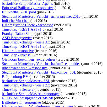
backoffice ScriptieMaster: Agents
(juli 2016)
Foinstival Baillestavy - responsive
(juni 2016)
EK Voetbal 2016 pool
(juni 2016)
Steunpunt Mantelzorg Verlicht - aanvraag mzc 2016
(juni 2016)
Indische Muschen
(mei 2016)
Urenregistratie Cicero - webbased
(mei 2016)
TimeSnap - REST API v1.3
(april 2016)
Frankys Tattoo Shop
(april 2016)
ASD Bezorgservice
(maart 2016)
TimeSnapExchange - versie 3.x
(maart 2016)
TimeSnap - REST API v1.2
(maart 2016)
Kinkorn - responsive
(februari 2016)
TimeSnap - release 3
(februari 2016)
Giethoorn boekingen - extra beheer
(februari 2016)
Steunpunt Mantelzorg Verlicht - backoffice | notities
(januari 2016)
urbanessentials.nl - responsive
(januari 2016)
Steunpunt Mantelzorg Verlicht - backoffice | SSL
(december 2015)
P. Pijnenburg BV
(december 2015)
backoffice ScriptieMaster - SSL
(december 2015)
TimeSnapExchange - versie 2.x
(november 2015)
TimeSnap - release 2
(november 2015)
backoffice ScriptieMaster - rapportage
(november 2015)
NTHV online: upgrade oCMS v8
(oktober 2015)
Baillestavy.fr - responsive
(oktober 2015)
Kinderopvang de Wonderboom - aanpassingen
(september 2015)