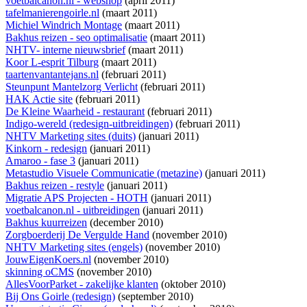
voetbalcanon.nl - webshop
(april 2011)
tafelmanierengoirle.nl
(maart 2011)
Michiel Windrich Montage
(maart 2011)
Bakhus reizen - seo optimalisatie
(maart 2011)
NHTV- interne nieuwsbrief
(maart 2011)
Koor L-esprit Tilburg
(maart 2011)
taartenvantantejans.nl
(februari 2011)
Steunpunt Mantelzorg Verlicht
(februari 2011)
HAK Actie site
(februari 2011)
De Kleine Waarheid - restaurant
(februari 2011)
Indigo-wereld (redesign-uitbreidingen)
(februari 2011)
NHTV Marketing sites (duits)
(januari 2011)
Kinkorn - redesign
(januari 2011)
Amaroo - fase 3
(januari 2011)
Metastudio Visuele Communicatie (metazine)
(januari 2011)
Bakhus reizen - restyle
(januari 2011)
Migratie APS Projecten - HOTH
(januari 2011)
voetbalcanon.nl - uitbreidingen
(januari 2011)
Bakhus kuurreizen
(december 2010)
Zorgboerderij De Vergulde Hand
(november 2010)
NHTV Marketing sites (engels)
(november 2010)
JouwEigenKoers.nl
(november 2010)
skinning oCMS
(november 2010)
AllesVoorParket - zakelijke klanten
(oktober 2010)
Bij Ons Goirle (redesign)
(september 2010)