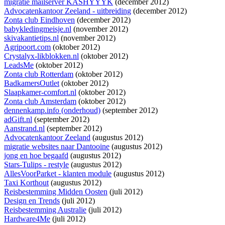
migratie mailserver KASHYYYK
(december 2012)
Advocatenkantoor Zeeland - uitbreiding
(december 2012)
Zonta club Eindhoven
(december 2012)
babykledingmeisje.nl
(november 2012)
skivakantietips.nl
(november 2012)
Agripoort.com
(oktober 2012)
Crystalyx-likblokken.nl
(oktober 2012)
LeadsMe
(oktober 2012)
Zonta club Rotterdam
(oktober 2012)
BadkamersOutlet
(oktober 2012)
Slaapkamer-comfort.nl
(oktober 2012)
Zonta club Amsterdam
(oktober 2012)
dennenkamp.info (onderhoud)
(september 2012)
adGift.nl
(september 2012)
Aanstrand.nl
(september 2012)
Advocatenkantoor Zeeland
(augustus 2012)
migratie websites naar Dantooine
(augustus 2012)
jong en hoe begaafd
(augustus 2012)
Stars-Tulips - restyle
(augustus 2012)
AllesVoorParket - klanten module
(augustus 2012)
Taxi Korthout
(augustus 2012)
Reisbestemming Midden Oosten
(juli 2012)
Design en Trends
(juli 2012)
Reisbestemming Australie
(juli 2012)
Hardware4Me
(juli 2012)