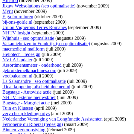
Amaroo
(november 2009)
Jixaw Websolutions (seo optimalisatie)
(november 2009)
Myrit
(november 2009)
Elga fournituren
(oktober 2009)
bij-ons-goirle.nl
(september 2009)
Union Vignerons Terres Romanes
(september 2009)
NHTV Insight
(september 2009)
Wijnhuis - seo optimalisatie
(augustus 2009)
Vakantiehuizen in Frankrijk (seo optimalisatie)
(augustus 2009)
macmedic.nl mailform
(juli 2009)
Heliotech - redesign
(juli 2009)
NVLA Updater
(juli 2009)
Assortimentsmeter - onderhoud
(juli 2009)
gebruiktemelkmachines.com
(juli 2009)
voetbalcanon.nl
(juli 2009)
La Salamandre - seo optimalisatie
(juli 2009)
iDeal koppeling afscheidbloemen.nl
(juni 2009)
Bagstage - Autovisie actie
(juni 2009)
NHTV- externe nieuwsbrief
(juni 2009)
Bagstage - Margriet actie
(mei 2009)
Tuin en Klussen
(april 2009)
very cheap kledingpartys
(april 2009)
Nederlandse Vereniging van Longfunctie Assistenten
(april 2009)
Ferronerie du Riberal (redesign)
(maart 2009)
Binnen verkoopstyling
(februari 2009)