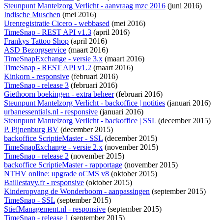
Steunpunt Mantelzorg Verlicht - aanvraag mzc 2016
(juni 2016)
Indische Muschen
(mei 2016)
Urenregistratie Cicero - webbased
(mei 2016)
TimeSnap - REST API v1.3
(april 2016)
Frankys Tattoo Shop
(april 2016)
ASD Bezorgservice
(maart 2016)
TimeSnapExchange - versie 3.x
(maart 2016)
TimeSnap - REST API v1.2
(maart 2016)
Kinkorn - responsive
(februari 2016)
TimeSnap - release 3
(februari 2016)
Giethoorn boekingen - extra beheer
(februari 2016)
Steunpunt Mantelzorg Verlicht - backoffice | notities
(januari 2016)
urbanessentials.nl - responsive
(januari 2016)
Steunpunt Mantelzorg Verlicht - backoffice | SSL
(december 2015)
P. Pijnenburg BV
(december 2015)
backoffice ScriptieMaster - SSL
(december 2015)
TimeSnapExchange - versie 2.x
(november 2015)
TimeSnap - release 2
(november 2015)
backoffice ScriptieMaster - rapportage
(november 2015)
NTHV online: upgrade oCMS v8
(oktober 2015)
Baillestavy.fr - responsive
(oktober 2015)
Kinderopvang de Wonderboom - aanpassingen
(september 2015)
TimeSnap - SSL
(september 2015)
StiefManagement.nl - responsive
(september 2015)
TimeSnap - release 1
(september 2015)