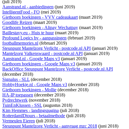
(juli 2019)
Aanstrand.nl - aanbiedingen
(juni 2019)
IntelligentFood - FO
(mei 2019)
Giethoorn boekingen - VVV cadeaukaart
(maart 2019)
Goodlife Reizen
(maart 2019)
Giethoorn boekingen - Alipay Wechatpay
(maart 2019)
Baillestavy.eu - Huis te huur
(maart 2019)
Profound Logics bv - aanpassingen
(februari 2019)
footballmemories.nl
(februari 2019)
Steunpunt Mantelzorg Verlicht - postcode.nl API
(januari 2019)
Mantelzorg Valkenswaard - postcode.nl API
(januari 2019)
Aanstrand.nl - Google Maps v3
(januari 2019)
Giethoorn boekingen - Google Maps v3
(januari 2019)
BackOffice Steunpunt Mantelzorg Verlicht - postcode.nl API
(december 2018)
Signalus - SLL
(december 2018)
HobbyHoekje.nl - Google Maps v3
(december 2018)
Giethoorn boekingen - Mollie
(december 2018)
HA-IP toepassen
(december 2018)
Pvdrechtwerk
(november 2018)
TuinEnKlussen - SSL
(augustus 2018)
Kim Hemmes - landingspagina
(juli 2018)
RotterdamIDtours - betaalmethode
(juli 2018)
Vermeulen Eieren
(juli 2018)
Steunpunt Mantelzorg Verlicht - aanvraag mzc 2018
(juni 2018)