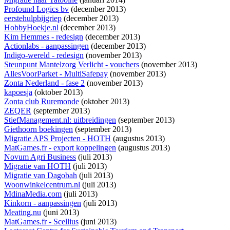
Profound Logics bv
(december 2013)
eerstehulpbijgriep
(december 2013)
HobbyHoekje.nl
(december 2013)
Kim Hemmes - redesign
(december 2013)
Actionlabs - aanpassingen
(december 2013)
Indigo-wereld - redesign
(november 2013)
Steunpunt Mantelzorg Verlicht - vouchers
(november 2013)
AllesVoorParket - MultiSafepay
(november 2013)
Zonta Nederland - fase 2
(november 2013)
kapoesja
(oktober 2013)
Zonta club Ruremonde
(oktober 2013)
ZEQER
(september 2013)
StiefManagement.nl: uitbreidingen
(september 2013)
Giethoorn boekingen
(september 2013)
Migratie APS Projecten - HOTH
(augustus 2013)
MatGames.fr - export koppelingen
(augustus 2013)
Novum Agri Business
(juli 2013)
Migratie van HOTH
(juli 2013)
Migratie van Dagobah
(juli 2013)
Woonwinkelcentrum.nl
(juli 2013)
MdinaMedia.com
(juli 2013)
Kinkorn - aanpassingen
(juli 2013)
Meating.nu
(juni 2013)
MatGames.fr - Scellius
(juni 2013)