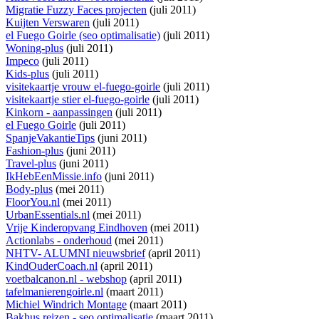
Migratie Fuzzy Faces projecten
(juli 2011)
Kuijten Verswaren
(juli 2011)
el Fuego Goirle (seo optimalisatie)
(juli 2011)
Woning-plus
(juli 2011)
Impeco
(juli 2011)
Kids-plus
(juli 2011)
visitekaartje vrouw el-fuego-goirle
(juli 2011)
visitekaartje stier el-fuego-goirle
(juli 2011)
Kinkorn - aanpassingen
(juli 2011)
el Fuego Goirle
(juli 2011)
SpanjeVakantieTips
(juni 2011)
Fashion-plus
(juni 2011)
Travel-plus
(juni 2011)
IkHebEenMissie.info
(juni 2011)
Body-plus
(mei 2011)
FloorYou.nl
(mei 2011)
UrbanEssentials.nl
(mei 2011)
Vrije Kinderopvang Eindhoven
(mei 2011)
Actionlabs - onderhoud
(mei 2011)
NHTV- ALUMNI nieuwsbrief
(april 2011)
KindOuderCoach.nl
(april 2011)
voetbalcanon.nl - webshop
(april 2011)
tafelmanierengoirle.nl
(maart 2011)
Michiel Windrich Montage
(maart 2011)
Bakhus reizen - seo optimalisatie
(maart 2011)