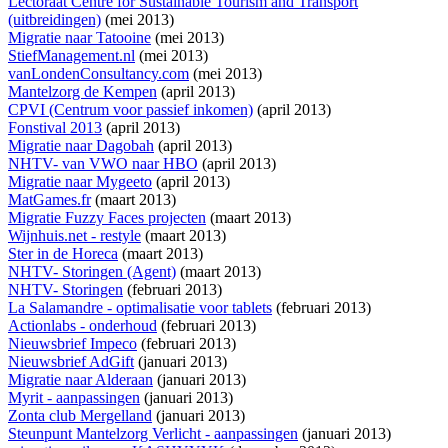
Lectoraat Centre for Sustainable Tourism and Transport
(uitbreidingen)
(mei 2013)
Migratie naar Tatooine
(mei 2013)
StiefManagement.nl
(mei 2013)
vanLondenConsultancy.com
(mei 2013)
Mantelzorg de Kempen
(april 2013)
CPVI (Centrum voor passief inkomen)
(april 2013)
Fonstival 2013
(april 2013)
Migratie naar Dagobah
(april 2013)
NHTV- van VWO naar HBO
(april 2013)
Migratie naar Mygeeto
(april 2013)
MatGames.fr
(maart 2013)
Migratie Fuzzy Faces projecten
(maart 2013)
Wijnhuis.net - restyle
(maart 2013)
Ster in de Horeca
(maart 2013)
NHTV- Storingen (Agent)
(maart 2013)
NHTV- Storingen
(februari 2013)
La Salamandre - optimalisatie voor tablets
(februari 2013)
Actionlabs - onderhoud
(februari 2013)
Nieuwsbrief Impeco
(februari 2013)
Nieuwsbrief AdGift
(januari 2013)
Migratie naar Alderaan
(januari 2013)
Myrit - aanpassingen
(januari 2013)
Zonta club Mergelland
(januari 2013)
Steunpunt Mantelzorg Verlicht - aanpassingen
(januari 2013)