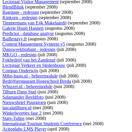
Lectoraat Visitor Management
(september 2008)
BlendBlink
(september 2008)
Bagstage - redesign
(september 2008)
Kinkorn - redesign
(september 2008)
Timmermans van Eijk Makelaardij
(september 2008)
Galerie Huub Hannen
(augustus 2008)
Predictor - database analyse
(augustus 2008)
Baillestavy.fr
(augustus 2008)
Content Management Systeem v5
(augustus 2008)
Dansweekbrabant - redesign
(juli 2008)
MKGO - redesign
(juli 2008)
Fokbedrijf van het Zandeind
(juli 2008)
Lectoraat Verkeer en Stedenbouw
(juli 2008)
Compas Onderwijs
(juli 2008)
Mibo-basis.nl - beheermodule
(juli 2008)
Bedrijfsrestaurant Hogeschool Breda
(juli 2008)
Whizzer.nl - beheermodule
(juni 2008)
Tilburg Dans Stad
(juni 2008)
Salamander Beeldfoto
(juni 2008)
Nieuwsbrief Puurgroen
(juni 2008)
lascalatilburg.nl
(mei 2008)
Winkelweetjes fase 2
(mei 2008)
Stars-Tulips
(mei 2008)
International Tourism Students Conference
(mei 2008)
Actionlabs LMS Player
(april 2008)