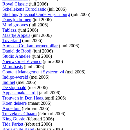
Royal Classic
(juli 2006)
Schellekens Euroclassic
(juli 2006)
Stichting Speciaal Onderwijs Tilburg
(juli 2006)
Dans je dromen
(juli 2006)
Mind grooves
(juli 2006)
Tablazz
(juni 2006)
Maartje Appels
(juni 2006)
Toverland
(juni 2006)
Aarts en Co: kantoormeubiliar
(juni 2006)
Daniel de Rooij
(juni 2006)
Studio Annelee
(juni 2006)
Nieuwsbrief Vivanco
(juni 2006)
Mibo-basis
(juni 2006)
Content Management Systeem v4
(mei 2006)
Indigo-wereld
(mei 2006)
Indinet
(mei 2006)
De stopnaald
(mei 2006)
Appels makelaardij
(april 2006)
Trouwen in Den Haag
(april 2006)
Koen delaere
(maart 2006)
Appeltuin
(februari 2006)
Trefzeker - Chaam
(februari 2006)
King Gussie
(februari 2006)
Tida Parket
(februari 2006)
Boris en de Band
(februari 2006)