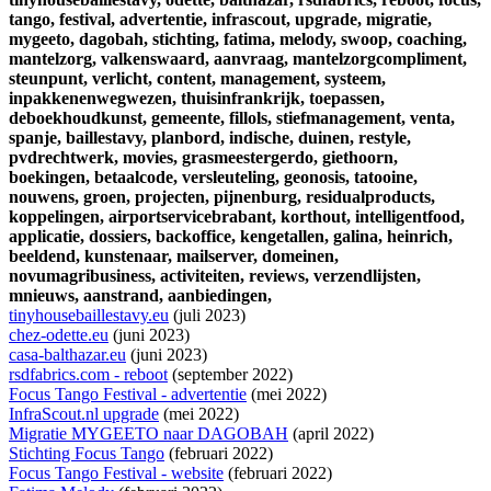
tango,
festival,
advertentie,
infrascout,
upgrade,
migratie,
mygeeto,
dagobah,
stichting,
fatima,
melody,
swoop,
coaching,
mantelzorg,
valkenswaard,
aanvraag,
mantelzorgcompliment,
steunpunt,
verlicht,
content,
management,
systeem,
inpakkenenwegwezen,
thuisinfrankrijk,
toepassen,
deboekhoudkunst,
gemeente,
fillols,
stiefmanagement,
venta,
spanje,
baillestavy,
planbord,
indische,
duinen,
restyle,
pvdrechtwerk,
movies,
grasmeestergerdo,
giethoorn,
boekingen,
betaalcode,
versleuteling,
geonosis,
tatooine,
nouwens,
groen,
projecten,
pijnenburg,
residualproducts,
koppelingen,
airportservicebrabant,
korthout,
intelligentfood,
applicatie,
dossiers,
backoffice,
kengetallen,
galina,
heinrich,
beeldend,
kunstenaar,
mailserver,
domeinen,
novumagribusiness,
activiteiten,
reviews,
verzendlijsten,
mnieuws,
aanstrand,
aanbiedingen,
tinyhousebaillestavy.eu
(juli 2023)
chez-odette.eu
(juni 2023)
casa-balthazar.eu
(juni 2023)
rsdfabrics.com - reboot
(september 2022)
Focus Tango Festival - advertentie
(mei 2022)
InfraScout.nl upgrade
(mei 2022)
Migratie MYGEETO naar DAGOBAH
(april 2022)
Stichting Focus Tango
(februari 2022)
Focus Tango Festival - website
(februari 2022)