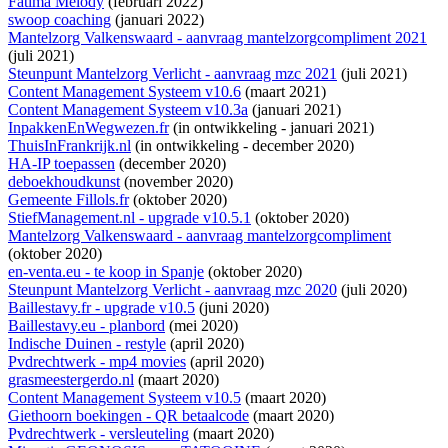
Fatima Melody
(februari 2022)
swoop coaching
(januari 2022)
Mantelzorg Valkenswaard - aanvraag mantelzorgcompliment 2021
(juli 2021)
Steunpunt Mantelzorg Verlicht - aanvraag mzc 2021
(juli 2021)
Content Management Systeem v10.6
(maart 2021)
Content Management Systeem v10.3a
(januari 2021)
InpakkenEnWegwezen.fr
(
in ontwikkeling
- januari 2021)
ThuisInFrankrijk.nl
(
in ontwikkeling
- december 2020)
HA-IP toepassen
(december 2020)
deboekhoudkunst
(november 2020)
Gemeente Fillols.fr
(oktober 2020)
StiefManagement.nl - upgrade v10.5.1
(oktober 2020)
Mantelzorg Valkenswaard - aanvraag mantelzorgcompliment
(oktober 2020)
en-venta.eu - te koop in Spanje
(oktober 2020)
Steunpunt Mantelzorg Verlicht - aanvraag mzc 2020
(juli 2020)
Baillestavy.fr - upgrade v10.5
(juni 2020)
Baillestavy.eu - planbord
(mei 2020)
Indische Duinen - restyle
(april 2020)
Pvdrechtwerk - mp4 movies
(april 2020)
grasmeestergerdo.nl
(maart 2020)
Content Management Systeem v10.5
(maart 2020)
Giethoorn boekingen - QR betaalcode
(maart 2020)
Pvdrechtwerk - versleuteling
(maart 2020)