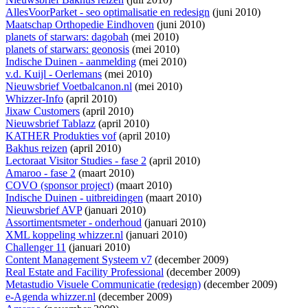
AllesVoorParket - seo optimalisatie en redesign
(juni 2010)
Maatschap Orthopedie Eindhoven
(juni 2010)
planets of starwars: dagobah
(mei 2010)
planets of starwars: geonosis
(mei 2010)
Indische Duinen - aanmelding
(mei 2010)
v.d. Kuijl - Oerlemans
(mei 2010)
Nieuwsbrief Voetbalcanon.nl
(mei 2010)
Whizzer-Info
(april 2010)
Jixaw Customers
(april 2010)
Nieuwsbrief Tablazz
(april 2010)
KATHER Produkties vof
(april 2010)
Bakhus reizen
(april 2010)
Lectoraat Visitor Studies - fase 2
(april 2010)
Amaroo - fase 2
(maart 2010)
COVO (sponsor project)
(maart 2010)
Indische Duinen - uitbreidingen
(maart 2010)
Nieuwsbrief AVP
(januari 2010)
Assortimentsmeter - onderhoud
(januari 2010)
XML koppeling whizzer.nl
(januari 2010)
Challenger 11
(januari 2010)
Content Management Systeem v7
(december 2009)
Real Estate and Facility Professional
(december 2009)
Metastudio Visuele Communicatie (redesign)
(december 2009)
e-Agenda whizzer.nl
(december 2009)