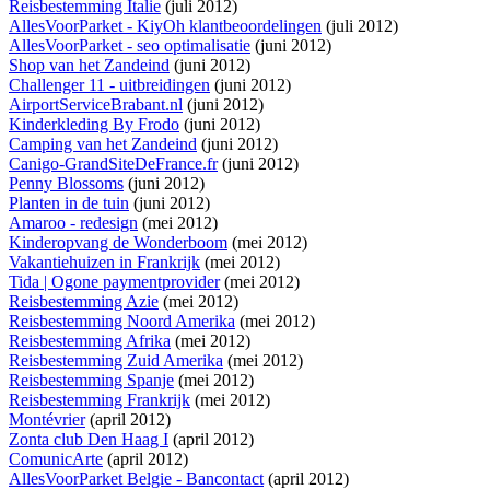
Reisbestemming Italie
(juli 2012)
AllesVoorParket - KiyOh klantbeoordelingen
(juli 2012)
AllesVoorParket - seo optimalisatie
(juni 2012)
Shop van het Zandeind
(juni 2012)
Challenger 11 - uitbreidingen
(juni 2012)
AirportServiceBrabant.nl
(juni 2012)
Kinderkleding By Frodo
(juni 2012)
Camping van het Zandeind
(juni 2012)
Canigo-GrandSiteDeFrance.fr
(juni 2012)
Penny Blossoms
(juni 2012)
Planten in de tuin
(juni 2012)
Amaroo - redesign
(mei 2012)
Kinderopvang de Wonderboom
(mei 2012)
Vakantiehuizen in Frankrijk
(mei 2012)
Tida | Ogone paymentprovider
(mei 2012)
Reisbestemming Azie
(mei 2012)
Reisbestemming Noord Amerika
(mei 2012)
Reisbestemming Afrika
(mei 2012)
Reisbestemming Zuid Amerika
(mei 2012)
Reisbestemming Spanje
(mei 2012)
Reisbestemming Frankrijk
(mei 2012)
Montévrier
(april 2012)
Zonta club Den Haag I
(april 2012)
ComunicArte
(april 2012)
AllesVoorParket Belgie - Bancontact
(april 2012)