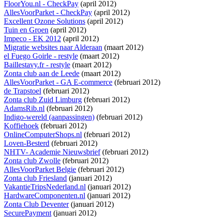
FloorYou.nl - CheckPay
(april 2012)
AllesVoorParket - CheckPay
(april 2012)
Excellent Ozone Solutions
(april 2012)
Tuin en Groen
(april 2012)
Impeco - EK 2012
(april 2012)
Migratie websites naar Alderaan
(maart 2012)
el Fuego Goirle - restyle
(maart 2012)
Baillestavy.fr - restyle
(maart 2012)
Zonta club aan de Leede
(maart 2012)
AllesVoorParket - GA E-commerce
(februari 2012)
de Trapstoel
(februari 2012)
Zonta club Zuid Limburg
(februari 2012)
AdamsRib.nl
(februari 2012)
Indigo-wereld (aanpassingen)
(februari 2012)
Koffiehoek
(februari 2012)
OnlineComputerShops.nl
(februari 2012)
Loven-Besterd
(februari 2012)
NHTV- Academie Nieuwsbrief
(februari 2012)
Zonta club Zwolle
(februari 2012)
AllesVoorParket Belgie
(februari 2012)
Zonta club Friesland
(januari 2012)
VakantieTripsNederland.nl
(januari 2012)
HardwareComponenten.nl
(januari 2012)
Zonta Club Deventer
(januari 2012)
SecurePayment
(januari 2012)