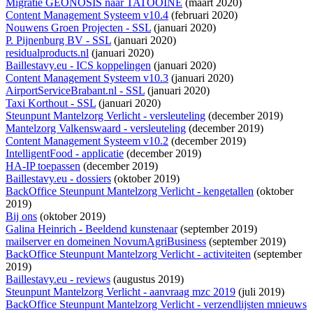
Migratie GEONOSIS naar TATOOINE
(maart 2020)
Content Management Systeem v10.4
(februari 2020)
Nouwens Groen Projecten - SSL
(januari 2020)
P. Pijnenburg BV - SSL
(januari 2020)
residualproducts.nl
(januari 2020)
Baillestavy.eu - ICS koppelingen
(januari 2020)
Content Management Systeem v10.3
(januari 2020)
AirportServiceBrabant.nl - SSL
(januari 2020)
Taxi Korthout - SSL
(januari 2020)
Steunpunt Mantelzorg Verlicht - versleuteling
(december 2019)
Mantelzorg Valkenswaard - versleuteling
(december 2019)
Content Management Systeem v10.2
(december 2019)
IntelligentFood - applicatie
(december 2019)
HA-IP toepassen
(december 2019)
Baillestavy.eu - dossiers
(oktober 2019)
BackOffice Steunpunt Mantelzorg Verlicht - kengetallen
(oktober
2019)
Bij ons
(oktober 2019)
Galina Heinrich - Beeldend kunstenaar
(september 2019)
mailserver en domeinen NovumAgriBusiness
(september 2019)
BackOffice Steunpunt Mantelzorg Verlicht - activiteiten
(september
2019)
Baillestavy.eu - reviews
(augustus 2019)
Steunpunt Mantelzorg Verlicht - aanvraag mzc 2019
(juli 2019)
BackOffice Steunpunt Mantelzorg Verlicht - verzendlijsten mnieuws