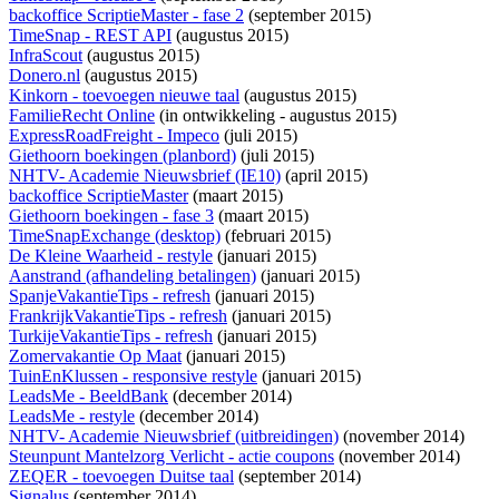
backoffice ScriptieMaster - fase 2
(september 2015)
TimeSnap - REST API
(augustus 2015)
InfraScout
(augustus 2015)
Donero.nl
(augustus 2015)
Kinkorn - toevoegen nieuwe taal
(augustus 2015)
FamilieRecht Online
(
in ontwikkeling
- augustus 2015)
ExpressRoadFreight - Impeco
(juli 2015)
Giethoorn boekingen (planbord)
(juli 2015)
NHTV- Academie Nieuwsbrief (IE10)
(april 2015)
backoffice ScriptieMaster
(maart 2015)
Giethoorn boekingen - fase 3
(maart 2015)
TimeSnapExchange (desktop)
(februari 2015)
De Kleine Waarheid - restyle
(januari 2015)
Aanstrand (afhandeling betalingen)
(januari 2015)
SpanjeVakantieTips - refresh
(januari 2015)
FrankrijkVakantieTips - refresh
(januari 2015)
TurkijeVakantieTips - refresh
(januari 2015)
Zomervakantie Op Maat
(januari 2015)
TuinEnKlussen - responsive restyle
(januari 2015)
LeadsMe - BeeldBank
(december 2014)
LeadsMe - restyle
(december 2014)
NHTV- Academie Nieuwsbrief (uitbreidingen)
(november 2014)
Steunpunt Mantelzorg Verlicht - actie coupons
(november 2014)
ZEQER - toevoegen Duitse taal
(september 2014)
Signalus
(september 2014)