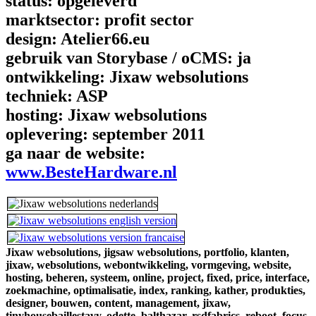
status:
opgeleverd
marktsector:
profit sector
design:
Atelier66.eu
gebruik van Storybase / oCMS:
ja
ontwikkeling:
Jixaw websolutions
techniek:
ASP
hosting:
Jixaw websolutions
oplevering:
september 2011
ga naar de website:
www.BesteHardware.nl
Jixaw websolutions,
jigsaw websolutions,
portfolio,
klanten,
jixaw,
websolutions,
webontwikkeling,
vormgeving,
website,
hosting,
beheren,
systeem,
online,
project,
fixed,
price,
interface,
zoekmachine,
optimalisatie,
index,
ranking,
kather,
produkties,
designer,
bouwen,
content,
management,
jixaw,
tinyhousebaillestavy,
odette,
balthazar,
rsdfabrics,
reboot,
focus,