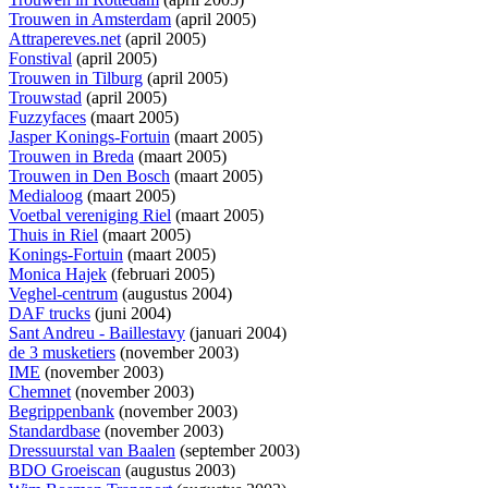
Trouwen in Amsterdam
(april 2005)
Attrapereves.net
(april 2005)
Fonstival
(april 2005)
Trouwen in Tilburg
(april 2005)
Trouwstad
(april 2005)
Fuzzyfaces
(maart 2005)
Jasper Konings-Fortuin
(maart 2005)
Trouwen in Breda
(maart 2005)
Trouwen in Den Bosch
(maart 2005)
Medialoog
(maart 2005)
Voetbal vereniging Riel
(maart 2005)
Thuis in Riel
(maart 2005)
Konings-Fortuin
(maart 2005)
Monica Hajek
(februari 2005)
Veghel-centrum
(augustus 2004)
DAF trucks
(juni 2004)
Sant Andreu - Baillestavy
(januari 2004)
de 3 musketiers
(november 2003)
IME
(november 2003)
Chemnet
(november 2003)
Begrippenbank
(november 2003)
Standardbase
(november 2003)
Dressuurstal van Baalen
(september 2003)
BDO Groeiscan
(augustus 2003)