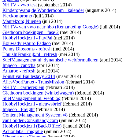
NHTV - vwo test
(september 2014)
Kinderopvang de Wonderboom - kalender
(augustus 2014)
Flexkompromo
(juli 2014)
Mantelzorg Nuenen
(juli 2014)
NHTV- van vwo naar hbo (Remarketing Google)
(juli 2014)
Giethoorn boekingen - fase 2
(mei 2014)
HobbyHoekje.nl - PayPal
(mei 2014)
Bouwadviesburo Fadaco
(mei 2014)
Penny Blossoms - refresh
(mei 2014)
ThuisInFrankrijk.nl - refresh
(mei 2014)
StiefManagement.nl: dynamische webformulieren
(april 2014)
Impeco - captcha
(april 2014)
Amaroo - refresh
(april 2014)
Foinstival Baillestavy 2014
(maart 2014)
AllesVoorParket - TransMission
(februari 2014)
NHTV - carriereplein
(februari 2014)
Giethoorn boekingen (winkelwagen)
(februari 2014)
StiefManagement.nl: webblog
(februari 2014)
HobbyHoekje.nl - nieuwsbrief
(februari 2014)
Impeco - Freight
(februari 2014)
Content Management Systeem v8
(februari 2014)
vanLondenConsultancy.com
(januari 2014)
HobbyHoekje.nl (BackOffice)
(januari 2014)
Actionlabs - migratie
(januari 2014)
Migratie naar Tatooine
(januari 2014)