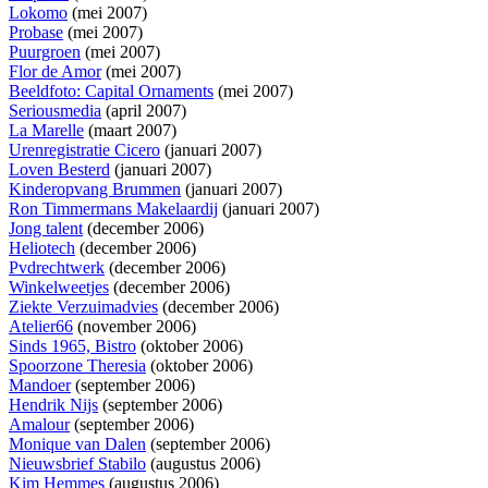
Lokomo
(mei 2007)
Probase
(mei 2007)
Puurgroen
(mei 2007)
Flor de Amor
(mei 2007)
Beeldfoto: Capital Ornaments
(mei 2007)
Seriousmedia
(april 2007)
La Marelle
(maart 2007)
Urenregistratie Cicero
(januari 2007)
Loven Besterd
(januari 2007)
Kinderopvang Brummen
(januari 2007)
Ron Timmermans Makelaardij
(januari 2007)
Jong talent
(december 2006)
Heliotech
(december 2006)
Pvdrechtwerk
(december 2006)
Winkelweetjes
(december 2006)
Ziekte Verzuimadvies
(december 2006)
Atelier66
(november 2006)
Sinds 1965, Bistro
(oktober 2006)
Spoorzone Theresia
(oktober 2006)
Mandoer
(september 2006)
Hendrik Nijs
(september 2006)
Amalour
(september 2006)
Monique van Dalen
(september 2006)
Nieuwsbrief Stabilo
(augustus 2006)
Kim Hemmes
(augustus 2006)