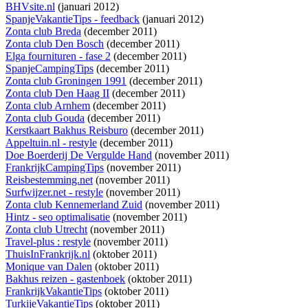
BHVsite.nl
(januari 2012)
SpanjeVakantieTips - feedback
(januari 2012)
Zonta club Breda
(december 2011)
Zonta club Den Bosch
(december 2011)
Elga fournituren - fase 2
(december 2011)
SpanjeCampingTips
(december 2011)
Zonta club Groningen 1991
(december 2011)
Zonta club Den Haag II
(december 2011)
Zonta club Arnhem
(december 2011)
Zonta club Gouda
(december 2011)
Kerstkaart Bakhus Reisburo
(december 2011)
Appeltuin.nl - restyle
(december 2011)
Doe Boerderij De Vergulde Hand
(november 2011)
FrankrijkCampingTips
(november 2011)
Reisbestemming.net
(november 2011)
Surfwijzer.net - restyle
(november 2011)
Zonta club Kennemerland Zuid
(november 2011)
Hintz - seo optimalisatie
(november 2011)
Zonta club Utrecht
(november 2011)
Travel-plus : restyle
(november 2011)
ThuisInFrankrijk.nl
(oktober 2011)
Monique van Dalen
(oktober 2011)
Bakhus reizen - gastenboek
(oktober 2011)
FrankrijkVakantieTips
(oktober 2011)
TurkijeVakantieTips
(oktober 2011)