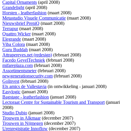
Capital Ornaments
(april 2008)
Grandelight
(april 2008)
Horsten - leatherfashion
(maart 2008)
Metastudio Visuele Communicatie
(maart 2008)
Nieuwsbrief PreniQ
(maart 2008)
Terrapur
(maart 2008)
Quattro Wicker
(maart 2008)
Elegrande
(maart 2008)
Viba Colora
(maart 2008)
Guru Buddah
(maart 2008)
Attrapereves.net (redesign)
(februari 2008)
Facedo GevelTechniek
(februari 2008)
mifareplaza.com
(februari 2008)
Assortimentsmeter
(februari 2008)
newgenerationsecurity.com
(februari 2008)
GoInvest
(februari 2008)
Els amics de Vallestavia
(
in ontwikkeling
- januari 2008)
Easylogic
(januari 2008)
Bagstage - leatherfashion
(januari 2008)
Lectoraat Centre for Sustainable Tourism and Transport
(januari
2008)
Studio Dubio
(januari 2008)
Trouwen in Alkmaar
(december 2007)
Trouwen in Nijmegen
(december 2007)
Urenregistratie Innoflow
(december 2007)