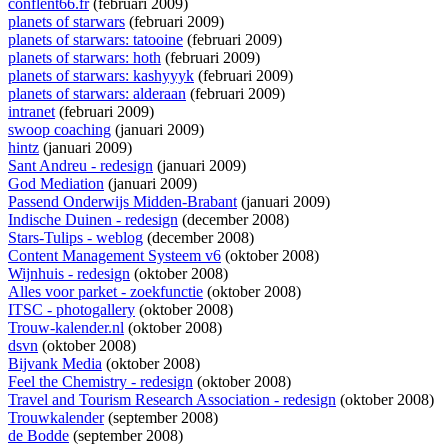
conflent66.fr
(februari 2009)
planets of starwars
(februari 2009)
planets of starwars: tatooine
(februari 2009)
planets of starwars: hoth
(februari 2009)
planets of starwars: kashyyyk
(februari 2009)
planets of starwars: alderaan
(februari 2009)
intranet
(februari 2009)
swoop coaching
(januari 2009)
hintz
(januari 2009)
Sant Andreu - redesign
(januari 2009)
God Mediation
(januari 2009)
Passend Onderwijs Midden-Brabant
(januari 2009)
Indische Duinen - redesign
(december 2008)
Stars-Tulips - weblog
(december 2008)
Content Management Systeem v6
(oktober 2008)
Wijnhuis - redesign
(oktober 2008)
Alles voor parket - zoekfunctie
(oktober 2008)
ITSC - photogallery
(oktober 2008)
Trouw-kalender.nl
(oktober 2008)
dsvn
(oktober 2008)
Bijvank Media
(oktober 2008)
Feel the Chemistry - redesign
(oktober 2008)
Travel and Tourism Research Association - redesign
(oktober 2008)
Trouwkalender
(september 2008)
de Bodde
(september 2008)