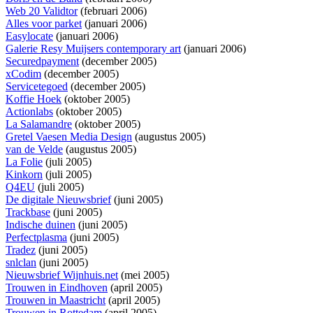
Web 20 Validtor
(februari 2006)
Alles voor parket
(januari 2006)
Easylocate
(januari 2006)
Galerie Resy Muijsers contemporary art
(januari 2006)
Securedpayment
(december 2005)
xCodim
(december 2005)
Servicetegoed
(december 2005)
Koffie Hoek
(oktober 2005)
Actionlabs
(oktober 2005)
La Salamandre
(oktober 2005)
Gretel Vaesen Media Design
(augustus 2005)
van de Velde
(augustus 2005)
La Folie
(juli 2005)
Kinkorn
(juli 2005)
Q4EU
(juli 2005)
De digitale Nieuwsbrief
(juni 2005)
Trackbase
(juni 2005)
Indische duinen
(juni 2005)
Perfectplasma
(juni 2005)
Tradez
(juni 2005)
snlclan
(juni 2005)
Nieuwsbrief Wijnhuis.net
(mei 2005)
Trouwen in Eindhoven
(april 2005)
Trouwen in Maastricht
(april 2005)
Trouwen in Rottedam
(april 2005)