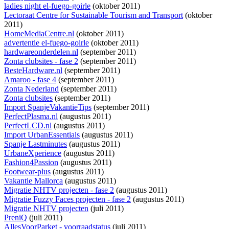
ladies night el-fuego-goirle
(oktober 2011)
Lectoraat Centre for Sustainable Tourism and Transport
(oktober
2011)
HomeMediaCentre.nl
(oktober 2011)
advertentie el-fuego-goirle
(oktober 2011)
hardwareonderdelen.nl
(september 2011)
Zonta clubsites - fase 2
(september 2011)
BesteHardware.nl
(september 2011)
Amaroo - fase 4
(september 2011)
Zonta Nederland
(september 2011)
Zonta clubsites
(september 2011)
Import SpanjeVakantieTips
(september 2011)
PerfectPlasma.nl
(augustus 2011)
PerfectLCD.nl
(augustus 2011)
Import UrbanEssentials
(augustus 2011)
Spanje Lastminutes
(augustus 2011)
UrbaneXperience
(augustus 2011)
Fashion4Passion
(augustus 2011)
Footwear-plus
(augustus 2011)
Vakantie Mallorca
(augustus 2011)
Migratie NHTV projecten - fase 2
(augustus 2011)
Migratie Fuzzy Faces projecten - fase 2
(augustus 2011)
Migratie NHTV projecten
(juli 2011)
PreniQ
(juli 2011)
AllesVoorParket - voorraadstatus
(juli 2011)