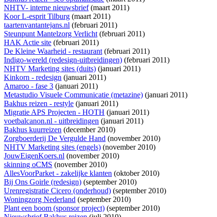
NHTV- interne nieuwsbrief
(maart 2011)
Koor L-esprit Tilburg
(maart 2011)
taartenvantantejans.nl
(februari 2011)
Steunpunt Mantelzorg Verlicht
(februari 2011)
HAK Actie site
(februari 2011)
De Kleine Waarheid - restaurant
(februari 2011)
Indigo-wereld (redesign-uitbreidingen)
(februari 2011)
NHTV Marketing sites (duits)
(januari 2011)
Kinkorn - redesign
(januari 2011)
Amaroo - fase 3
(januari 2011)
Metastudio Visuele Communicatie (metazine)
(januari 2011)
Bakhus reizen - restyle
(januari 2011)
Migratie APS Projecten - HOTH
(januari 2011)
voetbalcanon.nl - uitbreidingen
(januari 2011)
Bakhus kuurreizen
(december 2010)
Zorgboerderij De Vergulde Hand
(november 2010)
NHTV Marketing sites (engels)
(november 2010)
JouwEigenKoers.nl
(november 2010)
skinning oCMS
(november 2010)
AllesVoorParket - zakelijke klanten
(oktober 2010)
Bij Ons Goirle (redesign)
(september 2010)
Urenregistratie Cicero (onderhoud)
(september 2010)
Woningzorg Nederland
(september 2010)
Plant een boom (sponsor project)
(september 2010)
Nieuwsbrief Bakhus reizen
(juli 2010)