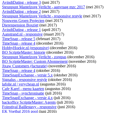
AvindtDating - release 3
(juni 2017)
Steunpunt Mantelzorg Verlicht - aanvraag mzc 2017
(mei 2017)
AvindtDating - release 2
(mei 2017)
Steunpunt Mantelzorg Verlicht - responsive restyle
(mei 2017)
Nouwens Groen Projecten
(mei 2017)
Dierenpension Boszigt
(mei 2017)
AvindtDating - release 1
(april 2017)
Aanstrand.nl - responsive
(maart 2017)
TimeSnap - release 5
(februari 2017)
TimeSnap - release 4
(december 2016)
HobbyHoekje.nl (responsive)
(december 2016)
BO ScriptieMaster: historie
(december 2016)
Steunpunt Mantelzorg Verlicht - zorgpas
(december 2016)
BO ScriptieMaster: Custom Abonnement
(november 2016)
Jixaw Customers (facturatie)
(november 2016)
TimeSnap - release 4
(oktober 2016)
TimeSnapExchange - versie 5.x
(oktober 2016)
Signalus - responsive restyle
(oktober 2016)
lafolie.nl | verycheap.nl
(augustus 2016)
Cafe Karel - menu kaarten
(augustus 2016)
TimeSnap - synchronisatie
(juli 2016)
TimeSnapExchange - versie 4.x
(juli 2016)
backoffice ScriptieMaster: Agents
(juli 2016)
Foinstival Baillestavy - responsive
(juni 2016)
EK Voetbal 2016 pool
(juni 2016)