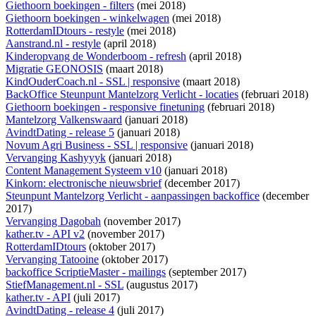
Giethoorn boekingen - filters
(mei 2018)
Giethoorn boekingen - winkelwagen
(mei 2018)
RotterdamIDtours - restyle
(mei 2018)
Aanstrand.nl - restyle
(april 2018)
Kinderopvang de Wonderboom - refresh
(april 2018)
Migratie GEONOSIS
(maart 2018)
KindOuderCoach.nl - SSL | responsive
(maart 2018)
BackOffice Steunpunt Mantelzorg Verlicht - locaties
(februari 2018)
Giethoorn boekingen - responsive finetuning
(februari 2018)
Mantelzorg Valkenswaard
(januari 2018)
AvindtDating - release 5
(januari 2018)
Novum Agri Business - SSL | responsive
(januari 2018)
Vervanging Kashyyyk
(januari 2018)
Content Management Systeem v10
(januari 2018)
Kinkorn: electronische nieuwsbrief
(december 2017)
Steunpunt Mantelzorg Verlicht - aanpassingen backoffice
(december
2017)
Vervanging Dagobah
(november 2017)
kather.tv - API v2
(november 2017)
RotterdamIDtours
(oktober 2017)
Vervanging Tatooine
(oktober 2017)
backoffice ScriptieMaster - mailings
(september 2017)
StiefManagement.nl - SSL
(augustus 2017)
kather.tv - API
(juli 2017)
AvindtDating - release 4
(juli 2017)