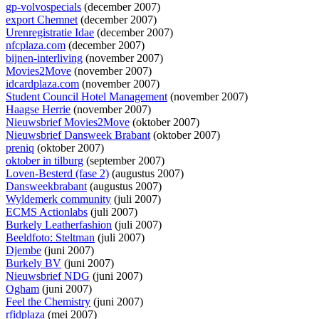
gp-volvospecials
(december 2007)
export Chemnet
(december 2007)
Urenregistratie Idae
(december 2007)
nfcplaza.com
(december 2007)
bijnen-interliving
(november 2007)
Movies2Move
(november 2007)
idcardplaza.com
(november 2007)
Student Council Hotel Management
(november 2007)
Haagse Herrie
(november 2007)
Nieuwsbrief Movies2Move
(oktober 2007)
Nieuwsbrief Dansweek Brabant
(oktober 2007)
preniq
(oktober 2007)
oktober in tilburg
(september 2007)
Loven-Besterd (fase 2)
(augustus 2007)
Dansweekbrabant
(augustus 2007)
Wyldemerk community
(juli 2007)
ECMS Actionlabs
(juli 2007)
Burkely Leatherfashion
(juli 2007)
Beeldfoto: Steltman
(juli 2007)
Djembe
(juni 2007)
Burkely BV
(juni 2007)
Nieuwsbrief NDG
(juni 2007)
Ogham
(juni 2007)
Feel the Chemistry
(juni 2007)
rfidplaza
(mei 2007)