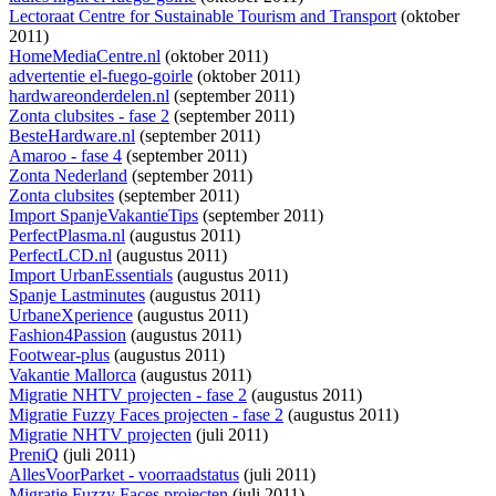
Lectoraat Centre for Sustainable Tourism and Transport
(oktober
2011)
HomeMediaCentre.nl
(oktober 2011)
advertentie el-fuego-goirle
(oktober 2011)
hardwareonderdelen.nl
(september 2011)
Zonta clubsites - fase 2
(september 2011)
BesteHardware.nl
(september 2011)
Amaroo - fase 4
(september 2011)
Zonta Nederland
(september 2011)
Zonta clubsites
(september 2011)
Import SpanjeVakantieTips
(september 2011)
PerfectPlasma.nl
(augustus 2011)
PerfectLCD.nl
(augustus 2011)
Import UrbanEssentials
(augustus 2011)
Spanje Lastminutes
(augustus 2011)
UrbaneXperience
(augustus 2011)
Fashion4Passion
(augustus 2011)
Footwear-plus
(augustus 2011)
Vakantie Mallorca
(augustus 2011)
Migratie NHTV projecten - fase 2
(augustus 2011)
Migratie Fuzzy Faces projecten - fase 2
(augustus 2011)
Migratie NHTV projecten
(juli 2011)
PreniQ
(juli 2011)
AllesVoorParket - voorraadstatus
(juli 2011)
Migratie Fuzzy Faces projecten
(juli 2011)