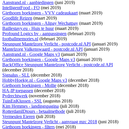
Aanstrand.nl - aanbiedingen
(juni 2019)
IntelligentFood - FO
(mei 2019)
Giethoorn boekingen - VVV cadeaukaart
(maart 2019)
Goodlife Reizen
(maart 2019)
Giethoorn boekingen - Alipay Wechatpay
(maart 2019)
Baillestavy.eu - Huis te huur
(maart 2019)
Profound Logics bv - aanpassingen
(februari 2019)
footballmemories.nl
(februari 2019)
Steunpunt Mantelzorg Verlicht - postcode.nl API
(januari 2019)
Mantelzorg Valkenswaard - postcode.nl API
(januari 2019)
Aanstrand.nl - Google Maps v3
(januari 2019)
Giethoorn boekingen - Google Maps v3
(januari 2019)
BackOffice Steunpunt Mantelzorg Verlicht - postcode.nl API
(december 2018)
Signalus - SLL
(december 2018)
HobbyHoekje.nl - Google Maps v3
(december 2018)
Giethoorn boekingen - Mollie
(december 2018)
HA-IP toepassen
(december 2018)
Pvdrechtwerk
(november 2018)
TuinEnKlussen - SSL
(augustus 2018)
Kim Hemmes - landingspagina
(juli 2018)
RotterdamIDtours - betaalmethode
(juli 2018)
Vermeulen Eieren
(juli 2018)
Steunpunt Mantelzorg Verlicht - aanvraag mzc 2018
(juni 2018)
Giethoorn boekingen - filters
(mei 2018)