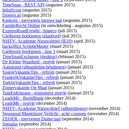
TimeSnap - REST API
(augustus 2015)
InfraScout
(augustus 2015)
Donero.nl
(augustus 2015)
Kinkorn - toevoegen nieuwe taal
(augustus 2015)
FamilieRecht Online
(
in ontwikkeling
- augustus 2015)
ExpressRoadFreight - Impeco
(juli 2015)
Giethoorn boekingen (planbord)
(juli 2015)
NHTV- Academie Nieuwsbrief (IE10)
(april 2015)
backoffice ScriptieMaster
(maart 2015)
Giethoorn boekingen - fase 3
(maart 2015)
TimeSnapExchange (desktop)
(februari 2015)
De Kleine Waarheid - restyle
(januari 2015)
Aanstrand (afhandeling betalingen)
(januari 2015)
SpanjeVakantieTips - refresh
(januari 2015)
FrankrijkVakantieTips - refresh
(januari 2015)
TurkijeVakantieTips - refresh
(januari 2015)
Zomervakantie Op Maat
(januari 2015)
TuinEnKlussen - responsive restyle
(januari 2015)
LeadsMe - BeeldBank
(december 2014)
LeadsMe - restyle
(december 2014)
NHTV- Academie Nieuwsbrief (uitbreidingen)
(november 2014)
Steunpunt Mantelzorg Verlicht - actie coupons
(november 2014)
ZEQER - toevoegen Duitse taal
(september 2014)
Signalus
(september 2014)