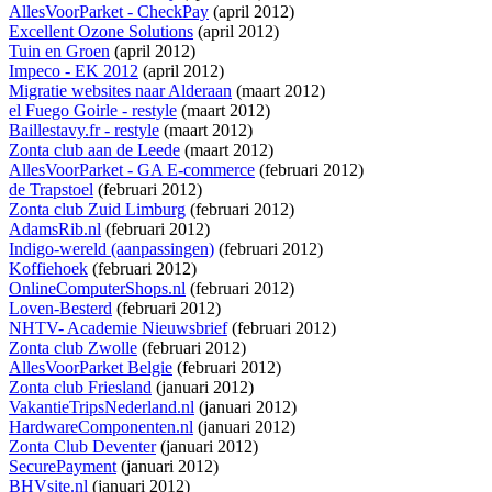
AllesVoorParket - CheckPay
(april 2012)
Excellent Ozone Solutions
(april 2012)
Tuin en Groen
(april 2012)
Impeco - EK 2012
(april 2012)
Migratie websites naar Alderaan
(maart 2012)
el Fuego Goirle - restyle
(maart 2012)
Baillestavy.fr - restyle
(maart 2012)
Zonta club aan de Leede
(maart 2012)
AllesVoorParket - GA E-commerce
(februari 2012)
de Trapstoel
(februari 2012)
Zonta club Zuid Limburg
(februari 2012)
AdamsRib.nl
(februari 2012)
Indigo-wereld (aanpassingen)
(februari 2012)
Koffiehoek
(februari 2012)
OnlineComputerShops.nl
(februari 2012)
Loven-Besterd
(februari 2012)
NHTV- Academie Nieuwsbrief
(februari 2012)
Zonta club Zwolle
(februari 2012)
AllesVoorParket Belgie
(februari 2012)
Zonta club Friesland
(januari 2012)
VakantieTripsNederland.nl
(januari 2012)
HardwareComponenten.nl
(januari 2012)
Zonta Club Deventer
(januari 2012)
SecurePayment
(januari 2012)
BHVsite.nl
(januari 2012)