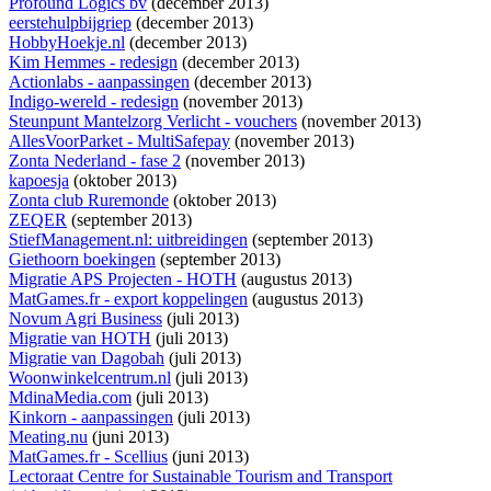
Profound Logics bv
(december 2013)
eerstehulpbijgriep
(december 2013)
HobbyHoekje.nl
(december 2013)
Kim Hemmes - redesign
(december 2013)
Actionlabs - aanpassingen
(december 2013)
Indigo-wereld - redesign
(november 2013)
Steunpunt Mantelzorg Verlicht - vouchers
(november 2013)
AllesVoorParket - MultiSafepay
(november 2013)
Zonta Nederland - fase 2
(november 2013)
kapoesja
(oktober 2013)
Zonta club Ruremonde
(oktober 2013)
ZEQER
(september 2013)
StiefManagement.nl: uitbreidingen
(september 2013)
Giethoorn boekingen
(september 2013)
Migratie APS Projecten - HOTH
(augustus 2013)
MatGames.fr - export koppelingen
(augustus 2013)
Novum Agri Business
(juli 2013)
Migratie van HOTH
(juli 2013)
Migratie van Dagobah
(juli 2013)
Woonwinkelcentrum.nl
(juli 2013)
MdinaMedia.com
(juli 2013)
Kinkorn - aanpassingen
(juli 2013)
Meating.nu
(juni 2013)
MatGames.fr - Scellius
(juni 2013)
Lectoraat Centre for Sustainable Tourism and Transport