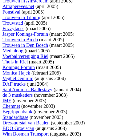
Trouwen in Amsterdam
(april 2005)
Attrapereves.net
(april 2005)
Fonstival
(april 2005)
Trouwen in Tilburg
(april 2005)
Trouwstad
(april 2005)
Fuzzyfaces
(maart 2005)
Jasper Konings-Fortuin
(maart 2005)
Trouwen in Breda
(maart 2005)
Trouwen in Den Bosch
(maart 2005)
Medialoog
(maart 2005)
Voetbal vereniging Riel
(maart 2005)
Thuis in Riel
(maart 2005)
Konings-Fortuin
(maart 2005)
Monica Hajek
(februari 2005)
Veghel-centrum
(augustus 2004)
DAF trucks
(juni 2004)
Sant Andreu - Baillestavy
(januari 2004)
de 3 musketiers
(november 2003)
IME
(november 2003)
Chemnet
(november 2003)
Begrippenbank
(november 2003)
Standardbase
(november 2003)
Dressuurstal van Baalen
(september 2003)
BDO Groeiscan
(augustus 2003)
Wim Bosman Transport
(augustus 2003)