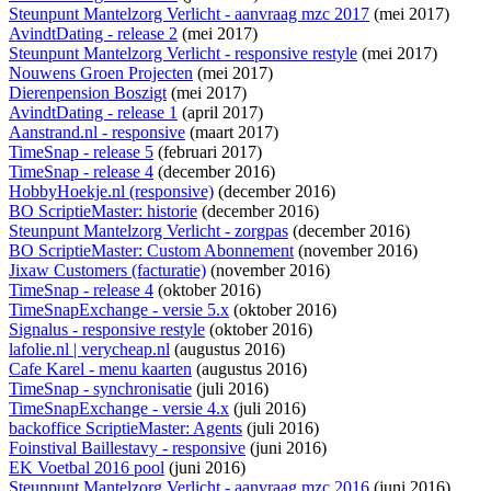
Steunpunt Mantelzorg Verlicht - aanvraag mzc 2017
(mei 2017)
AvindtDating - release 2
(mei 2017)
Steunpunt Mantelzorg Verlicht - responsive restyle
(mei 2017)
Nouwens Groen Projecten
(mei 2017)
Dierenpension Boszigt
(mei 2017)
AvindtDating - release 1
(april 2017)
Aanstrand.nl - responsive
(maart 2017)
TimeSnap - release 5
(februari 2017)
TimeSnap - release 4
(december 2016)
HobbyHoekje.nl (responsive)
(december 2016)
BO ScriptieMaster: historie
(december 2016)
Steunpunt Mantelzorg Verlicht - zorgpas
(december 2016)
BO ScriptieMaster: Custom Abonnement
(november 2016)
Jixaw Customers (facturatie)
(november 2016)
TimeSnap - release 4
(oktober 2016)
TimeSnapExchange - versie 5.x
(oktober 2016)
Signalus - responsive restyle
(oktober 2016)
lafolie.nl | verycheap.nl
(augustus 2016)
Cafe Karel - menu kaarten
(augustus 2016)
TimeSnap - synchronisatie
(juli 2016)
TimeSnapExchange - versie 4.x
(juli 2016)
backoffice ScriptieMaster: Agents
(juli 2016)
Foinstival Baillestavy - responsive
(juni 2016)
EK Voetbal 2016 pool
(juni 2016)
Steunpunt Mantelzorg Verlicht - aanvraag mzc 2016
(juni 2016)