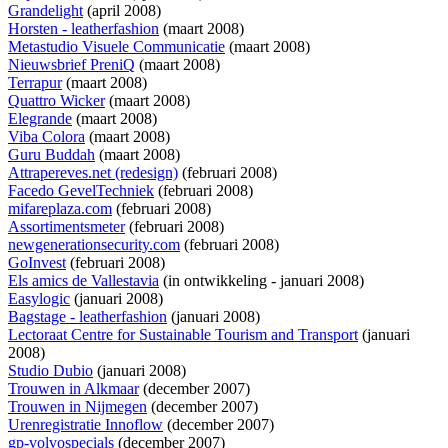
Grandelight
(april 2008)
Horsten - leatherfashion
(maart 2008)
Metastudio Visuele Communicatie
(maart 2008)
Nieuwsbrief PreniQ
(maart 2008)
Terrapur
(maart 2008)
Quattro Wicker
(maart 2008)
Elegrande
(maart 2008)
Viba Colora
(maart 2008)
Guru Buddah
(maart 2008)
Attrapereves.net (redesign)
(februari 2008)
Facedo GevelTechniek
(februari 2008)
mifareplaza.com
(februari 2008)
Assortimentsmeter
(februari 2008)
newgenerationsecurity.com
(februari 2008)
GoInvest
(februari 2008)
Els amics de Vallestavia
(
in ontwikkeling
- januari 2008)
Easylogic
(januari 2008)
Bagstage - leatherfashion
(januari 2008)
Lectoraat Centre for Sustainable Tourism and Transport
(januari
2008)
Studio Dubio
(januari 2008)
Trouwen in Alkmaar
(december 2007)
Trouwen in Nijmegen
(december 2007)
Urenregistratie Innoflow
(december 2007)
gp-volvospecials
(december 2007)