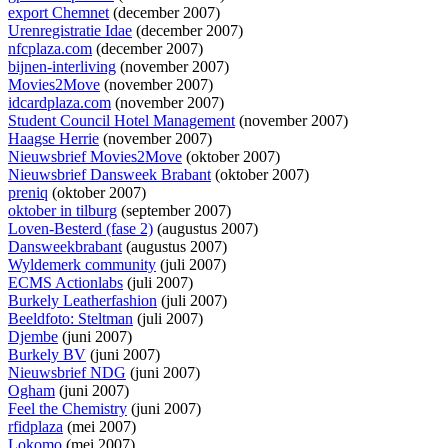
export Chemnet
(december 2007)
Urenregistratie Idae
(december 2007)
nfcplaza.com
(december 2007)
bijnen-interliving
(november 2007)
Movies2Move
(november 2007)
idcardplaza.com
(november 2007)
Student Council Hotel Management
(november 2007)
Haagse Herrie
(november 2007)
Nieuwsbrief Movies2Move
(oktober 2007)
Nieuwsbrief Dansweek Brabant
(oktober 2007)
preniq
(oktober 2007)
oktober in tilburg
(september 2007)
Loven-Besterd (fase 2)
(augustus 2007)
Dansweekbrabant
(augustus 2007)
Wyldemerk community
(juli 2007)
ECMS Actionlabs
(juli 2007)
Burkely Leatherfashion
(juli 2007)
Beeldfoto: Steltman
(juli 2007)
Djembe
(juni 2007)
Burkely BV
(juni 2007)
Nieuwsbrief NDG
(juni 2007)
Ogham
(juni 2007)
Feel the Chemistry
(juni 2007)
rfidplaza
(mei 2007)
Lokomo
(mei 2007)