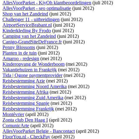
AllesVoorParket - KiyOh klantbeoordelingen
(juli 2012)
AllesVoorParket - seo optimalisatie
(juni 2012)
Shop van het Zandeind
(juni 2012)
Challenger 11 - uitbreidingen
(juni 2012)
AirportServiceBrabant.nl
(juni 2012)
Kinderkleding By Frodo
(juni 2012)
Camping van het Zandeind
(juni 2012)
Canigo-GrandSiteDeFrance.fr
(juni 2012)
Penny Blossoms
(juni 2012)
Planten in de tuin
(juni 2012)
Amaroo - redesign
(mei 2012)
Kinderopvang de Wonderboom
(mei 2012)
Vakantiehuizen in Frankrijk
(mei 2012)
Tida | Ogone paymentprovider
(mei 2012)
Reisbestemming Azie
(mei 2012)
Reisbestemming Noord Amerika
(mei 2012)
Reisbestemming Afrika
(mei 2012)
Reisbestemming Zuid Amerika
(mei 2012)
Reisbestemming Spanje
(mei 2012)
Reisbestemming Frankrijk
(mei 2012)
Montévrier
(april 2012)
Zonta club Den Haag I
(april 2012)
ComunicArte
(april 2012)
AllesVoorParket Belgie - Bancontact
(april 2012)
FloorYou.nl - CheckPay
(april 2012)