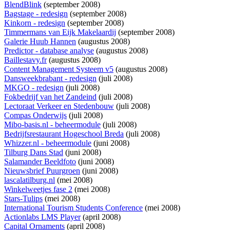
BlendBlink
(september 2008)
Bagstage - redesign
(september 2008)
Kinkorn - redesign
(september 2008)
Timmermans van Eijk Makelaardij
(september 2008)
Galerie Huub Hannen
(augustus 2008)
Predictor - database analyse
(augustus 2008)
Baillestavy.fr
(augustus 2008)
Content Management Systeem v5
(augustus 2008)
Dansweekbrabant - redesign
(juli 2008)
MKGO - redesign
(juli 2008)
Fokbedrijf van het Zandeind
(juli 2008)
Lectoraat Verkeer en Stedenbouw
(juli 2008)
Compas Onderwijs
(juli 2008)
Mibo-basis.nl - beheermodule
(juli 2008)
Bedrijfsrestaurant Hogeschool Breda
(juli 2008)
Whizzer.nl - beheermodule
(juni 2008)
Tilburg Dans Stad
(juni 2008)
Salamander Beeldfoto
(juni 2008)
Nieuwsbrief Puurgroen
(juni 2008)
lascalatilburg.nl
(mei 2008)
Winkelweetjes fase 2
(mei 2008)
Stars-Tulips
(mei 2008)
International Tourism Students Conference
(mei 2008)
Actionlabs LMS Player
(april 2008)
Capital Ornaments
(april 2008)