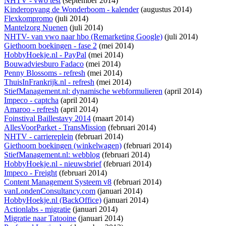
NHTV - vwo test
(september 2014)
Kinderopvang de Wonderboom - kalender
(augustus 2014)
Flexkompromo
(juli 2014)
Mantelzorg Nuenen
(juli 2014)
NHTV- van vwo naar hbo (Remarketing Google)
(juli 2014)
Giethoorn boekingen - fase 2
(mei 2014)
HobbyHoekje.nl - PayPal
(mei 2014)
Bouwadviesburo Fadaco
(mei 2014)
Penny Blossoms - refresh
(mei 2014)
ThuisInFrankrijk.nl - refresh
(mei 2014)
StiefManagement.nl: dynamische webformulieren
(april 2014)
Impeco - captcha
(april 2014)
Amaroo - refresh
(april 2014)
Foinstival Baillestavy 2014
(maart 2014)
AllesVoorParket - TransMission
(februari 2014)
NHTV - carriereplein
(februari 2014)
Giethoorn boekingen (winkelwagen)
(februari 2014)
StiefManagement.nl: webblog
(februari 2014)
HobbyHoekje.nl - nieuwsbrief
(februari 2014)
Impeco - Freight
(februari 2014)
Content Management Systeem v8
(februari 2014)
vanLondenConsultancy.com
(januari 2014)
HobbyHoekje.nl (BackOffice)
(januari 2014)
Actionlabs - migratie
(januari 2014)
Migratie naar Tatooine
(januari 2014)