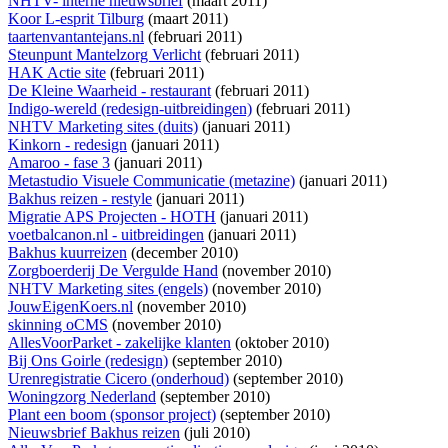
NHTV- interne nieuwsbrief
(maart 2011)
Koor L-esprit Tilburg
(maart 2011)
taartenvantantejans.nl
(februari 2011)
Steunpunt Mantelzorg Verlicht
(februari 2011)
HAK Actie site
(februari 2011)
De Kleine Waarheid - restaurant
(februari 2011)
Indigo-wereld (redesign-uitbreidingen)
(februari 2011)
NHTV Marketing sites (duits)
(januari 2011)
Kinkorn - redesign
(januari 2011)
Amaroo - fase 3
(januari 2011)
Metastudio Visuele Communicatie (metazine)
(januari 2011)
Bakhus reizen - restyle
(januari 2011)
Migratie APS Projecten - HOTH
(januari 2011)
voetbalcanon.nl - uitbreidingen
(januari 2011)
Bakhus kuurreizen
(december 2010)
Zorgboerderij De Vergulde Hand
(november 2010)
NHTV Marketing sites (engels)
(november 2010)
JouwEigenKoers.nl
(november 2010)
skinning oCMS
(november 2010)
AllesVoorParket - zakelijke klanten
(oktober 2010)
Bij Ons Goirle (redesign)
(september 2010)
Urenregistratie Cicero (onderhoud)
(september 2010)
Woningzorg Nederland
(september 2010)
Plant een boom (sponsor project)
(september 2010)
Nieuwsbrief Bakhus reizen
(juli 2010)