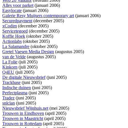
Web 20 Validtor
(februari 2006)
Alles voor parket
(januari 2006)
Easylocate
(januari 2006)
Galerie Resy Muijsers contemporary art
(januari 2006)
Securedpayment
(december 2005)
xCodim
(december 2005)
Servicetegoed
(december 2005)
Koffie Hoek
(oktober 2005)
Actionlabs
(oktober 2005)
La Salamandre
(oktober 2005)
Gretel Vaesen Media Design
(augustus 2005)
van de Velde
(augustus 2005)
La Folie
(juli 2005)
Kinkorn
(juli 2005)
Q4EU
(juli 2005)
De digitale Nieuwsbrief
(juni 2005)
Trackbase
(juni 2005)
Indische duinen
(juni 2005)
Perfectplasma
(juni 2005)
Tradez
(juni 2005)
snlclan
(juni 2005)
Nieuwsbrief Wijnhuis.net
(mei 2005)
Trouwen in Eindhoven
(april 2005)
Trouwen in Maastricht
(april 2005)
Trouwen in Rottedam
(april 2005)