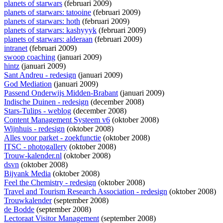
planets of starwars
(februari 2009)
planets of starwars: tatooine
(februari 2009)
planets of starwars: hoth
(februari 2009)
planets of starwars: kashyyyk
(februari 2009)
planets of starwars: alderaan
(februari 2009)
intranet
(februari 2009)
swoop coaching
(januari 2009)
hintz
(januari 2009)
Sant Andreu - redesign
(januari 2009)
God Mediation
(januari 2009)
Passend Onderwijs Midden-Brabant
(januari 2009)
Indische Duinen - redesign
(december 2008)
Stars-Tulips - weblog
(december 2008)
Content Management Systeem v6
(oktober 2008)
Wijnhuis - redesign
(oktober 2008)
Alles voor parket - zoekfunctie
(oktober 2008)
ITSC - photogallery
(oktober 2008)
Trouw-kalender.nl
(oktober 2008)
dsvn
(oktober 2008)
Bijvank Media
(oktober 2008)
Feel the Chemistry - redesign
(oktober 2008)
Travel and Tourism Research Association - redesign
(oktober 2008)
Trouwkalender
(september 2008)
de Bodde
(september 2008)
Lectoraat Visitor Management
(september 2008)