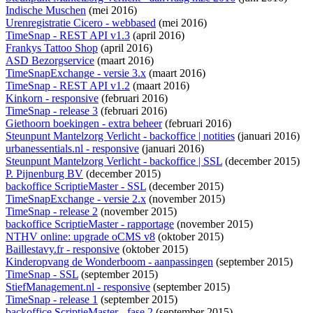
Indische Muschen
(mei 2016)
Urenregistratie Cicero - webbased
(mei 2016)
TimeSnap - REST API v1.3
(april 2016)
Frankys Tattoo Shop
(april 2016)
ASD Bezorgservice
(maart 2016)
TimeSnapExchange - versie 3.x
(maart 2016)
TimeSnap - REST API v1.2
(maart 2016)
Kinkorn - responsive
(februari 2016)
TimeSnap - release 3
(februari 2016)
Giethoorn boekingen - extra beheer
(februari 2016)
Steunpunt Mantelzorg Verlicht - backoffice | notities
(januari 2016)
urbanessentials.nl - responsive
(januari 2016)
Steunpunt Mantelzorg Verlicht - backoffice | SSL
(december 2015)
P. Pijnenburg BV
(december 2015)
backoffice ScriptieMaster - SSL
(december 2015)
TimeSnapExchange - versie 2.x
(november 2015)
TimeSnap - release 2
(november 2015)
backoffice ScriptieMaster - rapportage
(november 2015)
NTHV online: upgrade oCMS v8
(oktober 2015)
Baillestavy.fr - responsive
(oktober 2015)
Kinderopvang de Wonderboom - aanpassingen
(september 2015)
TimeSnap - SSL
(september 2015)
StiefManagement.nl - responsive
(september 2015)
TimeSnap - release 1
(september 2015)
backoffice ScriptieMaster - fase 2
(september 2015)