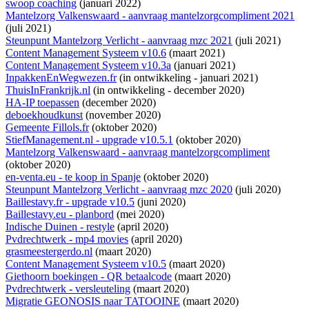
swoop coaching
(januari 2022)
Mantelzorg Valkenswaard - aanvraag mantelzorgcompliment 2021
(juli 2021)
Steunpunt Mantelzorg Verlicht - aanvraag mzc 2021
(juli 2021)
Content Management Systeem v10.6
(maart 2021)
Content Management Systeem v10.3a
(januari 2021)
InpakkenEnWegwezen.fr
(
in ontwikkeling
- januari 2021)
ThuisInFrankrijk.nl
(
in ontwikkeling
- december 2020)
HA-IP toepassen
(december 2020)
deboekhoudkunst
(november 2020)
Gemeente Fillols.fr
(oktober 2020)
StiefManagement.nl - upgrade v10.5.1
(oktober 2020)
Mantelzorg Valkenswaard - aanvraag mantelzorgcompliment
(oktober 2020)
en-venta.eu - te koop in Spanje
(oktober 2020)
Steunpunt Mantelzorg Verlicht - aanvraag mzc 2020
(juli 2020)
Baillestavy.fr - upgrade v10.5
(juni 2020)
Baillestavy.eu - planbord
(mei 2020)
Indische Duinen - restyle
(april 2020)
Pvdrechtwerk - mp4 movies
(april 2020)
grasmeestergerdo.nl
(maart 2020)
Content Management Systeem v10.5
(maart 2020)
Giethoorn boekingen - QR betaalcode
(maart 2020)
Pvdrechtwerk - versleuteling
(maart 2020)
Migratie GEONOSIS naar TATOOINE
(maart 2020)