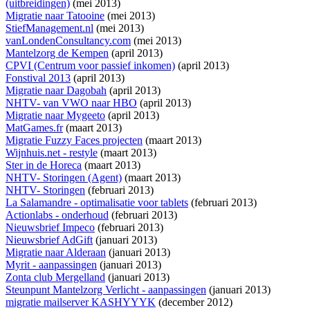
(uitbreidingen)
(mei 2013)
Migratie naar Tatooine
(mei 2013)
StiefManagement.nl
(mei 2013)
vanLondenConsultancy.com
(mei 2013)
Mantelzorg de Kempen
(april 2013)
CPVI (Centrum voor passief inkomen)
(april 2013)
Fonstival 2013
(april 2013)
Migratie naar Dagobah
(april 2013)
NHTV- van VWO naar HBO
(april 2013)
Migratie naar Mygeeto
(april 2013)
MatGames.fr
(maart 2013)
Migratie Fuzzy Faces projecten
(maart 2013)
Wijnhuis.net - restyle
(maart 2013)
Ster in de Horeca
(maart 2013)
NHTV- Storingen (Agent)
(maart 2013)
NHTV- Storingen
(februari 2013)
La Salamandre - optimalisatie voor tablets
(februari 2013)
Actionlabs - onderhoud
(februari 2013)
Nieuwsbrief Impeco
(februari 2013)
Nieuwsbrief AdGift
(januari 2013)
Migratie naar Alderaan
(januari 2013)
Myrit - aanpassingen
(januari 2013)
Zonta club Mergelland
(januari 2013)
Steunpunt Mantelzorg Verlicht - aanpassingen
(januari 2013)
migratie mailserver KASHYYYK
(december 2012)