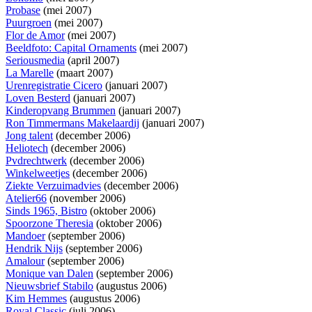
Probase
(mei 2007)
Puurgroen
(mei 2007)
Flor de Amor
(mei 2007)
Beeldfoto: Capital Ornaments
(mei 2007)
Seriousmedia
(april 2007)
La Marelle
(maart 2007)
Urenregistratie Cicero
(januari 2007)
Loven Besterd
(januari 2007)
Kinderopvang Brummen
(januari 2007)
Ron Timmermans Makelaardij
(januari 2007)
Jong talent
(december 2006)
Heliotech
(december 2006)
Pvdrechtwerk
(december 2006)
Winkelweetjes
(december 2006)
Ziekte Verzuimadvies
(december 2006)
Atelier66
(november 2006)
Sinds 1965, Bistro
(oktober 2006)
Spoorzone Theresia
(oktober 2006)
Mandoer
(september 2006)
Hendrik Nijs
(september 2006)
Amalour
(september 2006)
Monique van Dalen
(september 2006)
Nieuwsbrief Stabilo
(augustus 2006)
Kim Hemmes
(augustus 2006)
Royal Classic
(juli 2006)