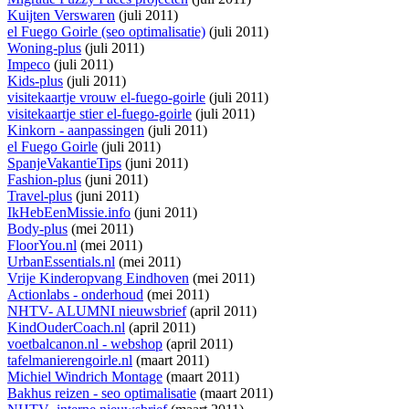
Kuijten Verswaren
(juli 2011)
el Fuego Goirle (seo optimalisatie)
(juli 2011)
Woning-plus
(juli 2011)
Impeco
(juli 2011)
Kids-plus
(juli 2011)
visitekaartje vrouw el-fuego-goirle
(juli 2011)
visitekaartje stier el-fuego-goirle
(juli 2011)
Kinkorn - aanpassingen
(juli 2011)
el Fuego Goirle
(juli 2011)
SpanjeVakantieTips
(juni 2011)
Fashion-plus
(juni 2011)
Travel-plus
(juni 2011)
IkHebEenMissie.info
(juni 2011)
Body-plus
(mei 2011)
FloorYou.nl
(mei 2011)
UrbanEssentials.nl
(mei 2011)
Vrije Kinderopvang Eindhoven
(mei 2011)
Actionlabs - onderhoud
(mei 2011)
NHTV- ALUMNI nieuwsbrief
(april 2011)
KindOuderCoach.nl
(april 2011)
voetbalcanon.nl - webshop
(april 2011)
tafelmanierengoirle.nl
(maart 2011)
Michiel Windrich Montage
(maart 2011)
Bakhus reizen - seo optimalisatie
(maart 2011)