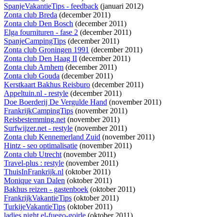
SpanjeVakantieTips - feedback
(januari 2012)
Zonta club Breda
(december 2011)
Zonta club Den Bosch
(december 2011)
Elga fournituren - fase 2
(december 2011)
SpanjeCampingTips
(december 2011)
Zonta club Groningen 1991
(december 2011)
Zonta club Den Haag II
(december 2011)
Zonta club Arnhem
(december 2011)
Zonta club Gouda
(december 2011)
Kerstkaart Bakhus Reisburo
(december 2011)
Appeltuin.nl - restyle
(december 2011)
Doe Boerderij De Vergulde Hand
(november 2011)
FrankrijkCampingTips
(november 2011)
Reisbestemming.net
(november 2011)
Surfwijzer.net - restyle
(november 2011)
Zonta club Kennemerland Zuid
(november 2011)
Hintz - seo optimalisatie
(november 2011)
Zonta club Utrecht
(november 2011)
Travel-plus : restyle
(november 2011)
ThuisInFrankrijk.nl
(oktober 2011)
Monique van Dalen
(oktober 2011)
Bakhus reizen - gastenboek
(oktober 2011)
FrankrijkVakantieTips
(oktober 2011)
TurkijeVakantieTips
(oktober 2011)
ladies night el-fuego-goirle
(oktober 2011)