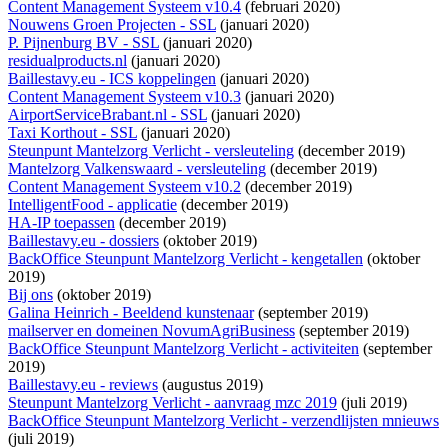
Content Management Systeem v10.4
(februari 2020)
Nouwens Groen Projecten - SSL
(januari 2020)
P. Pijnenburg BV - SSL
(januari 2020)
residualproducts.nl
(januari 2020)
Baillestavy.eu - ICS koppelingen
(januari 2020)
Content Management Systeem v10.3
(januari 2020)
AirportServiceBrabant.nl - SSL
(januari 2020)
Taxi Korthout - SSL
(januari 2020)
Steunpunt Mantelzorg Verlicht - versleuteling
(december 2019)
Mantelzorg Valkenswaard - versleuteling
(december 2019)
Content Management Systeem v10.2
(december 2019)
IntelligentFood - applicatie
(december 2019)
HA-IP toepassen
(december 2019)
Baillestavy.eu - dossiers
(oktober 2019)
BackOffice Steunpunt Mantelzorg Verlicht - kengetallen
(oktober
2019)
Bij ons
(oktober 2019)
Galina Heinrich - Beeldend kunstenaar
(september 2019)
mailserver en domeinen NovumAgriBusiness
(september 2019)
BackOffice Steunpunt Mantelzorg Verlicht - activiteiten
(september
2019)
Baillestavy.eu - reviews
(augustus 2019)
Steunpunt Mantelzorg Verlicht - aanvraag mzc 2019
(juli 2019)
BackOffice Steunpunt Mantelzorg Verlicht - verzendlijsten mnieuws
(juli 2019)