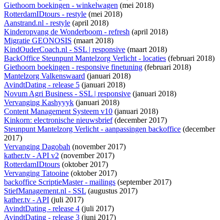
Giethoorn boekingen - winkelwagen
(mei 2018)
RotterdamIDtours - restyle
(mei 2018)
Aanstrand.nl - restyle
(april 2018)
Kinderopvang de Wonderboom - refresh
(april 2018)
Migratie GEONOSIS
(maart 2018)
KindOuderCoach.nl - SSL | responsive
(maart 2018)
BackOffice Steunpunt Mantelzorg Verlicht - locaties
(februari 2018)
Giethoorn boekingen - responsive finetuning
(februari 2018)
Mantelzorg Valkenswaard
(januari 2018)
AvindtDating - release 5
(januari 2018)
Novum Agri Business - SSL | responsive
(januari 2018)
Vervanging Kashyyyk
(januari 2018)
Content Management Systeem v10
(januari 2018)
Kinkorn: electronische nieuwsbrief
(december 2017)
Steunpunt Mantelzorg Verlicht - aanpassingen backoffice
(december
2017)
Vervanging Dagobah
(november 2017)
kather.tv - API v2
(november 2017)
RotterdamIDtours
(oktober 2017)
Vervanging Tatooine
(oktober 2017)
backoffice ScriptieMaster - mailings
(september 2017)
StiefManagement.nl - SSL
(augustus 2017)
kather.tv - API
(juli 2017)
AvindtDating - release 4
(juli 2017)
AvindtDating - release 3
(juni 2017)