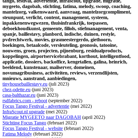
tango,
festival,
advertentie,
infrascout,
upgrade,
migratie,
mygeeto,
dagobah,
stichting,
fatima,
melody,
swoop,
coaching,
mantelzorg,
valkenswaard,
aanvraag,
mantelzorgcompliment,
steunpunt,
verlicht,
content,
management,
systeem,
inpakkenenwegwezen,
thuisinfrankrijk,
toepassen,
deboekhoudkunst,
gemeente,
fillols,
stiefmanagement,
venta,
spanje,
baillestavy,
planbord,
indische,
duinen,
restyle,
pvdrechtwerk,
movies,
grasmeestergerdo,
giethoorn,
boekingen,
betaalcode,
versleuteling,
geonosis,
tatooine,
nouwens,
groen,
projecten,
pijnenburg,
residualproducts,
koppelingen,
airportservicebrabant,
korthout,
intelligentfood,
applicatie,
dossiers,
backoffice,
kengetallen,
galina,
heinrich,
beeldend,
kunstenaar,
mailserver,
domeinen,
novumagribusiness,
activiteiten,
reviews,
verzendlijsten,
mnieuws,
aanstrand,
aanbiedingen,
tinyhousebaillestavy.eu
(juli 2023)
chez-odette.eu
(juni 2023)
casa-balthazar.eu
(juni 2023)
rsdfabrics.com - reboot
(september 2022)
Focus Tango Festival - advertentie
(mei 2022)
InfraScout.nl upgrade
(mei 2022)
Migratie MYGEETO naar DAGOBAH
(april 2022)
Stichting Focus Tango
(februari 2022)
Focus Tango Festival - website
(februari 2022)
Fatima Melody
(februari 2022)