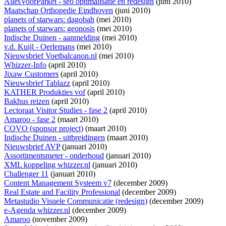
AllesVoorParket - seo optimalisatie en redesign
(juni 2010)
Maatschap Orthopedie Eindhoven
(juni 2010)
planets of starwars: dagobah
(mei 2010)
planets of starwars: geonosis
(mei 2010)
Indische Duinen - aanmelding
(mei 2010)
v.d. Kuijl - Oerlemans
(mei 2010)
Nieuwsbrief Voetbalcanon.nl
(mei 2010)
Whizzer-Info
(april 2010)
Jixaw Customers
(april 2010)
Nieuwsbrief Tablazz
(april 2010)
KATHER Produkties vof
(april 2010)
Bakhus reizen
(april 2010)
Lectoraat Visitor Studies - fase 2
(april 2010)
Amaroo - fase 2
(maart 2010)
COVO (sponsor project)
(maart 2010)
Indische Duinen - uitbreidingen
(maart 2010)
Nieuwsbrief AVP
(januari 2010)
Assortimentsmeter - onderhoud
(januari 2010)
XML koppeling whizzer.nl
(januari 2010)
Challenger 11
(januari 2010)
Content Management Systeem v7
(december 2009)
Real Estate and Facility Professional
(december 2009)
Metastudio Visuele Communicatie (redesign)
(december 2009)
e-Agenda whizzer.nl
(december 2009)
Amaroo
(november 2009)