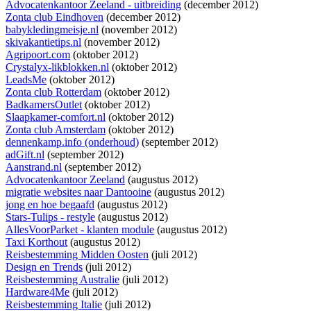
Advocatenkantoor Zeeland - uitbreiding
(december 2012)
Zonta club Eindhoven
(december 2012)
babykledingmeisje.nl
(november 2012)
skivakantietips.nl
(november 2012)
Agripoort.com
(oktober 2012)
Crystalyx-likblokken.nl
(oktober 2012)
LeadsMe
(oktober 2012)
Zonta club Rotterdam
(oktober 2012)
BadkamersOutlet
(oktober 2012)
Slaapkamer-comfort.nl
(oktober 2012)
Zonta club Amsterdam
(oktober 2012)
dennenkamp.info (onderhoud)
(september 2012)
adGift.nl
(september 2012)
Aanstrand.nl
(september 2012)
Advocatenkantoor Zeeland
(augustus 2012)
migratie websites naar Dantooine
(augustus 2012)
jong en hoe begaafd
(augustus 2012)
Stars-Tulips - restyle
(augustus 2012)
AllesVoorParket - klanten module
(augustus 2012)
Taxi Korthout
(augustus 2012)
Reisbestemming Midden Oosten
(juli 2012)
Design en Trends
(juli 2012)
Reisbestemming Australie
(juli 2012)
Hardware4Me
(juli 2012)
Reisbestemming Italie
(juli 2012)