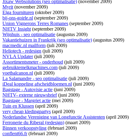
Jixaw Websolutions (seo optimalisatie)
(november 2009)
Myrit
(november 2009)
Elga fournituren
(oktober 2009)
bij-ons-goirle.nl
(september 2009)
Union Vignerons Terres Romanes
(september 2009)
NHTV Insight
(september 2009)
Wijnhuis - seo optimalisatie
(augustus 2009)
Vakantiehuizen in Frankrijk (seo optimalisatie)
(augustus 2009)
macmedic.nl mailform
(juli 2009)
Heliotech - redesign
(juli 2009)
NVLA Updater
(juli 2009)
Assortimentsmeter - onderhoud
(juli 2009)
gebruiktemelkmachines.com
(juli 2009)
voetbalcanon.nl
(juli 2009)
La Salamandre - seo optimalisatie
(juli 2009)
iDeal koppeling afscheidbloemen.nl
(juni 2009)
Bagstage - Autovisie actie
(juni 2009)
NHTV- externe nieuwsbrief
(juni 2009)
Bagstage - Margriet actie
(mei 2009)
Tuin en Klussen
(april 2009)
very cheap kledingpartys
(april 2009)
Nederlandse Vereniging van Longfunctie Assistenten
(april 2009)
Ferronerie du Riberal (redesign)
(maart 2009)
Binnen verkoopstyling
(februari 2009)
conflent66.fr
(februari 2009)