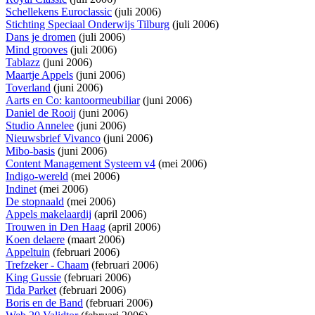
Schellekens Euroclassic
(juli 2006)
Stichting Speciaal Onderwijs Tilburg
(juli 2006)
Dans je dromen
(juli 2006)
Mind grooves
(juli 2006)
Tablazz
(juni 2006)
Maartje Appels
(juni 2006)
Toverland
(juni 2006)
Aarts en Co: kantoormeubiliar
(juni 2006)
Daniel de Rooij
(juni 2006)
Studio Annelee
(juni 2006)
Nieuwsbrief Vivanco
(juni 2006)
Mibo-basis
(juni 2006)
Content Management Systeem v4
(mei 2006)
Indigo-wereld
(mei 2006)
Indinet
(mei 2006)
De stopnaald
(mei 2006)
Appels makelaardij
(april 2006)
Trouwen in Den Haag
(april 2006)
Koen delaere
(maart 2006)
Appeltuin
(februari 2006)
Trefzeker - Chaam
(februari 2006)
King Gussie
(februari 2006)
Tida Parket
(februari 2006)
Boris en de Band
(februari 2006)