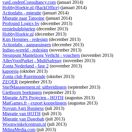
vanLondenConsultancy.com
(januari 2014)
HobbyHoekje.nl (BackOffice)
(januari 2014)
Actionlabs - migratie
(januari 2014)
Migratie naar Tatooine
(januari 2014)
Profound Logics bv
(december 2013)
eerstehulpbijgriep
(december 2013)
HobbyHoekje.nl
(december 2013)
Kim Hemmes - redesign
(december 2013)
Actionlabs - aanpassingen
(december 2013)
Indigo-wereld - redesign
(november 2013)
Steunpunt Mantelzorg Verlicht - vouchers
(november 2013)
AllesVoorParket - MultiSafepay
(november 2013)
Zonta Nederland - fase 2
(november 2013)
kapoesja
(oktober 2013)
Zonta club Ruremonde
(oktober 2013)
ZEQER
(september 2013)
StiefManagement.nl: uitbreidingen
(september 2013)
Giethoorn boekingen
(september 2013)
Migratie APS Projecten - HOTH
(augustus 2013)
MatGames.fr - export koppelingen
(augustus 2013)
Novum Agri Business
(juli 2013)
Migratie van HOTH
(juli 2013)
Migratie van Dagobah
(juli 2013)
Woonwinkelcentrum.nl
(juli 2013)
MdinaMedia.com
(juli 2013)