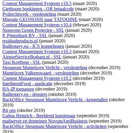
Content Management Systeem v10.5
(maart 2020)
Giethoorn boekingen - QR betaalcode
(maart 2020)
Pvdrechtwerk - versleuteling
(maart 2020)
Migratie GEONOSIS naar TATOOINE
(maart 2020)
Content Management Systeem v10.4
(februari 2020)
Nouwens Groen Projecten - SSL
(januari 2020)
P. Pijnenburg BV - SSL
(januari 2020)
residualproducts.nl
(januari 2020)
Baillestavy.eu - ICS koppelingen
(januari 2020)
Content Management Systeem v10.3
(januari 2020)
AirportServiceBrabant.nl - SSL
(januari 2020)
Taxi Korthout - SSL
(januari 2020)
Steunpunt Mantelzorg Verlicht - versleuteling
(december 2019)
Mantelzorg Valkenswaard - versleuteling
(december 2019)
Content Management Systeem v10.2
(december 2019)
IntelligentFood - applicatie
(december 2019)
HA-IP toepassen
(december 2019)
Baillestavy.eu - dossiers
(oktober 2019)
BackOffice Steunpunt Mantelzorg Verlicht - kengetallen
(oktober
2019)
Bij ons
(oktober 2019)
Galina Heinrich - Beeldend kunstenaar
(september 2019)
mailserver en domeinen NovumAgriBusiness
(september 2019)
BackOffice Steunpunt Mantelzorg Verlicht - activiteiten
(september
2019)