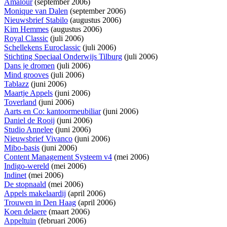
Amalour
(september 2006)
Monique van Dalen
(september 2006)
Nieuwsbrief Stabilo
(augustus 2006)
Kim Hemmes
(augustus 2006)
Royal Classic
(juli 2006)
Schellekens Euroclassic
(juli 2006)
Stichting Speciaal Onderwijs Tilburg
(juli 2006)
Dans je dromen
(juli 2006)
Mind grooves
(juli 2006)
Tablazz
(juni 2006)
Maartje Appels
(juni 2006)
Toverland
(juni 2006)
Aarts en Co: kantoormeubiliar
(juni 2006)
Daniel de Rooij
(juni 2006)
Studio Annelee
(juni 2006)
Nieuwsbrief Vivanco
(juni 2006)
Mibo-basis
(juni 2006)
Content Management Systeem v4
(mei 2006)
Indigo-wereld
(mei 2006)
Indinet
(mei 2006)
De stopnaald
(mei 2006)
Appels makelaardij
(april 2006)
Trouwen in Den Haag
(april 2006)
Koen delaere
(maart 2006)
Appeltuin
(februari 2006)