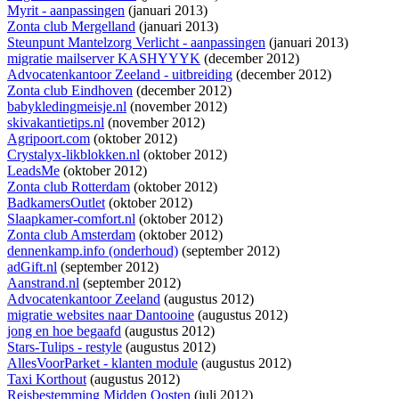
Myrit - aanpassingen
(januari 2013)
Zonta club Mergelland
(januari 2013)
Steunpunt Mantelzorg Verlicht - aanpassingen
(januari 2013)
migratie mailserver KASHYYYK
(december 2012)
Advocatenkantoor Zeeland - uitbreiding
(december 2012)
Zonta club Eindhoven
(december 2012)
babykledingmeisje.nl
(november 2012)
skivakantietips.nl
(november 2012)
Agripoort.com
(oktober 2012)
Crystalyx-likblokken.nl
(oktober 2012)
LeadsMe
(oktober 2012)
Zonta club Rotterdam
(oktober 2012)
BadkamersOutlet
(oktober 2012)
Slaapkamer-comfort.nl
(oktober 2012)
Zonta club Amsterdam
(oktober 2012)
dennenkamp.info (onderhoud)
(september 2012)
adGift.nl
(september 2012)
Aanstrand.nl
(september 2012)
Advocatenkantoor Zeeland
(augustus 2012)
migratie websites naar Dantooine
(augustus 2012)
jong en hoe begaafd
(augustus 2012)
Stars-Tulips - restyle
(augustus 2012)
AllesVoorParket - klanten module
(augustus 2012)
Taxi Korthout
(augustus 2012)
Reisbestemming Midden Oosten
(juli 2012)