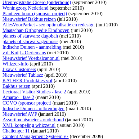
Urenregistratie Cicero (onderhoud)
(september 2010)
Woningzorg Nederland
(september 2010)
Plant een boom (sponsor project)
(september 2010)
Nieuwsbrief Bakhus reizen
(juli 2010)
AllesVoorParket - seo optimalisatie en redesign
(juni 2010)
Maatschap Orthopedie Eindhoven
(juni 2010)
planets of starwars: dagobah
(mei 2010)
planets of starwars: geonosis
(mei 2010)
Indische Duinen - aanmelding
(mei 2010)
v.d. Kuijl - Oerlemans
(mei 2010)
Nieuwsbrief Voetbalcanon.nl
(mei 2010)
Whizzer-Info
(april 2010)
Jixaw Customers
(april 2010)
Nieuwsbrief Tablazz
(april 2010)
KATHER Produkties vof
(april 2010)
Bakhus reizen
(april 2010)
Lectoraat Visitor Studies - fase 2
(april 2010)
Amaroo - fase 2
(maart 2010)
COVO (sponsor project)
(maart 2010)
Indische Duinen - uitbreidingen
(maart 2010)
Nieuwsbrief AVP
(januari 2010)
Assortimentsmeter - onderhoud
(januari 2010)
XML koppeling whizzer.nl
(januari 2010)
Challenger 11
(januari 2010)
Content Management Systeem v7
(december 2009)