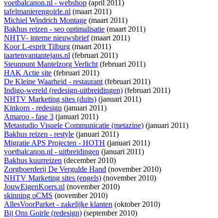
voetbalcanon.nl - webshop
(april 2011)
tafelmanierengoirle.nl
(maart 2011)
Michiel Windrich Montage
(maart 2011)
Bakhus reizen - seo optimalisatie
(maart 2011)
NHTV- interne nieuwsbrief
(maart 2011)
Koor L-esprit Tilburg
(maart 2011)
taartenvantantejans.nl
(februari 2011)
Steunpunt Mantelzorg Verlicht
(februari 2011)
HAK Actie site
(februari 2011)
De Kleine Waarheid - restaurant
(februari 2011)
Indigo-wereld (redesign-uitbreidingen)
(februari 2011)
NHTV Marketing sites (duits)
(januari 2011)
Kinkorn - redesign
(januari 2011)
Amaroo - fase 3
(januari 2011)
Metastudio Visuele Communicatie (metazine)
(januari 2011)
Bakhus reizen - restyle
(januari 2011)
Migratie APS Projecten - HOTH
(januari 2011)
voetbalcanon.nl - uitbreidingen
(januari 2011)
Bakhus kuurreizen
(december 2010)
Zorgboerderij De Vergulde Hand
(november 2010)
NHTV Marketing sites (engels)
(november 2010)
JouwEigenKoers.nl
(november 2010)
skinning oCMS
(november 2010)
AllesVoorParket - zakelijke klanten
(oktober 2010)
Bij Ons Goirle (redesign)
(september 2010)