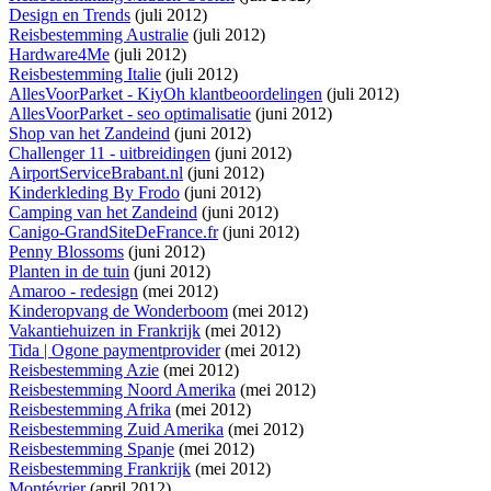
Design en Trends
(juli 2012)
Reisbestemming Australie
(juli 2012)
Hardware4Me
(juli 2012)
Reisbestemming Italie
(juli 2012)
AllesVoorParket - KiyOh klantbeoordelingen
(juli 2012)
AllesVoorParket - seo optimalisatie
(juni 2012)
Shop van het Zandeind
(juni 2012)
Challenger 11 - uitbreidingen
(juni 2012)
AirportServiceBrabant.nl
(juni 2012)
Kinderkleding By Frodo
(juni 2012)
Camping van het Zandeind
(juni 2012)
Canigo-GrandSiteDeFrance.fr
(juni 2012)
Penny Blossoms
(juni 2012)
Planten in de tuin
(juni 2012)
Amaroo - redesign
(mei 2012)
Kinderopvang de Wonderboom
(mei 2012)
Vakantiehuizen in Frankrijk
(mei 2012)
Tida | Ogone paymentprovider
(mei 2012)
Reisbestemming Azie
(mei 2012)
Reisbestemming Noord Amerika
(mei 2012)
Reisbestemming Afrika
(mei 2012)
Reisbestemming Zuid Amerika
(mei 2012)
Reisbestemming Spanje
(mei 2012)
Reisbestemming Frankrijk
(mei 2012)
Montévrier
(april 2012)