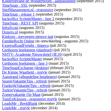
Kinderopvang de Wonderboom - aanpassingen
(september 2015)
TimeSnap - SSL
(september 2015)
StiefManagement.nl - responsive
(september 2015)
TimeSnap - release 1
(september 2015)
backoffice ScriptieMaster - fase 2
(september 2015)
TimeSnap - REST API
(augustus 2015)
InfraScout
(augustus 2015)
Donero.nl
(augustus 2015)
Kinkorn - toevoegen nieuwe taal
(augustus 2015)
FamilieRecht Online
(
in ontwikkeling
- augustus 2015)
ExpressRoadFreight - Impeco
(juli 2015)
Giethoorn boekingen (planbord)
(juli 2015)
NHTV- Academie Nieuwsbrief (IE10)
(april 2015)
backoffice ScriptieMaster
(maart 2015)
Giethoorn boekingen - fase 3
(maart 2015)
TimeSnapExchange (desktop)
(februari 2015)
De Kleine Waarheid - restyle
(januari 2015)
Aanstrand (afhandeling betalingen)
(januari 2015)
SpanjeVakantieTips - refresh
(januari 2015)
FrankrijkVakantieTips - refresh
(januari 2015)
TurkijeVakantieTips - refresh
(januari 2015)
Zomervakantie Op Maat
(januari 2015)
TuinEnKlussen - responsive restyle
(januari 2015)
LeadsMe - BeeldBank
(december 2014)
LeadsMe - restyle
(december 2014)