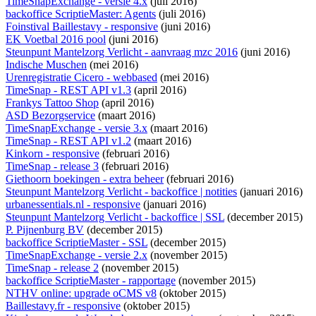
TimeSnapExchange - versie 4.x
(juli 2016)
backoffice ScriptieMaster: Agents
(juli 2016)
Foinstival Baillestavy - responsive
(juni 2016)
EK Voetbal 2016 pool
(juni 2016)
Steunpunt Mantelzorg Verlicht - aanvraag mzc 2016
(juni 2016)
Indische Muschen
(mei 2016)
Urenregistratie Cicero - webbased
(mei 2016)
TimeSnap - REST API v1.3
(april 2016)
Frankys Tattoo Shop
(april 2016)
ASD Bezorgservice
(maart 2016)
TimeSnapExchange - versie 3.x
(maart 2016)
TimeSnap - REST API v1.2
(maart 2016)
Kinkorn - responsive
(februari 2016)
TimeSnap - release 3
(februari 2016)
Giethoorn boekingen - extra beheer
(februari 2016)
Steunpunt Mantelzorg Verlicht - backoffice | notities
(januari 2016)
urbanessentials.nl - responsive
(januari 2016)
Steunpunt Mantelzorg Verlicht - backoffice | SSL
(december 2015)
P. Pijnenburg BV
(december 2015)
backoffice ScriptieMaster - SSL
(december 2015)
TimeSnapExchange - versie 2.x
(november 2015)
TimeSnap - release 2
(november 2015)
backoffice ScriptieMaster - rapportage
(november 2015)
NTHV online: upgrade oCMS v8
(oktober 2015)
Baillestavy.fr - responsive
(oktober 2015)