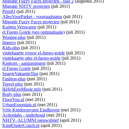
Migratie Fuzzy Faces projecten - fase 2
(augustus 2011)
Migratie NHTV projecten
(juli 2011)
PreniQ
(juli 2011)
AllesVoorParket - voorraadstatus
(juli 2011)
Migratie Fuzzy Faces projecten
(juli 2011)
Kuijten Verswaren
(juli 2011)
el Fuego Goirle (seo optimalisatie)
(juli 2011)
Woning-plus
(juli 2011)
Impeco
(juli 2011)
Kids-plus
(juli 2011)
visitekaartje vrouw el-fuego-goirle
(juli 2011)
visitekaartje stier el-fuego-goirle
(juli 2011)
Kinkorn - aanpassingen
(juli 2011)
el Fuego Goirle
(juli 2011)
SpanjeVakantieTips
(juni 2011)
Fashion-plus
(juni 2011)
Travel-plus
(juni 2011)
IkHebEenMissie.info
(juni 2011)
Body-plus
(mei 2011)
FloorYou.nl
(mei 2011)
UrbanEssentials.nl
(mei 2011)
Vrije Kinderopvang Eindhoven
(mei 2011)
Actionlabs - onderhoud
(mei 2011)
NHTV- ALUMNI nieuwsbrief
(april 2011)
KindOuderCoach.nl
(april 2011)