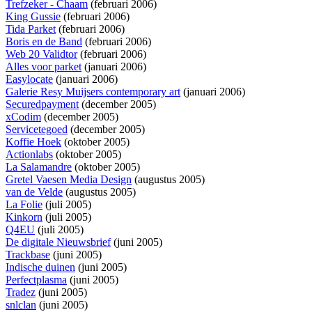
Trefzeker - Chaam
(februari 2006)
King Gussie
(februari 2006)
Tida Parket
(februari 2006)
Boris en de Band
(februari 2006)
Web 20 Validtor
(februari 2006)
Alles voor parket
(januari 2006)
Easylocate
(januari 2006)
Galerie Resy Muijsers contemporary art
(januari 2006)
Securedpayment
(december 2005)
xCodim
(december 2005)
Servicetegoed
(december 2005)
Koffie Hoek
(oktober 2005)
Actionlabs
(oktober 2005)
La Salamandre
(oktober 2005)
Gretel Vaesen Media Design
(augustus 2005)
van de Velde
(augustus 2005)
La Folie
(juli 2005)
Kinkorn
(juli 2005)
Q4EU
(juli 2005)
De digitale Nieuwsbrief
(juni 2005)
Trackbase
(juni 2005)
Indische duinen
(juni 2005)
Perfectplasma
(juni 2005)
Tradez
(juni 2005)
snlclan
(juni 2005)