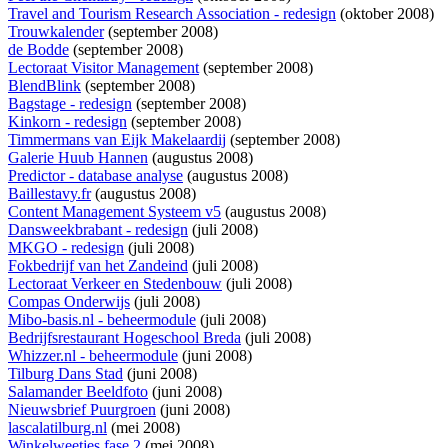
Travel and Tourism Research Association - redesign
(oktober 2008)
Trouwkalender
(september 2008)
de Bodde
(september 2008)
Lectoraat Visitor Management
(september 2008)
BlendBlink
(september 2008)
Bagstage - redesign
(september 2008)
Kinkorn - redesign
(september 2008)
Timmermans van Eijk Makelaardij
(september 2008)
Galerie Huub Hannen
(augustus 2008)
Predictor - database analyse
(augustus 2008)
Baillestavy.fr
(augustus 2008)
Content Management Systeem v5
(augustus 2008)
Dansweekbrabant - redesign
(juli 2008)
MKGO - redesign
(juli 2008)
Fokbedrijf van het Zandeind
(juli 2008)
Lectoraat Verkeer en Stedenbouw
(juli 2008)
Compas Onderwijs
(juli 2008)
Mibo-basis.nl - beheermodule
(juli 2008)
Bedrijfsrestaurant Hogeschool Breda
(juli 2008)
Whizzer.nl - beheermodule
(juni 2008)
Tilburg Dans Stad
(juni 2008)
Salamander Beeldfoto
(juni 2008)
Nieuwsbrief Puurgroen
(juni 2008)
lascalatilburg.nl
(mei 2008)
Winkelweetjes fase 2
(mei 2008)