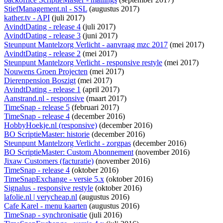
StiefManagement.nl - SSL
(augustus 2017)
kather.tv - API
(juli 2017)
AvindtDating - release 4
(juli 2017)
AvindtDating - release 3
(juni 2017)
Steunpunt Mantelzorg Verlicht - aanvraag mzc 2017
(mei 2017)
AvindtDating - release 2
(mei 2017)
Steunpunt Mantelzorg Verlicht - responsive restyle
(mei 2017)
Nouwens Groen Projecten
(mei 2017)
Dierenpension Boszigt
(mei 2017)
AvindtDating - release 1
(april 2017)
Aanstrand.nl - responsive
(maart 2017)
TimeSnap - release 5
(februari 2017)
TimeSnap - release 4
(december 2016)
HobbyHoekje.nl (responsive)
(december 2016)
BO ScriptieMaster: historie
(december 2016)
Steunpunt Mantelzorg Verlicht - zorgpas
(december 2016)
BO ScriptieMaster: Custom Abonnement
(november 2016)
Jixaw Customers (facturatie)
(november 2016)
TimeSnap - release 4
(oktober 2016)
TimeSnapExchange - versie 5.x
(oktober 2016)
Signalus - responsive restyle
(oktober 2016)
lafolie.nl | verycheap.nl
(augustus 2016)
Cafe Karel - menu kaarten
(augustus 2016)
TimeSnap - synchronisatie
(juli 2016)