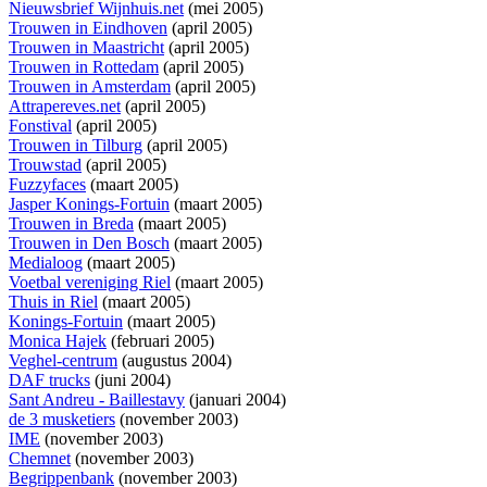
Nieuwsbrief Wijnhuis.net
(mei 2005)
Trouwen in Eindhoven
(april 2005)
Trouwen in Maastricht
(april 2005)
Trouwen in Rottedam
(april 2005)
Trouwen in Amsterdam
(april 2005)
Attrapereves.net
(april 2005)
Fonstival
(april 2005)
Trouwen in Tilburg
(april 2005)
Trouwstad
(april 2005)
Fuzzyfaces
(maart 2005)
Jasper Konings-Fortuin
(maart 2005)
Trouwen in Breda
(maart 2005)
Trouwen in Den Bosch
(maart 2005)
Medialoog
(maart 2005)
Voetbal vereniging Riel
(maart 2005)
Thuis in Riel
(maart 2005)
Konings-Fortuin
(maart 2005)
Monica Hajek
(februari 2005)
Veghel-centrum
(augustus 2004)
DAF trucks
(juni 2004)
Sant Andreu - Baillestavy
(januari 2004)
de 3 musketiers
(november 2003)
IME
(november 2003)
Chemnet
(november 2003)
Begrippenbank
(november 2003)