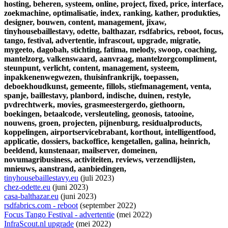
hosting,
beheren,
systeem,
online,
project,
fixed,
price,
interface,
zoekmachine,
optimalisatie,
index,
ranking,
kather,
produkties,
designer,
bouwen,
content,
management,
jixaw,
tinyhousebaillestavy,
odette,
balthazar,
rsdfabrics,
reboot,
focus,
tango,
festival,
advertentie,
infrascout,
upgrade,
migratie,
mygeeto,
dagobah,
stichting,
fatima,
melody,
swoop,
coaching,
mantelzorg,
valkenswaard,
aanvraag,
mantelzorgcompliment,
steunpunt,
verlicht,
content,
management,
systeem,
inpakkenenwegwezen,
thuisinfrankrijk,
toepassen,
deboekhoudkunst,
gemeente,
fillols,
stiefmanagement,
venta,
spanje,
baillestavy,
planbord,
indische,
duinen,
restyle,
pvdrechtwerk,
movies,
grasmeestergerdo,
giethoorn,
boekingen,
betaalcode,
versleuteling,
geonosis,
tatooine,
nouwens,
groen,
projecten,
pijnenburg,
residualproducts,
koppelingen,
airportservicebrabant,
korthout,
intelligentfood,
applicatie,
dossiers,
backoffice,
kengetallen,
galina,
heinrich,
beeldend,
kunstenaar,
mailserver,
domeinen,
novumagribusiness,
activiteiten,
reviews,
verzendlijsten,
mnieuws,
aanstrand,
aanbiedingen,
tinyhousebaillestavy.eu
(juli 2023)
chez-odette.eu
(juni 2023)
casa-balthazar.eu
(juni 2023)
rsdfabrics.com - reboot
(september 2022)
Focus Tango Festival - advertentie
(mei 2022)
InfraScout.nl upgrade
(mei 2022)