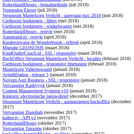
RotterdamIDtours - betaalmethode
(juli 2018)
Vermeulen Eieren
(juli 2018)
Steunpunt Mantelzorg Verlicht - aanvraag mzc 2018
(juni 2018)
Giethoorn boekingen - filters
(mei 2018)
Giethoorn boekingen - winkelwagen
(mei 2018)
RotterdamIDtours - restyle
(mei 2018)
Aanstrand.nl - restyle
(april 2018)
Kinderopvang de Wonderboom - refresh
(april 2018)
Migratie GEONOSIS
(maart 2018)
KindOuderCoach.nl - SSL | responsive
(maart 2018)
BackOffice Steunpunt Mantelzorg Verlicht - locaties
(februari 2018)
Giethoorn boekingen - responsive finetuning
(februari 2018)
Mantelzorg Valkenswaard
(januari 2018)
AvindtDating - release 5
(januari 2018)
Novum Agri Business - SSL | responsive
(januari 2018)
Vervanging Kashyyyk
(januari 2018)
Content Management Systeem v10
(januari 2018)
Kinkorn: electronische nieuwsbrief
(december 2017)
Steunpunt Mantelzorg Verlicht - aanpassingen backoffice
(december
2017)
Vervanging Dagobah
(november 2017)
kather.tv - API v2
(november 2017)
RotterdamIDtours
(oktober 2017)
Vervanging Tatooine
(oktober 2017)
backoffice ScriptieMaster - mailings
(september 2017)