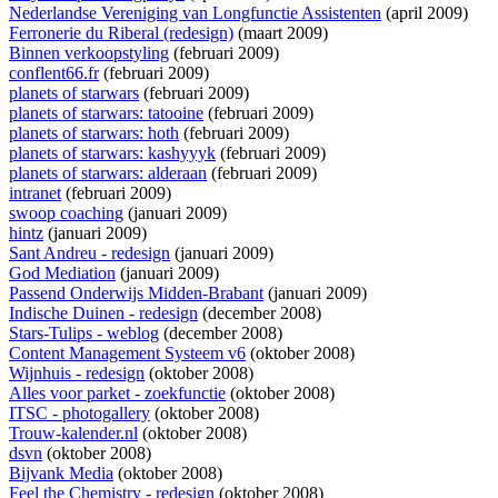
Nederlandse Vereniging van Longfunctie Assistenten
(april 2009)
Ferronerie du Riberal (redesign)
(maart 2009)
Binnen verkoopstyling
(februari 2009)
conflent66.fr
(februari 2009)
planets of starwars
(februari 2009)
planets of starwars: tatooine
(februari 2009)
planets of starwars: hoth
(februari 2009)
planets of starwars: kashyyyk
(februari 2009)
planets of starwars: alderaan
(februari 2009)
intranet
(februari 2009)
swoop coaching
(januari 2009)
hintz
(januari 2009)
Sant Andreu - redesign
(januari 2009)
God Mediation
(januari 2009)
Passend Onderwijs Midden-Brabant
(januari 2009)
Indische Duinen - redesign
(december 2008)
Stars-Tulips - weblog
(december 2008)
Content Management Systeem v6
(oktober 2008)
Wijnhuis - redesign
(oktober 2008)
Alles voor parket - zoekfunctie
(oktober 2008)
ITSC - photogallery
(oktober 2008)
Trouw-kalender.nl
(oktober 2008)
dsvn
(oktober 2008)
Bijvank Media
(oktober 2008)
Feel the Chemistry - redesign
(oktober 2008)