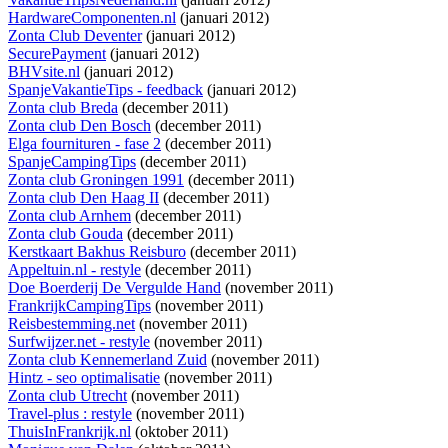
HardwareComponenten.nl
(januari 2012)
Zonta Club Deventer
(januari 2012)
SecurePayment
(januari 2012)
BHVsite.nl
(januari 2012)
SpanjeVakantieTips - feedback
(januari 2012)
Zonta club Breda
(december 2011)
Zonta club Den Bosch
(december 2011)
Elga fournituren - fase 2
(december 2011)
SpanjeCampingTips
(december 2011)
Zonta club Groningen 1991
(december 2011)
Zonta club Den Haag II
(december 2011)
Zonta club Arnhem
(december 2011)
Zonta club Gouda
(december 2011)
Kerstkaart Bakhus Reisburo
(december 2011)
Appeltuin.nl - restyle
(december 2011)
Doe Boerderij De Vergulde Hand
(november 2011)
FrankrijkCampingTips
(november 2011)
Reisbestemming.net
(november 2011)
Surfwijzer.net - restyle
(november 2011)
Zonta club Kennemerland Zuid
(november 2011)
Hintz - seo optimalisatie
(november 2011)
Zonta club Utrecht
(november 2011)
Travel-plus : restyle
(november 2011)
ThuisInFrankrijk.nl
(oktober 2011)