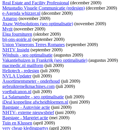
Real Estate and Facility Professional
(december 2009)
Metastudio Visuele Communicatie (redesign)
(december 2009)
e-Agenda whizzer.nl
(december 2009)
Amaroo
(november 2009)
Jixaw Websolutions (seo optimalisatie)
(november 2009)
Myrit
(november 2009)
Elga fournituren
(oktober 2009)
bij-ons-goirle.nl
(september 2009)
Union Vignerons Terres Romanes
(september 2009)
NHTV Insight
(september 2009)
Wijnhuis - seo optimalisatie
(augustus 2009)
Vakantiehuizen in Frankrijk (seo optimalisatie)
(augustus 2009)
macmedic.nl mailform
(juli 2009)
Heliotech - redesign
(juli 2009)
NVLA Updater
(juli 2009)
Assortimentsmeter - onderhoud
(juli 2009)
gebruiktemelkmachines.com
(juli 2009)
voetbalcanon.nl
(juli 2009)
La Salamandre - seo optimalisatie
(juli 2009)
iDeal koppeling afscheidbloemen.nl
(juni 2009)
Bagstage - Autovisie actie
(juni 2009)
NHTV- externe nieuwsbrief
(juni 2009)
Bagstage - Margriet actie
(mei 2009)
Tuin en Klussen
(april 2009)
very cheap kledingpartys
(april 2009)