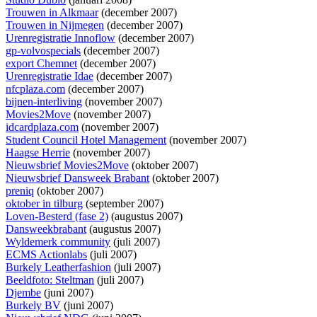
Trouwen in Alkmaar
(december 2007)
Trouwen in Nijmegen
(december 2007)
Urenregistratie Innoflow
(december 2007)
gp-volvospecials
(december 2007)
export Chemnet
(december 2007)
Urenregistratie Idae
(december 2007)
nfcplaza.com
(december 2007)
bijnen-interliving
(november 2007)
Movies2Move
(november 2007)
idcardplaza.com
(november 2007)
Student Council Hotel Management
(november 2007)
Haagse Herrie
(november 2007)
Nieuwsbrief Movies2Move
(oktober 2007)
Nieuwsbrief Dansweek Brabant
(oktober 2007)
preniq
(oktober 2007)
oktober in tilburg
(september 2007)
Loven-Besterd (fase 2)
(augustus 2007)
Dansweekbrabant
(augustus 2007)
Wyldemerk community
(juli 2007)
ECMS Actionlabs
(juli 2007)
Burkely Leatherfashion
(juli 2007)
Beeldfoto: Steltman
(juli 2007)
Djembe
(juni 2007)
Burkely BV
(juni 2007)