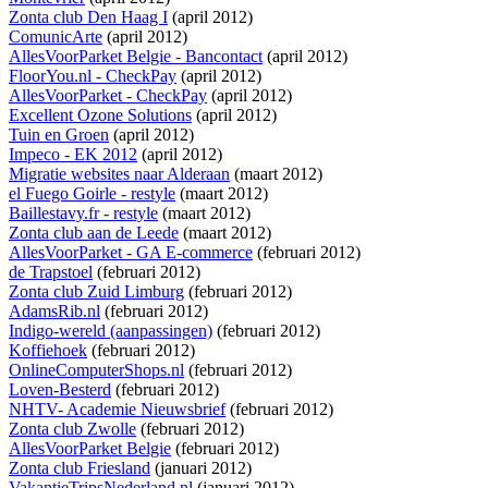
Zonta club Den Haag I
(april 2012)
ComunicArte
(april 2012)
AllesVoorParket Belgie - Bancontact
(april 2012)
FloorYou.nl - CheckPay
(april 2012)
AllesVoorParket - CheckPay
(april 2012)
Excellent Ozone Solutions
(april 2012)
Tuin en Groen
(april 2012)
Impeco - EK 2012
(april 2012)
Migratie websites naar Alderaan
(maart 2012)
el Fuego Goirle - restyle
(maart 2012)
Baillestavy.fr - restyle
(maart 2012)
Zonta club aan de Leede
(maart 2012)
AllesVoorParket - GA E-commerce
(februari 2012)
de Trapstoel
(februari 2012)
Zonta club Zuid Limburg
(februari 2012)
AdamsRib.nl
(februari 2012)
Indigo-wereld (aanpassingen)
(februari 2012)
Koffiehoek
(februari 2012)
OnlineComputerShops.nl
(februari 2012)
Loven-Besterd
(februari 2012)
NHTV- Academie Nieuwsbrief
(februari 2012)
Zonta club Zwolle
(februari 2012)
AllesVoorParket Belgie
(februari 2012)
Zonta club Friesland
(januari 2012)
VakantieTripsNederland.nl
(januari 2012)