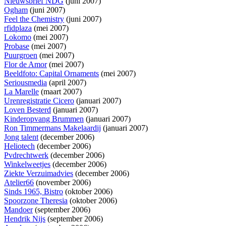
Nieuwsbrief NDG
(juni 2007)
Ogham
(juni 2007)
Feel the Chemistry
(juni 2007)
rfidplaza
(mei 2007)
Lokomo
(mei 2007)
Probase
(mei 2007)
Puurgroen
(mei 2007)
Flor de Amor
(mei 2007)
Beeldfoto: Capital Ornaments
(mei 2007)
Seriousmedia
(april 2007)
La Marelle
(maart 2007)
Urenregistratie Cicero
(januari 2007)
Loven Besterd
(januari 2007)
Kinderopvang Brummen
(januari 2007)
Ron Timmermans Makelaardij
(januari 2007)
Jong talent
(december 2006)
Heliotech
(december 2006)
Pvdrechtwerk
(december 2006)
Winkelweetjes
(december 2006)
Ziekte Verzuimadvies
(december 2006)
Atelier66
(november 2006)
Sinds 1965, Bistro
(oktober 2006)
Spoorzone Theresia
(oktober 2006)
Mandoer
(september 2006)
Hendrik Nijs
(september 2006)