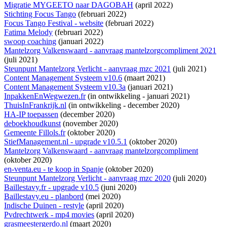
Migratie MYGEETO naar DAGOBAH
(april 2022)
Stichting Focus Tango
(februari 2022)
Focus Tango Festival - website
(februari 2022)
Fatima Melody
(februari 2022)
swoop coaching
(januari 2022)
Mantelzorg Valkenswaard - aanvraag mantelzorgcompliment 2021
(juli 2021)
Steunpunt Mantelzorg Verlicht - aanvraag mzc 2021
(juli 2021)
Content Management Systeem v10.6
(maart 2021)
Content Management Systeem v10.3a
(januari 2021)
InpakkenEnWegwezen.fr
(
in ontwikkeling
- januari 2021)
ThuisInFrankrijk.nl
(
in ontwikkeling
- december 2020)
HA-IP toepassen
(december 2020)
deboekhoudkunst
(november 2020)
Gemeente Fillols.fr
(oktober 2020)
StiefManagement.nl - upgrade v10.5.1
(oktober 2020)
Mantelzorg Valkenswaard - aanvraag mantelzorgcompliment
(oktober 2020)
en-venta.eu - te koop in Spanje
(oktober 2020)
Steunpunt Mantelzorg Verlicht - aanvraag mzc 2020
(juli 2020)
Baillestavy.fr - upgrade v10.5
(juni 2020)
Baillestavy.eu - planbord
(mei 2020)
Indische Duinen - restyle
(april 2020)
Pvdrechtwerk - mp4 movies
(april 2020)
grasmeestergerdo.nl
(maart 2020)