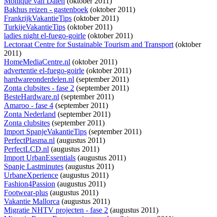
Monique van Dalen
(oktober 2011)
Bakhus reizen - gastenboek
(oktober 2011)
FrankrijkVakantieTips
(oktober 2011)
TurkijeVakantieTips
(oktober 2011)
ladies night el-fuego-goirle
(oktober 2011)
Lectoraat Centre for Sustainable Tourism and Transport
(oktober
2011)
HomeMediaCentre.nl
(oktober 2011)
advertentie el-fuego-goirle
(oktober 2011)
hardwareonderdelen.nl
(september 2011)
Zonta clubsites - fase 2
(september 2011)
BesteHardware.nl
(september 2011)
Amaroo - fase 4
(september 2011)
Zonta Nederland
(september 2011)
Zonta clubsites
(september 2011)
Import SpanjeVakantieTips
(september 2011)
PerfectPlasma.nl
(augustus 2011)
PerfectLCD.nl
(augustus 2011)
Import UrbanEssentials
(augustus 2011)
Spanje Lastminutes
(augustus 2011)
UrbaneXperience
(augustus 2011)
Fashion4Passion
(augustus 2011)
Footwear-plus
(augustus 2011)
Vakantie Mallorca
(augustus 2011)
Migratie NHTV projecten - fase 2
(augustus 2011)