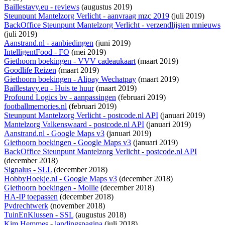
Baillestavy.eu - reviews
(augustus 2019)
Steunpunt Mantelzorg Verlicht - aanvraag mzc 2019
(juli 2019)
BackOffice Steunpunt Mantelzorg Verlicht - verzendlijsten mnieuws
(juli 2019)
Aanstrand.nl - aanbiedingen
(juni 2019)
IntelligentFood - FO
(mei 2019)
Giethoorn boekingen - VVV cadeaukaart
(maart 2019)
Goodlife Reizen
(maart 2019)
Giethoorn boekingen - Alipay Wechatpay
(maart 2019)
Baillestavy.eu - Huis te huur
(maart 2019)
Profound Logics bv - aanpassingen
(februari 2019)
footballmemories.nl
(februari 2019)
Steunpunt Mantelzorg Verlicht - postcode.nl API
(januari 2019)
Mantelzorg Valkenswaard - postcode.nl API
(januari 2019)
Aanstrand.nl - Google Maps v3
(januari 2019)
Giethoorn boekingen - Google Maps v3
(januari 2019)
BackOffice Steunpunt Mantelzorg Verlicht - postcode.nl API
(december 2018)
Signalus - SLL
(december 2018)
HobbyHoekje.nl - Google Maps v3
(december 2018)
Giethoorn boekingen - Mollie
(december 2018)
HA-IP toepassen
(december 2018)
Pvdrechtwerk
(november 2018)
TuinEnKlussen - SSL
(augustus 2018)
Kim Hemmes - landingspagina
(juli 2018)