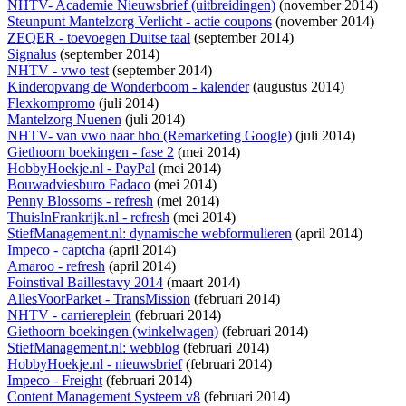
NHTV- Academie Nieuwsbrief (uitbreidingen)
(november 2014)
Steunpunt Mantelzorg Verlicht - actie coupons
(november 2014)
ZEQER - toevoegen Duitse taal
(september 2014)
Signalus
(september 2014)
NHTV - vwo test
(september 2014)
Kinderopvang de Wonderboom - kalender
(augustus 2014)
Flexkompromo
(juli 2014)
Mantelzorg Nuenen
(juli 2014)
NHTV- van vwo naar hbo (Remarketing Google)
(juli 2014)
Giethoorn boekingen - fase 2
(mei 2014)
HobbyHoekje.nl - PayPal
(mei 2014)
Bouwadviesburo Fadaco
(mei 2014)
Penny Blossoms - refresh
(mei 2014)
ThuisInFrankrijk.nl - refresh
(mei 2014)
StiefManagement.nl: dynamische webformulieren
(april 2014)
Impeco - captcha
(april 2014)
Amaroo - refresh
(april 2014)
Foinstival Baillestavy 2014
(maart 2014)
AllesVoorParket - TransMission
(februari 2014)
NHTV - carriereplein
(februari 2014)
Giethoorn boekingen (winkelwagen)
(februari 2014)
StiefManagement.nl: webblog
(februari 2014)
HobbyHoekje.nl - nieuwsbrief
(februari 2014)
Impeco - Freight
(februari 2014)
Content Management Systeem v8
(februari 2014)