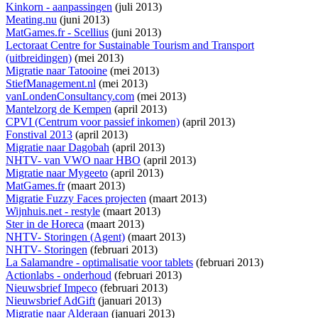
Kinkorn - aanpassingen
(juli 2013)
Meating.nu
(juni 2013)
MatGames.fr - Scellius
(juni 2013)
Lectoraat Centre for Sustainable Tourism and Transport
(uitbreidingen)
(mei 2013)
Migratie naar Tatooine
(mei 2013)
StiefManagement.nl
(mei 2013)
vanLondenConsultancy.com
(mei 2013)
Mantelzorg de Kempen
(april 2013)
CPVI (Centrum voor passief inkomen)
(april 2013)
Fonstival 2013
(april 2013)
Migratie naar Dagobah
(april 2013)
NHTV- van VWO naar HBO
(april 2013)
Migratie naar Mygeeto
(april 2013)
MatGames.fr
(maart 2013)
Migratie Fuzzy Faces projecten
(maart 2013)
Wijnhuis.net - restyle
(maart 2013)
Ster in de Horeca
(maart 2013)
NHTV- Storingen (Agent)
(maart 2013)
NHTV- Storingen
(februari 2013)
La Salamandre - optimalisatie voor tablets
(februari 2013)
Actionlabs - onderhoud
(februari 2013)
Nieuwsbrief Impeco
(februari 2013)
Nieuwsbrief AdGift
(januari 2013)
Migratie naar Alderaan
(januari 2013)