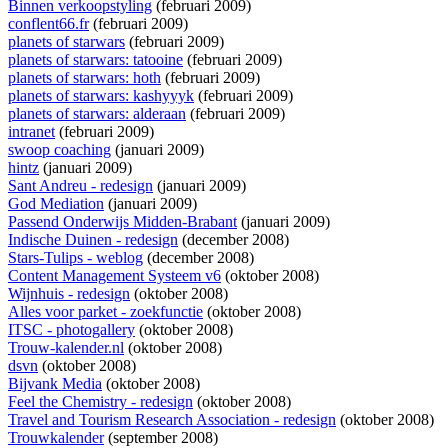
Binnen verkoopstyling
(februari 2009)
conflent66.fr
(februari 2009)
planets of starwars
(februari 2009)
planets of starwars: tatooine
(februari 2009)
planets of starwars: hoth
(februari 2009)
planets of starwars: kashyyyk
(februari 2009)
planets of starwars: alderaan
(februari 2009)
intranet
(februari 2009)
swoop coaching
(januari 2009)
hintz
(januari 2009)
Sant Andreu - redesign
(januari 2009)
God Mediation
(januari 2009)
Passend Onderwijs Midden-Brabant
(januari 2009)
Indische Duinen - redesign
(december 2008)
Stars-Tulips - weblog
(december 2008)
Content Management Systeem v6
(oktober 2008)
Wijnhuis - redesign
(oktober 2008)
Alles voor parket - zoekfunctie
(oktober 2008)
ITSC - photogallery
(oktober 2008)
Trouw-kalender.nl
(oktober 2008)
dsvn
(oktober 2008)
Bijvank Media
(oktober 2008)
Feel the Chemistry - redesign
(oktober 2008)
Travel and Tourism Research Association - redesign
(oktober 2008)
Trouwkalender
(september 2008)