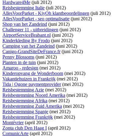
Hardware4Me
(juli 2012)
Reisbestemming Italie
(juli 2012)
AllesVoorParket - KiyOh klantbeoordelingen
(juli 2012)
AllesVoorParket - seo optimalisatie
(juni 2012)
Shop van het Zandeind
(juni 2012)
Challenger 11 - uitbreidingen
(juni 2012)
AirportServiceBrabant.nl
(juni 2012)
Kinderkleding By Frodo
(juni 2012)
Camping van het Zandeind
(juni 2012)
Canigo-GrandSiteDeFrance.fr
(juni 2012)
Penny Blossoms
(juni 2012)
Planten in de tuin
(juni 2012)
Amaroo - redesign
(mei 2012)
Kinderopvang de Wonderboom
(mei 2012)
Vakantiehuizen in Frankrijk
(mei 2012)
Tida | Ogone paymentprovider
(mei 2012)
Reisbestemming Azie
(mei 2012)
Reisbestemming Noord Amerika
(mei 2012)
Reisbestemming Afrika
(mei 2012)
Reisbestemming Zuid Amerika
(mei 2012)
Reisbestemming Spanje
(mei 2012)
Reisbestemming Frankrijk
(mei 2012)
Montévrier
(april 2012)
Zonta club Den Haag I
(april 2012)
ComunicArte
(april 2012)