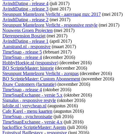
AvindtDating - release 4
(juli 2017)
AvindtDating - release 3
(juni 2017)
Steunpunt Mantelzorg Verlicht - aanvraag mzc 2017
(mei 2017)
AvindtDating - release 2
(mei 2017)
Steunpunt Mantelzorg Verlicht - responsive restyle
(mei 2017)
Nouwens Groen Projecten
(mei 2017)
Dierenpension Boszigt
(mei 2017)
AvindtDating - release 1
(april 2017)
Aanstrand.nl - responsive
(maart 2017)
TimeSnap - release 5
(februari 2017)
TimeSnap - release 4
(december 2016)
HobbyHoekje.nl (responsive)
(december 2016)
BO ScriptieMaster: historie
(december 2016)
Steunpunt Mantelzorg Verlicht - zorgpas
(december 2016)
BO ScriptieMaster: Custom Abonnement
(november 2016)
Jixaw Customers (facturatie)
(november 2016)
TimeSnap - release 4
(oktober 2016)
TimeSnapExchange - versie 5.x
(oktober 2016)
Signalus - responsive restyle
(oktober 2016)
lafolie.nl | verycheap.nl
(augustus 2016)
Cafe Karel - menu kaarten
(augustus 2016)
TimeSnap - synchronisatie
(juli 2016)
TimeSnapExchange - versie 4.x
(juli 2016)
backoffice ScriptieMaster: Agents
(juli 2016)
Foinstival Baillestavy - responsive
(juni 2016)