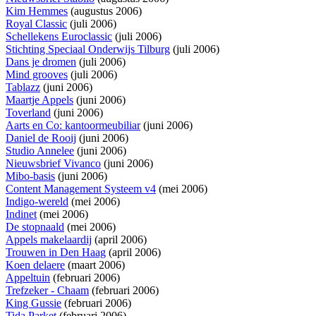
Kim Hemmes
(augustus 2006)
Royal Classic
(juli 2006)
Schellekens Euroclassic
(juli 2006)
Stichting Speciaal Onderwijs Tilburg
(juli 2006)
Dans je dromen
(juli 2006)
Mind grooves
(juli 2006)
Tablazz
(juni 2006)
Maartje Appels
(juni 2006)
Toverland
(juni 2006)
Aarts en Co: kantoormeubiliar
(juni 2006)
Daniel de Rooij
(juni 2006)
Studio Annelee
(juni 2006)
Nieuwsbrief Vivanco
(juni 2006)
Mibo-basis
(juni 2006)
Content Management Systeem v4
(mei 2006)
Indigo-wereld
(mei 2006)
Indinet
(mei 2006)
De stopnaald
(mei 2006)
Appels makelaardij
(april 2006)
Trouwen in Den Haag
(april 2006)
Koen delaere
(maart 2006)
Appeltuin
(februari 2006)
Trefzeker - Chaam
(februari 2006)
King Gussie
(februari 2006)
Tida Parket
(februari 2006)