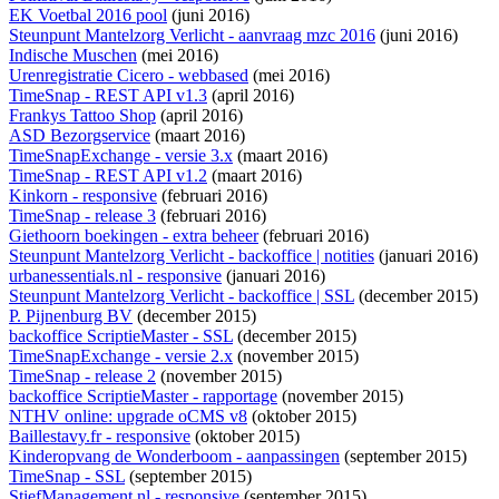
EK Voetbal 2016 pool
(juni 2016)
Steunpunt Mantelzorg Verlicht - aanvraag mzc 2016
(juni 2016)
Indische Muschen
(mei 2016)
Urenregistratie Cicero - webbased
(mei 2016)
TimeSnap - REST API v1.3
(april 2016)
Frankys Tattoo Shop
(april 2016)
ASD Bezorgservice
(maart 2016)
TimeSnapExchange - versie 3.x
(maart 2016)
TimeSnap - REST API v1.2
(maart 2016)
Kinkorn - responsive
(februari 2016)
TimeSnap - release 3
(februari 2016)
Giethoorn boekingen - extra beheer
(februari 2016)
Steunpunt Mantelzorg Verlicht - backoffice | notities
(januari 2016)
urbanessentials.nl - responsive
(januari 2016)
Steunpunt Mantelzorg Verlicht - backoffice | SSL
(december 2015)
P. Pijnenburg BV
(december 2015)
backoffice ScriptieMaster - SSL
(december 2015)
TimeSnapExchange - versie 2.x
(november 2015)
TimeSnap - release 2
(november 2015)
backoffice ScriptieMaster - rapportage
(november 2015)
NTHV online: upgrade oCMS v8
(oktober 2015)
Baillestavy.fr - responsive
(oktober 2015)
Kinderopvang de Wonderboom - aanpassingen
(september 2015)
TimeSnap - SSL
(september 2015)
StiefManagement.nl - responsive
(september 2015)