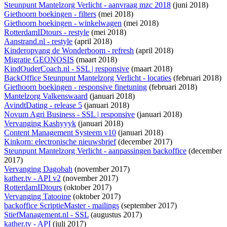
Steunpunt Mantelzorg Verlicht - aanvraag mzc 2018
(juni 2018)
Giethoorn boekingen - filters
(mei 2018)
Giethoorn boekingen - winkelwagen
(mei 2018)
RotterdamIDtours - restyle
(mei 2018)
Aanstrand.nl - restyle
(april 2018)
Kinderopvang de Wonderboom - refresh
(april 2018)
Migratie GEONOSIS
(maart 2018)
KindOuderCoach.nl - SSL | responsive
(maart 2018)
BackOffice Steunpunt Mantelzorg Verlicht - locaties
(februari 2018)
Giethoorn boekingen - responsive finetuning
(februari 2018)
Mantelzorg Valkenswaard
(januari 2018)
AvindtDating - release 5
(januari 2018)
Novum Agri Business - SSL | responsive
(januari 2018)
Vervanging Kashyyyk
(januari 2018)
Content Management Systeem v10
(januari 2018)
Kinkorn: electronische nieuwsbrief
(december 2017)
Steunpunt Mantelzorg Verlicht - aanpassingen backoffice
(december
2017)
Vervanging Dagobah
(november 2017)
kather.tv - API v2
(november 2017)
RotterdamIDtours
(oktober 2017)
Vervanging Tatooine
(oktober 2017)
backoffice ScriptieMaster - mailings
(september 2017)
StiefManagement.nl - SSL
(augustus 2017)
kather.tv - API
(juli 2017)