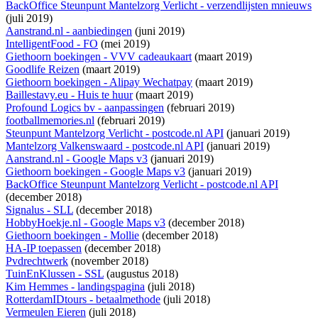
BackOffice Steunpunt Mantelzorg Verlicht - verzendlijsten mnieuws
(juli 2019)
Aanstrand.nl - aanbiedingen
(juni 2019)
IntelligentFood - FO
(mei 2019)
Giethoorn boekingen - VVV cadeaukaart
(maart 2019)
Goodlife Reizen
(maart 2019)
Giethoorn boekingen - Alipay Wechatpay
(maart 2019)
Baillestavy.eu - Huis te huur
(maart 2019)
Profound Logics bv - aanpassingen
(februari 2019)
footballmemories.nl
(februari 2019)
Steunpunt Mantelzorg Verlicht - postcode.nl API
(januari 2019)
Mantelzorg Valkenswaard - postcode.nl API
(januari 2019)
Aanstrand.nl - Google Maps v3
(januari 2019)
Giethoorn boekingen - Google Maps v3
(januari 2019)
BackOffice Steunpunt Mantelzorg Verlicht - postcode.nl API
(december 2018)
Signalus - SLL
(december 2018)
HobbyHoekje.nl - Google Maps v3
(december 2018)
Giethoorn boekingen - Mollie
(december 2018)
HA-IP toepassen
(december 2018)
Pvdrechtwerk
(november 2018)
TuinEnKlussen - SSL
(augustus 2018)
Kim Hemmes - landingspagina
(juli 2018)
RotterdamIDtours - betaalmethode
(juli 2018)
Vermeulen Eieren
(juli 2018)