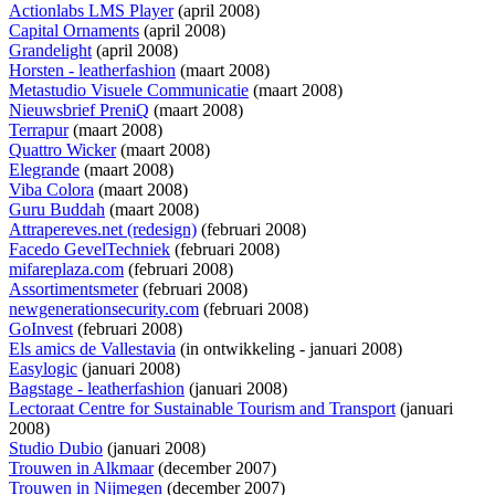
Actionlabs LMS Player
(april 2008)
Capital Ornaments
(april 2008)
Grandelight
(april 2008)
Horsten - leatherfashion
(maart 2008)
Metastudio Visuele Communicatie
(maart 2008)
Nieuwsbrief PreniQ
(maart 2008)
Terrapur
(maart 2008)
Quattro Wicker
(maart 2008)
Elegrande
(maart 2008)
Viba Colora
(maart 2008)
Guru Buddah
(maart 2008)
Attrapereves.net (redesign)
(februari 2008)
Facedo GevelTechniek
(februari 2008)
mifareplaza.com
(februari 2008)
Assortimentsmeter
(februari 2008)
newgenerationsecurity.com
(februari 2008)
GoInvest
(februari 2008)
Els amics de Vallestavia
(
in ontwikkeling
- januari 2008)
Easylogic
(januari 2008)
Bagstage - leatherfashion
(januari 2008)
Lectoraat Centre for Sustainable Tourism and Transport
(januari
2008)
Studio Dubio
(januari 2008)
Trouwen in Alkmaar
(december 2007)
Trouwen in Nijmegen
(december 2007)