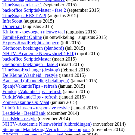
TimeSnap - release 1
(september 2015)
backoffice ScriptieMaster - fase 2
(september 2015)
TimeSnap - REST API
(augustus 2015)
InfraScout
(augustus 2015)
Donero.nl
(augustus 2015)
Kinkorn - toevoegen nieuwe taal
(augustus 2015)
FamilieRecht Online
(
in ontwikkeling
- augustus 2015)
ExpressRoadFreight - Impeco
(juli 2015)
Giethoorn boekingen (planbord)
(juli 2015)
NHTV- Academie Nieuwsbrief (IE10)
(april 2015)
backoffice ScriptieMaster
(maart 2015)
Giethoorn boekingen - fase 3
(maart 2015)
TimeSnapExchange (desktop)
(februari 2015)
De Kleine Waarheid - restyle
(januari 2015)
Aanstrand (afhandeling betalingen)
(januari 2015)
SpanjeVakantieTips - refresh
(januari 2015)
FrankrijkVakantieTips - refresh
(januari 2015)
TurkijeVakantieTips - refresh
(januari 2015)
Zomervakantie Op Maat
(januari 2015)
TuinEnKlussen - responsive restyle
(januari 2015)
LeadsMe - BeeldBank
(december 2014)
LeadsMe - restyle
(december 2014)
NHTV- Academie Nieuwsbrief (uitbreidingen)
(november 2014)
Steunpunt Mantelzorg Verlicht - actie coupons
(november 2014)
ZEQER - toevoegen Duitse taal
(september 2014)