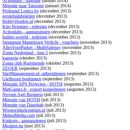
Actionlabs - migratie
(januari 2014)
Migratie naar Tatooine
(januari 2014)
Profound Logics bv
(december 2013)
eerstehulpbijgriep
(december 2013)
HobbyHoekje.nl
(december 2013)
Kim Hemmes - redesign
(december 2013)
Actionlabs - aanpassingen
(december 2013)
Indigo-wereld - redesign
(november 2013)
Steunpunt Mantelzorg Verlicht - vouchers
(november 2013)
AllesVoorParket - MultiSafepay
(november 2013)
Zonta Nederland - fase 2
(november 2013)
kapoesja
(oktober 2013)
Zonta club Ruremonde
(oktober 2013)
ZEQER
(september 2013)
StiefManagement.nl: uitbreidingen
(september 2013)
Giethoorn boekingen
(september 2013)
Migratie APS Projecten - HOTH
(augustus 2013)
MatGames.fr - export koppelingen
(augustus 2013)
Novum Agri Business
(juli 2013)
Migratie van HOTH
(juli 2013)
Migratie van Dagobah
(juli 2013)
Woonwinkelcentrum.nl
(juli 2013)
MdinaMedia.com
(juli 2013)
Kinkorn - aanpassingen
(juli 2013)
Meating.nu
(juni 2013)