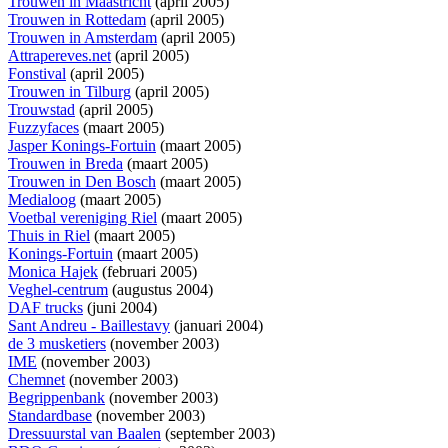
Trouwen in Maastricht
(april 2005)
Trouwen in Rottedam
(april 2005)
Trouwen in Amsterdam
(april 2005)
Attrapereves.net
(april 2005)
Fonstival
(april 2005)
Trouwen in Tilburg
(april 2005)
Trouwstad
(april 2005)
Fuzzyfaces
(maart 2005)
Jasper Konings-Fortuin
(maart 2005)
Trouwen in Breda
(maart 2005)
Trouwen in Den Bosch
(maart 2005)
Medialoog
(maart 2005)
Voetbal vereniging Riel
(maart 2005)
Thuis in Riel
(maart 2005)
Konings-Fortuin
(maart 2005)
Monica Hajek
(februari 2005)
Veghel-centrum
(augustus 2004)
DAF trucks
(juni 2004)
Sant Andreu - Baillestavy
(januari 2004)
de 3 musketiers
(november 2003)
IME
(november 2003)
Chemnet
(november 2003)
Begrippenbank
(november 2003)
Standardbase
(november 2003)
Dressuurstal van Baalen
(september 2003)