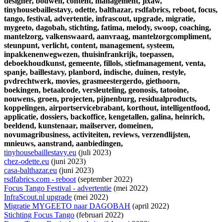
designer,
bouwen,
content,
management,
jixaw,
tinyhousebaillestavy,
odette,
balthazar,
rsdfabrics,
reboot,
focus,
tango,
festival,
advertentie,
infrascout,
upgrade,
migratie,
mygeeto,
dagobah,
stichting,
fatima,
melody,
swoop,
coaching,
mantelzorg,
valkenswaard,
aanvraag,
mantelzorgcompliment,
steunpunt,
verlicht,
content,
management,
systeem,
inpakkenenwegwezen,
thuisinfrankrijk,
toepassen,
deboekhoudkunst,
gemeente,
fillols,
stiefmanagement,
venta,
spanje,
baillestavy,
planbord,
indische,
duinen,
restyle,
pvdrechtwerk,
movies,
grasmeestergerdo,
giethoorn,
boekingen,
betaalcode,
versleuteling,
geonosis,
tatooine,
nouwens,
groen,
projecten,
pijnenburg,
residualproducts,
koppelingen,
airportservicebrabant,
korthout,
intelligentfood,
applicatie,
dossiers,
backoffice,
kengetallen,
galina,
heinrich,
beeldend,
kunstenaar,
mailserver,
domeinen,
novumagribusiness,
activiteiten,
reviews,
verzendlijsten,
mnieuws,
aanstrand,
aanbiedingen,
tinyhousebaillestavy.eu
(juli 2023)
chez-odette.eu
(juni 2023)
casa-balthazar.eu
(juni 2023)
rsdfabrics.com - reboot
(september 2022)
Focus Tango Festival - advertentie
(mei 2022)
InfraScout.nl upgrade
(mei 2022)
Migratie MYGEETO naar DAGOBAH
(april 2022)
Stichting Focus Tango
(februari 2022)