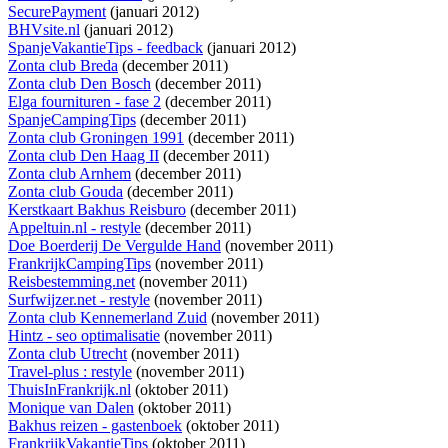
SecurePayment
(januari 2012)
BHVsite.nl
(januari 2012)
SpanjeVakantieTips - feedback
(januari 2012)
Zonta club Breda
(december 2011)
Zonta club Den Bosch
(december 2011)
Elga fournituren - fase 2
(december 2011)
SpanjeCampingTips
(december 2011)
Zonta club Groningen 1991
(december 2011)
Zonta club Den Haag II
(december 2011)
Zonta club Arnhem
(december 2011)
Zonta club Gouda
(december 2011)
Kerstkaart Bakhus Reisburo
(december 2011)
Appeltuin.nl - restyle
(december 2011)
Doe Boerderij De Vergulde Hand
(november 2011)
FrankrijkCampingTips
(november 2011)
Reisbestemming.net
(november 2011)
Surfwijzer.net - restyle
(november 2011)
Zonta club Kennemerland Zuid
(november 2011)
Hintz - seo optimalisatie
(november 2011)
Zonta club Utrecht
(november 2011)
Travel-plus : restyle
(november 2011)
ThuisInFrankrijk.nl
(oktober 2011)
Monique van Dalen
(oktober 2011)
Bakhus reizen - gastenboek
(oktober 2011)
FrankrijkVakantieTips
(oktober 2011)