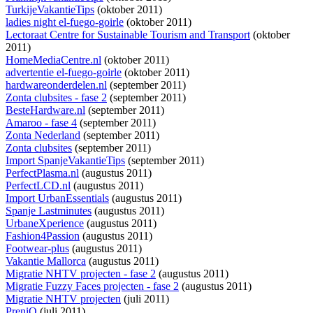
TurkijeVakantieTips
(oktober 2011)
ladies night el-fuego-goirle
(oktober 2011)
Lectoraat Centre for Sustainable Tourism and Transport
(oktober
2011)
HomeMediaCentre.nl
(oktober 2011)
advertentie el-fuego-goirle
(oktober 2011)
hardwareonderdelen.nl
(september 2011)
Zonta clubsites - fase 2
(september 2011)
BesteHardware.nl
(september 2011)
Amaroo - fase 4
(september 2011)
Zonta Nederland
(september 2011)
Zonta clubsites
(september 2011)
Import SpanjeVakantieTips
(september 2011)
PerfectPlasma.nl
(augustus 2011)
PerfectLCD.nl
(augustus 2011)
Import UrbanEssentials
(augustus 2011)
Spanje Lastminutes
(augustus 2011)
UrbaneXperience
(augustus 2011)
Fashion4Passion
(augustus 2011)
Footwear-plus
(augustus 2011)
Vakantie Mallorca
(augustus 2011)
Migratie NHTV projecten - fase 2
(augustus 2011)
Migratie Fuzzy Faces projecten - fase 2
(augustus 2011)
Migratie NHTV projecten
(juli 2011)
PreniQ
(juli 2011)