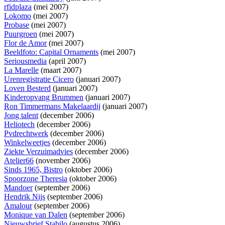
rfidplaza
(mei 2007)
Lokomo
(mei 2007)
Probase
(mei 2007)
Puurgroen
(mei 2007)
Flor de Amor
(mei 2007)
Beeldfoto: Capital Ornaments
(mei 2007)
Seriousmedia
(april 2007)
La Marelle
(maart 2007)
Urenregistratie Cicero
(januari 2007)
Loven Besterd
(januari 2007)
Kinderopvang Brummen
(januari 2007)
Ron Timmermans Makelaardij
(januari 2007)
Jong talent
(december 2006)
Heliotech
(december 2006)
Pvdrechtwerk
(december 2006)
Winkelweetjes
(december 2006)
Ziekte Verzuimadvies
(december 2006)
Atelier66
(november 2006)
Sinds 1965, Bistro
(oktober 2006)
Spoorzone Theresia
(oktober 2006)
Mandoer
(september 2006)
Hendrik Nijs
(september 2006)
Amalour
(september 2006)
Monique van Dalen
(september 2006)
Nieuwsbrief Stabilo
(augustus 2006)