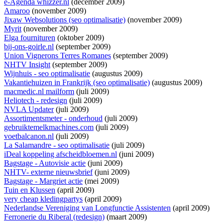
e-Agenda whizzer.nl
(december 2009)
Amaroo
(november 2009)
Jixaw Websolutions (seo optimalisatie)
(november 2009)
Myrit
(november 2009)
Elga fournituren
(oktober 2009)
bij-ons-goirle.nl
(september 2009)
Union Vignerons Terres Romanes
(september 2009)
NHTV Insight
(september 2009)
Wijnhuis - seo optimalisatie
(augustus 2009)
Vakantiehuizen in Frankrijk (seo optimalisatie)
(augustus 2009)
macmedic.nl mailform
(juli 2009)
Heliotech - redesign
(juli 2009)
NVLA Updater
(juli 2009)
Assortimentsmeter - onderhoud
(juli 2009)
gebruiktemelkmachines.com
(juli 2009)
voetbalcanon.nl
(juli 2009)
La Salamandre - seo optimalisatie
(juli 2009)
iDeal koppeling afscheidbloemen.nl
(juni 2009)
Bagstage - Autovisie actie
(juni 2009)
NHTV- externe nieuwsbrief
(juni 2009)
Bagstage - Margriet actie
(mei 2009)
Tuin en Klussen
(april 2009)
very cheap kledingpartys
(april 2009)
Nederlandse Vereniging van Longfunctie Assistenten
(april 2009)
Ferronerie du Riberal (redesign)
(maart 2009)