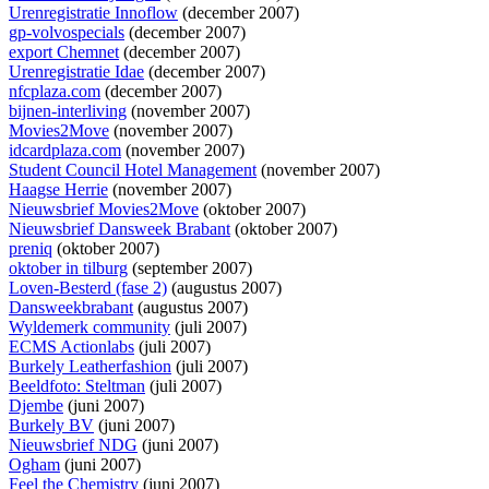
Urenregistratie Innoflow
(december 2007)
gp-volvospecials
(december 2007)
export Chemnet
(december 2007)
Urenregistratie Idae
(december 2007)
nfcplaza.com
(december 2007)
bijnen-interliving
(november 2007)
Movies2Move
(november 2007)
idcardplaza.com
(november 2007)
Student Council Hotel Management
(november 2007)
Haagse Herrie
(november 2007)
Nieuwsbrief Movies2Move
(oktober 2007)
Nieuwsbrief Dansweek Brabant
(oktober 2007)
preniq
(oktober 2007)
oktober in tilburg
(september 2007)
Loven-Besterd (fase 2)
(augustus 2007)
Dansweekbrabant
(augustus 2007)
Wyldemerk community
(juli 2007)
ECMS Actionlabs
(juli 2007)
Burkely Leatherfashion
(juli 2007)
Beeldfoto: Steltman
(juli 2007)
Djembe
(juni 2007)
Burkely BV
(juni 2007)
Nieuwsbrief NDG
(juni 2007)
Ogham
(juni 2007)
Feel the Chemistry
(juni 2007)