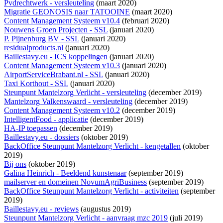
Pvdrechtwerk - versleuteling
(maart 2020)
Migratie GEONOSIS naar TATOOINE
(maart 2020)
Content Management Systeem v10.4
(februari 2020)
Nouwens Groen Projecten - SSL
(januari 2020)
P. Pijnenburg BV - SSL
(januari 2020)
residualproducts.nl
(januari 2020)
Baillestavy.eu - ICS koppelingen
(januari 2020)
Content Management Systeem v10.3
(januari 2020)
AirportServiceBrabant.nl - SSL
(januari 2020)
Taxi Korthout - SSL
(januari 2020)
Steunpunt Mantelzorg Verlicht - versleuteling
(december 2019)
Mantelzorg Valkenswaard - versleuteling
(december 2019)
Content Management Systeem v10.2
(december 2019)
IntelligentFood - applicatie
(december 2019)
HA-IP toepassen
(december 2019)
Baillestavy.eu - dossiers
(oktober 2019)
BackOffice Steunpunt Mantelzorg Verlicht - kengetallen
(oktober
2019)
Bij ons
(oktober 2019)
Galina Heinrich - Beeldend kunstenaar
(september 2019)
mailserver en domeinen NovumAgriBusiness
(september 2019)
BackOffice Steunpunt Mantelzorg Verlicht - activiteiten
(september
2019)
Baillestavy.eu - reviews
(augustus 2019)
Steunpunt Mantelzorg Verlicht - aanvraag mzc 2019
(juli 2019)