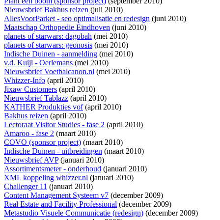
Plant een boom (sponsor project)
(september 2010)
Nieuwsbrief Bakhus reizen
(juli 2010)
AllesVoorParket - seo optimalisatie en redesign
(juni 2010)
Maatschap Orthopedie Eindhoven
(juni 2010)
planets of starwars: dagobah
(mei 2010)
planets of starwars: geonosis
(mei 2010)
Indische Duinen - aanmelding
(mei 2010)
v.d. Kuijl - Oerlemans
(mei 2010)
Nieuwsbrief Voetbalcanon.nl
(mei 2010)
Whizzer-Info
(april 2010)
Jixaw Customers
(april 2010)
Nieuwsbrief Tablazz
(april 2010)
KATHER Produkties vof
(april 2010)
Bakhus reizen
(april 2010)
Lectoraat Visitor Studies - fase 2
(april 2010)
Amaroo - fase 2
(maart 2010)
COVO (sponsor project)
(maart 2010)
Indische Duinen - uitbreidingen
(maart 2010)
Nieuwsbrief AVP
(januari 2010)
Assortimentsmeter - onderhoud
(januari 2010)
XML koppeling whizzer.nl
(januari 2010)
Challenger 11
(januari 2010)
Content Management Systeem v7
(december 2009)
Real Estate and Facility Professional
(december 2009)
Metastudio Visuele Communicatie (redesign)
(december 2009)