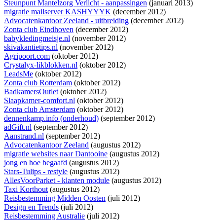
Steunpunt Mantelzorg Verlicht - aanpassingen
(januari 2013)
migratie mailserver KASHYYYK
(december 2012)
Advocatenkantoor Zeeland - uitbreiding
(december 2012)
Zonta club Eindhoven
(december 2012)
babykledingmeisje.nl
(november 2012)
skivakantietips.nl
(november 2012)
Agripoort.com
(oktober 2012)
Crystalyx-likblokken.nl
(oktober 2012)
LeadsMe
(oktober 2012)
Zonta club Rotterdam
(oktober 2012)
BadkamersOutlet
(oktober 2012)
Slaapkamer-comfort.nl
(oktober 2012)
Zonta club Amsterdam
(oktober 2012)
dennenkamp.info (onderhoud)
(september 2012)
adGift.nl
(september 2012)
Aanstrand.nl
(september 2012)
Advocatenkantoor Zeeland
(augustus 2012)
migratie websites naar Dantooine
(augustus 2012)
jong en hoe begaafd
(augustus 2012)
Stars-Tulips - restyle
(augustus 2012)
AllesVoorParket - klanten module
(augustus 2012)
Taxi Korthout
(augustus 2012)
Reisbestemming Midden Oosten
(juli 2012)
Design en Trends
(juli 2012)
Reisbestemming Australie
(juli 2012)