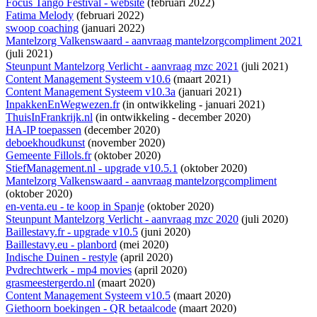
Focus Tango Festival - website
(februari 2022)
Fatima Melody
(februari 2022)
swoop coaching
(januari 2022)
Mantelzorg Valkenswaard - aanvraag mantelzorgcompliment 2021
(juli 2021)
Steunpunt Mantelzorg Verlicht - aanvraag mzc 2021
(juli 2021)
Content Management Systeem v10.6
(maart 2021)
Content Management Systeem v10.3a
(januari 2021)
InpakkenEnWegwezen.fr
(
in ontwikkeling
- januari 2021)
ThuisInFrankrijk.nl
(
in ontwikkeling
- december 2020)
HA-IP toepassen
(december 2020)
deboekhoudkunst
(november 2020)
Gemeente Fillols.fr
(oktober 2020)
StiefManagement.nl - upgrade v10.5.1
(oktober 2020)
Mantelzorg Valkenswaard - aanvraag mantelzorgcompliment
(oktober 2020)
en-venta.eu - te koop in Spanje
(oktober 2020)
Steunpunt Mantelzorg Verlicht - aanvraag mzc 2020
(juli 2020)
Baillestavy.fr - upgrade v10.5
(juni 2020)
Baillestavy.eu - planbord
(mei 2020)
Indische Duinen - restyle
(april 2020)
Pvdrechtwerk - mp4 movies
(april 2020)
grasmeestergerdo.nl
(maart 2020)
Content Management Systeem v10.5
(maart 2020)
Giethoorn boekingen - QR betaalcode
(maart 2020)