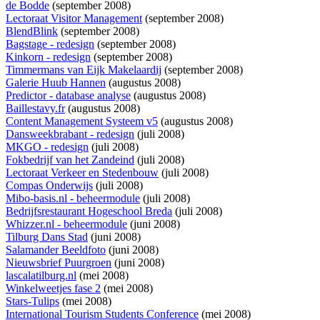
de Bodde
(september 2008)
Lectoraat Visitor Management
(september 2008)
BlendBlink
(september 2008)
Bagstage - redesign
(september 2008)
Kinkorn - redesign
(september 2008)
Timmermans van Eijk Makelaardij
(september 2008)
Galerie Huub Hannen
(augustus 2008)
Predictor - database analyse
(augustus 2008)
Baillestavy.fr
(augustus 2008)
Content Management Systeem v5
(augustus 2008)
Dansweekbrabant - redesign
(juli 2008)
MKGO - redesign
(juli 2008)
Fokbedrijf van het Zandeind
(juli 2008)
Lectoraat Verkeer en Stedenbouw
(juli 2008)
Compas Onderwijs
(juli 2008)
Mibo-basis.nl - beheermodule
(juli 2008)
Bedrijfsrestaurant Hogeschool Breda
(juli 2008)
Whizzer.nl - beheermodule
(juni 2008)
Tilburg Dans Stad
(juni 2008)
Salamander Beeldfoto
(juni 2008)
Nieuwsbrief Puurgroen
(juni 2008)
lascalatilburg.nl
(mei 2008)
Winkelweetjes fase 2
(mei 2008)
Stars-Tulips
(mei 2008)
International Tourism Students Conference
(mei 2008)