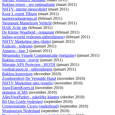
Bakhus reizen - seo optimalisatie
(maart 2011)
NHTV- interne nieuwsbrief
(maart 2011)
Koor L-esprit Tilburg
(maart 2011)
taartenvantantejans.nl
(februari 2011)
Steunpunt Mantelzorg Verlicht
(februari 2011)
HAK Actie site
(februari 2011)
De Kleine Waarheid - restaurant
(februari 2011)
Indigo-wereld (redesign-uitbreidingen)
(februari 2011)
NHTV Marketing sites (duits)
(januari 2011)
Kinkorn - redesign
(januari 2011)
Amaroo - fase 3
(januari 2011)
Metastudio Visuele Communicatie (metazine)
(januari 2011)
Bakhus reizen - restyle
(januari 2011)
Migratie APS Projecten - HOTH
(januari 2011)
voetbalcanon.nl - uitbreidingen
(januari 2011)
Bakhus kuurreizen
(december 2010)
Zorgboerderij De Vergulde Hand
(november 2010)
NHTV Marketing sites (engels)
(november 2010)
JouwEigenKoers.nl
(november 2010)
skinning oCMS
(november 2010)
AllesVoorParket - zakelijke klanten
(oktober 2010)
Bij Ons Goirle (redesign)
(september 2010)
Urenregistratie Cicero (onderhoud)
(september 2010)
Woningzorg Nederland
(september 2010)