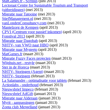
MatGames.fr - Scellius
(juni 2013)
Lectoraat Centre for Sustainable Tourism and Transport
(uitbreidingen)
(mei 2013)
Migratie naar Tatooine
(mei 2013)
StiefManagement.nl
(mei 2013)
vanLondenConsultancy.com
(mei 2013)
Mantelzorg de Kempen
(april 2013)
CPVI (Centrum voor passief inkomen)
(april 2013)
Fonstival 2013
(april 2013)
Migratie naar Dagobah
(april 2013)
NHTV- van VWO naar HBO
(april 2013)
Migratie naar Mygeeto
(april 2013)
MatGames.fr
(maart 2013)
Migratie Fuzzy Faces projecten
(maart 2013)
Wijnhuis.net - restyle
(maart 2013)
Ster in de Horeca
(maart 2013)
NHTV- Storingen (Agent)
(maart 2013)
NHTV- Storingen
(februari 2013)
La Salamandre - optimalisatie voor tablets
(februari 2013)
Actionlabs - onderhoud
(februari 2013)
Nieuwsbrief Impeco
(februari 2013)
Nieuwsbrief AdGift
(januari 2013)
Migratie naar Alderaan
(januari 2013)
Myrit - aanpassingen
(januari 2013)
Zonta club Mergelland
(januari 2013)