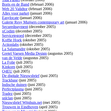
Boris en de Band
(februari 2006)
Web 20 Validtor
(februari 2006)
Alles voor parket
(januari 2006)
Easylocate
(januari 2006)
Galerie Resy Muijsers contemporary art
(januari 2006)
Securedpayment
(december 2005)
xCodim
(december 2005)
Servicetegoed
(december 2005)
Koffie Hoek
(oktober 2005)
Actionlabs
(oktober 2005)
La Salamandre
(oktober 2005)
Gretel Vaesen Media Design
(augustus 2005)
van de Velde
(augustus 2005)
La Folie
(juli 2005)
Kinkorn
(juli 2005)
Q4EU
(juli 2005)
De digitale Nieuwsbrief
(juni 2005)
Trackbase
(juni 2005)
Indische duinen
(juni 2005)
Perfectplasma
(juni 2005)
Tradez
(juni 2005)
snlclan
(juni 2005)
Nieuwsbrief Wijnhuis.net
(mei 2005)
Trouwen in Eindhoven
(april 2005)