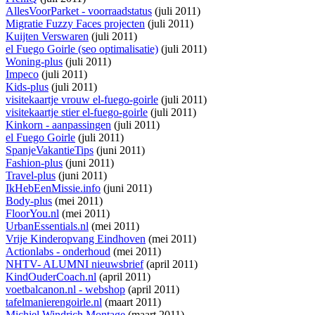
AllesVoorParket - voorraadstatus
(juli 2011)
Migratie Fuzzy Faces projecten
(juli 2011)
Kuijten Verswaren
(juli 2011)
el Fuego Goirle (seo optimalisatie)
(juli 2011)
Woning-plus
(juli 2011)
Impeco
(juli 2011)
Kids-plus
(juli 2011)
visitekaartje vrouw el-fuego-goirle
(juli 2011)
visitekaartje stier el-fuego-goirle
(juli 2011)
Kinkorn - aanpassingen
(juli 2011)
el Fuego Goirle
(juli 2011)
SpanjeVakantieTips
(juni 2011)
Fashion-plus
(juni 2011)
Travel-plus
(juni 2011)
IkHebEenMissie.info
(juni 2011)
Body-plus
(mei 2011)
FloorYou.nl
(mei 2011)
UrbanEssentials.nl
(mei 2011)
Vrije Kinderopvang Eindhoven
(mei 2011)
Actionlabs - onderhoud
(mei 2011)
NHTV- ALUMNI nieuwsbrief
(april 2011)
KindOuderCoach.nl
(april 2011)
voetbalcanon.nl - webshop
(april 2011)
tafelmanierengoirle.nl
(maart 2011)
Michiel Windrich Montage
(maart 2011)