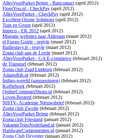
AllesVoorParket Belgie - Bancontact
(april 2012)
FloorYou.nl - CheckPay
(april 2012)
AllesVoorParket - CheckPay
(april 2012)
Excellent Ozone Solutions
(april 2012)
Tuin en Groen
(april 2012)
Impeco - EK 2012
(april 2012)
Migratie websites naar Alderaan
(maart 2012)
el Fuego Goirle - restyle
(maart 2012)
Baillestavy.fr - restyle
(maart 2012)
Zonta club aan de Leede
(maart 2012)
AllesVoorParket - GA E-commerce
(februari 2012)
de Trapstoel
(februari 2012)
Zonta club Zuid Limburg
(februari 2012)
AdamsRib.nl
(februari 2012)
Indigo-wereld (aanpassingen)
(februari 2012)
Koffiehoek
(februari 2012)
OnlineComputerShops.nl
(februari 2012)
Loven-Besterd
(februari 2012)
NHTV- Academie Nieuwsbrief
(februari 2012)
Zonta club Zwolle
(februari 2012)
AllesVoorParket Belgie
(februari 2012)
Zonta club Friesland
(januari 2012)
VakantieTripsNederland.nl
(januari 2012)
HardwareComponenten.nl
(januari 2012)
Zonta Club Deventer
(januari 2012)