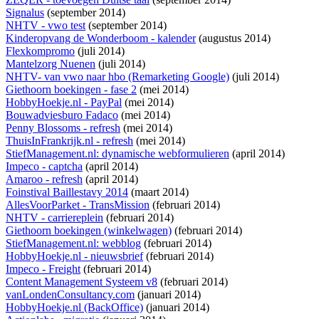
Signalus
(september 2014)
NHTV - vwo test
(september 2014)
Kinderopvang de Wonderboom - kalender
(augustus 2014)
Flexkompromo
(juli 2014)
Mantelzorg Nuenen
(juli 2014)
NHTV- van vwo naar hbo (Remarketing Google)
(juli 2014)
Giethoorn boekingen - fase 2
(mei 2014)
HobbyHoekje.nl - PayPal
(mei 2014)
Bouwadviesburo Fadaco
(mei 2014)
Penny Blossoms - refresh
(mei 2014)
ThuisInFrankrijk.nl - refresh
(mei 2014)
StiefManagement.nl: dynamische webformulieren
(april 2014)
Impeco - captcha
(april 2014)
Amaroo - refresh
(april 2014)
Foinstival Baillestavy 2014
(maart 2014)
AllesVoorParket - TransMission
(februari 2014)
NHTV - carriereplein
(februari 2014)
Giethoorn boekingen (winkelwagen)
(februari 2014)
StiefManagement.nl: webblog
(februari 2014)
HobbyHoekje.nl - nieuwsbrief
(februari 2014)
Impeco - Freight
(februari 2014)
Content Management Systeem v8
(februari 2014)
vanLondenConsultancy.com
(januari 2014)
HobbyHoekje.nl (BackOffice)
(januari 2014)