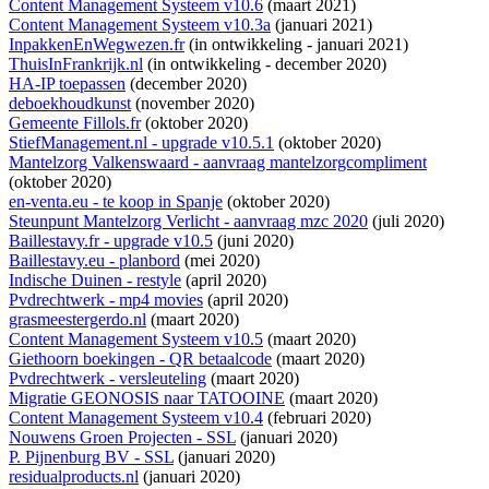
Content Management Systeem v10.6
(maart 2021)
Content Management Systeem v10.3a
(januari 2021)
InpakkenEnWegwezen.fr
(
in ontwikkeling
- januari 2021)
ThuisInFrankrijk.nl
(
in ontwikkeling
- december 2020)
HA-IP toepassen
(december 2020)
deboekhoudkunst
(november 2020)
Gemeente Fillols.fr
(oktober 2020)
StiefManagement.nl - upgrade v10.5.1
(oktober 2020)
Mantelzorg Valkenswaard - aanvraag mantelzorgcompliment
(oktober 2020)
en-venta.eu - te koop in Spanje
(oktober 2020)
Steunpunt Mantelzorg Verlicht - aanvraag mzc 2020
(juli 2020)
Baillestavy.fr - upgrade v10.5
(juni 2020)
Baillestavy.eu - planbord
(mei 2020)
Indische Duinen - restyle
(april 2020)
Pvdrechtwerk - mp4 movies
(april 2020)
grasmeestergerdo.nl
(maart 2020)
Content Management Systeem v10.5
(maart 2020)
Giethoorn boekingen - QR betaalcode
(maart 2020)
Pvdrechtwerk - versleuteling
(maart 2020)
Migratie GEONOSIS naar TATOOINE
(maart 2020)
Content Management Systeem v10.4
(februari 2020)
Nouwens Groen Projecten - SSL
(januari 2020)
P. Pijnenburg BV - SSL
(januari 2020)
residualproducts.nl
(januari 2020)