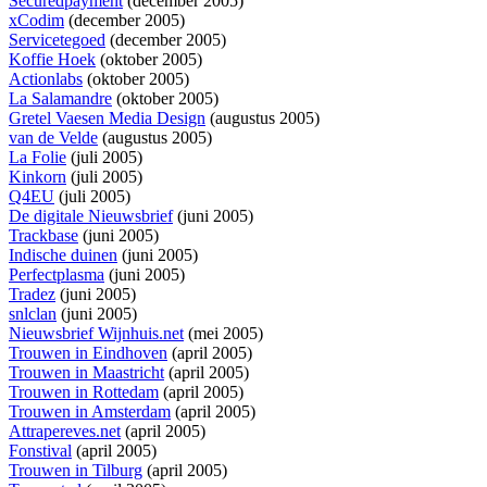
Securedpayment
(december 2005)
xCodim
(december 2005)
Servicetegoed
(december 2005)
Koffie Hoek
(oktober 2005)
Actionlabs
(oktober 2005)
La Salamandre
(oktober 2005)
Gretel Vaesen Media Design
(augustus 2005)
van de Velde
(augustus 2005)
La Folie
(juli 2005)
Kinkorn
(juli 2005)
Q4EU
(juli 2005)
De digitale Nieuwsbrief
(juni 2005)
Trackbase
(juni 2005)
Indische duinen
(juni 2005)
Perfectplasma
(juni 2005)
Tradez
(juni 2005)
snlclan
(juni 2005)
Nieuwsbrief Wijnhuis.net
(mei 2005)
Trouwen in Eindhoven
(april 2005)
Trouwen in Maastricht
(april 2005)
Trouwen in Rottedam
(april 2005)
Trouwen in Amsterdam
(april 2005)
Attrapereves.net
(april 2005)
Fonstival
(april 2005)
Trouwen in Tilburg
(april 2005)