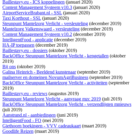
Baillestavy.eu - ICS koppelingen
(januari 2020)
Content Management Systeem v10.3
(januari 2020)
AirportServiceBrabant.nl - SSL
(januari 2020)
Taxi Korthout - SSL
(januari 2020)
Steunpunt Mantelzorg Verlicht - versleuteling
(december 2019)
Mantelzorg Valkenswaard - versleuteling
(december 2019)
Content Management Systeem v10.2
(december 2019)
IntelligentFood - applicatie
(december 2019)
HA-IP toepassen
(december 2019)
Baillestavy.eu - dossiers
(oktober 2019)
BackOffice Steunpunt Mantelzorg Verlicht - kengetallen
(oktober
2019)
Bij ons
(oktober 2019)
Galina Heinrich - Beeldend kunstenaar
(september 2019)
mailserver en domeinen NovumAgriBusiness
(september 2019)
BackOffice Steunpunt Mantelzorg Verlicht - activiteiten
(september
2019)
Baillestavy.eu - reviews
(augustus 2019)
Steunpunt Mantelzorg Verlicht - aanvraag mzc 2019
(juli 2019)
BackOffice Steunpunt Mantelzorg Verlicht - verzendlijsten mnieuws
(juli 2019)
Aanstrand.nl - aanbiedingen
(juni 2019)
IntelligentFood - FO
(mei 2019)
Giethoorn boekingen - VVV cadeaukaart
(maart 2019)
Goodlife Reizen
(maart 2019)