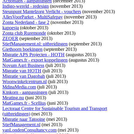
Actionlabs - aanpassingen
(december 2013)
Indigo-wereld - redesign
(november 2013)
Steunpunt Mantelzorg Verlicht - vouchers
(november 2013)
AllesVoorParket - MultiSafepay
(november 2013)
Zonta Nederland - fase 2
(november 2013)
kapoesja
(oktober 2013)
Zonta club Ruremonde
(oktober 2013)
ZEQER
(september 2013)
StiefManagement.nl: uitbreidingen
(september 2013)
Giethoorn boekingen
(september 2013)
Migratie APS Projecten - HOTH
(augustus 2013)
MatGames.fr - export koppelingen
(augustus 2013)
Novum Agri Business
(juli 2013)
Migratie van HOTH
(juli 2013)
Migratie van Dagobah
(juli 2013)
Woonwinkelcentrum.nl
(juli 2013)
MdinaMedia.com
(juli 2013)
Kinkorn - aanpassingen
(juli 2013)
Meating.nu
(juni 2013)
MatGames.fr - Scellius
(juni 2013)
Lectoraat Centre for Sustainable Tourism and Transport
(uitbreidingen)
(mei 2013)
Migratie naar Tatooine
(mei 2013)
StiefManagement.nl
(mei 2013)
vanLondenConsultancy.com
(mei 2013)