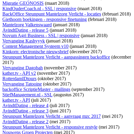
Migratie GEONOSIS
(maart 2018)
KindOuderCoach.nl - SSL | responsive
(maart 2018)
BackOffice Steunpunt Mantelzorg Verlicht - locaties
(februari 2018)
Giethoorn boekingen - responsive finetuning
(februari 2018)
Mantelzorg Valkenswaard
(januari 2018)
AvindtDating - release 5
(januari 2018)
Novum Agri Business - SSL | responsive
(januari 2018)
Vervanging Kashyyyk
(januari 2018)
Content Management Systeem v10
(januari 2018)
Kinkorn: electronische nieuwsbrief
(december 2017)
Steunpunt Mantelzorg Verlicht - aanpassingen backoffice
(december
2017)
Vervanging Dagobah
(november 2017)
kather.tv - API v2
(november 2017)
RotterdamIDtours
(oktober 2017)
Vervanging Tatooine
(oktober 2017)
backoffice ScriptieMaster - mailings
(september 2017)
StiefManagement.nl - SSL
(augustus 2017)
kather.tv - API
(juli 2017)
AvindtDating - release 4
(juli 2017)
AvindtDating - release 3
(juni 2017)
Steunpunt Mantelzorg Verlicht - aanvraag mzc 2017
(mei 2017)
AvindtDating - release 2
(mei 2017)
Steunpunt Mantelzorg Verlicht - responsive restyle
(mei 2017)
Nouwens Groen Projecten
(mei 2017)