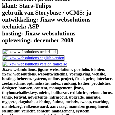
klant:
Stars-Tulips
gebruik van Storybase / oCMS:
ja
ontwikkeling:
Jixaw websolutions
techniek:
ASP
hosting:
Jixaw websolutions
oplevering:
december 2008
Jixaw websolutions,
jigsaw websolutions,
portfolio,
klanten,
jixaw,
websolutions,
webontwikkeling,
vormgeving,
website,
hosting,
beheren,
systeem,
online,
project,
fixed,
price,
interface,
zoekmachine,
optimalisatie,
index,
ranking,
kather,
produkties,
designer,
bouwen,
content,
management,
jixaw,
tinyhousebaillestavy,
odette,
balthazar,
rsdfabrics,
reboot,
focus,
tango,
festival,
advertentie,
infrascout,
upgrade,
migratie,
mygeeto,
dagobah,
stichting,
fatima,
melody,
swoop,
coaching,
mantelzorg,
valkenswaard,
aanvraag,
mantelzorgcompliment,
steunpunt,
verlicht,
content,
management,
systeem,