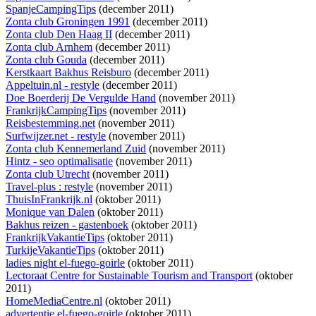
SpanjeCampingTips
(december 2011)
Zonta club Groningen 1991
(december 2011)
Zonta club Den Haag II
(december 2011)
Zonta club Arnhem
(december 2011)
Zonta club Gouda
(december 2011)
Kerstkaart Bakhus Reisburo
(december 2011)
Appeltuin.nl - restyle
(december 2011)
Doe Boerderij De Vergulde Hand
(november 2011)
FrankrijkCampingTips
(november 2011)
Reisbestemming.net
(november 2011)
Surfwijzer.net - restyle
(november 2011)
Zonta club Kennemerland Zuid
(november 2011)
Hintz - seo optimalisatie
(november 2011)
Zonta club Utrecht
(november 2011)
Travel-plus : restyle
(november 2011)
ThuisInFrankrijk.nl
(oktober 2011)
Monique van Dalen
(oktober 2011)
Bakhus reizen - gastenboek
(oktober 2011)
FrankrijkVakantieTips
(oktober 2011)
TurkijeVakantieTips
(oktober 2011)
ladies night el-fuego-goirle
(oktober 2011)
Lectoraat Centre for Sustainable Tourism and Transport
(oktober
2011)
HomeMediaCentre.nl
(oktober 2011)
advertentie el-fuego-goirle
(oktober 2011)