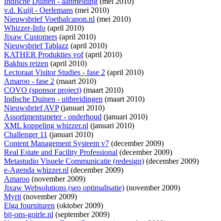
Indische Duinen - aanmelding
(mei 2010)
v.d. Kuijl - Oerlemans
(mei 2010)
Nieuwsbrief Voetbalcanon.nl
(mei 2010)
Whizzer-Info
(april 2010)
Jixaw Customers
(april 2010)
Nieuwsbrief Tablazz
(april 2010)
KATHER Produkties vof
(april 2010)
Bakhus reizen
(april 2010)
Lectoraat Visitor Studies - fase 2
(april 2010)
Amaroo - fase 2
(maart 2010)
COVO (sponsor project)
(maart 2010)
Indische Duinen - uitbreidingen
(maart 2010)
Nieuwsbrief AVP
(januari 2010)
Assortimentsmeter - onderhoud
(januari 2010)
XML koppeling whizzer.nl
(januari 2010)
Challenger 11
(januari 2010)
Content Management Systeem v7
(december 2009)
Real Estate and Facility Professional
(december 2009)
Metastudio Visuele Communicatie (redesign)
(december 2009)
e-Agenda whizzer.nl
(december 2009)
Amaroo
(november 2009)
Jixaw Websolutions (seo optimalisatie)
(november 2009)
Myrit
(november 2009)
Elga fournituren
(oktober 2009)
bij-ons-goirle.nl
(september 2009)