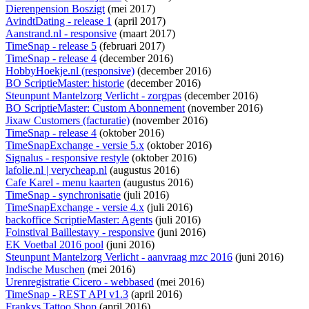
Dierenpension Boszigt
(mei 2017)
AvindtDating - release 1
(april 2017)
Aanstrand.nl - responsive
(maart 2017)
TimeSnap - release 5
(februari 2017)
TimeSnap - release 4
(december 2016)
HobbyHoekje.nl (responsive)
(december 2016)
BO ScriptieMaster: historie
(december 2016)
Steunpunt Mantelzorg Verlicht - zorgpas
(december 2016)
BO ScriptieMaster: Custom Abonnement
(november 2016)
Jixaw Customers (facturatie)
(november 2016)
TimeSnap - release 4
(oktober 2016)
TimeSnapExchange - versie 5.x
(oktober 2016)
Signalus - responsive restyle
(oktober 2016)
lafolie.nl | verycheap.nl
(augustus 2016)
Cafe Karel - menu kaarten
(augustus 2016)
TimeSnap - synchronisatie
(juli 2016)
TimeSnapExchange - versie 4.x
(juli 2016)
backoffice ScriptieMaster: Agents
(juli 2016)
Foinstival Baillestavy - responsive
(juni 2016)
EK Voetbal 2016 pool
(juni 2016)
Steunpunt Mantelzorg Verlicht - aanvraag mzc 2016
(juni 2016)
Indische Muschen
(mei 2016)
Urenregistratie Cicero - webbased
(mei 2016)
TimeSnap - REST API v1.3
(april 2016)
Frankys Tattoo Shop
(april 2016)