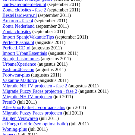
hardwareonderdelen.nl
(september 2011)
Zonta clubsites - fase 2
(september 2011)
BesteHardware.nl
(september 2011)
Amaroo - fase 4
(september 2011)
Zonta Nederland
(september 2011)
Zonta clubsites
(september 2011)
Import SpanjeVakantieTips
(september 2011)
PerfectPlasma.nl
(augustus 2011)
PerfectLCD.nl
(augustus 2011)
Import UrbanEssentials
(augustus 2011)
Spanje Lastminutes
(augustus 2011)
UrbaneXperience
(augustus 2011)
Fashion4Passion
(augustus 2011)
Footwear-plus
(augustus 2011)
Vakantie Mallorca
(augustus 2011)
Migratie NHTV projecten - fase 2
(augustus 2011)
Migratie Fuzzy Faces projecten - fase 2
(augustus 2011)
Migratie NHTV projecten
(juli 2011)
PreniQ
(juli 2011)
AllesVoorParket - voorraadstatus
(juli 2011)
Migratie Fuzzy Faces projecten
(juli 2011)
Kuijten Verswaren
(juli 2011)
el Fuego Goirle (seo optimalisatie)
(juli 2011)
Woning-plus
(juli 2011)
Impeco
(juli 2011)