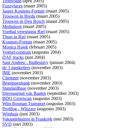
Trouwstad
(april 2005)
Fuzzyfaces
(maart 2005)
Jasper Konings-Fortuin
(maart 2005)
Trouwen in Breda
(maart 2005)
Trouwen in Den Bosch
(maart 2005)
Medialoog
(maart 2005)
Voetbal vereniging Riel
(maart 2005)
Thuis in Riel
(maart 2005)
Konings-Fortuin
(maart 2005)
Monica Hajek
(februari 2005)
Veghel-centrum
(augustus 2004)
DAF trucks
(juni 2004)
Sant Andreu - Baillestavy
(januari 2004)
de 3 musketiers
(november 2003)
IME
(november 2003)
Chemnet
(november 2003)
Begrippenbank
(november 2003)
Standardbase
(november 2003)
Dressuurstal van Baalen
(september 2003)
BDO Groeiscan
(augustus 2003)
Wim Bosman Transport
(augustus 2003)
Profilog - Whizzer
(augustus 2003)
Wijnhuis
(juni 2003)
Vakantiehuizen in Frankrijk
(mei 2003)
SVD
(mei 2003)