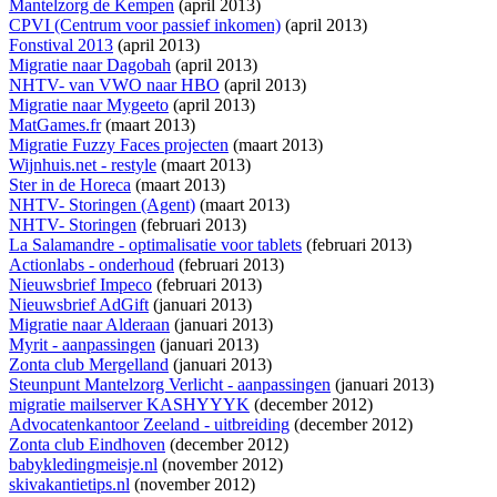
Mantelzorg de Kempen
(april 2013)
CPVI (Centrum voor passief inkomen)
(april 2013)
Fonstival 2013
(april 2013)
Migratie naar Dagobah
(april 2013)
NHTV- van VWO naar HBO
(april 2013)
Migratie naar Mygeeto
(april 2013)
MatGames.fr
(maart 2013)
Migratie Fuzzy Faces projecten
(maart 2013)
Wijnhuis.net - restyle
(maart 2013)
Ster in de Horeca
(maart 2013)
NHTV- Storingen (Agent)
(maart 2013)
NHTV- Storingen
(februari 2013)
La Salamandre - optimalisatie voor tablets
(februari 2013)
Actionlabs - onderhoud
(februari 2013)
Nieuwsbrief Impeco
(februari 2013)
Nieuwsbrief AdGift
(januari 2013)
Migratie naar Alderaan
(januari 2013)
Myrit - aanpassingen
(januari 2013)
Zonta club Mergelland
(januari 2013)
Steunpunt Mantelzorg Verlicht - aanpassingen
(januari 2013)
migratie mailserver KASHYYYK
(december 2012)
Advocatenkantoor Zeeland - uitbreiding
(december 2012)
Zonta club Eindhoven
(december 2012)
babykledingmeisje.nl
(november 2012)
skivakantietips.nl
(november 2012)