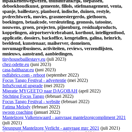
inpakkenenwegwezen,
thuisinfrankrijk,
toepassen,
deboekhoudkunst,
gemeente,
fillols,
stiefmanagement,
venta,
spanje,
baillestavy,
planbord,
indische,
duinen,
restyle,
pvdrechtwerk,
movies,
grasmeestergerdo,
giethoorn,
boekingen,
betaalcode,
versleuteling,
geonosis,
tatooine,
nouwens,
groen,
projecten,
pijnenburg,
residualproducts,
koppelingen,
airportservicebrabant,
korthout,
intelligentfood,
applicatie,
dossiers,
backoffice,
kengetallen,
galina,
heinrich,
beeldend,
kunstenaar,
mailserver,
domeinen,
novumagribusiness,
activiteiten,
reviews,
verzendlijsten,
mnieuws,
aanstrand,
aanbiedingen,
tinyhousebaillestavy.eu
(juli 2023)
chez-odette.eu
(juni 2023)
casa-balthazar.eu
(juni 2023)
rsdfabrics.com - reboot
(september 2022)
Focus Tango Festival - advertentie
(mei 2022)
InfraScout.nl upgrade
(mei 2022)
Migratie MYGEETO naar DAGOBAH
(april 2022)
Stichting Focus Tango
(februari 2022)
Focus Tango Festival - website
(februari 2022)
Fatima Melody
(februari 2022)
swoop coaching
(januari 2022)
Mantelzorg Valkenswaard - aanvraag mantelzorgcompliment 2021
(juli 2021)
Steunpunt Mantelzorg Verlicht - aanvraag mzc 2021
(juli 2021)