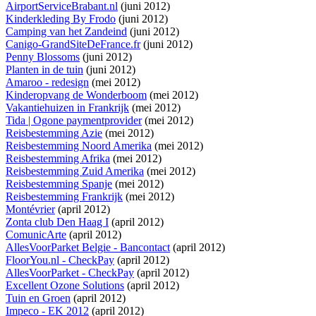
AirportServiceBrabant.nl
(juni 2012)
Kinderkleding By Frodo
(juni 2012)
Camping van het Zandeind
(juni 2012)
Canigo-GrandSiteDeFrance.fr
(juni 2012)
Penny Blossoms
(juni 2012)
Planten in de tuin
(juni 2012)
Amaroo - redesign
(mei 2012)
Kinderopvang de Wonderboom
(mei 2012)
Vakantiehuizen in Frankrijk
(mei 2012)
Tida | Ogone paymentprovider
(mei 2012)
Reisbestemming Azie
(mei 2012)
Reisbestemming Noord Amerika
(mei 2012)
Reisbestemming Afrika
(mei 2012)
Reisbestemming Zuid Amerika
(mei 2012)
Reisbestemming Spanje
(mei 2012)
Reisbestemming Frankrijk
(mei 2012)
Montévrier
(april 2012)
Zonta club Den Haag I
(april 2012)
ComunicArte
(april 2012)
AllesVoorParket Belgie - Bancontact
(april 2012)
FloorYou.nl - CheckPay
(april 2012)
AllesVoorParket - CheckPay
(april 2012)
Excellent Ozone Solutions
(april 2012)
Tuin en Groen
(april 2012)
Impeco - EK 2012
(april 2012)