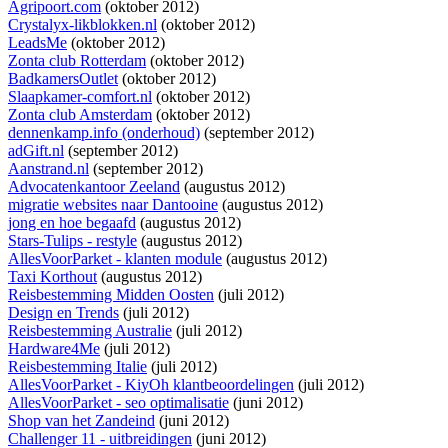
Agripoort.com
(oktober 2012)
Crystalyx-likblokken.nl
(oktober 2012)
LeadsMe
(oktober 2012)
Zonta club Rotterdam
(oktober 2012)
BadkamersOutlet
(oktober 2012)
Slaapkamer-comfort.nl
(oktober 2012)
Zonta club Amsterdam
(oktober 2012)
dennenkamp.info (onderhoud)
(september 2012)
adGift.nl
(september 2012)
Aanstrand.nl
(september 2012)
Advocatenkantoor Zeeland
(augustus 2012)
migratie websites naar Dantooine
(augustus 2012)
jong en hoe begaafd
(augustus 2012)
Stars-Tulips - restyle
(augustus 2012)
AllesVoorParket - klanten module
(augustus 2012)
Taxi Korthout
(augustus 2012)
Reisbestemming Midden Oosten
(juli 2012)
Design en Trends
(juli 2012)
Reisbestemming Australie
(juli 2012)
Hardware4Me
(juli 2012)
Reisbestemming Italie
(juli 2012)
AllesVoorParket - KiyOh klantbeoordelingen
(juli 2012)
AllesVoorParket - seo optimalisatie
(juni 2012)
Shop van het Zandeind
(juni 2012)
Challenger 11 - uitbreidingen
(juni 2012)