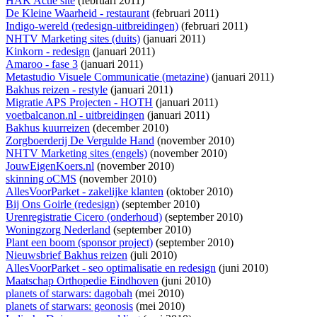
HAK Actie site
(februari 2011)
De Kleine Waarheid - restaurant
(februari 2011)
Indigo-wereld (redesign-uitbreidingen)
(februari 2011)
NHTV Marketing sites (duits)
(januari 2011)
Kinkorn - redesign
(januari 2011)
Amaroo - fase 3
(januari 2011)
Metastudio Visuele Communicatie (metazine)
(januari 2011)
Bakhus reizen - restyle
(januari 2011)
Migratie APS Projecten - HOTH
(januari 2011)
voetbalcanon.nl - uitbreidingen
(januari 2011)
Bakhus kuurreizen
(december 2010)
Zorgboerderij De Vergulde Hand
(november 2010)
NHTV Marketing sites (engels)
(november 2010)
JouwEigenKoers.nl
(november 2010)
skinning oCMS
(november 2010)
AllesVoorParket - zakelijke klanten
(oktober 2010)
Bij Ons Goirle (redesign)
(september 2010)
Urenregistratie Cicero (onderhoud)
(september 2010)
Woningzorg Nederland
(september 2010)
Plant een boom (sponsor project)
(september 2010)
Nieuwsbrief Bakhus reizen
(juli 2010)
AllesVoorParket - seo optimalisatie en redesign
(juni 2010)
Maatschap Orthopedie Eindhoven
(juni 2010)
planets of starwars: dagobah
(mei 2010)
planets of starwars: geonosis
(mei 2010)