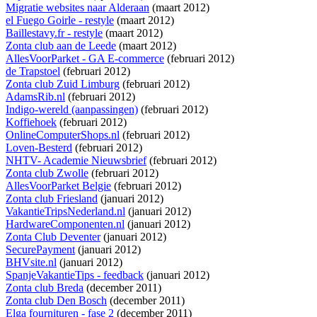
Migratie websites naar Alderaan
(maart 2012)
el Fuego Goirle - restyle
(maart 2012)
Baillestavy.fr - restyle
(maart 2012)
Zonta club aan de Leede
(maart 2012)
AllesVoorParket - GA E-commerce
(februari 2012)
de Trapstoel
(februari 2012)
Zonta club Zuid Limburg
(februari 2012)
AdamsRib.nl
(februari 2012)
Indigo-wereld (aanpassingen)
(februari 2012)
Koffiehoek
(februari 2012)
OnlineComputerShops.nl
(februari 2012)
Loven-Besterd
(februari 2012)
NHTV- Academie Nieuwsbrief
(februari 2012)
Zonta club Zwolle
(februari 2012)
AllesVoorParket Belgie
(februari 2012)
Zonta club Friesland
(januari 2012)
VakantieTripsNederland.nl
(januari 2012)
HardwareComponenten.nl
(januari 2012)
Zonta Club Deventer
(januari 2012)
SecurePayment
(januari 2012)
BHVsite.nl
(januari 2012)
SpanjeVakantieTips - feedback
(januari 2012)
Zonta club Breda
(december 2011)
Zonta club Den Bosch
(december 2011)
Elga fournituren - fase 2
(december 2011)