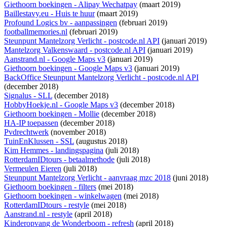
Giethoorn boekingen - Alipay Wechatpay
(maart 2019)
Baillestavy.eu - Huis te huur
(maart 2019)
Profound Logics bv - aanpassingen
(februari 2019)
footballmemories.nl
(februari 2019)
Steunpunt Mantelzorg Verlicht - postcode.nl API
(januari 2019)
Mantelzorg Valkenswaard - postcode.nl API
(januari 2019)
Aanstrand.nl - Google Maps v3
(januari 2019)
Giethoorn boekingen - Google Maps v3
(januari 2019)
BackOffice Steunpunt Mantelzorg Verlicht - postcode.nl API
(december 2018)
Signalus - SLL
(december 2018)
HobbyHoekje.nl - Google Maps v3
(december 2018)
Giethoorn boekingen - Mollie
(december 2018)
HA-IP toepassen
(december 2018)
Pvdrechtwerk
(november 2018)
TuinEnKlussen - SSL
(augustus 2018)
Kim Hemmes - landingspagina
(juli 2018)
RotterdamIDtours - betaalmethode
(juli 2018)
Vermeulen Eieren
(juli 2018)
Steunpunt Mantelzorg Verlicht - aanvraag mzc 2018
(juni 2018)
Giethoorn boekingen - filters
(mei 2018)
Giethoorn boekingen - winkelwagen
(mei 2018)
RotterdamIDtours - restyle
(mei 2018)
Aanstrand.nl - restyle
(april 2018)
Kinderopvang de Wonderboom - refresh
(april 2018)