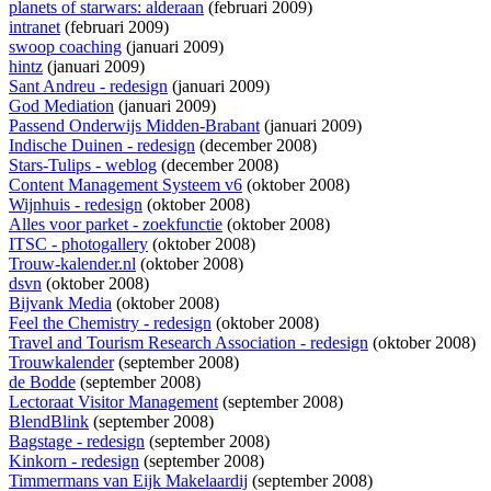
planets of starwars: alderaan
(februari 2009)
intranet
(februari 2009)
swoop coaching
(januari 2009)
hintz
(januari 2009)
Sant Andreu - redesign
(januari 2009)
God Mediation
(januari 2009)
Passend Onderwijs Midden-Brabant
(januari 2009)
Indische Duinen - redesign
(december 2008)
Stars-Tulips - weblog
(december 2008)
Content Management Systeem v6
(oktober 2008)
Wijnhuis - redesign
(oktober 2008)
Alles voor parket - zoekfunctie
(oktober 2008)
ITSC - photogallery
(oktober 2008)
Trouw-kalender.nl
(oktober 2008)
dsvn
(oktober 2008)
Bijvank Media
(oktober 2008)
Feel the Chemistry - redesign
(oktober 2008)
Travel and Tourism Research Association - redesign
(oktober 2008)
Trouwkalender
(september 2008)
de Bodde
(september 2008)
Lectoraat Visitor Management
(september 2008)
BlendBlink
(september 2008)
Bagstage - redesign
(september 2008)
Kinkorn - redesign
(september 2008)
Timmermans van Eijk Makelaardij
(september 2008)