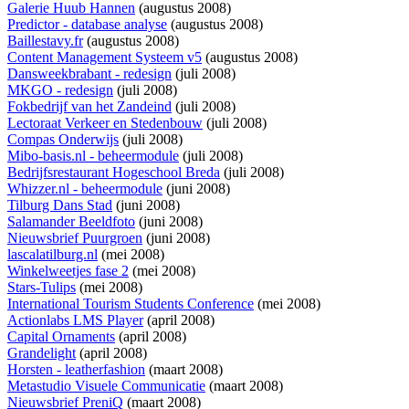
Galerie Huub Hannen
(augustus 2008)
Predictor - database analyse
(augustus 2008)
Baillestavy.fr
(augustus 2008)
Content Management Systeem v5
(augustus 2008)
Dansweekbrabant - redesign
(juli 2008)
MKGO - redesign
(juli 2008)
Fokbedrijf van het Zandeind
(juli 2008)
Lectoraat Verkeer en Stedenbouw
(juli 2008)
Compas Onderwijs
(juli 2008)
Mibo-basis.nl - beheermodule
(juli 2008)
Bedrijfsrestaurant Hogeschool Breda
(juli 2008)
Whizzer.nl - beheermodule
(juni 2008)
Tilburg Dans Stad
(juni 2008)
Salamander Beeldfoto
(juni 2008)
Nieuwsbrief Puurgroen
(juni 2008)
lascalatilburg.nl
(mei 2008)
Winkelweetjes fase 2
(mei 2008)
Stars-Tulips
(mei 2008)
International Tourism Students Conference
(mei 2008)
Actionlabs LMS Player
(april 2008)
Capital Ornaments
(april 2008)
Grandelight
(april 2008)
Horsten - leatherfashion
(maart 2008)
Metastudio Visuele Communicatie
(maart 2008)
Nieuwsbrief PreniQ
(maart 2008)