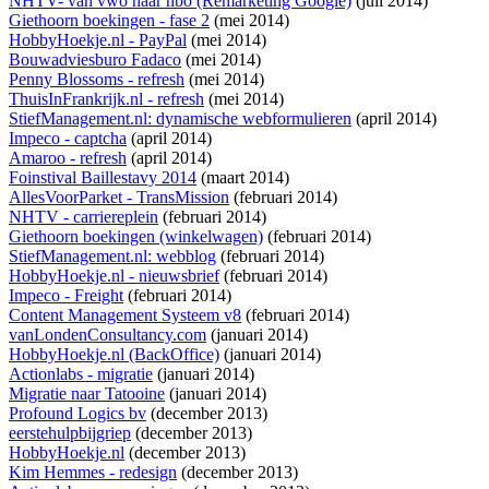
NHTV- van vwo naar hbo (Remarketing Google)
(juli 2014)
Giethoorn boekingen - fase 2
(mei 2014)
HobbyHoekje.nl - PayPal
(mei 2014)
Bouwadviesburo Fadaco
(mei 2014)
Penny Blossoms - refresh
(mei 2014)
ThuisInFrankrijk.nl - refresh
(mei 2014)
StiefManagement.nl: dynamische webformulieren
(april 2014)
Impeco - captcha
(april 2014)
Amaroo - refresh
(april 2014)
Foinstival Baillestavy 2014
(maart 2014)
AllesVoorParket - TransMission
(februari 2014)
NHTV - carriereplein
(februari 2014)
Giethoorn boekingen (winkelwagen)
(februari 2014)
StiefManagement.nl: webblog
(februari 2014)
HobbyHoekje.nl - nieuwsbrief
(februari 2014)
Impeco - Freight
(februari 2014)
Content Management Systeem v8
(februari 2014)
vanLondenConsultancy.com
(januari 2014)
HobbyHoekje.nl (BackOffice)
(januari 2014)
Actionlabs - migratie
(januari 2014)
Migratie naar Tatooine
(januari 2014)
Profound Logics bv
(december 2013)
eerstehulpbijgriep
(december 2013)
HobbyHoekje.nl
(december 2013)
Kim Hemmes - redesign
(december 2013)