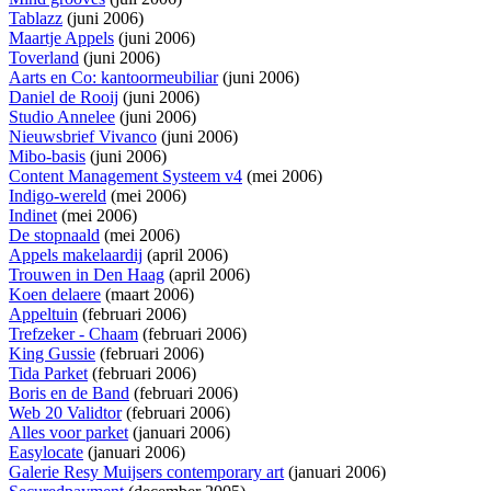
Tablazz
(juni 2006)
Maartje Appels
(juni 2006)
Toverland
(juni 2006)
Aarts en Co: kantoormeubiliar
(juni 2006)
Daniel de Rooij
(juni 2006)
Studio Annelee
(juni 2006)
Nieuwsbrief Vivanco
(juni 2006)
Mibo-basis
(juni 2006)
Content Management Systeem v4
(mei 2006)
Indigo-wereld
(mei 2006)
Indinet
(mei 2006)
De stopnaald
(mei 2006)
Appels makelaardij
(april 2006)
Trouwen in Den Haag
(april 2006)
Koen delaere
(maart 2006)
Appeltuin
(februari 2006)
Trefzeker - Chaam
(februari 2006)
King Gussie
(februari 2006)
Tida Parket
(februari 2006)
Boris en de Band
(februari 2006)
Web 20 Validtor
(februari 2006)
Alles voor parket
(januari 2006)
Easylocate
(januari 2006)
Galerie Resy Muijsers contemporary art
(januari 2006)