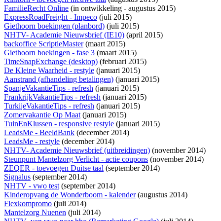
FamilieRecht Online
(
in ontwikkeling
- augustus 2015)
ExpressRoadFreight - Impeco
(juli 2015)
Giethoorn boekingen (planbord)
(juli 2015)
NHTV- Academie Nieuwsbrief (IE10)
(april 2015)
backoffice ScriptieMaster
(maart 2015)
Giethoorn boekingen - fase 3
(maart 2015)
TimeSnapExchange (desktop)
(februari 2015)
De Kleine Waarheid - restyle
(januari 2015)
Aanstrand (afhandeling betalingen)
(januari 2015)
SpanjeVakantieTips - refresh
(januari 2015)
FrankrijkVakantieTips - refresh
(januari 2015)
TurkijeVakantieTips - refresh
(januari 2015)
Zomervakantie Op Maat
(januari 2015)
TuinEnKlussen - responsive restyle
(januari 2015)
LeadsMe - BeeldBank
(december 2014)
LeadsMe - restyle
(december 2014)
NHTV- Academie Nieuwsbrief (uitbreidingen)
(november 2014)
Steunpunt Mantelzorg Verlicht - actie coupons
(november 2014)
ZEQER - toevoegen Duitse taal
(september 2014)
Signalus
(september 2014)
NHTV - vwo test
(september 2014)
Kinderopvang de Wonderboom - kalender
(augustus 2014)
Flexkompromo
(juli 2014)
Mantelzorg Nuenen
(juli 2014)