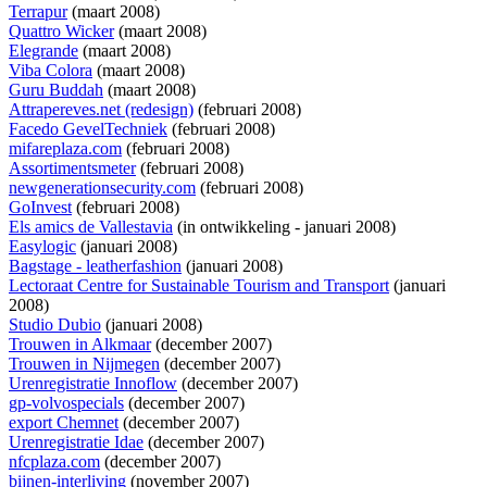
Terrapur
(maart 2008)
Quattro Wicker
(maart 2008)
Elegrande
(maart 2008)
Viba Colora
(maart 2008)
Guru Buddah
(maart 2008)
Attrapereves.net (redesign)
(februari 2008)
Facedo GevelTechniek
(februari 2008)
mifareplaza.com
(februari 2008)
Assortimentsmeter
(februari 2008)
newgenerationsecurity.com
(februari 2008)
GoInvest
(februari 2008)
Els amics de Vallestavia
(
in ontwikkeling
- januari 2008)
Easylogic
(januari 2008)
Bagstage - leatherfashion
(januari 2008)
Lectoraat Centre for Sustainable Tourism and Transport
(januari
2008)
Studio Dubio
(januari 2008)
Trouwen in Alkmaar
(december 2007)
Trouwen in Nijmegen
(december 2007)
Urenregistratie Innoflow
(december 2007)
gp-volvospecials
(december 2007)
export Chemnet
(december 2007)
Urenregistratie Idae
(december 2007)
nfcplaza.com
(december 2007)
bijnen-interliving
(november 2007)