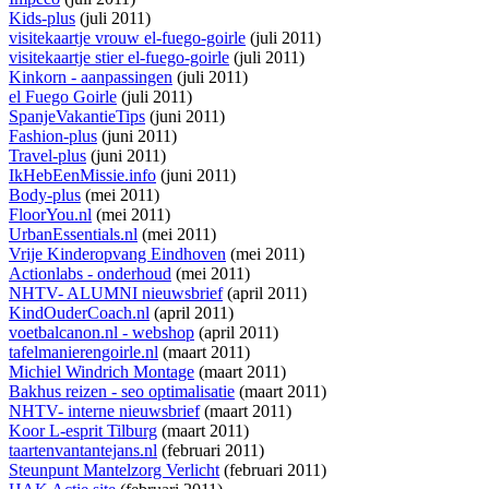
Kids-plus
(juli 2011)
visitekaartje vrouw el-fuego-goirle
(juli 2011)
visitekaartje stier el-fuego-goirle
(juli 2011)
Kinkorn - aanpassingen
(juli 2011)
el Fuego Goirle
(juli 2011)
SpanjeVakantieTips
(juni 2011)
Fashion-plus
(juni 2011)
Travel-plus
(juni 2011)
IkHebEenMissie.info
(juni 2011)
Body-plus
(mei 2011)
FloorYou.nl
(mei 2011)
UrbanEssentials.nl
(mei 2011)
Vrije Kinderopvang Eindhoven
(mei 2011)
Actionlabs - onderhoud
(mei 2011)
NHTV- ALUMNI nieuwsbrief
(april 2011)
KindOuderCoach.nl
(april 2011)
voetbalcanon.nl - webshop
(april 2011)
tafelmanierengoirle.nl
(maart 2011)
Michiel Windrich Montage
(maart 2011)
Bakhus reizen - seo optimalisatie
(maart 2011)
NHTV- interne nieuwsbrief
(maart 2011)
Koor L-esprit Tilburg
(maart 2011)
taartenvantantejans.nl
(februari 2011)
Steunpunt Mantelzorg Verlicht
(februari 2011)