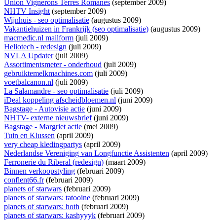
Union Vignerons Terres Romanes
(september 2009)
NHTV Insight
(september 2009)
Wijnhuis - seo optimalisatie
(augustus 2009)
Vakantiehuizen in Frankrijk (seo optimalisatie)
(augustus 2009)
macmedic.nl mailform
(juli 2009)
Heliotech - redesign
(juli 2009)
NVLA Updater
(juli 2009)
Assortimentsmeter - onderhoud
(juli 2009)
gebruiktemelkmachines.com
(juli 2009)
voetbalcanon.nl
(juli 2009)
La Salamandre - seo optimalisatie
(juli 2009)
iDeal koppeling afscheidbloemen.nl
(juni 2009)
Bagstage - Autovisie actie
(juni 2009)
NHTV- externe nieuwsbrief
(juni 2009)
Bagstage - Margriet actie
(mei 2009)
Tuin en Klussen
(april 2009)
very cheap kledingpartys
(april 2009)
Nederlandse Vereniging van Longfunctie Assistenten
(april 2009)
Ferronerie du Riberal (redesign)
(maart 2009)
Binnen verkoopstyling
(februari 2009)
conflent66.fr
(februari 2009)
planets of starwars
(februari 2009)
planets of starwars: tatooine
(februari 2009)
planets of starwars: hoth
(februari 2009)
planets of starwars: kashyyyk
(februari 2009)