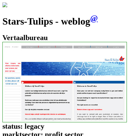
@
Stars-Tulips - weblog
Vertaalbureau
status:
legacy
marktsector:
profit sector