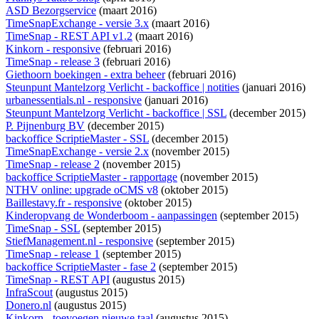
ASD Bezorgservice
(maart 2016)
TimeSnapExchange - versie 3.x
(maart 2016)
TimeSnap - REST API v1.2
(maart 2016)
Kinkorn - responsive
(februari 2016)
TimeSnap - release 3
(februari 2016)
Giethoorn boekingen - extra beheer
(februari 2016)
Steunpunt Mantelzorg Verlicht - backoffice | notities
(januari 2016)
urbanessentials.nl - responsive
(januari 2016)
Steunpunt Mantelzorg Verlicht - backoffice | SSL
(december 2015)
P. Pijnenburg BV
(december 2015)
backoffice ScriptieMaster - SSL
(december 2015)
TimeSnapExchange - versie 2.x
(november 2015)
TimeSnap - release 2
(november 2015)
backoffice ScriptieMaster - rapportage
(november 2015)
NTHV online: upgrade oCMS v8
(oktober 2015)
Baillestavy.fr - responsive
(oktober 2015)
Kinderopvang de Wonderboom - aanpassingen
(september 2015)
TimeSnap - SSL
(september 2015)
StiefManagement.nl - responsive
(september 2015)
TimeSnap - release 1
(september 2015)
backoffice ScriptieMaster - fase 2
(september 2015)
TimeSnap - REST API
(augustus 2015)
InfraScout
(augustus 2015)
Donero.nl
(augustus 2015)
Kinkorn - toevoegen nieuwe taal
(augustus 2015)