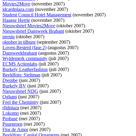
Movies2Move
(november 2007)
idcardplaza.com
(november 2007)
Student Council Hotel Management
(november 2007)
Haagse Herrie
(november 2007)
Nieuwsbrief Movies2Move
(oktober 2007)
Nieuwsbrief Dansweek Brabant
(oktober 2007)
preniq
(oktober 2007)
oktober in tilburg
(september 2007)
Loven-Besterd (fase 2)
(augustus 2007)
Dansweekbrabant
(augustus 2007)
Wyldemerk community
(juli 2007)
ECMS Actionlabs
(juli 2007)
Burkely Leatherfashion
(juli 2007)
Beeldfoto: Steltman
(juli 2007)
Djembe
(juni 2007)
Burkely BV
(juni 2007)
Nieuwsbrief NDG
(juni 2007)
Ogham
(juni 2007)
Feel the Chemistry
(juni 2007)
rfidplaza
(mei 2007)
Lokomo
(mei 2007)
Probase
(mei 2007)
Puurgroen
(mei 2007)
Flor de Amor
(mei 2007)
Beeldfoto: Capital Ornaments
(mei 2007)