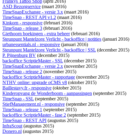
Frankys Tattoo Shop
(april 2016)
ASD Bezorgservice
(maart 2016)
TimeSnapExchange - versie 3.x
(maart 2016)
TimeSnap - REST API v1.2
(maart 2016)
Kinkorn - responsive
(februari 2016)
TimeSnap - release 3
(februari 2016)
Giethoorn boekingen - extra beheer
(februari 2016)
Steunpunt Mantelzorg Verlicht - backoffice | notities
(januari 2016)
urbanessentials.nl - responsive
(januari 2016)
Steunpunt Mantelzorg Verlicht - backoffice | SSL
(december 2015)
P. Pijnenburg BV
(december 2015)
backoffice ScriptieMaster - SSL
(december 2015)
TimeSnapExchange - versie 2.x
(november 2015)
TimeSnap - release 2
(november 2015)
backoffice ScriptieMaster - rapportage
(november 2015)
NTHV online: upgrade oCMS v8
(oktober 2015)
Baillestavy.fr - responsive
(oktober 2015)
Kinderopvang de Wonderboom - aanpassingen
(september 2015)
TimeSnap - SSL
(september 2015)
StiefManagement.nl - responsive
(september 2015)
TimeSnap - release 1
(september 2015)
backoffice ScriptieMaster - fase 2
(september 2015)
TimeSnap - REST API
(augustus 2015)
InfraScout
(augustus 2015)
Donero.nl
(augustus 2015)