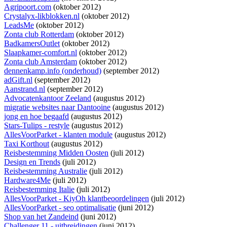
Agripoort.com
(oktober 2012)
Crystalyx-likblokken.nl
(oktober 2012)
LeadsMe
(oktober 2012)
Zonta club Rotterdam
(oktober 2012)
BadkamersOutlet
(oktober 2012)
Slaapkamer-comfort.nl
(oktober 2012)
Zonta club Amsterdam
(oktober 2012)
dennenkamp.info (onderhoud)
(september 2012)
adGift.nl
(september 2012)
Aanstrand.nl
(september 2012)
Advocatenkantoor Zeeland
(augustus 2012)
migratie websites naar Dantooine
(augustus 2012)
jong en hoe begaafd
(augustus 2012)
Stars-Tulips - restyle
(augustus 2012)
AllesVoorParket - klanten module
(augustus 2012)
Taxi Korthout
(augustus 2012)
Reisbestemming Midden Oosten
(juli 2012)
Design en Trends
(juli 2012)
Reisbestemming Australie
(juli 2012)
Hardware4Me
(juli 2012)
Reisbestemming Italie
(juli 2012)
AllesVoorParket - KiyOh klantbeoordelingen
(juli 2012)
AllesVoorParket - seo optimalisatie
(juni 2012)
Shop van het Zandeind
(juni 2012)
Challenger 11 - uitbreidingen
(juni 2012)