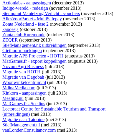
Actionlabs - aanpassingen
(december 2013)
Indigo-wereld - redesign
(november 2013)
Steunpunt Mantelzorg Verlicht - vouchers
(november 2013)
AllesVoorParket - MultiSafepay
(november 2013)
Zonta Nederland - fase 2
(november 2013)
kapoesja
(oktober 2013)
Zonta club Ruremonde
(oktober 2013)
ZEQER
(september 2013)
StiefManagement.nl: uitbreidingen
(september 2013)
Giethoorn boekingen
(september 2013)
Migratie APS Projecten - HOTH
(augustus 2013)
MatGames.fr - export koppelingen
(augustus 2013)
Novum Agri Business
(juli 2013)
Migratie van HOTH
(juli 2013)
Migratie van Dagobah
(juli 2013)
Woonwinkelcentrum.nl
(juli 2013)
MdinaMedia.com
(juli 2013)
Kinkorn - aanpassingen
(juli 2013)
Meating.nu
(juni 2013)
MatGames.fr - Scellius
(juni 2013)
Lectoraat Centre for Sustainable Tourism and Transport
(uitbreidingen)
(mei 2013)
Migratie naar Tatooine
(mei 2013)
StiefManagement.nl
(mei 2013)
vanLondenConsultancy.com
(mei 2013)