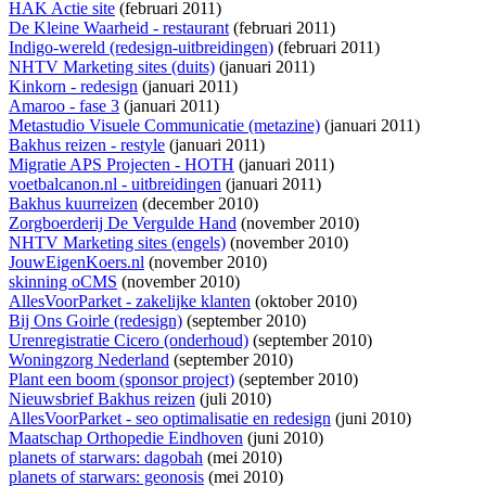
HAK Actie site
(februari 2011)
De Kleine Waarheid - restaurant
(februari 2011)
Indigo-wereld (redesign-uitbreidingen)
(februari 2011)
NHTV Marketing sites (duits)
(januari 2011)
Kinkorn - redesign
(januari 2011)
Amaroo - fase 3
(januari 2011)
Metastudio Visuele Communicatie (metazine)
(januari 2011)
Bakhus reizen - restyle
(januari 2011)
Migratie APS Projecten - HOTH
(januari 2011)
voetbalcanon.nl - uitbreidingen
(januari 2011)
Bakhus kuurreizen
(december 2010)
Zorgboerderij De Vergulde Hand
(november 2010)
NHTV Marketing sites (engels)
(november 2010)
JouwEigenKoers.nl
(november 2010)
skinning oCMS
(november 2010)
AllesVoorParket - zakelijke klanten
(oktober 2010)
Bij Ons Goirle (redesign)
(september 2010)
Urenregistratie Cicero (onderhoud)
(september 2010)
Woningzorg Nederland
(september 2010)
Plant een boom (sponsor project)
(september 2010)
Nieuwsbrief Bakhus reizen
(juli 2010)
AllesVoorParket - seo optimalisatie en redesign
(juni 2010)
Maatschap Orthopedie Eindhoven
(juni 2010)
planets of starwars: dagobah
(mei 2010)
planets of starwars: geonosis
(mei 2010)