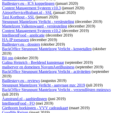
Baillestavy.eu - ICS koppelingen
(januari 2020)
Content Management Systeem v10.3
(januari 2020)
AirportServiceBrabant.nl - SSL
(januari 2020)
Taxi Korthout - SSL
(januari 2020)
Steunpunt Mantelzorg Verlicht - versleuteling
(december 2019)
Mantelzorg Valkenswaard - versleuteling
(december 2019)
Content Management Systeem v10.2
(december 2019)
IntelligentFood - applicatie
(december 2019)
HA-IP toepassen
(december 2019)
Baillestavy.eu - dossiers
(oktober 2019)
BackOffice Steunpunt Mantelzorg Verlicht - kengetallen
(oktober
2019)
Bij ons
(oktober 2019)
Galina Heinrich - Beeldend kunstenaar
(september 2019)
mailserver en domeinen NovumAgriBusiness
(september 2019)
BackOffice Steunpunt Mantelzorg Verlicht - activiteiten
(september
2019)
Baillestavy.eu - reviews
(augustus 2019)
Steunpunt Mantelzorg Verlicht - aanvraag mzc 2019
(juli 2019)
BackOffice Steunpunt Mantelzorg Verlicht - verzendlijsten mnieuws
(juli 2019)
Aanstrand.nl - aanbiedingen
(juni 2019)
IntelligentFood - FO
(mei 2019)
Giethoorn boekingen - VVV cadeaukaart
(maart 2019)
Goodlife Reizen
(maart 2019)