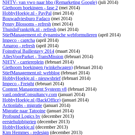
NHTV- van vwo naar hbo (Remarketing Google)
(juli 2014)
Giethoorn boekingen - fase 2
(mei 2014)
HobbyHoekje.nl - PayPal
(mei 2014)
Bouwadviesburo Fadaco
(mei 2014)
Penny Blossoms - refresh
(mei 2014)
ThuisInFrankrijk.nl - refresh
(mei 2014)
StiefManagement.nl: dynamische webformulieren
(april 2014)
Impeco - captcha
(april 2014)
Amaroo - refresh
(april 2014)
Foinstival Baillestavy 2014
(maart 2014)
AllesVoorParket - TransMission
(februari 2014)
NHTV - carriereplein
(februari 2014)
Giethoorn boekingen (winkelwagen)
(februari 2014)
StiefManagement.nl: webblog
(februari 2014)
HobbyHoekje.nl - nieuwsbrief
(februari 2014)
Impeco - Freight
(februari 2014)
Content Management Systeem v8
(februari 2014)
vanLondenConsultancy.com
(januari 2014)
HobbyHoekje.nl (BackOffice)
(januari 2014)
Actionlabs - migratie
(januari 2014)
Migratie naar Tatooine
(januari 2014)
Profound Logics bv
(december 2013)
eerstehulpbijgriep
(december 2013)
HobbyHoekje.nl
(december 2013)
Kim Hemmes - redesign
(december 2013)