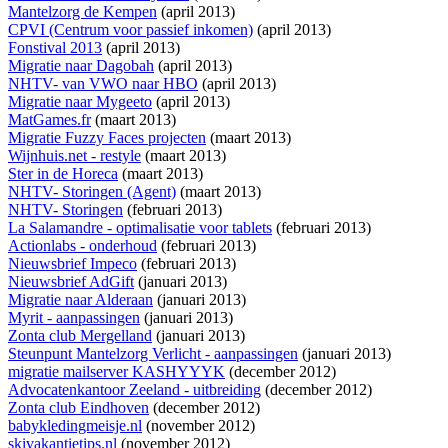
Mantelzorg de Kempen
(april 2013)
CPVI (Centrum voor passief inkomen)
(april 2013)
Fonstival 2013
(april 2013)
Migratie naar Dagobah
(april 2013)
NHTV- van VWO naar HBO
(april 2013)
Migratie naar Mygeeto
(april 2013)
MatGames.fr
(maart 2013)
Migratie Fuzzy Faces projecten
(maart 2013)
Wijnhuis.net - restyle
(maart 2013)
Ster in de Horeca
(maart 2013)
NHTV- Storingen (Agent)
(maart 2013)
NHTV- Storingen
(februari 2013)
La Salamandre - optimalisatie voor tablets
(februari 2013)
Actionlabs - onderhoud
(februari 2013)
Nieuwsbrief Impeco
(februari 2013)
Nieuwsbrief AdGift
(januari 2013)
Migratie naar Alderaan
(januari 2013)
Myrit - aanpassingen
(januari 2013)
Zonta club Mergelland
(januari 2013)
Steunpunt Mantelzorg Verlicht - aanpassingen
(januari 2013)
migratie mailserver KASHYYYK
(december 2012)
Advocatenkantoor Zeeland - uitbreiding
(december 2012)
Zonta club Eindhoven
(december 2012)
babykledingmeisje.nl
(november 2012)
skivakantietips.nl
(november 2012)