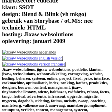
marktsector:
educatie
klant:
SSOT
design:
Blend & Blink (vh mkgo)
gebruik van Storybase / oCMS:
nee
techniek:
HTML
hosting:
Jixaw websolutions
oplevering:
januari 2009
Jixaw websolutions,
jigsaw websolutions,
portfolio,
klanten,
jixaw,
websolutions,
webontwikkeling,
vormgeving,
website,
hosting,
beheren,
systeem,
online,
project,
fixed,
price,
interface,
zoekmachine,
optimalisatie,
index,
ranking,
kather,
produkties,
designer,
bouwen,
content,
management,
jixaw,
tinyhousebaillestavy,
odette,
balthazar,
rsdfabrics,
reboot,
focus,
tango,
festival,
advertentie,
infrascout,
upgrade,
migratie,
mygeeto,
dagobah,
stichting,
fatima,
melody,
swoop,
coaching,
mantelzorg,
valkenswaard,
aanvraag,
mantelzorgcompliment,
steunpunt,
verlicht,
content,
management,
systeem,