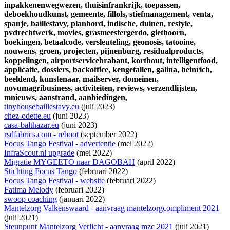
inpakkenenwegwezen,
thuisinfrankrijk,
toepassen,
deboekhoudkunst,
gemeente,
fillols,
stiefmanagement,
venta,
spanje,
baillestavy,
planbord,
indische,
duinen,
restyle,
pvdrechtwerk,
movies,
grasmeestergerdo,
giethoorn,
boekingen,
betaalcode,
versleuteling,
geonosis,
tatooine,
nouwens,
groen,
projecten,
pijnenburg,
residualproducts,
koppelingen,
airportservicebrabant,
korthout,
intelligentfood,
applicatie,
dossiers,
backoffice,
kengetallen,
galina,
heinrich,
beeldend,
kunstenaar,
mailserver,
domeinen,
novumagribusiness,
activiteiten,
reviews,
verzendlijsten,
mnieuws,
aanstrand,
aanbiedingen,
tinyhousebaillestavy.eu
(juli 2023)
chez-odette.eu
(juni 2023)
casa-balthazar.eu
(juni 2023)
rsdfabrics.com - reboot
(september 2022)
Focus Tango Festival - advertentie
(mei 2022)
InfraScout.nl upgrade
(mei 2022)
Migratie MYGEETO naar DAGOBAH
(april 2022)
Stichting Focus Tango
(februari 2022)
Focus Tango Festival - website
(februari 2022)
Fatima Melody
(februari 2022)
swoop coaching
(januari 2022)
Mantelzorg Valkenswaard - aanvraag mantelzorgcompliment 2021
(juli 2021)
Steunpunt Mantelzorg Verlicht - aanvraag mzc 2021
(juli 2021)