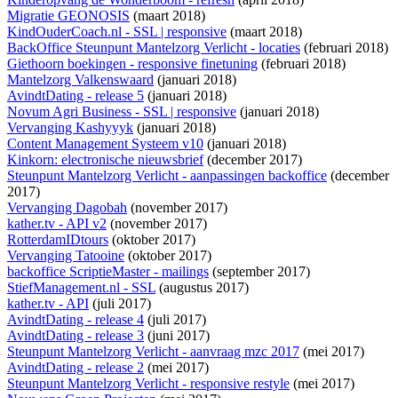
Migratie GEONOSIS
(maart 2018)
KindOuderCoach.nl - SSL | responsive
(maart 2018)
BackOffice Steunpunt Mantelzorg Verlicht - locaties
(februari 2018)
Giethoorn boekingen - responsive finetuning
(februari 2018)
Mantelzorg Valkenswaard
(januari 2018)
AvindtDating - release 5
(januari 2018)
Novum Agri Business - SSL | responsive
(januari 2018)
Vervanging Kashyyyk
(januari 2018)
Content Management Systeem v10
(januari 2018)
Kinkorn: electronische nieuwsbrief
(december 2017)
Steunpunt Mantelzorg Verlicht - aanpassingen backoffice
(december
2017)
Vervanging Dagobah
(november 2017)
kather.tv - API v2
(november 2017)
RotterdamIDtours
(oktober 2017)
Vervanging Tatooine
(oktober 2017)
backoffice ScriptieMaster - mailings
(september 2017)
StiefManagement.nl - SSL
(augustus 2017)
kather.tv - API
(juli 2017)
AvindtDating - release 4
(juli 2017)
AvindtDating - release 3
(juni 2017)
Steunpunt Mantelzorg Verlicht - aanvraag mzc 2017
(mei 2017)
AvindtDating - release 2
(mei 2017)
Steunpunt Mantelzorg Verlicht - responsive restyle
(mei 2017)