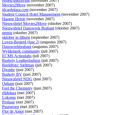
bijnen-interliving
(november 2007)
Movies2Move
(november 2007)
idcardplaza.com
(november 2007)
Student Council Hotel Management
(november 2007)
Haagse Herrie
(november 2007)
Nieuwsbrief Movies2Move
(oktober 2007)
Nieuwsbrief Dansweek Brabant
(oktober 2007)
preniq
(oktober 2007)
oktober in tilburg
(september 2007)
Loven-Besterd (fase 2)
(augustus 2007)
Dansweekbrabant
(augustus 2007)
Wyldemerk community
(juli 2007)
ECMS Actionlabs
(juli 2007)
Burkely Leatherfashion
(juli 2007)
Beeldfoto: Steltman
(juli 2007)
Djembe
(juni 2007)
Burkely BV
(juni 2007)
Nieuwsbrief NDG
(juni 2007)
Ogham
(juni 2007)
Feel the Chemistry
(juni 2007)
rfidplaza
(mei 2007)
Lokomo
(mei 2007)
Probase
(mei 2007)
Puurgroen
(mei 2007)
Flor de Amor
(mei 2007)