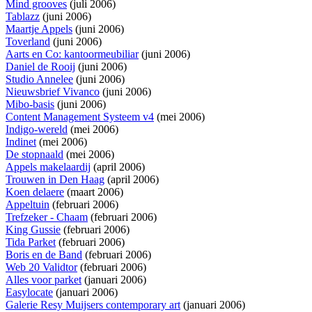
Mind grooves
(juli 2006)
Tablazz
(juni 2006)
Maartje Appels
(juni 2006)
Toverland
(juni 2006)
Aarts en Co: kantoormeubiliar
(juni 2006)
Daniel de Rooij
(juni 2006)
Studio Annelee
(juni 2006)
Nieuwsbrief Vivanco
(juni 2006)
Mibo-basis
(juni 2006)
Content Management Systeem v4
(mei 2006)
Indigo-wereld
(mei 2006)
Indinet
(mei 2006)
De stopnaald
(mei 2006)
Appels makelaardij
(april 2006)
Trouwen in Den Haag
(april 2006)
Koen delaere
(maart 2006)
Appeltuin
(februari 2006)
Trefzeker - Chaam
(februari 2006)
King Gussie
(februari 2006)
Tida Parket
(februari 2006)
Boris en de Band
(februari 2006)
Web 20 Validtor
(februari 2006)
Alles voor parket
(januari 2006)
Easylocate
(januari 2006)
Galerie Resy Muijsers contemporary art
(januari 2006)