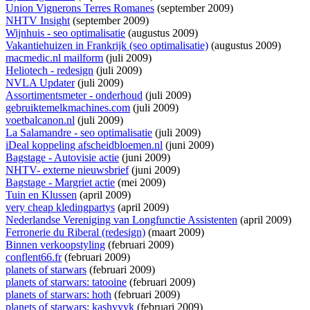
Union Vignerons Terres Romanes
(september 2009)
NHTV Insight
(september 2009)
Wijnhuis - seo optimalisatie
(augustus 2009)
Vakantiehuizen in Frankrijk (seo optimalisatie)
(augustus 2009)
macmedic.nl mailform
(juli 2009)
Heliotech - redesign
(juli 2009)
NVLA Updater
(juli 2009)
Assortimentsmeter - onderhoud
(juli 2009)
gebruiktemelkmachines.com
(juli 2009)
voetbalcanon.nl
(juli 2009)
La Salamandre - seo optimalisatie
(juli 2009)
iDeal koppeling afscheidbloemen.nl
(juni 2009)
Bagstage - Autovisie actie
(juni 2009)
NHTV- externe nieuwsbrief
(juni 2009)
Bagstage - Margriet actie
(mei 2009)
Tuin en Klussen
(april 2009)
very cheap kledingpartys
(april 2009)
Nederlandse Vereniging van Longfunctie Assistenten
(april 2009)
Ferronerie du Riberal (redesign)
(maart 2009)
Binnen verkoopstyling
(februari 2009)
conflent66.fr
(februari 2009)
planets of starwars
(februari 2009)
planets of starwars: tatooine
(februari 2009)
planets of starwars: hoth
(februari 2009)
planets of starwars: kashyyyk
(februari 2009)