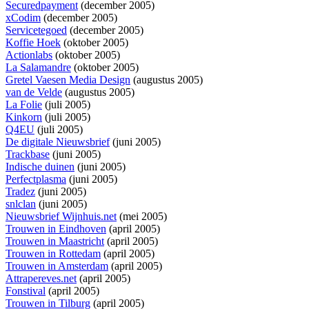
Securedpayment
(december 2005)
xCodim
(december 2005)
Servicetegoed
(december 2005)
Koffie Hoek
(oktober 2005)
Actionlabs
(oktober 2005)
La Salamandre
(oktober 2005)
Gretel Vaesen Media Design
(augustus 2005)
van de Velde
(augustus 2005)
La Folie
(juli 2005)
Kinkorn
(juli 2005)
Q4EU
(juli 2005)
De digitale Nieuwsbrief
(juni 2005)
Trackbase
(juni 2005)
Indische duinen
(juni 2005)
Perfectplasma
(juni 2005)
Tradez
(juni 2005)
snlclan
(juni 2005)
Nieuwsbrief Wijnhuis.net
(mei 2005)
Trouwen in Eindhoven
(april 2005)
Trouwen in Maastricht
(april 2005)
Trouwen in Rottedam
(april 2005)
Trouwen in Amsterdam
(april 2005)
Attrapereves.net
(april 2005)
Fonstival
(april 2005)
Trouwen in Tilburg
(april 2005)