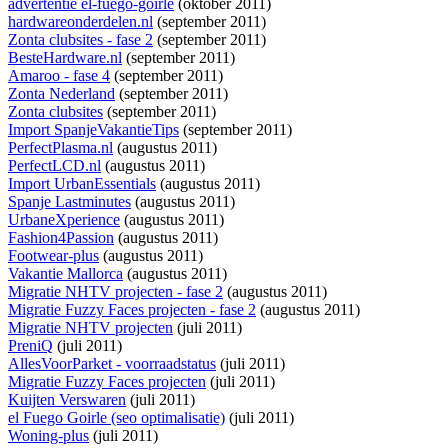
advertentie el-fuego-goirle
(oktober 2011)
hardwareonderdelen.nl
(september 2011)
Zonta clubsites - fase 2
(september 2011)
BesteHardware.nl
(september 2011)
Amaroo - fase 4
(september 2011)
Zonta Nederland
(september 2011)
Zonta clubsites
(september 2011)
Import SpanjeVakantieTips
(september 2011)
PerfectPlasma.nl
(augustus 2011)
PerfectLCD.nl
(augustus 2011)
Import UrbanEssentials
(augustus 2011)
Spanje Lastminutes
(augustus 2011)
UrbaneXperience
(augustus 2011)
Fashion4Passion
(augustus 2011)
Footwear-plus
(augustus 2011)
Vakantie Mallorca
(augustus 2011)
Migratie NHTV projecten - fase 2
(augustus 2011)
Migratie Fuzzy Faces projecten - fase 2
(augustus 2011)
Migratie NHTV projecten
(juli 2011)
PreniQ
(juli 2011)
AllesVoorParket - voorraadstatus
(juli 2011)
Migratie Fuzzy Faces projecten
(juli 2011)
Kuijten Verswaren
(juli 2011)
el Fuego Goirle (seo optimalisatie)
(juli 2011)
Woning-plus
(juli 2011)