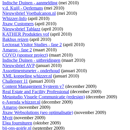
Indische Duinen - aanmelding
(mei 2010)
v.d. Kuijl - Oerlemans
(mei 2010)
Nieuwsbrief Voetbalcanon.nl
(mei 2010)
Whizzer-Info
(april 2010)
Jixaw Customers
(april 2010)
Nieuwsbrief Tablazz
(april 2010)
KATHER Produkties vof
(april 2010)
Bakhus reizen
(april 2010)
Lectoraat Visitor Studies - fase 2
(april 2010)
Amaroo - fase 2
(maart 2010)
COVO (sponsor project)
(maart 2010)
Indische Duinen - uitbreidingen
(maart 2010)
Nieuwsbrief AVP
(januari 2010)
Assortimentsmeter - onderhoud
(januari 2010)
XML koppeling whizzer.nl
(januari 2010)
Challenger 11
(januari 2010)
Content Management Systeem v7
(december 2009)
Real Estate and Facility Professional
(december 2009)
Metastudio Visuele Communicatie (redesign)
(december 2009)
e-Agenda whizzer.nl
(december 2009)
Amaroo
(november 2009)
Jixaw Websolutions (seo optimalisatie)
(november 2009)
Myrit
(november 2009)
Elga fournituren
(oktober 2009)
bij-ons-goirle.nl
(september 2009)