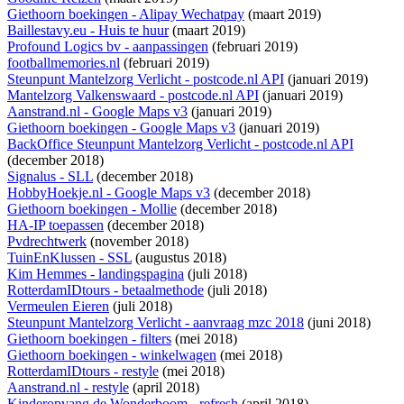
Giethoorn boekingen - Alipay Wechatpay
(maart 2019)
Baillestavy.eu - Huis te huur
(maart 2019)
Profound Logics bv - aanpassingen
(februari 2019)
footballmemories.nl
(februari 2019)
Steunpunt Mantelzorg Verlicht - postcode.nl API
(januari 2019)
Mantelzorg Valkenswaard - postcode.nl API
(januari 2019)
Aanstrand.nl - Google Maps v3
(januari 2019)
Giethoorn boekingen - Google Maps v3
(januari 2019)
BackOffice Steunpunt Mantelzorg Verlicht - postcode.nl API
(december 2018)
Signalus - SLL
(december 2018)
HobbyHoekje.nl - Google Maps v3
(december 2018)
Giethoorn boekingen - Mollie
(december 2018)
HA-IP toepassen
(december 2018)
Pvdrechtwerk
(november 2018)
TuinEnKlussen - SSL
(augustus 2018)
Kim Hemmes - landingspagina
(juli 2018)
RotterdamIDtours - betaalmethode
(juli 2018)
Vermeulen Eieren
(juli 2018)
Steunpunt Mantelzorg Verlicht - aanvraag mzc 2018
(juni 2018)
Giethoorn boekingen - filters
(mei 2018)
Giethoorn boekingen - winkelwagen
(mei 2018)
RotterdamIDtours - restyle
(mei 2018)
Aanstrand.nl - restyle
(april 2018)
Kinderopvang de Wonderboom - refresh
(april 2018)