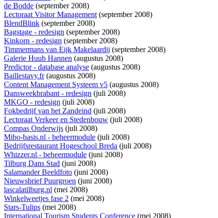
de Bodde
(september 2008)
Lectoraat Visitor Management
(september 2008)
BlendBlink
(september 2008)
Bagstage - redesign
(september 2008)
Kinkorn - redesign
(september 2008)
Timmermans van Eijk Makelaardij
(september 2008)
Galerie Huub Hannen
(augustus 2008)
Predictor - database analyse
(augustus 2008)
Baillestavy.fr
(augustus 2008)
Content Management Systeem v5
(augustus 2008)
Dansweekbrabant - redesign
(juli 2008)
MKGO - redesign
(juli 2008)
Fokbedrijf van het Zandeind
(juli 2008)
Lectoraat Verkeer en Stedenbouw
(juli 2008)
Compas Onderwijs
(juli 2008)
Mibo-basis.nl - beheermodule
(juli 2008)
Bedrijfsrestaurant Hogeschool Breda
(juli 2008)
Whizzer.nl - beheermodule
(juni 2008)
Tilburg Dans Stad
(juni 2008)
Salamander Beeldfoto
(juni 2008)
Nieuwsbrief Puurgroen
(juni 2008)
lascalatilburg.nl
(mei 2008)
Winkelweetjes fase 2
(mei 2008)
Stars-Tulips
(mei 2008)
International Tourism Students Conference
(mei 2008)