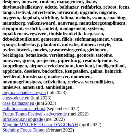
designer,
bouwen,
content,
management,
jixaw,
tinyhousebaillestavy,
odette,
balthazar,
rsdfabrics,
reboot,
focus,
tango,
festival,
advertentie,
infrascout,
upgrade,
migratie,
mygeeto,
dagobah,
stichting,
fatima,
melody,
swoop,
coaching,
mantelzorg,
valkenswaard,
aanvraag,
mantelzorgcompliment,
steunpunt,
verlicht,
content,
management,
systeem,
inpakkenenwegwezen,
thuisinfrankrijk,
toepassen,
deboekhoudkunst,
gemeente,
fillols,
stiefmanagement,
venta,
spanje,
baillestavy,
planbord,
indische,
duinen,
restyle,
pvdrechtwerk,
movies,
grasmeestergerdo,
giethoorn,
boekingen,
betaalcode,
versleuteling,
geonosis,
tatooine,
nouwens,
groen,
projecten,
pijnenburg,
residualproducts,
koppelingen,
airportservicebrabant,
korthout,
intelligentfood,
applicatie,
dossiers,
backoffice,
kengetallen,
galina,
heinrich,
beeldend,
kunstenaar,
mailserver,
domeinen,
novumagribusiness,
activiteiten,
reviews,
verzendlijsten,
mnieuws,
aanstrand,
aanbiedingen,
tinyhousebaillestavy.eu
(juli 2023)
chez-odette.eu
(juni 2023)
casa-balthazar.eu
(juni 2023)
rsdfabrics.com - reboot
(september 2022)
Focus Tango Festival - advertentie
(mei 2022)
InfraScout.nl upgrade
(mei 2022)
Migratie MYGEETO naar DAGOBAH
(april 2022)
Stichting Focus Tango
(februari 2022)