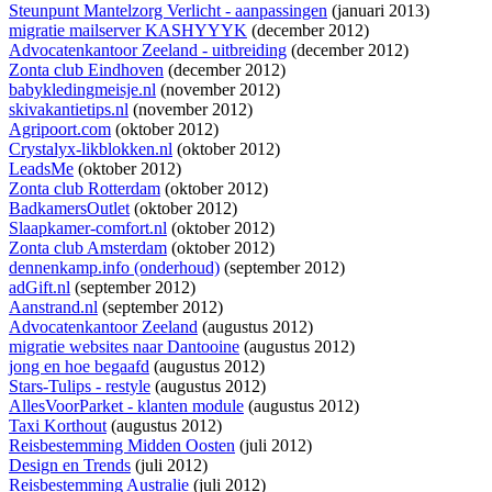
Steunpunt Mantelzorg Verlicht - aanpassingen
(januari 2013)
migratie mailserver KASHYYYK
(december 2012)
Advocatenkantoor Zeeland - uitbreiding
(december 2012)
Zonta club Eindhoven
(december 2012)
babykledingmeisje.nl
(november 2012)
skivakantietips.nl
(november 2012)
Agripoort.com
(oktober 2012)
Crystalyx-likblokken.nl
(oktober 2012)
LeadsMe
(oktober 2012)
Zonta club Rotterdam
(oktober 2012)
BadkamersOutlet
(oktober 2012)
Slaapkamer-comfort.nl
(oktober 2012)
Zonta club Amsterdam
(oktober 2012)
dennenkamp.info (onderhoud)
(september 2012)
adGift.nl
(september 2012)
Aanstrand.nl
(september 2012)
Advocatenkantoor Zeeland
(augustus 2012)
migratie websites naar Dantooine
(augustus 2012)
jong en hoe begaafd
(augustus 2012)
Stars-Tulips - restyle
(augustus 2012)
AllesVoorParket - klanten module
(augustus 2012)
Taxi Korthout
(augustus 2012)
Reisbestemming Midden Oosten
(juli 2012)
Design en Trends
(juli 2012)
Reisbestemming Australie
(juli 2012)