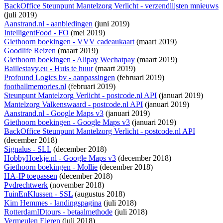
BackOffice Steunpunt Mantelzorg Verlicht - verzendlijsten mnieuws
(juli 2019)
Aanstrand.nl - aanbiedingen
(juni 2019)
IntelligentFood - FO
(mei 2019)
Giethoorn boekingen - VVV cadeaukaart
(maart 2019)
Goodlife Reizen
(maart 2019)
Giethoorn boekingen - Alipay Wechatpay
(maart 2019)
Baillestavy.eu - Huis te huur
(maart 2019)
Profound Logics bv - aanpassingen
(februari 2019)
footballmemories.nl
(februari 2019)
Steunpunt Mantelzorg Verlicht - postcode.nl API
(januari 2019)
Mantelzorg Valkenswaard - postcode.nl API
(januari 2019)
Aanstrand.nl - Google Maps v3
(januari 2019)
Giethoorn boekingen - Google Maps v3
(januari 2019)
BackOffice Steunpunt Mantelzorg Verlicht - postcode.nl API
(december 2018)
Signalus - SLL
(december 2018)
HobbyHoekje.nl - Google Maps v3
(december 2018)
Giethoorn boekingen - Mollie
(december 2018)
HA-IP toepassen
(december 2018)
Pvdrechtwerk
(november 2018)
TuinEnKlussen - SSL
(augustus 2018)
Kim Hemmes - landingspagina
(juli 2018)
RotterdamIDtours - betaalmethode
(juli 2018)
Vermeulen Eieren
(juli 2018)