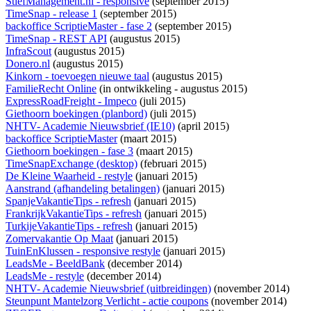
StiefManagement.nl - responsive
(september 2015)
TimeSnap - release 1
(september 2015)
backoffice ScriptieMaster - fase 2
(september 2015)
TimeSnap - REST API
(augustus 2015)
InfraScout
(augustus 2015)
Donero.nl
(augustus 2015)
Kinkorn - toevoegen nieuwe taal
(augustus 2015)
FamilieRecht Online
(
in ontwikkeling
- augustus 2015)
ExpressRoadFreight - Impeco
(juli 2015)
Giethoorn boekingen (planbord)
(juli 2015)
NHTV- Academie Nieuwsbrief (IE10)
(april 2015)
backoffice ScriptieMaster
(maart 2015)
Giethoorn boekingen - fase 3
(maart 2015)
TimeSnapExchange (desktop)
(februari 2015)
De Kleine Waarheid - restyle
(januari 2015)
Aanstrand (afhandeling betalingen)
(januari 2015)
SpanjeVakantieTips - refresh
(januari 2015)
FrankrijkVakantieTips - refresh
(januari 2015)
TurkijeVakantieTips - refresh
(januari 2015)
Zomervakantie Op Maat
(januari 2015)
TuinEnKlussen - responsive restyle
(januari 2015)
LeadsMe - BeeldBank
(december 2014)
LeadsMe - restyle
(december 2014)
NHTV- Academie Nieuwsbrief (uitbreidingen)
(november 2014)
Steunpunt Mantelzorg Verlicht - actie coupons
(november 2014)