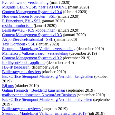
Pvdrechtwerk - versleuteling
(maart 2020)
Migratie GEONOSIS naar TATOOINE
(maart 2020)
Content Management Systeem v10.4
(februari 2020)
Nouwens Groen Projecten - SSL
(januari 2020)
P. Pijnenburg BV - SSL
(januari 2020)
residualproducts.nl
(januari 2020)
Baillestavy.eu - ICS koppelingen
(januari 2020)
Content Management Systeem v10.3
(januari 2020)
AirportServiceBrabant.nl - SSL
(januari 2020)
Taxi Korthout - SSL
(januari 2020)
Steunpunt Mantelzorg Verlicht - versleuteling
(december 2019)
Mantelzorg Valkenswaard - versleuteling
(december 2019)
Content Management Systeem v10.2
(december 2019)
IntelligentFood - applicatie
(december 2019)
HA-IP toepassen
(december 2019)
Baillestavy.eu - dossiers
(oktober 2019)
BackOffice Steunpunt Mantelzorg Verlicht - kengetallen
(oktober
2019)
Bij ons
(oktober 2019)
Galina Heinrich - Beeldend kunstenaar
(september 2019)
mailserver en domeinen NovumAgriBusiness
(september 2019)
BackOffice Steunpunt Mantelzorg Verlicht - activiteiten
(september
2019)
Baillestavy.eu - reviews
(augustus 2019)
Steunpunt Mantelzorg Verlicht - aanvraag mzc 2019
(juli 2019)