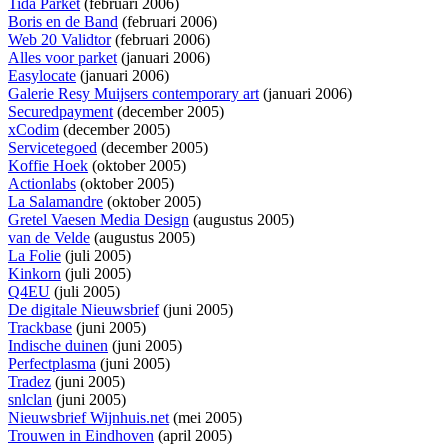
Tida Parket
(februari 2006)
Boris en de Band
(februari 2006)
Web 20 Validtor
(februari 2006)
Alles voor parket
(januari 2006)
Easylocate
(januari 2006)
Galerie Resy Muijsers contemporary art
(januari 2006)
Securedpayment
(december 2005)
xCodim
(december 2005)
Servicetegoed
(december 2005)
Koffie Hoek
(oktober 2005)
Actionlabs
(oktober 2005)
La Salamandre
(oktober 2005)
Gretel Vaesen Media Design
(augustus 2005)
van de Velde
(augustus 2005)
La Folie
(juli 2005)
Kinkorn
(juli 2005)
Q4EU
(juli 2005)
De digitale Nieuwsbrief
(juni 2005)
Trackbase
(juni 2005)
Indische duinen
(juni 2005)
Perfectplasma
(juni 2005)
Tradez
(juni 2005)
snlclan
(juni 2005)
Nieuwsbrief Wijnhuis.net
(mei 2005)
Trouwen in Eindhoven
(april 2005)