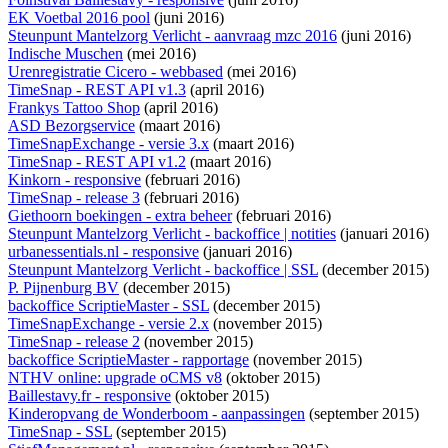
EK Voetbal 2016 pool
(juni 2016)
Steunpunt Mantelzorg Verlicht - aanvraag mzc 2016
(juni 2016)
Indische Muschen
(mei 2016)
Urenregistratie Cicero - webbased
(mei 2016)
TimeSnap - REST API v1.3
(april 2016)
Frankys Tattoo Shop
(april 2016)
ASD Bezorgservice
(maart 2016)
TimeSnapExchange - versie 3.x
(maart 2016)
TimeSnap - REST API v1.2
(maart 2016)
Kinkorn - responsive
(februari 2016)
TimeSnap - release 3
(februari 2016)
Giethoorn boekingen - extra beheer
(februari 2016)
Steunpunt Mantelzorg Verlicht - backoffice | notities
(januari 2016)
urbanessentials.nl - responsive
(januari 2016)
Steunpunt Mantelzorg Verlicht - backoffice | SSL
(december 2015)
P. Pijnenburg BV
(december 2015)
backoffice ScriptieMaster - SSL
(december 2015)
TimeSnapExchange - versie 2.x
(november 2015)
TimeSnap - release 2
(november 2015)
backoffice ScriptieMaster - rapportage
(november 2015)
NTHV online: upgrade oCMS v8
(oktober 2015)
Baillestavy.fr - responsive
(oktober 2015)
Kinderopvang de Wonderboom - aanpassingen
(september 2015)
TimeSnap - SSL
(september 2015)