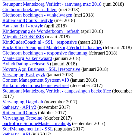
Steunpunt Mantelzorg Verlicht - aanvraag mzc 2018
(juni 2018)
Giethoorn boekingen - filters
(mei 2018)
Giethoorn boekingen - winkelwagen
(mei 2018)
RotterdamIDtours - restyle
(mei 2018)
Aanstrand.nl - restyle
(april 2018)
Kinderopvang de Wonderboom - refresh
(april 2018)
Migratie GEONOSIS
(maart 2018)
KindOuderCoach.nl - SSL | responsive
(maart 2018)
BackOffice Steunpunt Mantelzorg Verlicht - locaties
(februari 2018)
Giethoorn boekingen - responsive finetuning
(februari 2018)
Mantelzorg Valkenswaard
(januari 2018)
AvindtDating - release 5
(januari 2018)
Novum Agri Business - SSL | responsive
(januari 2018)
Vervanging Kashyyyk
(januari 2018)
Content Management Systeem v10
(januari 2018)
Kinkorn: electronische nieuwsbrief
(december 2017)
Steunpunt Mantelzorg Verlicht - aanpassingen backoffice
(december
2017)
Vervanging Dagobah
(november 2017)
kather.tv - API v2
(november 2017)
RotterdamIDtours
(oktober 2017)
Vervanging Tatooine
(oktober 2017)
backoffice ScriptieMaster - mailings
(september 2017)
StiefManagement.nl - SSL
(augustus 2017)
kather.tv - API
(juli 2017)