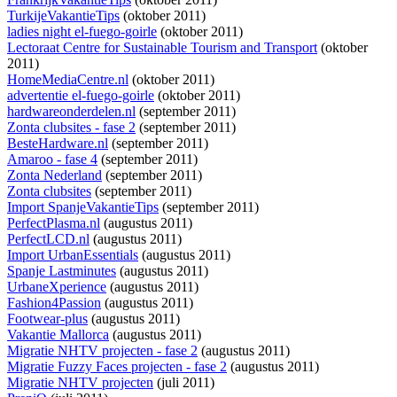
TurkijeVakantieTips
(oktober 2011)
ladies night el-fuego-goirle
(oktober 2011)
Lectoraat Centre for Sustainable Tourism and Transport
(oktober
2011)
HomeMediaCentre.nl
(oktober 2011)
advertentie el-fuego-goirle
(oktober 2011)
hardwareonderdelen.nl
(september 2011)
Zonta clubsites - fase 2
(september 2011)
BesteHardware.nl
(september 2011)
Amaroo - fase 4
(september 2011)
Zonta Nederland
(september 2011)
Zonta clubsites
(september 2011)
Import SpanjeVakantieTips
(september 2011)
PerfectPlasma.nl
(augustus 2011)
PerfectLCD.nl
(augustus 2011)
Import UrbanEssentials
(augustus 2011)
Spanje Lastminutes
(augustus 2011)
UrbaneXperience
(augustus 2011)
Fashion4Passion
(augustus 2011)
Footwear-plus
(augustus 2011)
Vakantie Mallorca
(augustus 2011)
Migratie NHTV projecten - fase 2
(augustus 2011)
Migratie Fuzzy Faces projecten - fase 2
(augustus 2011)
Migratie NHTV projecten
(juli 2011)