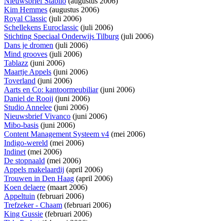
Nieuwsbrief Stabilo
(augustus 2006)
Kim Hemmes
(augustus 2006)
Royal Classic
(juli 2006)
Schellekens Euroclassic
(juli 2006)
Stichting Speciaal Onderwijs Tilburg
(juli 2006)
Dans je dromen
(juli 2006)
Mind grooves
(juli 2006)
Tablazz
(juni 2006)
Maartje Appels
(juni 2006)
Toverland
(juni 2006)
Aarts en Co: kantoormeubiliar
(juni 2006)
Daniel de Rooij
(juni 2006)
Studio Annelee
(juni 2006)
Nieuwsbrief Vivanco
(juni 2006)
Mibo-basis
(juni 2006)
Content Management Systeem v4
(mei 2006)
Indigo-wereld
(mei 2006)
Indinet
(mei 2006)
De stopnaald
(mei 2006)
Appels makelaardij
(april 2006)
Trouwen in Den Haag
(april 2006)
Koen delaere
(maart 2006)
Appeltuin
(februari 2006)
Trefzeker - Chaam
(februari 2006)
King Gussie
(februari 2006)