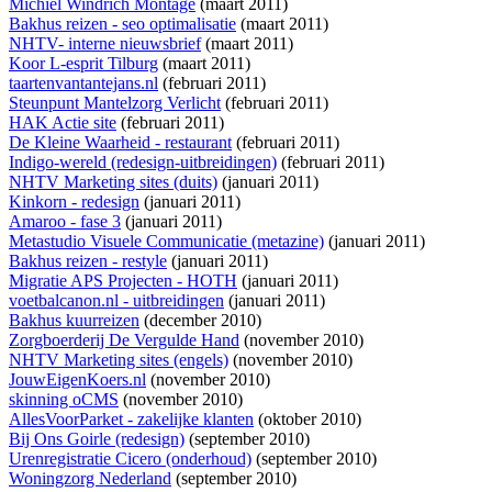
Michiel Windrich Montage
(maart 2011)
Bakhus reizen - seo optimalisatie
(maart 2011)
NHTV- interne nieuwsbrief
(maart 2011)
Koor L-esprit Tilburg
(maart 2011)
taartenvantantejans.nl
(februari 2011)
Steunpunt Mantelzorg Verlicht
(februari 2011)
HAK Actie site
(februari 2011)
De Kleine Waarheid - restaurant
(februari 2011)
Indigo-wereld (redesign-uitbreidingen)
(februari 2011)
NHTV Marketing sites (duits)
(januari 2011)
Kinkorn - redesign
(januari 2011)
Amaroo - fase 3
(januari 2011)
Metastudio Visuele Communicatie (metazine)
(januari 2011)
Bakhus reizen - restyle
(januari 2011)
Migratie APS Projecten - HOTH
(januari 2011)
voetbalcanon.nl - uitbreidingen
(januari 2011)
Bakhus kuurreizen
(december 2010)
Zorgboerderij De Vergulde Hand
(november 2010)
NHTV Marketing sites (engels)
(november 2010)
JouwEigenKoers.nl
(november 2010)
skinning oCMS
(november 2010)
AllesVoorParket - zakelijke klanten
(oktober 2010)
Bij Ons Goirle (redesign)
(september 2010)
Urenregistratie Cicero (onderhoud)
(september 2010)
Woningzorg Nederland
(september 2010)