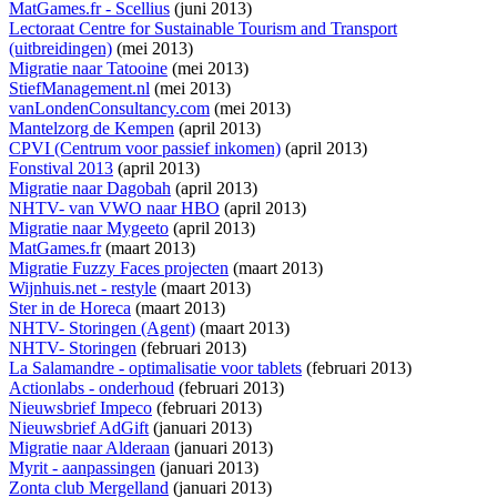
MatGames.fr - Scellius
(juni 2013)
Lectoraat Centre for Sustainable Tourism and Transport
(uitbreidingen)
(mei 2013)
Migratie naar Tatooine
(mei 2013)
StiefManagement.nl
(mei 2013)
vanLondenConsultancy.com
(mei 2013)
Mantelzorg de Kempen
(april 2013)
CPVI (Centrum voor passief inkomen)
(april 2013)
Fonstival 2013
(april 2013)
Migratie naar Dagobah
(april 2013)
NHTV- van VWO naar HBO
(april 2013)
Migratie naar Mygeeto
(april 2013)
MatGames.fr
(maart 2013)
Migratie Fuzzy Faces projecten
(maart 2013)
Wijnhuis.net - restyle
(maart 2013)
Ster in de Horeca
(maart 2013)
NHTV- Storingen (Agent)
(maart 2013)
NHTV- Storingen
(februari 2013)
La Salamandre - optimalisatie voor tablets
(februari 2013)
Actionlabs - onderhoud
(februari 2013)
Nieuwsbrief Impeco
(februari 2013)
Nieuwsbrief AdGift
(januari 2013)
Migratie naar Alderaan
(januari 2013)
Myrit - aanpassingen
(januari 2013)
Zonta club Mergelland
(januari 2013)