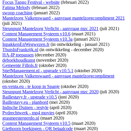
Focus Tango Festival - website
(februari 2022)
Fatima Melody
(februari 2022)
swoop coaching
(januari 2022)
Mantelzorg Valkenswaard - aanvraag mantelzorgcompliment 2021
(juli 2021)
Steunpunt Mantelzorg Verlicht - aanvraag mzc 2021
(juli 2021)
Content Management Systeem v10.6
(maart 2021)
Content Management Systeem v10.3a
(januari 2021)
InpakkenEnWegwezen.fr
(
in ontwikkeling
- januari 2021)
ThuisInFrankrijk.nl
(
in ontwikkeling
- december 2020)
HA-IP toepassen
(december 2020)
deboekhoudkunst
(november 2020)
Gemeente Fillols.fr
(oktober 2020)
StiefManagement.nl - upgrade v10.5.1
(oktober 2020)
Mantelzorg Valkenswaard - aanvraag mantelzorgcompliment
(oktober 2020)
en-venta.eu - te koop in Spanje
(oktober 2020)
Steunpunt Mantelzorg Verlicht - aanvraag mzc 2020
(juli 2020)
Baillestavy.fr - upgrade v10.5
(juni 2020)
Baillestavy.eu - planbord
(mei 2020)
Indische Duinen - restyle
(april 2020)
Pvdrechtwerk - mp4 movies
(april 2020)
grasmeestergerdo.nl
(maart 2020)
Content Management Systeem v10.5
(maart 2020)
Giethoorn boekingen - QR betaalcode
(maart 2020)