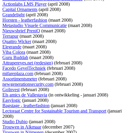
Actionlabs LMS Player
(april 2008)
Capital Ornaments
(april 2008)
Grandelight
(april 2008)
Horsten - leatherfashion
(maart 2008)
Metastudio Visuele Communicatie
(maart 2008)
Nieuwsbrief PreniQ
(maart 2008)
Terrapur
(maart 2008)
Quattro Wicker
(maart 2008)
Elegrande
(maart 2008)
Viba Colora
(maart 2008)
Guru Buddah
(maart 2008)
Attrapereves.net (redesign)
(februari 2008)
Facedo GevelTechniek
(februari 2008)
mifareplaza.com
(februari 2008)
Assortimentsmeter
(februari 2008)
newgenerationsecurity.com
(februari 2008)
GoInvest
(februari 2008)
Els amics de Vallestavia
(
in ontwikkeling
- januari 2008)
Easylogic
(januari 2008)
Bagstage - leatherfashion
(januari 2008)
Lectoraat Centre for Sustainable Tourism and Transport
(januari
2008)
Studio Dubio
(januari 2008)
Trouwen in Alkmaar
(december 2007)
Trouwen in Nijmegen
(december 2007)