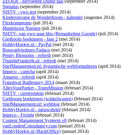
ZEQER - toevoegen Duitse taal
(september 2014)
Signalus
(september 2014)
NHTV - vwo test
(september 2014)
Kinderopvang de Wonderboom - kalender
(augustus 2014)
Flexkompromo
(juli 2014)
Mantelzorg Nuenen
(juli 2014)
NHTV- van vwo naar hbo (Remarketing Google)
(juli 2014)
Giethoorn boekingen - fase 2
(mei 2014)
HobbyHoekje.nl - PayPal
(mei 2014)
Bouwadviesburo Fadaco
(mei 2014)
Penny Blossoms - refresh
(mei 2014)
ThuisInFrankrijk.nl - refresh
(mei 2014)
StiefManagement.nl: dynamische webformulieren
(april 2014)
Impeco - captcha
(april 2014)
Amaroo - refresh
(april 2014)
Foinstival Baillestavy 2014
(maart 2014)
AllesVoorParket - TransMission
(februari 2014)
NHTV - carriereplein
(februari 2014)
Giethoorn boekingen (winkelwagen)
(februari 2014)
StiefManagement.nl: webblog
(februari 2014)
HobbyHoekje.nl - nieuwsbrief
(februari 2014)
Impeco - Freight
(februari 2014)
Content Management Systeem v8
(februari 2014)
vanLondenConsultancy.com
(januari 2014)
HobbyHoekje.nl (BackOffice)
(januari 2014)