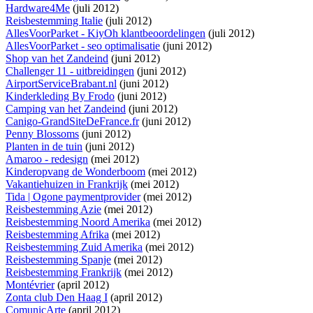
Hardware4Me
(juli 2012)
Reisbestemming Italie
(juli 2012)
AllesVoorParket - KiyOh klantbeoordelingen
(juli 2012)
AllesVoorParket - seo optimalisatie
(juni 2012)
Shop van het Zandeind
(juni 2012)
Challenger 11 - uitbreidingen
(juni 2012)
AirportServiceBrabant.nl
(juni 2012)
Kinderkleding By Frodo
(juni 2012)
Camping van het Zandeind
(juni 2012)
Canigo-GrandSiteDeFrance.fr
(juni 2012)
Penny Blossoms
(juni 2012)
Planten in de tuin
(juni 2012)
Amaroo - redesign
(mei 2012)
Kinderopvang de Wonderboom
(mei 2012)
Vakantiehuizen in Frankrijk
(mei 2012)
Tida | Ogone paymentprovider
(mei 2012)
Reisbestemming Azie
(mei 2012)
Reisbestemming Noord Amerika
(mei 2012)
Reisbestemming Afrika
(mei 2012)
Reisbestemming Zuid Amerika
(mei 2012)
Reisbestemming Spanje
(mei 2012)
Reisbestemming Frankrijk
(mei 2012)
Montévrier
(april 2012)
Zonta club Den Haag I
(april 2012)
ComunicArte
(april 2012)