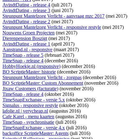
AvindtDating - release 4
(juli 2017)
AvindtDating - release 3
(juni 2017)
Steunpunt Mantelzorg Verlicht - aanvraag mzc 2017
(mei 2017)
AvindtDating - release 2
(mei 2017)
Steunpunt Mantelzorg Verlicht - responsive restyle
(mei 2017)
Nouwens Groen Projecten
(mei 2017)
Dierenpension Boszigt
(mei 2017)
AvindtDating - release 1
(april 2017)
Aanstrand.nl - responsive
(maart 2017)
TimeSnap - release 5
(februari 2017)
TimeSnap - release 4
(december 2016)
HobbyHoekje.nl (responsive)
(december 2016)
BO ScriptieMaster: historie
(december 2016)
Steunpunt Mantelzorg Verlicht - zorgpas
(december 2016)
BO ScriptieMaster: Custom Abonnement
(november 2016)
Jixaw Customers (facturatie)
(november 2016)
TimeSnap - release 4
(oktober 2016)
TimeSnapExchange - versie 5.x
(oktober 2016)
Signalus - responsive restyle
(oktober 2016)
lafolie.nl | verycheap.nl
(augustus 2016)
Cafe Karel - menu kaarten
(augustus 2016)
TimeSnap - synchronisatie
(juli 2016)
TimeSnapExchange - versie 4.x
(juli 2016)
backoffice ScriptieMaster: Agents
(juli 2016)
Foinstival Baillestavy - responsive
(juni 2016)