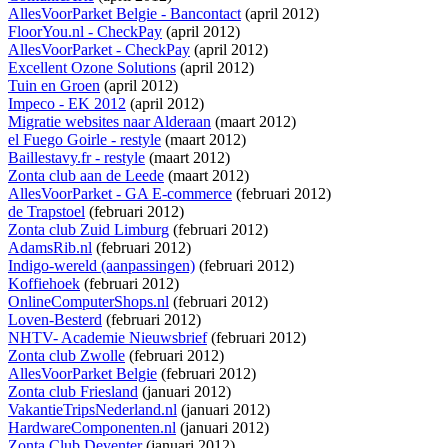
AllesVoorParket Belgie - Bancontact
(april 2012)
FloorYou.nl - CheckPay
(april 2012)
AllesVoorParket - CheckPay
(april 2012)
Excellent Ozone Solutions
(april 2012)
Tuin en Groen
(april 2012)
Impeco - EK 2012
(april 2012)
Migratie websites naar Alderaan
(maart 2012)
el Fuego Goirle - restyle
(maart 2012)
Baillestavy.fr - restyle
(maart 2012)
Zonta club aan de Leede
(maart 2012)
AllesVoorParket - GA E-commerce
(februari 2012)
de Trapstoel
(februari 2012)
Zonta club Zuid Limburg
(februari 2012)
AdamsRib.nl
(februari 2012)
Indigo-wereld (aanpassingen)
(februari 2012)
Koffiehoek
(februari 2012)
OnlineComputerShops.nl
(februari 2012)
Loven-Besterd
(februari 2012)
NHTV- Academie Nieuwsbrief
(februari 2012)
Zonta club Zwolle
(februari 2012)
AllesVoorParket Belgie
(februari 2012)
Zonta club Friesland
(januari 2012)
VakantieTripsNederland.nl
(januari 2012)
HardwareComponenten.nl
(januari 2012)
Zonta Club Deventer
(januari 2012)