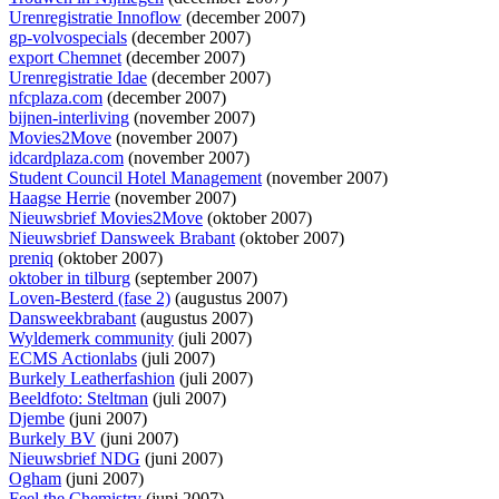
Urenregistratie Innoflow
(december 2007)
gp-volvospecials
(december 2007)
export Chemnet
(december 2007)
Urenregistratie Idae
(december 2007)
nfcplaza.com
(december 2007)
bijnen-interliving
(november 2007)
Movies2Move
(november 2007)
idcardplaza.com
(november 2007)
Student Council Hotel Management
(november 2007)
Haagse Herrie
(november 2007)
Nieuwsbrief Movies2Move
(oktober 2007)
Nieuwsbrief Dansweek Brabant
(oktober 2007)
preniq
(oktober 2007)
oktober in tilburg
(september 2007)
Loven-Besterd (fase 2)
(augustus 2007)
Dansweekbrabant
(augustus 2007)
Wyldemerk community
(juli 2007)
ECMS Actionlabs
(juli 2007)
Burkely Leatherfashion
(juli 2007)
Beeldfoto: Steltman
(juli 2007)
Djembe
(juni 2007)
Burkely BV
(juni 2007)
Nieuwsbrief NDG
(juni 2007)
Ogham
(juni 2007)
Feel the Chemistry
(juni 2007)