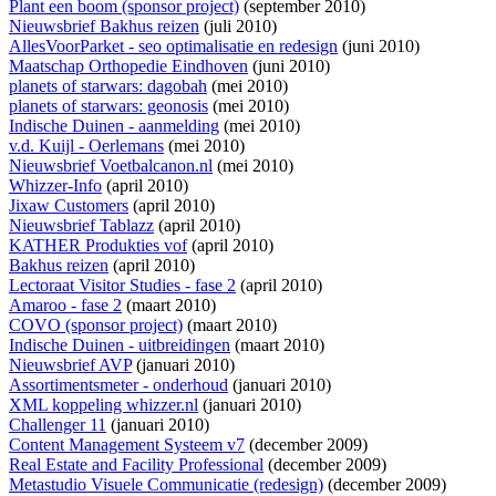
Plant een boom (sponsor project)
(september 2010)
Nieuwsbrief Bakhus reizen
(juli 2010)
AllesVoorParket - seo optimalisatie en redesign
(juni 2010)
Maatschap Orthopedie Eindhoven
(juni 2010)
planets of starwars: dagobah
(mei 2010)
planets of starwars: geonosis
(mei 2010)
Indische Duinen - aanmelding
(mei 2010)
v.d. Kuijl - Oerlemans
(mei 2010)
Nieuwsbrief Voetbalcanon.nl
(mei 2010)
Whizzer-Info
(april 2010)
Jixaw Customers
(april 2010)
Nieuwsbrief Tablazz
(april 2010)
KATHER Produkties vof
(april 2010)
Bakhus reizen
(april 2010)
Lectoraat Visitor Studies - fase 2
(april 2010)
Amaroo - fase 2
(maart 2010)
COVO (sponsor project)
(maart 2010)
Indische Duinen - uitbreidingen
(maart 2010)
Nieuwsbrief AVP
(januari 2010)
Assortimentsmeter - onderhoud
(januari 2010)
XML koppeling whizzer.nl
(januari 2010)
Challenger 11
(januari 2010)
Content Management Systeem v7
(december 2009)
Real Estate and Facility Professional
(december 2009)
Metastudio Visuele Communicatie (redesign)
(december 2009)