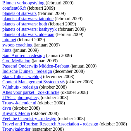
Binnen verkoopstyling
(februari 2009)
conflent66.fr
(februari 2009)
planets of starwars
(februari 2009)
planets of starwars: tatooine
(februari 2009)
planets of starwars: hoth
(februari 2009)
planets of starwars: kashyyyk
(februari 2009)
planets of starwars: alderaan
(februari 2009)
intranet
(februari 2009)
swoop coaching
(januari 2009)
hintz
(januari 2009)
Sant Andreu - redesign
(januari 2009)
God Mediation
(januari 2009)
Passend Onderwijs Midden-Brabant
(januari 2009)
Indische Duinen - redesign
(december 2008)
Stars-Tulips - weblog
(december 2008)
Content Management Systeem v6
(oktober 2008)
Wijnhuis - redesign
(oktober 2008)
Alles voor parket - zoekfunctie
(oktober 2008)
ITSC - photogallery
(oktober 2008)
Trouw-kalender.nl
(oktober 2008)
dsvn
(oktober 2008)
Bijvank Media
(oktober 2008)
Feel the Chemistry - redesign
(oktober 2008)
Travel and Tourism Research Association - redesign
(oktober 2008)
Trouwkalender
(september 2008)