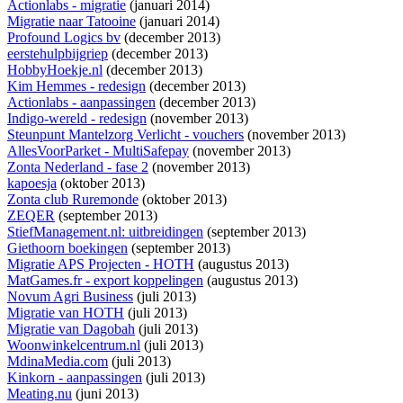
Actionlabs - migratie
(januari 2014)
Migratie naar Tatooine
(januari 2014)
Profound Logics bv
(december 2013)
eerstehulpbijgriep
(december 2013)
HobbyHoekje.nl
(december 2013)
Kim Hemmes - redesign
(december 2013)
Actionlabs - aanpassingen
(december 2013)
Indigo-wereld - redesign
(november 2013)
Steunpunt Mantelzorg Verlicht - vouchers
(november 2013)
AllesVoorParket - MultiSafepay
(november 2013)
Zonta Nederland - fase 2
(november 2013)
kapoesja
(oktober 2013)
Zonta club Ruremonde
(oktober 2013)
ZEQER
(september 2013)
StiefManagement.nl: uitbreidingen
(september 2013)
Giethoorn boekingen
(september 2013)
Migratie APS Projecten - HOTH
(augustus 2013)
MatGames.fr - export koppelingen
(augustus 2013)
Novum Agri Business
(juli 2013)
Migratie van HOTH
(juli 2013)
Migratie van Dagobah
(juli 2013)
Woonwinkelcentrum.nl
(juli 2013)
MdinaMedia.com
(juli 2013)
Kinkorn - aanpassingen
(juli 2013)
Meating.nu
(juni 2013)