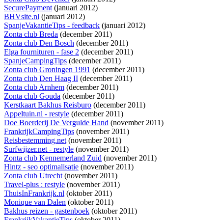
SecurePayment
(januari 2012)
BHVsite.nl
(januari 2012)
SpanjeVakantieTips - feedback
(januari 2012)
Zonta club Breda
(december 2011)
Zonta club Den Bosch
(december 2011)
Elga fournituren - fase 2
(december 2011)
SpanjeCampingTips
(december 2011)
Zonta club Groningen 1991
(december 2011)
Zonta club Den Haag II
(december 2011)
Zonta club Arnhem
(december 2011)
Zonta club Gouda
(december 2011)
Kerstkaart Bakhus Reisburo
(december 2011)
Appeltuin.nl - restyle
(december 2011)
Doe Boerderij De Vergulde Hand
(november 2011)
FrankrijkCampingTips
(november 2011)
Reisbestemming.net
(november 2011)
Surfwijzer.net - restyle
(november 2011)
Zonta club Kennemerland Zuid
(november 2011)
Hintz - seo optimalisatie
(november 2011)
Zonta club Utrecht
(november 2011)
Travel-plus : restyle
(november 2011)
ThuisInFrankrijk.nl
(oktober 2011)
Monique van Dalen
(oktober 2011)
Bakhus reizen - gastenboek
(oktober 2011)
FrankrijkVakantieTips
(oktober 2011)