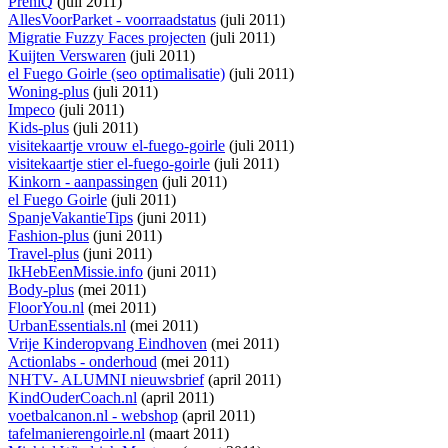
PreniQ
(juli 2011)
AllesVoorParket - voorraadstatus
(juli 2011)
Migratie Fuzzy Faces projecten
(juli 2011)
Kuijten Verswaren
(juli 2011)
el Fuego Goirle (seo optimalisatie)
(juli 2011)
Woning-plus
(juli 2011)
Impeco
(juli 2011)
Kids-plus
(juli 2011)
visitekaartje vrouw el-fuego-goirle
(juli 2011)
visitekaartje stier el-fuego-goirle
(juli 2011)
Kinkorn - aanpassingen
(juli 2011)
el Fuego Goirle
(juli 2011)
SpanjeVakantieTips
(juni 2011)
Fashion-plus
(juni 2011)
Travel-plus
(juni 2011)
IkHebEenMissie.info
(juni 2011)
Body-plus
(mei 2011)
FloorYou.nl
(mei 2011)
UrbanEssentials.nl
(mei 2011)
Vrije Kinderopvang Eindhoven
(mei 2011)
Actionlabs - onderhoud
(mei 2011)
NHTV- ALUMNI nieuwsbrief
(april 2011)
KindOuderCoach.nl
(april 2011)
voetbalcanon.nl - webshop
(april 2011)
tafelmanierengoirle.nl
(maart 2011)