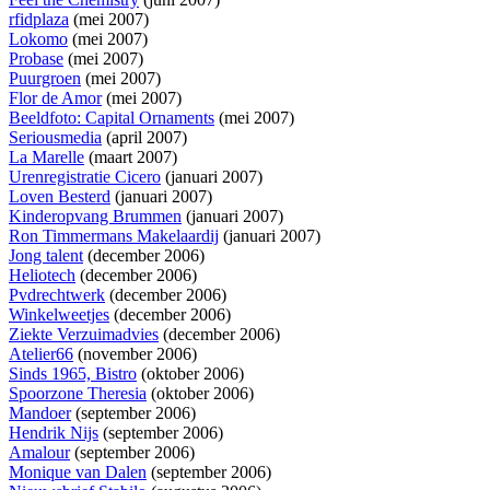
rfidplaza
(mei 2007)
Lokomo
(mei 2007)
Probase
(mei 2007)
Puurgroen
(mei 2007)
Flor de Amor
(mei 2007)
Beeldfoto: Capital Ornaments
(mei 2007)
Seriousmedia
(april 2007)
La Marelle
(maart 2007)
Urenregistratie Cicero
(januari 2007)
Loven Besterd
(januari 2007)
Kinderopvang Brummen
(januari 2007)
Ron Timmermans Makelaardij
(januari 2007)
Jong talent
(december 2006)
Heliotech
(december 2006)
Pvdrechtwerk
(december 2006)
Winkelweetjes
(december 2006)
Ziekte Verzuimadvies
(december 2006)
Atelier66
(november 2006)
Sinds 1965, Bistro
(oktober 2006)
Spoorzone Theresia
(oktober 2006)
Mandoer
(september 2006)
Hendrik Nijs
(september 2006)
Amalour
(september 2006)
Monique van Dalen
(september 2006)