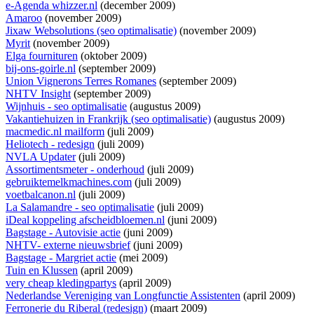
e-Agenda whizzer.nl
(december 2009)
Amaroo
(november 2009)
Jixaw Websolutions (seo optimalisatie)
(november 2009)
Myrit
(november 2009)
Elga fournituren
(oktober 2009)
bij-ons-goirle.nl
(september 2009)
Union Vignerons Terres Romanes
(september 2009)
NHTV Insight
(september 2009)
Wijnhuis - seo optimalisatie
(augustus 2009)
Vakantiehuizen in Frankrijk (seo optimalisatie)
(augustus 2009)
macmedic.nl mailform
(juli 2009)
Heliotech - redesign
(juli 2009)
NVLA Updater
(juli 2009)
Assortimentsmeter - onderhoud
(juli 2009)
gebruiktemelkmachines.com
(juli 2009)
voetbalcanon.nl
(juli 2009)
La Salamandre - seo optimalisatie
(juli 2009)
iDeal koppeling afscheidbloemen.nl
(juni 2009)
Bagstage - Autovisie actie
(juni 2009)
NHTV- externe nieuwsbrief
(juni 2009)
Bagstage - Margriet actie
(mei 2009)
Tuin en Klussen
(april 2009)
very cheap kledingpartys
(april 2009)
Nederlandse Vereniging van Longfunctie Assistenten
(april 2009)
Ferronerie du Riberal (redesign)
(maart 2009)